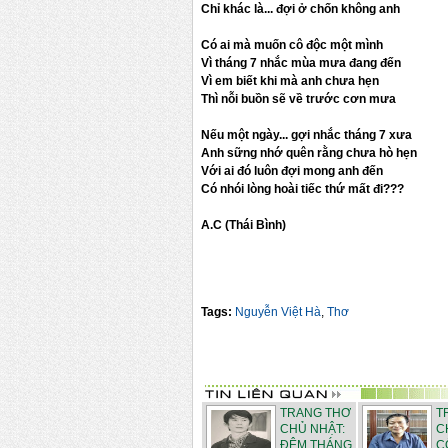
Chỉ khác là... đợi ở chốn không anh
Có ai mà muốn cô độc một mình
Vì tháng 7 nhắc mùa mưa đang đến
Vì em biết khi mà anh chưa hẹn
Thì nỗi buồn sẽ về trước cơn mưa
Nếu một ngày... gợi nhắc tháng 7 xưa
Anh sững nhớ quên rằng chưa hò hẹn
Với ai đó luôn đợi mong anh đến
Có nhói lòng hoài tiếc thứ mất đi???
A.C (Thái Bình)
Tags:
Nguyễn Việt Hà
,
Thơ
TRANG THƠ
T
CHỦ NHẬT:
C
ĐÊM THÁNG
C