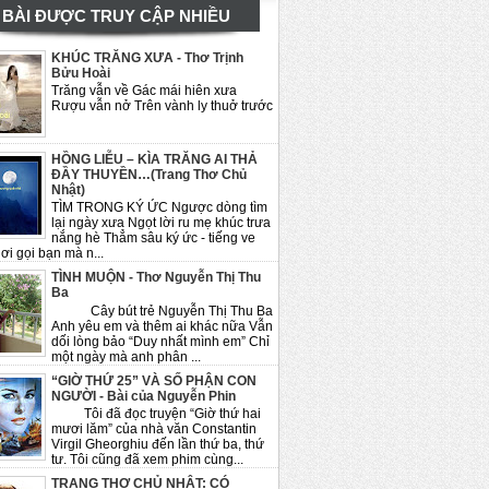
BÀI ĐƯỢC TRUY CẬP NHIỀU
KHÚC TRĂNG XƯA - Thơ Trịnh
Bửu Hoài
Trăng vẫn về Gác mái hiên xưa
Rượu vẫn nở Trên vành ly thuở trước
HỒNG LIỄU – KÌA TRĂNG AI THẢ
ĐẦY THUYỀN…(Trang Thơ Chủ
Nhật)
TÌM TRONG KÝ ỨC Ngược dòng tìm
lại ngày xưa Ngọt lời ru mẹ khúc trưa
nắng hè Thẳm sâu ký ức - tiếng ve
ơi gọi bạn mà n...
TÌNH MUỘN - Thơ Nguyễn Thị Thu
Ba
Cây bút trẻ Nguyễn Thị Thu Ba
Anh yêu em và thêm ai khác nữa Vẫn
dối lòng bảo “Duy nhất mình em” Chỉ
một ngày mà anh phân ...
“GIỜ THỨ 25” VÀ SỐ PHẬN CON
NGƯỜI - Bài của Nguyễn Phin
Tôi đã đọc truyện “Giờ thứ hai
mươi lăm” của nhà văn Constantin
Virgil Gheorghiu đến lần thứ ba, thứ
tư. Tôi cũng đã xem phim cùng...
TRANG THƠ CHỦ NHẬT: CÓ