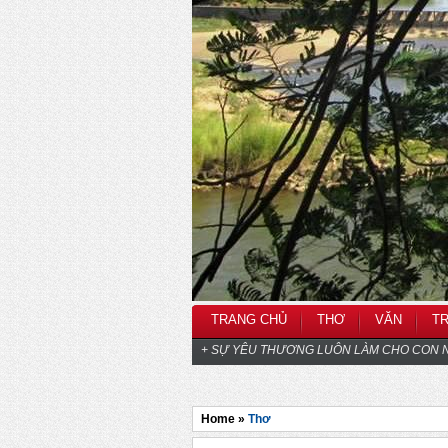
TRANG CHỦ
THƠ
VĂN
T
+ SỰ YÊU THƯƠNG LUÔN LÀM CHO CON N
Home »
Thơ