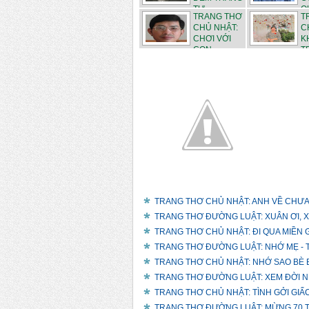
TƯ - ...
QU
TRANG THƠ
T
CHỦ NHẬT:
C
CHƠI VỚI
K
CON - ...
T
THÁN...
TRANG THƠ CHỦ NHẬT: ANH VỀ CHƯA?
TRANG THƠ ĐƯỜNG LUẬT: XUÂN ƠI, XUÂN
TRANG THƠ CHỦ NHẬT: ĐI QUA MIỀN G
TRANG THƠ ĐƯỜNG LUẬT: NHỚ MẸ - T
TRANG THƠ CHỦ NHẬT: NHỚ SAO BÈ B
TRANG THƠ ĐƯỜNG LUẬT: XEM ĐỜI NHẸ
TRANG THƠ CHỦ NHẬT: TÌNH GỞI GIẤC 
TRANG THƠ ĐƯỜNG LUẬT: MỪNG 70 TU