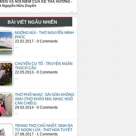
 ĐẾN VÀ NỖI NIỀM CỦA KẺ THA HƯƠNG -
út Nguyễn Hữu Duyên
...
BÀI VIẾT NGẪU NHIÊN
NGÓNG NÚI - THƠ NGUYỄN MINH
PHÚC
22.02.2017 - 0 Comments
…
CHUYỆN CỤ TỐ - TRUYỆN NGẮN
THẠCH CẦU
22.05.2013 - 0 Comments
…
THƠ PHỔ NHẠC: SÀI GÒN KHÔNG
ANH (THƠ KHẢO MAI, NHẠC NGÔ
CÀN CHIỂU)
29.03.2014 - 0 Comments
…
TRANG THƠ CHỦ NHẬT: SINH RA
TỪ NGỌN LỬA - THƠ HOA TUYẾT
27.08.2017 - 1 Comments