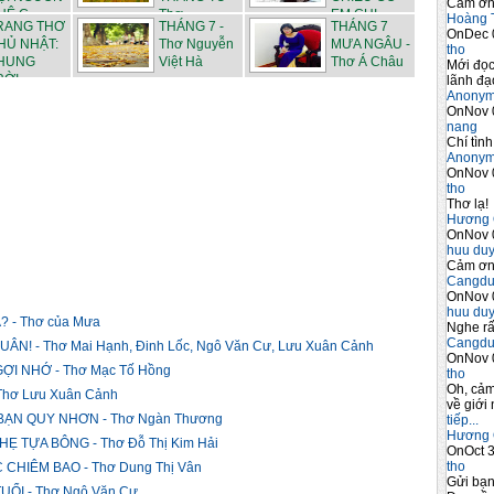
Cảm ơn 
Ê C...
Thơ ...
EM CHI...
Hoàng 
RANG THƠ
THÁNG 7 -
THÁNG 7
OnDec 
HỦ NHẬT:
Thơ Nguyễn
MƯA NGÂU -
tho
HUNG
Việt Hà
Thơ Á Châu
Mới đọc
RỜI
lãnh đạo
Anony
OnNov 
nang
Chí tình
Anony
OnNov 
tho
Thơ lạ!
Hương 
OnNov 
huu du
Cảm ơn 
Cangdu
OnNov 
huu du
 - Thơ của Mưa
Nghe rấ
Cangdu
! - Thơ Mai Hạnh, Đinh Lốc, Ngô Văn Cư, Lưu Xuân Cảnh
OnNov 
ỢI NHỚ - Thơ Mạc Tố Hồng
tho
Oh, cảm
hơ Lưu Xuân Cảnh
về giới 
ẠN QUY NHƠN - Thơ Ngàn Thương
tiếp...
Hương 
 TỰA BÔNG - Thơ Đỗ Thị Kim Hải
OnOct 3
tho
CHIÊM BAO - Thơ Dung Thị Vân
Gửi bạ
ỔI - Thơ Ngô Văn Cư