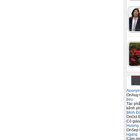
Anony
OnAug 
tieu
Tác phẩ
kênh ph
Minh Đ
OnOct 0
Cô giáo
Hương 
OnSep 
ngang
Cảm ơn 