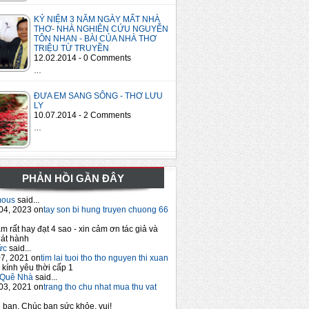
KỶ NIỆM 3 NĂM NGÀY MẤT NHÀ
THƠ- NHÀ NGHIÊN CỨU NGUYỄN
TÔN NHAN - BÀI CỦA NHÀ THƠ
TRIỆU TỪ TRUYỀN
12.02.2014 - 0 Comments
…
ĐƯA EM SANG SÔNG - THƠ LƯU
LY
10.07.2014 - 2 Comments
…
PHẢN HỒI GẦN ĐÂY
mous
said...
04, 2023 on
tay son bi hung truyen chuong 66
m rất hay đạt 4 sao - xin cảm ơn tác giả và
át hành
ức
said...
7, 2021 on
tim lai tuoi tho tho nguyen thi xuan
 kính yêu thời cấp 1
Quê Nhà
said...
03, 2021 on
trang tho chu nhat mua thu vat
bạn. Chúc bạn sức khỏe, vui!