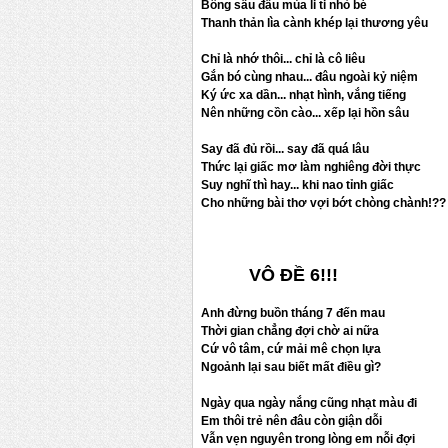
Bông sấu đầu mùa li ti nhỏ bé
Thanh thản lìa cành khép lại thương yêu
Chỉ là nhớ thôi... chỉ là cô liêu
Gắn bó cùng nhau... đâu ngoài kỷ niệm
Ký ức xa dần... nhạt hình, vắng tiếng
Nên những cồn cào... xếp lại hồn sâu
Say đã đủ rồi... say đã quá lâu
Thức lại giấc mơ làm nghiêng đời thực
Suy nghĩ thì hay... khi nao tỉnh giấc
Cho những bài thơ vợi bớt chòng chành!??
VÔ ĐỀ 6!!!
Anh đừng buồn tháng 7 đến mau
Thời gian chẳng đợi chờ ai nữa
Cứ vô tâm, cứ mải mê chọn lựa
Ngoảnh lại sau biết mất điều gì?
Ngày qua ngày nắng cũng nhạt màu đi
Em thôi trẻ nên đâu còn giận dỗi
Vẫn vẹn nguyên trong lòng em nỗi đợi