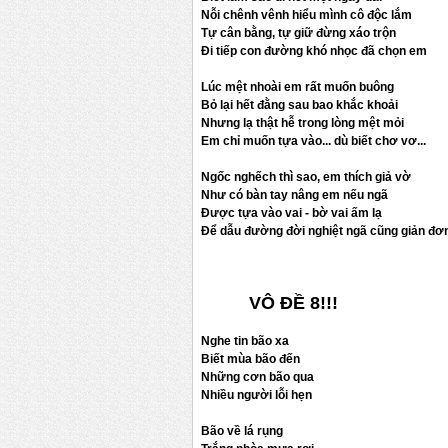
Nỗi chênh vênh hiểu mình cô độc lắm
Tự cân bằng, tự giữ đừng xáo trộn
Đi tiếp con đường khó nhọc đã chọn em
Lúc mệt nhoài em rất muốn buông
Bỏ lại hết đằng sau bao khắc khoải
Nhưng lạ thật hễ trong lòng mệt mỏi
Em chỉ muốn tựa vào... dù biết chơ vơ...
Ngốc nghếch thì sao, em thích giả vờ
Như có bàn tay nâng em nếu ngã
Được tựa vào vai - bờ vai ấm lạ
Để dẫu đường đời nghiệt ngã cũng giản đơn
VÔ ĐỀ 8!!!
Nghe tin bão xa
Biết mùa bão đến
Những cơn bão qua
Nhiều người lỗi hẹn
Bão về lá rụng