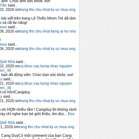
anh. Chúc anh sức khỏe, vui!
Trần
said...
02, 2020 on
trang tho chu nhat ky uc mua ong
 bài viết trên trang Lê Thiếu Nhơn.Trẻ đã làm
 và rất tài năng!
mous
said...
06, 2020 on
trang tho chu nhat tieng ai ho nho
!
mous
said...
06, 2020 on
trang tho chu nhat ky uc mua ong
Quê Nhà
said...
02, 2020 on
ca khuc cay bong nhac nguyen
yen_30
bạn đã động viên. Chúc bạn sức khỏe, vui!
y
said...
01, 2020 on
ca khuc cay bong nhac nguyen
yen_30
t có hồn!Cangduy
y
said...
01, 2020 on
trang tho chu nhat ky uc mua ong
 ơn HQN nhiều lắm ! Cangduy tôi không rành
này chỉ nghe bạn bè giới thiệu, tìm đọc...
Đọc
Quê Nhà
said...
1, 2020 on
trang tho chu nhat ky uc mua ong
n Cang DuyCó một comment của bạn Cang