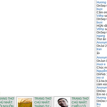
Hương 
OnSep 
buoi
Cẩm ơn 
Vđhp
sa
OnSep 
buoi
HQN rất
VĐhp
sa
OnSep 
ngang
Thơ ấn 
Anony
OnJul 2
tran
👍
Anony
OnJun 0
muoi e
Chúc m
Nguyễn
OnFeb 
mo oi
Cả ba b
cảm xúc
Anony
OnDec 
Em nè c
Hương 
RANG THƠ
TRANG THƠ
TRANG THƠ
OnDec 
HỦ NHẬT:
CHỦ NHẬT:
CHỦ NHẬT:
tho
ỘI NGUỒN
THÁNG TƯ -
CHIỀU CÓ