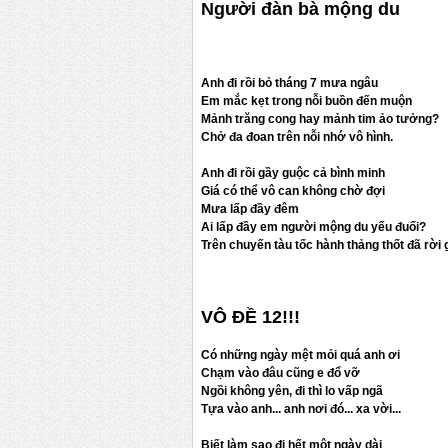
Người đàn bà mộng du
Anh đi rồi bỏ tháng 7 mưa ngâu
Em mắc kẹt trong nỗi buồn đến muộn
Mảnh trăng cong hay mảnh tim ảo tưởng?
Chở đa đoan trên nỗi nhớ vô hình.
Anh đi rồi gầy guộc cả bình minh
Giá có thể vô can không chờ đợi
Mưa lấp đầy đêm
Ai lấp đầy em người mộng du yếu đuối?
Trên chuyến tàu tốc hành thảng thốt đã rời g
VÔ ĐỀ 12!!!
Có những ngày mệt mỏi quá anh ơi
Chạm vào đâu cũng e đổ vỡ
Ngồi không yên, đi thì lo vấp ngã
Tựa vào anh... anh nơi đó... xa vời...
Biết làm sao đi hết một ngày dài