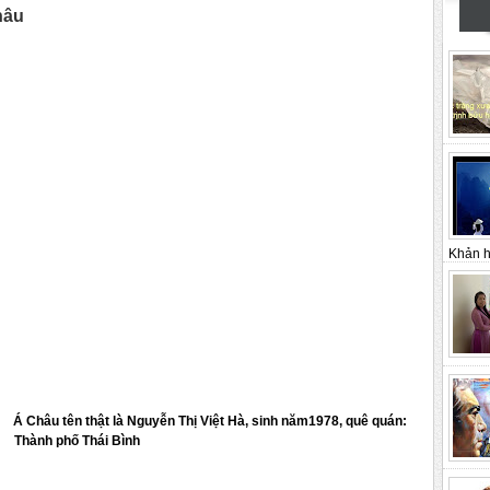
hâu
Khản h
Á Châu tên thật là
Nguyễn Thị Việt Hà, s
inh năm1978, q
uê quán:
Thành phố Thái Bình