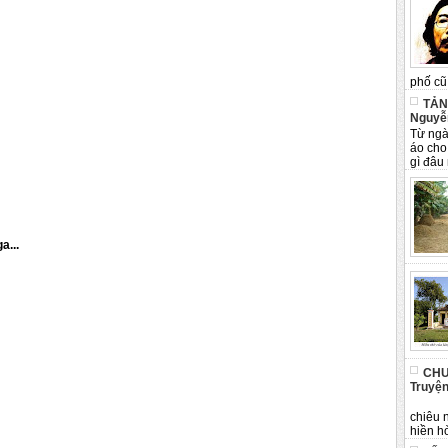
phố cũ 
TẢN
Nguyễ
Từ ngà
áo cho
gì đâu 
a...
CHU
Truyện
Tân 
chiêu 
hiền hò