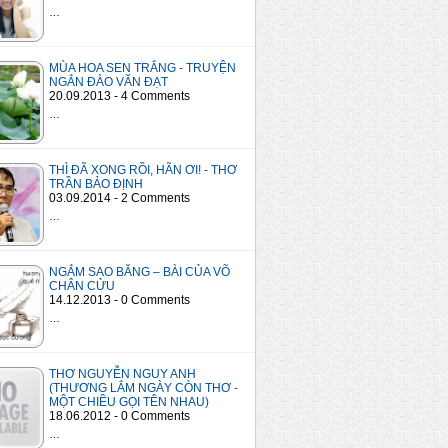
…
MÙA HOA SEN TRẮNG - TRUYỆN
NGẮN ĐÀO VĂN ĐẠT
20.09.2013 - 4 Comments
…
THÌ ĐÃ XONG RỒI, HÃN ƠI! - THƠ
TRẦN BẢO ĐỊNH
03.09.2014 - 2 Comments
…
NGẮM SAO BĂNG – BÀI CỦA VÕ
CHÂN CỬU
14.12.2013 - 0 Comments
…
THƠ NGUYỄN NGUY ANH
(THƯƠNG LẮM NGÀY CÒN THƠ -
MỘT CHIỀU GỌI TÊN NHAU)
18.06.2012 - 0 Comments
…