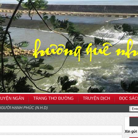
RUYỆN NGẮN
TRANG THƠ ĐƯỜNG
TRUYỆN DỊCH
ĐỌC SÁC
GƯỜI HẠNH PHÚC (N.H.D)
Xin gử