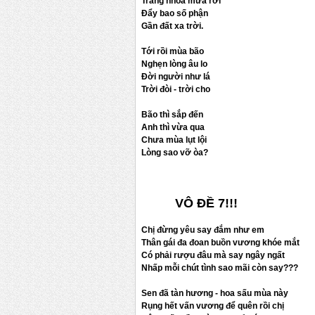
Trắng nhòa mưa rơi
Đẩy bao số phận
Gần đất xa trời.
Tới rồi mùa bão
Nghẹn lòng âu lo
Đời người như lá
Trời đòi - trời cho
Bão thì sắp đến
Anh thì vừa qua
Chưa mùa lụt lội
Lòng sao vỡ òa?
VÔ ĐỀ 7!!!
Chị đừng yêu say đắm như em
Thân gái đa đoan buồn vương khóe mắt
Có phải rượu đâu mà say ngây ngất
Nhấp mỗi chút tình sao mãi còn say???
Sen đã tàn hương - hoa sấu mùa này
Rụng hết vấn vương để quên rồi chị