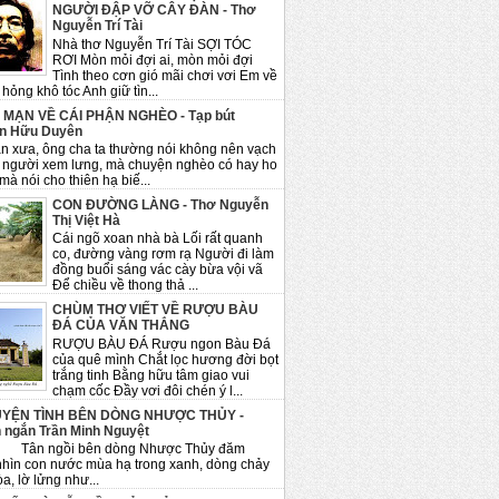
NGƯỜI ĐẬP VỠ CÂY ĐÀN - Thơ
Nguyễn Trí Tài
Nhà thơ Nguyễn Trí Tài SỢI TÓC
RƠI Mòn mỏi đợi ai, mòn mỏi đợi
Tình theo cơn gió mãi chơi vơi Em về
hỏng khô tóc Anh giữ tìn...
 MẠN VỀ CÁI PHẬN NGHÈO - Tạp bút
n Hữu Duyên
n xưa, ông cha ta thường nói không nên vạch
 người xem lưng, mà chuyện nghèo có hay ho
mà nói cho thiên hạ biế...
CON ĐƯỜNG LÀNG - Thơ Nguyễn
Thị Việt Hà
Cái ngõ xoan nhà bà Lối rất quanh
co, đường vàng rơm rạ Người đi làm
đồng buổi sáng vác cày bừa vội vã
Để chiều về thong thả ...
CHÙM THƠ VIẾT VỀ RƯỢU BÀU
ĐÁ CỦA VĂN THẮNG
RƯỢU BÀU ĐÁ Rượu ngon Bàu Đá
của quê mình Chắt lọc hương đời bọt
trắng tinh Bằng hữu tâm giao vui
chạm cốc Đầy vơi đôi chén ý l...
YỆN TÌNH BÊN DÒNG NHƯỢC THỦY -
 ngắn Trần Minh Nguyệt
ngồi bên dòng Nhược Thủy đăm
nhìn con nước mùa hạ trong xanh, dòng chảy
a, lờ lửng như...