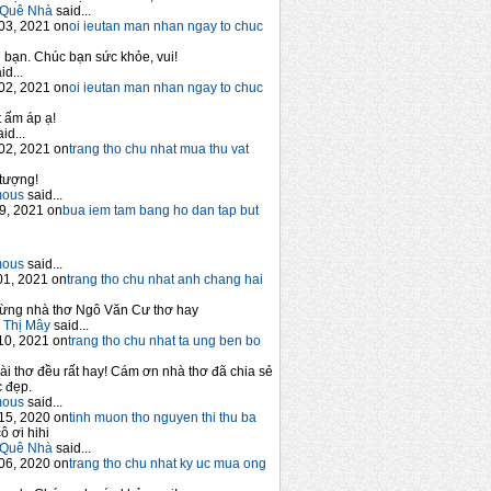
Quê Nhà
said...
03, 2021 on
oi ieutan man nhan ngay to chuc
bạn. Chúc bạn sức khỏe, vui!
id...
02, 2021 on
oi ieutan man nhan ngay to chuc
 ấm áp ạ!
id...
02, 2021 on
trang tho chu nhat mua thu vat
tượng!
mous
said...
9, 2021 on
bua iem tam bang ho dan tap but
mous
said...
1, 2021 on
trang tho chu nhat anh chang hai
ừng nhà thơ Ngô Văn Cư thơ hay
 Thị Mây
said...
10, 2021 on
trang tho chu nhat ta ung ben bo
ài thơ đều rất hay! Cám ơn nhà thơ đã chia sẻ
 đẹp.
mous
said...
15, 2020 on
tinh muon tho nguyen thi thu ba
ô ơi hihi
Quê Nhà
said...
06, 2020 on
trang tho chu nhat ky uc mua ong