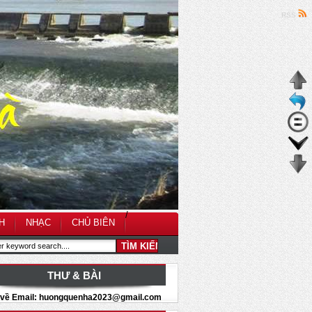
RSS
/
H
NHẠC
CHỦ BIÊN
THƯ & BÀI
i về Email: huongquenha2023@gmail.com