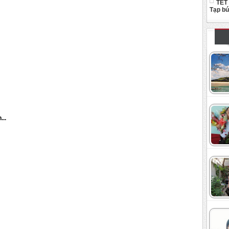
TẾT
Tạp b
...