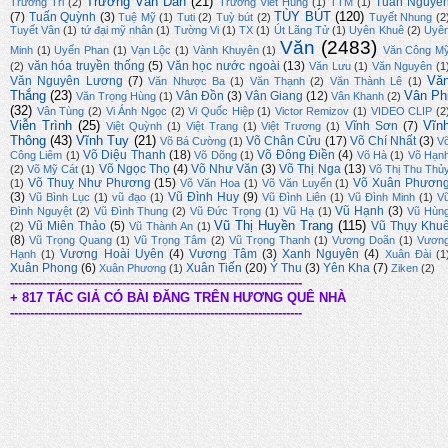
Trương Văn Dân
(21)
Tuấn Nguyễ
Trương Tri
(2)
Trương Viết Hùng
(1)
TTM
(1)
TÙY BÚT
(120)
(7)
Tuấn Quỳnh
(3)
Tuệ Mỹ
(1)
Tuti
(2)
Tuỳ bút
(2)
Tuyết Nhung
(2
Tuyết Vân
(1)
tứ đại mỹ nhân
(1)
Tường Vi
(1)
TX
(1)
Út Lãng Tử
(1)
Uyên Khuê
(2)
Uyê
Văn
(2483)
Minh
(1)
Uyển Phan
(1)
Vạn Lộc
(1)
Vành Khuyên
(1)
Văn Công M
văn hóa truyền thống
(5)
Văn học nước ngoài
(13)
(2)
Văn Lưu
(1)
Văn Nguyên
(1
Vă
Văn Nguyên Lương
(7)
Văn Nhược Ba
(1)
Văn Thạnh
(2)
Văn Thành Lê
(1)
Thắng
(23)
Vân Ph
Vân Đồn
(3)
Vân Giang
(12)
Văn Trọng Hùng
(1)
Vân Khanh
(2)
(32)
Vân Tùng
(2)
Vi Ánh Ngọc
(2)
Vi Quốc Hiệp
(1)
Victor Remizov
(1)
VIDEO CLIP
(2
Viễn Trình
(25)
Vĩn
Vĩnh Sơn
(7)
Việt Quỳnh
(1)
Việt Trang
(1)
Việt Trương
(1)
Thông
(43)
Vĩnh Tuy
(21)
Võ Chân Cửu
(17)
Võ Chí Nhất
(3)
Võ Bá Cường
(1)
V
Võ Diệu Thanh
(18)
Võ Đông Điền
(4)
Công Liêm
(1)
Võ Dõng
(1)
Võ Hà
(1)
Võ Hạn
Võ Ngọc Thọ
(4)
Võ Như Văn
(3)
Võ Thị Nga
(13)
(2)
Võ Mỹ Cát
(1)
Võ Thị Thu Thủ
Võ Thuỵ Như Phương
(15)
Võ Xuân Phươn
(1)
Võ Văn Hoa
(1)
Võ Văn Luyến
(1)
(3)
Vũ Đình Huy
(9)
Vũ Bình Lục
(1)
vũ đạo
(1)
Vũ Đình Liên
(1)
Vũ Đình Minh
(1)
V
Vũ Hạnh
(3)
Đình Nguyệt
(2)
Vũ Đình Thung
(2)
Vũ Đức Trọng
(1)
Vũ Hạ
(1)
Vũ Hùn
Vũ Thị Huyền Trang
(115)
Vũ Miên Thảo
(5)
Vũ Thụy Khu
(2)
Vũ Thành An
(1)
(8)
Vũ Trọng Quang
(1)
Vũ Trọng Tâm
(2)
Vũ Trọng Thanh
(1)
Vương Doãn
(1)
Vươn
Vương Hoài Uyên
(4)
Vương Tâm
(3)
Xanh Nguyên
(4)
Hạnh
(1)
Xuân Đài
(1
Xuân Phong
(6)
Xuân Tiến
(20)
Ý Thu
(3)
Yên Kha
(7)
Xuân Phương
(1)
Ziken
(2)
-------------------------------------------------------------------------
+ 817 TÁC GIẢ CÓ BÀI ĐĂNG TRÊN HƯƠNG QUÊ NHÀ
-------------------------------------------------------------------------