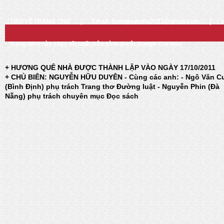
TRỞ VỀ TRANG CHỦ
|
Email: huongquenha2023@gmail.com
|
Trang Web này chạy tốt nhất trên trình duyệt Google Chrome
+ HƯƠNG QUÊ NHÀ ĐƯỢC THÀNH LẬP VÀO NGÀY 17/10/2011
+ CHỦ BIÊN: NGUYỄN HỮU DUYÊN - Cùng các anh: - Ngô Văn C
(Bình Định) phụ trách Trang thơ Đường luật - Nguyễn Phin (Đà
Nẵng) phụ trách chuyên mục Đọc sách