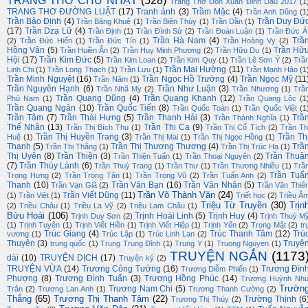
TRANG THƠ CHỦ NHẬT
(528)
Trang Thơ Đón Xuân Đinh Dậu 2017
(1
TRANG THƠ ĐƯỜNG LUẬT
(17)
Tranh ảnh
(3)
Trầm Mặc
(4)
Trần Anh Dũng
(1
Trần Bảo Định
(4)
Trần Duy Đứ
Trần Băng Khuê
(1)
Trần Biên Thùy
(1)
Trần Dần
(1)
(17)
Trần Dzạ Lữ
(4)
Trần Định
(1)
Trần Đình Sử
(2)
Trần Đoàn Luận
(1)
Trần Đức Á
Trần Hà Nam
(4)
Trầ
(2)
Trần Đức Hiển
(1)
Trần Đức Tín
(1)
Trần Hoàng Vy
(2)
Hồng Vân
(5)
Trần Hữ
Trần Huiền Ân
(2)
Trần Huy Minh Phương
(2)
Trần Hữu Du
(1)
Hội
(17)
Trần Kim Đức
(5)
Trần Kim Loan
(2)
Trần Kim Quy
(1)
Trần Lê Sơn Ý
(2)
Trầ
Trần Mai Hường
(11)
Linh Chi
(1)
Trần Long Thạch
(1)
Trần Lưu
(1)
Trần Mạnh Hảo
(1
Trần Minh Nguyệt
(16)
Trần Ngọc Hồ Trường
(4)
Trần Ngọc Mỹ
(11
Trần Năm
(1)
Trần Nguyên Hạnh
(6)
Trần Như Luận
(3)
Trần Nhã My
(2)
Trần Nhương
(1)
Trầ
Trần Quang Dũng
(4)
Trần Quang Khanh
(12)
Phù Nam
(1)
Trần Quang Lộc
(1
Trần Quang Ngân
(10)
Trần Quốc Tiến
(8)
Trần Quốc Toàn
(1)
Trần Quốc Việt
(1
Trần Tâm
(7)
Trần Thái Hưng
(5)
Trần Thanh Hải
(3)
Trầ
Trần Thành Nghĩa
(1)
Thế Nhân
(13)
Trần Thi Ca
(9)
Trần Thị Bích Thu
(1)
Trần Thị Cổ Tích
(2)
Trần Th
Trần Thị Huyền Trang
(3)
Trần Th
Huệ
(1)
Trần Thị Mai
(1)
Trần Thị Ngọc Hồng
(1)
Thanh
(5)
Trần Thị Thương Thương
(4)
Trầ
Trần Thị Thắng
(1)
Trần Thị Trúc Hạ
(1)
Thị Uyên
(8)
Trần Thiện
(3)
Trần Thuậ
Trần Thiện Tuấn
(1)
Trần Thoại Nguyên
(2)
(7)
Trần Thúy Lành
(6)
Trần Thuỳ Trang
(1)
Trần Thư
(1)
Trần Thương Nhiều
(1)
Trầ
Trần Tuấ
Trọng Hưng
(2)
Trần Trọng Tân
(1)
Trần Trọng Vũ
(2)
Trần Tuấn Anh
(2)
Thanh
(10)
Trần Văn Bạn
(16)
Trần Văn Nhân
(5)
Trần Vạn Giã
(2)
Trần Văn Thiê
Trần Võ Thành Văn
(24)
Trần Viết Dũng
(11)
(1)
Trần Việt
(1)
Triết học
(2)
Triều Â
Triệu Từ Truyền
(30)
Trịn
(2)
Triều Châu
(1)
Triều La Vỹ
(2)
Triệu Lam Châu
(1)
Bửu Hoài
(106)
Trịnh Hoài Linh
(5)
Trịnh Huy
(4)
Trịnh Duy Sơn
(2)
Trịnh Thuỳ M
(1)
Trịnh Tuyên
(1)
Trịnh Viết Hiền
(1)
Trịnh Viết Hiệp
(1)
Trịnh Yến
(2)
Trọng Mật
(2)
tr
Trúc Giang
(4)
Trúc Thanh Tâm
(12)
Trú
vương
(1)
Trúc Lập
(1)
Trúc Linh Lan
(2)
Thuyên
(3)
Truyệ
trung quốc
(1)
Trung Trung Đỉnh
(1)
Trung Y
(1)
Truong Nguyen
(1)
TRUYỆN NGẮN
(1173
dài
(10)
TRUYỆN DỊCH
(17)
Truyện ký
(2)
TRUYỆN VỪA
(14)
Trương Công Tưởng
(16)
Trương Đìn
Trương Diễm Phiến
(1)
Phượng
(8)
Trương Đình Tuấn
(3)
Trương Hồng Phúc
(14)
Trương Huỳnh Nh
Trườn
Trương Nam Chi
(5)
Trân
(2)
Trương Lan Anh
(1)
Trương Thanh Cường
(2)
Thắng
(65)
Trương Thị Thanh Tâm
(22)
Trường Thịnh
(6
Trương Thị Thúy
(2)