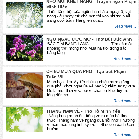
NHỚ MÙI KHÉT NẮNG - Truyện ngắn Phạm
Minh Hiền
Trên tầng trệt của ngôi nhà nhà ở ngoại ô, vạt
nắng đầu ngày cứ ghé bên tôi vào những buổi
sáng cuối tuần. Nắng len qua...
Read more…
NGƠ NGÁC ƯỚC MƠ - Thơ Bùi Đức Ánh
SẮC TÍM BẰNG LĂNG Tím cả một
khoảng trời mong nhớ Mùa hạ trôi trong sắc
bằng lăng...
Read more…
CHIỀU MƯA QUA PHỐ - Tạp bút Phạm
Tuấn Vũ
Minh họa: Trà My Có những chiều mưa giăng
qua phố, chợt nghe ùa về bao kỷ niệm ngày xưa.
Đó là một thời vừa bước chân ra khỏi lũy tre
làng đến nơi...
Read more…
THÁNG NĂM VỀ - Thơ Tô Minh Yến
Nắng bung mình ôm tiếng ve ru mùa hè thao
thức Tháng năm về ngang qua nỗi nhớ Phượng
vĩ năm nào lung linh ký ức... Nhớ còn xanh Con
bướm...
Read more…