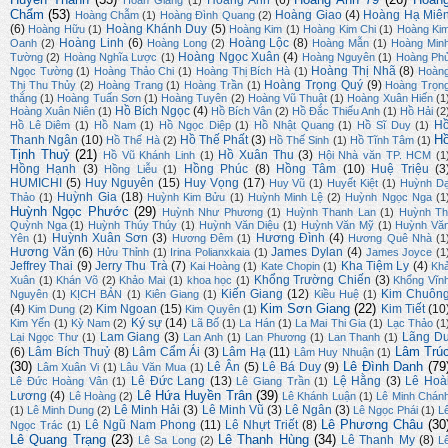
Hoàng Anh
(6)
Hoan Giang
(1)
Chẩm
(53)
Hoàng Giao
(4)
Hoàng Hạ Miê
Hoàng Chẫm
(1)
Hoàng Đình Quang
(2)
(6)
Hoàng Khánh Duy
(5)
Hoàng Hữu
(1)
Hoàng Kim
(1)
Hoàng Kim Chi
(1)
Hoàng Ki
Hoàng Linh
(6)
Hoàng Lộc
(8)
Oanh
(2)
Hoàng Long
(2)
Hoàng Mẫn
(1)
Hoàng Min
Hoàng Ngọc Xuân
(4)
Tường
(2)
Hoàng Nghĩa Lược
(1)
Hoàng Nguyên
(1)
Hoàng Ph
Hoàng Thị Nhã
(8)
Ngọc Tường
(1)
Hoàng Thảo Chi
(1)
Hoàng Thị Bích Hà
(1)
Hoàn
Hoàng Trọng Quý
(9)
Thị Thu Thủy
(2)
Hoàng Trang
(1)
Hoàng Trần
(1)
Hoàng Trọn
thắng
(1)
Hoàng Tuấn Sơn
(1)
Hoàng Tuyên
(2)
Hoàng Vũ Thuật
(1)
Hoàng Xuân Hiến
(1
Hồ Bích Ngọc
(4)
Hoàng Xuân Niên
(1)
Hồ Bích Vân
(2)
Hồ Đắc Thiếu Anh
(1)
Hồ Hải
(2
H
Hồ Lê Diêm
(1)
Hồ Nam
(1)
Hồ Ngọc Diệp
(1)
Hồ Nhật Quang
(1)
Hồ Sĩ Duy
(1)
H
Thanh Ngân
(10)
Hồ Thế Phất
(3)
Hồ Thế Hà
(2)
Hồ Thế Sinh
(1)
Hồ Tĩnh Tâm
(1)
Tịnh Thuỷ
(21)
Hồ Xuân Thu
(3)
Hồ Vũ Khánh Linh
(1)
Hội Nhà văn TP. HCM
(1
Hồng Hạnh
(3)
Hồng Phúc
(8)
Hồng Tâm
(10)
Huệ Triệu
(3
Hồng Liễu
(1)
HUMICHI
(5)
Huy Nguyên
(15)
Huy Vọng
(17)
Huy Vũ
(1)
Huyết Kiệt
(1)
Huỳnh D
Huỳnh Gia
(18)
Thảo
(1)
Huỳnh Kim Bửu
(1)
Huỳnh Minh Lệ
(2)
Huỳnh Ngọc Nga
(1
Huỳnh Ngọc Phước
(29)
Huỳnh Như Phương
(1)
Huỳnh Thanh Lan
(1)
Huỳnh Th
Quỳnh Nga
(1)
Huỳnh Thúy Thúy
(1)
Huỳnh Văn Diệu
(1)
Huỳnh Văn Mỹ
(1)
Huỳnh Vă
Huỳnh Xuân Sơn
(3)
Hương Đình
(4)
Yên
(1)
Hương Đêm
(1)
Hương Quê Nhà
(1
Hương Văn
(6)
James Dylan
(4)
Hửu Thỉnh
(1)
Irina Polianxkaia
(1)
James Joyce
(1
Jeffrey Thai
(9)
Jerry Thu Trà
(7)
Kha Tiệm Ly
(4)
Kai Hoàng
(1)
Kate Chopin
(1)
Kh
Khổng Trường Chiến
(3)
Xuân
(1)
Khán Võ
(2)
Khảo Mai
(1)
khoa học
(1)
Khổng Vĩn
Kiến Giang
(12)
Kim Chuôn
Nguyên
(1)
KỊCH BẢN
(1)
Kiên Giang
(1)
Kiều Huệ
(1)
Kim Sơn Giang
(22)
(4)
Kim Ngoan
(15)
Kim Tiết
(10
Kim Dung
(2)
Kim Quyên
(1)
Ký sự
(14)
Kim Yến
(1)
Kỳ Nam
(2)
Lã Bố
(1)
La Hán
(1)
La Mai Thi Gia
(1)
Lạc Thảo
(1
Lam Giang
(3)
Lãng D
Lại Ngọc Thư
(1)
Lan Anh
(1)
Lan Phương
(1)
Lan Thanh
(1)
Lâm Trú
(6)
Lâm Bích Thuỷ
(8)
Lâm Cẩm Ái
(3)
Lâm Hạ
(11)
Lâm Huy Nhuận
(1)
(30)
Lê Đình Danh
(79
Lê Ân
(5)
Lê Bá Duy
(9)
Lâm Xuân Vi
(1)
Lâu Văn Mua
(1)
Lê Đức Lang
(13)
Lệ Hằng
(3)
Lê Hoà
Lê Đức Hoàng Vân
(1)
Lê Giang Trần
(1)
Lê Hứa Huyền Trân
(39)
Lương
(4)
Lê Hoàng
(2)
Lê Khánh Luận
(1)
Lê Minh Chán
Lê Minh Hải
(3)
Lê Minh Vũ
(3)
Lê Ngân
(3)
(1)
Lê Minh Dung
(2)
Lê Ngọc Phái
(1)
L
Lê Phương Châu
(30
Lê Ngũ Nam Phong
(11)
Lê Nhựt Triết
(8)
Ngọc Trác
(1)
Lê Quang Trạng
(23)
Lê Thanh Hùng
(34)
Lê Thanh My
(8)
Lê Sa Long
(2)
L