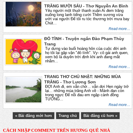
TRĂNG MƯỜI SÁU - Thơ Nguyễn An Bình
Yêu người một thuở thanh xuân Ai đem trăng
xuống long lanh tiếng cười Thềm sương vừa
ướt vai ngưởi Để tôi ru tóc thương trời mưa bay
Chút...
Read more…
ĐỎ TÌNH - Truyện ngắn Đào Phạm Thùy
Trang
Tự dưng vào buổi hoàng hôn của cuộc đời anh
họ tôi lại gặp vận "đỏ tình". Vy- cô gái anh quen,
xem bộ là duyên trời định khi anh đang mắt
nhắm...
Read more…
TRANG THƠ CHỦ NHẬT: NHỮNG MÙA
TRĂNG - Thơ Lương Sơn
ĐỢI Anh đi, em vẫn chờ... vẫn đợi Hẹn ngày trở
lại... những mùa trăng Anh về - Mảnh đạn còn
trong ngực Để nỗi đau em ngập cành đồng
TƯỞNG...
Read more…
« Bài đăng mới hơn
Trang chủ
Bài đăng cũ hơn »
CÁCH NHẬP COMMENT TRÊN HƯƠNG QUÊ NHÀ