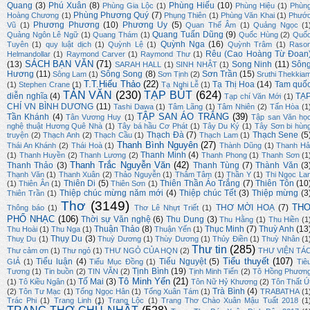
Quang
(3)
Phú Xuân
(8)
Phùng Hiếu
(10)
Phùng Gia Lộc
(1)
Phùng Hiệu
(1)
Phùn
Phùng Phương Quý
(7)
Hoàng Chương
(1)
Phụng Thiên
(1)
Phùng Văn Khai
(1)
Phướ
Phương Phương
(10)
Phương Uy
(5)
Vũ
(1)
Quan Thế Âm
(1)
Quảng Ngọc
(1
Quang Tuấn Dũng
(9)
Quảng Ngôn Lê Ngữ
(1)
Quang Thám
(1)
Quốc Hùng
(2)
Quố
Quỳnh Nga
(16)
Tuyên
(1)
quy luật dịch
(1)
Quỳnh Lệ
(1)
Quỳnh Trâm
(1)
Raso
Rêu (Cao Hoàng Từ Đoan
Helmandollar
(1)
Raymond Carver
(1)
Raymond Thư
(1)
SÁCH BẠN VĂN
(71)
(13)
Song Ninh
(11)
Sôn
SARAH HALL
(1)
SINH NHẬT
(1)
Hương
(11)
Sông Song
(8)
Sơn Trần
(15)
Sông Lam
(1)
Sơn Tịnh
(2)
Sruthi Thekkia
T.T.Hiếu Thảo
(22)
Tạ Thị Hoa
(14)
Tam quố
(1)
Stephen Crane
(1)
Tạ Nghi Lễ
(1)
TẢN VĂN
(230)
TẠP BÚT
(624)
diễn nghĩa
(4)
TẠ
Tạp chí Văn Mới
(1)
CHÍ VN BÌNH DƯƠNG
(11)
Tashi Dawa
(1)
Tâm Lãng
(1)
Tâm Nhiên
(2)
Tấn Hòa
(1
TẬP SAN ÁO TRẮNG
(39)
Tần Khánh
(4)
Tân Vương Huy
(1)
Tập san Văn họ
nghệ thuật Hương Quê Nhà
(1)
Tây bá hầu Cơ Phát
(1)
Tây Du Ký
(1)
Tây Sơn bi hùn
Thạch Đà
(7)
Thạch Sene
(5
truyện
(2)
Thạch Anh
(2)
Thạch Cầu
(1)
Thạch Lam
(1)
Thanh Bình Nguyên
(27)
Thái An Khánh
(2)
Thái Hoà
(1)
Thành Dũng
(1)
Thanh Hả
Thanh Minh
(4)
(1)
Thanh Huyền
(2)
Thanh Lương
(2)
Thanh Phong
(1)
Thanh Sơn
(1
Thanh Trắc Nguyễn Văn
(42)
Thanh Thảo
(3)
Thanh Tùng
(7)
Thành Văn
(3
Thạnh Văn
(1)
Thanh Xuân
(2)
Thảo Nguyễn
(1)
Thâm Tâm
(1)
Thần Y
(1)
Thi Ngọc La
Thiên Di
(5)
Thiên Thần Áo Trắng
(7)
Thiên Tôn
(10
(1)
Thiên Ân
(1)
Thiên Sơn
(1)
Thiệp chúc mừng năm mới
(4)
Thiệp chúc Tết
(3)
Thiệp mừng
(3
Thiên Trần
(1)
Thơ
(3149)
TH
THƠ MỜI HOẠ
(7)
Thông báo
(1)
Thơ Lê Nhựt Triết
(1)
PHỔ NHẠC
(106)
Thời sự Văn nghệ
(6)
Thu Dung
(3)
Thu Hằng
(1)
Thu Hiền
(1
Thuận Thảo
(8)
Thục Minh
(7)
Thuỳ Anh
(13
Thu Hoài
(1)
Thu Nga
(1)
Thuận Yến
(1)
Thụy Du
(3)
Thuỵ Du
(1)
Thuỳ Dương
(1)
Thùy Dương
(1)
Thủy Điền
(1)
Thuỳ Nhân
(1
Thư tin
(285)
Thư cảm ơn
(1)
Thư ngỏ
(1)
THƯ NGỎ CỦA HQN
(2)
THƯ VIỆN TÁ
Tiểu thuyết
(107)
Tiểu luận
(4)
Tiểu Nguyệt
(5)
GIẢ
(1)
Tiểu Mục Đồng
(1)
Tiê
Tịnh Bình
(19)
Tương
(1)
Tin buồn
(2)
TIN VĂN
(2)
Tịnh Minh Tiến
(2)
Tô Hồng Phươn
Tô Minh Yến
(21)
Tố Mai
(3)
(1)
Tô Kiều Ngân
(1)
Tôn Nữ Hỷ Khương
(2)
Tôn Thất Ú
Trà Bình
(4)
(2)
Tôn Tư Mạc
(1)
Tống Ngọc Hân
(1)
Tống Xuân Tám
(1)
TRABATHA
(1
Trác Phi
(1)
Trang Linh
(1)
Trang Lộc
(1)
Trang Thơ Chào Xuân Mậu Tuất 2018
(1