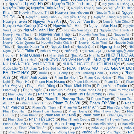
Nguyễn Thị Việt Hà
(39)
Nguyễn Thị Xuân Hương
(14)
(1)
Nguyễn Thu Hằng
(1
Nguyễn Thủy
(4)
Nguyễn Thúy Ngân
(13)
Nguyễn Thườn
Nguyễn Thuý Quỳnh
(2)
Nguyễ
Kham
(3)
Nguyễn Tiến Đường
(8)
Nguyễn Thượng Trí
(2)
Nguyễn Trần
(1)
Trí Tài
(40)
Nguyễn Trọng Luân
(2)
Nguyễn Trung
(1)
Nguyễn Trung Nguyên
(1
Nguyễn Văn Ân
(68)
Nguyễn Tuyển
(4)
Nguyễn Văn Bút
(6)
Nguyễn Văn Công
(2
Nguyễn Văn Cường (CCK)
(4)
Nguyễn Văn Hiến
(5)
Nguyễn Văn Hoà
(5)
Nguyễ
Nguyễn Văn Học
(55)
Văn Hòa
(2)
Nguyễn Văn Ngọc
(1)
Nguyễn Văn Thanh
(1
Nguyễn Văn Thảo
(17)
Nguyễn Văn Thành
(1)
Nguyễn Văn Toan
(1)
Nguyên Vi
(1
Nguyễn Vĩnh Bình
(3)
Nguyễn Xuân Cảm
(3
Nguyễn Việt Hà
(2)
Nguyễn Vinh
(1)
Nguyễn Xuân Dương
(1)
Nguyễn Xuân Khánh
(1)
Nguyễn Xuân Thuỷ
(1)
Nguyễn Xuâ
Ngưng Thu
(44)
Nguyễn Xuân Tư
(3)
Nguyệt Linh
(5)
Thủy
(1)
Nguyệt Quế
(1)
Nh
Nhã Thiên
(7)
Ngọc
(1)
nhà Thương
(1)
Nhân Hậu
(2)
NHÂN VẬT
(1)
Nhật Nguyệt Xuâ
NHỚ THUỞ Ấ
Nhật Quang
(17)
Hương
(1)
Nhất Sinh
(1)
Nhật Vũ
(1)
Nhi Hạ
(1)
THƠ
(37)
Như Hoài
(4)
NHỮNG ÁNG VĂN HAY VỀ LÀNG QUÊ VIỆT NAM
(7
NHỮNG NGƯỜI BẠN ĐÂT THỦ
(6)
NHỮNG NGƯỜI THỰC HIỆN HQN
(5)
Nôn
NỬA THÁNG MỘT TÁC GIẢ VÀ MỘ
Quốc Lập
(2)
NP phan
(1)
Nửa Đời hư
(1)
BÀI THƠ HAY
(38)
Phạ
nước
(1)
O. Henry
(1)
P.N. Thường Đoan
(1)
Pearl
(1)
Ánh
(34)
Phạm Anh Xuân
(3)
Phạm Bá Nhơn
(2)
Phạm Cao Hoàng
(1)
Phạm Đìn
Phạm Hữu Hoàng
(20)
Nghi
(1)
Phạm Hổ
(1)
Phạm Kiều Hưng
(1)
Phạm Lâm
(1)
Phạ
Phạm Minh Dũng
(14)
Phạm Minh Hiền
(9)
Phạm Minh Thuận
(10
Lê Tường Vi
(1)
Phạm Ngân
(3)
Phạm Mỹ
(1)
Phạm Như Vân
(1)
Phạm Phan Hòa
(1)
Phạm Phương La
Phạm Thái Ba
(4)
Phạm Thị Hải Dương
(9)
(1)
Phạm Quỳnh An
(1)
Phạm Thị Liên
(1
Phạm Thị Mỹ Liên
(30)
Phạm Thị Phương Thảo
(3)
Phạm Thuý
(6)
Phạm Trầ
Phạm Tuấn Vũ
(29)
Phạm Tử Văn
(21)
Ái Linh
(4)
Phạ
Phạm Trung Tín
(2)
Văn Phương
(16)
Phan Anh
(12)
Phạm Văn Thạnh
(1)
Phạm Vũ
(1)
Phan Cung Việt
(1
Phan Đức Nam
(1)
Phan Hoài Thương
(1)
Phan Hoàng
(2)
Phan Huỳnh Điểu
(1)
Pha
Phan Mai Thư Nhã
(6)
Phan Nam
(20)
Hữu Lý
(1)
Phan Khanh
(2)
Phan Quỳnh Nh
Phan Tấn Lược
(6)
(1)
Phan Sửu
(1)
Phan Thanh Cương
(2)
Phan Thị Huỳnh Trang
(2
Phan Trang Hy
(25)
Phan Tiên Phát
(1)
Phan Tình
(1)
Phan Văn Bình
(1)
Phan Vă
Phan Văn Thuần
(3)
Thạnh
(1)
Phan Vĩnh
(1)
phần 1
(1)
phần 2
(1)
phần 3
(1)
phần 
Phỏng vấn
(7)
Ph
(1)
Phiêu Vân
(1)
Phong Dương
(2)
Phong Điệp
(1)
Phú Ngọc
(1)