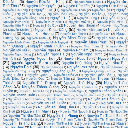
Nguyễn Đứ
Đức Minh
(6)
Nguyễn Đức Minh Hùng
(10)
Nguyễn Đức Nhân
(1)
Phú Thọ
(26)
Nguyễn Đức Quyền
(4)
Nguyễn Đức Tấn
(6)
Nguyễn Đức Tình
(4
Nguyên Hạ
(11)
Nguyễ
Nguyễn Gia Long
(1)
Nguyễn Hải Thảo
(2)
Nguyễn Hậu
(2)
Hiếu
(8)
Nguyễn Hiếu Học
(2)
Nguyễn Hòa Hiệp
(2)
Nguyễn Hoài Ân
(1)
Nguyễn Hoàn
Nguyễn Huệ
(3)
Nguyễn Huy
(3
Thức
(2)
Nguyễn Hồng Diệu
(1)
Nguyên Hùng
(1)
Nguyễn Huy (HD)
(1)
Nguyễn Huy Khôi
(1)
Nguyễn Huỳnh
(1)
Nguyễn Hữu Minh
(1
Nguyễn Hữu Thuần
(4)
Nguyễn Hữu Phú
(1)
Nguyễn Hữu Quý
(2)
Nguyễn Hữu Trun
Nguyễn Khoa Đăng
(51)
Nguyễn Kiề
(2)
Nguyễn Khiêm
(1)
Nguyễn Kiều Lam
(2)
Phương
(3)
Nguyễn Kim Hương
(7)
Nguyễ
Nguyễn Kim Thịnh
(1)
Nguyễn Lam
(2)
Nguyễn Minh Dũng
(46)
Lương Vỵ
(4)
Nguyên Minh
(1)
Nguyễn Minh Hoà
(1
Nguyễn Minh Phúc
(47)
Nguyễ
Nguyễn Minh Khiêm
(1)
Nguyễn Minh Nguyệt
(1)
Minh Quang
(5)
Nguyễn Minh Thuận
(9)
Nguyễn Minh Toàn
(1)
Nguyễn Mỳ
(1
Nguyễn Mỹ Nữ
(3)
Nguyễn Nga
(14)
Nguyễn Nghiêm
(3)
Nguyễn Ngọc Dũng
(1
Nguyễn Ngọc Hà
(4)
Nguyễn Ngọc Hưng
(6)
Nguyễn Ngọc Đặng
(1)
Nguyễn Ngọ
Nguyễn Ngọc Thơ
(31)
Nguyễn Nguy An
Nguyễn Ngọc Tư
(5)
Minh Anh
(1)
(21)
Nguyễn Nguyên Phượng
(69)
Nguyễn Nhật Hùng
(4)
Nguyễn Như Tuấ
Nguyễn Phin
(30)
(14)
Nguyễn Phú Yên
(8)
Nguyên Phong
(1)
Nguyễn Phượng
(2
Nguyễn Quang Quân
(8)
Nguyễn Phương Dung
(2)
Nguyễn Quang Tâm
(2)
Nguyễ
Quang Tuấn
(1)
Nguyễn Quân
(2)
Nguyễn Quốc Ái
(1)
Nguyễn Quốc Bảo
(1)
Nguyễ
Nguyễn Tấn Thuyên
(3)
Nguyễ
Quốc Đông
(1)
Nguyễn Quy
(2)
Nguyên Tâm
(1)
Nguyễn Thái Huy
(35)
Nguyễn Thàn
Thái An
(3)
Nguyễn Thái Dương
(6)
Công
(48)
Nguyễn Thành Giang
(22)
Nguyễn Than
Nguyễn Thanh Hải
(1)
Huyền
(8)
Nguyễn Thành Nhân
(18
Nguyễn Thanh Mừng
(1)
Nguyễn Thánh Ngã
(1)
Nguyễn Thanh Tuấn
(7)
Nguyễn Thanh Xuân
(2)
Nguyễn Thế Kiên
(1)
Nguyễn Thế K
Nguyễn Thị Cẩm Thuỳ
(3
(1)
Nguyễn Thị Ánh Huỳnh
(2)
Nguyễn Thị Bích Phượng
(2)
Nguyễn Thị Diệu Hiền
(3)
Nguyễn Thị Hằn
Nguyễn Thị Chi
(2)
Nguyễn Thị Hải
(1)
(7)
Nguyễn Thị Hồng Đào
(10)
Nguyễn Thị Hậu
(1)
Nguyễn Thị Huệ
(1)
Nguyễn Th
Nguyễn Thị Mây
(127)
Kim Huệ
(2)
Nguyễn Thị Ngọc Hải
(1)
Nguyễn Thị Ngọc Se
Nguyễn Thị Phụng
(27)
Nguyễn Thị Như Tâm
(3)
Nguyễn Thị Thanh Bình
(6
(2)
Nguyễn Thị Thành Nhân
(1)
Nguyễn Thị Thanh Toàn
(1)
Nguyễn Thị Thanh Xuân
(1
Nguyễn Thị Thu Ba
(23)
Nguyễ
Nguyễn Thị Thu Hiền
(1)
Nguyễn Thị Thu Hoài
(1)
Thị Thu Thuý
(3)
Nguyễn Thị Thùy Linh
(3)
Nguyễn Thị Tiết
(3)
Nguyễn Thị Tuyế