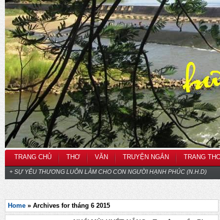
TRANG CHỦ
THƠ
VĂN
TRUYỆN NGẮN
TRANG TH
+ SỰ YÊU THƯƠNG LUÔN LÀM CHO CON NGƯỜI HẠNH PHÚC (N.H.D)
Home
» Archives for tháng 6 2015