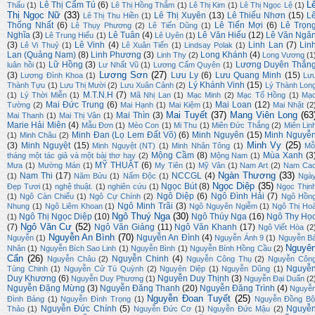
L
Lê Thị Cẩm Tú
(6)
Thấu
(1)
Lê Thị Hồng Thắm
(1)
Lê Thị Kim
(1)
Lê Thị Ngọc Lệ
(1)
Thị Ngọc Nữ
(33)
Lê Thị Xuyên
(13)
Lê Thiếu Nhơn
(15)
L
Lê Thị Thu Hiền
(1)
Thống Nhất
(6)
Lê Tiến Mợi
(6)
Lê Trọn
Lê Thụy Phương
(2)
Lê Tiến Dũng
(1)
Nghĩa
(3)
Lê Tuân
(4)
Lê Văn Hiếu
(12)
Lê Văn Ngă
Lê Trung Hiếu
(1)
Lê Uyên
(1)
(3)
Lê Vinh
(4)
Linh Lan
(7)
Lin
Lê Vi Thuỷ
(1)
Lê Xuân Tiến
(1)
Lindsay Polak
(1)
Lan (Quảng Nam)
(8)
Linh Phương
(3)
Long Khánh
(4)
Linh Thy
(2)
Long Vương
(1
Lữ Hồng
(3)
Lương Duyên Thắn
luân hồi
(1)
Lư Nhất Vũ
(1)
Lương Cẩm Quyên
(1)
Lương Sơn
(27)
(3)
Lưu Ly
(6)
Lưu Quang Minh
(15)
Lương Đình Khoa
(1)
Lư
Lý Khánh Vinh
(15)
Thành Tựu
(1)
Lưu Thị Mười
(2)
Lưu Xuân Cảnh
(2)
Lý Thành Lon
M.T.N.H
(7)
(1)
Lý Thời Miễn
(1)
Mã Nhị Lan
(1)
Mạc Minh
(2)
Mạc Tố Hồng
(1)
Mạ
Mai Đức Trung
(6)
Mai Loan
(12)
Tường
(2)
Mai Hạnh
(1)
Mai Kiệm
(1)
Mai Nhật
(2
Mai Tuyết
(37)
Mang Viên Long
(63
Mai Thìn
(3)
Mai Thanh
(1)
Mai Thị Vân
(1)
Marie Hải Miên
(4)
Mẫu Đơn
(1)
Mèo Con
(1)
Mi Thu
(1)
Miên Đức Thắng
(2)
Miên Lin
Minh Đan (Lọ Lem Đất Võ)
(6)
Minh Nguyên
(15)
Minh Nguyễ
(1)
Minh Châu
(2)
Minh Vy
(25)
(3)
Minh Nguyệt
(15)
Minh Nguyệt (NT)
(1)
Minh Nhân Tông
(1)
Mỗ
Mộng Cầm
(8)
Mùa Xanh
(3
tháng một tác giả và một bài thơ hay
(2)
Mộng Nam
(1)
MỸ THUẬT
(6)
Mưa
(1)
Mường Mán
(1)
My Tiên
(1)
Mỹ Vân
(1)
Nam Art
(2)
Nam Ca
Ngàn Thương
(33)
Nam Thi
(17)
NCCGL
(4)
(1)
Năm Bửu
(1)
Nấm Độc
(1)
Ngà
Ngọc Diệp
(35)
Ngọc Bút
(8)
Đẹp Tươi
(1)
nghệ thuật.
(1)
nghiên cứu
(1)
Ngọc Thịn
Ngô Diệp
(6)
Ngô Đình Hải
(7)
(1)
Ngô Càn Chiểu
(1)
Ngô Cự Chính
(2)
Ngô Hồn
Ngô Minh Trãi
(3)
Nhung
(1)
Ngô Liêm Khoan
(1)
Ngô Nguyên Ngiễm
(1)
Ngô Thị Ho
Ngô Thuý Nga
(30)
Ngô Thị Ngọc Diệp
(10)
Ngô Thúy Nga
(16)
Ngô Thy Họ
(1)
Ngô Văn Cư
(52)
(7)
Ngô Văn Giảng
(11)
Ngô Văn Khanh
(17)
Ngô Viết Hòa
(2
Nguyễn An Bình
(70)
Nguyễn An Đình
(4)
Nguyễn
(1)
Nguyễn Ánh 9
(1)
Nguyễn B
Nguyê
Nhân
(1)
Nguyễn Bích Sao Linh
(1)
Nguyễn Bình
(1)
Nguyễn Bính Hồng Cầu
(2)
Cẩn
(26)
Nguyễn Chinh
(4)
Nguyễn Châu
(2)
Nguyễn Công Thụ
(2)
Nguyễn Côn
Nguyễ
Tùng Chinh
(1)
Nguyễn Cử Tú Quỳnh
(2)
Nguyên Diệp
(1)
Nguyễn Dũng
(1)
Duy Khương
(6)
Nguyễn Duy Thịnh
(3)
Nguyễn Duy Phương
(1)
Nguyễn Đại Duẩn
(2
Nguyễn Đặng Mừng
(3)
Nguyễn Đăng Thanh
(20)
Nguyễn Đăng Trình
(4)
Nguyễ
Nguyễn Đoan Tuyết
(25)
Đình Bảng
(1)
Nguyễn Đình Trọng
(1)
Nguyễn Đồng Bộ
Nguyễn Đức Chính
(5)
Nguyễ
Thảo
(1)
Nguyễn Đức Cơ
(1)
Nguyễn Đức Mậu
(2)