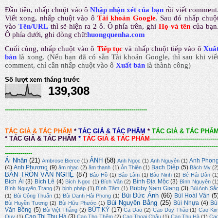
Đầu tiên, nhấp chuột vào ô
Nhập nhận xét của bạn
rồi viết comment
Viết xong, nhấp chuột vào ô
Tài khoản Google
.
Sau đó nhấp chuộ
vào
Tên/URL
thì sẽ hiện ra 2 ô. Ô phía trên, ghi
Họ và tên
của bạn
Ô phía dưới, ghi dòng chữ:
huongquenha.com
Cuối cùng, nhấp chuột vào ô
Tiếp tục
và nhấp chuột tiếp vào ô
Xuấ
bản
là xong.
(Nếu bạn đã có sẵn Tài khoản Google, thì sau khi viế
comment, chỉ cần nhấp chuột vào ô
Xuất bản
là thành công
)
Số lượt xem tháng trước
139,308
-------------------------------------------------------------------------
TÁC GIẢ & TÁC PHẨM
*
TÁC GIẢ & TÁC PHẨM
*
TÁC GIẢ & TÁC PHẨ
*
TÁC GIẢ & TÁC PHẨM
*
TÁC GIẢ & TÁC PHẨM
-----------------------------------
-------------------------------------------------------------------------------------------------------------
--------------
Ái Nhân
(21)
ẢNH
(58)
Anh Phon
Ambrose Bierce
(1)
Anh Ngọc
(1)
Anh Nguyên
(1)
(4)
Anh Phương
(9)
Bạch Diệp
(5)
âm nhạc
(2)
âm thanh
(1)
Ân Thiên
(1)
Bách Mỵ
(2
BÀN TRÒN VĂN NGHỆ
(87)
Bảo Hồ
(1)
Bảo Lâm
(1)
Bảo Ninh
(2)
Bé Hải Dân
(1
Bích Ái
(3)
Bích Lê
(4)
Bình Địa Mộc
(3)
Bích Ngọc
(1)
Bích Vân
(2)
Bình Nguyên
(1
Bobby Nam Giang
(3)
Bình Nguyên Trang
(2)
binh pháp
(1)
Bình Tâm
(1)
Bùi Anh Sắ
Bùi Đức Ánh
(66)
Bùi Hoài Vân
(5
(1)
Bùi Công Thuấn
(1)
Bùi Danh Hải Phong
(1)
Bùi Nguyên Bằng
(25)
Bùi Nhựa
(4)
Bù
Bùi Huyền Tương
(2)
Bùi Hữu Phước
(1)
Văn Bồng
(5)
BÚT KÝ
(17)
Bùi Việt Thắng
(2)
Ca Dao
(2)
Cao Duy Thảo
(1)
Cao Ki
Cao Thị Thu Hà
(3)
Quy
(1)
Cao Thọ Thêm
(2)
Cao Thoại Châu
(1)
Cao Thu Hà
(1)
Ca