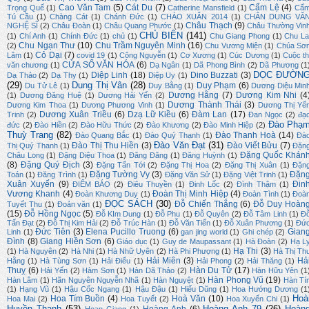
Cao Văn Tam
(5)
Cát Du
(7)
Cẩm Lệ
(4)
Trọng Quế
(1)
Catherine Mansfield
(1)
Cẩ
Tú Cầu
(1)
Chàng Cát
(1)
Chánh Đức
(1)
CHÀO XUÂN 2014
(1)
CHÂN DUNG VĂ
Châu Thạch
(9)
NGHỆ SĨ
(2)
Châu Đoàn
(1)
Châu Quang Phước
(1)
Châu Thường Vin
CHỦ BIÊN
(141)
(1)
Chí Anh
(1)
Chính Đức
(1)
chủ
(1)
Chu Giang Phong
(1)
Chu La
Chu Ngạn Thư
(10)
Chu Trầm Nguyên Minh
(16)
(2)
Chu Vương Miện
(1)
Chúa Sơ
Cỏ Dại
(7)
Lâm
(1)
covid 19
(1)
Công Nguyễn
(1)
Cơ Xương
(1)
Cúc Dương
(1)
Cuộc th
CỬA SỔ VĂN HÓA
(6)
văn chương
(1)
Dạ Ngân
(1)
Dã Phong Bình
(2)
Dã Phương
(1
DỌC ĐƯỜN
Diệp Linh
(18)
Dino Buzzati
(3)
Dạ Thảo
(2)
Dạ Thy
(1)
Diệp Uy
(1)
(29)
Dung Thị Vân
(28)
Duy Phạm
(6)
Du Tử Lê
(1)
Duy Bằng
(1)
Dương Diệu Min
Dương Hằng
(7)
Dương Kim Nhi
(4
(1)
Dương Đăng Huệ
(1)
Dương Hải Yến
(2)
Dương Thành Thái
(3)
Dương Kim Thoa
(1)
Dương Phương Vinh
(1)
Dương Thị Yế
Dương Xuân Triều
(6)
Dzạ Lữ Kiều
(6)
Đàm Lan
(17)
Trinh
(2)
Đan Ngọc
(2)
đạ
Đào Phạ
đức
(2)
Đào Hiền
(2)
Đào Hữu Thức
(2)
Đào Khương
(2)
Đào Minh Hiệp
(2)
Thuỳ Trang
(82)
Đào Thanh Hoà
(14)
Đào Quang Bắc
(1)
Đào Quý Thạnh
(1)
Đà
Đào Văn Đạt
(31)
Đào Thị Thu Hiền
(3)
Đào Viết Bửu
(7)
Thị Quý Thanh
(1)
Đặn
Đặng Quốc Khán
Châu Long
(1)
Đặng Diệu Thoa
(1)
Đăng Đăng
(1)
Đăng Huỳnh
(1)
(8)
Đặng Quý Địch
(3)
Đặng Tấn Tới
(2)
Đặng Thị Hoa
(2)
Đặng Thị Xuân
(1)
Đặn
Đặng Tường Vy
(3)
Đặn
Toán
(1)
Đăng Trình
(1)
Đặng Văn Sử
(1)
Đặng Việt Trinh
(1)
Xuân Xuyến
(9)
Đin
ĐIỂM BÁO
(2)
Điêu Thuyền
(1)
Đinh Lốc
(2)
Đình Thậm
(1)
Vương Khanh
(4)
Đoàn Thị Minh Hiệp
(4)
Đoàn Khương Duy
(1)
Đoàn Tình
(1)
Đoà
ĐỌC SÁCH
(30)
Đỗ Chiến Thắng
(6)
Đỗ Duy Hoàn
Tuyết Thu
(1)
Đoản văn
(1)
(15)
Đỗ Hồng Ngọc
(5)
Đỗ KIm Dung
(1)
Đỗ Phu
(1)
Đỗ Quyên
(2)
Đỗ Tâm Linh
(1)
Đ
Tấn Đạt
(2)
Đỗ Thị Kim Hải
(2)
Đỗ Trúc Hàn
(1)
Đỗ Văn Tiến
(1)
Đỗ Xuân Phương
(1)
Đứ
Đức Tiên
(3)
Elena Pucillo Truong
(6)
Gian
Linh
(1)
gan jing world
(1)
Ghi chép
(2)
Đình
(8)
Giang Hiền Sơn
(6)
Giáo dục
(1)
Guy de Maupassant
(1)
Hà Đoàn
(2)
Hạ L
Hạ Thi
(3)
(1)
Hà Nguyên
(2)
Hà Nhi
(1)
Hà Nhữ Uyên
(2)
Hà Phi Phượng
(1)
Hà Thị Th
Hải Miên
(3)
Hả
Hằng
(1)
Hà Tùng Sơn
(1)
Hải Điểu
(1)
Hải Phong
(2)
Hải Thăng
(1)
Thuỵ
(6)
Hàn Du Tử
(17)
Hải Yến
(2)
Hàm Sơn
(1)
Hàn Dã Thảo
(2)
Hàn Hữu Yên
(1
Hàn Phong Vũ
(19)
Hàn Lâm
(1)
Hãn Nguyên Nguyễn Nhã
(1)
Hàn Nguyệt
(1)
Hàn Tí
(1)
Hạng Vũ
(1)
Hậu Cốc Ngang
(1)
Hậu Đậu
(1)
Hiếu Dũng
(1)
Hoa Hướng Dương
(1
Hoà
Hoa Tím Buồn
(4)
Hoà Văn
(10)
Hoa Mai
(2)
Hoa Tuyết
(2)
Hoa Xuyến Chi
(1)
Huyền Thanh
(53)
Hoàng Anh 79
(26)
Hoàn