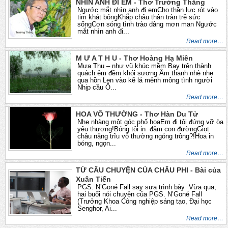
NHÌN ANH ĐI EM - Thơ Trường Thắng
Ngước mắt nhìn anh đi emCho thần lực rót vào
tim khát bỏngKhắp châu thân tràn trề sức
sốngCơn sóng tình trào dâng mơn man Ngước
mắt nhìn anh đi...
Read more…
M Ư A T H U - Thơ Hoàng Hạ Miên
Mưa Thu – như vũ khúc mềm Bay trên thành
quách êm đềm khói sương Âm thanh nhè nhẹ
qua hồn Len vào kẽ lá mênh mông tình người
Nhịp cầu Ô...
Read more…
HOA VÔ THƯỜNG - Thơ Hàn Du Tử
Nhẹ nhàng một góc phố hoaEm đi tôi đứng vỡ òa
yêu thương!Bóng tôi in đậm con đườngGiọt
châu nặng trĩu vô thường ngóng trông?!Hoa in
bóng, ngọn...
Read more…
TỪ CÂU CHUYỆN CỦA CHÂU PHI - Bài của
Xuân Tiến
PGS. N’Goné Fall say sưa trình bày Vừa qua,
hai buổi nói chuyện của PGS. N’Goné Fall
(Trưởng Khoa Công nghiệp sáng tạo, Đại học
Senghor, Ai...
Read more…