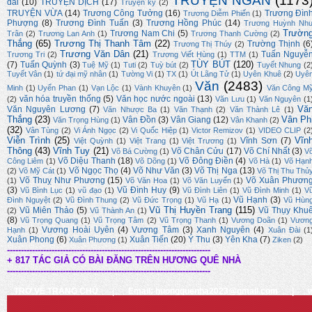
TRUYỆN NGẮN
(1173
dài
(10)
TRUYỆN DỊCH
(17)
Truyện ký
(2)
TRUYỆN VỪA
(14)
Trương Công Tưởng
(16)
Trương Đìn
Trương Diễm Phiến
(1)
Phượng
(8)
Trương Đình Tuấn
(3)
Trương Hồng Phúc
(14)
Trương Huỳnh Nh
Trườn
Trương Nam Chi
(5)
Trân
(2)
Trương Lan Anh
(1)
Trương Thanh Cường
(2)
Thắng
(65)
Trương Thị Thanh Tâm
(22)
Trường Thịnh
(6
Trương Thị Thúy
(2)
Trương Văn Dân
(21)
Tuấn Nguyễ
Trương Tri
(2)
Trương Viết Hùng
(1)
TTM
(1)
TÙY BÚT
(120)
(7)
Tuấn Quỳnh
(3)
Tuệ Mỹ
(1)
Tuti
(2)
Tuỳ bút
(2)
Tuyết Nhung
(2
Tuyết Vân
(1)
tứ đại mỹ nhân
(1)
Tường Vi
(1)
TX
(1)
Út Lãng Tử
(1)
Uyên Khuê
(2)
Uyê
Văn
(2483)
Minh
(1)
Uyển Phan
(1)
Vạn Lộc
(1)
Vành Khuyên
(1)
Văn Công M
văn hóa truyền thống
(5)
Văn học nước ngoài
(13)
(2)
Văn Lưu
(1)
Văn Nguyên
(1
Vă
Văn Nguyên Lương
(7)
Văn Nhược Ba
(1)
Văn Thạnh
(2)
Văn Thành Lê
(1)
Thắng
(23)
Vân Ph
Vân Đồn
(3)
Vân Giang
(12)
Văn Trọng Hùng
(1)
Vân Khanh
(2)
(32)
Vân Tùng
(2)
Vi Ánh Ngọc
(2)
Vi Quốc Hiệp
(1)
Victor Remizov
(1)
VIDEO CLIP
(2
Viễn Trình
(25)
Vĩn
Vĩnh Sơn
(7)
Việt Quỳnh
(1)
Việt Trang
(1)
Việt Trương
(1)
Thông
(43)
Vĩnh Tuy
(21)
Võ Chân Cửu
(17)
Võ Chí Nhất
(3)
Võ Bá Cường
(1)
V
Võ Diệu Thanh
(18)
Võ Đông Điền
(4)
Công Liêm
(1)
Võ Dõng
(1)
Võ Hà
(1)
Võ Hạn
Võ Ngọc Thọ
(4)
Võ Như Văn
(3)
Võ Thị Nga
(13)
(2)
Võ Mỹ Cát
(1)
Võ Thị Thu Thủ
Võ Thuỵ Như Phương
(15)
Võ Xuân Phươn
(1)
Võ Văn Hoa
(1)
Võ Văn Luyến
(1)
(3)
Vũ Đình Huy
(9)
Vũ Bình Lục
(1)
vũ đạo
(1)
Vũ Đình Liên
(1)
Vũ Đình Minh
(1)
V
Vũ Hạnh
(3)
Đình Nguyệt
(2)
Vũ Đình Thung
(2)
Vũ Đức Trọng
(1)
Vũ Hạ
(1)
Vũ Hùn
Vũ Thị Huyền Trang
(115)
Vũ Miên Thảo
(5)
Vũ Thụy Khu
(2)
Vũ Thành An
(1)
(8)
Vũ Trọng Quang
(1)
Vũ Trọng Tâm
(2)
Vũ Trọng Thanh
(1)
Vương Doãn
(1)
Vươn
Vương Hoài Uyên
(4)
Vương Tâm
(3)
Xanh Nguyên
(4)
Hạnh
(1)
Xuân Đài
(1
Xuân Phong
(6)
Xuân Tiến
(20)
Ý Thu
(3)
Yên Kha
(7)
Xuân Phương
(1)
Ziken
(2)
-------------------------------------------------------------------------
+ 817 TÁC GIẢ CÓ BÀI ĐĂNG TRÊN HƯƠNG QUÊ NHÀ
-------------------------------------------------------------------------
TRỞ VỀ TRANG CHỦ
|
Email: huongquenha2023@gmail.com
|