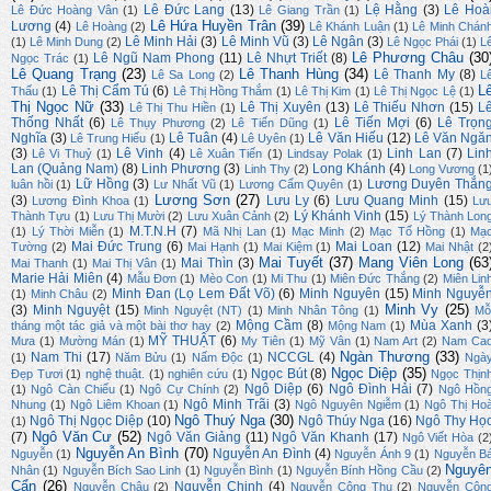
Lê Đức Lang
(13)
Lệ Hằng
(3)
Lê Hoà
Lê Đức Hoàng Vân
(1)
Lê Giang Trần
(1)
Lê Hứa Huyền Trân
(39)
Lương
(4)
Lê Hoàng
(2)
Lê Khánh Luận
(1)
Lê Minh Chán
Lê Minh Hải
(3)
Lê Minh Vũ
(3)
Lê Ngân
(3)
(1)
Lê Minh Dung
(2)
Lê Ngọc Phái
(1)
L
Lê Phương Châu
(30
Lê Ngũ Nam Phong
(11)
Lê Nhựt Triết
(8)
Ngọc Trác
(1)
Lê Quang Trạng
(23)
Lê Thanh Hùng
(34)
Lê Thanh My
(8)
Lê Sa Long
(2)
L
L
Lê Thị Cẩm Tú
(6)
Thấu
(1)
Lê Thị Hồng Thắm
(1)
Lê Thị Kim
(1)
Lê Thị Ngọc Lệ
(1)
Thị Ngọc Nữ
(33)
Lê Thị Xuyên
(13)
Lê Thiếu Nhơn
(15)
L
Lê Thị Thu Hiền
(1)
Thống Nhất
(6)
Lê Tiến Mợi
(6)
Lê Trọn
Lê Thụy Phương
(2)
Lê Tiến Dũng
(1)
Nghĩa
(3)
Lê Tuân
(4)
Lê Văn Hiếu
(12)
Lê Văn Ngă
Lê Trung Hiếu
(1)
Lê Uyên
(1)
(3)
Lê Vinh
(4)
Linh Lan
(7)
Lin
Lê Vi Thuỷ
(1)
Lê Xuân Tiến
(1)
Lindsay Polak
(1)
Lan (Quảng Nam)
(8)
Linh Phương
(3)
Long Khánh
(4)
Linh Thy
(2)
Long Vương
(1
Lữ Hồng
(3)
Lương Duyên Thắn
luân hồi
(1)
Lư Nhất Vũ
(1)
Lương Cẩm Quyên
(1)
Lương Sơn
(27)
(3)
Lưu Ly
(6)
Lưu Quang Minh
(15)
Lương Đình Khoa
(1)
Lư
Lý Khánh Vinh
(15)
Thành Tựu
(1)
Lưu Thị Mười
(2)
Lưu Xuân Cảnh
(2)
Lý Thành Lon
M.T.N.H
(7)
(1)
Lý Thời Miễn
(1)
Mã Nhị Lan
(1)
Mạc Minh
(2)
Mạc Tố Hồng
(1)
Mạ
Mai Đức Trung
(6)
Mai Loan
(12)
Tường
(2)
Mai Hạnh
(1)
Mai Kiệm
(1)
Mai Nhật
(2
Mai Tuyết
(37)
Mang Viên Long
(63
Mai Thìn
(3)
Mai Thanh
(1)
Mai Thị Vân
(1)
Marie Hải Miên
(4)
Mẫu Đơn
(1)
Mèo Con
(1)
Mi Thu
(1)
Miên Đức Thắng
(2)
Miên Lin
Minh Đan (Lọ Lem Đất Võ)
(6)
Minh Nguyên
(15)
Minh Nguyễ
(1)
Minh Châu
(2)
Minh Vy
(25)
(3)
Minh Nguyệt
(15)
Minh Nguyệt (NT)
(1)
Minh Nhân Tông
(1)
Mỗ
Mộng Cầm
(8)
Mùa Xanh
(3
tháng một tác giả và một bài thơ hay
(2)
Mộng Nam
(1)
MỸ THUẬT
(6)
Mưa
(1)
Mường Mán
(1)
My Tiên
(1)
Mỹ Vân
(1)
Nam Art
(2)
Nam Ca
Ngàn Thương
(33)
Nam Thi
(17)
NCCGL
(4)
(1)
Năm Bửu
(1)
Nấm Độc
(1)
Ngà
Ngọc Diệp
(35)
Ngọc Bút
(8)
Đẹp Tươi
(1)
nghệ thuật.
(1)
nghiên cứu
(1)
Ngọc Thịn
Ngô Diệp
(6)
Ngô Đình Hải
(7)
(1)
Ngô Càn Chiểu
(1)
Ngô Cự Chính
(2)
Ngô Hồn
Ngô Minh Trãi
(3)
Nhung
(1)
Ngô Liêm Khoan
(1)
Ngô Nguyên Ngiễm
(1)
Ngô Thị Ho
Ngô Thuý Nga
(30)
Ngô Thị Ngọc Diệp
(10)
Ngô Thúy Nga
(16)
Ngô Thy Họ
(1)
Ngô Văn Cư
(52)
(7)
Ngô Văn Giảng
(11)
Ngô Văn Khanh
(17)
Ngô Viết Hòa
(2
Nguyễn An Bình
(70)
Nguyễn An Đình
(4)
Nguyễn
(1)
Nguyễn Ánh 9
(1)
Nguyễn B
Nguyê
Nhân
(1)
Nguyễn Bích Sao Linh
(1)
Nguyễn Bình
(1)
Nguyễn Bính Hồng Cầu
(2)
Cẩn
(26)
Nguyễn Chinh
(4)
Nguyễn Châu
(2)
Nguyễn Công Thụ
(2)
Nguyễn Côn