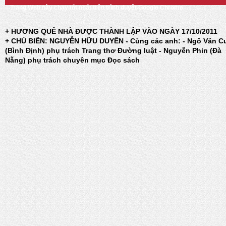
Trang Web này chạy tốt nhất trên trình duyệt Google Chrome
+ HƯƠNG QUÊ NHÀ ĐƯỢC THÀNH LẬP VÀO NGÀY 17/10/2011
+ CHỦ BIÊN: NGUYỄN HỮU DUYÊN - Cùng các anh: - Ngô Văn C
(Bình Định) phụ trách Trang thơ Đường luật - Nguyễn Phin (Đà
Nẵng) phụ trách chuyên mục Đọc sách