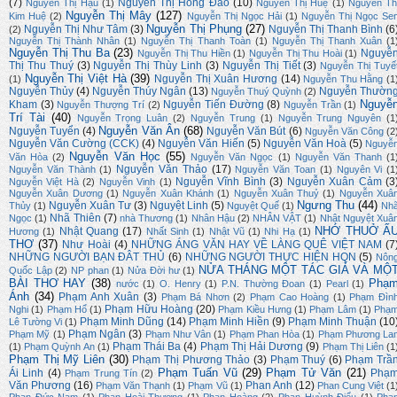
(7)
Nguyễn Thị Hồng Đào
(10)
Nguyễn Thị Hậu
(1)
Nguyễn Thị Huệ
(1)
Nguyễn Th
Nguyễn Thị Mây
(127)
Kim Huệ
(2)
Nguyễn Thị Ngọc Hải
(1)
Nguyễn Thị Ngọc Se
Nguyễn Thị Phụng
(27)
Nguyễn Thị Như Tâm
(3)
Nguyễn Thị Thanh Bình
(6
(2)
Nguyễn Thị Thành Nhân
(1)
Nguyễn Thị Thanh Toàn
(1)
Nguyễn Thị Thanh Xuân
(1
Nguyễn Thị Thu Ba
(23)
Nguyễ
Nguyễn Thị Thu Hiền
(1)
Nguyễn Thị Thu Hoài
(1)
Thị Thu Thuý
(3)
Nguyễn Thị Thùy Linh
(3)
Nguyễn Thị Tiết
(3)
Nguyễn Thị Tuyế
Nguyễn Thị Việt Hà
(39)
Nguyễn Thị Xuân Hương
(14)
(1)
Nguyễn Thu Hằng
(1
Nguyễn Thủy
(4)
Nguyễn Thúy Ngân
(13)
Nguyễn Thườn
Nguyễn Thuý Quỳnh
(2)
Nguyễ
Kham
(3)
Nguyễn Tiến Đường
(8)
Nguyễn Thượng Trí
(2)
Nguyễn Trần
(1)
Trí Tài
(40)
Nguyễn Trọng Luân
(2)
Nguyễn Trung
(1)
Nguyễn Trung Nguyên
(1
Nguyễn Văn Ân
(68)
Nguyễn Tuyển
(4)
Nguyễn Văn Bút
(6)
Nguyễn Văn Công
(2
Nguyễn Văn Cường (CCK)
(4)
Nguyễn Văn Hiến
(5)
Nguyễn Văn Hoà
(5)
Nguyễ
Nguyễn Văn Học
(55)
Văn Hòa
(2)
Nguyễn Văn Ngọc
(1)
Nguyễn Văn Thanh
(1
Nguyễn Văn Thảo
(17)
Nguyễn Văn Thành
(1)
Nguyễn Văn Toan
(1)
Nguyên Vi
(1
Nguyễn Vĩnh Bình
(3)
Nguyễn Xuân Cảm
(3
Nguyễn Việt Hà
(2)
Nguyễn Vinh
(1)
Nguyễn Xuân Dương
(1)
Nguyễn Xuân Khánh
(1)
Nguyễn Xuân Thuỷ
(1)
Nguyễn Xuâ
Ngưng Thu
(44)
Nguyễn Xuân Tư
(3)
Nguyệt Linh
(5)
Thủy
(1)
Nguyệt Quế
(1)
Nh
Nhã Thiên
(7)
Ngọc
(1)
nhà Thương
(1)
Nhân Hậu
(2)
NHÂN VẬT
(1)
Nhật Nguyệt Xuâ
NHỚ THUỞ Ấ
Nhật Quang
(17)
Hương
(1)
Nhất Sinh
(1)
Nhật Vũ
(1)
Nhi Hạ
(1)
THƠ
(37)
Như Hoài
(4)
NHỮNG ÁNG VĂN HAY VỀ LÀNG QUÊ VIỆT NAM
(7
NHỮNG NGƯỜI BẠN ĐÂT THỦ
(6)
NHỮNG NGƯỜI THỰC HIỆN HQN
(5)
Nôn
NỬA THÁNG MỘT TÁC GIẢ VÀ MỘ
Quốc Lập
(2)
NP phan
(1)
Nửa Đời hư
(1)
BÀI THƠ HAY
(38)
Phạ
nước
(1)
O. Henry
(1)
P.N. Thường Đoan
(1)
Pearl
(1)
Ánh
(34)
Phạm Anh Xuân
(3)
Phạm Bá Nhơn
(2)
Phạm Cao Hoàng
(1)
Phạm Đìn
Phạm Hữu Hoàng
(20)
Nghi
(1)
Phạm Hổ
(1)
Phạm Kiều Hưng
(1)
Phạm Lâm
(1)
Phạ
Phạm Minh Dũng
(14)
Phạm Minh Hiền
(9)
Phạm Minh Thuận
(10
Lê Tường Vi
(1)
Phạm Ngân
(3)
Phạm Mỹ
(1)
Phạm Như Vân
(1)
Phạm Phan Hòa
(1)
Phạm Phương La
Phạm Thái Ba
(4)
Phạm Thị Hải Dương
(9)
(1)
Phạm Quỳnh An
(1)
Phạm Thị Liên
(1
Phạm Thị Mỹ Liên
(30)
Phạm Thị Phương Thảo
(3)
Phạm Thuý
(6)
Phạm Trầ
Phạm Tuấn Vũ
(29)
Phạm Tử Văn
(21)
Ái Linh
(4)
Phạ
Phạm Trung Tín
(2)
Văn Phương
(16)
Phan Anh
(12)
Phạm Văn Thạnh
(1)
Phạm Vũ
(1)
Phan Cung Việt
(1