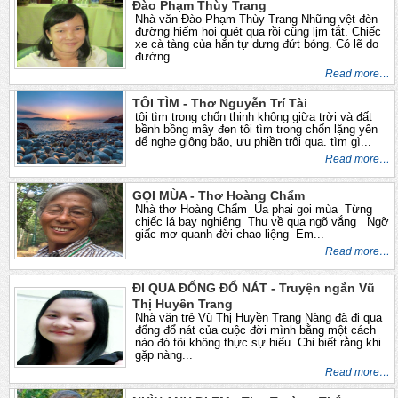
Đào Phạm Thùy Trang
Nhà văn Đào Phạm Thùy Trang Những vệt đèn
đường hiếm hoi quét qua rồi cũng lịm tắt. Chiếc
xe cà tàng của hắn tự dưng đứt bóng. Có lẽ do
đường...
Read more…
TÔI TÌM - Thơ Nguyễn Trí Tài
tôi tìm trong chốn thinh không giữa trời và đất
bềnh bồng mây đen tôi tìm trong chốn lặng yên
để nghe giông bão, ưu phiền trôi qua. tìm gì...
Read more…
GỌI MÙA - Thơ Hoàng Chẩm
Nhà thơ Hoàng Chẩm Úa phai gọi mùa Từng
chiếc lá bay nghiêng Thu về qua ngõ vắng Ngỡ
giấc mơ quanh đời chao liệng Em...
Read more…
ĐI QUA ĐỐNG ĐỔ NÁT - Truyện ngắn Vũ
Thị Huyền Trang
Nhà văn trẻ Vũ Thị Huyền Trang Nàng đã đi qua
đống đổ nát của cuộc đời mình bằng một cách
nào đó tôi không thực sự hiểu. Chỉ biết rằng khi
gặp nàng...
Read more…