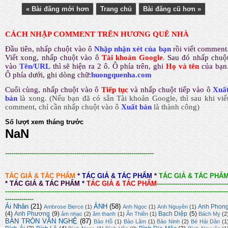
« Bài đăng mới hơn
Trang chủ
Bài đăng cũ hơn »
CÁCH NHẬP COMMENT TRÊN HƯƠNG QUÊ NHÀ
Đầu tiên, nhấp chuột vào ô
Nhập nhận xét của bạn
rồi viết comment
Viết xong, nhấp chuột vào ô
Tài khoản Google
.
Sau đó nhấp chuộ
vào
Tên/URL
thì sẽ hiện ra 2 ô. Ô phía trên, ghi
Họ và tên
của bạn
Ô phía dưới, ghi dòng chữ:
huongquenha.com
Cuối cùng, nhấp chuột vào ô
Tiếp tục
và nhấp chuột tiếp vào ô
Xuấ
bản
là xong.
(Nếu bạn đã có sẵn Tài khoản Google, thì sau khi viế
comment, chỉ cần nhấp chuột vào ô
Xuất bản
là thành công
)
Số lượt xem tháng trước
NaN
-------------------------------------------------------------------------
TÁC GIẢ & TÁC PHẨM
*
TÁC GIẢ & TÁC PHẨM
*
TÁC GIẢ & TÁC PHẨ
*
TÁC GIẢ & TÁC PHẨM
*
TÁC GIẢ & TÁC PHẨM
-----------------------------------
-------------------------------------------------------------------------------------------------------------
--------------
Ái Nhân
(21)
ẢNH
(58)
Anh Phon
Ambrose Bierce
(1)
Anh Ngọc
(1)
Anh Nguyên
(1)
(4)
Anh Phương
(9)
Bạch Diệp
(5)
âm nhạc
(2)
âm thanh
(1)
Ân Thiên
(1)
Bách Mỵ
(2
BÀN TRÒN VĂN NGHỆ
(87)
Bảo Hồ
(1)
Bảo Lâm
(1)
Bảo Ninh
(2)
Bé Hải Dân
(1