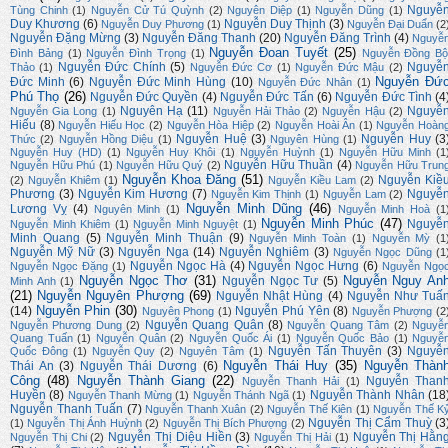
Nguyễ
Tùng Chinh
(1)
Nguyễn Cử Tú Quỳnh
(2)
Nguyên Diệp
(1)
Nguyễn Dũng
(1)
Duy Khương
(6)
Nguyễn Duy Thịnh
(3)
Nguyễn Duy Phương
(1)
Nguyễn Đại Duẩn
(2
Nguyễn Đặng Mừng
(3)
Nguyễn Đăng Thanh
(20)
Nguyễn Đăng Trình
(4)
Nguyễ
Nguyễn Đoan Tuyết
(25)
Đình Bảng
(1)
Nguyễn Đình Trọng
(1)
Nguyễn Đồng Bộ
Nguyễn Đức Chính
(5)
Nguyễ
Thảo
(1)
Nguyễn Đức Cơ
(1)
Nguyễn Đức Mậu
(2)
Nguyễn Đứ
Đức Minh
(6)
Nguyễn Đức Minh Hùng
(10)
Nguyễn Đức Nhân
(1)
Phú Thọ
(26)
Nguyễn Đức Quyền
(4)
Nguyễn Đức Tấn
(6)
Nguyễn Đức Tình
(4
Nguyên Hạ
(11)
Nguyễ
Nguyễn Gia Long
(1)
Nguyễn Hải Thảo
(2)
Nguyễn Hậu
(2)
Hiếu
(8)
Nguyễn Hiếu Học
(2)
Nguyễn Hòa Hiệp
(2)
Nguyễn Hoài Ân
(1)
Nguyễn Hoàn
Nguyễn Huệ
(3)
Nguyễn Huy
(3
Thức
(2)
Nguyễn Hồng Diệu
(1)
Nguyên Hùng
(1)
Nguyễn Huy (HD)
(1)
Nguyễn Huy Khôi
(1)
Nguyễn Huỳnh
(1)
Nguyễn Hữu Minh
(1
Nguyễn Hữu Thuần
(4)
Nguyễn Hữu Phú
(1)
Nguyễn Hữu Quý
(2)
Nguyễn Hữu Trun
Nguyễn Khoa Đăng
(51)
Nguyễn Kiề
(2)
Nguyễn Khiêm
(1)
Nguyễn Kiều Lam
(2)
Phương
(3)
Nguyễn Kim Hương
(7)
Nguyễ
Nguyễn Kim Thịnh
(1)
Nguyễn Lam
(2)
Nguyễn Minh Dũng
(46)
Lương Vỵ
(4)
Nguyên Minh
(1)
Nguyễn Minh Hoà
(1
Nguyễn Minh Phúc
(47)
Nguyễ
Nguyễn Minh Khiêm
(1)
Nguyễn Minh Nguyệt
(1)
Minh Quang
(5)
Nguyễn Minh Thuận
(9)
Nguyễn Minh Toàn
(1)
Nguyễn Mỳ
(1
Nguyễn Mỹ Nữ
(3)
Nguyễn Nga
(14)
Nguyễn Nghiêm
(3)
Nguyễn Ngọc Dũng
(1
Nguyễn Ngọc Hà
(4)
Nguyễn Ngọc Hưng
(6)
Nguyễn Ngọc Đặng
(1)
Nguyễn Ngọ
Nguyễn Ngọc Thơ
(31)
Nguyễn Nguy An
Nguyễn Ngọc Tư
(5)
Minh Anh
(1)
(21)
Nguyễn Nguyên Phượng
(69)
Nguyễn Nhật Hùng
(4)
Nguyễn Như Tuấ
Nguyễn Phin
(30)
(14)
Nguyễn Phú Yên
(8)
Nguyên Phong
(1)
Nguyễn Phượng
(2
Nguyễn Quang Quân
(8)
Nguyễn Phương Dung
(2)
Nguyễn Quang Tâm
(2)
Nguyễ
Quang Tuấn
(1)
Nguyễn Quân
(2)
Nguyễn Quốc Ái
(1)
Nguyễn Quốc Bảo
(1)
Nguyễ
Nguyễn Tấn Thuyên
(3)
Nguyễ
Quốc Đông
(1)
Nguyễn Quy
(2)
Nguyên Tâm
(1)
Nguyễn Thái Huy
(35)
Nguyễn Thàn
Thái An
(3)
Nguyễn Thái Dương
(6)
Công
(48)
Nguyễn Thành Giang
(22)
Nguyễn Than
Nguyễn Thanh Hải
(1)
Huyền
(8)
Nguyễn Thành Nhân
(18
Nguyễn Thanh Mừng
(1)
Nguyễn Thánh Ngã
(1)
Nguyễn Thanh Tuấn
(7)
Nguyễn Thanh Xuân
(2)
Nguyễn Thế Kiên
(1)
Nguyễn Thế K
Nguyễn Thị Cẩm Thuỳ
(3
(1)
Nguyễn Thị Ánh Huỳnh
(2)
Nguyễn Thị Bích Phượng
(2)
Nguyễn Thị Diệu Hiền
(3)
Nguyễn Thị Hằn
Nguyễn Thị Chi
(2)
Nguyễn Thị Hải
(1)