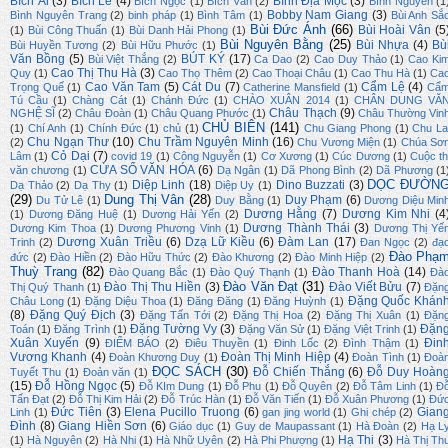
Bích Ái
(3)
Bích Lê
(4)
Bình Địa Mộc
(3)
Bích Ngọc
(1)
Bích Vân
(2)
Bình Nguyên
(1
Bobby Nam Giang
(3)
Bình Nguyên Trang
(2)
binh pháp
(1)
Bình Tâm
(1)
Bùi Anh Sắ
Bùi Đức Ánh
(66)
Bùi Hoài Vân
(5
(1)
Bùi Công Thuấn
(1)
Bùi Danh Hải Phong
(1)
Bùi Nguyên Bằng
(25)
Bùi Nhựa
(4)
Bù
Bùi Huyền Tương
(2)
Bùi Hữu Phước
(1)
Văn Bồng
(5)
BÚT KÝ
(17)
Bùi Việt Thắng
(2)
Ca Dao
(2)
Cao Duy Thảo
(1)
Cao Ki
Cao Thị Thu Hà
(3)
Quy
(1)
Cao Thọ Thêm
(2)
Cao Thoại Châu
(1)
Cao Thu Hà
(1)
Ca
Cao Văn Tam
(5)
Cát Du
(7)
Cẩm Lệ
(4)
Trọng Quế
(1)
Catherine Mansfield
(1)
Cẩ
Tú Cầu
(1)
Chàng Cát
(1)
Chánh Đức
(1)
CHÀO XUÂN 2014
(1)
CHÂN DUNG VĂ
Châu Thạch
(9)
NGHỆ SĨ
(2)
Châu Đoàn
(1)
Châu Quang Phước
(1)
Châu Thường Vin
CHỦ BIÊN
(141)
(1)
Chí Anh
(1)
Chính Đức
(1)
chủ
(1)
Chu Giang Phong
(1)
Chu La
Chu Ngạn Thư
(10)
Chu Trầm Nguyên Minh
(16)
(2)
Chu Vương Miện
(1)
Chúa Sơ
Cỏ Dại
(7)
Lâm
(1)
covid 19
(1)
Công Nguyễn
(1)
Cơ Xương
(1)
Cúc Dương
(1)
Cuộc th
CỬA SỔ VĂN HÓA
(6)
văn chương
(1)
Dạ Ngân
(1)
Dã Phong Bình
(2)
Dã Phương
(1
DỌC ĐƯỜN
Diệp Linh
(18)
Dino Buzzati
(3)
Dạ Thảo
(2)
Dạ Thy
(1)
Diệp Uy
(1)
(29)
Dung Thị Vân
(28)
Duy Phạm
(6)
Du Tử Lê
(1)
Duy Bằng
(1)
Dương Diệu Min
Dương Hằng
(7)
Dương Kim Nhi
(4
(1)
Dương Đăng Huệ
(1)
Dương Hải Yến
(2)
Dương Thành Thái
(3)
Dương Kim Thoa
(1)
Dương Phương Vinh
(1)
Dương Thị Yế
Dương Xuân Triều
(6)
Dzạ Lữ Kiều
(6)
Đàm Lan
(17)
Trinh
(2)
Đan Ngọc
(2)
đạ
Đào Phạ
đức
(2)
Đào Hiền
(2)
Đào Hữu Thức
(2)
Đào Khương
(2)
Đào Minh Hiệp
(2)
Thuỳ Trang
(82)
Đào Thanh Hoà
(14)
Đào Quang Bắc
(1)
Đào Quý Thạnh
(1)
Đà
Đào Văn Đạt
(31)
Đào Thị Thu Hiền
(3)
Đào Viết Bửu
(7)
Thị Quý Thanh
(1)
Đặn
Đặng Quốc Khán
Châu Long
(1)
Đặng Diệu Thoa
(1)
Đăng Đăng
(1)
Đăng Huỳnh
(1)
(8)
Đặng Quý Địch
(3)
Đặng Tấn Tới
(2)
Đặng Thị Hoa
(2)
Đặng Thị Xuân
(1)
Đặn
Đặng Tường Vy
(3)
Đặn
Toán
(1)
Đăng Trình
(1)
Đặng Văn Sử
(1)
Đặng Việt Trinh
(1)
Xuân Xuyến
(9)
Đin
ĐIỂM BÁO
(2)
Điêu Thuyền
(1)
Đinh Lốc
(2)
Đình Thậm
(1)
Vương Khanh
(4)
Đoàn Thị Minh Hiệp
(4)
Đoàn Khương Duy
(1)
Đoàn Tình
(1)
Đoà
ĐỌC SÁCH
(30)
Đỗ Chiến Thắng
(6)
Đỗ Duy Hoàn
Tuyết Thu
(1)
Đoản văn
(1)
(15)
Đỗ Hồng Ngọc
(5)
Đỗ KIm Dung
(1)
Đỗ Phu
(1)
Đỗ Quyên
(2)
Đỗ Tâm Linh
(1)
Đ
Tấn Đạt
(2)
Đỗ Thị Kim Hải
(2)
Đỗ Trúc Hàn
(1)
Đỗ Văn Tiến
(1)
Đỗ Xuân Phương
(1)
Đứ
Đức Tiên
(3)
Elena Pucillo Truong
(6)
Gian
Linh
(1)
gan jing world
(1)
Ghi chép
(2)
Đình
(8)
Giang Hiền Sơn
(6)
Giáo dục
(1)
Guy de Maupassant
(1)
Hà Đoàn
(2)
Hạ L
Hạ Thi
(3)
(1)
Hà Nguyên
(2)
Hà Nhi
(1)
Hà Nhữ Uyên
(2)
Hà Phi Phượng
(1)
Hà Thị Th