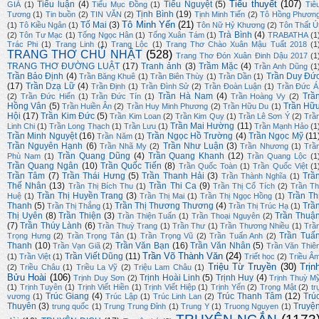
Tiểu thuyết
(107)
Tiểu luận
(4)
Tiểu Nguyệt
(5)
GIẢ
(1)
Tiểu Mục Đồng
(1)
Tiê
Tịnh Bình
(19)
Tương
(1)
Tin buồn
(2)
TIN VĂN
(2)
Tịnh Minh Tiến
(2)
Tô Hồng Phươn
Tô Minh Yến
(21)
Tố Mai
(3)
(1)
Tô Kiều Ngân
(1)
Tôn Nữ Hỷ Khương
(2)
Tôn Thất Ú
Trà Bình
(4)
(2)
Tôn Tư Mạc
(1)
Tống Ngọc Hân
(1)
Tống Xuân Tám
(1)
TRABATHA
(1
Trác Phi
(1)
Trang Linh
(1)
Trang Lộc
(1)
Trang Thơ Chào Xuân Mậu Tuất 2018
(1
TRANG THƠ CHỦ NHẬT
(528)
Trang Thơ Đón Xuân Đinh Dậu 2017
(1
TRANG THƠ ĐƯỜNG LUẬT
(17)
Tranh ảnh
(3)
Trầm Mặc
(4)
Trần Anh Dũng
(1
Trần Bảo Định
(4)
Trần Duy Đứ
Trần Băng Khuê
(1)
Trần Biên Thùy
(1)
Trần Dần
(1)
(17)
Trần Dzạ Lữ
(4)
Trần Định
(1)
Trần Đình Sử
(2)
Trần Đoàn Luận
(1)
Trần Đức Á
Trần Hà Nam
(4)
Trầ
(2)
Trần Đức Hiển
(1)
Trần Đức Tín
(1)
Trần Hoàng Vy
(2)
Hồng Vân
(5)
Trần Hữ
Trần Huiền Ân
(2)
Trần Huy Minh Phương
(2)
Trần Hữu Du
(1)
Hội
(17)
Trần Kim Đức
(5)
Trần Kim Loan
(2)
Trần Kim Quy
(1)
Trần Lê Sơn Ý
(2)
Trầ
Trần Mai Hường
(11)
Linh Chi
(1)
Trần Long Thạch
(1)
Trần Lưu
(1)
Trần Mạnh Hảo
(1
Trần Minh Nguyệt
(16)
Trần Ngọc Hồ Trường
(4)
Trần Ngọc Mỹ
(11
Trần Năm
(1)
Trần Nguyên Hạnh
(6)
Trần Như Luận
(3)
Trần Nhã My
(2)
Trần Nhương
(1)
Trầ
Trần Quang Dũng
(4)
Trần Quang Khanh
(12)
Phù Nam
(1)
Trần Quang Lộc
(1
Trần Quang Ngân
(10)
Trần Quốc Tiến
(8)
Trần Quốc Toàn
(1)
Trần Quốc Việt
(1
Trần Tâm
(7)
Trần Thái Hưng
(5)
Trần Thanh Hải
(3)
Trầ
Trần Thành Nghĩa
(1)
Thế Nhân
(13)
Trần Thi Ca
(9)
Trần Thị Bích Thu
(1)
Trần Thị Cổ Tích
(2)
Trần Th
Trần Thị Huyền Trang
(3)
Trần Th
Huệ
(1)
Trần Thị Mai
(1)
Trần Thị Ngọc Hồng
(1)
Thanh
(5)
Trần Thị Thương Thương
(4)
Trầ
Trần Thị Thắng
(1)
Trần Thị Trúc Hạ
(1)
Thị Uyên
(8)
Trần Thiện
(3)
Trần Thuậ
Trần Thiện Tuấn
(1)
Trần Thoại Nguyên
(2)
(7)
Trần Thúy Lành
(6)
Trần Thuỳ Trang
(1)
Trần Thư
(1)
Trần Thương Nhiều
(1)
Trầ
Trần Tuấ
Trọng Hưng
(2)
Trần Trọng Tân
(1)
Trần Trọng Vũ
(2)
Trần Tuấn Anh
(2)
Thanh
(10)
Trần Văn Bạn
(16)
Trần Văn Nhân
(5)
Trần Vạn Giã
(2)
Trần Văn Thiê
Trần Võ Thành Văn
(24)
Trần Viết Dũng
(11)
(1)
Trần Việt
(1)
Triết học
(2)
Triều Â
Triệu Từ Truyền
(30)
Trịn
(2)
Triều Châu
(1)
Triều La Vỹ
(2)
Triệu Lam Châu
(1)
Bửu Hoài
(106)
Trịnh Hoài Linh
(5)
Trịnh Huy
(4)
Trịnh Duy Sơn
(2)
Trịnh Thuỳ M
(1)
Trịnh Tuyên
(1)
Trịnh Viết Hiền
(1)
Trịnh Viết Hiệp
(1)
Trịnh Yến
(2)
Trọng Mật
(2)
tr
Trúc Giang
(4)
Trúc Thanh Tâm
(12)
Trú
vương
(1)
Trúc Lập
(1)
Trúc Linh Lan
(2)
Thuyên
(3)
Truyệ
trung quốc
(1)
Trung Trung Đỉnh
(1)
Trung Y
(1)
Truong Nguyen
(1)