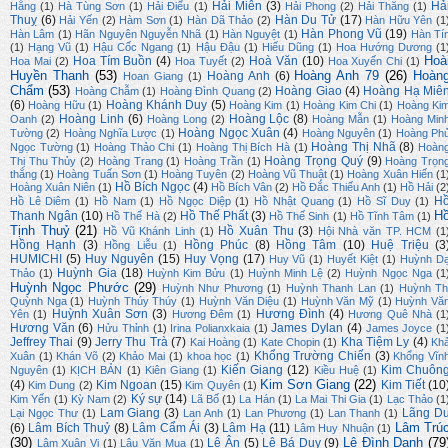
Hải Miên
(3)
Hả
Hằng
(1)
Hà Tùng Sơn
(1)
Hải Điểu
(1)
Hải Phong
(2)
Hải Thăng
(1)
Thuỵ
(6)
Hàn Du Tử
(17)
Hải Yến
(2)
Hàm Sơn
(1)
Hàn Dã Thảo
(2)
Hàn Hữu Yên
(1
Hàn Phong Vũ
(19)
Hàn Lâm
(1)
Hãn Nguyên Nguyễn Nhã
(1)
Hàn Nguyệt
(1)
Hàn Tí
(1)
Hạng Vũ
(1)
Hậu Cốc Ngang
(1)
Hậu Đậu
(1)
Hiếu Dũng
(1)
Hoa Hướng Dương
(1
Hoà
Hoa Tím Buồn
(4)
Hoà Văn
(10)
Hoa Mai
(2)
Hoa Tuyết
(2)
Hoa Xuyến Chi
(1)
Huyền Thanh
(53)
Hoàng Anh 79
(26)
Hoàn
Hoàng Anh
(6)
Hoan Giang
(1)
Chẩm
(53)
Hoàng Giao
(4)
Hoàng Hạ Miê
Hoàng Chẫm
(1)
Hoàng Đình Quang
(2)
(6)
Hoàng Khánh Duy
(5)
Hoàng Hữu
(1)
Hoàng Kim
(1)
Hoàng Kim Chi
(1)
Hoàng Ki
Hoàng Linh
(6)
Hoàng Lộc
(8)
Oanh
(2)
Hoàng Long
(2)
Hoàng Mẫn
(1)
Hoàng Min
Hoàng Ngọc Xuân
(4)
Tường
(2)
Hoàng Nghĩa Lược
(1)
Hoàng Nguyên
(1)
Hoàng Ph
Hoàng Thị Nhã
(8)
Ngọc Tường
(1)
Hoàng Thảo Chi
(1)
Hoàng Thị Bích Hà
(1)
Hoàn
Hoàng Trọng Quý
(9)
Thị Thu Thủy
(2)
Hoàng Trang
(1)
Hoàng Trần
(1)
Hoàng Trọn
thắng
(1)
Hoàng Tuấn Sơn
(1)
Hoàng Tuyên
(2)
Hoàng Vũ Thuật
(1)
Hoàng Xuân Hiến
(1
Hồ Bích Ngọc
(4)
Hoàng Xuân Niên
(1)
Hồ Bích Vân
(2)
Hồ Đắc Thiếu Anh
(1)
Hồ Hải
(2
H
Hồ Lê Diêm
(1)
Hồ Nam
(1)
Hồ Ngọc Diệp
(1)
Hồ Nhật Quang
(1)
Hồ Sĩ Duy
(1)
H
Thanh Ngân
(10)
Hồ Thế Phất
(3)
Hồ Thế Hà
(2)
Hồ Thế Sinh
(1)
Hồ Tĩnh Tâm
(1)
Tịnh Thuỷ
(21)
Hồ Xuân Thu
(3)
Hồ Vũ Khánh Linh
(1)
Hội Nhà văn TP. HCM
(1
Hồng Hạnh
(3)
Hồng Phúc
(8)
Hồng Tâm
(10)
Huệ Triệu
(3
Hồng Liễu
(1)
HUMICHI
(5)
Huy Nguyên
(15)
Huy Vọng
(17)
Huy Vũ
(1)
Huyết Kiệt
(1)
Huỳnh D
Huỳnh Gia
(18)
Thảo
(1)
Huỳnh Kim Bửu
(1)
Huỳnh Minh Lệ
(2)
Huỳnh Ngọc Nga
(1
Huỳnh Ngọc Phước
(29)
Huỳnh Như Phương
(1)
Huỳnh Thanh Lan
(1)
Huỳnh Th
Quỳnh Nga
(1)
Huỳnh Thúy Thúy
(1)
Huỳnh Văn Diệu
(1)
Huỳnh Văn Mỹ
(1)
Huỳnh Vă
Huỳnh Xuân Sơn
(3)
Hương Đình
(4)
Yên
(1)
Hương Đêm
(1)
Hương Quê Nhà
(1
Hương Văn
(6)
James Dylan
(4)
Hửu Thỉnh
(1)
Irina Polianxkaia
(1)
James Joyce
(1
Jeffrey Thai
(9)
Jerry Thu Trà
(7)
Kha Tiệm Ly
(4)
Kai Hoàng
(1)
Kate Chopin
(1)
Kh
Khổng Trường Chiến
(3)
Xuân
(1)
Khán Võ
(2)
Khảo Mai
(1)
khoa học
(1)
Khổng Vĩn
Kiến Giang
(12)
Kim Chuôn
Nguyên
(1)
KỊCH BẢN
(1)
Kiên Giang
(1)
Kiều Huệ
(1)
Kim Sơn Giang
(22)
(4)
Kim Ngoan
(15)
Kim Tiết
(10
Kim Dung
(2)
Kim Quyên
(1)
Ký sự
(14)
Kim Yến
(1)
Kỳ Nam
(2)
Lã Bố
(1)
La Hán
(1)
La Mai Thi Gia
(1)
Lạc Thảo
(1
Lam Giang
(3)
Lãng D
Lại Ngọc Thư
(1)
Lan Anh
(1)
Lan Phương
(1)
Lan Thanh
(1)
Lâm Trú
(6)
Lâm Bích Thuỷ
(8)
Lâm Cẩm Ái
(3)
Lâm Hạ
(11)
Lâm Huy Nhuận
(1)
(30)
Lê Đình Danh
(79
Lê Ân
(5)
Lê Bá Duy
(9)
Lâm Xuân Vi
(1)
Lâu Văn Mua
(1)