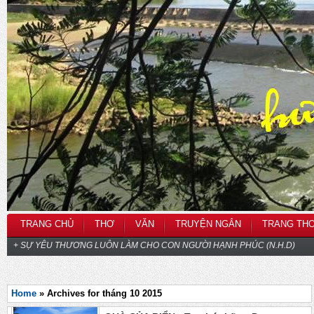
TRANG CHỦ
THƠ
VĂN
TRUYỆN NGẮN
TRANG TH
+ SỰ YÊU THƯƠNG LUÔN LÀM CHO CON NGƯỜI HẠNH PHÚC (N.H.D)
Home
» Archives for tháng 10 2015