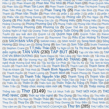
Phan Đức Nam
(1)
Phan Hoài Thương
(1)
Phan Hoàng
(2)
Phan Huỳnh Điểu
(1)
Pha
Phan Mai Thư Nhã
(6)
Phan Nam
(20)
Hữu Lý
(1)
Phan Khanh
(2)
Phan Quỳnh Nh
Phan Tấn Lược
(6)
(1)
Phan Sửu
(1)
Phan Thanh Cương
(2)
Phan Thị Huỳnh Trang
(2
Phan Trang Hy
(25)
Phan Tiên Phát
(1)
Phan Tình
(1)
Phan Văn Bình
(1)
Phan Vă
Phan Văn Thuần
(3)
Thạnh
(1)
Phan Vĩnh
(1)
phần 1
(1)
phần 2
(1)
phần 3
(1)
phần 
Phỏng vấn
(7)
Ph
(1)
Phiêu Vân
(1)
Phong Dương
(2)
Phong Điệp
(1)
Phú Ngọc
(1)
Quang
(3)
Phú Xuân
(8)
Phùng Hiếu
(10)
Phùng Gia Lộc
(1)
Phùng Hiệu
(1)
Phùn
Phùng Phương Quý
(7)
Hoàng Chương
(1)
Phụng Thiên
(1)
Phùng Văn Khai
(1)
Phướ
Phương Phương
(10)
Phương Uy
(5)
Vũ
(1)
Quan Thế Âm
(1)
Quảng Ngọc
(1
Quang Tuấn Dũng
(9)
Quảng Ngôn Lê Ngữ
(1)
Quang Thám
(1)
Quốc Hùng
(2)
Quố
Quỳnh Nga
(16)
Tuyên
(1)
quy luật dịch
(1)
Quỳnh Lệ
(1)
Quỳnh Trâm
(1)
Raso
Rêu (Cao Hoàng Từ Đoan
Helmandollar
(1)
Raymond Carver
(1)
Raymond Thư
(1)
SÁCH BẠN VĂN
(71)
(13)
Song Ninh
(11)
Sôn
SARAH HALL
(1)
SINH NHẬT
(1)
Hương
(11)
Sông Song
(8)
Sơn Trần
(15)
Sông Lam
(1)
Sơn Tịnh
(2)
Sruthi Thekkia
T.T.Hiếu Thảo
(22)
Tạ Thị Hoa
(14)
Tam quố
(1)
Stephen Crane
(1)
Tạ Nghi Lễ
(1)
TẢN VĂN
(230)
TẠP BÚT
(624)
diễn nghĩa
(4)
TẠ
Tạp chí Văn Mới
(1)
CHÍ VN BÌNH DƯƠNG
(11)
Tashi Dawa
(1)
Tâm Lãng
(1)
Tâm Nhiên
(2)
Tấn Hòa
(1
TẬP SAN ÁO TRẮNG
(39)
Tần Khánh
(4)
Tân Vương Huy
(1)
Tập san Văn họ
nghệ thuật Hương Quê Nhà
(1)
Tây bá hầu Cơ Phát
(1)
Tây Du Ký
(1)
Tây Sơn bi hùn
Thạch Đà
(7)
Thạch Sene
(5
truyện
(2)
Thạch Anh
(2)
Thạch Cầu
(1)
Thạch Lam
(1)
Thanh Bình Nguyên
(27)
Thái An Khánh
(2)
Thái Hoà
(1)
Thành Dũng
(1)
Thanh Hả
Thanh Minh
(4)
(1)
Thanh Huyền
(2)
Thanh Lương
(2)
Thanh Phong
(1)
Thanh Sơn
(1
Thanh Trắc Nguyễn Văn
(42)
Thanh Thảo
(3)
Thanh Tùng
(7)
Thành Văn
(3
Thạnh Văn
(1)
Thanh Xuân
(2)
Thảo Nguyễn
(1)
Thâm Tâm
(1)
Thần Y
(1)
Thi Ngọc La
Thiên Di
(5)
Thiên Thần Áo Trắng
(7)
Thiên Tôn
(10
(1)
Thiên Ân
(1)
Thiên Sơn
(1)
Thiệp chúc mừng năm mới
(4)
Thiệp chúc Tết
(3)
Thiệp mừng
(3
Thiên Trần
(1)
Thơ
(3149)
TH
THƠ MỜI HOẠ
(7)
Thông báo
(1)
Thơ Lê Nhựt Triết
(1)
PHỔ NHẠC
(106)
Thời sự Văn nghệ
(6)
Thu Dung
(3)
Thu Hằng
(1)
Thu Hiền
(1
Thuận Thảo
(8)
Thục Minh
(7)
Thuỳ Anh
(13
Thu Hoài
(1)
Thu Nga
(1)
Thuận Yến
(1)
Thụy Du
(3)
Thuỵ Du
(1)
Thuỳ Dương
(1)
Thùy Dương
(1)
Thủy Điền
(1)
Thuỳ Nhân
(1
Thư tin
(285)
Thư cảm ơn
(1)
Thư ngỏ
(1)
THƯ NGỎ CỦA HQN
(2)
THƯ VIỆN TÁ