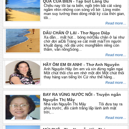
QUÀ CỦA BIỂN - Tạp bút Lãng Du
Chiều nay tôi lại ra biển, ngồi trên bãi cát vàng
ngắm nhìn những con sóng vỗ bờ. Lòng miên
man suy tưởng theo dòng nhật ký của thời gian,
tôi...
Read more…
DẤU CHÂN Ở LẠI - Thơ Ngọc Diệp
Xa dần... mất hút... bóng mờDấu chân ở lại như
chờ đợi aiDã Tràng xe cát miệt màiTìm người
khuất dạng, nối dài ước mongNiềm riêng còn
thắm, vẫn nồngSóng...
Read more…
HÃY ÔM EM ĐI ANH! - Thơ Anh Nguyên
Anh Nguyên Hãy ôm em và xin đừng ngần ngại
Một chút thôi cho em nhớ một đời Một chút thôi
thay hàng vạn tiếng lời Cứ như thế hằng...
Read more…
BAY RA VÙNG NƯỚC NỔI - Truyện ngắn
Nguyễn Thị Mây
Nhà văn Nguyễn Thị Mây Tôi đưa tay ra
phía trước, đôi cánh trắng lấp lánh ánh mặt
trời,...
Read more…