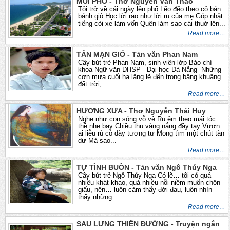
MÙI PHỐ - Thơ Nguyễn Văn Thảo
Tôi trở về cái ngày lên phố Lẽo đẽo theo cô bán
bánh giò Học lời rao như lời ru của mẹ Góp nhặt
tiếng còi xe làm vốn Quên làm sao cái thuở lên...
Read more…
TẢN MẠN GIÓ - Tản văn Phan Nam
Cây bút trẻ Phan Nam, sinh viên lớp Báo chí
khoa Ngữ văn ĐHSP - Đại học Đà Nẵng Những
cơn mưa cuối hạ lặng lẽ đến trong bâng khuâng
đất trời,...
Read more…
HƯƠNG XƯA - Thơ Nguyễn Thái Huy
Nghe như con sóng vỗ về Ru êm theo mái tóc
thề nhẹ bay Chiều thu vàng nắng đầy tay Vươn
ai liễu rủ cỏ dày tương tư Mong tìm một chút tàn
dư Mà sao...
Read more…
TỰ TÌNH BUỒN - Tản văn Ngô Thúy Nga
Cây bút trẻ Ngô Thúy Nga Có lẽ… tôi có quá
nhiều khát khao, quá nhiều nỗi niềm muốn chôn
giấu, nên… luôn cảm thấy đời đau, luôn nhìn
thấy những...
Read more…
SAU LƯNG THIÊN ĐƯỜNG - Truyện ngắn