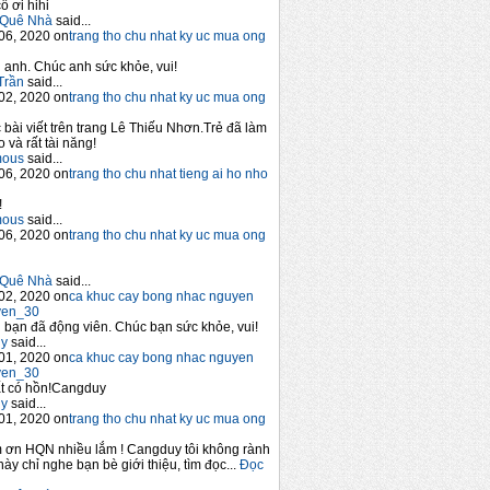
ô ơi hihi
Quê Nhà
said...
06, 2020 on
trang tho chu nhat ky uc mua ong
anh. Chúc anh sức khỏe, vui!
Trần
said...
02, 2020 on
trang tho chu nhat ky uc mua ong
 bài viết trên trang Lê Thiếu Nhơn.Trẻ đã làm
 và rất tài năng!
mous
said...
06, 2020 on
trang tho chu nhat tieng ai ho nho
!
mous
said...
06, 2020 on
trang tho chu nhat ky uc mua ong
Quê Nhà
said...
02, 2020 on
ca khuc cay bong nhac nguyen
yen_30
bạn đã động viên. Chúc bạn sức khỏe, vui!
y
said...
01, 2020 on
ca khuc cay bong nhac nguyen
yen_30
t có hồn!Cangduy
y
said...
01, 2020 on
trang tho chu nhat ky uc mua ong
 ơn HQN nhiều lắm ! Cangduy tôi không rành
này chỉ nghe bạn bè giới thiệu, tìm đọc...
Đọc