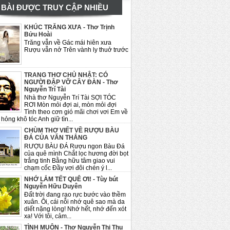
BÀI ĐƯỢC TRUY CẬP NHIỀU
KHÚC TRĂNG XƯA - Thơ Trịnh
Bửu Hoài
Trăng vẫn về Gác mái hiên xưa
Rượu vẫn nở Trên vành ly thuở trước
TRANG THƠ CHỦ NHẬT: CÓ
NGƯỜI ĐẬP VỠ CÂY ĐÀN - Thơ
Nguyễn Trí Tài
Nhà thơ Nguyễn Trí Tài SỢI TÓC
RƠI Mòn mỏi đợi ai, mòn mỏi đợi
Tình theo cơn gió mãi chơi vơi Em về
hỏng khô tóc Anh giữ tìn...
CHÙM THƠ VIẾT VỀ RƯỢU BÀU
ĐÁ CỦA VĂN THẮNG
RƯỢU BÀU ĐÁ Rượu ngon Bàu Đá
của quê mình Chắt lọc hương đời bọt
trắng tinh Bằng hữu tâm giao vui
chạm cốc Đầy vơi đôi chén ý l...
NHỚ LẮM TẾT QUÊ ƠI! - Tùy bút
Nguyễn Hữu Duyên
Đất trời đang rạo rực bước vào thềm
xuân. Ôi, cái nỗi nhớ quê sao mà da
diết nặng lòng! Nhớ hết, nhớ đến xót
xa! Với tôi, cảm...
TÌNH MUỘN - Thơ Nguyễn Thị Thu