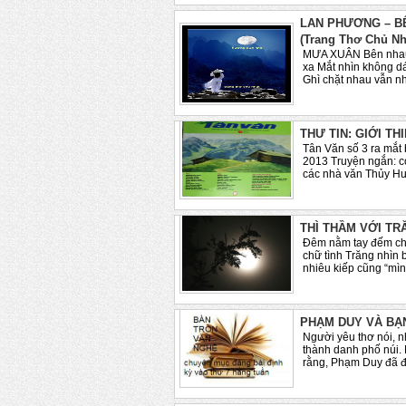
LAN PHƯƠNG – B
(Trang Thơ Chủ Nh
MƯA XUÂN Bên nhau
xa Mắt nhìn không d
Ghì chặt nhau vẫn n
THƯ TIN: GIỚI TH
Tân Văn số 3 ra mắt
2013 Truyện ngắn: c
các nhà văn Thủy Hư
THÌ THẦM VỚI TRĂ
Đêm nằm tay đếm châ
chữ tình Trăng nhìn 
nhiêu kiếp cũng “mình
PHẠM DUY VÀ BẠN
Người yêu thơ nói, 
thành danh phố núi. N
rằng, Phạm Duy đã đ