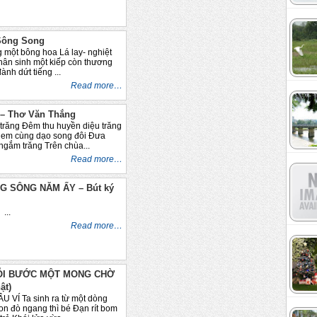
Sông Song
 một bông hoa Lá lay- nghiệt
hân sinh một kiếp còn thương
nh dứt tiếng ...
Read more…
– Thơ Văn Thắng
 trăng Đêm thu huyền diệu trăng
à em cùng dạo song đôi Đưa
 ngắm trăng Trên chùa...
Read more…
 SÔNG NĂM ẤY – Bút ký
.
Read more…
ỖI BƯỚC MỘT MONG CHỜ
ật)
VÍ Ta sinh ra từ một dòng
on đò ngang thì bé Đạn rít bom