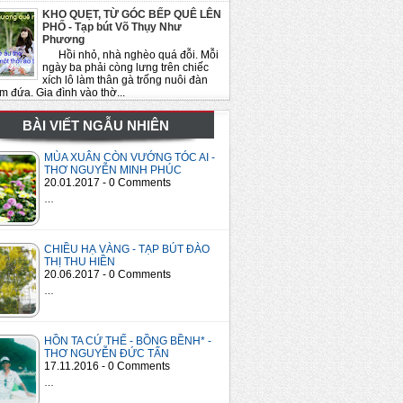
KHO QUẸT, TỪ GÓC BẾP QUÊ LÊN
PHỐ - Tạp bút Võ Thụy Như
Phương
Hồi nhỏ, nhà nghèo quá đỗi. Mỗi
ngày ba phải còng lưng trên chiếc
xích lô làm thân gà trống nuôi đàn
m đứa. Gia đình vào thờ...
BÀI VIẾT NGẪU NHIÊN
MÙA XUÂN CÒN VƯỚNG TÓC AI -
THƠ NGUYỄN MINH PHÚC
20.01.2017 - 0 Comments
…
CHIỀU HẠ VÀNG - TẠP BÚT ĐÀO
THỊ THU HIỀN
20.06.2017 - 0 Comments
…
HỒN TA CỨ THẾ - BỒNG BỀNH* -
THƠ NGUYỄN ĐỨC TẤN
17.11.2016 - 0 Comments
…