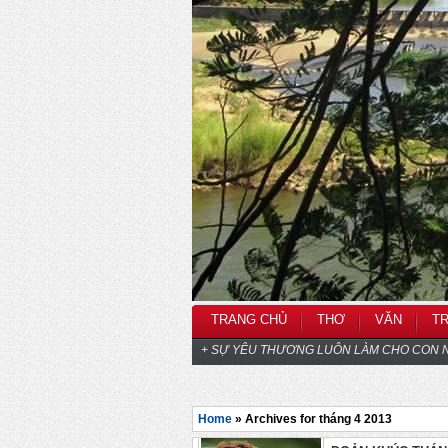
TRANG CHỦ
THƠ
VĂN
T
+ SỰ YÊU THƯƠNG LUÔN LÀM CHO CON N
Home
» Archives for tháng 4 2013