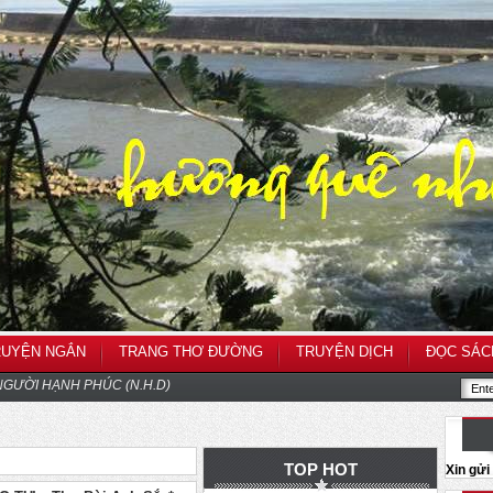
RUYỆN NGẮN
TRANG THƠ ĐƯỜNG
TRUYỆN DỊCH
ĐỌC SÁC
GƯỜI HẠNH PHÚC (N.H.D)
TOP HOT
Xin gử