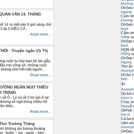
Hương 
OnSep 
ngang
 QUÁN VĂN 14, THÁNG
Cảm ơn 
Hương 
OnSep 
ra mắt vào 9 giờ sáng chủ
buoi
3 tại CHIÊU CÀ...
Cẩm ơn 
Read more…
Vđhp
sa
OnSep 
buoi
HQN rất
HỔI - Truyện ngắn Vũ Thị
VĐhp
sa
OnSep 
hững cuộc tụ họp bạn bè tán gẫu,
ngang
đầu nơi công sở, những cuộc
Thơ ấn 
không nhớ hết mặt người....
Anony
OnJul 2
Read more…
tran
👍
CƯỜNG NGẨN NGƠ THIẾU
Anony
I TRĂNG
OnJun 0
 về Ô - Lý cứ về Cơn gió ở lại
muoi e
 dương xô ngã bóng chiều Xô
Chúc m
êu diêu...
Nguyễn
OnFeb 
Read more…
mo oi
Cả ba b
cảm xúc
Thơ Trường Thắng
Anony
ình Những ám tượng thoáng
OnDec 
ng - buồn – vui - sang – hèn -