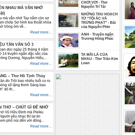
CHƠI VƠI - Thơ
Nguyễn Trí Tài
ÊN NHAU MÀ VẪN NHỚ
ật)
NHỮNG THU HOẠCH
 mà vẫn nhớ Tay nắm còn sợ
TỪ “TỘI ÁC VÀ
ám chớp Sợ hình kia thoắt nhòa
TRỪNG PHẠT” - Bài
hớ Vòng ôm về...
của Nguyễn Phin
Read more…
ANH - Truyện ngắn
Trương Hồng Phúc
IỆU TÂN VĂN SỐ 3
 bạn đọc ngày 25 tháng 4 năm
ó 14 truỵên ngắn đặc sắc của
TA MÃI LÀ CỦA
ớng Dương, Nguyễn Hiếu,...
NHAU - Thơ Trần Kim
Loan
Read more…
NG – Thơ Hồ Tịnh Thủy
n đo Trôi bao nhiêu tuổi co ro
bóng sổ lặng thinh Sáng bao
” đó th...
Read more…
 THƠ – CHÚT GÌ ĐỂ NHỚ
nhờ Vũ Hữu Định mà Pleiku
gười yêu nhạc thì lại tin
em phố núi đến với đông...
Read more…