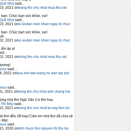
Quê Nhà
said...
03, 2021 on
trang tho chu nhat mua thu vat
bạn. Chúc bạn sức khỏe, vui!
Quê Nhà
said...
03, 2021 on
oi ieutan man nhan ngay to chuc
bạn. Chúc bạn sức khỏe, vui!
id...
02, 2021 on
oi ieutan man nhan ngay to chuc
 ấm áp ạ!
id...
02, 2021 on
trang tho chu nhat mua thu vat
tượng!
mous
said...
9, 2021 on
bua iem tam bang ho dan tap but
mous
said...
1, 2021 on
trang tho chu nhat anh chang hai
ừng nhà thơ Ngô Văn Cư thơ hay
 Thị Mây
said...
10, 2021 on
trang tho chu nhat ta ung ben bo
ài thơ đều rất hay! Cám ơn nhà thơ đã chia sẻ
 đẹp.
mous
said...
15, 2020 on
tinh muon tho nguyen thi thu ba