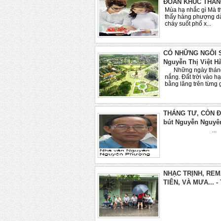
ĐOẢN KHÚC THÁNG
Mùa hạ nhắc gì Mà t
thấy hàng phượng dà
cháy suốt phố x...
CÓ NHỮNG NGÔI S
Nguyễn Thị Việt H
Những ngày tháng 
nắng. Đất trời vào h
bằng lăng trên từng 
THÁNG TƯ, CÒN Đ
bút Nguyễn Nguy
...
NHẠC TRỊNH, REM
TIÊN, VÀ MƯA... -
Ảnh: Trần