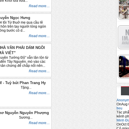
trẻ Khói lửa vừa...
Read more…
guyễn Ngọc Hưng
i tôi Từ thuở mẹ qua cầu lẽ
hôn trên tay người lỏng ngón
ớng bước cô d...
Read more…
HÀ VĂN PHẢI DÁM NGỒI
MÀ VIẾT”
Chuyện Tướng Độ” vẫn lăn lộn từ
 đến Tây Nguyên, mò vào các
nhân chứng để chắp nối nên...
Read more…
 - Tuỳ bút Phan Trang Hy
g...
Read more…
Anony
OnAug 
tieu
Tác phẩ
Thơ Nguyễn Nguyên Phượng
kênh ph
g...
Minh Đ
Read more…
OnOct 0
Cô giáo