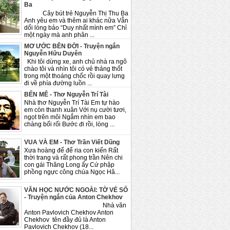
Ba
Cây bút trẻ Nguyễn Thị Thu Ba
Anh yêu em và thêm ai khác nữa Vẫn
dối lòng bảo “Duy nhất mình em” Chỉ
một ngày mà anh phân ...
MƠ ƯỚC BÊN ĐỜI - Truyện ngắn
Nguyễn Hữu Duyên
Khi tôi dừng xe, anh chủ nhà ra ngõ
chào tôi và nhìn tôi có vẻ thảng thốt
trong một thoáng chốc rồi quay lưng
đi về phía đường luồn ...
BẾN MÊ - Thơ Nguyễn Trí Tài
Nhà thơ Nguyễn Trí Tài Em tự hào
em còn thanh xuân Với nụ cười tươi,
ngọt trên môi Ngắm nhìn em bao
chàng bối rối Bước đi rồi, lòng ...
VUA VÀ EM - Thơ Trần Viết Dũng
Xưa hoàng đế để ria con kiến Rất
thời trang và rất phong trần Nên chi
con gái Thăng Long ấy Cứ phập
phồng ngực công chúa Ngọc Hâ...
VĂN HỌC NƯỚC NGOÀI: TỜ VÉ SỐ
- Truyện ngắn của Anton Chekhov
Nhà văn
Anton Pavlovich Chekhov Anton
Chekhov tên đầy đủ là Anton
Pavlovich Chekhov (18...