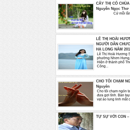
CÂY THỊ CỔ CHÙA 
Nguyễn Ngọc Thơ
Cứ mỗi lần hạ đ
LÊ THỊ HOÀI HƯƠN
NGƯỜI DẪN CHƯƠ
HẠ LONG NĂM 201
Lê Thị Hoài Hương 
phường Nhơn Hưng, t
Hiện ở thành phố Th
Công...
CHO TÔI CHẠM NG
Nguyên
Cho tôi chạm ngón t
đưa gợi tình. Bàn ta
vạt áo lung linh mắt 
TỰ SỰ VỚI CON – 
..