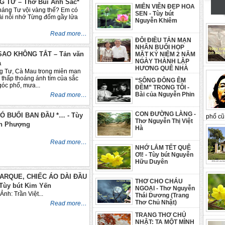
 TƯ – Thơ Bùi Anh Sắc*
MIÊN VIỄN ĐẸP HOA
háng Tư vội vàng thế? Em có
SEN - Tùy bút
i nỗi nhớ Từng đốm gầy lửa
Nguyễn Khiêm
Read more…
ĐÔI ĐIỀU TẢN MẠN
NHÂN BUỔI HỌP
AO KHÔNG TẮT – Tản văn
MẶT KỶ NIỆM 2 NĂM
NGÀY THÀNH LẬP
à
HƯƠNG QUÊ NHÀ
Tư, Cà Mau trong miên man
ạ thấp thoáng ánh tím của sắc
“SÔNG ĐÔNG ÊM
góc phố, mưa...
ĐỀM” TRONG TÔI -
Bài của Nguyễn Phin
Read more…
CON ĐƯỜNG LÀNG -
Ó BUỔI BAN ĐẦU *… - Tùy
phố cũ 
Thơ Nguyễn Thị Việt
ên Phượng
Hà
Read more…
NHỚ LẮM TẾT QUÊ
ƠI! - Tùy bút Nguyễn
Hữu Duyên
ARQUE, CHIẾC ÁO DÀI ĐẦU
THƠ CHO CHÁU
 Tùy bút Kim Yến
NGOẠI - Thơ Nguyễn
 Việt...
Thái Dương (Trang
Thơ Chủ Nhật)
Read more…
TRANG THƠ CHỦ
NHẬT: TA MỘT MÌNH