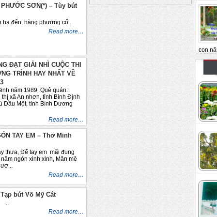
PHƯỚC SƠN(*) – Tùy bút
ến, hàng phượng cổ...
Read more…
con nă
G ĐẠT GIẢI NHÌ CUỘC THI
NG TRÌNH HAY NHẤT VỀ
3
Sinh năm 1989 Quê quán:
hị xã An nhơn, tỉnh Bình Định
ủ Dầu Một, tỉnh Bình Dương
Read more…
ÓN TAY EM – Thơ Minh
ay thưa, Để tay em mãi đung
y năm ngón xinh xinh, Mân mê
cườ...
Read more…
Tạp bút Võ Mỹ Cát
.
Read more…