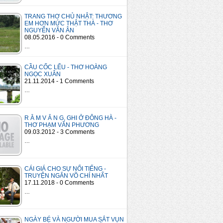
TRANG THƠ CHỦ NHẬT: THƯƠNG
EM HƠN MỨC THẬT THÀ - THƠ
NGUYỄN VĂN ÂN
08.05.2016 - 0 Comments
…
CẦU CỐC LẾU - THƠ HOÀNG
NGỌC XUÂN
21.11.2014 - 1 Comments
…
R Ằ M V Ắ N G, GHI Ở ĐÔNG HÀ -
THƠ PHẠM VĂN PHƯƠNG
09.03.2012 - 3 Comments
…
CÁI GIÁ CHO SỰ NỔI TIẾNG -
TRUYỆN NGẮN VÕ CHÍ NHẤT
17.11.2018 - 0 Comments
…
NGÀY BÉ VÀ NGƯỜI MUA SẮT VỤN