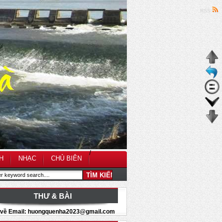
RSS
/
H
NHẠC
CHỦ BIÊN
THƯ & BÀI
i về Email: huongquenha2023@gmail.com