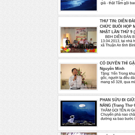
giả - thật Tắm gội ba
THƯ TIN: DIỄN Đ
CHỨC BUỔI HỌP M
NHẬT LẦN THỨ 9 (2
BĐH DIỄN ĐÀN BI
13.04.2013, tại nhà 
xã Thuận An tỉnh Bìn
CÓ DUYÊN THÌ GẶP
Nguyên Minh
Tặng: Yến Trong khu
gốc, người ta đều đá
mang số 328, qua một 
PHAN SỬU ĐI GIỮ
NẮNG (Trang Thơ 
THẦM GỌI TÊN AI Gió
Chuyến phà nao châ
đường xa bao bước Mắ