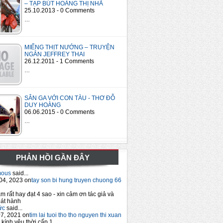
– TẠP BÚT HOÀNG THỊ NHÃ
25.10.2013 - 0 Comments
…
MIẾNG THỊT NƯỚNG – TRUYỆN
NGẮN JEFFREY THAI
26.12.2011 - 1 Comments
…
SÂN GA VỚI CON TÀU - THƠ ĐỖ
DUY HOÀNG
06.06.2015 - 0 Comments
…
PHẢN HỒI GẦN ĐÂY
mous
said...
04, 2023 on
tay son bi hung truyen chuong 66
m rất hay đạt 4 sao - xin cảm ơn tác giả và
át hành
ức
said...
7, 2021 on
tim lai tuoi tho tho nguyen thi xuan
 kính yêu thời cấp 1