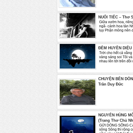
NUỐI TIẾC – Thơ 
Giữa vườn hoa, riêng
ngã- cánh hoa tàn N
lụy Phận mỏng nên đà
ĐÊM HUYỀN DIỆU 
Trời cho hết cả vầng
vàng sáng soi Tôi v
nhau lên tới trên đồi
CHUYỆN BÊN DÒNG
Trần Duy Đức
..
NGUYÊN HÙNG M
(Trang Thơ Chủ Nh
GỬI DÒNG SÔNG CÂU 
sông Sông thì rộng c