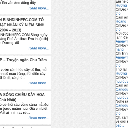
Em nè c
o lần vẫn đeo đẳng đấy...
Hương 
Read more…
OnDec 
tho
Cảm ơn 
ÀN BINHDINHFFC.COM TỔ
Hoàng 
ẶT NHÂN KỶ NIỆM SINH
OnDec 
tho
004 – 2013)
Mới đọc
NHDINHFFC.COM Sáng ngày
lãnh đạo
hàng Phố Ẩm thực Eva thuộc thị
Anony
h Dương, đã...
OnNov 
Read more…
nang
Chí tình
Anony
 – Truyện ngắn Chu Trầm
OnNov 
tho
Thơ lạ!
 vườn có nhiều cây cổ thụ, mỗi
Hương 
nh số màu trắng, đối diện cây
OnNov 
lối đi, có ghế...
huu du
Read more…
Cảm ơn 
Cangdu
OnNov 
A SÓNG CHIỀU ĐẦY HOA
huu du
Chủ Nhật)
Nghe rấ
 cứ thổi cầu vồng căng mắt đợi
Cangdu
n bước ngậm ngùi Giá em biết
OnNov 
t ai nhìn ray rứt...
tho
Oh, cảm
Read more…
về giới 
tiếp...