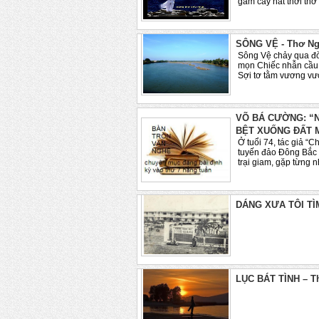
gầm cày nát thời thơ 
SÔNG VỆ - Thơ N
Sông Vệ chảy qua đờ
mọn Chiếc nhẫn cầu 
Sợi tơ tằm vương vư
VÕ BÁ CƯỜNG: “N
BỆT XUỐNG ĐẤT 
Ở tuổi 74, tác giả “
tuyến đảo Đông Bắc
trại giam, gặp từng 
DÁNG XƯA TÔI TÌM
Tặn
LỤC BÁT TÌNH – 
Sươn