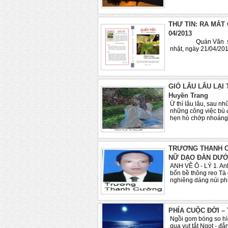
THƯ TIN: RA MẮT
04/2013
Quán Văn số 14 
nhật, ngày 21/04/201
GIÓ LÂU LÂU LẠI T
Huyền Trang
Ừ thì lâu lâu, sau n
những công việc bù 
hẹn hò chớp nhoáng 
TRƯƠNG THANH 
NỮ DẠO ĐÀN DƯỚ
ANH VỀ Ô - LÝ 1. Anh
bốn bề thông reo Tà
nghiêng dáng núi phi
PHÍA CUỘC ĐỜI – 
Ngồi gom bóng so h
qua vụt tắt Ngọt - đắ