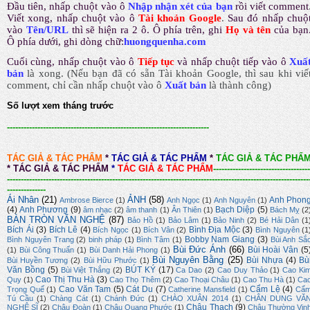
Đầu tiên, nhấp chuột vào ô
Nhập nhận xét của bạn
rồi viết comment
Viết xong, nhấp chuột vào ô
Tài khoản Google
.
Sau đó nhấp chuộ
vào
Tên/URL
thì sẽ hiện ra 2 ô. Ô phía trên, ghi
Họ và tên
của bạn
Ô phía dưới, ghi dòng chữ:
huongquenha.com
Cuối cùng, nhấp chuột vào ô
Tiếp tục
và nhấp chuột tiếp vào ô
Xuấ
bản
là xong.
(Nếu bạn đã có sẵn Tài khoản Google, thì sau khi viế
comment, chỉ cần nhấp chuột vào ô
Xuất bản
là thành công
)
Số lượt xem tháng trước
-------------------------------------------------------------------------
TÁC GIẢ & TÁC PHẨM
*
TÁC GIẢ & TÁC PHẨM
*
TÁC GIẢ & TÁC PHẨ
*
TÁC GIẢ & TÁC PHẨM
*
TÁC GIẢ & TÁC PHẨM
-----------------------------------
-------------------------------------------------------------------------------------------------------------
--------------
Ái Nhân
(21)
ẢNH
(58)
Anh Phon
Ambrose Bierce
(1)
Anh Ngọc
(1)
Anh Nguyên
(1)
(4)
Anh Phương
(9)
Bạch Diệp
(5)
âm nhạc
(2)
âm thanh
(1)
Ân Thiên
(1)
Bách Mỵ
(2
BÀN TRÒN VĂN NGHỆ
(87)
Bảo Hồ
(1)
Bảo Lâm
(1)
Bảo Ninh
(2)
Bé Hải Dân
(1
Bích Ái
(3)
Bích Lê
(4)
Bình Địa Mộc
(3)
Bích Ngọc
(1)
Bích Vân
(2)
Bình Nguyên
(1
Bobby Nam Giang
(3)
Bình Nguyên Trang
(2)
binh pháp
(1)
Bình Tâm
(1)
Bùi Anh Sắ
Bùi Đức Ánh
(66)
Bùi Hoài Vân
(5
(1)
Bùi Công Thuấn
(1)
Bùi Danh Hải Phong
(1)
Bùi Nguyên Bằng
(25)
Bùi Nhựa
(4)
Bù
Bùi Huyền Tương
(2)
Bùi Hữu Phước
(1)
Văn Bồng
(5)
BÚT KÝ
(17)
Bùi Việt Thắng
(2)
Ca Dao
(2)
Cao Duy Thảo
(1)
Cao Ki
Cao Thị Thu Hà
(3)
Quy
(1)
Cao Thọ Thêm
(2)
Cao Thoại Châu
(1)
Cao Thu Hà
(1)
Ca
Cao Văn Tam
(5)
Cát Du
(7)
Cẩm Lệ
(4)
Trọng Quế
(1)
Catherine Mansfield
(1)
Cẩ
Tú Cầu
(1)
Chàng Cát
(1)
Chánh Đức
(1)
CHÀO XUÂN 2014
(1)
CHÂN DUNG VĂ
Châu Thạch
(9)
NGHỆ SĨ
(2)
Châu Đoàn
(1)
Châu Quang Phước
(1)
Châu Thường Vin