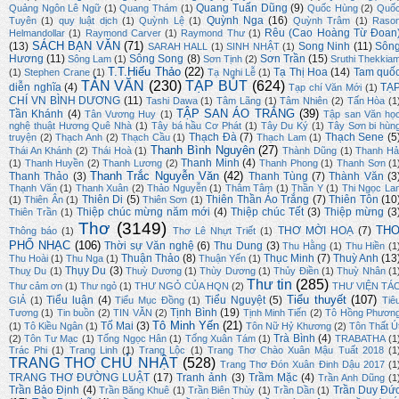
Quang Tuấn Dũng
(9)
Quảng Ngôn Lê Ngữ
(1)
Quang Thám
(1)
Quốc Hùng
(2)
Quố
Quỳnh Nga
(16)
Tuyên
(1)
quy luật dịch
(1)
Quỳnh Lệ
(1)
Quỳnh Trâm
(1)
Raso
Rêu (Cao Hoàng Từ Đoan
Helmandollar
(1)
Raymond Carver
(1)
Raymond Thư
(1)
SÁCH BẠN VĂN
(71)
(13)
Song Ninh
(11)
Sôn
SARAH HALL
(1)
SINH NHẬT
(1)
Hương
(11)
Sông Song
(8)
Sơn Trần
(15)
Sông Lam
(1)
Sơn Tịnh
(2)
Sruthi Thekkia
T.T.Hiếu Thảo
(22)
Tạ Thị Hoa
(14)
Tam quố
(1)
Stephen Crane
(1)
Tạ Nghi Lễ
(1)
TẢN VĂN
(230)
TẠP BÚT
(624)
diễn nghĩa
(4)
TẠ
Tạp chí Văn Mới
(1)
CHÍ VN BÌNH DƯƠNG
(11)
Tashi Dawa
(1)
Tâm Lãng
(1)
Tâm Nhiên
(2)
Tấn Hòa
(1
TẬP SAN ÁO TRẮNG
(39)
Tần Khánh
(4)
Tân Vương Huy
(1)
Tập san Văn họ
nghệ thuật Hương Quê Nhà
(1)
Tây bá hầu Cơ Phát
(1)
Tây Du Ký
(1)
Tây Sơn bi hùn
Thạch Đà
(7)
Thạch Sene
(5
truyện
(2)
Thạch Anh
(2)
Thạch Cầu
(1)
Thạch Lam
(1)
Thanh Bình Nguyên
(27)
Thái An Khánh
(2)
Thái Hoà
(1)
Thành Dũng
(1)
Thanh Hả
Thanh Minh
(4)
(1)
Thanh Huyền
(2)
Thanh Lương
(2)
Thanh Phong
(1)
Thanh Sơn
(1
Thanh Trắc Nguyễn Văn
(42)
Thanh Thảo
(3)
Thanh Tùng
(7)
Thành Văn
(3
Thạnh Văn
(1)
Thanh Xuân
(2)
Thảo Nguyễn
(1)
Thâm Tâm
(1)
Thần Y
(1)
Thi Ngọc La
Thiên Di
(5)
Thiên Thần Áo Trắng
(7)
Thiên Tôn
(10
(1)
Thiên Ân
(1)
Thiên Sơn
(1)
Thiệp chúc mừng năm mới
(4)
Thiệp chúc Tết
(3)
Thiệp mừng
(3
Thiên Trần
(1)
Thơ
(3149)
TH
THƠ MỜI HOẠ
(7)
Thông báo
(1)
Thơ Lê Nhựt Triết
(1)
PHỔ NHẠC
(106)
Thời sự Văn nghệ
(6)
Thu Dung
(3)
Thu Hằng
(1)
Thu Hiền
(1
Thuận Thảo
(8)
Thục Minh
(7)
Thuỳ Anh
(13
Thu Hoài
(1)
Thu Nga
(1)
Thuận Yến
(1)
Thụy Du
(3)
Thuỵ Du
(1)
Thuỳ Dương
(1)
Thùy Dương
(1)
Thủy Điền
(1)
Thuỳ Nhân
(1
Thư tin
(285)
Thư cảm ơn
(1)
Thư ngỏ
(1)
THƯ NGỎ CỦA HQN
(2)
THƯ VIỆN TÁ
Tiểu thuyết
(107)
Tiểu luận
(4)
Tiểu Nguyệt
(5)
GIẢ
(1)
Tiểu Mục Đồng
(1)
Tiê
Tịnh Bình
(19)
Tương
(1)
Tin buồn
(2)
TIN VĂN
(2)
Tịnh Minh Tiến
(2)
Tô Hồng Phươn
Tô Minh Yến
(21)
Tố Mai
(3)
(1)
Tô Kiều Ngân
(1)
Tôn Nữ Hỷ Khương
(2)
Tôn Thất Ú
Trà Bình
(4)
(2)
Tôn Tư Mạc
(1)
Tống Ngọc Hân
(1)
Tống Xuân Tám
(1)
TRABATHA
(1
Trác Phi
(1)
Trang Linh
(1)
Trang Lộc
(1)
Trang Thơ Chào Xuân Mậu Tuất 2018
(1
TRANG THƠ CHỦ NHẬT
(528)
Trang Thơ Đón Xuân Đinh Dậu 2017
(1
TRANG THƠ ĐƯỜNG LUẬT
(17)
Tranh ảnh
(3)
Trầm Mặc
(4)
Trần Anh Dũng
(1
Trần Bảo Định
(4)
Trần Duy Đứ
Trần Băng Khuê
(1)
Trần Biên Thùy
(1)
Trần Dần
(1)