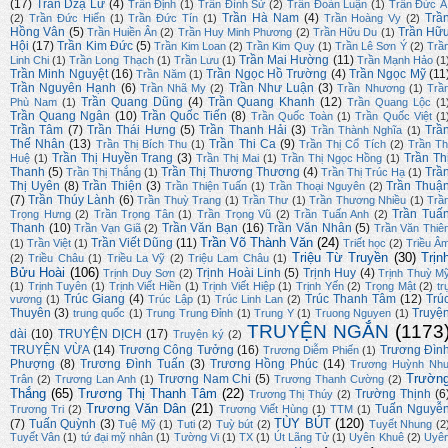
(17)
Trần Dzạ Lữ
(4)
Trần Định
(1)
Trần Đình Sử
(2)
Trần Đoàn Luận
(1)
Trần Đức Á
Trần Hà Nam
(4)
Trầ
(2)
Trần Đức Hiển
(1)
Trần Đức Tín
(1)
Trần Hoàng Vy
(2)
Hồng Vân
(5)
Trần Hữ
Trần Huiền Ân
(2)
Trần Huy Minh Phương
(2)
Trần Hữu Du
(1)
Hội
(17)
Trần Kim Đức
(5)
Trần Kim Loan
(2)
Trần Kim Quy
(1)
Trần Lê Sơn Ý
(2)
Trầ
Trần Mai Hường
(11)
Linh Chi
(1)
Trần Long Thạch
(1)
Trần Lưu
(1)
Trần Mạnh Hảo
(1
Trần Minh Nguyệt
(16)
Trần Ngọc Hồ Trường
(4)
Trần Ngọc Mỹ
(11
Trần Năm
(1)
Trần Nguyên Hạnh
(6)
Trần Như Luận
(3)
Trần Nhã My
(2)
Trần Nhương
(1)
Trầ
Trần Quang Dũng
(4)
Trần Quang Khanh
(12)
Phù Nam
(1)
Trần Quang Lộc
(1
Trần Quang Ngân
(10)
Trần Quốc Tiến
(8)
Trần Quốc Toàn
(1)
Trần Quốc Việt
(1
Trần Tâm
(7)
Trần Thái Hưng
(5)
Trần Thanh Hải
(3)
Trầ
Trần Thành Nghĩa
(1)
Thế Nhân
(13)
Trần Thi Ca
(9)
Trần Thị Bích Thu
(1)
Trần Thị Cổ Tích
(2)
Trần Th
Trần Thị Huyền Trang
(3)
Trần Th
Huệ
(1)
Trần Thị Mai
(1)
Trần Thị Ngọc Hồng
(1)
Thanh
(5)
Trần Thị Thương Thương
(4)
Trầ
Trần Thị Thắng
(1)
Trần Thị Trúc Hạ
(1)
Thị Uyên
(8)
Trần Thiện
(3)
Trần Thuậ
Trần Thiện Tuấn
(1)
Trần Thoại Nguyên
(2)
(7)
Trần Thúy Lành
(6)
Trần Thuỳ Trang
(1)
Trần Thư
(1)
Trần Thương Nhiều
(1)
Trầ
Trần Tuấ
Trọng Hưng
(2)
Trần Trọng Tân
(1)
Trần Trọng Vũ
(2)
Trần Tuấn Anh
(2)
Thanh
(10)
Trần Văn Bạn
(16)
Trần Văn Nhân
(5)
Trần Vạn Giã
(2)
Trần Văn Thiê
Trần Võ Thành Văn
(24)
Trần Viết Dũng
(11)
(1)
Trần Việt
(1)
Triết học
(2)
Triều Â
Triệu Từ Truyền
(30)
Trịn
(2)
Triều Châu
(1)
Triều La Vỹ
(2)
Triệu Lam Châu
(1)
Bửu Hoài
(106)
Trịnh Hoài Linh
(5)
Trịnh Huy
(4)
Trịnh Duy Sơn
(2)
Trịnh Thuỳ M
(1)
Trịnh Tuyên
(1)
Trịnh Viết Hiền
(1)
Trịnh Viết Hiệp
(1)
Trịnh Yến
(2)
Trọng Mật
(2)
tr
Trúc Giang
(4)
Trúc Thanh Tâm
(12)
Trú
vương
(1)
Trúc Lập
(1)
Trúc Linh Lan
(2)
Thuyên
(3)
Truyệ
trung quốc
(1)
Trung Trung Đỉnh
(1)
Trung Y
(1)
Truong Nguyen
(1)
TRUYỆN NGẮN
(1173
dài
(10)
TRUYỆN DỊCH
(17)
Truyện ký
(2)
TRUYỆN VỪA
(14)
Trương Công Tưởng
(16)
Trương Đìn
Trương Diễm Phiến
(1)
Phượng
(8)
Trương Đình Tuấn
(3)
Trương Hồng Phúc
(14)
Trương Huỳnh Nh
Trườn
Trương Nam Chi
(5)
Trân
(2)
Trương Lan Anh
(1)
Trương Thanh Cường
(2)
Thắng
(65)
Trương Thị Thanh Tâm
(22)
Trường Thịnh
(6
Trương Thị Thúy
(2)
Trương Văn Dân
(21)
Tuấn Nguyễ
Trương Tri
(2)
Trương Viết Hùng
(1)
TTM
(1)
TÙY BÚT
(120)
(7)
Tuấn Quỳnh
(3)
Tuệ Mỹ
(1)
Tuti
(2)
Tuỳ bút
(2)
Tuyết Nhung
(2
Tuyết Vân
(1)
tứ đại mỹ nhân
(1)
Tường Vi
(1)
TX
(1)
Út Lãng Tử
(1)
Uyên Khuê
(2)
Uyê