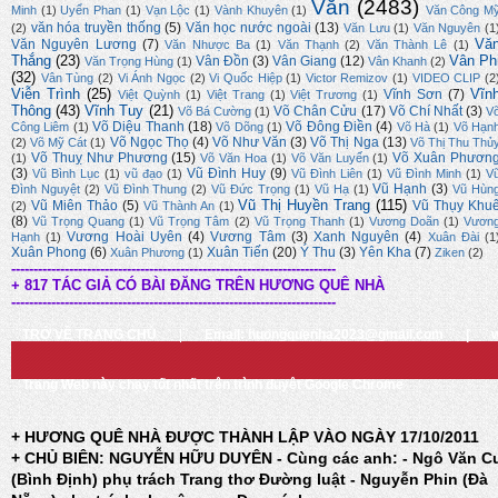
Văn
(2483)
Minh
(1)
Uyển Phan
(1)
Vạn Lộc
(1)
Vành Khuyên
(1)
Văn Công M
văn hóa truyền thống
(5)
Văn học nước ngoài
(13)
(2)
Văn Lưu
(1)
Văn Nguyên
(1
Vă
Văn Nguyên Lương
(7)
Văn Nhược Ba
(1)
Văn Thạnh
(2)
Văn Thành Lê
(1)
Thắng
(23)
Vân Ph
Vân Đồn
(3)
Vân Giang
(12)
Văn Trọng Hùng
(1)
Vân Khanh
(2)
(32)
Vân Tùng
(2)
Vi Ánh Ngọc
(2)
Vi Quốc Hiệp
(1)
Victor Remizov
(1)
VIDEO CLIP
(2
Viễn Trình
(25)
Vĩn
Vĩnh Sơn
(7)
Việt Quỳnh
(1)
Việt Trang
(1)
Việt Trương
(1)
Thông
(43)
Vĩnh Tuy
(21)
Võ Chân Cửu
(17)
Võ Chí Nhất
(3)
Võ Bá Cường
(1)
V
Võ Diệu Thanh
(18)
Võ Đông Điền
(4)
Công Liêm
(1)
Võ Dõng
(1)
Võ Hà
(1)
Võ Hạn
Võ Ngọc Thọ
(4)
Võ Như Văn
(3)
Võ Thị Nga
(13)
(2)
Võ Mỹ Cát
(1)
Võ Thị Thu Thủ
Võ Thuỵ Như Phương
(15)
Võ Xuân Phươn
(1)
Võ Văn Hoa
(1)
Võ Văn Luyến
(1)
(3)
Vũ Đình Huy
(9)
Vũ Bình Lục
(1)
vũ đạo
(1)
Vũ Đình Liên
(1)
Vũ Đình Minh
(1)
V
Vũ Hạnh
(3)
Đình Nguyệt
(2)
Vũ Đình Thung
(2)
Vũ Đức Trọng
(1)
Vũ Hạ
(1)
Vũ Hùn
Vũ Thị Huyền Trang
(115)
Vũ Miên Thảo
(5)
Vũ Thụy Khu
(2)
Vũ Thành An
(1)
(8)
Vũ Trọng Quang
(1)
Vũ Trọng Tâm
(2)
Vũ Trọng Thanh
(1)
Vương Doãn
(1)
Vươn
Vương Hoài Uyên
(4)
Vương Tâm
(3)
Xanh Nguyên
(4)
Hạnh
(1)
Xuân Đài
(1
Xuân Phong
(6)
Xuân Tiến
(20)
Ý Thu
(3)
Yên Kha
(7)
Xuân Phương
(1)
Ziken
(2)
-------------------------------------------------------------------------
+ 817 TÁC GIẢ CÓ BÀI ĐĂNG TRÊN HƯƠNG QUÊ NHÀ
-------------------------------------------------------------------------
TRỞ VỀ TRANG CHỦ
|
Email: huongquenha2023@gmail.com
|
Trang Web này chạy tốt nhất trên trình duyệt Google Chrome
+ HƯƠNG QUÊ NHÀ ĐƯỢC THÀNH LẬP VÀO NGÀY 17/10/2011
+ CHỦ BIÊN: NGUYỄN HỮU DUYÊN - Cùng các anh: - Ngô Văn C
(Bình Định) phụ trách Trang thơ Đường luật - Nguyễn Phin (Đà