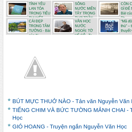
TÌNH YÊU
SÔNG
CÒN 
LAN TỎA
NƯỚC MIỀN
GÌ ĐỂ
TRONG TIỂU
TÂY TRONG
BàI củ
THUYẾT ...
THƠ TRẦN
Ph...
CÁI ĐẸP
VĂN HỌC
“Mã độ
N...
TRONG TÂM
NƯỚC
thù” – 
TƯỞNG - Bài
NGOÀI: TỜ
thuyết v
của N...
VÉ SỐ - Tr...
BÚT MỰC THUỞ NÀO - Tản văn Nguyễn Văn 
TIẾNG CHIM VÀ BỨC TƯỜNG MẢNH CHAI - T
Học
GIÓ HOANG - Truyện ngắn Nguyễn Văn Học