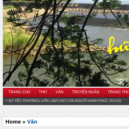
TRANG CHỦ
THƠ
VĂN
TRUYỆN NGẮN
TRANG TH
+ SỰ YÊU THƯƠNG LUÔN LÀM CHO CON NGƯỜI HẠNH PHÚC (N.H.D)
Home »
Văn