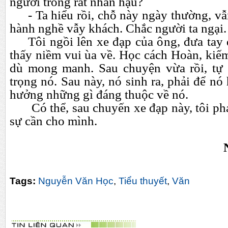
người trông rất nhân hậu?
- Ta hiểu rồi, chỗ này ngày thường, vẫ
hành nghề vẫy khách. Chắc người ta ngại.
Tôi ngồi lên xe đạp của ông, đưa tay
thấy niềm vui ùa về. Học cách Hoàn, kiế
dù mong manh. Sau chuyện vừa rồi, tự 
trọng nó. Sau này, nó sinh ra, phải để nó
hưởng những gì đáng thuộc về nó.
Có thể, sau chuyến xe đạp này, tôi phả
sự cần cho mình.
Tags:
Nguyễn Văn Học
,
Tiểu thuyết
,
Văn