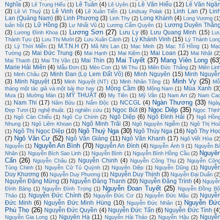
Nghĩa
(3)
Lê Tuân
(4)
Lê Văn Hiếu
(12)
Lê Văn Ngă
Lê Trung Hiếu
(1)
Lê Uyên
(1)
(3)
Lê Vinh
(4)
Linh Lan
(7)
Lin
Lê Vi Thuỷ
(1)
Lê Xuân Tiến
(1)
Lindsay Polak
(1)
Lan (Quảng Nam)
(8)
Linh Phương
(3)
Long Khánh
(4)
Linh Thy
(2)
Long Vương
(1
Lữ Hồng
(3)
Lương Duyên Thắn
luân hồi
(1)
Lư Nhất Vũ
(1)
Lương Cẩm Quyên
(1)
Lương Sơn
(27)
(3)
Lưu Ly
(6)
Lưu Quang Minh
(15)
Lương Đình Khoa
(1)
Lư
Lý Khánh Vinh
(15)
Thành Tựu
(1)
Lưu Thị Mười
(2)
Lưu Xuân Cảnh
(2)
Lý Thành Lon
M.T.N.H
(7)
(1)
Lý Thời Miễn
(1)
Mã Nhị Lan
(1)
Mạc Minh
(2)
Mạc Tố Hồng
(1)
Mạ
Mai Đức Trung
(6)
Mai Loan
(12)
Tường
(2)
Mai Hạnh
(1)
Mai Kiệm
(1)
Mai Nhật
(2
Mai Tuyết
(37)
Mang Viên Long
(63
Mai Thìn
(3)
Mai Thanh
(1)
Mai Thị Vân
(1)
Marie Hải Miên
(4)
Mẫu Đơn
(1)
Mèo Con
(1)
Mi Thu
(1)
Miên Đức Thắng
(2)
Miên Lin
Minh Đan (Lọ Lem Đất Võ)
(6)
Minh Nguyên
(15)
Minh Nguyễ
(1)
Minh Châu
(2)
Minh Vy
(25)
(3)
Minh Nguyệt
(15)
Minh Nguyệt (NT)
(1)
Minh Nhân Tông
(1)
Mỗ
Mộng Cầm
(8)
Mùa Xanh
(3
tháng một tác giả và một bài thơ hay
(2)
Mộng Nam
(1)
MỸ THUẬT
(6)
Mưa
(1)
Mường Mán
(1)
My Tiên
(1)
Mỹ Vân
(1)
Nam Art
(2)
Nam Ca
Ngàn Thương
(33)
Nam Thi
(17)
NCCGL
(4)
(1)
Năm Bửu
(1)
Nấm Độc
(1)
Ngà
Ngọc Diệp
(35)
Ngọc Bút
(8)
Đẹp Tươi
(1)
nghệ thuật.
(1)
nghiên cứu
(1)
Ngọc Thịn
Ngô Diệp
(6)
Ngô Đình Hải
(7)
(1)
Ngô Càn Chiểu
(1)
Ngô Cự Chính
(2)
Ngô Hồn
Ngô Minh Trãi
(3)
Nhung
(1)
Ngô Liêm Khoan
(1)
Ngô Nguyên Ngiễm
(1)
Ngô Thị Ho
Ngô Thuý Nga
(30)
Ngô Thị Ngọc Diệp
(10)
Ngô Thúy Nga
(16)
Ngô Thy Họ
(1)
Ngô Văn Cư
(52)
(7)
Ngô Văn Giảng
(11)
Ngô Văn Khanh
(17)
Ngô Viết Hòa
(2
Nguyễn An Bình
(70)
Nguyễn An Đình
(4)
Nguyễn
(1)
Nguyễn Ánh 9
(1)
Nguyễn B
Nguyê
Nhân
(1)
Nguyễn Bích Sao Linh
(1)
Nguyễn Bình
(1)
Nguyễn Bính Hồng Cầu
(2)
Cẩn
(26)
Nguyễn Chinh
(4)
Nguyễn Châu
(2)
Nguyễn Công Thụ
(2)
Nguyễn Côn
Nguyễ
Tùng Chinh
(1)
Nguyễn Cử Tú Quỳnh
(2)
Nguyên Diệp
(1)
Nguyễn Dũng
(1)
Duy Khương
(6)
Nguyễn Duy Thịnh
(3)
Nguyễn Duy Phương
(1)
Nguyễn Đại Duẩn
(2
Nguyễn Đặng Mừng
(3)
Nguyễn Đăng Thanh
(20)
Nguyễn Đăng Trình
(4)
Nguyễ
Nguyễn Đoan Tuyết
(25)
Đình Bảng
(1)
Nguyễn Đình Trọng
(1)
Nguyễn Đồng Bộ
Nguyễn Đức Chính
(5)
Nguyễ
Thảo
(1)
Nguyễn Đức Cơ
(1)
Nguyễn Đức Mậu
(2)
Nguyễn Đứ
Đức Minh
(6)
Nguyễn Đức Minh Hùng
(10)
Nguyễn Đức Nhân
(1)
Phú Thọ
(26)
Nguyễn Đức Quyền
(4)
Nguyễn Đức Tấn
(6)
Nguyễn Đức Tình
(4
Nguyên Hạ
(11)
Nguyễ
Nguyễn Gia Long
(1)
Nguyễn Hải Thảo
(2)
Nguyễn Hậu
(2)