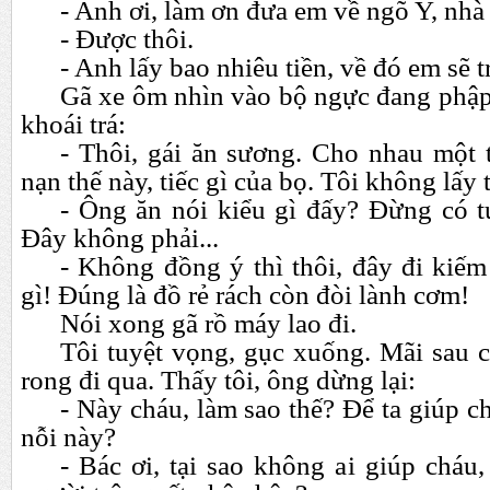
- Anh ơi, làm ơn đưa em về ngõ Y, nhà
- Được thôi.
- Anh lấy bao nhiêu tiền, về đó em sẽ t
Gã xe ôm nhìn vào bộ ngực đang phập 
khoái trá:
- Thôi, gái ăn sương. Cho nhau một t
nạn thế này, tiếc gì của bọ. Tôi không lấy t
- Ông ăn nói kiểu gì đấy? Đừng có tư
Đây không phải...
- Không đồng ý thì thôi, đây đi kiếm
gì! Đúng là đồ rẻ rách còn đòi lành cơm!
Nói xong gã rồ máy lao đi.
Tôi tuyệt vọng, gục xuống. Mãi sau 
rong đi qua. Thấy tôi, ông dừng lại:
- Này cháu, làm sao thế? Để ta giúp c
nỗi này?
- Bác ơi, tại sao không ai giúp cháu