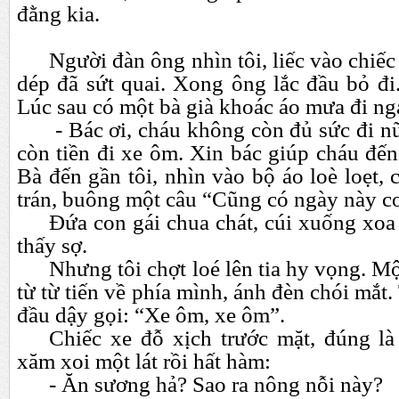
đằng kia.
Người đàn ông nhìn tôi, liếc vào chiếc
dép đã sứt quai. Xong ông lắc đầu bỏ đi
Lúc sau có một bà già khoác áo mưa đi nga
- Bác ơi, cháu không còn đủ sức đi n
còn tiền đi xe ôm. Xin bác giúp cháu đế
Bà đến gần tôi, nhìn vào bộ áo loè loẹt, 
trán, buông một câu “Cũng có ngày này cơ
Đứa con gái chua chát, cúi xuống xoa
thấy sợ.
Nhưng tôi chợt loé lên tia hy vọng. M
từ từ tiến về phía mình, ánh đèn chói mắt.
đầu dậy gọi: “Xe ôm, xe ôm”.
Chiếc xe đỗ xịch trước mặt, đúng l
xăm xoi một lát rồi hất hàm:
- Ăn sương hả? Sao ra nông nỗi này?