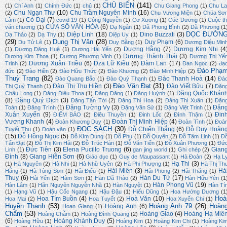
CHỦ BIÊN
(141)
(1)
Chí Anh
(1)
Chính Đức
(1)
chủ
(1)
Chu Giang Phong
(1)
Chu La
Chu Ngạn Thư
(10)
Chu Trầm Nguyên Minh
(16)
(2)
Chu Vương Miện
(1)
Chúa Sơ
Cỏ Dại
(7)
Lâm
(1)
covid 19
(1)
Công Nguyễn
(1)
Cơ Xương
(1)
Cúc Dương
(1)
Cuộc th
CỬA SỔ VĂN HÓA
(6)
văn chương
(1)
Dạ Ngân
(1)
Dã Phong Bình
(2)
Dã Phương
(1
DỌC ĐƯỜN
Diệp Linh
(18)
Dino Buzzati
(3)
Dạ Thảo
(2)
Dạ Thy
(1)
Diệp Uy
(1)
(29)
Dung Thị Vân
(28)
Duy Phạm
(6)
Du Tử Lê
(1)
Duy Bằng
(1)
Dương Diệu Min
Dương Hằng
(7)
Dương Kim Nhi
(4
(1)
Dương Đăng Huệ
(1)
Dương Hải Yến
(2)
Dương Thành Thái
(3)
Dương Kim Thoa
(1)
Dương Phương Vinh
(1)
Dương Thị Yế
Dương Xuân Triều
(6)
Dzạ Lữ Kiều
(6)
Đàm Lan
(17)
Trinh
(2)
Đan Ngọc
(2)
đạ
Đào Phạ
đức
(2)
Đào Hiền
(2)
Đào Hữu Thức
(2)
Đào Khương
(2)
Đào Minh Hiệp
(2)
Thuỳ Trang
(82)
Đào Thanh Hoà
(14)
Đào Quang Bắc
(1)
Đào Quý Thạnh
(1)
Đà
Đào Văn Đạt
(31)
Đào Thị Thu Hiền
(3)
Đào Viết Bửu
(7)
Thị Quý Thanh
(1)
Đặn
Đặng Quốc Khán
Châu Long
(1)
Đặng Diệu Thoa
(1)
Đăng Đăng
(1)
Đăng Huỳnh
(1)
(8)
Đặng Quý Địch
(3)
Đặng Tấn Tới
(2)
Đặng Thị Hoa
(2)
Đặng Thị Xuân
(1)
Đặn
Đặng Tường Vy
(3)
Đặn
Toán
(1)
Đăng Trình
(1)
Đặng Văn Sử
(1)
Đặng Việt Trinh
(1)
Xuân Xuyến
(9)
Đin
ĐIỂM BÁO
(2)
Điêu Thuyền
(1)
Đinh Lốc
(2)
Đình Thậm
(1)
Vương Khanh
(4)
Đoàn Thị Minh Hiệp
(4)
Đoàn Khương Duy
(1)
Đoàn Tình
(1)
Đoà
ĐỌC SÁCH
(30)
Đỗ Chiến Thắng
(6)
Đỗ Duy Hoàn
Tuyết Thu
(1)
Đoản văn
(1)
(15)
Đỗ Hồng Ngọc
(5)
Đỗ KIm Dung
(1)
Đỗ Phu
(1)
Đỗ Quyên
(2)
Đỗ Tâm Linh
(1)
Đ
Tấn Đạt
(2)
Đỗ Thị Kim Hải
(2)
Đỗ Trúc Hàn
(1)
Đỗ Văn Tiến
(1)
Đỗ Xuân Phương
(1)
Đứ
Đức Tiên
(3)
Elena Pucillo Truong
(6)
Gian
Linh
(1)
gan jing world
(1)
Ghi chép
(2)
Đình
(8)
Giang Hiền Sơn
(6)
Giáo dục
(1)
Guy de Maupassant
(1)
Hà Đoàn
(2)
Hạ L
Hạ Thi
(3)
(1)
Hà Nguyên
(2)
Hà Nhi
(1)
Hà Nhữ Uyên
(2)
Hà Phi Phượng
(1)
Hà Thị Th
Hải Miên
(3)
Hả
Hằng
(1)
Hà Tùng Sơn
(1)
Hải Điểu
(1)
Hải Phong
(2)
Hải Thăng
(1)
Thuỵ
(6)
Hàn Du Tử
(17)
Hải Yến
(2)
Hàm Sơn
(1)
Hàn Dã Thảo
(2)
Hàn Hữu Yên
(1
Hàn Phong Vũ
(19)
Hàn Lâm
(1)
Hãn Nguyên Nguyễn Nhã
(1)
Hàn Nguyệt
(1)
Hàn Tí
(1)
Hạng Vũ
(1)
Hậu Cốc Ngang
(1)
Hậu Đậu
(1)
Hiếu Dũng
(1)
Hoa Hướng Dương
(1
Hoà
Hoa Tím Buồn
(4)
Hoà Văn
(10)
Hoa Mai
(2)
Hoa Tuyết
(2)
Hoa Xuyến Chi
(1)
Huyền Thanh
(53)
Hoàng Anh 79
(26)
Hoàn
Hoàng Anh
(6)
Hoan Giang
(1)
Chẩm
(53)
Hoàng Giao
(4)
Hoàng Hạ Miê
Hoàng Chẫm
(1)
Hoàng Đình Quang
(2)
(6)
Hoàng Khánh Duy
(5)
Hoàng Hữu
(1)
Hoàng Kim
(1)
Hoàng Kim Chi
(1)
Hoàng Ki