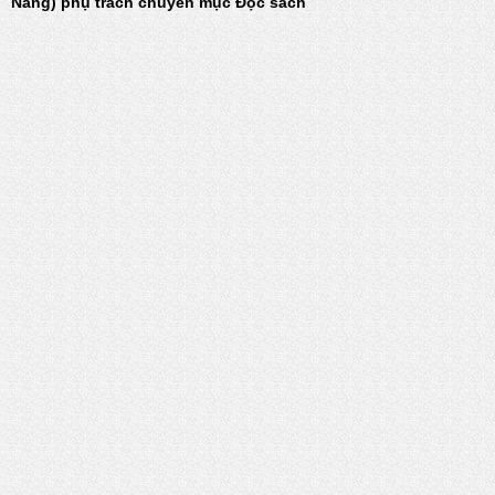
Nẵng) phụ trách chuyên mục Đọc sách