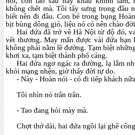
nói, con tao sau này kháu khỉnh lắm,
không chết mà. Tôi tấy sưng trong đầu n
biết nên đi đâu. Con bé trong bụng Hoàn
bịt bùng dông gió, liệu nó có nên chào đời
Hai đứa đã trở về Hà Nội từ độ đó, va
vết thương. May mắn được vài đứa bạn 
không phải nằm lề đường. Tạm biệt những
khơi xa, tạm biệt thành phố cảng.
Hai đứa ngơ ngác ra đường, lạ lẫm nh
khỏi mạng nhện, giờ thấy đời tự do.
- Này - Hoàn nói - có đi tiếp khách n
Tôi nhìn nó trân trân.
- Tao đang hỏi mày mà.
Chợt thở dài, hai đứa ngồi lại ghế công