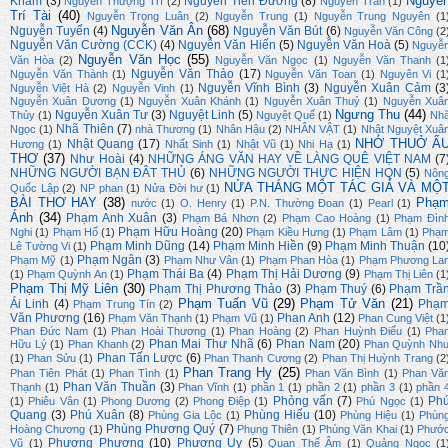
Nguyễ
Kham
(3)
Nguyễn Tiến Đường
(8)
Nguyễn Thượng Trí
(2)
Nguyễn Trần
(1)
Trí Tài
(40)
Nguyễn Trọng Luân
(2)
Nguyễn Trung
(1)
Nguyễn Trung Nguyên
(1
Nguyễn Văn Ân
(68)
Nguyễn Tuyển
(4)
Nguyễn Văn Bút
(6)
Nguyễn Văn Công
(2
Nguyễn Văn Cường (CCK)
(4)
Nguyễn Văn Hiến
(5)
Nguyễn Văn Hoà
(5)
Nguyễ
Nguyễn Văn Học
(55)
Văn Hòa
(2)
Nguyễn Văn Ngọc
(1)
Nguyễn Văn Thanh
(1
Nguyễn Văn Thảo
(17)
Nguyễn Văn Thành
(1)
Nguyễn Văn Toan
(1)
Nguyên Vi
(1
Nguyễn Vĩnh Bình
(3)
Nguyễn Xuân Cảm
(3
Nguyễn Việt Hà
(2)
Nguyễn Vinh
(1)
Nguyễn Xuân Dương
(1)
Nguyễn Xuân Khánh
(1)
Nguyễn Xuân Thuỷ
(1)
Nguyễn Xuâ
Ngưng Thu
(44)
Nguyễn Xuân Tư
(3)
Nguyệt Linh
(5)
Thủy
(1)
Nguyệt Quế
(1)
Nh
Nhã Thiên
(7)
Ngọc
(1)
nhà Thương
(1)
Nhân Hậu
(2)
NHÂN VẬT
(1)
Nhật Nguyệt Xuâ
NHỚ THUỞ Ấ
Nhật Quang
(17)
Hương
(1)
Nhất Sinh
(1)
Nhật Vũ
(1)
Nhi Hạ
(1)
THƠ
(37)
Như Hoài
(4)
NHỮNG ÁNG VĂN HAY VỀ LÀNG QUÊ VIỆT NAM
(7
NHỮNG NGƯỜI BẠN ĐÂT THỦ
(6)
NHỮNG NGƯỜI THỰC HIỆN HQN
(5)
Nôn
NỬA THÁNG MỘT TÁC GIẢ VÀ MỘ
Quốc Lập
(2)
NP phan
(1)
Nửa Đời hư
(1)
BÀI THƠ HAY
(38)
Phạ
nước
(1)
O. Henry
(1)
P.N. Thường Đoan
(1)
Pearl
(1)
Ánh
(34)
Phạm Anh Xuân
(3)
Phạm Bá Nhơn
(2)
Phạm Cao Hoàng
(1)
Phạm Đìn
Phạm Hữu Hoàng
(20)
Nghi
(1)
Phạm Hổ
(1)
Phạm Kiều Hưng
(1)
Phạm Lâm
(1)
Phạ
Phạm Minh Dũng
(14)
Phạm Minh Hiền
(9)
Phạm Minh Thuận
(10
Lê Tường Vi
(1)
Phạm Ngân
(3)
Phạm Mỹ
(1)
Phạm Như Vân
(1)
Phạm Phan Hòa
(1)
Phạm Phương La
Phạm Thái Ba
(4)
Phạm Thị Hải Dương
(9)
(1)
Phạm Quỳnh An
(1)
Phạm Thị Liên
(1
Phạm Thị Mỹ Liên
(30)
Phạm Thị Phương Thảo
(3)
Phạm Thuý
(6)
Phạm Trầ
Phạm Tuấn Vũ
(29)
Phạm Tử Văn
(21)
Ái Linh
(4)
Phạ
Phạm Trung Tín
(2)
Văn Phương
(16)
Phan Anh
(12)
Phạm Văn Thạnh
(1)
Phạm Vũ
(1)
Phan Cung Việt
(1
Phan Đức Nam
(1)
Phan Hoài Thương
(1)
Phan Hoàng
(2)
Phan Huỳnh Điểu
(1)
Pha
Phan Mai Thư Nhã
(6)
Phan Nam
(20)
Hữu Lý
(1)
Phan Khanh
(2)
Phan Quỳnh Nh
Phan Tấn Lược
(6)
(1)
Phan Sửu
(1)
Phan Thanh Cương
(2)
Phan Thị Huỳnh Trang
(2
Phan Trang Hy
(25)
Phan Tiên Phát
(1)
Phan Tình
(1)
Phan Văn Bình
(1)
Phan Vă
Phan Văn Thuần
(3)
Thạnh
(1)
Phan Vĩnh
(1)
phần 1
(1)
phần 2
(1)
phần 3
(1)
phần 
Phỏng vấn
(7)
Ph
(1)
Phiêu Vân
(1)
Phong Dương
(2)
Phong Điệp
(1)
Phú Ngọc
(1)
Quang
(3)
Phú Xuân
(8)
Phùng Hiếu
(10)
Phùng Gia Lộc
(1)
Phùng Hiệu
(1)
Phùn
Phùng Phương Quý
(7)
Hoàng Chương
(1)
Phụng Thiên
(1)
Phùng Văn Khai
(1)
Phướ
Phương Phương
(10)
Phương Uy
(5)
Vũ
(1)
Quan Thế Âm
(1)
Quảng Ngọc
(1