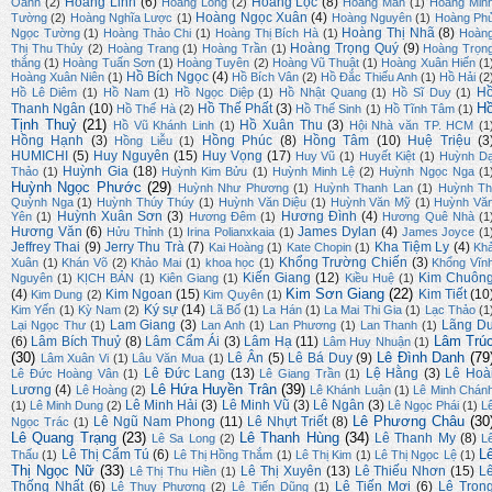
Hoàng Linh
(6)
Hoàng Lộc
(8)
Oanh
(2)
Hoàng Long
(2)
Hoàng Mẫn
(1)
Hoàng Min
Hoàng Ngọc Xuân
(4)
Tường
(2)
Hoàng Nghĩa Lược
(1)
Hoàng Nguyên
(1)
Hoàng Ph
Hoàng Thị Nhã
(8)
Ngọc Tường
(1)
Hoàng Thảo Chi
(1)
Hoàng Thị Bích Hà
(1)
Hoàn
Hoàng Trọng Quý
(9)
Thị Thu Thủy
(2)
Hoàng Trang
(1)
Hoàng Trần
(1)
Hoàng Trọn
thắng
(1)
Hoàng Tuấn Sơn
(1)
Hoàng Tuyên
(2)
Hoàng Vũ Thuật
(1)
Hoàng Xuân Hiến
(1
Hồ Bích Ngọc
(4)
Hoàng Xuân Niên
(1)
Hồ Bích Vân
(2)
Hồ Đắc Thiếu Anh
(1)
Hồ Hải
(2
H
Hồ Lê Diêm
(1)
Hồ Nam
(1)
Hồ Ngọc Diệp
(1)
Hồ Nhật Quang
(1)
Hồ Sĩ Duy
(1)
H
Thanh Ngân
(10)
Hồ Thế Phất
(3)
Hồ Thế Hà
(2)
Hồ Thế Sinh
(1)
Hồ Tĩnh Tâm
(1)
Tịnh Thuỷ
(21)
Hồ Xuân Thu
(3)
Hồ Vũ Khánh Linh
(1)
Hội Nhà văn TP. HCM
(1
Hồng Hạnh
(3)
Hồng Phúc
(8)
Hồng Tâm
(10)
Huệ Triệu
(3
Hồng Liễu
(1)
HUMICHI
(5)
Huy Nguyên
(15)
Huy Vọng
(17)
Huy Vũ
(1)
Huyết Kiệt
(1)
Huỳnh D
Huỳnh Gia
(18)
Thảo
(1)
Huỳnh Kim Bửu
(1)
Huỳnh Minh Lệ
(2)
Huỳnh Ngọc Nga
(1
Huỳnh Ngọc Phước
(29)
Huỳnh Như Phương
(1)
Huỳnh Thanh Lan
(1)
Huỳnh Th
Quỳnh Nga
(1)
Huỳnh Thúy Thúy
(1)
Huỳnh Văn Diệu
(1)
Huỳnh Văn Mỹ
(1)
Huỳnh Vă
Huỳnh Xuân Sơn
(3)
Hương Đình
(4)
Yên
(1)
Hương Đêm
(1)
Hương Quê Nhà
(1
Hương Văn
(6)
James Dylan
(4)
Hửu Thỉnh
(1)
Irina Polianxkaia
(1)
James Joyce
(1
Jeffrey Thai
(9)
Jerry Thu Trà
(7)
Kha Tiệm Ly
(4)
Kai Hoàng
(1)
Kate Chopin
(1)
Kh
Khổng Trường Chiến
(3)
Xuân
(1)
Khán Võ
(2)
Khảo Mai
(1)
khoa học
(1)
Khổng Vĩn
Kiến Giang
(12)
Kim Chuôn
Nguyên
(1)
KỊCH BẢN
(1)
Kiên Giang
(1)
Kiều Huệ
(1)
Kim Sơn Giang
(22)
(4)
Kim Ngoan
(15)
Kim Tiết
(10
Kim Dung
(2)
Kim Quyên
(1)
Ký sự
(14)
Kim Yến
(1)
Kỳ Nam
(2)
Lã Bố
(1)
La Hán
(1)
La Mai Thi Gia
(1)
Lạc Thảo
(1
Lam Giang
(3)
Lãng D
Lại Ngọc Thư
(1)
Lan Anh
(1)
Lan Phương
(1)
Lan Thanh
(1)
Lâm Trú
(6)
Lâm Bích Thuỷ
(8)
Lâm Cẩm Ái
(3)
Lâm Hạ
(11)
Lâm Huy Nhuận
(1)
(30)
Lê Đình Danh
(79
Lê Ân
(5)
Lê Bá Duy
(9)
Lâm Xuân Vi
(1)
Lâu Văn Mua
(1)
Lê Đức Lang
(13)
Lệ Hằng
(3)
Lê Hoà
Lê Đức Hoàng Vân
(1)
Lê Giang Trần
(1)
Lê Hứa Huyền Trân
(39)
Lương
(4)
Lê Hoàng
(2)
Lê Khánh Luận
(1)
Lê Minh Chán
Lê Minh Hải
(3)
Lê Minh Vũ
(3)
Lê Ngân
(3)
(1)
Lê Minh Dung
(2)
Lê Ngọc Phái
(1)
L
Lê Phương Châu
(30
Lê Ngũ Nam Phong
(11)
Lê Nhựt Triết
(8)
Ngọc Trác
(1)
Lê Quang Trạng
(23)
Lê Thanh Hùng
(34)
Lê Thanh My
(8)
Lê Sa Long
(2)
L
L
Lê Thị Cẩm Tú
(6)
Thấu
(1)
Lê Thị Hồng Thắm
(1)
Lê Thị Kim
(1)
Lê Thị Ngọc Lệ
(1)
Thị Ngọc Nữ
(33)
Lê Thị Xuyên
(13)
Lê Thiếu Nhơn
(15)
L
Lê Thị Thu Hiền
(1)
Thống Nhất
(6)
Lê Tiến Mợi
(6)
Lê Trọn
Lê Thụy Phương
(2)
Lê Tiến Dũng
(1)