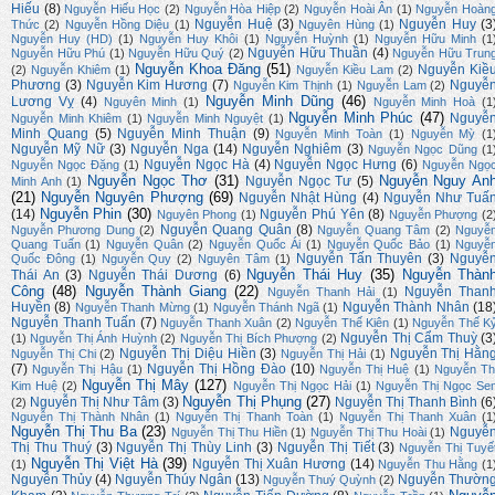
Hiếu
(8)
Nguyễn Hiếu Học
(2)
Nguyễn Hòa Hiệp
(2)
Nguyễn Hoài Ân
(1)
Nguyễn Hoàn
Nguyễn Huệ
(3)
Nguyễn Huy
(3
Thức
(2)
Nguyễn Hồng Diệu
(1)
Nguyên Hùng
(1)
Nguyễn Huy (HD)
(1)
Nguyễn Huy Khôi
(1)
Nguyễn Huỳnh
(1)
Nguyễn Hữu Minh
(1
Nguyễn Hữu Thuần
(4)
Nguyễn Hữu Phú
(1)
Nguyễn Hữu Quý
(2)
Nguyễn Hữu Trun
Nguyễn Khoa Đăng
(51)
Nguyễn Kiề
(2)
Nguyễn Khiêm
(1)
Nguyễn Kiều Lam
(2)
Phương
(3)
Nguyễn Kim Hương
(7)
Nguyễ
Nguyễn Kim Thịnh
(1)
Nguyễn Lam
(2)
Nguyễn Minh Dũng
(46)
Lương Vỵ
(4)
Nguyên Minh
(1)
Nguyễn Minh Hoà
(1
Nguyễn Minh Phúc
(47)
Nguyễ
Nguyễn Minh Khiêm
(1)
Nguyễn Minh Nguyệt
(1)
Minh Quang
(5)
Nguyễn Minh Thuận
(9)
Nguyễn Minh Toàn
(1)
Nguyễn Mỳ
(1
Nguyễn Mỹ Nữ
(3)
Nguyễn Nga
(14)
Nguyễn Nghiêm
(3)
Nguyễn Ngọc Dũng
(1
Nguyễn Ngọc Hà
(4)
Nguyễn Ngọc Hưng
(6)
Nguyễn Ngọc Đặng
(1)
Nguyễn Ngọ
Nguyễn Ngọc Thơ
(31)
Nguyễn Nguy An
Nguyễn Ngọc Tư
(5)
Minh Anh
(1)
(21)
Nguyễn Nguyên Phượng
(69)
Nguyễn Nhật Hùng
(4)
Nguyễn Như Tuấ
Nguyễn Phin
(30)
(14)
Nguyễn Phú Yên
(8)
Nguyên Phong
(1)
Nguyễn Phượng
(2
Nguyễn Quang Quân
(8)
Nguyễn Phương Dung
(2)
Nguyễn Quang Tâm
(2)
Nguyễ
Quang Tuấn
(1)
Nguyễn Quân
(2)
Nguyễn Quốc Ái
(1)
Nguyễn Quốc Bảo
(1)
Nguyễ
Nguyễn Tấn Thuyên
(3)
Nguyễ
Quốc Đông
(1)
Nguyễn Quy
(2)
Nguyên Tâm
(1)
Nguyễn Thái Huy
(35)
Nguyễn Thàn
Thái An
(3)
Nguyễn Thái Dương
(6)
Công
(48)
Nguyễn Thành Giang
(22)
Nguyễn Than
Nguyễn Thanh Hải
(1)
Huyền
(8)
Nguyễn Thành Nhân
(18
Nguyễn Thanh Mừng
(1)
Nguyễn Thánh Ngã
(1)
Nguyễn Thanh Tuấn
(7)
Nguyễn Thanh Xuân
(2)
Nguyễn Thế Kiên
(1)
Nguyễn Thế K
Nguyễn Thị Cẩm Thuỳ
(3
(1)
Nguyễn Thị Ánh Huỳnh
(2)
Nguyễn Thị Bích Phượng
(2)
Nguyễn Thị Diệu Hiền
(3)
Nguyễn Thị Hằn
Nguyễn Thị Chi
(2)
Nguyễn Thị Hải
(1)
(7)
Nguyễn Thị Hồng Đào
(10)
Nguyễn Thị Hậu
(1)
Nguyễn Thị Huệ
(1)
Nguyễn Th
Nguyễn Thị Mây
(127)
Kim Huệ
(2)
Nguyễn Thị Ngọc Hải
(1)
Nguyễn Thị Ngọc Se
Nguyễn Thị Phụng
(27)
Nguyễn Thị Như Tâm
(3)
Nguyễn Thị Thanh Bình
(6
(2)
Nguyễn Thị Thành Nhân
(1)
Nguyễn Thị Thanh Toàn
(1)
Nguyễn Thị Thanh Xuân
(1
Nguyễn Thị Thu Ba
(23)
Nguyễ
Nguyễn Thị Thu Hiền
(1)
Nguyễn Thị Thu Hoài
(1)
Thị Thu Thuý
(3)
Nguyễn Thị Thùy Linh
(3)
Nguyễn Thị Tiết
(3)
Nguyễn Thị Tuyế
Nguyễn Thị Việt Hà
(39)
Nguyễn Thị Xuân Hương
(14)
(1)
Nguyễn Thu Hằng
(1
Nguyễn Thủy
(4)
Nguyễn Thúy Ngân
(13)
Nguyễn Thườn
Nguyễn Thuý Quỳnh
(2)