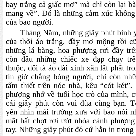
bay trắng cả giấc mơ” mà chỉ còn lại bà
mang về”. Đó là những cảm xúc không
của bao người.
Tháng Năm, những giây phút bình y
của thời áo trắng, đầy mơ mộng rồi cũ
những lá bàng, hoa phượng rơi đầy tr
còn đâu những chiếc xe đạp chạy tr
thuộc, đôi tà áo dài xinh xắn lất phất 
tin giờ chẳng bóng người, chỉ còn nh
tấm thiết trên nóc nhà, kêu “cót két”
phượng nhớ về tuổi học trò của mình, 
cái giây phút còn vui đùa cùng bạn. T
yên nhìn mái trường xưa với bao nỗi n
mắt bất chợt rơi ướt nhòa cánh phượng
tay. Những giây phút đó cứ hằn in trong 