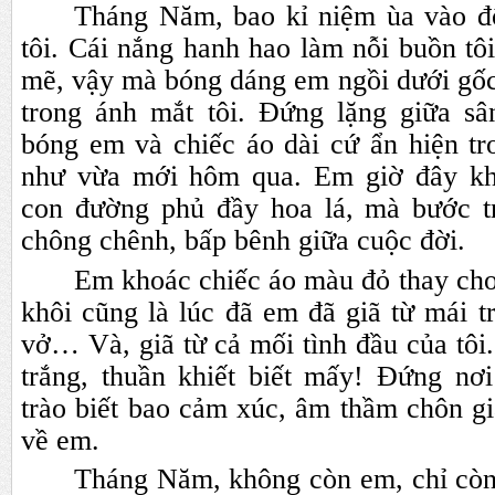
Tháng Năm, bao kỉ niệm ùa vào đ
tôi. Cái nắng hanh hao làm nỗi buồn tô
mẽ, vậy mà bóng dáng em ngồi dưới g
trong ánh mắt tôi. Đứng lặng giữa sâ
bóng em và chiếc áo dài cứ ẩn hiện tr
như vừa mới hôm qua. Em giờ đây kh
con đường phủ đầy hoa lá, mà bước t
chông chênh, bấp bênh giữa cuộc đời.
Em khoác chiếc áo màu đỏ thay cho 
khôi cũng là lúc đã em đã giã từ mái t
vở… Và, giã từ cả mối tình đầu của tôi.
trắng, thuần khiết biết mấy! Đứng nơi
trào biết bao cảm xúc, âm thầm chôn gi
về em.
Tháng Năm, không còn em, chỉ còn