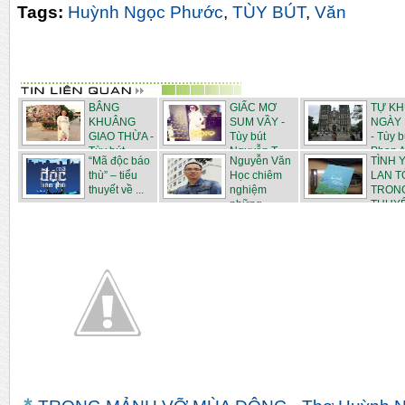
Tags:
Huỳnh Ngọc Phước
,
TÙY BÚT
,
Văn
BÂNG
GIẤC MƠ
TỰ K
KHUÂNG
SUM VẦY -
NGÀY
GIAO THỪA -
Tùy bút
- Tùy b
Tùy bút
Nguyễn T...
Phan A
“Mã độc báo
Nguyễn Văn
TÌNH 
Ngu...
thù” – tiểu
Học chiêm
LAN T
thuyết về ...
nghiệm
TRONG
những ...
THUYẾT