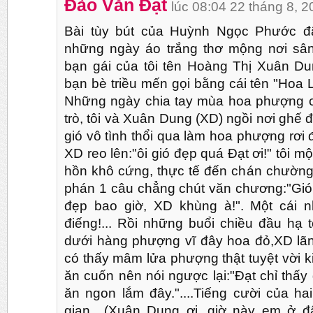
Đào Văn Đạt
lúc 08:04 22 tháng 8, 
Bài tùy bút của Huỳnh Ngọc Phước đã
những ngày áo trắng thơ mộng nơi sân
bạn gái của tôi tên Hoàng Thị Xuân D
bạn bè triều mến gọi bằng cái tên "Hoa 
Những ngày chia tay mùa hoa phượng c
trò, tôi và Xuân Dung (XD) ngồi nơi ghế 
gió vô tình thổi qua làm hoa phượng rơi
XD reo lên:"ôi gió đẹp quá Đạt ơi!" tôi mộ
hồn khô cứng, thực tế đến chán chường
phán 1 câu chẳng chút văn chương:"Gió 
đẹp bao giờ, XD khùng à!". Một cái 
điếng!... Rồi những buổi chiều đầu hạ 
dưới hàng phượng vĩ đây hoa đỏ,XD lãng
có thấy mâm lửa phượng thật tuyệt vời k
ăn cuốn nên nói ngược lại:"Đạt chỉ thấy 
ăn ngon lắm đây."....Tiếng cười của h
gian....(Xuân Dung ơi, giờ này em ở 