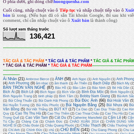
Ô phía dưới, ghi dòng chữ:
huongquenha.com
Cuối cùng, nhấp chuột vào ô
Tiếp tục
và nhấp chuột tiếp vào ô
Xuấ
bản
là xong.
(Nếu bạn đã có sẵn Tài khoản Google, thì sau khi viế
comment, chỉ cần nhấp chuột vào ô
Xuất bản
là thành công
)
Số lượt xem tháng trước
136,421
-------------------------------------------------------------------------
TÁC GIẢ & TÁC PHẨM
*
TÁC GIẢ & TÁC PHẨM
*
TÁC GIẢ & TÁC PHẨ
*
TÁC GIẢ & TÁC PHẨM
*
TÁC GIẢ & TÁC PHẨM
-----------------------------------
-------------------------------------------------------------------------------------------------------------
--------------
Ái Nhân
(21)
ẢNH
(58)
Anh Phon
Ambrose Bierce
(1)
Anh Ngọc
(1)
Anh Nguyên
(1)
(4)
Anh Phương
(9)
Bạch Diệp
(5)
âm nhạc
(2)
âm thanh
(1)
Ân Thiên
(1)
Bách Mỵ
(2
BÀN TRÒN VĂN NGHỆ
(87)
Bảo Hồ
(1)
Bảo Lâm
(1)
Bảo Ninh
(2)
Bé Hải Dân
(1
Bích Ái
(3)
Bích Lê
(4)
Bình Địa Mộc
(3)
Bích Ngọc
(1)
Bích Vân
(2)
Bình Nguyên
(1
Bobby Nam Giang
(3)
Bình Nguyên Trang
(2)
binh pháp
(1)
Bình Tâm
(1)
Bùi Anh Sắ
Bùi Đức Ánh
(66)
Bùi Hoài Vân
(5
(1)
Bùi Công Thuấn
(1)
Bùi Danh Hải Phong
(1)
Bùi Nguyên Bằng
(25)
Bùi Nhựa
(4)
Bù
Bùi Huyền Tương
(2)
Bùi Hữu Phước
(1)
Văn Bồng
(5)
BÚT KÝ
(17)
Bùi Việt Thắng
(2)
Ca Dao
(2)
Cao Duy Thảo
(1)
Cao Ki
Cao Thị Thu Hà
(3)
Quy
(1)
Cao Thọ Thêm
(2)
Cao Thoại Châu
(1)
Cao Thu Hà
(1)
Ca
Cao Văn Tam
(5)
Cát Du
(7)
Cẩm Lệ
(4)
Trọng Quế
(1)
Catherine Mansfield
(1)
Cẩ
Tú Cầu
(1)
Chàng Cát
(1)
Chánh Đức
(1)
CHÀO XUÂN 2014
(1)
CHÂN DUNG VĂ
Châu Thạch
(9)
NGHỆ SĨ
(2)
Châu Đoàn
(1)
Châu Quang Phước
(1)
Châu Thường Vin
CHỦ BIÊN
(141)
(1)
Chí Anh
(1)
Chính Đức
(1)
chủ
(1)
Chu Giang Phong
(1)
Chu La