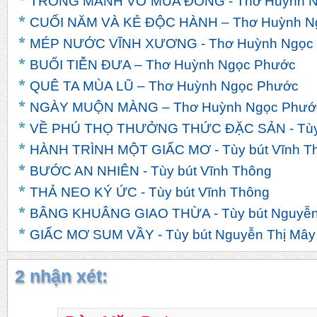
TRONG MẢNH VỠ MÙA ĐÔNG - Thơ Huỳnh N
CUỐI NĂM VÀ KẺ ĐỘC HÀNH – Thơ Huỳnh N
MÉP NƯỚC VĨNH XƯƠNG - Thơ Huỳnh Ngọc
BUỔI TIỄN ĐƯA – Thơ Huỳnh Ngọc Phước
QUÊ TA MÙA LŨ – Thơ Huỳnh Ngọc Phước
NGÀY MUỘN MÀNG – Thơ Huỳnh Ngọc Phướ
VỀ PHÚ THỌ THƯỞNG THỨC ĐẶC SẢN - Tùy 
HÀNH TRÌNH MỘT GIẤC MƠ - Tùy bút Vĩnh T
BƯỚC AN NHIÊN - Tùy bút Vĩnh Thông
THẢ NEO KÝ ỨC - Tùy bút Vĩnh Thông
BÂNG KHUÂNG GIAO THỪA - Tùy bút Nguyễn
GIẤC MƠ SUM VẦY - Tùy bút Nguyễn Thị Mây
2 nhận xét: