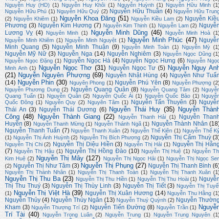
Nguyễn Huy (HD)
(1)
Nguyễn Huy Khôi
(1)
Nguyễn Huỳnh
(1)
Nguyễn Hữu Minh
(1
Nguyễn Hữu Thuần
(4)
Nguyễn Hữu Phú
(1)
Nguyễn Hữu Quý
(2)
Nguyễn Hữu Trun
Nguyễn Khoa Đăng
(51)
Nguyễn Kiề
(2)
Nguyễn Khiêm
(1)
Nguyễn Kiều Lam
(2)
Phương
(3)
Nguyễn Kim Hương
(7)
Nguyễ
Nguyễn Kim Thịnh
(1)
Nguyễn Lam
(2)
Nguyễn Minh Dũng
(46)
Lương Vỵ
(4)
Nguyên Minh
(1)
Nguyễn Minh Hoà
(1
Nguyễn Minh Phúc
(47)
Nguyễ
Nguyễn Minh Khiêm
(1)
Nguyễn Minh Nguyệt
(1)
Minh Quang
(5)
Nguyễn Minh Thuận
(9)
Nguyễn Minh Toàn
(1)
Nguyễn Mỳ
(1
Nguyễn Mỹ Nữ
(3)
Nguyễn Nga
(14)
Nguyễn Nghiêm
(3)
Nguyễn Ngọc Dũng
(1
Nguyễn Ngọc Hà
(4)
Nguyễn Ngọc Hưng
(6)
Nguyễn Ngọc Đặng
(1)
Nguyễn Ngọ
Nguyễn Ngọc Thơ
(31)
Nguyễn Nguy An
Nguyễn Ngọc Tư
(5)
Minh Anh
(1)
(21)
Nguyễn Nguyên Phượng
(69)
Nguyễn Nhật Hùng
(4)
Nguyễn Như Tuấ
Nguyễn Phin
(30)
(14)
Nguyễn Phú Yên
(8)
Nguyên Phong
(1)
Nguyễn Phượng
(2
Nguyễn Quang Quân
(8)
Nguyễn Phương Dung
(2)
Nguyễn Quang Tâm
(2)
Nguyễ
Quang Tuấn
(1)
Nguyễn Quân
(2)
Nguyễn Quốc Ái
(1)
Nguyễn Quốc Bảo
(1)
Nguyễ
Nguyễn Tấn Thuyên
(3)
Nguyễ
Quốc Đông
(1)
Nguyễn Quy
(2)
Nguyên Tâm
(1)
Nguyễn Thái Huy
(35)
Nguyễn Thàn
Thái An
(3)
Nguyễn Thái Dương
(6)
Công
(48)
Nguyễn Thành Giang
(22)
Nguyễn Than
Nguyễn Thanh Hải
(1)
Huyền
(8)
Nguyễn Thành Nhân
(18
Nguyễn Thanh Mừng
(1)
Nguyễn Thánh Ngã
(1)
Nguyễn Thanh Tuấn
(7)
Nguyễn Thanh Xuân
(2)
Nguyễn Thế Kiên
(1)
Nguyễn Thế K
Nguyễn Thị Cẩm Thuỳ
(3
(1)
Nguyễn Thị Ánh Huỳnh
(2)
Nguyễn Thị Bích Phượng
(2)
Nguyễn Thị Diệu Hiền
(3)
Nguyễn Thị Hằn
Nguyễn Thị Chi
(2)
Nguyễn Thị Hải
(1)
(7)
Nguyễn Thị Hồng Đào
(10)
Nguyễn Thị Hậu
(1)
Nguyễn Thị Huệ
(1)
Nguyễn Th
Nguyễn Thị Mây
(127)
Kim Huệ
(2)
Nguyễn Thị Ngọc Hải
(1)
Nguyễn Thị Ngọc Se
Nguyễn Thị Phụng
(27)
Nguyễn Thị Như Tâm
(3)
Nguyễn Thị Thanh Bình
(6
(2)
Nguyễn Thị Thành Nhân
(1)
Nguyễn Thị Thanh Toàn
(1)
Nguyễn Thị Thanh Xuân
(1
Nguyễn Thị Thu Ba
(23)
Nguyễ
Nguyễn Thị Thu Hiền
(1)
Nguyễn Thị Thu Hoài
(1)
Thị Thu Thuý
(3)
Nguyễn Thị Thùy Linh
(3)
Nguyễn Thị Tiết
(3)
Nguyễn Thị Tuyế
Nguyễn Thị Việt Hà
(39)
Nguyễn Thị Xuân Hương
(14)
(1)
Nguyễn Thu Hằng
(1
Nguyễn Thủy
(4)
Nguyễn Thúy Ngân
(13)
Nguyễn Thườn
Nguyễn Thuý Quỳnh
(2)
Nguyễ
Kham
(3)
Nguyễn Tiến Đường
(8)
Nguyễn Thượng Trí
(2)
Nguyễn Trần
(1)
Trí Tài
(40)
Nguyễn Trọng Luân
(2)
Nguyễn Trung
(1)
Nguyễn Trung Nguyên
(1