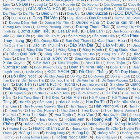
Chu Ngạn Thư
(10)
Chu Trầm Nguyên Minh
(16)
(2)
Chu Vương Miện
(1)
Chúa Sơ
Cỏ Dại
(7)
Lâm
(1)
covid 19
(1)
Công Nguyễn
(1)
Cơ Xương
(1)
Cúc Dương
(1)
Cuộc th
CỬA SỔ VĂN HÓA
(6)
văn chương
(1)
Dạ Ngân
(1)
Dã Phong Bình
(2)
Dã Phương
(1
DỌC ĐƯỜN
Diệp Linh
(18)
Dino Buzzati
(3)
Dạ Thảo
(2)
Dạ Thy
(1)
Diệp Uy
(1)
(29)
Dung Thị Vân
(28)
Duy Phạm
(6)
Du Tử Lê
(1)
Duy Bằng
(1)
Dương Diệu Min
Dương Hằng
(7)
Dương Kim Nhi
(4
(1)
Dương Đăng Huệ
(1)
Dương Hải Yến
(2)
Dương Thành Thái
(3)
Dương Kim Thoa
(1)
Dương Phương Vinh
(1)
Dương Thị Yế
Dương Xuân Triều
(6)
Dzạ Lữ Kiều
(6)
Đàm Lan
(17)
Trinh
(2)
Đan Ngọc
(2)
đạ
Đào Phạ
đức
(2)
Đào Hiền
(2)
Đào Hữu Thức
(2)
Đào Khương
(2)
Đào Minh Hiệp
(2)
Thuỳ Trang
(82)
Đào Thanh Hoà
(14)
Đào Quang Bắc
(1)
Đào Quý Thạnh
(1)
Đà
Đào Văn Đạt
(31)
Đào Thị Thu Hiền
(3)
Đào Viết Bửu
(7)
Thị Quý Thanh
(1)
Đặn
Đặng Quốc Khán
Châu Long
(1)
Đặng Diệu Thoa
(1)
Đăng Đăng
(1)
Đăng Huỳnh
(1)
(8)
Đặng Quý Địch
(3)
Đặng Tấn Tới
(2)
Đặng Thị Hoa
(2)
Đặng Thị Xuân
(1)
Đặn
Đặng Tường Vy
(3)
Đặn
Toán
(1)
Đăng Trình
(1)
Đặng Văn Sử
(1)
Đặng Việt Trinh
(1)
Xuân Xuyến
(9)
Đin
ĐIỂM BÁO
(2)
Điêu Thuyền
(1)
Đinh Lốc
(2)
Đình Thậm
(1)
Vương Khanh
(4)
Đoàn Thị Minh Hiệp
(4)
Đoàn Khương Duy
(1)
Đoàn Tình
(1)
Đoà
ĐỌC SÁCH
(30)
Đỗ Chiến Thắng
(6)
Đỗ Duy Hoàn
Tuyết Thu
(1)
Đoản văn
(1)
(15)
Đỗ Hồng Ngọc
(5)
Đỗ KIm Dung
(1)
Đỗ Phu
(1)
Đỗ Quyên
(2)
Đỗ Tâm Linh
(1)
Đ
Tấn Đạt
(2)
Đỗ Thị Kim Hải
(2)
Đỗ Trúc Hàn
(1)
Đỗ Văn Tiến
(1)
Đỗ Xuân Phương
(1)
Đứ
Đức Tiên
(3)
Elena Pucillo Truong
(6)
Gian
Linh
(1)
gan jing world
(1)
Ghi chép
(2)
Đình
(8)
Giang Hiền Sơn
(6)
Giáo dục
(1)
Guy de Maupassant
(1)
Hà Đoàn
(2)
Hạ L
Hạ Thi
(3)
(1)
Hà Nguyên
(2)
Hà Nhi
(1)
Hà Nhữ Uyên
(2)
Hà Phi Phượng
(1)
Hà Thị Th
Hải Miên
(3)
Hả
Hằng
(1)
Hà Tùng Sơn
(1)
Hải Điểu
(1)
Hải Phong
(2)
Hải Thăng
(1)
Thuỵ
(6)
Hàn Du Tử
(17)
Hải Yến
(2)
Hàm Sơn
(1)
Hàn Dã Thảo
(2)
Hàn Hữu Yên
(1
Hàn Phong Vũ
(19)
Hàn Lâm
(1)
Hãn Nguyên Nguyễn Nhã
(1)
Hàn Nguyệt
(1)
Hàn Tí
(1)
Hạng Vũ
(1)
Hậu Cốc Ngang
(1)
Hậu Đậu
(1)
Hiếu Dũng
(1)
Hoa Hướng Dương
(1
Hoà
Hoa Tím Buồn
(4)
Hoà Văn
(10)
Hoa Mai
(2)
Hoa Tuyết
(2)
Hoa Xuyến Chi
(1)
Huyền Thanh
(53)
Hoàng Anh 79
(26)
Hoàn
Hoàng Anh
(6)
Hoan Giang
(1)
Chẩm
(53)
Hoàng Giao
(4)
Hoàng Hạ Miê
Hoàng Chẫm
(1)
Hoàng Đình Quang
(2)
(6)
Hoàng Khánh Duy
(5)
Hoàng Hữu
(1)
Hoàng Kim
(1)
Hoàng Kim Chi
(1)
Hoàng Ki
Hoàng Linh
(6)
Hoàng Lộc
(8)
Oanh
(2)
Hoàng Long
(2)
Hoàng Mẫn
(1)
Hoàng Min
Hoàng Ngọc Xuân
(4)
Tường
(2)
Hoàng Nghĩa Lược
(1)
Hoàng Nguyên
(1)
Hoàng Ph