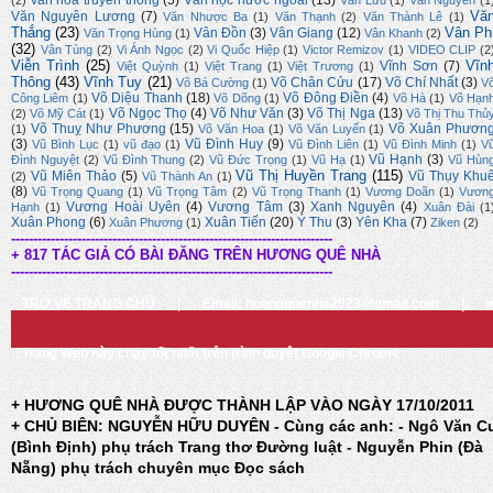
văn hóa truyền thống
(5)
Văn học nước ngoài
(13)
(2)
Văn Lưu
(1)
Văn Nguyên
(1
Vă
Văn Nguyên Lương
(7)
Văn Nhược Ba
(1)
Văn Thạnh
(2)
Văn Thành Lê
(1)
Thắng
(23)
Vân Ph
Vân Đồn
(3)
Vân Giang
(12)
Văn Trọng Hùng
(1)
Vân Khanh
(2)
(32)
Vân Tùng
(2)
Vi Ánh Ngọc
(2)
Vi Quốc Hiệp
(1)
Victor Remizov
(1)
VIDEO CLIP
(2
Viễn Trình
(25)
Vĩn
Vĩnh Sơn
(7)
Việt Quỳnh
(1)
Việt Trang
(1)
Việt Trương
(1)
Thông
(43)
Vĩnh Tuy
(21)
Võ Chân Cửu
(17)
Võ Chí Nhất
(3)
Võ Bá Cường
(1)
V
Võ Diệu Thanh
(18)
Võ Đông Điền
(4)
Công Liêm
(1)
Võ Dõng
(1)
Võ Hà
(1)
Võ Hạn
Võ Ngọc Thọ
(4)
Võ Như Văn
(3)
Võ Thị Nga
(13)
(2)
Võ Mỹ Cát
(1)
Võ Thị Thu Thủ
Võ Thuỵ Như Phương
(15)
Võ Xuân Phươn
(1)
Võ Văn Hoa
(1)
Võ Văn Luyến
(1)
(3)
Vũ Đình Huy
(9)
Vũ Bình Lục
(1)
vũ đạo
(1)
Vũ Đình Liên
(1)
Vũ Đình Minh
(1)
V
Vũ Hạnh
(3)
Đình Nguyệt
(2)
Vũ Đình Thung
(2)
Vũ Đức Trọng
(1)
Vũ Hạ
(1)
Vũ Hùn
Vũ Thị Huyền Trang
(115)
Vũ Miên Thảo
(5)
Vũ Thụy Khu
(2)
Vũ Thành An
(1)
(8)
Vũ Trọng Quang
(1)
Vũ Trọng Tâm
(2)
Vũ Trọng Thanh
(1)
Vương Doãn
(1)
Vươn
Vương Hoài Uyên
(4)
Vương Tâm
(3)
Xanh Nguyên
(4)
Hạnh
(1)
Xuân Đài
(1
Xuân Phong
(6)
Xuân Tiến
(20)
Ý Thu
(3)
Yên Kha
(7)
Xuân Phương
(1)
Ziken
(2)
-------------------------------------------------------------------------
+ 817 TÁC GIẢ CÓ BÀI ĐĂNG TRÊN HƯƠNG QUÊ NHÀ
-------------------------------------------------------------------------
TRỞ VỀ TRANG CHỦ
|
Email: huongquenha2023@gmail.com
|
Trang Web này chạy tốt nhất trên trình duyệt Google Chrome
+ HƯƠNG QUÊ NHÀ ĐƯỢC THÀNH LẬP VÀO NGÀY 17/10/2011
+ CHỦ BIÊN: NGUYỄN HỮU DUYÊN - Cùng các anh: - Ngô Văn C
(Bình Định) phụ trách Trang thơ Đường luật - Nguyễn Phin (Đà
Nẵng) phụ trách chuyên mục Đọc sách