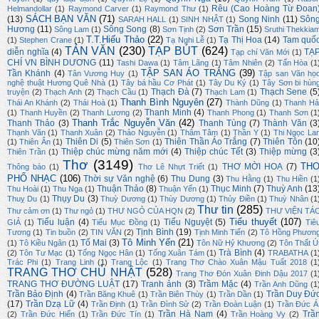
Rêu (Cao Hoàng Từ Đoan
Helmandollar
(1)
Raymond Carver
(1)
Raymond Thư
(1)
SÁCH BẠN VĂN
(71)
(13)
Song Ninh
(11)
Sôn
SARAH HALL
(1)
SINH NHẬT
(1)
Hương
(11)
Sông Song
(8)
Sơn Trần
(15)
Sông Lam
(1)
Sơn Tịnh
(2)
Sruthi Thekkia
T.T.Hiếu Thảo
(22)
Tạ Thị Hoa
(14)
Tam quố
(1)
Stephen Crane
(1)
Tạ Nghi Lễ
(1)
TẢN VĂN
(230)
TẠP BÚT
(624)
diễn nghĩa
(4)
TẠ
Tạp chí Văn Mới
(1)
CHÍ VN BÌNH DƯƠNG
(11)
Tashi Dawa
(1)
Tâm Lãng
(1)
Tâm Nhiên
(2)
Tấn Hòa
(1
TẬP SAN ÁO TRẮNG
(39)
Tần Khánh
(4)
Tân Vương Huy
(1)
Tập san Văn họ
nghệ thuật Hương Quê Nhà
(1)
Tây bá hầu Cơ Phát
(1)
Tây Du Ký
(1)
Tây Sơn bi hùn
Thạch Đà
(7)
Thạch Sene
(5
truyện
(2)
Thạch Anh
(2)
Thạch Cầu
(1)
Thạch Lam
(1)
Thanh Bình Nguyên
(27)
Thái An Khánh
(2)
Thái Hoà
(1)
Thành Dũng
(1)
Thanh Hả
Thanh Minh
(4)
(1)
Thanh Huyền
(2)
Thanh Lương
(2)
Thanh Phong
(1)
Thanh Sơn
(1
Thanh Trắc Nguyễn Văn
(42)
Thanh Thảo
(3)
Thanh Tùng
(7)
Thành Văn
(3
Thạnh Văn
(1)
Thanh Xuân
(2)
Thảo Nguyễn
(1)
Thâm Tâm
(1)
Thần Y
(1)
Thi Ngọc La
Thiên Di
(5)
Thiên Thần Áo Trắng
(7)
Thiên Tôn
(10
(1)
Thiên Ân
(1)
Thiên Sơn
(1)
Thiệp chúc mừng năm mới
(4)
Thiệp chúc Tết
(3)
Thiệp mừng
(3
Thiên Trần
(1)
Thơ
(3149)
TH
THƠ MỜI HOẠ
(7)
Thông báo
(1)
Thơ Lê Nhựt Triết
(1)
PHỔ NHẠC
(106)
Thời sự Văn nghệ
(6)
Thu Dung
(3)
Thu Hằng
(1)
Thu Hiền
(1
Thuận Thảo
(8)
Thục Minh
(7)
Thuỳ Anh
(13
Thu Hoài
(1)
Thu Nga
(1)
Thuận Yến
(1)
Thụy Du
(3)
Thuỵ Du
(1)
Thuỳ Dương
(1)
Thùy Dương
(1)
Thủy Điền
(1)
Thuỳ Nhân
(1
Thư tin
(285)
Thư cảm ơn
(1)
Thư ngỏ
(1)
THƯ NGỎ CỦA HQN
(2)
THƯ VIỆN TÁ
Tiểu thuyết
(107)
Tiểu luận
(4)
Tiểu Nguyệt
(5)
GIẢ
(1)
Tiểu Mục Đồng
(1)
Tiê
Tịnh Bình
(19)
Tương
(1)
Tin buồn
(2)
TIN VĂN
(2)
Tịnh Minh Tiến
(2)
Tô Hồng Phươn
Tô Minh Yến
(21)
Tố Mai
(3)
(1)
Tô Kiều Ngân
(1)
Tôn Nữ Hỷ Khương
(2)
Tôn Thất Ú
Trà Bình
(4)
(2)
Tôn Tư Mạc
(1)
Tống Ngọc Hân
(1)
Tống Xuân Tám
(1)
TRABATHA
(1
Trác Phi
(1)
Trang Linh
(1)
Trang Lộc
(1)
Trang Thơ Chào Xuân Mậu Tuất 2018
(1
TRANG THƠ CHỦ NHẬT
(528)
Trang Thơ Đón Xuân Đinh Dậu 2017
(1
TRANG THƠ ĐƯỜNG LUẬT
(17)
Tranh ảnh
(3)
Trầm Mặc
(4)
Trần Anh Dũng
(1
Trần Bảo Định
(4)
Trần Duy Đứ
Trần Băng Khuê
(1)
Trần Biên Thùy
(1)
Trần Dần
(1)
(17)
Trần Dzạ Lữ
(4)
Trần Định
(1)
Trần Đình Sử
(2)
Trần Đoàn Luận
(1)
Trần Đức Á
Trần Hà Nam
(4)
Trầ
(2)
Trần Đức Hiển
(1)
Trần Đức Tín
(1)
Trần Hoàng Vy
(2)