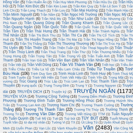
Hồng Vân
(5)
Trần Hữ
Trần Huiền Ân
(2)
Trần Huy Minh Phương
(2)
Trần Hữu Du
(1)
Hội
(17)
Trần Kim Đức
(5)
Trần Kim Loan
(2)
Trần Kim Quy
(1)
Trần Lê Sơn Ý
(2)
Trầ
Trần Mai Hường
(11)
Linh Chi
(1)
Trần Long Thạch
(1)
Trần Lưu
(1)
Trần Mạnh Hảo
(1
Trần Minh Nguyệt
(16)
Trần Ngọc Hồ Trường
(4)
Trần Ngọc Mỹ
(11
Trần Năm
(1)
Trần Nguyên Hạnh
(6)
Trần Như Luận
(3)
Trần Nhã My
(2)
Trần Nhương
(1)
Trầ
Trần Quang Dũng
(4)
Trần Quang Khanh
(12)
Phù Nam
(1)
Trần Quang Lộc
(1
Trần Quang Ngân
(10)
Trần Quốc Tiến
(8)
Trần Quốc Toàn
(1)
Trần Quốc Việt
(1
Trần Tâm
(7)
Trần Thái Hưng
(5)
Trần Thanh Hải
(3)
Trầ
Trần Thành Nghĩa
(1)
Thế Nhân
(13)
Trần Thi Ca
(9)
Trần Thị Bích Thu
(1)
Trần Thị Cổ Tích
(2)
Trần Th
Trần Thị Huyền Trang
(3)
Trần Th
Huệ
(1)
Trần Thị Mai
(1)
Trần Thị Ngọc Hồng
(1)
Thanh
(5)
Trần Thị Thương Thương
(4)
Trầ
Trần Thị Thắng
(1)
Trần Thị Trúc Hạ
(1)
Thị Uyên
(8)
Trần Thiện
(3)
Trần Thuậ
Trần Thiện Tuấn
(1)
Trần Thoại Nguyên
(2)
(7)
Trần Thúy Lành
(6)
Trần Thuỳ Trang
(1)
Trần Thư
(1)
Trần Thương Nhiều
(1)
Trầ
Trần Tuấ
Trọng Hưng
(2)
Trần Trọng Tân
(1)
Trần Trọng Vũ
(2)
Trần Tuấn Anh
(2)
Thanh
(10)
Trần Văn Bạn
(16)
Trần Văn Nhân
(5)
Trần Vạn Giã
(2)
Trần Văn Thiê
Trần Võ Thành Văn
(24)
Trần Viết Dũng
(11)
(1)
Trần Việt
(1)
Triết học
(2)
Triều Â
Triệu Từ Truyền
(30)
Trịn
(2)
Triều Châu
(1)
Triều La Vỹ
(2)
Triệu Lam Châu
(1)
Bửu Hoài
(106)
Trịnh Hoài Linh
(5)
Trịnh Huy
(4)
Trịnh Duy Sơn
(2)
Trịnh Thuỳ M
(1)
Trịnh Tuyên
(1)
Trịnh Viết Hiền
(1)
Trịnh Viết Hiệp
(1)
Trịnh Yến
(2)
Trọng Mật
(2)
tr
Trúc Giang
(4)
Trúc Thanh Tâm
(12)
Trú
vương
(1)
Trúc Lập
(1)
Trúc Linh Lan
(2)
Thuyên
(3)
Truyệ
trung quốc
(1)
Trung Trung Đỉnh
(1)
Trung Y
(1)
Truong Nguyen
(1)
TRUYỆN NGẮN
(1173
dài
(10)
TRUYỆN DỊCH
(17)
Truyện ký
(2)
TRUYỆN VỪA
(14)
Trương Công Tưởng
(16)
Trương Đìn
Trương Diễm Phiến
(1)
Phượng
(8)
Trương Đình Tuấn
(3)
Trương Hồng Phúc
(14)
Trương Huỳnh Nh
Trườn
Trương Nam Chi
(5)
Trân
(2)
Trương Lan Anh
(1)
Trương Thanh Cường
(2)
Thắng
(65)
Trương Thị Thanh Tâm
(22)
Trường Thịnh
(6
Trương Thị Thúy
(2)
Trương Văn Dân
(21)
Tuấn Nguyễ
Trương Tri
(2)
Trương Viết Hùng
(1)
TTM
(1)
TÙY BÚT
(120)
(7)
Tuấn Quỳnh
(3)
Tuệ Mỹ
(1)
Tuti
(2)
Tuỳ bút
(2)
Tuyết Nhung
(2
Tuyết Vân
(1)
tứ đại mỹ nhân
(1)
Tường Vi
(1)
TX
(1)
Út Lãng Tử
(1)
Uyên Khuê
(2)
Uyê
Văn
(2483)
Minh
(1)
Uyển Phan
(1)
Vạn Lộc
(1)
Vành Khuyên
(1)
Văn Công M