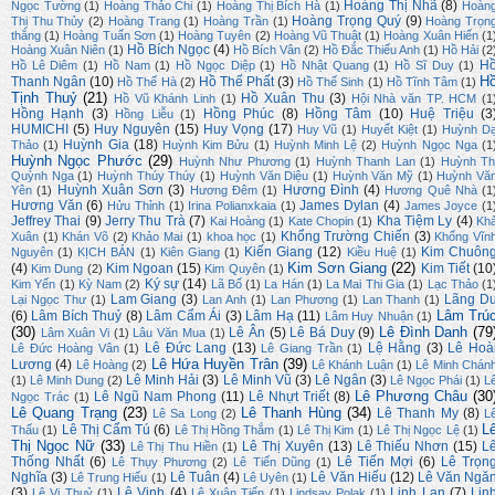
Hoàng Thị Nhã
(8)
Ngọc Tường
(1)
Hoàng Thảo Chi
(1)
Hoàng Thị Bích Hà
(1)
Hoàn
Hoàng Trọng Quý
(9)
Thị Thu Thủy
(2)
Hoàng Trang
(1)
Hoàng Trần
(1)
Hoàng Trọn
thắng
(1)
Hoàng Tuấn Sơn
(1)
Hoàng Tuyên
(2)
Hoàng Vũ Thuật
(1)
Hoàng Xuân Hiến
(1
Hồ Bích Ngọc
(4)
Hoàng Xuân Niên
(1)
Hồ Bích Vân
(2)
Hồ Đắc Thiếu Anh
(1)
Hồ Hải
(2
H
Hồ Lê Diêm
(1)
Hồ Nam
(1)
Hồ Ngọc Diệp
(1)
Hồ Nhật Quang
(1)
Hồ Sĩ Duy
(1)
H
Thanh Ngân
(10)
Hồ Thế Phất
(3)
Hồ Thế Hà
(2)
Hồ Thế Sinh
(1)
Hồ Tĩnh Tâm
(1)
Tịnh Thuỷ
(21)
Hồ Xuân Thu
(3)
Hồ Vũ Khánh Linh
(1)
Hội Nhà văn TP. HCM
(1
Hồng Hạnh
(3)
Hồng Phúc
(8)
Hồng Tâm
(10)
Huệ Triệu
(3
Hồng Liễu
(1)
HUMICHI
(5)
Huy Nguyên
(15)
Huy Vọng
(17)
Huy Vũ
(1)
Huyết Kiệt
(1)
Huỳnh D
Huỳnh Gia
(18)
Thảo
(1)
Huỳnh Kim Bửu
(1)
Huỳnh Minh Lệ
(2)
Huỳnh Ngọc Nga
(1
Huỳnh Ngọc Phước
(29)
Huỳnh Như Phương
(1)
Huỳnh Thanh Lan
(1)
Huỳnh Th
Quỳnh Nga
(1)
Huỳnh Thúy Thúy
(1)
Huỳnh Văn Diệu
(1)
Huỳnh Văn Mỹ
(1)
Huỳnh Vă
Huỳnh Xuân Sơn
(3)
Hương Đình
(4)
Yên
(1)
Hương Đêm
(1)
Hương Quê Nhà
(1
Hương Văn
(6)
James Dylan
(4)
Hửu Thỉnh
(1)
Irina Polianxkaia
(1)
James Joyce
(1
Jeffrey Thai
(9)
Jerry Thu Trà
(7)
Kha Tiệm Ly
(4)
Kai Hoàng
(1)
Kate Chopin
(1)
Kh
Khổng Trường Chiến
(3)
Xuân
(1)
Khán Võ
(2)
Khảo Mai
(1)
khoa học
(1)
Khổng Vĩn
Kiến Giang
(12)
Kim Chuôn
Nguyên
(1)
KỊCH BẢN
(1)
Kiên Giang
(1)
Kiều Huệ
(1)
Kim Sơn Giang
(22)
(4)
Kim Ngoan
(15)
Kim Tiết
(10
Kim Dung
(2)
Kim Quyên
(1)
Ký sự
(14)
Kim Yến
(1)
Kỳ Nam
(2)
Lã Bố
(1)
La Hán
(1)
La Mai Thi Gia
(1)
Lạc Thảo
(1
Lam Giang
(3)
Lãng D
Lại Ngọc Thư
(1)
Lan Anh
(1)
Lan Phương
(1)
Lan Thanh
(1)
Lâm Trú
(6)
Lâm Bích Thuỷ
(8)
Lâm Cẩm Ái
(3)
Lâm Hạ
(11)
Lâm Huy Nhuận
(1)
(30)
Lê Đình Danh
(79
Lê Ân
(5)
Lê Bá Duy
(9)
Lâm Xuân Vi
(1)
Lâu Văn Mua
(1)
Lê Đức Lang
(13)
Lệ Hằng
(3)
Lê Hoà
Lê Đức Hoàng Vân
(1)
Lê Giang Trần
(1)
Lê Hứa Huyền Trân
(39)
Lương
(4)
Lê Hoàng
(2)
Lê Khánh Luận
(1)
Lê Minh Chán
Lê Minh Hải
(3)
Lê Minh Vũ
(3)
Lê Ngân
(3)
(1)
Lê Minh Dung
(2)
Lê Ngọc Phái
(1)
L
Lê Phương Châu
(30
Lê Ngũ Nam Phong
(11)
Lê Nhựt Triết
(8)
Ngọc Trác
(1)
Lê Quang Trạng
(23)
Lê Thanh Hùng
(34)
Lê Thanh My
(8)
Lê Sa Long
(2)
L
L
Lê Thị Cẩm Tú
(6)
Thấu
(1)
Lê Thị Hồng Thắm
(1)
Lê Thị Kim
(1)
Lê Thị Ngọc Lệ
(1)
Thị Ngọc Nữ
(33)
Lê Thị Xuyên
(13)
Lê Thiếu Nhơn
(15)
L
Lê Thị Thu Hiền
(1)
Thống Nhất
(6)
Lê Tiến Mợi
(6)
Lê Trọn
Lê Thụy Phương
(2)
Lê Tiến Dũng
(1)
Nghĩa
(3)
Lê Tuân
(4)
Lê Văn Hiếu
(12)
Lê Văn Ngă
Lê Trung Hiếu
(1)
Lê Uyên
(1)
(3)
Lê Vinh
(4)
Linh Lan
(7)
Lin
Lê Vi Thuỷ
(1)
Lê Xuân Tiến
(1)
Lindsay Polak
(1)