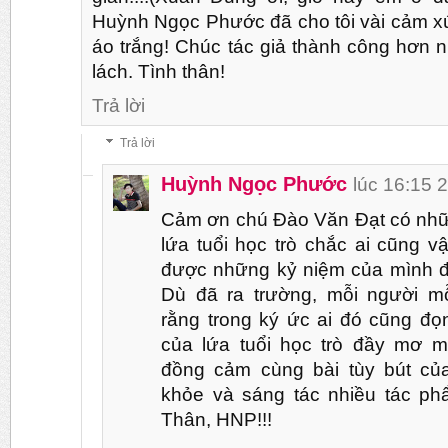
Huỳnh Ngọc Phước đã cho tôi vài cảm xúc
áo trắng! Chúc tác giả thành công hơn nữ
lách. Tình thân!
Trả lời
Trả lời
Huỳnh Ngọc Phước
lúc 16:15 
Cảm ơn chú Đào Văn Đạt có nhữn
lứa tuổi học trò chắc ai cũng v
được những kỷ niệm của mình đối
Dù đã ra trường, mỗi người m
rằng trong ký ức ai đó cũng đọ
của lứa tuổi học trò đầy mơ 
đồng cảm cùng bài tùy bút củ
khỏe và sáng tác nhiều tác p
Thân, HNP!!!