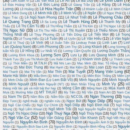
(30)
Lê Đình Danh
(79
Lê Ân
(5)
Lê Bá Duy
(9)
Lâm Xuân Vi
(1)
Lâu Văn Mua
(1)
Lê Đức Lang
(13)
Lệ Hằng
(3)
Lê Hoà
Lê Đức Hoàng Vân
(1)
Lê Giang Trần
(1)
Lê Hứa Huyền Trân
(39)
Lương
(4)
Lê Hoàng
(2)
Lê Khánh Luận
(1)
Lê Minh Chán
Lê Minh Hải
(3)
Lê Minh Vũ
(3)
Lê Ngân
(3)
(1)
Lê Minh Dung
(2)
Lê Ngọc Phái
(1)
L
Lê Phương Châu
(30
Lê Ngũ Nam Phong
(11)
Lê Nhựt Triết
(8)
Ngọc Trác
(1)
Lê Quang Trạng
(23)
Lê Thanh Hùng
(34)
Lê Thanh My
(8)
Lê Sa Long
(2)
L
L
Lê Thị Cẩm Tú
(6)
Thấu
(1)
Lê Thị Hồng Thắm
(1)
Lê Thị Kim
(1)
Lê Thị Ngọc Lệ
(1)
Thị Ngọc Nữ
(33)
Lê Thị Xuyên
(13)
Lê Thiếu Nhơn
(15)
L
Lê Thị Thu Hiền
(1)
Thống Nhất
(6)
Lê Tiến Mợi
(6)
Lê Trọn
Lê Thụy Phương
(2)
Lê Tiến Dũng
(1)
Nghĩa
(3)
Lê Tuân
(4)
Lê Văn Hiếu
(12)
Lê Văn Ngă
Lê Trung Hiếu
(1)
Lê Uyên
(1)
(3)
Lê Vinh
(4)
Linh Lan
(7)
Lin
Lê Vi Thuỷ
(1)
Lê Xuân Tiến
(1)
Lindsay Polak
(1)
Lan (Quảng Nam)
(8)
Linh Phương
(3)
Long Khánh
(4)
Linh Thy
(2)
Long Vương
(1
Lữ Hồng
(3)
Lương Duyên Thắn
luân hồi
(1)
Lư Nhất Vũ
(1)
Lương Cẩm Quyên
(1)
Lương Sơn
(27)
(3)
Lưu Ly
(6)
Lưu Quang Minh
(15)
Lương Đình Khoa
(1)
Lư
Lý Khánh Vinh
(15)
Thành Tựu
(1)
Lưu Thị Mười
(2)
Lưu Xuân Cảnh
(2)
Lý Thành Lon
M.T.N.H
(7)
(1)
Lý Thời Miễn
(1)
Mã Nhị Lan
(1)
Mạc Minh
(2)
Mạc Tố Hồng
(1)
Mạ
Mai Đức Trung
(6)
Mai Loan
(12)
Tường
(2)
Mai Hạnh
(1)
Mai Kiệm
(1)
Mai Nhật
(2
Mai Tuyết
(37)
Mang Viên Long
(63
Mai Thìn
(3)
Mai Thanh
(1)
Mai Thị Vân
(1)
Marie Hải Miên
(4)
Mẫu Đơn
(1)
Mèo Con
(1)
Mi Thu
(1)
Miên Đức Thắng
(2)
Miên Lin
Minh Đan (Lọ Lem Đất Võ)
(6)
Minh Nguyên
(15)
Minh Nguyễ
(1)
Minh Châu
(2)
Minh Vy
(25)
(3)
Minh Nguyệt
(15)
Minh Nguyệt (NT)
(1)
Minh Nhân Tông
(1)
Mỗ
Mộng Cầm
(8)
Mùa Xanh
(3
tháng một tác giả và một bài thơ hay
(2)
Mộng Nam
(1)
MỸ THUẬT
(6)
Mưa
(1)
Mường Mán
(1)
My Tiên
(1)
Mỹ Vân
(1)
Nam Art
(2)
Nam Ca
Ngàn Thương
(33)
Nam Thi
(17)
NCCGL
(4)
(1)
Năm Bửu
(1)
Nấm Độc
(1)
Ngà
Ngọc Diệp
(35)
Ngọc Bút
(8)
Đẹp Tươi
(1)
nghệ thuật.
(1)
nghiên cứu
(1)
Ngọc Thịn
Ngô Diệp
(6)
Ngô Đình Hải
(7)
(1)
Ngô Càn Chiểu
(1)
Ngô Cự Chính
(2)
Ngô Hồn
Ngô Minh Trãi
(3)
Nhung
(1)
Ngô Liêm Khoan
(1)
Ngô Nguyên Ngiễm
(1)
Ngô Thị Ho
Ngô Thuý Nga
(30)
Ngô Thị Ngọc Diệp
(10)
Ngô Thúy Nga
(16)
Ngô Thy Họ
(1)
Ngô Văn Cư
(52)
(7)
Ngô Văn Giảng
(11)
Ngô Văn Khanh
(17)
Ngô Viết Hòa
(2
Nguyễn An Bình
(70)
Nguyễn An Đình
(4)
Nguyễn
(1)
Nguyễn Ánh 9
(1)
Nguyễn B
Nguyê
Nhân
(1)
Nguyễn Bích Sao Linh
(1)
Nguyễn Bình
(1)
Nguyễn Bính Hồng Cầu
(2)