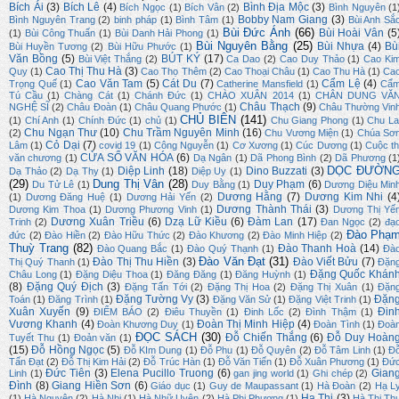
Bích Ái
(3)
Bích Lê
(4)
Bình Địa Mộc
(3)
Bích Ngọc
(1)
Bích Vân
(2)
Bình Nguyên
(1
Bobby Nam Giang
(3)
Bình Nguyên Trang
(2)
binh pháp
(1)
Bình Tâm
(1)
Bùi Anh Sắ
Bùi Đức Ánh
(66)
Bùi Hoài Vân
(5
(1)
Bùi Công Thuấn
(1)
Bùi Danh Hải Phong
(1)
Bùi Nguyên Bằng
(25)
Bùi Nhựa
(4)
Bù
Bùi Huyền Tương
(2)
Bùi Hữu Phước
(1)
Văn Bồng
(5)
BÚT KÝ
(17)
Bùi Việt Thắng
(2)
Ca Dao
(2)
Cao Duy Thảo
(1)
Cao Ki
Cao Thị Thu Hà
(3)
Quy
(1)
Cao Thọ Thêm
(2)
Cao Thoại Châu
(1)
Cao Thu Hà
(1)
Ca
Cao Văn Tam
(5)
Cát Du
(7)
Cẩm Lệ
(4)
Trọng Quế
(1)
Catherine Mansfield
(1)
Cẩ
Tú Cầu
(1)
Chàng Cát
(1)
Chánh Đức
(1)
CHÀO XUÂN 2014
(1)
CHÂN DUNG VĂ
Châu Thạch
(9)
NGHỆ SĨ
(2)
Châu Đoàn
(1)
Châu Quang Phước
(1)
Châu Thường Vin
CHỦ BIÊN
(141)
(1)
Chí Anh
(1)
Chính Đức
(1)
chủ
(1)
Chu Giang Phong
(1)
Chu La
Chu Ngạn Thư
(10)
Chu Trầm Nguyên Minh
(16)
(2)
Chu Vương Miện
(1)
Chúa Sơ
Cỏ Dại
(7)
Lâm
(1)
covid 19
(1)
Công Nguyễn
(1)
Cơ Xương
(1)
Cúc Dương
(1)
Cuộc th
CỬA SỔ VĂN HÓA
(6)
văn chương
(1)
Dạ Ngân
(1)
Dã Phong Bình
(2)
Dã Phương
(1
DỌC ĐƯỜN
Diệp Linh
(18)
Dino Buzzati
(3)
Dạ Thảo
(2)
Dạ Thy
(1)
Diệp Uy
(1)
(29)
Dung Thị Vân
(28)
Duy Phạm
(6)
Du Tử Lê
(1)
Duy Bằng
(1)
Dương Diệu Min
Dương Hằng
(7)
Dương Kim Nhi
(4
(1)
Dương Đăng Huệ
(1)
Dương Hải Yến
(2)
Dương Thành Thái
(3)
Dương Kim Thoa
(1)
Dương Phương Vinh
(1)
Dương Thị Yế
Dương Xuân Triều
(6)
Dzạ Lữ Kiều
(6)
Đàm Lan
(17)
Trinh
(2)
Đan Ngọc
(2)
đạ
Đào Phạ
đức
(2)
Đào Hiền
(2)
Đào Hữu Thức
(2)
Đào Khương
(2)
Đào Minh Hiệp
(2)
Thuỳ Trang
(82)
Đào Thanh Hoà
(14)
Đào Quang Bắc
(1)
Đào Quý Thạnh
(1)
Đà
Đào Văn Đạt
(31)
Đào Thị Thu Hiền
(3)
Đào Viết Bửu
(7)
Thị Quý Thanh
(1)
Đặn
Đặng Quốc Khán
Châu Long
(1)
Đặng Diệu Thoa
(1)
Đăng Đăng
(1)
Đăng Huỳnh
(1)
(8)
Đặng Quý Địch
(3)
Đặng Tấn Tới
(2)
Đặng Thị Hoa
(2)
Đặng Thị Xuân
(1)
Đặn
Đặng Tường Vy
(3)
Đặn
Toán
(1)
Đăng Trình
(1)
Đặng Văn Sử
(1)
Đặng Việt Trinh
(1)
Xuân Xuyến
(9)
Đin
ĐIỂM BÁO
(2)
Điêu Thuyền
(1)
Đinh Lốc
(2)
Đình Thậm
(1)
Vương Khanh
(4)
Đoàn Thị Minh Hiệp
(4)
Đoàn Khương Duy
(1)
Đoàn Tình
(1)
Đoà
ĐỌC SÁCH
(30)
Đỗ Chiến Thắng
(6)
Đỗ Duy Hoàn
Tuyết Thu
(1)
Đoản văn
(1)
(15)
Đỗ Hồng Ngọc
(5)
Đỗ KIm Dung
(1)
Đỗ Phu
(1)
Đỗ Quyên
(2)
Đỗ Tâm Linh
(1)
Đ
Tấn Đạt
(2)
Đỗ Thị Kim Hải
(2)
Đỗ Trúc Hàn
(1)
Đỗ Văn Tiến
(1)
Đỗ Xuân Phương
(1)
Đứ
Đức Tiên
(3)
Elena Pucillo Truong
(6)
Gian
Linh
(1)
gan jing world
(1)
Ghi chép
(2)
Đình
(8)
Giang Hiền Sơn
(6)
Giáo dục
(1)
Guy de Maupassant
(1)
Hà Đoàn
(2)
Hạ L
Hạ Thi
(3)
(1)
Hà Nguyên
(2)
Hà Nhi
(1)
Hà Nhữ Uyên
(2)
Hà Phi Phượng
(1)
Hà Thị Th