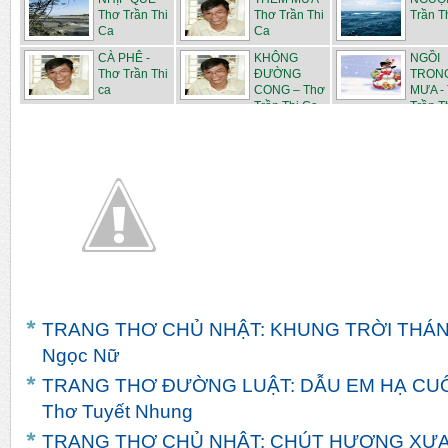
Thơ Trần Thi
Thơ Trần Thi
Trần T
Ca
Ca
CÀ PHÊ -
KHÔNG
NGỒI
Thơ Trần Thi
ĐƯỜNG
TRON
ca
CONG – Thơ
MƯA -
Trần Thi Ca
Trần Th
TRANG THƠ CHỦ NHẬT: KHUNG TRỜI THÁNG 
Ngọc Nữ
TRANG THƠ ĐƯỜNG LUẬT: DẪU EM HẠ CUỐI
Thơ Tuyết Nhung
TRANG THƠ CHỦ NHẬT: CHÚT HƯƠNG XƯA - 