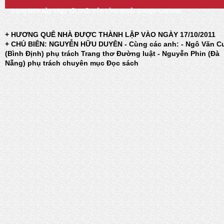
Trang Web này chạy tốt nhất trên trình duyệt Google Chrome
+ HƯƠNG QUÊ NHÀ ĐƯỢC THÀNH LẬP VÀO NGÀY 17/10/2011
+ CHỦ BIÊN: NGUYỄN HỮU DUYÊN - Cùng các anh: - Ngô Văn C
(Bình Định) phụ trách Trang thơ Đường luật - Nguyễn Phin (Đà
Nẵng) phụ trách chuyên mục Đọc sách