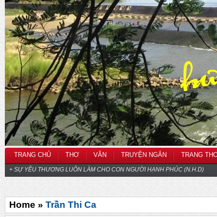
TRANG CHỦ
THƠ
VĂN
TRUYỆN NGẮN
TRANG TH
+ SỰ YÊU THƯƠNG LUÔN LÀM CHO CON NGƯỜI HẠNH PHÚC (N.H.D)
Home »
Trần Thi Ca