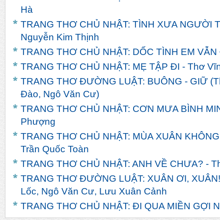
Hà
TRANG THƠ CHỦ NHẬT: TÌNH XƯA NGƯỜI TH
Nguyễn Kim Thịnh
TRANG THƠ CHỦ NHẬT: DỐC TÌNH EM VẪN ĐỢ
TRANG THƠ CHỦ NHẬT: MẸ TẬP ĐI - Thơ Vĩn
TRANG THƠ ĐƯỜNG LUẬT: BUÔNG - GIỮ (Th
Đào, Ngô Văn Cư)
TRANG THƠ CHỦ NHẬT: CƠN MƯA BÌNH MINH
Phượng
TRANG THƠ CHỦ NHẬT: MÙA XUÂN KHÔNG
Trần Quốc Toàn
TRANG THƠ CHỦ NHẬT: ANH VỀ CHƯA? - T
TRANG THƠ ĐƯỜNG LUẬT: XUÂN ƠI, XUÂN! -
Lốc, Ngô Văn Cư, Lưu Xuân Cảnh
TRANG THƠ CHỦ NHẬT: ĐI QUA MIỀN GỢI NH