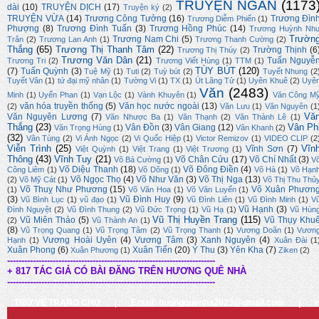
TRUYỆN NGẮN
(1173
dài
(10)
TRUYỆN DỊCH
(17)
Truyện ký
(2)
TRUYỆN VỪA
(14)
Trương Công Tưởng
(16)
Trương Đìn
Trương Diễm Phiến
(1)
Phượng
(8)
Trương Đình Tuấn
(3)
Trương Hồng Phúc
(14)
Trương Huỳnh Nh
Trườn
Trương Nam Chi
(5)
Trân
(2)
Trương Lan Anh
(1)
Trương Thanh Cường
(2)
Thắng
(65)
Trương Thị Thanh Tâm
(22)
Trường Thịnh
(6
Trương Thị Thúy
(2)
Trương Văn Dân
(21)
Tuấn Nguyễ
Trương Tri
(2)
Trương Viết Hùng
(1)
TTM
(1)
TÙY BÚT
(120)
(7)
Tuấn Quỳnh
(3)
Tuệ Mỹ
(1)
Tuti
(2)
Tuỳ bút
(2)
Tuyết Nhung
(2
Tuyết Vân
(1)
tứ đại mỹ nhân
(1)
Tường Vi
(1)
TX
(1)
Út Lãng Tử
(1)
Uyên Khuê
(2)
Uyê
Văn
(2483)
Minh
(1)
Uyển Phan
(1)
Vạn Lộc
(1)
Vành Khuyên
(1)
Văn Công M
văn hóa truyền thống
(5)
Văn học nước ngoài
(13)
(2)
Văn Lưu
(1)
Văn Nguyên
(1
Vă
Văn Nguyên Lương
(7)
Văn Nhược Ba
(1)
Văn Thạnh
(2)
Văn Thành Lê
(1)
Thắng
(23)
Vân Ph
Vân Đồn
(3)
Vân Giang
(12)
Văn Trọng Hùng
(1)
Vân Khanh
(2)
(32)
Vân Tùng
(2)
Vi Ánh Ngọc
(2)
Vi Quốc Hiệp
(1)
Victor Remizov
(1)
VIDEO CLIP
(2
Viễn Trình
(25)
Vĩn
Vĩnh Sơn
(7)
Việt Quỳnh
(1)
Việt Trang
(1)
Việt Trương
(1)
Thông
(43)
Vĩnh Tuy
(21)
Võ Chân Cửu
(17)
Võ Chí Nhất
(3)
Võ Bá Cường
(1)
V
Võ Diệu Thanh
(18)
Võ Đông Điền
(4)
Công Liêm
(1)
Võ Dõng
(1)
Võ Hà
(1)
Võ Hạn
Võ Ngọc Thọ
(4)
Võ Như Văn
(3)
Võ Thị Nga
(13)
(2)
Võ Mỹ Cát
(1)
Võ Thị Thu Thủ
Võ Thuỵ Như Phương
(15)
Võ Xuân Phươn
(1)
Võ Văn Hoa
(1)
Võ Văn Luyến
(1)
(3)
Vũ Đình Huy
(9)
Vũ Bình Lục
(1)
vũ đạo
(1)
Vũ Đình Liên
(1)
Vũ Đình Minh
(1)
V
Vũ Hạnh
(3)
Đình Nguyệt
(2)
Vũ Đình Thung
(2)
Vũ Đức Trọng
(1)
Vũ Hạ
(1)
Vũ Hùn
Vũ Thị Huyền Trang
(115)
Vũ Miên Thảo
(5)
Vũ Thụy Khu
(2)
Vũ Thành An
(1)
(8)
Vũ Trọng Quang
(1)
Vũ Trọng Tâm
(2)
Vũ Trọng Thanh
(1)
Vương Doãn
(1)
Vươn
Vương Hoài Uyên
(4)
Vương Tâm
(3)
Xanh Nguyên
(4)
Hạnh
(1)
Xuân Đài
(1
Xuân Phong
(6)
Xuân Tiến
(20)
Ý Thu
(3)
Yên Kha
(7)
Xuân Phương
(1)
Ziken
(2)
-------------------------------------------------------------------------
+ 817 TÁC GIẢ CÓ BÀI ĐĂNG TRÊN HƯƠNG QUÊ NHÀ
-------------------------------------------------------------------------
TRỞ VỀ TRANG CHỦ
|
Email: huongquenha2023@gmail.com
|