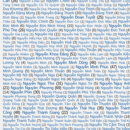
Cẩn
(26)
Nguyễn Chinh
(4)
Nguyễn Châu
(2)
Nguyễn Công Thụ
(2)
Nguyễn Côn
Nguyễ
Tùng Chinh
(1)
Nguyễn Cử Tú Quỳnh
(2)
Nguyên Diệp
(1)
Nguyễn Dũng
(1)
Duy Khương
(6)
Nguyễn Duy Thịnh
(3)
Nguyễn Duy Phương
(1)
Nguyễn Đại Duẩn
(2
Nguyễn Đặng Mừng
(3)
Nguyễn Đăng Thanh
(20)
Nguyễn Đăng Trình
(4)
Nguyễ
Nguyễn Đoan Tuyết
(25)
Đình Bảng
(1)
Nguyễn Đình Trọng
(1)
Nguyễn Đồng Bộ
Nguyễn Đức Chính
(5)
Nguyễ
Thảo
(1)
Nguyễn Đức Cơ
(1)
Nguyễn Đức Mậu
(2)
Nguyễn Đứ
Đức Minh
(6)
Nguyễn Đức Minh Hùng
(10)
Nguyễn Đức Nhân
(1)
Phú Thọ
(26)
Nguyễn Đức Quyền
(4)
Nguyễn Đức Tấn
(6)
Nguyễn Đức Tình
(4
Nguyên Hạ
(11)
Nguyễ
Nguyễn Gia Long
(1)
Nguyễn Hải Thảo
(2)
Nguyễn Hậu
(2)
Hiếu
(8)
Nguyễn Hiếu Học
(2)
Nguyễn Hòa Hiệp
(2)
Nguyễn Hoài Ân
(1)
Nguyễn Hoàn
Nguyễn Huệ
(3)
Nguyễn Huy
(3
Thức
(2)
Nguyễn Hồng Diệu
(1)
Nguyên Hùng
(1)
Nguyễn Huy (HD)
(1)
Nguyễn Huy Khôi
(1)
Nguyễn Huỳnh
(1)
Nguyễn Hữu Minh
(1
Nguyễn Hữu Thuần
(4)
Nguyễn Hữu Phú
(1)
Nguyễn Hữu Quý
(2)
Nguyễn Hữu Trun
Nguyễn Khoa Đăng
(51)
Nguyễn Kiề
(2)
Nguyễn Khiêm
(1)
Nguyễn Kiều Lam
(2)
Phương
(3)
Nguyễn Kim Hương
(7)
Nguyễ
Nguyễn Kim Thịnh
(1)
Nguyễn Lam
(2)
Nguyễn Minh Dũng
(46)
Lương Vỵ
(4)
Nguyên Minh
(1)
Nguyễn Minh Hoà
(1
Nguyễn Minh Phúc
(47)
Nguyễ
Nguyễn Minh Khiêm
(1)
Nguyễn Minh Nguyệt
(1)
Minh Quang
(5)
Nguyễn Minh Thuận
(9)
Nguyễn Minh Toàn
(1)
Nguyễn Mỳ
(1
Nguyễn Mỹ Nữ
(3)
Nguyễn Nga
(14)
Nguyễn Nghiêm
(3)
Nguyễn Ngọc Dũng
(1
Nguyễn Ngọc Hà
(4)
Nguyễn Ngọc Hưng
(6)
Nguyễn Ngọc Đặng
(1)
Nguyễn Ngọ
Nguyễn Ngọc Thơ
(31)
Nguyễn Nguy An
Nguyễn Ngọc Tư
(5)
Minh Anh
(1)
(21)
Nguyễn Nguyên Phượng
(69)
Nguyễn Nhật Hùng
(4)
Nguyễn Như Tuấ
Nguyễn Phin
(30)
(14)
Nguyễn Phú Yên
(8)
Nguyên Phong
(1)
Nguyễn Phượng
(2
Nguyễn Quang Quân
(8)
Nguyễn Phương Dung
(2)
Nguyễn Quang Tâm
(2)
Nguyễ
Quang Tuấn
(1)
Nguyễn Quân
(2)
Nguyễn Quốc Ái
(1)
Nguyễn Quốc Bảo
(1)
Nguyễ
Nguyễn Tấn Thuyên
(3)
Nguyễ
Quốc Đông
(1)
Nguyễn Quy
(2)
Nguyên Tâm
(1)
Nguyễn Thái Huy
(35)
Nguyễn Thàn
Thái An
(3)
Nguyễn Thái Dương
(6)
Công
(48)
Nguyễn Thành Giang
(22)
Nguyễn Than
Nguyễn Thanh Hải
(1)
Huyền
(8)
Nguyễn Thành Nhân
(18
Nguyễn Thanh Mừng
(1)
Nguyễn Thánh Ngã
(1)
Nguyễn Thanh Tuấn
(7)
Nguyễn Thanh Xuân
(2)
Nguyễn Thế Kiên
(1)
Nguyễn Thế K
Nguyễn Thị Cẩm Thuỳ
(3
(1)
Nguyễn Thị Ánh Huỳnh
(2)
Nguyễn Thị Bích Phượng
(2)
Nguyễn Thị Diệu Hiền
(3)
Nguyễn Thị Hằn
Nguyễn Thị Chi
(2)
Nguyễn Thị Hải
(1)