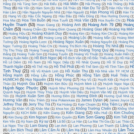
Hải Miên
(3)
Hả
Hằng
(1)
Hà Tùng Sơn
(1)
Hải Điểu
(1)
Hải Phong
(2)
Hải Thăng
(1)
Thuỵ
(6)
Hàn Du Tử
(17)
Hải Yến
(2)
Hàm Sơn
(1)
Hàn Dã Thảo
(2)
Hàn Hữu Yên
(1
Hàn Phong Vũ
(19)
Hàn Lâm
(1)
Hãn Nguyên Nguyễn Nhã
(1)
Hàn Nguyệt
(1)
Hàn Tí
(1)
Hạng Vũ
(1)
Hậu Cốc Ngang
(1)
Hậu Đậu
(1)
Hiếu Dũng
(1)
Hoa Hướng Dương
(1
Hoà
Hoa Tím Buồn
(4)
Hoà Văn
(10)
Hoa Mai
(2)
Hoa Tuyết
(2)
Hoa Xuyến Chi
(1)
Huyền Thanh
(53)
Hoàng Anh 79
(26)
Hoàn
Hoàng Anh
(6)
Hoan Giang
(1)
Chẩm
(53)
Hoàng Giao
(4)
Hoàng Hạ Miê
Hoàng Chẫm
(1)
Hoàng Đình Quang
(2)
(6)
Hoàng Khánh Duy
(5)
Hoàng Hữu
(1)
Hoàng Kim
(1)
Hoàng Kim Chi
(1)
Hoàng Ki
Hoàng Linh
(6)
Hoàng Lộc
(8)
Oanh
(2)
Hoàng Long
(2)
Hoàng Mẫn
(1)
Hoàng Min
Hoàng Ngọc Xuân
(4)
Tường
(2)
Hoàng Nghĩa Lược
(1)
Hoàng Nguyên
(1)
Hoàng Ph
Hoàng Thị Nhã
(8)
Ngọc Tường
(1)
Hoàng Thảo Chi
(1)
Hoàng Thị Bích Hà
(1)
Hoàn
Hoàng Trọng Quý
(9)
Thị Thu Thủy
(2)
Hoàng Trang
(1)
Hoàng Trần
(1)
Hoàng Trọn
thắng
(1)
Hoàng Tuấn Sơn
(1)
Hoàng Tuyên
(2)
Hoàng Vũ Thuật
(1)
Hoàng Xuân Hiến
(1
Hồ Bích Ngọc
(4)
Hoàng Xuân Niên
(1)
Hồ Bích Vân
(2)
Hồ Đắc Thiếu Anh
(1)
Hồ Hải
(2
H
Hồ Lê Diêm
(1)
Hồ Nam
(1)
Hồ Ngọc Diệp
(1)
Hồ Nhật Quang
(1)
Hồ Sĩ Duy
(1)
H
Thanh Ngân
(10)
Hồ Thế Phất
(3)
Hồ Thế Hà
(2)
Hồ Thế Sinh
(1)
Hồ Tĩnh Tâm
(1)
Tịnh Thuỷ
(21)
Hồ Xuân Thu
(3)
Hồ Vũ Khánh Linh
(1)
Hội Nhà văn TP. HCM
(1
Hồng Hạnh
(3)
Hồng Phúc
(8)
Hồng Tâm
(10)
Huệ Triệu
(3
Hồng Liễu
(1)
HUMICHI
(5)
Huy Nguyên
(15)
Huy Vọng
(17)
Huy Vũ
(1)
Huyết Kiệt
(1)
Huỳnh D
Huỳnh Gia
(18)
Thảo
(1)
Huỳnh Kim Bửu
(1)
Huỳnh Minh Lệ
(2)
Huỳnh Ngọc Nga
(1
Huỳnh Ngọc Phước
(29)
Huỳnh Như Phương
(1)
Huỳnh Thanh Lan
(1)
Huỳnh Th
Quỳnh Nga
(1)
Huỳnh Thúy Thúy
(1)
Huỳnh Văn Diệu
(1)
Huỳnh Văn Mỹ
(1)
Huỳnh Vă
Huỳnh Xuân Sơn
(3)
Hương Đình
(4)
Yên
(1)
Hương Đêm
(1)
Hương Quê Nhà
(1
Hương Văn
(6)
James Dylan
(4)
Hửu Thỉnh
(1)
Irina Polianxkaia
(1)
James Joyce
(1
Jeffrey Thai
(9)
Jerry Thu Trà
(7)
Kha Tiệm Ly
(4)
Kai Hoàng
(1)
Kate Chopin
(1)
Kh
Khổng Trường Chiến
(3)
Xuân
(1)
Khán Võ
(2)
Khảo Mai
(1)
khoa học
(1)
Khổng Vĩn
Kiến Giang
(12)
Kim Chuôn
Nguyên
(1)
KỊCH BẢN
(1)
Kiên Giang
(1)
Kiều Huệ
(1)
Kim Sơn Giang
(22)
(4)
Kim Ngoan
(15)
Kim Tiết
(10
Kim Dung
(2)
Kim Quyên
(1)
Ký sự
(14)
Kim Yến
(1)
Kỳ Nam
(2)
Lã Bố
(1)
La Hán
(1)
La Mai Thi Gia
(1)
Lạc Thảo
(1
Lam Giang
(3)
Lãng D
Lại Ngọc Thư
(1)
Lan Anh
(1)
Lan Phương
(1)
Lan Thanh
(1)
Lâm Trú
(6)
Lâm Bích Thuỷ
(8)
Lâm Cẩm Ái
(3)
Lâm Hạ
(11)
Lâm Huy Nhuận
(1)