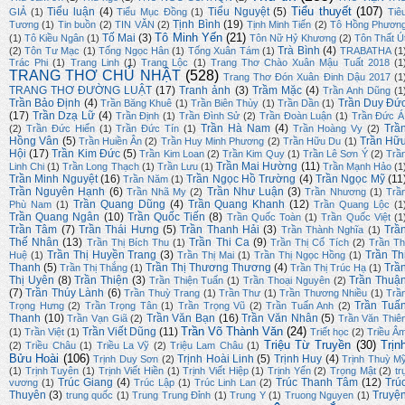
Tiểu thuyết
(107)
Tiểu luận
(4)
Tiểu Nguyệt
(5)
GIẢ
(1)
Tiểu Mục Đồng
(1)
Tiê
Tịnh Bình
(19)
Tương
(1)
Tin buồn
(2)
TIN VĂN
(2)
Tịnh Minh Tiến
(2)
Tô Hồng Phươn
Tô Minh Yến
(21)
Tố Mai
(3)
(1)
Tô Kiều Ngân
(1)
Tôn Nữ Hỷ Khương
(2)
Tôn Thất Ú
Trà Bình
(4)
(2)
Tôn Tư Mạc
(1)
Tống Ngọc Hân
(1)
Tống Xuân Tám
(1)
TRABATHA
(1
Trác Phi
(1)
Trang Linh
(1)
Trang Lộc
(1)
Trang Thơ Chào Xuân Mậu Tuất 2018
(1
TRANG THƠ CHỦ NHẬT
(528)
Trang Thơ Đón Xuân Đinh Dậu 2017
(1
TRANG THƠ ĐƯỜNG LUẬT
(17)
Tranh ảnh
(3)
Trầm Mặc
(4)
Trần Anh Dũng
(1
Trần Bảo Định
(4)
Trần Duy Đứ
Trần Băng Khuê
(1)
Trần Biên Thùy
(1)
Trần Dần
(1)
(17)
Trần Dzạ Lữ
(4)
Trần Định
(1)
Trần Đình Sử
(2)
Trần Đoàn Luận
(1)
Trần Đức Á
Trần Hà Nam
(4)
Trầ
(2)
Trần Đức Hiển
(1)
Trần Đức Tín
(1)
Trần Hoàng Vy
(2)
Hồng Vân
(5)
Trần Hữ
Trần Huiền Ân
(2)
Trần Huy Minh Phương
(2)
Trần Hữu Du
(1)
Hội
(17)
Trần Kim Đức
(5)
Trần Kim Loan
(2)
Trần Kim Quy
(1)
Trần Lê Sơn Ý
(2)
Trầ
Trần Mai Hường
(11)
Linh Chi
(1)
Trần Long Thạch
(1)
Trần Lưu
(1)
Trần Mạnh Hảo
(1
Trần Minh Nguyệt
(16)
Trần Ngọc Hồ Trường
(4)
Trần Ngọc Mỹ
(11
Trần Năm
(1)
Trần Nguyên Hạnh
(6)
Trần Như Luận
(3)
Trần Nhã My
(2)
Trần Nhương
(1)
Trầ
Trần Quang Dũng
(4)
Trần Quang Khanh
(12)
Phù Nam
(1)
Trần Quang Lộc
(1
Trần Quang Ngân
(10)
Trần Quốc Tiến
(8)
Trần Quốc Toàn
(1)
Trần Quốc Việt
(1
Trần Tâm
(7)
Trần Thái Hưng
(5)
Trần Thanh Hải
(3)
Trầ
Trần Thành Nghĩa
(1)
Thế Nhân
(13)
Trần Thi Ca
(9)
Trần Thị Bích Thu
(1)
Trần Thị Cổ Tích
(2)
Trần Th
Trần Thị Huyền Trang
(3)
Trần Th
Huệ
(1)
Trần Thị Mai
(1)
Trần Thị Ngọc Hồng
(1)
Thanh
(5)
Trần Thị Thương Thương
(4)
Trầ
Trần Thị Thắng
(1)
Trần Thị Trúc Hạ
(1)
Thị Uyên
(8)
Trần Thiện
(3)
Trần Thuậ
Trần Thiện Tuấn
(1)
Trần Thoại Nguyên
(2)
(7)
Trần Thúy Lành
(6)
Trần Thuỳ Trang
(1)
Trần Thư
(1)
Trần Thương Nhiều
(1)
Trầ
Trần Tuấ
Trọng Hưng
(2)
Trần Trọng Tân
(1)
Trần Trọng Vũ
(2)
Trần Tuấn Anh
(2)
Thanh
(10)
Trần Văn Bạn
(16)
Trần Văn Nhân
(5)
Trần Vạn Giã
(2)
Trần Văn Thiê
Trần Võ Thành Văn
(24)
Trần Viết Dũng
(11)
(1)
Trần Việt
(1)
Triết học
(2)
Triều Â
Triệu Từ Truyền
(30)
Trịn
(2)
Triều Châu
(1)
Triều La Vỹ
(2)
Triệu Lam Châu
(1)
Bửu Hoài
(106)
Trịnh Hoài Linh
(5)
Trịnh Huy
(4)
Trịnh Duy Sơn
(2)
Trịnh Thuỳ M
(1)
Trịnh Tuyên
(1)
Trịnh Viết Hiền
(1)
Trịnh Viết Hiệp
(1)
Trịnh Yến
(2)
Trọng Mật
(2)
tr
Trúc Giang
(4)
Trúc Thanh Tâm
(12)
Trú
vương
(1)
Trúc Lập
(1)
Trúc Linh Lan
(2)
Thuyên
(3)
Truyệ
trung quốc
(1)
Trung Trung Đỉnh
(1)
Trung Y
(1)
Truong Nguyen
(1)