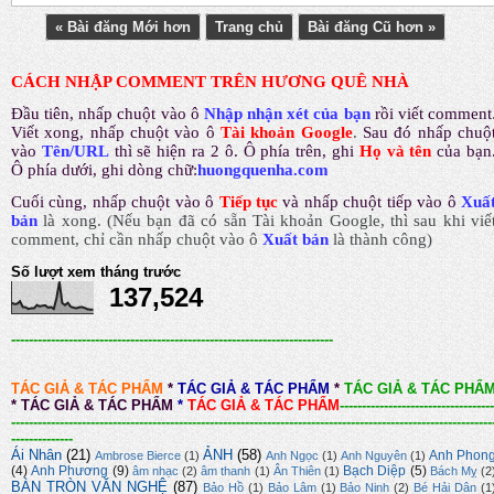
« Bài đăng Mới hơn
Trang chủ
Bài đăng Cũ hơn »
CÁCH NHẬP COMMENT TRÊN HƯƠNG QUÊ NHÀ
Đầu tiên, nhấp chuột vào ô
Nhập nhận xét của bạn
rồi viết comment
Viết xong, nhấp chuột vào ô
Tài khoản Google
.
Sau đó nhấp chuộ
vào
Tên/URL
thì sẽ hiện ra 2 ô. Ô phía trên, ghi
Họ và tên
của bạn
Ô phía dưới, ghi dòng chữ:
huongquenha.com
Cuối cùng, nhấp chuột vào ô
Tiếp tục
và nhấp chuột tiếp vào ô
Xuấ
bản
là xong.
(Nếu bạn đã có sẵn Tài khoản Google, thì sau khi viế
comment, chỉ cần nhấp chuột vào ô
Xuất bản
là thành công
)
Số lượt xem tháng trước
137,524
-------------------------------------------------------------------------
TÁC GIẢ & TÁC PHẨM
*
TÁC GIẢ & TÁC PHẨM
*
TÁC GIẢ & TÁC PHẨ
*
TÁC GIẢ & TÁC PHẨM
*
TÁC GIẢ & TÁC PHẨM
-----------------------------------
-------------------------------------------------------------------------------------------------------------
--------------
Ái Nhân
(21)
ẢNH
(58)
Anh Phon
Ambrose Bierce
(1)
Anh Ngọc
(1)
Anh Nguyên
(1)
(4)
Anh Phương
(9)
Bạch Diệp
(5)
âm nhạc
(2)
âm thanh
(1)
Ân Thiên
(1)
Bách Mỵ
(2
BÀN TRÒN VĂN NGHỆ
(87)
Bảo Hồ
(1)
Bảo Lâm
(1)
Bảo Ninh
(2)
Bé Hải Dân
(1