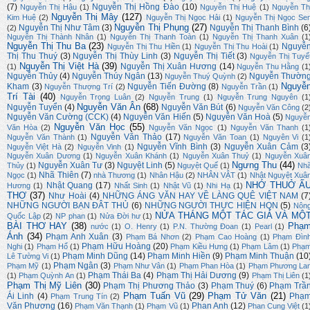
(7)
Nguyễn Thị Hồng Đào
(10)
Nguyễn Thị Hậu
(1)
Nguyễn Thị Huệ
(1)
Nguyễn Th
Nguyễn Thị Mây
(127)
Kim Huệ
(2)
Nguyễn Thị Ngọc Hải
(1)
Nguyễn Thị Ngọc Se
Nguyễn Thị Phụng
(27)
Nguyễn Thị Như Tâm
(3)
Nguyễn Thị Thanh Bình
(6
(2)
Nguyễn Thị Thành Nhân
(1)
Nguyễn Thị Thanh Toàn
(1)
Nguyễn Thị Thanh Xuân
(1
Nguyễn Thị Thu Ba
(23)
Nguyễ
Nguyễn Thị Thu Hiền
(1)
Nguyễn Thị Thu Hoài
(1)
Thị Thu Thuý
(3)
Nguyễn Thị Thùy Linh
(3)
Nguyễn Thị Tiết
(3)
Nguyễn Thị Tuyế
Nguyễn Thị Việt Hà
(39)
Nguyễn Thị Xuân Hương
(14)
(1)
Nguyễn Thu Hằng
(1
Nguyễn Thủy
(4)
Nguyễn Thúy Ngân
(13)
Nguyễn Thườn
Nguyễn Thuý Quỳnh
(2)
Nguyễ
Kham
(3)
Nguyễn Tiến Đường
(8)
Nguyễn Thượng Trí
(2)
Nguyễn Trần
(1)
Trí Tài
(40)
Nguyễn Trọng Luân
(2)
Nguyễn Trung
(1)
Nguyễn Trung Nguyên
(1
Nguyễn Văn Ân
(68)
Nguyễn Tuyển
(4)
Nguyễn Văn Bút
(6)
Nguyễn Văn Công
(2
Nguyễn Văn Cường (CCK)
(4)
Nguyễn Văn Hiến
(5)
Nguyễn Văn Hoà
(5)
Nguyễ
Nguyễn Văn Học
(55)
Văn Hòa
(2)
Nguyễn Văn Ngọc
(1)
Nguyễn Văn Thanh
(1
Nguyễn Văn Thảo
(17)
Nguyễn Văn Thành
(1)
Nguyễn Văn Toan
(1)
Nguyên Vi
(1
Nguyễn Vĩnh Bình
(3)
Nguyễn Xuân Cảm
(3
Nguyễn Việt Hà
(2)
Nguyễn Vinh
(1)
Nguyễn Xuân Dương
(1)
Nguyễn Xuân Khánh
(1)
Nguyễn Xuân Thuỷ
(1)
Nguyễn Xuâ
Ngưng Thu
(44)
Nguyễn Xuân Tư
(3)
Nguyệt Linh
(5)
Thủy
(1)
Nguyệt Quế
(1)
Nh
Nhã Thiên
(7)
Ngọc
(1)
nhà Thương
(1)
Nhân Hậu
(2)
NHÂN VẬT
(1)
Nhật Nguyệt Xuâ
NHỚ THUỞ Ấ
Nhật Quang
(17)
Hương
(1)
Nhất Sinh
(1)
Nhật Vũ
(1)
Nhi Hạ
(1)
THƠ
(37)
Như Hoài
(4)
NHỮNG ÁNG VĂN HAY VỀ LÀNG QUÊ VIỆT NAM
(7
NHỮNG NGƯỜI BẠN ĐÂT THỦ
(6)
NHỮNG NGƯỜI THỰC HIỆN HQN
(5)
Nôn
NỬA THÁNG MỘT TÁC GIẢ VÀ MỘ
Quốc Lập
(2)
NP phan
(1)
Nửa Đời hư
(1)
BÀI THƠ HAY
(38)
Phạ
nước
(1)
O. Henry
(1)
P.N. Thường Đoan
(1)
Pearl
(1)
Ánh
(34)
Phạm Anh Xuân
(3)
Phạm Bá Nhơn
(2)
Phạm Cao Hoàng
(1)
Phạm Đìn
Phạm Hữu Hoàng
(20)
Nghi
(1)
Phạm Hổ
(1)
Phạm Kiều Hưng
(1)
Phạm Lâm
(1)
Phạ
Phạm Minh Dũng
(14)
Phạm Minh Hiền
(9)
Phạm Minh Thuận
(10
Lê Tường Vi
(1)
Phạm Ngân
(3)
Phạm Mỹ
(1)
Phạm Như Vân
(1)
Phạm Phan Hòa
(1)
Phạm Phương La
Phạm Thái Ba
(4)
Phạm Thị Hải Dương
(9)
(1)
Phạm Quỳnh An
(1)
Phạm Thị Liên
(1
Phạm Thị Mỹ Liên
(30)
Phạm Thị Phương Thảo
(3)
Phạm Thuý
(6)
Phạm Trầ
Phạm Tuấn Vũ
(29)
Phạm Tử Văn
(21)
Ái Linh
(4)
Phạ
Phạm Trung Tín
(2)
Văn Phương
(16)
Phan Anh
(12)
Phạm Văn Thạnh
(1)
Phạm Vũ
(1)
Phan Cung Việt
(1