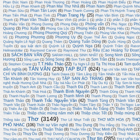
Phan Đức Nam
(1)
Phan Hoài Thương
(1)
Phan Hoàng
(2)
Phan Huỳnh Điểu
(1)
Pha
Phan Mai Thư Nhã
(6)
Phan Nam
(20)
Hữu Lý
(1)
Phan Khanh
(2)
Phan Quỳnh Nh
Phan Tấn Lược
(6)
(1)
Phan Sửu
(1)
Phan Thanh Cương
(2)
Phan Thị Huỳnh Trang
(2
Phan Trang Hy
(25)
Phan Tiên Phát
(1)
Phan Tình
(1)
Phan Văn Bình
(1)
Phan Vă
Phan Văn Thuần
(3)
Thạnh
(1)
Phan Vĩnh
(1)
phần 1
(1)
phần 2
(1)
phần 3
(1)
phần 
Phỏng vấn
(7)
Ph
(1)
Phiêu Vân
(1)
Phong Dương
(2)
Phong Điệp
(1)
Phú Ngọc
(1)
Quang
(3)
Phú Xuân
(8)
Phùng Hiếu
(10)
Phùng Gia Lộc
(1)
Phùng Hiệu
(1)
Phùn
Phùng Phương Quý
(7)
Hoàng Chương
(1)
Phụng Thiên
(1)
Phùng Văn Khai
(1)
Phướ
Phương Phương
(10)
Phương Uy
(5)
Vũ
(1)
Quan Thế Âm
(1)
Quảng Ngọc
(1
Quang Tuấn Dũng
(9)
Quảng Ngôn Lê Ngữ
(1)
Quang Thám
(1)
Quốc Hùng
(2)
Quố
Quỳnh Nga
(16)
Tuyên
(1)
quy luật dịch
(1)
Quỳnh Lệ
(1)
Quỳnh Trâm
(1)
Raso
Rêu (Cao Hoàng Từ Đoan
Helmandollar
(1)
Raymond Carver
(1)
Raymond Thư
(1)
SÁCH BẠN VĂN
(71)
(13)
Song Ninh
(11)
Sôn
SARAH HALL
(1)
SINH NHẬT
(1)
Hương
(11)
Sông Song
(8)
Sơn Trần
(15)
Sông Lam
(1)
Sơn Tịnh
(2)
Sruthi Thekkia
T.T.Hiếu Thảo
(22)
Tạ Thị Hoa
(14)
Tam quố
(1)
Stephen Crane
(1)
Tạ Nghi Lễ
(1)
TẢN VĂN
(230)
TẠP BÚT
(624)
diễn nghĩa
(4)
TẠ
Tạp chí Văn Mới
(1)
CHÍ VN BÌNH DƯƠNG
(11)
Tashi Dawa
(1)
Tâm Lãng
(1)
Tâm Nhiên
(2)
Tấn Hòa
(1
TẬP SAN ÁO TRẮNG
(39)
Tần Khánh
(4)
Tân Vương Huy
(1)
Tập san Văn họ
nghệ thuật Hương Quê Nhà
(1)
Tây bá hầu Cơ Phát
(1)
Tây Du Ký
(1)
Tây Sơn bi hùn
Thạch Đà
(7)
Thạch Sene
(5
truyện
(2)
Thạch Anh
(2)
Thạch Cầu
(1)
Thạch Lam
(1)
Thanh Bình Nguyên
(27)
Thái An Khánh
(2)
Thái Hoà
(1)
Thành Dũng
(1)
Thanh Hả
Thanh Minh
(4)
(1)
Thanh Huyền
(2)
Thanh Lương
(2)
Thanh Phong
(1)
Thanh Sơn
(1
Thanh Trắc Nguyễn Văn
(42)
Thanh Thảo
(3)
Thanh Tùng
(7)
Thành Văn
(3
Thạnh Văn
(1)
Thanh Xuân
(2)
Thảo Nguyễn
(1)
Thâm Tâm
(1)
Thần Y
(1)
Thi Ngọc La
Thiên Di
(5)
Thiên Thần Áo Trắng
(7)
Thiên Tôn
(10
(1)
Thiên Ân
(1)
Thiên Sơn
(1)
Thiệp chúc mừng năm mới
(4)
Thiệp chúc Tết
(3)
Thiệp mừng
(3
Thiên Trần
(1)
Thơ
(3149)
TH
THƠ MỜI HOẠ
(7)
Thông báo
(1)
Thơ Lê Nhựt Triết
(1)
PHỔ NHẠC
(106)
Thời sự Văn nghệ
(6)
Thu Dung
(3)
Thu Hằng
(1)
Thu Hiền
(1
Thuận Thảo
(8)
Thục Minh
(7)
Thuỳ Anh
(13
Thu Hoài
(1)
Thu Nga
(1)
Thuận Yến
(1)
Thụy Du
(3)
Thuỵ Du
(1)
Thuỳ Dương
(1)
Thùy Dương
(1)
Thủy Điền
(1)
Thuỳ Nhân
(1
Thư tin
(285)
Thư cảm ơn
(1)
Thư ngỏ
(1)
THƯ NGỎ CỦA HQN
(2)
THƯ VIỆN TÁ