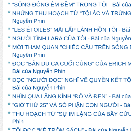
“SÔNG ĐÔNG ÊM ĐỀM” TRONG TÔI - Bài của
NHỮNG THU HOẠCH TỪ “TỘI ÁC VÀ TRỪNG 
Nguyễn Phin
“LES ÉTOILES” MÃI LẤP LÁNH HỒN TÔI - Bài
NGƯỜI TÌNH LARA CỦA TÔI - Bài của Nguyễn
MỜI THAM QUAN "CHIẾC CẦU TRÊN SÔNG DR
Nguyễn Phin
ĐỌC “BẢN DU CA CUỐI CÙNG” CỦA ERICH
Bài của Nguyễn Phin
ĐỌC “NGƯỜI ĐỌC” NGHĨ VỀ QUYỀN KẾT TỘ
Bài của Nguyễn Phin
NHÌN QUA LĂNG KÍNH “ĐỎ VÀ ĐEN” - Bài củ
“GIỜ THỨ 25” VÀ SỐ PHẬN CON NGƯỜI - Bài
THU HOẠCH TỪ “SỰ IM LẶNG CỦA BẦY CỪU” 
Phin
TÔI ĐỌC “KẺ TRỘM SÁCH” - Bài của Nguyễn 