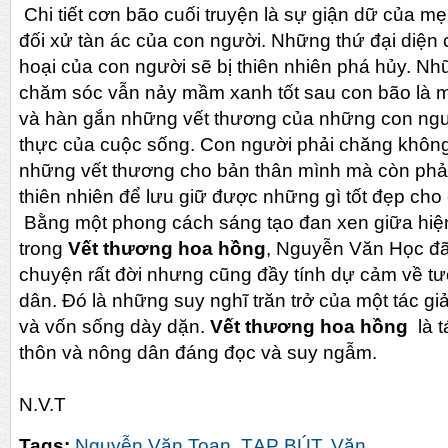
Chi tiết cơn bão cuối truyện là sự giận dữ của mẹ
đối xử tàn ác của con người. Những thứ đại diện
hoại của con người sẽ bị thiên nhiên phá hủy. 
chăm sóc vẫn nảy mầm xanh tốt sau con bão là m
và hàn gắn những vết thương của những con người 
thực của cuộc sống. Con người phải chăng không
những vết thương cho bản thân mình mà còn phải 
thiên nhiên để lưu giữ được những gì tốt đẹp cho
Bằng một phong cách sáng tạo đan xen giữa hiệ
trong
Vết thương hoa hồng
, Nguyễn Văn Học đã
chuyện rất đời nhưng cũng đầy tính dự cảm về tư
dân. Đó là những suy nghĩ trăn trở của một tác g
và vốn sống dày dặn.
Vết thương hoa hồng
là 
thôn và nông dân đáng đọc và suy ngẫm.
N.V.T
Tags:
Nguyễn Văn Toan
,
TẠP BÚT
,
Văn