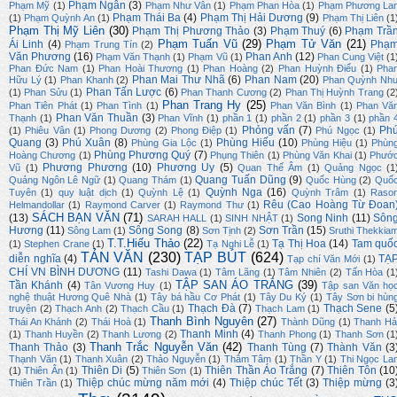
Phạm Ngân
(3)
Phạm Mỹ
(1)
Phạm Như Vân
(1)
Phạm Phan Hòa
(1)
Phạm Phương La
Phạm Thái Ba
(4)
Phạm Thị Hải Dương
(9)
(1)
Phạm Quỳnh An
(1)
Phạm Thị Liên
(1
Phạm Thị Mỹ Liên
(30)
Phạm Thị Phương Thảo
(3)
Phạm Thuý
(6)
Phạm Trầ
Phạm Tuấn Vũ
(29)
Phạm Tử Văn
(21)
Ái Linh
(4)
Phạ
Phạm Trung Tín
(2)
Văn Phương
(16)
Phan Anh
(12)
Phạm Văn Thạnh
(1)
Phạm Vũ
(1)
Phan Cung Việt
(1
Phan Đức Nam
(1)
Phan Hoài Thương
(1)
Phan Hoàng
(2)
Phan Huỳnh Điểu
(1)
Pha
Phan Mai Thư Nhã
(6)
Phan Nam
(20)
Hữu Lý
(1)
Phan Khanh
(2)
Phan Quỳnh Nh
Phan Tấn Lược
(6)
(1)
Phan Sửu
(1)
Phan Thanh Cương
(2)
Phan Thị Huỳnh Trang
(2
Phan Trang Hy
(25)
Phan Tiên Phát
(1)
Phan Tình
(1)
Phan Văn Bình
(1)
Phan Vă
Phan Văn Thuần
(3)
Thạnh
(1)
Phan Vĩnh
(1)
phần 1
(1)
phần 2
(1)
phần 3
(1)
phần 
Phỏng vấn
(7)
Ph
(1)
Phiêu Vân
(1)
Phong Dương
(2)
Phong Điệp
(1)
Phú Ngọc
(1)
Quang
(3)
Phú Xuân
(8)
Phùng Hiếu
(10)
Phùng Gia Lộc
(1)
Phùng Hiệu
(1)
Phùn
Phùng Phương Quý
(7)
Hoàng Chương
(1)
Phụng Thiên
(1)
Phùng Văn Khai
(1)
Phướ
Phương Phương
(10)
Phương Uy
(5)
Vũ
(1)
Quan Thế Âm
(1)
Quảng Ngọc
(1
Quang Tuấn Dũng
(9)
Quảng Ngôn Lê Ngữ
(1)
Quang Thám
(1)
Quốc Hùng
(2)
Quố
Quỳnh Nga
(16)
Tuyên
(1)
quy luật dịch
(1)
Quỳnh Lệ
(1)
Quỳnh Trâm
(1)
Raso
Rêu (Cao Hoàng Từ Đoan
Helmandollar
(1)
Raymond Carver
(1)
Raymond Thư
(1)
SÁCH BẠN VĂN
(71)
(13)
Song Ninh
(11)
Sôn
SARAH HALL
(1)
SINH NHẬT
(1)
Hương
(11)
Sông Song
(8)
Sơn Trần
(15)
Sông Lam
(1)
Sơn Tịnh
(2)
Sruthi Thekkia
T.T.Hiếu Thảo
(22)
Tạ Thị Hoa
(14)
Tam quố
(1)
Stephen Crane
(1)
Tạ Nghi Lễ
(1)
TẢN VĂN
(230)
TẠP BÚT
(624)
diễn nghĩa
(4)
TẠ
Tạp chí Văn Mới
(1)
CHÍ VN BÌNH DƯƠNG
(11)
Tashi Dawa
(1)
Tâm Lãng
(1)
Tâm Nhiên
(2)
Tấn Hòa
(1
TẬP SAN ÁO TRẮNG
(39)
Tần Khánh
(4)
Tân Vương Huy
(1)
Tập san Văn họ
nghệ thuật Hương Quê Nhà
(1)
Tây bá hầu Cơ Phát
(1)
Tây Du Ký
(1)
Tây Sơn bi hùn
Thạch Đà
(7)
Thạch Sene
(5
truyện
(2)
Thạch Anh
(2)
Thạch Cầu
(1)
Thạch Lam
(1)
Thanh Bình Nguyên
(27)
Thái An Khánh
(2)
Thái Hoà
(1)
Thành Dũng
(1)
Thanh Hả
Thanh Minh
(4)
(1)
Thanh Huyền
(2)
Thanh Lương
(2)
Thanh Phong
(1)
Thanh Sơn
(1
Thanh Trắc Nguyễn Văn
(42)
Thanh Thảo
(3)
Thanh Tùng
(7)
Thành Văn
(3
Thạnh Văn
(1)
Thanh Xuân
(2)
Thảo Nguyễn
(1)
Thâm Tâm
(1)
Thần Y
(1)
Thi Ngọc La
Thiên Di
(5)
Thiên Thần Áo Trắng
(7)
Thiên Tôn
(10
(1)
Thiên Ân
(1)
Thiên Sơn
(1)
Thiệp chúc mừng năm mới
(4)
Thiệp chúc Tết
(3)
Thiệp mừng
(3
Thiên Trần
(1)