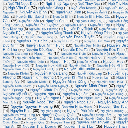
Ngô Thuý Nga
(30)
Ngô Thị Ngọc Diệp
(10)
Ngô Thúy Nga
(16)
Ngô Thy Họ
(1)
Ngô Văn Cư
(52)
(7)
Ngô Văn Giảng
(11)
Ngô Văn Khanh
(17)
Ngô Viết Hòa
(2
Nguyễn An Bình
(70)
Nguyễn An Đình
(4)
Nguyễn
(1)
Nguyễn Ánh 9
(1)
Nguyễn B
Nguyê
Nhân
(1)
Nguyễn Bích Sao Linh
(1)
Nguyễn Bình
(1)
Nguyễn Bính Hồng Cầu
(2)
Cẩn
(26)
Nguyễn Chinh
(4)
Nguyễn Châu
(2)
Nguyễn Công Thụ
(2)
Nguyễn Côn
Nguyễ
Tùng Chinh
(1)
Nguyễn Cử Tú Quỳnh
(2)
Nguyên Diệp
(1)
Nguyễn Dũng
(1)
Duy Khương
(6)
Nguyễn Duy Thịnh
(3)
Nguyễn Duy Phương
(1)
Nguyễn Đại Duẩn
(2
Nguyễn Đặng Mừng
(3)
Nguyễn Đăng Thanh
(20)
Nguyễn Đăng Trình
(4)
Nguyễ
Nguyễn Đoan Tuyết
(25)
Đình Bảng
(1)
Nguyễn Đình Trọng
(1)
Nguyễn Đồng Bộ
Nguyễn Đức Chính
(5)
Nguyễ
Thảo
(1)
Nguyễn Đức Cơ
(1)
Nguyễn Đức Mậu
(2)
Nguyễn Đứ
Đức Minh
(6)
Nguyễn Đức Minh Hùng
(10)
Nguyễn Đức Nhân
(1)
Phú Thọ
(26)
Nguyễn Đức Quyền
(4)
Nguyễn Đức Tấn
(6)
Nguyễn Đức Tình
(4
Nguyên Hạ
(11)
Nguyễ
Nguyễn Gia Long
(1)
Nguyễn Hải Thảo
(2)
Nguyễn Hậu
(2)
Hiếu
(8)
Nguyễn Hiếu Học
(2)
Nguyễn Hòa Hiệp
(2)
Nguyễn Hoài Ân
(1)
Nguyễn Hoàn
Nguyễn Huệ
(3)
Nguyễn Huy
(3
Thức
(2)
Nguyễn Hồng Diệu
(1)
Nguyên Hùng
(1)
Nguyễn Huy (HD)
(1)
Nguyễn Huy Khôi
(1)
Nguyễn Huỳnh
(1)
Nguyễn Hữu Minh
(1
Nguyễn Hữu Thuần
(4)
Nguyễn Hữu Phú
(1)
Nguyễn Hữu Quý
(2)
Nguyễn Hữu Trun
Nguyễn Khoa Đăng
(51)
Nguyễn Kiề
(2)
Nguyễn Khiêm
(1)
Nguyễn Kiều Lam
(2)
Phương
(3)
Nguyễn Kim Hương
(7)
Nguyễ
Nguyễn Kim Thịnh
(1)
Nguyễn Lam
(2)
Nguyễn Minh Dũng
(46)
Lương Vỵ
(4)
Nguyên Minh
(1)
Nguyễn Minh Hoà
(1
Nguyễn Minh Phúc
(47)
Nguyễ
Nguyễn Minh Khiêm
(1)
Nguyễn Minh Nguyệt
(1)
Minh Quang
(5)
Nguyễn Minh Thuận
(9)
Nguyễn Minh Toàn
(1)
Nguyễn Mỳ
(1
Nguyễn Mỹ Nữ
(3)
Nguyễn Nga
(14)
Nguyễn Nghiêm
(3)
Nguyễn Ngọc Dũng
(1
Nguyễn Ngọc Hà
(4)
Nguyễn Ngọc Hưng
(6)
Nguyễn Ngọc Đặng
(1)
Nguyễn Ngọ
Nguyễn Ngọc Thơ
(31)
Nguyễn Nguy An
Nguyễn Ngọc Tư
(5)
Minh Anh
(1)
(21)
Nguyễn Nguyên Phượng
(69)
Nguyễn Nhật Hùng
(4)
Nguyễn Như Tuấ
Nguyễn Phin
(30)
(14)
Nguyễn Phú Yên
(8)
Nguyên Phong
(1)
Nguyễn Phượng
(2
Nguyễn Quang Quân
(8)
Nguyễn Phương Dung
(2)
Nguyễn Quang Tâm
(2)
Nguyễ
Quang Tuấn
(1)
Nguyễn Quân
(2)
Nguyễn Quốc Ái
(1)
Nguyễn Quốc Bảo
(1)
Nguyễ
Nguyễn Tấn Thuyên
(3)
Nguyễ
Quốc Đông
(1)
Nguyễn Quy
(2)
Nguyên Tâm
(1)
Nguyễn Thái Huy
(35)
Nguyễn Thàn
Thái An
(3)
Nguyễn Thái Dương
(6)