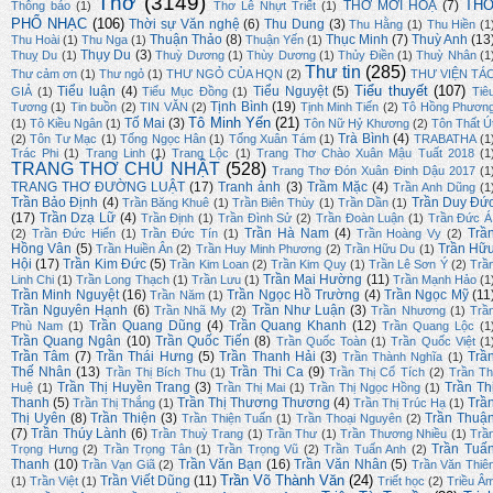
Thơ
(3149)
TH
THƠ MỜI HOẠ
(7)
Thông báo
(1)
Thơ Lê Nhựt Triết
(1)
PHỔ NHẠC
(106)
Thời sự Văn nghệ
(6)
Thu Dung
(3)
Thu Hằng
(1)
Thu Hiền
(1
Thuận Thảo
(8)
Thục Minh
(7)
Thuỳ Anh
(13
Thu Hoài
(1)
Thu Nga
(1)
Thuận Yến
(1)
Thụy Du
(3)
Thuỵ Du
(1)
Thuỳ Dương
(1)
Thùy Dương
(1)
Thủy Điền
(1)
Thuỳ Nhân
(1
Thư tin
(285)
Thư cảm ơn
(1)
Thư ngỏ
(1)
THƯ NGỎ CỦA HQN
(2)
THƯ VIỆN TÁ
Tiểu thuyết
(107)
Tiểu luận
(4)
Tiểu Nguyệt
(5)
GIẢ
(1)
Tiểu Mục Đồng
(1)
Tiê
Tịnh Bình
(19)
Tương
(1)
Tin buồn
(2)
TIN VĂN
(2)
Tịnh Minh Tiến
(2)
Tô Hồng Phươn
Tô Minh Yến
(21)
Tố Mai
(3)
(1)
Tô Kiều Ngân
(1)
Tôn Nữ Hỷ Khương
(2)
Tôn Thất Ú
Trà Bình
(4)
(2)
Tôn Tư Mạc
(1)
Tống Ngọc Hân
(1)
Tống Xuân Tám
(1)
TRABATHA
(1
Trác Phi
(1)
Trang Linh
(1)
Trang Lộc
(1)
Trang Thơ Chào Xuân Mậu Tuất 2018
(1
TRANG THƠ CHỦ NHẬT
(528)
Trang Thơ Đón Xuân Đinh Dậu 2017
(1
TRANG THƠ ĐƯỜNG LUẬT
(17)
Tranh ảnh
(3)
Trầm Mặc
(4)
Trần Anh Dũng
(1
Trần Bảo Định
(4)
Trần Duy Đứ
Trần Băng Khuê
(1)
Trần Biên Thùy
(1)
Trần Dần
(1)
(17)
Trần Dzạ Lữ
(4)
Trần Định
(1)
Trần Đình Sử
(2)
Trần Đoàn Luận
(1)
Trần Đức Á
Trần Hà Nam
(4)
Trầ
(2)
Trần Đức Hiển
(1)
Trần Đức Tín
(1)
Trần Hoàng Vy
(2)
Hồng Vân
(5)
Trần Hữ
Trần Huiền Ân
(2)
Trần Huy Minh Phương
(2)
Trần Hữu Du
(1)
Hội
(17)
Trần Kim Đức
(5)
Trần Kim Loan
(2)
Trần Kim Quy
(1)
Trần Lê Sơn Ý
(2)
Trầ
Trần Mai Hường
(11)
Linh Chi
(1)
Trần Long Thạch
(1)
Trần Lưu
(1)
Trần Mạnh Hảo
(1
Trần Minh Nguyệt
(16)
Trần Ngọc Hồ Trường
(4)
Trần Ngọc Mỹ
(11
Trần Năm
(1)
Trần Nguyên Hạnh
(6)
Trần Như Luận
(3)
Trần Nhã My
(2)
Trần Nhương
(1)
Trầ
Trần Quang Dũng
(4)
Trần Quang Khanh
(12)
Phù Nam
(1)
Trần Quang Lộc
(1
Trần Quang Ngân
(10)
Trần Quốc Tiến
(8)
Trần Quốc Toàn
(1)
Trần Quốc Việt
(1
Trần Tâm
(7)
Trần Thái Hưng
(5)
Trần Thanh Hải
(3)
Trầ
Trần Thành Nghĩa
(1)
Thế Nhân
(13)
Trần Thi Ca
(9)
Trần Thị Bích Thu
(1)
Trần Thị Cổ Tích
(2)
Trần Th
Trần Thị Huyền Trang
(3)
Trần Th
Huệ
(1)
Trần Thị Mai
(1)
Trần Thị Ngọc Hồng
(1)
Thanh
(5)
Trần Thị Thương Thương
(4)
Trầ
Trần Thị Thắng
(1)
Trần Thị Trúc Hạ
(1)
Thị Uyên
(8)
Trần Thiện
(3)
Trần Thuậ
Trần Thiện Tuấn
(1)
Trần Thoại Nguyên
(2)
(7)
Trần Thúy Lành
(6)
Trần Thuỳ Trang
(1)
Trần Thư
(1)
Trần Thương Nhiều
(1)
Trầ
Trần Tuấ
Trọng Hưng
(2)
Trần Trọng Tân
(1)
Trần Trọng Vũ
(2)
Trần Tuấn Anh
(2)
Thanh
(10)
Trần Văn Bạn
(16)
Trần Văn Nhân
(5)
Trần Vạn Giã
(2)
Trần Văn Thiê
Trần Võ Thành Văn
(24)
Trần Viết Dũng
(11)
(1)
Trần Việt
(1)
Triết học
(2)
Triều Â