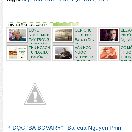
SÔNG
CÒN CHÚT
BEL AM
NƯỚC MIỀN
GÌ ĐỂ NHỚ -
Bài củ
TÂY TRONG
BàI của Duy
Nguyễ
THƠ TRẦN
Ph...
THU HOẠCH
VĂN HỌC
CÓ MỘ
N...
TỪ “LOLITA”
NƯỚC
THƯƠ
- Bài của
NGOÀI: TỜ
CHỐN
Ngu...
VÉ SỐ - Tr...
ĐỒNG
RUỘNG -...
ĐỌC “BÀ BOVARY” - Bài của Nguyễn Phin