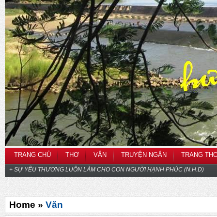
TRANG CHỦ
THƠ
VĂN
TRUYỆN NGẮN
TRANG TH
+ SỰ YÊU THƯƠNG LUÔN LÀM CHO CON NGƯỜI HẠNH PHÚC (N.H.D)
Home »
Văn