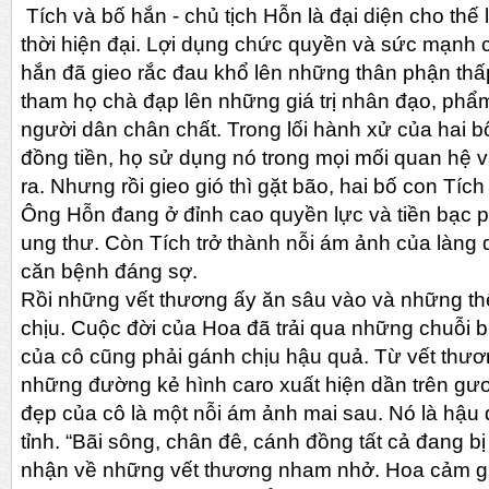
Tích và bố hắn - chủ tịch Hỗn là đại diện cho th
thời hiện đại. Lợi dụng chức quyền và sức mạnh c
hắn đã gieo rắc đau khổ lên những thân phận thấ
tham họ chà đạp lên những giá trị nhân đạo, ph
người dân chân chất. Trong lối hành xử của hai b
đồng tiền, họ sử dụng nó trong mọi mối quan hệ 
ra. Nhưng rồi gieo gió thì gặt bão, hai bố con Tích 
Ông Hỗn đang ở đỉnh cao quyền lực và tiền bạc p
ung thư. Còn Tích trở thành nỗi ám ảnh của làng q
căn bệnh đáng sợ.
Rồi những vết thương ấy ăn sâu vào và những th
chịu. Cuộc đời của Hoa đã trải qua những chuỗi 
của cô cũng phải gánh chịu hậu quả. Từ vết thươ
những đường kẻ hình caro xuất hiện dần trên gư
đẹp của cô là một nỗi ám ảnh mai sau. Nó là hậu
tỉnh. “Bãi sông, chân đê, cánh đồng tất cả đang b
nhận về những vết thương nham nhở. Hoa cảm gi