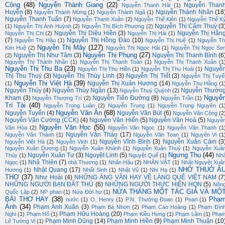
Công
(48)
Nguyễn Thành Giang
(22)
Nguyễn Than
Nguyễn Thanh Hải
(1)
Huyền
(8)
Nguyễn Thành Nhân
(18
Nguyễn Thanh Mừng
(1)
Nguyễn Thánh Ngã
(1)
Nguyễn Thanh Tuấn
(7)
Nguyễn Thanh Xuân
(2)
Nguyễn Thế Kiên
(1)
Nguyễn Thế K
Nguyễn Thị Cẩm Thuỳ
(3
(1)
Nguyễn Thị Ánh Huỳnh
(2)
Nguyễn Thị Bích Phượng
(2)
Nguyễn Thị Diệu Hiền
(3)
Nguyễn Thị Hằn
Nguyễn Thị Chi
(2)
Nguyễn Thị Hải
(1)
(7)
Nguyễn Thị Hồng Đào
(10)
Nguyễn Thị Hậu
(1)
Nguyễn Thị Huệ
(1)
Nguyễn Th
Nguyễn Thị Mây
(127)
Kim Huệ
(2)
Nguyễn Thị Ngọc Hải
(1)
Nguyễn Thị Ngọc Se
Nguyễn Thị Phụng
(27)
Nguyễn Thị Như Tâm
(3)
Nguyễn Thị Thanh Bình
(6
(2)
Nguyễn Thị Thành Nhân
(1)
Nguyễn Thị Thanh Toàn
(1)
Nguyễn Thị Thanh Xuân
(1
Nguyễn Thị Thu Ba
(23)
Nguyễ
Nguyễn Thị Thu Hiền
(1)
Nguyễn Thị Thu Hoài
(1)
Thị Thu Thuý
(3)
Nguyễn Thị Thùy Linh
(3)
Nguyễn Thị Tiết
(3)
Nguyễn Thị Tuyế
Nguyễn Thị Việt Hà
(39)
Nguyễn Thị Xuân Hương
(14)
(1)
Nguyễn Thu Hằng
(1
Nguyễn Thủy
(4)
Nguyễn Thúy Ngân
(13)
Nguyễn Thườn
Nguyễn Thuý Quỳnh
(2)
Nguyễ
Kham
(3)
Nguyễn Tiến Đường
(8)
Nguyễn Thượng Trí
(2)
Nguyễn Trần
(1)
Trí Tài
(40)
Nguyễn Trọng Luân
(2)
Nguyễn Trung
(1)
Nguyễn Trung Nguyên
(1
Nguyễn Văn Ân
(68)
Nguyễn Tuyển
(4)
Nguyễn Văn Bút
(6)
Nguyễn Văn Công
(2
Nguyễn Văn Cường (CCK)
(4)
Nguyễn Văn Hiến
(5)
Nguyễn Văn Hoà
(5)
Nguyễ
Nguyễn Văn Học
(55)
Văn Hòa
(2)
Nguyễn Văn Ngọc
(1)
Nguyễn Văn Thanh
(1
Nguyễn Văn Thảo
(17)
Nguyễn Văn Thành
(1)
Nguyễn Văn Toan
(1)
Nguyên Vi
(1
Nguyễn Vĩnh Bình
(3)
Nguyễn Xuân Cảm
(3
Nguyễn Việt Hà
(2)
Nguyễn Vinh
(1)
Nguyễn Xuân Dương
(1)
Nguyễn Xuân Khánh
(1)
Nguyễn Xuân Thuỷ
(1)
Nguyễn Xuâ
Ngưng Thu
(44)
Nguyễn Xuân Tư
(3)
Nguyệt Linh
(5)
Thủy
(1)
Nguyệt Quế
(1)
Nh
Nhã Thiên
(7)
Ngọc
(1)
nhà Thương
(1)
Nhân Hậu
(2)
NHÂN VẬT
(1)
Nhật Nguyệt Xuâ
NHỚ THUỞ Ấ
Nhật Quang
(17)
Hương
(1)
Nhất Sinh
(1)
Nhật Vũ
(1)
Nhi Hạ
(1)
THƠ
(37)
Như Hoài
(4)
NHỮNG ÁNG VĂN HAY VỀ LÀNG QUÊ VIỆT NAM
(7
NHỮNG NGƯỜI BẠN ĐÂT THỦ
(6)
NHỮNG NGƯỜI THỰC HIỆN HQN
(5)
Nôn
NỬA THÁNG MỘT TÁC GIẢ VÀ MỘ
Quốc Lập
(2)
NP phan
(1)
Nửa Đời hư
(1)
BÀI THƠ HAY
(38)
Phạ
nước
(1)
O. Henry
(1)
P.N. Thường Đoan
(1)
Pearl
(1)
Ánh
(34)
Phạm Anh Xuân
(3)
Phạm Bá Nhơn
(2)
Phạm Cao Hoàng
(1)
Phạm Đìn
Phạm Hữu Hoàng
(20)
Nghi
(1)
Phạm Hổ
(1)
Phạm Kiều Hưng
(1)
Phạm Lâm
(1)
Phạ
Phạm Minh Dũng
(14)
Phạm Minh Hiền
(9)
Phạm Minh Thuận
(10
Lê Tường Vi
(1)