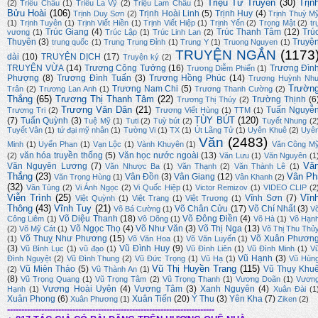
Triệu Từ Truyền
(30)
Trịn
(2)
Triều Châu
(1)
Triều La Vỹ
(2)
Triệu Lam Châu
(1)
Bửu Hoài
(106)
Trịnh Hoài Linh
(5)
Trịnh Huy
(4)
Trịnh Duy Sơn
(2)
Trịnh Thuỳ M
(1)
Trịnh Tuyên
(1)
Trịnh Viết Hiền
(1)
Trịnh Viết Hiệp
(1)
Trịnh Yến
(2)
Trọng Mật
(2)
tr
Trúc Giang
(4)
Trúc Thanh Tâm
(12)
Trú
vương
(1)
Trúc Lập
(1)
Trúc Linh Lan
(2)
Thuyên
(3)
Truyệ
trung quốc
(1)
Trung Trung Đỉnh
(1)
Trung Y
(1)
Truong Nguyen
(1)
TRUYỆN NGẮN
(1173
dài
(10)
TRUYỆN DỊCH
(17)
Truyện ký
(2)
TRUYỆN VỪA
(14)
Trương Công Tưởng
(16)
Trương Đìn
Trương Diễm Phiến
(1)
Phượng
(8)
Trương Đình Tuấn
(3)
Trương Hồng Phúc
(14)
Trương Huỳnh Nh
Trườn
Trương Nam Chi
(5)
Trân
(2)
Trương Lan Anh
(1)
Trương Thanh Cường
(2)
Thắng
(65)
Trương Thị Thanh Tâm
(22)
Trường Thịnh
(6
Trương Thị Thúy
(2)
Trương Văn Dân
(21)
Tuấn Nguyễ
Trương Tri
(2)
Trương Viết Hùng
(1)
TTM
(1)
TÙY BÚT
(120)
(7)
Tuấn Quỳnh
(3)
Tuệ Mỹ
(1)
Tuti
(2)
Tuỳ bút
(2)
Tuyết Nhung
(2
Tuyết Vân
(1)
tứ đại mỹ nhân
(1)
Tường Vi
(1)
TX
(1)
Út Lãng Tử
(1)
Uyên Khuê
(2)
Uyê
Văn
(2483)
Minh
(1)
Uyển Phan
(1)
Vạn Lộc
(1)
Vành Khuyên
(1)
Văn Công M
văn hóa truyền thống
(5)
Văn học nước ngoài
(13)
(2)
Văn Lưu
(1)
Văn Nguyên
(1
Vă
Văn Nguyên Lương
(7)
Văn Nhược Ba
(1)
Văn Thạnh
(2)
Văn Thành Lê
(1)
Thắng
(23)
Vân Ph
Vân Đồn
(3)
Vân Giang
(12)
Văn Trọng Hùng
(1)
Vân Khanh
(2)
(32)
Vân Tùng
(2)
Vi Ánh Ngọc
(2)
Vi Quốc Hiệp
(1)
Victor Remizov
(1)
VIDEO CLIP
(2
Viễn Trình
(25)
Vĩn
Vĩnh Sơn
(7)
Việt Quỳnh
(1)
Việt Trang
(1)
Việt Trương
(1)
Thông
(43)
Vĩnh Tuy
(21)
Võ Chân Cửu
(17)
Võ Chí Nhất
(3)
Võ Bá Cường
(1)
V
Võ Diệu Thanh
(18)
Võ Đông Điền
(4)
Công Liêm
(1)
Võ Dõng
(1)
Võ Hà
(1)
Võ Hạn
Võ Ngọc Thọ
(4)
Võ Như Văn
(3)
Võ Thị Nga
(13)
(2)
Võ Mỹ Cát
(1)
Võ Thị Thu Thủ
Võ Thuỵ Như Phương
(15)
Võ Xuân Phươn
(1)
Võ Văn Hoa
(1)
Võ Văn Luyến
(1)
(3)
Vũ Đình Huy
(9)
Vũ Bình Lục
(1)
vũ đạo
(1)
Vũ Đình Liên
(1)
Vũ Đình Minh
(1)
V
Vũ Hạnh
(3)
Đình Nguyệt
(2)
Vũ Đình Thung
(2)
Vũ Đức Trọng
(1)
Vũ Hạ
(1)
Vũ Hùn
Vũ Thị Huyền Trang
(115)
Vũ Miên Thảo
(5)
Vũ Thụy Khu
(2)
Vũ Thành An
(1)
(8)
Vũ Trọng Quang
(1)
Vũ Trọng Tâm
(2)
Vũ Trọng Thanh
(1)
Vương Doãn
(1)
Vươn
Vương Hoài Uyên
(4)
Vương Tâm
(3)
Xanh Nguyên
(4)
Hạnh
(1)
Xuân Đài
(1
Xuân Phong
(6)
Xuân Tiến
(20)
Ý Thu
(3)
Yên Kha
(7)
Xuân Phương
(1)
Ziken
(2)
-------------------------------------------------------------------------