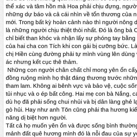
thể xác và tâm hồn mà Hoa phải chịu đựng, ngườ
những dự báo và cả cái nhìn về tổn thương của nô
mới. Trong bất kỳ hoàn cảnh nào thì người nông 
là những người chịu thiệt thòi nhất. Đó là ông bà
chỉ biết than khóc và nhận lấy sự phóng tay bằng 
của hai cha con Tích khi con gái bị cưỡng bức. L
chị Hiền cùng đường phải tự mình vùng lên dùng v
ác nhưng kết cục thê thảm.
Những con người chân chất chỉ mong yên ổn cấy
đồng ruộng mình họ thật đáng thương trước nhữn
tham lam. Không ai bênh vực và bảo vệ, cuộc số
tủi nhục và o ép bất công. Hai mẹ con bà Nắng, cá
dù họ đã phải sống chui nhủi và bị dân làng ghẻ lạ
gò hủi. Hay như anh Tõn cũng phải tha hương kiế
năng dị biệt hơn người.
Tất cả họ muốn yên ổn và được sống bình thường 
mảnh đất quê hương mình đó là nỗi đau của sự y