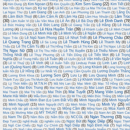
Kim Sơn Giang
(22)
(4)
Kim Ngoan
(15)
Kim Tiết
(10
Kim Dung
(2)
Kim Quyên
(1)
Ký sự
(14)
Kim Yến
(1)
Kỳ Nam
(2)
Lã Bố
(1)
La Hán
(1)
La Mai Thi Gia
(1)
Lạc Thảo
(1
Lam Giang
(3)
Lãng D
Lại Ngọc Thư
(1)
Lan Anh
(1)
Lan Phương
(1)
Lan Thanh
(1)
Lâm Trú
(6)
Lâm Bích Thuỷ
(8)
Lâm Cẩm Ái
(3)
Lâm Hạ
(11)
Lâm Huy Nhuận
(1)
(30)
Lê Đình Danh
(79
Lê Ân
(5)
Lê Bá Duy
(9)
Lâm Xuân Vi
(1)
Lâu Văn Mua
(1)
Lê Đức Lang
(13)
Lệ Hằng
(3)
Lê Hoà
Lê Đức Hoàng Vân
(1)
Lê Giang Trần
(1)
Lê Hứa Huyền Trân
(39)
Lương
(4)
Lê Hoàng
(2)
Lê Khánh Luận
(1)
Lê Minh Chán
Lê Minh Hải
(3)
Lê Minh Vũ
(3)
Lê Ngân
(3)
(1)
Lê Minh Dung
(2)
Lê Ngọc Phái
(1)
L
Lê Phương Châu
(30
Lê Ngũ Nam Phong
(11)
Lê Nhựt Triết
(8)
Ngọc Trác
(1)
Lê Quang Trạng
(23)
Lê Thanh Hùng
(34)
Lê Thanh My
(8)
Lê Sa Long
(2)
L
L
Lê Thị Cẩm Tú
(6)
Thấu
(1)
Lê Thị Hồng Thắm
(1)
Lê Thị Kim
(1)
Lê Thị Ngọc Lệ
(1)
Thị Ngọc Nữ
(33)
Lê Thị Xuyên
(13)
Lê Thiếu Nhơn
(15)
L
Lê Thị Thu Hiền
(1)
Thống Nhất
(6)
Lê Tiến Mợi
(6)
Lê Trọn
Lê Thụy Phương
(2)
Lê Tiến Dũng
(1)
Nghĩa
(3)
Lê Tuân
(4)
Lê Văn Hiếu
(12)
Lê Văn Ngă
Lê Trung Hiếu
(1)
Lê Uyên
(1)
(3)
Lê Vinh
(4)
Linh Lan
(7)
Lin
Lê Vi Thuỷ
(1)
Lê Xuân Tiến
(1)
Lindsay Polak
(1)
Lan (Quảng Nam)
(8)
Linh Phương
(3)
Long Khánh
(4)
Linh Thy
(2)
Long Vương
(1
Lữ Hồng
(3)
Lương Duyên Thắn
luân hồi
(1)
Lư Nhất Vũ
(1)
Lương Cẩm Quyên
(1)
Lương Sơn
(27)
(3)
Lưu Ly
(6)
Lưu Quang Minh
(15)
Lương Đình Khoa
(1)
Lư
Lý Khánh Vinh
(15)
Thành Tựu
(1)
Lưu Thị Mười
(2)
Lưu Xuân Cảnh
(2)
Lý Thành Lon
M.T.N.H
(7)
(1)
Lý Thời Miễn
(1)
Mã Nhị Lan
(1)
Mạc Minh
(2)
Mạc Tố Hồng
(1)
Mạ
Mai Đức Trung
(6)
Mai Loan
(12)
Tường
(2)
Mai Hạnh
(1)
Mai Kiệm
(1)
Mai Nhật
(2
Mai Tuyết
(37)
Mang Viên Long
(63
Mai Thìn
(3)
Mai Thanh
(1)
Mai Thị Vân
(1)
Marie Hải Miên
(4)
Mẫu Đơn
(1)
Mèo Con
(1)
Mi Thu
(1)
Miên Đức Thắng
(2)
Miên Lin
Minh Đan (Lọ Lem Đất Võ)
(6)
Minh Nguyên
(15)
Minh Nguyễ
(1)
Minh Châu
(2)
Minh Vy
(25)
(3)
Minh Nguyệt
(15)
Minh Nguyệt (NT)
(1)
Minh Nhân Tông
(1)
Mỗ
Mộng Cầm
(8)
Mùa Xanh
(3
tháng một tác giả và một bài thơ hay
(2)
Mộng Nam
(1)
MỸ THUẬT
(6)
Mưa
(1)
Mường Mán
(1)
My Tiên
(1)
Mỹ Vân
(1)
Nam Art
(2)
Nam Ca
Ngàn Thương
(33)
Nam Thi
(17)
NCCGL
(4)
(1)
Năm Bửu
(1)
Nấm Độc
(1)
Ngà
Ngọc Diệp
(35)
Ngọc Bút
(8)
Đẹp Tươi
(1)
nghệ thuật.
(1)
nghiên cứu
(1)
Ngọc Thịn
Ngô Diệp
(6)
Ngô Đình Hải
(7)
(1)
Ngô Càn Chiểu
(1)
Ngô Cự Chính
(2)
Ngô Hồn
Ngô Minh Trãi
(3)
Nhung
(1)
Ngô Liêm Khoan
(1)
Ngô Nguyên Ngiễm
(1)
Ngô Thị Ho