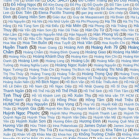
ĐỌC SÁCH
(30)
Đỗ Chiến Thắng
(6)
Đỗ Duy Hoàn
Tuyết Thu
(1)
Đoản văn
(1)
(15)
Đỗ Hồng Ngọc
(5)
Đỗ KIm Dung
(1)
Đỗ Phu
(1)
Đỗ Quyên
(2)
Đỗ Tâm Linh
(1)
Đ
Tấn Đạt
(2)
Đỗ Thị Kim Hải
(2)
Đỗ Trúc Hàn
(1)
Đỗ Văn Tiến
(1)
Đỗ Xuân Phương
(1)
Đứ
Đức Tiên
(3)
Elena Pucillo Truong
(6)
Gian
Linh
(1)
gan jing world
(1)
Ghi chép
(2)
Đình
(8)
Giang Hiền Sơn
(6)
Giáo dục
(1)
Guy de Maupassant
(1)
Hà Đoàn
(2)
Hạ L
Hạ Thi
(3)
(1)
Hà Nguyên
(2)
Hà Nhi
(1)
Hà Nhữ Uyên
(2)
Hà Phi Phượng
(1)
Hà Thị Th
Hải Miên
(3)
Hả
Hằng
(1)
Hà Tùng Sơn
(1)
Hải Điểu
(1)
Hải Phong
(2)
Hải Thăng
(1)
Thuỵ
(6)
Hàn Du Tử
(17)
Hải Yến
(2)
Hàm Sơn
(1)
Hàn Dã Thảo
(2)
Hàn Hữu Yên
(1
Hàn Phong Vũ
(19)
Hàn Lâm
(1)
Hãn Nguyên Nguyễn Nhã
(1)
Hàn Nguyệt
(1)
Hàn Tí
(1)
Hạng Vũ
(1)
Hậu Cốc Ngang
(1)
Hậu Đậu
(1)
Hiếu Dũng
(1)
Hoa Hướng Dương
(1
Hoà
Hoa Tím Buồn
(4)
Hoà Văn
(10)
Hoa Mai
(2)
Hoa Tuyết
(2)
Hoa Xuyến Chi
(1)
Huyền Thanh
(53)
Hoàng Anh 79
(26)
Hoàn
Hoàng Anh
(6)
Hoan Giang
(1)
Chẩm
(53)
Hoàng Giao
(4)
Hoàng Hạ Miê
Hoàng Chẫm
(1)
Hoàng Đình Quang
(2)
(6)
Hoàng Khánh Duy
(5)
Hoàng Hữu
(1)
Hoàng Kim
(1)
Hoàng Kim Chi
(1)
Hoàng Ki
Hoàng Linh
(6)
Hoàng Lộc
(8)
Oanh
(2)
Hoàng Long
(2)
Hoàng Mẫn
(1)
Hoàng Min
Hoàng Ngọc Xuân
(4)
Tường
(2)
Hoàng Nghĩa Lược
(1)
Hoàng Nguyên
(1)
Hoàng Ph
Hoàng Thị Nhã
(8)
Ngọc Tường
(1)
Hoàng Thảo Chi
(1)
Hoàng Thị Bích Hà
(1)
Hoàn
Hoàng Trọng Quý
(9)
Thị Thu Thủy
(2)
Hoàng Trang
(1)
Hoàng Trần
(1)
Hoàng Trọn
thắng
(1)
Hoàng Tuấn Sơn
(1)
Hoàng Tuyên
(2)
Hoàng Vũ Thuật
(1)
Hoàng Xuân Hiến
(1
Hồ Bích Ngọc
(4)
Hoàng Xuân Niên
(1)
Hồ Bích Vân
(2)
Hồ Đắc Thiếu Anh
(1)
Hồ Hải
(2
H
Hồ Lê Diêm
(1)
Hồ Nam
(1)
Hồ Ngọc Diệp
(1)
Hồ Nhật Quang
(1)
Hồ Sĩ Duy
(1)
H
Thanh Ngân
(10)
Hồ Thế Phất
(3)
Hồ Thế Hà
(2)
Hồ Thế Sinh
(1)
Hồ Tĩnh Tâm
(1)
Tịnh Thuỷ
(21)
Hồ Xuân Thu
(3)
Hồ Vũ Khánh Linh
(1)
Hội Nhà văn TP. HCM
(1
Hồng Hạnh
(3)
Hồng Phúc
(8)
Hồng Tâm
(10)
Huệ Triệu
(3
Hồng Liễu
(1)
HUMICHI
(5)
Huy Nguyên
(15)
Huy Vọng
(17)
Huy Vũ
(1)
Huyết Kiệt
(1)
Huỳnh D
Huỳnh Gia
(18)
Thảo
(1)
Huỳnh Kim Bửu
(1)
Huỳnh Minh Lệ
(2)
Huỳnh Ngọc Nga
(1
Huỳnh Ngọc Phước
(29)
Huỳnh Như Phương
(1)
Huỳnh Thanh Lan
(1)
Huỳnh Th
Quỳnh Nga
(1)
Huỳnh Thúy Thúy
(1)
Huỳnh Văn Diệu
(1)
Huỳnh Văn Mỹ
(1)
Huỳnh Vă
Huỳnh Xuân Sơn
(3)
Hương Đình
(4)
Yên
(1)
Hương Đêm
(1)
Hương Quê Nhà
(1
Hương Văn
(6)
James Dylan
(4)
Hửu Thỉnh
(1)
Irina Polianxkaia
(1)
James Joyce
(1
Jeffrey Thai
(9)
Jerry Thu Trà
(7)
Kha Tiệm Ly
(4)
Kai Hoàng
(1)
Kate Chopin
(1)
Kh
Khổng Trường Chiến
(3)
Xuân
(1)
Khán Võ
(2)
Khảo Mai
(1)
khoa học
(1)
Khổng Vĩn
Kiến Giang
(12)
Kim Chuôn
Nguyên
(1)
KỊCH BẢN
(1)
Kiên Giang
(1)
Kiều Huệ
(1)