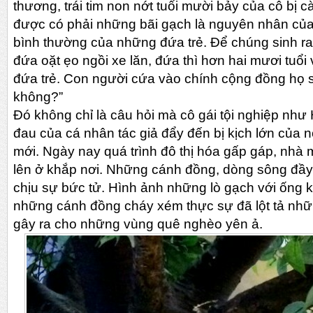
thương, trái tim non nớt tuổi mười bảy của cô bị c
được có phải những bãi gạch là nguyên nhân của
bình thường của những đứa trẻ. Để chúng sinh ra,
đứa oặt ẹo ngồi xe lăn, đứa thì hơn hai mươi tuổ
đứa trẻ. Con người cứa vào chính cộng đồng họ 
không?”
Đó không chỉ là câu hỏi mà cô gái tội nghiệp như 
đau của cá nhân tác giả đẩy đến bị kịch lớn của n
mới. Ngày nay quá trình đô thị hóa gấp gáp, nh
lên ở khắp nơi. Những cánh đồng, dòng sông đầ
chịu sự bức tử. Hình ảnh những lò gạch với ống 
những cánh đồng cháy xém thực sự đã lột tả nhữ
gây ra cho những vùng quê nghèo yên ả.