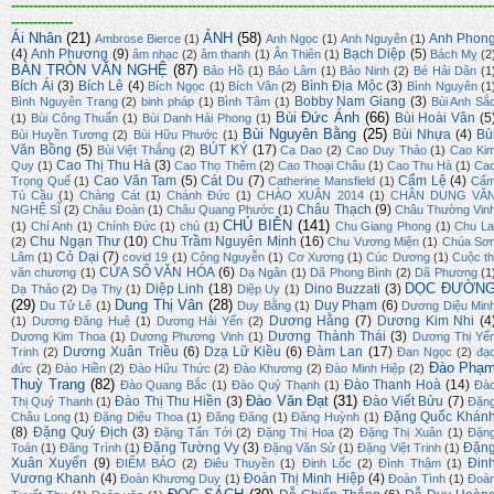
-------------------------------------------------------------------------------------------------------------
--------------
Ái Nhân
(21)
ẢNH
(58)
Anh Phon
Ambrose Bierce
(1)
Anh Ngọc
(1)
Anh Nguyên
(1)
(4)
Anh Phương
(9)
Bạch Diệp
(5)
âm nhạc
(2)
âm thanh
(1)
Ân Thiên
(1)
Bách Mỵ
(2
BÀN TRÒN VĂN NGHỆ
(87)
Bảo Hồ
(1)
Bảo Lâm
(1)
Bảo Ninh
(2)
Bé Hải Dân
(1
Bích Ái
(3)
Bích Lê
(4)
Bình Địa Mộc
(3)
Bích Ngọc
(1)
Bích Vân
(2)
Bình Nguyên
(1
Bobby Nam Giang
(3)
Bình Nguyên Trang
(2)
binh pháp
(1)
Bình Tâm
(1)
Bùi Anh Sắ
Bùi Đức Ánh
(66)
Bùi Hoài Vân
(5
(1)
Bùi Công Thuấn
(1)
Bùi Danh Hải Phong
(1)
Bùi Nguyên Bằng
(25)
Bùi Nhựa
(4)
Bù
Bùi Huyền Tương
(2)
Bùi Hữu Phước
(1)
Văn Bồng
(5)
BÚT KÝ
(17)
Bùi Việt Thắng
(2)
Ca Dao
(2)
Cao Duy Thảo
(1)
Cao Ki
Cao Thị Thu Hà
(3)
Quy
(1)
Cao Thọ Thêm
(2)
Cao Thoại Châu
(1)
Cao Thu Hà
(1)
Ca
Cao Văn Tam
(5)
Cát Du
(7)
Cẩm Lệ
(4)
Trọng Quế
(1)
Catherine Mansfield
(1)
Cẩ
Tú Cầu
(1)
Chàng Cát
(1)
Chánh Đức
(1)
CHÀO XUÂN 2014
(1)
CHÂN DUNG VĂ
Châu Thạch
(9)
NGHỆ SĨ
(2)
Châu Đoàn
(1)
Châu Quang Phước
(1)
Châu Thường Vin
CHỦ BIÊN
(141)
(1)
Chí Anh
(1)
Chính Đức
(1)
chủ
(1)
Chu Giang Phong
(1)
Chu La
Chu Ngạn Thư
(10)
Chu Trầm Nguyên Minh
(16)
(2)
Chu Vương Miện
(1)
Chúa Sơ
Cỏ Dại
(7)
Lâm
(1)
covid 19
(1)
Công Nguyễn
(1)
Cơ Xương
(1)
Cúc Dương
(1)
Cuộc th
CỬA SỔ VĂN HÓA
(6)
văn chương
(1)
Dạ Ngân
(1)
Dã Phong Bình
(2)
Dã Phương
(1
DỌC ĐƯỜN
Diệp Linh
(18)
Dino Buzzati
(3)
Dạ Thảo
(2)
Dạ Thy
(1)
Diệp Uy
(1)
(29)
Dung Thị Vân
(28)
Duy Phạm
(6)
Du Tử Lê
(1)
Duy Bằng
(1)
Dương Diệu Min
Dương Hằng
(7)
Dương Kim Nhi
(4
(1)
Dương Đăng Huệ
(1)
Dương Hải Yến
(2)
Dương Thành Thái
(3)
Dương Kim Thoa
(1)
Dương Phương Vinh
(1)
Dương Thị Yế
Dương Xuân Triều
(6)
Dzạ Lữ Kiều
(6)
Đàm Lan
(17)
Trinh
(2)
Đan Ngọc
(2)
đạ
Đào Phạ
đức
(2)
Đào Hiền
(2)
Đào Hữu Thức
(2)
Đào Khương
(2)
Đào Minh Hiệp
(2)
Thuỳ Trang
(82)
Đào Thanh Hoà
(14)
Đào Quang Bắc
(1)
Đào Quý Thạnh
(1)
Đà
Đào Văn Đạt
(31)
Đào Thị Thu Hiền
(3)
Đào Viết Bửu
(7)
Thị Quý Thanh
(1)
Đặn
Đặng Quốc Khán
Châu Long
(1)
Đặng Diệu Thoa
(1)
Đăng Đăng
(1)
Đăng Huỳnh
(1)
(8)
Đặng Quý Địch
(3)
Đặng Tấn Tới
(2)
Đặng Thị Hoa
(2)
Đặng Thị Xuân
(1)
Đặn
Đặng Tường Vy
(3)
Đặn
Toán
(1)
Đăng Trình
(1)
Đặng Văn Sử
(1)
Đặng Việt Trinh
(1)
Xuân Xuyến
(9)
Đin
ĐIỂM BÁO
(2)
Điêu Thuyền
(1)
Đinh Lốc
(2)
Đình Thậm
(1)
Vương Khanh
(4)
Đoàn Thị Minh Hiệp
(4)
Đoàn Khương Duy
(1)
Đoàn Tình
(1)
Đoà