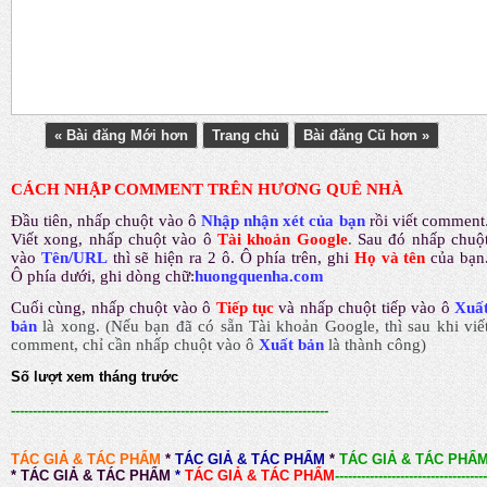
« Bài đăng Mới hơn
Trang chủ
Bài đăng Cũ hơn »
CÁCH NHẬP COMMENT TRÊN HƯƠNG QUÊ NHÀ
Đầu tiên, nhấp chuột vào ô
Nhập nhận xét của bạn
rồi viết comment
Viết xong, nhấp chuột vào ô
Tài khoản Google
.
Sau đó nhấp chuộ
vào
Tên/URL
thì sẽ hiện ra 2 ô. Ô phía trên, ghi
Họ và tên
của bạn
Ô phía dưới, ghi dòng chữ:
huongquenha.com
Cuối cùng, nhấp chuột vào ô
Tiếp tục
và nhấp chuột tiếp vào ô
Xuấ
bản
là xong.
(Nếu bạn đã có sẵn Tài khoản Google, thì sau khi viế
comment, chỉ cần nhấp chuột vào ô
Xuất bản
là thành công
)
Số lượt xem tháng trước
-------------------------------------------------------------------------
TÁC GIẢ & TÁC PHẨM
*
TÁC GIẢ & TÁC PHẨM
*
TÁC GIẢ & TÁC PHẨ
*
TÁC GIẢ & TÁC PHẨM
*
TÁC GIẢ & TÁC PHẨM
-----------------------------------