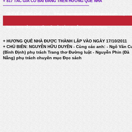
+ 817 TÁC GIẢ CÓ BÀI ĐĂNG TRÊN HƯƠNG QUÊ NHÀ
-------------------------------------------------------------------------
TRỞ VỀ TRANG CHỦ
|
Email: huongquenha2023@gmail.com
|
Trang Web này chạy tốt nhất trên trình duyệt Google Chrome
+ HƯƠNG QUÊ NHÀ ĐƯỢC THÀNH LẬP VÀO NGÀY 17/10/2011
+ CHỦ BIÊN: NGUYỄN HỮU DUYÊN - Cùng các anh: - Ngô Văn C
(Bình Định) phụ trách Trang thơ Đường luật - Nguyễn Phin (Đà
Nẵng) phụ trách chuyên mục Đọc sách