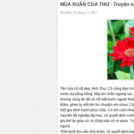
MÙA XUÂN CỦA THƯ - Truyện ng
Thứ Bảy, 25 tháng 3, 2017
Tên của cô rất đẹp, Anh Thư. Cô cũng đẹp nh
nước da trắng hồng. Mái tóc chắn ngang vai,
nhưng cũng đủ để cô nổi bật trước người khác.
thầm, ghen tỵ mỗi khi trò chuyện với nhau: Cá
một gia đình hạnh phúc nữa. Cô chỉ cười nhạt
Sau khi tốt nghiệp đại học, cô quyết định cướ
gia thế lại giàu có. Ai cũng bảo cô có phúc. 
người.
Thời buổi tìm việc khó khăn, cô quyết định b