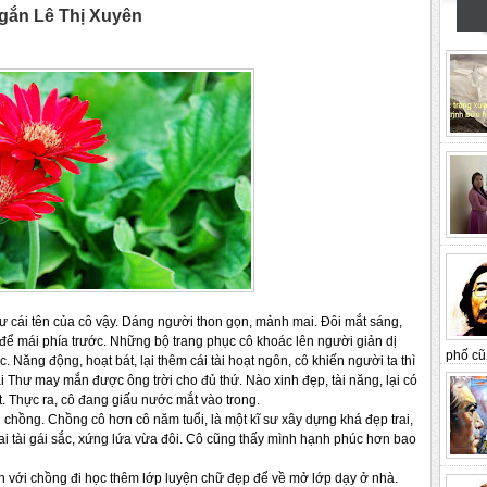
ắn Lê Thị Xuyên
ư cái tên của cô vậy. Dáng người thon gọn, mảnh mai. Đôi mắt sáng,
 để mái phía trước. Những bộ trang phục cô khoác lên người giản dị
phố cũ 
 Năng động, hoạt bát, lại thêm cái tài hoạt ngôn, cô khiến người ta thì
i Thư may mắn được ông trời cho đủ thứ. Nào xinh đẹp, tài năng, lại có
. Thực ra, cô đang giấu nước mắt vào trong.
i chồng. Chồng cô hơn cô năm tuổi, là một kĩ sư xây dựng khá đẹp trai,
Trai tài gái sắc, xứng lứa vừa đôi. Cô cũng thấy mình hạnh phúc hơn bao
àn với chồng đi học thêm lớp luyện chữ đẹp để về mở lớp dạy ở nhà.