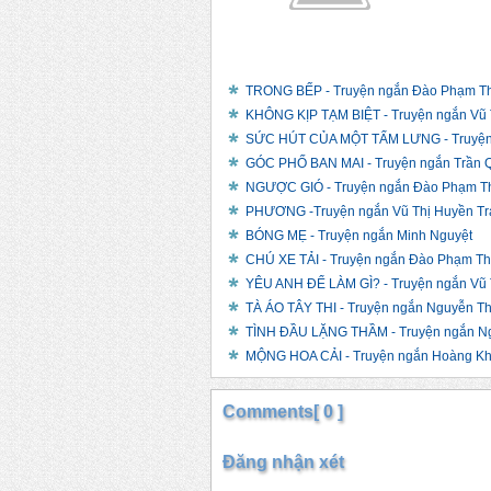
TRONG BẾP - Truyện ngắn Đào Phạm Th
KHÔNG KỊP TẠM BIỆT - Truyện ngắn Vũ 
SỨC HÚT CỦA MỘT TẤM LƯNG - Truyện 
GÓC PHỐ BAN MAI - Truyện ngắn Trần 
NGƯỢC GIÓ - Truyện ngắn Đào Phạm T
PHƯƠNG -Truyện ngắn Vũ Thị Huyền Tr
BÓNG MẸ - Truyện ngắn Minh Nguyệt
CHÚ XE TẢI - Truyện ngắn Đào Phạm Th
YÊU ANH ĐỂ LÀM GÌ? - Truyện ngắn Vũ 
TÀ ÁO TÂY THI - Truyện ngắn Nguyễn Th
TÌNH ĐẦU LẶNG THẦM - Truyện ngắn Ng
MỘNG HOA CẢI - Truyện ngắn Hoàng K
Comments[ 0 ]
Đăng nhận xét