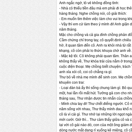
Anh ngắc ngớ, tỏ vẻ không đồng tình:
- Nhà có thiếu tiền đâu mà em phải đi học th
hàng tháng. Nghe chồng nói, cô giải thích:
- Em muốn tìm thêm việc làm cho vui trong k
- Vậy thì em cứ làm theo ý mình đi! Anh giận 
năm tháng.
Mặc cho chồng và cả gia đình chồng phản đối,
Cầm chứng chỉ trong tay, cô quyết định chiê
hờ, ít quan tâm đến cô. Anh ra khỏi nhà từ r
khạng, cô còn phải lo thức khuya chờ anh về.
- Mặc kệ tôi. Cô không phải quan tâm. Thân a
không thấy về, Thư khóa trái cửa nằm ở tron
cuộc điện thoại. Mẹ chồng biết chuyện, trách 
anh xỉa xói cô, coi cô chẳng ra gì.
Thư bỏ về nhà mẹ mình để sinh con. Mẹ chồng
khuyên con trai:
- Loại đàn bà ấy thì sống chung làm gì. Bỏ q
một, hai lần rồi mất hút. Tưởng gả con cho nh
tháng sau, Thư nhận được tin nhắn của chồn
- Mình chia tay đi! Thư chết điếng người. Cô
năm sống với nhau, Thư thấy mình đau khổ nh
cô là vì cái gì. Thư nhớ lại những lời ngọt n
mới cưới. Giờ thì... Thư cảm thấy giữa cô và
lại với cô gái nào đó, con của một ông giám 
dòng nước mắt đang rỉ xuống kẽ miệng, cô cầm