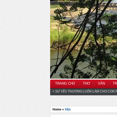
TRANG CHỦ
THƠ
VĂN
T
+ SỰ YÊU THƯƠNG LUÔN LÀM CHO CON N
Home »
Văn