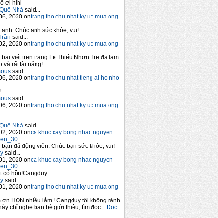
ô ơi hihi
Quê Nhà
said...
06, 2020 on
trang tho chu nhat ky uc mua ong
anh. Chúc anh sức khỏe, vui!
Trần
said...
02, 2020 on
trang tho chu nhat ky uc mua ong
 bài viết trên trang Lê Thiếu Nhơn.Trẻ đã làm
 và rất tài năng!
mous
said...
06, 2020 on
trang tho chu nhat tieng ai ho nho
!
mous
said...
06, 2020 on
trang tho chu nhat ky uc mua ong
Quê Nhà
said...
02, 2020 on
ca khuc cay bong nhac nguyen
yen_30
bạn đã động viên. Chúc bạn sức khỏe, vui!
y
said...
01, 2020 on
ca khuc cay bong nhac nguyen
yen_30
t có hồn!Cangduy
y
said...
01, 2020 on
trang tho chu nhat ky uc mua ong
 ơn HQN nhiều lắm ! Cangduy tôi không rành
này chỉ nghe bạn bè giới thiệu, tìm đọc...
Đọc