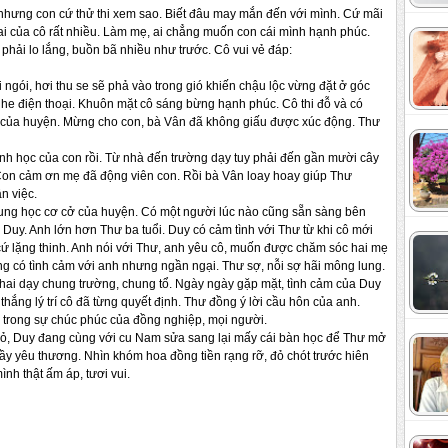
 nhưng con cứ thử thi xem sao. Biết đâu may mắn đến với mình. Cứ mãi
ai của cô rất nhiều. Làm mẹ, ai chẳng muốn con cái mình hạnh phúc.
ải lo lắng, buồn bã nhiều như trước. Cô vui vẻ đáp:
 ngói, hơi thu se sẽ phả vào trong gió khiến chậu lộc vừng đặt ở góc
he điện thoại. Khuôn mặt cô sáng bừng hạnh phúc. Cô thi đỗ và có
ai của huyện. Mừng cho con, bà Vân đã không giấu được xúc động. Thư
ành học của con rồi. Từ nhà đến trường dạy tuy phải đến gần mười cây
on cảm ơn mẹ đã động viên con. Rồi bà Vân loay hoay giúp Thư
n việc.
 trung học cơ cở của huyện. Có một người lúc nào cũng sẵn sàng bên
 Duy. Anh lớn hơn Thư ba tuổi. Duy có cảm tình với Thư từ khi cô mới
 cứ lặng thinh. Anh nói với Thư, anh yêu cô, muốn được chăm sóc hai mẹ
ng có tình cảm với anh nhưng ngần ngại. Thư sợ, nỗi sợ hãi mông lung.
 hai dạy chung trường, chung tổ. Ngày ngày gặp mặt, tình cảm của Duy
hắng lý trí cô đã từng quyết định. Thư đồng ý lời cầu hôn của anh.
, trong sự chúc phúc của đồng nghiệp, mọi người.
hỏ, Duy đang cùng với cu Nam sửa sang lại mấy cái bàn học để Thư mở
ầy yêu thương. Nhìn khóm hoa đồng tiền rạng rỡ, đỏ chót trước hiên
mình thật ấm áp, tươi vui.