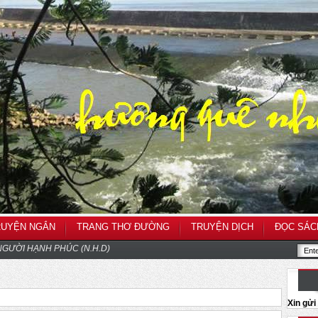
RUYỆN NGẮN
TRANG THƠ ĐƯỜNG
TRUYỆN DỊCH
ĐỌC SÁC
GƯỜI HẠNH PHÚC (N.H.D)
Xin gử