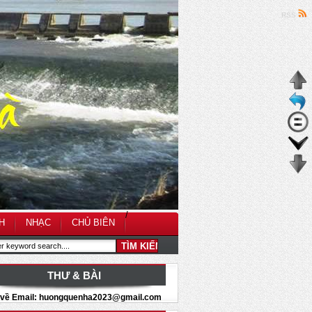
RSS
/
H
NHẠC
CHỦ BIÊN
THƯ & BÀI
i về Email: huongquenha2023@gmail.com