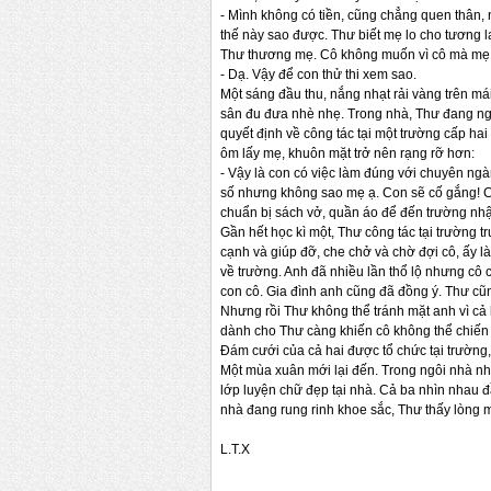
- Mình không có tiền, cũng chẳng quen thân,
thế này sao được. Thư biết mẹ lo cho tương l
Thư thương mẹ. Cô không muốn vì cô mà mẹ ph
- Dạ. Vậy để con thử thi xem sao.
Một sáng đầu thu, nắng nhạt rải vàng trên mái
sân đu đưa nhè nhẹ. Trong nhà, Thư đang ng
quyết định về công tác tại một trường cấp h
ôm lấy mẹ, khuôn mặt trở nên rạng rỡ hơn:
- Vậy là con có việc làm đúng với chuyên ng
số nhưng không sao mẹ ạ. Con sẽ cố gắng! C
chuẩn bị sách vở, quần áo để đến trường nhậ
Gần hết học kì một, Thư công tác tại trường
cạnh và giúp đỡ, che chở và chờ đợi cô, ấy là
về trường. Anh đã nhiều lần thổ lộ nhưng cô
con cô. Gia đình anh cũng đã đồng ý. Thư cũ
Nhưng rồi Thư không thể tránh mặt anh vì cả
dành cho Thư càng khiến cô không thể chiến t
Đám cưới của cả hai được tổ chức tại trường
Một mùa xuân mới lại đến. Trong ngôi nhà n
lớp luyện chữ đẹp tại nhà. Cả ba nhìn nhau đ
nhà đang rung rinh khoe sắc, Thư thấy lòng 
L.T.X