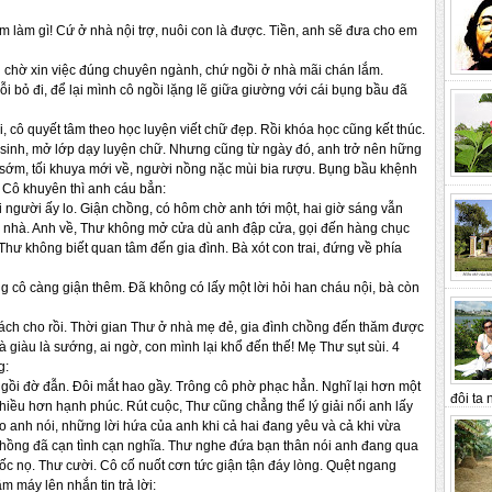
êm làm gì! Cứ ở nhà nội trợ, nuôi con là được. Tiền, anh sẽ đưa cho em
hi chờ xin việc đúng chuyên ngành, chứ ngồi ở nhà mãi chán lắm.
dỗi bỏ đi, để lại mình cô ngồi lặng lẽ giữa giường với cái bụng bầu đã
 cô quyết tâm theo học luyện viết chữ đẹp. Rồi khóa học cũng kết thúc.
u sinh, mở lớp dạy luyện chữ. Nhưng cũng từ ngày đó, anh trở nên hững
ất sớm, tối khuya mới về, người nồng nặc mùi bia rượu. Bụng bầu khệnh
 Cô khuyên thì anh cáu bẳn:
i người ấy lo. Giận chồng, có hôm chờ anh tới một, hai giờ sáng vẫn
g nhà. Anh về, Thư không mở cửa dù anh đập cửa, gọi đến hàng chục
Thư không biết quan tâm đến gia đình. Bà xót con trai, đứng về phía
 cô càng giận thêm. Đã không có lấy một lời hỏi han cháu nội, bà còn
uách cho rồi. Thời gian Thư ở nhà mẹ đẻ, gia đình chồng đến thăm được
à giàu là sướng, ai ngờ, con mình lại khổ đến thế! Mẹ Thư sụt sùi. 4
g:
 ngồi đờ đẫn. Đôi mắt hao gầy. Trông cô phờ phạc hẳn. Nghĩ lại hơn một
đôi ta n
iều hơn hạnh phúc. Rút cuộc, Thư cũng chẳng thể lý giải nổi anh lấy
gào anh nói, những lời hứa của anh khi cả hai đang yêu và cả khi vừa
 chồng đã cạn tình cạn nghĩa. Thư nghe đứa bạn thân nói anh đang qua
đốc nọ. Thư cười. Cô cố nuốt cơn tức giận tận đáy lòng. Quệt ngang
 máy lên nhắn tin trả lời: