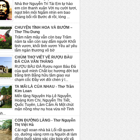
Nhà thơ Nguyễn Trí Tài Em tự hào
em còn thanh xuân Với nụ cười tươi,
ngọt trên môi Ngắm nhìn em bao
chàng bối rối Bước đi rồi, lòng ...
CHUYỆN TÌNH HOA VÀ BƯỚM –
Thơ Thu Dung
Trăm năm mây vẫn còn bay Trăm
năm ta vẫn còn say đắm người Khối
tình vươn, khối tình vươn Yêu ai! yêu
lắm ngàn thương vô bờ
CHÙM THƠ VIẾT VỀ RƯỢU BÀU
ĐÁ CỦA VĂN THẮNG
RƯỢU BÀU ĐÁ Rượu ngon Bàu Đá
của quê mình Chắt lọc hương đời bọt
trắng tinh Bằng hữu tâm giao vui
chạm cốc Đầy vơi đôi chén ý l...
TA MÃI LÀ CỦA NHAU - Thơ Trần
Kim Loan
Mến tặng Nguyên Hạ-Lê Nguyễn,
Hoàng Kim Chi, Nguyễn Thị Tiết,
Quốc Tuyên, Lâm Cẩm Ái Một chút
mặn nồng như nụ hoa vừa nở Tình
h...
CON ĐƯỜNG LÀNG - Thơ Nguyễn
Thị Việt Hà
Cái ngõ xoan nhà bà Lối rất quanh
co, đường vàng rơm rạ Người đi làm
đồng buổi sáng vác cày bừa vội vã