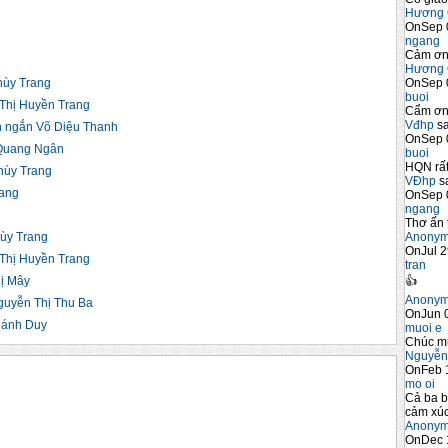
Hương 
OnSep 
ngang
Cảm ơn 
Hương 
OnSep 
ùy Trang
buoi
Thị Huyền Trang
Cẩm ơn 
Vđhp
sa
ngắn Võ Diệu Thanh
OnSep 
Quang Ngân
buoi
HQN rất
hùy Trang
VĐhp
sa
ang
OnSep 
ngang
Thơ ấn 
Anony
ùy Trang
OnJul 2
Thị Huyền Trang
tran
👍
ị Mây
Anony
uyễn Thị Thu Ba
OnJun 0
hánh Duy
muoi e
Chúc m
Nguyễn
OnFeb 
mo oi
Cả ba b
cảm xúc
Anony
OnDec 