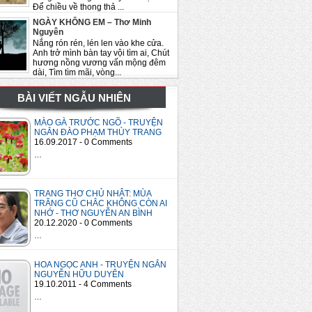
Để chiều về thong thả ...
NGÀY KHÔNG EM – Thơ Minh
Nguyên
Nắng rón rén, lén len vào khe cửa.
Anh trở mình bàn tay vội tìm ai, Chút
hương nồng vương vấn mộng đêm
dài, Tìm tìm mãi, vòng...
BÀI VIẾT NGẪU NHIÊN
MÀO GÀ TRƯỚC NGÕ - TRUYỆN
NGẮN ĐÀO PHẠM THÙY TRANG
16.09.2017 - 0 Comments
…
TRANG THƠ CHỦ NHẬT: MÙA
TRĂNG CŨ CHẮC KHÔNG CÒN AI
NHỚ - THƠ NGUYỄN AN BÌNH
20.12.2020 - 0 Comments
…
HOA NGỌC ANH - TRUYỆN NGẮN
NGUYỄN HỮU DUYÊN
19.10.2011 - 4 Comments
…