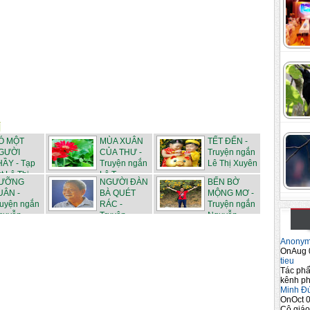
Ó MỘT
MÙA XUÂN
TẾT ĐẾN -
GƯỜI
CỦA THƯ -
Truyện ngắn
HẦY - Tạp
Truyện ngắn
Lê Thị Xuyên
t Lê Thị ...
Lê T...
ƯỠNG
NGƯỜI ĐÀN
BẾN BỜ
UÂN -
BÀ QUÉT
MỘNG MƠ -
ruyện ngắn
RÁC -
Truyện ngắn
guyễn
Truyện
Nguyễn...
ngắn...
Anony
OnAug 
tieu
Tác phẩ
kênh ph
Minh Đ
OnOct 0
Cô giáo