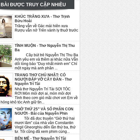
BÀI ĐƯỢC TRUY CẬP NHIỀU
KHÚC TRĂNG XƯA - Thơ Trịnh
Bửu Hoài
Trăng vẫn về Gác mái hiên xưa
Rượu vẫn nở Trên vành ly thuở trước
TÌNH MUỘN - Thơ Nguyễn Thị Thu
Ba
Cây bút trẻ Nguyễn Thị Thu Ba
Anh yêu em và thêm ai khác nữa Vẫn
dối lòng bảo “Duy nhất mình em” Chỉ
một ngày mà anh phân ...
TRANG THƠ CHỦ NHẬT: CÓ
NGƯỜI ĐẬP VỠ CÂY ĐÀN - Thơ
Nguyễn Trí Tài
Nhà thơ Nguyễn Trí Tài SỢI TÓC
RƠI Mòn mỏi đợi ai, mòn mỏi đợi
Tình theo cơn gió mãi chơi vơi Em về
hỏng khô tóc Anh giữ tìn...
“GIỜ THỨ 25” VÀ SỐ PHẬN CON
NGƯỜI - Bài của Nguyễn Phin
Tôi đã đọc truyện “Giờ thứ hai
mươi lăm” của nhà văn Constantin
Virgil Gheorghiu đến lần thứ ba, thứ
tư. Tôi cũng đã xem phim cùng...
BẾN MÊ - Thơ Nguyễn Trí Tài