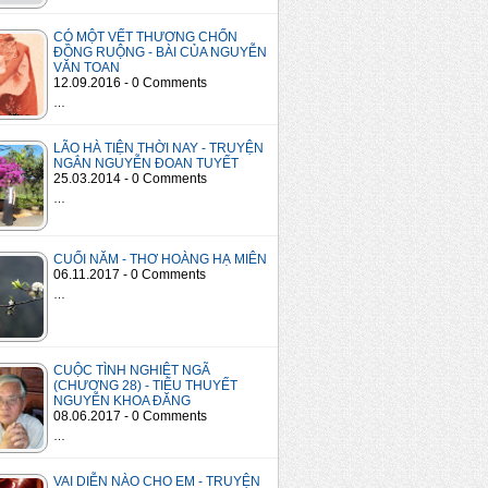
CÓ MỘT VẾT THƯƠNG CHỐN
ĐỒNG RUỘNG - BÀI CỦA NGUYỄN
VĂN TOAN
12.09.2016 - 0 Comments
…
LÃO HÀ TIỆN THỜI NAY - TRUYỆN
NGẮN NGUYỄN ĐOAN TUYẾT
25.03.2014 - 0 Comments
…
CUỐI NĂM - THƠ HOÀNG HẠ MIÊN
06.11.2017 - 0 Comments
…
CUỘC TÌNH NGHIỆT NGÃ
(CHƯƠNG 28) - TIỂU THUYẾT
NGUYỄN KHOA ĐĂNG
08.06.2017 - 0 Comments
…
VAI DIỄN NÀO CHO EM - TRUYỆN