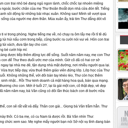
gắm con trai nhỏ bé đang ngủ ngon lành, chốc chốc lại nhoẻn miệng
Nhà ngoài, bước chân của mẹ Thư thoăn thoắt dọn nhà cửa đón tết. Tiếng
anh sôi động từ những bài nhạc xuân. Không sao! Mình sẽ vượt qua
 sống của người mẹ đơn thân. Mùa xuân ấy, trái tim Thư đắng đót vô
 vi trong phòng. Nghe tiếng mẹ về, nó chạy ra ôm lấy mẹ rồi tỉ tê đủ
 lúi húi nấu cơm trong bếp, cũng bước ra cười nói vui vẻ. Hôn con trai
g túi xách, đưa tận tay cho con:
ng bé cười híp mí:
ư càng được tiếp thêm động lực để sống. Suốt năm năm nay, mẹ con Thư
 con để Thư theo đuổi ước mơ của mình. Giờ cô đã có hai cơ sở
 ngay tại nhà mẹ đẻ, tận dụng nhà mặt đường, nơi nhiều người qua lại.
 Vừa trực tiếp dạy, vừa thuê thêm giáo viên đứng lớp. Lớp học của Thư
 tuổi. Không những thế, với đôi bàn tay khéo léo, Thư còn học thêm
ới, sinh nhật... Rồi Thư kinh doanh cả mặt hàng hoa quả, bán qua mạng.
thương cho con. Mới ở tuổi 27, lại là gái một con, cô thật đẹp, vẻ đẹp
ng đã năm năm nay, bà Vân cũng có đôi lần thúc bách con đi bước nữa
 thế, con sẽ rất vất vả đấy. Thân con gái... Giọng bà Vân trầm hẳn. Thư
 này thôi. Có ba mẹ, có cu Nam là được rồi. Bà Vân nhìn Thư:
công chức xem sao. Mẹ nghe mấy người bạn nói Sở nội vụ tỉnh đang bán