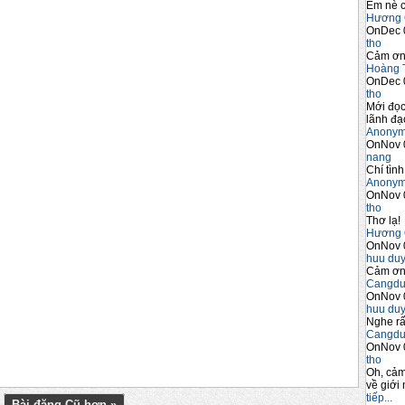
Em nè c
Hương 
OnDec 
tho
Cảm ơn 
Hoàng 
OnDec 
tho
Mới đọc
lãnh đạo
Anony
OnNov 
nang
Chí tình
Anony
OnNov 
tho
Thơ lạ!
Hương 
OnNov 
huu du
Cảm ơn 
Cangdu
OnNov 
huu du
Nghe rấ
Cangdu
OnNov 
tho
Oh, cảm
về giới 
tiếp...
Bài đăng Cũ hơn »