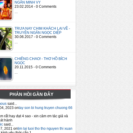
NGẮN MINH VY
23.02.2014 - 0 Comments
…
TRƯA NAY CHIM KHÁCH LẠI VỀ -
TRUYỆN NGẮN NGỌC DIỆP
30.06.2017 - 0 Comments
…
CHIÊNG CHAO! - THƠ HỒ BÍCH
NGỌC
20.11.2015 - 0 Comments
…
PHẢN HỒI GẦN ĐÂY
mous
said...
04, 2023 on
tay son bi hung truyen chuong 66
m rất hay đạt 4 sao - xin cảm ơn tác giả và
át hành
ức
said...
7, 2021 on
tim lai tuoi tho tho nguyen thi xuan
 kính yêu thời cấp 1