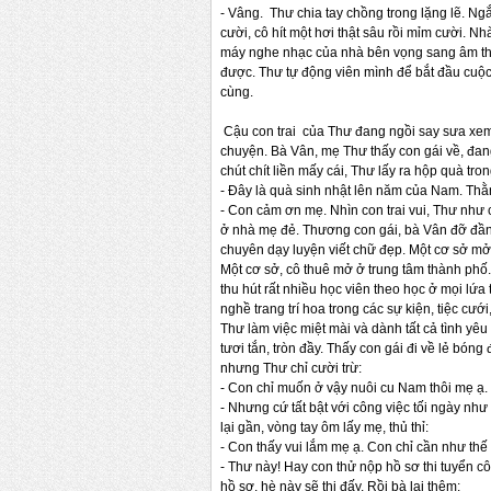
- Vâng. Thư chia tay chồng trong lặng lẽ. N
cười, cô hít một hơi thật sâu rồi mỉm cười. 
máy nghe nhạc của nhà bên vọng sang âm th
được. Thư tự động viên mình để bắt đầu cuộc
cùng.
Cậu con trai của Thư đang ngồi say sưa xem ti
chuyện. Bà Vân, mẹ Thư thấy con gái về, đang
chút chít liền mấy cái, Thư lấy ra hộp quà tron
- Đây là quà sinh nhật lên năm của Nam. Thằ
- Con cảm ơn mẹ. Nhìn con trai vui, Thư nh
ở nhà mẹ đẻ. Thương con gái, bà Vân đỡ đần
chuyên dạy luyện viết chữ đẹp. Một cơ sở mở
Một cơ sở, cô thuê mở ở trung tâm thành phố.
thu hút rất nhiều học viên theo học ở mọi lứa
nghề trang trí hoa trong các sự kiện, tiệc cư
Thư làm việc miệt mài và dành tất cả tình yêu 
tươi tắn, tròn đầy. Thấy con gái đi về lẻ bó
nhưng Thư chỉ cười trừ:
- Con chỉ muốn ở vậy nuôi cu Nam thôi mẹ ạ.
- Nhưng cứ tất bật với công việc tối ngày như
lại gần, vòng tay ôm lấy mẹ, thủ thỉ:
- Con thấy vui lắm mẹ ạ. Con chỉ cần như thế
- Thư này! Hay con thử nộp hồ sơ thi tuyển 
hồ sơ, hè này sẽ thi đấy. Rồi bà lại thêm: