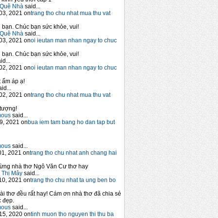
Quê Nhà
said...
03, 2021 on
trang tho chu nhat mua thu vat
bạn. Chúc bạn sức khỏe, vui!
Quê Nhà
said...
03, 2021 on
oi ieutan man nhan ngay to chuc
bạn. Chúc bạn sức khỏe, vui!
id...
02, 2021 on
oi ieutan man nhan ngay to chuc
 ấm áp ạ!
id...
02, 2021 on
trang tho chu nhat mua thu vat
tượng!
mous
said...
9, 2021 on
bua iem tam bang ho dan tap but
mous
said...
1, 2021 on
trang tho chu nhat anh chang hai
ừng nhà thơ Ngô Văn Cư thơ hay
 Thị Mây
said...
10, 2021 on
trang tho chu nhat ta ung ben bo
ài thơ đều rất hay! Cám ơn nhà thơ đã chia sẻ
 đẹp.
mous
said...
15, 2020 on
tinh muon tho nguyen thi thu ba