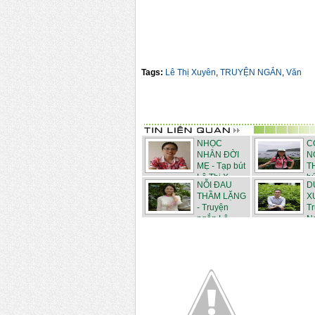
Tags:
Lê Thị Xuyên
,
TRUYỆN NGẮN
,
Văn
NHỌC
C
NHẰN ĐỜI
N
MẸ - Tạp bút
T
Lê Thị X...
bú
NỖI ĐAU
D
THẦM LẶNG
X
- Truyện
T
ngắn Lê ...
N
Văn...