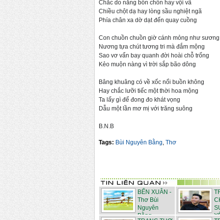
Chắc do nắng bồn chồn hay vội vã
Chiều chột dạ hay lòng sầu nghiệt ngã
Phía chân xa dờ dạt đến quay cuồng
Con chuồn chuồn giờ cánh mỏng như sương
Nương tựa chút tương tri mà đắm mộng
Sao vơ vẩn bay quanh đời hoài chỗ trống
Kẻo muộn nàng vì trời sắp bão dông
Bâng khuâng có về xốc nổi buồn không
Hay chắc lưỡi tiếc một thời hoa mộng
Ta lấy gì để đong đo khát vọng
Dẫu một lần mơ mị với trăng suông
B.N.B
Tags:
Bùi Nguyên Bằng
,
Thơ
BẾN XUÂN -
T
Thơ Bùi
C
Nguyên
S
Bằng
YÊ