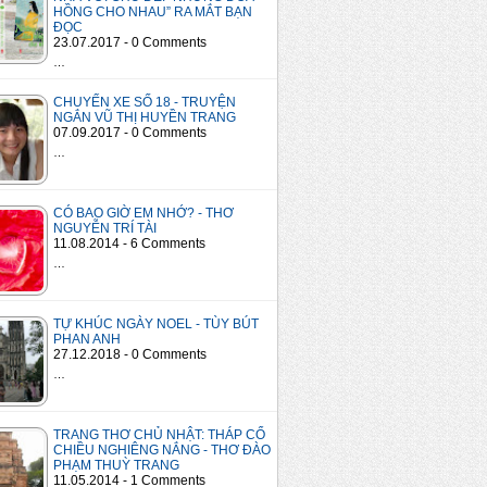
HỒNG CHO NHAU” RA MẮT BẠN
ĐỌC
23.07.2017 - 0 Comments
…
CHUYẾN XE SỐ 18 - TRUYỆN
NGẮN VŨ THỊ HUYỀN TRANG
07.09.2017 - 0 Comments
…
CÓ BAO GIỜ EM NHỚ? - THƠ
NGUYỄN TRÍ TÀI
11.08.2014 - 6 Comments
…
TỰ KHÚC NGÀY NOEL - TÙY BÚT
PHAN ANH
27.12.2018 - 0 Comments
…
TRANG THƠ CHỦ NHẬT: THÁP CỔ
CHIỀU NGHIÊNG NẮNG - THƠ ĐÀO
PHẠM THUỲ TRANG
11.05.2014 - 1 Comments