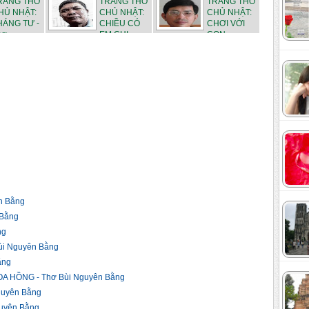
RANG THƠ
TRANG THƠ
TRANG THƠ
HỦ NHẬT:
CHỦ NHẬT:
CHỦ NHẬT:
HÁNG TƯ -
CHIỀU CÓ
CHƠI VỚI
ơ ...
EM CHI...
CON - ...
n Bằng
 Bằng
ng
i Nguyên Bằng
ằng
 HỒNG - Thơ Bùi Nguyên Bằng
guyên Bằng
uyên Bằng