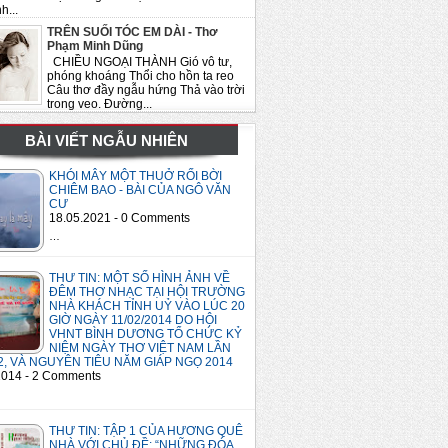
h...
TRÊN SUỐI TÓC EM DÀI - Thơ
Phạm Minh Dũng
CHIỀU NGOẠI THÀNH Gió vô tư,
phóng khoáng Thổi cho hồn ta reo
Câu thơ đầy ngẫu hứng Thả vào trời
trong veo. Đường...
BÀI VIẾT NGẪU NHIÊN
KHÓI MÂY MỘT THUỞ RỐI BỜI
CHIÊM BAO - BÀI CỦA NGÔ VĂN
CƯ
18.05.2021 - 0 Comments
…
THƯ TIN: MỘT SỐ HÌNH ẢNH VỀ
ĐÊM THƠ NHẠC TẠI HỘI TRƯỜNG
NHÀ KHÁCH TỈNH UỶ VÀO LÚC 20
GIỜ NGÀY 11/02/2014 DO HỘI
VHNT BÌNH DƯƠNG TỔ CHỨC KỶ
NIỆM NGÀY THƠ VIỆT NAM LẦN
2, VÀ NGUYÊN TIÊU NĂM GIÁP NGỌ 2014
2014 - 2 Comments
THƯ TIN: TẬP 1 CỦA HƯƠNG QUÊ
NHÀ VỚI CHỦ ĐỀ: “NHỮNG ĐÓA