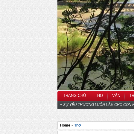
TRANG CHỦ
THƠ
VĂN
T
+ SỰ YÊU THƯƠNG LUÔN LÀM CHO CON N
Home »
Thơ