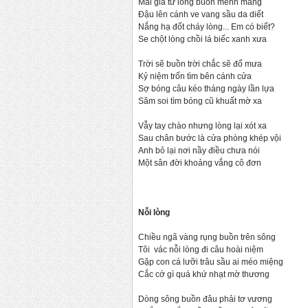
Mai giã từ lòng buồn mênh mang
Đậu lên cánh ve vang sầu da diết
Nắng hạ đốt cháy lòng... Em có biết?
Se chột lòng chồi lá biếc xanh xưa
Trời sẽ buồn trời chắc sẽ đổ mưa
Kỷ niệm trốn tìm bên cánh cửa
Sợ bóng câu kéo tháng ngày lần lựa
Săm soi tìm bóng cũ khuất mờ xa
Vẫy tay chào nhưng lòng lại xót xa
Sau chân bước là cửa phòng khép vội
Anh bỏ lại nơi nầy điều chưa nói
Một sân đời khoảng vắng cô đơn
Nỗi lòng
Chiều ngã vàng rụng buồn trên sông
Tôi vác nỗi lòng đi câu hoài niệm
Gặp con cá lưỡi trâu sầu ai méo miệng
Cắc cớ gì quá khứ nhạt mờ thương
Dòng sông buồn đâu phải tơ vương