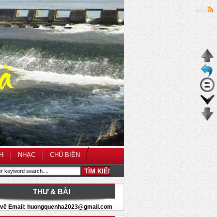
RSS
/
H
NHẠC
CHỦ BIÊN
THƯ & BÀI
i về Email: huongquenha2023@gmail.com