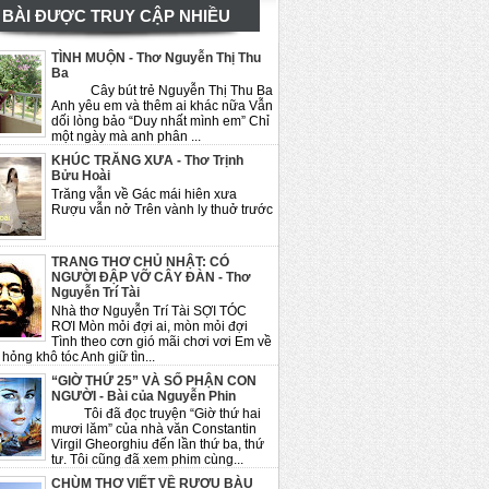
BÀI ĐƯỢC TRUY CẬP NHIỀU
TÌNH MUỘN - Thơ Nguyễn Thị Thu
Ba
Cây bút trẻ Nguyễn Thị Thu Ba
Anh yêu em và thêm ai khác nữa Vẫn
dối lòng bảo “Duy nhất mình em” Chỉ
một ngày mà anh phân ...
KHÚC TRĂNG XƯA - Thơ Trịnh
Bửu Hoài
Trăng vẫn về Gác mái hiên xưa
Rượu vẫn nở Trên vành ly thuở trước
TRANG THƠ CHỦ NHẬT: CÓ
NGƯỜI ĐẬP VỠ CÂY ĐÀN - Thơ
Nguyễn Trí Tài
Nhà thơ Nguyễn Trí Tài SỢI TÓC
RƠI Mòn mỏi đợi ai, mòn mỏi đợi
Tình theo cơn gió mãi chơi vơi Em về
hỏng khô tóc Anh giữ tìn...
“GIỜ THỨ 25” VÀ SỐ PHẬN CON
NGƯỜI - Bài của Nguyễn Phin
Tôi đã đọc truyện “Giờ thứ hai
mươi lăm” của nhà văn Constantin
Virgil Gheorghiu đến lần thứ ba, thứ
tư. Tôi cũng đã xem phim cùng...
CHÙM THƠ VIẾT VỀ RƯỢU BÀU