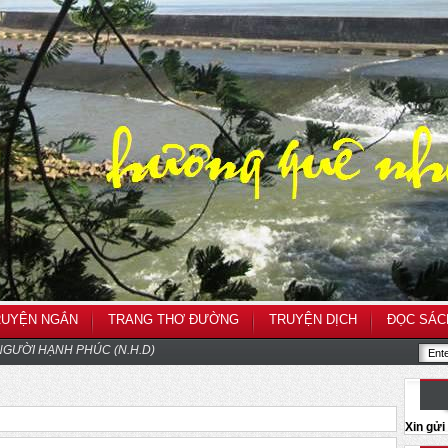
RUYỆN NGẮN
TRANG THƠ ĐƯỜNG
TRUYỆN DỊCH
ĐỌC SÁC
GƯỜI HẠNH PHÚC (N.H.D)
Xin gử