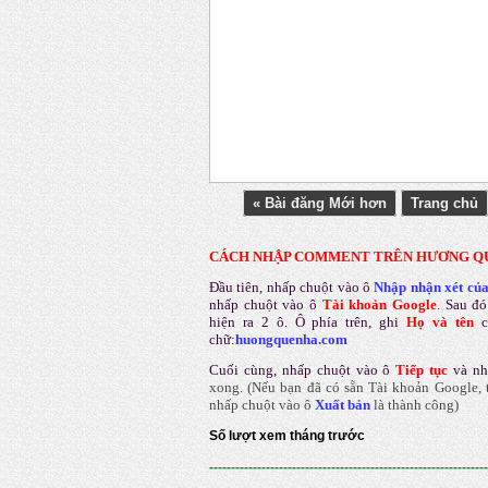
« Bài đăng Mới hơn
Trang chủ
CÁCH NHẬP COMMENT TRÊN HƯƠNG Q
Đầu tiên, nhấp chuột vào ô
Nhập nhận xét củ
nhấp chuột vào ô
Tài khoản Google
.
Sau đó
hiện ra 2 ô. Ô phía trên, ghi
Họ và tên
chữ:
huongquenha.com
Cuối cùng, nhấp chuột vào ô
Tiếp tục
và nh
xong.
(Nếu bạn đã có sẵn Tài khoản Google, t
nhấp chuột vào ô
Xuất bản
là thành công
)
Số lượt xem tháng trước
----------------------------------------------------------------