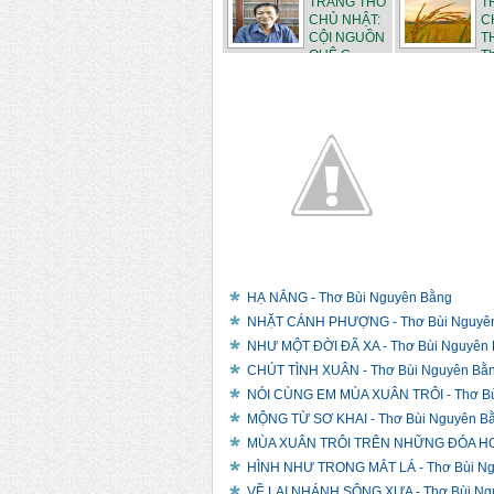
TRANG THƠ
T
CHỦ NHẬT:
C
CỘI NGUỒN
T
QUÊ C...
Th
HẠ NẮNG - Thơ Bùi Nguyên Bằng
NHẶT CÁNH PHƯỢNG - Thơ Bùi Nguyê
NHƯ MỘT ĐỜI ĐÃ XA - Thơ Bùi Nguyên
CHÚT TÌNH XUÂN - Thơ Bùi Nguyên Bằ
NÓI CÙNG EM MÙA XUÂN TRÔI - Thơ Bù
MỘNG TỪ SƠ KHAI - Thơ Bùi Nguyên B
MÙA XUÂN TRÔI TRÊN NHỮNG ĐÓA HOA
HÌNH NHƯ TRONG MẮT LÁ - Thơ Bùi N
VỀ LẠI NHÁNH SÔNG XƯA - Thơ Bùi Ng