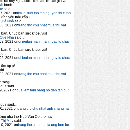
m rất hay đạt 4 sao - xin cảm ơn tác giả và
át hành
ức
said...
7, 2021 on
tim lai tuoi tho tho nguyen thi xuan
 kính yêu thời cấp 1
Quê Nhà
said...
03, 2021 on
trang tho chu nhat mua thu vat
bạn. Chúc bạn sức khỏe, vui!
Quê Nhà
said...
03, 2021 on
oi ieutan man nhan ngay to chuc
bạn. Chúc bạn sức khỏe, vui!
id...
02, 2021 on
oi ieutan man nhan ngay to chuc
 ấm áp ạ!
id...
02, 2021 on
trang tho chu nhat mua thu vat
tượng!
mous
said...
9, 2021 on
bua iem tam bang ho dan tap but
mous
said...
1, 2021 on
trang tho chu nhat anh chang hai
ừng nhà thơ Ngô Văn Cư thơ hay
 Thị Mây
said...
10, 2021 on
trang tho chu nhat ta ung ben bo