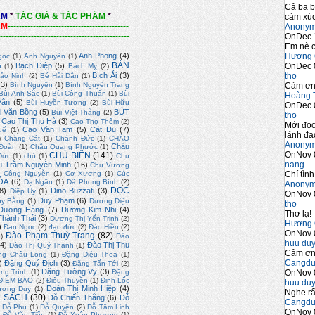
Cả ba b
ẨM
*
TÁC GIẢ & TÁC PHẨM
*
cảm xúc
ẨM
-------------------------------------------
Anony
----------------------------------------------
OnDec 
Em nè c
Hương 
Anh Phong
(4)
gọc
(1)
Anh Nguyên
(1)
BÀN
OnDec 
Bạch Diệp
(5)
n
(1)
Bách Mỵ
(2)
tho
Bích Ái
(3)
ảo Ninh
(2)
Bé Hải Dân
(1)
(3)
Cảm ơn 
Bình Nguyên
(1)
Bình Nguyên Trang
Bùi Anh Sắc
(1)
Bùi Công Thuấn
(1)
Bùi
Hoàng 
Vân
(5)
Bùi Huyền Tương
(2)
Bùi Hữu
OnDec 
i Văn Bồng
(5)
BÚT
Bùi Việt Thắng
(2)
tho
Cao Thị Thu Hà
(3)
Cao Thọ Thêm
(2)
Mới đọc
Cao Văn Tam
(5)
Cát Du
(7)
uế
(1)
lãnh đạo
)
Chàng Cát
(1)
Chánh Đức
(1)
CHÀO
Anony
Châu
Đoàn
(1)
Châu Quang Phước
(1)
OnNov 
CHỦ BIÊN
(141)
Đức
(1)
chủ
(1)
Chu
nang
u Trầm Nguyên Minh
(16)
Chu Vương
Chí tình
)
Công Nguyễn
(1)
Cơ Xương
(1)
Cúc
ÓA
(6)
Dạ Ngân
(1)
Dã Phong Bình
(2)
Anony
DỌC
8)
Dino Buzzati
(3)
Diệp Uy
(1)
OnNov 
Duy Phạm
(6)
uy Bằng
(1)
Dương Diệu
tho
Dương Hằng
(7)
Dương Kim Nhi
(4)
Thơ lạ!
hành Thái
(3)
Dương Thị Yến Trinh
(2)
Hương 
)
Đan Ngọc
(2)
đạo đức
(2)
Đào Hiền
(2)
OnNov 
Đào Phạm Thuỳ Trang
(82)
2)
Đào
huu du
4)
Đào Thị Thu
Đào Thị Quý Thanh
(1)
Cảm ơn 
ng Châu Long
(1)
Đặng Diệu Thoa
(1)
Cangdu
)
Đặng Quý Địch
(3)
Đặng Tấn Tới
(2)
Đặng Tường Vy
(3)
OnNov 
ng Trình
(1)
Đặng
ĐIỂM BÁO
(2)
Điêu Thuyền
(1)
Đinh Lốc
huu du
Đoàn Thị Minh Hiệp
(4)
ương Duy
(1)
Nghe rấ
 SÁCH
(30)
Đỗ Chiến Thắng
(6)
Đỗ
Cangdu
Đỗ Phu
(1)
Đỗ Quyên
(2)
Đỗ Tâm Linh
OnNov 
)
Đỗ Văn Tiến
(1)
Đỗ Xuân Phương
(1)