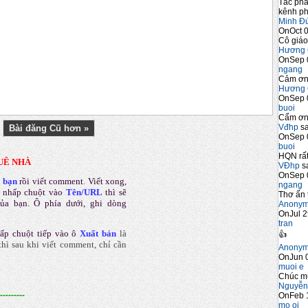
Tác phẩ
kênh ph
Minh Đ
OnOct 0
Cô giáo
Hương 
OnSep 
ngang
Cảm ơn 
Hương 
OnSep 
buoi
Cẩm ơn 
Vđhp
sa
Bài đăng Cũ hơn »
OnSep 
buoi
HQN rất
UÊ NHÀ
VĐhp
sa
OnSep 
a bạn
rồi viết comment
.
Viết xong,
ngang
 nhấp chuột vào
Tên/URL
thì sẽ
Thơ ấn 
của bạn. Ô phía dưới, ghi dòng
Anony
OnJul 2
tran
ấp chuột tiếp vào ô
Xuất bản
là
👍
hì sau khi viết comment, chỉ cần
Anony
OnJun 0
muoi e
Chúc m
Nguyễn
---------
OnFeb 
mo oi