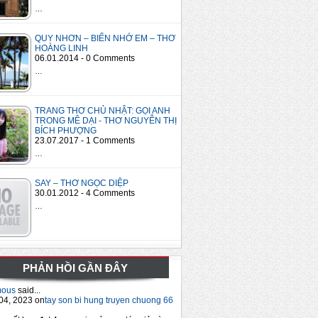
…
QUY NHƠN – BIỂN NHỚ EM – THƠ
HOÀNG LINH
06.01.2014 - 0 Comments
…
TRANG THƠ CHỦ NHẬT: GỌI ANH
TRONG MÊ DẠI - THƠ NGUYỄN THỊ
BÍCH PHƯỢNG
23.07.2017 - 1 Comments
…
SAY – THƠ NGỌC DIỆP
30.01.2012 - 4 Comments
…
PHẢN HỒI GẦN ĐÂY
mous
said...
04, 2023 on
tay son bi hung truyen chuong 66