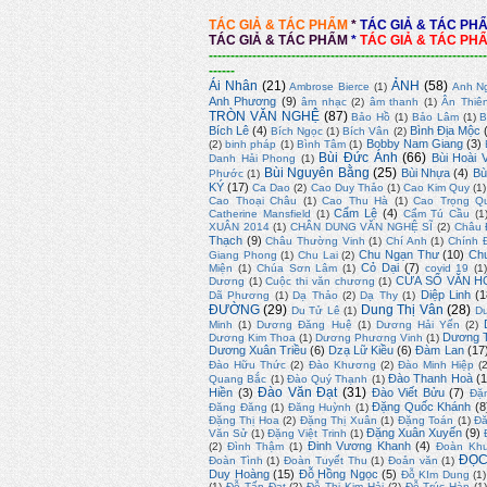
TÁC GIẢ & TÁC PHẨM
*
TÁC GIẢ & TÁC PH
TÁC GIẢ & TÁC PHẨM
*
TÁC GIẢ & TÁC PH
----------------------------------------------------------------
------
Ái Nhân
(21)
ẢNH
(58)
Ambrose Bierce
(1)
Anh N
Anh Phương
(9)
âm nhạc
(2)
âm thanh
(1)
Ân Thiê
TRÒN VĂN NGHỆ
(87)
Bảo Hồ
(1)
Bảo Lâm
(1)
B
Bích Lê
(4)
Bình Địa Mộc
Bích Ngọc
(1)
Bích Vân
(2)
Bobby Nam Giang
(3)
(2)
binh pháp
(1)
Bình Tâm
(1)
Bùi Đức Ánh
(66)
Bùi Hoài 
Danh Hải Phong
(1)
Bùi Nguyên Bằng
(25)
Bùi Nhựa
(4)
Bù
Phước
(1)
KÝ
(17)
Ca Dao
(2)
Cao Duy Thảo
(1)
Cao Kim Quy
(1)
Cao Thoại Châu
(1)
Cao Thu Hà
(1)
Cao Trọng Q
Cẩm Lệ
(4)
Catherine Mansfield
(1)
Cẩm Tú Cầu
(1
XUÂN 2014
(1)
CHÂN DUNG VĂN NGHỆ SĨ
(2)
Châu 
Thạch
(9)
Châu Thường Vinh
(1)
Chí Anh
(1)
Chính 
Chu Ngạn Thư
(10)
Ch
Giang Phong
(1)
Chu Lai
(2)
Cỏ Dại
(7)
Miện
(1)
Chúa Sơn Lâm
(1)
covid 19
(1
CỬA SỔ VĂN H
Dương
(1)
Cuộc thi văn chương
(1)
Diệp Linh
(1
Dã Phương
(1)
Dạ Thảo
(2)
Dạ Thy
(1)
ĐƯỜNG
(29)
Dung Thị Vân
(28)
Du Tử Lê
(1)
D
Minh
(1)
Dương Đăng Huệ
(1)
Dương Hải Yến
(2)
Dương T
Dương Kim Thoa
(1)
Dương Phương Vinh
(1)
Dương Xuân Triều
(6)
Dzạ Lữ Kiều
(6)
Đàm Lan
(17
Đào Hữu Thức
(2)
Đào Khương
(2)
Đào Minh Hiệp
(
Đào Thanh Hoà
(1
Quang Bắc
(1)
Đào Quý Thạnh
(1)
Đào Văn Đạt
(31)
Hiền
(3)
Đào Viết Bửu
(7)
Đặ
Đặng Quốc Khánh
(8
Đăng Đăng
(1)
Đăng Huỳnh
(1)
Đặng Thị Hoa
(2)
Đặng Thị Xuân
(1)
Đặng Toán
(1)
Đă
Đặng Xuân Xuyến
(9)
Văn Sử
(1)
Đặng Việt Trinh
(1)
Đinh Vương Khanh
(4)
(2)
Đình Thậm
(1)
Đoàn Kh
ĐỌC
Đoàn Tình
(1)
Đoàn Tuyết Thu
(1)
Đoản văn
(1)
Duy Hoàng
(15)
Đỗ Hồng Ngọc
(5)
Đỗ KIm Dung
(1)
(1)
Đỗ Tấn Đạt
(2)
Đỗ Thị Kim Hải
(2)
Đỗ Trúc Hàn
(1