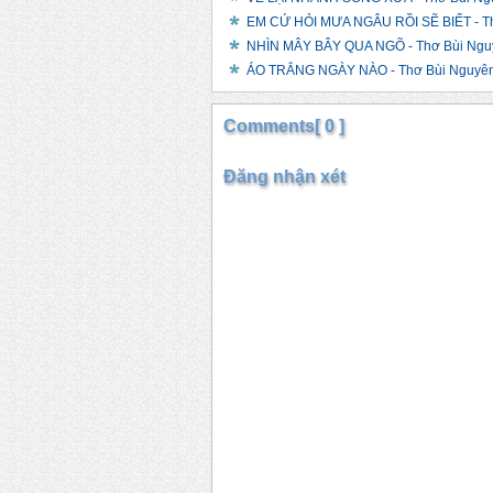
EM CỨ HỎI MƯA NGÂU RỒI SẼ BIẾT - T
NHÌN MÂY BÂY QUA NGÕ - Thơ Bùi Ngu
ÁO TRẮNG NGÀY NÀO - Thơ Bùi Nguyê
Comments[ 0 ]
Đăng nhận xét