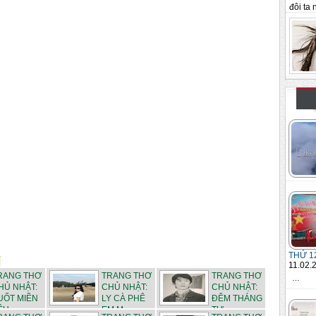
đôi ta n
THỨ 1
11.02.
RANG THƠ
TRANG THƠ
TRANG THƠ
…
HỦ NHẬT:
CHỦ NHẬT:
CHỦ NHẬT:
UỐT MIỀN
LY CÀ PHÊ
ĐÊM THÁNG
U -...
EM M...
TƯ - ...