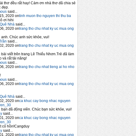
ài thơ đều rất hay! Cám ơn nhà thơ đã chia sẻ
 đẹp.
mous
said...
15, 2020 on
tinh muon tho nguyen thi thu ba
ô ơi hihi
Quê Nhà
said...
06, 2020 on
trang tho chu nhat ky uc mua ong
anh. Chúc anh sức khỏe, vui!
Trần
said...
02, 2020 on
trang tho chu nhat ky uc mua ong
 bài viết trên trang Lê Thiếu Nhơn.Trẻ đã làm
 và rất tài năng!
mous
said...
06, 2020 on
trang tho chu nhat tieng ai ho nho
!
mous
said...
06, 2020 on
trang tho chu nhat ky uc mua ong
Quê Nhà
said...
02, 2020 on
ca khuc cay bong nhac nguyen
yen_30
bạn đã động viên. Chúc bạn sức khỏe, vui!
y
said...
01, 2020 on
ca khuc cay bong nhac nguyen
yen_30
t có hồn!Cangduy
y
said...
01, 2020 on
trang tho chu nhat ky uc mua ong