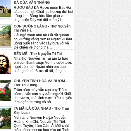
ĐÁ CỦA VĂN THẮNG
RƯỢU BÀU ĐÁ Rượu ngon Bàu Đá
của quê mình Chắt lọc hương đời bọt
trắng tinh Bằng hữu tâm giao vui
chạm cốc Đầy vơi đôi chén ý l...
CON ĐƯỜNG LÀNG - Thơ Nguyễn
Thị Việt Hà
Cái ngõ xoan nhà bà Lối rất quanh
co, đường vàng rơm rạ Người đi làm
đồng buổi sáng vác cày bừa vội vã
Để chiều về thong thả ...
BẾN MÊ - Thơ Nguyễn Trí Tài
Nhà thơ Nguyễn Trí Tài Em tự hào
em còn thanh xuân Với nụ cười tươi,
ngọt trên môi Ngắm nhìn em bao
chàng bối rối Bước đi rồi, lòng ...
CHUYỆN TÌNH HOA VÀ BƯỚM –
Thơ Thu Dung
Trăm năm mây vẫn còn bay Trăm
năm ta vẫn còn say đắm người Khối
tình vươn, khối tình vươn Yêu ai! yêu
lắm ngàn thương vô bờ
TA MÃI LÀ CỦA NHAU - Thơ Trần
Kim Loan
Mến tặng Nguyên Hạ-Lê Nguyễn,
Hoàng Kim Chi, Nguyễn Thị Tiết,
Quốc Tuyên, Lâm Cẩm Ái Một chút
mặn nồng như nụ hoa vừa nở Tình