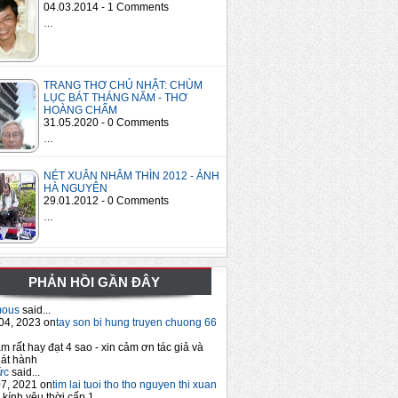
04.03.2014 - 1 Comments
…
TRANG THƠ CHỦ NHẬT: CHÙM
LỤC BÁT THÁNG NĂM - THƠ
HOÀNG CHẨM
31.05.2020 - 0 Comments
…
NÉT XUÂN NHÂM THÌN 2012 - ẢNH
HÀ NGUYÊN
29.01.2012 - 0 Comments
…
PHẢN HỒI GẦN ĐÂY
mous
said...
04, 2023 on
tay son bi hung truyen chuong 66
m rất hay đạt 4 sao - xin cảm ơn tác giả và
át hành
ức
said...
7, 2021 on
tim lai tuoi tho tho nguyen thi xuan
 kính yêu thời cấp 1