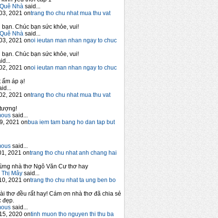
Quê Nhà
said...
03, 2021 on
trang tho chu nhat mua thu vat
bạn. Chúc bạn sức khỏe, vui!
Quê Nhà
said...
03, 2021 on
oi ieutan man nhan ngay to chuc
bạn. Chúc bạn sức khỏe, vui!
id...
02, 2021 on
oi ieutan man nhan ngay to chuc
 ấm áp ạ!
id...
02, 2021 on
trang tho chu nhat mua thu vat
tượng!
mous
said...
9, 2021 on
bua iem tam bang ho dan tap but
mous
said...
1, 2021 on
trang tho chu nhat anh chang hai
ừng nhà thơ Ngô Văn Cư thơ hay
 Thị Mây
said...
10, 2021 on
trang tho chu nhat ta ung ben bo
ài thơ đều rất hay! Cám ơn nhà thơ đã chia sẻ
 đẹp.
mous
said...
15, 2020 on
tinh muon tho nguyen thi thu ba