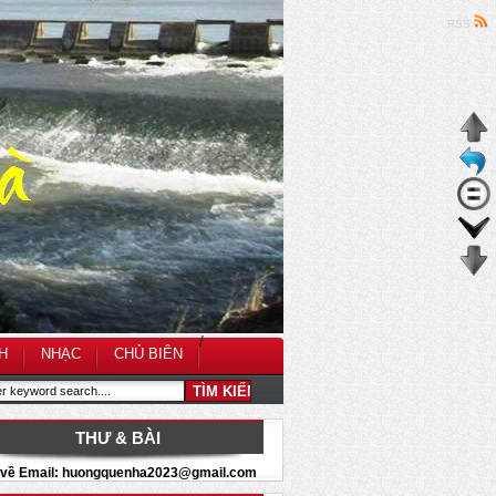
RSS
/
H
NHẠC
CHỦ BIÊN
THƯ & BÀI
i về Email: huongquenha2023@gmail.com