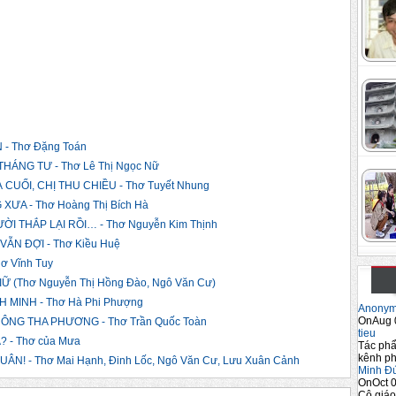
- Thơ Đặng Toán
ÁNG TƯ - Thơ Lê Thị Ngọc Nữ
UỐI, CHỊ THU CHIỀU - Thơ Tuyết Nhung
A - Thơ Hoàng Thị Bích Hà
I THẮP LẠI RỒI… - Thơ Nguyễn Kim Thịnh
ẪN ĐỢI - Thơ Kiều Huệ
ơ Vĩnh Tuy
 (Thơ Nguyễn Thị Hồng Đào, Ngô Văn Cư)
MINH - Thơ Hà Phi Phượng
Anony
OnAug 
NG THA PHƯƠNG - Thơ Trần Quốc Toàn
tieu
 - Thơ của Mưa
Tác phẩ
kênh ph
! - Thơ Mai Hạnh, Đinh Lốc, Ngô Văn Cư, Lưu Xuân Cảnh
Minh Đ
OnOct 0
Cô giáo