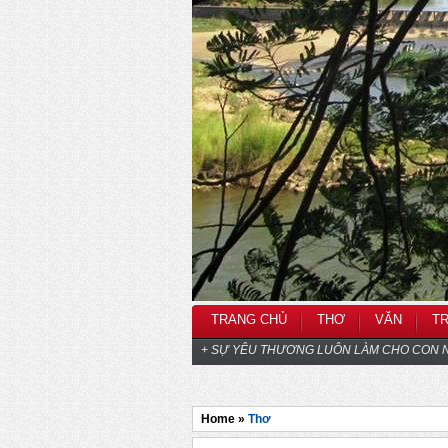
TRANG CHỦ
THƠ
VĂN
T
+ SỰ YÊU THƯƠNG LUÔN LÀM CHO CON N
Home »
Thơ