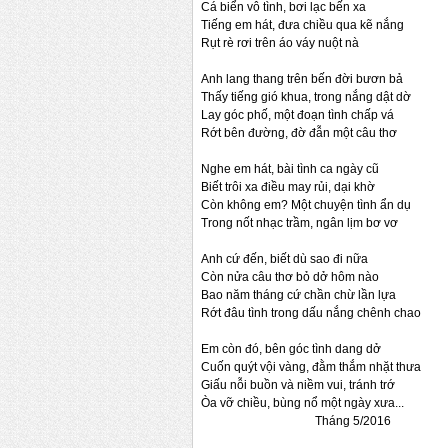
Cá biển vô tình, bơi lạc bến xa
Tiếng em hát, đưa chiều qua kẽ nắng
Rụt rè rơi trên áo váy nuột nà
Anh lang thang trên bến đời bươn bả
Thấy tiếng gió khua, trong nắng dật dờ
Lay góc phố, một đoạn tình chấp vá
Rớt bên đường, đờ đẫn một câu thơ
Nghe em hát, bài tình ca ngày cũ
Biết trôi xa điều may rủi, dại khờ
Còn không em? Một chuyện tình ẩn dụ
Trong nốt nhạc trầm, ngân lịm bơ vơ
Anh cứ đến, biết dù sao đi nữa
Còn nửa câu thơ bỏ dở hôm nào
Bao năm tháng cứ chần chừ lần lựa
Rớt đâu tình trong dấu nắng chênh chao
Em còn đó, bên góc tình dang dở
Cuốn quýt vội vàng, đằm thắm nhặt thưa
Giấu nỗi buồn và niềm vui, tránh trớ
Òa vỡ chiều, bùng nổ một ngày xưa...
Tháng 5/2016