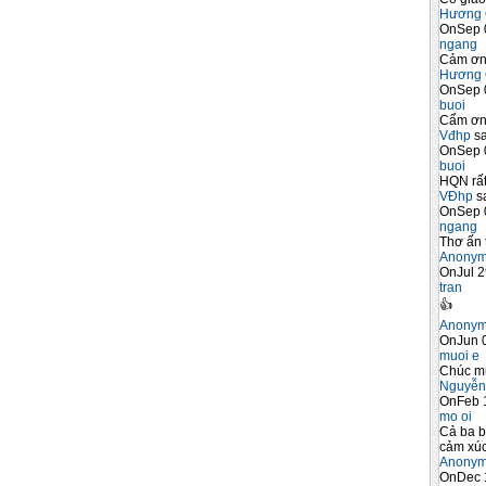
Hương 
OnSep 
ngang
Cảm ơn 
Hương 
OnSep 
buoi
Cẩm ơn 
Vđhp
sa
OnSep 
buoi
HQN rất
VĐhp
sa
OnSep 
ngang
Thơ ấn 
Anony
OnJul 2
tran
👍
Anony
OnJun 0
muoi e
Chúc m
Nguyễn
OnFeb 
mo oi
Cả ba b
cảm xúc
Anony
OnDec 