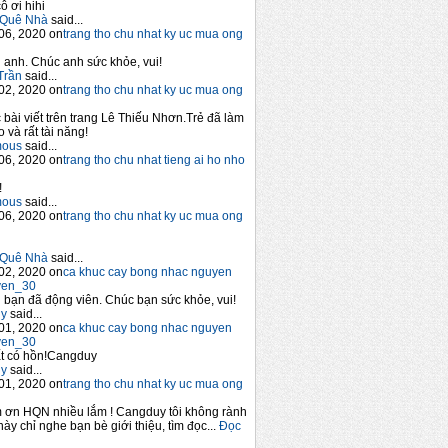
ô ơi hihi
Quê Nhà
said...
06, 2020 on
trang tho chu nhat ky uc mua ong
anh. Chúc anh sức khỏe, vui!
Trần
said...
02, 2020 on
trang tho chu nhat ky uc mua ong
 bài viết trên trang Lê Thiếu Nhơn.Trẻ đã làm
 và rất tài năng!
mous
said...
06, 2020 on
trang tho chu nhat tieng ai ho nho
!
mous
said...
06, 2020 on
trang tho chu nhat ky uc mua ong
Quê Nhà
said...
02, 2020 on
ca khuc cay bong nhac nguyen
yen_30
bạn đã động viên. Chúc bạn sức khỏe, vui!
y
said...
01, 2020 on
ca khuc cay bong nhac nguyen
yen_30
t có hồn!Cangduy
y
said...
01, 2020 on
trang tho chu nhat ky uc mua ong
 ơn HQN nhiều lắm ! Cangduy tôi không rành
này chỉ nghe bạn bè giới thiệu, tìm đọc...
Đọc