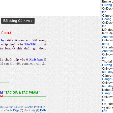
Em nè c
Hương 
OnDec 
tho
Cảm ơn 
Hoàng 
Bài đăng Cũ hơn »
OnDec 
tho
Mới đọc
UÊ NHÀ
lãnh đạo
Anony
a bạn
rồi viết comment
.
Viết xong,
OnNov 
nang
 nhấp chuột vào
Tên/URL
thì sẽ
Chí tình
của bạn. Ô phía dưới, ghi dòng
Anony
OnNov 
tho
ấp chuột tiếp vào ô
Xuất bản
là
Thơ lạ!
hì sau khi viết comment, chỉ cần
Hương 
OnNov 
huu du
Cảm ơn 
Cangdu
---------
OnNov 
huu du
Nghe rấ
ẨM
*
TÁC GIẢ & TÁC PHẨM
*
Cangdu
ẨM
-------------------------------------------
OnNov 
----------------------------------------------
tho
Oh, cảm
Anh Phong
(4)
gọc
(1)
Anh Nguyên
(1)
về giới 
BÀN
Bạch Diệp
(5)
n
(1)
Bách Mỵ
(2)
tiếp...