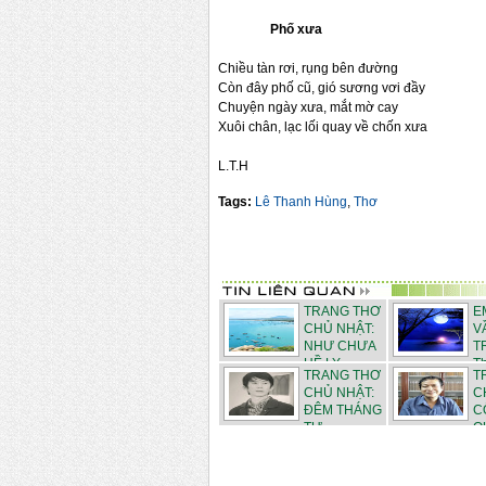
Phố xưa
Chiều tàn rơi, rụng bên đường
Còn đây phố cũ, gió sương vơi đầy
Chuyện ngày xưa, mắt mờ cay
Xuôi chân, lạc lối quay về chốn xưa
L.T.H
Tags:
Lê Thanh Hùng
,
Thơ
TRANG THƠ
E
CHỦ NHẬT:
V
NHƯ CHƯA
T
HỀ LY ...
T
TRANG THƠ
T
Thanh Hù...
CHỦ NHẬT:
C
ĐÊM THÁNG
C
TƯ - ...
QU