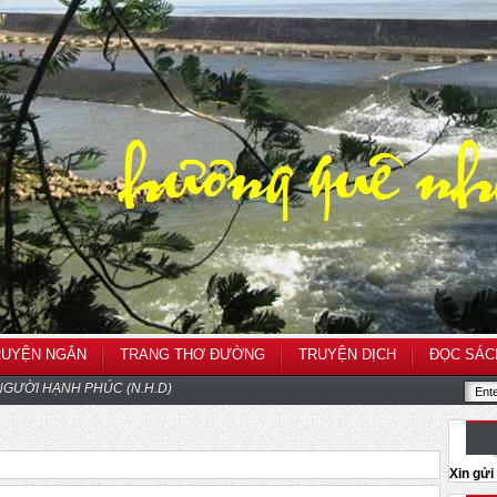
RUYỆN NGẮN
TRANG THƠ ĐƯỜNG
TRUYỆN DỊCH
ĐỌC SÁC
GƯỜI HẠNH PHÚC (N.H.D)
Xin gử