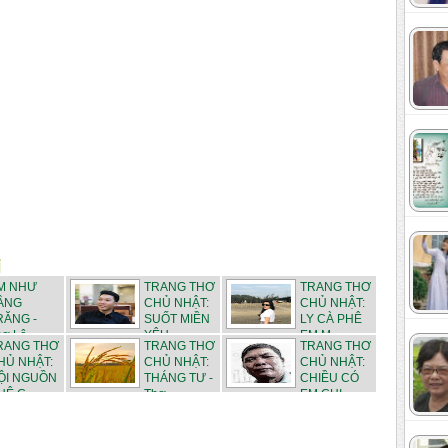
M NHƯ
TRANG THƠ
TRANG THƠ
ẦNG
CHỦ NHẬT:
CHỦ NHẬT:
RĂNG -
SUỐT MIỀN
LY CÀ PHÊ
hơ Lê
YÊU -...
EM M...
RANG THƠ
TRANG THƠ
TRANG THƠ
HỦ NHẬT:
CHỦ NHẬT:
CHỦ NHẬT:
ỘI NGUỒN
THÁNG TƯ -
CHIỀU CÓ
Ê C...
Thơ ...
EM CHI...