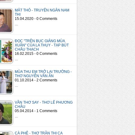
MẮT THỎ - TRUYỆN NGẮN NAM
THI
15.04.2020 - 0 Comments
…
ĐỌC "TRÊN BỤC GIẢNG MÙA
XUÂN" CỦA LA THỤY - TẠP BÚT
CHÂU THẠCH
16.02.2015 - 0 Comments
…
MÙA THU EM TRỞ LẠI TRƯỜNG -
THƠ NGUYỄN VĂN ÂN
01.10.2014 - 2 Comments
…
VẦN THƠ SAY - THƠ LÊ PHƯƠNG
CHÂU
05.04.2014 - 1 Comments
…
CÀ PHÊ - THƠ TRẦN THI CA