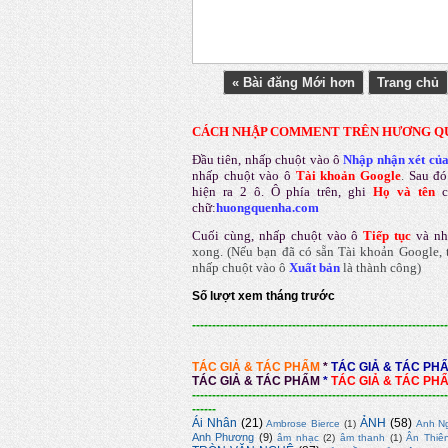
« Bài đăng Mới hơn
Trang chủ
CÁCH NHẬP COMMENT TRÊN HƯƠNG Q
Đầu tiên, nhấp chuột vào ô
Nhập nhận xét củ
nhấp chuột vào ô
Tài khoản Google
.
Sau đó
hiện ra 2 ô. Ô phía trên, ghi
Họ và tên
chữ:
huongquenha.com
Cuối cùng, nhấp chuột vào ô
Tiếp tục
và nh
xong.
(Nếu bạn đã có sẵn Tài khoản Google, t
nhấp chuột vào ô
Xuất bản
là thành công
)
Số lượt xem tháng trước
----------------------------------------------------------------
TÁC GIẢ & TÁC PHẨM
*
TÁC GIẢ & TÁC PH
TÁC GIẢ & TÁC PHẨM
*
TÁC GIẢ & TÁC PH
----------------------------------------------------------------
------
Ái Nhân
(21)
ẢNH
(58)
Ambrose Bierce
(1)
Anh N
Anh Phương
(9)
âm nhạc
(2)
âm thanh
(1)
Ân Thiê