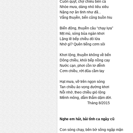
Cuốn quýt, chợ chiều bến cá
Nhòe mưa, dáng nhỏ liêu xiêu
Nặng nợ ân tình như đã...
Vắng thuyền, bến cũng buồn hiu
Biển động, thuyền câu “chạy lựa”
Mịt mù, sóng bủa ngàn khơi
Lặng lẽ bếp chiều đỏ lửa
Nhớ gì? Quên tiếng cơm sôi
Khơi lộng, thuyền không về bến
Dông chiều, khói bếp nồng cay
Nước cạn, phơi cồn lơ đễnh
Cơm chiều, rớt đũa cầm tay
Hạt mưa, vỡ trên ngọn sóng
Tan chiều ảo vọng đường khơi
Nỗi nhớ, theo chiều gió lộng
Mênh mông, đằm thắm dặm đời.
Tháng 8/2015
Nghe em hát, bài tình ca ngày cũ
Con sóng chạy, bên bờ sông ngập mặn