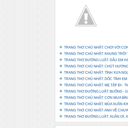
TRANG THƠ CHỦ NHẬT: CHƠI VỚI CON 
TRANG THƠ CHỦ NHẬT: KHUNG TRỜI TH
TRANG THƠ ĐƯỜNG LUẬT: DẪU EM HẠ C
TRANG THƠ CHỦ NHẬT: CHÚT HƯƠNG XƯ
TRANG THƠ CHỦ NHẬT: TÌNH XƯA NGƯỜ
TRANG THƠ CHỦ NHẬT: DỐC TÌNH EM V
TRANG THƠ CHỦ NHẬT: MẸ TẬP ĐI - Th
TRANG THƠ ĐƯỜNG LUẬT: BUÔNG - GIỮ
TRANG THƠ CHỦ NHẬT: CƠN MƯA BÌNH 
TRANG THƠ CHỦ NHẬT: MÙA XUÂN KHÔ
TRANG THƠ CHỦ NHẬT: ANH VỀ CHƯA?
TRANG THƠ ĐƯỜNG LUẬT: XUÂN ƠI, XUÂN