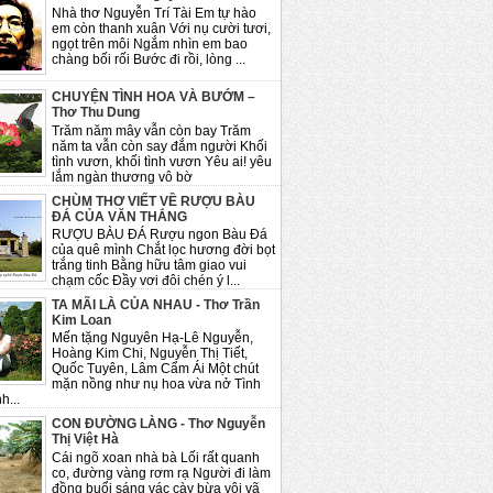
Nhà thơ Nguyễn Trí Tài Em tự hào
em còn thanh xuân Với nụ cười tươi,
ngọt trên môi Ngắm nhìn em bao
chàng bối rối Bước đi rồi, lòng ...
CHUYỆN TÌNH HOA VÀ BƯỚM –
Thơ Thu Dung
Trăm năm mây vẫn còn bay Trăm
năm ta vẫn còn say đắm người Khối
tình vươn, khối tình vươn Yêu ai! yêu
lắm ngàn thương vô bờ
CHÙM THƠ VIẾT VỀ RƯỢU BÀU
ĐÁ CỦA VĂN THẮNG
RƯỢU BÀU ĐÁ Rượu ngon Bàu Đá
của quê mình Chắt lọc hương đời bọt
trắng tinh Bằng hữu tâm giao vui
chạm cốc Đầy vơi đôi chén ý l...
TA MÃI LÀ CỦA NHAU - Thơ Trần
Kim Loan
Mến tặng Nguyên Hạ-Lê Nguyễn,
Hoàng Kim Chi, Nguyễn Thị Tiết,
Quốc Tuyên, Lâm Cẩm Ái Một chút
mặn nồng như nụ hoa vừa nở Tình
h...
CON ĐƯỜNG LÀNG - Thơ Nguyễn
Thị Việt Hà
Cái ngõ xoan nhà bà Lối rất quanh
co, đường vàng rơm rạ Người đi làm
đồng buổi sáng vác cày bừa vội vã