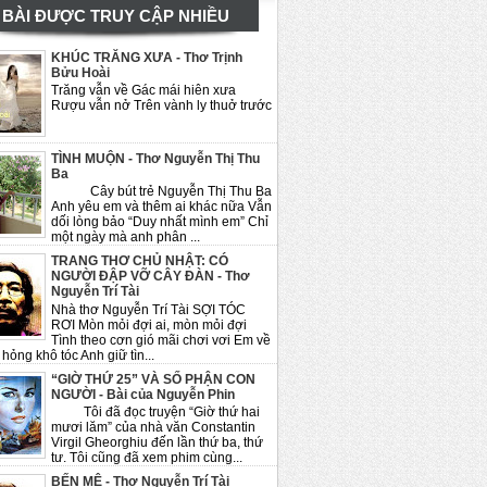
BÀI ĐƯỢC TRUY CẬP NHIỀU
KHÚC TRĂNG XƯA - Thơ Trịnh
Bửu Hoài
Trăng vẫn về Gác mái hiên xưa
Rượu vẫn nở Trên vành ly thuở trước
TÌNH MUỘN - Thơ Nguyễn Thị Thu
Ba
Cây bút trẻ Nguyễn Thị Thu Ba
Anh yêu em và thêm ai khác nữa Vẫn
dối lòng bảo “Duy nhất mình em” Chỉ
một ngày mà anh phân ...
TRANG THƠ CHỦ NHẬT: CÓ
NGƯỜI ĐẬP VỠ CÂY ĐÀN - Thơ
Nguyễn Trí Tài
Nhà thơ Nguyễn Trí Tài SỢI TÓC
RƠI Mòn mỏi đợi ai, mòn mỏi đợi
Tình theo cơn gió mãi chơi vơi Em về
hỏng khô tóc Anh giữ tìn...
“GIỜ THỨ 25” VÀ SỐ PHẬN CON
NGƯỜI - Bài của Nguyễn Phin
Tôi đã đọc truyện “Giờ thứ hai
mươi lăm” của nhà văn Constantin
Virgil Gheorghiu đến lần thứ ba, thứ
tư. Tôi cũng đã xem phim cùng...
BẾN MÊ - Thơ Nguyễn Trí Tài