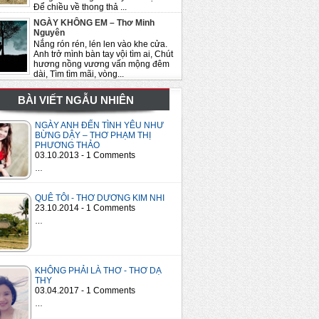
Để chiều về thong thả ...
NGÀY KHÔNG EM – Thơ Minh
Nguyên
Nắng rón rén, lén len vào khe cửa.
Anh trở mình bàn tay vội tìm ai, Chút
hương nồng vương vấn mộng đêm
dài, Tìm tìm mãi, vòng...
BÀI VIẾT NGẪU NHIÊN
NGÀY ANH ĐẾN TÌNH YÊU NHƯ
BỪNG DẬY – THƠ PHẠM THỊ
PHƯƠNG THẢO
03.10.2013 - 1 Comments
…
QUÊ TÔI - THƠ DƯƠNG KIM NHI
23.10.2014 - 1 Comments
…
KHÔNG PHẢI LÀ THƠ - THƠ DẠ
THY
03.04.2017 - 1 Comments
…