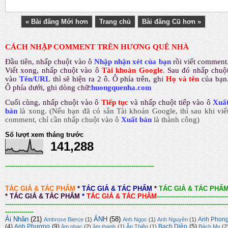
« Bài đăng Mới hơn
Trang chủ
Bài đăng Cũ hơn »
CÁCH NHẬP COMMENT TRÊN HƯƠNG QUÊ NHÀ
Đầu tiên, nhấp chuột vào ô
Nhập nhận xét của bạn
rồi viết comment
Viết xong, nhấp chuột vào ô
Tài khoản Google
.
Sau đó nhấp chuộ
vào
Tên/URL
thì sẽ hiện ra 2 ô. Ô phía trên, ghi
Họ và tên
của bạn
Ô phía dưới, ghi dòng chữ:
huongquenha.com
Cuối cùng, nhấp chuột vào ô
Tiếp tục
và nhấp chuột tiếp vào ô
Xuấ
bản
là xong.
(Nếu bạn đã có sẵn Tài khoản Google, thì sau khi viế
comment, chỉ cần nhấp chuột vào ô
Xuất bản
là thành công
)
Số lượt xem tháng trước
141,288
-------------------------------------------------------------------------
TÁC GIẢ & TÁC PHẨM
*
TÁC GIẢ & TÁC PHẨM
*
TÁC GIẢ & TÁC PHẨ
*
TÁC GIẢ & TÁC PHẨM
*
TÁC GIẢ & TÁC PHẨM
-----------------------------------
-------------------------------------------------------------------------------------------------------------
--------------
Ái Nhân
(21)
ẢNH
(58)
Anh Phon
Ambrose Bierce
(1)
Anh Ngọc
(1)
Anh Nguyên
(1)
(4)
Anh Phương
(9)
Bạch Diệp
(5)
âm nhạc
(2)
âm thanh
(1)
Ân Thiên
(1)
Bách Mỵ
(2