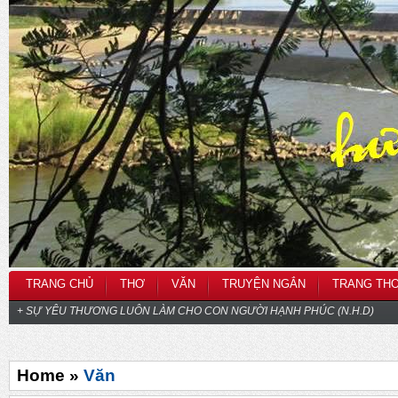
TRANG CHỦ
THƠ
VĂN
TRUYỆN NGẮN
TRANG TH
+ SỰ YÊU THƯƠNG LUÔN LÀM CHO CON NGƯỜI HẠNH PHÚC (N.H.D)
Home »
Văn