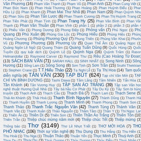
Văn Phương
(16)
Phan Anh
(12)
Phạm Văn Thạnh
(1)
Phạm Vũ
(1)
Phan Cung Việt
(1
Phan Đức Nam
(1)
Phan Hoài Thương
(1)
Phan Hoàng
(2)
Phan Huỳnh Điểu
(1)
Pha
Phan Mai Thư Nhã
(6)
Phan Nam
(20)
Hữu Lý
(1)
Phan Khanh
(2)
Phan Quỳnh Nh
Phan Tấn Lược
(6)
(1)
Phan Sửu
(1)
Phan Thanh Cương
(2)
Phan Thị Huỳnh Trang
(2
Phan Trang Hy
(25)
Phan Tiên Phát
(1)
Phan Tình
(1)
Phan Văn Bình
(1)
Phan Vă
Phan Văn Thuần
(3)
Thạnh
(1)
Phan Vĩnh
(1)
phần 1
(1)
phần 2
(1)
phần 3
(1)
phần 
Phỏng vấn
(7)
Ph
(1)
Phiêu Vân
(1)
Phong Dương
(2)
Phong Điệp
(1)
Phú Ngọc
(1)
Quang
(3)
Phú Xuân
(8)
Phùng Hiếu
(10)
Phùng Gia Lộc
(1)
Phùng Hiệu
(1)
Phùn
Phùng Phương Quý
(7)
Hoàng Chương
(1)
Phụng Thiên
(1)
Phùng Văn Khai
(1)
Phướ
Phương Phương
(10)
Phương Uy
(5)
Vũ
(1)
Quan Thế Âm
(1)
Quảng Ngọc
(1
Quang Tuấn Dũng
(9)
Quảng Ngôn Lê Ngữ
(1)
Quang Thám
(1)
Quốc Hùng
(2)
Quố
Quỳnh Nga
(16)
Tuyên
(1)
quy luật dịch
(1)
Quỳnh Lệ
(1)
Quỳnh Trâm
(1)
Raso
Rêu (Cao Hoàng Từ Đoan
Helmandollar
(1)
Raymond Carver
(1)
Raymond Thư
(1)
SÁCH BẠN VĂN
(71)
(13)
Song Ninh
(11)
Sôn
SARAH HALL
(1)
SINH NHẬT
(1)
Hương
(11)
Sông Song
(8)
Sơn Trần
(15)
Sông Lam
(1)
Sơn Tịnh
(2)
Sruthi Thekkia
T.T.Hiếu Thảo
(22)
Tạ Thị Hoa
(14)
Tam quố
(1)
Stephen Crane
(1)
Tạ Nghi Lễ
(1)
TẢN VĂN
(230)
TẠP BÚT
(624)
diễn nghĩa
(4)
TẠ
Tạp chí Văn Mới
(1)
CHÍ VN BÌNH DƯƠNG
(11)
Tashi Dawa
(1)
Tâm Lãng
(1)
Tâm Nhiên
(2)
Tấn Hòa
(1
TẬP SAN ÁO TRẮNG
(39)
Tần Khánh
(4)
Tân Vương Huy
(1)
Tập san Văn họ
nghệ thuật Hương Quê Nhà
(1)
Tây bá hầu Cơ Phát
(1)
Tây Du Ký
(1)
Tây Sơn bi hùn
Thạch Đà
(7)
Thạch Sene
(5
truyện
(2)
Thạch Anh
(2)
Thạch Cầu
(1)
Thạch Lam
(1)
Thanh Bình Nguyên
(27)
Thái An Khánh
(2)
Thái Hoà
(1)
Thành Dũng
(1)
Thanh Hả
Thanh Minh
(4)
(1)
Thanh Huyền
(2)
Thanh Lương
(2)
Thanh Phong
(1)
Thanh Sơn
(1
Thanh Trắc Nguyễn Văn
(42)
Thanh Thảo
(3)
Thanh Tùng
(7)
Thành Văn
(3
Thạnh Văn
(1)
Thanh Xuân
(2)
Thảo Nguyễn
(1)
Thâm Tâm
(1)
Thần Y
(1)
Thi Ngọc La
Thiên Di
(5)
Thiên Thần Áo Trắng
(7)
Thiên Tôn
(10
(1)
Thiên Ân
(1)
Thiên Sơn
(1)
Thiệp chúc mừng năm mới
(4)
Thiệp chúc Tết
(3)
Thiệp mừng
(3
Thiên Trần
(1)
Thơ
(3149)
TH
THƠ MỜI HOẠ
(7)
Thông báo
(1)
Thơ Lê Nhựt Triết
(1)
PHỔ NHẠC
(106)
Thời sự Văn nghệ
(6)
Thu Dung
(3)
Thu Hằng
(1)
Thu Hiền
(1
Thuận Thảo
(8)
Thục Minh
(7)
Thuỳ Anh
(13
Thu Hoài
(1)
Thu Nga
(1)
Thuận Yến
(1)
Thụy Du
(3)
Thuỵ Du
(1)
Thuỳ Dương
(1)
Thùy Dương
(1)
Thủy Điền
(1)
Thuỳ Nhân
(1