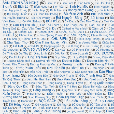
BÀN TRÒN VĂN NGHỆ
(87)
Bảo Hồ
(1)
Bảo Lâm
(1)
Bảo Ninh
(2)
Bé Hải Dân
(1
Bích Ái
(3)
Bích Lê
(4)
Bình Địa Mộc
(3)
Bích Ngọc
(1)
Bích Vân
(2)
Bình Nguyên
(1
Bobby Nam Giang
(3)
Bình Nguyên Trang
(2)
binh pháp
(1)
Bình Tâm
(1)
Bùi Anh Sắ
Bùi Đức Ánh
(66)
Bùi Hoài Vân
(5
(1)
Bùi Công Thuấn
(1)
Bùi Danh Hải Phong
(1)
Bùi Nguyên Bằng
(25)
Bùi Nhựa
(4)
Bù
Bùi Huyền Tương
(2)
Bùi Hữu Phước
(1)
Văn Bồng
(5)
BÚT KÝ
(17)
Bùi Việt Thắng
(2)
Ca Dao
(2)
Cao Duy Thảo
(1)
Cao Ki
Cao Thị Thu Hà
(3)
Quy
(1)
Cao Thọ Thêm
(2)
Cao Thoại Châu
(1)
Cao Thu Hà
(1)
Ca
Cao Văn Tam
(5)
Cát Du
(7)
Cẩm Lệ
(4)
Trọng Quế
(1)
Catherine Mansfield
(1)
Cẩ
Tú Cầu
(1)
Chàng Cát
(1)
Chánh Đức
(1)
CHÀO XUÂN 2014
(1)
CHÂN DUNG VĂ
Châu Thạch
(9)
NGHỆ SĨ
(2)
Châu Đoàn
(1)
Châu Quang Phước
(1)
Châu Thường Vin
CHỦ BIÊN
(141)
(1)
Chí Anh
(1)
Chính Đức
(1)
chủ
(1)
Chu Giang Phong
(1)
Chu La
Chu Ngạn Thư
(10)
Chu Trầm Nguyên Minh
(16)
(2)
Chu Vương Miện
(1)
Chúa Sơ
Cỏ Dại
(7)
Lâm
(1)
covid 19
(1)
Công Nguyễn
(1)
Cơ Xương
(1)
Cúc Dương
(1)
Cuộc th
CỬA SỔ VĂN HÓA
(6)
văn chương
(1)
Dạ Ngân
(1)
Dã Phong Bình
(2)
Dã Phương
(1
DỌC ĐƯỜN
Diệp Linh
(18)
Dino Buzzati
(3)
Dạ Thảo
(2)
Dạ Thy
(1)
Diệp Uy
(1)
(29)
Dung Thị Vân
(28)
Duy Phạm
(6)
Du Tử Lê
(1)
Duy Bằng
(1)
Dương Diệu Min
Dương Hằng
(7)
Dương Kim Nhi
(4
(1)
Dương Đăng Huệ
(1)
Dương Hải Yến
(2)
Dương Thành Thái
(3)
Dương Kim Thoa
(1)
Dương Phương Vinh
(1)
Dương Thị Yế
Dương Xuân Triều
(6)
Dzạ Lữ Kiều
(6)
Đàm Lan
(17)
Trinh
(2)
Đan Ngọc
(2)
đạ
Đào Phạ
đức
(2)
Đào Hiền
(2)
Đào Hữu Thức
(2)
Đào Khương
(2)
Đào Minh Hiệp
(2)
Thuỳ Trang
(82)
Đào Thanh Hoà
(14)
Đào Quang Bắc
(1)
Đào Quý Thạnh
(1)
Đà
Đào Văn Đạt
(31)
Đào Thị Thu Hiền
(3)
Đào Viết Bửu
(7)
Thị Quý Thanh
(1)
Đặn
Đặng Quốc Khán
Châu Long
(1)
Đặng Diệu Thoa
(1)
Đăng Đăng
(1)
Đăng Huỳnh
(1)
(8)
Đặng Quý Địch
(3)
Đặng Tấn Tới
(2)
Đặng Thị Hoa
(2)
Đặng Thị Xuân
(1)
Đặn
Đặng Tường Vy
(3)
Đặn
Toán
(1)
Đăng Trình
(1)
Đặng Văn Sử
(1)
Đặng Việt Trinh
(1)
Xuân Xuyến
(9)
Đin
ĐIỂM BÁO
(2)
Điêu Thuyền
(1)
Đinh Lốc
(2)
Đình Thậm
(1)
Vương Khanh
(4)
Đoàn Thị Minh Hiệp
(4)
Đoàn Khương Duy
(1)
Đoàn Tình
(1)
Đoà
ĐỌC SÁCH
(30)
Đỗ Chiến Thắng
(6)
Đỗ Duy Hoàn
Tuyết Thu
(1)
Đoản văn
(1)
(15)
Đỗ Hồng Ngọc
(5)
Đỗ KIm Dung
(1)
Đỗ Phu
(1)
Đỗ Quyên
(2)
Đỗ Tâm Linh
(1)
Đ
Tấn Đạt
(2)
Đỗ Thị Kim Hải
(2)
Đỗ Trúc Hàn
(1)
Đỗ Văn Tiến
(1)
Đỗ Xuân Phương
(1)
Đứ
Đức Tiên
(3)
Elena Pucillo Truong
(6)
Gian
Linh
(1)
gan jing world
(1)
Ghi chép
(2)