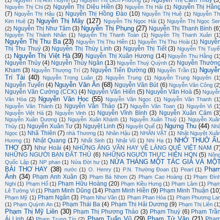
Nguyễn Thị Cẩm Thuỳ
(3
(1)
Nguyễn Thị Ánh Huỳnh
(2)
Nguyễn Thị Bích Phượng
(2)
Nguyễn Thị Diệu Hiền
(3)
Nguyễn Thị Hằn
Nguyễn Thị Chi
(2)
Nguyễn Thị Hải
(1)
(7)
Nguyễn Thị Hồng Đào
(10)
Nguyễn Thị Hậu
(1)
Nguyễn Thị Huệ
(1)
Nguyễn Th
Nguyễn Thị Mây
(127)
Kim Huệ
(2)
Nguyễn Thị Ngọc Hải
(1)
Nguyễn Thị Ngọc Se
Nguyễn Thị Phụng
(27)
Nguyễn Thị Như Tâm
(3)
Nguyễn Thị Thanh Bình
(6
(2)
Nguyễn Thị Thành Nhân
(1)
Nguyễn Thị Thanh Toàn
(1)
Nguyễn Thị Thanh Xuân
(1
Nguyễn Thị Thu Ba
(23)
Nguyễ
Nguyễn Thị Thu Hiền
(1)
Nguyễn Thị Thu Hoài
(1)
Thị Thu Thuý
(3)
Nguyễn Thị Thùy Linh
(3)
Nguyễn Thị Tiết
(3)
Nguyễn Thị Tuyế
Nguyễn Thị Việt Hà
(39)
Nguyễn Thị Xuân Hương
(14)
(1)
Nguyễn Thu Hằng
(1
Nguyễn Thủy
(4)
Nguyễn Thúy Ngân
(13)
Nguyễn Thườn
Nguyễn Thuý Quỳnh
(2)
Nguyễ
Kham
(3)
Nguyễn Tiến Đường
(8)
Nguyễn Thượng Trí
(2)
Nguyễn Trần
(1)
Trí Tài
(40)
Nguyễn Trọng Luân
(2)
Nguyễn Trung
(1)
Nguyễn Trung Nguyên
(1
Nguyễn Văn Ân
(68)
Nguyễn Tuyển
(4)
Nguyễn Văn Bút
(6)
Nguyễn Văn Công
(2
Nguyễn Văn Cường (CCK)
(4)
Nguyễn Văn Hiến
(5)
Nguyễn Văn Hoà
(5)
Nguyễ
Nguyễn Văn Học
(55)
Văn Hòa
(2)
Nguyễn Văn Ngọc
(1)
Nguyễn Văn Thanh
(1
Nguyễn Văn Thảo
(17)
Nguyễn Văn Thành
(1)
Nguyễn Văn Toan
(1)
Nguyên Vi
(1
Nguyễn Vĩnh Bình
(3)
Nguyễn Xuân Cảm
(3
Nguyễn Việt Hà
(2)
Nguyễn Vinh
(1)
Nguyễn Xuân Dương
(1)
Nguyễn Xuân Khánh
(1)
Nguyễn Xuân Thuỷ
(1)
Nguyễn Xuâ
Ngưng Thu
(44)
Nguyễn Xuân Tư
(3)
Nguyệt Linh
(5)
Thủy
(1)
Nguyệt Quế
(1)
Nh
Nhã Thiên
(7)
Ngọc
(1)
nhà Thương
(1)
Nhân Hậu
(2)
NHÂN VẬT
(1)
Nhật Nguyệt Xuâ
NHỚ THUỞ Ấ
Nhật Quang
(17)
Hương
(1)
Nhất Sinh
(1)
Nhật Vũ
(1)
Nhi Hạ
(1)
THƠ
(37)
Như Hoài
(4)
NHỮNG ÁNG VĂN HAY VỀ LÀNG QUÊ VIỆT NAM
(7
NHỮNG NGƯỜI BẠN ĐÂT THỦ
(6)
NHỮNG NGƯỜI THỰC HIỆN HQN
(5)
Nôn
NỬA THÁNG MỘT TÁC GIẢ VÀ MỘ
Quốc Lập
(2)
NP phan
(1)
Nửa Đời hư
(1)
BÀI THƠ HAY
(38)
Phạ
nước
(1)
O. Henry
(1)
P.N. Thường Đoan
(1)
Pearl
(1)
Ánh
(34)
Phạm Anh Xuân
(3)
Phạm Bá Nhơn
(2)
Phạm Cao Hoàng
(1)
Phạm Đìn
Phạm Hữu Hoàng
(20)
Nghi
(1)
Phạm Hổ
(1)
Phạm Kiều Hưng
(1)
Phạm Lâm
(1)
Phạ
Phạm Minh Dũng
(14)
Phạm Minh Hiền
(9)
Phạm Minh Thuận
(10
Lê Tường Vi
(1)
Phạm Ngân
(3)
Phạm Mỹ
(1)
Phạm Như Vân
(1)
Phạm Phan Hòa
(1)
Phạm Phương La
Phạm Thái Ba
(4)
Phạm Thị Hải Dương
(9)
(1)
Phạm Quỳnh An
(1)
Phạm Thị Liên
(1
Phạm Thị Mỹ Liên
(30)
Phạm Thị Phương Thảo
(3)
Phạm Thuý
(6)
Phạm Trầ
Phạm Tuấn Vũ
(29)
Phạm Tử Văn
(21)
Ái Linh
(4)
Phạ
Phạm Trung Tín
(2)