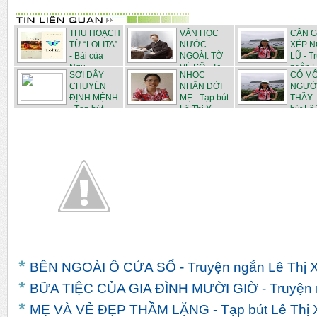
THU HOẠCH
VĂN HỌC
CĂN 
TỪ “LOLITA”
NƯỚC
XÉP 
- Bài của
NGOÀI: TỜ
LŨ - T
Ngu...
VÉ SỐ - Tr...
ngắn L.
SỢI DÂY
NHỌC
CÓ M
CHUYỀN
NHẰN ĐỜI
NGƯỜ
ĐỊNH MỆNH
MẸ - Tạp bút
THẦY -
- Tạp bút ...
Lê Thị X...
bút Lê T
BÊN NGOÀI Ô CỬA SỔ - Truyện ngắn Lê Thị 
BỮA TIỆC CỦA GIA ĐÌNH MƯỜI GIỜ - Truyện 
MẸ VÀ VẺ ĐẸP THẦM LẶNG - Tạp bút Lê Thị 