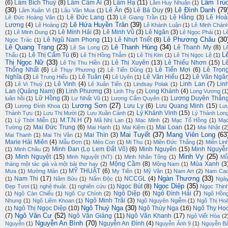
Lâm Trú
(6)
Lâm Bích Thuỷ
(8)
Lâm Cẩm Ái
(3)
Lâm Hạ
(11)
Lâm Huy Nhuận
(1)
(30)
Lê Đình Danh
(79
Lê Ân
(5)
Lê Bá Duy
(9)
Lâm Xuân Vi
(1)
Lâu Văn Mua
(1)
Lê Đức Lang
(13)
Lệ Hằng
(3)
Lê Hoà
Lê Đức Hoàng Vân
(1)
Lê Giang Trần
(1)
Lê Hứa Huyền Trân
(39)
Lương
(4)
Lê Hoàng
(2)
Lê Khánh Luận
(1)
Lê Minh Chán
Lê Minh Hải
(3)
Lê Minh Vũ
(3)
Lê Ngân
(3)
(1)
Lê Minh Dung
(2)
Lê Ngọc Phái
(1)
L
Lê Phương Châu
(30
Lê Ngũ Nam Phong
(11)
Lê Nhựt Triết
(8)
Ngọc Trác
(1)
Lê Quang Trạng
(23)
Lê Thanh Hùng
(34)
Lê Thanh My
(8)
Lê Sa Long
(2)
L
L
Lê Thị Cẩm Tú
(6)
Thấu
(1)
Lê Thị Hồng Thắm
(1)
Lê Thị Kim
(1)
Lê Thị Ngọc Lệ
(1)
Thị Ngọc Nữ
(33)
Lê Thị Xuyên
(13)
Lê Thiếu Nhơn
(15)
L
Lê Thị Thu Hiền
(1)
Thống Nhất
(6)
Lê Tiến Mợi
(6)
Lê Trọn
Lê Thụy Phương
(2)
Lê Tiến Dũng
(1)
Nghĩa
(3)
Lê Tuân
(4)
Lê Văn Hiếu
(12)
Lê Văn Ngă
Lê Trung Hiếu
(1)
Lê Uyên
(1)
(3)
Lê Vinh
(4)
Linh Lan
(7)
Lin
Lê Vi Thuỷ
(1)
Lê Xuân Tiến
(1)
Lindsay Polak
(1)
Lan (Quảng Nam)
(8)
Linh Phương
(3)
Long Khánh
(4)
Linh Thy
(2)
Long Vương
(1
Lữ Hồng
(3)
Lương Duyên Thắn
luân hồi
(1)
Lư Nhất Vũ
(1)
Lương Cẩm Quyên
(1)
Lương Sơn
(27)
(3)
Lưu Ly
(6)
Lưu Quang Minh
(15)
Lương Đình Khoa
(1)
Lư
Lý Khánh Vinh
(15)
Thành Tựu
(1)
Lưu Thị Mười
(2)
Lưu Xuân Cảnh
(2)
Lý Thành Lon
M.T.N.H
(7)
(1)
Lý Thời Miễn
(1)
Mã Nhị Lan
(1)
Mạc Minh
(2)
Mạc Tố Hồng
(1)
Mạ
Mai Đức Trung
(6)
Mai Loan
(12)
Tường
(2)
Mai Hạnh
(1)
Mai Kiệm
(1)
Mai Nhật
(2
Mai Tuyết
(37)
Mang Viên Long
(63
Mai Thìn
(3)
Mai Thanh
(1)
Mai Thị Vân
(1)
Marie Hải Miên
(4)
Mẫu Đơn
(1)
Mèo Con
(1)
Mi Thu
(1)
Miên Đức Thắng
(2)
Miên Lin
Minh Đan (Lọ Lem Đất Võ)
(6)
Minh Nguyên
(15)
Minh Nguyễ
(1)
Minh Châu
(2)
Minh Vy
(25)
(3)
Minh Nguyệt
(15)
Minh Nguyệt (NT)
(1)
Minh Nhân Tông
(1)
Mỗ
Mộng Cầm
(8)
Mùa Xanh
(3
tháng một tác giả và một bài thơ hay
(2)
Mộng Nam
(1)
MỸ THUẬT
(6)
Mưa
(1)
Mường Mán
(1)
My Tiên
(1)
Mỹ Vân
(1)
Nam Art
(2)
Nam Ca
Ngàn Thương
(33)
Nam Thi
(17)
NCCGL
(4)
(1)
Năm Bửu
(1)
Nấm Độc
(1)
Ngà
Ngọc Diệp
(35)
Ngọc Bút
(8)
Đẹp Tươi
(1)
nghệ thuật.
(1)
nghiên cứu
(1)
Ngọc Thịn
Ngô Diệp
(6)
Ngô Đình Hải
(7)
(1)
Ngô Càn Chiểu
(1)
Ngô Cự Chính
(2)
Ngô Hồn
Ngô Minh Trãi
(3)
Nhung
(1)
Ngô Liêm Khoan
(1)
Ngô Nguyên Ngiễm
(1)
Ngô Thị Ho
Ngô Thuý Nga
(30)
Ngô Thị Ngọc Diệp
(10)
Ngô Thúy Nga
(16)
Ngô Thy Họ
(1)
Ngô Văn Cư
(52)
(7)
Ngô Văn Giảng
(11)
Ngô Văn Khanh
(17)
Ngô Viết Hòa
(2
Nguyễn An Bình
(70)
Nguyễn An Đình
(4)
Nguyễn
(1)
Nguyễn Ánh 9
(1)
Nguyễn B