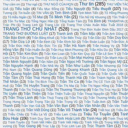
Thư tin
(285)
Thư cảm ơn
(1)
Thư ngỏ
(1)
THƯ NGỎ CỦA HQN
(2)
THƯ VIỆN TÁ
Tiểu thuyết
(107)
Tiểu luận
(4)
Tiểu Nguyệt
(5)
GIẢ
(1)
Tiểu Mục Đồng
(1)
Tiê
Tịnh Bình
(19)
Tương
(1)
Tin buồn
(2)
TIN VĂN
(2)
Tịnh Minh Tiến
(2)
Tô Hồng Phươn
Tô Minh Yến
(21)
Tố Mai
(3)
(1)
Tô Kiều Ngân
(1)
Tôn Nữ Hỷ Khương
(2)
Tôn Thất Ú
Trà Bình
(4)
(2)
Tôn Tư Mạc
(1)
Tống Ngọc Hân
(1)
Tống Xuân Tám
(1)
TRABATHA
(1
Trác Phi
(1)
Trang Linh
(1)
Trang Lộc
(1)
Trang Thơ Chào Xuân Mậu Tuất 2018
(1
TRANG THƠ CHỦ NHẬT
(528)
Trang Thơ Đón Xuân Đinh Dậu 2017
(1
TRANG THƠ ĐƯỜNG LUẬT
(17)
Tranh ảnh
(3)
Trầm Mặc
(4)
Trần Anh Dũng
(1
Trần Bảo Định
(4)
Trần Duy Đứ
Trần Băng Khuê
(1)
Trần Biên Thùy
(1)
Trần Dần
(1)
(17)
Trần Dzạ Lữ
(4)
Trần Định
(1)
Trần Đình Sử
(2)
Trần Đoàn Luận
(1)
Trần Đức Á
Trần Hà Nam
(4)
Trầ
(2)
Trần Đức Hiển
(1)
Trần Đức Tín
(1)
Trần Hoàng Vy
(2)
Hồng Vân
(5)
Trần Hữ
Trần Huiền Ân
(2)
Trần Huy Minh Phương
(2)
Trần Hữu Du
(1)
Hội
(17)
Trần Kim Đức
(5)
Trần Kim Loan
(2)
Trần Kim Quy
(1)
Trần Lê Sơn Ý
(2)
Trầ
Trần Mai Hường
(11)
Linh Chi
(1)
Trần Long Thạch
(1)
Trần Lưu
(1)
Trần Mạnh Hảo
(1
Trần Minh Nguyệt
(16)
Trần Ngọc Hồ Trường
(4)
Trần Ngọc Mỹ
(11
Trần Năm
(1)
Trần Nguyên Hạnh
(6)
Trần Như Luận
(3)
Trần Nhã My
(2)
Trần Nhương
(1)
Trầ
Trần Quang Dũng
(4)
Trần Quang Khanh
(12)
Phù Nam
(1)
Trần Quang Lộc
(1
Trần Quang Ngân
(10)
Trần Quốc Tiến
(8)
Trần Quốc Toàn
(1)
Trần Quốc Việt
(1
Trần Tâm
(7)
Trần Thái Hưng
(5)
Trần Thanh Hải
(3)
Trầ
Trần Thành Nghĩa
(1)
Thế Nhân
(13)
Trần Thi Ca
(9)
Trần Thị Bích Thu
(1)
Trần Thị Cổ Tích
(2)
Trần Th
Trần Thị Huyền Trang
(3)
Trần Th
Huệ
(1)
Trần Thị Mai
(1)
Trần Thị Ngọc Hồng
(1)
Thanh
(5)
Trần Thị Thương Thương
(4)
Trầ
Trần Thị Thắng
(1)
Trần Thị Trúc Hạ
(1)
Thị Uyên
(8)
Trần Thiện
(3)
Trần Thuậ
Trần Thiện Tuấn
(1)
Trần Thoại Nguyên
(2)
(7)
Trần Thúy Lành
(6)
Trần Thuỳ Trang
(1)
Trần Thư
(1)
Trần Thương Nhiều
(1)
Trầ
Trần Tuấ
Trọng Hưng
(2)
Trần Trọng Tân
(1)
Trần Trọng Vũ
(2)
Trần Tuấn Anh
(2)
Thanh
(10)
Trần Văn Bạn
(16)
Trần Văn Nhân
(5)
Trần Vạn Giã
(2)
Trần Văn Thiê
Trần Võ Thành Văn
(24)
Trần Viết Dũng
(11)
(1)
Trần Việt
(1)
Triết học
(2)
Triều Â
Triệu Từ Truyền
(30)
Trịn
(2)
Triều Châu
(1)
Triều La Vỹ
(2)
Triệu Lam Châu
(1)
Bửu Hoài
(106)
Trịnh Hoài Linh
(5)
Trịnh Huy
(4)
Trịnh Duy Sơn
(2)
Trịnh Thuỳ M
(1)
Trịnh Tuyên
(1)
Trịnh Viết Hiền
(1)
Trịnh Viết Hiệp
(1)
Trịnh Yến
(2)
Trọng Mật
(2)
tr
Trúc Giang
(4)
Trúc Thanh Tâm
(12)
Trú
vương
(1)
Trúc Lập
(1)
Trúc Linh Lan
(2)