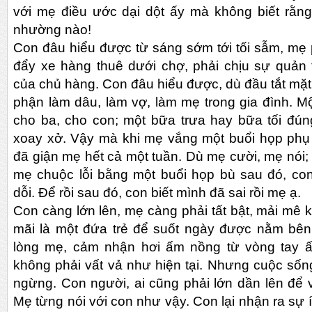
với mẹ điều ước dại dột ấy mà không biết rằn
nhường nào!
Con đâu hiểu được từ sáng sớm tới tối sẫm, mẹ 
đẩy xe hàng thuê dưới chợ, phải chịu sự quản 
của chủ hàng. Con đâu hiểu được, dù đầu tắt mặt
phận làm dâu, làm vợ, làm mẹ trong gia đình. M
cho ba, cho con; một bữa trưa hay bữa tối đún
xoay xở. Vậy mà khi mẹ vắng một buổi họp phụ 
đã giận mẹ hết cả một tuần. Dù mẹ cười, mẹ nói; d
mẹ chuộc lỗi bằng một buổi họp bù sau đó, c
dỗi. Để rồi sau đó, con biết mình đã sai rồi mẹ ạ.
Con càng lớn lên, mẹ càng phải tất bật, mải mê 
mãi là một đứa trẻ để suốt ngày được nằm bê
lòng mẹ, cảm nhận hơi ấm nồng từ vòng tay 
không phải vất vả như hiện tại. Nhưng cuộc số
ngừng. Con người, ai cũng phải lớn dần lên để 
Mẹ từng nói với con như vậy. Con lại nhận ra sự