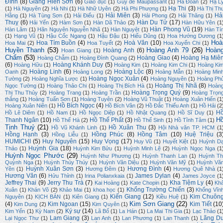
Đình
(8)
Giang Hiền Sơn
(6)
Giáo dục
(1)
Guy de Maupassant
(1)
Hà Đoàn
(2)
Hạ L
Hạ Thi
(3)
(1)
Hà Nguyên
(2)
Hà Nhi
(1)
Hà Nhữ Uyên
(2)
Hà Phi Phượng
(1)
Hà Thị Th
Hải Miên
(3)
Hả
Hằng
(1)
Hà Tùng Sơn
(1)
Hải Điểu
(1)
Hải Phong
(2)
Hải Thăng
(1)
Thuỵ
(6)
Hàn Du Tử
(17)
Hải Yến
(2)
Hàm Sơn
(1)
Hàn Dã Thảo
(2)
Hàn Hữu Yên
(1
Hàn Phong Vũ
(19)
Hàn Lâm
(1)
Hãn Nguyên Nguyễn Nhã
(1)
Hàn Nguyệt
(1)
Hàn Tí
(1)
Hạng Vũ
(1)
Hậu Cốc Ngang
(1)
Hậu Đậu
(1)
Hiếu Dũng
(1)
Hoa Hướng Dương
(1
Hoà
Hoa Tím Buồn
(4)
Hoà Văn
(10)
Hoa Mai
(2)
Hoa Tuyết
(2)
Hoa Xuyến Chi
(1)
Huyền Thanh
(53)
Hoàng Anh 79
(26)
Hoàn
Hoàng Anh
(6)
Hoan Giang
(1)
Chẩm
(53)
Hoàng Giao
(4)
Hoàng Hạ Miê
Hoàng Chẫm
(1)
Hoàng Đình Quang
(2)
(6)
Hoàng Khánh Duy
(5)
Hoàng Hữu
(1)
Hoàng Kim
(1)
Hoàng Kim Chi
(1)
Hoàng Ki
Hoàng Linh
(6)
Hoàng Lộc
(8)
Oanh
(2)
Hoàng Long
(2)
Hoàng Mẫn
(1)
Hoàng Min
Hoàng Ngọc Xuân
(4)
Tường
(2)
Hoàng Nghĩa Lược
(1)
Hoàng Nguyên
(1)
Hoàng Ph
Hoàng Thị Nhã
(8)
Ngọc Tường
(1)
Hoàng Thảo Chi
(1)
Hoàng Thị Bích Hà
(1)
Hoàn
Hoàng Trọng Quý
(9)
Thị Thu Thủy
(2)
Hoàng Trang
(1)
Hoàng Trần
(1)
Hoàng Trọn
thắng
(1)
Hoàng Tuấn Sơn
(1)
Hoàng Tuyên
(2)
Hoàng Vũ Thuật
(1)
Hoàng Xuân Hiến
(1
Hồ Bích Ngọc
(4)
Hoàng Xuân Niên
(1)
Hồ Bích Vân
(2)
Hồ Đắc Thiếu Anh
(1)
Hồ Hải
(2
H
Hồ Lê Diêm
(1)
Hồ Nam
(1)
Hồ Ngọc Diệp
(1)
Hồ Nhật Quang
(1)
Hồ Sĩ Duy
(1)
H
Thanh Ngân
(10)
Hồ Thế Phất
(3)
Hồ Thế Hà
(2)
Hồ Thế Sinh
(1)
Hồ Tĩnh Tâm
(1)
Tịnh Thuỷ
(21)
Hồ Xuân Thu
(3)
Hồ Vũ Khánh Linh
(1)
Hội Nhà văn TP. HCM
(1
Hồng Hạnh
(3)
Hồng Phúc
(8)
Hồng Tâm
(10)
Huệ Triệu
(3
Hồng Liễu
(1)
HUMICHI
(5)
Huy Nguyên
(15)
Huy Vọng
(17)
Huy Vũ
(1)
Huyết Kiệt
(1)
Huỳnh D
Huỳnh Gia
(18)
Thảo
(1)
Huỳnh Kim Bửu
(1)
Huỳnh Minh Lệ
(2)
Huỳnh Ngọc Nga
(1
Huỳnh Ngọc Phước
(29)
Huỳnh Như Phương
(1)
Huỳnh Thanh Lan
(1)
Huỳnh Th
Quỳnh Nga
(1)
Huỳnh Thúy Thúy
(1)
Huỳnh Văn Diệu
(1)
Huỳnh Văn Mỹ
(1)
Huỳnh Vă
Huỳnh Xuân Sơn
(3)
Hương Đình
(4)
Yên
(1)
Hương Đêm
(1)
Hương Quê Nhà
(1
Hương Văn
(6)
James Dylan
(4)
Hửu Thỉnh
(1)
Irina Polianxkaia
(1)
James Joyce
(1
Jeffrey Thai
(9)
Jerry Thu Trà
(7)
Kha Tiệm Ly
(4)
Kai Hoàng
(1)
Kate Chopin
(1)
Kh
Khổng Trường Chiến
(3)
Xuân
(1)
Khán Võ
(2)
Khảo Mai
(1)
khoa học
(1)
Khổng Vĩn
Kiến Giang
(12)
Kim Chuôn
Nguyên
(1)
KỊCH BẢN
(1)
Kiên Giang
(1)
Kiều Huệ
(1)
Kim Sơn Giang
(22)
(4)
Kim Ngoan
(15)
Kim Tiết
(10
Kim Dung
(2)
Kim Quyên
(1)
Ký sự
(14)
Kim Yến
(1)
Kỳ Nam
(2)
Lã Bố
(1)
La Hán
(1)
La Mai Thi Gia
(1)
Lạc Thảo
(1
Lam Giang
(3)
Lãng D
Lại Ngọc Thư
(1)
Lan Anh
(1)
Lan Phương
(1)
Lan Thanh
(1)