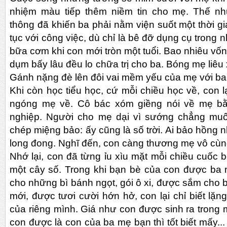
nhiệm màu tiếp thêm niềm tin cho mẹ. Thế như
thông đã khiến ba phải nằm viện suốt một thời gi
tục với công việc, dù chỉ là bê đỡ dụng cụ trong
bữa cơm khi con mới tròn một tuổi. Bao nhiêu vốn
dụm bấy lâu đều lo chữa trị cho ba. Bóng mẹ liêu 
Gánh nặng đè lên đôi vai mềm yếu của mẹ với bao
Khi còn học tiểu học, cứ mỗi chiều học về, con lạ
ngóng mẹ về. Cô bác xóm giềng nói về mẹ bằ
nghiệp. Người cho mẹ dại vì sướng chẳng muố
chép miệng bảo: ấy cũng là số trời. Ai bảo hồng 
long đong. Nghĩ đến, con càng thương mẹ vô cùn
Nhớ lại, con đã từng ỉu xìu mặt mỗi chiều cuốc 
một cây số. Trong khi bạn bè của con được b
cho những bì bánh ngọt, gói ô xi, được sắm cho 
mới, được tươi cười hớn hở, con lại chỉ biết lặ
của riêng mình. Giá như con được sinh ra trong m
con được là con của ba mẹ bạn thì tốt biết mấy..