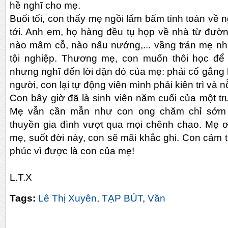
hề nghĩ cho mẹ.
Buổi tối, con thấy mẹ ngồi lẩm bẩm tính toán về 
tới. Anh em, họ hàng đều tụ họp về nhà từ đườn
nào mâm cỗ, nào nấu nướng,... vầng trán mẹ nh
tội nghiệp. Thương mẹ, con muốn thôi học để
nhưng nghĩ đến lời dặn dò của mẹ: phải cố gắng 
người, con lại tự động viên mình phải kiên trì và n
Con bây giờ đã là sinh viên năm cuối của một 
Mẹ vẫn cần mẫn như con ong chăm chỉ sớm c
thuyền gia đình vượt qua mọi chênh chao. Mẹ ơi
mẹ, suốt đời này, con sẽ mãi khắc ghi. Con cảm 
phúc vì được là con của mẹ!
L.T.X
Tags:
Lê Thị Xuyên
,
TẠP BÚT
,
Văn