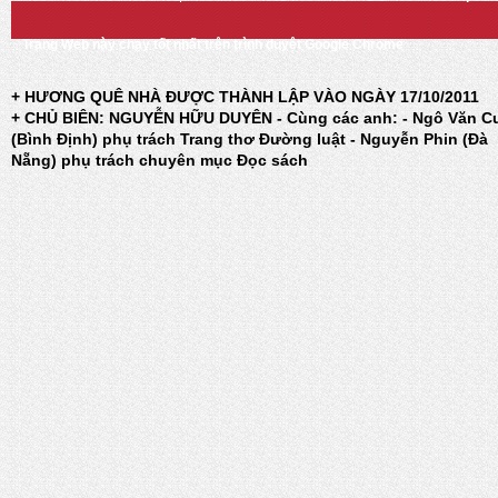
Trang Web này chạy tốt nhất trên trình duyệt Google Chrome
+ HƯƠNG QUÊ NHÀ ĐƯỢC THÀNH LẬP VÀO NGÀY 17/10/2011
+ CHỦ BIÊN: NGUYỄN HỮU DUYÊN - Cùng các anh: - Ngô Văn C
(Bình Định) phụ trách Trang thơ Đường luật - Nguyễn Phin (Đà
Nẵng) phụ trách chuyên mục Đọc sách