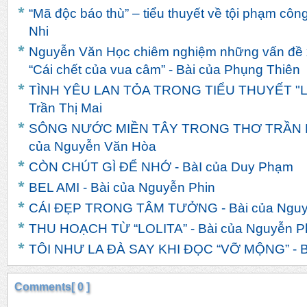
“Mã độc báo thù” – tiểu thuyết về tội phạm côn
Nhi
Nguyễn Văn Học chiêm nghiệm những vấn đề x
“Cái chết của vua câm” - Bài của Phụng Thiên
TÌNH YÊU LAN TỎA TRONG TIỂU THUYẾT "LIN
Trần Thị Mai
SÔNG NƯỚC MIỀN TÂY TRONG THƠ TRẦN 
của Nguyễn Văn Hòa
CÒN CHÚT GÌ ĐỂ NHỚ - BàI của Duy Phạm
BEL AMI - Bài của Nguyễn Phin
CÁI ĐẸP TRONG TÂM TƯỞNG - Bài của Nguy
THU HOẠCH TỪ “LOLITA” - Bài của Nguyễn P
TÔI NHƯ LA ĐÀ SAY KHI ĐỌC “VỠ MỘNG” - Bà
Comments[ 0 ]