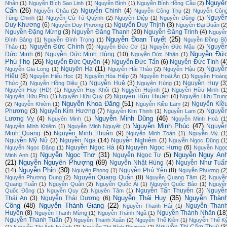
Nguyê
Nhân
(1)
Nguyễn Bích Sao Linh
(1)
Nguyễn Bình
(1)
Nguyễn Bính Hồng Cầu
(2)
Cẩn
(26)
Nguyễn Chinh
(4)
Nguyễn Châu
(2)
Nguyễn Công Thụ
(2)
Nguyễn Côn
Nguyễ
Tùng Chinh
(1)
Nguyễn Cử Tú Quỳnh
(2)
Nguyên Diệp
(1)
Nguyễn Dũng
(1)
Duy Khương
(6)
Nguyễn Duy Thịnh
(3)
Nguyễn Duy Phương
(1)
Nguyễn Đại Duẩn
(2
Nguyễn Đặng Mừng
(3)
Nguyễn Đăng Thanh
(20)
Nguyễn Đăng Trình
(4)
Nguyễ
Nguyễn Đoan Tuyết
(25)
Đình Bảng
(1)
Nguyễn Đình Trọng
(1)
Nguyễn Đồng Bộ
Nguyễn Đức Chính
(5)
Nguyễ
Thảo
(1)
Nguyễn Đức Cơ
(1)
Nguyễn Đức Mậu
(2)
Nguyễn Đứ
Đức Minh
(6)
Nguyễn Đức Minh Hùng
(10)
Nguyễn Đức Nhân
(1)
Phú Thọ
(26)
Nguyễn Đức Quyền
(4)
Nguyễn Đức Tấn
(6)
Nguyễn Đức Tình
(4
Nguyên Hạ
(11)
Nguyễ
Nguyễn Gia Long
(1)
Nguyễn Hải Thảo
(2)
Nguyễn Hậu
(2)
Hiếu
(8)
Nguyễn Hiếu Học
(2)
Nguyễn Hòa Hiệp
(2)
Nguyễn Hoài Ân
(1)
Nguyễn Hoàn
Nguyễn Huệ
(3)
Nguyễn Huy
(3
Thức
(2)
Nguyễn Hồng Diệu
(1)
Nguyên Hùng
(1)
Nguyễn Huy (HD)
(1)
Nguyễn Huy Khôi
(1)
Nguyễn Huỳnh
(1)
Nguyễn Hữu Minh
(1
Nguyễn Hữu Thuần
(4)
Nguyễn Hữu Phú
(1)
Nguyễn Hữu Quý
(2)
Nguyễn Hữu Trun
Nguyễn Khoa Đăng
(51)
Nguyễn Kiề
(2)
Nguyễn Khiêm
(1)
Nguyễn Kiều Lam
(2)
Phương
(3)
Nguyễn Kim Hương
(7)
Nguyễ
Nguyễn Kim Thịnh
(1)
Nguyễn Lam
(2)
Nguyễn Minh Dũng
(46)
Lương Vỵ
(4)
Nguyên Minh
(1)
Nguyễn Minh Hoà
(1
Nguyễn Minh Phúc
(47)
Nguyễ
Nguyễn Minh Khiêm
(1)
Nguyễn Minh Nguyệt
(1)
Minh Quang
(5)
Nguyễn Minh Thuận
(9)
Nguyễn Minh Toàn
(1)
Nguyễn Mỳ
(1
Nguyễn Mỹ Nữ
(3)
Nguyễn Nga
(14)
Nguyễn Nghiêm
(3)
Nguyễn Ngọc Dũng
(1
Nguyễn Ngọc Hà
(4)
Nguyễn Ngọc Hưng
(6)
Nguyễn Ngọc Đặng
(1)
Nguyễn Ngọ
Nguyễn Ngọc Thơ
(31)
Nguyễn Nguy An
Nguyễn Ngọc Tư
(5)
Minh Anh
(1)
(21)
Nguyễn Nguyên Phượng
(69)
Nguyễn Nhật Hùng
(4)
Nguyễn Như Tuấ
Nguyễn Phin
(30)
(14)
Nguyễn Phú Yên
(8)
Nguyên Phong
(1)
Nguyễn Phượng
(2
Nguyễn Quang Quân
(8)
Nguyễn Phương Dung
(2)
Nguyễn Quang Tâm
(2)
Nguyễ
Quang Tuấn
(1)
Nguyễn Quân
(2)
Nguyễn Quốc Ái
(1)
Nguyễn Quốc Bảo
(1)
Nguyễ
Nguyễn Tấn Thuyên
(3)
Nguyễ
Quốc Đông
(1)
Nguyễn Quy
(2)
Nguyên Tâm
(1)
Nguyễn Thái Huy
(35)
Nguyễn Thàn
Thái An
(3)
Nguyễn Thái Dương
(6)
Công
(48)
Nguyễn Thành Giang
(22)
Nguyễn Than
Nguyễn Thanh Hải
(1)
Huyền
(8)
Nguyễn Thành Nhân
(18
Nguyễn Thanh Mừng
(1)
Nguyễn Thánh Ngã
(1)
Nguyễn Thanh Tuấn
(7)
Nguyễn Thanh Xuân
(2)
Nguyễn Thế Kiên
(1)
Nguyễn Thế K