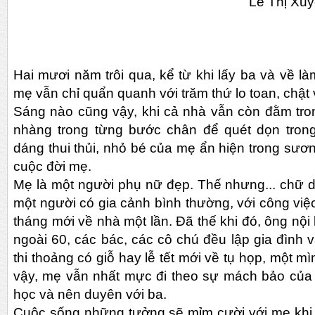
Lê Thị Xu
Hai mươi năm trôi qua, kể từ khi lấy ba và về l
mẹ vẫn chỉ quẩn quanh với trăm thứ lo toan, chật 
Sáng nào cũng vậy, khi cả nhà vẫn còn đằm tr
nhàng trong từng bước chân để quét dọn tron
dáng thui thủi, nhỏ bé của mẹ ẩn hiện trong sư
cuộc đời mẹ.
Mẹ là một người phụ nữ đẹp. Thế nhưng... chữ du
một người có gia cảnh bình thường, với công việ
tháng mới về nhà một lần. Đã thế khi đó, ông nội 
ngoài 60, các bác, các cô chú đều lập gia đình 
thi thoảng có giỗ hay lễ tết mới về tụ họp, một mì
vậy, mẹ vẫn nhất mực đi theo sự mách bảo của tr
học và nên duyên với ba.
Cuộc sống những tưởng sẽ mỉm cười với mẹ khi