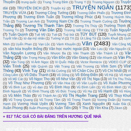
Thuyên
(3)
Truyệ
trung quốc
(1)
Trung Trung Đỉnh
(1)
Trung Y
(1)
Truong Nguyen
(1)
TRUYỆN NGẮN
(1173
dài
(10)
TRUYỆN DỊCH
(17)
Truyện ký
(2)
TRUYỆN VỪA
(14)
Trương Công Tưởng
(16)
Trương Đìn
Trương Diễm Phiến
(1)
Phượng
(8)
Trương Đình Tuấn
(3)
Trương Hồng Phúc
(14)
Trương Huỳnh Nh
Trườn
Trương Nam Chi
(5)
Trân
(2)
Trương Lan Anh
(1)
Trương Thanh Cường
(2)
Thắng
(65)
Trương Thị Thanh Tâm
(22)
Trường Thịnh
(6
Trương Thị Thúy
(2)
Trương Văn Dân
(21)
Tuấn Nguyễ
Trương Tri
(2)
Trương Viết Hùng
(1)
TTM
(1)
TÙY BÚT
(120)
(7)
Tuấn Quỳnh
(3)
Tuệ Mỹ
(1)
Tuti
(2)
Tuỳ bút
(2)
Tuyết Nhung
(2
Tuyết Vân
(1)
tứ đại mỹ nhân
(1)
Tường Vi
(1)
TX
(1)
Út Lãng Tử
(1)
Uyên Khuê
(2)
Uyê
Văn
(2483)
Minh
(1)
Uyển Phan
(1)
Vạn Lộc
(1)
Vành Khuyên
(1)
Văn Công M
văn hóa truyền thống
(5)
Văn học nước ngoài
(13)
(2)
Văn Lưu
(1)
Văn Nguyên
(1
Vă
Văn Nguyên Lương
(7)
Văn Nhược Ba
(1)
Văn Thạnh
(2)
Văn Thành Lê
(1)
Thắng
(23)
Vân Ph
Vân Đồn
(3)
Vân Giang
(12)
Văn Trọng Hùng
(1)
Vân Khanh
(2)
(32)
Vân Tùng
(2)
Vi Ánh Ngọc
(2)
Vi Quốc Hiệp
(1)
Victor Remizov
(1)
VIDEO CLIP
(2
Viễn Trình
(25)
Vĩn
Vĩnh Sơn
(7)
Việt Quỳnh
(1)
Việt Trang
(1)
Việt Trương
(1)
Thông
(43)
Vĩnh Tuy
(21)
Võ Chân Cửu
(17)
Võ Chí Nhất
(3)
Võ Bá Cường
(1)
V
Võ Diệu Thanh
(18)
Võ Đông Điền
(4)
Công Liêm
(1)
Võ Dõng
(1)
Võ Hà
(1)
Võ Hạn
Võ Ngọc Thọ
(4)
Võ Như Văn
(3)
Võ Thị Nga
(13)
(2)
Võ Mỹ Cát
(1)
Võ Thị Thu Thủ
Võ Thuỵ Như Phương
(15)
Võ Xuân Phươn
(1)
Võ Văn Hoa
(1)
Võ Văn Luyến
(1)
(3)
Vũ Đình Huy
(9)
Vũ Bình Lục
(1)
vũ đạo
(1)
Vũ Đình Liên
(1)
Vũ Đình Minh
(1)
V
Vũ Hạnh
(3)
Đình Nguyệt
(2)
Vũ Đình Thung
(2)
Vũ Đức Trọng
(1)
Vũ Hạ
(1)
Vũ Hùn
Vũ Thị Huyền Trang
(115)
Vũ Miên Thảo
(5)
Vũ Thụy Khu
(2)
Vũ Thành An
(1)
(8)
Vũ Trọng Quang
(1)
Vũ Trọng Tâm
(2)
Vũ Trọng Thanh
(1)
Vương Doãn
(1)
Vươn
Vương Hoài Uyên
(4)
Vương Tâm
(3)
Xanh Nguyên
(4)
Hạnh
(1)
Xuân Đài
(1
Xuân Phong
(6)
Xuân Tiến
(20)
Ý Thu
(3)
Yên Kha
(7)
Xuân Phương
(1)
Ziken
(2)
-------------------------------------------------------------------------
+ 817 TÁC GIẢ CÓ BÀI ĐĂNG TRÊN HƯƠNG QUÊ NHÀ
-------------------------------------------------------------------------
TRỞ VỀ TRANG CHỦ
|
Email: huongquenha2023@gmail.com
|