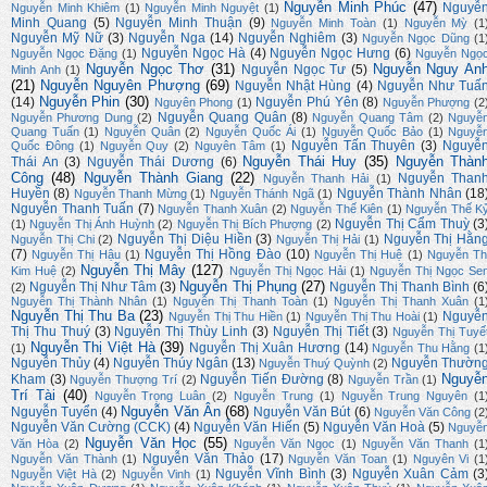
Nguyễn Minh Phúc
(47)
Nguyễ
Nguyễn Minh Khiêm
(1)
Nguyễn Minh Nguyệt
(1)
Minh Quang
(5)
Nguyễn Minh Thuận
(9)
Nguyễn Minh Toàn
(1)
Nguyễn Mỳ
(1
Nguyễn Mỹ Nữ
(3)
Nguyễn Nga
(14)
Nguyễn Nghiêm
(3)
Nguyễn Ngọc Dũng
(1
Nguyễn Ngọc Hà
(4)
Nguyễn Ngọc Hưng
(6)
Nguyễn Ngọc Đặng
(1)
Nguyễn Ngọ
Nguyễn Ngọc Thơ
(31)
Nguyễn Nguy An
Nguyễn Ngọc Tư
(5)
Minh Anh
(1)
(21)
Nguyễn Nguyên Phượng
(69)
Nguyễn Nhật Hùng
(4)
Nguyễn Như Tuấ
Nguyễn Phin
(30)
(14)
Nguyễn Phú Yên
(8)
Nguyên Phong
(1)
Nguyễn Phượng
(2
Nguyễn Quang Quân
(8)
Nguyễn Phương Dung
(2)
Nguyễn Quang Tâm
(2)
Nguyễ
Quang Tuấn
(1)
Nguyễn Quân
(2)
Nguyễn Quốc Ái
(1)
Nguyễn Quốc Bảo
(1)
Nguyễ
Nguyễn Tấn Thuyên
(3)
Nguyễ
Quốc Đông
(1)
Nguyễn Quy
(2)
Nguyên Tâm
(1)
Nguyễn Thái Huy
(35)
Nguyễn Thàn
Thái An
(3)
Nguyễn Thái Dương
(6)
Công
(48)
Nguyễn Thành Giang
(22)
Nguyễn Than
Nguyễn Thanh Hải
(1)
Huyền
(8)
Nguyễn Thành Nhân
(18
Nguyễn Thanh Mừng
(1)
Nguyễn Thánh Ngã
(1)
Nguyễn Thanh Tuấn
(7)
Nguyễn Thanh Xuân
(2)
Nguyễn Thế Kiên
(1)
Nguyễn Thế K
Nguyễn Thị Cẩm Thuỳ
(3
(1)
Nguyễn Thị Ánh Huỳnh
(2)
Nguyễn Thị Bích Phượng
(2)
Nguyễn Thị Diệu Hiền
(3)
Nguyễn Thị Hằn
Nguyễn Thị Chi
(2)
Nguyễn Thị Hải
(1)
(7)
Nguyễn Thị Hồng Đào
(10)
Nguyễn Thị Hậu
(1)
Nguyễn Thị Huệ
(1)
Nguyễn Th
Nguyễn Thị Mây
(127)
Kim Huệ
(2)
Nguyễn Thị Ngọc Hải
(1)
Nguyễn Thị Ngọc Se
Nguyễn Thị Phụng
(27)
Nguyễn Thị Như Tâm
(3)
Nguyễn Thị Thanh Bình
(6
(2)
Nguyễn Thị Thành Nhân
(1)
Nguyễn Thị Thanh Toàn
(1)
Nguyễn Thị Thanh Xuân
(1
Nguyễn Thị Thu Ba
(23)
Nguyễ
Nguyễn Thị Thu Hiền
(1)
Nguyễn Thị Thu Hoài
(1)
Thị Thu Thuý
(3)
Nguyễn Thị Thùy Linh
(3)
Nguyễn Thị Tiết
(3)
Nguyễn Thị Tuyế
Nguyễn Thị Việt Hà
(39)
Nguyễn Thị Xuân Hương
(14)
(1)
Nguyễn Thu Hằng
(1
Nguyễn Thủy
(4)
Nguyễn Thúy Ngân
(13)
Nguyễn Thườn
Nguyễn Thuý Quỳnh
(2)
Nguyễ
Kham
(3)
Nguyễn Tiến Đường
(8)
Nguyễn Thượng Trí
(2)
Nguyễn Trần
(1)
Trí Tài
(40)
Nguyễn Trọng Luân
(2)
Nguyễn Trung
(1)
Nguyễn Trung Nguyên
(1
Nguyễn Văn Ân
(68)
Nguyễn Tuyển
(4)
Nguyễn Văn Bút
(6)
Nguyễn Văn Công
(2
Nguyễn Văn Cường (CCK)
(4)
Nguyễn Văn Hiến
(5)
Nguyễn Văn Hoà
(5)
Nguyễ
Nguyễn Văn Học
(55)
Văn Hòa
(2)
Nguyễn Văn Ngọc
(1)
Nguyễn Văn Thanh
(1
Nguyễn Văn Thảo
(17)
Nguyễn Văn Thành
(1)
Nguyễn Văn Toan
(1)
Nguyên Vi
(1
Nguyễn Vĩnh Bình
(3)
Nguyễn Xuân Cảm
(3
Nguyễn Việt Hà
(2)
Nguyễn Vinh
(1)