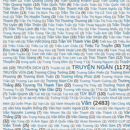
Trần Quang Dũng
(4)
Trần Quang Khanh
(12)
Phù Nam
(1)
Trần Quang Lộc
(1
Trần Quang Ngân
(10)
Trần Quốc Tiến
(8)
Trần Quốc Toàn
(1)
Trần Quốc Việt
(1
Trần Tâm
(7)
Trần Thái Hưng
(5)
Trần Thanh Hải
(3)
Trầ
Trần Thành Nghĩa
(1)
Thế Nhân
(13)
Trần Thi Ca
(9)
Trần Thị Bích Thu
(1)
Trần Thị Cổ Tích
(2)
Trần Th
Trần Thị Huyền Trang
(3)
Trần Th
Huệ
(1)
Trần Thị Mai
(1)
Trần Thị Ngọc Hồng
(1)
Thanh
(5)
Trần Thị Thương Thương
(4)
Trầ
Trần Thị Thắng
(1)
Trần Thị Trúc Hạ
(1)
Thị Uyên
(8)
Trần Thiện
(3)
Trần Thuậ
Trần Thiện Tuấn
(1)
Trần Thoại Nguyên
(2)
(7)
Trần Thúy Lành
(6)
Trần Thuỳ Trang
(1)
Trần Thư
(1)
Trần Thương Nhiều
(1)
Trầ
Trần Tuấ
Trọng Hưng
(2)
Trần Trọng Tân
(1)
Trần Trọng Vũ
(2)
Trần Tuấn Anh
(2)
Thanh
(10)
Trần Văn Bạn
(16)
Trần Văn Nhân
(5)
Trần Vạn Giã
(2)
Trần Văn Thiê
Trần Võ Thành Văn
(24)
Trần Viết Dũng
(11)
(1)
Trần Việt
(1)
Triết học
(2)
Triều Â
Triệu Từ Truyền
(30)
Trịn
(2)
Triều Châu
(1)
Triều La Vỹ
(2)
Triệu Lam Châu
(1)
Bửu Hoài
(106)
Trịnh Hoài Linh
(5)
Trịnh Huy
(4)
Trịnh Duy Sơn
(2)
Trịnh Thuỳ M
(1)
Trịnh Tuyên
(1)
Trịnh Viết Hiền
(1)
Trịnh Viết Hiệp
(1)
Trịnh Yến
(2)
Trọng Mật
(2)
tr
Trúc Giang
(4)
Trúc Thanh Tâm
(12)
Trú
vương
(1)
Trúc Lập
(1)
Trúc Linh Lan
(2)
Thuyên
(3)
Truyệ
trung quốc
(1)
Trung Trung Đỉnh
(1)
Trung Y
(1)
Truong Nguyen
(1)
TRUYỆN NGẮN
(1173
dài
(10)
TRUYỆN DỊCH
(17)
Truyện ký
(2)
TRUYỆN VỪA
(14)
Trương Công Tưởng
(16)
Trương Đìn
Trương Diễm Phiến
(1)
Phượng
(8)
Trương Đình Tuấn
(3)
Trương Hồng Phúc
(14)
Trương Huỳnh Nh
Trườn
Trương Nam Chi
(5)
Trân
(2)
Trương Lan Anh
(1)
Trương Thanh Cường
(2)
Thắng
(65)
Trương Thị Thanh Tâm
(22)
Trường Thịnh
(6
Trương Thị Thúy
(2)
Trương Văn Dân
(21)
Tuấn Nguyễ
Trương Tri
(2)
Trương Viết Hùng
(1)
TTM
(1)
TÙY BÚT
(120)
(7)
Tuấn Quỳnh
(3)
Tuệ Mỹ
(1)
Tuti
(2)
Tuỳ bút
(2)
Tuyết Nhung
(2
Tuyết Vân
(1)
tứ đại mỹ nhân
(1)
Tường Vi
(1)
TX
(1)
Út Lãng Tử
(1)
Uyên Khuê
(2)
Uyê
Văn
(2483)
Minh
(1)
Uyển Phan
(1)
Vạn Lộc
(1)
Vành Khuyên
(1)
Văn Công M
văn hóa truyền thống
(5)
Văn học nước ngoài
(13)
(2)
Văn Lưu
(1)
Văn Nguyên
(1
Vă
Văn Nguyên Lương
(7)
Văn Nhược Ba
(1)
Văn Thạnh
(2)
Văn Thành Lê
(1)
Thắng
(23)
Vân Ph
Vân Đồn
(3)
Vân Giang
(12)
Văn Trọng Hùng
(1)
Vân Khanh
(2)
(32)
Vân Tùng
(2)
Vi Ánh Ngọc
(2)
Vi Quốc Hiệp
(1)
Victor Remizov
(1)
VIDEO CLIP
(2
Viễn Trình
(25)
Vĩn
Vĩnh Sơn
(7)
Việt Quỳnh
(1)
Việt Trang
(1)
Việt Trương
(1)
Thông
(43)
Vĩnh Tuy
(21)