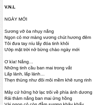
V.N.L
NGÀY MỚI
Sương vỡ òa nhụy nắng
Ngọn cỏ mơ màng vương chút hương đêm
Tôi đưa tay níu lấy đóa tinh khôi
Ướp mặt trời nở bừng chào ngày mới
Ơ kìa! Nắng…
Những tinh cầu ban mai trong vắt
Lấp lánh, lấp lánh…
Thẹn thùng như đôi môi mềm khẽ rung rinh
Mây cứ hững hờ lạc trôi về phía ánh dương
Rải thảm nắng ban mai ửng hồng
Vài ngọn cỏ còn đẫm sương khây khẩy