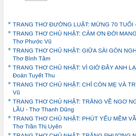
TRANG THƠ ĐƯỜNG LUẬT: MỪNG 70 TUỔI -
TRANG THƠ CHỦ NHẬT: CẢM ƠN ĐỜI MANG
Thơ Phước Vũ
TRANG THƠ CHỦ NHẬT: GIỮA SÀI GÒN NGH
Thơ Bình Tâm
TRANG THƠ CHỦ NHẬT: VÌ GIỜ ĐÂY ANH LẠ
Đoàn Tuyết Thu
TRANG THƠ CHỦ NHẬT: CHỈ CÒN MẸ VÀ TRƯ
Vũ
TRANG THƠ CHỦ NHẬT: TRĂNG VỀ NGƠ N
LẦU - Thơ Thanh Dũng
TRANG THƠ CHỦ NHẬT: PHÚT YẾU MỀM VẪ
Thơ Trần Thị Uyên
TRANG THƠ CHỦ NHẬT: TRĂNG PHƯƠNG N