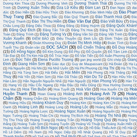
Dương Thành Thái
(3)
Dương Kim Thoa
(1)
Dương Phương Vinh
(1)
Dương Thị Yế
Dương Xuân Triều
(6)
Dzạ Lữ Kiều
(6)
Đàm Lan
(17)
Trinh
(2)
Đan Ngọc
(2)
đạ
Đào Phạ
đức
(2)
Đào Hiền
(2)
Đào Hữu Thức
(2)
Đào Khương
(2)
Đào Minh Hiệp
(2)
Thuỳ Trang
(82)
Đào Thanh Hoà
(14)
Đào Quang Bắc
(1)
Đào Quý Thạnh
(1)
Đà
Đào Văn Đạt
(31)
Đào Thị Thu Hiền
(3)
Đào Viết Bửu
(7)
Thị Quý Thanh
(1)
Đặn
Đặng Quốc Khán
Châu Long
(1)
Đặng Diệu Thoa
(1)
Đăng Đăng
(1)
Đăng Huỳnh
(1)
(8)
Đặng Quý Địch
(3)
Đặng Tấn Tới
(2)
Đặng Thị Hoa
(2)
Đặng Thị Xuân
(1)
Đặn
Đặng Tường Vy
(3)
Đặn
Toán
(1)
Đăng Trình
(1)
Đặng Văn Sử
(1)
Đặng Việt Trinh
(1)
Xuân Xuyến
(9)
Đin
ĐIỂM BÁO
(2)
Điêu Thuyền
(1)
Đinh Lốc
(2)
Đình Thậm
(1)
Vương Khanh
(4)
Đoàn Thị Minh Hiệp
(4)
Đoàn Khương Duy
(1)
Đoàn Tình
(1)
Đoà
ĐỌC SÁCH
(30)
Đỗ Chiến Thắng
(6)
Đỗ Duy Hoàn
Tuyết Thu
(1)
Đoản văn
(1)
(15)
Đỗ Hồng Ngọc
(5)
Đỗ KIm Dung
(1)
Đỗ Phu
(1)
Đỗ Quyên
(2)
Đỗ Tâm Linh
(1)
Đ
Tấn Đạt
(2)
Đỗ Thị Kim Hải
(2)
Đỗ Trúc Hàn
(1)
Đỗ Văn Tiến
(1)
Đỗ Xuân Phương
(1)
Đứ
Đức Tiên
(3)
Elena Pucillo Truong
(6)
Gian
Linh
(1)
gan jing world
(1)
Ghi chép
(2)
Đình
(8)
Giang Hiền Sơn
(6)
Giáo dục
(1)
Guy de Maupassant
(1)
Hà Đoàn
(2)
Hạ L
Hạ Thi
(3)
(1)
Hà Nguyên
(2)
Hà Nhi
(1)
Hà Nhữ Uyên
(2)
Hà Phi Phượng
(1)
Hà Thị Th
Hải Miên
(3)
Hả
Hằng
(1)
Hà Tùng Sơn
(1)
Hải Điểu
(1)
Hải Phong
(2)
Hải Thăng
(1)
Thuỵ
(6)
Hàn Du Tử
(17)
Hải Yến
(2)
Hàm Sơn
(1)
Hàn Dã Thảo
(2)
Hàn Hữu Yên
(1
Hàn Phong Vũ
(19)
Hàn Lâm
(1)
Hãn Nguyên Nguyễn Nhã
(1)
Hàn Nguyệt
(1)
Hàn Tí
(1)
Hạng Vũ
(1)
Hậu Cốc Ngang
(1)
Hậu Đậu
(1)
Hiếu Dũng
(1)
Hoa Hướng Dương
(1
Hoà
Hoa Tím Buồn
(4)
Hoà Văn
(10)
Hoa Mai
(2)
Hoa Tuyết
(2)
Hoa Xuyến Chi
(1)
Huyền Thanh
(53)
Hoàng Anh 79
(26)
Hoàn
Hoàng Anh
(6)
Hoan Giang
(1)
Chẩm
(53)
Hoàng Giao
(4)
Hoàng Hạ Miê
Hoàng Chẫm
(1)
Hoàng Đình Quang
(2)
(6)
Hoàng Khánh Duy
(5)
Hoàng Hữu
(1)
Hoàng Kim
(1)
Hoàng Kim Chi
(1)
Hoàng Ki
Hoàng Linh
(6)
Hoàng Lộc
(8)
Oanh
(2)
Hoàng Long
(2)
Hoàng Mẫn
(1)
Hoàng Min
Hoàng Ngọc Xuân
(4)
Tường
(2)
Hoàng Nghĩa Lược
(1)
Hoàng Nguyên
(1)
Hoàng Ph
Hoàng Thị Nhã
(8)
Ngọc Tường
(1)
Hoàng Thảo Chi
(1)
Hoàng Thị Bích Hà
(1)
Hoàn
Hoàng Trọng Quý
(9)
Thị Thu Thủy
(2)
Hoàng Trang
(1)
Hoàng Trần
(1)
Hoàng Trọn
thắng
(1)
Hoàng Tuấn Sơn
(1)
Hoàng Tuyên
(2)
Hoàng Vũ Thuật
(1)
Hoàng Xuân Hiến
(1
Hồ Bích Ngọc
(4)
Hoàng Xuân Niên
(1)
Hồ Bích Vân
(2)
Hồ Đắc Thiếu Anh
(1)
Hồ Hải
(2
H
Hồ Lê Diêm
(1)
Hồ Nam
(1)
Hồ Ngọc Diệp
(1)
Hồ Nhật Quang
(1)
Hồ Sĩ Duy
(1)
H
Thanh Ngân
(10)
Hồ Thế Phất
(3)
Hồ Thế Hà
(2)
Hồ Thế Sinh
(1)
Hồ Tĩnh Tâm
(1)