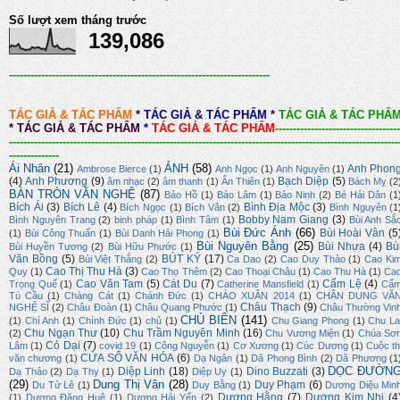
Số lượt xem tháng trước
139,086
-------------------------------------------------------------------------
TÁC GIẢ & TÁC PHẨM
*
TÁC GIẢ & TÁC PHẨM
*
TÁC GIẢ & TÁC PHẨ
*
TÁC GIẢ & TÁC PHẨM
*
TÁC GIẢ & TÁC PHẨM
-----------------------------------
-------------------------------------------------------------------------------------------------------------
--------------
Ái Nhân
(21)
ẢNH
(58)
Anh Phon
Ambrose Bierce
(1)
Anh Ngọc
(1)
Anh Nguyên
(1)
(4)
Anh Phương
(9)
Bạch Diệp
(5)
âm nhạc
(2)
âm thanh
(1)
Ân Thiên
(1)
Bách Mỵ
(2
BÀN TRÒN VĂN NGHỆ
(87)
Bảo Hồ
(1)
Bảo Lâm
(1)
Bảo Ninh
(2)
Bé Hải Dân
(1
Bích Ái
(3)
Bích Lê
(4)
Bình Địa Mộc
(3)
Bích Ngọc
(1)
Bích Vân
(2)
Bình Nguyên
(1
Bobby Nam Giang
(3)
Bình Nguyên Trang
(2)
binh pháp
(1)
Bình Tâm
(1)
Bùi Anh Sắ
Bùi Đức Ánh
(66)
Bùi Hoài Vân
(5
(1)
Bùi Công Thuấn
(1)
Bùi Danh Hải Phong
(1)
Bùi Nguyên Bằng
(25)
Bùi Nhựa
(4)
Bù
Bùi Huyền Tương
(2)
Bùi Hữu Phước
(1)
Văn Bồng
(5)
BÚT KÝ
(17)
Bùi Việt Thắng
(2)
Ca Dao
(2)
Cao Duy Thảo
(1)
Cao Ki
Cao Thị Thu Hà
(3)
Quy
(1)
Cao Thọ Thêm
(2)
Cao Thoại Châu
(1)
Cao Thu Hà
(1)
Ca
Cao Văn Tam
(5)
Cát Du
(7)
Cẩm Lệ
(4)
Trọng Quế
(1)
Catherine Mansfield
(1)
Cẩ
Tú Cầu
(1)
Chàng Cát
(1)
Chánh Đức
(1)
CHÀO XUÂN 2014
(1)
CHÂN DUNG VĂ
Châu Thạch
(9)
NGHỆ SĨ
(2)
Châu Đoàn
(1)
Châu Quang Phước
(1)
Châu Thường Vin
CHỦ BIÊN
(141)
(1)
Chí Anh
(1)
Chính Đức
(1)
chủ
(1)
Chu Giang Phong
(1)
Chu La
Chu Ngạn Thư
(10)
Chu Trầm Nguyên Minh
(16)
(2)
Chu Vương Miện
(1)
Chúa Sơ
Cỏ Dại
(7)
Lâm
(1)
covid 19
(1)
Công Nguyễn
(1)
Cơ Xương
(1)
Cúc Dương
(1)
Cuộc th
CỬA SỔ VĂN HÓA
(6)
văn chương
(1)
Dạ Ngân
(1)
Dã Phong Bình
(2)
Dã Phương
(1
DỌC ĐƯỜN
Diệp Linh
(18)
Dino Buzzati
(3)
Dạ Thảo
(2)
Dạ Thy
(1)
Diệp Uy
(1)
(29)
Dung Thị Vân
(28)
Duy Phạm
(6)
Du Tử Lê
(1)
Duy Bằng
(1)
Dương Diệu Min
Dương Hằng
(7)
Dương Kim Nhi
(4
(1)
Dương Đăng Huệ
(1)
Dương Hải Yến
(2)