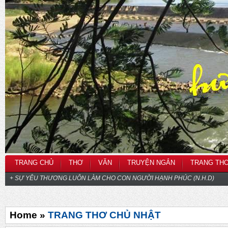
TRANG CHỦ
THƠ
VĂN
TRUYỆN NGẮN
TRANG TH
+ SỰ YÊU THƯƠNG LUÔN LÀM CHO CON NGƯỜI HẠNH PHÚC (N.H.D)
Home »
TRANG THƠ CHỦ NHẬT