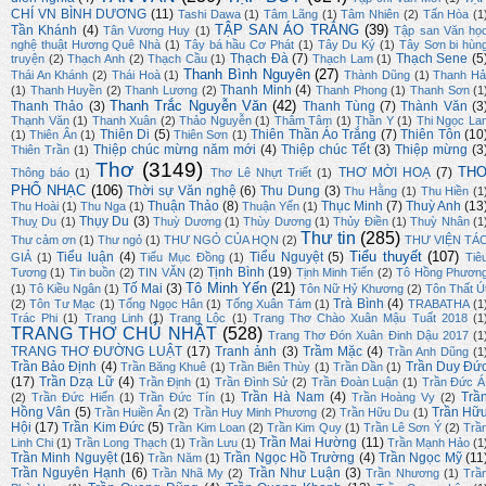
CHÍ VN BÌNH DƯƠNG
(11)
Tashi Dawa
(1)
Tâm Lãng
(1)
Tâm Nhiên
(2)
Tấn Hòa
(1
TẬP SAN ÁO TRẮNG
(39)
Tần Khánh
(4)
Tân Vương Huy
(1)
Tập san Văn họ
nghệ thuật Hương Quê Nhà
(1)
Tây bá hầu Cơ Phát
(1)
Tây Du Ký
(1)
Tây Sơn bi hùn
Thạch Đà
(7)
Thạch Sene
(5
truyện
(2)
Thạch Anh
(2)
Thạch Cầu
(1)
Thạch Lam
(1)
Thanh Bình Nguyên
(27)
Thái An Khánh
(2)
Thái Hoà
(1)
Thành Dũng
(1)
Thanh Hả
Thanh Minh
(4)
(1)
Thanh Huyền
(2)
Thanh Lương
(2)
Thanh Phong
(1)
Thanh Sơn
(1
Thanh Trắc Nguyễn Văn
(42)
Thanh Thảo
(3)
Thanh Tùng
(7)
Thành Văn
(3
Thạnh Văn
(1)
Thanh Xuân
(2)
Thảo Nguyễn
(1)
Thâm Tâm
(1)
Thần Y
(1)
Thi Ngọc La
Thiên Di
(5)
Thiên Thần Áo Trắng
(7)
Thiên Tôn
(10
(1)
Thiên Ân
(1)
Thiên Sơn
(1)
Thiệp chúc mừng năm mới
(4)
Thiệp chúc Tết
(3)
Thiệp mừng
(3
Thiên Trần
(1)
Thơ
(3149)
TH
THƠ MỜI HOẠ
(7)
Thông báo
(1)
Thơ Lê Nhựt Triết
(1)
PHỔ NHẠC
(106)
Thời sự Văn nghệ
(6)
Thu Dung
(3)
Thu Hằng
(1)
Thu Hiền
(1
Thuận Thảo
(8)
Thục Minh
(7)
Thuỳ Anh
(13
Thu Hoài
(1)
Thu Nga
(1)
Thuận Yến
(1)
Thụy Du
(3)
Thuỵ Du
(1)
Thuỳ Dương
(1)
Thùy Dương
(1)
Thủy Điền
(1)
Thuỳ Nhân
(1
Thư tin
(285)
Thư cảm ơn
(1)
Thư ngỏ
(1)
THƯ NGỎ CỦA HQN
(2)
THƯ VIỆN TÁ
Tiểu thuyết
(107)
Tiểu luận
(4)
Tiểu Nguyệt
(5)
GIẢ
(1)
Tiểu Mục Đồng
(1)
Tiê
Tịnh Bình
(19)
Tương
(1)
Tin buồn
(2)
TIN VĂN
(2)
Tịnh Minh Tiến
(2)
Tô Hồng Phươn
Tô Minh Yến
(21)
Tố Mai
(3)
(1)
Tô Kiều Ngân
(1)
Tôn Nữ Hỷ Khương
(2)
Tôn Thất Ú
Trà Bình
(4)
(2)
Tôn Tư Mạc
(1)
Tống Ngọc Hân
(1)
Tống Xuân Tám
(1)
TRABATHA
(1
Trác Phi
(1)
Trang Linh
(1)
Trang Lộc
(1)
Trang Thơ Chào Xuân Mậu Tuất 2018
(1
TRANG THƠ CHỦ NHẬT
(528)
Trang Thơ Đón Xuân Đinh Dậu 2017
(1
TRANG THƠ ĐƯỜNG LUẬT
(17)
Tranh ảnh
(3)
Trầm Mặc
(4)
Trần Anh Dũng
(1
Trần Bảo Định
(4)
Trần Duy Đứ
Trần Băng Khuê
(1)
Trần Biên Thùy
(1)
Trần Dần
(1)
(17)
Trần Dzạ Lữ
(4)
Trần Định
(1)
Trần Đình Sử
(2)
Trần Đoàn Luận
(1)
Trần Đức Á
Trần Hà Nam
(4)
Trầ
(2)
Trần Đức Hiển
(1)
Trần Đức Tín
(1)
Trần Hoàng Vy
(2)
Hồng Vân
(5)
Trần Hữ
Trần Huiền Ân
(2)
Trần Huy Minh Phương
(2)
Trần Hữu Du
(1)
Hội
(17)
Trần Kim Đức
(5)
Trần Kim Loan
(2)
Trần Kim Quy
(1)
Trần Lê Sơn Ý
(2)
Trầ
Trần Mai Hường
(11)
Linh Chi
(1)
Trần Long Thạch
(1)
Trần Lưu
(1)
Trần Mạnh Hảo
(1
Trần Minh Nguyệt
(16)
Trần Ngọc Hồ Trường
(4)
Trần Ngọc Mỹ
(11
Trần Năm
(1)
Trần Nguyên Hạnh
(6)
Trần Như Luận
(3)
Trần Nhã My
(2)
Trần Nhương
(1)
Trầ