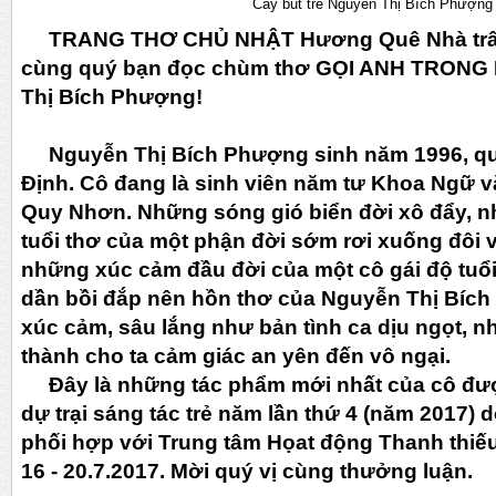
Cây bút trẻ Nguyễn Thị Bích Phượng
TRANG THƠ CHỦ NHẬT Hương Quê Nhà trân 
cùng quý bạn đọc chùm thơ GỌI ANH TRONG 
Thị Bích Phượng!
Nguyễn Thị Bích Phượng sinh năm 1996, qu
Định. Cô đang là sinh viên năm tư Khoa Ngữ v
Quy Nhơn.
Những sóng gió biển đời xô đẩy, 
tuổi thơ của một phận đời sớm rơi xuống đôi 
những xúc cảm đầu đời của một cô gái độ tuổ
dần bồi đắp nên hồn thơ của Nguyễn Thị Bíc
xúc cảm, sâu lắng như bản tình ca dịu ngọt, nh
thành cho ta cảm giác an yên đến vô ngại.
Đây là những tác phẩm mới nhất của cô đượ
dự trại sáng tác trẻ năm lần thứ 4 (năm 2017)
phối hợp với Trung tâm Họat động Thanh thiếu
16 - 20.7.2017. Mời quý vị cùng thưởng luận.