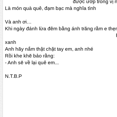
được ướp trong vị nắ
Là món quà quê, đạm bạc mà nghĩa tình
Và anh ơi…
Khi ngày đánh lừa đêm bằng ánh trăng rằm e thẹ
huyền hoặc trên
xanh
Anh hãy nắm thật chặt tay em, anh nhé
Rồi khe khẽ bảo rằng:
- Anh sẽ về lại quê em...
N.T.B.P