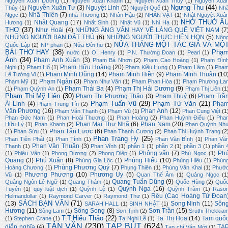
Nguyễn Xuân Dương
(1)
Nguyễn Xuân Khánh
(1)
Nguyễn Xuân Thuỷ
(1)
Nguyễn Xuâ
Ngưng Thu
(44)
Nguyễn Xuân Tư
(3)
Nguyệt Linh
(5)
Thủy
(1)
Nguyệt Quế
(1)
Nh
Nhã Thiên
(7)
Ngọc
(1)
nhà Thương
(1)
Nhân Hậu
(2)
NHÂN VẬT
(1)
Nhật Nguyệt Xuâ
NHỚ THUỞ Ấ
Nhật Quang
(17)
Hương
(1)
Nhất Sinh
(1)
Nhật Vũ
(1)
Nhi Hạ
(1)
THƠ
(37)
Như Hoài
(4)
NHỮNG ÁNG VĂN HAY VỀ LÀNG QUÊ VIỆT NAM
(7
NHỮNG NGƯỜI BẠN ĐÂT THỦ
(6)
NHỮNG NGƯỜI THỰC HIỆN HQN
(5)
Nôn
NỬA THÁNG MỘT TÁC GIẢ VÀ MỘ
Quốc Lập
(2)
NP phan
(1)
Nửa Đời hư
(1)
BÀI THƠ HAY
(38)
Phạ
nước
(1)
O. Henry
(1)
P.N. Thường Đoan
(1)
Pearl
(1)
Ánh
(34)
Phạm Anh Xuân
(3)
Phạm Bá Nhơn
(2)
Phạm Cao Hoàng
(1)
Phạm Đìn
Phạm Hữu Hoàng
(20)
Nghi
(1)
Phạm Hổ
(1)
Phạm Kiều Hưng
(1)
Phạm Lâm
(1)
Phạ
Phạm Minh Dũng
(14)
Phạm Minh Hiền
(9)
Phạm Minh Thuận
(10
Lê Tường Vi
(1)
Phạm Ngân
(3)
Phạm Mỹ
(1)
Phạm Như Vân
(1)
Phạm Phan Hòa
(1)
Phạm Phương La
Phạm Thái Ba
(4)
Phạm Thị Hải Dương
(9)
(1)
Phạm Quỳnh An
(1)
Phạm Thị Liên
(1
Phạm Thị Mỹ Liên
(30)
Phạm Thị Phương Thảo
(3)
Phạm Thuý
(6)
Phạm Trầ
Phạm Tuấn Vũ
(29)
Phạm Tử Văn
(21)
Ái Linh
(4)
Phạ
Phạm Trung Tín
(2)
Văn Phương
(16)
Phan Anh
(12)
Phạm Văn Thạnh
(1)
Phạm Vũ
(1)
Phan Cung Việt
(1
Phan Đức Nam
(1)
Phan Hoài Thương
(1)
Phan Hoàng
(2)
Phan Huỳnh Điểu
(1)
Pha
Phan Mai Thư Nhã
(6)
Phan Nam
(20)
Hữu Lý
(1)
Phan Khanh
(2)
Phan Quỳnh Nh
Phan Tấn Lược
(6)
(1)
Phan Sửu
(1)
Phan Thanh Cương
(2)
Phan Thị Huỳnh Trang
(2
Phan Trang Hy
(25)
Phan Tiên Phát
(1)
Phan Tình
(1)
Phan Văn Bình
(1)
Phan Vă
Phan Văn Thuần
(3)
Thạnh
(1)
Phan Vĩnh
(1)
phần 1
(1)
phần 2
(1)
phần 3
(1)
phần 
Phỏng vấn
(7)
Ph
(1)
Phiêu Vân
(1)
Phong Dương
(2)
Phong Điệp
(1)
Phú Ngọc
(1)
Quang
(3)
Phú Xuân
(8)
Phùng Hiếu
(10)
Phùng Gia Lộc
(1)
Phùng Hiệu
(1)
Phùn
Phùng Phương Quý
(7)
Hoàng Chương
(1)
Phụng Thiên
(1)
Phùng Văn Khai
(1)
Phướ
Phương Phương
(10)
Phương Uy
(5)
Vũ
(1)
Quan Thế Âm
(1)
Quảng Ngọc
(1
Quang Tuấn Dũng
(9)
Quảng Ngôn Lê Ngữ
(1)
Quang Thám
(1)
Quốc Hùng
(2)
Quố
Quỳnh Nga
(16)
Tuyên
(1)
quy luật dịch
(1)
Quỳnh Lệ
(1)
Quỳnh Trâm
(1)
Raso
Rêu (Cao Hoàng Từ Đoan
Helmandollar
(1)
Raymond Carver
(1)
Raymond Thư
(1)
SÁCH BẠN VĂN
(71)
(13)
Song Ninh
(11)
Sôn
SARAH HALL
(1)
SINH NHẬT
(1)
Hương
(11)
Sông Song
(8)
Sơn Trần
(15)
Sông Lam
(1)
Sơn Tịnh
(2)
Sruthi Thekkia
T.T.Hiếu Thảo
(22)
Tạ Thị Hoa
(14)
Tam quố
(1)
Stephen Crane
(1)
Tạ Nghi Lễ
(1)
TẢN VĂN
(230)
TẠP BÚT
(624)
diễn nghĩa
(4)
TẠ
Tạp chí Văn Mới
(1)