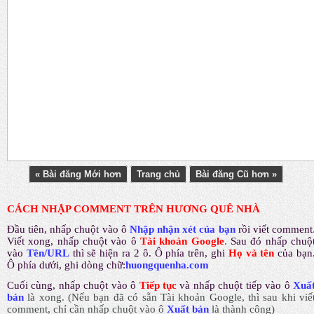
« Bài đăng Mới hơn
Trang chủ
Bài đăng Cũ hơn »
CÁCH NHẬP COMMENT TRÊN HƯƠNG QUÊ NHÀ
Đầu tiên, nhấp chuột vào ô
Nhập nhận xét của bạn
rồi viết comment
Viết xong, nhấp chuột vào ô
Tài khoản Google
.
Sau đó nhấp chuộ
vào
Tên/URL
thì sẽ hiện ra 2 ô. Ô phía trên, ghi
Họ và tên
của bạn
Ô phía dưới, ghi dòng chữ:
huongquenha.com
Cuối cùng, nhấp chuột vào ô
Tiếp tục
và nhấp chuột tiếp vào ô
Xuấ
bản
là xong.
(Nếu bạn đã có sẵn Tài khoản Google, thì sau khi viế
comment, chỉ cần nhấp chuột vào ô
Xuất bản
là thành công
)