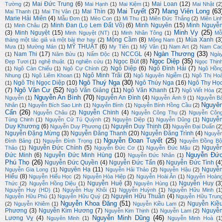
Mai Đức Trung
(6)
Mai Loan
(12)
Tường
(2)
Mai Hạnh
(1)
Mai Kiệm
(1)
Mai Nhật
(2
Mai Tuyết
(37)
Mang Viên Long
(63
Mai Thìn
(3)
Mai Thanh
(1)
Mai Thị Vân
(1)
Marie Hải Miên
(4)
Mẫu Đơn
(1)
Mèo Con
(1)
Mi Thu
(1)
Miên Đức Thắng
(2)
Miên Lin
Minh Đan (Lọ Lem Đất Võ)
(6)
Minh Nguyên
(15)
Minh Nguyễ
(1)
Minh Châu
(2)
Minh Vy
(25)
(3)
Minh Nguyệt
(15)
Minh Nguyệt (NT)
(1)
Minh Nhân Tông
(1)
Mỗ
Mộng Cầm
(8)
Mùa Xanh
(3
tháng một tác giả và một bài thơ hay
(2)
Mộng Nam
(1)
MỸ THUẬT
(6)
Mưa
(1)
Mường Mán
(1)
My Tiên
(1)
Mỹ Vân
(1)
Nam Art
(2)
Nam Ca
Ngàn Thương
(33)
Nam Thi
(17)
NCCGL
(4)
(1)
Năm Bửu
(1)
Nấm Độc
(1)
Ngà
Ngọc Diệp
(35)
Ngọc Bút
(8)
Đẹp Tươi
(1)
nghệ thuật.
(1)
nghiên cứu
(1)
Ngọc Thịn
Ngô Diệp
(6)
Ngô Đình Hải
(7)
(1)
Ngô Càn Chiểu
(1)
Ngô Cự Chính
(2)
Ngô Hồn
Ngô Minh Trãi
(3)
Nhung
(1)
Ngô Liêm Khoan
(1)
Ngô Nguyên Ngiễm
(1)
Ngô Thị Ho
Ngô Thuý Nga
(30)
Ngô Thị Ngọc Diệp
(10)
Ngô Thúy Nga
(16)
Ngô Thy Họ
(1)
Ngô Văn Cư
(52)
(7)
Ngô Văn Giảng
(11)
Ngô Văn Khanh
(17)
Ngô Viết Hòa
(2
Nguyễn An Bình
(70)
Nguyễn An Đình
(4)
Nguyễn
(1)
Nguyễn Ánh 9
(1)
Nguyễn B
Nguyê
Nhân
(1)
Nguyễn Bích Sao Linh
(1)
Nguyễn Bình
(1)
Nguyễn Bính Hồng Cầu
(2)
Cẩn
(26)
Nguyễn Chinh
(4)
Nguyễn Châu
(2)
Nguyễn Công Thụ
(2)
Nguyễn Côn
Nguyễ
Tùng Chinh
(1)
Nguyễn Cử Tú Quỳnh
(2)
Nguyên Diệp
(1)
Nguyễn Dũng
(1)
Duy Khương
(6)
Nguyễn Duy Thịnh
(3)
Nguyễn Duy Phương
(1)
Nguyễn Đại Duẩn
(2
Nguyễn Đặng Mừng
(3)
Nguyễn Đăng Thanh
(20)
Nguyễn Đăng Trình
(4)
Nguyễ
Nguyễn Đoan Tuyết
(25)
Đình Bảng
(1)
Nguyễn Đình Trọng
(1)
Nguyễn Đồng Bộ
Nguyễn Đức Chính
(5)
Nguyễ
Thảo
(1)
Nguyễn Đức Cơ
(1)
Nguyễn Đức Mậu
(2)
Nguyễn Đứ
Đức Minh
(6)
Nguyễn Đức Minh Hùng
(10)
Nguyễn Đức Nhân
(1)
Phú Thọ
(26)
Nguyễn Đức Quyền
(4)
Nguyễn Đức Tấn
(6)
Nguyễn Đức Tình
(4
Nguyên Hạ
(11)
Nguyễ
Nguyễn Gia Long
(1)
Nguyễn Hải Thảo
(2)
Nguyễn Hậu
(2)
Hiếu
(8)
Nguyễn Hiếu Học
(2)
Nguyễn Hòa Hiệp
(2)
Nguyễn Hoài Ân
(1)
Nguyễn Hoàn
Nguyễn Huệ
(3)
Nguyễn Huy
(3
Thức
(2)
Nguyễn Hồng Diệu
(1)
Nguyên Hùng
(1)
Nguyễn Huy (HD)
(1)
Nguyễn Huy Khôi
(1)
Nguyễn Huỳnh
(1)
Nguyễn Hữu Minh
(1
Nguyễn Hữu Thuần
(4)
Nguyễn Hữu Phú
(1)
Nguyễn Hữu Quý
(2)
Nguyễn Hữu Trun
Nguyễn Khoa Đăng
(51)
Nguyễn Kiề
(2)
Nguyễn Khiêm
(1)
Nguyễn Kiều Lam
(2)
Phương
(3)
Nguyễn Kim Hương
(7)
Nguyễ
Nguyễn Kim Thịnh
(1)
Nguyễn Lam
(2)
Nguyễn Minh Dũng
(46)
Lương Vỵ
(4)
Nguyên Minh
(1)
Nguyễn Minh Hoà
(1