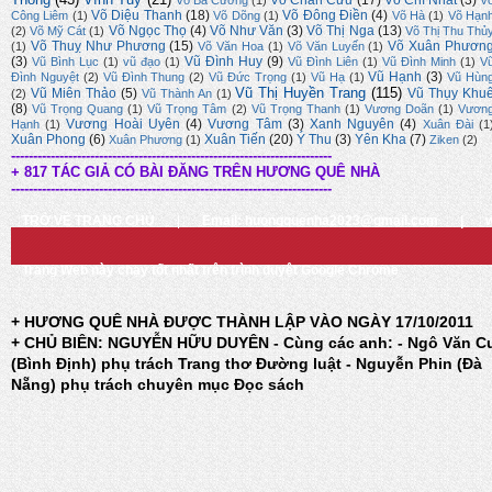
Võ Chân Cửu
(17)
Võ Chí Nhất
(3)
Võ Bá Cường
(1)
V
Võ Diệu Thanh
(18)
Võ Đông Điền
(4)
Công Liêm
(1)
Võ Dõng
(1)
Võ Hà
(1)
Võ Hạn
Võ Ngọc Thọ
(4)
Võ Như Văn
(3)
Võ Thị Nga
(13)
(2)
Võ Mỹ Cát
(1)
Võ Thị Thu Thủ
Võ Thuỵ Như Phương
(15)
Võ Xuân Phươn
(1)
Võ Văn Hoa
(1)
Võ Văn Luyến
(1)
(3)
Vũ Đình Huy
(9)
Vũ Bình Lục
(1)
vũ đạo
(1)
Vũ Đình Liên
(1)
Vũ Đình Minh
(1)
V
Vũ Hạnh
(3)
Đình Nguyệt
(2)
Vũ Đình Thung
(2)
Vũ Đức Trọng
(1)
Vũ Hạ
(1)
Vũ Hùn
Vũ Thị Huyền Trang
(115)
Vũ Miên Thảo
(5)
Vũ Thụy Khu
(2)
Vũ Thành An
(1)
(8)
Vũ Trọng Quang
(1)
Vũ Trọng Tâm
(2)
Vũ Trọng Thanh
(1)
Vương Doãn
(1)
Vươn
Vương Hoài Uyên
(4)
Vương Tâm
(3)
Xanh Nguyên
(4)
Hạnh
(1)
Xuân Đài
(1
Xuân Phong
(6)
Xuân Tiến
(20)
Ý Thu
(3)
Yên Kha
(7)
Xuân Phương
(1)
Ziken
(2)
-------------------------------------------------------------------------
+ 817 TÁC GIẢ CÓ BÀI ĐĂNG TRÊN HƯƠNG QUÊ NHÀ
-------------------------------------------------------------------------
TRỞ VỀ TRANG CHỦ
|
Email: huongquenha2023@gmail.com
|
Trang Web này chạy tốt nhất trên trình duyệt Google Chrome
+ HƯƠNG QUÊ NHÀ ĐƯỢC THÀNH LẬP VÀO NGÀY 17/10/2011
+ CHỦ BIÊN: NGUYỄN HỮU DUYÊN - Cùng các anh: - Ngô Văn C
(Bình Định) phụ trách Trang thơ Đường luật - Nguyễn Phin (Đà
Nẵng) phụ trách chuyên mục Đọc sách