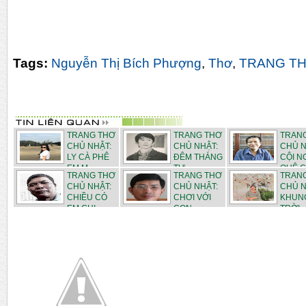
Tags:
Nguyễn Thị Bích Phượng
,
Thơ
,
TRANG TH
TRANG THƠ
TRANG THƠ
TRAN
CHỦ NHẬT:
CHỦ NHẬT:
CHỦ N
LY CÀ PHÊ
ĐÊM THÁNG
CỘI 
EM M...
TƯ - ...
QUÊ C.
TRANG THƠ
TRANG THƠ
TRAN
CHỦ NHẬT:
CHỦ NHẬT:
CHỦ N
CHIỀU CÓ
CHƠI VỚI
KHUN
EM CHI...
CON - ...
TRỜI
THÁN...