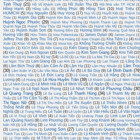
Tịnh Thuỷ
(21)
Hồ Xuân Thu
(3)
Hồ Vũ Khánh Linh
(1)
Hội Nhà văn TP. HCM
(1
Hồng Hạnh
(3)
Hồng Phúc
(8)
Hồng Tâm
(10)
Huệ Triệu
(3
Hồng Liễu
(1)
HUMICHI
(5)
Huy Nguyên
(15)
Huy Vọng
(17)
Huy Vũ
(1)
Huyết Kiệt
(1)
Huỳnh D
Huỳnh Gia
(18)
Thảo
(1)
Huỳnh Kim Bửu
(1)
Huỳnh Minh Lệ
(2)
Huỳnh Ngọc Nga
(1
Huỳnh Ngọc Phước
(29)
Huỳnh Như Phương
(1)
Huỳnh Thanh Lan
(1)
Huỳnh Th
Quỳnh Nga
(1)
Huỳnh Thúy Thúy
(1)
Huỳnh Văn Diệu
(1)
Huỳnh Văn Mỹ
(1)
Huỳnh Vă
Huỳnh Xuân Sơn
(3)
Hương Đình
(4)
Yên
(1)
Hương Đêm
(1)
Hương Quê Nhà
(1
Hương Văn
(6)
James Dylan
(4)
Hửu Thỉnh
(1)
Irina Polianxkaia
(1)
James Joyce
(1
Jeffrey Thai
(9)
Jerry Thu Trà
(7)
Kha Tiệm Ly
(4)
Kai Hoàng
(1)
Kate Chopin
(1)
Kh
Khổng Trường Chiến
(3)
Xuân
(1)
Khán Võ
(2)
Khảo Mai
(1)
khoa học
(1)
Khổng Vĩn
Kiến Giang
(12)
Kim Chuôn
Nguyên
(1)
KỊCH BẢN
(1)
Kiên Giang
(1)
Kiều Huệ
(1)
Kim Sơn Giang
(22)
(4)
Kim Ngoan
(15)
Kim Tiết
(10
Kim Dung
(2)
Kim Quyên
(1)
Ký sự
(14)
Kim Yến
(1)
Kỳ Nam
(2)
Lã Bố
(1)
La Hán
(1)
La Mai Thi Gia
(1)
Lạc Thảo
(1
Lam Giang
(3)
Lãng D
Lại Ngọc Thư
(1)
Lan Anh
(1)
Lan Phương
(1)
Lan Thanh
(1)
Lâm Trú
(6)
Lâm Bích Thuỷ
(8)
Lâm Cẩm Ái
(3)
Lâm Hạ
(11)
Lâm Huy Nhuận
(1)
(30)
Lê Đình Danh
(79
Lê Ân
(5)
Lê Bá Duy
(9)
Lâm Xuân Vi
(1)
Lâu Văn Mua
(1)
Lê Đức Lang
(13)
Lệ Hằng
(3)
Lê Hoà
Lê Đức Hoàng Vân
(1)
Lê Giang Trần
(1)
Lê Hứa Huyền Trân
(39)
Lương
(4)
Lê Hoàng
(2)
Lê Khánh Luận
(1)
Lê Minh Chán
Lê Minh Hải
(3)
Lê Minh Vũ
(3)
Lê Ngân
(3)
(1)
Lê Minh Dung
(2)
Lê Ngọc Phái
(1)
L
Lê Phương Châu
(30
Lê Ngũ Nam Phong
(11)
Lê Nhựt Triết
(8)
Ngọc Trác
(1)
Lê Quang Trạng
(23)
Lê Thanh Hùng
(34)
Lê Thanh My
(8)
Lê Sa Long
(2)
L
L
Lê Thị Cẩm Tú
(6)
Thấu
(1)
Lê Thị Hồng Thắm
(1)
Lê Thị Kim
(1)
Lê Thị Ngọc Lệ
(1)
Thị Ngọc Nữ
(33)
Lê Thị Xuyên
(13)
Lê Thiếu Nhơn
(15)
L
Lê Thị Thu Hiền
(1)
Thống Nhất
(6)
Lê Tiến Mợi
(6)
Lê Trọn
Lê Thụy Phương
(2)
Lê Tiến Dũng
(1)
Nghĩa
(3)
Lê Tuân
(4)
Lê Văn Hiếu
(12)
Lê Văn Ngă
Lê Trung Hiếu
(1)
Lê Uyên
(1)
(3)
Lê Vinh
(4)
Linh Lan
(7)
Lin
Lê Vi Thuỷ
(1)
Lê Xuân Tiến
(1)
Lindsay Polak
(1)
Lan (Quảng Nam)
(8)
Linh Phương
(3)
Long Khánh
(4)
Linh Thy
(2)
Long Vương
(1
Lữ Hồng
(3)
Lương Duyên Thắn
luân hồi
(1)
Lư Nhất Vũ
(1)
Lương Cẩm Quyên
(1)
Lương Sơn
(27)
(3)
Lưu Ly
(6)
Lưu Quang Minh
(15)
Lương Đình Khoa
(1)
Lư
Lý Khánh Vinh
(15)
Thành Tựu
(1)
Lưu Thị Mười
(2)
Lưu Xuân Cảnh
(2)
Lý Thành Lon
M.T.N.H
(7)
(1)
Lý Thời Miễn
(1)
Mã Nhị Lan
(1)
Mạc Minh
(2)
Mạc Tố Hồng
(1)
Mạ