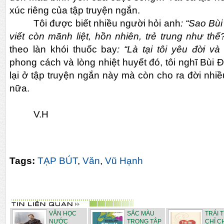
xúc riêng của tập truyện ngắn.
Tôi được biết nhiều người hỏi anh
: “Sao Bù
viết còn mãnh liệt, hồn nhiên, trẻ trung như thế
theo làn khói thuốc bay
: “Là tại tôi yêu đời v
phong cách và lòng nhiệt huyết đó, tôi nghĩ Bùi
lại ở tập truyện ngắn này mà còn cho ra đời nhi
nữa.
V.H
Tags:
TẠP BÚT
,
Văn
,
Vũ Hạnh
VĂN HỌC
SẮC MÀU
TRÁI T
NƯỚC
TRONG TẬP
CHỈ C