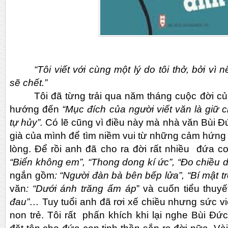
“Tôi viết với cùng một lý do tôi thở, bởi vì n
sẽ chết.”
Tôi đã từng trải qua năm tháng cuộc đời củ
hướng đến
“Mục đích của người viết văn là giữ
tự hủy”.
Có lẽ cũng vì điều này mà nhà văn Bùi Đ
già của mình để tìm niềm vui từ những cảm hứng 
lòng. Để rồi anh đã cho ra đời rất nhiều đứa co
“Biển không em”, “Thong dong kí ức”, “Đo chiều 
ngắn gồm
: “Người đàn bà bên bếp lửa”, “Bí mật t
văn
: “Dưới ánh trăng ấm áp
” và cuốn tiểu thuyế
đau”…
Tuy tuổi anh đã rơi xế chiều nhưng sức viế
non trẻ. Tôi rất phấn khích khi lại nghe Bùi Đ