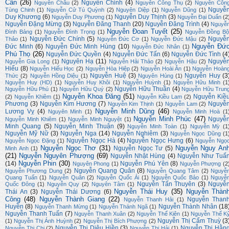
Cẩn
(26)
Nguyễn Chinh
(4)
Nguyễn Châu
(2)
Nguyễn Công Thụ
(2)
Nguyễn Côn
Nguyễ
Tùng Chinh
(1)
Nguyễn Cử Tú Quỳnh
(2)
Nguyên Diệp
(1)
Nguyễn Dũng
(1)
Duy Khương
(6)
Nguyễn Duy Thịnh
(3)
Nguyễn Duy Phương
(1)
Nguyễn Đại Duẩn
(2
Nguyễn Đặng Mừng
(3)
Nguyễn Đăng Thanh
(20)
Nguyễn Đăng Trình
(4)
Nguyễ
Nguyễn Đoan Tuyết
(25)
Đình Bảng
(1)
Nguyễn Đình Trọng
(1)
Nguyễn Đồng Bộ
Nguyễn Đức Chính
(5)
Nguyễ
Thảo
(1)
Nguyễn Đức Cơ
(1)
Nguyễn Đức Mậu
(2)
Nguyễn Đứ
Đức Minh
(6)
Nguyễn Đức Minh Hùng
(10)
Nguyễn Đức Nhân
(1)
Phú Thọ
(26)
Nguyễn Đức Quyền
(4)
Nguyễn Đức Tấn
(6)
Nguyễn Đức Tình
(4
Nguyên Hạ
(11)
Nguyễ
Nguyễn Gia Long
(1)
Nguyễn Hải Thảo
(2)
Nguyễn Hậu
(2)
Hiếu
(8)
Nguyễn Hiếu Học
(2)
Nguyễn Hòa Hiệp
(2)
Nguyễn Hoài Ân
(1)
Nguyễn Hoàn
Nguyễn Huệ
(3)
Nguyễn Huy
(3
Thức
(2)
Nguyễn Hồng Diệu
(1)
Nguyên Hùng
(1)
Nguyễn Huy (HD)
(1)
Nguyễn Huy Khôi
(1)
Nguyễn Huỳnh
(1)
Nguyễn Hữu Minh
(1
Nguyễn Hữu Thuần
(4)
Nguyễn Hữu Phú
(1)
Nguyễn Hữu Quý
(2)
Nguyễn Hữu Trun
Nguyễn Khoa Đăng
(51)
Nguyễn Kiề
(2)
Nguyễn Khiêm
(1)
Nguyễn Kiều Lam
(2)
Phương
(3)
Nguyễn Kim Hương
(7)
Nguyễ
Nguyễn Kim Thịnh
(1)
Nguyễn Lam
(2)
Nguyễn Minh Dũng
(46)
Lương Vỵ
(4)
Nguyên Minh
(1)
Nguyễn Minh Hoà
(1
Nguyễn Minh Phúc
(47)
Nguyễ
Nguyễn Minh Khiêm
(1)
Nguyễn Minh Nguyệt
(1)
Minh Quang
(5)
Nguyễn Minh Thuận
(9)
Nguyễn Minh Toàn
(1)
Nguyễn Mỳ
(1
Nguyễn Mỹ Nữ
(3)
Nguyễn Nga
(14)
Nguyễn Nghiêm
(3)
Nguyễn Ngọc Dũng
(1
Nguyễn Ngọc Hà
(4)
Nguyễn Ngọc Hưng
(6)
Nguyễn Ngọc Đặng
(1)
Nguyễn Ngọ
Nguyễn Ngọc Thơ
(31)
Nguyễn Nguy An
Nguyễn Ngọc Tư
(5)
Minh Anh
(1)
(21)
Nguyễn Nguyên Phượng
(69)
Nguyễn Nhật Hùng
(4)
Nguyễn Như Tuấ
Nguyễn Phin
(30)
(14)
Nguyễn Phú Yên
(8)
Nguyên Phong
(1)
Nguyễn Phượng
(2
Nguyễn Quang Quân
(8)
Nguyễn Phương Dung
(2)
Nguyễn Quang Tâm
(2)
Nguyễ
Quang Tuấn
(1)
Nguyễn Quân
(2)
Nguyễn Quốc Ái
(1)
Nguyễn Quốc Bảo
(1)
Nguyễ
Nguyễn Tấn Thuyên
(3)
Nguyễ
Quốc Đông
(1)
Nguyễn Quy
(2)
Nguyên Tâm
(1)
Nguyễn Thái Huy
(35)
Nguyễn Thàn
Thái An
(3)
Nguyễn Thái Dương
(6)
Công
(48)
Nguyễn Thành Giang
(22)
Nguyễn Than
Nguyễn Thanh Hải
(1)
Huyền
(8)
Nguyễn Thành Nhân
(18
Nguyễn Thanh Mừng
(1)
Nguyễn Thánh Ngã
(1)
Nguyễn Thanh Tuấn
(7)
Nguyễn Thanh Xuân
(2)
Nguyễn Thế Kiên
(1)
Nguyễn Thế K
Nguyễn Thị Cẩm Thuỳ
(3
(1)
Nguyễn Thị Ánh Huỳnh
(2)
Nguyễn Thị Bích Phượng
(2)
Nguyễn Thị Diệu Hiền
(3)
Nguyễn Thị Hằn
Nguyễn Thị Chi
(2)
Nguyễn Thị Hải
(1)