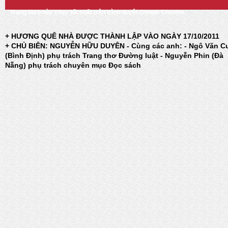
Trang Web này chạy tốt nhất trên trình duyệt Google Chrome
+ HƯƠNG QUÊ NHÀ ĐƯỢC THÀNH LẬP VÀO NGÀY 17/10/2011
+ CHỦ BIÊN: NGUYỄN HỮU DUYÊN - Cùng các anh: - Ngô Văn C
(Bình Định) phụ trách Trang thơ Đường luật - Nguyễn Phin (Đà
Nẵng) phụ trách chuyên mục Đọc sách