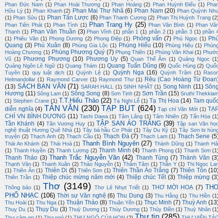
Phan Đức Nam
(1)
Phan Hoài Thương
(1)
Phan Hoàng
(2)
Phan Huỳnh Điểu
(1)
Pha
Phan Mai Thư Nhã
(6)
Phan Nam
(20)
Hữu Lý
(1)
Phan Khanh
(2)
Phan Quỳnh Nh
Phan Tấn Lược
(6)
(1)
Phan Sửu
(1)
Phan Thanh Cương
(2)
Phan Thị Huỳnh Trang
(2
Phan Trang Hy
(25)
Phan Tiên Phát
(1)
Phan Tình
(1)
Phan Văn Bình
(1)
Phan Vă
Phan Văn Thuần
(3)
Thạnh
(1)
Phan Vĩnh
(1)
phần 1
(1)
phần 2
(1)
phần 3
(1)
phần 
Phỏng vấn
(7)
Ph
(1)
Phiêu Vân
(1)
Phong Dương
(2)
Phong Điệp
(1)
Phú Ngọc
(1)
Quang
(3)
Phú Xuân
(8)
Phùng Hiếu
(10)
Phùng Gia Lộc
(1)
Phùng Hiệu
(1)
Phùn
Phùng Phương Quý
(7)
Hoàng Chương
(1)
Phụng Thiên
(1)
Phùng Văn Khai
(1)
Phướ
Phương Phương
(10)
Phương Uy
(5)
Vũ
(1)
Quan Thế Âm
(1)
Quảng Ngọc
(1
Quang Tuấn Dũng
(9)
Quảng Ngôn Lê Ngữ
(1)
Quang Thám
(1)
Quốc Hùng
(2)
Quố
Quỳnh Nga
(16)
Tuyên
(1)
quy luật dịch
(1)
Quỳnh Lệ
(1)
Quỳnh Trâm
(1)
Raso
Rêu (Cao Hoàng Từ Đoan
Helmandollar
(1)
Raymond Carver
(1)
Raymond Thư
(1)
SÁCH BẠN VĂN
(71)
(13)
Song Ninh
(11)
Sôn
SARAH HALL
(1)
SINH NHẬT
(1)
Hương
(11)
Sông Song
(8)
Sơn Trần
(15)
Sông Lam
(1)
Sơn Tịnh
(2)
Sruthi Thekkia
T.T.Hiếu Thảo
(22)
Tạ Thị Hoa
(14)
Tam quố
(1)
Stephen Crane
(1)
Tạ Nghi Lễ
(1)
TẢN VĂN
(230)
TẠP BÚT
(624)
diễn nghĩa
(4)
TẠ
Tạp chí Văn Mới
(1)
CHÍ VN BÌNH DƯƠNG
(11)
Tashi Dawa
(1)
Tâm Lãng
(1)
Tâm Nhiên
(2)
Tấn Hòa
(1
TẬP SAN ÁO TRẮNG
(39)
Tần Khánh
(4)
Tân Vương Huy
(1)
Tập san Văn họ
nghệ thuật Hương Quê Nhà
(1)
Tây bá hầu Cơ Phát
(1)
Tây Du Ký
(1)
Tây Sơn bi hùn
Thạch Đà
(7)
Thạch Sene
(5
truyện
(2)
Thạch Anh
(2)
Thạch Cầu
(1)
Thạch Lam
(1)
Thanh Bình Nguyên
(27)
Thái An Khánh
(2)
Thái Hoà
(1)
Thành Dũng
(1)
Thanh Hả
Thanh Minh
(4)
(1)
Thanh Huyền
(2)
Thanh Lương
(2)
Thanh Phong
(1)
Thanh Sơn
(1
Thanh Trắc Nguyễn Văn
(42)
Thanh Thảo
(3)
Thanh Tùng
(7)
Thành Văn
(3
Thạnh Văn
(1)
Thanh Xuân
(2)
Thảo Nguyễn
(1)
Thâm Tâm
(1)
Thần Y
(1)
Thi Ngọc La
Thiên Di
(5)
Thiên Thần Áo Trắng
(7)
Thiên Tôn
(10
(1)
Thiên Ân
(1)
Thiên Sơn
(1)
Thiệp chúc mừng năm mới
(4)
Thiệp chúc Tết
(3)
Thiệp mừng
(3
Thiên Trần
(1)
Thơ
(3149)
TH
THƠ MỜI HOẠ
(7)
Thông báo
(1)
Thơ Lê Nhựt Triết
(1)
PHỔ NHẠC
(106)
Thời sự Văn nghệ
(6)
Thu Dung
(3)
Thu Hằng
(1)
Thu Hiền
(1
Thuận Thảo
(8)
Thục Minh
(7)
Thuỳ Anh
(13
Thu Hoài
(1)
Thu Nga
(1)
Thuận Yến
(1)
Thụy Du
(3)
Thuỵ Du
(1)
Thuỳ Dương
(1)
Thùy Dương
(1)
Thủy Điền
(1)
Thuỳ Nhân
(1
Thư tin
(285)
Thư cảm ơn
(1)
Thư ngỏ
(1)
THƯ NGỎ CỦA HQN
(2)
THƯ VIỆN TÁ