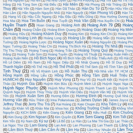
Hạ Thi
(3)
(1)
Hà Nguyên
(2)
Hà Nhi
(1)
Hà Nhữ Uyên
(2)
Hà Phi Phượng
(1)
Hà Thị Th
Hải Miên
(3)
Hả
Hằng
(1)
Hà Tùng Sơn
(1)
Hải Điểu
(1)
Hải Phong
(2)
Hải Thăng
(1)
Thuỵ
(6)
Hàn Du Tử
(17)
Hải Yến
(2)
Hàm Sơn
(1)
Hàn Dã Thảo
(2)
Hàn Hữu Yên
(1
Hàn Phong Vũ
(19)
Hàn Lâm
(1)
Hãn Nguyên Nguyễn Nhã
(1)
Hàn Nguyệt
(1)
Hàn Tí
(1)
Hạng Vũ
(1)
Hậu Cốc Ngang
(1)
Hậu Đậu
(1)
Hiếu Dũng
(1)
Hoa Hướng Dương
(1
Hoà
Hoa Tím Buồn
(4)
Hoà Văn
(10)
Hoa Mai
(2)
Hoa Tuyết
(2)
Hoa Xuyến Chi
(1)
Huyền Thanh
(53)
Hoàng Anh 79
(26)
Hoàn
Hoàng Anh
(6)
Hoan Giang
(1)
Chẩm
(53)
Hoàng Giao
(4)
Hoàng Hạ Miê
Hoàng Chẫm
(1)
Hoàng Đình Quang
(2)
(6)
Hoàng Khánh Duy
(5)
Hoàng Hữu
(1)
Hoàng Kim
(1)
Hoàng Kim Chi
(1)
Hoàng Ki
Hoàng Linh
(6)
Hoàng Lộc
(8)
Oanh
(2)
Hoàng Long
(2)
Hoàng Mẫn
(1)
Hoàng Min
Hoàng Ngọc Xuân
(4)
Tường
(2)
Hoàng Nghĩa Lược
(1)
Hoàng Nguyên
(1)
Hoàng Ph
Hoàng Thị Nhã
(8)
Ngọc Tường
(1)
Hoàng Thảo Chi
(1)
Hoàng Thị Bích Hà
(1)
Hoàn
Hoàng Trọng Quý
(9)
Thị Thu Thủy
(2)
Hoàng Trang
(1)
Hoàng Trần
(1)
Hoàng Trọn
thắng
(1)
Hoàng Tuấn Sơn
(1)
Hoàng Tuyên
(2)
Hoàng Vũ Thuật
(1)
Hoàng Xuân Hiến
(1
Hồ Bích Ngọc
(4)
Hoàng Xuân Niên
(1)
Hồ Bích Vân
(2)
Hồ Đắc Thiếu Anh
(1)
Hồ Hải
(2
H
Hồ Lê Diêm
(1)
Hồ Nam
(1)
Hồ Ngọc Diệp
(1)
Hồ Nhật Quang
(1)
Hồ Sĩ Duy
(1)
H
Thanh Ngân
(10)
Hồ Thế Phất
(3)
Hồ Thế Hà
(2)
Hồ Thế Sinh
(1)
Hồ Tĩnh Tâm
(1)
Tịnh Thuỷ
(21)
Hồ Xuân Thu
(3)
Hồ Vũ Khánh Linh
(1)
Hội Nhà văn TP. HCM
(1
Hồng Hạnh
(3)
Hồng Phúc
(8)
Hồng Tâm
(10)
Huệ Triệu
(3
Hồng Liễu
(1)
HUMICHI
(5)
Huy Nguyên
(15)
Huy Vọng
(17)
Huy Vũ
(1)
Huyết Kiệt
(1)
Huỳnh D
Huỳnh Gia
(18)
Thảo
(1)
Huỳnh Kim Bửu
(1)
Huỳnh Minh Lệ
(2)
Huỳnh Ngọc Nga
(1
Huỳnh Ngọc Phước
(29)
Huỳnh Như Phương
(1)
Huỳnh Thanh Lan
(1)
Huỳnh Th
Quỳnh Nga
(1)
Huỳnh Thúy Thúy
(1)
Huỳnh Văn Diệu
(1)
Huỳnh Văn Mỹ
(1)
Huỳnh Vă
Huỳnh Xuân Sơn
(3)
Hương Đình
(4)
Yên
(1)
Hương Đêm
(1)
Hương Quê Nhà
(1
Hương Văn
(6)
James Dylan
(4)
Hửu Thỉnh
(1)
Irina Polianxkaia
(1)
James Joyce
(1
Jeffrey Thai
(9)
Jerry Thu Trà
(7)
Kha Tiệm Ly
(4)
Kai Hoàng
(1)
Kate Chopin
(1)
Kh
Khổng Trường Chiến
(3)
Xuân
(1)
Khán Võ
(2)
Khảo Mai
(1)
khoa học
(1)
Khổng Vĩn
Kiến Giang
(12)
Kim Chuôn
Nguyên
(1)
KỊCH BẢN
(1)
Kiên Giang
(1)
Kiều Huệ
(1)
Kim Sơn Giang
(22)
(4)
Kim Ngoan
(15)
Kim Tiết
(10
Kim Dung
(2)
Kim Quyên
(1)
Ký sự
(14)
Kim Yến
(1)
Kỳ Nam
(2)
Lã Bố
(1)
La Hán
(1)
La Mai Thi Gia
(1)
Lạc Thảo
(1
Lam Giang
(3)
Lãng D
Lại Ngọc Thư
(1)
Lan Anh
(1)
Lan Phương
(1)
Lan Thanh
(1)
Lâm Trú
(6)
Lâm Bích Thuỷ
(8)
Lâm Cẩm Ái
(3)
Lâm Hạ
(11)
Lâm Huy Nhuận
(1)