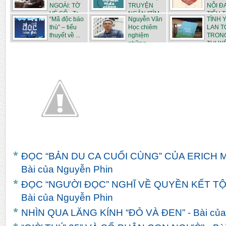
NGOÀI: TỜ
TRUYỆN
NỖI Đ
VÉ SỐ - Tr...
NGẮN "TÌM
TIỂU T
“Mã độc báo
Nguyễn Văn
TÌNH 
...
thù” – tiểu
Học chiêm
LAN T
thuyết về ...
nghiệm
TRONG
những ...
THUYẾT
ĐỌC “BẢN DU CA CUỐI CÙNG” CỦA ERICH
Bài của Nguyễn Phin
ĐỌC “NGƯỜI ĐỌC” NGHĨ VỀ QUYỀN KẾT TỘ
Bài của Nguyễn Phin
NHÌN QUA LĂNG KÍNH “ĐỎ VÀ ĐEN” - Bài củ