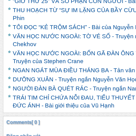
“GIỜ THỨ 25” VÀ SỐ PHẬN CON NGƯỜI - Bài
THU HOẠCH TỪ “SỰ IM LẶNG CỦA BẦY CỪU” 
Phin
TÔI ĐỌC “KẺ TRỘM SÁCH” - Bài của Nguyễn 
VĂN HỌC NƯỚC NGOÀI: TỜ VÉ SỐ - Truyện n
Chekhov
VĂN HỌC NƯỚC NGOÀI: BỐN GÃ ĐÀN ÔNG
Truyện của Stephen Crane
NGAN NGÁT MÙA ĐIỀU THÁNG BA - Tản văn c
DƯỠNG XUÂN - Truyện ngắn Nguyễn Văn Họ
NGƯỜI ĐÀN BÀ QUÉT RÁC - Truyện ngắn Na
TRÁI TIM CHỈ CHỨA NỖI ĐAU, TIỂU THUYẾT
ĐỨC ÁNH - Bài giới thiệu của Vũ Hạnh
Comments[ 0 ]