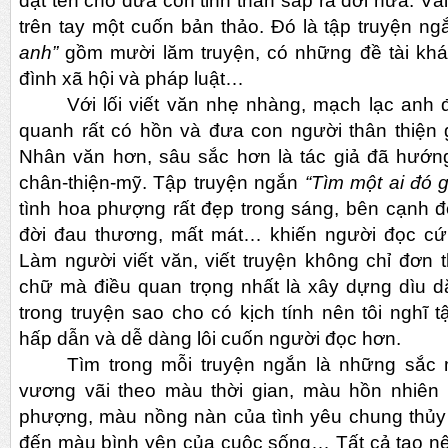
đặt tên cho đứa con tinh thần sắp ra đời nữa. V
trên tay một cuốn bản thảo. Đó là tập truyện n
anh”
gồm mười lăm truyện, có những đề tài khá
đình xã hội và pháp luật…
Với lối viết văn nhẹ nhàng, mạch lạc anh 
quanh rất có hồn và đưa con người thân thiện g
Nhân văn hơn, sâu sắc hơn là tác giả đã hướn
chân-thiện-mỹ. Tập truyện ngắn
“Tìm một ai đó 
tình hoa phượng rất đẹp trong sáng, bên cạnh đ
đời đau thương, mất mát… khiến người đọc cứ
Làm người viết văn, viết truyện không chỉ đơn
chữ mà điều quan trọng nhất là xây dựng dìu d
trong truyện sao cho có kịch tính nên tôi nghĩ 
hấp dẫn và dễ dàng lôi cuốn người đọc hơn.
Tìm trong mỗi truyện ngắn là những sắc 
vương vãi theo màu thời gian, màu hồn nhiên
phượng, màu nồng nàn của tình yêu chung thủy
đến màu bình yên của cuộc sống… Tất cả tạo 