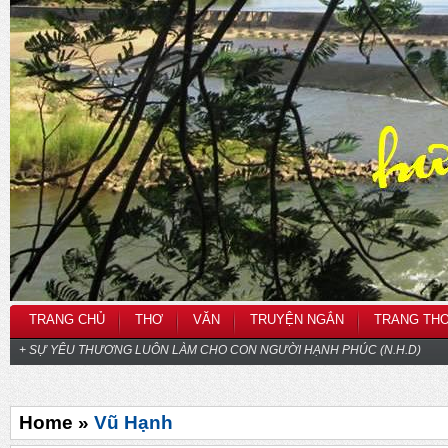
TRANG CHỦ
THƠ
VĂN
TRUYỆN NGẮN
TRANG TH
+ SỰ YÊU THƯƠNG LUÔN LÀM CHO CON NGƯỜI HẠNH PHÚC (N.H.D)
Home »
Vũ Hạnh