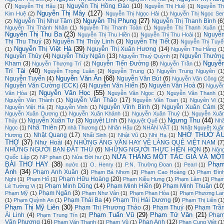
(7)
Nguyễn Thị Hồng Đào
(10)
Nguyễn Thị Hậu
(1)
Nguyễn Thị Huệ
(1)
Nguyễn Th
Nguyễn Thị Mây
(127)
Kim Huệ
(2)
Nguyễn Thị Ngọc Hải
(1)
Nguyễn Thị Ngọc Se
Nguyễn Thị Phụng
(27)
Nguyễn Thị Như Tâm
(3)
Nguyễn Thị Thanh Bình
(6
(2)
Nguyễn Thị Thành Nhân
(1)
Nguyễn Thị Thanh Toàn
(1)
Nguyễn Thị Thanh Xuân
(1
Nguyễn Thị Thu Ba
(23)
Nguyễ
Nguyễn Thị Thu Hiền
(1)
Nguyễn Thị Thu Hoài
(1)
Thị Thu Thuý
(3)
Nguyễn Thị Thùy Linh
(3)
Nguyễn Thị Tiết
(3)
Nguyễn Thị Tuyế
Nguyễn Thị Việt Hà
(39)
Nguyễn Thị Xuân Hương
(14)
(1)
Nguyễn Thu Hằng
(1
Nguyễn Thủy
(4)
Nguyễn Thúy Ngân
(13)
Nguyễn Thườn
Nguyễn Thuý Quỳnh
(2)
Nguyễ
Kham
(3)
Nguyễn Tiến Đường
(8)
Nguyễn Thượng Trí
(2)
Nguyễn Trần
(1)
Trí Tài
(40)
Nguyễn Trọng Luân
(2)
Nguyễn Trung
(1)
Nguyễn Trung Nguyên
(1
Nguyễn Văn Ân
(68)
Nguyễn Tuyển
(4)
Nguyễn Văn Bút
(6)
Nguyễn Văn Công
(2
Nguyễn Văn Cường (CCK)
(4)
Nguyễn Văn Hiến
(5)
Nguyễn Văn Hoà
(5)
Nguyễ
Nguyễn Văn Học
(55)
Văn Hòa
(2)
Nguyễn Văn Ngọc
(1)
Nguyễn Văn Thanh
(1
Nguyễn Văn Thảo
(17)
Nguyễn Văn Thành
(1)
Nguyễn Văn Toan
(1)
Nguyên Vi
(1
Nguyễn Vĩnh Bình
(3)
Nguyễn Xuân Cảm
(3
Nguyễn Việt Hà
(2)
Nguyễn Vinh
(1)
Nguyễn Xuân Dương
(1)
Nguyễn Xuân Khánh
(1)
Nguyễn Xuân Thuỷ
(1)
Nguyễn Xuâ
Ngưng Thu
(44)
Nguyễn Xuân Tư
(3)
Nguyệt Linh
(5)
Thủy
(1)
Nguyệt Quế
(1)
Nh
Nhã Thiên
(7)
Ngọc
(1)
nhà Thương
(1)
Nhân Hậu
(2)
NHÂN VẬT
(1)
Nhật Nguyệt Xuâ
NHỚ THUỞ Ấ
Nhật Quang
(17)
Hương
(1)
Nhất Sinh
(1)
Nhật Vũ
(1)
Nhi Hạ
(1)
THƠ
(37)
Như Hoài
(4)
NHỮNG ÁNG VĂN HAY VỀ LÀNG QUÊ VIỆT NAM
(7
NHỮNG NGƯỜI BẠN ĐÂT THỦ
(6)
NHỮNG NGƯỜI THỰC HIỆN HQN
(5)
Nôn
NỬA THÁNG MỘT TÁC GIẢ VÀ MỘ
Quốc Lập
(2)
NP phan
(1)
Nửa Đời hư
(1)
BÀI THƠ HAY
(38)
Phạ
nước
(1)
O. Henry
(1)
P.N. Thường Đoan
(1)
Pearl
(1)
Ánh
(34)
Phạm Anh Xuân
(3)
Phạm Bá Nhơn
(2)
Phạm Cao Hoàng
(1)
Phạm Đìn
Phạm Hữu Hoàng
(20)
Nghi
(1)
Phạm Hổ
(1)
Phạm Kiều Hưng
(1)
Phạm Lâm
(1)
Phạ
Phạm Minh Dũng
(14)
Phạm Minh Hiền
(9)
Phạm Minh Thuận
(10
Lê Tường Vi
(1)
Phạm Ngân
(3)
Phạm Mỹ
(1)
Phạm Như Vân
(1)
Phạm Phan Hòa
(1)
Phạm Phương La
Phạm Thái Ba
(4)
Phạm Thị Hải Dương
(9)
(1)
Phạm Quỳnh An
(1)
Phạm Thị Liên
(1
Phạm Thị Mỹ Liên
(30)
Phạm Thị Phương Thảo
(3)
Phạm Thuý
(6)
Phạm Trầ
Phạm Tuấn Vũ
(29)
Phạm Tử Văn
(21)
Ái Linh
(4)
Phạ
Phạm Trung Tín
(2)
Văn Phương
(16)
Phan Anh
(12)
Phạm Văn Thạnh
(1)
Phạm Vũ
(1)
Phan Cung Việt
(1