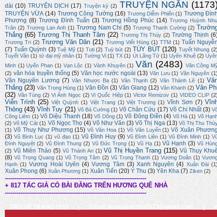
TRUYỆN NGẮN
(1173
dài
(10)
TRUYỆN DỊCH
(17)
Truyện ký
(2)
TRUYỆN VỪA
(14)
Trương Công Tưởng
(16)
Trương Đìn
Trương Diễm Phiến
(1)
Phượng
(8)
Trương Đình Tuấn
(3)
Trương Hồng Phúc
(14)
Trương Huỳnh Nh
Trườn
Trương Nam Chi
(5)
Trân
(2)
Trương Lan Anh
(1)
Trương Thanh Cường
(2)
Thắng
(65)
Trương Thị Thanh Tâm
(22)
Trường Thịnh
(6
Trương Thị Thúy
(2)
Trương Văn Dân
(21)
Tuấn Nguyễ
Trương Tri
(2)
Trương Viết Hùng
(1)
TTM
(1)
TÙY BÚT
(120)
(7)
Tuấn Quỳnh
(3)
Tuệ Mỹ
(1)
Tuti
(2)
Tuỳ bút
(2)
Tuyết Nhung
(2
Tuyết Vân
(1)
tứ đại mỹ nhân
(1)
Tường Vi
(1)
TX
(1)
Út Lãng Tử
(1)
Uyên Khuê
(2)
Uyê
Văn
(2483)
Minh
(1)
Uyển Phan
(1)
Vạn Lộc
(1)
Vành Khuyên
(1)
Văn Công M
văn hóa truyền thống
(5)
Văn học nước ngoài
(13)
(2)
Văn Lưu
(1)
Văn Nguyên
(1
Vă
Văn Nguyên Lương
(7)
Văn Nhược Ba
(1)
Văn Thạnh
(2)
Văn Thành Lê
(1)
Thắng
(23)
Vân Ph
Vân Đồn
(3)
Vân Giang
(12)
Văn Trọng Hùng
(1)
Vân Khanh
(2)
(32)
Vân Tùng
(2)
Vi Ánh Ngọc
(2)
Vi Quốc Hiệp
(1)
Victor Remizov
(1)
VIDEO CLIP
(2
Viễn Trình
(25)
Vĩn
Vĩnh Sơn
(7)
Việt Quỳnh
(1)
Việt Trang
(1)
Việt Trương
(1)
Thông
(43)
Vĩnh Tuy
(21)
Võ Chân Cửu
(17)
Võ Chí Nhất
(3)
Võ Bá Cường
(1)
V
Võ Diệu Thanh
(18)
Võ Đông Điền
(4)
Công Liêm
(1)
Võ Dõng
(1)
Võ Hà
(1)
Võ Hạn
Võ Ngọc Thọ
(4)
Võ Như Văn
(3)
Võ Thị Nga
(13)
(2)
Võ Mỹ Cát
(1)
Võ Thị Thu Thủ
Võ Thuỵ Như Phương
(15)
Võ Xuân Phươn
(1)
Võ Văn Hoa
(1)
Võ Văn Luyến
(1)
(3)
Vũ Đình Huy
(9)
Vũ Bình Lục
(1)
vũ đạo
(1)
Vũ Đình Liên
(1)
Vũ Đình Minh
(1)
V
Vũ Hạnh
(3)
Đình Nguyệt
(2)
Vũ Đình Thung
(2)
Vũ Đức Trọng
(1)
Vũ Hạ
(1)
Vũ Hùn
Vũ Thị Huyền Trang
(115)
Vũ Miên Thảo
(5)
Vũ Thụy Khu
(2)
Vũ Thành An
(1)
(8)
Vũ Trọng Quang
(1)
Vũ Trọng Tâm
(2)
Vũ Trọng Thanh
(1)
Vương Doãn
(1)
Vươn
Vương Hoài Uyên
(4)
Vương Tâm
(3)
Xanh Nguyên
(4)
Hạnh
(1)
Xuân Đài
(1
Xuân Phong
(6)
Xuân Tiến
(20)
Ý Thu
(3)
Yên Kha
(7)
Xuân Phương
(1)
Ziken
(2)
-------------------------------------------------------------------------
+ 817 TÁC GIẢ CÓ BÀI ĐĂNG TRÊN HƯƠNG QUÊ NHÀ
-------------------------------------------------------------------------
TRỞ VỀ TRANG CHỦ
|
Email: huongquenha2023@gmail.com
|