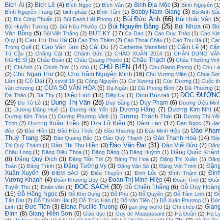
Bích Ái
(3)
Bích Lê
(4)
Bình Địa Mộc
(3)
Bích Ngọc
(1)
Bích Vân
(2)
Bình Nguyên
(1
Bobby Nam Giang
(3)
Bình Nguyên Trang
(2)
binh pháp
(1)
Bình Tâm
(1)
Bùi Anh Sắ
Bùi Đức Ánh
(66)
Bùi Hoài Vân
(5
(1)
Bùi Công Thuấn
(1)
Bùi Danh Hải Phong
(1)
Bùi Nguyên Bằng
(25)
Bùi Nhựa
(4)
Bù
Bùi Huyền Tương
(2)
Bùi Hữu Phước
(1)
Văn Bồng
(5)
BÚT KÝ
(17)
Bùi Việt Thắng
(2)
Ca Dao
(2)
Cao Duy Thảo
(1)
Cao Ki
Cao Thị Thu Hà
(3)
Quy
(1)
Cao Thọ Thêm
(2)
Cao Thoại Châu
(1)
Cao Thu Hà
(1)
Ca
Cao Văn Tam
(5)
Cát Du
(7)
Cẩm Lệ
(4)
Trọng Quế
(1)
Catherine Mansfield
(1)
Cẩ
Tú Cầu
(1)
Chàng Cát
(1)
Chánh Đức
(1)
CHÀO XUÂN 2014
(1)
CHÂN DUNG VĂ
Châu Thạch
(9)
NGHỆ SĨ
(2)
Châu Đoàn
(1)
Châu Quang Phước
(1)
Châu Thường Vin
CHỦ BIÊN
(141)
(1)
Chí Anh
(1)
Chính Đức
(1)
chủ
(1)
Chu Giang Phong
(1)
Chu La
Chu Ngạn Thư
(10)
Chu Trầm Nguyên Minh
(16)
(2)
Chu Vương Miện
(1)
Chúa Sơ
Cỏ Dại
(7)
Lâm
(1)
covid 19
(1)
Công Nguyễn
(1)
Cơ Xương
(1)
Cúc Dương
(1)
Cuộc th
CỬA SỔ VĂN HÓA
(6)
văn chương
(1)
Dạ Ngân
(1)
Dã Phong Bình
(2)
Dã Phương
(1
DỌC ĐƯỜN
Diệp Linh
(18)
Dino Buzzati
(3)
Dạ Thảo
(2)
Dạ Thy
(1)
Diệp Uy
(1)
(29)
Dung Thị Vân
(28)
Duy Phạm
(6)
Du Tử Lê
(1)
Duy Bằng
(1)
Dương Diệu Min
Dương Hằng
(7)
Dương Kim Nhi
(4
(1)
Dương Đăng Huệ
(1)
Dương Hải Yến
(2)
Dương Thành Thái
(3)
Dương Kim Thoa
(1)
Dương Phương Vinh
(1)
Dương Thị Yế
Dương Xuân Triều
(6)
Dzạ Lữ Kiều
(6)
Đàm Lan
(17)
Trinh
(2)
Đan Ngọc
(2)
đạ
Đào Phạ
đức
(2)
Đào Hiền
(2)
Đào Hữu Thức
(2)
Đào Khương
(2)
Đào Minh Hiệp
(2)
Thuỳ Trang
(82)
Đào Thanh Hoà
(14)
Đào Quang Bắc
(1)
Đào Quý Thạnh
(1)
Đà
Đào Văn Đạt
(31)
Đào Thị Thu Hiền
(3)
Đào Viết Bửu
(7)
Thị Quý Thanh
(1)
Đặn
Đặng Quốc Khán
Châu Long
(1)
Đặng Diệu Thoa
(1)
Đăng Đăng
(1)
Đăng Huỳnh
(1)
(8)
Đặng Quý Địch
(3)
Đặng Tấn Tới
(2)
Đặng Thị Hoa
(2)
Đặng Thị Xuân
(1)
Đặn
Đặng Tường Vy
(3)
Đặn
Toán
(1)
Đăng Trình
(1)
Đặng Văn Sử
(1)
Đặng Việt Trinh
(1)
Xuân Xuyến
(9)
Đin
ĐIỂM BÁO
(2)
Điêu Thuyền
(1)
Đinh Lốc
(2)
Đình Thậm
(1)
Vương Khanh
(4)
Đoàn Thị Minh Hiệp
(4)
Đoàn Khương Duy
(1)
Đoàn Tình
(1)
Đoà
ĐỌC SÁCH
(30)
Đỗ Chiến Thắng
(6)
Đỗ Duy Hoàn
Tuyết Thu
(1)
Đoản văn
(1)
(15)
Đỗ Hồng Ngọc
(5)
Đỗ KIm Dung
(1)
Đỗ Phu
(1)
Đỗ Quyên
(2)
Đỗ Tâm Linh
(1)
Đ
Tấn Đạt
(2)
Đỗ Thị Kim Hải
(2)
Đỗ Trúc Hàn
(1)
Đỗ Văn Tiến
(1)
Đỗ Xuân Phương
(1)
Đứ
Đức Tiên
(3)
Elena Pucillo Truong
(6)
Gian
Linh
(1)
gan jing world
(1)
Ghi chép
(2)
Đình
(8)
Giang Hiền Sơn
(6)
Giáo dục
(1)
Guy de Maupassant
(1)
Hà Đoàn
(2)
Hạ L