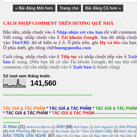
« Bài đăng Mới hơn
Trang chủ
Bài đăng Cũ hơn »
CÁCH NHẬP COMMENT TRÊN HƯƠNG QUÊ NHÀ
Đầu tiên, nhấp chuột vào ô
Nhập nhận xét của bạn
rồi viết comment
Viết xong, nhấp chuột vào ô
Tài khoản Google
.
Sau đó nhấp chuộ
vào
Tên/URL
thì sẽ hiện ra 2 ô. Ô phía trên, ghi
Họ và tên
của bạn
Ô phía dưới, ghi dòng chữ:
huongquenha.com
Cuối cùng, nhấp chuột vào ô
Tiếp tục
và nhấp chuột tiếp vào ô
Xuấ
bản
là xong.
(Nếu bạn đã có sẵn Tài khoản Google, thì sau khi viế
comment, chỉ cần nhấp chuột vào ô
Xuất bản
là thành công
)
Số lượt xem tháng trước
141,560
-------------------------------------------------------------------------
TÁC GIẢ & TÁC PHẨM
*
TÁC GIẢ & TÁC PHẨM
*
TÁC GIẢ & TÁC PHẨ
*
TÁC GIẢ & TÁC PHẨM
*
TÁC GIẢ & TÁC PHẨM
-----------------------------------
-------------------------------------------------------------------------------------------------------------
--------------
Ái Nhân
(21)
ẢNH
(58)
Anh Phon
Ambrose Bierce
(1)
Anh Ngọc
(1)
Anh Nguyên
(1)
(4)
Anh Phương
(9)
Bạch Diệp
(5)
âm nhạc
(2)
âm thanh
(1)
Ân Thiên
(1)
Bách Mỵ
(2
BÀN TRÒN VĂN NGHỆ
(87)
Bảo Hồ
(1)
Bảo Lâm
(1)
Bảo Ninh
(2)
Bé Hải Dân
(1