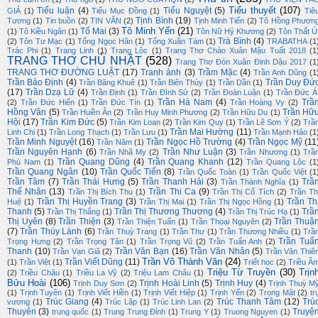
Tiểu thuyết
(107)
Tiểu luận
(4)
Tiểu Nguyệt
(5)
GIẢ
(1)
Tiểu Mục Đồng
(1)
Tiê
Tịnh Bình
(19)
Tương
(1)
Tin buồn
(2)
TIN VĂN
(2)
Tịnh Minh Tiến
(2)
Tô Hồng Phươn
Tô Minh Yến
(21)
Tố Mai
(3)
(1)
Tô Kiều Ngân
(1)
Tôn Nữ Hỷ Khương
(2)
Tôn Thất Ú
Trà Bình
(4)
(2)
Tôn Tư Mạc
(1)
Tống Ngọc Hân
(1)
Tống Xuân Tám
(1)
TRABATHA
(1
Trác Phi
(1)
Trang Linh
(1)
Trang Lộc
(1)
Trang Thơ Chào Xuân Mậu Tuất 2018
(1
TRANG THƠ CHỦ NHẬT
(528)
Trang Thơ Đón Xuân Đinh Dậu 2017
(1
TRANG THƠ ĐƯỜNG LUẬT
(17)
Tranh ảnh
(3)
Trầm Mặc
(4)
Trần Anh Dũng
(1
Trần Bảo Định
(4)
Trần Duy Đứ
Trần Băng Khuê
(1)
Trần Biên Thùy
(1)
Trần Dần
(1)
(17)
Trần Dzạ Lữ
(4)
Trần Định
(1)
Trần Đình Sử
(2)
Trần Đoàn Luận
(1)
Trần Đức Á
Trần Hà Nam
(4)
Trầ
(2)
Trần Đức Hiển
(1)
Trần Đức Tín
(1)
Trần Hoàng Vy
(2)
Hồng Vân
(5)
Trần Hữ
Trần Huiền Ân
(2)
Trần Huy Minh Phương
(2)
Trần Hữu Du
(1)
Hội
(17)
Trần Kim Đức
(5)
Trần Kim Loan
(2)
Trần Kim Quy
(1)
Trần Lê Sơn Ý
(2)
Trầ
Trần Mai Hường
(11)
Linh Chi
(1)
Trần Long Thạch
(1)
Trần Lưu
(1)
Trần Mạnh Hảo
(1
Trần Minh Nguyệt
(16)
Trần Ngọc Hồ Trường
(4)
Trần Ngọc Mỹ
(11
Trần Năm
(1)
Trần Nguyên Hạnh
(6)
Trần Như Luận
(3)
Trần Nhã My
(2)
Trần Nhương
(1)
Trầ
Trần Quang Dũng
(4)
Trần Quang Khanh
(12)
Phù Nam
(1)
Trần Quang Lộc
(1
Trần Quang Ngân
(10)
Trần Quốc Tiến
(8)
Trần Quốc Toàn
(1)
Trần Quốc Việt
(1
Trần Tâm
(7)
Trần Thái Hưng
(5)
Trần Thanh Hải
(3)
Trầ
Trần Thành Nghĩa
(1)
Thế Nhân
(13)
Trần Thi Ca
(9)
Trần Thị Bích Thu
(1)
Trần Thị Cổ Tích
(2)
Trần Th
Trần Thị Huyền Trang
(3)
Trần Th
Huệ
(1)
Trần Thị Mai
(1)
Trần Thị Ngọc Hồng
(1)
Thanh
(5)
Trần Thị Thương Thương
(4)
Trầ
Trần Thị Thắng
(1)
Trần Thị Trúc Hạ
(1)
Thị Uyên
(8)
Trần Thiện
(3)
Trần Thuậ
Trần Thiện Tuấn
(1)
Trần Thoại Nguyên
(2)
(7)
Trần Thúy Lành
(6)
Trần Thuỳ Trang
(1)
Trần Thư
(1)
Trần Thương Nhiều
(1)
Trầ
Trần Tuấ
Trọng Hưng
(2)
Trần Trọng Tân
(1)
Trần Trọng Vũ
(2)
Trần Tuấn Anh
(2)
Thanh
(10)
Trần Văn Bạn
(16)
Trần Văn Nhân
(5)
Trần Vạn Giã
(2)
Trần Văn Thiê
Trần Võ Thành Văn
(24)
Trần Viết Dũng
(11)
(1)
Trần Việt
(1)
Triết học
(2)
Triều Â
Triệu Từ Truyền
(30)
Trịn
(2)
Triều Châu
(1)
Triều La Vỹ
(2)
Triệu Lam Châu
(1)
Bửu Hoài
(106)
Trịnh Hoài Linh
(5)
Trịnh Huy
(4)
Trịnh Duy Sơn
(2)
Trịnh Thuỳ M
(1)
Trịnh Tuyên
(1)
Trịnh Viết Hiền
(1)
Trịnh Viết Hiệp
(1)
Trịnh Yến
(2)
Trọng Mật
(2)
tr
Trúc Giang
(4)
Trúc Thanh Tâm
(12)
Trú
vương
(1)
Trúc Lập
(1)
Trúc Linh Lan
(2)
Thuyên
(3)
Truyệ
trung quốc
(1)
Trung Trung Đỉnh
(1)
Trung Y
(1)
Truong Nguyen
(1)