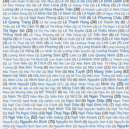
(30)
Lê Đình Danh
(79
Lê Ân
(5)
Lê Bá Duy
(9)
Lâm Xuân Vi
(1)
Lâu Văn Mua
(1)
Lê Đức Lang
(13)
Lệ Hằng
(3)
Lê Hoà
Lê Đức Hoàng Vân
(1)
Lê Giang Trần
(1)
Lê Hứa Huyền Trân
(39)
Lương
(4)
Lê Hoàng
(2)
Lê Khánh Luận
(1)
Lê Minh Chán
Lê Minh Hải
(3)
Lê Minh Vũ
(3)
Lê Ngân
(3)
(1)
Lê Minh Dung
(2)
Lê Ngọc Phái
(1)
L
Lê Phương Châu
(30
Lê Ngũ Nam Phong
(11)
Lê Nhựt Triết
(8)
Ngọc Trác
(1)
Lê Quang Trạng
(23)
Lê Thanh Hùng
(34)
Lê Thanh My
(8)
Lê Sa Long
(2)
L
L
Lê Thị Cẩm Tú
(6)
Thấu
(1)
Lê Thị Hồng Thắm
(1)
Lê Thị Kim
(1)
Lê Thị Ngọc Lệ
(1)
Thị Ngọc Nữ
(33)
Lê Thị Xuyên
(13)
Lê Thiếu Nhơn
(15)
L
Lê Thị Thu Hiền
(1)
Thống Nhất
(6)
Lê Tiến Mợi
(6)
Lê Trọn
Lê Thụy Phương
(2)
Lê Tiến Dũng
(1)
Nghĩa
(3)
Lê Tuân
(4)
Lê Văn Hiếu
(12)
Lê Văn Ngă
Lê Trung Hiếu
(1)
Lê Uyên
(1)
(3)
Lê Vinh
(4)
Linh Lan
(7)
Lin
Lê Vi Thuỷ
(1)
Lê Xuân Tiến
(1)
Lindsay Polak
(1)
Lan (Quảng Nam)
(8)
Linh Phương
(3)
Long Khánh
(4)
Linh Thy
(2)
Long Vương
(1
Lữ Hồng
(3)
Lương Duyên Thắn
luân hồi
(1)
Lư Nhất Vũ
(1)
Lương Cẩm Quyên
(1)
Lương Sơn
(27)
(3)
Lưu Ly
(6)
Lưu Quang Minh
(15)
Lương Đình Khoa
(1)
Lư
Lý Khánh Vinh
(15)
Thành Tựu
(1)
Lưu Thị Mười
(2)
Lưu Xuân Cảnh
(2)
Lý Thành Lon
M.T.N.H
(7)
(1)
Lý Thời Miễn
(1)
Mã Nhị Lan
(1)
Mạc Minh
(2)
Mạc Tố Hồng
(1)
Mạ
Mai Đức Trung
(6)
Mai Loan
(12)
Tường
(2)
Mai Hạnh
(1)
Mai Kiệm
(1)
Mai Nhật
(2
Mai Tuyết
(37)
Mang Viên Long
(63
Mai Thìn
(3)
Mai Thanh
(1)
Mai Thị Vân
(1)
Marie Hải Miên
(4)
Mẫu Đơn
(1)
Mèo Con
(1)
Mi Thu
(1)
Miên Đức Thắng
(2)
Miên Lin
Minh Đan (Lọ Lem Đất Võ)
(6)
Minh Nguyên
(15)
Minh Nguyễ
(1)
Minh Châu
(2)
Minh Vy
(25)
(3)
Minh Nguyệt
(15)
Minh Nguyệt (NT)
(1)
Minh Nhân Tông
(1)
Mỗ
Mộng Cầm
(8)
Mùa Xanh
(3
tháng một tác giả và một bài thơ hay
(2)
Mộng Nam
(1)
MỸ THUẬT
(6)
Mưa
(1)
Mường Mán
(1)
My Tiên
(1)
Mỹ Vân
(1)
Nam Art
(2)
Nam Ca
Ngàn Thương
(33)
Nam Thi
(17)
NCCGL
(4)
(1)
Năm Bửu
(1)
Nấm Độc
(1)
Ngà
Ngọc Diệp
(35)
Ngọc Bút
(8)
Đẹp Tươi
(1)
nghệ thuật.
(1)
nghiên cứu
(1)
Ngọc Thịn
Ngô Diệp
(6)
Ngô Đình Hải
(7)
(1)
Ngô Càn Chiểu
(1)
Ngô Cự Chính
(2)
Ngô Hồn
Ngô Minh Trãi
(3)
Nhung
(1)
Ngô Liêm Khoan
(1)
Ngô Nguyên Ngiễm
(1)
Ngô Thị Ho
Ngô Thuý Nga
(30)
Ngô Thị Ngọc Diệp
(10)
Ngô Thúy Nga
(16)
Ngô Thy Họ
(1)
Ngô Văn Cư
(52)
(7)
Ngô Văn Giảng
(11)
Ngô Văn Khanh
(17)
Ngô Viết Hòa
(2
Nguyễn An Bình
(70)
Nguyễn An Đình
(4)
Nguyễn
(1)
Nguyễn Ánh 9
(1)
Nguyễn B
Nguyê
Nhân
(1)
Nguyễn Bích Sao Linh
(1)
Nguyễn Bình
(1)
Nguyễn Bính Hồng Cầu
(2)