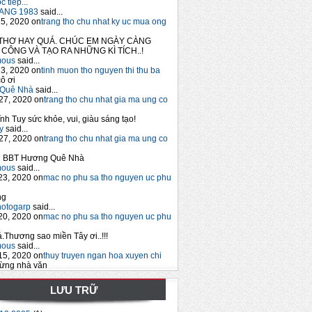
 tiếp...
ANG 1983
said...
5, 2020 on
trang tho chu nhat ky uc mua ong
THƠ HAY QUÁ. CHÚC EM NGÀY CÀNG
CÔNG VÀ TẠO RA NHỮNG KÌ TÍCH..!
mous
said...
3, 2020 on
tinh muon tho nguyen thi thu ba
ô ơi
Quê Nhà
said...
27, 2020 on
trang tho chu nhat gia ma ung co
nh Tuy sức khỏe, vui, giàu sáng tạo!
y
said...
27, 2020 on
trang tho chu nhat gia ma ung co
 BBT Hương Quê Nhà
mous
said...
23, 2020 on
mac no phu sa tho nguyen uc phu
ng
hotogarp
said...
20, 2020 on
mac no phu sa tho nguyen uc phu
.Thương sao miền Tây ơi..!!!
mous
said...
15, 2020 on
thuy truyen ngan hoa xuyen chi
ừng nhà văn
LƯU TRỮ