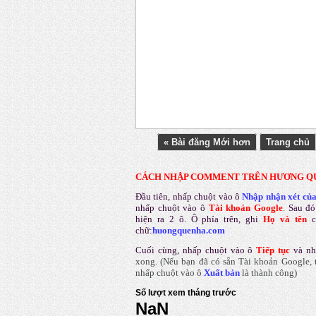
« Bài đăng Mới hơn
Trang chủ
CÁCH NHẬP COMMENT TRÊN HƯƠNG Q
Đầu tiên, nhấp chuột vào ô
Nhập nhận xét củ
nhấp chuột vào ô
Tài khoản Google
.
Sau đó
hiện ra 2 ô. Ô phía trên, ghi
Họ và tên
chữ:
huongquenha.com
Cuối cùng, nhấp chuột vào ô
Tiếp tục
và nh
xong.
(Nếu bạn đã có sẵn Tài khoản Google, t
nhấp chuột vào ô
Xuất bản
là thành công
)
Số lượt xem tháng trước
NaN