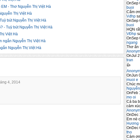
OnSep 
 - Thơ Nguyễn Thị Việt Hà
buoi
Cẩm ơn 
guyễn Thị Việt Hà
Vđhp
sa
ỳ bút Nguyễn Thị Việt Hà
OnSep 
buoi
 Tuỳ bút Nguyễn Thị Việt Hà
HQN rất
VĐhp
sa
ị Việt Hà
OnSep 
ngắn Nguyễn Thị Việt Hà
ngang
Thơ ấn 
ắn Nguyễn Thị Việt Hà
Anony
OnJul 2
tran
👍
Anony
OnJun 0
muoi e
háng 4, 2014
Chúc m
Nguyễn
OnFeb 
mo oi
Cả ba b
cảm xúc
Anony
OnDec 
Em nè c
Hương 
OnDec 
tho
Cảm ơn 