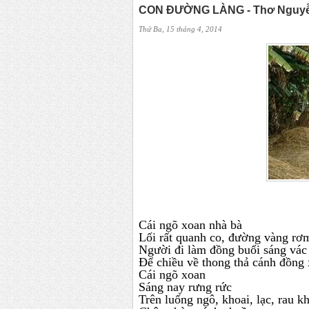
CON ĐƯỜNG LÀNG - Thơ Nguyễn
Thứ Ba, 15 tháng 4, 2014
Cái ngõ xoan nhà bà
Lối rất quanh co, đường vàng rơ
Người đi làm đồng buổi sáng vác
Để chiều về thong thả cánh đồng
Cái ngõ xoan
Sáng nay rưng rức
Trên luống ngô, khoai, lạc, rau 