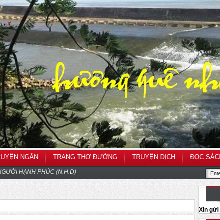
RUYỆN NGẮN
TRANG THƠ ĐƯỜNG
TRUYỆN DỊCH
ĐỌC SÁC
GƯỜI HẠNH PHÚC (N.H.D)
Xin gử