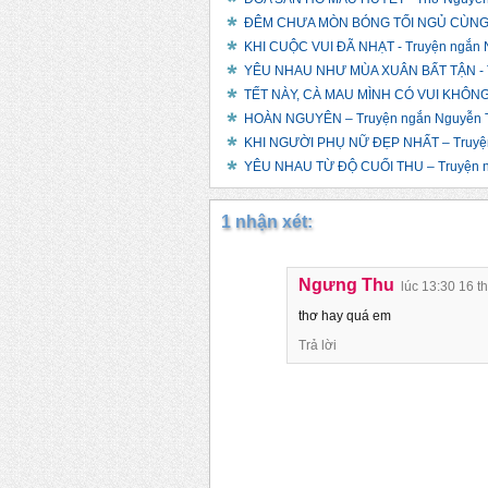
ĐÊM CHƯA MÒN BÓNG TỐI NGỦ CÙNG EM
KHI CUỘC VUI ĐÃ NHẠT - Truyện ngắn N
YÊU NHAU NHƯ MÙA XUÂN BẤT TẬN - Tu
TẾT NÀY, CÀ MAU MÌNH CÓ VUI KHÔNG? -
HOÀN NGUYÊN – Truyện ngắn Nguyễn Th
KHI NGƯỜI PHỤ NỮ ĐẸP NHẤT – Truyện 
YÊU NHAU TỪ ĐỘ CUỐI THU – Truyện ng
1 nhận xét:
Ngưng Thu
lúc 13:30 16 t
thơ hay quá em
Trả lời