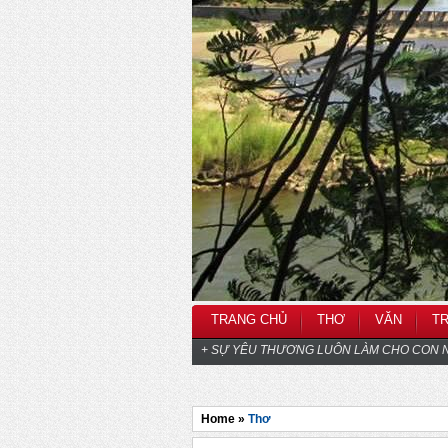
TRANG CHỦ
THƠ
VĂN
T
+ SỰ YÊU THƯƠNG LUÔN LÀM CHO CON N
Home »
Thơ