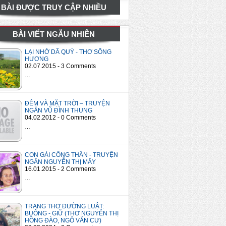
BÀI ĐƯỢC TRUY CẬP NHIỀU
BÀI VIẾT NGẪU NHIÊN
LẠI NHỚ DÃ QUỲ - THƠ SÔNG
HƯƠNG
02.07.2015 - 3 Comments
…
ĐÊM VÀ MẶT TRỜI – TRUYỆN
NGẮN VŨ ĐÌNH THUNG
04.02.2012 - 0 Comments
…
CON GÁI CÔNG THẦN - TRUYỆN
NGẮN NGUYỄN THỊ MÂY
16.01.2015 - 2 Comments
…
TRANG THƠ ĐƯỜNG LUẬT:
BUÔNG - GIỮ (THƠ NGUYỄN THỊ
HỒNG ĐÀO, NGÔ VĂN CƯ)