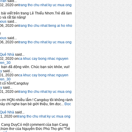
Trần
said...
02, 2020 on
trang tho chu nhat ky uc mua ong
 bài viết trên trang Lê Thiếu Nhơn.Trẻ đã làm
 và rất tài năng!
mous
said...
06, 2020 on
trang tho chu nhat tieng ai ho nho
!
mous
said...
06, 2020 on
trang tho chu nhat ky uc mua ong
Quê Nhà
said...
02, 2020 on
ca khuc cay bong nhac nguyen
yen_30
bạn đã động viên. Chúc bạn sức khỏe, vui!
y
said...
01, 2020 on
ca khuc cay bong nhac nguyen
yen_30
t có hồn!Cangduy
y
said...
01, 2020 on
trang tho chu nhat ky uc mua ong
 ơn HQN nhiều lắm ! Cangduy tôi không rành
này chỉ nghe bạn bè giới thiệu, tìm đọc...
Đọc
Quê Nhà
said...
1, 2020 on
trang tho chu nhat ky uc mua ong
n Cang DuyCó một comment của bạn Cang
chùm thơ của Nguyễn Đức Phú Thọ ghi:"Trẻ