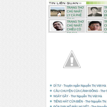
TRANG THƠ
T
CHỦ NHẬT:
C
LY CÀ PHÊ
Đ
EM M...
TƯ
TRANG THƠ
T
CHỦ NHẬT:
C
CHIỀU CÓ
C
EM CHI...
CO
DÌ TƯ - Truyện ngắn Nguyễn Thị Việt Hà
CÂU CHUYỆN CỦA CÁNH ĐỒNG - Thơ Ng
NGÀY GẦY - Thơ Nguyễn Thị Việt Hà
TIẾNG HÁT CỬA BIỂN - Thơ Nguyễn Thị 
ĐÓA SAN HÔ MÀU HUYẾT - Thơ Nguyễn 