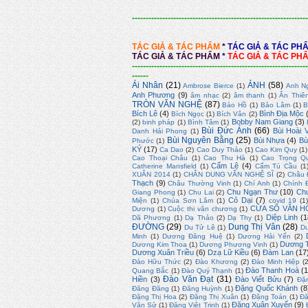
----------------------------------------------------------------
TÁC GIẢ & TÁC PHẨM
*
TÁC GIẢ & TÁC PH
TÁC GIẢ & TÁC PHẨM
*
TÁC GIẢ & TÁC PH
----------------------------------------------------------------
------
Ái Nhân
(21)
ẢNH
(58)
Ambrose Bierce
(1)
Anh N
Anh Phương
(9)
âm nhạc
(2)
âm thanh
(1)
Ân Thiê
TRÒN VĂN NGHỆ
(87)
Bảo Hồ
(1)
Bảo Lâm
(1)
B
Bích Lê
(4)
Bình Địa Mộc
Bích Ngọc
(1)
Bích Vân
(2)
Bobby Nam Giang
(3)
(2)
binh pháp
(1)
Bình Tâm
(1)
Bùi Đức Ánh
(66)
Bùi Hoài 
Danh Hải Phong
(1)
Bùi Nguyên Bằng
(25)
Bùi Nhựa
(4)
Bù
Phước
(1)
KÝ
(17)
Ca Dao
(2)
Cao Duy Thảo
(1)
Cao Kim Quy
(1)
Cao Thoại Châu
(1)
Cao Thu Hà
(1)
Cao Trọng Q
Cẩm Lệ
(4)
Catherine Mansfield
(1)
Cẩm Tú Cầu
(1
XUÂN 2014
(1)
CHÂN DUNG VĂN NGHỆ SĨ
(2)
Châu 
Thạch
(9)
Châu Thường Vinh
(1)
Chí Anh
(1)
Chính 
Chu Ngạn Thư
(10)
Ch
Giang Phong
(1)
Chu Lai
(2)
Cỏ Dại
(7)
Miện
(1)
Chúa Sơn Lâm
(1)
covid 19
(1
CỬA SỔ VĂN H
Dương
(1)
Cuộc thi văn chương
(1)
Diệp Linh
(1
Dã Phương
(1)
Dạ Thảo
(2)
Dạ Thy
(1)
ĐƯỜNG
(29)
Dung Thị Vân
(28)
Du Tử Lê
(1)
D
Minh
(1)
Dương Đăng Huệ
(1)
Dương Hải Yến
(2)
Dương T
Dương Kim Thoa
(1)
Dương Phương Vinh
(1)
Dương Xuân Triều
(6)
Dzạ Lữ Kiều
(6)
Đàm Lan
(17
Đào Hữu Thức
(2)
Đào Khương
(2)
Đào Minh Hiệp
(
Đào Thanh Hoà
(1
Quang Bắc
(1)
Đào Quý Thạnh
(1)
Đào Văn Đạt
(31)
Hiền
(3)
Đào Viết Bửu
(7)
Đặ
Đặng Quốc Khánh
(8
Đăng Đăng
(1)
Đăng Huỳnh
(1)
Đặng Thị Hoa
(2)
Đặng Thị Xuân
(1)
Đặng Toán
(1)
Đă
Đặng Xuân Xuyến
(9)
Văn Sử
(1)
Đặng Việt Trinh
(1)