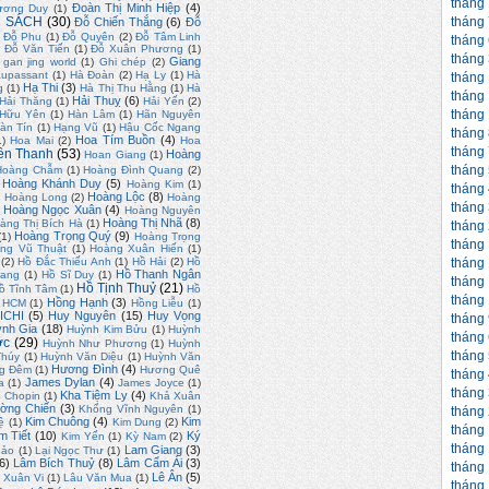
tháng
Đoàn Thị Minh Hiệp
(4)
ương Duy
(1)
tháng
 SÁCH
(30)
Đỗ Chiến Thắng
(6)
Đỗ
Đỗ Phu
(1)
Đỗ Quyên
(2)
Đỗ Tâm Linh
tháng
)
Đỗ Văn Tiến
(1)
Đỗ Xuân Phương
(1)
tháng
Giang
gan jing world
(1)
Ghi chép
(2)
upassant
(1)
Hà Đoàn
(2)
Hạ Ly
(1)
Hà
tháng
Hạ Thi
(3)
g
(1)
Hà Thị Thu Hằng
(1)
Hà
tháng
Hải Thuỵ
(6)
Hải Thăng
(1)
Hải Yến
(2)
tháng
 Hữu Yên
(1)
Hàn Lâm
(1)
Hãn Nguyên
àn Tín
(1)
Hạng Vũ
(1)
Hậu Cốc Ngang
tháng
Hoa Tím Buồn
(4)
1)
Hoa Mai
(2)
Hoa
tháng
ền Thanh
(53)
Hoàng
Hoan Giang
(1)
tháng
Hoàng Chẫm
(1)
Hoàng Đình Quang
(2)
Hoàng Khánh Duy
(5)
Hoàng Kim
(1)
tháng
)
Hoàng Lộc
(8)
Hoàng Long
(2)
Hoàng
tháng
Hoàng Ngọc Xuân
(4)
Hoàng Nguyên
Hoàng Thị Nhã
(8)
àng Thị Bích Hà
(1)
tháng
Hoàng Trọng Quý
(9)
(1)
Hoàng Trọng
tháng
ng Vũ Thuật
(1)
Hoàng Xuân Hiến
(1)
tháng
(2)
Hồ Đắc Thiếu Anh
(1)
Hồ Hải
(2)
Hồ
Hồ Thanh Ngân
uang
(1)
Hồ Sĩ Duy
(1)
tháng
Hồ Tịnh Thuỷ
(21)
ồ Tĩnh Tâm
(1)
Hồ
tháng
Hồng Hạnh
(3)
. HCM
(1)
Hồng Liễu
(1)
ICHI
(5)
Huy Nguyên
(15)
Huy Vọng
tháng
nh Gia
(18)
Huỳnh Kim Bửu
(1)
Huỳnh
tháng
ớc
(29)
Huỳnh Như Phương
(1)
Huỳnh
tháng
Thúy
(1)
Huỳnh Văn Diệu
(1)
Huỳnh Văn
Hương Đình
(4)
g Đêm
(1)
Hương Quê
tháng
James Dylan
(4)
a
(1)
James Joyce
(1)
tháng
Kha Tiệm Ly
(4)
 Chopin
(1)
Khả Xuân
ờng Chiến
(3)
Khổng Vĩnh Nguyên
(1)
tháng
Kim Chuông
(4)
Kim
ệ
(1)
Kim Dung
(2)
tháng
m Tiết
(10)
Ký
Kim Yến
(1)
Kỳ Nam
(2)
tháng
Lam Giang
(3)
hảo
(1)
Lại Ngọc Thư
(1)
6)
Lâm Bích Thuỷ
(8)
Lâm Cẩm Ái
(3)
tháng
Lê Ân
(5)
 Xuân Vi
(1)
Lâu Văn Mua
(1)
tháng