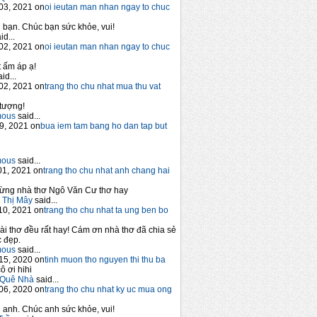
03, 2021 on
oi ieutan man nhan ngay to chuc
bạn. Chúc bạn sức khỏe, vui!
id...
02, 2021 on
oi ieutan man nhan ngay to chuc
 ấm áp ạ!
id...
02, 2021 on
trang tho chu nhat mua thu vat
tượng!
mous
said...
9, 2021 on
bua iem tam bang ho dan tap but
mous
said...
1, 2021 on
trang tho chu nhat anh chang hai
ừng nhà thơ Ngô Văn Cư thơ hay
 Thị Mây
said...
10, 2021 on
trang tho chu nhat ta ung ben bo
ài thơ đều rất hay! Cám ơn nhà thơ đã chia sẻ
 đẹp.
mous
said...
15, 2020 on
tinh muon tho nguyen thi thu ba
ô ơi hihi
Quê Nhà
said...
06, 2020 on
trang tho chu nhat ky uc mua ong
anh. Chúc anh sức khỏe, vui!