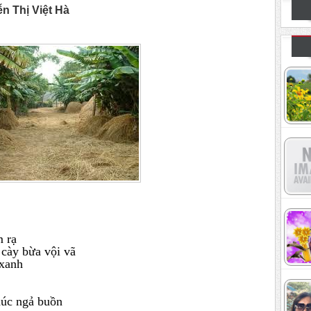
 Thị Việt Hà
m rạ
 cày bừa vội vã
 xanh
khúc ngả buồn