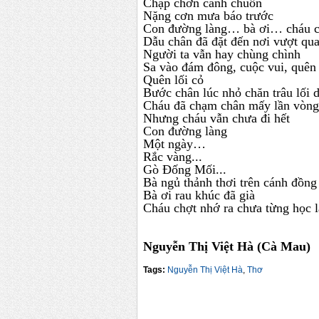
Chập chờn cánh chuồn
Nặng cơn mưa báo trước
Con đường làng… bà ơi… cháu ch
Dẫu chân đã đặt đến nơi vượt qu
Người ta vẫn hay chùng chình
Sa vào đám đông, cuộc vui, quên
Quên lối cỏ
Bước chân lúc nhỏ chăn trâu lối
Cháu đã chạm chân mấy lần vòng 
Nhưng cháu vẫn chưa đi hết
Con đường làng
Một ngày…
Rắc vàng...
Gò Đống Mối...
Bà ngủ thảnh thơi trên cánh đồng
Bà ơi rau khúc đã già
Cháu chợt nhớ ra chưa từng học
Nguyễn Thị Việt Hà (Cà Mau)
Tags:
Nguyễn Thị Việt Hà
,
Thơ