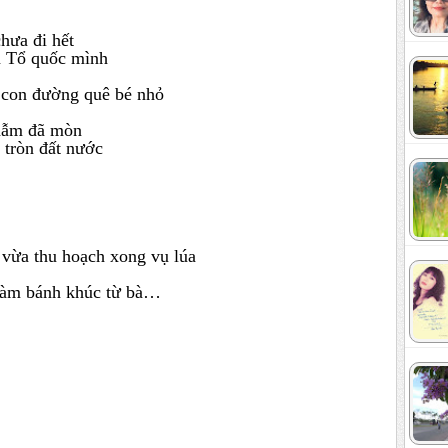
ưa đi hết
a Tổ quốc mình
 con đường quê bé nhỏ
 dẫm đã mòn
tròn đất nước
 vừa thu hoạch xong vụ lúa
 làm bánh khúc từ bà…