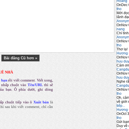
Hoàng 
OnDec 
tho
Mới đọc
lãnh đạo
Anony
OnNov 
nang
Chí tình
Anony
OnNov 
tho
Thơ lạ!
Hương 
OnNov 
Bài đăng Cũ hơn »
huu du
Cảm ơn 
Cangdu
UÊ NHÀ
OnNov 
huu du
a bạn
rồi viết comment
.
Viết xong,
Nghe rấ
 nhấp chuột vào
Tên/URL
thì sẽ
Cangdu
của bạn. Ô phía dưới, ghi dòng
OnNov 
tho
Oh, cảm
về giới 
ấp chuột tiếp vào ô
Xuất bản
là
tiếp...
hì sau khi viết comment, chỉ cần
Hương 
OnOct 3
tho
Gửi bạ
Duy về 