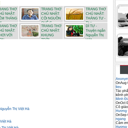
RANG THƠ
TRANG THƠ
TRANG THƠ
HỦ NHẬT:
CHỦ NHẬT:
CHỦ NHẬT:
ÊM THÁNG
CỘI NGUỒN
THÁNG TƯ -
 - ...
QUÊ C...
Thơ ...
RANG THƠ
TRANG THƠ
DÌ TƯ -
HỦ NHẬT:
CHỦ NHẬT:
Truyện ngắn
HƠI VỚI
KHUNG
Nguyễn Thị
N - ...
TRỜI
Việt...
THÁN...
Anony
OnAug 
tieu
Tác phẩ
kênh ph
Minh Đ
OnOct 0
Cô giáo
uyễn Thị Việt Hà
Hương 
OnSep 
ngang
Việt Hà
Cảm ơn 
Hương 
Thị Việt Hà