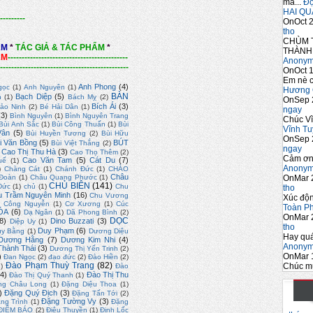
mà...
Đọc
HAI QU
---------
OnOct 2
tho
CHÙM 
ẨM
*
TÁC GIẢ & TÁC PHẨM
*
THÀNH 
ẨM
-------------------------------------------
Anony
----------------------------------------------
OnOct 1
Em nè c
Anh Phong
(4)
gọc
(1)
Anh Nguyên
(1)
Hương 
BÀN
Bạch Diệp
(5)
n
(1)
Bách Mỵ
(2)
OnSep 
Bích Ái
(3)
ảo Ninh
(2)
Bé Hải Dân
(1)
ngay
(3)
Bình Nguyên
(1)
Bình Nguyên Trang
Chúc Vĩ
Bùi Anh Sắc
(1)
Bùi Công Thuấn
(1)
Bùi
Vĩnh Tu
Vân
(5)
Bùi Huyền Tương
(2)
Bùi Hữu
OnSep 
i Văn Bồng
(5)
BÚT
Bùi Việt Thắng
(2)
ngay
Cao Thị Thu Hà
(3)
Cao Thọ Thêm
(2)
Cảm ơn
Cao Văn Tam
(5)
Cát Du
(7)
uế
(1)
Anony
)
Chàng Cát
(1)
Chánh Đức
(1)
CHÀO
Châu
OnMar 
Đoàn
(1)
Châu Quang Phước
(1)
CHỦ BIÊN
(141)
Đức
(1)
chủ
(1)
Chu
tho
u Trầm Nguyên Minh
(16)
Chu Vương
Xúc độ
)
Công Nguyễn
(1)
Cơ Xương
(1)
Cúc
Toàn P
ÓA
(6)
Dạ Ngân
(1)
Dã Phong Bình
(2)
OnMar 
DỌC
8)
Dino Buzzati
(3)
Diệp Uy
(1)
tho
Duy Phạm
(6)
uy Bằng
(1)
Dương Diệu
Hay quá
Dương Hằng
(7)
Dương Kim Nhi
(4)
Anony
hành Thái
(3)
Dương Thị Yến Trinh
(2)
OnMar 
)
Đan Ngọc
(2)
đạo đức
(2)
Đào Hiền
(2)
Đào Phạm Thuỳ Trang
(82)
Chúc m
2)
Đào
4)
Đào Thị Thu
Đào Thị Quý Thanh
(1)
ng Châu Long
(1)
Đặng Diệu Thoa
(1)
)
Đặng Quý Địch
(3)
Đặng Tấn Tới
(2)
Đặng Tường Vy
(3)
ng Trình
(1)
Đặng
ĐIỂM BÁO
(2)
Điêu Thuyền
(1)
Đinh Lốc