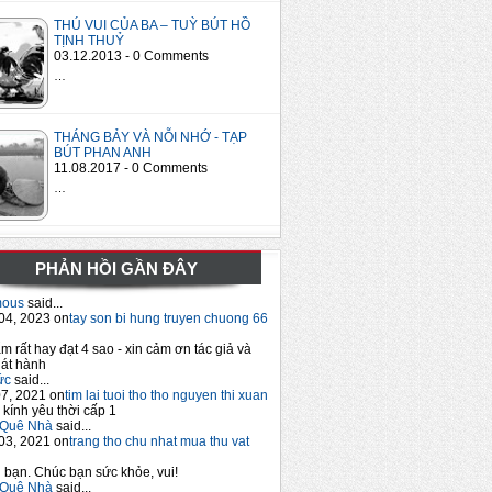
THÚ VUI CỦA BA – TUỲ BÚT HỒ
TỊNH THUỶ
03.12.2013 - 0 Comments
…
THÁNG BẢY VÀ NỖI NHỚ - TẠP
BÚT PHAN ANH
11.08.2017 - 0 Comments
…
PHẢN HỒI GẦN ĐÂY
mous
said...
04, 2023 on
tay son bi hung truyen chuong 66
m rất hay đạt 4 sao - xin cảm ơn tác giả và
át hành
ức
said...
7, 2021 on
tim lai tuoi tho tho nguyen thi xuan
 kính yêu thời cấp 1
Quê Nhà
said...
03, 2021 on
trang tho chu nhat mua thu vat
bạn. Chúc bạn sức khỏe, vui!
Quê Nhà
said...