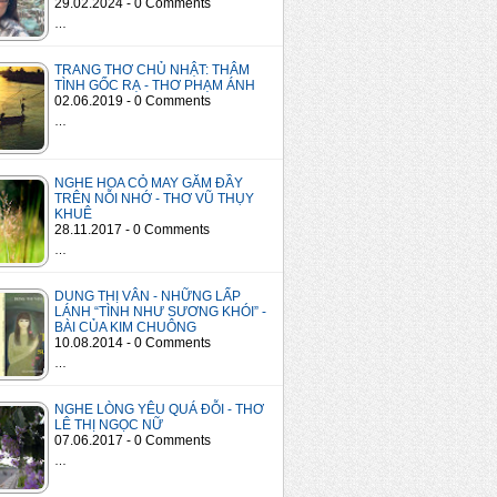
29.02.2024 - 0 Comments
…
TRANG THƠ CHỦ NHẬT: THÂM
TÌNH GỐC RẠ - THƠ PHẠM ÁNH
02.06.2019 - 0 Comments
…
NGHE HOA CỎ MAY GĂM ĐẦY
TRÊN NỖI NHỚ - THƠ VŨ THỤY
KHUÊ
28.11.2017 - 0 Comments
…
DUNG THỊ VÂN - NHỮNG LẤP
LÁNH “TÌNH NHƯ SƯƠNG KHÓI” -
BÀI CỦA KIM CHUÔNG
10.08.2014 - 0 Comments
…
NGHE LÒNG YÊU QUÁ ĐỖI - THƠ
LÊ THỊ NGỌC NỮ
07.06.2017 - 0 Comments
…