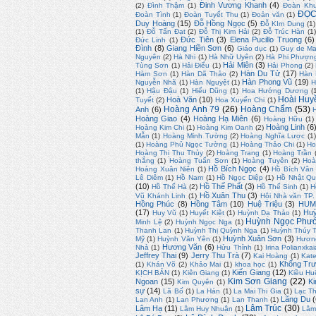
Đinh Vương Khanh
(4)
(2)
Đình Thậm
(1)
Đoàn Kh
ĐỌC
Đoàn Tình
(1)
Đoàn Tuyết Thu
(1)
Đoản văn
(1)
Duy Hoàng
(15)
Đỗ Hồng Ngọc
(5)
Đỗ KIm Dung
(1)
(1)
Đỗ Tấn Đạt
(2)
Đỗ Thị Kim Hải
(2)
Đỗ Trúc Hàn
(1
Đức Tiên
(3)
Elena Pucillo Truong
(6)
Đức Linh
(1)
Đình
(8)
Giang Hiền Sơn
(6)
Giáo dục
(1)
Guy de Ma
Nguyên
(2)
Hà Nhi
(1)
Hà Nhữ Uyên
(2)
Hà Phi Phượn
Hải Miên
(3)
Tùng Sơn
(1)
Hải Điểu
(1)
Hải Phong
(2)
Hàn Du Tử
(17)
Hàm Sơn
(1)
Hàn Dã Thảo
(2)
Hàn
Hàn Phong Vũ
(19)
Nguyễn Nhã
(1)
Hàn Nguyệt
(1)
H
(1)
Hậu Đậu
(1)
Hiếu Dũng
(1)
Hoa Hướng Dương
(
Hoài Huy
Hoà Văn
(10)
Tuyết
(2)
Hoa Xuyến Chi
(1)
Hoàng Anh 79
(26)
Hoàng Chẩm
(53)
Anh
(6)
Hoàng Giao
(4)
Hoàng Hạ Miên
(6)
Hoàng Hữu
(1)
Hoàng Linh
(6
Hoàng Kim Chi
(1)
Hoàng Kim Oanh
(2)
Mẫn
(1)
Hoàng Minh Tường
(2)
Hoàng Nghĩa Lược
(1)
(1)
Hoàng Phủ Ngọc Tường
(1)
Hoàng Thảo Chi
(1)
Ho
Hoàng Thị Thu Thủy
(2)
Hoàng Trang
(1)
Hoàng Trần
thắng
(1)
Hoàng Tuấn Sơn
(1)
Hoàng Tuyên
(2)
Hoà
Hồ Bích Ngọc
(4)
Hoàng Xuân Niên
(1)
Hồ Bích Vân
Lê Diêm
(1)
Hồ Nam
(1)
Hồ Ngọc Diệp
(1)
Hồ Nhật Q
(10)
Hồ Thế Phất
(3)
Hồ Thế Hà
(2)
Hồ Thế Sinh
(1)
H
Hồ Xuân Thu
(3)
Vũ Khánh Linh
(1)
Hội Nhà văn TP
Hồng Phúc
(8)
Hồng Tâm
(10)
Huệ Triệu
(3)
HUM
(17)
Huỳ
Huy Vũ
(1)
Huyết Kiệt
(1)
Huỳnh Dạ Thảo
(1)
Huỳnh Ngọc Phư
Minh Lệ
(2)
Huỳnh Ngọc Nga
(1)
Thanh Lan
(1)
Huỳnh Thị Quỳnh Nga
(1)
Huỳnh Thúy 
Huỳnh Xuân Sơn
(3)
Mỹ
(1)
Huỳnh Văn Yên
(1)
Hươn
Hương Văn
(6)
Nhà
(1)
Hửu Thỉnh
(1)
Irina Polianxkai
Jeffrey Thai
(9)
Jerry Thu Trà
(7)
Kai Hoàng
(1)
Kate
Khổng Trư
(1)
Khán Võ
(2)
Khảo Mai
(1)
khoa học
(1)
Kiến Giang
(12)
KỊCH BẢN
(1)
Kiên Giang
(1)
Kiều Hu
Kim Sơn Giang
(22)
Ngoan
(15)
Ki
Kim Quyên
(1)
sự
(14)
Lã Bố
(1)
La Hán
(1)
La Mai Thi Gia
(1)
Lạc T
Lãng Du
(
Lan Anh
(1)
Lan Phương
(1)
Lan Thanh
(1)
Lâm Trúc
(30)
Lâm Hạ
(11)
Lâm Huy Nhuận
(1)
Lâm