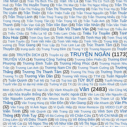
Thế Nhân
(13)
Trần Thi Ca
(9)
Trần Thị Bích Thu
(1)
Trần Thị Cổ Tích
(2)
Trần Th
Trần Thị Huyền Trang
(3)
Trần Th
Huệ
(1)
Trần Thị Mai
(1)
Trần Thị Ngọc Hồng
(1)
Thanh
(5)
Trần Thị Thương Thương
(4)
Trầ
Trần Thị Thắng
(1)
Trần Thị Trúc Hạ
(1)
Thị Uyên
(8)
Trần Thiện
(3)
Trần Thuậ
Trần Thiện Tuấn
(1)
Trần Thoại Nguyên
(2)
(7)
Trần Thúy Lành
(6)
Trần Thuỳ Trang
(1)
Trần Thư
(1)
Trần Thương Nhiều
(1)
Trầ
Trần Tuấ
Trọng Hưng
(2)
Trần Trọng Tân
(1)
Trần Trọng Vũ
(2)
Trần Tuấn Anh
(2)
Thanh
(10)
Trần Văn Bạn
(16)
Trần Văn Nhân
(5)
Trần Vạn Giã
(2)
Trần Văn Thiê
Trần Võ Thành Văn
(24)
Trần Viết Dũng
(11)
(1)
Trần Việt
(1)
Triết học
(2)
Triều Â
Triệu Từ Truyền
(30)
Trịn
(2)
Triều Châu
(1)
Triều La Vỹ
(2)
Triệu Lam Châu
(1)
Bửu Hoài
(106)
Trịnh Hoài Linh
(5)
Trịnh Huy
(4)
Trịnh Duy Sơn
(2)
Trịnh Thuỳ M
(1)
Trịnh Tuyên
(1)
Trịnh Viết Hiền
(1)
Trịnh Viết Hiệp
(1)
Trịnh Yến
(2)
Trọng Mật
(2)
tr
Trúc Giang
(4)
Trúc Thanh Tâm
(12)
Trú
vương
(1)
Trúc Lập
(1)
Trúc Linh Lan
(2)
Thuyên
(3)
Truyệ
trung quốc
(1)
Trung Trung Đỉnh
(1)
Trung Y
(1)
Truong Nguyen
(1)
TRUYỆN NGẮN
(1173
dài
(10)
TRUYỆN DỊCH
(17)
Truyện ký
(2)
TRUYỆN VỪA
(14)
Trương Công Tưởng
(16)
Trương Đìn
Trương Diễm Phiến
(1)
Phượng
(8)
Trương Đình Tuấn
(3)
Trương Hồng Phúc
(14)
Trương Huỳnh Nh
Trườn
Trương Nam Chi
(5)
Trân
(2)
Trương Lan Anh
(1)
Trương Thanh Cường
(2)
Thắng
(65)
Trương Thị Thanh Tâm
(22)
Trường Thịnh
(6
Trương Thị Thúy
(2)
Trương Văn Dân
(21)
Tuấn Nguyễ
Trương Tri
(2)
Trương Viết Hùng
(1)
TTM
(1)
TÙY BÚT
(120)
(7)
Tuấn Quỳnh
(3)
Tuệ Mỹ
(1)
Tuti
(2)
Tuỳ bút
(2)
Tuyết Nhung
(2
Tuyết Vân
(1)
tứ đại mỹ nhân
(1)
Tường Vi
(1)
TX
(1)
Út Lãng Tử
(1)
Uyên Khuê
(2)
Uyê
Văn
(2483)
Minh
(1)
Uyển Phan
(1)
Vạn Lộc
(1)
Vành Khuyên
(1)
Văn Công M
văn hóa truyền thống
(5)
Văn học nước ngoài
(13)
(2)
Văn Lưu
(1)
Văn Nguyên
(1
Vă
Văn Nguyên Lương
(7)
Văn Nhược Ba
(1)
Văn Thạnh
(2)
Văn Thành Lê
(1)
Thắng
(23)
Vân Ph
Vân Đồn
(3)
Vân Giang
(12)
Văn Trọng Hùng
(1)
Vân Khanh
(2)
(32)
Vân Tùng
(2)
Vi Ánh Ngọc
(2)
Vi Quốc Hiệp
(1)
Victor Remizov
(1)
VIDEO CLIP
(2
Viễn Trình
(25)
Vĩn
Vĩnh Sơn
(7)
Việt Quỳnh
(1)
Việt Trang
(1)
Việt Trương
(1)
Thông
(43)
Vĩnh Tuy
(21)
Võ Chân Cửu
(17)
Võ Chí Nhất
(3)
Võ Bá Cường
(1)
V
Võ Diệu Thanh
(18)
Võ Đông Điền
(4)
Công Liêm
(1)
Võ Dõng
(1)
Võ Hà
(1)
Võ Hạn
Võ Ngọc Thọ
(4)
Võ Như Văn
(3)
Võ Thị Nga
(13)
(2)
Võ Mỹ Cát
(1)
Võ Thị Thu Thủ