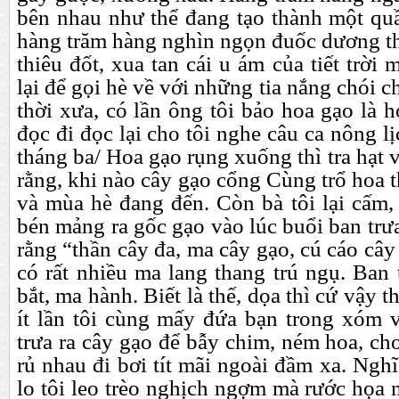
bên nhau như thể đang tạo thành một qu
hàng trăm hàng nghìn ngọn đuốc dương th
thiêu đốt, xua tan cái u ám của tiết trờ
lại để gọi hè về với những tia nắng chói ch
thời xưa, có lần ông tôi bảo hoa gạo là
đọc đi đọc lại cho tôi nghe câu ca nông l
tháng ba/ Hoa gạo rụng xuống thì tra hạt 
rằng, khi nào cây gạo cổng Cùng trổ hoa 
và mùa hè đang đến. Còn bà tôi lại cấm,
bén mảng ra gốc gạo vào lúc buổi ban trư
rằng “thần cây đa, ma cây gạo, cú cáo cây
có rất nhiều ma lang thang trú ngụ. Ban 
bắt, ma hành. Biết là thế, dọa thì cứ vậy 
ít lần tôi cùng mấy đứa bạn trong xóm 
trưa ra cây gạo để bẫy chim, ném hoa, chơ
rủ nhau đi bơi tít mãi ngoài đầm xa. Nghĩ l
lo tôi leo trèo nghịch ngợm mà rước họa 