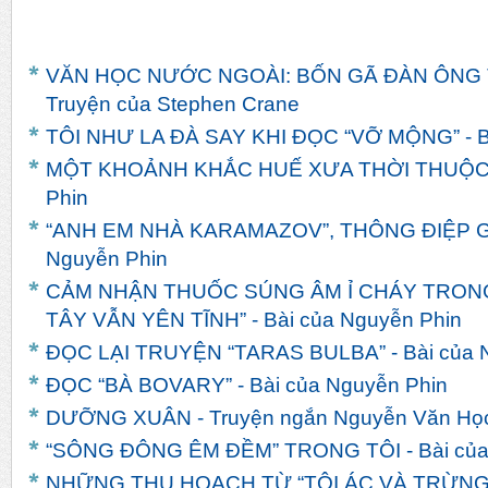
VĂN HỌC NƯỚC NGOÀI: BỐN GÃ ĐÀN ÔNG
Truyện của Stephen Crane
TÔI NHƯ LA ĐÀ SAY KHI ĐỌC “VỠ MỘNG” - Bà
MỘT KHOẢNH KHẮC HUẾ XƯA THỜI THUỘC ĐỊ
Phin
“ANH EM NHÀ KARAMAZOV”, THÔNG ĐIỆP GIA
Nguyễn Phin
CẢM NHẬN THUỐC SÚNG ÂM Ỉ CHÁY TRONG
TÂY VẪN YÊN TĨNH” - Bài của Nguyễn Phin
ĐỌC LẠI TRUYỆN “TARAS BULBA” - Bài của 
ĐỌC “BÀ BOVARY” - Bài của Nguyễn Phin
DƯỠNG XUÂN - Truyện ngắn Nguyễn Văn Họ
“SÔNG ĐÔNG ÊM ĐỀM” TRONG TÔI - Bài của
NHỮNG THU HOẠCH TỪ “TỘI ÁC VÀ TRỪNG 