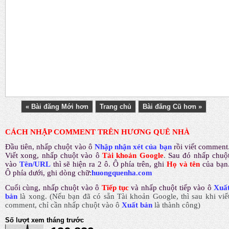
« Bài đăng Mới hơn
Trang chủ
Bài đăng Cũ hơn »
CÁCH NHẬP COMMENT TRÊN HƯƠNG QUÊ NHÀ
Đầu tiên, nhấp chuột vào ô
Nhập nhận xét của bạn
rồi viết comment
Viết xong, nhấp chuột vào ô
Tài khoản Google
.
Sau đó nhấp chuộ
vào
Tên/URL
thì sẽ hiện ra 2 ô. Ô phía trên, ghi
Họ và tên
của bạn
Ô phía dưới, ghi dòng chữ:
huongquenha.com
Cuối cùng, nhấp chuột vào ô
Tiếp tục
và nhấp chuột tiếp vào ô
Xuấ
bản
là xong.
(Nếu bạn đã có sẵn Tài khoản Google, thì sau khi viế
comment, chỉ cần nhấp chuột vào ô
Xuất bản
là thành công
)
Số lượt xem tháng trước