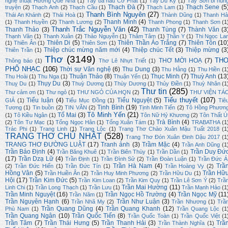
nghệ thuật Hương Quê Nhà
(1)
Tây bá hầu Cơ Phát
(1)
Tây Du Ký
(1)
Tây Sơn bi hùn
Thạch Đà
(7)
Thạch Sene
(5
truyện
(2)
Thạch Anh
(2)
Thạch Cầu
(1)
Thạch Lam
(1)
Thanh Bình Nguyên
(27)
Thái An Khánh
(2)
Thái Hoà
(1)
Thành Dũng
(1)
Thanh Hả
Thanh Minh
(4)
(1)
Thanh Huyền
(2)
Thanh Lương
(2)
Thanh Phong
(1)
Thanh Sơn
(1
Thanh Trắc Nguyễn Văn
(42)
Thanh Thảo
(3)
Thanh Tùng
(7)
Thành Văn
(3
Thạnh Văn
(1)
Thanh Xuân
(2)
Thảo Nguyễn
(1)
Thâm Tâm
(1)
Thần Y
(1)
Thi Ngọc La
Thiên Di
(5)
Thiên Thần Áo Trắng
(7)
Thiên Tôn
(10
(1)
Thiên Ân
(1)
Thiên Sơn
(1)
Thiệp chúc mừng năm mới
(4)
Thiệp chúc Tết
(3)
Thiệp mừng
(3
Thiên Trần
(1)
Thơ
(3149)
TH
THƠ MỜI HOẠ
(7)
Thông báo
(1)
Thơ Lê Nhựt Triết
(1)
PHỔ NHẠC
(106)
Thời sự Văn nghệ
(6)
Thu Dung
(3)
Thu Hằng
(1)
Thu Hiền
(1
Thuận Thảo
(8)
Thục Minh
(7)
Thuỳ Anh
(13
Thu Hoài
(1)
Thu Nga
(1)
Thuận Yến
(1)
Thụy Du
(3)
Thuỵ Du
(1)
Thuỳ Dương
(1)
Thùy Dương
(1)
Thủy Điền
(1)
Thuỳ Nhân
(1
Thư tin
(285)
Thư cảm ơn
(1)
Thư ngỏ
(1)
THƯ NGỎ CỦA HQN
(2)
THƯ VIỆN TÁ
Tiểu thuyết
(107)
Tiểu luận
(4)
Tiểu Nguyệt
(5)
GIẢ
(1)
Tiểu Mục Đồng
(1)
Tiê
Tịnh Bình
(19)
Tương
(1)
Tin buồn
(2)
TIN VĂN
(2)
Tịnh Minh Tiến
(2)
Tô Hồng Phươn
Tô Minh Yến
(21)
Tố Mai
(3)
(1)
Tô Kiều Ngân
(1)
Tôn Nữ Hỷ Khương
(2)
Tôn Thất Ú
Trà Bình
(4)
(2)
Tôn Tư Mạc
(1)
Tống Ngọc Hân
(1)
Tống Xuân Tám
(1)
TRABATHA
(1
Trác Phi
(1)
Trang Linh
(1)
Trang Lộc
(1)
Trang Thơ Chào Xuân Mậu Tuất 2018
(1
TRANG THƠ CHỦ NHẬT
(528)
Trang Thơ Đón Xuân Đinh Dậu 2017
(1
TRANG THƠ ĐƯỜNG LUẬT
(17)
Tranh ảnh
(3)
Trầm Mặc
(4)
Trần Anh Dũng
(1
Trần Bảo Định
(4)
Trần Duy Đứ
Trần Băng Khuê
(1)
Trần Biên Thùy
(1)
Trần Dần
(1)
(17)
Trần Dzạ Lữ
(4)
Trần Định
(1)
Trần Đình Sử
(2)
Trần Đoàn Luận
(1)
Trần Đức Á
Trần Hà Nam
(4)
Trầ
(2)
Trần Đức Hiển
(1)
Trần Đức Tín
(1)
Trần Hoàng Vy
(2)
Hồng Vân
(5)
Trần Hữ
Trần Huiền Ân
(2)
Trần Huy Minh Phương
(2)
Trần Hữu Du
(1)
Hội
(17)
Trần Kim Đức
(5)
Trần Kim Loan
(2)
Trần Kim Quy
(1)
Trần Lê Sơn Ý
(2)
Trầ
Trần Mai Hường
(11)
Linh Chi
(1)
Trần Long Thạch
(1)
Trần Lưu
(1)
Trần Mạnh Hảo
(1
Trần Minh Nguyệt
(16)
Trần Ngọc Hồ Trường
(4)
Trần Ngọc Mỹ
(11
Trần Năm
(1)
Trần Nguyên Hạnh
(6)
Trần Như Luận
(3)
Trần Nhã My
(2)
Trần Nhương
(1)
Trầ
Trần Quang Dũng
(4)
Trần Quang Khanh
(12)
Phù Nam
(1)
Trần Quang Lộc
(1
Trần Quang Ngân
(10)
Trần Quốc Tiến
(8)
Trần Quốc Toàn
(1)
Trần Quốc Việt
(1
Trần Tâm
(7)
Trần Thái Hưng
(5)
Trần Thanh Hải
(3)
Trầ
Trần Thành Nghĩa
(1)