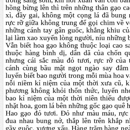
hồng bừng lên thì trên những thân gạo ca
xì, đầy gai, không một cọng lá đã bun
rực rỡ giữa không trung để gọi chim về vé
những cánh tay gân guốc, khẳng khiu c
lại làm xao xuyến lòng người, níu những 
Vẫn biết hoa gạo không thuộc loại cao s
thuộc hàng bình dị, dân dã của chốn q
nhưng cái sắc màu đỏ tươi, rực rỡ của
cánh cùng bầu mật ngọt ngào say đắm 
luyến biết bao người trong mỗi mùa hoa và
nỗi niềm kỉ niệm của một thời xưa cũ, k
phương không khỏi thổn thức, luyến nh
bao kỉ niệm của một thời niên thiếu đượ
nhặt hoa, gom lá bên những gốc gạo quê 
Hao gạo đỏ tươi. Đỏ như màu máu, rực
đua nhau bung nở, thắp lên trên khắp 
gầy guộc, xương xẩu. Hàng trăm hàng ngà