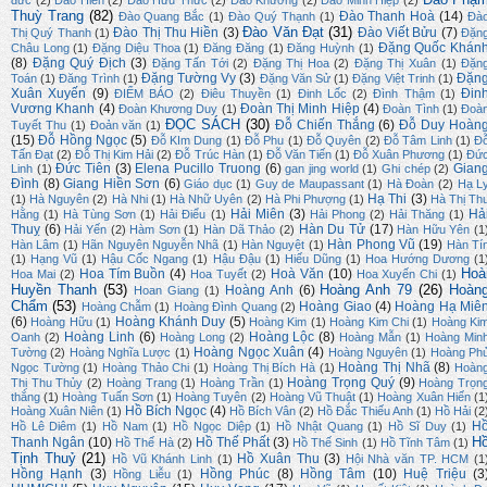
đức
(2)
Đào Hiền
(2)
Đào Hữu Thức
(2)
Đào Khương
(2)
Đào Minh Hiệp
(2)
Thuỳ Trang
(82)
Đào Thanh Hoà
(14)
Đào Quang Bắc
(1)
Đào Quý Thạnh
(1)
Đà
Đào Văn Đạt
(31)
Đào Thị Thu Hiền
(3)
Đào Viết Bửu
(7)
Thị Quý Thanh
(1)
Đặn
Đặng Quốc Khán
Châu Long
(1)
Đặng Diệu Thoa
(1)
Đăng Đăng
(1)
Đăng Huỳnh
(1)
(8)
Đặng Quý Địch
(3)
Đặng Tấn Tới
(2)
Đặng Thị Hoa
(2)
Đặng Thị Xuân
(1)
Đặn
Đặng Tường Vy
(3)
Đặn
Toán
(1)
Đăng Trình
(1)
Đặng Văn Sử
(1)
Đặng Việt Trinh
(1)
Xuân Xuyến
(9)
Đin
ĐIỂM BÁO
(2)
Điêu Thuyền
(1)
Đinh Lốc
(2)
Đình Thậm
(1)
Vương Khanh
(4)
Đoàn Thị Minh Hiệp
(4)
Đoàn Khương Duy
(1)
Đoàn Tình
(1)
Đoà
ĐỌC SÁCH
(30)
Đỗ Chiến Thắng
(6)
Đỗ Duy Hoàn
Tuyết Thu
(1)
Đoản văn
(1)
(15)
Đỗ Hồng Ngọc
(5)
Đỗ KIm Dung
(1)
Đỗ Phu
(1)
Đỗ Quyên
(2)
Đỗ Tâm Linh
(1)
Đ
Tấn Đạt
(2)
Đỗ Thị Kim Hải
(2)
Đỗ Trúc Hàn
(1)
Đỗ Văn Tiến
(1)
Đỗ Xuân Phương
(1)
Đứ
Đức Tiên
(3)
Elena Pucillo Truong
(6)
Gian
Linh
(1)
gan jing world
(1)
Ghi chép
(2)
Đình
(8)
Giang Hiền Sơn
(6)
Giáo dục
(1)
Guy de Maupassant
(1)
Hà Đoàn
(2)
Hạ L
Hạ Thi
(3)
(1)
Hà Nguyên
(2)
Hà Nhi
(1)
Hà Nhữ Uyên
(2)
Hà Phi Phượng
(1)
Hà Thị Th
Hải Miên
(3)
Hả
Hằng
(1)
Hà Tùng Sơn
(1)
Hải Điểu
(1)
Hải Phong
(2)
Hải Thăng
(1)
Thuỵ
(6)
Hàn Du Tử
(17)
Hải Yến
(2)
Hàm Sơn
(1)
Hàn Dã Thảo
(2)
Hàn Hữu Yên
(1
Hàn Phong Vũ
(19)
Hàn Lâm
(1)
Hãn Nguyên Nguyễn Nhã
(1)
Hàn Nguyệt
(1)
Hàn Tí
(1)
Hạng Vũ
(1)
Hậu Cốc Ngang
(1)
Hậu Đậu
(1)
Hiếu Dũng
(1)
Hoa Hướng Dương
(1
Hoà
Hoa Tím Buồn
(4)
Hoà Văn
(10)
Hoa Mai
(2)
Hoa Tuyết
(2)
Hoa Xuyến Chi
(1)
Huyền Thanh
(53)
Hoàng Anh 79
(26)
Hoàn
Hoàng Anh
(6)
Hoan Giang
(1)
Chẩm
(53)
Hoàng Giao
(4)
Hoàng Hạ Miê
Hoàng Chẫm
(1)
Hoàng Đình Quang
(2)
(6)
Hoàng Khánh Duy
(5)
Hoàng Hữu
(1)
Hoàng Kim
(1)
Hoàng Kim Chi
(1)
Hoàng Ki
Hoàng Linh
(6)
Hoàng Lộc
(8)
Oanh
(2)
Hoàng Long
(2)
Hoàng Mẫn
(1)
Hoàng Min
Hoàng Ngọc Xuân
(4)
Tường
(2)
Hoàng Nghĩa Lược
(1)
Hoàng Nguyên
(1)
Hoàng Ph
Hoàng Thị Nhã
(8)
Ngọc Tường
(1)
Hoàng Thảo Chi
(1)
Hoàng Thị Bích Hà
(1)
Hoàn
Hoàng Trọng Quý
(9)
Thị Thu Thủy
(2)
Hoàng Trang
(1)
Hoàng Trần
(1)
Hoàng Trọn
thắng
(1)
Hoàng Tuấn Sơn
(1)
Hoàng Tuyên
(2)
Hoàng Vũ Thuật
(1)
Hoàng Xuân Hiến
(1
Hồ Bích Ngọc
(4)
Hoàng Xuân Niên
(1)
Hồ Bích Vân
(2)
Hồ Đắc Thiếu Anh
(1)
Hồ Hải
(2
H
Hồ Lê Diêm
(1)
Hồ Nam
(1)
Hồ Ngọc Diệp
(1)
Hồ Nhật Quang
(1)
Hồ Sĩ Duy
(1)
H
Thanh Ngân
(10)
Hồ Thế Phất
(3)
Hồ Thế Hà
(2)
Hồ Thế Sinh
(1)
Hồ Tĩnh Tâm
(1)
Tịnh Thuỷ
(21)
Hồ Xuân Thu
(3)
Hồ Vũ Khánh Linh
(1)
Hội Nhà văn TP. HCM
(1
Hồng Hạnh
(3)
Hồng Phúc
(8)
Hồng Tâm
(10)
Huệ Triệu
(3
Hồng Liễu
(1)