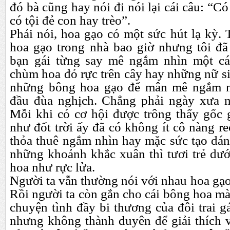
đó bà cũng hay nói đi nói lại cái câu: “
C
ó
có tội đẻ con hay trèo”.
Phải nói, hoa gạo có một sức hút lạ kỳ. 
hoa gạo trong nhà bao giờ nhưng tôi đã 
bạn gái từng say mê ngắm nhìn một cá
chùm hoa đỏ rực trên cây hay những nữ si
những bông hoa gạo để mân mê ngắm ng
đầu đùa nghịch. Chẳng phải ngày xưa m
Mỗi khi có cơ hội được trông thấy gốc
như đốt trời ấy đã có không ít cô nàng r
thỏa thuê ngắm nhìn hay mặc sức tạo dán
những khoảnh khắc xuân thì tươi trẻ dư
hoa như rực lửa.
Người ta vẫn thường nói với nhau hoa gạo 
Rồi người ta còn gắn cho cái bông hoa m
chuyện tình đầy bi thương của đôi trai gá
nhưng không thành duyên để giải thích v