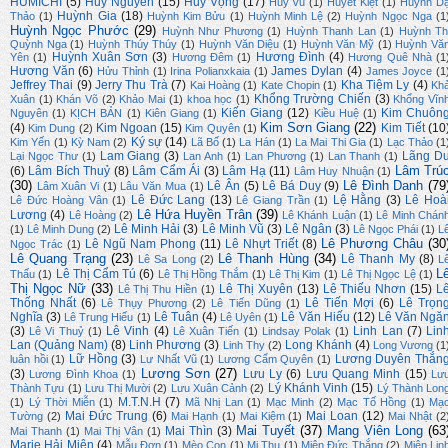
HUMICHI
(5)
Huy Nguyên
(15)
Huy Vọng
(17)
Huy Vũ
(1)
Huyết Kiệt
(1)
Huỳnh D
Huỳnh Gia
(18)
Thảo
(1)
Huỳnh Kim Bửu
(1)
Huỳnh Minh Lệ
(2)
Huỳnh Ngọc Nga
(1
Huỳnh Ngọc Phước
(29)
Huỳnh Như Phương
(1)
Huỳnh Thanh Lan
(1)
Huỳnh Th
Quỳnh Nga
(1)
Huỳnh Thúy Thúy
(1)
Huỳnh Văn Diệu
(1)
Huỳnh Văn Mỹ
(1)
Huỳnh Vă
Huỳnh Xuân Sơn
(3)
Hương Đình
(4)
Yên
(1)
Hương Đêm
(1)
Hương Quê Nhà
(1
Hương Văn
(6)
James Dylan
(4)
Hửu Thỉnh
(1)
Irina Polianxkaia
(1)
James Joyce
(1
Jeffrey Thai
(9)
Jerry Thu Trà
(7)
Kha Tiệm Ly
(4)
Kai Hoàng
(1)
Kate Chopin
(1)
Kh
Khổng Trường Chiến
(3)
Xuân
(1)
Khán Võ
(2)
Khảo Mai
(1)
khoa học
(1)
Khổng Vĩn
Kiến Giang
(12)
Kim Chuôn
Nguyên
(1)
KỊCH BẢN
(1)
Kiên Giang
(1)
Kiều Huệ
(1)
Kim Sơn Giang
(22)
(4)
Kim Ngoan
(15)
Kim Tiết
(10
Kim Dung
(2)
Kim Quyên
(1)
Ký sự
(14)
Kim Yến
(1)
Kỳ Nam
(2)
Lã Bố
(1)
La Hán
(1)
La Mai Thi Gia
(1)
Lạc Thảo
(1
Lam Giang
(3)
Lãng D
Lại Ngọc Thư
(1)
Lan Anh
(1)
Lan Phương
(1)
Lan Thanh
(1)
Lâm Trú
(6)
Lâm Bích Thuỷ
(8)
Lâm Cẩm Ái
(3)
Lâm Hạ
(11)
Lâm Huy Nhuận
(1)
(30)
Lê Đình Danh
(79
Lê Ân
(5)
Lê Bá Duy
(9)
Lâm Xuân Vi
(1)
Lâu Văn Mua
(1)
Lê Đức Lang
(13)
Lệ Hằng
(3)
Lê Hoà
Lê Đức Hoàng Vân
(1)
Lê Giang Trần
(1)
Lê Hứa Huyền Trân
(39)
Lương
(4)
Lê Hoàng
(2)
Lê Khánh Luận
(1)
Lê Minh Chán
Lê Minh Hải
(3)
Lê Minh Vũ
(3)
Lê Ngân
(3)
(1)
Lê Minh Dung
(2)
Lê Ngọc Phái
(1)
L
Lê Phương Châu
(30
Lê Ngũ Nam Phong
(11)
Lê Nhựt Triết
(8)
Ngọc Trác
(1)
Lê Quang Trạng
(23)
Lê Thanh Hùng
(34)
Lê Thanh My
(8)
Lê Sa Long
(2)
L
L
Lê Thị Cẩm Tú
(6)
Thấu
(1)
Lê Thị Hồng Thắm
(1)
Lê Thị Kim
(1)
Lê Thị Ngọc Lệ
(1)
Thị Ngọc Nữ
(33)
Lê Thị Xuyên
(13)
Lê Thiếu Nhơn
(15)
L
Lê Thị Thu Hiền
(1)
Thống Nhất
(6)
Lê Tiến Mợi
(6)
Lê Trọn
Lê Thụy Phương
(2)
Lê Tiến Dũng
(1)
Nghĩa
(3)
Lê Tuân
(4)
Lê Văn Hiếu
(12)
Lê Văn Ngă
Lê Trung Hiếu
(1)
Lê Uyên
(1)
(3)
Lê Vinh
(4)
Linh Lan
(7)
Lin
Lê Vi Thuỷ
(1)
Lê Xuân Tiến
(1)
Lindsay Polak
(1)
Lan (Quảng Nam)
(8)
Linh Phương
(3)
Long Khánh
(4)
Linh Thy
(2)
Long Vương
(1
Lữ Hồng
(3)
Lương Duyên Thắn
luân hồi
(1)
Lư Nhất Vũ
(1)
Lương Cẩm Quyên
(1)
Lương Sơn
(27)
(3)
Lưu Ly
(6)
Lưu Quang Minh
(15)
Lương Đình Khoa
(1)
Lư
Lý Khánh Vinh
(15)
Thành Tựu
(1)
Lưu Thị Mười
(2)
Lưu Xuân Cảnh
(2)
Lý Thành Lon
M.T.N.H
(7)
(1)
Lý Thời Miễn
(1)
Mã Nhị Lan
(1)
Mạc Minh
(2)
Mạc Tố Hồng
(1)
Mạ
Mai Đức Trung
(6)
Mai Loan
(12)
Tường
(2)
Mai Hạnh
(1)
Mai Kiệm
(1)
Mai Nhật
(2
Mai Tuyết
(37)
Mang Viên Long
(63
Mai Thìn
(3)
Mai Thanh
(1)
Mai Thị Vân
(1)
Marie Hải Miên
(4)
Mẫu Đơn
(1)
Mèo Con
(1)
Mi Thu
(1)
Miên Đức Thắng
(2)
Miên Lin