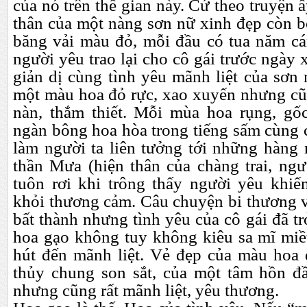
của nó trên thế gian này. Cứ theo truyện ấ
thân của một nàng sơn nữ xinh đẹp còn b
băng vải màu đỏ, mỗi đầu có tua năm cá
người yêu trao lại cho cô gái trước ngày
giản dị cùng tình yêu mãnh liệt của sơn 
một màu hoa đỏ rực, xao xuyến nhưng c
nàn, thắm thiết. Mỗi mùa hoa rụng, gố
ngàn bông hoa hòa trong tiếng sấm cùng
làm người ta liên tưởng tới những hàng 
thần Mưa (hiện thân của chàng trai, ngư
tuôn rơi khi trông thấy người yêu khi
khỏi thương cảm. Câu chuyện bi thương 
bất thành nhưng tình yêu của cô gái đã tr
hoa gạo không tuy không kiêu sa mĩ mi
hút đến mãnh liệt. Vẻ đẹp của màu hoa 
thủy chung son sắt, của một tâm hồn đ
nhưng cũng rất mãnh liệt, yêu thương.