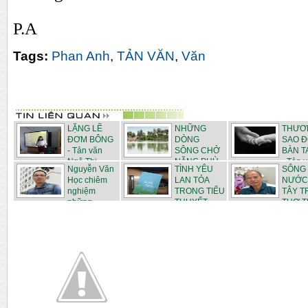
P.A
Tags:
Phan Anh
,
TẢN VĂN
,
Văn
LẶNG LẼ
NHỮNG
THƯƠ
ĐƠM BÔNG
DÒNG
SAO Đ
- Tản văn
SÔNG CHỞ
BÀN T
Ngô Thị...
NẶNG PHÙ
- Tản v
Nguyễn Văn
TÌNH YÊU
SÔNG
SA - ...
Học chiêm
LAN TỎA
NƯỚC
nghiệm
TRONG TIỂU
TÂY 
những ...
THUYẾT ...
THƠ 
N...