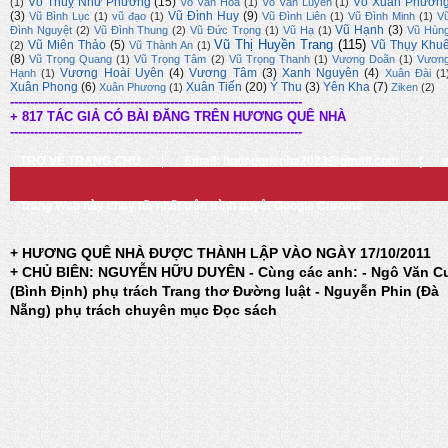
Võ Thuỵ Như Phương
(15)
Võ Xuân Phươn
(1)
Võ Văn Hoa
(1)
Võ Văn Luyến
(1)
(3)
Vũ Đình Huy
(9)
Vũ Bình Lục
(1)
vũ đạo
(1)
Vũ Đình Liên
(1)
Vũ Đình Minh
(1)
V
Vũ Hạnh
(3)
Đình Nguyệt
(2)
Vũ Đình Thung
(2)
Vũ Đức Trọng
(1)
Vũ Hạ
(1)
Vũ Hùn
Vũ Thị Huyền Trang
(115)
Vũ Miên Thảo
(5)
Vũ Thụy Khu
(2)
Vũ Thành An
(1)
(8)
Vũ Trọng Quang
(1)
Vũ Trọng Tâm
(2)
Vũ Trọng Thanh
(1)
Vương Doãn
(1)
Vươn
Vương Hoài Uyên
(4)
Vương Tâm
(3)
Xanh Nguyên
(4)
Hạnh
(1)
Xuân Đài
(1
Xuân Phong
(6)
Xuân Tiến
(20)
Ý Thu
(3)
Yên Kha
(7)
Xuân Phương
(1)
Ziken
(2)
-------------------------------------------------------------------------
+ 817 TÁC GIẢ CÓ BÀI ĐĂNG TRÊN HƯƠNG QUÊ NHÀ
-------------------------------------------------------------------------
TRỞ VỀ TRANG CHỦ
|
Email: huongquenha2023@gmail.com
|
Trang Web này chạy tốt nhất trên trình duyệt Google Chrome
+ HƯƠNG QUÊ NHÀ ĐƯỢC THÀNH LẬP VÀO NGÀY 17/10/2011
+ CHỦ BIÊN: NGUYỄN HỮU DUYÊN - Cùng các anh: - Ngô Văn C
(Bình Định) phụ trách Trang thơ Đường luật - Nguyễn Phin (Đà
Nẵng) phụ trách chuyên mục Đọc sách