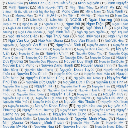
Minh Đan (Lọ Lem Đất Võ)
(6)
Minh Nguyên
(15)
Minh Nguyễ
(1)
Minh Châu
(2)
Minh Vy
(25)
(3)
Minh Nguyệt
(15)
Minh Nguyệt (NT)
(1)
Minh Nhân Tông
(1)
Mỗ
Mộng Cầm
(8)
Mùa Xanh
(3
tháng một tác giả và một bài thơ hay
(2)
Mộng Nam
(1)
MỸ THUẬT
(6)
Mưa
(1)
Mường Mán
(1)
My Tiên
(1)
Mỹ Vân
(1)
Nam Art
(2)
Nam Ca
Ngàn Thương
(33)
Nam Thi
(17)
NCCGL
(4)
(1)
Năm Bửu
(1)
Nấm Độc
(1)
Ngà
Ngọc Diệp
(35)
Ngọc Bút
(8)
Đẹp Tươi
(1)
nghệ thuật.
(1)
nghiên cứu
(1)
Ngọc Thịn
Ngô Diệp
(6)
Ngô Đình Hải
(7)
(1)
Ngô Càn Chiểu
(1)
Ngô Cự Chính
(2)
Ngô Hồn
Ngô Minh Trãi
(3)
Nhung
(1)
Ngô Liêm Khoan
(1)
Ngô Nguyên Ngiễm
(1)
Ngô Thị Ho
Ngô Thuý Nga
(30)
Ngô Thị Ngọc Diệp
(10)
Ngô Thúy Nga
(16)
Ngô Thy Họ
(1)
Ngô Văn Cư
(52)
(7)
Ngô Văn Giảng
(11)
Ngô Văn Khanh
(17)
Ngô Viết Hòa
(2
Nguyễn An Bình
(70)
Nguyễn An Đình
(4)
Nguyễn
(1)
Nguyễn Ánh 9
(1)
Nguyễn B
Nguyê
Nhân
(1)
Nguyễn Bích Sao Linh
(1)
Nguyễn Bình
(1)
Nguyễn Bính Hồng Cầu
(2)
Cẩn
(26)
Nguyễn Chinh
(4)
Nguyễn Châu
(2)
Nguyễn Công Thụ
(2)
Nguyễn Côn
Nguyễ
Tùng Chinh
(1)
Nguyễn Cử Tú Quỳnh
(2)
Nguyên Diệp
(1)
Nguyễn Dũng
(1)
Duy Khương
(6)
Nguyễn Duy Thịnh
(3)
Nguyễn Duy Phương
(1)
Nguyễn Đại Duẩn
(2
Nguyễn Đặng Mừng
(3)
Nguyễn Đăng Thanh
(20)
Nguyễn Đăng Trình
(4)
Nguyễ
Nguyễn Đoan Tuyết
(25)
Đình Bảng
(1)
Nguyễn Đình Trọng
(1)
Nguyễn Đồng Bộ
Nguyễn Đức Chính
(5)
Nguyễ
Thảo
(1)
Nguyễn Đức Cơ
(1)
Nguyễn Đức Mậu
(2)
Nguyễn Đứ
Đức Minh
(6)
Nguyễn Đức Minh Hùng
(10)
Nguyễn Đức Nhân
(1)
Phú Thọ
(26)
Nguyễn Đức Quyền
(4)
Nguyễn Đức Tấn
(6)
Nguyễn Đức Tình
(4
Nguyên Hạ
(11)
Nguyễ
Nguyễn Gia Long
(1)
Nguyễn Hải Thảo
(2)
Nguyễn Hậu
(2)
Hiếu
(8)
Nguyễn Hiếu Học
(2)
Nguyễn Hòa Hiệp
(2)
Nguyễn Hoài Ân
(1)
Nguyễn Hoàn
Nguyễn Huệ
(3)
Nguyễn Huy
(3
Thức
(2)
Nguyễn Hồng Diệu
(1)
Nguyên Hùng
(1)
Nguyễn Huy (HD)
(1)
Nguyễn Huy Khôi
(1)
Nguyễn Huỳnh
(1)
Nguyễn Hữu Minh
(1
Nguyễn Hữu Thuần
(4)
Nguyễn Hữu Phú
(1)
Nguyễn Hữu Quý
(2)
Nguyễn Hữu Trun
Nguyễn Khoa Đăng
(51)
Nguyễn Kiề
(2)
Nguyễn Khiêm
(1)
Nguyễn Kiều Lam
(2)
Phương
(3)
Nguyễn Kim Hương
(7)
Nguyễ
Nguyễn Kim Thịnh
(1)
Nguyễn Lam
(2)
Nguyễn Minh Dũng
(46)
Lương Vỵ
(4)
Nguyên Minh
(1)
Nguyễn Minh Hoà
(1
Nguyễn Minh Phúc
(47)
Nguyễ
Nguyễn Minh Khiêm
(1)
Nguyễn Minh Nguyệt
(1)
Minh Quang
(5)
Nguyễn Minh Thuận
(9)
Nguyễn Minh Toàn
(1)
Nguyễn Mỳ
(1
Nguyễn Mỹ Nữ
(3)
Nguyễn Nga
(14)
Nguyễn Nghiêm
(3)
Nguyễn Ngọc Dũng
(1