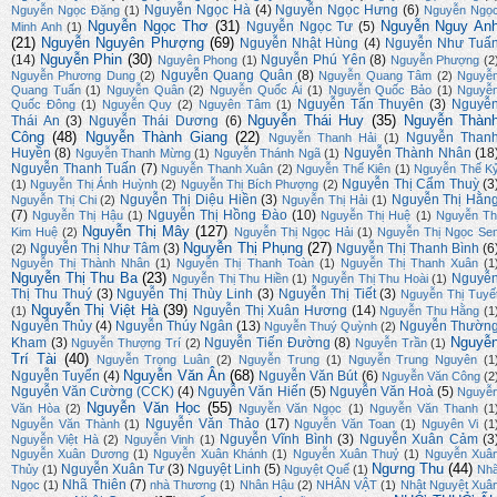
Nguyễn Ngọc Hà
(4)
Nguyễn Ngọc Hưng
(6)
Nguyễn Ngọc Đặng
(1)
Nguyễn Ngọ
Nguyễn Ngọc Thơ
(31)
Nguyễn Nguy An
Nguyễn Ngọc Tư
(5)
Minh Anh
(1)
(21)
Nguyễn Nguyên Phượng
(69)
Nguyễn Nhật Hùng
(4)
Nguyễn Như Tuấ
Nguyễn Phin
(30)
(14)
Nguyễn Phú Yên
(8)
Nguyên Phong
(1)
Nguyễn Phượng
(2
Nguyễn Quang Quân
(8)
Nguyễn Phương Dung
(2)
Nguyễn Quang Tâm
(2)
Nguyễ
Quang Tuấn
(1)
Nguyễn Quân
(2)
Nguyễn Quốc Ái
(1)
Nguyễn Quốc Bảo
(1)
Nguyễ
Nguyễn Tấn Thuyên
(3)
Nguyễ
Quốc Đông
(1)
Nguyễn Quy
(2)
Nguyên Tâm
(1)
Nguyễn Thái Huy
(35)
Nguyễn Thàn
Thái An
(3)
Nguyễn Thái Dương
(6)
Công
(48)
Nguyễn Thành Giang
(22)
Nguyễn Than
Nguyễn Thanh Hải
(1)
Huyền
(8)
Nguyễn Thành Nhân
(18
Nguyễn Thanh Mừng
(1)
Nguyễn Thánh Ngã
(1)
Nguyễn Thanh Tuấn
(7)
Nguyễn Thanh Xuân
(2)
Nguyễn Thế Kiên
(1)
Nguyễn Thế K
Nguyễn Thị Cẩm Thuỳ
(3
(1)
Nguyễn Thị Ánh Huỳnh
(2)
Nguyễn Thị Bích Phượng
(2)
Nguyễn Thị Diệu Hiền
(3)
Nguyễn Thị Hằn
Nguyễn Thị Chi
(2)
Nguyễn Thị Hải
(1)
(7)
Nguyễn Thị Hồng Đào
(10)
Nguyễn Thị Hậu
(1)
Nguyễn Thị Huệ
(1)
Nguyễn Th
Nguyễn Thị Mây
(127)
Kim Huệ
(2)
Nguyễn Thị Ngọc Hải
(1)
Nguyễn Thị Ngọc Se
Nguyễn Thị Phụng
(27)
Nguyễn Thị Như Tâm
(3)
Nguyễn Thị Thanh Bình
(6
(2)
Nguyễn Thị Thành Nhân
(1)
Nguyễn Thị Thanh Toàn
(1)
Nguyễn Thị Thanh Xuân
(1
Nguyễn Thị Thu Ba
(23)
Nguyễ
Nguyễn Thị Thu Hiền
(1)
Nguyễn Thị Thu Hoài
(1)
Thị Thu Thuý
(3)
Nguyễn Thị Thùy Linh
(3)
Nguyễn Thị Tiết
(3)
Nguyễn Thị Tuyế
Nguyễn Thị Việt Hà
(39)
Nguyễn Thị Xuân Hương
(14)
(1)
Nguyễn Thu Hằng
(1
Nguyễn Thủy
(4)
Nguyễn Thúy Ngân
(13)
Nguyễn Thườn
Nguyễn Thuý Quỳnh
(2)
Nguyễ
Kham
(3)
Nguyễn Tiến Đường
(8)
Nguyễn Thượng Trí
(2)
Nguyễn Trần
(1)
Trí Tài
(40)
Nguyễn Trọng Luân
(2)
Nguyễn Trung
(1)
Nguyễn Trung Nguyên
(1
Nguyễn Văn Ân
(68)
Nguyễn Tuyển
(4)
Nguyễn Văn Bút
(6)
Nguyễn Văn Công
(2
Nguyễn Văn Cường (CCK)
(4)
Nguyễn Văn Hiến
(5)
Nguyễn Văn Hoà
(5)
Nguyễ
Nguyễn Văn Học
(55)
Văn Hòa
(2)
Nguyễn Văn Ngọc
(1)
Nguyễn Văn Thanh
(1
Nguyễn Văn Thảo
(17)
Nguyễn Văn Thành
(1)
Nguyễn Văn Toan
(1)
Nguyên Vi
(1
Nguyễn Vĩnh Bình
(3)
Nguyễn Xuân Cảm
(3
Nguyễn Việt Hà
(2)
Nguyễn Vinh
(1)
Nguyễn Xuân Dương
(1)
Nguyễn Xuân Khánh
(1)
Nguyễn Xuân Thuỷ
(1)
Nguyễn Xuâ
Ngưng Thu
(44)
Nguyễn Xuân Tư
(3)
Nguyệt Linh
(5)
Thủy
(1)
Nguyệt Quế
(1)
Nh
Nhã Thiên
(7)
Ngọc
(1)
nhà Thương
(1)
Nhân Hậu
(2)
NHÂN VẬT
(1)
Nhật Nguyệt Xuâ