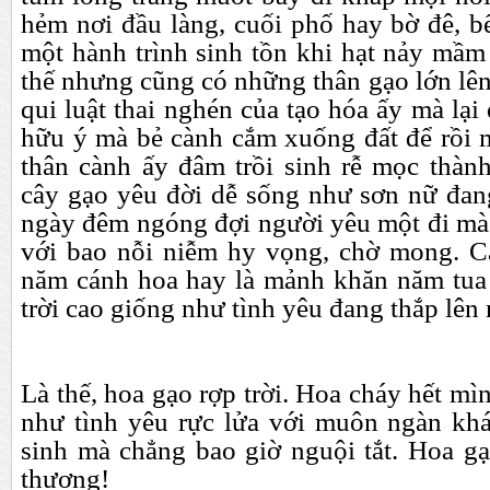
hẻm nơi đầu làng, cuối phố hay bờ đê, b
một hành trình sinh tồn khi hạt nảy mầm 
thế nhưng cũng có những thân gạo lớn lên
qui luật thai nghén của tạo hóa ấy mà lại
hữu ý mà bẻ cành cắm xuống đất để rồi m
thân cành ấy đâm trồi sinh rễ mọc thành
cây gạo yêu đời dễ sống như sơn nữ đan
ngày đêm ngóng đợi người yêu một đi mà 
với bao nỗi niễm hy vọng, chờ mong. C
năm cánh hoa hay là mảnh khăn năm tua
trời cao giống như tình yêu đang thắp lê
Là thế, hoa gạo rợp trời. Hoa cháy hết mì
như tình yêu rực lửa với muôn ngàn kh
sinh mà chẳng bao giờ nguội tắt. Hoa g
thương!