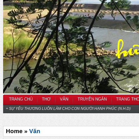
TRANG CHỦ
THƠ
VĂN
TRUYỆN NGẮN
TRANG TH
+ SỰ YÊU THƯƠNG LUÔN LÀM CHO CON NGƯỜI HẠNH PHÚC (N.H.D)
Home »
Văn