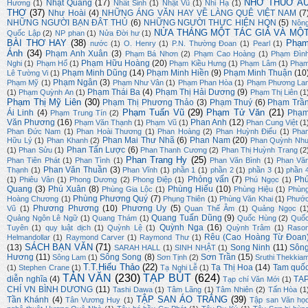
NHỚ THUỞ Ấ
Nhật Quang
(17)
Hương
(1)
Nhất Sinh
(1)
Nhật Vũ
(1)
Nhi Hạ
(1)
THƠ
(37)
Như Hoài
(4)
NHỮNG ÁNG VĂN HAY VỀ LÀNG QUÊ VIỆT NAM
(7
NHỮNG NGƯỜI BẠN ĐÂT THỦ
(6)
NHỮNG NGƯỜI THỰC HIỆN HQN
(5)
Nôn
NỬA THÁNG MỘT TÁC GIẢ VÀ MỘ
Quốc Lập
(2)
NP phan
(1)
Nửa Đời hư
(1)
BÀI THƠ HAY
(38)
Phạ
nước
(1)
O. Henry
(1)
P.N. Thường Đoan
(1)
Pearl
(1)
Ánh
(34)
Phạm Anh Xuân
(3)
Phạm Bá Nhơn
(2)
Phạm Cao Hoàng
(1)
Phạm Đìn
Phạm Hữu Hoàng
(20)
Nghi
(1)
Phạm Hổ
(1)
Phạm Kiều Hưng
(1)
Phạm Lâm
(1)
Phạ
Phạm Minh Dũng
(14)
Phạm Minh Hiền
(9)
Phạm Minh Thuận
(10
Lê Tường Vi
(1)
Phạm Ngân
(3)
Phạm Mỹ
(1)
Phạm Như Vân
(1)
Phạm Phan Hòa
(1)
Phạm Phương La
Phạm Thái Ba
(4)
Phạm Thị Hải Dương
(9)
(1)
Phạm Quỳnh An
(1)
Phạm Thị Liên
(1
Phạm Thị Mỹ Liên
(30)
Phạm Thị Phương Thảo
(3)
Phạm Thuý
(6)
Phạm Trầ
Phạm Tuấn Vũ
(29)
Phạm Tử Văn
(21)
Ái Linh
(4)
Phạ
Phạm Trung Tín
(2)
Văn Phương
(16)
Phan Anh
(12)
Phạm Văn Thạnh
(1)
Phạm Vũ
(1)
Phan Cung Việt
(1
Phan Đức Nam
(1)
Phan Hoài Thương
(1)
Phan Hoàng
(2)
Phan Huỳnh Điểu
(1)
Pha
Phan Mai Thư Nhã
(6)
Phan Nam
(20)
Hữu Lý
(1)
Phan Khanh
(2)
Phan Quỳnh Nh
Phan Tấn Lược
(6)
(1)
Phan Sửu
(1)
Phan Thanh Cương
(2)
Phan Thị Huỳnh Trang
(2
Phan Trang Hy
(25)
Phan Tiên Phát
(1)
Phan Tình
(1)
Phan Văn Bình
(1)
Phan Vă
Phan Văn Thuần
(3)
Thạnh
(1)
Phan Vĩnh
(1)
phần 1
(1)
phần 2
(1)
phần 3
(1)
phần 
Phỏng vấn
(7)
Ph
(1)
Phiêu Vân
(1)
Phong Dương
(2)
Phong Điệp
(1)
Phú Ngọc
(1)
Quang
(3)
Phú Xuân
(8)
Phùng Hiếu
(10)
Phùng Gia Lộc
(1)
Phùng Hiệu
(1)
Phùn
Phùng Phương Quý
(7)
Hoàng Chương
(1)
Phụng Thiên
(1)
Phùng Văn Khai
(1)
Phướ
Phương Phương
(10)
Phương Uy
(5)
Vũ
(1)
Quan Thế Âm
(1)
Quảng Ngọc
(1
Quang Tuấn Dũng
(9)
Quảng Ngôn Lê Ngữ
(1)
Quang Thám
(1)
Quốc Hùng
(2)
Quố
Quỳnh Nga
(16)
Tuyên
(1)
quy luật dịch
(1)
Quỳnh Lệ
(1)
Quỳnh Trâm
(1)
Raso
Rêu (Cao Hoàng Từ Đoan
Helmandollar
(1)
Raymond Carver
(1)
Raymond Thư
(1)
SÁCH BẠN VĂN
(71)
(13)
Song Ninh
(11)
Sôn
SARAH HALL
(1)
SINH NHẬT
(1)
Hương
(11)
Sông Song
(8)
Sơn Trần
(15)
Sông Lam
(1)
Sơn Tịnh
(2)
Sruthi Thekkia
T.T.Hiếu Thảo
(22)
Tạ Thị Hoa
(14)
Tam quố
(1)
Stephen Crane
(1)
Tạ Nghi Lễ
(1)
TẢN VĂN
(230)
TẠP BÚT
(624)
diễn nghĩa
(4)
TẠ
Tạp chí Văn Mới
(1)
CHÍ VN BÌNH DƯƠNG
(11)
Tashi Dawa
(1)
Tâm Lãng
(1)
Tâm Nhiên
(2)
Tấn Hòa
(1
TẬP SAN ÁO TRẮNG
(39)
Tần Khánh
(4)
Tân Vương Huy
(1)
Tập san Văn họ