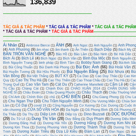
136,839
-------------------------------------------------------------------------
TÁC GIẢ & TÁC PHẨM
*
TÁC GIẢ & TÁC PHẨM
*
TÁC GIẢ & TÁC PHẨ
*
TÁC GIẢ & TÁC PHẨM
*
TÁC GIẢ & TÁC PHẨM
-----------------------------------
-------------------------------------------------------------------------------------------------------------
--------------
Ái Nhân
(21)
ẢNH
(58)
Anh Phon
Ambrose Bierce
(1)
Anh Ngọc
(1)
Anh Nguyên
(1)
(4)
Anh Phương
(9)
Bạch Diệp
(5)
âm nhạc
(2)
âm thanh
(1)
Ân Thiên
(1)
Bách Mỵ
(2
BÀN TRÒN VĂN NGHỆ
(87)
Bảo Hồ
(1)
Bảo Lâm
(1)
Bảo Ninh
(2)
Bé Hải Dân
(1
Bích Ái
(3)
Bích Lê
(4)
Bình Địa Mộc
(3)
Bích Ngọc
(1)
Bích Vân
(2)
Bình Nguyên
(1
Bobby Nam Giang
(3)
Bình Nguyên Trang
(2)
binh pháp
(1)
Bình Tâm
(1)
Bùi Anh Sắ
Bùi Đức Ánh
(66)
Bùi Hoài Vân
(5
(1)
Bùi Công Thuấn
(1)
Bùi Danh Hải Phong
(1)
Bùi Nguyên Bằng
(25)
Bùi Nhựa
(4)
Bù
Bùi Huyền Tương
(2)
Bùi Hữu Phước
(1)
Văn Bồng
(5)
BÚT KÝ
(17)
Bùi Việt Thắng
(2)
Ca Dao
(2)
Cao Duy Thảo
(1)
Cao Ki
Cao Thị Thu Hà
(3)
Quy
(1)
Cao Thọ Thêm
(2)
Cao Thoại Châu
(1)
Cao Thu Hà
(1)
Ca
Cao Văn Tam
(5)
Cát Du
(7)
Cẩm Lệ
(4)
Trọng Quế
(1)
Catherine Mansfield
(1)
Cẩ
Tú Cầu
(1)
Chàng Cát
(1)
Chánh Đức
(1)
CHÀO XUÂN 2014
(1)
CHÂN DUNG VĂ
Châu Thạch
(9)
NGHỆ SĨ
(2)
Châu Đoàn
(1)
Châu Quang Phước
(1)
Châu Thường Vin
CHỦ BIÊN
(141)
(1)
Chí Anh
(1)
Chính Đức
(1)
chủ
(1)
Chu Giang Phong
(1)
Chu La
Chu Ngạn Thư
(10)
Chu Trầm Nguyên Minh
(16)
(2)
Chu Vương Miện
(1)
Chúa Sơ
Cỏ Dại
(7)
Lâm
(1)
covid 19
(1)
Công Nguyễn
(1)
Cơ Xương
(1)
Cúc Dương
(1)
Cuộc th
CỬA SỔ VĂN HÓA
(6)
văn chương
(1)
Dạ Ngân
(1)
Dã Phong Bình
(2)
Dã Phương
(1
DỌC ĐƯỜN
Diệp Linh
(18)
Dino Buzzati
(3)
Dạ Thảo
(2)
Dạ Thy
(1)
Diệp Uy
(1)
(29)
Dung Thị Vân
(28)
Duy Phạm
(6)
Du Tử Lê
(1)
Duy Bằng
(1)
Dương Diệu Min
Dương Hằng
(7)
Dương Kim Nhi
(4
(1)
Dương Đăng Huệ
(1)
Dương Hải Yến
(2)
Dương Thành Thái
(3)
Dương Kim Thoa
(1)
Dương Phương Vinh
(1)
Dương Thị Yế
Dương Xuân Triều
(6)
Dzạ Lữ Kiều
(6)
Đàm Lan
(17)
Trinh
(2)
Đan Ngọc
(2)
đạ
Đào Phạ