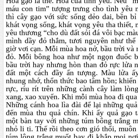
Hoa gạo là thế. Hoa của tình yêu. Nếu “
máu con tim” tượng trưng cho tình yêu n
thì cây gạo với sức sống dẻo dai, bền bỉ
khát vọng sống, khát vọng yêu tha thiết, 
yêu thương “cho dù đất sỏi đá vôi bạc mà
mình dầy đỏ thắm, tươi nguyên như thể
giờ vơi cạn. Mỗi mùa hoa nở, bầu trời và m
đỏ. Mỗi bông hoa như một ngọn đuốc b
bầu trời hay nhưng hòn than đỏ rực lửa
đất một cách đầy ấn tượng. Màu lửa ấ
nhung nhớ, thổn thức bao tâm hồn; khiến 
rực, ríu rít trên những cành cây làm lò
xang, xao xuyến. Khi mỗi mùa hoa đi qua 
Những cánh hoa lìa đài để lại những quả
đến mùa thu quả chín. Khi ấy quả gạo 
một bàn tay với những túm bông trắng 
nhỏ li ti. Thế rồi theo cơn gió thổi, muôn
túm lông trắng muốt bay đi khắp mọi nơ