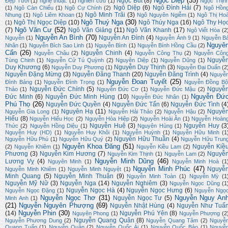
Ngọc Diệp
(35)
Ngọc Bút
(8)
Đẹp Tươi
(1)
nghệ thuật.
(1)
nghiên cứu
(1)
Ngọc Thịn
Ngô Diệp
(6)
Ngô Đình Hải
(7)
(1)
Ngô Càn Chiểu
(1)
Ngô Cự Chính
(2)
Ngô Hồn
Ngô Minh Trãi
(3)
Nhung
(1)
Ngô Liêm Khoan
(1)
Ngô Nguyên Ngiễm
(1)
Ngô Thị Ho
Ngô Thuý Nga
(30)
Ngô Thị Ngọc Diệp
(10)
Ngô Thúy Nga
(16)
Ngô Thy Họ
(1)
Ngô Văn Cư
(52)
(7)
Ngô Văn Giảng
(11)
Ngô Văn Khanh
(17)
Ngô Viết Hòa
(2
Nguyễn An Bình
(70)
Nguyễn An Đình
(4)
Nguyễn
(1)
Nguyễn Ánh 9
(1)
Nguyễn B
Nguyê
Nhân
(1)
Nguyễn Bích Sao Linh
(1)
Nguyễn Bình
(1)
Nguyễn Bính Hồng Cầu
(2)
Cẩn
(26)
Nguyễn Chinh
(4)
Nguyễn Châu
(2)
Nguyễn Công Thụ
(2)
Nguyễn Côn
Nguyễ
Tùng Chinh
(1)
Nguyễn Cử Tú Quỳnh
(2)
Nguyên Diệp
(1)
Nguyễn Dũng
(1)
Duy Khương
(6)
Nguyễn Duy Thịnh
(3)
Nguyễn Duy Phương
(1)
Nguyễn Đại Duẩn
(2
Nguyễn Đặng Mừng
(3)
Nguyễn Đăng Thanh
(20)
Nguyễn Đăng Trình
(4)
Nguyễ
Nguyễn Đoan Tuyết
(25)
Đình Bảng
(1)
Nguyễn Đình Trọng
(1)
Nguyễn Đồng Bộ
Nguyễn Đức Chính
(5)
Nguyễ
Thảo
(1)
Nguyễn Đức Cơ
(1)
Nguyễn Đức Mậu
(2)
Nguyễn Đứ
Đức Minh
(6)
Nguyễn Đức Minh Hùng
(10)
Nguyễn Đức Nhân
(1)
Phú Thọ
(26)
Nguyễn Đức Quyền
(4)
Nguyễn Đức Tấn
(6)
Nguyễn Đức Tình
(4
Nguyên Hạ
(11)
Nguyễ
Nguyễn Gia Long
(1)
Nguyễn Hải Thảo
(2)
Nguyễn Hậu
(2)
Hiếu
(8)
Nguyễn Hiếu Học
(2)
Nguyễn Hòa Hiệp
(2)
Nguyễn Hoài Ân
(1)
Nguyễn Hoàn
Nguyễn Huệ
(3)
Nguyễn Huy
(3
Thức
(2)
Nguyễn Hồng Diệu
(1)
Nguyên Hùng
(1)
Nguyễn Huy (HD)
(1)
Nguyễn Huy Khôi
(1)
Nguyễn Huỳnh
(1)
Nguyễn Hữu Minh
(1
Nguyễn Hữu Thuần
(4)
Nguyễn Hữu Phú
(1)
Nguyễn Hữu Quý
(2)
Nguyễn Hữu Trun
Nguyễn Khoa Đăng
(51)
Nguyễn Kiề
(2)
Nguyễn Khiêm
(1)
Nguyễn Kiều Lam
(2)
Phương
(3)
Nguyễn Kim Hương
(7)
Nguyễ
Nguyễn Kim Thịnh
(1)
Nguyễn Lam
(2)
Nguyễn Minh Dũng
(46)
Lương Vỵ
(4)
Nguyên Minh
(1)
Nguyễn Minh Hoà
(1
Nguyễn Minh Phúc
(47)
Nguyễ
Nguyễn Minh Khiêm
(1)
Nguyễn Minh Nguyệt
(1)
Minh Quang
(5)
Nguyễn Minh Thuận
(9)
Nguyễn Minh Toàn
(1)
Nguyễn Mỳ
(1
Nguyễn Mỹ Nữ
(3)
Nguyễn Nga
(14)
Nguyễn Nghiêm
(3)
Nguyễn Ngọc Dũng
(1
Nguyễn Ngọc Hà
(4)
Nguyễn Ngọc Hưng
(6)
Nguyễn Ngọc Đặng
(1)
Nguyễn Ngọ
Nguyễn Ngọc Thơ
(31)
Nguyễn Nguy An
Nguyễn Ngọc Tư
(5)
Minh Anh
(1)
(21)
Nguyễn Nguyên Phượng
(69)
Nguyễn Nhật Hùng
(4)
Nguyễn Như Tuấ
Nguyễn Phin
(30)
(14)
Nguyễn Phú Yên
(8)
Nguyên Phong
(1)
Nguyễn Phượng
(2
Nguyễn Quang Quân
(8)
Nguyễn Phương Dung
(2)
Nguyễn Quang Tâm
(2)
Nguyễ
Quang Tuấn
(1)
Nguyễn Quân
(2)
Nguyễn Quốc Ái
(1)
Nguyễn Quốc Bảo
(1)
Nguyễ