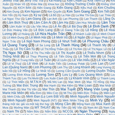
Jeffrey Thai
(9)
Jerry Thu Trà
(7)
Kha Tiệm Ly
(4)
Kai Hoàng
(1)
Kate Chopin
(1)
Kh
Khổng Trường Chiến
(3)
Xuân
(1)
Khán Võ
(2)
Khảo Mai
(1)
khoa học
(1)
Khổng Vĩn
Kiến Giang
(12)
Kim Chuôn
Nguyên
(1)
KỊCH BẢN
(1)
Kiên Giang
(1)
Kiều Huệ
(1)
Kim Sơn Giang
(22)
(4)
Kim Ngoan
(15)
Kim Tiết
(10
Kim Dung
(2)
Kim Quyên
(1)
Ký sự
(14)
Kim Yến
(1)
Kỳ Nam
(2)
Lã Bố
(1)
La Hán
(1)
La Mai Thi Gia
(1)
Lạc Thảo
(1
Lam Giang
(3)
Lãng D
Lại Ngọc Thư
(1)
Lan Anh
(1)
Lan Phương
(1)
Lan Thanh
(1)
Lâm Trú
(6)
Lâm Bích Thuỷ
(8)
Lâm Cẩm Ái
(3)
Lâm Hạ
(11)
Lâm Huy Nhuận
(1)
(30)
Lê Đình Danh
(79
Lê Ân
(5)
Lê Bá Duy
(9)
Lâm Xuân Vi
(1)
Lâu Văn Mua
(1)
Lê Đức Lang
(13)
Lệ Hằng
(3)
Lê Hoà
Lê Đức Hoàng Vân
(1)
Lê Giang Trần
(1)
Lê Hứa Huyền Trân
(39)
Lương
(4)
Lê Hoàng
(2)
Lê Khánh Luận
(1)
Lê Minh Chán
Lê Minh Hải
(3)
Lê Minh Vũ
(3)
Lê Ngân
(3)
(1)
Lê Minh Dung
(2)
Lê Ngọc Phái
(1)
L
Lê Phương Châu
(30
Lê Ngũ Nam Phong
(11)
Lê Nhựt Triết
(8)
Ngọc Trác
(1)
Lê Quang Trạng
(23)
Lê Thanh Hùng
(34)
Lê Thanh My
(8)
Lê Sa Long
(2)
L
L
Lê Thị Cẩm Tú
(6)
Thấu
(1)
Lê Thị Hồng Thắm
(1)
Lê Thị Kim
(1)
Lê Thị Ngọc Lệ
(1)
Thị Ngọc Nữ
(33)
Lê Thị Xuyên
(13)
Lê Thiếu Nhơn
(15)
L
Lê Thị Thu Hiền
(1)
Thống Nhất
(6)
Lê Tiến Mợi
(6)
Lê Trọn
Lê Thụy Phương
(2)
Lê Tiến Dũng
(1)
Nghĩa
(3)
Lê Tuân
(4)
Lê Văn Hiếu
(12)
Lê Văn Ngă
Lê Trung Hiếu
(1)
Lê Uyên
(1)
(3)
Lê Vinh
(4)
Linh Lan
(7)
Lin
Lê Vi Thuỷ
(1)
Lê Xuân Tiến
(1)
Lindsay Polak
(1)
Lan (Quảng Nam)
(8)
Linh Phương
(3)
Long Khánh
(4)
Linh Thy
(2)
Long Vương
(1
Lữ Hồng
(3)
Lương Duyên Thắn
luân hồi
(1)
Lư Nhất Vũ
(1)
Lương Cẩm Quyên
(1)
Lương Sơn
(27)
(3)
Lưu Ly
(6)
Lưu Quang Minh
(15)
Lương Đình Khoa
(1)
Lư
Lý Khánh Vinh
(15)
Thành Tựu
(1)
Lưu Thị Mười
(2)
Lưu Xuân Cảnh
(2)
Lý Thành Lon
M.T.N.H
(7)
(1)
Lý Thời Miễn
(1)
Mã Nhị Lan
(1)
Mạc Minh
(2)
Mạc Tố Hồng
(1)
Mạ
Mai Đức Trung
(6)
Mai Loan
(12)
Tường
(2)
Mai Hạnh
(1)
Mai Kiệm
(1)
Mai Nhật
(2
Mai Tuyết
(37)
Mang Viên Long
(63
Mai Thìn
(3)
Mai Thanh
(1)
Mai Thị Vân
(1)
Marie Hải Miên
(4)
Mẫu Đơn
(1)
Mèo Con
(1)
Mi Thu
(1)
Miên Đức Thắng
(2)
Miên Lin
Minh Đan (Lọ Lem Đất Võ)
(6)
Minh Nguyên
(15)
Minh Nguyễ
(1)
Minh Châu
(2)
Minh Vy
(25)
(3)
Minh Nguyệt
(15)
Minh Nguyệt (NT)
(1)
Minh Nhân Tông
(1)
Mỗ
Mộng Cầm
(8)
Mùa Xanh
(3
tháng một tác giả và một bài thơ hay
(2)
Mộng Nam
(1)
MỸ THUẬT
(6)
Mưa
(1)
Mường Mán
(1)
My Tiên
(1)
Mỹ Vân
(1)
Nam Art
(2)
Nam Ca
Ngàn Thương
(33)
Nam Thi
(17)
NCCGL
(4)
(1)
Năm Bửu
(1)
Nấm Độc
(1)
Ngà