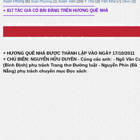
Xuân Phong
(6)
Xuân Tiến
(20)
Ý Thu
(3)
Yên Kha
(7)
Xuân Phương
(1)
Ziken
(2)
-------------------------------------------------------------------------
+ 817 TÁC GIẢ CÓ BÀI ĐĂNG TRÊN HƯƠNG QUÊ NHÀ
-------------------------------------------------------------------------
TRỞ VỀ TRANG CHỦ
|
Email: huongquenha2023@gmail.com
|
Trang Web này chạy tốt nhất trên trình duyệt Google Chrome
+ HƯƠNG QUÊ NHÀ ĐƯỢC THÀNH LẬP VÀO NGÀY 17/10/2011
+ CHỦ BIÊN: NGUYỄN HỮU DUYÊN - Cùng các anh: - Ngô Văn C
(Bình Định) phụ trách Trang thơ Đường luật - Nguyễn Phin (Đà
Nẵng) phụ trách chuyên mục Đọc sách