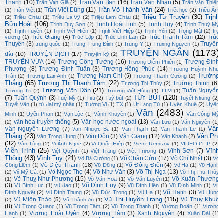
Thanh
(10)
Trần Văn Bạn
(16)
Trần Văn Nhân
(5)
Trần Vạn Giã
(2)
Trần Văn Thiê
Trần Võ Thành Văn
(24)
Trần Viết Dũng
(11)
(1)
Trần Việt
(1)
Triết học
(2)
Triều Â
Triệu Từ Truyền
(30)
Trịn
(2)
Triều Châu
(1)
Triều La Vỹ
(2)
Triệu Lam Châu
(1)
Bửu Hoài
(106)
Trịnh Hoài Linh
(5)
Trịnh Huy
(4)
Trịnh Duy Sơn
(2)
Trịnh Thuỳ M
(1)
Trịnh Tuyên
(1)
Trịnh Viết Hiền
(1)
Trịnh Viết Hiệp
(1)
Trịnh Yến
(2)
Trọng Mật
(2)
tr
Trúc Giang
(4)
Trúc Thanh Tâm
(12)
Trú
vương
(1)
Trúc Lập
(1)
Trúc Linh Lan
(2)
Thuyên
(3)
Truyệ
trung quốc
(1)
Trung Trung Đỉnh
(1)
Trung Y
(1)
Truong Nguyen
(1)
TRUYỆN NGẮN
(1173
dài
(10)
TRUYỆN DỊCH
(17)
Truyện ký
(2)
TRUYỆN VỪA
(14)
Trương Công Tưởng
(16)
Trương Đìn
Trương Diễm Phiến
(1)
Phượng
(8)
Trương Đình Tuấn
(3)
Trương Hồng Phúc
(14)
Trương Huỳnh Nh
Trườn
Trương Nam Chi
(5)
Trân
(2)
Trương Lan Anh
(1)
Trương Thanh Cường
(2)
Thắng
(65)
Trương Thị Thanh Tâm
(22)
Trường Thịnh
(6
Trương Thị Thúy
(2)
Trương Văn Dân
(21)
Tuấn Nguyễ
Trương Tri
(2)
Trương Viết Hùng
(1)
TTM
(1)
TÙY BÚT
(120)
(7)
Tuấn Quỳnh
(3)
Tuệ Mỹ
(1)
Tuti
(2)
Tuỳ bút
(2)
Tuyết Nhung
(2
Tuyết Vân
(1)
tứ đại mỹ nhân
(1)
Tường Vi
(1)
TX
(1)
Út Lãng Tử
(1)
Uyên Khuê
(2)
Uyê
Văn
(2483)
Minh
(1)
Uyển Phan
(1)
Vạn Lộc
(1)
Vành Khuyên
(1)
Văn Công M
văn hóa truyền thống
(5)
Văn học nước ngoài
(13)
(2)
Văn Lưu
(1)
Văn Nguyên
(1
Vă
Văn Nguyên Lương
(7)
Văn Nhược Ba
(1)
Văn Thạnh
(2)
Văn Thành Lê
(1)
Thắng
(23)
Vân Ph
Vân Đồn
(3)
Vân Giang
(12)
Văn Trọng Hùng
(1)
Vân Khanh
(2)
(32)
Vân Tùng
(2)
Vi Ánh Ngọc
(2)
Vi Quốc Hiệp
(1)
Victor Remizov
(1)
VIDEO CLIP
(2
Viễn Trình
(25)
Vĩn
Vĩnh Sơn
(7)
Việt Quỳnh
(1)
Việt Trang
(1)
Việt Trương
(1)
Thông
(43)
Vĩnh Tuy
(21)
Võ Chân Cửu
(17)
Võ Chí Nhất
(3)
Võ Bá Cường
(1)
V
Võ Diệu Thanh
(18)
Võ Đông Điền
(4)
Công Liêm
(1)
Võ Dõng
(1)
Võ Hà
(1)
Võ Hạn
Võ Ngọc Thọ
(4)
Võ Như Văn
(3)
Võ Thị Nga
(13)
(2)
Võ Mỹ Cát
(1)
Võ Thị Thu Thủ
Võ Thuỵ Như Phương
(15)
Võ Xuân Phươn
(1)
Võ Văn Hoa
(1)
Võ Văn Luyến
(1)
(3)
Vũ Đình Huy
(9)
Vũ Bình Lục
(1)
vũ đạo
(1)
Vũ Đình Liên
(1)
Vũ Đình Minh
(1)
V
Vũ Hạnh
(3)
Đình Nguyệt
(2)
Vũ Đình Thung
(2)
Vũ Đức Trọng
(1)
Vũ Hạ
(1)
Vũ Hùn
Vũ Thị Huyền Trang
(115)
Vũ Miên Thảo
(5)
Vũ Thụy Khu
(2)
Vũ Thành An
(1)
(8)
Vũ Trọng Quang
(1)
Vũ Trọng Tâm
(2)
Vũ Trọng Thanh
(1)
Vương Doãn
(1)
Vươn
Vương Hoài Uyên
(4)
Vương Tâm
(3)
Xanh Nguyên
(4)
Hạnh
(1)
Xuân Đài
(1