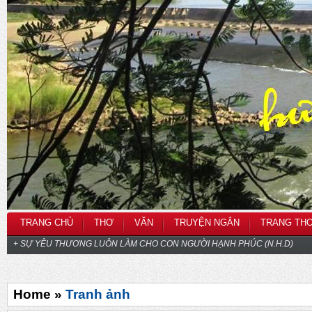
TRANG CHỦ
THƠ
VĂN
TRUYỆN NGẮN
TRANG TH
+ SỰ YÊU THƯƠNG LUÔN LÀM CHO CON NGƯỜI HẠNH PHÚC (N.H.D)
Home »
Tranh ảnh