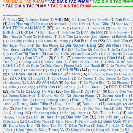
TÁC GIẢ & TÁC PHẨM
*
TÁC GIẢ & TÁC PHẨM
*
TÁC GIẢ & TÁC PHẨ
*
TÁC GIẢ & TÁC PHẨM
*
TÁC GIẢ & TÁC PHẨM
-----------------------------------
-------------------------------------------------------------------------------------------------------------
--------------
Ái Nhân
(21)
ẢNH
(58)
Anh Phon
Ambrose Bierce
(1)
Anh Ngọc
(1)
Anh Nguyên
(1)
(4)
Anh Phương
(9)
Bạch Diệp
(5)
âm nhạc
(2)
âm thanh
(1)
Ân Thiên
(1)
Bách Mỵ
(2
BÀN TRÒN VĂN NGHỆ
(87)
Bảo Hồ
(1)
Bảo Lâm
(1)
Bảo Ninh
(2)
Bé Hải Dân
(1
Bích Ái
(3)
Bích Lê
(4)
Bình Địa Mộc
(3)
Bích Ngọc
(1)
Bích Vân
(2)
Bình Nguyên
(1
Bobby Nam Giang
(3)
Bình Nguyên Trang
(2)
binh pháp
(1)
Bình Tâm
(1)
Bùi Anh Sắ
Bùi Đức Ánh
(66)
Bùi Hoài Vân
(5
(1)
Bùi Công Thuấn
(1)
Bùi Danh Hải Phong
(1)
Bùi Nguyên Bằng
(25)
Bùi Nhựa
(4)
Bù
Bùi Huyền Tương
(2)
Bùi Hữu Phước
(1)
Văn Bồng
(5)
BÚT KÝ
(17)
Bùi Việt Thắng
(2)
Ca Dao
(2)
Cao Duy Thảo
(1)
Cao Ki
Cao Thị Thu Hà
(3)
Quy
(1)
Cao Thọ Thêm
(2)
Cao Thoại Châu
(1)
Cao Thu Hà
(1)
Ca
Cao Văn Tam
(5)
Cát Du
(7)
Cẩm Lệ
(4)
Trọng Quế
(1)
Catherine Mansfield
(1)
Cẩ
Tú Cầu
(1)
Chàng Cát
(1)
Chánh Đức
(1)
CHÀO XUÂN 2014
(1)
CHÂN DUNG VĂ
Châu Thạch
(9)
NGHỆ SĨ
(2)
Châu Đoàn
(1)
Châu Quang Phước
(1)
Châu Thường Vin
CHỦ BIÊN
(141)
(1)
Chí Anh
(1)
Chính Đức
(1)
chủ
(1)
Chu Giang Phong
(1)
Chu La
Chu Ngạn Thư
(10)
Chu Trầm Nguyên Minh
(16)
(2)
Chu Vương Miện
(1)
Chúa Sơ
Cỏ Dại
(7)
Lâm
(1)
covid 19
(1)
Công Nguyễn
(1)
Cơ Xương
(1)
Cúc Dương
(1)
Cuộc th
CỬA SỔ VĂN HÓA
(6)
văn chương
(1)
Dạ Ngân
(1)
Dã Phong Bình
(2)
Dã Phương
(1
DỌC ĐƯỜN
Diệp Linh
(18)
Dino Buzzati
(3)
Dạ Thảo
(2)
Dạ Thy
(1)
Diệp Uy
(1)
(29)
Dung Thị Vân
(28)
Duy Phạm
(6)
Du Tử Lê
(1)
Duy Bằng
(1)
Dương Diệu Min
Dương Hằng
(7)
Dương Kim Nhi
(4
(1)
Dương Đăng Huệ
(1)
Dương Hải Yến
(2)
Dương Thành Thái
(3)
Dương Kim Thoa
(1)
Dương Phương Vinh
(1)
Dương Thị Yế
Dương Xuân Triều
(6)
Dzạ Lữ Kiều
(6)
Đàm Lan
(17)
Trinh
(2)
Đan Ngọc
(2)
đạ
Đào Phạ
đức
(2)
Đào Hiền
(2)
Đào Hữu Thức
(2)
Đào Khương
(2)
Đào Minh Hiệp
(2)
Thuỳ Trang
(82)
Đào Thanh Hoà
(14)
Đào Quang Bắc
(1)
Đào Quý Thạnh
(1)
Đà
Đào Văn Đạt
(31)
Đào Thị Thu Hiền
(3)
Đào Viết Bửu
(7)
Thị Quý Thanh
(1)
Đặn
Đặng Quốc Khán
Châu Long
(1)
Đặng Diệu Thoa
(1)
Đăng Đăng
(1)
Đăng Huỳnh
(1)
(8)
Đặng Quý Địch
(3)
Đặng Tấn Tới
(2)
Đặng Thị Hoa
(2)
Đặng Thị Xuân
(1)
Đặn
Đặng Tường Vy
(3)
Đặn
Toán
(1)
Đăng Trình
(1)
Đặng Văn Sử
(1)
Đặng Việt Trinh
(1)