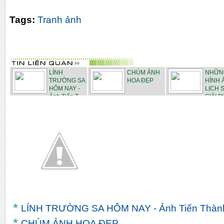
Tags:
Tranh ảnh
LÍNH
CHÙM ẢNH
NHỮN
TRƯỜNG SA
HOA ĐẸP
HÌNH 
HÔM NAY -
LỊCH 
Ảnh Tiến T...
GIẢI 
M...
LÍNH TRƯỜNG SA HÔM NAY - Ảnh Tiến Thàn
CHÙM ẢNH HOA ĐẸP