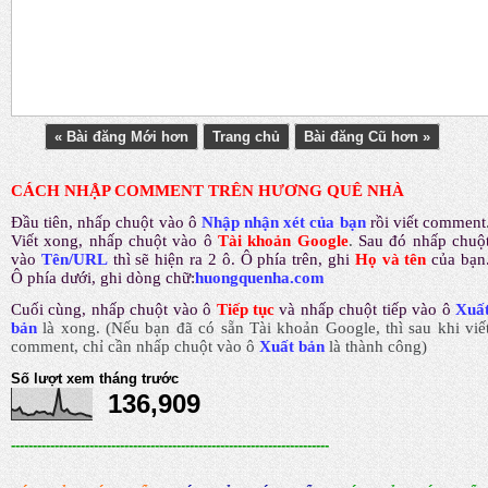
« Bài đăng Mới hơn
Trang chủ
Bài đăng Cũ hơn »
CÁCH NHẬP COMMENT TRÊN HƯƠNG QUÊ NHÀ
Đầu tiên, nhấp chuột vào ô
Nhập nhận xét của bạn
rồi viết comment
Viết xong, nhấp chuột vào ô
Tài khoản Google
.
Sau đó nhấp chuộ
vào
Tên/URL
thì sẽ hiện ra 2 ô. Ô phía trên, ghi
Họ và tên
của bạn
Ô phía dưới, ghi dòng chữ:
huongquenha.com
Cuối cùng, nhấp chuột vào ô
Tiếp tục
và nhấp chuột tiếp vào ô
Xuấ
bản
là xong.
(Nếu bạn đã có sẵn Tài khoản Google, thì sau khi viế
comment, chỉ cần nhấp chuột vào ô
Xuất bản
là thành công
)
Số lượt xem tháng trước
136,909
-------------------------------------------------------------------------