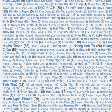
Xuân Xuyến
(9)
Đin
ĐIỂM BÁO
(2)
Điêu Thuyền
(1)
Đinh Lốc
(2)
Đình Thậm
(1)
Vương Khanh
(4)
Đoàn Thị Minh Hiệp
(4)
Đoàn Khương Duy
(1)
Đoàn Tình
(1)
Đoà
ĐỌC SÁCH
(30)
Đỗ Chiến Thắng
(6)
Đỗ Duy Hoàn
Tuyết Thu
(1)
Đoản văn
(1)
(15)
Đỗ Hồng Ngọc
(5)
Đỗ KIm Dung
(1)
Đỗ Phu
(1)
Đỗ Quyên
(2)
Đỗ Tâm Linh
(1)
Đ
Tấn Đạt
(2)
Đỗ Thị Kim Hải
(2)
Đỗ Trúc Hàn
(1)
Đỗ Văn Tiến
(1)
Đỗ Xuân Phương
(1)
Đứ
Đức Tiên
(3)
Elena Pucillo Truong
(6)
Gian
Linh
(1)
gan jing world
(1)
Ghi chép
(2)
Đình
(8)
Giang Hiền Sơn
(6)
Giáo dục
(1)
Guy de Maupassant
(1)
Hà Đoàn
(2)
Hạ L
Hạ Thi
(3)
(1)
Hà Nguyên
(2)
Hà Nhi
(1)
Hà Nhữ Uyên
(2)
Hà Phi Phượng
(1)
Hà Thị Th
Hải Miên
(3)
Hả
Hằng
(1)
Hà Tùng Sơn
(1)
Hải Điểu
(1)
Hải Phong
(2)
Hải Thăng
(1)
Thuỵ
(6)
Hàn Du Tử
(17)
Hải Yến
(2)
Hàm Sơn
(1)
Hàn Dã Thảo
(2)
Hàn Hữu Yên
(1
Hàn Phong Vũ
(19)
Hàn Lâm
(1)
Hãn Nguyên Nguyễn Nhã
(1)
Hàn Nguyệt
(1)
Hàn Tí
(1)
Hạng Vũ
(1)
Hậu Cốc Ngang
(1)
Hậu Đậu
(1)
Hiếu Dũng
(1)
Hoa Hướng Dương
(1
Hoà
Hoa Tím Buồn
(4)
Hoà Văn
(10)
Hoa Mai
(2)
Hoa Tuyết
(2)
Hoa Xuyến Chi
(1)
Huyền Thanh
(53)
Hoàng Anh 79
(26)
Hoàn
Hoàng Anh
(6)
Hoan Giang
(1)
Chẩm
(53)
Hoàng Giao
(4)
Hoàng Hạ Miê
Hoàng Chẫm
(1)
Hoàng Đình Quang
(2)
(6)
Hoàng Khánh Duy
(5)
Hoàng Hữu
(1)
Hoàng Kim
(1)
Hoàng Kim Chi
(1)
Hoàng Ki
Hoàng Linh
(6)
Hoàng Lộc
(8)
Oanh
(2)
Hoàng Long
(2)
Hoàng Mẫn
(1)
Hoàng Min
Hoàng Ngọc Xuân
(4)
Tường
(2)
Hoàng Nghĩa Lược
(1)
Hoàng Nguyên
(1)
Hoàng Ph
Hoàng Thị Nhã
(8)
Ngọc Tường
(1)
Hoàng Thảo Chi
(1)
Hoàng Thị Bích Hà
(1)
Hoàn
Hoàng Trọng Quý
(9)
Thị Thu Thủy
(2)
Hoàng Trang
(1)
Hoàng Trần
(1)
Hoàng Trọn
thắng
(1)
Hoàng Tuấn Sơn
(1)
Hoàng Tuyên
(2)
Hoàng Vũ Thuật
(1)
Hoàng Xuân Hiến
(1
Hồ Bích Ngọc
(4)
Hoàng Xuân Niên
(1)
Hồ Bích Vân
(2)
Hồ Đắc Thiếu Anh
(1)
Hồ Hải
(2
H
Hồ Lê Diêm
(1)
Hồ Nam
(1)
Hồ Ngọc Diệp
(1)
Hồ Nhật Quang
(1)
Hồ Sĩ Duy
(1)
H
Thanh Ngân
(10)
Hồ Thế Phất
(3)
Hồ Thế Hà
(2)
Hồ Thế Sinh
(1)
Hồ Tĩnh Tâm
(1)
Tịnh Thuỷ
(21)
Hồ Xuân Thu
(3)
Hồ Vũ Khánh Linh
(1)
Hội Nhà văn TP. HCM
(1
Hồng Hạnh
(3)
Hồng Phúc
(8)
Hồng Tâm
(10)
Huệ Triệu
(3
Hồng Liễu
(1)
HUMICHI
(5)
Huy Nguyên
(15)
Huy Vọng
(17)
Huy Vũ
(1)
Huyết Kiệt
(1)
Huỳnh D
Huỳnh Gia
(18)
Thảo
(1)
Huỳnh Kim Bửu
(1)
Huỳnh Minh Lệ
(2)
Huỳnh Ngọc Nga
(1
Huỳnh Ngọc Phước
(29)
Huỳnh Như Phương
(1)
Huỳnh Thanh Lan
(1)
Huỳnh Th
Quỳnh Nga
(1)
Huỳnh Thúy Thúy
(1)
Huỳnh Văn Diệu
(1)
Huỳnh Văn Mỹ
(1)
Huỳnh Vă
Huỳnh Xuân Sơn
(3)
Hương Đình
(4)
Yên
(1)
Hương Đêm
(1)
Hương Quê Nhà
(1
Hương Văn
(6)
James Dylan
(4)
Hửu Thỉnh
(1)
Irina Polianxkaia
(1)
James Joyce
(1