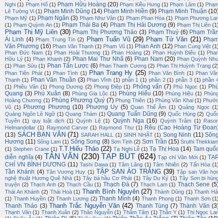
Phạm Hữu Hoàng
(20)
Nghi
(1)
Phạm Hổ
(1)
Phạm Kiều Hưng
(1)
Phạm Lâm
(1)
Phạ
Phạm Minh Dũng
(14)
Phạm Minh Hiền
(9)
Phạm Minh Thuận
(10
Lê Tường Vi
(1)
Phạm Ngân
(3)
Phạm Mỹ
(1)
Phạm Như Vân
(1)
Phạm Phan Hòa
(1)
Phạm Phương La
Phạm Thái Ba
(4)
Phạm Thị Hải Dương
(9)
(1)
Phạm Quỳnh An
(1)
Phạm Thị Liên
(1
Phạm Thị Mỹ Liên
(30)
Phạm Thị Phương Thảo
(3)
Phạm Thuý
(6)
Phạm Trầ
Phạm Tuấn Vũ
(29)
Phạm Tử Văn
(21)
Ái Linh
(4)
Phạ
Phạm Trung Tín
(2)
Văn Phương
(16)
Phan Anh
(12)
Phạm Văn Thạnh
(1)
Phạm Vũ
(1)
Phan Cung Việt
(1
Phan Đức Nam
(1)
Phan Hoài Thương
(1)
Phan Hoàng
(2)
Phan Huỳnh Điểu
(1)
Pha
Phan Mai Thư Nhã
(6)
Phan Nam
(20)
Hữu Lý
(1)
Phan Khanh
(2)
Phan Quỳnh Nh
Phan Tấn Lược
(6)
(1)
Phan Sửu
(1)
Phan Thanh Cương
(2)
Phan Thị Huỳnh Trang
(2
Phan Trang Hy
(25)
Phan Tiên Phát
(1)
Phan Tình
(1)
Phan Văn Bình
(1)
Phan Vă
Phan Văn Thuần
(3)
Thạnh
(1)
Phan Vĩnh
(1)
phần 1
(1)
phần 2
(1)
phần 3
(1)
phần 
Phỏng vấn
(7)
Ph
(1)
Phiêu Vân
(1)
Phong Dương
(2)
Phong Điệp
(1)
Phú Ngọc
(1)
Quang
(3)
Phú Xuân
(8)
Phùng Hiếu
(10)
Phùng Gia Lộc
(1)
Phùng Hiệu
(1)
Phùn
Phùng Phương Quý
(7)
Hoàng Chương
(1)
Phụng Thiên
(1)
Phùng Văn Khai
(1)
Phướ
Phương Phương
(10)
Phương Uy
(5)
Vũ
(1)
Quan Thế Âm
(1)
Quảng Ngọc
(1
Quang Tuấn Dũng
(9)
Quảng Ngôn Lê Ngữ
(1)
Quang Thám
(1)
Quốc Hùng
(2)
Quố
Quỳnh Nga
(16)
Tuyên
(1)
quy luật dịch
(1)
Quỳnh Lệ
(1)
Quỳnh Trâm
(1)
Raso
Rêu (Cao Hoàng Từ Đoan
Helmandollar
(1)
Raymond Carver
(1)
Raymond Thư
(1)
SÁCH BẠN VĂN
(71)
(13)
Song Ninh
(11)
Sôn
SARAH HALL
(1)
SINH NHẬT
(1)
Hương
(11)
Sông Song
(8)
Sơn Trần
(15)
Sông Lam
(1)
Sơn Tịnh
(2)
Sruthi Thekkia
T.T.Hiếu Thảo
(22)
Tạ Thị Hoa
(14)
Tam quố
(1)
Stephen Crane
(1)
Tạ Nghi Lễ
(1)
TẢN VĂN
(230)
TẠP BÚT
(624)
diễn nghĩa
(4)
TẠ
Tạp chí Văn Mới
(1)
CHÍ VN BÌNH DƯƠNG
(11)
Tashi Dawa
(1)
Tâm Lãng
(1)
Tâm Nhiên
(2)
Tấn Hòa
(1
TẬP SAN ÁO TRẮNG
(39)
Tần Khánh
(4)
Tân Vương Huy
(1)
Tập san Văn họ
nghệ thuật Hương Quê Nhà
(1)
Tây bá hầu Cơ Phát
(1)
Tây Du Ký
(1)
Tây Sơn bi hùn
Thạch Đà
(7)
Thạch Sene
(5
truyện
(2)
Thạch Anh
(2)
Thạch Cầu
(1)
Thạch Lam
(1)
Thanh Bình Nguyên
(27)
Thái An Khánh
(2)
Thái Hoà
(1)
Thành Dũng
(1)
Thanh Hả
Thanh Minh
(4)
(1)
Thanh Huyền
(2)
Thanh Lương
(2)
Thanh Phong
(1)
Thanh Sơn
(1
Thanh Trắc Nguyễn Văn
(42)
Thanh Thảo
(3)
Thanh Tùng
(7)
Thành Văn
(3
Thạnh Văn
(1)
Thanh Xuân
(2)
Thảo Nguyễn
(1)
Thâm Tâm
(1)
Thần Y
(1)
Thi Ngọc La