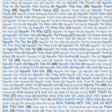
Nguyễn Tấn Thuyên
(3)
Nguyễ
Quốc Đông
(1)
Nguyễn Quy
(2)
Nguyên Tâm
(1)
Nguyễn Thái Huy
(35)
Nguyễn Thàn
Thái An
(3)
Nguyễn Thái Dương
(6)
Công
(48)
Nguyễn Thành Giang
(22)
Nguyễn Than
Nguyễn Thanh Hải
(1)
Huyền
(8)
Nguyễn Thành Nhân
(18
Nguyễn Thanh Mừng
(1)
Nguyễn Thánh Ngã
(1)
Nguyễn Thanh Tuấn
(7)
Nguyễn Thanh Xuân
(2)
Nguyễn Thế Kiên
(1)
Nguyễn Thế K
Nguyễn Thị Cẩm Thuỳ
(3
(1)
Nguyễn Thị Ánh Huỳnh
(2)
Nguyễn Thị Bích Phượng
(2)
Nguyễn Thị Diệu Hiền
(3)
Nguyễn Thị Hằn
Nguyễn Thị Chi
(2)
Nguyễn Thị Hải
(1)
(7)
Nguyễn Thị Hồng Đào
(10)
Nguyễn Thị Hậu
(1)
Nguyễn Thị Huệ
(1)
Nguyễn Th
Nguyễn Thị Mây
(127)
Kim Huệ
(2)
Nguyễn Thị Ngọc Hải
(1)
Nguyễn Thị Ngọc Se
Nguyễn Thị Phụng
(27)
Nguyễn Thị Như Tâm
(3)
Nguyễn Thị Thanh Bình
(6
(2)
Nguyễn Thị Thành Nhân
(1)
Nguyễn Thị Thanh Toàn
(1)
Nguyễn Thị Thanh Xuân
(1
Nguyễn Thị Thu Ba
(23)
Nguyễ
Nguyễn Thị Thu Hiền
(1)
Nguyễn Thị Thu Hoài
(1)
Thị Thu Thuý
(3)
Nguyễn Thị Thùy Linh
(3)
Nguyễn Thị Tiết
(3)
Nguyễn Thị Tuyế
Nguyễn Thị Việt Hà
(39)
Nguyễn Thị Xuân Hương
(14)
(1)
Nguyễn Thu Hằng
(1
Nguyễn Thủy
(4)
Nguyễn Thúy Ngân
(13)
Nguyễn Thườn
Nguyễn Thuý Quỳnh
(2)
Nguyễ
Kham
(3)
Nguyễn Tiến Đường
(8)
Nguyễn Thượng Trí
(2)
Nguyễn Trần
(1)
Trí Tài
(40)
Nguyễn Trọng Luân
(2)
Nguyễn Trung
(1)
Nguyễn Trung Nguyên
(1
Nguyễn Văn Ân
(68)
Nguyễn Tuyển
(4)
Nguyễn Văn Bút
(6)
Nguyễn Văn Công
(2
Nguyễn Văn Cường (CCK)
(4)
Nguyễn Văn Hiến
(5)
Nguyễn Văn Hoà
(5)
Nguyễ
Nguyễn Văn Học
(55)
Văn Hòa
(2)
Nguyễn Văn Ngọc
(1)
Nguyễn Văn Thanh
(1
Nguyễn Văn Thảo
(17)
Nguyễn Văn Thành
(1)
Nguyễn Văn Toan
(1)
Nguyên Vi
(1
Nguyễn Vĩnh Bình
(3)
Nguyễn Xuân Cảm
(3
Nguyễn Việt Hà
(2)
Nguyễn Vinh
(1)
Nguyễn Xuân Dương
(1)
Nguyễn Xuân Khánh
(1)
Nguyễn Xuân Thuỷ
(1)
Nguyễn Xuâ
Ngưng Thu
(44)
Nguyễn Xuân Tư
(3)
Nguyệt Linh
(5)
Thủy
(1)
Nguyệt Quế
(1)
Nh
Nhã Thiên
(7)
Ngọc
(1)
nhà Thương
(1)
Nhân Hậu
(2)
NHÂN VẬT
(1)
Nhật Nguyệt Xuâ
NHỚ THUỞ Ấ
Nhật Quang
(17)
Hương
(1)
Nhất Sinh
(1)
Nhật Vũ
(1)
Nhi Hạ
(1)
THƠ
(37)
Như Hoài
(4)
NHỮNG ÁNG VĂN HAY VỀ LÀNG QUÊ VIỆT NAM
(7
NHỮNG NGƯỜI BẠN ĐÂT THỦ
(6)
NHỮNG NGƯỜI THỰC HIỆN HQN
(5)
Nôn
NỬA THÁNG MỘT TÁC GIẢ VÀ MỘ
Quốc Lập
(2)
NP phan
(1)
Nửa Đời hư
(1)
BÀI THƠ HAY
(38)
Phạ
nước
(1)
O. Henry
(1)
P.N. Thường Đoan
(1)
Pearl
(1)
Ánh
(34)
Phạm Anh Xuân
(3)
Phạm Bá Nhơn
(2)
Phạm Cao Hoàng
(1)
Phạm Đìn