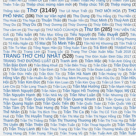
Thiên Di
(5)
Thiên Thần Áo Trắng
(7)
Thiên Tôn
(10
(1)
Thiên Ân
(1)
Thiên Sơn
(1)
Thiệp chúc mừng năm mới
(4)
Thiệp chúc Tết
(3)
Thiệp mừng
(3
Thiên Trần
(1)
Thơ
(3149)
TH
THƠ MỜI HOẠ
(7)
Thông báo
(1)
Thơ Lê Nhựt Triết
(1)
PHỔ NHẠC
(106)
Thời sự Văn nghệ
(6)
Thu Dung
(3)
Thu Hằng
(1)
Thu Hiền
(1
Thuận Thảo
(8)
Thục Minh
(7)
Thuỳ Anh
(13
Thu Hoài
(1)
Thu Nga
(1)
Thuận Yến
(1)
Thụy Du
(3)
Thuỵ Du
(1)
Thuỳ Dương
(1)
Thùy Dương
(1)
Thủy Điền
(1)
Thuỳ Nhân
(1
Thư tin
(285)
Thư cảm ơn
(1)
Thư ngỏ
(1)
THƯ NGỎ CỦA HQN
(2)
THƯ VIỆN TÁ
Tiểu thuyết
(107)
Tiểu luận
(4)
Tiểu Nguyệt
(5)
GIẢ
(1)
Tiểu Mục Đồng
(1)
Tiê
Tịnh Bình
(19)
Tương
(1)
Tin buồn
(2)
TIN VĂN
(2)
Tịnh Minh Tiến
(2)
Tô Hồng Phươn
Tô Minh Yến
(21)
Tố Mai
(3)
(1)
Tô Kiều Ngân
(1)
Tôn Nữ Hỷ Khương
(2)
Tôn Thất Ú
Trà Bình
(4)
(2)
Tôn Tư Mạc
(1)
Tống Ngọc Hân
(1)
Tống Xuân Tám
(1)
TRABATHA
(1
Trác Phi
(1)
Trang Linh
(1)
Trang Lộc
(1)
Trang Thơ Chào Xuân Mậu Tuất 2018
(1
TRANG THƠ CHỦ NHẬT
(528)
Trang Thơ Đón Xuân Đinh Dậu 2017
(1
TRANG THƠ ĐƯỜNG LUẬT
(17)
Tranh ảnh
(3)
Trầm Mặc
(4)
Trần Anh Dũng
(1
Trần Bảo Định
(4)
Trần Duy Đứ
Trần Băng Khuê
(1)
Trần Biên Thùy
(1)
Trần Dần
(1)
(17)
Trần Dzạ Lữ
(4)
Trần Định
(1)
Trần Đình Sử
(2)
Trần Đoàn Luận
(1)
Trần Đức Á
Trần Hà Nam
(4)
Trầ
(2)
Trần Đức Hiển
(1)
Trần Đức Tín
(1)
Trần Hoàng Vy
(2)
Hồng Vân
(5)
Trần Hữ
Trần Huiền Ân
(2)
Trần Huy Minh Phương
(2)
Trần Hữu Du
(1)
Hội
(17)
Trần Kim Đức
(5)
Trần Kim Loan
(2)
Trần Kim Quy
(1)
Trần Lê Sơn Ý
(2)
Trầ
Trần Mai Hường
(11)
Linh Chi
(1)
Trần Long Thạch
(1)
Trần Lưu
(1)
Trần Mạnh Hảo
(1
Trần Minh Nguyệt
(16)
Trần Ngọc Hồ Trường
(4)
Trần Ngọc Mỹ
(11
Trần Năm
(1)
Trần Nguyên Hạnh
(6)
Trần Như Luận
(3)
Trần Nhã My
(2)
Trần Nhương
(1)
Trầ
Trần Quang Dũng
(4)
Trần Quang Khanh
(12)
Phù Nam
(1)
Trần Quang Lộc
(1
Trần Quang Ngân
(10)
Trần Quốc Tiến
(8)
Trần Quốc Toàn
(1)
Trần Quốc Việt
(1
Trần Tâm
(7)
Trần Thái Hưng
(5)
Trần Thanh Hải
(3)
Trầ
Trần Thành Nghĩa
(1)
Thế Nhân
(13)
Trần Thi Ca
(9)
Trần Thị Bích Thu
(1)
Trần Thị Cổ Tích
(2)
Trần Th
Trần Thị Huyền Trang
(3)
Trần Th
Huệ
(1)
Trần Thị Mai
(1)
Trần Thị Ngọc Hồng
(1)
Thanh
(5)
Trần Thị Thương Thương
(4)
Trầ
Trần Thị Thắng
(1)
Trần Thị Trúc Hạ
(1)
Thị Uyên
(8)
Trần Thiện
(3)
Trần Thuậ
Trần Thiện Tuấn
(1)
Trần Thoại Nguyên
(2)
(7)
Trần Thúy Lành
(6)
Trần Thuỳ Trang
(1)
Trần Thư
(1)
Trần Thương Nhiều
(1)
Trầ
Trần Tuấ
Trọng Hưng
(2)
Trần Trọng Tân
(1)
Trần Trọng Vũ
(2)
Trần Tuấn Anh
(2)