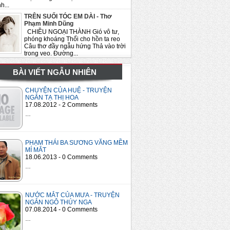
h...
TRÊN SUỐI TÓC EM DÀI - Thơ
Phạm Minh Dũng
CHIỀU NGOẠI THÀNH Gió vô tư,
phóng khoáng Thổi cho hồn ta reo
Câu thơ đầy ngẫu hứng Thả vào trời
trong veo. Đường...
BÀI VIẾT NGẪU NHIÊN
CHUYỆN CỦA HUỆ - TRUYỆN
NGẮN TẠ THỊ HOA
17.08.2012 - 2 Comments
…
PHẠM THÁI BA SƯƠNG VĂNG MỀM
MÍ MẮT
18.06.2013 - 0 Comments
…
NƯỚC MẮT CỦA MƯA - TRUYỆN
NGẮN NGÔ THÚY NGA
07.08.2014 - 0 Comments
…