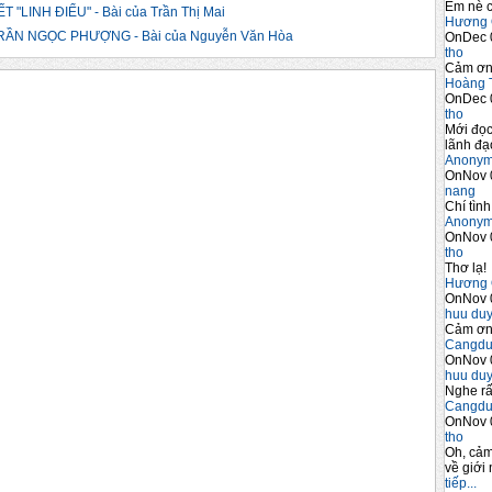
Em nè c
LINH ĐIỂU" - Bài của Trần Thị Mai
Hương 
ẦN NGỌC PHƯỢNG - Bài của Nguyễn Văn Hòa
OnDec 
tho
Cảm ơn 
Hoàng 
OnDec 
tho
Mới đọc
lãnh đạo
Anony
OnNov 
nang
Chí tình
Anony
OnNov 
tho
Thơ lạ!
Hương 
OnNov 
huu du
Cảm ơn 
Cangdu
OnNov 
huu du
Nghe rấ
Cangdu
OnNov 
tho
Oh, cảm
về giới 
tiếp...