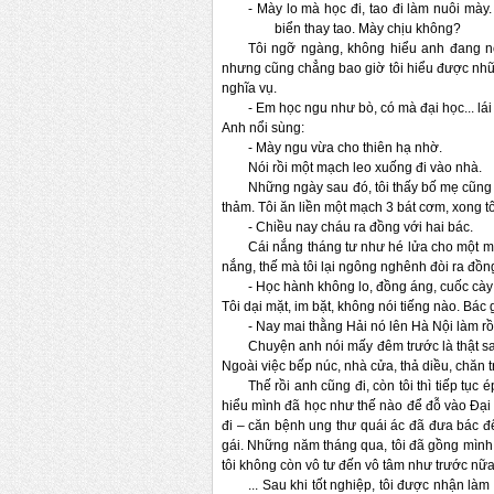
-
Mày lo mà học đi, tao đi làm nuôi mày.
biển thay tao. Mày chịu không?
Tôi ngỡ ngàng, không hiểu anh đang nói 
nhưng cũng chẳng bao giờ tôi hiểu được những
nghĩa vụ.
-
Em học ngu như bò, có mà đại học... lái
Anh nổi sùng:
-
Mày ngu vừa cho thiên hạ nhờ.
Nói rồi một mạch leo xuống đi vào nhà.
Những ngày sau đó, tôi thấy bố mẹ cũng 
thảm. Tôi ăn liền một mạch 3 bát cơm, xong tô
-
Chiều nay cháu ra đồng với hai bác.
Cái nắng tháng tư như hé lửa cho một mù
nắng, thế mà tôi lại ngông nghênh đòi ra đồ
-
Học hành không lo, đồng áng, cuốc cày
Tôi dại mặt, im bặt, không nói tiếng nào. Bác g
-
Nay mai thằng Hải nó lên Hà Nội làm rồi
Chuyện anh nói mấy đêm trước là thật sao
Ngoài việc bếp núc, nhà cửa, thả diều, chăn tr
Thế rồi anh cũng đi, còn tôi thì tiếp tục
hiểu mình đã học như thế nào để đỗ vào Đại
đi – căn bệnh ung thư quái ác đã đưa bác đ
gái. Những năm tháng qua, tôi đã gồng mình 
tôi không còn vô tư đến vô tâm như trước nữ
... Sau khi tốt nghiệp, tôi được nhận là