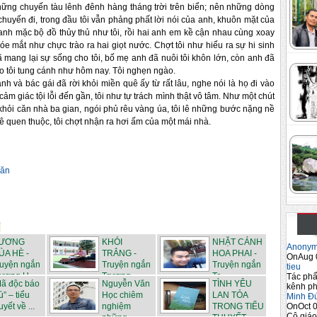
i những chuyến tàu lênh đênh hàng tháng trời trên biển; nên những dòng
huyến đi, trong đầu tôi vẫn phảng phất lời nói của anh, khuôn mặt của
 anh mặc bộ đồ thủy thủ như tôi, rồi hai anh em kề cận nhau cùng xoay
hóe mắt như chực trào ra hai giọt nước. Chợt tôi như hiểu ra sự hi sinh
 mang lại sự sống cho tôi, bố mẹ anh đã nuôi tôi khôn lớn, còn anh đã
o tôi tung cánh như hôm nay. Tôi nghẹn ngào.
nh và bác gái đã rời khỏi miền quê ấy từ rất lâu, nghe nói là họ đi vào
m giác tội lỗi đến gần, tôi như tự trách mình thật vô tâm. Như một chút
hỏi căn nhà ba gian, ngói phủ rêu vàng úa, tôi lê những bước nặng nề
ê quen thuộc, tôi chợt nhận ra hơi ấm của một mái nhà.
ăn
ƯƠNG
KHÓI
NHẶT CÁNH
Anony
ÙA HÈ -
TRẮNG -
HOA PHAI -
OnAug 
ruyện ngắn
Truyện ngắn
Truyện ngắn
tieu
ương H...
Trương
Tr...
Tác phẩ
Mã độc báo
Nguyễn Văn
TÌNH YÊU
kênh ph
Hồn...
ù” – tiểu
Học chiêm
LAN TỎA
Minh Đ
OnOct 0
uyết về ...
nghiệm
TRONG TIỂU
Cô giáo