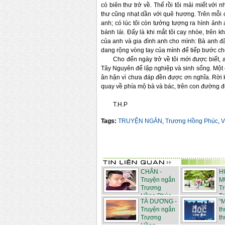
có biên thư trở về. Thế rồi tôi mải miết vớ
thư cũng nhạt dần với quê hương. Trên mỗi c
anh; có lúc tôi còn tưởng tượng ra hình ảnh
bánh lái. Đấy là khi mắt tôi cay nhòe, trên k
của anh và gia đình anh cho mình: Bà anh đã
dang rộng vòng tay của mình để tiếp bước ch
Cho đến ngày trở về tôi mới được biết, a
Tây Nguyên để lập nghiệp và sinh sống. Một cả
ân hận vì chưa đáp đền được ơn nghĩa. Rời k
quay về phía mộ bà và bác, trên con đường đ
T.H.P
Tags:
TRUYỆN NGẮN
,
Trương Hồng Phúc
,
V
CHÂN -
H
Truyện ngắn
M
Trương
T
Hồng Phúc
Tr
TÀ DƯƠNG -
“
Truyện ngắn
th
Trương
th