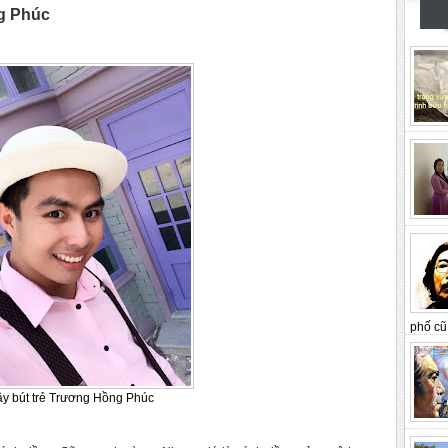
g Phúc
phố cũ 
y bút trẻ Trương Hồng Phúc