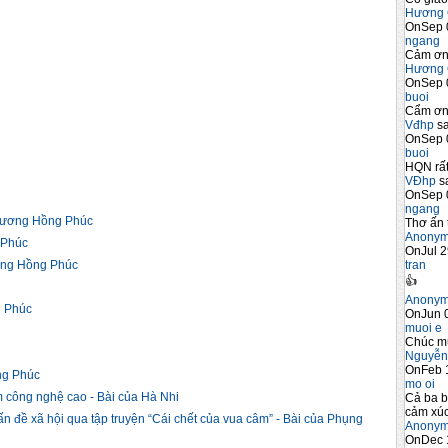
những ...
THUYẾT ...
Hương 
OnSep 
ngang
Cảm ơn 
Hương 
OnSep 
buoi
Cẩm ơn 
Vđhp
sa
OnSep 
buoi
HQN rất
VĐhp
sa
OnSep 
ngang
rương Hồng Phúc
Thơ ấn 
Anony
 Phúc
OnJul 2
tran
ng Hồng Phúc
👍
Anony
g Phúc
OnJun 0
muoi e
Chúc m
Nguyễn
OnFeb 
ng Phúc
mo oi
ạm công nghệ cao - Bài của Hà Nhi
Cả ba b
cảm xúc
đề xã hội qua tập truyện “Cái chết của vua câm” - Bài của Phụng
Anony
OnDec 