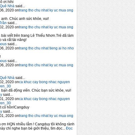
ô ơi hihi
Quê Nhà
said...
06, 2020 on
trang tho chu nhat ky uc mua ong
anh. Chúc anh sức khỏe, vui!
Trần
said...
02, 2020 on
trang tho chu nhat ky uc mua ong
 bài viết trên trang Lê Thiếu Nhơn.Trẻ đã làm
 và rất tài năng!
mous
said...
06, 2020 on
trang tho chu nhat tieng ai ho nho
!
mous
said...
06, 2020 on
trang tho chu nhat ky uc mua ong
Quê Nhà
said...
02, 2020 on
ca khuc cay bong nhac nguyen
yen_30
bạn đã động viên. Chúc bạn sức khỏe, vui!
y
said...
01, 2020 on
ca khuc cay bong nhac nguyen
yen_30
t có hồn!Cangduy
y
said...
01, 2020 on
trang tho chu nhat ky uc mua ong
 ơn HQN nhiều lắm ! Cangduy tôi không rành
này chỉ nghe bạn bè giới thiệu, tìm đọc...
Đọc