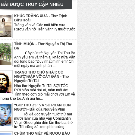
BÀI ĐƯỢC TRUY CẬP NHIỀU
KHÚC TRĂNG XƯA - Thơ Trịnh
Bửu Hoài
Trăng vẫn về Gác mái hiên xưa
Rượu vẫn nở Trên vành ly thuở trước
TÌNH MUỘN - Thơ Nguyễn Thị Thu
Ba
Cây bút trẻ Nguyễn Thị Thu Ba
Anh yêu em và thêm ai khác nữa Vẫn
dối lòng bảo “Duy nhất mình em” Chỉ
một ngày mà anh phân ...
TRANG THƠ CHỦ NHẬT: CÓ
NGƯỜI ĐẬP VỠ CÂY ĐÀN - Thơ
Nguyễn Trí Tài
Nhà thơ Nguyễn Trí Tài SỢI TÓC
RƠI Mòn mỏi đợi ai, mòn mỏi đợi
Tình theo cơn gió mãi chơi vơi Em về
hỏng khô tóc Anh giữ tìn...
“GIỜ THỨ 25” VÀ SỐ PHẬN CON
NGƯỜI - Bài của Nguyễn Phin
Tôi đã đọc truyện “Giờ thứ hai
mươi lăm” của nhà văn Constantin
Virgil Gheorghiu đến lần thứ ba, thứ
tư. Tôi cũng đã xem phim cùng...
CHÙM THƠ VIẾT VỀ RƯỢU BÀU