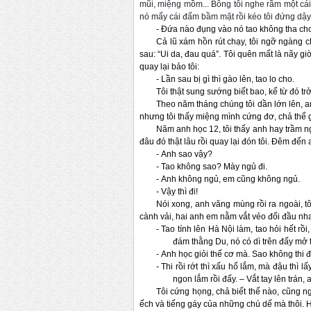
mũi, miệng mồm... Bỗng tôi nghe rầm một cái
nó mấy cái đấm bầm mặt rồi kéo tôi đứng dậy, 
-
Đứa nào đụng vào nó tao không tha cho
Cả lũ xám hồn rút chạy, tôi ngỡ ngàng c
sau: “Ui da, đau quá”. Tôi quên mất là nãy gi
quay lại bảo tôi:
-
Lần sau bị gì thì gào lên, tao lo cho.
Tôi thật sung sướng biết bao, kể từ đó trở
Theo năm tháng chúng tôi dần lớn lên, anh
nhưng tôi thấy miệng mình cứng đơ, chả thể gọ
Năm anh học 12, tôi thấy anh hay trầm n
đâu đó thật lâu rồi quay lại đón tôi. Đêm đến 
-
Anh sao vậy?
-
Tao không sao? Mày ngủ đi.
-
Anh không ngủ, em cũng không ngủ.
-
Vậy thì đi!
Nói xong, anh văng mùng rồi ra ngoài, tô
cành vải, hai anh em nằm vắt vẻo đối đầu nha
-
Tao tính lên Hà Nội làm, tao hỏi hết rồ
đám thằng Du, nó có dì trên đấy mở 
-
Anh học giỏi thế cơ mà. Sao không thi đạ
-
Thi rồi rớt thì xấu hổ lắm, mà đậu thì
ngon lắm rồi đấy. – Vắt tay lên trán, 
Tôi cứng họng, chả biết thế nào, cũng 
ếch và tiếng gáy của những chú dế mà thôi. H