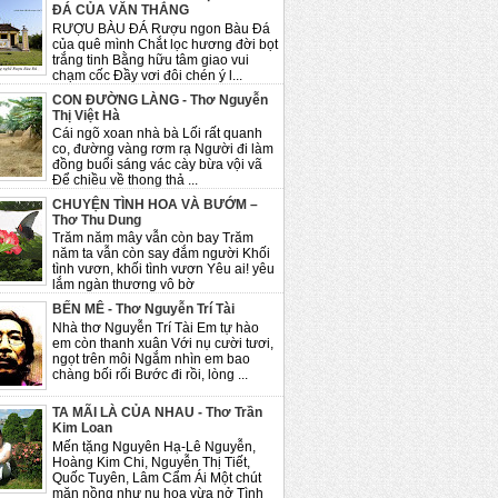
ĐÁ CỦA VĂN THẮNG
RƯỢU BÀU ĐÁ Rượu ngon Bàu Đá
của quê mình Chắt lọc hương đời bọt
trắng tinh Bằng hữu tâm giao vui
chạm cốc Đầy vơi đôi chén ý l...
CON ĐƯỜNG LÀNG - Thơ Nguyễn
Thị Việt Hà
Cái ngõ xoan nhà bà Lối rất quanh
co, đường vàng rơm rạ Người đi làm
đồng buổi sáng vác cày bừa vội vã
Để chiều về thong thả ...
CHUYỆN TÌNH HOA VÀ BƯỚM –
Thơ Thu Dung
Trăm năm mây vẫn còn bay Trăm
năm ta vẫn còn say đắm người Khối
tình vươn, khối tình vươn Yêu ai! yêu
lắm ngàn thương vô bờ
BẾN MÊ - Thơ Nguyễn Trí Tài
Nhà thơ Nguyễn Trí Tài Em tự hào
em còn thanh xuân Với nụ cười tươi,
ngọt trên môi Ngắm nhìn em bao
chàng bối rối Bước đi rồi, lòng ...
TA MÃI LÀ CỦA NHAU - Thơ Trần
Kim Loan
Mến tặng Nguyên Hạ-Lê Nguyễn,
Hoàng Kim Chi, Nguyễn Thị Tiết,
Quốc Tuyên, Lâm Cẩm Ái Một chút
mặn nồng như nụ hoa vừa nở Tình