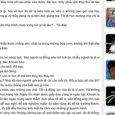
 Mày hứa với tao phải vào được đại học, mày phải làm thủy thủ lái tàu
gì. Nói về học thì tôi là siêu lười và siêu lì, không bao giờ cúp học
 gì cô thầy đang ra rả trên bục giảng kia. Tôi đi học dường như chỉ là
 đò nhà mình chưa xong nói gì lái tàu? – Tôi đáp.
thấp thỏm chẳng yên, nhất là trong những bữa cơm, không khí thật sầu
i bảo:
a hè nóng bức. Mọi người ra đồng như bở hơi tai, nhiều người lả đi vì
ng. Bác Khoan bảo:
 cho khổ. Rõ ngu.
ái lên tiếng:
, con lo học đi mà làm thủy thủ thay nó.
? Nhà đã neo người, giờ anh đi chỉ còn mỗi tôi. Rồi ai bảo vệ cho tôi?
âu ra tôi chẳng còn biết làm gì nữa...
 ép mình vào những con chữ. Tất cả động lực của tôi là vì anh. Tôi không
 học hàng hải. Ngày tôi nhận được giấy báo cũng là ngày bác Khoan ra
ến tận ngàn trùng xanh thẳm. Anh phải về để lo việc đồng áng cho bác
để suy nghĩ, để trải nghiệm, ngần ấy năm cũng đủ để tôi trưởng thành,
a, tôi bắt đầu hướng ánh mắt đa cảm vào những gì quanh mình.
m ở cảng Hải Phòng, không kịp về quê thăm bác gái và anh, tôi đi thẳng,