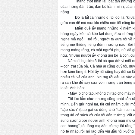
Thảng thốt nhìn lại, bất tận nhữ
của những đàn trâu, đàn bò trầm mình, c
ủa n
nặng.
Đó là tất cả những gì tôi gọi là “kí
giữa con đê mà xưa kia chiều nào tôi cũng từn
Miền quê ấy mang những kỉ niệm khô
hàng ngày kẽo cà kẽo kẹt đong đưa những lón
Nghe mà ngộ! Thế rồi, người ta đưa tôi về 
tiếng mẹ thiêng liêng đến nhường nào. Bởi lẽ,
mang máng rằng, có một người phụ nữ đã già
ngủ. Nhưng người ấy không gọi tôi là con, cũ
Năm tôi học lớp 3 thì bà qua đời vì một 
– con trai của bà. Cả nhà ai cũng quý tôi, duy
hơn kém từng tí. Hồi ấy, tôi cũng hay đôi co 
nhiêu cái vả của anh. Nhưng rồi đâu lại vào đ
ra sân kho để say sưa với những trận bóng 
lo tất. Anh bảo:
-
Mày lo cho tao, không thì tao cho mày n
Tôi tức lắm chứ, nhưng cũng phải cắn ră
mình. Đến giờ nghĩ lại, tôi chỉ nhẩm cười m
“cặp sách” (bao gai có dòng chữ “cám con cò
trong đó có sách vở của tôi đến trường. Vất v
sung sướng bởi người anh không máu mủ của m
con hoang”, rồi lăng mạ đến cả mẹ tôi rằng 
nó té nhào, rồi nó lao đến vùi đầu tôi xuốn