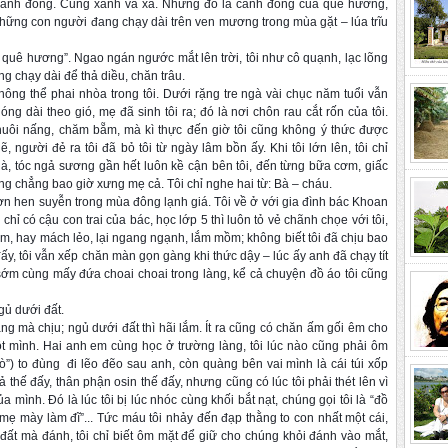
ng cánh đồng. Cũng xanh và xa. Nhưng đó là cánh đồng của
quê hương
,
hững con người đang chạy dài trên ven mương trong mùa gặt – lúa trĩu
 ức quê hương”. Ngao ngán ngước mắt lên trời, tôi như cô quạnh, lạc lõng
g chạy dài để thả diều, chăn trâu.
ng thể phai nhòa trong tôi. Dưới rặng tre ngà vài chục năm tuổi vẫn
g dài theo gió, mẹ đã sinh tôi ra; đó là nơi chôn rau cắt rốn của tôi.
nuôi nấng, chăm bẵm, mà kì thực đến giờ tôi cũng không ý thức được
 người đẻ ra tôi đã bỏ tôi từ ngày lâm bồn ấy. Khi tôi lớn lên, tôi chỉ
, tóc ngả sương gần hết luôn kề cận bên tôi, đến từng bữa cơm, giấc
ng chẳng bao giờ xưng mẹ cả. Tôi chỉ nghe hai từ: Bà – cháu.
cơn hen suyễn trong mùa đông lạnh giá. Tôi về ở với gia đình bác Khoan
 chỉ có cậu con trai của bác, học lớp 5 thì luôn tỏ vẻ chãnh chọe với tôi,
lắm, hay mách lẻo, lại ngang ngạnh, lắm mồm; không biết tôi đã chịu bao
ấy, tôi vẫn xếp chăn màn gọn gàng khi thức dậy – lúc ấy anh đã chạy tít
sớm cùng mấy đứa choai choai trong làng, kể cả chuyện đồ áo tôi cũng
gủ dưới đất.
ng mà chịu; ngủ dưới đất thì hãi lắm. Ít ra cũng có chăn ấm gối êm cho
ột mình. Hai anh em cùng học ở trường làng, tôi lúc nào cũng phải ôm
”) to đùng đi lẽo đẽo sau anh, còn quàng bên vai mình là cái túi xốp
ả thế đấy, thân phận osin thế đấy, nhưng cũng có lúc tôi phải thét lên vì
ình. Đó là lúc tôi bị lúc nhóc cùng khối bắt nạt, chúng gọi tôi là “đồ
“mẹ mày làm đĩ”... Tức máu tôi nhảy đến đạp thằng to con nhất một cái,
g đất mà đánh, tôi chỉ biết ôm mặt để giữ cho chúng khỏi đánh vào mắt,