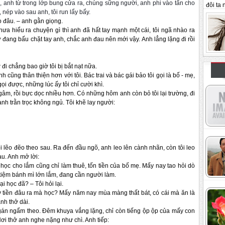
, anh từ trong lớp bung cửa ra, chúng sững người, anh phi vào tẩn cho
đôi ta n
nép vào sau anh, tôi run lẩy bẩy.
 đâu. – anh gằn giọng.
hưa hiểu ra chuyện gì thì anh đã hất tay mạnh một cái, tôi ngã nhào ra
ờ đang bấu chặt tay anh, chắc anh đau nên mới vậy. Anh lẳng lặng đi rồi
 đi chẳng bao giờ tôi bị bắt nạt nữa.
 cũng thân thiện hơn với tôi. Bác trai và bác gái bảo tôi gọi là bố - mẹ,
i được, những lúc ấy tôi chỉ cười khì.
gâm, rồi bực dọc nhiều hơn. Có những hôm anh còn bỏ tôi lại trường, đi
anh trằn trọc không ngủ. Tôi khẽ lay người:
i lẽo đẽo theo sau. Ra đến đầu ngõ, anh leo lên cành nhãn, còn tôi leo
u. Anh mở lời:
i, học cho lắm cũng chỉ làm thuê, tốn tiền của bố mẹ. Mấy nay tao hỏi dò
tiệm bánh mì lớn lắm, đang cần người làm.
i học đã? – Tôi hỏi lại.
 lấy tiền đâu ra mà học? Mấy năm nay mùa màng thất bát, có cái mà ăn là
anh thở dài.
ngán ngẩm theo. Đêm khuya vắng lặng, chỉ còn tiếng ộp ộp của mấy con
ơi thở anh nghe nặng như chì. Anh tiếp: