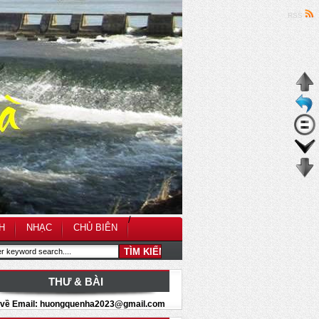
RSS
/
H
NHẠC
CHỦ BIÊN
THƯ & BÀI
i về Email: huongquenha2023@gmail.com