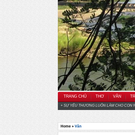
TRANG CHỦ
THƠ
VĂN
T
+ SỰ YÊU THƯƠNG LUÔN LÀM CHO CON N
Home »
Văn