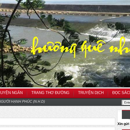
RUYỆN NGẮN
TRANG THƠ ĐƯỜNG
TRUYỆN DỊCH
ĐỌC SÁC
GƯỜI HẠNH PHÚC (N.H.D)
Xin gử