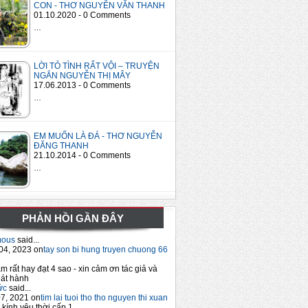
CON - THƠ NGUYỄN VĂN THANH
01.10.2020 - 0 Comments
…
LỜI TỎ TÌNH RẤT VỘI – TRUYỆN
NGẮN NGUYỄN THỊ MÂY
17.06.2013 - 0 Comments
…
EM MUỐN LÀ ĐÁ - THƠ NGUYỄN
ĐĂNG THANH
21.10.2014 - 0 Comments
…
PHẢN HỒI GẦN ĐÂY
mous
said...
04, 2023 on
tay son bi hung truyen chuong 66
m rất hay đạt 4 sao - xin cảm ơn tác giả và
át hành
ức
said...
7, 2021 on
tim lai tuoi tho tho nguyen thi xuan
 kính yêu thời cấp 1