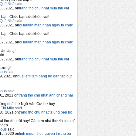
Quê Nhà
said...
03, 2021 on
trang tho chu nhat mua thu vat
bạn. Chúc bạn sức khỏe, vui!
Quê Nhà
said...
03, 2021 on
oi ieutan man nhan ngay to chuc
bạn. Chúc bạn sức khỏe, vui!
id...
02, 2021 on
oi ieutan man nhan ngay to chuc
 ấm áp ạ!
id...
02, 2021 on
trang tho chu nhat mua thu vat
tượng!
mous
said...
9, 2021 on
bua iem tam bang ho dan tap but
mous
said...
1, 2021 on
trang tho chu nhat anh chang hai
ừng nhà thơ Ngô Văn Cư thơ hay
 Thị Mây
said...
10, 2021 on
trang tho chu nhat ta ung ben bo
ài thơ đều rất hay! Cám ơn nhà thơ đã chia sẻ
 đẹp.
mous
said...
15, 2020 on
tinh muon tho nguyen thi thu ba