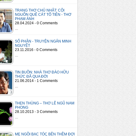
TRANG THƠ CHỦ NHẬT: CỘI
NGUỒN QUÊ CÁT TỔ TIÊN - THƠ
PHẠM ÁNH
28.04.2024 - 0 Comments
…
SỐ PHẬN - TRUYỆN NGẮN MINH
NGUYỆT
23.11.2016 - 0 Comments
…
TIN BUỒN: NHÀ THƠ ĐÀO HỮU
THỨC ĐÃ QUA ĐỜI
21.06.2014 - 1 Comments
…
THẸN THÙNG – THƠ LÊ NGŨ NAM
PHONG
28.10.2013 - 3 Comments
…
MẸ NGỒI BẠC TÓC BÊN THỀM ĐỢI