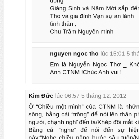
động
Giáng Sinh và Năm Mới sắp đến 
Tho và gia đình Vạn sự an lành
tình thân ,
Chu Trầm Nguyên minh
nguyen ngoc tho
lúc 15:01 5 th
Em là Nguyễn Ngọc Thơ _ Kh
Anh CTNM !Chúc Anh vui !
Kim Đức
lúc 06:57 5 tháng 12, 2012
Ở “Chiều một mình” của CTNM là nhữn
sống, bằng cái “trông” để nói lên thân 
người, chạnh nghĩ đến ta/Khép đôi mắt k
Bằng cái “nghe” để nói đến sự hiệ
này:”Nghe chiều nặng bước sầu tuôn/N