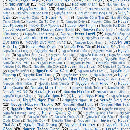
Ngô Văn Cư
(52)
(7)
Ngô Văn Giảng
(11)
Ngô Văn Khanh
(17)
Ngô Viết Hòa
(2
Nguyễn An Bình
(70)
Nguyễn An Đình
(4)
Nguyễn
(1)
Nguyễn Ánh 9
(1)
Nguyễn B
Nguyê
Nhân
(1)
Nguyễn Bích Sao Linh
(1)
Nguyễn Bình
(1)
Nguyễn Bính Hồng Cầu
(2)
Cẩn
(26)
Nguyễn Chinh
(4)
Nguyễn Châu
(2)
Nguyễn Công Thụ
(2)
Nguyễn Côn
Nguyễ
Tùng Chinh
(1)
Nguyễn Cử Tú Quỳnh
(2)
Nguyên Diệp
(1)
Nguyễn Dũng
(1)
Duy Khương
(6)
Nguyễn Duy Thịnh
(3)
Nguyễn Duy Phương
(1)
Nguyễn Đại Duẩn
(2
Nguyễn Đặng Mừng
(3)
Nguyễn Đăng Thanh
(20)
Nguyễn Đăng Trình
(4)
Nguyễ
Nguyễn Đoan Tuyết
(25)
Đình Bảng
(1)
Nguyễn Đình Trọng
(1)
Nguyễn Đồng Bộ
Nguyễn Đức Chính
(5)
Nguyễ
Thảo
(1)
Nguyễn Đức Cơ
(1)
Nguyễn Đức Mậu
(2)
Nguyễn Đứ
Đức Minh
(6)
Nguyễn Đức Minh Hùng
(10)
Nguyễn Đức Nhân
(1)
Phú Thọ
(26)
Nguyễn Đức Quyền
(4)
Nguyễn Đức Tấn
(6)
Nguyễn Đức Tình
(4
Nguyên Hạ
(11)
Nguyễ
Nguyễn Gia Long
(1)
Nguyễn Hải Thảo
(2)
Nguyễn Hậu
(2)
Hiếu
(8)
Nguyễn Hiếu Học
(2)
Nguyễn Hòa Hiệp
(2)
Nguyễn Hoài Ân
(1)
Nguyễn Hoàn
Nguyễn Huệ
(3)
Nguyễn Huy
(3
Thức
(2)
Nguyễn Hồng Diệu
(1)
Nguyên Hùng
(1)
Nguyễn Huy (HD)
(1)
Nguyễn Huy Khôi
(1)
Nguyễn Huỳnh
(1)
Nguyễn Hữu Minh
(1
Nguyễn Hữu Thuần
(4)
Nguyễn Hữu Phú
(1)
Nguyễn Hữu Quý
(2)
Nguyễn Hữu Trun
Nguyễn Khoa Đăng
(51)
Nguyễn Kiề
(2)
Nguyễn Khiêm
(1)
Nguyễn Kiều Lam
(2)
Phương
(3)
Nguyễn Kim Hương
(7)
Nguyễ
Nguyễn Kim Thịnh
(1)
Nguyễn Lam
(2)
Nguyễn Minh Dũng
(46)
Lương Vỵ
(4)
Nguyên Minh
(1)
Nguyễn Minh Hoà
(1
Nguyễn Minh Phúc
(47)
Nguyễ
Nguyễn Minh Khiêm
(1)
Nguyễn Minh Nguyệt
(1)
Minh Quang
(5)
Nguyễn Minh Thuận
(9)
Nguyễn Minh Toàn
(1)
Nguyễn Mỳ
(1
Nguyễn Mỹ Nữ
(3)
Nguyễn Nga
(14)
Nguyễn Nghiêm
(3)
Nguyễn Ngọc Dũng
(1
Nguyễn Ngọc Hà
(4)
Nguyễn Ngọc Hưng
(6)
Nguyễn Ngọc Đặng
(1)
Nguyễn Ngọ
Nguyễn Ngọc Thơ
(31)
Nguyễn Nguy An
Nguyễn Ngọc Tư
(5)
Minh Anh
(1)
(21)
Nguyễn Nguyên Phượng
(69)
Nguyễn Nhật Hùng
(4)
Nguyễn Như Tuấ
Nguyễn Phin
(30)
(14)
Nguyễn Phú Yên
(8)
Nguyên Phong
(1)
Nguyễn Phượng
(2
Nguyễn Quang Quân
(8)
Nguyễn Phương Dung
(2)
Nguyễn Quang Tâm
(2)
Nguyễ
Quang Tuấn
(1)
Nguyễn Quân
(2)
Nguyễn Quốc Ái
(1)
Nguyễn Quốc Bảo
(1)
Nguyễ
Nguyễn Tấn Thuyên
(3)
Nguyễ
Quốc Đông
(1)
Nguyễn Quy
(2)
Nguyên Tâm
(1)
Nguyễn Thái Huy
(35)
Nguyễn Thàn
Thái An
(3)
Nguyễn Thái Dương
(6)
Công
(48)
Nguyễn Thành Giang
(22)
Nguyễn Than
Nguyễn Thanh Hải
(1)