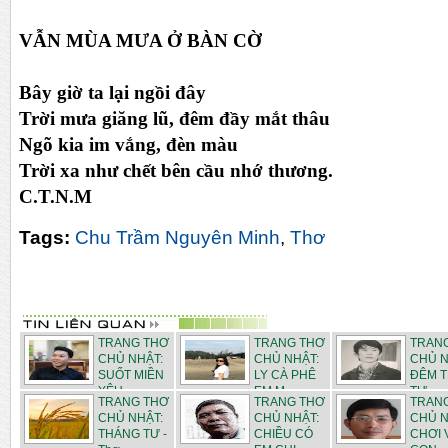
VẪN MÙA MƯA Ở BÀN CỜ
Bây giờ ta lại ngồi đây
Trời mưa giăng lũ, đêm đầy mắt thâu
Ngõ kia im vắng, đèn màu
Trời xa như chết bên cầu nhớ thương.
C.T.N.M
Tags:
Chu Trầm Nguyên Minh
,
Thơ
TRANG THƠ
TRANG THƠ
TRAN
CHỦ NHẬT:
CHỦ NHẬT:
CHỦ N
SUỐT MIỀN
LY CÀ PHÊ
ĐÊM 
YÊU -...
EM M...
TƯ - ...
TRANG THƠ
TRANG THƠ
TRAN
CHỦ NHẬT:
CHỦ NHẬT:
CHỦ N
THÁNG TƯ -
CHIỀU CÓ
CHƠI 