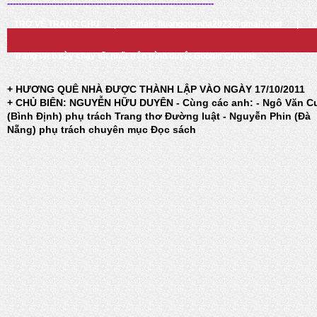
-------------------------------------------------------------------------
TRỞ VỀ TRANG CHỦ
|
Email: huongquenha2023@gmail.com
|
Trang Web này chạy tốt nhất trên trình duyệt Google Chrome
+ HƯƠNG QUÊ NHÀ ĐƯỢC THÀNH LẬP VÀO NGÀY 17/10/2011
+ CHỦ BIÊN: NGUYỄN HỮU DUYÊN - Cùng các anh: - Ngô Văn C
(Bình Định) phụ trách Trang thơ Đường luật - Nguyễn Phin (Đà
Nẵng) phụ trách chuyên mục Đọc sách