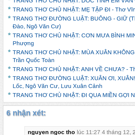
TRANG THƠ CHỦ NHẬT: DỐC TÌNH EM VẪN ĐỢ
TRANG THƠ CHỦ NHẬT: MẸ TẬP ĐI - Thơ Vĩn
TRANG THƠ ĐƯỜNG LUẬT: BUÔNG - GIỮ (Th
Đào, Ngô Văn Cư)
TRANG THƠ CHỦ NHẬT: CƠN MƯA BÌNH MINH
Phượng
TRANG THƠ CHỦ NHẬT: MÙA XUÂN KHÔNG
Trần Quốc Toàn
TRANG THƠ CHỦ NHẬT: ANH VỀ CHƯA? - T
TRANG THƠ ĐƯỜNG LUẬT: XUÂN ƠI, XUÂN! -
Lốc, Ngô Văn Cư, Lưu Xuân Cảnh
TRANG THƠ CHỦ NHẬT: ĐI QUA MIỀN GỢI NH
6 nhận xét:
nguyen ngoc tho
lúc 11:27 4 tháng 12,