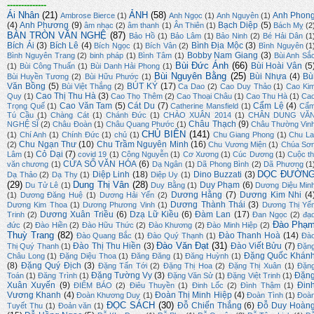
--------------
Ái Nhân
(21)
ẢNH
(58)
Anh Phon
Ambrose Bierce
(1)
Anh Ngọc
(1)
Anh Nguyên
(1)
(4)
Anh Phương
(9)
Bạch Diệp
(5)
âm nhạc
(2)
âm thanh
(1)
Ân Thiên
(1)
Bách Mỵ
(2
BÀN TRÒN VĂN NGHỆ
(87)
Bảo Hồ
(1)
Bảo Lâm
(1)
Bảo Ninh
(2)
Bé Hải Dân
(1
Bích Ái
(3)
Bích Lê
(4)
Bình Địa Mộc
(3)
Bích Ngọc
(1)
Bích Vân
(2)
Bình Nguyên
(1
Bobby Nam Giang
(3)
Bình Nguyên Trang
(2)
binh pháp
(1)
Bình Tâm
(1)
Bùi Anh Sắ
Bùi Đức Ánh
(66)
Bùi Hoài Vân
(5
(1)
Bùi Công Thuấn
(1)
Bùi Danh Hải Phong
(1)
Bùi Nguyên Bằng
(25)
Bùi Nhựa
(4)
Bù
Bùi Huyền Tương
(2)
Bùi Hữu Phước
(1)
Văn Bồng
(5)
BÚT KÝ
(17)
Bùi Việt Thắng
(2)
Ca Dao
(2)
Cao Duy Thảo
(1)
Cao Ki
Cao Thị Thu Hà
(3)
Quy
(1)
Cao Thọ Thêm
(2)
Cao Thoại Châu
(1)
Cao Thu Hà
(1)
Ca
Cao Văn Tam
(5)
Cát Du
(7)
Cẩm Lệ
(4)
Trọng Quế
(1)
Catherine Mansfield
(1)
Cẩ
Tú Cầu
(1)
Chàng Cát
(1)
Chánh Đức
(1)
CHÀO XUÂN 2014
(1)
CHÂN DUNG VĂ
Châu Thạch
(9)
NGHỆ SĨ
(2)
Châu Đoàn
(1)
Châu Quang Phước
(1)
Châu Thường Vin
CHỦ BIÊN
(141)
(1)
Chí Anh
(1)
Chính Đức
(1)
chủ
(1)
Chu Giang Phong
(1)
Chu La
Chu Ngạn Thư
(10)
Chu Trầm Nguyên Minh
(16)
(2)
Chu Vương Miện
(1)
Chúa Sơ
Cỏ Dại
(7)
Lâm
(1)
covid 19
(1)
Công Nguyễn
(1)
Cơ Xương
(1)
Cúc Dương
(1)
Cuộc th
CỬA SỔ VĂN HÓA
(6)
văn chương
(1)
Dạ Ngân
(1)
Dã Phong Bình
(2)
Dã Phương
(1
DỌC ĐƯỜN
Diệp Linh
(18)
Dino Buzzati
(3)
Dạ Thảo
(2)
Dạ Thy
(1)
Diệp Uy
(1)
(29)
Dung Thị Vân
(28)
Duy Phạm
(6)
Du Tử Lê
(1)
Duy Bằng
(1)
Dương Diệu Min
Dương Hằng
(7)
Dương Kim Nhi
(4
(1)
Dương Đăng Huệ
(1)
Dương Hải Yến
(2)
Dương Thành Thái
(3)
Dương Kim Thoa
(1)
Dương Phương Vinh
(1)
Dương Thị Yế
Dương Xuân Triều
(6)
Dzạ Lữ Kiều
(6)
Đàm Lan
(17)
Trinh
(2)
Đan Ngọc
(2)
đạ
Đào Phạ
đức
(2)
Đào Hiền
(2)
Đào Hữu Thức
(2)
Đào Khương
(2)
Đào Minh Hiệp
(2)
Thuỳ Trang
(82)
Đào Thanh Hoà
(14)
Đào Quang Bắc
(1)
Đào Quý Thạnh
(1)
Đà
Đào Văn Đạt
(31)
Đào Thị Thu Hiền
(3)
Đào Viết Bửu
(7)
Thị Quý Thanh
(1)
Đặn
Đặng Quốc Khán
Châu Long
(1)
Đặng Diệu Thoa
(1)
Đăng Đăng
(1)
Đăng Huỳnh
(1)
(8)
Đặng Quý Địch
(3)
Đặng Tấn Tới
(2)
Đặng Thị Hoa
(2)
Đặng Thị Xuân
(1)
Đặn
Đặng Tường Vy
(3)
Đặn
Toán
(1)
Đăng Trình
(1)
Đặng Văn Sử
(1)
Đặng Việt Trinh
(1)
Xuân Xuyến
(9)
Đin
ĐIỂM BÁO
(2)
Điêu Thuyền
(1)
Đinh Lốc
(2)
Đình Thậm
(1)
Vương Khanh
(4)
Đoàn Thị Minh Hiệp
(4)
Đoàn Khương Duy
(1)
Đoàn Tình
(1)
Đoà
ĐỌC SÁCH
(30)
Đỗ Chiến Thắng
(6)
Đỗ Duy Hoàn
Tuyết Thu
(1)
Đoản văn
(1)