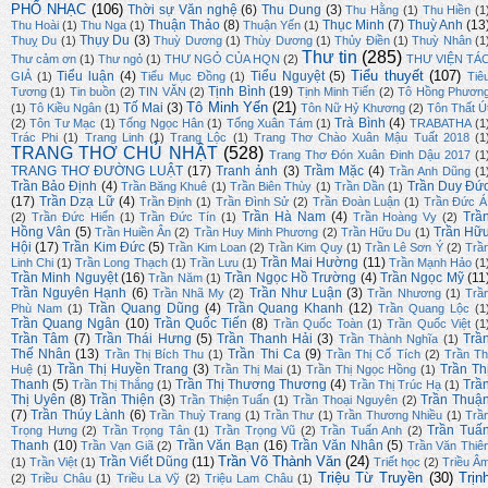
PHỔ NHẠC
(106)
Thời sự Văn nghệ
(6)
Thu Dung
(3)
Thu Hằng
(1)
Thu Hiền
(1
Thuận Thảo
(8)
Thục Minh
(7)
Thuỳ Anh
(13
Thu Hoài
(1)
Thu Nga
(1)
Thuận Yến
(1)
Thụy Du
(3)
Thuỵ Du
(1)
Thuỳ Dương
(1)
Thùy Dương
(1)
Thủy Điền
(1)
Thuỳ Nhân
(1
Thư tin
(285)
Thư cảm ơn
(1)
Thư ngỏ
(1)
THƯ NGỎ CỦA HQN
(2)
THƯ VIỆN TÁ
Tiểu thuyết
(107)
Tiểu luận
(4)
Tiểu Nguyệt
(5)
GIẢ
(1)
Tiểu Mục Đồng
(1)
Tiê
Tịnh Bình
(19)
Tương
(1)
Tin buồn
(2)
TIN VĂN
(2)
Tịnh Minh Tiến
(2)
Tô Hồng Phươn
Tô Minh Yến
(21)
Tố Mai
(3)
(1)
Tô Kiều Ngân
(1)
Tôn Nữ Hỷ Khương
(2)
Tôn Thất Ú
Trà Bình
(4)
(2)
Tôn Tư Mạc
(1)
Tống Ngọc Hân
(1)
Tống Xuân Tám
(1)
TRABATHA
(1
Trác Phi
(1)
Trang Linh
(1)
Trang Lộc
(1)
Trang Thơ Chào Xuân Mậu Tuất 2018
(1
TRANG THƠ CHỦ NHẬT
(528)
Trang Thơ Đón Xuân Đinh Dậu 2017
(1
TRANG THƠ ĐƯỜNG LUẬT
(17)
Tranh ảnh
(3)
Trầm Mặc
(4)
Trần Anh Dũng
(1
Trần Bảo Định
(4)
Trần Duy Đứ
Trần Băng Khuê
(1)
Trần Biên Thùy
(1)
Trần Dần
(1)
(17)
Trần Dzạ Lữ
(4)
Trần Định
(1)
Trần Đình Sử
(2)
Trần Đoàn Luận
(1)
Trần Đức Á
Trần Hà Nam
(4)
Trầ
(2)
Trần Đức Hiển
(1)
Trần Đức Tín
(1)
Trần Hoàng Vy
(2)
Hồng Vân
(5)
Trần Hữ
Trần Huiền Ân
(2)
Trần Huy Minh Phương
(2)
Trần Hữu Du
(1)
Hội
(17)
Trần Kim Đức
(5)
Trần Kim Loan
(2)
Trần Kim Quy
(1)
Trần Lê Sơn Ý
(2)
Trầ
Trần Mai Hường
(11)
Linh Chi
(1)
Trần Long Thạch
(1)
Trần Lưu
(1)
Trần Mạnh Hảo
(1
Trần Minh Nguyệt
(16)
Trần Ngọc Hồ Trường
(4)
Trần Ngọc Mỹ
(11
Trần Năm
(1)
Trần Nguyên Hạnh
(6)
Trần Như Luận
(3)
Trần Nhã My
(2)
Trần Nhương
(1)
Trầ
Trần Quang Dũng
(4)
Trần Quang Khanh
(12)
Phù Nam
(1)
Trần Quang Lộc
(1
Trần Quang Ngân
(10)
Trần Quốc Tiến
(8)
Trần Quốc Toàn
(1)
Trần Quốc Việt
(1
Trần Tâm
(7)
Trần Thái Hưng
(5)
Trần Thanh Hải
(3)
Trầ
Trần Thành Nghĩa
(1)
Thế Nhân
(13)
Trần Thi Ca
(9)
Trần Thị Bích Thu
(1)
Trần Thị Cổ Tích
(2)
Trần Th
Trần Thị Huyền Trang
(3)
Trần Th
Huệ
(1)
Trần Thị Mai
(1)
Trần Thị Ngọc Hồng
(1)
Thanh
(5)
Trần Thị Thương Thương
(4)
Trầ
Trần Thị Thắng
(1)
Trần Thị Trúc Hạ
(1)
Thị Uyên
(8)
Trần Thiện
(3)
Trần Thuậ
Trần Thiện Tuấn
(1)
Trần Thoại Nguyên
(2)
(7)
Trần Thúy Lành
(6)
Trần Thuỳ Trang
(1)
Trần Thư
(1)
Trần Thương Nhiều
(1)
Trầ
Trần Tuấ
Trọng Hưng
(2)
Trần Trọng Tân
(1)
Trần Trọng Vũ
(2)
Trần Tuấn Anh
(2)
Thanh
(10)
Trần Văn Bạn
(16)
Trần Văn Nhân
(5)
Trần Vạn Giã
(2)
Trần Văn Thiê
Trần Võ Thành Văn
(24)
Trần Viết Dũng
(11)
(1)
Trần Việt
(1)
Triết học
(2)
Triều Â
Triệu Từ Truyền
(30)
Trịn
(2)
Triều Châu
(1)
Triều La Vỹ
(2)
Triệu Lam Châu
(1)