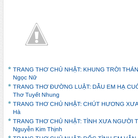
Thơ ...
EM CHI...
CON - .
TRANG THƠ CHỦ NHẬT: KHUNG TRỜI THÁNG 
Ngọc Nữ
TRANG THƠ ĐƯỜNG LUẬT: DẪU EM HẠ CUỐI
Thơ Tuyết Nhung
TRANG THƠ CHỦ NHẬT: CHÚT HƯƠNG XƯA - 
Hà
TRANG THƠ CHỦ NHẬT: TÌNH XƯA NGƯỜI TH
Nguyễn Kim Thịnh