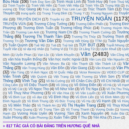
Bửu Hoài
(106)
Trịnh Hoài Linh
(5)
Trịnh Huy
(4)
Trịnh Duy Sơn
(2)
Trịnh Thuỳ M
(1)
Trịnh Tuyên
(1)
Trịnh Viết Hiền
(1)
Trịnh Viết Hiệp
(1)
Trịnh Yến
(2)
Trọng Mật
(2)
tr
Trúc Giang
(4)
Trúc Thanh Tâm
(12)
Trú
vương
(1)
Trúc Lập
(1)
Trúc Linh Lan
(2)
Thuyên
(3)
Truyệ
trung quốc
(1)
Trung Trung Đỉnh
(1)
Trung Y
(1)
Truong Nguyen
(1)
TRUYỆN NGẮN
(1173
dài
(10)
TRUYỆN DỊCH
(17)
Truyện ký
(2)
TRUYỆN VỪA
(14)
Trương Công Tưởng
(16)
Trương Đìn
Trương Diễm Phiến
(1)
Phượng
(8)
Trương Đình Tuấn
(3)
Trương Hồng Phúc
(14)
Trương Huỳnh Nh
Trườn
Trương Nam Chi
(5)
Trân
(2)
Trương Lan Anh
(1)
Trương Thanh Cường
(2)
Thắng
(65)
Trương Thị Thanh Tâm
(22)
Trường Thịnh
(6
Trương Thị Thúy
(2)
Trương Văn Dân
(21)
Tuấn Nguyễ
Trương Tri
(2)
Trương Viết Hùng
(1)
TTM
(1)
TÙY BÚT
(120)
(7)
Tuấn Quỳnh
(3)
Tuệ Mỹ
(1)
Tuti
(2)
Tuỳ bút
(2)
Tuyết Nhung
(2
Tuyết Vân
(1)
tứ đại mỹ nhân
(1)
Tường Vi
(1)
TX
(1)
Út Lãng Tử
(1)
Uyên Khuê
(2)
Uyê
Văn
(2483)
Minh
(1)
Uyển Phan
(1)
Vạn Lộc
(1)
Vành Khuyên
(1)
Văn Công M
văn hóa truyền thống
(5)
Văn học nước ngoài
(13)
(2)
Văn Lưu
(1)
Văn Nguyên
(1
Vă
Văn Nguyên Lương
(7)
Văn Nhược Ba
(1)
Văn Thạnh
(2)
Văn Thành Lê
(1)
Thắng
(23)
Vân Ph
Vân Đồn
(3)
Vân Giang
(12)
Văn Trọng Hùng
(1)
Vân Khanh
(2)
(32)
Vân Tùng
(2)
Vi Ánh Ngọc
(2)
Vi Quốc Hiệp
(1)
Victor Remizov
(1)
VIDEO CLIP
(2
Viễn Trình
(25)
Vĩn
Vĩnh Sơn
(7)
Việt Quỳnh
(1)
Việt Trang
(1)
Việt Trương
(1)
Thông
(43)
Vĩnh Tuy
(21)
Võ Chân Cửu
(17)
Võ Chí Nhất
(3)
Võ Bá Cường
(1)
V
Võ Diệu Thanh
(18)
Võ Đông Điền
(4)
Công Liêm
(1)
Võ Dõng
(1)
Võ Hà
(1)
Võ Hạn
Võ Ngọc Thọ
(4)
Võ Như Văn
(3)
Võ Thị Nga
(13)
(2)
Võ Mỹ Cát
(1)
Võ Thị Thu Thủ
Võ Thuỵ Như Phương
(15)
Võ Xuân Phươn
(1)
Võ Văn Hoa
(1)
Võ Văn Luyến
(1)
(3)
Vũ Đình Huy
(9)
Vũ Bình Lục
(1)
vũ đạo
(1)
Vũ Đình Liên
(1)
Vũ Đình Minh
(1)
V
Vũ Hạnh
(3)
Đình Nguyệt
(2)
Vũ Đình Thung
(2)
Vũ Đức Trọng
(1)
Vũ Hạ
(1)
Vũ Hùn
Vũ Thị Huyền Trang
(115)
Vũ Miên Thảo
(5)
Vũ Thụy Khu
(2)
Vũ Thành An
(1)
(8)
Vũ Trọng Quang
(1)
Vũ Trọng Tâm
(2)
Vũ Trọng Thanh
(1)
Vương Doãn
(1)
Vươn
Vương Hoài Uyên
(4)
Vương Tâm
(3)
Xanh Nguyên
(4)
Hạnh
(1)
Xuân Đài
(1
Xuân Phong
(6)
Xuân Tiến
(20)
Ý Thu
(3)
Yên Kha
(7)
Xuân Phương
(1)
Ziken
(2)
-------------------------------------------------------------------------
+ 817 TÁC GIẢ CÓ BÀI ĐĂNG TRÊN HƯƠNG QUÊ NHÀ