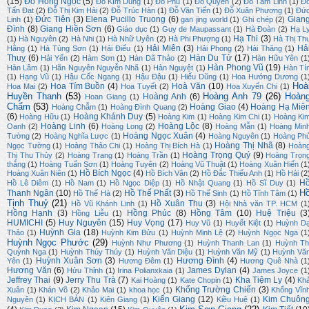
(15)
Đỗ Hồng Ngọc
(5)
Đỗ KIm Dung
(1)
Đỗ Phu
(1)
Đỗ Quyên
(2)
Đỗ Tâm Linh
(1)
Đ
Tấn Đạt
(2)
Đỗ Thị Kim Hải
(2)
Đỗ Trúc Hàn
(1)
Đỗ Văn Tiến
(1)
Đỗ Xuân Phương
(1)
Đứ
Đức Tiên
(3)
Elena Pucillo Truong
(6)
Gian
Linh
(1)
gan jing world
(1)
Ghi chép
(2)
Đình
(8)
Giang Hiền Sơn
(6)
Giáo dục
(1)
Guy de Maupassant
(1)
Hà Đoàn
(2)
Hạ L
Hạ Thi
(3)
(1)
Hà Nguyên
(2)
Hà Nhi
(1)
Hà Nhữ Uyên
(2)
Hà Phi Phượng
(1)
Hà Thị Th
Hải Miên
(3)
Hả
Hằng
(1)
Hà Tùng Sơn
(1)
Hải Điểu
(1)
Hải Phong
(2)
Hải Thăng
(1)
Thuỵ
(6)
Hàn Du Tử
(17)
Hải Yến
(2)
Hàm Sơn
(1)
Hàn Dã Thảo
(2)
Hàn Hữu Yên
(1
Hàn Phong Vũ
(19)
Hàn Lâm
(1)
Hãn Nguyên Nguyễn Nhã
(1)
Hàn Nguyệt
(1)
Hàn Tí
(1)
Hạng Vũ
(1)
Hậu Cốc Ngang
(1)
Hậu Đậu
(1)
Hiếu Dũng
(1)
Hoa Hướng Dương
(1
Hoà
Hoa Tím Buồn
(4)
Hoà Văn
(10)
Hoa Mai
(2)
Hoa Tuyết
(2)
Hoa Xuyến Chi
(1)
Huyền Thanh
(53)
Hoàng Anh 79
(26)
Hoàn
Hoàng Anh
(6)
Hoan Giang
(1)
Chẩm
(53)
Hoàng Giao
(4)
Hoàng Hạ Miê
Hoàng Chẫm
(1)
Hoàng Đình Quang
(2)
(6)
Hoàng Khánh Duy
(5)
Hoàng Hữu
(1)
Hoàng Kim
(1)
Hoàng Kim Chi
(1)
Hoàng Ki
Hoàng Linh
(6)
Hoàng Lộc
(8)
Oanh
(2)
Hoàng Long
(2)
Hoàng Mẫn
(1)
Hoàng Min
Hoàng Ngọc Xuân
(4)
Tường
(2)
Hoàng Nghĩa Lược
(1)
Hoàng Nguyên
(1)
Hoàng Ph
Hoàng Thị Nhã
(8)
Ngọc Tường
(1)
Hoàng Thảo Chi
(1)
Hoàng Thị Bích Hà
(1)
Hoàn
Hoàng Trọng Quý
(9)
Thị Thu Thủy
(2)
Hoàng Trang
(1)
Hoàng Trần
(1)
Hoàng Trọn
thắng
(1)
Hoàng Tuấn Sơn
(1)
Hoàng Tuyên
(2)
Hoàng Vũ Thuật
(1)
Hoàng Xuân Hiến
(1
Hồ Bích Ngọc
(4)
Hoàng Xuân Niên
(1)
Hồ Bích Vân
(2)
Hồ Đắc Thiếu Anh
(1)
Hồ Hải
(2
H
Hồ Lê Diêm
(1)
Hồ Nam
(1)
Hồ Ngọc Diệp
(1)
Hồ Nhật Quang
(1)
Hồ Sĩ Duy
(1)
H
Thanh Ngân
(10)
Hồ Thế Phất
(3)
Hồ Thế Hà
(2)
Hồ Thế Sinh
(1)
Hồ Tĩnh Tâm
(1)
Tịnh Thuỷ
(21)
Hồ Xuân Thu
(3)
Hồ Vũ Khánh Linh
(1)
Hội Nhà văn TP. HCM
(1
Hồng Hạnh
(3)
Hồng Phúc
(8)
Hồng Tâm
(10)
Huệ Triệu
(3
Hồng Liễu
(1)
HUMICHI
(5)
Huy Nguyên
(15)
Huy Vọng
(17)
Huy Vũ
(1)
Huyết Kiệt
(1)
Huỳnh D
Huỳnh Gia
(18)
Thảo
(1)
Huỳnh Kim Bửu
(1)
Huỳnh Minh Lệ
(2)
Huỳnh Ngọc Nga
(1
Huỳnh Ngọc Phước
(29)
Huỳnh Như Phương
(1)
Huỳnh Thanh Lan
(1)
Huỳnh Th
Quỳnh Nga
(1)
Huỳnh Thúy Thúy
(1)
Huỳnh Văn Diệu
(1)
Huỳnh Văn Mỹ
(1)
Huỳnh Vă
Huỳnh Xuân Sơn
(3)
Hương Đình
(4)
Yên
(1)
Hương Đêm
(1)
Hương Quê Nhà
(1
Hương Văn
(6)
James Dylan
(4)
Hửu Thỉnh
(1)
Irina Polianxkaia
(1)
James Joyce
(1
Jeffrey Thai
(9)
Jerry Thu Trà
(7)
Kha Tiệm Ly
(4)
Kai Hoàng
(1)
Kate Chopin
(1)
Kh
Khổng Trường Chiến
(3)
Xuân
(1)
Khán Võ
(2)
Khảo Mai
(1)
khoa học
(1)
Khổng Vĩn
Kiến Giang
(12)
Kim Chuôn
Nguyên
(1)
KỊCH BẢN
(1)
Kiên Giang
(1)
Kiều Huệ
(1)