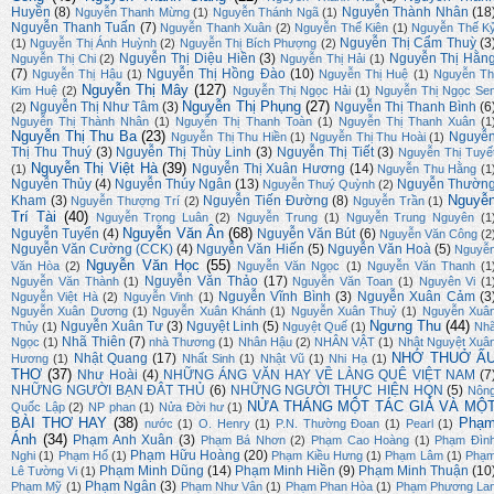
Huyền
(8)
Nguyễn Thành Nhân
(18
Nguyễn Thanh Mừng
(1)
Nguyễn Thánh Ngã
(1)
Nguyễn Thanh Tuấn
(7)
Nguyễn Thanh Xuân
(2)
Nguyễn Thế Kiên
(1)
Nguyễn Thế K
Nguyễn Thị Cẩm Thuỳ
(3
(1)
Nguyễn Thị Ánh Huỳnh
(2)
Nguyễn Thị Bích Phượng
(2)
Nguyễn Thị Diệu Hiền
(3)
Nguyễn Thị Hằn
Nguyễn Thị Chi
(2)
Nguyễn Thị Hải
(1)
(7)
Nguyễn Thị Hồng Đào
(10)
Nguyễn Thị Hậu
(1)
Nguyễn Thị Huệ
(1)
Nguyễn Th
Nguyễn Thị Mây
(127)
Kim Huệ
(2)
Nguyễn Thị Ngọc Hải
(1)
Nguyễn Thị Ngọc Se
Nguyễn Thị Phụng
(27)
Nguyễn Thị Như Tâm
(3)
Nguyễn Thị Thanh Bình
(6
(2)
Nguyễn Thị Thành Nhân
(1)
Nguyễn Thị Thanh Toàn
(1)
Nguyễn Thị Thanh Xuân
(1
Nguyễn Thị Thu Ba
(23)
Nguyễ
Nguyễn Thị Thu Hiền
(1)
Nguyễn Thị Thu Hoài
(1)
Thị Thu Thuý
(3)
Nguyễn Thị Thùy Linh
(3)
Nguyễn Thị Tiết
(3)
Nguyễn Thị Tuyế
Nguyễn Thị Việt Hà
(39)
Nguyễn Thị Xuân Hương
(14)
(1)
Nguyễn Thu Hằng
(1
Nguyễn Thủy
(4)
Nguyễn Thúy Ngân
(13)
Nguyễn Thườn
Nguyễn Thuý Quỳnh
(2)
Nguyễ
Kham
(3)
Nguyễn Tiến Đường
(8)
Nguyễn Thượng Trí
(2)
Nguyễn Trần
(1)
Trí Tài
(40)
Nguyễn Trọng Luân
(2)
Nguyễn Trung
(1)
Nguyễn Trung Nguyên
(1
Nguyễn Văn Ân
(68)
Nguyễn Tuyển
(4)
Nguyễn Văn Bút
(6)
Nguyễn Văn Công
(2
Nguyễn Văn Cường (CCK)
(4)
Nguyễn Văn Hiến
(5)
Nguyễn Văn Hoà
(5)
Nguyễ
Nguyễn Văn Học
(55)
Văn Hòa
(2)
Nguyễn Văn Ngọc
(1)
Nguyễn Văn Thanh
(1
Nguyễn Văn Thảo
(17)
Nguyễn Văn Thành
(1)
Nguyễn Văn Toan
(1)
Nguyên Vi
(1
Nguyễn Vĩnh Bình
(3)
Nguyễn Xuân Cảm
(3
Nguyễn Việt Hà
(2)
Nguyễn Vinh
(1)
Nguyễn Xuân Dương
(1)
Nguyễn Xuân Khánh
(1)
Nguyễn Xuân Thuỷ
(1)
Nguyễn Xuâ
Ngưng Thu
(44)
Nguyễn Xuân Tư
(3)
Nguyệt Linh
(5)
Thủy
(1)
Nguyệt Quế
(1)
Nh
Nhã Thiên
(7)
Ngọc
(1)
nhà Thương
(1)
Nhân Hậu
(2)
NHÂN VẬT
(1)
Nhật Nguyệt Xuâ
NHỚ THUỞ Ấ
Nhật Quang
(17)
Hương
(1)
Nhất Sinh
(1)
Nhật Vũ
(1)
Nhi Hạ
(1)
THƠ
(37)
Như Hoài
(4)
NHỮNG ÁNG VĂN HAY VỀ LÀNG QUÊ VIỆT NAM
(7
NHỮNG NGƯỜI BẠN ĐÂT THỦ
(6)
NHỮNG NGƯỜI THỰC HIỆN HQN
(5)
Nôn
NỬA THÁNG MỘT TÁC GIẢ VÀ MỘ
Quốc Lập
(2)
NP phan
(1)
Nửa Đời hư
(1)
BÀI THƠ HAY
(38)
Phạ
nước
(1)
O. Henry
(1)
P.N. Thường Đoan
(1)
Pearl
(1)
Ánh
(34)
Phạm Anh Xuân
(3)
Phạm Bá Nhơn
(2)
Phạm Cao Hoàng
(1)
Phạm Đìn
Phạm Hữu Hoàng
(20)
Nghi
(1)
Phạm Hổ
(1)
Phạm Kiều Hưng
(1)
Phạm Lâm
(1)
Phạ
Phạm Minh Dũng
(14)
Phạm Minh Hiền
(9)
Phạm Minh Thuận
(10
Lê Tường Vi
(1)
Phạm Ngân
(3)
Phạm Mỹ
(1)
Phạm Như Vân
(1)
Phạm Phan Hòa
(1)
Phạm Phương La