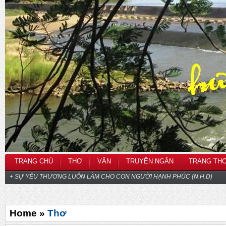
TRANG CHỦ
THƠ
VĂN
TRUYỆN NGẮN
TRANG TH
+ SỰ YÊU THƯƠNG LUÔN LÀM CHO CON NGƯỜI HẠNH PHÚC (N.H.D)
Home »
Thơ