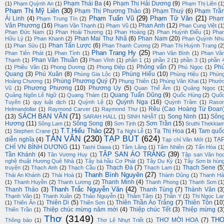
Phạm Thái Ba
(4)
Phạm Thị Hải Dương
(9)
(1)
Phạm Quỳnh An
(1)
Phạm Thị Liên
(1
Phạm Thị Mỹ Liên
(30)
Phạm Thị Phương Thảo
(3)
Phạm Thuý
(6)
Phạm Trầ
Phạm Tuấn Vũ
(29)
Phạm Tử Văn
(21)
Ái Linh
(4)
Phạ
Phạm Trung Tín
(2)
Văn Phương
(16)
Phan Anh
(12)
Phạm Văn Thạnh
(1)
Phạm Vũ
(1)
Phan Cung Việt
(1
Phan Đức Nam
(1)
Phan Hoài Thương
(1)
Phan Hoàng
(2)
Phan Huỳnh Điểu
(1)
Pha
Phan Mai Thư Nhã
(6)
Phan Nam
(20)
Hữu Lý
(1)
Phan Khanh
(2)
Phan Quỳnh Nh
Phan Tấn Lược
(6)
(1)
Phan Sửu
(1)
Phan Thanh Cương
(2)
Phan Thị Huỳnh Trang
(2
Phan Trang Hy
(25)
Phan Tiên Phát
(1)
Phan Tình
(1)
Phan Văn Bình
(1)
Phan Vă
Phan Văn Thuần
(3)
Thạnh
(1)
Phan Vĩnh
(1)
phần 1
(1)
phần 2
(1)
phần 3
(1)
phần 
Phỏng vấn
(7)
Ph
(1)
Phiêu Vân
(1)
Phong Dương
(2)
Phong Điệp
(1)
Phú Ngọc
(1)
Quang
(3)
Phú Xuân
(8)
Phùng Hiếu
(10)
Phùng Gia Lộc
(1)
Phùng Hiệu
(1)
Phùn
Phùng Phương Quý
(7)
Hoàng Chương
(1)
Phụng Thiên
(1)
Phùng Văn Khai
(1)
Phướ
Phương Phương
(10)
Phương Uy
(5)
Vũ
(1)
Quan Thế Âm
(1)
Quảng Ngọc
(1
Quang Tuấn Dũng
(9)
Quảng Ngôn Lê Ngữ
(1)
Quang Thám
(1)
Quốc Hùng
(2)
Quố
Quỳnh Nga
(16)
Tuyên
(1)
quy luật dịch
(1)
Quỳnh Lệ
(1)
Quỳnh Trâm
(1)
Raso
Rêu (Cao Hoàng Từ Đoan
Helmandollar
(1)
Raymond Carver
(1)
Raymond Thư
(1)
SÁCH BẠN VĂN
(71)
(13)
Song Ninh
(11)
Sôn
SARAH HALL
(1)
SINH NHẬT
(1)
Hương
(11)
Sông Song
(8)
Sơn Trần
(15)
Sông Lam
(1)
Sơn Tịnh
(2)
Sruthi Thekkia
T.T.Hiếu Thảo
(22)
Tạ Thị Hoa
(14)
Tam quố
(1)
Stephen Crane
(1)
Tạ Nghi Lễ
(1)
TẢN VĂN
(230)
TẠP BÚT
(624)
diễn nghĩa
(4)
TẠ
Tạp chí Văn Mới
(1)
CHÍ VN BÌNH DƯƠNG
(11)
Tashi Dawa
(1)
Tâm Lãng
(1)
Tâm Nhiên
(2)
Tấn Hòa
(1
TẬP SAN ÁO TRẮNG
(39)
Tần Khánh
(4)
Tân Vương Huy
(1)
Tập san Văn họ
nghệ thuật Hương Quê Nhà
(1)
Tây bá hầu Cơ Phát
(1)
Tây Du Ký
(1)
Tây Sơn bi hùn
Thạch Đà
(7)
Thạch Sene
(5
truyện
(2)
Thạch Anh
(2)
Thạch Cầu
(1)
Thạch Lam
(1)
Thanh Bình Nguyên
(27)
Thái An Khánh
(2)
Thái Hoà
(1)
Thành Dũng
(1)
Thanh Hả
Thanh Minh
(4)
(1)
Thanh Huyền
(2)
Thanh Lương
(2)
Thanh Phong
(1)
Thanh Sơn
(1
Thanh Trắc Nguyễn Văn
(42)
Thanh Thảo
(3)
Thanh Tùng
(7)
Thành Văn
(3
Thạnh Văn
(1)
Thanh Xuân
(2)
Thảo Nguyễn
(1)
Thâm Tâm
(1)
Thần Y
(1)
Thi Ngọc La
Thiên Di
(5)
Thiên Thần Áo Trắng
(7)
Thiên Tôn
(10
(1)
Thiên Ân
(1)
Thiên Sơn
(1)
Thiệp chúc mừng năm mới
(4)
Thiệp chúc Tết
(3)
Thiệp mừng
(3
Thiên Trần
(1)
Thơ
(3149)
TH
THƠ MỜI HOẠ
(7)
Thông báo
(1)
Thơ Lê Nhựt Triết
(1)