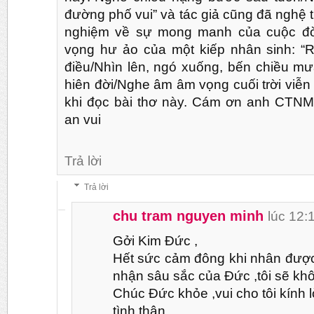
đường phố vui” và tác giả cũng đã nghệ t
nghiệm về sự mong manh của cuộc đời
vọng hư ảo của một kiếp nhân sinh: “R
điều/Nhìn lên, ngó xuống, bến chiều mư
hiên đời/Nghe âm âm vọng cuối trời viễ
khi đọc bài thơ này. Cám ơn anh CTNM 
an vui
Trả lời
Trả lời
chu tram nguyen minh
lúc 12:
Gởi Kim Đức ,
Hết sức cảm đông khi nhân được
nhận sâu sắc của Đức ,tôi sẽ kh
Chúc Đức khỏe ,vui cho tôi kính l
tình thân,