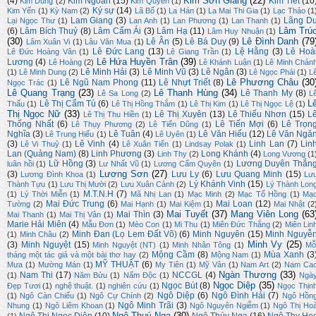
Kim Sơn Giang
(22)
(4)
Kim Ngoan
(15)
Kim Tiết
(10
Kim Dung
(2)
Kim Quyên
(1)
Ký sự
(14)
Kim Yến
(1)
Kỳ Nam
(2)
Lã Bố
(1)
La Hán
(1)
La Mai Thi Gia
(1)
Lạc Thảo
(1
Lam Giang
(3)
Lãng D
Lại Ngọc Thư
(1)
Lan Anh
(1)
Lan Phương
(1)
Lan Thanh
(1)
Lâm Trú
(6)
Lâm Bích Thuỷ
(8)
Lâm Cẩm Ái
(3)
Lâm Hạ
(11)
Lâm Huy Nhuận
(1)
(30)
Lê Đình Danh
(79
Lê Ân
(5)
Lê Bá Duy
(9)
Lâm Xuân Vi
(1)
Lâu Văn Mua
(1)
Lê Đức Lang
(13)
Lệ Hằng
(3)
Lê Hoà
Lê Đức Hoàng Vân
(1)
Lê Giang Trần
(1)
Lê Hứa Huyền Trân
(39)
Lương
(4)
Lê Hoàng
(2)
Lê Khánh Luận
(1)
Lê Minh Chán
Lê Minh Hải
(3)
Lê Minh Vũ
(3)
Lê Ngân
(3)
(1)
Lê Minh Dung
(2)
Lê Ngọc Phái
(1)
L
Lê Phương Châu
(30
Lê Ngũ Nam Phong
(11)
Lê Nhựt Triết
(8)
Ngọc Trác
(1)
Lê Quang Trạng
(23)
Lê Thanh Hùng
(34)
Lê Thanh My
(8)
Lê Sa Long
(2)
L
L
Lê Thị Cẩm Tú
(6)
Thấu
(1)
Lê Thị Hồng Thắm
(1)
Lê Thị Kim
(1)
Lê Thị Ngọc Lệ
(1)
Thị Ngọc Nữ
(33)
Lê Thị Xuyên
(13)
Lê Thiếu Nhơn
(15)
L
Lê Thị Thu Hiền
(1)
Thống Nhất
(6)
Lê Tiến Mợi
(6)
Lê Trọn
Lê Thụy Phương
(2)
Lê Tiến Dũng
(1)
Nghĩa
(3)
Lê Tuân
(4)
Lê Văn Hiếu
(12)
Lê Văn Ngă
Lê Trung Hiếu
(1)
Lê Uyên
(1)
(3)
Lê Vinh
(4)
Linh Lan
(7)
Lin
Lê Vi Thuỷ
(1)
Lê Xuân Tiến
(1)
Lindsay Polak
(1)
Lan (Quảng Nam)
(8)
Linh Phương
(3)
Long Khánh
(4)
Linh Thy
(2)
Long Vương
(1
Lữ Hồng
(3)
Lương Duyên Thắn
luân hồi
(1)
Lư Nhất Vũ
(1)
Lương Cẩm Quyên
(1)
Lương Sơn
(27)
(3)
Lưu Ly
(6)
Lưu Quang Minh
(15)
Lương Đình Khoa
(1)
Lư
Lý Khánh Vinh
(15)
Thành Tựu
(1)
Lưu Thị Mười
(2)
Lưu Xuân Cảnh
(2)
Lý Thành Lon
M.T.N.H
(7)
(1)
Lý Thời Miễn
(1)
Mã Nhị Lan
(1)
Mạc Minh
(2)
Mạc Tố Hồng
(1)
Mạ
Mai Đức Trung
(6)
Mai Loan
(12)
Tường
(2)
Mai Hạnh
(1)
Mai Kiệm
(1)
Mai Nhật
(2
Mai Tuyết
(37)
Mang Viên Long
(63
Mai Thìn
(3)
Mai Thanh
(1)
Mai Thị Vân
(1)
Marie Hải Miên
(4)
Mẫu Đơn
(1)
Mèo Con
(1)
Mi Thu
(1)
Miên Đức Thắng
(2)
Miên Lin
Minh Đan (Lọ Lem Đất Võ)
(6)
Minh Nguyên
(15)
Minh Nguyễ
(1)
Minh Châu
(2)
Minh Vy
(25)
(3)
Minh Nguyệt
(15)
Minh Nguyệt (NT)
(1)
Minh Nhân Tông
(1)
Mỗ
Mộng Cầm
(8)
Mùa Xanh
(3
tháng một tác giả và một bài thơ hay
(2)
Mộng Nam
(1)
MỸ THUẬT
(6)
Mưa
(1)
Mường Mán
(1)
My Tiên
(1)
Mỹ Vân
(1)
Nam Art
(2)
Nam Ca
Ngàn Thương
(33)
Nam Thi
(17)
NCCGL
(4)
(1)
Năm Bửu
(1)
Nấm Độc
(1)
Ngà
Ngọc Diệp
(35)
Ngọc Bút
(8)
Đẹp Tươi
(1)
nghệ thuật.
(1)
nghiên cứu
(1)
Ngọc Thịn
Ngô Diệp
(6)
Ngô Đình Hải
(7)
(1)
Ngô Càn Chiểu
(1)
Ngô Cự Chính
(2)
Ngô Hồn
Ngô Minh Trãi
(3)
Nhung
(1)
Ngô Liêm Khoan
(1)
Ngô Nguyên Ngiễm
(1)
Ngô Thị Ho
Ngô Thuý Nga
(30)
Ngô Thị Ngọc Diệp
(10)
Ngô Thúy Nga
(16)
Ngô Thy Họ
(1)