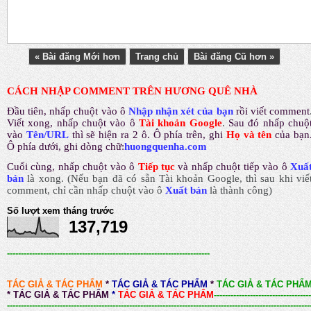
« Bài đăng Mới hơn
Trang chủ
Bài đăng Cũ hơn »
CÁCH NHẬP COMMENT TRÊN HƯƠNG QUÊ NHÀ
Đầu tiên, nhấp chuột vào ô
Nhập nhận xét của bạn
rồi viết comment
Viết xong, nhấp chuột vào ô
Tài khoản Google
.
Sau đó nhấp chuộ
vào
Tên/URL
thì sẽ hiện ra 2 ô. Ô phía trên, ghi
Họ và tên
của bạn
Ô phía dưới, ghi dòng chữ:
huongquenha.com
Cuối cùng, nhấp chuột vào ô
Tiếp tục
và nhấp chuột tiếp vào ô
Xuấ
bản
là xong.
(Nếu bạn đã có sẵn Tài khoản Google, thì sau khi viế
comment, chỉ cần nhấp chuột vào ô
Xuất bản
là thành công
)
Số lượt xem tháng trước
137,719
-------------------------------------------------------------------------
TÁC GIẢ & TÁC PHẨM
*
TÁC GIẢ & TÁC PHẨM
*
TÁC GIẢ & TÁC PHẨ
*
TÁC GIẢ & TÁC PHẨM
*
TÁC GIẢ & TÁC PHẨM
-----------------------------------
-------------------------------------------------------------------------------------------------------------