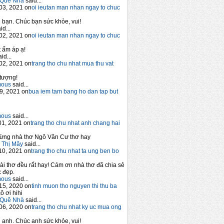
Quê Nhà
said...
03, 2021 on
oi ieutan man nhan ngay to chuc
bạn. Chúc bạn sức khỏe, vui!
id...
02, 2021 on
oi ieutan man nhan ngay to chuc
 ấm áp ạ!
id...
02, 2021 on
trang tho chu nhat mua thu vat
tượng!
mous
said...
9, 2021 on
bua iem tam bang ho dan tap but
mous
said...
1, 2021 on
trang tho chu nhat anh chang hai
ừng nhà thơ Ngô Văn Cư thơ hay
 Thị Mây
said...
10, 2021 on
trang tho chu nhat ta ung ben bo
ài thơ đều rất hay! Cám ơn nhà thơ đã chia sẻ
 đẹp.
mous
said...
15, 2020 on
tinh muon tho nguyen thi thu ba
ô ơi hihi
Quê Nhà
said...
06, 2020 on
trang tho chu nhat ky uc mua ong
anh. Chúc anh sức khỏe, vui!