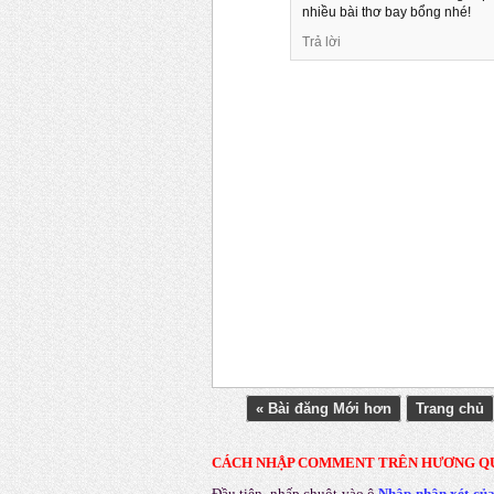
nhiều bài thơ bay bổng nhé!
Trả lời
« Bài đăng Mới hơn
Trang chủ
CÁCH NHẬP COMMENT TRÊN HƯƠNG Q
Đầu tiên, nhấp chuột vào ô
Nhập nhận xét củ