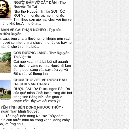
NGƯỜI ĐẬP VỠ CÂY ĐÀN - Thơ
Nguyễn Trí Tài
Nhà thơ Nguyễn Trí Tài SỢI TÓC
RƠI Mòn mỏi đợi ai, mòn mỏi đợi
Tình theo cơn gió mãi chơi vơi Em về
hỏng khô tóc Anh giữ tìn...
 MẠN VỀ CÁI PHẬN NGHÈO - Tạp bút
n Hữu Duyên
n xưa, ông cha ta thường nói không nên vạch
 người xem lưng, mà chuyện nghèo có hay ho
mà nói cho thiên hạ biế...
CON ĐƯỜNG LÀNG - Thơ Nguyễn
Thị Việt Hà
Cái ngõ xoan nhà bà Lối rất quanh
co, đường vàng rơm rạ Người đi làm
đồng buổi sáng vác cày bừa vội vã
Để chiều về thong thả ...
CHÙM THƠ VIẾT VỀ RƯỢU BÀU
ĐÁ CỦA VĂN THẮNG
RƯỢU BÀU ĐÁ Rượu ngon Bàu Đá
của quê mình Chắt lọc hương đời bọt
trắng tinh Bằng hữu tâm giao vui
chạm cốc Đầy vơi đôi chén ý l...
YỆN TÌNH BÊN DÒNG NHƯỢC THỦY -
 ngắn Trần Minh Nguyệt
ngồi bên dòng Nhược Thủy đăm
nhìn con nước mùa hạ trong xanh, dòng chảy
a, lờ lửng như...