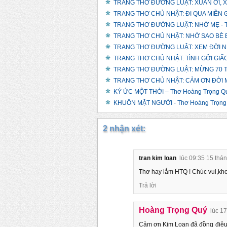
TRANG THƠ ĐƯỜNG LUẬT: XUÂN ƠI, XUÂN
TRANG THƠ CHỦ NHẬT: ĐI QUA MIỀN G
TRANG THƠ ĐƯỜNG LUẬT: NHỚ MẸ - T
TRANG THƠ CHỦ NHẬT: NHỚ SAO BÈ B
TRANG THƠ ĐƯỜNG LUẬT: XEM ĐỜI NHẸ
TRANG THƠ CHỦ NHẬT: TÌNH GỞI GIẤC 
TRANG THƠ ĐƯỜNG LUẬT: MỪNG 70 TU
TRANG THƠ CHỦ NHẬT: CẢM ƠN ĐỜI M
KÝ ỨC MỘT THỜI – Thơ Hoàng Trọng Q
KHUÔN MẶT NGƯỜI - Thơ Hoàng Trọng
2 nhận xét:
tran kim loan
lúc 09:35 15 thá
Thơ hay lắm HTQ ! Chúc vui,kh
Trả lời
Hoàng Trọng Quý
lúc 1
Cảm ơn Kim Loan đã đồng điệu 