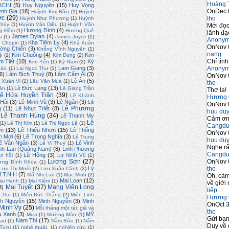
Hoàng 
ICHI
(5)
Huy Nguyên
(15)
Huy Vọng
OnDec 
nh Gia
(18)
Huỳnh Kim Bửu
(1)
Huỳnh
ớc
(29)
tho
Huỳnh Như Phương
(1)
Huỳnh
Thúy
(1)
Huỳnh Văn Diệu
(1)
Huỳnh Văn
Mới đọc
Hương Đình
(4)
g Đêm
(1)
Hương Quê
lãnh đạo
James Dylan
(4)
a
(1)
James Joyce
(1)
Anony
Kha Tiệm Ly
(4)
 Chopin
(1)
Khả Xuân
OnNov 
ờng Chiến
(3)
Khổng Vĩnh Nguyên
(1)
nang
Kim Chuông
(4)
Kim
ệ
(1)
Kim Dung
(2)
Chí tình
m Tiết
(10)
Ký
Kim Yến
(1)
Kỳ Nam
(2)
Anony
Lam Giang
(3)
hảo
(1)
Lại Ngọc Thư
(1)
6)
Lâm Bích Thuỷ
(8)
Lâm Cẩm Ái
(3)
OnNov 
Lê Ân
(5)
 Xuân Vi
(1)
Lâu Văn Mua
(1)
tho
Lê Đức Lang
(13)
ân
(1)
Lê Giang Trần
Thơ lạ!
ê Hứa Huyền Trân
(39)
Lê Khánh
Hương 
 Hải
(3)
Lê Minh Vũ
(3)
Lê Ngân
(3)
Lê
OnNov 
Lê Phương
g
(11)
Lê Nhựt Triết
(8)
huu du
Lê Thanh Hùng
(34)
Lê Thanh My
Cảm ơn 
Lê
(1)
Lê Thị Kim
(1)
Lê Thị Ngọc Lệ
(1)
Cangdu
ên
(13)
Lê Thiếu Nhơn
(15)
Lê Thống
OnNov 
n Mợi
(6)
Lê Trọng Nghĩa
(3)
Lê Trung
huu du
ê Văn Ngăn
(3)
Lê Vinh
Lê Vi Thuỷ
(1)
Nghe rấ
inh Lan (Quảng Nam)
(8)
Linh Phương
Cangdu
Lữ Hồng
(3)
ân hồi
(1)
Lư Nhất Vũ
(1)
OnNov 
Lương Sơn
(27)
ơng Đình Khoa
(1)
tho
Lý
Lưu Thị Mười
(2)
Lưu Xuân Cảnh
(2)
.T.N.H
(7)
Mã Nhị Lan
(1)
Mạc Minh
(2)
Oh, cảm
Mai Loan
(12)
ai Hạnh
(1)
Mai Kiệm
(1)
về giới 
Mai Tuyết
(37)
Mang Viên Long
3)
tiếp...
i Thu
(1)
Miên Đức Thắng
(2)
Miên Linh
Hương 
nh Nguyên
(15)
Minh Nguyễn
(3)
Minh
OnOct 3
Minh Vy
(25)
Mỗi tháng một tác giả và
tho
 Xanh
(3)
MỸ
Mưa
(1)
Mường Mán
(1)
Gửi bạ
Nam Thi
(17)
ao
(1)
Năm Bửu
(1)
Nấm
Duy về 
Tươi
(1)
nghệ thuật.
(1)
nghiên cứu
(1)