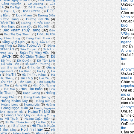
Hương 
u Trầm Nguyên Minh
(16)
Chu Vương
)
Công Nguyễn
(1)
Cơ Xương
(1)
Cúc
OnSep 
ÓA
(6)
Dạ Ngân
(1)
Dã Phong Bình
(2)
buoi
DỌC
8)
Dino Buzzati
(3)
Diệp Uy
(1)
Cẩm ơn 
Duy Phạm
(6)
uy Bằng
(1)
Dương Diệu
Vđhp
sa
Dương Hằng
(7)
Dương Kim Nhi
(4)
OnSep 
hành Thái
(3)
Dương Thị Yến Trinh
(2)
buoi
)
Đan Ngọc
(2)
đạo đức
(2)
Đào Hiền
(2)
HQN rất
Đào Phạm Thuỳ Trang
(82)
2)
Đào
VĐhp
sa
4)
Đào Thị Thu
Đào Thị Quý Thanh
(1)
OnSep 
ng Châu Long
(1)
Đặng Diệu Thoa
(1)
ngang
)
Đặng Quý Địch
(3)
Đặng Tấn Tới
(2)
Đặng Tường Vy
(3)
ng Trình
(1)
Đặng
Thơ ấn 
ĐIỂM BÁO
(2)
Điêu Thuyền
(1)
Đinh Lốc
Anony
Đoàn Thị Minh Hiệp
(4)
ương Duy
(1)
OnJul 2
 SÁCH
(30)
Đỗ Chiến Thắng
(6)
Đỗ
tran
Đỗ Phu
(1)
Đỗ Quyên
(2)
Đỗ Tâm Linh
👍
)
Đỗ Văn Tiến
(1)
Đỗ Xuân Phương
(1)
Giang
gan jing world
(1)
Ghi chép
(2)
Anony
upassant
(1)
Hà Đoàn
(2)
Hạ Ly
(1)
Hà
OnJun 0
Hạ Thi
(3)
g
(1)
Hà Thị Thu Hằng
(1)
Hà
muoi e
Hải Thuỵ
(6)
Hải Thăng
(1)
Hải Yến
(2)
Chúc m
 Hữu Yên
(1)
Hàn Lâm
(1)
Hãn Nguyên
àn Tín
(1)
Hạng Vũ
(1)
Hậu Cốc Ngang
Nguyễn
Hoa Tím Buồn
(4)
1)
Hoa Mai
(2)
Hoa
OnFeb 
ền Thanh
(53)
Hoàng
Hoan Giang
(1)
mo oi
Hoàng Chẫm
(1)
Hoàng Đình Quang
(2)
Cả ba b
Hoàng Khánh Duy
(5)
Hoàng Kim
(1)
cảm xúc
)
Hoàng Lộc
(8)
Hoàng Long
(2)
Hoàng
Anony
Hoàng Ngọc Xuân
(4)
Hoàng Nguyên
OnDec 
Hoàng Thị Nhã
(8)
àng Thị Bích Hà
(1)
Em nè c
Hoàng Trọng Quý
(9)
(1)
Hoàng Trọng
ng Vũ Thuật
(1)
Hoàng Xuân Hiến
(1)
Hương 
(2)
Hồ Đắc Thiếu Anh
(1)
Hồ Hải
(2)
Hồ
OnDec 
Hồ Thanh Ngân
uang
(1)
Hồ Sĩ Duy
(1)
tho
Hồ Tịnh Thuỷ
(21)
ồ Tĩnh Tâm
(1)
Hồ
Cảm ơn 
Hồng Hạnh
(3)
. HCM
(1)
Hồng Liễu
(1)