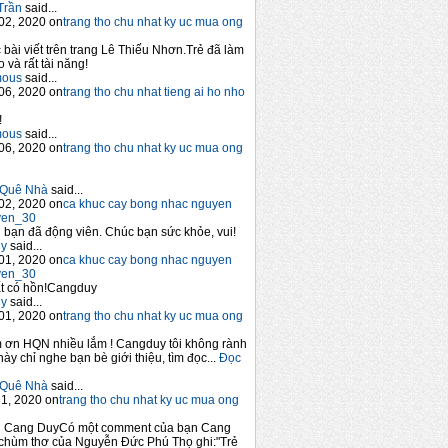
Trần
said...
02, 2020 on
trang tho chu nhat ky uc mua ong
 bài viết trên trang Lê Thiếu Nhơn.Trẻ đã làm
 và rất tài năng!
mous
said...
06, 2020 on
trang tho chu nhat tieng ai ho nho
!
mous
said...
06, 2020 on
trang tho chu nhat ky uc mua ong
Quê Nhà
said...
02, 2020 on
ca khuc cay bong nhac nguyen
yen_30
bạn đã động viên. Chúc bạn sức khỏe, vui!
y
said...
01, 2020 on
ca khuc cay bong nhac nguyen
yen_30
t có hồn!Cangduy
y
said...
01, 2020 on
trang tho chu nhat ky uc mua ong
 ơn HQN nhiều lắm ! Cangduy tôi không rành
này chỉ nghe bạn bè giới thiệu, tìm đọc...
Đọc
Quê Nhà
said...
1, 2020 on
trang tho chu nhat ky uc mua ong
n Cang DuyCó một comment của bạn Cang
chùm thơ của Nguyễn Đức Phú Thọ ghi:"Trẻ