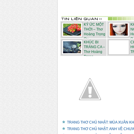
KÝ ỨC MỘT
K
THỜI – Thơ
N
Hoàng Trọng
H
Qu...
Q.
KHÚC BI
C
TRÁNG CA –
H
Thơ Hoàng
T
Trọng ...
TRANG THƠ CHỦ NHẬT: MÙA XUÂN KHÔ
TRANG THƠ CHỦ NHẬT: ANH VỀ CHƯA?