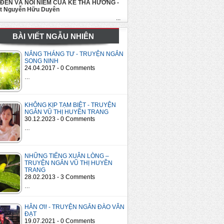
 ĐẾN VÀ NỖI NIỀM CỦA KẺ THA HƯƠNG -
út Nguyễn Hữu Duyên
...
BÀI VIẾT NGẪU NHIÊN
NẮNG THÁNG TƯ - TRUYỆN NGẮN
SONG NINH
24.04.2017 - 0 Comments
…
KHÔNG KỊP TẠM BIỆT - TRUYỆN
NGẮN VŨ THỊ HUYỀN TRANG
30.12.2023 - 0 Comments
…
NHỮNG TIẾNG XUÂN LÒNG –
TRUYỆN NGẮN VŨ THỊ HUYỀN
TRANG
28.02.2013 - 3 Comments
…
HÂN ƠI! - TRUYỆN NGẮN ĐÀO VĂN
ĐẠT
19.07.2021 - 0 Comments