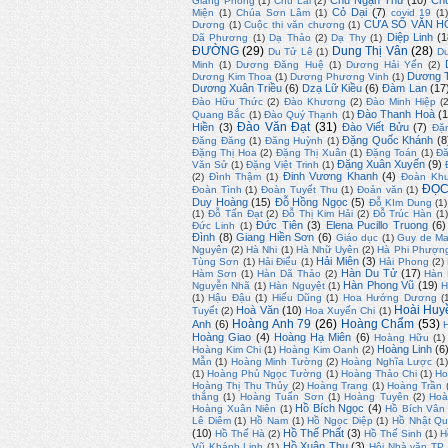
Chu Ngạn Thư
(10)
Ch
Giang Phong
(1)
Chu Lai
(2)
Cỏ Dại
(7)
Miện
(1)
Chúa Sơn Lâm
(1)
covid 19
(1
CỬA SỔ VĂN H
Dương
(1)
Cuộc thi văn chương
(1)
Diệp Linh
(1
Dã Phương
(1)
Dạ Thảo
(2)
Dạ Thy
(1)
ĐƯỜNG
(29)
Dung Thị Vân
(28)
Du Tử Lê
(1)
D
Minh
(1)
Dương Đăng Huệ
(1)
Dương Hải Yến
(2)
Dương T
Dương Kim Thoa
(1)
Dương Phương Vinh
(1)
Dương Xuân Triều
(6)
Dzạ Lữ Kiều
(6)
Đàm Lan
(17
Đào Hữu Thức
(2)
Đào Khương
(2)
Đào Minh Hiệp
(
Đào Thanh Hoà
(1
Quang Bắc
(1)
Đào Quý Thạnh
(1)
Đào Văn Đạt
(31)
Hiền
(3)
Đào Viết Bửu
(7)
Đặ
Đặng Quốc Khánh
(8
Đăng Đăng
(1)
Đăng Huỳnh
(1)
Đặng Thị Hoa
(2)
Đặng Thị Xuân
(1)
Đặng Toán
(1)
Đă
Đặng Xuân Xuyến
(9)
Văn Sử
(1)
Đặng Việt Trinh
(1)
Đinh Vương Khanh
(4)
(2)
Đình Thậm
(1)
Đoàn Kh
ĐỌC
Đoàn Tình
(1)
Đoàn Tuyết Thu
(1)
Đoản văn
(1)
Duy Hoàng
(15)
Đỗ Hồng Ngọc
(5)
Đỗ KIm Dung
(1)
(1)
Đỗ Tấn Đạt
(2)
Đỗ Thị Kim Hải
(2)
Đỗ Trúc Hàn
(1
Đức Tiên
(3)
Elena Pucillo Truong
(6)
Đức Linh
(1)
Đình
(8)
Giang Hiền Sơn
(6)
Giáo dục
(1)
Guy de Ma
Nguyên
(2)
Hà Nhi
(1)
Hà Nhữ Uyên
(2)
Hà Phi Phượn
Hải Miên
(3)
Tùng Sơn
(1)
Hải Điểu
(1)
Hải Phong
(2)
Hàn Du Tử
(17)
Hàm Sơn
(1)
Hàn Dã Thảo
(2)
Hàn
Hàn Phong Vũ
(19)
Nguyễn Nhã
(1)
Hàn Nguyệt
(1)
H
(1)
Hậu Đậu
(1)
Hiếu Dũng
(1)
Hoa Hướng Dương
(
Hoài Huy
Hoà Văn
(10)
Tuyết
(2)
Hoa Xuyến Chi
(1)
Hoàng Anh 79
(26)
Hoàng Chẩm
(53)
Anh
(6)
Hoàng Giao
(4)
Hoàng Hạ Miên
(6)
Hoàng Hữu
(1)
Hoàng Linh
(6
Hoàng Kim Chi
(1)
Hoàng Kim Oanh
(2)
Mẫn
(1)
Hoàng Minh Tường
(2)
Hoàng Nghĩa Lược
(1)
(1)
Hoàng Phủ Ngọc Tường
(1)
Hoàng Thảo Chi
(1)
Ho
Hoàng Thị Thu Thủy
(2)
Hoàng Trang
(1)
Hoàng Trần
thắng
(1)
Hoàng Tuấn Sơn
(1)
Hoàng Tuyên
(2)
Hoà
Hồ Bích Ngọc
(4)
Hoàng Xuân Niên
(1)
Hồ Bích Vân
Lê Diêm
(1)
Hồ Nam
(1)
Hồ Ngọc Diệp
(1)
Hồ Nhật Q
(10)
Hồ Thế Phất
(3)
Hồ Thế Hà
(2)
Hồ Thế Sinh
(1)
H
Hồ Xuân Thu
(3)
Vũ Khánh Linh
(1)
Hội Nhà văn TP