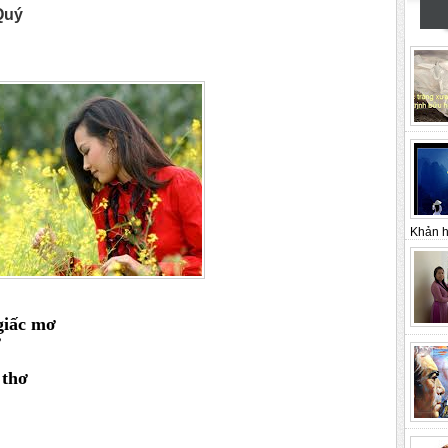
Quý
Khản h
giấc mơ
ờ
 thơ