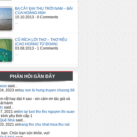
BA CÂY ĐẠI THỤ TRỜI NAM – BÀI
CỦA HOÀNG ANH
15.10.2013 - 0 Comments
…
CŨ RÍCH LỜI THƠ – THƠ RÊU
(CAO HOÀNG TỪ ĐOAN)
03.08.2013 - 1 Comments
…
PHẢN HỒI GẦN ĐÂY
mous
said...
04, 2023 on
tay son bi hung truyen chuong 66
m rất hay đạt 4 sao - xin cảm ơn tác giả và
át hành
ức
said...
7, 2021 on
tim lai tuoi tho tho nguyen thi xuan
 kính yêu thời cấp 1
Quê Nhà
said...
03, 2021 on
trang tho chu nhat mua thu vat
bạn. Chúc bạn sức khỏe, vui!