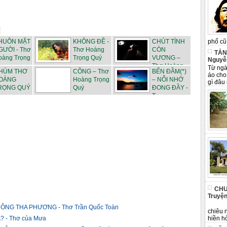
phố cũ 
HUÔN MẶT
KHÔNG ĐỀ -
CHÚT TÌNH
GƯỜI - Thơ
Thơ Hoàng
CÒN
TẢN
oàng Trọng
Trọng Quý
VƯƠNG –
Nguyễ
..
Thơ Hoàng
Từ ngà
HÙM THƠ
CÕNG – Thơ
BẾN ĐẦM(*)
Trọ...
áo cho
OÀNG
Hoàng Trọng
– NỖI NHỚ
gì đâu 
RỌNG QUÝ
Quý
ĐONG ĐẦY -
T...
CHU
Truyện
Tân 
NG THA PHƯƠNG - Thơ Trần Quốc Toàn
chiêu 
hiền hò
 - Thơ của Mưa