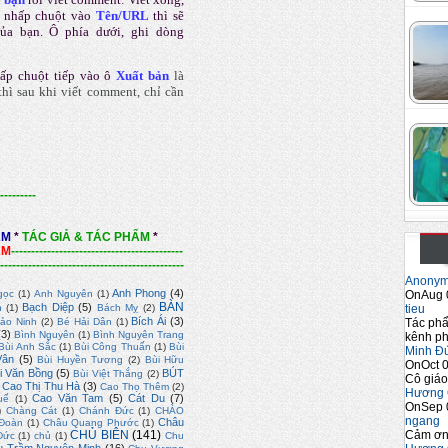
 nhấp chuột vào
Tên/URL
thì sẽ
của bạn. Ô phía dưới, ghi dòng
ấp chuột tiếp vào ô
Xuất bản
là
hì sau khi viết comment, chỉ cần
---------
ẨM
*
TÁC GIẢ & TÁC PHẨM
*
ẨM
-------------------------------------------
----------------------------------------------
Anony
Anh Phong
(4)
OnAug 
gọc
(1)
Anh Nguyên
(1)
BÀN
Bạch Diệp
(5)
tieu
n
(1)
Bách Mỵ
(2)
Bích Ái
(3)
Tác phẩ
ảo Ninh
(2)
Bé Hải Dân
(1)
(3)
Bình Nguyên
(1)
Bình Nguyên Trang
kênh ph
Bùi Anh Sắc
(1)
Bùi Công Thuấn
(1)
Bùi
Minh Đ
Vân
(5)
Bùi Huyền Tương
(2)
Bùi Hữu
OnOct 0
i Văn Bồng
(5)
BÚT
Bùi Việt Thắng
(2)
Cô giáo
Cao Thị Thu Hà
(3)
Cao Thọ Thêm
(2)
Hương 
Cao Văn Tam
(5)
Cát Du
(7)
uế
(1)
OnSep 
)
Chàng Cát
(1)
Chánh Đức
(1)
CHÀO
ngang
Châu
Đoàn
(1)
Châu Quang Phước
(1)
Cảm ơn 
CHỦ BIÊN
(141)
Đức
(1)
chủ
(1)
Chu