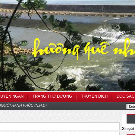
RUYỆN NGẮN
TRANG THƠ ĐƯỜNG
TRUYỆN DỊCH
ĐỌC SÁC
GƯỜI HẠNH PHÚC (N.H.D)
Xin gử