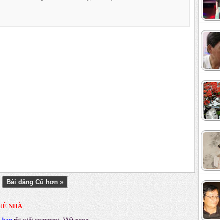
Bài đăng Cũ hơn »
UÊ NHÀ
a bạn
rồi viết comment
.
Viết xong,