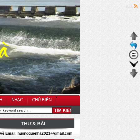
RSS
/
H
NHẠC
CHỦ BIÊN
THƯ & BÀI
i về Email: huongquenha2023@gmail.com