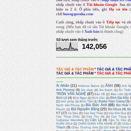
nhấp chuột vào ô
Tài khoản Google
.
Sau đó
hiện ra 2 ô. Ô phía trên, ghi
Họ và tên
chữ:
huongquenha.com
Cuối cùng, nhấp chuột vào ô
Tiếp tục
và nh
xong.
(Nếu bạn đã có sẵn Tài khoản Google, t
nhấp chuột vào ô
Xuất bản
là thành công
)
Số lượt xem tháng trước
142,056
----------------------------------------------------------------
TÁC GIẢ & TÁC PHẨM
*
TÁC GIẢ & TÁC PH
TÁC GIẢ & TÁC PHẨM
*
TÁC GIẢ & TÁC PH
----------------------------------------------------------------
------
Ái Nhân
(21)
ẢNH
(58)
Ambrose Bierce
(1)
Anh N
Anh Phương
(9)
âm nhạc
(2)
âm thanh
(1)
Ân Thiê
TRÒN VĂN NGHỆ
(87)
Bảo Hồ
(1)
Bảo Lâm
(1)
B
Bích Lê
(4)
Bình Địa Mộc
Bích Ngọc
(1)
Bích Vân
(2)
Bobby Nam Giang
(3)
(2)
binh pháp
(1)
Bình Tâm
(1)
Bùi Đức Ánh
(66)
Bùi Hoài 
Danh Hải Phong
(1)
Bùi Nguyên Bằng
(25)
Bùi Nhựa
(4)
Bù
Phước
(1)
KÝ
(17)
Ca Dao
(2)
Cao Duy Thảo
(1)
Cao Kim Quy
(1)
Cao Thoại Châu
(1)
Cao Thu Hà
(1)
Cao Trọng Q
Cẩm Lệ
(4)
Catherine Mansfield
(1)
Cẩm Tú Cầu
(1
XUÂN 2014
(1)
CHÂN DUNG VĂN NGHỆ SĨ
(2)
Châu 
Thạch
(9)
Châu Thường Vinh
(1)
Chí Anh
(1)
Chính 