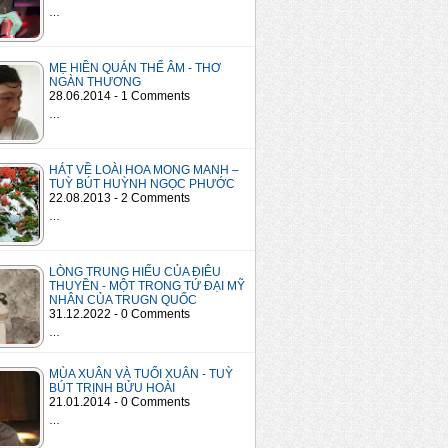
…
MẸ HIỀN QUÁN THẾ ÂM - THƠ
NGÀN THƯƠNG
28.06.2014 - 1 Comments
…
HÁT VỀ LOÀI HOA MONG MANH –
TUỲ BÚT HUỲNH NGỌC PHƯỚC
22.08.2013 - 2 Comments
…
LÒNG TRUNG HIẾU CỦA ĐIÊU
THUYỀN - MỘT TRONG TỨ ĐẠI MỸ
NHÂN CỦA TRUGN QUỐC
31.12.2022 - 0 Comments
…
MÙA XUÂN VÀ TUỔI XUÂN - TUỲ
BÚT TRỊNH BỬU HOÀI
21.01.2014 - 0 Comments
…