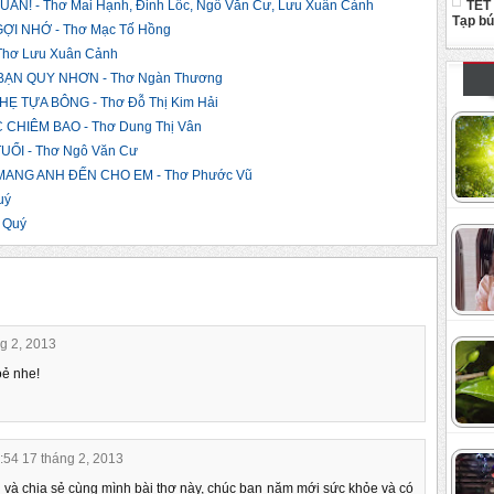
TẾT
! - Thơ Mai Hạnh, Đinh Lốc, Ngô Văn Cư, Lưu Xuân Cảnh
Tạp b
ỢI NHỚ - Thơ Mạc Tố Hồng
hơ Lưu Xuân Cảnh
ẠN QUY NHƠN - Thơ Ngàn Thương
 TỰA BÔNG - Thơ Đỗ Thị Kim Hải
CHIÊM BAO - Thơ Dung Thị Vân
ỔI - Thơ Ngô Văn Cư
ANG ANH ĐẾN CHO EM - Thơ Phước Vũ
uý
 Quý
ng 2, 2013
oẻ nhe!
7:54 17 tháng 2, 2013
và chia sẻ cùng mình bài thơ này, chúc bạn năm mới sức khỏe và có