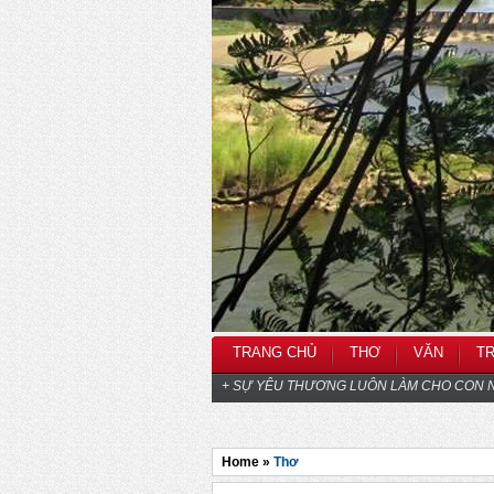
TRANG CHỦ
THƠ
VĂN
T
+ SỰ YÊU THƯƠNG LUÔN LÀM CHO CON N
Home »
Thơ