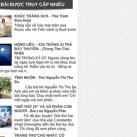
BÀI ĐƯỢC TRUY CẬP NHIỀU
KHÚC TRĂNG XƯA - Thơ Trịnh
Bửu Hoài
Trăng vẫn về Gác mái hiên xưa
Rượu vẫn nở Trên vành ly thuở trước
HỒNG LIỄU – KÌA TRĂNG AI THẢ
ĐẦY THUYỀN…(Trang Thơ Chủ
Nhật)
TÌM TRONG KÝ ỨC Ngược dòng tìm
lại ngày xưa Ngọt lời ru mẹ khúc trưa
nắng hè Thẳm sâu ký ức - tiếng ve
ơi gọi bạn mà n...
TÌNH MUỘN - Thơ Nguyễn Thị Thu
Ba
Cây bút trẻ Nguyễn Thị Thu Ba
Anh yêu em và thêm ai khác nữa Vẫn
dối lòng bảo “Duy nhất mình em” Chỉ
một ngày mà anh phân ...
“GIỜ THỨ 25” VÀ SỐ PHẬN CON
NGƯỜI - Bài của Nguyễn Phin
Tôi đã đọc truyện “Giờ thứ hai
mươi lăm” của nhà văn Constantin
Virgil Gheorghiu đến lần thứ ba, thứ
tư. Tôi cũng đã xem phim cùng...
TRANG THƠ CHỦ NHẬT: CÓ