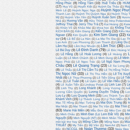
Hồng Phúc
(8)
Hồng Tâm
(10)
Huệ Triệu
(3)
HUM
(17)
Huỳ
Huy Vũ
(1)
Huyết Kiệt
(1)
Huỳnh Dạ Thảo
(1)
Huỳnh Ngọc Phư
Minh Lệ
(2)
Huỳnh Ngọc Nga
(1)
Thanh Lan
(1)
Huỳnh Thị Quỳnh Nga
(1)
Huỳnh Thúy 
Huỳnh Xuân Sơn
(3)
Mỹ
(1)
Huỳnh Văn Yên
(1)
Hươn
Hương Văn
(6)
Nhà
(1)
Hửu Thỉnh
(1)
Irina Polianxkai
Jeffrey Thai
(9)
Jerry Thu Trà
(7)
Kai Hoàng
(1)
Kate
Khổng Trư
(1)
Khán Võ
(2)
Khảo Mai
(1)
khoa học
(1)
Kiến Giang
(12)
KỊCH BẢN
(1)
Kiên Giang
(1)
Kiều Hu
Kim Sơn Giang
(22)
Ngoan
(15)
Ki
Kim Quyên
(1)
sự
(14)
Lã Bố
(1)
La Hán
(1)
La Mai Thi Gia
(1)
Lạc T
Lãng Du
(
Lan Anh
(1)
Lan Phương
(1)
Lan Thanh
(1)
Lâm Trúc
(30)
Lâm Hạ
(11)
Lâm Huy Nhuận
(1)
Lâm
Lê Đình Danh
(79)
Lê Bá Duy
(9)
Lê Đức Hoàng V
L
Lệ Hằng
(3)
Lê Hoài Lương
(4)
(1)
Lê Hoàng
(2)
Lê Minh
Luận
(1)
Lê Minh Chánh
(1)
Lê Minh Dung
(2)
Lê Ngũ Nam Phon
Ngọc Phái
(1)
Lê Ngọc Trác
(1)
Châu
(30)
Lê Quang Trạng
(23)
Lê Sa Long
(2)
(8)
Lê Thị Cẩm Tú
(6)
Lê Thấu
(1)
Lê Thị Hồng Thắm
Thị Ngọc Nữ
(33)
Lê Thị Xuy
Lê Thị Thu Hiền
(1)
Nhất
(6)
Lê Tiế
Lê Thụy Phương
(2)
Lê Tiến Dũng
(1)
Lê Tuân
(4)
Lê Văn Hiếu
(12)
L
Hiếu
(1)
Lê Uyên
(1)
(4)
Linh Lan
(7)
L
Lê Xuân Tiến
(1)
Lindsay Polak
(1)
(3)
Long Khánh
(4)
Linh Thy
(2)
Long Vương
(1)
lu
Lương Duyên Thắng
(3)
Lương Cẩm Quyên
(1)
Lư
Lưu Ly
(6)
Lưu Quang Minh
(15)
Lưu Thành Tựu
(1)
Khánh Vinh
(15)
M
Lý Thành Long
(1)
Lý Thời Miễn
(1)
Mai Đức Trung
(6)
Mạc Tố Hồng
(1)
Mạc Tường
(2)
M
Mai Thìn
(
Mai Nhật
(2)
Mai Thanh
(1)
Mai Thị Vân
(1)
(63)
Marie Hải Miên
(4)
Mẫu Đơn
(1)
Mèo Con
(1)
M
Minh Đan (Lọ Lem Đất Võ)
(6)
Mi
(1)
Minh Châu
(2)
Nguyệt
(15)
Minh Nguyệt (NT)
(1)
Minh Nhân Tông
(1)
Mộng Cầm
(8)
Mùa
một bài thơ hay
(2)
Mộng Nam
(1)
THUẬT
(6)
My Tiên
(1)
Mỹ Vân
(1)
Nam Art
(2)
Nam C
Ngàn Thương
(33)
NCCGL
(4)
Độc
(1)
Ngày Đẹp 