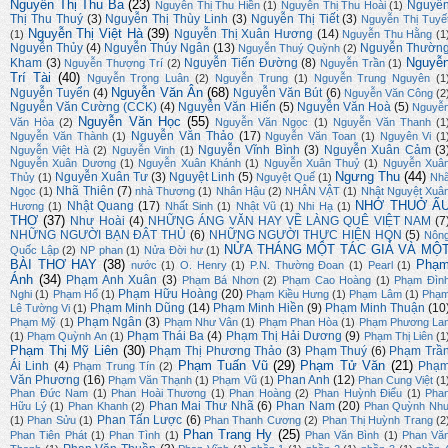
Nguyễn Thị Thu Ba
(23)
Nguyễ
Nguyễn Thị Thu Hiền
(1)
Nguyễn Thị Thu Hoài
(1)
Thị Thu Thuý
(3)
Nguyễn Thị Thùy Linh
(3)
Nguyễn Thị Tiết
(3)
Nguyễn Thị Tuyế
Nguyễn Thị Việt Hà
(39)
Nguyễn Thị Xuân Hương
(14)
(1)
Nguyễn Thu Hằng
(1
Nguyễn Thủy
(4)
Nguyễn Thúy Ngân
(13)
Nguyễn Thườn
Nguyễn Thuý Quỳnh
(2)
Nguyễ
Kham
(3)
Nguyễn Tiến Đường
(8)
Nguyễn Thượng Trí
(2)
Nguyễn Trần
(1)
Trí Tài
(40)
Nguyễn Trọng Luân
(2)
Nguyễn Trung
(1)
Nguyễn Trung Nguyên
(1
Nguyễn Văn Ân
(68)
Nguyễn Tuyển
(4)
Nguyễn Văn Bút
(6)
Nguyễn Văn Công
(2
Nguyễn Văn Cường (CCK)
(4)
Nguyễn Văn Hiến
(5)
Nguyễn Văn Hoà
(5)
Nguyễ
Nguyễn Văn Học
(55)
Văn Hòa
(2)
Nguyễn Văn Ngọc
(1)
Nguyễn Văn Thanh
(1
Nguyễn Văn Thảo
(17)
Nguyễn Văn Thành
(1)
Nguyễn Văn Toan
(1)
Nguyên Vi
(1
Nguyễn Vĩnh Bình
(3)
Nguyễn Xuân Cảm
(3
Nguyễn Việt Hà
(2)
Nguyễn Vinh
(1)
Nguyễn Xuân Dương
(1)
Nguyễn Xuân Khánh
(1)
Nguyễn Xuân Thuỷ
(1)
Nguyễn Xuâ
Ngưng Thu
(44)
Nguyễn Xuân Tư
(3)
Nguyệt Linh
(5)
Thủy
(1)
Nguyệt Quế
(1)
Nh
Nhã Thiên
(7)
Ngọc
(1)
nhà Thương
(1)
Nhân Hậu
(2)
NHÂN VẬT
(1)
Nhật Nguyệt Xuâ
NHỚ THUỞ Ấ
Nhật Quang
(17)
Hương
(1)
Nhất Sinh
(1)
Nhật Vũ
(1)
Nhi Hạ
(1)
THƠ
(37)
Như Hoài
(4)
NHỮNG ÁNG VĂN HAY VỀ LÀNG QUÊ VIỆT NAM
(7
NHỮNG NGƯỜI BẠN ĐÂT THỦ
(6)
NHỮNG NGƯỜI THỰC HIỆN HQN
(5)
Nôn
NỬA THÁNG MỘT TÁC GIẢ VÀ MỘ
Quốc Lập
(2)
NP phan
(1)
Nửa Đời hư
(1)
BÀI THƠ HAY
(38)
Phạ
nước
(1)
O. Henry
(1)
P.N. Thường Đoan
(1)
Pearl
(1)
Ánh
(34)
Phạm Anh Xuân
(3)
Phạm Bá Nhơn
(2)
Phạm Cao Hoàng
(1)
Phạm Đìn
Phạm Hữu Hoàng
(20)
Nghi
(1)
Phạm Hổ
(1)
Phạm Kiều Hưng
(1)
Phạm Lâm
(1)
Phạ
Phạm Minh Dũng
(14)
Phạm Minh Hiền
(9)
Phạm Minh Thuận
(10
Lê Tường Vi
(1)
Phạm Ngân
(3)
Phạm Mỹ
(1)
Phạm Như Vân
(1)
Phạm Phan Hòa
(1)
Phạm Phương La
Phạm Thái Ba
(4)
Phạm Thị Hải Dương
(9)
(1)
Phạm Quỳnh An
(1)
Phạm Thị Liên
(1
Phạm Thị Mỹ Liên
(30)
Phạm Thị Phương Thảo
(3)
Phạm Thuý
(6)
Phạm Trầ
Phạm Tuấn Vũ
(29)
Phạm Tử Văn
(21)
Ái Linh
(4)
Phạ
Phạm Trung Tín
(2)
Văn Phương
(16)
Phan Anh
(12)
Phạm Văn Thạnh
(1)
Phạm Vũ
(1)
Phan Cung Việt
(1
Phan Đức Nam
(1)
Phan Hoài Thương
(1)
Phan Hoàng
(2)
Phan Huỳnh Điểu
(1)
Pha
Phan Mai Thư Nhã
(6)
Phan Nam
(20)
Hữu Lý
(1)
Phan Khanh
(2)
Phan Quỳnh Nh
Phan Tấn Lược
(6)
(1)
Phan Sửu
(1)
Phan Thanh Cương
(2)
Phan Thị Huỳnh Trang
(2
Phan Trang Hy
(25)
Phan Tiên Phát
(1)
Phan Tình
(1)
Phan Văn Bình
(1)
Phan Vă