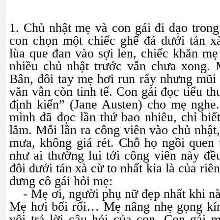
1. Chủ nhật mẹ và con gái đi dạo tron
con chọn một chiếc ghế đá dưới tán x
lùa que đan vào sợi len, chiếc khăn mẹ
nhiều chủ nhật trước vẫn chưa xong.
Bân, đôi tay mẹ hơi run rẩy nhưng mũi
văn vẫn còn tinh tế. Con gái đọc tiểu t
định kiến” (Jane Austen) cho mẹ nghe
mình đã đọc lần thứ bao nhiêu, chỉ biế
lắm. Mỗi lần ra công viên vào chủ nhậ
mưa, không giá rét. Chỗ họ ngồi quen
như ai thường lui tới công viên này đ
đôi dưới tán xà cừ to nhất kia là của ri
dưng cô gái hỏi mẹ:
- Mẹ ơi, người phụ nữ đẹp nhất khi n
Mẹ hơi bối rối… Mẹ nâng nhẹ gọng kí
vội trả lời câu hỏi của con. Con gái 