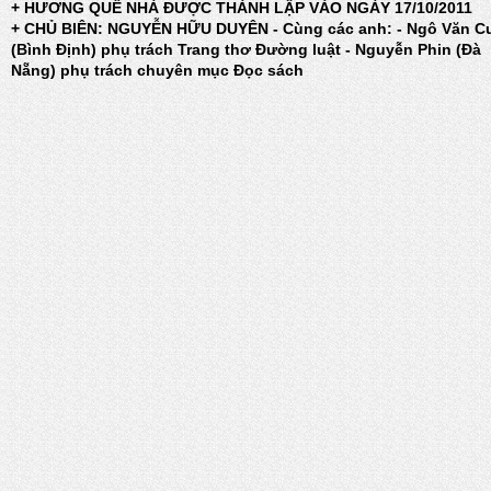
+ HƯƠNG QUÊ NHÀ ĐƯỢC THÀNH LẬP VÀO NGÀY 17/10/2011
+ CHỦ BIÊN: NGUYỄN HỮU DUYÊN - Cùng các anh: - Ngô Văn C
(Bình Định) phụ trách Trang thơ Đường luật - Nguyễn Phin (Đà
Nẵng) phụ trách chuyên mục Đọc sách