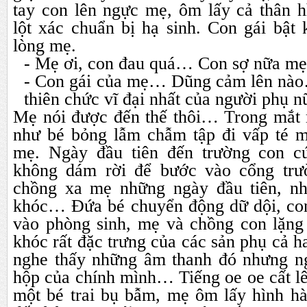
tay con lên ngực mẹ, ôm lấy cả thân h
lột xác chuẩn bị hạ sinh. Con gái bật 
lòng mẹ.
- Mẹ ơi, con đau quá… Con sợ nữa m
- Con gái của mẹ… Dũng cảm lên nào
thiên chức vĩ đại nhất của người phụ 
Mẹ nói được đến thế thôi… Trong mắt 
như bé bỏng lẫm chẫm tập đi vấp té 
mẹ. Ngày đầu tiên đến trường con 
không dám rời để bước vào cổng trư
chồng xa mẹ những ngày đầu tiên, nh
khóc… Đứa bé chuyển động dữ dội, c
vào phòng sinh, mẹ và chồng con lặng 
khóc rất đặc trưng của các sản phụ cả 
nghe thấy những âm thanh đó nhưng ng
hộp của chính mình… Tiếng oe oe cất lê
một bé trai bụ bẫm, mẹ ôm lấy hình hà