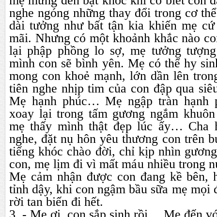
mẹ mừng đến bật khóc khi có biết con 
nghe ngóng những thay đổi trong cơ th
dài tưởng như bất tận kia khiến mẹ cứ
mãi. Nhưng có một khoảnh khắc nào c
lại phập phồng lo sợ, mẹ tưởng tượng
mình con sẽ bình yên. Mẹ có thể hy sinh
mong con khoẻ mạnh, lớn dần lên tron
tiên nghe nhịp tim của con đập qua si
Mẹ hạnh phúc… Mẹ ngập tràn hạnh 
xoay lại trong tấm gương ngắm khuôn
mẹ thấy mình thật đẹp lúc ấy… Cha 
nghe, đặt nụ hôn yêu thương con trên
tiếng khóc chào đời, chỉ kịp nhìn gương
con, mẹ lịm đi vì mất máu nhiều trong 
Mẹ cảm nhận được con đang kề bên, h
tỉnh dậy, khi con ngậm bầu sữa mẹ mọi 
rời tan biến đi hết.
3. - Mẹ ơi, con sắp sinh rồi… Mẹ đến vớ