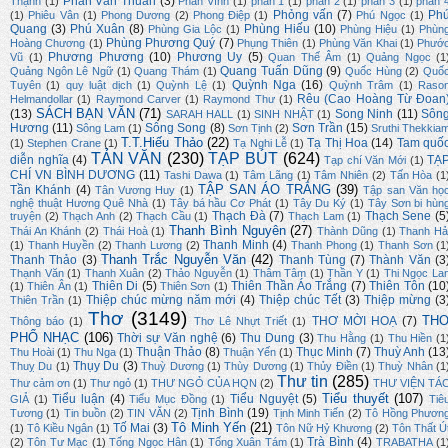
Phan Văn Thuần
(3)
Thạnh
(1)
Phan Vĩnh
(1)
phần 1
(1)
phần 2
(1)
phần 3
(1)
phần 
Phỏng vấn
(7)
Ph
(1)
Phiêu Vân
(1)
Phong Dương
(2)
Phong Điệp
(1)
Phú Ngọc
(1)
Quang
(3)
Phú Xuân
(8)
Phùng Hiếu
(10)
Phùng Gia Lộc
(1)
Phùng Hiệu
(1)
Phùn
Phùng Phương Quý
(7)
Hoàng Chương
(1)
Phụng Thiên
(1)
Phùng Văn Khai
(1)
Phướ
Phương Phương
(10)
Phương Uy
(5)
Vũ
(1)
Quan Thế Âm
(1)
Quảng Ngọc
(1
Quang Tuấn Dũng
(9)
Quảng Ngôn Lê Ngữ
(1)
Quang Thám
(1)
Quốc Hùng
(2)
Quố
Quỳnh Nga
(16)
Tuyên
(1)
quy luật dịch
(1)
Quỳnh Lệ
(1)
Quỳnh Trâm
(1)
Raso
Rêu (Cao Hoàng Từ Đoan
Helmandollar
(1)
Raymond Carver
(1)
Raymond Thư
(1)
SÁCH BẠN VĂN
(71)
(13)
Song Ninh
(11)
Sôn
SARAH HALL
(1)
SINH NHẬT
(1)
Hương
(11)
Sông Song
(8)
Sơn Trần
(15)
Sông Lam
(1)
Sơn Tịnh
(2)
Sruthi Thekkia
T.T.Hiếu Thảo
(22)
Tạ Thị Hoa
(14)
Tam quố
(1)
Stephen Crane
(1)
Tạ Nghi Lễ
(1)
TẢN VĂN
(230)
TẠP BÚT
(624)
diễn nghĩa
(4)
TẠ
Tạp chí Văn Mới
(1)
CHÍ VN BÌNH DƯƠNG
(11)
Tashi Dawa
(1)
Tâm Lãng
(1)
Tâm Nhiên
(2)
Tấn Hòa
(1
TẬP SAN ÁO TRẮNG
(39)
Tần Khánh
(4)
Tân Vương Huy
(1)
Tập san Văn họ
nghệ thuật Hương Quê Nhà
(1)
Tây bá hầu Cơ Phát
(1)
Tây Du Ký
(1)
Tây Sơn bi hùn
Thạch Đà
(7)
Thạch Sene
(5
truyện
(2)
Thạch Anh
(2)
Thạch Cầu
(1)
Thạch Lam
(1)
Thanh Bình Nguyên
(27)
Thái An Khánh
(2)
Thái Hoà
(1)
Thành Dũng
(1)
Thanh Hả
Thanh Minh
(4)
(1)
Thanh Huyền
(2)
Thanh Lương
(2)
Thanh Phong
(1)
Thanh Sơn
(1
Thanh Trắc Nguyễn Văn
(42)
Thanh Thảo
(3)
Thanh Tùng
(7)
Thành Văn
(3
Thạnh Văn
(1)
Thanh Xuân
(2)
Thảo Nguyễn
(1)
Thâm Tâm
(1)
Thần Y
(1)
Thi Ngọc La
Thiên Di
(5)
Thiên Thần Áo Trắng
(7)
Thiên Tôn
(10
(1)
Thiên Ân
(1)
Thiên Sơn
(1)
Thiệp chúc mừng năm mới
(4)
Thiệp chúc Tết
(3)
Thiệp mừng
(3
Thiên Trần
(1)
Thơ
(3149)
TH
THƠ MỜI HOẠ
(7)
Thông báo
(1)
Thơ Lê Nhựt Triết
(1)
PHỔ NHẠC
(106)
Thời sự Văn nghệ
(6)
Thu Dung
(3)
Thu Hằng
(1)
Thu Hiền
(1
Thuận Thảo
(8)
Thục Minh
(7)
Thuỳ Anh
(13
Thu Hoài
(1)
Thu Nga
(1)
Thuận Yến
(1)
Thụy Du
(3)
Thuỵ Du
(1)
Thuỳ Dương
(1)
Thùy Dương
(1)
Thủy Điền
(1)
Thuỳ Nhân
(1
Thư tin
(285)
Thư cảm ơn
(1)
Thư ngỏ
(1)
THƯ NGỎ CỦA HQN
(2)
THƯ VIỆN TÁ
Tiểu thuyết
(107)
Tiểu luận
(4)
Tiểu Nguyệt
(5)
GIẢ
(1)
Tiểu Mục Đồng
(1)
Tiê
Tịnh Bình
(19)
Tương
(1)
Tin buồn
(2)
TIN VĂN
(2)
Tịnh Minh Tiến
(2)
Tô Hồng Phươn
Tô Minh Yến
(21)
Tố Mai
(3)
(1)
Tô Kiều Ngân
(1)
Tôn Nữ Hỷ Khương
(2)
Tôn Thất Ú
Trà Bình
(4)
(2)
Tôn Tư Mạc
(1)
Tống Ngọc Hân
(1)
Tống Xuân Tám
(1)
TRABATHA
(1