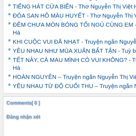
TIẾNG HÁT CỬA BIỂN - Thơ Nguyễn Thị Việt 
ĐÓA SAN HÔ MÀU HUYẾT - Thơ Nguyễn Thị V
ĐÊM CHƯA MÒN BÓNG TỐI NGỦ CÙNG EM - T
Hà
KHI CUỘC VUI ĐÃ NHẠT - Truyện ngắn Nguyễn
YÊU NHAU NHƯ MÙA XUÂN BẤT TẬN - Tuỳ bút
TẾT NÀY, CÀ MAU MÌNH CÓ VUI KHÔNG? - Tuỳ
Hà
HOÀN NGUYÊN – Truyện ngắn Nguyễn Thị Vi
YÊU NHAU TỪ ĐỘ CUỐI THU – Truyện ngắn Ng
Comments[ 0 ]
Đăng nhận xét