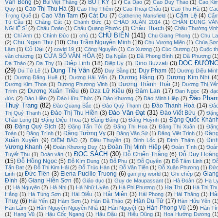
Văn Bồng
(5)
BÚT KÝ
(17)
Bùi Việt Thắng
(2)
Ca Dao
(2)
Cao Duy Thảo
(1)
Cao Ki
Cao Thị Thu Hà
(3)
Quy
(1)
Cao Thọ Thêm
(2)
Cao Thoại Châu
(1)
Cao Thu Hà
(1)
Ca
Cao Văn Tam
(5)
Cát Du
(7)
Cẩm Lệ
(4)
Trọng Quế
(1)
Catherine Mansfield
(1)
Cẩ
Tú Cầu
(1)
Chàng Cát
(1)
Chánh Đức
(1)
CHÀO XUÂN 2014
(1)
CHÂN DUNG VĂ
Châu Thạch
(9)
NGHỆ SĨ
(2)
Châu Đoàn
(1)
Châu Quang Phước
(1)
Châu Thường Vin
CHỦ BIÊN
(141)
(1)
Chí Anh
(1)
Chính Đức
(1)
chủ
(1)
Chu Giang Phong
(1)
Chu La
Chu Ngạn Thư
(10)
Chu Trầm Nguyên Minh
(16)
(2)
Chu Vương Miện
(1)
Chúa Sơ
Cỏ Dại
(7)
Lâm
(1)
covid 19
(1)
Công Nguyễn
(1)
Cơ Xương
(1)
Cúc Dương
(1)
Cuộc th
CỬA SỔ VĂN HÓA
(6)
văn chương
(1)
Dạ Ngân
(1)
Dã Phong Bình
(2)
Dã Phương
(1
DỌC ĐƯỜN
Diệp Linh
(18)
Dino Buzzati
(3)
Dạ Thảo
(2)
Dạ Thy
(1)
Diệp Uy
(1)
(29)
Dung Thị Vân
(28)
Duy Phạm
(6)
Du Tử Lê
(1)
Duy Bằng
(1)
Dương Diệu Min
Dương Hằng
(7)
Dương Kim Nhi
(4
(1)
Dương Đăng Huệ
(1)
Dương Hải Yến
(2)
Dương Thành Thái
(3)
Dương Kim Thoa
(1)
Dương Phương Vinh
(1)
Dương Thị Yế
Dương Xuân Triều
(6)
Dzạ Lữ Kiều
(6)
Đàm Lan
(17)
Trinh
(2)
Đan Ngọc
(2)
đạ
Đào Phạ
đức
(2)
Đào Hiền
(2)
Đào Hữu Thức
(2)
Đào Khương
(2)
Đào Minh Hiệp
(2)
Thuỳ Trang
(82)
Đào Thanh Hoà
(14)
Đào Quang Bắc
(1)
Đào Quý Thạnh
(1)
Đà
Đào Văn Đạt
(31)
Đào Thị Thu Hiền
(3)
Đào Viết Bửu
(7)
Thị Quý Thanh
(1)
Đặn
Đặng Quốc Khán
Châu Long
(1)
Đặng Diệu Thoa
(1)
Đăng Đăng
(1)
Đăng Huỳnh
(1)
(8)
Đặng Quý Địch
(3)
Đặng Tấn Tới
(2)
Đặng Thị Hoa
(2)
Đặng Thị Xuân
(1)
Đặn
Đặng Tường Vy
(3)
Đặn
Toán
(1)
Đăng Trình
(1)
Đặng Văn Sử
(1)
Đặng Việt Trinh
(1)
Xuân Xuyến
(9)
Đin
ĐIỂM BÁO
(2)
Điêu Thuyền
(1)
Đinh Lốc
(2)
Đình Thậm
(1)
Vương Khanh
(4)
Đoàn Thị Minh Hiệp
(4)
Đoàn Khương Duy
(1)
Đoàn Tình
(1)
Đoà
ĐỌC SÁCH
(30)
Đỗ Chiến Thắng
(6)
Đỗ Duy Hoàn
Tuyết Thu
(1)
Đoản văn
(1)
(15)
Đỗ Hồng Ngọc
(5)
Đỗ KIm Dung
(1)
Đỗ Phu
(1)
Đỗ Quyên
(2)
Đỗ Tâm Linh
(1)
Đ
Tấn Đạt
(2)
Đỗ Thị Kim Hải
(2)
Đỗ Trúc Hàn
(1)
Đỗ Văn Tiến
(1)
Đỗ Xuân Phương
(1)
Đứ
Đức Tiên
(3)
Elena Pucillo Truong
(6)
Gian
Linh
(1)
gan jing world
(1)
Ghi chép
(2)
Đình
(8)
Giang Hiền Sơn
(6)
Giáo dục
(1)
Guy de Maupassant
(1)
Hà Đoàn
(2)
Hạ L
Hạ Thi
(3)
(1)
Hà Nguyên
(2)
Hà Nhi
(1)
Hà Nhữ Uyên
(2)
Hà Phi Phượng
(1)
Hà Thị Th
Hải Miên
(3)
Hả
Hằng
(1)
Hà Tùng Sơn
(1)
Hải Điểu
(1)
Hải Phong
(2)
Hải Thăng
(1)
Thuỵ
(6)
Hàn Du Tử
(17)
Hải Yến
(2)
Hàm Sơn
(1)
Hàn Dã Thảo
(2)
Hàn Hữu Yên
(1
Hàn Phong Vũ
(19)
Hàn Lâm
(1)
Hãn Nguyên Nguyễn Nhã
(1)
Hàn Nguyệt
(1)
Hàn Tí
(1)
Hạng Vũ
(1)
Hậu Cốc Ngang
(1)
Hậu Đậu
(1)
Hiếu Dũng
(1)
Hoa Hướng Dương
(1