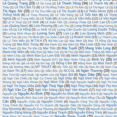
Lê Quang Trạng
(23)
Lê Thanh Hùng
(34)
Lê Thanh My
(8)
Lê Sa Long
(2)
L
L
Lê Thị Cẩm Tú
(6)
Thấu
(1)
Lê Thị Hồng Thắm
(1)
Lê Thị Kim
(1)
Lê Thị Ngọc Lệ
(1)
Thị Ngọc Nữ
(33)
Lê Thị Xuyên
(13)
Lê Thiếu Nhơn
(15)
L
Lê Thị Thu Hiền
(1)
Thống Nhất
(6)
Lê Tiến Mợi
(6)
Lê Trọn
Lê Thụy Phương
(2)
Lê Tiến Dũng
(1)
Nghĩa
(3)
Lê Tuân
(4)
Lê Văn Hiếu
(12)
Lê Văn Ngă
Lê Trung Hiếu
(1)
Lê Uyên
(1)
(3)
Lê Vinh
(4)
Linh Lan
(7)
Lin
Lê Vi Thuỷ
(1)
Lê Xuân Tiến
(1)
Lindsay Polak
(1)
Lan (Quảng Nam)
(8)
Linh Phương
(3)
Long Khánh
(4)
Linh Thy
(2)
Long Vương
(1
Lữ Hồng
(3)
Lương Duyên Thắn
luân hồi
(1)
Lư Nhất Vũ
(1)
Lương Cẩm Quyên
(1)
Lương Sơn
(27)
(3)
Lưu Ly
(6)
Lưu Quang Minh
(15)
Lương Đình Khoa
(1)
Lư
Lý Khánh Vinh
(15)
Thành Tựu
(1)
Lưu Thị Mười
(2)
Lưu Xuân Cảnh
(2)
Lý Thành Lon
M.T.N.H
(7)
(1)
Lý Thời Miễn
(1)
Mã Nhị Lan
(1)
Mạc Minh
(2)
Mạc Tố Hồng
(1)
Mạ
Mai Đức Trung
(6)
Mai Loan
(12)
Tường
(2)
Mai Hạnh
(1)
Mai Kiệm
(1)
Mai Nhật
(2
Mai Tuyết
(37)
Mang Viên Long
(63
Mai Thìn
(3)
Mai Thanh
(1)
Mai Thị Vân
(1)
Marie Hải Miên
(4)
Mẫu Đơn
(1)
Mèo Con
(1)
Mi Thu
(1)
Miên Đức Thắng
(2)
Miên Lin
Minh Đan (Lọ Lem Đất Võ)
(6)
Minh Nguyên
(15)
Minh Nguyễ
(1)
Minh Châu
(2)
Minh Vy
(25)
(3)
Minh Nguyệt
(15)
Minh Nguyệt (NT)
(1)
Minh Nhân Tông
(1)
Mỗ
Mộng Cầm
(8)
Mùa Xanh
(3
tháng một tác giả và một bài thơ hay
(2)
Mộng Nam
(1)
MỸ THUẬT
(6)
Mưa
(1)
Mường Mán
(1)
My Tiên
(1)
Mỹ Vân
(1)
Nam Art
(2)
Nam Ca
Ngàn Thương
(33)
Nam Thi
(17)
NCCGL
(4)
(1)
Năm Bửu
(1)
Nấm Độc
(1)
Ngà
Ngọc Diệp
(35)
Ngọc Bút
(8)
Đẹp Tươi
(1)
nghệ thuật.
(1)
nghiên cứu
(1)
Ngọc Thịn
Ngô Diệp
(6)
Ngô Đình Hải
(7)
(1)
Ngô Càn Chiểu
(1)
Ngô Cự Chính
(2)
Ngô Hồn
Ngô Minh Trãi
(3)
Nhung
(1)
Ngô Liêm Khoan
(1)
Ngô Nguyên Ngiễm
(1)
Ngô Thị Ho
Ngô Thuý Nga
(30)
Ngô Thị Ngọc Diệp
(10)
Ngô Thúy Nga
(16)
Ngô Thy Họ
(1)
Ngô Văn Cư
(52)
(7)
Ngô Văn Giảng
(11)
Ngô Văn Khanh
(17)
Ngô Viết Hòa
(2
Nguyễn An Bình
(70)
Nguyễn An Đình
(4)
Nguyễn
(1)
Nguyễn Ánh 9
(1)
Nguyễn B
Nguyê
Nhân
(1)
Nguyễn Bích Sao Linh
(1)
Nguyễn Bình
(1)
Nguyễn Bính Hồng Cầu
(2)
Cẩn
(26)
Nguyễn Chinh
(4)
Nguyễn Châu
(2)
Nguyễn Công Thụ
(2)
Nguyễn Côn
Nguyễ
Tùng Chinh
(1)
Nguyễn Cử Tú Quỳnh
(2)
Nguyên Diệp
(1)
Nguyễn Dũng
(1)
Duy Khương
(6)
Nguyễn Duy Thịnh
(3)
Nguyễn Duy Phương
(1)
Nguyễn Đại Duẩn
(2
Nguyễn Đặng Mừng
(3)
Nguyễn Đăng Thanh
(20)
Nguyễn Đăng Trình
(4)
Nguyễ
Nguyễn Đoan Tuyết
(25)
Đình Bảng
(1)
Nguyễn Đình Trọng
(1)
Nguyễn Đồng Bộ