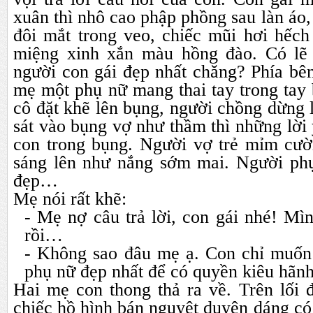
xuân thì nhô cao phập phồng sau làn áo,
đôi mắt trong veo, chiếc mũi hơi hếch
miệng xinh xắn màu hồng đào. Có lẽ 
người con gái đẹp nhất chăng? Phía bê
mẹ một phụ nữ mang thai tay trong tay
cô đặt khẽ lên bụng, người chồng dừng 
sát vào bụng vợ như thầm thì những lời
con trong bụng. Người vợ trẻ mỉm cườ
sáng lên như nắng sớm mai. Người ph
đẹp…
Mẹ nói rất khẽ:
- Mẹ nợ câu trả lời, con gái nhé! Mìn
rồi…
- Không sao đâu mẹ ạ. Con chỉ muốn 
phụ nữ đẹp nhất để có quyền kiêu hãn
Hai mẹ con thong thả ra về. Trên lối 
chiếc hồ hình bán nguyệt duyên dáng có