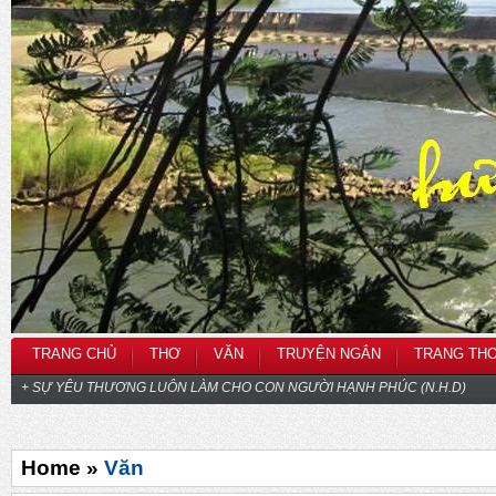
TRANG CHỦ
THƠ
VĂN
TRUYỆN NGẮN
TRANG TH
+ SỰ YÊU THƯƠNG LUÔN LÀM CHO CON NGƯỜI HẠNH PHÚC (N.H.D)
Home »
Văn