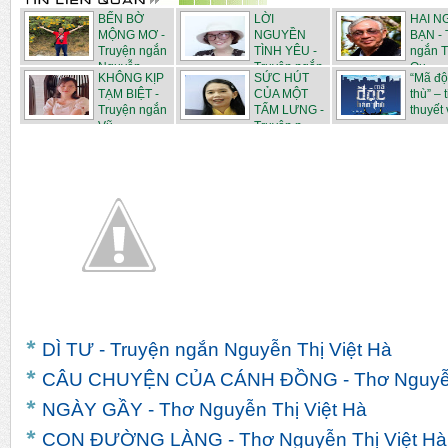
BẾN BỜ
LỜI
HAI N
MỘNG MƠ -
NGUYỀN
BẠN - 
Truyện ngắn
TÌNH YÊU -
ngắn T
Nguyễn...
Truyện ngắn
Qu...
KHÔNG KỊP
SỨC HÚT
“Mã độ
N...
TẠM BIỆT -
CỦA MỘT
thù” – 
Truyện ngắn
TẤM LƯNG -
thuyết v
Vũ...
Truyện n...
DÌ TƯ - Truyện ngắn Nguyễn Thị Việt Hà
CÂU CHUYỆN CỦA CÁNH ĐỒNG - Thơ Nguyễn 
NGÀY GẦY - Thơ Nguyễn Thị Việt Hà
CON ĐƯỜNG LÀNG - Thơ Nguyễn Thị Việt Hà