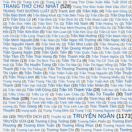
Trác Phi
(1)
Trang Linh
(1)
Trang Lộc
(1)
Trang Thơ Chào Xuân Mậu Tuất 2018
(1
TRANG THƠ CHỦ NHẬT
(528)
Trang Thơ Đón Xuân Đinh Dậu 2017
(1
TRANG THƠ ĐƯỜNG LUẬT
(17)
Tranh ảnh
(3)
Trầm Mặc
(4)
Trần Anh Dũng
(1
Trần Bảo Định
(4)
Trần Duy Đứ
Trần Băng Khuê
(1)
Trần Biên Thùy
(1)
Trần Dần
(1)
(17)
Trần Dzạ Lữ
(4)
Trần Định
(1)
Trần Đình Sử
(2)
Trần Đoàn Luận
(1)
Trần Đức Á
Trần Hà Nam
(4)
Trầ
(2)
Trần Đức Hiển
(1)
Trần Đức Tín
(1)
Trần Hoàng Vy
(2)
Hồng Vân
(5)
Trần Hữ
Trần Huiền Ân
(2)
Trần Huy Minh Phương
(2)
Trần Hữu Du
(1)
Hội
(17)
Trần Kim Đức
(5)
Trần Kim Loan
(2)
Trần Kim Quy
(1)
Trần Lê Sơn Ý
(2)
Trầ
Trần Mai Hường
(11)
Linh Chi
(1)
Trần Long Thạch
(1)
Trần Lưu
(1)
Trần Mạnh Hảo
(1
Trần Minh Nguyệt
(16)
Trần Ngọc Hồ Trường
(4)
Trần Ngọc Mỹ
(11
Trần Năm
(1)
Trần Nguyên Hạnh
(6)
Trần Như Luận
(3)
Trần Nhã My
(2)
Trần Nhương
(1)
Trầ
Trần Quang Dũng
(4)
Trần Quang Khanh
(12)
Phù Nam
(1)
Trần Quang Lộc
(1
Trần Quang Ngân
(10)
Trần Quốc Tiến
(8)
Trần Quốc Toàn
(1)
Trần Quốc Việt
(1
Trần Tâm
(7)
Trần Thái Hưng
(5)
Trần Thanh Hải
(3)
Trầ
Trần Thành Nghĩa
(1)
Thế Nhân
(13)
Trần Thi Ca
(9)
Trần Thị Bích Thu
(1)
Trần Thị Cổ Tích
(2)
Trần Th
Trần Thị Huyền Trang
(3)
Trần Th
Huệ
(1)
Trần Thị Mai
(1)
Trần Thị Ngọc Hồng
(1)
Thanh
(5)
Trần Thị Thương Thương
(4)
Trầ
Trần Thị Thắng
(1)
Trần Thị Trúc Hạ
(1)
Thị Uyên
(8)
Trần Thiện
(3)
Trần Thuậ
Trần Thiện Tuấn
(1)
Trần Thoại Nguyên
(2)
(7)
Trần Thúy Lành
(6)
Trần Thuỳ Trang
(1)
Trần Thư
(1)
Trần Thương Nhiều
(1)
Trầ
Trần Tuấ
Trọng Hưng
(2)
Trần Trọng Tân
(1)
Trần Trọng Vũ
(2)
Trần Tuấn Anh
(2)
Thanh
(10)
Trần Văn Bạn
(16)
Trần Văn Nhân
(5)
Trần Vạn Giã
(2)
Trần Văn Thiê
Trần Võ Thành Văn
(24)
Trần Viết Dũng
(11)
(1)
Trần Việt
(1)
Triết học
(2)
Triều Â
Triệu Từ Truyền
(30)
Trịn
(2)
Triều Châu
(1)
Triều La Vỹ
(2)
Triệu Lam Châu
(1)
Bửu Hoài
(106)
Trịnh Hoài Linh
(5)
Trịnh Huy
(4)
Trịnh Duy Sơn
(2)
Trịnh Thuỳ M
(1)
Trịnh Tuyên
(1)
Trịnh Viết Hiền
(1)
Trịnh Viết Hiệp
(1)
Trịnh Yến
(2)
Trọng Mật
(2)
tr
Trúc Giang
(4)
Trúc Thanh Tâm
(12)
Trú
vương
(1)
Trúc Lập
(1)
Trúc Linh Lan
(2)
Thuyên
(3)
Truyệ
trung quốc
(1)
Trung Trung Đỉnh
(1)
Trung Y
(1)
Truong Nguyen
(1)
TRUYỆN NGẮN
(1173
dài
(10)
TRUYỆN DỊCH
(17)
Truyện ký
(2)
TRUYỆN VỪA
(14)
Trương Công Tưởng
(16)
Trương Đìn
Trương Diễm Phiến
(1)
Phượng
(8)
Trương Đình Tuấn
(3)
Trương Hồng Phúc
(14)
Trương Huỳnh Nh
Trườn
Trương Nam Chi
(5)
Trân
(2)
Trương Lan Anh
(1)
Trương Thanh Cường
(2)