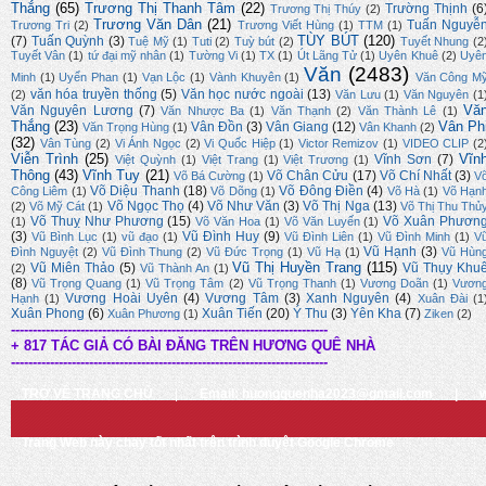
Thắng
(65)
Trương Thị Thanh Tâm
(22)
Trường Thịnh
(6
Trương Thị Thúy
(2)
Trương Văn Dân
(21)
Tuấn Nguyễ
Trương Tri
(2)
Trương Viết Hùng
(1)
TTM
(1)
TÙY BÚT
(120)
(7)
Tuấn Quỳnh
(3)
Tuệ Mỹ
(1)
Tuti
(2)
Tuỳ bút
(2)
Tuyết Nhung
(2
Tuyết Vân
(1)
tứ đại mỹ nhân
(1)
Tường Vi
(1)
TX
(1)
Út Lãng Tử
(1)
Uyên Khuê
(2)
Uyê
Văn
(2483)
Minh
(1)
Uyển Phan
(1)
Vạn Lộc
(1)
Vành Khuyên
(1)
Văn Công M
văn hóa truyền thống
(5)
Văn học nước ngoài
(13)
(2)
Văn Lưu
(1)
Văn Nguyên
(1
Vă
Văn Nguyên Lương
(7)
Văn Nhược Ba
(1)
Văn Thạnh
(2)
Văn Thành Lê
(1)
Thắng
(23)
Vân Ph
Vân Đồn
(3)
Vân Giang
(12)
Văn Trọng Hùng
(1)
Vân Khanh
(2)
(32)
Vân Tùng
(2)
Vi Ánh Ngọc
(2)
Vi Quốc Hiệp
(1)
Victor Remizov
(1)
VIDEO CLIP
(2
Viễn Trình
(25)
Vĩn
Vĩnh Sơn
(7)
Việt Quỳnh
(1)
Việt Trang
(1)
Việt Trương
(1)
Thông
(43)
Vĩnh Tuy
(21)
Võ Chân Cửu
(17)
Võ Chí Nhất
(3)
Võ Bá Cường
(1)
V
Võ Diệu Thanh
(18)
Võ Đông Điền
(4)
Công Liêm
(1)
Võ Dõng
(1)
Võ Hà
(1)
Võ Hạn
Võ Ngọc Thọ
(4)
Võ Như Văn
(3)
Võ Thị Nga
(13)
(2)
Võ Mỹ Cát
(1)
Võ Thị Thu Thủ
Võ Thuỵ Như Phương
(15)
Võ Xuân Phươn
(1)
Võ Văn Hoa
(1)
Võ Văn Luyến
(1)
(3)
Vũ Đình Huy
(9)
Vũ Bình Lục
(1)
vũ đạo
(1)
Vũ Đình Liên
(1)
Vũ Đình Minh
(1)
V
Vũ Hạnh
(3)
Đình Nguyệt
(2)
Vũ Đình Thung
(2)
Vũ Đức Trọng
(1)
Vũ Hạ
(1)
Vũ Hùn
Vũ Thị Huyền Trang
(115)
Vũ Miên Thảo
(5)
Vũ Thụy Khu
(2)
Vũ Thành An
(1)
(8)
Vũ Trọng Quang
(1)
Vũ Trọng Tâm
(2)
Vũ Trọng Thanh
(1)
Vương Doãn
(1)
Vươn
Vương Hoài Uyên
(4)
Vương Tâm
(3)
Xanh Nguyên
(4)
Hạnh
(1)
Xuân Đài
(1
Xuân Phong
(6)
Xuân Tiến
(20)
Ý Thu
(3)
Yên Kha
(7)
Xuân Phương
(1)
Ziken
(2)
-------------------------------------------------------------------------
+ 817 TÁC GIẢ CÓ BÀI ĐĂNG TRÊN HƯƠNG QUÊ NHÀ
-------------------------------------------------------------------------
TRỞ VỀ TRANG CHỦ
|
Email: huongquenha2023@gmail.com
|
Trang Web này chạy tốt nhất trên trình duyệt Google Chrome