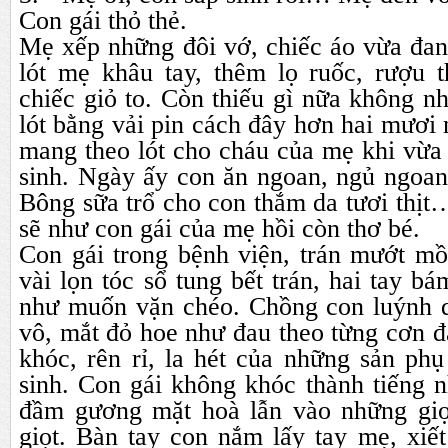
Con gái thỏ thẻ.
Mẹ xếp những đôi vớ, chiếc áo vừa đan
lót mẹ khâu tay, thêm lọ ruốc, rượu 
chiếc giỏ to. Còn thiếu gì nữa không n
lót bằng vải pin cách đây hơn hai mươi
mang theo lót cho cháu của mẹ khi vừa
sinh. Ngày ấy con ăn ngoan, ngủ ngoan
Bông sữa trổ cho con thắm da tươi thị
sẽ như con gái của mẹ hồi còn thơ bé.
Con gái trong bệnh viện, trán mướt mồ
vài lọn tóc sổ tung bết trán, hai tay b
như muốn vặn chéo. Chồng con luýnh 
vô, mắt đỏ hoe như đau theo từng cơn đ
khóc, rên rỉ, la hét của những sản ph
sinh. Con gái không khóc thành tiếng 
đầm gương mặt hoà lẫn vào những giọ
giọt. Bàn tay con nắm lấy tay mẹ, xi