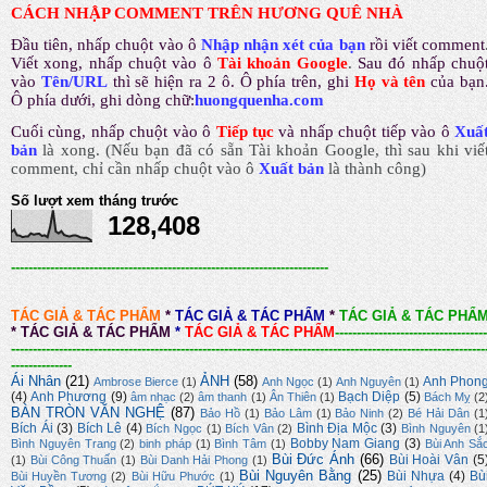
CÁCH NHẬP COMMENT TRÊN HƯƠNG QUÊ NHÀ
Đầu tiên, nhấp chuột vào ô
Nhập nhận xét của bạn
rồi viết comment
Viết xong, nhấp chuột vào ô
Tài khoản Google
.
Sau đó nhấp chuộ
vào
Tên/URL
thì sẽ hiện ra 2 ô. Ô phía trên, ghi
Họ và tên
của bạn
Ô phía dưới, ghi dòng chữ:
huongquenha.com
Cuối cùng, nhấp chuột vào ô
Tiếp tục
và nhấp chuột tiếp vào ô
Xuấ
bản
là xong.
(Nếu bạn đã có sẵn Tài khoản Google, thì sau khi viế
comment, chỉ cần nhấp chuột vào ô
Xuất bản
là thành công
)
Số lượt xem tháng trước
128,408
-------------------------------------------------------------------------
TÁC GIẢ & TÁC PHẨM
*
TÁC GIẢ & TÁC PHẨM
*
TÁC GIẢ & TÁC PHẨ
*
TÁC GIẢ & TÁC PHẨM
*
TÁC GIẢ & TÁC PHẨM
-----------------------------------
-------------------------------------------------------------------------------------------------------------
--------------
Ái Nhân
(21)
ẢNH
(58)
Anh Phon
Ambrose Bierce
(1)
Anh Ngọc
(1)
Anh Nguyên
(1)
(4)
Anh Phương
(9)
Bạch Diệp
(5)
âm nhạc
(2)
âm thanh
(1)
Ân Thiên
(1)
Bách Mỵ
(2
BÀN TRÒN VĂN NGHỆ
(87)
Bảo Hồ
(1)
Bảo Lâm
(1)
Bảo Ninh
(2)
Bé Hải Dân
(1
Bích Ái
(3)
Bích Lê
(4)
Bình Địa Mộc
(3)
Bích Ngọc
(1)
Bích Vân
(2)
Bình Nguyên
(1
Bobby Nam Giang
(3)
Bình Nguyên Trang
(2)
binh pháp
(1)
Bình Tâm
(1)
Bùi Anh Sắ
Bùi Đức Ánh
(66)
Bùi Hoài Vân
(5
(1)
Bùi Công Thuấn
(1)
Bùi Danh Hải Phong
(1)
Bùi Nguyên Bằng
(25)
Bùi Nhựa
(4)
Bù
Bùi Huyền Tương
(2)
Bùi Hữu Phước
(1)