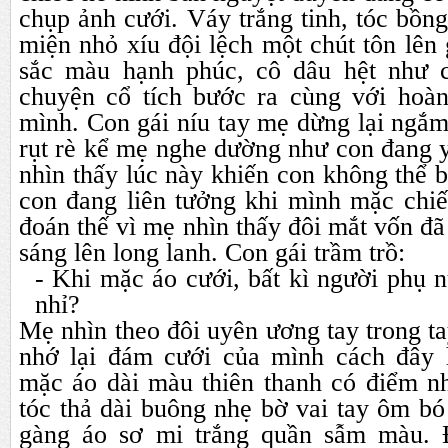
chụp ảnh cưới. Váy trắng tinh, tóc bồn
miện nhỏ xíu đội lệch một chút tôn lên
sắc màu hạnh phúc, cô dâu hệt như c
chuyện cổ tích bước ra cùng với hoà
mình. Con gái níu tay mẹ dừng lại ngắ
rụt rè kể mẹ nghe dường như con đang 
nhìn thấy lúc này khiến con không thể b
con đang liên tưởng khi mình mặc chiế
đoán thế vì mẹ nhìn thấy đôi mắt vốn đã
sáng lên long lanh. Con gái trầm trồ:
- Khi mặc áo cưới, bất kì người phụ 
nhỉ?
Mẹ nhìn theo đôi uyên ương tay trong ta
nhớ lại đám cưới của mình cách đây
mặc áo dài màu thiên thanh có điểm n
tóc thả dài buông nhẹ bờ vai tay ôm bó
gàng áo sơ mi trắng quần sẫm màu.