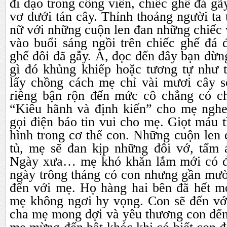
đi dạo trong công viên, chiếc ghế đá g
vơ dưới tán cây. Thỉnh thoảng người ta
nữ với những cuộn len đan những chiếc v
vào buổi sáng ngồi trên chiếc ghế đá 
ghế đôi đã gẫy. À, đọc đến đây bạn đừn
gì đó khủng khiếp hoặc tương tự như t
lấy chồng cách mẹ chỉ vài mươi cây 
riêng bận rộn đến mức cô chẳng có c
“Kiêu hãnh và định kiến” cho mẹ ngh
gọi điện báo tin vui cho mẹ. Giọt máu 
hình trong cơ thể con. Những cuộn len
tủ, mẹ sẽ đan kịp những đôi vớ, tấm 
Ngày xưa… mẹ khó khăn lắm mới có đ
ngày trông tháng có con nhưng gần m
đến với mẹ. Họ hàng hai bên đã hết 
mẹ không ngơi hy vọng. Con sẽ đến với
cha mẹ mong đợi và yêu thương con đến