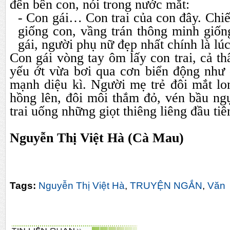
đến bên con, nói trong nước mắt:
- Con gái… Con trai của con đây. Chiế
giống con, vầng trán thông minh gi
gái, người phụ nữ đẹp nhất chính là l
Con gái vòng tay ôm lấy con trai, cả th
yếu ớt vừa bơi qua cơn biển động như 
mạnh diệu kì. Người mẹ trẻ đôi mắt lo
hồng lên, đôi môi thắm đỏ, vén bầu ng
trai uống những giọt thiêng liêng đầu t
Nguyễn Thị Việt Hà (Cà Mau)
Tags:
Nguyễn Thị Việt Hà
,
TRUYỆN NGẮN
,
Văn