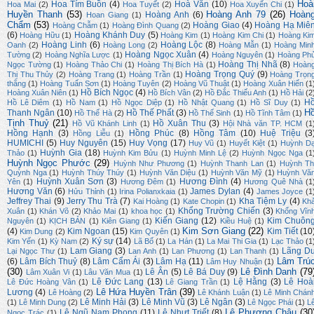
Hoà
Hoa Tím Buồn
(4)
Hoà Văn
(10)
Hoa Mai
(2)
Hoa Tuyết
(2)
Hoa Xuyến Chi
(1)
Huyền Thanh
(53)
Hoàng Anh 79
(26)
Hoàn
Hoàng Anh
(6)
Hoan Giang
(1)
Chẩm
(53)
Hoàng Giao
(4)
Hoàng Hạ Miê
Hoàng Chẫm
(1)
Hoàng Đình Quang
(2)
(6)
Hoàng Khánh Duy
(5)
Hoàng Hữu
(1)
Hoàng Kim
(1)
Hoàng Kim Chi
(1)
Hoàng Ki
Hoàng Linh
(6)
Hoàng Lộc
(8)
Oanh
(2)
Hoàng Long
(2)
Hoàng Mẫn
(1)
Hoàng Min
Hoàng Ngọc Xuân
(4)
Tường
(2)
Hoàng Nghĩa Lược
(1)
Hoàng Nguyên
(1)
Hoàng Ph
Hoàng Thị Nhã
(8)
Ngọc Tường
(1)
Hoàng Thảo Chi
(1)
Hoàng Thị Bích Hà
(1)
Hoàn
Hoàng Trọng Quý
(9)
Thị Thu Thủy
(2)
Hoàng Trang
(1)
Hoàng Trần
(1)
Hoàng Trọn
thắng
(1)
Hoàng Tuấn Sơn
(1)
Hoàng Tuyên
(2)
Hoàng Vũ Thuật
(1)
Hoàng Xuân Hiến
(1
Hồ Bích Ngọc
(4)
Hoàng Xuân Niên
(1)
Hồ Bích Vân
(2)
Hồ Đắc Thiếu Anh
(1)
Hồ Hải
(2
H
Hồ Lê Diêm
(1)
Hồ Nam
(1)
Hồ Ngọc Diệp
(1)
Hồ Nhật Quang
(1)
Hồ Sĩ Duy
(1)
H
Thanh Ngân
(10)
Hồ Thế Phất
(3)
Hồ Thế Hà
(2)
Hồ Thế Sinh
(1)
Hồ Tĩnh Tâm
(1)
Tịnh Thuỷ
(21)
Hồ Xuân Thu
(3)
Hồ Vũ Khánh Linh
(1)
Hội Nhà văn TP. HCM
(1
Hồng Hạnh
(3)
Hồng Phúc
(8)
Hồng Tâm
(10)
Huệ Triệu
(3
Hồng Liễu
(1)
HUMICHI
(5)
Huy Nguyên
(15)
Huy Vọng
(17)
Huy Vũ
(1)
Huyết Kiệt
(1)
Huỳnh D
Huỳnh Gia
(18)
Thảo
(1)
Huỳnh Kim Bửu
(1)
Huỳnh Minh Lệ
(2)
Huỳnh Ngọc Nga
(1
Huỳnh Ngọc Phước
(29)
Huỳnh Như Phương
(1)
Huỳnh Thanh Lan
(1)
Huỳnh Th
Quỳnh Nga
(1)
Huỳnh Thúy Thúy
(1)
Huỳnh Văn Diệu
(1)
Huỳnh Văn Mỹ
(1)
Huỳnh Vă
Huỳnh Xuân Sơn
(3)
Hương Đình
(4)
Yên
(1)
Hương Đêm
(1)
Hương Quê Nhà
(1
Hương Văn
(6)
James Dylan
(4)
Hửu Thỉnh
(1)
Irina Polianxkaia
(1)
James Joyce
(1
Jeffrey Thai
(9)
Jerry Thu Trà
(7)
Kha Tiệm Ly
(4)
Kai Hoàng
(1)
Kate Chopin
(1)
Kh
Khổng Trường Chiến
(3)
Xuân
(1)
Khán Võ
(2)
Khảo Mai
(1)
khoa học
(1)
Khổng Vĩn
Kiến Giang
(12)
Kim Chuôn
Nguyên
(1)
KỊCH BẢN
(1)
Kiên Giang
(1)
Kiều Huệ
(1)
Kim Sơn Giang
(22)
(4)
Kim Ngoan
(15)
Kim Tiết
(10
Kim Dung
(2)
Kim Quyên
(1)
Ký sự
(14)
Kim Yến
(1)
Kỳ Nam
(2)
Lã Bố
(1)
La Hán
(1)
La Mai Thi Gia
(1)
Lạc Thảo
(1
Lam Giang
(3)
Lãng D
Lại Ngọc Thư
(1)
Lan Anh
(1)
Lan Phương
(1)
Lan Thanh
(1)
Lâm Trú
(6)
Lâm Bích Thuỷ
(8)
Lâm Cẩm Ái
(3)
Lâm Hạ
(11)
Lâm Huy Nhuận
(1)
(30)
Lê Đình Danh
(79
Lê Ân
(5)
Lê Bá Duy
(9)
Lâm Xuân Vi
(1)
Lâu Văn Mua
(1)
Lê Đức Lang
(13)
Lệ Hằng
(3)
Lê Hoà
Lê Đức Hoàng Vân
(1)
Lê Giang Trần
(1)
Lê Hứa Huyền Trân
(39)
Lương
(4)
Lê Hoàng
(2)
Lê Khánh Luận
(1)
Lê Minh Chán
Lê Minh Hải
(3)
Lê Minh Vũ
(3)
Lê Ngân
(3)
(1)
Lê Minh Dung
(2)
Lê Ngọc Phái
(1)
L
Lê Phương Châu
(30
Lê Ngũ Nam Phong
(11)
Lê Nhựt Triết
(8)
Ngọc Trác
(1)