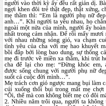
người vào thời kỳ ấy đều rất giản dị. B
ngợi khen đôi trẻ thật đẹp, thật xứng, 
mẹ thầm thì: “Em là người phụ nữ đẹp 
anh…”. Khi người ta yêu nhau, họ chẳn
ngoài một nửa của mình, người ấy hoàn 
nhất trong cảm nhận. Để rồi mấy mươi
với nhau những sóng gió, va chạm cu
tình yêu của cha với mẹ hao khuyết m
bồi đắp bởi lòng bao dung, sự thông c
mẹ đi trước về miền xa thẳm, khi trút h
cha để lại cho mẹ: “Đừng khóc em, 
được sống chung với người phụ nữ đẹp
suốt cả cuộc đời mình…”.
Mẹ trách cơn gió ngược mang bụi làm c
cúi xuống thổi bụi trong mắt mẹ chợt 
“Ôi, thế mà con không biết mẹ có đôi m
2. Nhiều năm trôi qua, người ta không