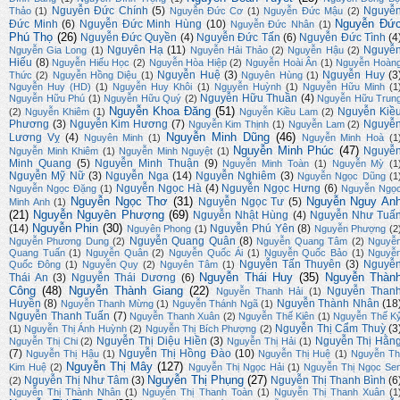
Nguyễn Đức Chính
(5)
Nguyễ
Thảo
(1)
Nguyễn Đức Cơ
(1)
Nguyễn Đức Mậu
(2)
Nguyễn Đứ
Đức Minh
(6)
Nguyễn Đức Minh Hùng
(10)
Nguyễn Đức Nhân
(1)
Phú Thọ
(26)
Nguyễn Đức Quyền
(4)
Nguyễn Đức Tấn
(6)
Nguyễn Đức Tình
(4
Nguyên Hạ
(11)
Nguyễ
Nguyễn Gia Long
(1)
Nguyễn Hải Thảo
(2)
Nguyễn Hậu
(2)
Hiếu
(8)
Nguyễn Hiếu Học
(2)
Nguyễn Hòa Hiệp
(2)
Nguyễn Hoài Ân
(1)
Nguyễn Hoàn
Nguyễn Huệ
(3)
Nguyễn Huy
(3
Thức
(2)
Nguyễn Hồng Diệu
(1)
Nguyên Hùng
(1)
Nguyễn Huy (HD)
(1)
Nguyễn Huy Khôi
(1)
Nguyễn Huỳnh
(1)
Nguyễn Hữu Minh
(1
Nguyễn Hữu Thuần
(4)
Nguyễn Hữu Phú
(1)
Nguyễn Hữu Quý
(2)
Nguyễn Hữu Trun
Nguyễn Khoa Đăng
(51)
Nguyễn Kiề
(2)
Nguyễn Khiêm
(1)
Nguyễn Kiều Lam
(2)
Phương
(3)
Nguyễn Kim Hương
(7)
Nguyễ
Nguyễn Kim Thịnh
(1)
Nguyễn Lam
(2)
Nguyễn Minh Dũng
(46)
Lương Vỵ
(4)
Nguyên Minh
(1)
Nguyễn Minh Hoà
(1
Nguyễn Minh Phúc
(47)
Nguyễ
Nguyễn Minh Khiêm
(1)
Nguyễn Minh Nguyệt
(1)
Minh Quang
(5)
Nguyễn Minh Thuận
(9)
Nguyễn Minh Toàn
(1)
Nguyễn Mỳ
(1
Nguyễn Mỹ Nữ
(3)
Nguyễn Nga
(14)
Nguyễn Nghiêm
(3)
Nguyễn Ngọc Dũng
(1
Nguyễn Ngọc Hà
(4)
Nguyễn Ngọc Hưng
(6)
Nguyễn Ngọc Đặng
(1)
Nguyễn Ngọ
Nguyễn Ngọc Thơ
(31)
Nguyễn Nguy An
Nguyễn Ngọc Tư
(5)
Minh Anh
(1)
(21)
Nguyễn Nguyên Phượng
(69)
Nguyễn Nhật Hùng
(4)
Nguyễn Như Tuấ
Nguyễn Phin
(30)
(14)
Nguyễn Phú Yên
(8)
Nguyên Phong
(1)
Nguyễn Phượng
(2
Nguyễn Quang Quân
(8)
Nguyễn Phương Dung
(2)
Nguyễn Quang Tâm
(2)
Nguyễ
Quang Tuấn
(1)
Nguyễn Quân
(2)
Nguyễn Quốc Ái
(1)
Nguyễn Quốc Bảo
(1)
Nguyễ
Nguyễn Tấn Thuyên
(3)
Nguyễ
Quốc Đông
(1)
Nguyễn Quy
(2)
Nguyên Tâm
(1)
Nguyễn Thái Huy
(35)
Nguyễn Thàn
Thái An
(3)
Nguyễn Thái Dương
(6)
Công
(48)
Nguyễn Thành Giang
(22)
Nguyễn Than
Nguyễn Thanh Hải
(1)
Huyền
(8)
Nguyễn Thành Nhân
(18
Nguyễn Thanh Mừng
(1)
Nguyễn Thánh Ngã
(1)
Nguyễn Thanh Tuấn
(7)
Nguyễn Thanh Xuân
(2)
Nguyễn Thế Kiên
(1)
Nguyễn Thế K
Nguyễn Thị Cẩm Thuỳ
(3
(1)
Nguyễn Thị Ánh Huỳnh
(2)
Nguyễn Thị Bích Phượng
(2)
Nguyễn Thị Diệu Hiền
(3)
Nguyễn Thị Hằn
Nguyễn Thị Chi
(2)
Nguyễn Thị Hải
(1)
(7)
Nguyễn Thị Hồng Đào
(10)
Nguyễn Thị Hậu
(1)
Nguyễn Thị Huệ
(1)
Nguyễn Th
Nguyễn Thị Mây
(127)
Kim Huệ
(2)
Nguyễn Thị Ngọc Hải
(1)
Nguyễn Thị Ngọc Se
Nguyễn Thị Phụng
(27)
Nguyễn Thị Như Tâm
(3)
Nguyễn Thị Thanh Bình
(6
(2)
Nguyễn Thị Thành Nhân
(1)
Nguyễn Thị Thanh Toàn
(1)
Nguyễn Thị Thanh Xuân
(1