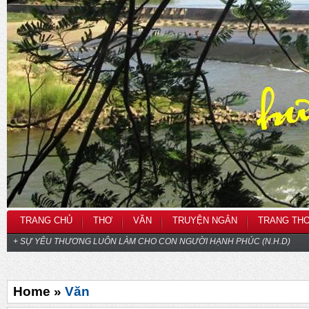
TRANG CHỦ
THƠ
VĂN
TRUYỆN NGẮN
TRANG TH
+ SỰ YÊU THƯƠNG LUÔN LÀM CHO CON NGƯỜI HẠNH PHÚC (N.H.D)
Home »
Văn