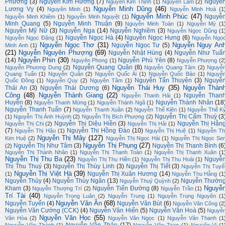
Phương
(3)
Nguyễn Kim Hương
(7)
Nguyễ
Nguyễn Kim Thịnh
(1)
Nguyễn Lam
(2)
Nguyễn Minh Dũng
(46)
Lương Vỵ
(4)
Nguyên Minh
(1)
Nguyễn Minh Hoà
(1
Nguyễn Minh Phúc
(47)
Nguyễ
Nguyễn Minh Khiêm
(1)
Nguyễn Minh Nguyệt
(1)
Minh Quang
(5)
Nguyễn Minh Thuận
(9)
Nguyễn Minh Toàn
(1)
Nguyễn Mỳ
(1
Nguyễn Mỹ Nữ
(3)
Nguyễn Nga
(14)
Nguyễn Nghiêm
(3)
Nguyễn Ngọc Dũng
(1
Nguyễn Ngọc Hà
(4)
Nguyễn Ngọc Hưng
(6)
Nguyễn Ngọc Đặng
(1)
Nguyễn Ngọ
Nguyễn Ngọc Thơ
(31)
Nguyễn Nguy An
Nguyễn Ngọc Tư
(5)
Minh Anh
(1)
(21)
Nguyễn Nguyên Phượng
(69)
Nguyễn Nhật Hùng
(4)
Nguyễn Như Tuấ
Nguyễn Phin
(30)
(14)
Nguyễn Phú Yên
(8)
Nguyên Phong
(1)
Nguyễn Phượng
(2
Nguyễn Quang Quân
(8)
Nguyễn Phương Dung
(2)
Nguyễn Quang Tâm
(2)
Nguyễ
Quang Tuấn
(1)
Nguyễn Quân
(2)
Nguyễn Quốc Ái
(1)
Nguyễn Quốc Bảo
(1)
Nguyễ
Nguyễn Tấn Thuyên
(3)
Nguyễ
Quốc Đông
(1)
Nguyễn Quy
(2)
Nguyên Tâm
(1)
Nguyễn Thái Huy
(35)
Nguyễn Thàn
Thái An
(3)
Nguyễn Thái Dương
(6)
Công
(48)
Nguyễn Thành Giang
(22)
Nguyễn Than
Nguyễn Thanh Hải
(1)
Huyền
(8)
Nguyễn Thành Nhân
(18
Nguyễn Thanh Mừng
(1)
Nguyễn Thánh Ngã
(1)
Nguyễn Thanh Tuấn
(7)
Nguyễn Thanh Xuân
(2)
Nguyễn Thế Kiên
(1)
Nguyễn Thế K
Nguyễn Thị Cẩm Thuỳ
(3
(1)
Nguyễn Thị Ánh Huỳnh
(2)
Nguyễn Thị Bích Phượng
(2)
Nguyễn Thị Diệu Hiền
(3)
Nguyễn Thị Hằn
Nguyễn Thị Chi
(2)
Nguyễn Thị Hải
(1)
(7)
Nguyễn Thị Hồng Đào
(10)
Nguyễn Thị Hậu
(1)
Nguyễn Thị Huệ
(1)
Nguyễn Th
Nguyễn Thị Mây
(127)
Kim Huệ
(2)
Nguyễn Thị Ngọc Hải
(1)
Nguyễn Thị Ngọc Se
Nguyễn Thị Phụng
(27)
Nguyễn Thị Như Tâm
(3)
Nguyễn Thị Thanh Bình
(6
(2)
Nguyễn Thị Thành Nhân
(1)
Nguyễn Thị Thanh Toàn
(1)
Nguyễn Thị Thanh Xuân
(1
Nguyễn Thị Thu Ba
(23)
Nguyễ
Nguyễn Thị Thu Hiền
(1)
Nguyễn Thị Thu Hoài
(1)
Thị Thu Thuý
(3)
Nguyễn Thị Thùy Linh
(3)
Nguyễn Thị Tiết
(3)
Nguyễn Thị Tuyế
Nguyễn Thị Việt Hà
(39)
Nguyễn Thị Xuân Hương
(14)
(1)
Nguyễn Thu Hằng
(1
Nguyễn Thủy
(4)
Nguyễn Thúy Ngân
(13)
Nguyễn Thườn
Nguyễn Thuý Quỳnh
(2)
Nguyễ
Kham
(3)
Nguyễn Tiến Đường
(8)
Nguyễn Thượng Trí
(2)
Nguyễn Trần
(1)
Trí Tài
(40)
Nguyễn Trọng Luân
(2)
Nguyễn Trung
(1)
Nguyễn Trung Nguyên
(1
Nguyễn Văn Ân
(68)
Nguyễn Tuyển
(4)
Nguyễn Văn Bút
(6)
Nguyễn Văn Công
(2
Nguyễn Văn Cường (CCK)
(4)
Nguyễn Văn Hiến
(5)
Nguyễn Văn Hoà
(5)
Nguyễ
Nguyễn Văn Học
(55)
Văn Hòa
(2)
Nguyễn Văn Ngọc
(1)
Nguyễn Văn Thanh
(1