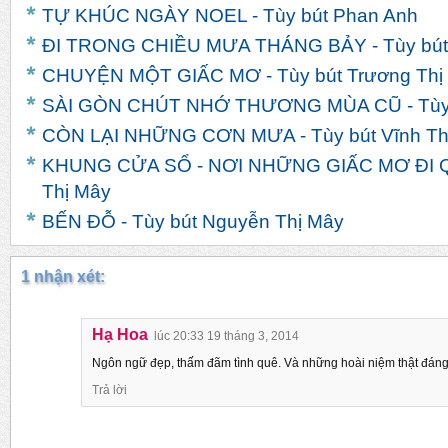
TỰ KHÚC NGÀY NOEL - Tùy bút Phan Anh
ĐI TRONG CHIỀU MƯA THÁNG BẢY - Tùy bú
CHUYỆN MỘT GIẤC MƠ - Tùy bút Trương Thị
SÀI GÒN CHÚT NHỚ THƯƠNG MÙA CŨ - Tùy 
CÒN LẠI NHỮNG CƠN MƯA - Tùy bút Vĩnh T
KHUNG CỬA SỔ - NƠI NHỮNG GIẤC MƠ ĐI QU
Thị Mây
BẾN ĐỖ - Tùy bút Nguyễn Thị Mây
1 nhận xét:
Hạ Hoa
lúc 20:33 19 tháng 3, 2014
Ngôn ngữ đẹp, thấm đãm tình quê. Và những hoài niệm thật đáng
Trả lời