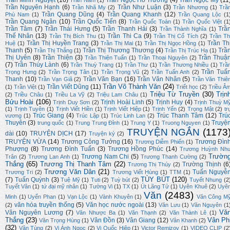
Trần Minh Nguyệt
(16)
Trần Ngọc Hồ Trường
(4)
Trần Ngọc Mỹ
(11
Trần Năm
(1)
Trần Nguyên Hạnh
(6)
Trần Như Luận
(3)
Trần Nhã My
(2)
Trần Nhương
(1)
Trầ
Trần Quang Dũng
(4)
Trần Quang Khanh
(12)
Phù Nam
(1)
Trần Quang Lộc
(1
Trần Quang Ngân
(10)
Trần Quốc Tiến
(8)
Trần Quốc Toàn
(1)
Trần Quốc Việt
(1
Trần Tâm
(7)
Trần Thái Hưng
(5)
Trần Thanh Hải
(3)
Trầ
Trần Thành Nghĩa
(1)
Thế Nhân
(13)
Trần Thi Ca
(9)
Trần Thị Bích Thu
(1)
Trần Thị Cổ Tích
(2)
Trần Th
Trần Thị Huyền Trang
(3)
Trần Th
Huệ
(1)
Trần Thị Mai
(1)
Trần Thị Ngọc Hồng
(1)
Thanh
(5)
Trần Thị Thương Thương
(4)
Trầ
Trần Thị Thắng
(1)
Trần Thị Trúc Hạ
(1)
Thị Uyên
(8)
Trần Thiện
(3)
Trần Thuậ
Trần Thiện Tuấn
(1)
Trần Thoại Nguyên
(2)
(7)
Trần Thúy Lành
(6)
Trần Thuỳ Trang
(1)
Trần Thư
(1)
Trần Thương Nhiều
(1)
Trầ
Trần Tuấ
Trọng Hưng
(2)
Trần Trọng Tân
(1)
Trần Trọng Vũ
(2)
Trần Tuấn Anh
(2)
Thanh
(10)
Trần Văn Bạn
(16)
Trần Văn Nhân
(5)
Trần Vạn Giã
(2)
Trần Văn Thiê
Trần Võ Thành Văn
(24)
Trần Viết Dũng
(11)
(1)
Trần Việt
(1)
Triết học
(2)
Triều Â
Triệu Từ Truyền
(30)
Trịn
(2)
Triều Châu
(1)
Triều La Vỹ
(2)
Triệu Lam Châu
(1)
Bửu Hoài
(106)
Trịnh Hoài Linh
(5)
Trịnh Huy
(4)
Trịnh Duy Sơn
(2)
Trịnh Thuỳ M
(1)
Trịnh Tuyên
(1)
Trịnh Viết Hiền
(1)
Trịnh Viết Hiệp
(1)
Trịnh Yến
(2)
Trọng Mật
(2)
tr
Trúc Giang
(4)
Trúc Thanh Tâm
(12)
Trú
vương
(1)
Trúc Lập
(1)
Trúc Linh Lan
(2)
Thuyên
(3)
Truyệ
trung quốc
(1)
Trung Trung Đỉnh
(1)
Trung Y
(1)
Truong Nguyen
(1)
TRUYỆN NGẮN
(1173
dài
(10)
TRUYỆN DỊCH
(17)
Truyện ký
(2)
TRUYỆN VỪA
(14)
Trương Công Tưởng
(16)
Trương Đìn
Trương Diễm Phiến
(1)
Phượng
(8)
Trương Đình Tuấn
(3)
Trương Hồng Phúc
(14)
Trương Huỳnh Nh
Trườn
Trương Nam Chi
(5)
Trân
(2)
Trương Lan Anh
(1)
Trương Thanh Cường
(2)
Thắng
(65)
Trương Thị Thanh Tâm
(22)
Trường Thịnh
(6
Trương Thị Thúy
(2)
Trương Văn Dân
(21)
Tuấn Nguyễ
Trương Tri
(2)
Trương Viết Hùng
(1)
TTM
(1)
TÙY BÚT
(120)
(7)
Tuấn Quỳnh
(3)
Tuệ Mỹ
(1)
Tuti
(2)
Tuỳ bút
(2)
Tuyết Nhung
(2
Tuyết Vân
(1)
tứ đại mỹ nhân
(1)
Tường Vi
(1)
TX
(1)
Út Lãng Tử
(1)
Uyên Khuê
(2)
Uyê
Văn
(2483)
Minh
(1)
Uyển Phan
(1)
Vạn Lộc
(1)
Vành Khuyên
(1)
Văn Công M
văn hóa truyền thống
(5)
Văn học nước ngoài
(13)
(2)
Văn Lưu
(1)
Văn Nguyên
(1
Vă
Văn Nguyên Lương
(7)
Văn Nhược Ba
(1)
Văn Thạnh
(2)
Văn Thành Lê
(1)
Thắng
(23)
Vân Ph
Vân Đồn
(3)
Vân Giang
(12)
Văn Trọng Hùng
(1)
Vân Khanh
(2)
(32)
Vân Tùng
(2)
Vi Ánh Ngọc
(2)
Vi Quốc Hiệp
(1)
Victor Remizov
(1)
VIDEO CLIP
(2