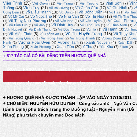
Viễn Trình
(25)
Vĩn
Vĩnh Sơn
(7)
Việt Quỳnh
(1)
Việt Trang
(1)
Việt Trương
(1)
Thông
(43)
Vĩnh Tuy
(21)
Võ Chân Cửu
(17)
Võ Chí Nhất
(3)
Võ Bá Cường
(1)
V
Võ Diệu Thanh
(18)
Võ Đông Điền
(4)
Công Liêm
(1)
Võ Dõng
(1)
Võ Hà
(1)
Võ Hạn
Võ Ngọc Thọ
(4)
Võ Như Văn
(3)
Võ Thị Nga
(13)
(2)
Võ Mỹ Cát
(1)
Võ Thị Thu Thủ
Võ Thuỵ Như Phương
(15)
Võ Xuân Phươn
(1)
Võ Văn Hoa
(1)
Võ Văn Luyến
(1)
(3)
Vũ Đình Huy
(9)
Vũ Bình Lục
(1)
vũ đạo
(1)
Vũ Đình Liên
(1)
Vũ Đình Minh
(1)
V
Vũ Hạnh
(3)
Đình Nguyệt
(2)
Vũ Đình Thung
(2)
Vũ Đức Trọng
(1)
Vũ Hạ
(1)
Vũ Hùn
Vũ Thị Huyền Trang
(115)
Vũ Miên Thảo
(5)
Vũ Thụy Khu
(2)
Vũ Thành An
(1)
(8)
Vũ Trọng Quang
(1)
Vũ Trọng Tâm
(2)
Vũ Trọng Thanh
(1)
Vương Doãn
(1)
Vươn
Vương Hoài Uyên
(4)
Vương Tâm
(3)
Xanh Nguyên
(4)
Hạnh
(1)
Xuân Đài
(1
Xuân Phong
(6)
Xuân Tiến
(20)
Ý Thu
(3)
Yên Kha
(7)
Xuân Phương
(1)
Ziken
(2)
-------------------------------------------------------------------------
+ 817 TÁC GIẢ CÓ BÀI ĐĂNG TRÊN HƯƠNG QUÊ NHÀ
-------------------------------------------------------------------------
TRỞ VỀ TRANG CHỦ
|
Email: huongquenha2023@gmail.com
|
Trang Web này chạy tốt nhất trên trình duyệt Google Chrome
+ HƯƠNG QUÊ NHÀ ĐƯỢC THÀNH LẬP VÀO NGÀY 17/10/2011
+ CHỦ BIÊN: NGUYỄN HỮU DUYÊN - Cùng các anh: - Ngô Văn C
(Bình Định) phụ trách Trang thơ Đường luật - Nguyễn Phin (Đà
Nẵng) phụ trách chuyên mục Đọc sách