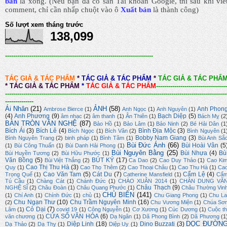
bản
là xong.
(Nếu bạn đã có sẵn Tài khoản Google, thì sau khi viế
comment, chỉ cần nhấp chuột vào ô
Xuất bản
là thành công
)
Số lượt xem tháng trước
138,099
-------------------------------------------------------------------------
TÁC GIẢ & TÁC PHẨM
*
TÁC GIẢ & TÁC PHẨM
*
TÁC GIẢ & TÁC PHẨ
*
TÁC GIẢ & TÁC PHẨM
*
TÁC GIẢ & TÁC PHẨM
-----------------------------------
-------------------------------------------------------------------------------------------------------------
--------------
Ái Nhân
(21)
ẢNH
(58)
Anh Phon
Ambrose Bierce
(1)
Anh Ngọc
(1)
Anh Nguyên
(1)
(4)
Anh Phương
(9)
Bạch Diệp
(5)
âm nhạc
(2)
âm thanh
(1)
Ân Thiên
(1)
Bách Mỵ
(2
BÀN TRÒN VĂN NGHỆ
(87)
Bảo Hồ
(1)
Bảo Lâm
(1)
Bảo Ninh
(2)
Bé Hải Dân
(1
Bích Ái
(3)
Bích Lê
(4)
Bình Địa Mộc
(3)
Bích Ngọc
(1)
Bích Vân
(2)
Bình Nguyên
(1
Bobby Nam Giang
(3)
Bình Nguyên Trang
(2)
binh pháp
(1)
Bình Tâm
(1)
Bùi Anh Sắ
Bùi Đức Ánh
(66)
Bùi Hoài Vân
(5
(1)
Bùi Công Thuấn
(1)
Bùi Danh Hải Phong
(1)
Bùi Nguyên Bằng
(25)
Bùi Nhựa
(4)
Bù
Bùi Huyền Tương
(2)
Bùi Hữu Phước
(1)
Văn Bồng
(5)
BÚT KÝ
(17)
Bùi Việt Thắng
(2)
Ca Dao
(2)
Cao Duy Thảo
(1)
Cao Ki
Cao Thị Thu Hà
(3)
Quy
(1)
Cao Thọ Thêm
(2)
Cao Thoại Châu
(1)
Cao Thu Hà
(1)
Ca
Cao Văn Tam
(5)
Cát Du
(7)
Cẩm Lệ
(4)
Trọng Quế
(1)
Catherine Mansfield
(1)
Cẩ
Tú Cầu
(1)
Chàng Cát
(1)
Chánh Đức
(1)
CHÀO XUÂN 2014
(1)
CHÂN DUNG VĂ
Châu Thạch
(9)
NGHỆ SĨ
(2)
Châu Đoàn
(1)
Châu Quang Phước
(1)
Châu Thường Vin
CHỦ BIÊN
(141)
(1)
Chí Anh
(1)
Chính Đức
(1)
chủ
(1)
Chu Giang Phong
(1)
Chu La
Chu Ngạn Thư
(10)
Chu Trầm Nguyên Minh
(16)
(2)
Chu Vương Miện
(1)
Chúa Sơ
Cỏ Dại
(7)
Lâm
(1)
covid 19
(1)
Công Nguyễn
(1)
Cơ Xương
(1)
Cúc Dương
(1)
Cuộc th
CỬA SỔ VĂN HÓA
(6)
văn chương
(1)
Dạ Ngân
(1)
Dã Phong Bình
(2)
Dã Phương
(1
DỌC ĐƯỜN
Diệp Linh
(18)
Dino Buzzati
(3)
Dạ Thảo
(2)
Dạ Thy
(1)
Diệp Uy
(1)