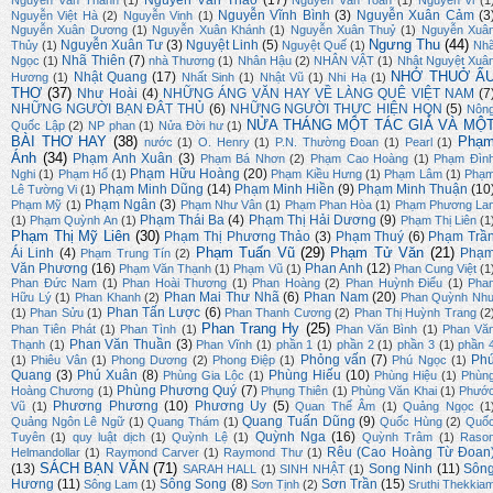
Nguyễn Văn Thảo
(17)
Nguyễn Văn Thành
(1)
Nguyễn Văn Toan
(1)
Nguyên Vi
(1
Nguyễn Vĩnh Bình
(3)
Nguyễn Xuân Cảm
(3
Nguyễn Việt Hà
(2)
Nguyễn Vinh
(1)
Nguyễn Xuân Dương
(1)
Nguyễn Xuân Khánh
(1)
Nguyễn Xuân Thuỷ
(1)
Nguyễn Xuâ
Ngưng Thu
(44)
Nguyễn Xuân Tư
(3)
Nguyệt Linh
(5)
Thủy
(1)
Nguyệt Quế
(1)
Nh
Nhã Thiên
(7)
Ngọc
(1)
nhà Thương
(1)
Nhân Hậu
(2)
NHÂN VẬT
(1)
Nhật Nguyệt Xuâ
NHỚ THUỞ Ấ
Nhật Quang
(17)
Hương
(1)
Nhất Sinh
(1)
Nhật Vũ
(1)
Nhi Hạ
(1)
THƠ
(37)
Như Hoài
(4)
NHỮNG ÁNG VĂN HAY VỀ LÀNG QUÊ VIỆT NAM
(7
NHỮNG NGƯỜI BẠN ĐÂT THỦ
(6)
NHỮNG NGƯỜI THỰC HIỆN HQN
(5)
Nôn
NỬA THÁNG MỘT TÁC GIẢ VÀ MỘ
Quốc Lập
(2)
NP phan
(1)
Nửa Đời hư
(1)
BÀI THƠ HAY
(38)
Phạ
nước
(1)
O. Henry
(1)
P.N. Thường Đoan
(1)
Pearl
(1)
Ánh
(34)
Phạm Anh Xuân
(3)
Phạm Bá Nhơn
(2)
Phạm Cao Hoàng
(1)
Phạm Đìn
Phạm Hữu Hoàng
(20)
Nghi
(1)
Phạm Hổ
(1)
Phạm Kiều Hưng
(1)
Phạm Lâm
(1)
Phạ
Phạm Minh Dũng
(14)
Phạm Minh Hiền
(9)
Phạm Minh Thuận
(10
Lê Tường Vi
(1)
Phạm Ngân
(3)
Phạm Mỹ
(1)
Phạm Như Vân
(1)
Phạm Phan Hòa
(1)
Phạm Phương La
Phạm Thái Ba
(4)
Phạm Thị Hải Dương
(9)
(1)
Phạm Quỳnh An
(1)
Phạm Thị Liên
(1
Phạm Thị Mỹ Liên
(30)
Phạm Thị Phương Thảo
(3)
Phạm Thuý
(6)
Phạm Trầ
Phạm Tuấn Vũ
(29)
Phạm Tử Văn
(21)
Ái Linh
(4)
Phạ
Phạm Trung Tín
(2)
Văn Phương
(16)
Phan Anh
(12)
Phạm Văn Thạnh
(1)
Phạm Vũ
(1)
Phan Cung Việt
(1
Phan Đức Nam
(1)
Phan Hoài Thương
(1)
Phan Hoàng
(2)
Phan Huỳnh Điểu
(1)
Pha
Phan Mai Thư Nhã
(6)
Phan Nam
(20)
Hữu Lý
(1)
Phan Khanh
(2)
Phan Quỳnh Nh
Phan Tấn Lược
(6)
(1)
Phan Sửu
(1)
Phan Thanh Cương
(2)
Phan Thị Huỳnh Trang
(2
Phan Trang Hy
(25)
Phan Tiên Phát
(1)
Phan Tình
(1)
Phan Văn Bình
(1)
Phan Vă
Phan Văn Thuần
(3)
Thạnh
(1)
Phan Vĩnh
(1)
phần 1
(1)
phần 2
(1)
phần 3
(1)
phần 
Phỏng vấn
(7)
Ph
(1)
Phiêu Vân
(1)
Phong Dương
(2)
Phong Điệp
(1)
Phú Ngọc
(1)
Quang
(3)
Phú Xuân
(8)
Phùng Hiếu
(10)
Phùng Gia Lộc
(1)
Phùng Hiệu
(1)
Phùn
Phùng Phương Quý
(7)
Hoàng Chương
(1)
Phụng Thiên
(1)
Phùng Văn Khai
(1)
Phướ
Phương Phương
(10)
Phương Uy
(5)
Vũ
(1)
Quan Thế Âm
(1)
Quảng Ngọc
(1
Quang Tuấn Dũng
(9)
Quảng Ngôn Lê Ngữ
(1)
Quang Thám
(1)
Quốc Hùng
(2)
Quố
Quỳnh Nga
(16)
Tuyên
(1)
quy luật dịch
(1)
Quỳnh Lệ
(1)
Quỳnh Trâm
(1)
Raso
Rêu (Cao Hoàng Từ Đoan
Helmandollar
(1)
Raymond Carver
(1)
Raymond Thư
(1)
SÁCH BẠN VĂN
(71)
(13)
Song Ninh
(11)
Sôn
SARAH HALL
(1)
SINH NHẬT
(1)
Hương
(11)
Sông Song
(8)
Sơn Trần
(15)
Sông Lam
(1)
Sơn Tịnh
(2)
Sruthi Thekkia