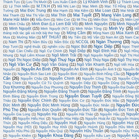
Lý Khánh Vinh
(15)
Thành Tựu
(1)
Lưu Thị Mười
(2)
Lưu Xuân Cảnh
(2)
Lý Thành Lon
M.T.N.H
(7)
(1)
Lý Thời Miễn
(1)
Mã Nhị Lan
(1)
Mạc Minh
(2)
Mạc Tố Hồng
(1)
Mạ
Mai Đức Trung
(6)
Mai Loan
(12)
Tường
(2)
Mai Hạnh
(1)
Mai Kiệm
(1)
Mai Nhật
(2
Mai Tuyết
(37)
Mang Viên Long
(63
Mai Thìn
(3)
Mai Thanh
(1)
Mai Thị Vân
(1)
Marie Hải Miên
(4)
Mẫu Đơn
(1)
Mèo Con
(1)
Mi Thu
(1)
Miên Đức Thắng
(2)
Miên Lin
Minh Đan (Lọ Lem Đất Võ)
(6)
Minh Nguyên
(15)
Minh Nguyễ
(1)
Minh Châu
(2)
Minh Vy
(25)
(3)
Minh Nguyệt
(15)
Minh Nguyệt (NT)
(1)
Minh Nhân Tông
(1)
Mỗ
Mộng Cầm
(8)
Mùa Xanh
(3
tháng một tác giả và một bài thơ hay
(2)
Mộng Nam
(1)
MỸ THUẬT
(6)
Mưa
(1)
Mường Mán
(1)
My Tiên
(1)
Mỹ Vân
(1)
Nam Art
(2)
Nam Ca
Ngàn Thương
(33)
Nam Thi
(17)
NCCGL
(4)
(1)
Năm Bửu
(1)
Nấm Độc
(1)
Ngà
Ngọc Diệp
(35)
Ngọc Bút
(8)
Đẹp Tươi
(1)
nghệ thuật.
(1)
nghiên cứu
(1)
Ngọc Thịn
Ngô Diệp
(6)
Ngô Đình Hải
(7)
(1)
Ngô Càn Chiểu
(1)
Ngô Cự Chính
(2)
Ngô Hồn
Ngô Minh Trãi
(3)
Nhung
(1)
Ngô Liêm Khoan
(1)
Ngô Nguyên Ngiễm
(1)
Ngô Thị Ho
Ngô Thuý Nga
(30)
Ngô Thị Ngọc Diệp
(10)
Ngô Thúy Nga
(16)
Ngô Thy Họ
(1)
Ngô Văn Cư
(52)
(7)
Ngô Văn Giảng
(11)
Ngô Văn Khanh
(17)
Ngô Viết Hòa
(2
Nguyễn An Bình
(70)
Nguyễn An Đình
(4)
Nguyễn
(1)
Nguyễn Ánh 9
(1)
Nguyễn B
Nguyê
Nhân
(1)
Nguyễn Bích Sao Linh
(1)
Nguyễn Bình
(1)
Nguyễn Bính Hồng Cầu
(2)
Cẩn
(26)
Nguyễn Chinh
(4)
Nguyễn Châu
(2)
Nguyễn Công Thụ
(2)
Nguyễn Côn
Nguyễ
Tùng Chinh
(1)
Nguyễn Cử Tú Quỳnh
(2)
Nguyên Diệp
(1)
Nguyễn Dũng
(1)
Duy Khương
(6)
Nguyễn Duy Thịnh
(3)
Nguyễn Duy Phương
(1)
Nguyễn Đại Duẩn
(2
Nguyễn Đặng Mừng
(3)
Nguyễn Đăng Thanh
(20)
Nguyễn Đăng Trình
(4)
Nguyễ
Nguyễn Đoan Tuyết
(25)
Đình Bảng
(1)
Nguyễn Đình Trọng
(1)
Nguyễn Đồng Bộ
Nguyễn Đức Chính
(5)
Nguyễ
Thảo
(1)
Nguyễn Đức Cơ
(1)
Nguyễn Đức Mậu
(2)
Nguyễn Đứ
Đức Minh
(6)
Nguyễn Đức Minh Hùng
(10)
Nguyễn Đức Nhân
(1)
Phú Thọ
(26)
Nguyễn Đức Quyền
(4)
Nguyễn Đức Tấn
(6)
Nguyễn Đức Tình
(4
Nguyên Hạ
(11)
Nguyễ
Nguyễn Gia Long
(1)
Nguyễn Hải Thảo
(2)
Nguyễn Hậu
(2)
Hiếu
(8)
Nguyễn Hiếu Học
(2)
Nguyễn Hòa Hiệp
(2)
Nguyễn Hoài Ân
(1)
Nguyễn Hoàn
Nguyễn Huệ
(3)
Nguyễn Huy
(3
Thức
(2)
Nguyễn Hồng Diệu
(1)
Nguyên Hùng
(1)
Nguyễn Huy (HD)
(1)
Nguyễn Huy Khôi
(1)
Nguyễn Huỳnh
(1)
Nguyễn Hữu Minh
(1
Nguyễn Hữu Thuần
(4)
Nguyễn Hữu Phú
(1)
Nguyễn Hữu Quý
(2)
Nguyễn Hữu Trun
Nguyễn Khoa Đăng
(51)
Nguyễn Kiề
(2)
Nguyễn Khiêm
(1)
Nguyễn Kiều Lam
(2)