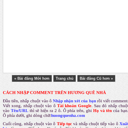
« Bài đăng Mới hơn
Trang chủ
Bài đăng Cũ hơn »
CÁCH NHẬP COMMENT TRÊN HƯƠNG QUÊ NHÀ
Đầu tiên, nhấp chuột vào ô
Nhập nhận xét của bạn
rồi viết comment
Viết xong, nhấp chuột vào ô
Tài khoản Google
.
Sau đó nhấp chuộ
vào
Tên/URL
thì sẽ hiện ra 2 ô. Ô phía trên, ghi
Họ và tên
của bạn
Ô phía dưới, ghi dòng chữ:
huongquenha.com
Cuối cùng, nhấp chuột vào ô
Tiếp tục
và nhấp chuột tiếp vào ô
Xuấ