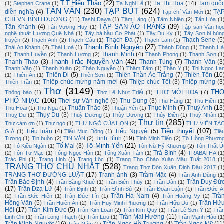
T.T.Hiếu Thảo
(22)
Tạ Thị Hoa
(14)
Tam quố
(1)
Stephen Crane
(1)
Tạ Nghi Lễ
(1)
TẢN VĂN
(230)
TẠP BÚT
(624)
diễn nghĩa
(4)
TẠ
Tạp chí Văn Mới
(1)
CHÍ VN BÌNH DƯƠNG
(11)
Tashi Dawa
(1)
Tâm Lãng
(1)
Tâm Nhiên
(2)
Tấn Hòa
(1
TẬP SAN ÁO TRẮNG
(39)
Tần Khánh
(4)
Tân Vương Huy
(1)
Tập san Văn họ
nghệ thuật Hương Quê Nhà
(1)
Tây bá hầu Cơ Phát
(1)
Tây Du Ký
(1)
Tây Sơn bi hùn
Thạch Đà
(7)
Thạch Sene
(5
truyện
(2)
Thạch Anh
(2)
Thạch Cầu
(1)
Thạch Lam
(1)
Thanh Bình Nguyên
(27)
Thái An Khánh
(2)
Thái Hoà
(1)
Thành Dũng
(1)
Thanh Hả
Thanh Minh
(4)
(1)
Thanh Huyền
(2)
Thanh Lương
(2)
Thanh Phong
(1)
Thanh Sơn
(1
Thanh Trắc Nguyễn Văn
(42)
Thanh Thảo
(3)
Thanh Tùng
(7)
Thành Văn
(3
Thạnh Văn
(1)
Thanh Xuân
(2)
Thảo Nguyễn
(1)
Thâm Tâm
(1)
Thần Y
(1)
Thi Ngọc La
Thiên Di
(5)
Thiên Thần Áo Trắng
(7)
Thiên Tôn
(10
(1)
Thiên Ân
(1)
Thiên Sơn
(1)
Thiệp chúc mừng năm mới
(4)
Thiệp chúc Tết
(3)
Thiệp mừng
(3
Thiên Trần
(1)
Thơ
(3149)
TH
THƠ MỜI HOẠ
(7)
Thông báo
(1)
Thơ Lê Nhựt Triết
(1)
PHỔ NHẠC
(106)
Thời sự Văn nghệ
(6)
Thu Dung
(3)
Thu Hằng
(1)
Thu Hiền
(1
Thuận Thảo
(8)
Thục Minh
(7)
Thuỳ Anh
(13
Thu Hoài
(1)
Thu Nga
(1)
Thuận Yến
(1)
Thụy Du
(3)
Thuỵ Du
(1)
Thuỳ Dương
(1)
Thùy Dương
(1)
Thủy Điền
(1)
Thuỳ Nhân
(1
Thư tin
(285)
Thư cảm ơn
(1)
Thư ngỏ
(1)
THƯ NGỎ CỦA HQN
(2)
THƯ VIỆN TÁ
Tiểu thuyết
(107)
Tiểu luận
(4)
Tiểu Nguyệt
(5)
GIẢ
(1)
Tiểu Mục Đồng
(1)
Tiê
Tịnh Bình
(19)
Tương
(1)
Tin buồn
(2)
TIN VĂN
(2)
Tịnh Minh Tiến
(2)
Tô Hồng Phươn
Tô Minh Yến
(21)
Tố Mai
(3)
(1)
Tô Kiều Ngân
(1)
Tôn Nữ Hỷ Khương
(2)
Tôn Thất Ú
Trà Bình
(4)
(2)
Tôn Tư Mạc
(1)
Tống Ngọc Hân
(1)
Tống Xuân Tám
(1)
TRABATHA
(1
Trác Phi
(1)
Trang Linh
(1)
Trang Lộc
(1)
Trang Thơ Chào Xuân Mậu Tuất 2018
(1
TRANG THƠ CHỦ NHẬT
(528)
Trang Thơ Đón Xuân Đinh Dậu 2017
(1
TRANG THƠ ĐƯỜNG LUẬT
(17)
Tranh ảnh
(3)
Trầm Mặc
(4)
Trần Anh Dũng
(1
Trần Bảo Định
(4)
Trần Duy Đứ
Trần Băng Khuê
(1)
Trần Biên Thùy
(1)
Trần Dần
(1)
(17)
Trần Dzạ Lữ
(4)
Trần Định
(1)
Trần Đình Sử
(2)
Trần Đoàn Luận
(1)
Trần Đức Á
Trần Hà Nam
(4)
Trầ
(2)
Trần Đức Hiển
(1)
Trần Đức Tín
(1)
Trần Hoàng Vy
(2)
Hồng Vân
(5)
Trần Hữ
Trần Huiền Ân
(2)
Trần Huy Minh Phương
(2)
Trần Hữu Du
(1)
Hội
(17)
Trần Kim Đức
(5)
Trần Kim Loan
(2)
Trần Kim Quy
(1)
Trần Lê Sơn Ý
(2)
Trầ
Trần Mai Hường
(11)
Linh Chi
(1)
Trần Long Thạch
(1)
Trần Lưu
(1)
Trần Mạnh Hảo
(1