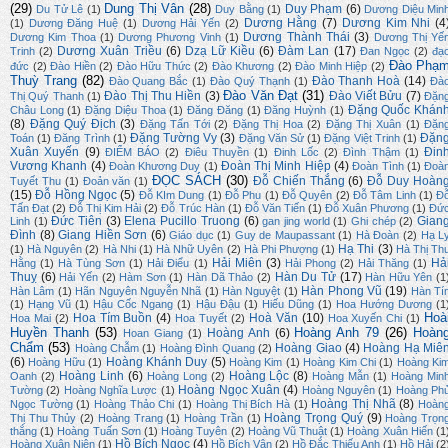
(29)
Dung Thị Vân
(28)
Duy Phạm
(6)
Du Tử Lê
(1)
Duy Bằng
(1)
Dương Diệu Min
Dương Hằng
(7)
Dương Kim Nhi
(4
(1)
Dương Đăng Huệ
(1)
Dương Hải Yến
(2)
Dương Thành Thái
(3)
Dương Kim Thoa
(1)
Dương Phương Vinh
(1)
Dương Thị Yế
Dương Xuân Triều
(6)
Dzạ Lữ Kiều
(6)
Đàm Lan
(17)
Trinh
(2)
Đan Ngọc
(2)
đạ
Đào Phạ
đức
(2)
Đào Hiền
(2)
Đào Hữu Thức
(2)
Đào Khương
(2)
Đào Minh Hiệp
(2)
Thuỳ Trang
(82)
Đào Thanh Hoà
(14)
Đào Quang Bắc
(1)
Đào Quý Thạnh
(1)
Đà
Đào Văn Đạt
(31)
Đào Thị Thu Hiền
(3)
Đào Viết Bửu
(7)
Thị Quý Thanh
(1)
Đặn
Đặng Quốc Khán
Châu Long
(1)
Đặng Diệu Thoa
(1)
Đăng Đăng
(1)
Đăng Huỳnh
(1)
(8)
Đặng Quý Địch
(3)
Đặng Tấn Tới
(2)
Đặng Thị Hoa
(2)
Đặng Thị Xuân
(1)
Đặn
Đặng Tường Vy
(3)
Đặn
Toán
(1)
Đăng Trình
(1)
Đặng Văn Sử
(1)
Đặng Việt Trinh
(1)
Xuân Xuyến
(9)
Đin
ĐIỂM BÁO
(2)
Điêu Thuyền
(1)
Đinh Lốc
(2)
Đình Thậm
(1)
Vương Khanh
(4)
Đoàn Thị Minh Hiệp
(4)
Đoàn Khương Duy
(1)
Đoàn Tình
(1)
Đoà
ĐỌC SÁCH
(30)
Đỗ Chiến Thắng
(6)
Đỗ Duy Hoàn
Tuyết Thu
(1)
Đoản văn
(1)
(15)
Đỗ Hồng Ngọc
(5)
Đỗ KIm Dung
(1)
Đỗ Phu
(1)
Đỗ Quyên
(2)
Đỗ Tâm Linh
(1)
Đ
Tấn Đạt
(2)
Đỗ Thị Kim Hải
(2)
Đỗ Trúc Hàn
(1)
Đỗ Văn Tiến
(1)
Đỗ Xuân Phương
(1)
Đứ
Đức Tiên
(3)
Elena Pucillo Truong
(6)
Gian
Linh
(1)
gan jing world
(1)
Ghi chép
(2)
Đình
(8)
Giang Hiền Sơn
(6)
Giáo dục
(1)
Guy de Maupassant
(1)
Hà Đoàn
(2)
Hạ L
Hạ Thi
(3)
(1)
Hà Nguyên
(2)
Hà Nhi
(1)
Hà Nhữ Uyên
(2)
Hà Phi Phượng
(1)
Hà Thị Th
Hải Miên
(3)
Hả
Hằng
(1)
Hà Tùng Sơn
(1)
Hải Điểu
(1)
Hải Phong
(2)
Hải Thăng
(1)
Thuỵ
(6)
Hàn Du Tử
(17)
Hải Yến
(2)
Hàm Sơn
(1)
Hàn Dã Thảo
(2)
Hàn Hữu Yên
(1
Hàn Phong Vũ
(19)
Hàn Lâm
(1)
Hãn Nguyên Nguyễn Nhã
(1)
Hàn Nguyệt
(1)
Hàn Tí
(1)
Hạng Vũ
(1)
Hậu Cốc Ngang
(1)
Hậu Đậu
(1)
Hiếu Dũng
(1)
Hoa Hướng Dương
(1
Hoà
Hoa Tím Buồn
(4)
Hoà Văn
(10)
Hoa Mai
(2)
Hoa Tuyết
(2)
Hoa Xuyến Chi
(1)
Huyền Thanh
(53)
Hoàng Anh 79
(26)
Hoàn
Hoàng Anh
(6)
Hoan Giang
(1)
Chẩm
(53)
Hoàng Giao
(4)
Hoàng Hạ Miê
Hoàng Chẫm
(1)
Hoàng Đình Quang
(2)
(6)
Hoàng Khánh Duy
(5)
Hoàng Hữu
(1)
Hoàng Kim
(1)
Hoàng Kim Chi
(1)
Hoàng Ki
Hoàng Linh
(6)
Hoàng Lộc
(8)
Oanh
(2)
Hoàng Long
(2)
Hoàng Mẫn
(1)
Hoàng Min
Hoàng Ngọc Xuân
(4)
Tường
(2)
Hoàng Nghĩa Lược
(1)
Hoàng Nguyên
(1)
Hoàng Ph
Hoàng Thị Nhã
(8)
Ngọc Tường
(1)
Hoàng Thảo Chi
(1)
Hoàng Thị Bích Hà
(1)
Hoàn
Hoàng Trọng Quý
(9)
Thị Thu Thủy
(2)
Hoàng Trang
(1)
Hoàng Trần
(1)
Hoàng Trọn
thắng
(1)
Hoàng Tuấn Sơn
(1)
Hoàng Tuyên
(2)
Hoàng Vũ Thuật
(1)
Hoàng Xuân Hiến
(1
Hồ Bích Ngọc
(4)
Hoàng Xuân Niên
(1)
Hồ Bích Vân
(2)
Hồ Đắc Thiếu Anh
(1)
Hồ Hải
(2