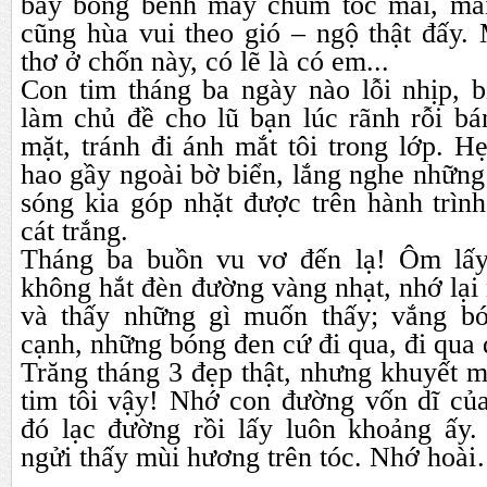
bay bồng bềnh mấy chùm tóc mái, má
cũng hùa vui theo gió – ngộ thật đấy. 
thơ ở chốn này, có lẽ là có em...
Con tim tháng ba ngày nào lỗi nhịp, biê
làm chủ đề cho lũ bạn lúc rãnh rỗi ba
mặt, tránh đi ánh mắt tôi trong lớp. H
hao gầy ngoài bờ biển, lắng nghe nhữn
sóng kia góp nhặt được trên hành trìn
cát trắng.
Tháng ba buồn vu vơ đến lạ! Ôm lấ
không hắt đèn đường vàng nhạt, nhớ lại
và thấy những gì muốn thấy; vắng b
cạnh, những bóng đen cứ đi qua, đi qua d
Trăng tháng 3 đẹp thật, nhưng khuyết mâ
tim tôi vậy! Nhớ con đường vốn dĩ cu
đó lạc đường rồi lấy luôn khoảng ấ
ngửi thấy mùi hương trên tóc. Nhớ hoà