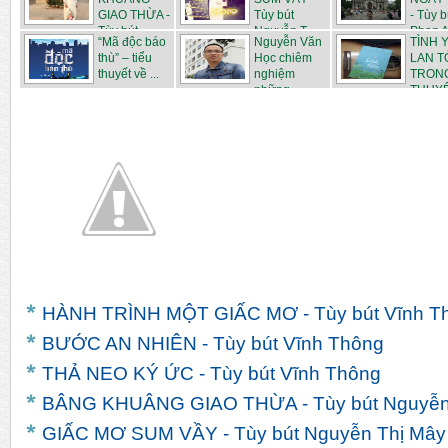
GIAO THỪA -
Tùy bút
- Tùy b
Tùy bút
Nguyễn T...
Phan A
“Mã độc báo
Nguyễn Văn
TÌNH 
Ngu...
thù” – tiểu
Học chiêm
LAN T
thuyết về ...
nghiệm
TRONG
những ...
THUYẾT
HÀNH TRÌNH MỘT GIẤC MƠ - Tùy bút Vĩnh T
BƯỚC AN NHIÊN - Tùy bút Vĩnh Thông
THẢ NEO KÝ ỨC - Tùy bút Vĩnh Thông
BÂNG KHUÂNG GIAO THỪA - Tùy bút Nguyễn
GIẤC MƠ SUM VẦY - Tùy bút Nguyễn Thị Mây