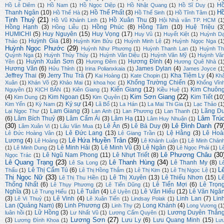
H
Hồ Lê Diêm
(1)
Hồ Nam
(1)
Hồ Ngọc Diệp
(1)
Hồ Nhật Quang
(1)
Hồ Sĩ Duy
(1)
H
Thanh Ngân
(10)
Hồ Thế Phất
(3)
Hồ Thế Hà
(2)
Hồ Thế Sinh
(1)
Hồ Tĩnh Tâm
(1)
Tịnh Thuỷ
(21)
Hồ Xuân Thu
(3)
Hồ Vũ Khánh Linh
(1)
Hội Nhà văn TP. HCM
(1
Hồng Hạnh
(3)
Hồng Phúc
(8)
Hồng Tâm
(10)
Huệ Triệu
(3
Hồng Liễu
(1)
HUMICHI
(5)
Huy Nguyên
(15)
Huy Vọng
(17)
Huy Vũ
(1)
Huyết Kiệt
(1)
Huỳnh D
Huỳnh Gia
(18)
Thảo
(1)
Huỳnh Kim Bửu
(1)
Huỳnh Minh Lệ
(2)
Huỳnh Ngọc Nga
(1
Huỳnh Ngọc Phước
(29)
Huỳnh Như Phương
(1)
Huỳnh Thanh Lan
(1)
Huỳnh Th
Quỳnh Nga
(1)
Huỳnh Thúy Thúy
(1)
Huỳnh Văn Diệu
(1)
Huỳnh Văn Mỹ
(1)
Huỳnh Vă
Huỳnh Xuân Sơn
(3)
Hương Đình
(4)
Yên
(1)
Hương Đêm
(1)
Hương Quê Nhà
(1
Hương Văn
(6)
James Dylan
(4)
Hửu Thỉnh
(1)
Irina Polianxkaia
(1)
James Joyce
(1
Jeffrey Thai
(9)
Jerry Thu Trà
(7)
Kha Tiệm Ly
(4)
Kai Hoàng
(1)
Kate Chopin
(1)
Kh
Khổng Trường Chiến
(3)
Xuân
(1)
Khán Võ
(2)
Khảo Mai
(1)
khoa học
(1)
Khổng Vĩn
Kiến Giang
(12)
Kim Chuôn
Nguyên
(1)
KỊCH BẢN
(1)
Kiên Giang
(1)
Kiều Huệ
(1)
Kim Sơn Giang
(22)
(4)
Kim Ngoan
(15)
Kim Tiết
(10
Kim Dung
(2)
Kim Quyên
(1)
Ký sự
(14)
Kim Yến
(1)
Kỳ Nam
(2)
Lã Bố
(1)
La Hán
(1)
La Mai Thi Gia
(1)
Lạc Thảo
(1
Lam Giang
(3)
Lãng D
Lại Ngọc Thư
(1)
Lan Anh
(1)
Lan Phương
(1)
Lan Thanh
(1)
Lâm Trú
(6)
Lâm Bích Thuỷ
(8)
Lâm Cẩm Ái
(3)
Lâm Hạ
(11)
Lâm Huy Nhuận
(1)
(30)
Lê Đình Danh
(79
Lê Ân
(5)
Lê Bá Duy
(9)
Lâm Xuân Vi
(1)
Lâu Văn Mua
(1)
Lê Đức Lang
(13)
Lệ Hằng
(3)
Lê Hoà
Lê Đức Hoàng Vân
(1)
Lê Giang Trần
(1)
Lê Hứa Huyền Trân
(39)
Lương
(4)
Lê Hoàng
(2)
Lê Khánh Luận
(1)
Lê Minh Chán
Lê Minh Hải
(3)
Lê Minh Vũ
(3)
Lê Ngân
(3)
(1)
Lê Minh Dung
(2)
Lê Ngọc Phái
(1)
L
Lê Phương Châu
(30
Lê Ngũ Nam Phong
(11)
Lê Nhựt Triết
(8)
Ngọc Trác
(1)
Lê Quang Trạng
(23)
Lê Thanh Hùng
(34)
Lê Thanh My
(8)
Lê Sa Long
(2)
L
L
Lê Thị Cẩm Tú
(6)
Thấu
(1)
Lê Thị Hồng Thắm
(1)
Lê Thị Kim
(1)
Lê Thị Ngọc Lệ
(1)
Thị Ngọc Nữ
(33)
Lê Thị Xuyên
(13)
Lê Thiếu Nhơn
(15)
L
Lê Thị Thu Hiền
(1)
Thống Nhất
(6)
Lê Tiến Mợi
(6)
Lê Trọn
Lê Thụy Phương
(2)
Lê Tiến Dũng
(1)
Nghĩa
(3)
Lê Tuân
(4)
Lê Văn Hiếu
(12)
Lê Văn Ngă
Lê Trung Hiếu
(1)
Lê Uyên
(1)
(3)
Lê Vinh
(4)
Linh Lan
(7)
Lin
Lê Vi Thuỷ
(1)
Lê Xuân Tiến
(1)
Lindsay Polak
(1)
Lan (Quảng Nam)
(8)
Linh Phương
(3)
Long Khánh
(4)
Linh Thy
(2)
Long Vương
(1
Lữ Hồng
(3)
Lương Duyên Thắn
luân hồi
(1)
Lư Nhất Vũ
(1)
Lương Cẩm Quyên
(1)
Lương Sơn
(27)
(3)
Lưu Ly
(6)
Lưu Quang Minh
(15)
Lương Đình Khoa
(1)
Lư