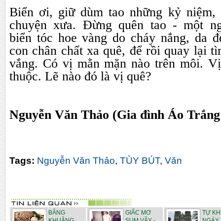
Biển ơi, giữ dùm tao những kỷ niệm, đ
chuyện xưa. Đừng quên tao - một ngư
biển tóc hoe vàng do cháy nắng, da đ
con chân chất xa quê, để rồi quay lại t
vắng. Có vị mằn mặn nào trên môi. Vi
thuộc. Lẽ nào đó là vị quê?
Nguyễn Văn Thảo (Gia đình Áo Trắn
Tags:
Nguyễn Văn Thảo
,
TÙY BÚT
,
Văn
BÂNG
GIẤC MƠ
TỰ K
KHUÂNG
SUM VẦY -
NGÀY