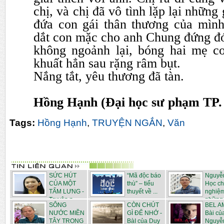
chị, và chị đã vô tình lặp lại những
đứa con gái thân thương của mình
dắt con mặc cho anh
Chung đứng đó
không ngoảnh lại, bóng hai mẹ 
khuất hẳn sau rặng râm bụt.
Nắng tắt, yêu thương đã tàn.
Hồng Hạnh (Đại học sư phạm TP
Tags:
Hồng Hạnh
,
TRUYỆN NGẮN
,
Văn
SỨC HÚT
“Mã độc báo
Nguyễ
CỦA MỘT
thù” – tiểu
Học c
TẤM LƯNG -
thuyết về ...
nghiệ
Truyện n...
những .
SÔNG
CÒN CHÚT
BEL AM
NƯỚC MIỀN
GÌ ĐỂ NHỚ -
Bài củ
TÂY TRONG
BàI của Duy
Nguyễ