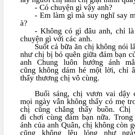
- Có chuyện gì vậy anh?
- Em làm gì mà suy nghĩ say m
à?
- Không có gì đâu anh, chỉ là
chuyện gì với các anh.
Suốt cả bữa ăn chị không nói l
như chị bị bỏ quên giữa đám
bạn c
anh Chung luôn hướng ánh mắ
cũng
không dám hé một lời, chỉ 
thấy thương chị vô cùng.
Buổi sáng, chị vươn vai dậy
mọi ngày vẫn không thấy có
mẹ tr
chị cũng chẳng thấy buồn. Chị
đi
chơi cùng đám bạn nữa. Trong t
ảnh của anh Quân, chị không
còn g
cũng không lêu lỏng như ngày