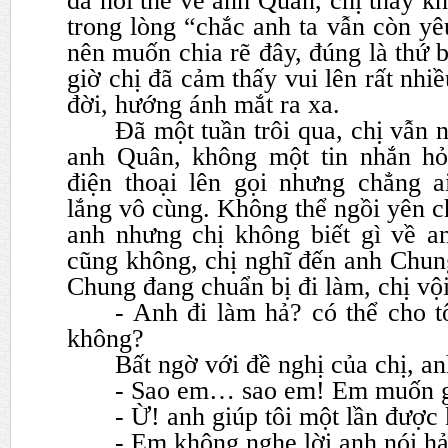
đã nói thế về anh Quân, chị thấy
kh
trong lòng “chắc anh ta vẫn còn y
nên
muốn chia rẽ đây, đúng là thứ 
giờ chị đã cảm thấy vui lên rất
nhiề
đời, hướng ánh mắt ra xa.
Đã một tuần trôi qua, chị vẫn n
anh Quân, không một tin
nhắn hỏ
điện thoại lên gọi nhưng chẳng a
lắng
vô cùng. Không thể ngồi yên ch
anh nhưng chị không biết gì về
a
cũng không, chị nghĩ đến anh Chun
Chung
đang chuẩn bị đi làm, chị vộ
- Anh đi làm hả? có thể cho t
không?
Bất ngờ với đề nghị của chị, a
- Sao em… sao em! Em muốn g
- Ừ! anh giúp tôi một lần được
- Em không nghe lời anh nói h