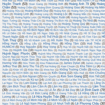
Hoà
Hoa Tím Buồn
(4)
Hoà Văn
(10)
Hoa Mai
(2)
Hoa Tuyết
(2)
Hoa Xuyến Chi
(1)
Huyền Thanh
(53)
Hoàng Anh 79
(26)
Hoàn
Hoàng Anh
(6)
Hoan Giang
(1)
Chẩm
(53)
Hoàng Giao
(4)
Hoàng Hạ Miê
Hoàng Chẫm
(1)
Hoàng Đình Quang
(2)
(6)
Hoàng Khánh Duy
(5)
Hoàng Hữu
(1)
Hoàng Kim
(1)
Hoàng Kim Chi
(1)
Hoàng Ki
Hoàng Linh
(6)
Hoàng Lộc
(8)
Oanh
(2)
Hoàng Long
(2)
Hoàng Mẫn
(1)
Hoàng Min
Hoàng Ngọc Xuân
(4)
Tường
(2)
Hoàng Nghĩa Lược
(1)
Hoàng Nguyên
(1)
Hoàng Ph
Hoàng Thị Nhã
(8)
Ngọc Tường
(1)
Hoàng Thảo Chi
(1)
Hoàng Thị Bích Hà
(1)
Hoàn
Hoàng Trọng Quý
(9)
Thị Thu Thủy
(2)
Hoàng Trang
(1)
Hoàng Trần
(1)
Hoàng Trọn
thắng
(1)
Hoàng Tuấn Sơn
(1)
Hoàng Tuyên
(2)
Hoàng Vũ Thuật
(1)
Hoàng Xuân Hiến
(1
Hồ Bích Ngọc
(4)
Hoàng Xuân Niên
(1)
Hồ Bích Vân
(2)
Hồ Đắc Thiếu Anh
(1)
Hồ Hải
(2
H
Hồ Lê Diêm
(1)
Hồ Nam
(1)
Hồ Ngọc Diệp
(1)
Hồ Nhật Quang
(1)
Hồ Sĩ Duy
(1)
H
Thanh Ngân
(10)
Hồ Thế Phất
(3)
Hồ Thế Hà
(2)
Hồ Thế Sinh
(1)
Hồ Tĩnh Tâm
(1)
Tịnh Thuỷ
(21)
Hồ Xuân Thu
(3)
Hồ Vũ Khánh Linh
(1)
Hội Nhà văn TP. HCM
(1
Hồng Hạnh
(3)
Hồng Phúc
(8)
Hồng Tâm
(10)
Huệ Triệu
(3
Hồng Liễu
(1)
HUMICHI
(5)
Huy Nguyên
(15)
Huy Vọng
(17)
Huy Vũ
(1)
Huyết Kiệt
(1)
Huỳnh D
Huỳnh Gia
(18)
Thảo
(1)
Huỳnh Kim Bửu
(1)
Huỳnh Minh Lệ
(2)
Huỳnh Ngọc Nga
(1
Huỳnh Ngọc Phước
(29)
Huỳnh Như Phương
(1)
Huỳnh Thanh Lan
(1)
Huỳnh Th
Quỳnh Nga
(1)
Huỳnh Thúy Thúy
(1)
Huỳnh Văn Diệu
(1)
Huỳnh Văn Mỹ
(1)
Huỳnh Vă
Huỳnh Xuân Sơn
(3)
Hương Đình
(4)
Yên
(1)
Hương Đêm
(1)
Hương Quê Nhà
(1
Hương Văn
(6)
James Dylan
(4)
Hửu Thỉnh
(1)
Irina Polianxkaia
(1)
James Joyce
(1
Jeffrey Thai
(9)
Jerry Thu Trà
(7)
Kha Tiệm Ly
(4)
Kai Hoàng
(1)
Kate Chopin
(1)
Kh
Khổng Trường Chiến
(3)
Xuân
(1)
Khán Võ
(2)
Khảo Mai
(1)
khoa học
(1)
Khổng Vĩn
Kiến Giang
(12)
Kim Chuôn
Nguyên
(1)
KỊCH BẢN
(1)
Kiên Giang
(1)
Kiều Huệ
(1)
Kim Sơn Giang
(22)
(4)
Kim Ngoan
(15)
Kim Tiết
(10
Kim Dung
(2)
Kim Quyên
(1)
Ký sự
(14)
Kim Yến
(1)
Kỳ Nam
(2)
Lã Bố
(1)
La Hán
(1)
La Mai Thi Gia
(1)
Lạc Thảo
(1
Lam Giang
(3)
Lãng D
Lại Ngọc Thư
(1)
Lan Anh
(1)
Lan Phương
(1)
Lan Thanh
(1)
Lâm Trú
(6)
Lâm Bích Thuỷ
(8)
Lâm Cẩm Ái
(3)
Lâm Hạ
(11)
Lâm Huy Nhuận
(1)
(30)
Lê Đình Danh
(79
Lê Ân
(5)
Lê Bá Duy
(9)
Lâm Xuân Vi
(1)
Lâu Văn Mua
(1)
Lê Đức Lang
(13)
Lệ Hằng
(3)
Lê Hoà
Lê Đức Hoàng Vân
(1)
Lê Giang Trần
(1)
Lê Hứa Huyền Trân
(39)
Lương
(4)
Lê Hoàng
(2)
Lê Khánh Luận
(1)
Lê Minh Chán
Lê Minh Hải
(3)
Lê Minh Vũ
(3)
Lê Ngân
(3)
(1)
Lê Minh Dung
(2)
Lê Ngọc Phái
(1)
L
Lê Phương Châu
(30
Lê Ngũ Nam Phong
(11)
Lê Nhựt Triết
(8)
Ngọc Trác
(1)