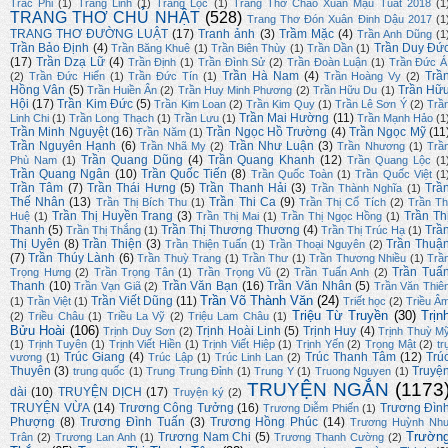
Trác Phi
(1)
Trang Linh
(1)
Trang Lộc
(1)
Trang Thơ Chào Xuân Mậu Tuất 2018
(1
TRANG THƠ CHỦ NHẬT
(528)
Trang Thơ Đón Xuân Đinh Dậu 2017
(1
TRANG THƠ ĐƯỜNG LUẬT
(17)
Tranh ảnh
(3)
Trầm Mặc
(4)
Trần Anh Dũng
(1
Trần Bảo Định
(4)
Trần Duy Đứ
Trần Băng Khuê
(1)
Trần Biên Thùy
(1)
Trần Dần
(1)
(17)
Trần Dzạ Lữ
(4)
Trần Định
(1)
Trần Đình Sử
(2)
Trần Đoàn Luận
(1)
Trần Đức Á
Trần Hà Nam
(4)
Trầ
(2)
Trần Đức Hiển
(1)
Trần Đức Tín
(1)
Trần Hoàng Vy
(2)
Hồng Vân
(5)
Trần Hữ
Trần Huiền Ân
(2)
Trần Huy Minh Phương
(2)
Trần Hữu Du
(1)
Hội
(17)
Trần Kim Đức
(5)
Trần Kim Loan
(2)
Trần Kim Quy
(1)
Trần Lê Sơn Ý
(2)
Trầ
Trần Mai Hường
(11)
Linh Chi
(1)
Trần Long Thạch
(1)
Trần Lưu
(1)
Trần Mạnh Hảo
(1
Trần Minh Nguyệt
(16)
Trần Ngọc Hồ Trường
(4)
Trần Ngọc Mỹ
(11
Trần Năm
(1)
Trần Nguyên Hạnh
(6)
Trần Như Luận
(3)
Trần Nhã My
(2)
Trần Nhương
(1)
Trầ
Trần Quang Dũng
(4)
Trần Quang Khanh
(12)
Phù Nam
(1)
Trần Quang Lộc
(1
Trần Quang Ngân
(10)
Trần Quốc Tiến
(8)
Trần Quốc Toàn
(1)
Trần Quốc Việt
(1
Trần Tâm
(7)
Trần Thái Hưng
(5)
Trần Thanh Hải
(3)
Trầ
Trần Thành Nghĩa
(1)
Thế Nhân
(13)
Trần Thi Ca
(9)
Trần Thị Bích Thu
(1)
Trần Thị Cổ Tích
(2)
Trần Th
Trần Thị Huyền Trang
(3)
Trần Th
Huệ
(1)
Trần Thị Mai
(1)
Trần Thị Ngọc Hồng
(1)
Thanh
(5)
Trần Thị Thương Thương
(4)
Trầ
Trần Thị Thắng
(1)
Trần Thị Trúc Hạ
(1)
Thị Uyên
(8)
Trần Thiện
(3)
Trần Thuậ
Trần Thiện Tuấn
(1)
Trần Thoại Nguyên
(2)
(7)
Trần Thúy Lành
(6)
Trần Thuỳ Trang
(1)
Trần Thư
(1)
Trần Thương Nhiều
(1)
Trầ
Trần Tuấ
Trọng Hưng
(2)
Trần Trọng Tân
(1)
Trần Trọng Vũ
(2)
Trần Tuấn Anh
(2)
Thanh
(10)
Trần Văn Bạn
(16)
Trần Văn Nhân
(5)
Trần Vạn Giã
(2)
Trần Văn Thiê
Trần Võ Thành Văn
(24)
Trần Viết Dũng
(11)
(1)
Trần Việt
(1)
Triết học
(2)
Triều Â
Triệu Từ Truyền
(30)
Trịn
(2)
Triều Châu
(1)
Triều La Vỹ
(2)
Triệu Lam Châu
(1)
Bửu Hoài
(106)
Trịnh Hoài Linh
(5)
Trịnh Huy
(4)
Trịnh Duy Sơn
(2)
Trịnh Thuỳ M
(1)
Trịnh Tuyên
(1)
Trịnh Viết Hiền
(1)
Trịnh Viết Hiệp
(1)
Trịnh Yến
(2)
Trọng Mật
(2)
tr
Trúc Giang
(4)
Trúc Thanh Tâm
(12)
Trú
vương
(1)
Trúc Lập
(1)
Trúc Linh Lan
(2)
Thuyên
(3)
Truyệ
trung quốc
(1)
Trung Trung Đỉnh
(1)
Trung Y
(1)
Truong Nguyen
(1)
TRUYỆN NGẮN
(1173
dài
(10)
TRUYỆN DỊCH
(17)
Truyện ký
(2)
TRUYỆN VỪA
(14)
Trương Công Tưởng
(16)
Trương Đìn
Trương Diễm Phiến
(1)
Phượng
(8)
Trương Đình Tuấn
(3)
Trương Hồng Phúc
(14)
Trương Huỳnh Nh
Trườn
Trương Nam Chi
(5)
Trân
(2)
Trương Lan Anh
(1)
Trương Thanh Cường
(2)