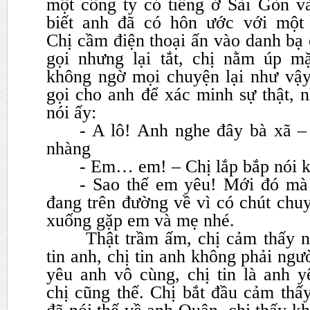
một công ty có tiếng ở Sài
Gòn và
biết anh đã có hôn ước với một 
Chị
cầm điện thoại ấn vào danh bạ
gọi nhưng lại tắt, chị nằm úp
mặ
không ngờ mọi chuyện lại như vậy,
gọi
cho anh để xác minh sự thật, 
nói ấy:
- A lô! Anh nghe đây bà xã 
nhàng
- Em… em! – Chị lắp bắp nói k
- Sao thế em yêu! Mới đó mà
đang trên đường về vì có chút
chuy
xuống gặp em và mẹ nhé.
Thật trầm ấm, chị cảm thấy n
tin anh, chị tin anh không phải
ngườ
yêu anh vô cùng, chị tin là anh y
chị
cũng thế. Chị bắt đầu cảm thấ