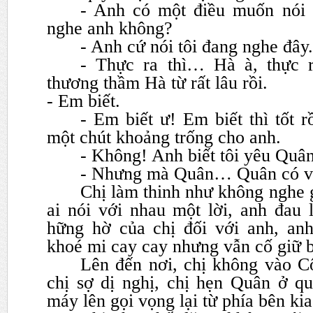
- Anh có một điều muốn nói 
nghe anh không?
- Anh cứ nói tôi đang nghe đây.
- Thực ra thì… Hà à, thực 
thương thầm Hà từ rất lâu rồi.
- Em biết.
- Em biết ư! Em biết thì tốt r
một chút khoảng trống cho anh.
- Không! Anh biết tôi yêu Quâ
- Nhưng mà Quân… Quân có vợ
Chị làm thinh như không nghe g
ai nói với nhau một lời, anh
đau 
hững hờ của chị đối với anh, an
khoé
mi cay cay nhưng vẫn cố giữ b
Lên đến nơi, chị không vào C
chị sợ dị nghị, chị hẹn Quân ở
qu
máy lên gọi vọng lại từ phía bên kia