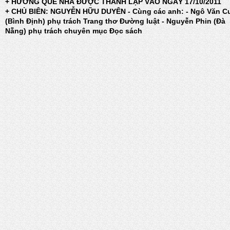
+ HƯƠNG QUÊ NHÀ ĐƯỢC THÀNH LẬP VÀO NGÀY 17/10/2011
+ CHỦ BIÊN: NGUYỄN HỮU DUYÊN - Cùng các anh: - Ngô Văn C
(Bình Định) phụ trách Trang thơ Đường luật - Nguyễn Phin (Đà
Nẵng) phụ trách chuyên mục Đọc sách