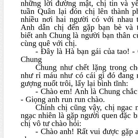
những lời đường mật, chị tin và y
tuần Quân lại đón chị lên thành p
nhiều nơi hai người có
với nhau 
Anh dẫn chị đến gặp bạn bè và t
biết
anh Chung là người bạn thân c
cùng quê với chị.
- Đây là Hà bạn gái của tao! -
Chung
Chung như chết lặng trong chố
như rỉ máu như có cái gì đó đang
gượng nuốt trôi, lấy lại bình tĩnh:
- Chào em! Anh là Chung chắc 
- Giọng anh run run chào.
Chính chị cũng vậy, chị ngac 
ngạc nhiên là gặp người quen
đặc b
chị vô tư chào hỏi:
- Chào anh! Rất vui được gặp 