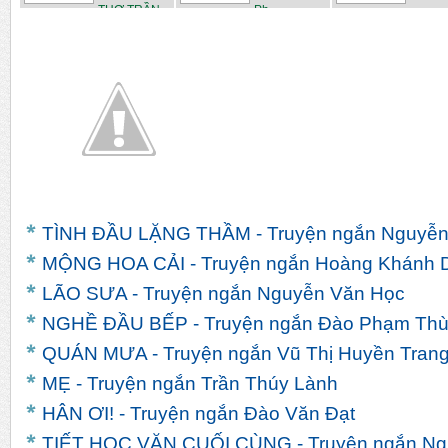
THƠ TRẦN
Ph...
N...
TÌNH ĐẦU LẶNG THẦM - Truyện ngắn Nguyễn 
MỘNG HOA CẢI - Truyện ngắn Hoàng Khánh 
LÃO SƯA - Truyện ngắn Nguyễn Văn Học
NGHỀ ĐẦU BẾP - Truyện ngắn Đào Phạm Thù
QUÁN MƯA - Truyện ngắn Vũ Thị Huyền Tran
MẸ - Truyện ngắn Trần Thúy Lành
HÂN ƠI! - Truyện ngắn Đào Văn Đạt
TIẾT HỌC VĂN CUỐI CÙNG - Truyện ngắn Ngu