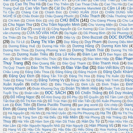
Cao Thị Thu Hà
(3)
Quy
(1)
Cao Thọ Thêm
(2)
Cao Thoại Châu
(1)
Cao Thu Hà
(1)
Ca
Cao Văn Tam
(5)
Cát Du
(7)
Cẩm Lệ
(4)
Trọng Quế
(1)
Catherine Mansfield
(1)
Cẩ
Tú Cầu
(1)
Chàng Cát
(1)
Chánh Đức
(1)
CHÀO XUÂN 2014
(1)
CHÂN DUNG VĂ
Châu Thạch
(9)
NGHỆ SĨ
(2)
Châu Đoàn
(1)
Châu Quang Phước
(1)
Châu Thường Vin
CHỦ BIÊN
(141)
(1)
Chí Anh
(1)
Chính Đức
(1)
chủ
(1)
Chu Giang Phong
(1)
Chu La
Chu Ngạn Thư
(10)
Chu Trầm Nguyên Minh
(16)
(2)
Chu Vương Miện
(1)
Chúa Sơ
Cỏ Dại
(7)
Lâm
(1)
covid 19
(1)
Công Nguyễn
(1)
Cơ Xương
(1)
Cúc Dương
(1)
Cuộc th
CỬA SỔ VĂN HÓA
(6)
văn chương
(1)
Dạ Ngân
(1)
Dã Phong Bình
(2)
Dã Phương
(1
DỌC ĐƯỜN
Diệp Linh
(18)
Dino Buzzati
(3)
Dạ Thảo
(2)
Dạ Thy
(1)
Diệp Uy
(1)
(29)
Dung Thị Vân
(28)
Duy Phạm
(6)
Du Tử Lê
(1)
Duy Bằng
(1)
Dương Diệu Min
Dương Hằng
(7)
Dương Kim Nhi
(4
(1)
Dương Đăng Huệ
(1)
Dương Hải Yến
(2)
Dương Thành Thái
(3)
Dương Kim Thoa
(1)
Dương Phương Vinh
(1)
Dương Thị Yế
Dương Xuân Triều
(6)
Dzạ Lữ Kiều
(6)
Đàm Lan
(17)
Trinh
(2)
Đan Ngọc
(2)
đạ
Đào Phạ
đức
(2)
Đào Hiền
(2)
Đào Hữu Thức
(2)
Đào Khương
(2)
Đào Minh Hiệp
(2)
Thuỳ Trang
(82)
Đào Thanh Hoà
(14)
Đào Quang Bắc
(1)
Đào Quý Thạnh
(1)
Đà
Đào Văn Đạt
(31)
Đào Thị Thu Hiền
(3)
Đào Viết Bửu
(7)
Thị Quý Thanh
(1)
Đặn
Đặng Quốc Khán
Châu Long
(1)
Đặng Diệu Thoa
(1)
Đăng Đăng
(1)
Đăng Huỳnh
(1)
(8)
Đặng Quý Địch
(3)
Đặng Tấn Tới
(2)
Đặng Thị Hoa
(2)
Đặng Thị Xuân
(1)
Đặn
Đặng Tường Vy
(3)
Đặn
Toán
(1)
Đăng Trình
(1)
Đặng Văn Sử
(1)
Đặng Việt Trinh
(1)
Xuân Xuyến
(9)
Đin
ĐIỂM BÁO
(2)
Điêu Thuyền
(1)
Đinh Lốc
(2)
Đình Thậm
(1)
Vương Khanh
(4)
Đoàn Thị Minh Hiệp
(4)
Đoàn Khương Duy
(1)
Đoàn Tình
(1)
Đoà
ĐỌC SÁCH
(30)
Đỗ Chiến Thắng
(6)
Đỗ Duy Hoàn
Tuyết Thu
(1)
Đoản văn
(1)
(15)
Đỗ Hồng Ngọc
(5)
Đỗ KIm Dung
(1)
Đỗ Phu
(1)
Đỗ Quyên
(2)
Đỗ Tâm Linh
(1)
Đ
Tấn Đạt
(2)
Đỗ Thị Kim Hải
(2)
Đỗ Trúc Hàn
(1)
Đỗ Văn Tiến
(1)
Đỗ Xuân Phương
(1)
Đứ
Đức Tiên
(3)
Elena Pucillo Truong
(6)
Gian
Linh
(1)
gan jing world
(1)
Ghi chép
(2)
Đình
(8)
Giang Hiền Sơn
(6)
Giáo dục
(1)
Guy de Maupassant
(1)
Hà Đoàn
(2)
Hạ L
Hạ Thi
(3)
(1)
Hà Nguyên
(2)
Hà Nhi
(1)
Hà Nhữ Uyên
(2)
Hà Phi Phượng
(1)
Hà Thị Th
Hải Miên
(3)
Hả
Hằng
(1)
Hà Tùng Sơn
(1)
Hải Điểu
(1)
Hải Phong
(2)
Hải Thăng
(1)
Thuỵ
(6)
Hàn Du Tử
(17)
Hải Yến
(2)
Hàm Sơn
(1)
Hàn Dã Thảo
(2)
Hàn Hữu Yên
(1
Hàn Phong Vũ
(19)
Hàn Lâm
(1)
Hãn Nguyên Nguyễn Nhã
(1)
Hàn Nguyệt
(1)
Hàn Tí
(1)
Hạng Vũ
(1)
Hậu Cốc Ngang
(1)
Hậu Đậu
(1)
Hiếu Dũng
(1)
Hoa Hướng Dương
(1