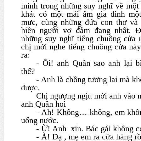
mình
trong những suy nghĩ về một 
khát có một mái ấm gia đình
một
mưc, cùng những đứa con thơ và 
hiền
người vợ đảm đang nhất. 
những suy nghĩ tiếng chuông cửa
chị mới nghe tiếng chuông cửa này
ra:
- Ôi! anh Quân sao anh lại 
thế?
- Anh là chồng tương lai mà kh
được.
Chị ngượng ngịu mời anh vào n
anh Quân hỏi
- Ah! Không… không, em khôn
uống nước.
- Ừ! Anh xin. Bác gái không c
- À! Dạ , mẹ em ra cửa hàng rồ