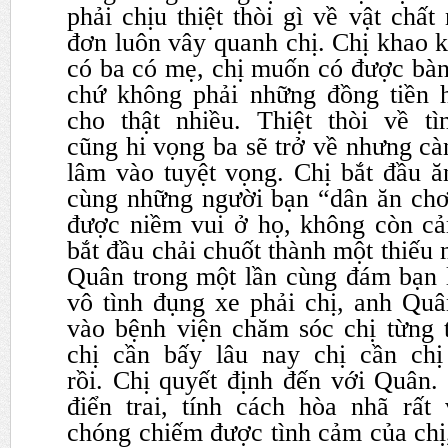
phải chịu thiệt thòi gì
về vật chất
đơn luôn vây quanh chị. Chị khao 
có ba có mẹ, chị muốn có được bàn
chứ không phải những
đồng tiền
cho thật nhiều. Thiệt thòi về t
cũng
hi vọng ba sẽ trở về nhưng cà
lâm vào tuyệt vọng. Chị bắt đầu
ă
cùng những người bạn “dân ăn chơi
được
niềm vui ở họ, không còn cả
bắt đầu chải chuốt thành một thiếu
Quân trong một lần cùng đám bạn l
vô tình
đụng xe phải chị, anh Quâ
vào bệnh viện chăm sóc chị từng 
chị cần bấy lâu nay chị cần chị
rồi.
Chị quyết định đến với Quân.
điển trai, tính cách hòa nhã rất
chóng chiếm được tình
cảm của chị,