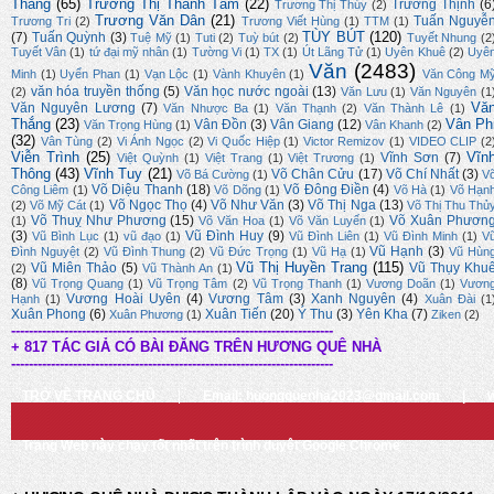
Thắng
(65)
Trương Thị Thanh Tâm
(22)
Trường Thịnh
(6
Trương Thị Thúy
(2)
Trương Văn Dân
(21)
Tuấn Nguyễ
Trương Tri
(2)
Trương Viết Hùng
(1)
TTM
(1)
TÙY BÚT
(120)
(7)
Tuấn Quỳnh
(3)
Tuệ Mỹ
(1)
Tuti
(2)
Tuỳ bút
(2)
Tuyết Nhung
(2
Tuyết Vân
(1)
tứ đại mỹ nhân
(1)
Tường Vi
(1)
TX
(1)
Út Lãng Tử
(1)
Uyên Khuê
(2)
Uyê
Văn
(2483)
Minh
(1)
Uyển Phan
(1)
Vạn Lộc
(1)
Vành Khuyên
(1)
Văn Công M
văn hóa truyền thống
(5)
Văn học nước ngoài
(13)
(2)
Văn Lưu
(1)
Văn Nguyên
(1
Vă
Văn Nguyên Lương
(7)
Văn Nhược Ba
(1)
Văn Thạnh
(2)
Văn Thành Lê
(1)
Thắng
(23)
Vân Ph
Vân Đồn
(3)
Vân Giang
(12)
Văn Trọng Hùng
(1)
Vân Khanh
(2)
(32)
Vân Tùng
(2)
Vi Ánh Ngọc
(2)
Vi Quốc Hiệp
(1)
Victor Remizov
(1)
VIDEO CLIP
(2
Viễn Trình
(25)
Vĩn
Vĩnh Sơn
(7)
Việt Quỳnh
(1)
Việt Trang
(1)
Việt Trương
(1)
Thông
(43)
Vĩnh Tuy
(21)
Võ Chân Cửu
(17)
Võ Chí Nhất
(3)
Võ Bá Cường
(1)
V
Võ Diệu Thanh
(18)
Võ Đông Điền
(4)
Công Liêm
(1)
Võ Dõng
(1)
Võ Hà
(1)
Võ Hạn
Võ Ngọc Thọ
(4)
Võ Như Văn
(3)
Võ Thị Nga
(13)
(2)
Võ Mỹ Cát
(1)
Võ Thị Thu Thủ
Võ Thuỵ Như Phương
(15)
Võ Xuân Phươn
(1)
Võ Văn Hoa
(1)
Võ Văn Luyến
(1)
(3)
Vũ Đình Huy
(9)
Vũ Bình Lục
(1)
vũ đạo
(1)
Vũ Đình Liên
(1)
Vũ Đình Minh
(1)
V
Vũ Hạnh
(3)
Đình Nguyệt
(2)
Vũ Đình Thung
(2)
Vũ Đức Trọng
(1)
Vũ Hạ
(1)
Vũ Hùn
Vũ Thị Huyền Trang
(115)
Vũ Miên Thảo
(5)
Vũ Thụy Khu
(2)
Vũ Thành An
(1)
(8)
Vũ Trọng Quang
(1)
Vũ Trọng Tâm
(2)
Vũ Trọng Thanh
(1)
Vương Doãn
(1)
Vươn
Vương Hoài Uyên
(4)
Vương Tâm
(3)
Xanh Nguyên
(4)
Hạnh
(1)
Xuân Đài
(1
Xuân Phong
(6)
Xuân Tiến
(20)
Ý Thu
(3)
Yên Kha
(7)
Xuân Phương
(1)
Ziken
(2)
-------------------------------------------------------------------------
+ 817 TÁC GIẢ CÓ BÀI ĐĂNG TRÊN HƯƠNG QUÊ NHÀ
-------------------------------------------------------------------------
TRỞ VỀ TRANG CHỦ
|
Email: huongquenha2023@gmail.com
|
Trang Web này chạy tốt nhất trên trình duyệt Google Chrome