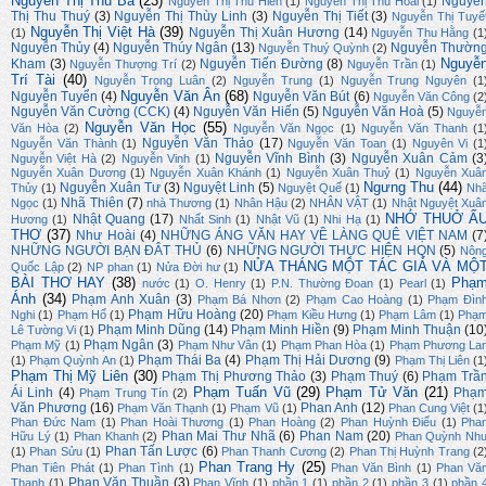
Nguyễn Thị Thu Ba
(23)
Nguyễ
Nguyễn Thị Thu Hiền
(1)
Nguyễn Thị Thu Hoài
(1)
Thị Thu Thuý
(3)
Nguyễn Thị Thùy Linh
(3)
Nguyễn Thị Tiết
(3)
Nguyễn Thị Tuyế
Nguyễn Thị Việt Hà
(39)
Nguyễn Thị Xuân Hương
(14)
(1)
Nguyễn Thu Hằng
(1
Nguyễn Thủy
(4)
Nguyễn Thúy Ngân
(13)
Nguyễn Thườn
Nguyễn Thuý Quỳnh
(2)
Nguyễ
Kham
(3)
Nguyễn Tiến Đường
(8)
Nguyễn Thượng Trí
(2)
Nguyễn Trần
(1)
Trí Tài
(40)
Nguyễn Trọng Luân
(2)
Nguyễn Trung
(1)
Nguyễn Trung Nguyên
(1
Nguyễn Văn Ân
(68)
Nguyễn Tuyển
(4)
Nguyễn Văn Bút
(6)
Nguyễn Văn Công
(2
Nguyễn Văn Cường (CCK)
(4)
Nguyễn Văn Hiến
(5)
Nguyễn Văn Hoà
(5)
Nguyễ
Nguyễn Văn Học
(55)
Văn Hòa
(2)
Nguyễn Văn Ngọc
(1)
Nguyễn Văn Thanh
(1
Nguyễn Văn Thảo
(17)
Nguyễn Văn Thành
(1)
Nguyễn Văn Toan
(1)
Nguyên Vi
(1
Nguyễn Vĩnh Bình
(3)
Nguyễn Xuân Cảm
(3
Nguyễn Việt Hà
(2)
Nguyễn Vinh
(1)
Nguyễn Xuân Dương
(1)
Nguyễn Xuân Khánh
(1)
Nguyễn Xuân Thuỷ
(1)
Nguyễn Xuâ
Ngưng Thu
(44)
Nguyễn Xuân Tư
(3)
Nguyệt Linh
(5)
Thủy
(1)
Nguyệt Quế
(1)
Nh
Nhã Thiên
(7)
Ngọc
(1)
nhà Thương
(1)
Nhân Hậu
(2)
NHÂN VẬT
(1)
Nhật Nguyệt Xuâ
NHỚ THUỞ Ấ
Nhật Quang
(17)
Hương
(1)
Nhất Sinh
(1)
Nhật Vũ
(1)
Nhi Hạ
(1)
THƠ
(37)
Như Hoài
(4)
NHỮNG ÁNG VĂN HAY VỀ LÀNG QUÊ VIỆT NAM
(7
NHỮNG NGƯỜI BẠN ĐÂT THỦ
(6)
NHỮNG NGƯỜI THỰC HIỆN HQN
(5)
Nôn
NỬA THÁNG MỘT TÁC GIẢ VÀ MỘ
Quốc Lập
(2)
NP phan
(1)
Nửa Đời hư
(1)
BÀI THƠ HAY
(38)
Phạ
nước
(1)
O. Henry
(1)
P.N. Thường Đoan
(1)
Pearl
(1)
Ánh
(34)
Phạm Anh Xuân
(3)
Phạm Bá Nhơn
(2)
Phạm Cao Hoàng
(1)
Phạm Đìn
Phạm Hữu Hoàng
(20)
Nghi
(1)
Phạm Hổ
(1)
Phạm Kiều Hưng
(1)
Phạm Lâm
(1)
Phạ
Phạm Minh Dũng
(14)
Phạm Minh Hiền
(9)
Phạm Minh Thuận
(10
Lê Tường Vi
(1)
Phạm Ngân
(3)
Phạm Mỹ
(1)
Phạm Như Vân
(1)
Phạm Phan Hòa
(1)
Phạm Phương La
Phạm Thái Ba
(4)
Phạm Thị Hải Dương
(9)
(1)
Phạm Quỳnh An
(1)
Phạm Thị Liên
(1
Phạm Thị Mỹ Liên
(30)
Phạm Thị Phương Thảo
(3)
Phạm Thuý
(6)
Phạm Trầ
Phạm Tuấn Vũ
(29)
Phạm Tử Văn
(21)
Ái Linh
(4)
Phạ
Phạm Trung Tín
(2)
Văn Phương
(16)
Phan Anh
(12)
Phạm Văn Thạnh
(1)
Phạm Vũ
(1)
Phan Cung Việt
(1
Phan Đức Nam
(1)
Phan Hoài Thương
(1)
Phan Hoàng
(2)
Phan Huỳnh Điểu
(1)
Pha
Phan Mai Thư Nhã
(6)
Phan Nam
(20)
Hữu Lý
(1)
Phan Khanh
(2)
Phan Quỳnh Nh
Phan Tấn Lược
(6)
(1)
Phan Sửu
(1)
Phan Thanh Cương
(2)
Phan Thị Huỳnh Trang
(2
Phan Trang Hy
(25)
Phan Tiên Phát
(1)
Phan Tình
(1)
Phan Văn Bình
(1)
Phan Vă
Phan Văn Thuần
(3)
Thạnh
(1)
Phan Vĩnh
(1)
phần 1
(1)
phần 2
(1)
phần 3
(1)
phần 