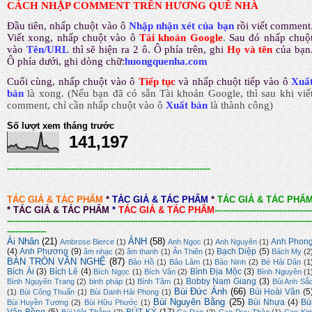
CÁCH NHẬP COMMENT TRÊN HƯƠNG QUÊ NHÀ
Đầu tiên, nhấp chuột vào ô
Nhập nhận xét của bạn
rồi viết comment
Viết xong, nhấp chuột vào ô
Tài khoản Google
.
Sau đó nhấp chuộ
vào
Tên/URL
thì sẽ hiện ra 2 ô. Ô phía trên, ghi
Họ và tên
của bạn
Ô phía dưới, ghi dòng chữ:
huongquenha.com
Cuối cùng, nhấp chuột vào ô
Tiếp tục
và nhấp chuột tiếp vào ô
Xuấ
bản
là xong.
(Nếu bạn đã có sẵn Tài khoản Google, thì sau khi viế
comment, chỉ cần nhấp chuột vào ô
Xuất bản
là thành công
)
Số lượt xem tháng trước
141,197
-------------------------------------------------------------------------
TÁC GIẢ & TÁC PHẨM
*
TÁC GIẢ & TÁC PHẨM
*
TÁC GIẢ & TÁC PHẨ
*
TÁC GIẢ & TÁC PHẨM
*
TÁC GIẢ & TÁC PHẨM
-----------------------------------
-------------------------------------------------------------------------------------------------------------
--------------
Ái Nhân
(21)
ẢNH
(58)
Anh Phon
Ambrose Bierce
(1)
Anh Ngọc
(1)
Anh Nguyên
(1)
(4)
Anh Phương
(9)
Bạch Diệp
(5)
âm nhạc
(2)
âm thanh
(1)
Ân Thiên
(1)
Bách Mỵ
(2
BÀN TRÒN VĂN NGHỆ
(87)
Bảo Hồ
(1)
Bảo Lâm
(1)
Bảo Ninh
(2)
Bé Hải Dân
(1
Bích Ái
(3)
Bích Lê
(4)
Bình Địa Mộc
(3)
Bích Ngọc
(1)
Bích Vân
(2)
Bình Nguyên
(1
Bobby Nam Giang
(3)
Bình Nguyên Trang
(2)
binh pháp
(1)
Bình Tâm
(1)
Bùi Anh Sắ
Bùi Đức Ánh
(66)
Bùi Hoài Vân
(5
(1)
Bùi Công Thuấn
(1)
Bùi Danh Hải Phong
(1)
Bùi Nguyên Bằng
(25)
Bùi Nhựa
(4)
Bù
Bùi Huyền Tương
(2)
Bùi Hữu Phước
(1)
Văn Bồng
(5)
BÚT KÝ
(17)
Bùi Việt Thắng
(2)
Ca Dao
(2)
Cao Duy Thảo
(1)
Cao Ki