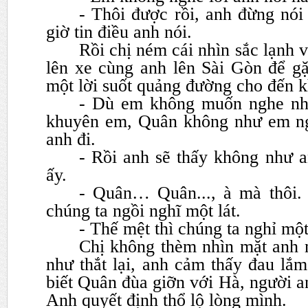
- Thôi được rồi, anh đừng nói
giờ tin điều anh nói.
Rồi chị ném cái nhìn sắc lạnh 
lên xe cùng anh lên Sài Gòn
để g
một lời suốt quảng đường cho đến kh
- Dù em không muốn nghe n
khuyên em, Quân không như
em ng
anh đi.
- Rồi anh sẽ thấy không như an
ấy.
- Quân… Quân..., à mà thôi.
chúng ta ngồi nghĩ một lát.
- Thế mệt thì chúng ta nghỉ một l
Chị không thèm nhìn mặt anh 
như thắt lại, anh cảm thấy
đau lắm
biết Quân đùa giỡn với Hà, người 
Anh quyết định thổ lộ lòng mình.