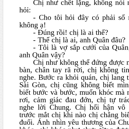
Chị như chết lặng, không nói n
hỏi:
- Cho tôi hỏi đây có phải s
không ạ!
- Đúng rồi! chị là ai thế?
- Thế chị là ai, anh Quân đâu?
- Tôi là vợ sắp cưới của Quân,
anh Quân vậy?
Chị như không thể đứng được n
bàn, chân tay rã rời, chị
không ti
nghe. Bước ra khỏi quán, chị lang 
Sài Gòn, chị cũng không biết mìn
biết bước và bước,
muốn khóc mà n
rơi, cảm giác đau đớn, chị tự tr
nghe lời Chung. Chị hối hận vô
trước mắt chị khi nào
chị chẳng bi
đuối. Ánh nhìn yêu thương của Ch