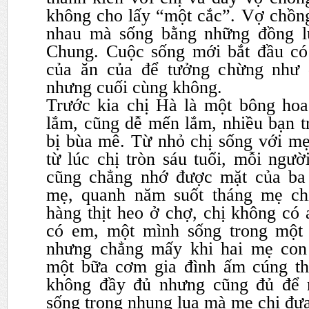
không cho lấy “một cắc”. Vợ chồn
nhau mà sống
bằng những đồng l
Chung. Cuộc sống mới bắt đầu c
của ăn của để tưởng chừng như
nhưng cuối cùng không.
Trước kia chị Hà là một bông hoa
lắm, cũng dễ mến lắm, nhiều
bạn t
bị bùa mê. Từ nhỏ chị sống với mẹ
từ
lúc chị tròn sáu tuổi, mỗi ngườ
cũng chẳng nhớ được mặt của
ba
mẹ, quanh năm suốt tháng mẹ chị
hàng thịt
heo ở chợ, chị không có 
có em, một mình sống trong một
nhưng chẳng mấy khi hai mẹ con
một bữa cơm gia
đình ấm cúng t
không đầy đủ nhưng cũng đủ để 
sống trong nhung lụa mà mẹ chị đưa