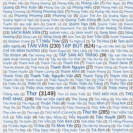
Phỏng vấn
(7)
Ph
(1)
Phiêu Vân
(1)
Phong Dương
(2)
Phong Điệp
(1)
Phú Ngọc
(1)
Quang
(3)
Phú Xuân
(8)
Phùng Hiếu
(10)
Phùng Gia Lộc
(1)
Phùng Hiệu
(1)
Phùn
Phùng Phương Quý
(7)
Hoàng Chương
(1)
Phụng Thiên
(1)
Phùng Văn Khai
(1)
Phướ
Phương Phương
(10)
Phương Uy
(5)
Vũ
(1)
Quan Thế Âm
(1)
Quảng Ngọc
(1
Quang Tuấn Dũng
(9)
Quảng Ngôn Lê Ngữ
(1)
Quang Thám
(1)
Quốc Hùng
(2)
Quố
Quỳnh Nga
(16)
Tuyên
(1)
quy luật dịch
(1)
Quỳnh Lệ
(1)
Quỳnh Trâm
(1)
Raso
Rêu (Cao Hoàng Từ Đoan
Helmandollar
(1)
Raymond Carver
(1)
Raymond Thư
(1)
SÁCH BẠN VĂN
(71)
(13)
Song Ninh
(11)
Sôn
SARAH HALL
(1)
SINH NHẬT
(1)
Hương
(11)
Sông Song
(8)
Sơn Trần
(15)
Sông Lam
(1)
Sơn Tịnh
(2)
Sruthi Thekkia
T.T.Hiếu Thảo
(22)
Tạ Thị Hoa
(14)
Tam quố
(1)
Stephen Crane
(1)
Tạ Nghi Lễ
(1)
TẢN VĂN
(230)
TẠP BÚT
(624)
diễn nghĩa
(4)
TẠ
Tạp chí Văn Mới
(1)
CHÍ VN BÌNH DƯƠNG
(11)
Tashi Dawa
(1)
Tâm Lãng
(1)
Tâm Nhiên
(2)
Tấn Hòa
(1
TẬP SAN ÁO TRẮNG
(39)
Tần Khánh
(4)
Tân Vương Huy
(1)
Tập san Văn họ
nghệ thuật Hương Quê Nhà
(1)
Tây bá hầu Cơ Phát
(1)
Tây Du Ký
(1)
Tây Sơn bi hùn
Thạch Đà
(7)
Thạch Sene
(5
truyện
(2)
Thạch Anh
(2)
Thạch Cầu
(1)
Thạch Lam
(1)
Thanh Bình Nguyên
(27)
Thái An Khánh
(2)
Thái Hoà
(1)
Thành Dũng
(1)
Thanh Hả
Thanh Minh
(4)
(1)
Thanh Huyền
(2)
Thanh Lương
(2)
Thanh Phong
(1)
Thanh Sơn
(1
Thanh Trắc Nguyễn Văn
(42)
Thanh Thảo
(3)
Thanh Tùng
(7)
Thành Văn
(3
Thạnh Văn
(1)
Thanh Xuân
(2)
Thảo Nguyễn
(1)
Thâm Tâm
(1)
Thần Y
(1)
Thi Ngọc La
Thiên Di
(5)
Thiên Thần Áo Trắng
(7)
Thiên Tôn
(10
(1)
Thiên Ân
(1)
Thiên Sơn
(1)
Thiệp chúc mừng năm mới
(4)
Thiệp chúc Tết
(3)
Thiệp mừng
(3
Thiên Trần
(1)
Thơ
(3149)
TH
THƠ MỜI HOẠ
(7)
Thông báo
(1)
Thơ Lê Nhựt Triết
(1)
PHỔ NHẠC
(106)
Thời sự Văn nghệ
(6)
Thu Dung
(3)
Thu Hằng
(1)
Thu Hiền
(1
Thuận Thảo
(8)
Thục Minh
(7)
Thuỳ Anh
(13
Thu Hoài
(1)
Thu Nga
(1)
Thuận Yến
(1)
Thụy Du
(3)
Thuỵ Du
(1)
Thuỳ Dương
(1)
Thùy Dương
(1)
Thủy Điền
(1)
Thuỳ Nhân
(1
Thư tin
(285)
Thư cảm ơn
(1)
Thư ngỏ
(1)
THƯ NGỎ CỦA HQN
(2)
THƯ VIỆN TÁ
Tiểu thuyết
(107)
Tiểu luận
(4)
Tiểu Nguyệt
(5)
GIẢ
(1)
Tiểu Mục Đồng
(1)
Tiê
Tịnh Bình
(19)
Tương
(1)
Tin buồn
(2)
TIN VĂN
(2)
Tịnh Minh Tiến
(2)
Tô Hồng Phươn
Tô Minh Yến
(21)
Tố Mai
(3)
(1)
Tô Kiều Ngân
(1)
Tôn Nữ Hỷ Khương
(2)
Tôn Thất Ú
Trà Bình
(4)
(2)
Tôn Tư Mạc
(1)
Tống Ngọc Hân
(1)
Tống Xuân Tám
(1)
TRABATHA
(1