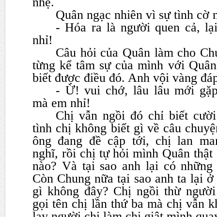
nhẹ.
Quân ngạc nhiên vì sự tình cờ 
- Hóa ra là người quen cả, lạ
nhỉ!
Câu hỏi của Quân làm cho Ch
từng kể tâm sự của mình với
Quân
biết được điều đó. Anh vội vàng đáp
- Ừ! vui chớ, lâu lâu mới g
mà em nhỉ!
Chị vẫn ngồi đó chỉ biết cười
tình chị không biết gì về câu
chuyệ
ông đang đề cập tới, chị lan ma
nghĩ,
rồi chị tự hỏi mình Quân thật
nào? Và tại sao anh lại có nhữn
Còn Chung nữa tại sao anh ta lại ở 
gì không
đây? Chị ngồi thừ ngườ
gọi tên chị lần thứ ba mà chị vẫn 
lay người chị làm chị giật mình qua