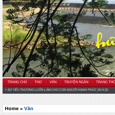
TRANG CHỦ
THƠ
VĂN
TRUYỆN NGẮN
TRANG TH
+ SỰ YÊU THƯƠNG LUÔN LÀM CHO CON NGƯỜI HẠNH PHÚC (N.H.D)
Home »
Văn