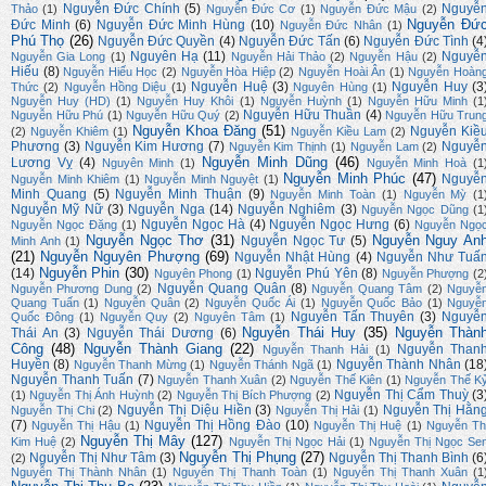
Nguyễn Đức Chính
(5)
Nguyễ
Thảo
(1)
Nguyễn Đức Cơ
(1)
Nguyễn Đức Mậu
(2)
Nguyễn Đứ
Đức Minh
(6)
Nguyễn Đức Minh Hùng
(10)
Nguyễn Đức Nhân
(1)
Phú Thọ
(26)
Nguyễn Đức Quyền
(4)
Nguyễn Đức Tấn
(6)
Nguyễn Đức Tình
(4
Nguyên Hạ
(11)
Nguyễ
Nguyễn Gia Long
(1)
Nguyễn Hải Thảo
(2)
Nguyễn Hậu
(2)
Hiếu
(8)
Nguyễn Hiếu Học
(2)
Nguyễn Hòa Hiệp
(2)
Nguyễn Hoài Ân
(1)
Nguyễn Hoàn
Nguyễn Huệ
(3)
Nguyễn Huy
(3
Thức
(2)
Nguyễn Hồng Diệu
(1)
Nguyên Hùng
(1)
Nguyễn Huy (HD)
(1)
Nguyễn Huy Khôi
(1)
Nguyễn Huỳnh
(1)
Nguyễn Hữu Minh
(1
Nguyễn Hữu Thuần
(4)
Nguyễn Hữu Phú
(1)
Nguyễn Hữu Quý
(2)
Nguyễn Hữu Trun
Nguyễn Khoa Đăng
(51)
Nguyễn Kiề
(2)
Nguyễn Khiêm
(1)
Nguyễn Kiều Lam
(2)
Phương
(3)
Nguyễn Kim Hương
(7)
Nguyễ
Nguyễn Kim Thịnh
(1)
Nguyễn Lam
(2)
Nguyễn Minh Dũng
(46)
Lương Vỵ
(4)
Nguyên Minh
(1)
Nguyễn Minh Hoà
(1
Nguyễn Minh Phúc
(47)
Nguyễ
Nguyễn Minh Khiêm
(1)
Nguyễn Minh Nguyệt
(1)
Minh Quang
(5)
Nguyễn Minh Thuận
(9)
Nguyễn Minh Toàn
(1)
Nguyễn Mỳ
(1
Nguyễn Mỹ Nữ
(3)
Nguyễn Nga
(14)
Nguyễn Nghiêm
(3)
Nguyễn Ngọc Dũng
(1
Nguyễn Ngọc Hà
(4)
Nguyễn Ngọc Hưng
(6)
Nguyễn Ngọc Đặng
(1)
Nguyễn Ngọ
Nguyễn Ngọc Thơ
(31)
Nguyễn Nguy An
Nguyễn Ngọc Tư
(5)
Minh Anh
(1)
(21)
Nguyễn Nguyên Phượng
(69)
Nguyễn Nhật Hùng
(4)
Nguyễn Như Tuấ
Nguyễn Phin
(30)
(14)
Nguyễn Phú Yên
(8)
Nguyên Phong
(1)
Nguyễn Phượng
(2
Nguyễn Quang Quân
(8)
Nguyễn Phương Dung
(2)
Nguyễn Quang Tâm
(2)
Nguyễ
Quang Tuấn
(1)
Nguyễn Quân
(2)
Nguyễn Quốc Ái
(1)
Nguyễn Quốc Bảo
(1)
Nguyễ
Nguyễn Tấn Thuyên
(3)
Nguyễ
Quốc Đông
(1)
Nguyễn Quy
(2)
Nguyên Tâm
(1)
Nguyễn Thái Huy
(35)
Nguyễn Thàn
Thái An
(3)
Nguyễn Thái Dương
(6)
Công
(48)
Nguyễn Thành Giang
(22)
Nguyễn Than
Nguyễn Thanh Hải
(1)
Huyền
(8)
Nguyễn Thành Nhân
(18
Nguyễn Thanh Mừng
(1)
Nguyễn Thánh Ngã
(1)
Nguyễn Thanh Tuấn
(7)
Nguyễn Thanh Xuân
(2)
Nguyễn Thế Kiên
(1)
Nguyễn Thế K
Nguyễn Thị Cẩm Thuỳ
(3
(1)
Nguyễn Thị Ánh Huỳnh
(2)
Nguyễn Thị Bích Phượng
(2)
Nguyễn Thị Diệu Hiền
(3)
Nguyễn Thị Hằn
Nguyễn Thị Chi
(2)
Nguyễn Thị Hải
(1)
(7)
Nguyễn Thị Hồng Đào
(10)
Nguyễn Thị Hậu
(1)
Nguyễn Thị Huệ
(1)
Nguyễn Th
Nguyễn Thị Mây
(127)
Kim Huệ
(2)
Nguyễn Thị Ngọc Hải
(1)
Nguyễn Thị Ngọc Se
Nguyễn Thị Phụng
(27)
Nguyễn Thị Như Tâm
(3)
Nguyễn Thị Thanh Bình
(6
(2)
Nguyễn Thị Thành Nhân
(1)
Nguyễn Thị Thanh Toàn
(1)
Nguyễn Thị Thanh Xuân
(1