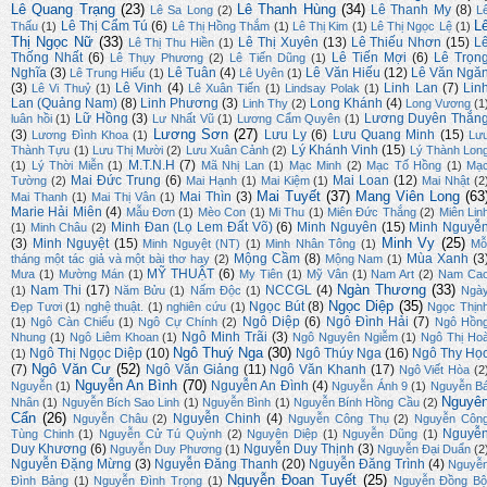
Lê Quang Trạng
(23)
Lê Thanh Hùng
(34)
Lê Thanh My
(8)
Lê Sa Long
(2)
L
L
Lê Thị Cẩm Tú
(6)
Thấu
(1)
Lê Thị Hồng Thắm
(1)
Lê Thị Kim
(1)
Lê Thị Ngọc Lệ
(1)
Thị Ngọc Nữ
(33)
Lê Thị Xuyên
(13)
Lê Thiếu Nhơn
(15)
L
Lê Thị Thu Hiền
(1)
Thống Nhất
(6)
Lê Tiến Mợi
(6)
Lê Trọn
Lê Thụy Phương
(2)
Lê Tiến Dũng
(1)
Nghĩa
(3)
Lê Tuân
(4)
Lê Văn Hiếu
(12)
Lê Văn Ngă
Lê Trung Hiếu
(1)
Lê Uyên
(1)
(3)
Lê Vinh
(4)
Linh Lan
(7)
Lin
Lê Vi Thuỷ
(1)
Lê Xuân Tiến
(1)
Lindsay Polak
(1)
Lan (Quảng Nam)
(8)
Linh Phương
(3)
Long Khánh
(4)
Linh Thy
(2)
Long Vương
(1
Lữ Hồng
(3)
Lương Duyên Thắn
luân hồi
(1)
Lư Nhất Vũ
(1)
Lương Cẩm Quyên
(1)
Lương Sơn
(27)
(3)
Lưu Ly
(6)
Lưu Quang Minh
(15)
Lương Đình Khoa
(1)
Lư
Lý Khánh Vinh
(15)
Thành Tựu
(1)
Lưu Thị Mười
(2)
Lưu Xuân Cảnh
(2)
Lý Thành Lon
M.T.N.H
(7)
(1)
Lý Thời Miễn
(1)
Mã Nhị Lan
(1)
Mạc Minh
(2)
Mạc Tố Hồng
(1)
Mạ
Mai Đức Trung
(6)
Mai Loan
(12)
Tường
(2)
Mai Hạnh
(1)
Mai Kiệm
(1)
Mai Nhật
(2
Mai Tuyết
(37)
Mang Viên Long
(63
Mai Thìn
(3)
Mai Thanh
(1)
Mai Thị Vân
(1)
Marie Hải Miên
(4)
Mẫu Đơn
(1)
Mèo Con
(1)
Mi Thu
(1)
Miên Đức Thắng
(2)
Miên Lin
Minh Đan (Lọ Lem Đất Võ)
(6)
Minh Nguyên
(15)
Minh Nguyễ
(1)
Minh Châu
(2)
Minh Vy
(25)
(3)
Minh Nguyệt
(15)
Minh Nguyệt (NT)
(1)
Minh Nhân Tông
(1)
Mỗ
Mộng Cầm
(8)
Mùa Xanh
(3
tháng một tác giả và một bài thơ hay
(2)
Mộng Nam
(1)
MỸ THUẬT
(6)
Mưa
(1)
Mường Mán
(1)
My Tiên
(1)
Mỹ Vân
(1)
Nam Art
(2)
Nam Ca
Ngàn Thương
(33)
Nam Thi
(17)
NCCGL
(4)
(1)
Năm Bửu
(1)
Nấm Độc
(1)
Ngà
Ngọc Diệp
(35)
Ngọc Bút
(8)
Đẹp Tươi
(1)
nghệ thuật.
(1)
nghiên cứu
(1)
Ngọc Thịn
Ngô Diệp
(6)
Ngô Đình Hải
(7)
(1)
Ngô Càn Chiểu
(1)
Ngô Cự Chính
(2)
Ngô Hồn
Ngô Minh Trãi
(3)
Nhung
(1)
Ngô Liêm Khoan
(1)
Ngô Nguyên Ngiễm
(1)
Ngô Thị Ho
Ngô Thuý Nga
(30)
Ngô Thị Ngọc Diệp
(10)
Ngô Thúy Nga
(16)
Ngô Thy Họ
(1)
Ngô Văn Cư
(52)
(7)
Ngô Văn Giảng
(11)
Ngô Văn Khanh
(17)
Ngô Viết Hòa
(2
Nguyễn An Bình
(70)
Nguyễn An Đình
(4)
Nguyễn
(1)
Nguyễn Ánh 9
(1)
Nguyễn B
Nguyê
Nhân
(1)
Nguyễn Bích Sao Linh
(1)
Nguyễn Bình
(1)
Nguyễn Bính Hồng Cầu
(2)
Cẩn
(26)
Nguyễn Chinh
(4)
Nguyễn Châu
(2)
Nguyễn Công Thụ
(2)
Nguyễn Côn
Nguyễ
Tùng Chinh
(1)
Nguyễn Cử Tú Quỳnh
(2)
Nguyên Diệp
(1)
Nguyễn Dũng
(1)
Duy Khương
(6)
Nguyễn Duy Thịnh
(3)
Nguyễn Duy Phương
(1)
Nguyễn Đại Duẩn
(2
Nguyễn Đặng Mừng
(3)
Nguyễn Đăng Thanh
(20)
Nguyễn Đăng Trình
(4)
Nguyễ
Nguyễn Đoan Tuyết
(25)
Đình Bảng
(1)
Nguyễn Đình Trọng
(1)
Nguyễn Đồng Bộ