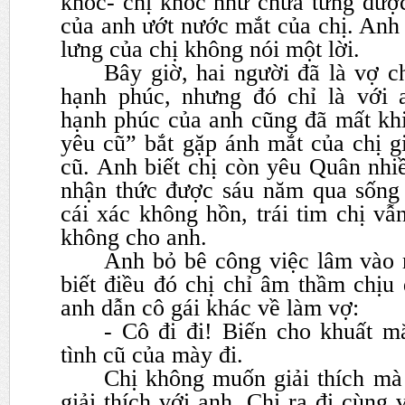
khóc- chị khóc như chưa từng được
của anh ướt nước
mắt của chị. Anh
lưng của chị không nói một lời.
Bây giờ, hai người đã là vợ 
hạnh phúc,
nhưng đó chỉ là với 
hạnh phúc của anh cũng đã mất kh
yêu cũ” bắt gặp ánh mắt của chị g
cũ. Anh biết
chị còn yêu Quân nhi
nhận thức được sáu năm qua sống
cái xác không hồn, trái tim chị vẫ
không cho anh.
Anh bỏ bê công việc lâm vào 
biết điều đó chị chỉ âm thầm
chịu
anh dẫn cô gái khác về làm vợ:
- Cô đi đi! Biến cho khuất mắ
tình cũ của mày đi.
Chị không muốn giải thích mà
giải thích với anh. Chị ra đi
cùng v