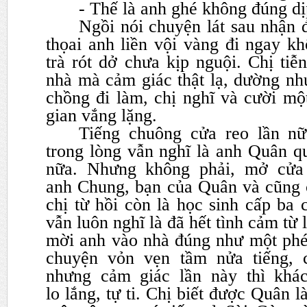
- Thế là anh ghé không đúng dịp
Ngồi nói chuyện lát sau nhận 
thọai anh liền vội vàng đi
ngay kh
trà rót dở chưa kịp nguội. Chị tiễ
nhà mà cảm giác thật lạ, dường nh
chồng đi làm, chị
nghĩ và cười mộ
gian vắng lặng.
Tiếng chuông cửa reo lần nữ
trong lòng vẫn nghĩ là anh Quân
q
nữa. Nhưng không phải, mở cửa 
anh
Chung, bạn của Quân và cũng c
chị từ hồi còn là học sinh
cấp ba c
vẫn luôn nghĩ là đã hết tình cảm từ
mời anh vào nhà đúng như một phép
chuyện vỏn vẹn tầm
nửa tiếng, 
nhưng cảm giác lần này thì khác
lo
lắng, tự ti. Chị biết được Quân 