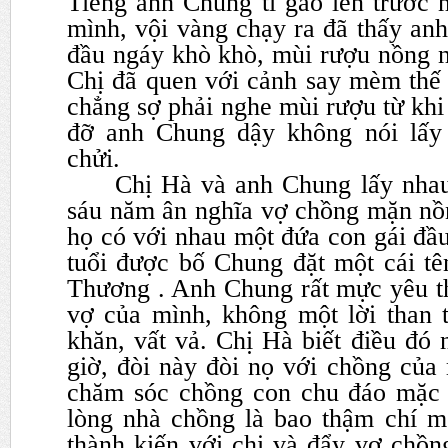
Tiếng anh Chung tí gào lên trước 
mình, vội vàng chạy ra đã
thấy anh
đầu ngáy khò khò, mùi rượu nồng n
C
hị đã quen với cảnh say mèm thế
chẳng sợ phải nghe mùi rượu
từ khi
đỡ anh Chung dậy không nói lấy 
chửi.
Chị Hà và anh Chung lấy nha
sáu năm ân nghĩa vợ chồng mặn
nồ
họ có với nhau một đứa con gái đầ
tuổi
được bố Chung đặt một cái tê
Thương . Anh Chung rất mực yêu
t
vợ của mình, không một lời than 
khăn,
vất vả. Chị Hà biết điều đó
giờ, đòi này đòi nọ với chồng của
chăm sóc chồng con chu đáo mặc 
lòng nhà
chồng là bao thậm chí m
thành kiến với chị và đẩy vợ chồn