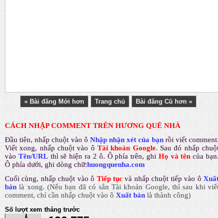
« Bài đăng Mới hơn
Trang chủ
Bài đăng Cũ hơn »
CÁCH NHẬP COMMENT TRÊN HƯƠNG QUÊ NHÀ
Đầu tiên, nhấp chuột vào ô
Nhập nhận xét của bạn
rồi viết comment
Viết xong, nhấp chuột vào ô
Tài khoản Google
.
Sau đó nhấp chuộ
vào
Tên/URL
thì sẽ hiện ra 2 ô. Ô phía trên, ghi
Họ và tên
của bạn
Ô phía dưới, ghi dòng chữ:
huongquenha.com
Cuối cùng, nhấp chuột vào ô
Tiếp tục
và nhấp chuột tiếp vào ô
Xuấ
bản
là xong.
(Nếu bạn đã có sẵn Tài khoản Google, thì sau khi viế
comment, chỉ cần nhấp chuột vào ô
Xuất bản
là thành công
)
Số lượt xem tháng trước