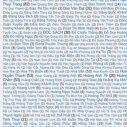
đức
(2)
Đào Hiền
(2)
Đào Hữu Thức
(2)
Đào Khương
(2)
Đào Minh Hiệp
(2)
Thuỳ Trang
(82)
Đào Thanh Hoà
(14)
Đào Quang Bắc
(1)
Đào Quý Thạnh
(1)
Đà
Đào Văn Đạt
(31)
Đào Thị Thu Hiền
(3)
Đào Viết Bửu
(7)
Thị Quý Thanh
(1)
Đặn
Đặng Quốc Khán
Châu Long
(1)
Đặng Diệu Thoa
(1)
Đăng Đăng
(1)
Đăng Huỳnh
(1)
(8)
Đặng Quý Địch
(3)
Đặng Tấn Tới
(2)
Đặng Thị Hoa
(2)
Đặng Thị Xuân
(1)
Đặn
Đặng Tường Vy
(3)
Đặn
Toán
(1)
Đăng Trình
(1)
Đặng Văn Sử
(1)
Đặng Việt Trinh
(1)
Xuân Xuyến
(9)
Đin
ĐIỂM BÁO
(2)
Điêu Thuyền
(1)
Đinh Lốc
(2)
Đình Thậm
(1)
Vương Khanh
(4)
Đoàn Thị Minh Hiệp
(4)
Đoàn Khương Duy
(1)
Đoàn Tình
(1)
Đoà
ĐỌC SÁCH
(30)
Đỗ Chiến Thắng
(6)
Đỗ Duy Hoàn
Tuyết Thu
(1)
Đoản văn
(1)
(15)
Đỗ Hồng Ngọc
(5)
Đỗ KIm Dung
(1)
Đỗ Phu
(1)
Đỗ Quyên
(2)
Đỗ Tâm Linh
(1)
Đ
Tấn Đạt
(2)
Đỗ Thị Kim Hải
(2)
Đỗ Trúc Hàn
(1)
Đỗ Văn Tiến
(1)
Đỗ Xuân Phương
(1)
Đứ
Đức Tiên
(3)
Elena Pucillo Truong
(6)
Gian
Linh
(1)
gan jing world
(1)
Ghi chép
(2)
Đình
(8)
Giang Hiền Sơn
(6)
Giáo dục
(1)
Guy de Maupassant
(1)
Hà Đoàn
(2)
Hạ L
Hạ Thi
(3)
(1)
Hà Nguyên
(2)
Hà Nhi
(1)
Hà Nhữ Uyên
(2)
Hà Phi Phượng
(1)
Hà Thị Th
Hải Miên
(3)
Hả
Hằng
(1)
Hà Tùng Sơn
(1)
Hải Điểu
(1)
Hải Phong
(2)
Hải Thăng
(1)
Thuỵ
(6)
Hàn Du Tử
(17)
Hải Yến
(2)
Hàm Sơn
(1)
Hàn Dã Thảo
(2)
Hàn Hữu Yên
(1
Hàn Phong Vũ
(19)
Hàn Lâm
(1)
Hãn Nguyên Nguyễn Nhã
(1)
Hàn Nguyệt
(1)
Hàn Tí
(1)
Hạng Vũ
(1)
Hậu Cốc Ngang
(1)
Hậu Đậu
(1)
Hiếu Dũng
(1)
Hoa Hướng Dương
(1
Hoà
Hoa Tím Buồn
(4)
Hoà Văn
(10)
Hoa Mai
(2)
Hoa Tuyết
(2)
Hoa Xuyến Chi
(1)
Huyền Thanh
(53)
Hoàng Anh 79
(26)
Hoàn
Hoàng Anh
(6)
Hoan Giang
(1)
Chẩm
(53)
Hoàng Giao
(4)
Hoàng Hạ Miê
Hoàng Chẫm
(1)
Hoàng Đình Quang
(2)
(6)
Hoàng Khánh Duy
(5)
Hoàng Hữu
(1)
Hoàng Kim
(1)
Hoàng Kim Chi
(1)
Hoàng Ki
Hoàng Linh
(6)
Hoàng Lộc
(8)
Oanh
(2)
Hoàng Long
(2)
Hoàng Mẫn
(1)
Hoàng Min
Hoàng Ngọc Xuân
(4)
Tường
(2)
Hoàng Nghĩa Lược
(1)
Hoàng Nguyên
(1)
Hoàng Ph
Hoàng Thị Nhã
(8)
Ngọc Tường
(1)
Hoàng Thảo Chi
(1)
Hoàng Thị Bích Hà
(1)
Hoàn
Hoàng Trọng Quý
(9)
Thị Thu Thủy
(2)
Hoàng Trang
(1)
Hoàng Trần
(1)
Hoàng Trọn
thắng
(1)
Hoàng Tuấn Sơn
(1)
Hoàng Tuyên
(2)
Hoàng Vũ Thuật
(1)
Hoàng Xuân Hiến
(1
Hồ Bích Ngọc
(4)
Hoàng Xuân Niên
(1)
Hồ Bích Vân
(2)
Hồ Đắc Thiếu Anh
(1)
Hồ Hải
(2
H
Hồ Lê Diêm
(1)
Hồ Nam
(1)
Hồ Ngọc Diệp
(1)
Hồ Nhật Quang
(1)
Hồ Sĩ Duy
(1)
H
Thanh Ngân
(10)
Hồ Thế Phất
(3)
Hồ Thế Hà
(2)
Hồ Thế Sinh
(1)
Hồ Tĩnh Tâm
(1)
Tịnh Thuỷ
(21)
Hồ Xuân Thu
(3)
Hồ Vũ Khánh Linh
(1)
Hội Nhà văn TP. HCM
(1
Hồng Hạnh
(3)
Hồng Phúc
(8)
Hồng Tâm
(10)
Huệ Triệu
(3
Hồng Liễu
(1)