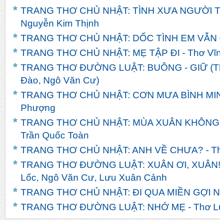
TRANG THƠ CHỦ NHẬT: TÌNH XƯA NGƯỜI TH
Nguyễn Kim Thịnh
TRANG THƠ CHỦ NHẬT: DỐC TÌNH EM VẪN ĐỢ
TRANG THƠ CHỦ NHẬT: MẸ TẬP ĐI - Thơ Vĩn
TRANG THƠ ĐƯỜNG LUẬT: BUÔNG - GIỮ (Th
Đào, Ngô Văn Cư)
TRANG THƠ CHỦ NHẬT: CƠN MƯA BÌNH MINH
Phượng
TRANG THƠ CHỦ NHẬT: MÙA XUÂN KHÔNG
Trần Quốc Toàn
TRANG THƠ CHỦ NHẬT: ANH VỀ CHƯA? - T
TRANG THƠ ĐƯỜNG LUẬT: XUÂN ƠI, XUÂN! -
Lốc, Ngô Văn Cư, Lưu Xuân Cảnh
TRANG THƠ CHỦ NHẬT: ĐI QUA MIỀN GỢI NH
TRANG THƠ ĐƯỜNG LUẬT: NHỚ MẸ - Thơ L