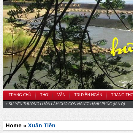
TRANG CHỦ
THƠ
VĂN
TRUYỆN NGẮN
TRANG TH
+ SỰ YÊU THƯƠNG LUÔN LÀM CHO CON NGƯỜI HẠNH PHÚC (N.H.D)
Home »
Xuân Tiến