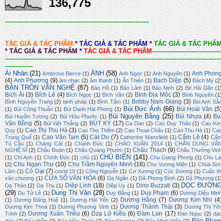
136,775
-------------------------------------------------------------------------
TÁC GIẢ & TÁC PHẨM
*
TÁC GIẢ & TÁC PHẨM
*
TÁC GIẢ & TÁC PHẨ
*
TÁC GIẢ & TÁC PHẨM
*
TÁC GIẢ & TÁC PHẨM
-----------------------------------
-------------------------------------------------------------------------------------------------------------
--------------
Ái Nhân
(21)
ẢNH
(58)
Anh Phon
Ambrose Bierce
(1)
Anh Ngọc
(1)
Anh Nguyên
(1)
(4)
Anh Phương
(9)
Bạch Diệp
(5)
âm nhạc
(2)
âm thanh
(1)
Ân Thiên
(1)
Bách Mỵ
(2
BÀN TRÒN VĂN NGHỆ
(87)
Bảo Hồ
(1)
Bảo Lâm
(1)
Bảo Ninh
(2)
Bé Hải Dân
(1
Bích Ái
(3)
Bích Lê
(4)
Bình Địa Mộc
(3)
Bích Ngọc
(1)
Bích Vân
(2)
Bình Nguyên
(1
Bobby Nam Giang
(3)
Bình Nguyên Trang
(2)
binh pháp
(1)
Bình Tâm
(1)
Bùi Anh Sắ
Bùi Đức Ánh
(66)
Bùi Hoài Vân
(5
(1)
Bùi Công Thuấn
(1)
Bùi Danh Hải Phong
(1)
Bùi Nguyên Bằng
(25)
Bùi Nhựa
(4)
Bù
Bùi Huyền Tương
(2)
Bùi Hữu Phước
(1)
Văn Bồng
(5)
BÚT KÝ
(17)
Bùi Việt Thắng
(2)
Ca Dao
(2)
Cao Duy Thảo
(1)
Cao Ki
Cao Thị Thu Hà
(3)
Quy
(1)
Cao Thọ Thêm
(2)
Cao Thoại Châu
(1)
Cao Thu Hà
(1)
Ca
Cao Văn Tam
(5)
Cát Du
(7)
Cẩm Lệ
(4)
Trọng Quế
(1)
Catherine Mansfield
(1)
Cẩ
Tú Cầu
(1)
Chàng Cát
(1)
Chánh Đức
(1)
CHÀO XUÂN 2014
(1)
CHÂN DUNG VĂ
Châu Thạch
(9)
NGHỆ SĨ
(2)
Châu Đoàn
(1)
Châu Quang Phước
(1)
Châu Thường Vin
CHỦ BIÊN
(141)
(1)
Chí Anh
(1)
Chính Đức
(1)
chủ
(1)
Chu Giang Phong
(1)
Chu La
Chu Ngạn Thư
(10)
Chu Trầm Nguyên Minh
(16)
(2)
Chu Vương Miện
(1)
Chúa Sơ
Cỏ Dại
(7)
Lâm
(1)
covid 19
(1)
Công Nguyễn
(1)
Cơ Xương
(1)
Cúc Dương
(1)
Cuộc th
CỬA SỔ VĂN HÓA
(6)
văn chương
(1)
Dạ Ngân
(1)
Dã Phong Bình
(2)
Dã Phương
(1
DỌC ĐƯỜN
Diệp Linh
(18)
Dino Buzzati
(3)
Dạ Thảo
(2)
Dạ Thy
(1)
Diệp Uy
(1)
(29)
Dung Thị Vân
(28)
Duy Phạm
(6)
Du Tử Lê
(1)
Duy Bằng
(1)
Dương Diệu Min
Dương Hằng
(7)
Dương Kim Nhi
(4
(1)
Dương Đăng Huệ
(1)
Dương Hải Yến
(2)
Dương Thành Thái
(3)
Dương Kim Thoa
(1)
Dương Phương Vinh
(1)
Dương Thị Yế
Dương Xuân Triều
(6)
Dzạ Lữ Kiều
(6)
Đàm Lan
(17)
Trinh
(2)
Đan Ngọc
(2)
đạ
Đào Phạ