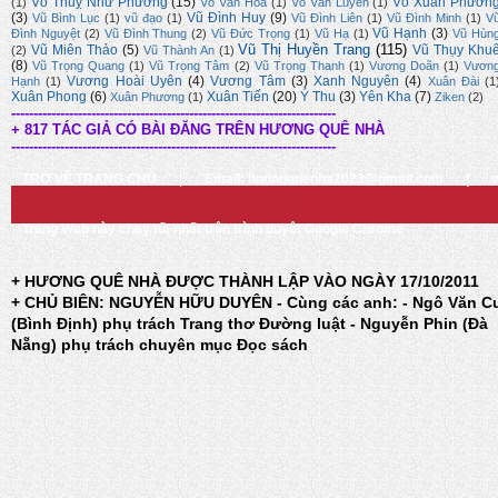
Võ Thuỵ Như Phương
(15)
Võ Xuân Phươn
(1)
Võ Văn Hoa
(1)
Võ Văn Luyến
(1)
(3)
Vũ Đình Huy
(9)
Vũ Bình Lục
(1)
vũ đạo
(1)
Vũ Đình Liên
(1)
Vũ Đình Minh
(1)
V
Vũ Hạnh
(3)
Đình Nguyệt
(2)
Vũ Đình Thung
(2)
Vũ Đức Trọng
(1)
Vũ Hạ
(1)
Vũ Hùn
Vũ Thị Huyền Trang
(115)
Vũ Miên Thảo
(5)
Vũ Thụy Khu
(2)
Vũ Thành An
(1)
(8)
Vũ Trọng Quang
(1)
Vũ Trọng Tâm
(2)
Vũ Trọng Thanh
(1)
Vương Doãn
(1)
Vươn
Vương Hoài Uyên
(4)
Vương Tâm
(3)
Xanh Nguyên
(4)
Hạnh
(1)
Xuân Đài
(1
Xuân Phong
(6)
Xuân Tiến
(20)
Ý Thu
(3)
Yên Kha
(7)
Xuân Phương
(1)
Ziken
(2)
-------------------------------------------------------------------------
+ 817 TÁC GIẢ CÓ BÀI ĐĂNG TRÊN HƯƠNG QUÊ NHÀ
-------------------------------------------------------------------------
TRỞ VỀ TRANG CHỦ
|
Email: huongquenha2023@gmail.com
|
Trang Web này chạy tốt nhất trên trình duyệt Google Chrome
+ HƯƠNG QUÊ NHÀ ĐƯỢC THÀNH LẬP VÀO NGÀY 17/10/2011
+ CHỦ BIÊN: NGUYỄN HỮU DUYÊN - Cùng các anh: - Ngô Văn C
(Bình Định) phụ trách Trang thơ Đường luật - Nguyễn Phin (Đà
Nẵng) phụ trách chuyên mục Đọc sách