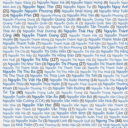
Nguyễn Ngọc Hà
(4)
Nguyễn Ngọc Hưng
(6)
Nguyễn Ngọc Đặng
(1)
Nguyễn Ngọ
Nguyễn Ngọc Thơ
(31)
Nguyễn Nguy An
Nguyễn Ngọc Tư
(5)
Minh Anh
(1)
(21)
Nguyễn Nguyên Phượng
(69)
Nguyễn Nhật Hùng
(4)
Nguyễn Như Tuấ
Nguyễn Phin
(30)
(14)
Nguyễn Phú Yên
(8)
Nguyên Phong
(1)
Nguyễn Phượng
(2
Nguyễn Quang Quân
(8)
Nguyễn Phương Dung
(2)
Nguyễn Quang Tâm
(2)
Nguyễ
Quang Tuấn
(1)
Nguyễn Quân
(2)
Nguyễn Quốc Ái
(1)
Nguyễn Quốc Bảo
(1)
Nguyễ
Nguyễn Tấn Thuyên
(3)
Nguyễ
Quốc Đông
(1)
Nguyễn Quy
(2)
Nguyên Tâm
(1)
Nguyễn Thái Huy
(35)
Nguyễn Thàn
Thái An
(3)
Nguyễn Thái Dương
(6)
Công
(48)
Nguyễn Thành Giang
(22)
Nguyễn Than
Nguyễn Thanh Hải
(1)
Huyền
(8)
Nguyễn Thành Nhân
(18
Nguyễn Thanh Mừng
(1)
Nguyễn Thánh Ngã
(1)
Nguyễn Thanh Tuấn
(7)
Nguyễn Thanh Xuân
(2)
Nguyễn Thế Kiên
(1)
Nguyễn Thế K
Nguyễn Thị Cẩm Thuỳ
(3
(1)
Nguyễn Thị Ánh Huỳnh
(2)
Nguyễn Thị Bích Phượng
(2)
Nguyễn Thị Diệu Hiền
(3)
Nguyễn Thị Hằn
Nguyễn Thị Chi
(2)
Nguyễn Thị Hải
(1)
(7)
Nguyễn Thị Hồng Đào
(10)
Nguyễn Thị Hậu
(1)
Nguyễn Thị Huệ
(1)
Nguyễn Th
Nguyễn Thị Mây
(127)
Kim Huệ
(2)
Nguyễn Thị Ngọc Hải
(1)
Nguyễn Thị Ngọc Se
Nguyễn Thị Phụng
(27)
Nguyễn Thị Như Tâm
(3)
Nguyễn Thị Thanh Bình
(6
(2)
Nguyễn Thị Thành Nhân
(1)
Nguyễn Thị Thanh Toàn
(1)
Nguyễn Thị Thanh Xuân
(1
Nguyễn Thị Thu Ba
(23)
Nguyễ
Nguyễn Thị Thu Hiền
(1)
Nguyễn Thị Thu Hoài
(1)
Thị Thu Thuý
(3)
Nguyễn Thị Thùy Linh
(3)
Nguyễn Thị Tiết
(3)
Nguyễn Thị Tuyế
Nguyễn Thị Việt Hà
(39)
Nguyễn Thị Xuân Hương
(14)
(1)
Nguyễn Thu Hằng
(1
Nguyễn Thủy
(4)
Nguyễn Thúy Ngân
(13)
Nguyễn Thườn
Nguyễn Thuý Quỳnh
(2)
Nguyễ
Kham
(3)
Nguyễn Tiến Đường
(8)
Nguyễn Thượng Trí
(2)
Nguyễn Trần
(1)
Trí Tài
(40)
Nguyễn Trọng Luân
(2)
Nguyễn Trung
(1)
Nguyễn Trung Nguyên
(1
Nguyễn Văn Ân
(68)
Nguyễn Tuyển
(4)
Nguyễn Văn Bút
(6)
Nguyễn Văn Công
(2
Nguyễn Văn Cường (CCK)
(4)
Nguyễn Văn Hiến
(5)
Nguyễn Văn Hoà
(5)
Nguyễ
Nguyễn Văn Học
(55)
Văn Hòa
(2)
Nguyễn Văn Ngọc
(1)
Nguyễn Văn Thanh
(1
Nguyễn Văn Thảo
(17)
Nguyễn Văn Thành
(1)
Nguyễn Văn Toan
(1)
Nguyên Vi
(1
Nguyễn Vĩnh Bình
(3)
Nguyễn Xuân Cảm
(3
Nguyễn Việt Hà
(2)
Nguyễn Vinh
(1)
Nguyễn Xuân Dương
(1)
Nguyễn Xuân Khánh
(1)
Nguyễn Xuân Thuỷ
(1)
Nguyễn Xuâ
Ngưng Thu
(44)
Nguyễn Xuân Tư
(3)
Nguyệt Linh
(5)
Thủy
(1)
Nguyệt Quế
(1)
Nh
Nhã Thiên
(7)
Ngọc
(1)
nhà Thương
(1)
Nhân Hậu
(2)
NHÂN VẬT
(1)
Nhật Nguyệt Xuâ