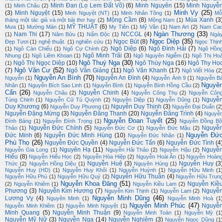
Minh Đan (Lọ Lem Đất Võ)
(6)
Minh Nguyên
(15)
Minh Nguyễ
(1)
Minh Châu
(2)
Minh Vy
(25)
(3)
Minh Nguyệt
(15)
Minh Nguyệt (NT)
(1)
Minh Nhân Tông
(1)
Mỗ
Mộng Cầm
(8)
Mùa Xanh
(3
tháng một tác giả và một bài thơ hay
(2)
Mộng Nam
(1)
MỸ THUẬT
(6)
Mưa
(1)
Mường Mán
(1)
My Tiên
(1)
Mỹ Vân
(1)
Nam Art
(2)
Nam Ca
Ngàn Thương
(33)
Nam Thi
(17)
NCCGL
(4)
(1)
Năm Bửu
(1)
Nấm Độc
(1)
Ngà
Ngọc Diệp
(35)
Ngọc Bút
(8)
Đẹp Tươi
(1)
nghệ thuật.
(1)
nghiên cứu
(1)
Ngọc Thịn
Ngô Diệp
(6)
Ngô Đình Hải
(7)
(1)
Ngô Càn Chiểu
(1)
Ngô Cự Chính
(2)
Ngô Hồn
Ngô Minh Trãi
(3)
Nhung
(1)
Ngô Liêm Khoan
(1)
Ngô Nguyên Ngiễm
(1)
Ngô Thị Ho
Ngô Thuý Nga
(30)
Ngô Thị Ngọc Diệp
(10)
Ngô Thúy Nga
(16)
Ngô Thy Họ
(1)
Ngô Văn Cư
(52)
(7)
Ngô Văn Giảng
(11)
Ngô Văn Khanh
(17)
Ngô Viết Hòa
(2
Nguyễn An Bình
(70)
Nguyễn An Đình
(4)
Nguyễn
(1)
Nguyễn Ánh 9
(1)
Nguyễn B
Nguyê
Nhân
(1)
Nguyễn Bích Sao Linh
(1)
Nguyễn Bình
(1)
Nguyễn Bính Hồng Cầu
(2)
Cẩn
(26)
Nguyễn Chinh
(4)
Nguyễn Châu
(2)
Nguyễn Công Thụ
(2)
Nguyễn Côn
Nguyễ
Tùng Chinh
(1)
Nguyễn Cử Tú Quỳnh
(2)
Nguyên Diệp
(1)
Nguyễn Dũng
(1)
Duy Khương
(6)
Nguyễn Duy Thịnh
(3)
Nguyễn Duy Phương
(1)
Nguyễn Đại Duẩn
(2
Nguyễn Đặng Mừng
(3)
Nguyễn Đăng Thanh
(20)
Nguyễn Đăng Trình
(4)
Nguyễ
Nguyễn Đoan Tuyết
(25)
Đình Bảng
(1)
Nguyễn Đình Trọng
(1)
Nguyễn Đồng Bộ
Nguyễn Đức Chính
(5)
Nguyễ
Thảo
(1)
Nguyễn Đức Cơ
(1)
Nguyễn Đức Mậu
(2)
Nguyễn Đứ
Đức Minh
(6)
Nguyễn Đức Minh Hùng
(10)
Nguyễn Đức Nhân
(1)
Phú Thọ
(26)
Nguyễn Đức Quyền
(4)
Nguyễn Đức Tấn
(6)
Nguyễn Đức Tình
(4
Nguyên Hạ
(11)
Nguyễ
Nguyễn Gia Long
(1)
Nguyễn Hải Thảo
(2)
Nguyễn Hậu
(2)
Hiếu
(8)
Nguyễn Hiếu Học
(2)
Nguyễn Hòa Hiệp
(2)
Nguyễn Hoài Ân
(1)
Nguyễn Hoàn
Nguyễn Huệ
(3)
Nguyễn Huy
(3
Thức
(2)
Nguyễn Hồng Diệu
(1)
Nguyên Hùng
(1)
Nguyễn Huy (HD)
(1)
Nguyễn Huy Khôi
(1)
Nguyễn Huỳnh
(1)
Nguyễn Hữu Minh
(1
Nguyễn Hữu Thuần
(4)
Nguyễn Hữu Phú
(1)
Nguyễn Hữu Quý
(2)
Nguyễn Hữu Trun
Nguyễn Khoa Đăng
(51)
Nguyễn Kiề
(2)
Nguyễn Khiêm
(1)
Nguyễn Kiều Lam
(2)
Phương
(3)
Nguyễn Kim Hương
(7)
Nguyễ
Nguyễn Kim Thịnh
(1)
Nguyễn Lam
(2)
Nguyễn Minh Dũng
(46)
Lương Vỵ
(4)
Nguyên Minh
(1)
Nguyễn Minh Hoà
(1
Nguyễn Minh Phúc
(47)
Nguyễ
Nguyễn Minh Khiêm
(1)
Nguyễn Minh Nguyệt
(1)
Minh Quang
(5)
Nguyễn Minh Thuận
(9)
Nguyễn Minh Toàn
(1)
Nguyễn Mỳ
(1
Nguyễn Mỹ Nữ
(3)
Nguyễn Nga
(14)
Nguyễn Nghiêm
(3)
Nguyễn Ngọc Dũng
(1