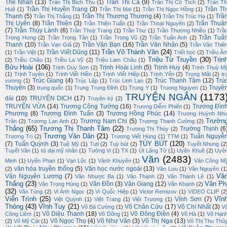
Thế Nhân
(13)
Trần Thi Ca
(9)
Trần Thị Bích Thu
(1)
Trần Thị Cổ Tích
(2)
Trần Th
Trần Thị Huyền Trang
(3)
Trần Th
Huệ
(1)
Trần Thị Mai
(1)
Trần Thị Ngọc Hồng
(1)
Thanh
(5)
Trần Thị Thương Thương
(4)
Trầ
Trần Thị Thắng
(1)
Trần Thị Trúc Hạ
(1)
Thị Uyên
(8)
Trần Thiện
(3)
Trần Thuậ
Trần Thiện Tuấn
(1)
Trần Thoại Nguyên
(2)
(7)
Trần Thúy Lành
(6)
Trần Thuỳ Trang
(1)
Trần Thư
(1)
Trần Thương Nhiều
(1)
Trầ
Trần Tuấ
Trọng Hưng
(2)
Trần Trọng Tân
(1)
Trần Trọng Vũ
(2)
Trần Tuấn Anh
(2)
Thanh
(10)
Trần Văn Bạn
(16)
Trần Văn Nhân
(5)
Trần Vạn Giã
(2)
Trần Văn Thiê
Trần Võ Thành Văn
(24)
Trần Viết Dũng
(11)
(1)
Trần Việt
(1)
Triết học
(2)
Triều Â
Triệu Từ Truyền
(30)
Trịn
(2)
Triều Châu
(1)
Triều La Vỹ
(2)
Triệu Lam Châu
(1)
Bửu Hoài
(106)
Trịnh Hoài Linh
(5)
Trịnh Huy
(4)
Trịnh Duy Sơn
(2)
Trịnh Thuỳ M
(1)
Trịnh Tuyên
(1)
Trịnh Viết Hiền
(1)
Trịnh Viết Hiệp
(1)
Trịnh Yến
(2)
Trọng Mật
(2)
tr
Trúc Giang
(4)
Trúc Thanh Tâm
(12)
Trú
vương
(1)
Trúc Lập
(1)
Trúc Linh Lan
(2)
Thuyên
(3)
Truyệ
trung quốc
(1)
Trung Trung Đỉnh
(1)
Trung Y
(1)
Truong Nguyen
(1)
TRUYỆN NGẮN
(1173
dài
(10)
TRUYỆN DỊCH
(17)
Truyện ký
(2)
TRUYỆN VỪA
(14)
Trương Công Tưởng
(16)
Trương Đìn
Trương Diễm Phiến
(1)
Phượng
(8)
Trương Đình Tuấn
(3)
Trương Hồng Phúc
(14)
Trương Huỳnh Nh
Trườn
Trương Nam Chi
(5)
Trân
(2)
Trương Lan Anh
(1)
Trương Thanh Cường
(2)
Thắng
(65)
Trương Thị Thanh Tâm
(22)
Trường Thịnh
(6
Trương Thị Thúy
(2)
Trương Văn Dân
(21)
Tuấn Nguyễ
Trương Tri
(2)
Trương Viết Hùng
(1)
TTM
(1)
TÙY BÚT
(120)
(7)
Tuấn Quỳnh
(3)
Tuệ Mỹ
(1)
Tuti
(2)
Tuỳ bút
(2)
Tuyết Nhung
(2
Tuyết Vân
(1)
tứ đại mỹ nhân
(1)
Tường Vi
(1)
TX
(1)
Út Lãng Tử
(1)
Uyên Khuê
(2)
Uyê
Văn
(2483)
Minh
(1)
Uyển Phan
(1)
Vạn Lộc
(1)
Vành Khuyên
(1)
Văn Công M
văn hóa truyền thống
(5)
Văn học nước ngoài
(13)
(2)
Văn Lưu
(1)
Văn Nguyên
(1
Vă
Văn Nguyên Lương
(7)
Văn Nhược Ba
(1)
Văn Thạnh
(2)
Văn Thành Lê
(1)
Thắng
(23)
Vân Ph
Vân Đồn
(3)
Vân Giang
(12)
Văn Trọng Hùng
(1)
Vân Khanh
(2)
(32)
Vân Tùng
(2)
Vi Ánh Ngọc
(2)
Vi Quốc Hiệp
(1)
Victor Remizov
(1)
VIDEO CLIP
(2
Viễn Trình
(25)
Vĩn
Vĩnh Sơn
(7)
Việt Quỳnh
(1)
Việt Trang
(1)
Việt Trương
(1)
Thông
(43)
Vĩnh Tuy
(21)
Võ Chân Cửu
(17)
Võ Chí Nhất
(3)
Võ Bá Cường
(1)
V
Võ Diệu Thanh
(18)
Võ Đông Điền
(4)
Công Liêm
(1)
Võ Dõng
(1)
Võ Hà
(1)
Võ Hạn
Võ Ngọc Thọ
(4)
Võ Như Văn
(3)
Võ Thị Nga
(13)
(2)
Võ Mỹ Cát
(1)
Võ Thị Thu Thủ