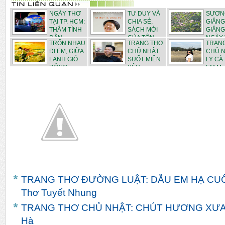
NGÀY THƠ
TƯ DUY VÀ
SƯƠN
TẠI TP. HCM:
CHIA SẺ,
GIĂNG
THẮM TÌNH
SÁCH MỚI
GIĂNG
DÂN...
CỦA TÔN...
NGÀY 
TRỐN NHAU
TRANG THƠ
TRAN
Thơ Xu...
ĐI EM, GIỮA
CHỦ NHẬT:
CHỦ N
LẠNH GIÓ
SUỐT MIỀN
LY CÀ
ĐÔNG...
YÊU -...
EM M..
TRANG THƠ ĐƯỜNG LUẬT: DẪU EM HẠ CUỐI
Thơ Tuyết Nhung
TRANG THƠ CHỦ NHẬT: CHÚT HƯƠNG XƯA - 
Hà