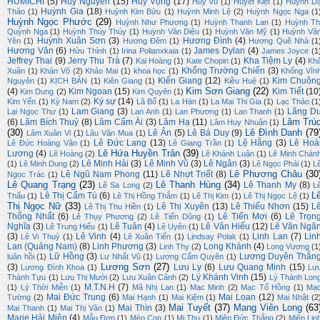
HUMICHI
(5)
Huy Nguyên
(15)
Huy Vọng
(17)
Huy Vũ
(1)
Huyết Kiệt
(1)
Huỳnh D
Huỳnh Gia
(18)
Thảo
(1)
Huỳnh Kim Bửu
(1)
Huỳnh Minh Lệ
(2)
Huỳnh Ngọc Nga
(1
Huỳnh Ngọc Phước
(29)
Huỳnh Như Phương
(1)
Huỳnh Thanh Lan
(1)
Huỳnh Th
Quỳnh Nga
(1)
Huỳnh Thúy Thúy
(1)
Huỳnh Văn Diệu
(1)
Huỳnh Văn Mỹ
(1)
Huỳnh Vă
Huỳnh Xuân Sơn
(3)
Hương Đình
(4)
Yên
(1)
Hương Đêm
(1)
Hương Quê Nhà
(1
Hương Văn
(6)
James Dylan
(4)
Hửu Thỉnh
(1)
Irina Polianxkaia
(1)
James Joyce
(1
Jeffrey Thai
(9)
Jerry Thu Trà
(7)
Kha Tiệm Ly
(4)
Kai Hoàng
(1)
Kate Chopin
(1)
Kh
Khổng Trường Chiến
(3)
Xuân
(1)
Khán Võ
(2)
Khảo Mai
(1)
khoa học
(1)
Khổng Vĩn
Kiến Giang
(12)
Kim Chuôn
Nguyên
(1)
KỊCH BẢN
(1)
Kiên Giang
(1)
Kiều Huệ
(1)
Kim Sơn Giang
(22)
(4)
Kim Ngoan
(15)
Kim Tiết
(10
Kim Dung
(2)
Kim Quyên
(1)
Ký sự
(14)
Kim Yến
(1)
Kỳ Nam
(2)
Lã Bố
(1)
La Hán
(1)
La Mai Thi Gia
(1)
Lạc Thảo
(1
Lam Giang
(3)
Lãng D
Lại Ngọc Thư
(1)
Lan Anh
(1)
Lan Phương
(1)
Lan Thanh
(1)
Lâm Trú
(6)
Lâm Bích Thuỷ
(8)
Lâm Cẩm Ái
(3)
Lâm Hạ
(11)
Lâm Huy Nhuận
(1)
(30)
Lê Đình Danh
(79
Lê Ân
(5)
Lê Bá Duy
(9)
Lâm Xuân Vi
(1)
Lâu Văn Mua
(1)
Lê Đức Lang
(13)
Lệ Hằng
(3)
Lê Hoà
Lê Đức Hoàng Vân
(1)
Lê Giang Trần
(1)
Lê Hứa Huyền Trân
(39)
Lương
(4)
Lê Hoàng
(2)
Lê Khánh Luận
(1)
Lê Minh Chán
Lê Minh Hải
(3)
Lê Minh Vũ
(3)
Lê Ngân
(3)
(1)
Lê Minh Dung
(2)
Lê Ngọc Phái
(1)
L
Lê Phương Châu
(30
Lê Ngũ Nam Phong
(11)
Lê Nhựt Triết
(8)
Ngọc Trác
(1)
Lê Quang Trạng
(23)
Lê Thanh Hùng
(34)
Lê Thanh My
(8)
Lê Sa Long
(2)
L
L
Lê Thị Cẩm Tú
(6)
Thấu
(1)
Lê Thị Hồng Thắm
(1)
Lê Thị Kim
(1)
Lê Thị Ngọc Lệ
(1)
Thị Ngọc Nữ
(33)
Lê Thị Xuyên
(13)
Lê Thiếu Nhơn
(15)
L
Lê Thị Thu Hiền
(1)
Thống Nhất
(6)
Lê Tiến Mợi
(6)
Lê Trọn
Lê Thụy Phương
(2)
Lê Tiến Dũng
(1)
Nghĩa
(3)
Lê Tuân
(4)
Lê Văn Hiếu
(12)
Lê Văn Ngă
Lê Trung Hiếu
(1)
Lê Uyên
(1)
(3)
Lê Vinh
(4)
Linh Lan
(7)
Lin
Lê Vi Thuỷ
(1)
Lê Xuân Tiến
(1)
Lindsay Polak
(1)
Lan (Quảng Nam)
(8)
Linh Phương
(3)
Long Khánh
(4)
Linh Thy
(2)
Long Vương
(1
Lữ Hồng
(3)
Lương Duyên Thắn
luân hồi
(1)
Lư Nhất Vũ
(1)
Lương Cẩm Quyên
(1)
Lương Sơn
(27)
(3)
Lưu Ly
(6)
Lưu Quang Minh
(15)
Lương Đình Khoa
(1)
Lư
Lý Khánh Vinh
(15)
Thành Tựu
(1)
Lưu Thị Mười
(2)
Lưu Xuân Cảnh
(2)
Lý Thành Lon
M.T.N.H
(7)
(1)
Lý Thời Miễn
(1)
Mã Nhị Lan
(1)
Mạc Minh
(2)
Mạc Tố Hồng
(1)
Mạ
Mai Đức Trung
(6)
Mai Loan
(12)
Tường
(2)
Mai Hạnh
(1)
Mai Kiệm
(1)
Mai Nhật
(2
Mai Tuyết
(37)
Mang Viên Long
(63
Mai Thìn
(3)
Mai Thanh
(1)
Mai Thị Vân
(1)
Marie Hải Miên
(4)
Mẫu Đơn
(1)
Mèo Con
(1)
Mi Thu
(1)
Miên Đức Thắng
(2)
Miên Lin