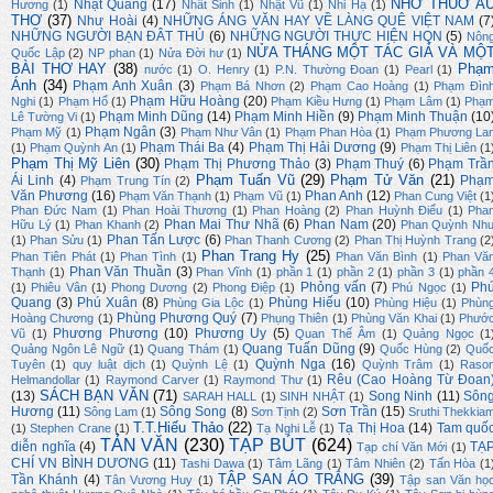
NHỚ THUỞ Ấ
Nhật Quang
(17)
Hương
(1)
Nhất Sinh
(1)
Nhật Vũ
(1)
Nhi Hạ
(1)
THƠ
(37)
Như Hoài
(4)
NHỮNG ÁNG VĂN HAY VỀ LÀNG QUÊ VIỆT NAM
(7
NHỮNG NGƯỜI BẠN ĐÂT THỦ
(6)
NHỮNG NGƯỜI THỰC HIỆN HQN
(5)
Nôn
NỬA THÁNG MỘT TÁC GIẢ VÀ MỘ
Quốc Lập
(2)
NP phan
(1)
Nửa Đời hư
(1)
BÀI THƠ HAY
(38)
Phạ
nước
(1)
O. Henry
(1)
P.N. Thường Đoan
(1)
Pearl
(1)
Ánh
(34)
Phạm Anh Xuân
(3)
Phạm Bá Nhơn
(2)
Phạm Cao Hoàng
(1)
Phạm Đìn
Phạm Hữu Hoàng
(20)
Nghi
(1)
Phạm Hổ
(1)
Phạm Kiều Hưng
(1)
Phạm Lâm
(1)
Phạ
Phạm Minh Dũng
(14)
Phạm Minh Hiền
(9)
Phạm Minh Thuận
(10
Lê Tường Vi
(1)
Phạm Ngân
(3)
Phạm Mỹ
(1)
Phạm Như Vân
(1)
Phạm Phan Hòa
(1)
Phạm Phương La
Phạm Thái Ba
(4)
Phạm Thị Hải Dương
(9)
(1)
Phạm Quỳnh An
(1)
Phạm Thị Liên
(1
Phạm Thị Mỹ Liên
(30)
Phạm Thị Phương Thảo
(3)
Phạm Thuý
(6)
Phạm Trầ
Phạm Tuấn Vũ
(29)
Phạm Tử Văn
(21)
Ái Linh
(4)
Phạ
Phạm Trung Tín
(2)
Văn Phương
(16)
Phan Anh
(12)
Phạm Văn Thạnh
(1)
Phạm Vũ
(1)
Phan Cung Việt
(1
Phan Đức Nam
(1)
Phan Hoài Thương
(1)
Phan Hoàng
(2)
Phan Huỳnh Điểu
(1)
Pha
Phan Mai Thư Nhã
(6)
Phan Nam
(20)
Hữu Lý
(1)
Phan Khanh
(2)
Phan Quỳnh Nh
Phan Tấn Lược
(6)
(1)
Phan Sửu
(1)
Phan Thanh Cương
(2)
Phan Thị Huỳnh Trang
(2
Phan Trang Hy
(25)
Phan Tiên Phát
(1)
Phan Tình
(1)
Phan Văn Bình
(1)
Phan Vă
Phan Văn Thuần
(3)
Thạnh
(1)
Phan Vĩnh
(1)
phần 1
(1)
phần 2
(1)
phần 3
(1)
phần 
Phỏng vấn
(7)
Ph
(1)
Phiêu Vân
(1)
Phong Dương
(2)
Phong Điệp
(1)
Phú Ngọc
(1)
Quang
(3)
Phú Xuân
(8)
Phùng Hiếu
(10)
Phùng Gia Lộc
(1)
Phùng Hiệu
(1)
Phùn
Phùng Phương Quý
(7)
Hoàng Chương
(1)
Phụng Thiên
(1)
Phùng Văn Khai
(1)
Phướ
Phương Phương
(10)
Phương Uy
(5)
Vũ
(1)
Quan Thế Âm
(1)
Quảng Ngọc
(1
Quang Tuấn Dũng
(9)
Quảng Ngôn Lê Ngữ
(1)
Quang Thám
(1)
Quốc Hùng
(2)
Quố
Quỳnh Nga
(16)
Tuyên
(1)
quy luật dịch
(1)
Quỳnh Lệ
(1)
Quỳnh Trâm
(1)
Raso
Rêu (Cao Hoàng Từ Đoan
Helmandollar
(1)
Raymond Carver
(1)
Raymond Thư
(1)
SÁCH BẠN VĂN
(71)
(13)
Song Ninh
(11)
Sôn
SARAH HALL
(1)
SINH NHẬT
(1)
Hương
(11)
Sông Song
(8)
Sơn Trần
(15)
Sông Lam
(1)
Sơn Tịnh
(2)
Sruthi Thekkia
T.T.Hiếu Thảo
(22)
Tạ Thị Hoa
(14)
Tam quố
(1)
Stephen Crane
(1)
Tạ Nghi Lễ
(1)
TẢN VĂN
(230)
TẠP BÚT
(624)
diễn nghĩa
(4)
TẠ
Tạp chí Văn Mới
(1)
CHÍ VN BÌNH DƯƠNG
(11)
Tashi Dawa
(1)
Tâm Lãng
(1)
Tâm Nhiên
(2)
Tấn Hòa
(1
TẬP SAN ÁO TRẮNG
(39)
Tần Khánh
(4)
Tân Vương Huy
(1)
Tập san Văn họ