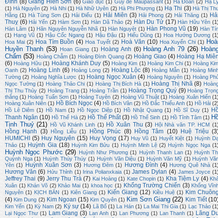
Đình
(8)
Giang Hiền Sơn
(6)
Giáo dục
(1)
Guy de Maupassant
(1)
Hà Đoàn
(2)
Hạ L
Hạ Thi
(3)
(1)
Hà Nguyên
(2)
Hà Nhi
(1)
Hà Nhữ Uyên
(2)
Hà Phi Phượng
(1)
Hà Thị Th
Hải Miên
(3)
Hả
Hằng
(1)
Hà Tùng Sơn
(1)
Hải Điểu
(1)
Hải Phong
(2)
Hải Thăng
(1)
Thuỵ
(6)
Hàn Du Tử
(17)
Hải Yến
(2)
Hàm Sơn
(1)
Hàn Dã Thảo
(2)
Hàn Hữu Yên
(1
Hàn Phong Vũ
(19)
Hàn Lâm
(1)
Hãn Nguyên Nguyễn Nhã
(1)
Hàn Nguyệt
(1)
Hàn Tí
(1)
Hạng Vũ
(1)
Hậu Cốc Ngang
(1)
Hậu Đậu
(1)
Hiếu Dũng
(1)
Hoa Hướng Dương
(1
Hoà
Hoa Tím Buồn
(4)
Hoà Văn
(10)
Hoa Mai
(2)
Hoa Tuyết
(2)
Hoa Xuyến Chi
(1)
Huyền Thanh
(53)
Hoàng Anh 79
(26)
Hoàn
Hoàng Anh
(6)
Hoan Giang
(1)
Chẩm
(53)
Hoàng Giao
(4)
Hoàng Hạ Miê
Hoàng Chẫm
(1)
Hoàng Đình Quang
(2)
(6)
Hoàng Khánh Duy
(5)
Hoàng Hữu
(1)
Hoàng Kim
(1)
Hoàng Kim Chi
(1)
Hoàng Ki
Hoàng Linh
(6)
Hoàng Lộc
(8)
Oanh
(2)
Hoàng Long
(2)
Hoàng Mẫn
(1)
Hoàng Min
Hoàng Ngọc Xuân
(4)
Tường
(2)
Hoàng Nghĩa Lược
(1)
Hoàng Nguyên
(1)
Hoàng Ph
Hoàng Thị Nhã
(8)
Ngọc Tường
(1)
Hoàng Thảo Chi
(1)
Hoàng Thị Bích Hà
(1)
Hoàn
Hoàng Trọng Quý
(9)
Thị Thu Thủy
(2)
Hoàng Trang
(1)
Hoàng Trần
(1)
Hoàng Trọn
thắng
(1)
Hoàng Tuấn Sơn
(1)
Hoàng Tuyên
(2)
Hoàng Vũ Thuật
(1)
Hoàng Xuân Hiến
(1
Hồ Bích Ngọc
(4)
Hoàng Xuân Niên
(1)
Hồ Bích Vân
(2)
Hồ Đắc Thiếu Anh
(1)
Hồ Hải
(2
H
Hồ Lê Diêm
(1)
Hồ Nam
(1)
Hồ Ngọc Diệp
(1)
Hồ Nhật Quang
(1)
Hồ Sĩ Duy
(1)
H
Thanh Ngân
(10)
Hồ Thế Phất
(3)
Hồ Thế Hà
(2)
Hồ Thế Sinh
(1)
Hồ Tĩnh Tâm
(1)
Tịnh Thuỷ
(21)
Hồ Xuân Thu
(3)
Hồ Vũ Khánh Linh
(1)
Hội Nhà văn TP. HCM
(1
Hồng Hạnh
(3)
Hồng Phúc
(8)
Hồng Tâm
(10)
Huệ Triệu
(3
Hồng Liễu
(1)
HUMICHI
(5)
Huy Nguyên
(15)
Huy Vọng
(17)
Huy Vũ
(1)
Huyết Kiệt
(1)
Huỳnh D
Huỳnh Gia
(18)
Thảo
(1)
Huỳnh Kim Bửu
(1)
Huỳnh Minh Lệ
(2)
Huỳnh Ngọc Nga
(1
Huỳnh Ngọc Phước
(29)
Huỳnh Như Phương
(1)
Huỳnh Thanh Lan
(1)
Huỳnh Th
Quỳnh Nga
(1)
Huỳnh Thúy Thúy
(1)
Huỳnh Văn Diệu
(1)
Huỳnh Văn Mỹ
(1)
Huỳnh Vă
Huỳnh Xuân Sơn
(3)
Hương Đình
(4)
Yên
(1)
Hương Đêm
(1)
Hương Quê Nhà
(1
Hương Văn
(6)
James Dylan
(4)
Hửu Thỉnh
(1)
Irina Polianxkaia
(1)
James Joyce
(1
Jeffrey Thai
(9)
Jerry Thu Trà
(7)
Kha Tiệm Ly
(4)
Kai Hoàng
(1)
Kate Chopin
(1)
Kh
Khổng Trường Chiến
(3)
Xuân
(1)
Khán Võ
(2)
Khảo Mai
(1)
khoa học
(1)
Khổng Vĩn
Kiến Giang
(12)
Kim Chuôn
Nguyên
(1)
KỊCH BẢN
(1)
Kiên Giang
(1)
Kiều Huệ
(1)
Kim Sơn Giang
(22)
(4)
Kim Ngoan
(15)
Kim Tiết
(10
Kim Dung
(2)
Kim Quyên
(1)
Ký sự
(14)
Kim Yến
(1)
Kỳ Nam
(2)
Lã Bố
(1)
La Hán
(1)
La Mai Thi Gia
(1)
Lạc Thảo
(1
Lam Giang
(3)
Lãng D
Lại Ngọc Thư
(1)
Lan Anh
(1)
Lan Phương
(1)
Lan Thanh
(1)