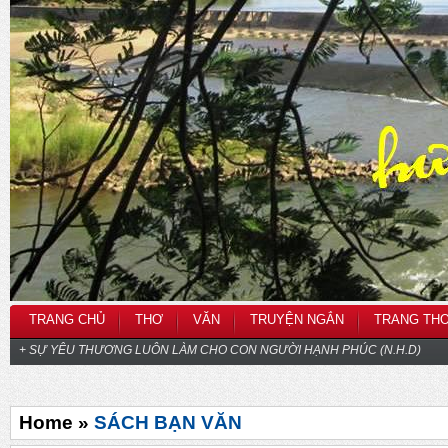
TRANG CHỦ
THƠ
VĂN
TRUYỆN NGẮN
TRANG TH
+ SỰ YÊU THƯƠNG LUÔN LÀM CHO CON NGƯỜI HẠNH PHÚC (N.H.D)
Home »
SÁCH BẠN VĂN