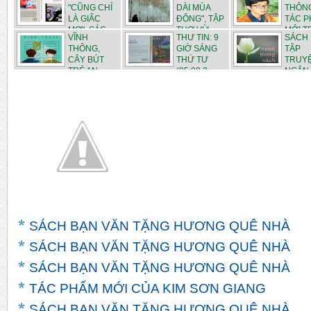
"CŨNG CHỈ
DÀI MÙA
THÔNG
LÀ GIẤC
ĐÔNG", TẬP
TÁC 
MƠ", SÁC...
THƠ VỪ...
MỚI 
VĨNH
THƯ TIN: 9
SÁCH 
...
THÔNG,
GIỜ SÁNG
TẬP
CÂY BÚT
THỨ TƯ
TRUY
TRẺ AN
(05.08.2...
NGẮN
GIANG VỪ...
"NGỌC TRO...
SÁCH BẠN VĂN TẶNG HƯƠNG QUÊ NHÀ
SÁCH BẠN VĂN TẶNG HƯƠNG QUÊ NHÀ
SÁCH BẠN VĂN TẶNG HƯƠNG QUÊ NHÀ
TÁC PHẨM MỚI CỦA KIM SƠN GIANG
SÁCH BẠN VĂN TẶNG HƯƠNG QUÊ NHÀ