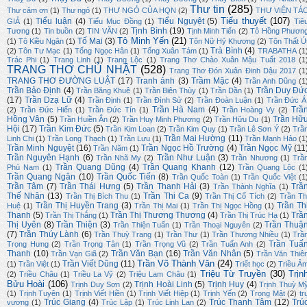
Thư tin
(285)
Thư cảm ơn
(1)
Thư ngỏ
(1)
THƯ NGỎ CỦA HQN
(2)
THƯ VIỆN TÁ
Tiểu thuyết
(107)
Tiểu luận
(4)
Tiểu Nguyệt
(5)
GIẢ
(1)
Tiểu Mục Đồng
(1)
Tiê
Tịnh Bình
(19)
Tương
(1)
Tin buồn
(2)
TIN VĂN
(2)
Tịnh Minh Tiến
(2)
Tô Hồng Phươn
Tô Minh Yến
(21)
Tố Mai
(3)
(1)
Tô Kiều Ngân
(1)
Tôn Nữ Hỷ Khương
(2)
Tôn Thất Ú
Trà Bình
(4)
(2)
Tôn Tư Mạc
(1)
Tống Ngọc Hân
(1)
Tống Xuân Tám
(1)
TRABATHA
(1
Trác Phi
(1)
Trang Linh
(1)
Trang Lộc
(1)
Trang Thơ Chào Xuân Mậu Tuất 2018
(1
TRANG THƠ CHỦ NHẬT
(528)
Trang Thơ Đón Xuân Đinh Dậu 2017
(1
TRANG THƠ ĐƯỜNG LUẬT
(17)
Tranh ảnh
(3)
Trầm Mặc
(4)
Trần Anh Dũng
(1
Trần Bảo Định
(4)
Trần Duy Đứ
Trần Băng Khuê
(1)
Trần Biên Thùy
(1)
Trần Dần
(1)
(17)
Trần Dzạ Lữ
(4)
Trần Định
(1)
Trần Đình Sử
(2)
Trần Đoàn Luận
(1)
Trần Đức Á
Trần Hà Nam
(4)
Trầ
(2)
Trần Đức Hiển
(1)
Trần Đức Tín
(1)
Trần Hoàng Vy
(2)
Hồng Vân
(5)
Trần Hữ
Trần Huiền Ân
(2)
Trần Huy Minh Phương
(2)
Trần Hữu Du
(1)
Hội
(17)
Trần Kim Đức
(5)
Trần Kim Loan
(2)
Trần Kim Quy
(1)
Trần Lê Sơn Ý
(2)
Trầ
Trần Mai Hường
(11)
Linh Chi
(1)
Trần Long Thạch
(1)
Trần Lưu
(1)
Trần Mạnh Hảo
(1
Trần Minh Nguyệt
(16)
Trần Ngọc Hồ Trường
(4)
Trần Ngọc Mỹ
(11
Trần Năm
(1)
Trần Nguyên Hạnh
(6)
Trần Như Luận
(3)
Trần Nhã My
(2)
Trần Nhương
(1)
Trầ
Trần Quang Dũng
(4)
Trần Quang Khanh
(12)
Phù Nam
(1)
Trần Quang Lộc
(1
Trần Quang Ngân
(10)
Trần Quốc Tiến
(8)
Trần Quốc Toàn
(1)
Trần Quốc Việt
(1
Trần Tâm
(7)
Trần Thái Hưng
(5)
Trần Thanh Hải
(3)
Trầ
Trần Thành Nghĩa
(1)
Thế Nhân
(13)
Trần Thi Ca
(9)
Trần Thị Bích Thu
(1)
Trần Thị Cổ Tích
(2)
Trần Th
Trần Thị Huyền Trang
(3)
Trần Th
Huệ
(1)
Trần Thị Mai
(1)
Trần Thị Ngọc Hồng
(1)
Thanh
(5)
Trần Thị Thương Thương
(4)
Trầ
Trần Thị Thắng
(1)
Trần Thị Trúc Hạ
(1)
Thị Uyên
(8)
Trần Thiện
(3)
Trần Thuậ
Trần Thiện Tuấn
(1)
Trần Thoại Nguyên
(2)
(7)
Trần Thúy Lành
(6)
Trần Thuỳ Trang
(1)
Trần Thư
(1)
Trần Thương Nhiều
(1)
Trầ
Trần Tuấ
Trọng Hưng
(2)
Trần Trọng Tân
(1)
Trần Trọng Vũ
(2)
Trần Tuấn Anh
(2)
Thanh
(10)
Trần Văn Bạn
(16)
Trần Văn Nhân
(5)
Trần Vạn Giã
(2)
Trần Văn Thiê
Trần Võ Thành Văn
(24)
Trần Viết Dũng
(11)
(1)
Trần Việt
(1)
Triết học
(2)
Triều Â
Triệu Từ Truyền
(30)
Trịn
(2)
Triều Châu
(1)
Triều La Vỹ
(2)
Triệu Lam Châu
(1)
Bửu Hoài
(106)
Trịnh Hoài Linh
(5)
Trịnh Huy
(4)
Trịnh Duy Sơn
(2)
Trịnh Thuỳ M
(1)
Trịnh Tuyên
(1)
Trịnh Viết Hiền
(1)
Trịnh Viết Hiệp
(1)
Trịnh Yến
(2)
Trọng Mật
(2)
tr
Trúc Giang
(4)
Trúc Thanh Tâm
(12)
Trú
vương
(1)
Trúc Lập
(1)
Trúc Linh Lan
(2)