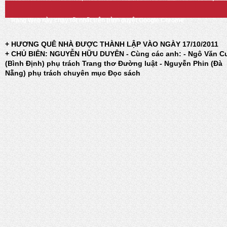
Trang Web này chạy tốt nhất trên trình duyệt Google Chrome
+ HƯƠNG QUÊ NHÀ ĐƯỢC THÀNH LẬP VÀO NGÀY 17/10/2011
+ CHỦ BIÊN: NGUYỄN HỮU DUYÊN - Cùng các anh: - Ngô Văn C
(Bình Định) phụ trách Trang thơ Đường luật - Nguyễn Phin (Đà
Nẵng) phụ trách chuyên mục Đọc sách