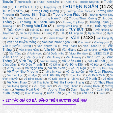
Thuyên
(3)
Truyệ
trung quốc
(1)
Trung Trung Đỉnh
(1)
Trung Y
(1)
Truong Nguyen
(1)
TRUYỆN NGẮN
(1173
dài
(10)
TRUYỆN DỊCH
(17)
Truyện ký
(2)
TRUYỆN VỪA
(14)
Trương Công Tưởng
(16)
Trương Đìn
Trương Diễm Phiến
(1)
Phượng
(8)
Trương Đình Tuấn
(3)
Trương Hồng Phúc
(14)
Trương Huỳnh Nh
Trườn
Trương Nam Chi
(5)
Trân
(2)
Trương Lan Anh
(1)
Trương Thanh Cường
(2)
Thắng
(65)
Trương Thị Thanh Tâm
(22)
Trường Thịnh
(6
Trương Thị Thúy
(2)
Trương Văn Dân
(21)
Tuấn Nguyễ
Trương Tri
(2)
Trương Viết Hùng
(1)
TTM
(1)
TÙY BÚT
(120)
(7)
Tuấn Quỳnh
(3)
Tuệ Mỹ
(1)
Tuti
(2)
Tuỳ bút
(2)
Tuyết Nhung
(2
Tuyết Vân
(1)
tứ đại mỹ nhân
(1)
Tường Vi
(1)
TX
(1)
Út Lãng Tử
(1)
Uyên Khuê
(2)
Uyê
Văn
(2483)
Minh
(1)
Uyển Phan
(1)
Vạn Lộc
(1)
Vành Khuyên
(1)
Văn Công M
văn hóa truyền thống
(5)
Văn học nước ngoài
(13)
(2)
Văn Lưu
(1)
Văn Nguyên
(1
Vă
Văn Nguyên Lương
(7)
Văn Nhược Ba
(1)
Văn Thạnh
(2)
Văn Thành Lê
(1)
Thắng
(23)
Vân Ph
Vân Đồn
(3)
Vân Giang
(12)
Văn Trọng Hùng
(1)
Vân Khanh
(2)
(32)
Vân Tùng
(2)
Vi Ánh Ngọc
(2)
Vi Quốc Hiệp
(1)
Victor Remizov
(1)
VIDEO CLIP
(2
Viễn Trình
(25)
Vĩn
Vĩnh Sơn
(7)
Việt Quỳnh
(1)
Việt Trang
(1)
Việt Trương
(1)
Thông
(43)
Vĩnh Tuy
(21)
Võ Chân Cửu
(17)
Võ Chí Nhất
(3)
Võ Bá Cường
(1)
V
Võ Diệu Thanh
(18)
Võ Đông Điền
(4)
Công Liêm
(1)
Võ Dõng
(1)
Võ Hà
(1)
Võ Hạn
Võ Ngọc Thọ
(4)
Võ Như Văn
(3)
Võ Thị Nga
(13)
(2)
Võ Mỹ Cát
(1)
Võ Thị Thu Thủ
Võ Thuỵ Như Phương
(15)
Võ Xuân Phươn
(1)
Võ Văn Hoa
(1)
Võ Văn Luyến
(1)
(3)
Vũ Đình Huy
(9)
Vũ Bình Lục
(1)
vũ đạo
(1)
Vũ Đình Liên
(1)
Vũ Đình Minh
(1)
V
Vũ Hạnh
(3)
Đình Nguyệt
(2)
Vũ Đình Thung
(2)
Vũ Đức Trọng
(1)
Vũ Hạ
(1)
Vũ Hùn
Vũ Thị Huyền Trang
(115)
Vũ Miên Thảo
(5)
Vũ Thụy Khu
(2)
Vũ Thành An
(1)
(8)
Vũ Trọng Quang
(1)
Vũ Trọng Tâm
(2)
Vũ Trọng Thanh
(1)
Vương Doãn
(1)
Vươn
Vương Hoài Uyên
(4)
Vương Tâm
(3)
Xanh Nguyên
(4)
Hạnh
(1)
Xuân Đài
(1
Xuân Phong
(6)
Xuân Tiến
(20)
Ý Thu
(3)
Yên Kha
(7)
Xuân Phương
(1)
Ziken
(2)
-------------------------------------------------------------------------
+ 817 TÁC GIẢ CÓ BÀI ĐĂNG TRÊN HƯƠNG QUÊ NHÀ
-------------------------------------------------------------------------
TRỞ VỀ TRANG CHỦ
|
Email: huongquenha2023@gmail.com
|