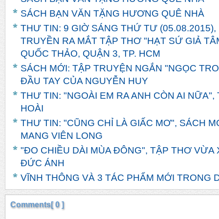
SÁCH BẠN VĂN TẶNG HƯƠNG QUÊ NHÀ
THƯ TIN: 9 GIỜ SÁNG THỨ TƯ (05.08.2015)
TRUYỀN RA MẮT TẬP THƠ "HẠT SỨ GIẢ TÂM
QUỐC THẢO, QUẬN 3, TP. HCM
SÁCH MỚI: TẬP TRUYỆN NGẮN "NGỌC TRO
ĐẦU TAY CỦA NGUYỄN HUY
THƯ TIN: "NGOÀI EM RA ANH CÒN AI NỮA"
HOÀI
THƯ TIN: "CŨNG CHỈ LÀ GIẤC MƠ", SÁCH 
MANG VIÊN LONG
"ĐO CHIỀU DÀI MÙA ĐÔNG", TẬP THƠ VỪA 
ĐỨC ÁNH
VĨNH THÔNG VÀ 3 TÁC PHẨM MỚI TRONG D
Comments[ 0 ]