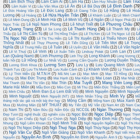
Lâm Trú
(6)
Lâm Bích Thuỷ
(8)
Lâm Cẩm Ái
(3)
Lâm Hạ
(11)
Lâm Huy Nhuận
(1)
(30)
Lê Đình Danh
(79
Lê Ân
(5)
Lê Bá Duy
(9)
Lâm Xuân Vi
(1)
Lâu Văn Mua
(1)
Lê Đức Lang
(13)
Lệ Hằng
(3)
Lê Hoà
Lê Đức Hoàng Vân
(1)
Lê Giang Trần
(1)
Lê Hứa Huyền Trân
(39)
Lương
(4)
Lê Hoàng
(2)
Lê Khánh Luận
(1)
Lê Minh Chán
Lê Minh Hải
(3)
Lê Minh Vũ
(3)
Lê Ngân
(3)
(1)
Lê Minh Dung
(2)
Lê Ngọc Phái
(1)
L
Lê Phương Châu
(30
Lê Ngũ Nam Phong
(11)
Lê Nhựt Triết
(8)
Ngọc Trác
(1)
Lê Quang Trạng
(23)
Lê Thanh Hùng
(34)
Lê Thanh My
(8)
Lê Sa Long
(2)
L
L
Lê Thị Cẩm Tú
(6)
Thấu
(1)
Lê Thị Hồng Thắm
(1)
Lê Thị Kim
(1)
Lê Thị Ngọc Lệ
(1)
Thị Ngọc Nữ
(33)
Lê Thị Xuyên
(13)
Lê Thiếu Nhơn
(15)
L
Lê Thị Thu Hiền
(1)
Thống Nhất
(6)
Lê Tiến Mợi
(6)
Lê Trọn
Lê Thụy Phương
(2)
Lê Tiến Dũng
(1)
Nghĩa
(3)
Lê Tuân
(4)
Lê Văn Hiếu
(12)
Lê Văn Ngă
Lê Trung Hiếu
(1)
Lê Uyên
(1)
(3)
Lê Vinh
(4)
Linh Lan
(7)
Lin
Lê Vi Thuỷ
(1)
Lê Xuân Tiến
(1)
Lindsay Polak
(1)
Lan (Quảng Nam)
(8)
Linh Phương
(3)
Long Khánh
(4)
Linh Thy
(2)
Long Vương
(1
Lữ Hồng
(3)
Lương Duyên Thắn
luân hồi
(1)
Lư Nhất Vũ
(1)
Lương Cẩm Quyên
(1)
Lương Sơn
(27)
(3)
Lưu Ly
(6)
Lưu Quang Minh
(15)
Lương Đình Khoa
(1)
Lư
Lý Khánh Vinh
(15)
Thành Tựu
(1)
Lưu Thị Mười
(2)
Lưu Xuân Cảnh
(2)
Lý Thành Lon
M.T.N.H
(7)
(1)
Lý Thời Miễn
(1)
Mã Nhị Lan
(1)
Mạc Minh
(2)
Mạc Tố Hồng
(1)
Mạ
Mai Đức Trung
(6)
Mai Loan
(12)
Tường
(2)
Mai Hạnh
(1)
Mai Kiệm
(1)
Mai Nhật
(2
Mai Tuyết
(37)
Mang Viên Long
(63
Mai Thìn
(3)
Mai Thanh
(1)
Mai Thị Vân
(1)
Marie Hải Miên
(4)
Mẫu Đơn
(1)
Mèo Con
(1)
Mi Thu
(1)
Miên Đức Thắng
(2)
Miên Lin
Minh Đan (Lọ Lem Đất Võ)
(6)
Minh Nguyên
(15)
Minh Nguyễ
(1)
Minh Châu
(2)
Minh Vy
(25)
(3)
Minh Nguyệt
(15)
Minh Nguyệt (NT)
(1)
Minh Nhân Tông
(1)
Mỗ
Mộng Cầm
(8)
Mùa Xanh
(3
tháng một tác giả và một bài thơ hay
(2)
Mộng Nam
(1)
MỸ THUẬT
(6)
Mưa
(1)
Mường Mán
(1)
My Tiên
(1)
Mỹ Vân
(1)
Nam Art
(2)
Nam Ca
Ngàn Thương
(33)
Nam Thi
(17)
NCCGL
(4)
(1)
Năm Bửu
(1)
Nấm Độc
(1)
Ngà
Ngọc Diệp
(35)
Ngọc Bút
(8)
Đẹp Tươi
(1)
nghệ thuật.
(1)
nghiên cứu
(1)
Ngọc Thịn
Ngô Diệp
(6)
Ngô Đình Hải
(7)
(1)
Ngô Càn Chiểu
(1)
Ngô Cự Chính
(2)
Ngô Hồn
Ngô Minh Trãi
(3)
Nhung
(1)
Ngô Liêm Khoan
(1)
Ngô Nguyên Ngiễm
(1)
Ngô Thị Ho
Ngô Thuý Nga
(30)
Ngô Thị Ngọc Diệp
(10)
Ngô Thúy Nga
(16)
Ngô Thy Họ
(1)
Ngô Văn Cư
(52)
(7)
Ngô Văn Giảng
(11)
Ngô Văn Khanh
(17)
Ngô Viết Hòa
(2
Nguyễn An Bình
(70)
Nguyễn An Đình
(4)
Nguyễn
(1)
Nguyễn Ánh 9
(1)
Nguyễn B