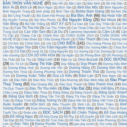
BÀN TRÒN VĂN NGHỆ
(87)
Bảo Hồ
(1)
Bảo Lâm
(1)
Bảo Ninh
(2)
Bé Hải Dân
(1
Bích Ái
(3)
Bích Lê
(4)
Bình Địa Mộc
(3)
Bích Ngọc
(1)
Bích Vân
(2)
Bình Nguyên
(1
Bobby Nam Giang
(3)
Bình Nguyên Trang
(2)
binh pháp
(1)
Bình Tâm
(1)
Bùi Anh Sắ
Bùi Đức Ánh
(66)
Bùi Hoài Vân
(5
(1)
Bùi Công Thuấn
(1)
Bùi Danh Hải Phong
(1)
Bùi Nguyên Bằng
(25)
Bùi Nhựa
(4)
Bù
Bùi Huyền Tương
(2)
Bùi Hữu Phước
(1)
Văn Bồng
(5)
BÚT KÝ
(17)
Bùi Việt Thắng
(2)
Ca Dao
(2)
Cao Duy Thảo
(1)
Cao Ki
Cao Thị Thu Hà
(3)
Quy
(1)
Cao Thọ Thêm
(2)
Cao Thoại Châu
(1)
Cao Thu Hà
(1)
Ca
Cao Văn Tam
(5)
Cát Du
(7)
Cẩm Lệ
(4)
Trọng Quế
(1)
Catherine Mansfield
(1)
Cẩ
Tú Cầu
(1)
Chàng Cát
(1)
Chánh Đức
(1)
CHÀO XUÂN 2014
(1)
CHÂN DUNG VĂ
Châu Thạch
(9)
NGHỆ SĨ
(2)
Châu Đoàn
(1)
Châu Quang Phước
(1)
Châu Thường Vin
CHỦ BIÊN
(141)
(1)
Chí Anh
(1)
Chính Đức
(1)
chủ
(1)
Chu Giang Phong
(1)
Chu La
Chu Ngạn Thư
(10)
Chu Trầm Nguyên Minh
(16)
(2)
Chu Vương Miện
(1)
Chúa Sơ
Cỏ Dại
(7)
Lâm
(1)
covid 19
(1)
Công Nguyễn
(1)
Cơ Xương
(1)
Cúc Dương
(1)
Cuộc th
CỬA SỔ VĂN HÓA
(6)
văn chương
(1)
Dạ Ngân
(1)
Dã Phong Bình
(2)
Dã Phương
(1
DỌC ĐƯỜN
Diệp Linh
(18)
Dino Buzzati
(3)
Dạ Thảo
(2)
Dạ Thy
(1)
Diệp Uy
(1)
(29)
Dung Thị Vân
(28)
Duy Phạm
(6)
Du Tử Lê
(1)
Duy Bằng
(1)
Dương Diệu Min
Dương Hằng
(7)
Dương Kim Nhi
(4
(1)
Dương Đăng Huệ
(1)
Dương Hải Yến
(2)
Dương Thành Thái
(3)
Dương Kim Thoa
(1)
Dương Phương Vinh
(1)
Dương Thị Yế
Dương Xuân Triều
(6)
Dzạ Lữ Kiều
(6)
Đàm Lan
(17)
Trinh
(2)
Đan Ngọc
(2)
đạ
Đào Phạ
đức
(2)
Đào Hiền
(2)
Đào Hữu Thức
(2)
Đào Khương
(2)
Đào Minh Hiệp
(2)
Thuỳ Trang
(82)
Đào Thanh Hoà
(14)
Đào Quang Bắc
(1)
Đào Quý Thạnh
(1)
Đà
Đào Văn Đạt
(31)
Đào Thị Thu Hiền
(3)
Đào Viết Bửu
(7)
Thị Quý Thanh
(1)
Đặn
Đặng Quốc Khán
Châu Long
(1)
Đặng Diệu Thoa
(1)
Đăng Đăng
(1)
Đăng Huỳnh
(1)
(8)
Đặng Quý Địch
(3)
Đặng Tấn Tới
(2)
Đặng Thị Hoa
(2)
Đặng Thị Xuân
(1)
Đặn
Đặng Tường Vy
(3)
Đặn
Toán
(1)
Đăng Trình
(1)
Đặng Văn Sử
(1)
Đặng Việt Trinh
(1)
Xuân Xuyến
(9)
Đin
ĐIỂM BÁO
(2)
Điêu Thuyền
(1)
Đinh Lốc
(2)
Đình Thậm
(1)
Vương Khanh
(4)
Đoàn Thị Minh Hiệp
(4)
Đoàn Khương Duy
(1)
Đoàn Tình
(1)
Đoà
ĐỌC SÁCH
(30)
Đỗ Chiến Thắng
(6)
Đỗ Duy Hoàn
Tuyết Thu
(1)
Đoản văn
(1)
(15)
Đỗ Hồng Ngọc
(5)
Đỗ KIm Dung
(1)
Đỗ Phu
(1)
Đỗ Quyên
(2)
Đỗ Tâm Linh
(1)
Đ
Tấn Đạt
(2)
Đỗ Thị Kim Hải
(2)
Đỗ Trúc Hàn
(1)
Đỗ Văn Tiến
(1)
Đỗ Xuân Phương
(1)
Đứ
Đức Tiên
(3)
Elena Pucillo Truong
(6)
Gian
Linh
(1)
gan jing world
(1)
Ghi chép
(2)