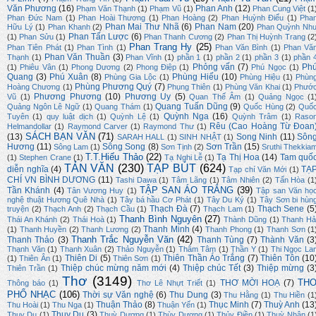
Văn Phương
(16)
Phan Anh
(12)
Phạm Văn Thạnh
(1)
Phạm Vũ
(1)
Phan Cung Việt
(1
Phan Đức Nam
(1)
Phan Hoài Thương
(1)
Phan Hoàng
(2)
Phan Huỳnh Điểu
(1)
Pha
Phan Mai Thư Nhã
(6)
Phan Nam
(20)
Hữu Lý
(1)
Phan Khanh
(2)
Phan Quỳnh Nh
Phan Tấn Lược
(6)
(1)
Phan Sửu
(1)
Phan Thanh Cương
(2)
Phan Thị Huỳnh Trang
(2
Phan Trang Hy
(25)
Phan Tiên Phát
(1)
Phan Tình
(1)
Phan Văn Bình
(1)
Phan Vă
Phan Văn Thuần
(3)
Thạnh
(1)
Phan Vĩnh
(1)
phần 1
(1)
phần 2
(1)
phần 3
(1)
phần 
Phỏng vấn
(7)
Ph
(1)
Phiêu Vân
(1)
Phong Dương
(2)
Phong Điệp
(1)
Phú Ngọc
(1)
Quang
(3)
Phú Xuân
(8)
Phùng Hiếu
(10)
Phùng Gia Lộc
(1)
Phùng Hiệu
(1)
Phùn
Phùng Phương Quý
(7)
Hoàng Chương
(1)
Phụng Thiên
(1)
Phùng Văn Khai
(1)
Phướ
Phương Phương
(10)
Phương Uy
(5)
Vũ
(1)
Quan Thế Âm
(1)
Quảng Ngọc
(1
Quang Tuấn Dũng
(9)
Quảng Ngôn Lê Ngữ
(1)
Quang Thám
(1)
Quốc Hùng
(2)
Quố
Quỳnh Nga
(16)
Tuyên
(1)
quy luật dịch
(1)
Quỳnh Lệ
(1)
Quỳnh Trâm
(1)
Raso
Rêu (Cao Hoàng Từ Đoan
Helmandollar
(1)
Raymond Carver
(1)
Raymond Thư
(1)
SÁCH BẠN VĂN
(71)
(13)
Song Ninh
(11)
Sôn
SARAH HALL
(1)
SINH NHẬT
(1)
Hương
(11)
Sông Song
(8)
Sơn Trần
(15)
Sông Lam
(1)
Sơn Tịnh
(2)
Sruthi Thekkia
T.T.Hiếu Thảo
(22)
Tạ Thị Hoa
(14)
Tam quố
(1)
Stephen Crane
(1)
Tạ Nghi Lễ
(1)
TẢN VĂN
(230)
TẠP BÚT
(624)
diễn nghĩa
(4)
TẠ
Tạp chí Văn Mới
(1)
CHÍ VN BÌNH DƯƠNG
(11)
Tashi Dawa
(1)
Tâm Lãng
(1)
Tâm Nhiên
(2)
Tấn Hòa
(1
TẬP SAN ÁO TRẮNG
(39)
Tần Khánh
(4)
Tân Vương Huy
(1)
Tập san Văn họ
nghệ thuật Hương Quê Nhà
(1)
Tây bá hầu Cơ Phát
(1)
Tây Du Ký
(1)
Tây Sơn bi hùn
Thạch Đà
(7)
Thạch Sene
(5
truyện
(2)
Thạch Anh
(2)
Thạch Cầu
(1)
Thạch Lam
(1)
Thanh Bình Nguyên
(27)
Thái An Khánh
(2)
Thái Hoà
(1)
Thành Dũng
(1)
Thanh Hả
Thanh Minh
(4)
(1)
Thanh Huyền
(2)
Thanh Lương
(2)
Thanh Phong
(1)
Thanh Sơn
(1
Thanh Trắc Nguyễn Văn
(42)
Thanh Thảo
(3)
Thanh Tùng
(7)
Thành Văn
(3
Thạnh Văn
(1)
Thanh Xuân
(2)
Thảo Nguyễn
(1)
Thâm Tâm
(1)
Thần Y
(1)
Thi Ngọc La
Thiên Di
(5)
Thiên Thần Áo Trắng
(7)
Thiên Tôn
(10
(1)
Thiên Ân
(1)
Thiên Sơn
(1)
Thiệp chúc mừng năm mới
(4)
Thiệp chúc Tết
(3)
Thiệp mừng
(3
Thiên Trần
(1)
Thơ
(3149)
TH
THƠ MỜI HOẠ
(7)
Thông báo
(1)
Thơ Lê Nhựt Triết
(1)
PHỔ NHẠC
(106)
Thời sự Văn nghệ
(6)
Thu Dung
(3)
Thu Hằng
(1)
Thu Hiền
(1
Thuận Thảo
(8)
Thục Minh
(7)
Thuỳ Anh
(13
Thu Hoài
(1)
Thu Nga
(1)
Thuận Yến
(1)
Thụy Du
(3)
Thuỵ Du
(1)
Thuỳ Dương
(1)
Thùy Dương
(1)
Thủy Điền
(1)
Thuỳ Nhân
(1