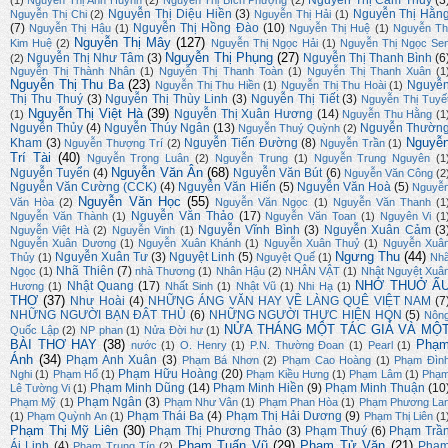
Nguyễn Thị Cẩm Thuỳ
(3
(1)
Nguyễn Thị Ánh Huỳnh
(2)
Nguyễn Thị Bích Phượng
(2)
Nguyễn Thị Diệu Hiền
(3)
Nguyễn Thị Hằn
Nguyễn Thị Chi
(2)
Nguyễn Thị Hải
(1)
(7)
Nguyễn Thị Hồng Đào
(10)
Nguyễn Thị Hậu
(1)
Nguyễn Thị Huệ
(1)
Nguyễn Th
Nguyễn Thị Mây
(127)
Kim Huệ
(2)
Nguyễn Thị Ngọc Hải
(1)
Nguyễn Thị Ngọc Se
Nguyễn Thị Phụng
(27)
Nguyễn Thị Như Tâm
(3)
Nguyễn Thị Thanh Bình
(6
(2)
Nguyễn Thị Thành Nhân
(1)
Nguyễn Thị Thanh Toàn
(1)
Nguyễn Thị Thanh Xuân
(1
Nguyễn Thị Thu Ba
(23)
Nguyễ
Nguyễn Thị Thu Hiền
(1)
Nguyễn Thị Thu Hoài
(1)
Thị Thu Thuý
(3)
Nguyễn Thị Thùy Linh
(3)
Nguyễn Thị Tiết
(3)
Nguyễn Thị Tuyế
Nguyễn Thị Việt Hà
(39)
Nguyễn Thị Xuân Hương
(14)
(1)
Nguyễn Thu Hằng
(1
Nguyễn Thủy
(4)
Nguyễn Thúy Ngân
(13)
Nguyễn Thườn
Nguyễn Thuý Quỳnh
(2)
Nguyễ
Kham
(3)
Nguyễn Tiến Đường
(8)
Nguyễn Thượng Trí
(2)
Nguyễn Trần
(1)
Trí Tài
(40)
Nguyễn Trọng Luân
(2)
Nguyễn Trung
(1)
Nguyễn Trung Nguyên
(1
Nguyễn Văn Ân
(68)
Nguyễn Tuyển
(4)
Nguyễn Văn Bút
(6)
Nguyễn Văn Công
(2
Nguyễn Văn Cường (CCK)
(4)
Nguyễn Văn Hiến
(5)
Nguyễn Văn Hoà
(5)
Nguyễ
Nguyễn Văn Học
(55)
Văn Hòa
(2)
Nguyễn Văn Ngọc
(1)
Nguyễn Văn Thanh
(1
Nguyễn Văn Thảo
(17)
Nguyễn Văn Thành
(1)
Nguyễn Văn Toan
(1)
Nguyên Vi
(1
Nguyễn Vĩnh Bình
(3)
Nguyễn Xuân Cảm
(3
Nguyễn Việt Hà
(2)
Nguyễn Vinh
(1)
Nguyễn Xuân Dương
(1)
Nguyễn Xuân Khánh
(1)
Nguyễn Xuân Thuỷ
(1)
Nguyễn Xuâ
Ngưng Thu
(44)
Nguyễn Xuân Tư
(3)
Nguyệt Linh
(5)
Thủy
(1)
Nguyệt Quế
(1)
Nh
Nhã Thiên
(7)
Ngọc
(1)
nhà Thương
(1)
Nhân Hậu
(2)
NHÂN VẬT
(1)
Nhật Nguyệt Xuâ
NHỚ THUỞ Ấ
Nhật Quang
(17)
Hương
(1)
Nhất Sinh
(1)
Nhật Vũ
(1)
Nhi Hạ
(1)
THƠ
(37)
Như Hoài
(4)
NHỮNG ÁNG VĂN HAY VỀ LÀNG QUÊ VIỆT NAM
(7
NHỮNG NGƯỜI BẠN ĐÂT THỦ
(6)
NHỮNG NGƯỜI THỰC HIỆN HQN
(5)
Nôn
NỬA THÁNG MỘT TÁC GIẢ VÀ MỘ
Quốc Lập
(2)
NP phan
(1)
Nửa Đời hư
(1)
BÀI THƠ HAY
(38)
Phạ
nước
(1)
O. Henry
(1)
P.N. Thường Đoan
(1)
Pearl
(1)
Ánh
(34)
Phạm Anh Xuân
(3)
Phạm Bá Nhơn
(2)
Phạm Cao Hoàng
(1)
Phạm Đìn
Phạm Hữu Hoàng
(20)
Nghi
(1)
Phạm Hổ
(1)
Phạm Kiều Hưng
(1)
Phạm Lâm
(1)
Phạ
Phạm Minh Dũng
(14)
Phạm Minh Hiền
(9)
Phạm Minh Thuận
(10
Lê Tường Vi
(1)
Phạm Ngân
(3)
Phạm Mỹ
(1)
Phạm Như Vân
(1)
Phạm Phan Hòa
(1)
Phạm Phương La
Phạm Thái Ba
(4)
Phạm Thị Hải Dương
(9)
(1)
Phạm Quỳnh An
(1)
Phạm Thị Liên
(1
Phạm Thị Mỹ Liên
(30)
Phạm Thị Phương Thảo
(3)
Phạm Thuý
(6)
Phạm Trầ
Phạm Tuấn Vũ
(29)
Phạm Tử Văn
(21)
Ái Linh
(4)
Phạ
Phạm Trung Tín
(2)