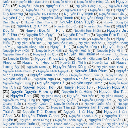
Nguyê
Nhân
(1)
Nguyễn Bích Sao Linh
(1)
Nguyễn Bình
(1)
Nguyễn Bính Hồng Cầu
(2)
Cẩn
(26)
Nguyễn Chinh
(4)
Nguyễn Châu
(2)
Nguyễn Công Thụ
(2)
Nguyễn Côn
Nguyễ
Tùng Chinh
(1)
Nguyễn Cử Tú Quỳnh
(2)
Nguyên Diệp
(1)
Nguyễn Dũng
(1)
Duy Khương
(6)
Nguyễn Duy Thịnh
(3)
Nguyễn Duy Phương
(1)
Nguyễn Đại Duẩn
(2
Nguyễn Đặng Mừng
(3)
Nguyễn Đăng Thanh
(20)
Nguyễn Đăng Trình
(4)
Nguyễ
Nguyễn Đoan Tuyết
(25)
Đình Bảng
(1)
Nguyễn Đình Trọng
(1)
Nguyễn Đồng Bộ
Nguyễn Đức Chính
(5)
Nguyễ
Thảo
(1)
Nguyễn Đức Cơ
(1)
Nguyễn Đức Mậu
(2)
Nguyễn Đứ
Đức Minh
(6)
Nguyễn Đức Minh Hùng
(10)
Nguyễn Đức Nhân
(1)
Phú Thọ
(26)
Nguyễn Đức Quyền
(4)
Nguyễn Đức Tấn
(6)
Nguyễn Đức Tình
(4
Nguyên Hạ
(11)
Nguyễ
Nguyễn Gia Long
(1)
Nguyễn Hải Thảo
(2)
Nguyễn Hậu
(2)
Hiếu
(8)
Nguyễn Hiếu Học
(2)
Nguyễn Hòa Hiệp
(2)
Nguyễn Hoài Ân
(1)
Nguyễn Hoàn
Nguyễn Huệ
(3)
Nguyễn Huy
(3
Thức
(2)
Nguyễn Hồng Diệu
(1)
Nguyên Hùng
(1)
Nguyễn Huy (HD)
(1)
Nguyễn Huy Khôi
(1)
Nguyễn Huỳnh
(1)
Nguyễn Hữu Minh
(1
Nguyễn Hữu Thuần
(4)
Nguyễn Hữu Phú
(1)
Nguyễn Hữu Quý
(2)
Nguyễn Hữu Trun
Nguyễn Khoa Đăng
(51)
Nguyễn Kiề
(2)
Nguyễn Khiêm
(1)
Nguyễn Kiều Lam
(2)
Phương
(3)
Nguyễn Kim Hương
(7)
Nguyễ
Nguyễn Kim Thịnh
(1)
Nguyễn Lam
(2)
Nguyễn Minh Dũng
(46)
Lương Vỵ
(4)
Nguyên Minh
(1)
Nguyễn Minh Hoà
(1
Nguyễn Minh Phúc
(47)
Nguyễ
Nguyễn Minh Khiêm
(1)
Nguyễn Minh Nguyệt
(1)
Minh Quang
(5)
Nguyễn Minh Thuận
(9)
Nguyễn Minh Toàn
(1)
Nguyễn Mỳ
(1
Nguyễn Mỹ Nữ
(3)
Nguyễn Nga
(14)
Nguyễn Nghiêm
(3)
Nguyễn Ngọc Dũng
(1
Nguyễn Ngọc Hà
(4)
Nguyễn Ngọc Hưng
(6)
Nguyễn Ngọc Đặng
(1)
Nguyễn Ngọ
Nguyễn Ngọc Thơ
(31)
Nguyễn Nguy An
Nguyễn Ngọc Tư
(5)
Minh Anh
(1)
(21)
Nguyễn Nguyên Phượng
(69)
Nguyễn Nhật Hùng
(4)
Nguyễn Như Tuấ
Nguyễn Phin
(30)
(14)
Nguyễn Phú Yên
(8)
Nguyên Phong
(1)
Nguyễn Phượng
(2
Nguyễn Quang Quân
(8)
Nguyễn Phương Dung
(2)
Nguyễn Quang Tâm
(2)
Nguyễ
Quang Tuấn
(1)
Nguyễn Quân
(2)
Nguyễn Quốc Ái
(1)
Nguyễn Quốc Bảo
(1)
Nguyễ
Nguyễn Tấn Thuyên
(3)
Nguyễ
Quốc Đông
(1)
Nguyễn Quy
(2)
Nguyên Tâm
(1)
Nguyễn Thái Huy
(35)
Nguyễn Thàn
Thái An
(3)
Nguyễn Thái Dương
(6)
Công
(48)
Nguyễn Thành Giang
(22)
Nguyễn Than
Nguyễn Thanh Hải
(1)
Huyền
(8)
Nguyễn Thành Nhân
(18
Nguyễn Thanh Mừng
(1)
Nguyễn Thánh Ngã
(1)
Nguyễn Thanh Tuấn
(7)
Nguyễn Thanh Xuân
(2)
Nguyễn Thế Kiên
(1)
Nguyễn Thế K