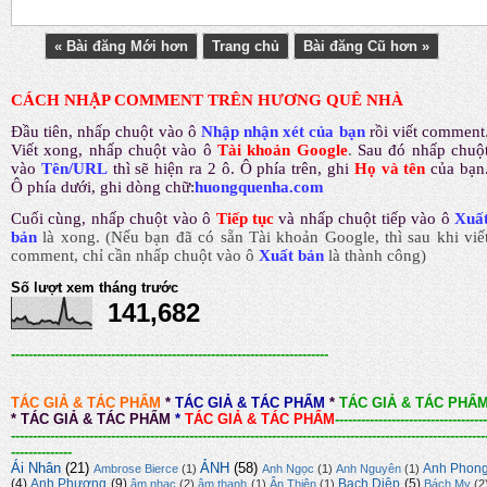
« Bài đăng Mới hơn
Trang chủ
Bài đăng Cũ hơn »
CÁCH NHẬP COMMENT TRÊN HƯƠNG QUÊ NHÀ
Đầu tiên, nhấp chuột vào ô
Nhập nhận xét của bạn
rồi viết comment
Viết xong, nhấp chuột vào ô
Tài khoản Google
.
Sau đó nhấp chuộ
vào
Tên/URL
thì sẽ hiện ra 2 ô. Ô phía trên, ghi
Họ và tên
của bạn
Ô phía dưới, ghi dòng chữ:
huongquenha.com
Cuối cùng, nhấp chuột vào ô
Tiếp tục
và nhấp chuột tiếp vào ô
Xuấ
bản
là xong.
(Nếu bạn đã có sẵn Tài khoản Google, thì sau khi viế
comment, chỉ cần nhấp chuột vào ô
Xuất bản
là thành công
)
Số lượt xem tháng trước
141,682
-------------------------------------------------------------------------
TÁC GIẢ & TÁC PHẨM
*
TÁC GIẢ & TÁC PHẨM
*
TÁC GIẢ & TÁC PHẨ
*
TÁC GIẢ & TÁC PHẨM
*
TÁC GIẢ & TÁC PHẨM
-----------------------------------
-------------------------------------------------------------------------------------------------------------
--------------
Ái Nhân
(21)
ẢNH
(58)
Anh Phon
Ambrose Bierce
(1)
Anh Ngọc
(1)
Anh Nguyên
(1)
(4)
Anh Phương
(9)
Bạch Diệp
(5)
âm nhạc
(2)
âm thanh
(1)
Ân Thiên
(1)
Bách Mỵ
(2