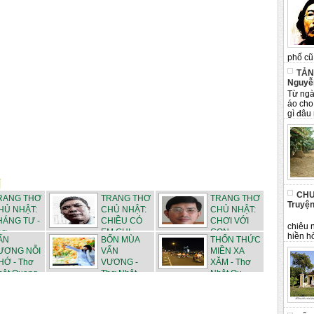
phố cũ 
TẢN
Nguyễ
Từ ngà
áo cho
gì đâu 
CHU
RANG THƠ
TRANG THƠ
TRANG THƠ
Truyện
HỦ NHẬT:
CHỦ NHẬT:
CHỦ NHẬT:
Tân 
HÁNG TƯ -
CHIỀU CÓ
CHƠI VỚI
chiêu 
ơ ...
EM CHI...
CON - ...
hiền hò
ẤN
BỐN MÙA
THỔN THỨC
ƯƠNG NỖI
VẤN
MIỀN XA
HỚ - Thơ
VƯƠNG -
XĂM - Thơ
hật Quang
Thơ Nhật
Nhật Qu...
Quang