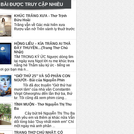
BÀI ĐƯỢC TRUY CẬP NHIỀU
KHÚC TRĂNG XƯA - Thơ Trịnh
Bửu Hoài
Trăng vẫn về Gác mái hiên xưa
Rượu vẫn nở Trên vành ly thuở trước
HỒNG LIỄU – KÌA TRĂNG AI THẢ
ĐẦY THUYỀN…(Trang Thơ Chủ
Nhật)
TÌM TRONG KÝ ỨC Ngược dòng tìm
lại ngày xưa Ngọt lời ru mẹ khúc trưa
nắng hè Thẳm sâu ký ức - tiếng ve
ơi gọi bạn mà n...
“GIỜ THỨ 25” VÀ SỐ PHẬN CON
NGƯỜI - Bài của Nguyễn Phin
Tôi đã đọc truyện “Giờ thứ hai
mươi lăm” của nhà văn Constantin
Virgil Gheorghiu đến lần thứ ba, thứ
tư. Tôi cũng đã xem phim cùng...
TÌNH MUỘN - Thơ Nguyễn Thị Thu
Ba
Cây bút trẻ Nguyễn Thị Thu Ba
Anh yêu em và thêm ai khác nữa Vẫn
dối lòng bảo “Duy nhất mình em” Chỉ
một ngày mà anh phân ...
TRANG THƠ CHỦ NHẬT: CÓ