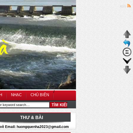
RSS
/
H
NHẠC
CHỦ BIÊN
THƯ & BÀI
i về Email: huongquenha2023@gmail.com