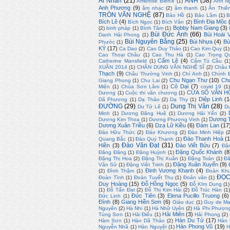
Ái Nhân
(21)
ẢNH
(58)
Ambrose Bierce
(1)
Anh N
Anh Phương
(9)
âm nhạc
(2)
âm thanh
(1)
Ân Thiê
TRÒN VĂN NGHỆ
(87)
Bảo Hồ
(1)
Bảo Lâm
(1)
B
Bích Lê
(4)
Bình Địa Mộc
Bích Ngọc
(1)
Bích Vân
(2)
Bobby Nam Giang
(3)
(2)
binh pháp
(1)
Bình Tâm
(1)
Bùi Đức Ánh
(66)
Bùi Hoài 
Danh Hải Phong
(1)
Bùi Nguyên Bằng
(25)
Bùi Nhựa
(4)
Bù
Phước
(1)
KÝ
(17)
Ca Dao
(2)
Cao Duy Thảo
(1)
Cao Kim Quy
(1)
Cao Thoại Châu
(1)
Cao Thu Hà
(1)
Cao Trọng Q
Cẩm Lệ
(4)
Catherine Mansfield
(1)
Cẩm Tú Cầu
(1
XUÂN 2014
(1)
CHÂN DUNG VĂN NGHỆ SĨ
(2)
Châu 
Thạch
(9)
Châu Thường Vinh
(1)
Chí Anh
(1)
Chính 
Chu Ngạn Thư
(10)
Ch
Giang Phong
(1)
Chu Lai
(2)
Cỏ Dại
(7)
Miện
(1)
Chúa Sơn Lâm
(1)
covid 19
(1
CỬA SỔ VĂN H
Dương
(1)
Cuộc thi văn chương
(1)
Diệp Linh
(1
Dã Phương
(1)
Dạ Thảo
(2)
Dạ Thy
(1)
ĐƯỜNG
(29)
Dung Thị Vân
(28)
Du Tử Lê
(1)
D
Minh
(1)
Dương Đăng Huệ
(1)
Dương Hải Yến
(2)
Dương T
Dương Kim Thoa
(1)
Dương Phương Vinh
(1)
Dương Xuân Triều
(6)
Dzạ Lữ Kiều
(6)
Đàm Lan
(17
Đào Hữu Thức
(2)
Đào Khương
(2)
Đào Minh Hiệp
(
Đào Thanh Hoà
(1
Quang Bắc
(1)
Đào Quý Thạnh
(1)
Đào Văn Đạt
(31)
Hiền
(3)
Đào Viết Bửu
(7)
Đặ
Đặng Quốc Khánh
(8
Đăng Đăng
(1)
Đăng Huỳnh
(1)
Đặng Thị Hoa
(2)
Đặng Thị Xuân
(1)
Đặng Toán
(1)
Đă
Đặng Xuân Xuyến
(9)
Văn Sử
(1)
Đặng Việt Trinh
(1)
Đinh Vương Khanh
(4)
(2)
Đình Thậm
(1)
Đoàn Kh
ĐỌC
Đoàn Tình
(1)
Đoàn Tuyết Thu
(1)
Đoản văn
(1)
Duy Hoàng
(15)
Đỗ Hồng Ngọc
(5)
Đỗ KIm Dung
(1)
(1)
Đỗ Tấn Đạt
(2)
Đỗ Thị Kim Hải
(2)
Đỗ Trúc Hàn
(1
Đức Tiên
(3)
Elena Pucillo Truong
(6)
Đức Linh
(1)
Đình
(8)
Giang Hiền Sơn
(6)
Giáo dục
(1)
Guy de Ma
Nguyên
(2)
Hà Nhi
(1)
Hà Nhữ Uyên
(2)
Hà Phi Phượn
Hải Miên
(3)
Tùng Sơn
(1)
Hải Điểu
(1)
Hải Phong
(2)
Hàn Du Tử
(17)
Hàm Sơn
(1)
Hàn Dã Thảo
(2)
Hàn
Hàn Phong Vũ
(19)
Nguyễn Nhã
(1)
Hàn Nguyệt
(1)
H