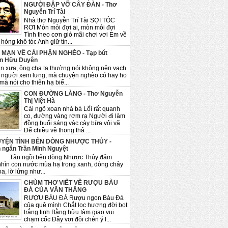
NGƯỜI ĐẬP VỠ CÂY ĐÀN - Thơ
Nguyễn Trí Tài
Nhà thơ Nguyễn Trí Tài SỢI TÓC
RƠI Mòn mỏi đợi ai, mòn mỏi đợi
Tình theo cơn gió mãi chơi vơi Em về
hỏng khô tóc Anh giữ tìn...
 MẠN VỀ CÁI PHẬN NGHÈO - Tạp bút
n Hữu Duyên
n xưa, ông cha ta thường nói không nên vạch
 người xem lưng, mà chuyện nghèo có hay ho
mà nói cho thiên hạ biế...
CON ĐƯỜNG LÀNG - Thơ Nguyễn
Thị Việt Hà
Cái ngõ xoan nhà bà Lối rất quanh
co, đường vàng rơm rạ Người đi làm
đồng buổi sáng vác cày bừa vội vã
Để chiều về thong thả ...
YỆN TÌNH BÊN DÒNG NHƯỢC THỦY -
 ngắn Trần Minh Nguyệt
ngồi bên dòng Nhược Thủy đăm
nhìn con nước mùa hạ trong xanh, dòng chảy
a, lờ lửng như...
CHÙM THƠ VIẾT VỀ RƯỢU BÀU
ĐÁ CỦA VĂN THẮNG
RƯỢU BÀU ĐÁ Rượu ngon Bàu Đá
của quê mình Chắt lọc hương đời bọt
trắng tinh Bằng hữu tâm giao vui
chạm cốc Đầy vơi đôi chén ý l...