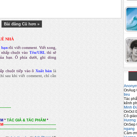
Bài đăng Cũ hơn »
UÊ NHÀ
a bạn
rồi viết comment
.
Viết xong,
 nhấp chuột vào
Tên/URL
thì sẽ
của bạn. Ô phía dưới, ghi dòng
ấp chuột tiếp vào ô
Xuất bản
là
hì sau khi viết comment, chỉ cần
Anony
OnAug 
tieu
Tác phẩ
kênh ph
Minh Đ
---------
OnOct 0
Cô giáo
Hương 
ẨM
*
TÁC GIẢ & TÁC PHẨM
*
OnSep 
ẨM
-------------------------------------------
ngang
----------------------------------------------
Cảm ơn 