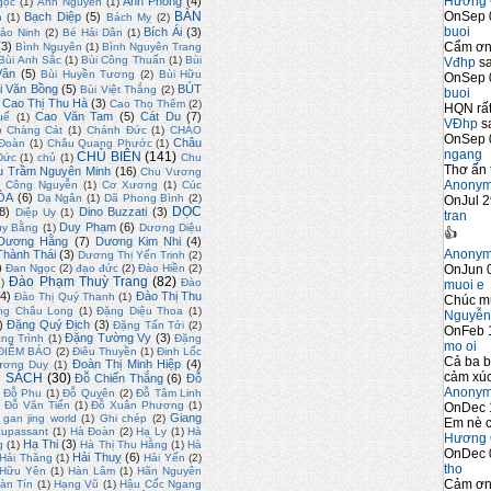
Hương 
Anh Phong
(4)
gọc
(1)
Anh Nguyên
(1)
OnSep 
BÀN
Bạch Diệp
(5)
n
(1)
Bách Mỵ
(2)
buoi
Bích Ái
(3)
ảo Ninh
(2)
Bé Hải Dân
(1)
Cẩm ơn 
(3)
Bình Nguyên
(1)
Bình Nguyên Trang
Bùi Anh Sắc
(1)
Bùi Công Thuấn
(1)
Bùi
Vđhp
sa
Vân
(5)
Bùi Huyền Tương
(2)
Bùi Hữu
OnSep 
i Văn Bồng
(5)
BÚT
Bùi Việt Thắng
(2)
buoi
Cao Thị Thu Hà
(3)
Cao Thọ Thêm
(2)
HQN rất
Cao Văn Tam
(5)
Cát Du
(7)
uế
(1)
VĐhp
sa
)
Chàng Cát
(1)
Chánh Đức
(1)
CHÀO
OnSep 
Châu
Đoàn
(1)
Châu Quang Phước
(1)
ngang
CHỦ BIÊN
(141)
Đức
(1)
chủ
(1)
Chu
Thơ ấn 
u Trầm Nguyên Minh
(16)
Chu Vương
Anony
)
Công Nguyễn
(1)
Cơ Xương
(1)
Cúc
ÓA
(6)
Dạ Ngân
(1)
Dã Phong Bình
(2)
OnJul 2
DỌC
8)
Dino Buzzati
(3)
Diệp Uy
(1)
tran
Duy Phạm
(6)
uy Bằng
(1)
Dương Diệu
👍
Dương Hằng
(7)
Dương Kim Nhi
(4)
Anony
hành Thái
(3)
Dương Thị Yến Trinh
(2)
)
OnJun 0
Đan Ngọc
(2)
đạo đức
(2)
Đào Hiền
(2)
Đào Phạm Thuỳ Trang
(82)
2)
Đào
muoi e
4)
Đào Thị Thu
Đào Thị Quý Thanh
(1)
Chúc m
ng Châu Long
(1)
Đặng Diệu Thoa
(1)
Nguyễn
)
Đặng Quý Địch
(3)
Đặng Tấn Tới
(2)
OnFeb 
Đặng Tường Vy
(3)
ng Trình
(1)
Đặng
mo oi
ĐIỂM BÁO
(2)
Điêu Thuyền
(1)
Đinh Lốc
Cả ba b
Đoàn Thị Minh Hiệp
(4)
ương Duy
(1)
cảm xúc
 SÁCH
(30)
Đỗ Chiến Thắng
(6)
Đỗ
Anony
Đỗ Phu
(1)
Đỗ Quyên
(2)
Đỗ Tâm Linh
)
Đỗ Văn Tiến
(1)
Đỗ Xuân Phương
(1)
OnDec 
Giang
gan jing world
(1)
Ghi chép
(2)
Em nè c
upassant
(1)
Hà Đoàn
(2)
Hạ Ly
(1)
Hà
Hương 
Hạ Thi
(3)
g
(1)
Hà Thị Thu Hằng
(1)
Hà
OnDec 
Hải Thuỵ
(6)
Hải Thăng
(1)
Hải Yến
(2)
tho
 Hữu Yên
(1)
Hàn Lâm
(1)
Hãn Nguyên
Cảm ơn 
àn Tín
(1)
Hạng Vũ
(1)
Hậu Cốc Ngang