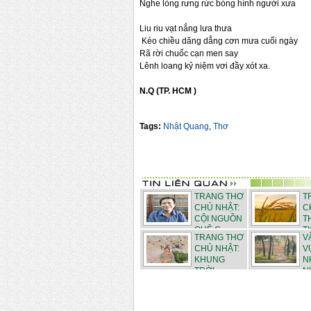
Nghe lòng rưng rức bóng hình người xưa
Liu riu vạt nắng lưa thưa
Kéo chiều dăng dẳng cơn mưa cuối ngày
Rã rời chuốc cạn men say
Lênh loang kỷ niệm vơi đầy xót xa.
N.Q (TP. HCM )
Tags:
Nhật Quang
,
Thơ
TRANG THƠ
T
CHỦ NHẬT:
C
CỘI NGUỒN
T
QUÊ C...
Th
TRANG THƠ
V
CHỦ NHẬT:
V
KHUNG
N
TRỜI
N
THÁN...