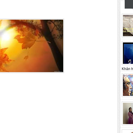
Khản h