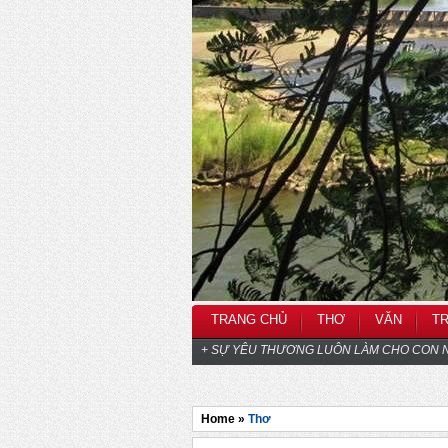
TRANG CHỦ
THƠ
VĂN
T
+ SỰ YÊU THƯƠNG LUÔN LÀM CHO CON N
Home »
Thơ