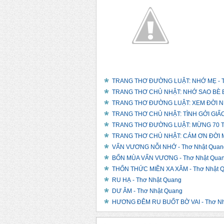
TRANG THƠ ĐƯỜNG LUẬT: NHỚ MẸ - T
TRANG THƠ CHỦ NHẬT: NHỚ SAO BÈ B
TRANG THƠ ĐƯỜNG LUẬT: XEM ĐỜI NHẸ
TRANG THƠ CHỦ NHẬT: TÌNH GỞI GIẤC 
TRANG THƠ ĐƯỜNG LUẬT: MỪNG 70 TU
TRANG THƠ CHỦ NHẬT: CẢM ƠN ĐỜI M
VẤN VƯƠNG NỖI NHỚ - Thơ Nhật Quan
BỐN MÙA VẤN VƯƠNG - Thơ Nhật Qua
THỔN THỨC MIỀN XA XĂM - Thơ Nhật 
RU HẠ - Thơ Nhật Quang
DƯ ÂM - Thơ Nhật Quang
HƯƠNG ĐÊM RU BUỐT BỜ VAI - Thơ Nh