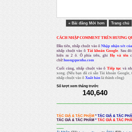
« Bài đăng Mới hơn
Trang chủ
CÁCH NHẬP COMMENT TRÊN HƯƠNG Q
Đầu tiên, nhấp chuột vào ô
Nhập nhận xét củ
nhấp chuột vào ô
Tài khoản Google
.
Sau đó
hiện ra 2 ô. Ô phía trên, ghi
Họ và tên
chữ:
huongquenha.com
Cuối cùng, nhấp chuột vào ô
Tiếp tục
và nh
xong.
(Nếu bạn đã có sẵn Tài khoản Google, t
nhấp chuột vào ô
Xuất bản
là thành công
)
Số lượt xem tháng trước
140,640
----------------------------------------------------------------
TÁC GIẢ & TÁC PHẨM
*
TÁC GIẢ & TÁC PH
TÁC GIẢ & TÁC PHẨM
*
TÁC GIẢ & TÁC PH
----------------------------------------------------------------
------