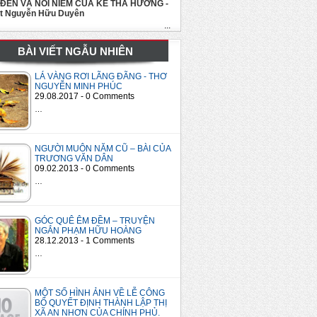
 ĐẾN VÀ NỖI NIỀM CỦA KẺ THA HƯƠNG -
út Nguyễn Hữu Duyên
...
BÀI VIẾT NGẪU NHIÊN
LÁ VÀNG RƠI LÃNG ĐÃNG - THƠ
NGUYỄN MINH PHÚC
29.08.2017 - 0 Comments
…
NGƯỜI MUÔN NĂM CŨ – BÀI CỦA
TRƯƠNG VĂN DÂN
09.02.2013 - 0 Comments
…
GÓC QUÊ ÊM ĐỀM – TRUYỆN
NGẮN PHẠM HỮU HOÀNG
28.12.2013 - 1 Comments
…
MỘT SỐ HÌNH ẢNH VỀ LỄ CÔNG
BỐ QUYẾT ĐỊNH THÀNH LẬP THỊ
XÃ AN NHƠN CỦA CHÍNH PHỦ.