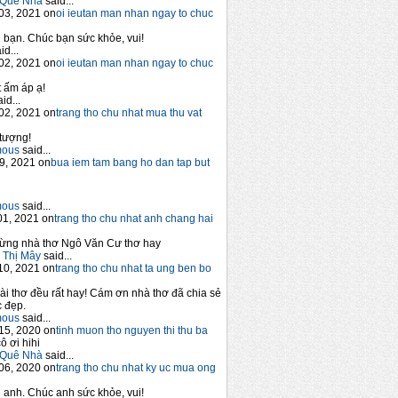
Quê Nhà
said...
03, 2021 on
oi ieutan man nhan ngay to chuc
bạn. Chúc bạn sức khỏe, vui!
id...
02, 2021 on
oi ieutan man nhan ngay to chuc
 ấm áp ạ!
id...
02, 2021 on
trang tho chu nhat mua thu vat
tượng!
mous
said...
9, 2021 on
bua iem tam bang ho dan tap but
mous
said...
1, 2021 on
trang tho chu nhat anh chang hai
ừng nhà thơ Ngô Văn Cư thơ hay
 Thị Mây
said...
10, 2021 on
trang tho chu nhat ta ung ben bo
ài thơ đều rất hay! Cám ơn nhà thơ đã chia sẻ
 đẹp.
mous
said...
15, 2020 on
tinh muon tho nguyen thi thu ba
ô ơi hihi
Quê Nhà
said...
06, 2020 on
trang tho chu nhat ky uc mua ong
anh. Chúc anh sức khỏe, vui!