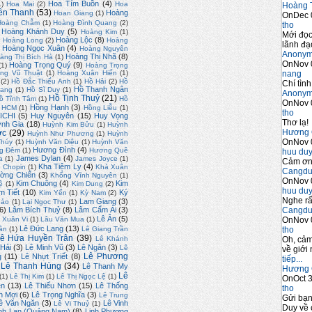
Hoa Tím Buồn
(4)
1)
Hoa Mai
(2)
Hoa
Hoàng 
ền Thanh
(53)
Hoàng
Hoan Giang
(1)
OnDec 
Hoàng Chẫm
(1)
Hoàng Đình Quang
(2)
tho
Hoàng Khánh Duy
(5)
Hoàng Kim
(1)
Mới đọc
)
Hoàng Lộc
(8)
Hoàng Long
(2)
Hoàng
lãnh đạo
Hoàng Ngọc Xuân
(4)
Hoàng Nguyên
Anony
Hoàng Thị Nhã
(8)
àng Thị Bích Hà
(1)
OnNov 
Hoàng Trọng Quý
(9)
(1)
Hoàng Trọng
nang
ng Vũ Thuật
(1)
Hoàng Xuân Hiến
(1)
(2)
Hồ Đắc Thiếu Anh
(1)
Hồ Hải
(2)
Hồ
Chí tình
Hồ Thanh Ngân
uang
(1)
Hồ Sĩ Duy
(1)
Anony
Hồ Tịnh Thuỷ
(21)
ồ Tĩnh Tâm
(1)
Hồ
OnNov 
Hồng Hạnh
(3)
. HCM
(1)
Hồng Liễu
(1)
tho
ICHI
(5)
Huy Nguyên
(15)
Huy Vọng
Thơ lạ!
nh Gia
(18)
Huỳnh Kim Bửu
(1)
Huỳnh
Hương 
ớc
(29)
Huỳnh Như Phương
(1)
Huỳnh
OnNov 
Thúy
(1)
Huỳnh Văn Diệu
(1)
Huỳnh Văn
Hương Đình
(4)
g Đêm
(1)
Hương Quê
huu du
James Dylan
(4)
a
(1)
James Joyce
(1)
Cảm ơn 
Kha Tiệm Ly
(4)
 Chopin
(1)
Khả Xuân
Cangdu
ờng Chiến
(3)
Khổng Vĩnh Nguyên
(1)
OnNov 
Kim Chuông
(4)
Kim
ệ
(1)
Kim Dung
(2)
huu du
m Tiết
(10)
Ký
Kim Yến
(1)
Kỳ Nam
(2)
Nghe rấ
Lam Giang
(3)
hảo
(1)
Lại Ngọc Thư
(1)
Cangdu
6)
Lâm Bích Thuỷ
(8)
Lâm Cẩm Ái
(3)
Lê Ân
(5)
OnNov 
 Xuân Vi
(1)
Lâu Văn Mua
(1)
Lê Đức Lang
(13)
tho
ân
(1)
Lê Giang Trần
ê Hứa Huyền Trân
(39)
Oh, cảm
Lê Khánh
 Hải
(3)
Lê Minh Vũ
(3)
Lê Ngân
(3)
Lê
về giới 
Lê Phương
g
(11)
Lê Nhựt Triết
(8)
tiếp...
Lê Thanh Hùng
(34)
Lê Thanh My
Hương 
Lê
(1)
Lê Thị Kim
(1)
Lê Thị Ngọc Lệ
(1)
OnOct 3
ên
(13)
Lê Thiếu Nhơn
(15)
Lê Thống
tho
n Mợi
(6)
Lê Trọng Nghĩa
(3)
Lê Trung
Gửi bạ
ê Văn Ngăn
(3)
Lê Vinh
Lê Vi Thuỷ
(1)
Duy về 
inh Lan (Quảng Nam)
(8)
Linh Phương