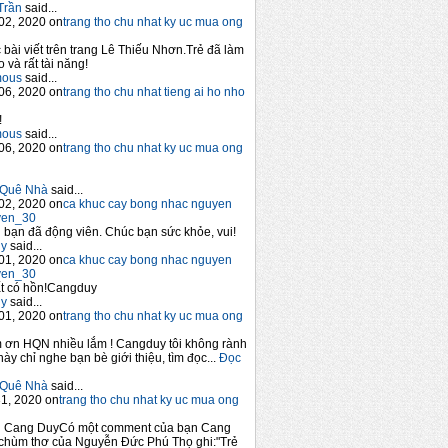
Trần
said...
02, 2020 on
trang tho chu nhat ky uc mua ong
 bài viết trên trang Lê Thiếu Nhơn.Trẻ đã làm
 và rất tài năng!
mous
said...
06, 2020 on
trang tho chu nhat tieng ai ho nho
!
mous
said...
06, 2020 on
trang tho chu nhat ky uc mua ong
Quê Nhà
said...
02, 2020 on
ca khuc cay bong nhac nguyen
yen_30
bạn đã động viên. Chúc bạn sức khỏe, vui!
y
said...
01, 2020 on
ca khuc cay bong nhac nguyen
yen_30
t có hồn!Cangduy
y
said...
01, 2020 on
trang tho chu nhat ky uc mua ong
 ơn HQN nhiều lắm ! Cangduy tôi không rành
này chỉ nghe bạn bè giới thiệu, tìm đọc...
Đọc
Quê Nhà
said...
1, 2020 on
trang tho chu nhat ky uc mua ong
n Cang DuyCó một comment của bạn Cang
chùm thơ của Nguyễn Đức Phú Thọ ghi:"Trẻ