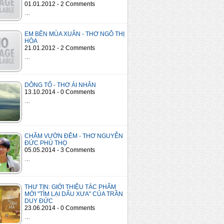
01.01.2012 - 2 Comments
…
EM BÊN MÙA XUÂN - THƠ NGÔ THỊ
HÒA
21.01.2012 - 2 Comments
…
DÔNG TỐ - THƠ ÁI NHÂN
13.10.2014 - 0 Comments
…
CHĂM VƯỜN ĐÊM - THƠ NGUYỄN
ĐỨC PHÚ THỌ
05.05.2014 - 3 Comments
…
THƯ TIN: GIỚI THIỆU TÁC PHẨM
MỚI "TÌM LẠI DẤU XƯA" CỦA TRẦN
DUY ĐỨC
23.06.2014 - 0 Comments
…