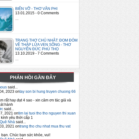
BIỂN VỠ - THƠ VÂN PHI
13.01.2015 - 0 Comments
…
TRANG THƠ CHỦ NHẬT: ĐOM ĐÓM
VỀ THẮP LỬA VEN SÔNG - THƠ
NGUYỄN ĐỨC PHÚ THỌ
13.10.2019 - 7 Comments
…
PHẢN HỒI GẦN ĐÂY
mous
said...
04, 2023 on
tay son bi hung truyen chuong 66
m rất hay đạt 4 sao - xin cảm ơn tác giả và
át hành
ức
said...
7, 2021 on
tim lai tuoi tho tho nguyen thi xuan
 kính yêu thời cấp 1
Quê Nhà
said...
03, 2021 on
trang tho chu nhat mua thu vat
bạn. Chúc bạn sức khỏe, vui!