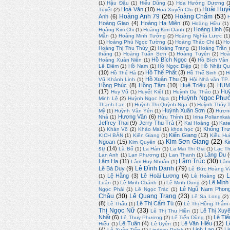
(1)
Hậu Đậu
(1)
Hiếu Dũng
(1)
Hoa Hướng Dương
(
Hoài Huy
Hoà Văn
(10)
Tuyết
(2)
Hoa Xuyến Chi
(1)
Hoàng Anh 79
(26)
Hoàng Chẩm
(53)
Anh
(6)
Hoàng Giao
(4)
Hoàng Hạ Miên
(6)
Hoàng Hữu
(1)
Hoàng Linh
(6
Hoàng Kim Chi
(1)
Hoàng Kim Oanh
(2)
Mẫn
(1)
Hoàng Minh Tường
(2)
Hoàng Nghĩa Lược
(1)
(1)
Hoàng Phủ Ngọc Tường
(1)
Hoàng Thảo Chi
(1)
Ho
Hoàng Thị Thu Thủy
(2)
Hoàng Trang
(1)
Hoàng Trần
thắng
(1)
Hoàng Tuấn Sơn
(1)
Hoàng Tuyên
(2)
Hoà
Hồ Bích Ngọc
(4)
Hoàng Xuân Niên
(1)
Hồ Bích Vân
Lê Diêm
(1)
Hồ Nam
(1)
Hồ Ngọc Diệp
(1)
Hồ Nhật Q
(10)
Hồ Thế Phất
(3)
Hồ Thế Hà
(2)
Hồ Thế Sinh
(1)
H
Hồ Xuân Thu
(3)
Vũ Khánh Linh
(1)
Hội Nhà văn TP
Hồng Phúc
(8)
Hồng Tâm
(10)
Huệ Triệu
(3)
HUM
(17)
Huỳ
Huy Vũ
(1)
Huyết Kiệt
(1)
Huỳnh Dạ Thảo
(1)
Huỳnh Ngọc Phư
Minh Lệ
(2)
Huỳnh Ngọc Nga
(1)
Thanh Lan
(1)
Huỳnh Thị Quỳnh Nga
(1)
Huỳnh Thúy 
Huỳnh Xuân Sơn
(3)
Mỹ
(1)
Huỳnh Văn Yên
(1)
Hươn
Hương Văn
(6)
Nhà
(1)
Hửu Thỉnh
(1)
Irina Polianxkai
Jeffrey Thai
(9)
Jerry Thu Trà
(7)
Kai Hoàng
(1)
Kate
Khổng Trư
(1)
Khán Võ
(2)
Khảo Mai
(1)
khoa học
(1)
Kiến Giang
(12)
KỊCH BẢN
(1)
Kiên Giang
(1)
Kiều Hu
Kim Sơn Giang
(22)
Ngoan
(15)
Ki
Kim Quyên
(1)
sự
(14)
Lã Bố
(1)
La Hán
(1)
La Mai Thi Gia
(1)
Lạc T
Lãng Du
(
Lan Anh
(1)
Lan Phương
(1)
Lan Thanh
(1)
Lâm Trúc
(30)
Lâm Hạ
(11)
Lâm Huy Nhuận
(1)
Lâm
Lê Đình Danh
(79)
Lê Bá Duy
(9)
Lê Đức Hoàng V
L
Lệ Hằng
(3)
Lê Hoài Lương
(4)
(1)
Lê Hoàng
(2)
Lê Minh
Luận
(1)
Lê Minh Chánh
(1)
Lê Minh Dung
(2)
Lê Ngũ Nam Phon
Ngọc Phái
(1)
Lê Ngọc Trác
(1)
Châu
(30)
Lê Quang Trạng
(23)
Lê Sa Long
(2)
(8)
Lê Thị Cẩm Tú
(6)
Lê Thấu
(1)
Lê Thị Hồng Thắm
Thị Ngọc Nữ
(33)
Lê Thị Xuy
Lê Thị Thu Hiền
(1)
Nhất
(6)
Lê Tiế
Lê Thụy Phương
(2)
Lê Tiến Dũng
(1)
Lê Tuân
(4)
Lê Văn Hiếu
(12)
L
Hiếu
(1)
Lê Uyên
(1)
(4)
Linh Lan
(7)
L
Lê Xuân Tiến
(1)
Lindsay Polak
(1)