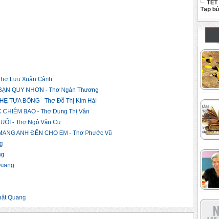
TẾT
Tạp b
hơ Lưu Xuân Cảnh
ẠN QUY NHƠN - Thơ Ngàn Thương
 TỰA BÔNG - Thơ Đỗ Thị Kim Hải
CHIÊM BAO - Thơ Dung Thị Vân
ỔI - Thơ Ngô Văn Cư
ANG ANH ĐẾN CHO EM - Thơ Phước Vũ
g
ng
Quang
ật Quang