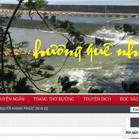
RUYỆN NGẮN
TRANG THƠ ĐƯỜNG
TRUYỆN DỊCH
ĐỌC SÁC
GƯỜI HẠNH PHÚC (N.H.D)
Xin gử