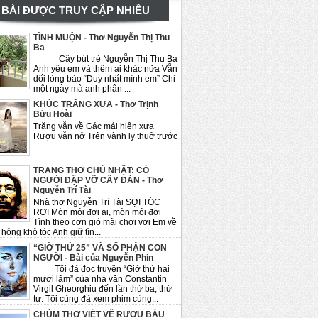
BÀI ĐƯỢC TRUY CẬP NHIỀU
TÌNH MUỘN - Thơ Nguyễn Thị Thu
Ba
Cây bút trẻ Nguyễn Thị Thu Ba
Anh yêu em và thêm ai khác nữa Vẫn
dối lòng bảo “Duy nhất mình em” Chỉ
một ngày mà anh phân ...
KHÚC TRĂNG XƯA - Thơ Trịnh
Bửu Hoài
Trăng vẫn về Gác mái hiên xưa
Rượu vẫn nở Trên vành ly thuở trước
TRANG THƠ CHỦ NHẬT: CÓ
NGƯỜI ĐẬP VỠ CÂY ĐÀN - Thơ
Nguyễn Trí Tài
Nhà thơ Nguyễn Trí Tài SỢI TÓC
RƠI Mòn mỏi đợi ai, mòn mỏi đợi
Tình theo cơn gió mãi chơi vơi Em về
hỏng khô tóc Anh giữ tìn...
“GIỜ THỨ 25” VÀ SỐ PHẬN CON
NGƯỜI - Bài của Nguyễn Phin
Tôi đã đọc truyện “Giờ thứ hai
mươi lăm” của nhà văn Constantin
Virgil Gheorghiu đến lần thứ ba, thứ
tư. Tôi cũng đã xem phim cùng...
CHÙM THƠ VIẾT VỀ RƯỢU BÀU