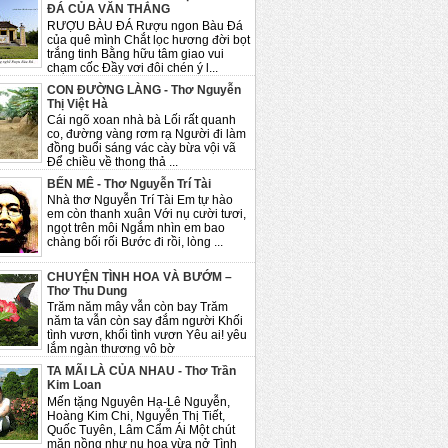
ĐÁ CỦA VĂN THẮNG
RƯỢU BÀU ĐÁ Rượu ngon Bàu Đá
của quê mình Chắt lọc hương đời bọt
trắng tinh Bằng hữu tâm giao vui
chạm cốc Đầy vơi đôi chén ý l...
CON ĐƯỜNG LÀNG - Thơ Nguyễn
Thị Việt Hà
Cái ngõ xoan nhà bà Lối rất quanh
co, đường vàng rơm rạ Người đi làm
đồng buổi sáng vác cày bừa vội vã
Để chiều về thong thả ...
BẾN MÊ - Thơ Nguyễn Trí Tài
Nhà thơ Nguyễn Trí Tài Em tự hào
em còn thanh xuân Với nụ cười tươi,
ngọt trên môi Ngắm nhìn em bao
chàng bối rối Bước đi rồi, lòng ...
CHUYỆN TÌNH HOA VÀ BƯỚM –
Thơ Thu Dung
Trăm năm mây vẫn còn bay Trăm
năm ta vẫn còn say đắm người Khối
tình vươn, khối tình vươn Yêu ai! yêu
lắm ngàn thương vô bờ
TA MÃI LÀ CỦA NHAU - Thơ Trần
Kim Loan
Mến tặng Nguyên Hạ-Lê Nguyễn,
Hoàng Kim Chi, Nguyễn Thị Tiết,
Quốc Tuyên, Lâm Cẩm Ái Một chút
mặn nồng như nụ hoa vừa nở Tình