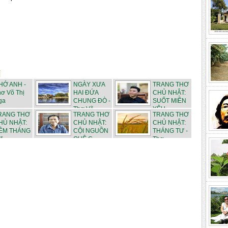
HỚ ANH -
NGÀY XƯA
TRANG THƠ
ơ Võ Thị
HAI ĐỨA
CHỦ NHẬT:
ga
CHUNG ĐÒ -
SUỐT MIỀN
Thơ Võ ...
YÊU -...
RANG THƠ
TRANG THƠ
TRANG THƠ
HỦ NHẬT:
CHỦ NHẬT:
CHỦ NHẬT:
ÊM THÁNG
CỘI NGUỒN
THÁNG TƯ -
 - ...
QUÊ C...
Thơ ...