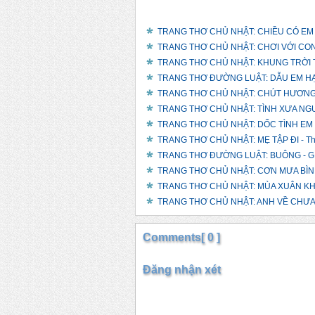
TRANG THƠ CHỦ NHẬT: CHIỀU CÓ EM 
TRANG THƠ CHỦ NHẬT: CHƠI VỚI CON 
TRANG THƠ CHỦ NHẬT: KHUNG TRỜI TH
TRANG THƠ ĐƯỜNG LUẬT: DẪU EM HẠ C
TRANG THƠ CHỦ NHẬT: CHÚT HƯƠNG XƯ
TRANG THƠ CHỦ NHẬT: TÌNH XƯA NGƯỜ
TRANG THƠ CHỦ NHẬT: DỐC TÌNH EM V
TRANG THƠ CHỦ NHẬT: MẸ TẬP ĐI - Th
TRANG THƠ ĐƯỜNG LUẬT: BUÔNG - GIỮ
TRANG THƠ CHỦ NHẬT: CƠN MƯA BÌNH 
TRANG THƠ CHỦ NHẬT: MÙA XUÂN KHÔ
TRANG THƠ CHỦ NHẬT: ANH VỀ CHƯA?
Comments[ 0 ]
Đăng nhận xét