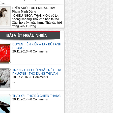
h...
TRÊN SUỐI TÓC EM DÀI - Thơ
Phạm Minh Dũng
CHIỀU NGOẠI THÀNH Gió vô tư,
phóng khoáng Thổi cho hồn ta reo
Câu thơ đầy ngẫu hứng Thả vào trời
trong veo. Đường...
BÀI VIẾT NGẪU NHIÊN
DUYÊN TIỀN KIẾP – TẠP BÚT ANH
PHONG
29.11.2013 - 0 Comments
…
TRANG THƠ CHỦ NHẬT: RÉT THA
PHƯƠNG - THƠ DUNG THỊ VÂN
10.07.2016 - 0 Comments
…
THẦY ƠI - THƠ ĐỖ CHIẾN THẮNG
20.11.2014 - 0 Comments
…