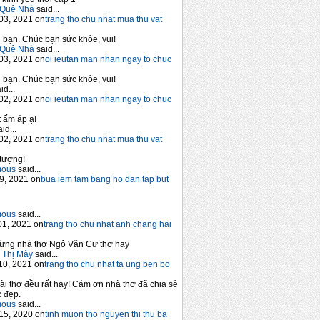
Quê Nhà
said...
03, 2021 on
trang tho chu nhat mua thu vat
bạn. Chúc bạn sức khỏe, vui!
Quê Nhà
said...
03, 2021 on
oi ieutan man nhan ngay to chuc
bạn. Chúc bạn sức khỏe, vui!
id...
02, 2021 on
oi ieutan man nhan ngay to chuc
 ấm áp ạ!
id...
02, 2021 on
trang tho chu nhat mua thu vat
tượng!
mous
said...
9, 2021 on
bua iem tam bang ho dan tap but
mous
said...
1, 2021 on
trang tho chu nhat anh chang hai
ừng nhà thơ Ngô Văn Cư thơ hay
 Thị Mây
said...
10, 2021 on
trang tho chu nhat ta ung ben bo
ài thơ đều rất hay! Cám ơn nhà thơ đã chia sẻ
 đẹp.
mous
said...
15, 2020 on
tinh muon tho nguyen thi thu ba