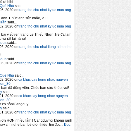
ô ơi hihi
Quê Nhà
said...
06, 2020 on
trang tho chu nhat ky uc mua ong
anh. Chúc anh sức khỏe, vui!
Trần
said...
02, 2020 on
trang tho chu nhat ky uc mua ong
 bài viết trên trang Lê Thiếu Nhơn.Trẻ đã làm
 và rất tài năng!
mous
said...
06, 2020 on
trang tho chu nhat tieng ai ho nho
!
mous
said...
06, 2020 on
trang tho chu nhat ky uc mua ong
Quê Nhà
said...
02, 2020 on
ca khuc cay bong nhac nguyen
yen_30
bạn đã động viên. Chúc bạn sức khỏe, vui!
y
said...
01, 2020 on
ca khuc cay bong nhac nguyen
yen_30
t có hồn!Cangduy
y
said...
01, 2020 on
trang tho chu nhat ky uc mua ong
 ơn HQN nhiều lắm ! Cangduy tôi không rành
này chỉ nghe bạn bè giới thiệu, tìm đọc...
Đọc