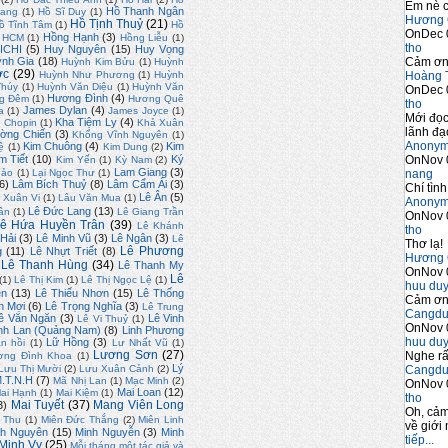
Em nè c
Hồ Thanh Ngân
uang
(1)
Hồ Sĩ Duy
(1)
Hương 
Hồ Tịnh Thuỷ
(21)
ồ Tĩnh Tâm
(1)
Hồ
OnDec 
Hồng Hạnh
(3)
. HCM
(1)
Hồng Liễu
(1)
tho
ICHI
(5)
Huy Nguyên
(15)
Huy Vọng
Cảm ơn 
nh Gia
(18)
Huỳnh Kim Bửu
(1)
Huỳnh
ớc
(29)
Hoàng 
Huỳnh Như Phương
(1)
Huỳnh
Thúy
(1)
Huỳnh Văn Diệu
(1)
Huỳnh Văn
OnDec 
Hương Đình
(4)
g Đêm
(1)
Hương Quê
tho
James Dylan
(4)
a
(1)
James Joyce
(1)
Mới đọc
Kha Tiệm Ly
(4)
 Chopin
(1)
Khả Xuân
lãnh đạo
ờng Chiến
(3)
Khổng Vĩnh Nguyên
(1)
Anony
Kim Chuông
(4)
Kim
ệ
(1)
Kim Dung
(2)
OnNov 
m Tiết
(10)
Ký
Kim Yến
(1)
Kỳ Nam
(2)
Lam Giang
(3)
nang
hảo
(1)
Lại Ngọc Thư
(1)
6)
Lâm Bích Thuỷ
(8)
Lâm Cẩm Ái
(3)
Chí tình
Lê Ân
(5)
 Xuân Vi
(1)
Lâu Văn Mua
(1)
Anony
Lê Đức Lang
(13)
ân
(1)
Lê Giang Trần
OnNov 
ê Hứa Huyền Trân
(39)
Lê Khánh
tho
 Hải
(3)
Lê Minh Vũ
(3)
Lê Ngân
(3)
Lê
Thơ lạ!
Lê Phương
g
(11)
Lê Nhựt Triết
(8)
Hương 
Lê Thanh Hùng
(34)
Lê Thanh My
OnNov 
Lê
(1)
Lê Thị Kim
(1)
Lê Thị Ngọc Lệ
(1)
huu du
ên
(13)
Lê Thiếu Nhơn
(15)
Lê Thống
Cảm ơn 
n Mợi
(6)
Lê Trọng Nghĩa
(3)
Lê Trung
Cangdu
ê Văn Ngăn
(3)
Lê Vinh
Lê Vi Thuỷ
(1)
OnNov 
inh Lan (Quảng Nam)
(8)
Linh Phương
huu du
Lữ Hồng
(3)
ân hồi
(1)
Lư Nhất Vũ
(1)
Lương Sơn
(27)
Nghe rấ
ơng Đình Khoa
(1)
Lý
Cangdu
Lưu Thị Mười
(2)
Lưu Xuân Cảnh
(2)
.T.N.H
(7)
Mã Nhị Lan
(1)
Mạc Minh
(2)
OnNov 
Mai Loan
(12)
ai Hạnh
(1)
Mai Kiệm
(1)
tho
Mai Tuyết
(37)
Mang Viên Long
3)
Oh, cảm
i Thu
(1)
Miên Đức Thắng
(2)
Miên Linh
về giới 
nh Nguyên
(15)
Minh Nguyễn
(3)
Minh
tiếp...
Minh Vy
(25)
Mỗi tháng một tác giả và