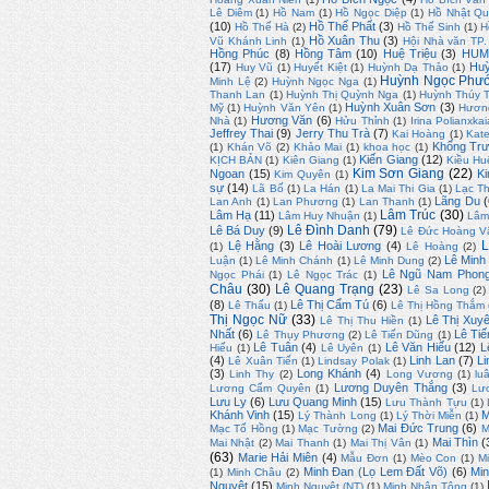
Lê Diêm
(1)
Hồ Nam
(1)
Hồ Ngọc Diệp
(1)
Hồ Nhật Q
(10)
Hồ Thế Phất
(3)
Hồ Thế Hà
(2)
Hồ Thế Sinh
(1)
H
Hồ Xuân Thu
(3)
Vũ Khánh Linh
(1)
Hội Nhà văn TP
Hồng Phúc
(8)
Hồng Tâm
(10)
Huệ Triệu
(3)
HUM
(17)
Huỳ
Huy Vũ
(1)
Huyết Kiệt
(1)
Huỳnh Dạ Thảo
(1)
Huỳnh Ngọc Phư
Minh Lệ
(2)
Huỳnh Ngọc Nga
(1)
Thanh Lan
(1)
Huỳnh Thị Quỳnh Nga
(1)
Huỳnh Thúy 
Huỳnh Xuân Sơn
(3)
Mỹ
(1)
Huỳnh Văn Yên
(1)
Hươn
Hương Văn
(6)
Nhà
(1)
Hửu Thỉnh
(1)
Irina Polianxkai
Jeffrey Thai
(9)
Jerry Thu Trà
(7)
Kai Hoàng
(1)
Kate
Khổng Trư
(1)
Khán Võ
(2)
Khảo Mai
(1)
khoa học
(1)
Kiến Giang
(12)
KỊCH BẢN
(1)
Kiên Giang
(1)
Kiều Hu
Kim Sơn Giang
(22)
Ngoan
(15)
Ki
Kim Quyên
(1)
sự
(14)
Lã Bố
(1)
La Hán
(1)
La Mai Thi Gia
(1)
Lạc T
Lãng Du
(
Lan Anh
(1)
Lan Phương
(1)
Lan Thanh
(1)
Lâm Trúc
(30)
Lâm Hạ
(11)
Lâm Huy Nhuận
(1)
Lâm
Lê Đình Danh
(79)
Lê Bá Duy
(9)
Lê Đức Hoàng V
L
Lệ Hằng
(3)
Lê Hoài Lương
(4)
(1)
Lê Hoàng
(2)
Lê Minh
Luận
(1)
Lê Minh Chánh
(1)
Lê Minh Dung
(2)
Lê Ngũ Nam Phon
Ngọc Phái
(1)
Lê Ngọc Trác
(1)
Châu
(30)
Lê Quang Trạng
(23)
Lê Sa Long
(2)
(8)
Lê Thị Cẩm Tú
(6)
Lê Thấu
(1)
Lê Thị Hồng Thắm
Thị Ngọc Nữ
(33)
Lê Thị Xuy
Lê Thị Thu Hiền
(1)
Nhất
(6)
Lê Tiế
Lê Thụy Phương
(2)
Lê Tiến Dũng
(1)
Lê Tuân
(4)
Lê Văn Hiếu
(12)
L
Hiếu
(1)
Lê Uyên
(1)
(4)
Linh Lan
(7)
L
Lê Xuân Tiến
(1)
Lindsay Polak
(1)
(3)
Long Khánh
(4)
Linh Thy
(2)
Long Vương
(1)
lu
Lương Duyên Thắng
(3)
Lương Cẩm Quyên
(1)
Lư
Lưu Ly
(6)
Lưu Quang Minh
(15)
Lưu Thành Tựu
(1)
Khánh Vinh
(15)
M
Lý Thành Long
(1)
Lý Thời Miễn
(1)
Mai Đức Trung
(6)
Mạc Tố Hồng
(1)
Mạc Tường
(2)
M
Mai Thìn
(
Mai Nhật
(2)
Mai Thanh
(1)
Mai Thị Vân
(1)
(63)
Marie Hải Miên
(4)
Mẫu Đơn
(1)
Mèo Con
(1)
M
Minh Đan (Lọ Lem Đất Võ)
(6)
Mi
(1)
Minh Châu
(2)
Nguyệt
(15)
Minh Nguyệt (NT)
(1)
Minh Nhân Tông
(1)