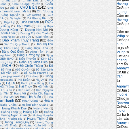
)
Chàng Cát
(1)
Chánh Đức
(1)
CHÀO
Hương 
Châu
Đoàn
(1)
Châu Quang Phước
(1)
CHỦ BIÊN
(141)
OnSep 
Đức
(1)
chủ
(1)
Chu
u Trầm Nguyên Minh
(16)
ngang
Chu Vương
)
Công Nguyễn
(1)
Cơ Xương
(1)
Cúc
Cảm ơn 
ÓA
(6)
Dạ Ngân
(1)
Dã Phong Bình
(2)
Hương 
DỌC
8)
Dino Buzzati
(3)
Diệp Uy
(1)
OnSep 
Duy Phạm
(6)
uy Bằng
(1)
Dương Diệu
buoi
Dương Hằng
(7)
Dương Kim Nhi
(4)
Cẩm ơn 
hành Thái
(3)
Dương Thị Yến Trinh
(2)
Vđhp
sa
)
Đan Ngọc
(2)
đạo đức
(2)
Đào Hiền
(2)
OnSep 
Đào Phạm Thuỳ Trang
(82)
2)
Đào
buoi
4)
Đào Thị Thu
Đào Thị Quý Thanh
(1)
HQN rất
ng Châu Long
(1)
Đặng Diệu Thoa
(1)
)
Đặng Quý Địch
(3)
VĐhp
sa
Đặng Tấn Tới
(2)
Đặng Tường Vy
(3)
ng Trình
(1)
Đặng
OnSep 
ĐIỂM BÁO
(2)
Điêu Thuyền
(1)
Đinh Lốc
ngang
Đoàn Thị Minh Hiệp
(4)
ương Duy
(1)
Thơ ấn 
 SÁCH
(30)
Đỗ Chiến Thắng
(6)
Đỗ
Anony
Đỗ Phu
(1)
Đỗ Quyên
(2)
Đỗ Tâm Linh
OnJul 2
)
Đỗ Văn Tiến
(1)
Đỗ Xuân Phương
(1)
tran
Giang
gan jing world
(1)
Ghi chép
(2)
upassant
(1)
Hà Đoàn
(2)
Hạ Ly
(1)
Hà
👍
Hạ Thi
(3)
g
(1)
Hà Thị Thu Hằng
(1)
Hà
Anony
Hải Thuỵ
(6)
Hải Thăng
(1)
Hải Yến
(2)
OnJun 0
 Hữu Yên
(1)
Hàn Lâm
(1)
Hãn Nguyên
àn Tín
(1)
Hạng Vũ
(1)
Hậu Cốc Ngang
muoi e
Hoa Tím Buồn
(4)
1)
Hoa Mai
(2)
Hoa
Chúc m
ền Thanh
(53)
Hoàng
Hoan Giang
(1)
Nguyễn
Hoàng Chẫm
(1)
Hoàng Đình Quang
(2)
OnFeb 
Hoàng Khánh Duy
(5)
Hoàng Kim
(1)
mo oi
)
Hoàng Lộc
(8)
Hoàng Long
(2)
Hoàng
Cả ba b
Hoàng Ngọc Xuân
(4)
Hoàng Nguyên
cảm xúc
Hoàng Thị Nhã
(8)
àng Thị Bích Hà
(1)
Hoàng Trọng Quý
(9)
Anony
(1)
Hoàng Trọng
ng Vũ Thuật
(1)
Hoàng Xuân Hiến
(1)
OnDec 
(2)
Hồ Đắc Thiếu Anh
(1)
Hồ Hải
(2)
Hồ