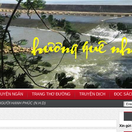
RUYỆN NGẮN
TRANG THƠ ĐƯỜNG
TRUYỆN DỊCH
ĐỌC SÁC
GƯỜI HẠNH PHÚC (N.H.D)
Xin gử