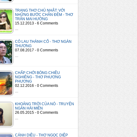
TRANG THƠ CHỦ NHẬT: VỚI
NHỮNG BƯỚC CHÂN ĐÊM - THƠ
TRÂN MAI HƯỜNG
15.12.2013 - 6 Comments
…
CỎ LAU THÀNH CỔ - THƠ NGÀN
THƯƠNG
07.08.2017 - 0 Comments
…
CHẤP CHỚI BÓNG CHIỀU
NGHIÊNG - THƠ PHƯƠNG
PHƯƠNG
02.12.2016 - 0 Comments
…
KHOẢNG TRỜI CỦA NÓ - TRUYỆN
NGẮN HẢI MIÊN
26.05.2015 - 0 Comments
…
CÁNH DIỀU - THƠ NGỌC DIỆP