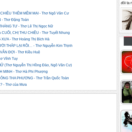
đôi ta n
CHIỀU THÊM MỀM MẠI - Thơ Ngô Văn Cư
- Thơ Đặng Toán
ÁNG TƯ - Thơ Lê Thị Ngọc Nữ
UỐI, CHỊ THU CHIỀU - Thơ Tuyết Nhung
A - Thơ Hoàng Thị Bích Hà
I THẮP LẠI RỒI… - Thơ Nguyễn Kim Thịnh
ẪN ĐỢI - Thơ Kiều Huệ
ơ Vĩnh Tuy
 (Thơ Nguyễn Thị Hồng Đào, Ngô Văn Cư)
MINH - Thơ Hà Phi Phượng
NG THA PHƯƠNG - Thơ Trần Quốc Toàn
 - Thơ của Mưa