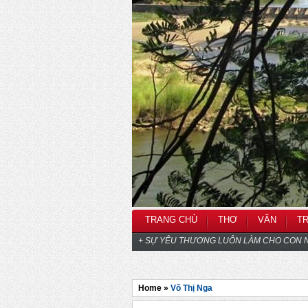
TRANG CHỦ
THƠ
VĂN
T
+ SỰ YÊU THƯƠNG LUÔN LÀM CHO CON N
Home »
Võ Thị Nga