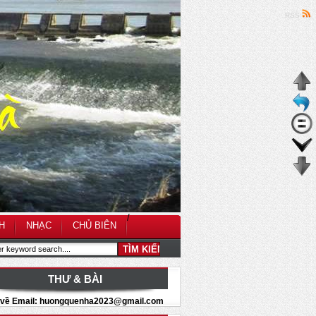
RSS
/
H
NHẠC
CHỦ BIÊN
THƯ & BÀI
i về Email: huongquenha2023@gmail.com