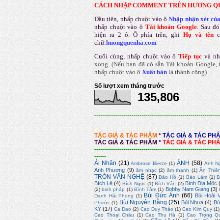
CÁCH NHẬP COMMENT TRÊN HƯƠNG Q
Đầu tiên, nhấp chuột vào ô
Nhập nhận xét củ
nhấp chuột vào ô
Tài khoản Google
.
Sau đó
hiện ra 2 ô. Ô phía trên, ghi
Họ và tên
chữ:
huongquenha.com
Cuối cùng, nhấp chuột vào ô
Tiếp tục
và nh
xong.
(Nếu bạn đã có sẵn Tài khoản Google, t
nhấp chuột vào ô
Xuất bản
là thành công
)
Số lượt xem tháng trước
135,806
----------------------------------------------------------------
TÁC GIẢ & TÁC PHẨM
*
TÁC GIẢ & TÁC PH
TÁC GIẢ & TÁC PHẨM
*
TÁC GIẢ & TÁC PH
----------------------------------------------------------------
------
Ái Nhân
(21)
ẢNH
(58)
Ambrose Bierce
(1)
Anh N
Anh Phương
(9)
âm nhạc
(2)
âm thanh
(1)
Ân Thiê
TRÒN VĂN NGHỆ
(87)
Bảo Hồ
(1)
Bảo Lâm
(1)
B
Bích Lê
(4)
Bình Địa Mộc
Bích Ngọc
(1)
Bích Vân
(2)
Bobby Nam Giang
(3)
(2)
binh pháp
(1)
Bình Tâm
(1)
Bùi Đức Ánh
(66)
Bùi Hoài 
Danh Hải Phong
(1)
Bùi Nguyên Bằng
(25)
Bùi Nhựa
(4)
Bù
Phước
(1)
KÝ
(17)
Ca Dao
(2)
Cao Duy Thảo
(1)
Cao Kim Quy
(1)
Cao Thoại Châu
(1)
Cao Thu Hà
(1)
Cao Trọng Q