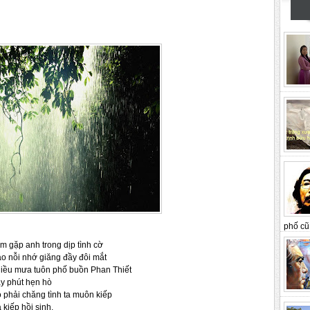
phố cũ 
m gặp anh trong dịp tình cờ
o nỗi nhớ giăng đầy đôi mắt
mưa tuôn phố buồn Phan Thiết
 hẹn hò
phải chăng tình ta muôn kiếp
i sinh.