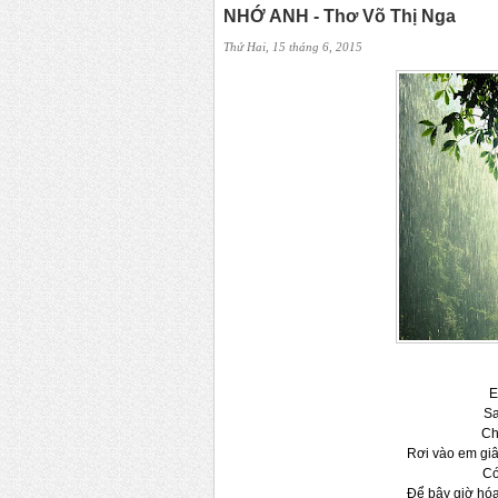
NHỚ ANH - Thơ Võ Thị Nga
Thứ Hai, 15 tháng 6, 2015
E
Sa
Chiều 
Rơi vào em giây phút
Có 
Để bây giờ hóa kiếp hồ