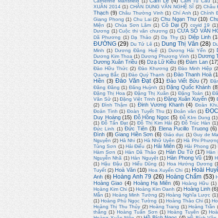
Cẩm Lệ
(4)
Catherine Mansfield
(1)
Cẩm Tú Cầu
(1
XUÂN 2014
(1)
CHÂN DUNG VĂN NGHỆ SĨ
(2)
Châu 
Thạch
(9)
Châu Thường Vinh
(1)
Chí Anh
(1)
Chính 
Chu Ngạn Thư
(10)
Ch
Giang Phong
(1)
Chu Lai
(2)
Cỏ Dại
(7)
Miện
(1)
Chúa Sơn Lâm
(1)
covid 19
(1
CỬA SỔ VĂN H
Dương
(1)
Cuộc thi văn chương
(1)
Diệp Linh
(1
Dã Phương
(1)
Dạ Thảo
(2)
Dạ Thy
(1)
ĐƯỜNG
(29)
Dung Thị Vân
(28)
Du Tử Lê
(1)
D
Minh
(1)
Dương Đăng Huệ
(1)
Dương Hải Yến
(2)
Dương T
Dương Kim Thoa
(1)
Dương Phương Vinh
(1)
Dương Xuân Triều
(6)
Dzạ Lữ Kiều
(6)
Đàm Lan
(17
Đào Hữu Thức
(2)
Đào Khương
(2)
Đào Minh Hiệp
(
Đào Thanh Hoà
(1
Quang Bắc
(1)
Đào Quý Thạnh
(1)
Đào Văn Đạt
(31)
Hiền
(3)
Đào Viết Bửu
(7)
Đặ
Đặng Quốc Khánh
(8
Đăng Đăng
(1)
Đăng Huỳnh
(1)
Đặng Thị Hoa
(2)
Đặng Thị Xuân
(1)
Đặng Toán
(1)
Đă
Đặng Xuân Xuyến
(9)
Văn Sử
(1)
Đặng Việt Trinh
(1)
Đinh Vương Khanh
(4)
(2)
Đình Thậm
(1)
Đoàn Kh
ĐỌC
Đoàn Tình
(1)
Đoàn Tuyết Thu
(1)
Đoản văn
(1)
Duy Hoàng
(15)
Đỗ Hồng Ngọc
(5)
Đỗ KIm Dung
(1)
(1)
Đỗ Tấn Đạt
(2)
Đỗ Thị Kim Hải
(2)
Đỗ Trúc Hàn
(1
Đức Tiên
(3)
Elena Pucillo Truong
(6)
Đức Linh
(1)
Đình
(8)
Giang Hiền Sơn
(6)
Giáo dục
(1)
Guy de Ma
Nguyên
(2)
Hà Nhi
(1)
Hà Nhữ Uyên
(2)
Hà Phi Phượn
Hải Miên
(3)
Tùng Sơn
(1)
Hải Điểu
(1)
Hải Phong
(2)
Hàn Du Tử
(17)
Hàm Sơn
(1)
Hàn Dã Thảo
(2)
Hàn
Hàn Phong Vũ
(19)
Nguyễn Nhã
(1)
Hàn Nguyệt
(1)
H
(1)
Hậu Đậu
(1)
Hiếu Dũng
(1)
Hoa Hướng Dương
(
Hoài Huy
Hoà Văn
(10)
Tuyết
(2)
Hoa Xuyến Chi
(1)
Hoàng Anh 79
(26)
Hoàng Chẩm
(53)
Anh
(6)
Hoàng Giao
(4)
Hoàng Hạ Miên
(6)
Hoàng Hữu
(1)
Hoàng Linh
(6
Hoàng Kim Chi
(1)
Hoàng Kim Oanh
(2)
Mẫn
(1)
Hoàng Minh Tường
(2)
Hoàng Nghĩa Lược
(1)
(1)
Hoàng Phủ Ngọc Tường
(1)
Hoàng Thảo Chi
(1)
Ho
Hoàng Thị Thu Thủy
(2)
Hoàng Trang
(1)
Hoàng Trần
thắng
(1)
Hoàng Tuấn Sơn
(1)
Hoàng Tuyên
(2)
Hoà
Hồ Bích Ngọc
(4)
Hoàng Xuân Niên
(1)
Hồ Bích Vân