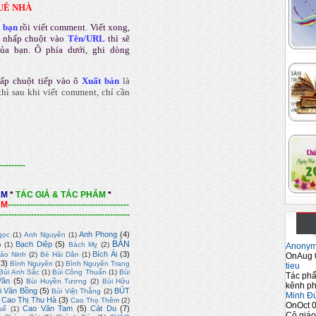
UÊ NHÀ
a bạn
rồi viết comment
.
Viết xong,
 nhấp chuột vào
Tên/URL
thì sẽ
của bạn. Ô phía dưới, ghi dòng
ấp chuột tiếp vào ô
Xuất bản
là
hì sau khi viết comment, chỉ cần
---------
ẨM
*
TÁC GIẢ & TÁC PHẨM
*
ẨM
-------------------------------------------
----------------------------------------------
Anh Phong
(4)
gọc
(1)
Anh Nguyên
(1)
BÀN
Bạch Diệp
(5)
n
(1)
Bách Mỵ
(2)
Anony
Bích Ái
(3)
ảo Ninh
(2)
Bé Hải Dân
(1)
OnAug 
(3)
Bình Nguyên
(1)
Bình Nguyên Trang
tieu
Bùi Anh Sắc
(1)
Bùi Công Thuấn
(1)
Bùi
Tác phẩ
Vân
(5)
Bùi Huyền Tương
(2)
Bùi Hữu
kênh ph
i Văn Bồng
(5)
BÚT
Bùi Việt Thắng
(2)
Minh Đ
Cao Thị Thu Hà
(3)
Cao Thọ Thêm
(2)
OnOct 0
Cao Văn Tam
(5)
Cát Du
(7)
uế
(1)
Cô giáo