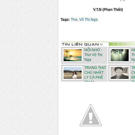
V.T.N (Phan Thiết)
Tags:
Thơ
,
Võ Thị Nga
NỖI NHỚ -
N
Thơ Võ Thị
Th
Nga
N
TRANG THƠ
T
CHỦ NHẬT:
C
LY CÀ PHÊ
Đ
EM M...
TƯ