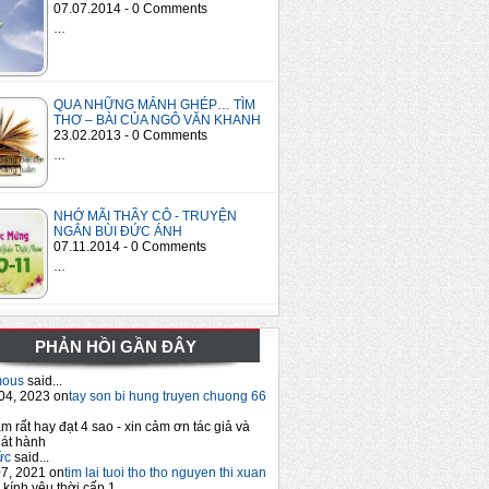
07.07.2014 - 0 Comments
…
QUA NHỮNG MẢNH GHÉP… TÌM
THƠ – BÀI CỦA NGÔ VĂN KHANH
23.02.2013 - 0 Comments
…
NHỚ MÃI THẦY CÔ - TRUYỆN
NGẮN BÙI ĐỨC ÁNH
07.11.2014 - 0 Comments
…
PHẢN HỒI GẦN ĐÂY
mous
said...
04, 2023 on
tay son bi hung truyen chuong 66
m rất hay đạt 4 sao - xin cảm ơn tác giả và
át hành
ức
said...
7, 2021 on
tim lai tuoi tho tho nguyen thi xuan
 kính yêu thời cấp 1