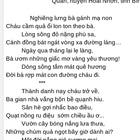
Quan, huyện Hoài Nhơn, tỉnh Bì
Nghiêng lưng bà gánh mạ non
Cháu cầm quả ổi lon ton theo bà.
Lòng sông đỏ nặng phù sa,
Cánh đồng bát ngát vòng xa đường làng…
Ngày qua tháng lại lẹ làng,
Bà ươm những giấc mơ vàng yêu thương!
Dòng sông tắm mát quê hương
Đời bà rợp mát con đường cháu đi.
***
Thành danh nay cháu trở về,
Ba gian nhà vắng bộn bề quạnh hiu.
Sân hè gợi nhắc bao điều,
Quạt nồng ru điệu sớm chiều ầu ơ...
Vườn cây bóng nắng lưa thưa,
Những chùm quả ngọt bây giờ dành ai?
Một đời nắng gió sương mai,