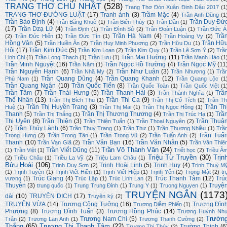
TRANG THƠ CHỦ NHẬT
(528)
Trang Thơ Đón Xuân Đinh Dậu 2017
(1
TRANG THƠ ĐƯỜNG LUẬT
(17)
Tranh ảnh
(3)
Trầm Mặc
(4)
Trần Anh Dũng
(1
Trần Bảo Định
(4)
Trần Duy Đứ
Trần Băng Khuê
(1)
Trần Biên Thùy
(1)
Trần Dần
(1)
(17)
Trần Dzạ Lữ
(4)
Trần Định
(1)
Trần Đình Sử
(2)
Trần Đoàn Luận
(1)
Trần Đức Á
Trần Hà Nam
(4)
Trầ
(2)
Trần Đức Hiển
(1)
Trần Đức Tín
(1)
Trần Hoàng Vy
(2)
Hồng Vân
(5)
Trần Hữ
Trần Huiền Ân
(2)
Trần Huy Minh Phương
(2)
Trần Hữu Du
(1)
Hội
(17)
Trần Kim Đức
(5)
Trần Kim Loan
(2)
Trần Kim Quy
(1)
Trần Lê Sơn Ý
(2)
Trầ
Trần Mai Hường
(11)
Linh Chi
(1)
Trần Long Thạch
(1)
Trần Lưu
(1)
Trần Mạnh Hảo
(1
Trần Minh Nguyệt
(16)
Trần Ngọc Hồ Trường
(4)
Trần Ngọc Mỹ
(11
Trần Năm
(1)
Trần Nguyên Hạnh
(6)
Trần Như Luận
(3)
Trần Nhã My
(2)
Trần Nhương
(1)
Trầ
Trần Quang Dũng
(4)
Trần Quang Khanh
(12)
Phù Nam
(1)
Trần Quang Lộc
(1
Trần Quang Ngân
(10)
Trần Quốc Tiến
(8)
Trần Quốc Toàn
(1)
Trần Quốc Việt
(1
Trần Tâm
(7)
Trần Thái Hưng
(5)
Trần Thanh Hải
(3)
Trầ
Trần Thành Nghĩa
(1)
Thế Nhân
(13)
Trần Thi Ca
(9)
Trần Thị Bích Thu
(1)
Trần Thị Cổ Tích
(2)
Trần Th
Trần Thị Huyền Trang
(3)
Trần Th
Huệ
(1)
Trần Thị Mai
(1)
Trần Thị Ngọc Hồng
(1)
Thanh
(5)
Trần Thị Thương Thương
(4)
Trầ
Trần Thị Thắng
(1)
Trần Thị Trúc Hạ
(1)
Thị Uyên
(8)
Trần Thiện
(3)
Trần Thuậ
Trần Thiện Tuấn
(1)
Trần Thoại Nguyên
(2)
(7)
Trần Thúy Lành
(6)
Trần Thuỳ Trang
(1)
Trần Thư
(1)
Trần Thương Nhiều
(1)
Trầ
Trần Tuấ
Trọng Hưng
(2)
Trần Trọng Tân
(1)
Trần Trọng Vũ
(2)
Trần Tuấn Anh
(2)
Thanh
(10)
Trần Văn Bạn
(16)
Trần Văn Nhân
(5)
Trần Vạn Giã
(2)
Trần Văn Thiê
Trần Võ Thành Văn
(24)
Trần Viết Dũng
(11)
(1)
Trần Việt
(1)
Triết học
(2)
Triều Â
Triệu Từ Truyền
(30)
Trịn
(2)
Triều Châu
(1)
Triều La Vỹ
(2)
Triệu Lam Châu
(1)
Bửu Hoài
(106)
Trịnh Hoài Linh
(5)
Trịnh Huy
(4)
Trịnh Duy Sơn
(2)
Trịnh Thuỳ M
(1)
Trịnh Tuyên
(1)
Trịnh Viết Hiền
(1)
Trịnh Viết Hiệp
(1)
Trịnh Yến
(2)
Trọng Mật
(2)
tr
Trúc Giang
(4)
Trúc Thanh Tâm
(12)
Trú
vương
(1)
Trúc Lập
(1)
Trúc Linh Lan
(2)
Thuyên
(3)
Truyệ
trung quốc
(1)
Trung Trung Đỉnh
(1)
Trung Y
(1)
Truong Nguyen
(1)
TRUYỆN NGẮN
(1173
dài
(10)
TRUYỆN DỊCH
(17)
Truyện ký
(2)
TRUYỆN VỪA
(14)
Trương Công Tưởng
(16)
Trương Đìn
Trương Diễm Phiến
(1)
Phượng
(8)
Trương Đình Tuấn
(3)
Trương Hồng Phúc
(14)
Trương Huỳnh Nh
Trườn
Trương Nam Chi
(5)
Trân
(2)
Trương Lan Anh
(1)
Trương Thanh Cường
(2)
Thắng
(65)
Trương Thị Thanh Tâm
(22)
Trường Thịnh
(6
Trương Thị Thúy
(2)