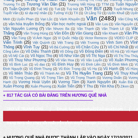
Trương Văn Dân
(21)
Tuấn Nguyễ
Trương Tri
(2)
Trương Viết Hùng
(1)
TTM
(1)
TÙY BÚT
(120)
(7)
Tuấn Quỳnh
(3)
Tuệ Mỹ
(1)
Tuti
(2)
Tuỳ bút
(2)
Tuyết Nhung
(2
Tuyết Vân
(1)
tứ đại mỹ nhân
(1)
Tường Vi
(1)
TX
(1)
Út Lãng Tử
(1)
Uyên Khuê
(2)
Uyê
Văn
(2483)
Minh
(1)
Uyển Phan
(1)
Vạn Lộc
(1)
Vành Khuyên
(1)
Văn Công M
văn hóa truyền thống
(5)
Văn học nước ngoài
(13)
(2)
Văn Lưu
(1)
Văn Nguyên
(1
Vă
Văn Nguyên Lương
(7)
Văn Nhược Ba
(1)
Văn Thạnh
(2)
Văn Thành Lê
(1)
Thắng
(23)
Vân Ph
Vân Đồn
(3)
Vân Giang
(12)
Văn Trọng Hùng
(1)
Vân Khanh
(2)
(32)
Vân Tùng
(2)
Vi Ánh Ngọc
(2)
Vi Quốc Hiệp
(1)
Victor Remizov
(1)
VIDEO CLIP
(2
Viễn Trình
(25)
Vĩn
Vĩnh Sơn
(7)
Việt Quỳnh
(1)
Việt Trang
(1)
Việt Trương
(1)
Thông
(43)
Vĩnh Tuy
(21)
Võ Chân Cửu
(17)
Võ Chí Nhất
(3)
Võ Bá Cường
(1)
V
Võ Diệu Thanh
(18)
Võ Đông Điền
(4)
Công Liêm
(1)
Võ Dõng
(1)
Võ Hà
(1)
Võ Hạn
Võ Ngọc Thọ
(4)
Võ Như Văn
(3)
Võ Thị Nga
(13)
(2)
Võ Mỹ Cát
(1)
Võ Thị Thu Thủ
Võ Thuỵ Như Phương
(15)
Võ Xuân Phươn
(1)
Võ Văn Hoa
(1)
Võ Văn Luyến
(1)
(3)
Vũ Đình Huy
(9)
Vũ Bình Lục
(1)
vũ đạo
(1)
Vũ Đình Liên
(1)
Vũ Đình Minh
(1)
V
Vũ Hạnh
(3)
Đình Nguyệt
(2)
Vũ Đình Thung
(2)
Vũ Đức Trọng
(1)
Vũ Hạ
(1)
Vũ Hùn
Vũ Thị Huyền Trang
(115)
Vũ Miên Thảo
(5)
Vũ Thụy Khu
(2)
Vũ Thành An
(1)
(8)
Vũ Trọng Quang
(1)
Vũ Trọng Tâm
(2)
Vũ Trọng Thanh
(1)
Vương Doãn
(1)
Vươn
Vương Hoài Uyên
(4)
Vương Tâm
(3)
Xanh Nguyên
(4)
Hạnh
(1)
Xuân Đài
(1
Xuân Phong
(6)
Xuân Tiến
(20)
Ý Thu
(3)
Yên Kha
(7)
Xuân Phương
(1)
Ziken
(2)
-------------------------------------------------------------------------
+ 817 TÁC GIẢ CÓ BÀI ĐĂNG TRÊN HƯƠNG QUÊ NHÀ
-------------------------------------------------------------------------
TRỞ VỀ TRANG CHỦ
|
Email: huongquenha2023@gmail.com
|
Trang Web này chạy tốt nhất trên trình duyệt Google Chrome
+ HƯƠNG QUÊ NHÀ ĐƯỢC THÀNH LẬP VÀO NGÀY 17/10/2011