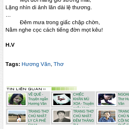
Lặng nhìn di ảnh lăn dài lệ thương.
…
Đêm mưa trong giấc chập chờn,
Nằm nghe cọc cách tiếng đờn mọt kêu!
H.V
Tags:
Hương Văn
,
Thơ
VỀ QUÊ -
CHIẾC
NGOẠI 
Truyện ngắn
KHĂN MÙ
Thơ H
Hương Văn
XOA - Truyện
Văn
ngắn Hươ...
TRANG THƠ
TRANG THƠ
TRAN
CHỦ NHẬT:
CHỦ NHẬT:
CHỦ N
LY CÀ PHÊ
ĐÊM THÁNG
CỘI 
EM M...
TƯ - ...
QUÊ C.