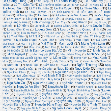
Lê Quang Trạng
(23)
Lê Thanh Hùng
(34)
Lê Thanh My
(8)
Lê Sa Long
(2)
L
L
Lê Thị Cẩm Tú
(6)
Thấu
(1)
Lê Thị Hồng Thắm
(1)
Lê Thị Kim
(1)
Lê Thị Ngọc Lệ
(1)
Thị Ngọc Nữ
(33)
Lê Thị Xuyên
(13)
Lê Thiếu Nhơn
(15)
L
Lê Thị Thu Hiền
(1)
Thống Nhất
(6)
Lê Tiến Mợi
(6)
Lê Trọn
Lê Thụy Phương
(2)
Lê Tiến Dũng
(1)
Nghĩa
(3)
Lê Tuân
(4)
Lê Văn Hiếu
(12)
Lê Văn Ngă
Lê Trung Hiếu
(1)
Lê Uyên
(1)
(3)
Lê Vinh
(4)
Linh Lan
(7)
Lin
Lê Vi Thuỷ
(1)
Lê Xuân Tiến
(1)
Lindsay Polak
(1)
Lan (Quảng Nam)
(8)
Linh Phương
(3)
Long Khánh
(4)
Linh Thy
(2)
Long Vương
(1
Lữ Hồng
(3)
Lương Duyên Thắn
luân hồi
(1)
Lư Nhất Vũ
(1)
Lương Cẩm Quyên
(1)
Lương Sơn
(27)
(3)
Lưu Ly
(6)
Lưu Quang Minh
(15)
Lương Đình Khoa
(1)
Lư
Lý Khánh Vinh
(15)
Thành Tựu
(1)
Lưu Thị Mười
(2)
Lưu Xuân Cảnh
(2)
Lý Thành Lon
M.T.N.H
(7)
(1)
Lý Thời Miễn
(1)
Mã Nhị Lan
(1)
Mạc Minh
(2)
Mạc Tố Hồng
(1)
Mạ
Mai Đức Trung
(6)
Mai Loan
(12)
Tường
(2)
Mai Hạnh
(1)
Mai Kiệm
(1)
Mai Nhật
(2
Mai Tuyết
(37)
Mang Viên Long
(63
Mai Thìn
(3)
Mai Thanh
(1)
Mai Thị Vân
(1)
Marie Hải Miên
(4)
Mẫu Đơn
(1)
Mèo Con
(1)
Mi Thu
(1)
Miên Đức Thắng
(2)
Miên Lin
Minh Đan (Lọ Lem Đất Võ)
(6)
Minh Nguyên
(15)
Minh Nguyễ
(1)
Minh Châu
(2)
Minh Vy
(25)
(3)
Minh Nguyệt
(15)
Minh Nguyệt (NT)
(1)
Minh Nhân Tông
(1)
Mỗ
Mộng Cầm
(8)
Mùa Xanh
(3
tháng một tác giả và một bài thơ hay
(2)
Mộng Nam
(1)
MỸ THUẬT
(6)
Mưa
(1)
Mường Mán
(1)
My Tiên
(1)
Mỹ Vân
(1)
Nam Art
(2)
Nam Ca
Ngàn Thương
(33)
Nam Thi
(17)
NCCGL
(4)
(1)
Năm Bửu
(1)
Nấm Độc
(1)
Ngà
Ngọc Diệp
(35)
Ngọc Bút
(8)
Đẹp Tươi
(1)
nghệ thuật.
(1)
nghiên cứu
(1)
Ngọc Thịn
Ngô Diệp
(6)
Ngô Đình Hải
(7)
(1)
Ngô Càn Chiểu
(1)
Ngô Cự Chính
(2)
Ngô Hồn
Ngô Minh Trãi
(3)
Nhung
(1)
Ngô Liêm Khoan
(1)
Ngô Nguyên Ngiễm
(1)
Ngô Thị Ho
Ngô Thuý Nga
(30)
Ngô Thị Ngọc Diệp
(10)
Ngô Thúy Nga
(16)
Ngô Thy Họ
(1)
Ngô Văn Cư
(52)
(7)
Ngô Văn Giảng
(11)
Ngô Văn Khanh
(17)
Ngô Viết Hòa
(2
Nguyễn An Bình
(70)
Nguyễn An Đình
(4)
Nguyễn
(1)
Nguyễn Ánh 9
(1)
Nguyễn B
Nguyê
Nhân
(1)
Nguyễn Bích Sao Linh
(1)
Nguyễn Bình
(1)
Nguyễn Bính Hồng Cầu
(2)
Cẩn
(26)
Nguyễn Chinh
(4)
Nguyễn Châu
(2)
Nguyễn Công Thụ
(2)
Nguyễn Côn
Nguyễ
Tùng Chinh
(1)
Nguyễn Cử Tú Quỳnh
(2)
Nguyên Diệp
(1)
Nguyễn Dũng
(1)
Duy Khương
(6)
Nguyễn Duy Thịnh
(3)
Nguyễn Duy Phương
(1)
Nguyễn Đại Duẩn
(2
Nguyễn Đặng Mừng
(3)
Nguyễn Đăng Thanh
(20)
Nguyễn Đăng Trình
(4)
Nguyễ
Nguyễn Đoan Tuyết
(25)
Đình Bảng
(1)
Nguyễn Đình Trọng
(1)
Nguyễn Đồng Bộ