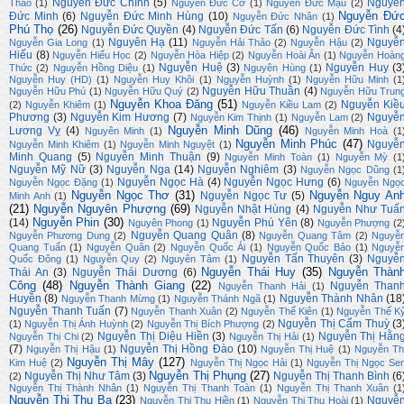
Nguyễn Đức Chính
(5)
Nguyễ
Thảo
(1)
Nguyễn Đức Cơ
(1)
Nguyễn Đức Mậu
(2)
Nguyễn Đứ
Đức Minh
(6)
Nguyễn Đức Minh Hùng
(10)
Nguyễn Đức Nhân
(1)
Phú Thọ
(26)
Nguyễn Đức Quyền
(4)
Nguyễn Đức Tấn
(6)
Nguyễn Đức Tình
(4
Nguyên Hạ
(11)
Nguyễ
Nguyễn Gia Long
(1)
Nguyễn Hải Thảo
(2)
Nguyễn Hậu
(2)
Hiếu
(8)
Nguyễn Hiếu Học
(2)
Nguyễn Hòa Hiệp
(2)
Nguyễn Hoài Ân
(1)
Nguyễn Hoàn
Nguyễn Huệ
(3)
Nguyễn Huy
(3
Thức
(2)
Nguyễn Hồng Diệu
(1)
Nguyên Hùng
(1)
Nguyễn Huy (HD)
(1)
Nguyễn Huy Khôi
(1)
Nguyễn Huỳnh
(1)
Nguyễn Hữu Minh
(1
Nguyễn Hữu Thuần
(4)
Nguyễn Hữu Phú
(1)
Nguyễn Hữu Quý
(2)
Nguyễn Hữu Trun
Nguyễn Khoa Đăng
(51)
Nguyễn Kiề
(2)
Nguyễn Khiêm
(1)
Nguyễn Kiều Lam
(2)
Phương
(3)
Nguyễn Kim Hương
(7)
Nguyễ
Nguyễn Kim Thịnh
(1)
Nguyễn Lam
(2)
Nguyễn Minh Dũng
(46)
Lương Vỵ
(4)
Nguyên Minh
(1)
Nguyễn Minh Hoà
(1
Nguyễn Minh Phúc
(47)
Nguyễ
Nguyễn Minh Khiêm
(1)
Nguyễn Minh Nguyệt
(1)
Minh Quang
(5)
Nguyễn Minh Thuận
(9)
Nguyễn Minh Toàn
(1)
Nguyễn Mỳ
(1
Nguyễn Mỹ Nữ
(3)
Nguyễn Nga
(14)
Nguyễn Nghiêm
(3)
Nguyễn Ngọc Dũng
(1
Nguyễn Ngọc Hà
(4)
Nguyễn Ngọc Hưng
(6)
Nguyễn Ngọc Đặng
(1)
Nguyễn Ngọ
Nguyễn Ngọc Thơ
(31)
Nguyễn Nguy An
Nguyễn Ngọc Tư
(5)
Minh Anh
(1)
(21)
Nguyễn Nguyên Phượng
(69)
Nguyễn Nhật Hùng
(4)
Nguyễn Như Tuấ
Nguyễn Phin
(30)
(14)
Nguyễn Phú Yên
(8)
Nguyên Phong
(1)
Nguyễn Phượng
(2
Nguyễn Quang Quân
(8)
Nguyễn Phương Dung
(2)
Nguyễn Quang Tâm
(2)
Nguyễ
Quang Tuấn
(1)
Nguyễn Quân
(2)
Nguyễn Quốc Ái
(1)
Nguyễn Quốc Bảo
(1)
Nguyễ
Nguyễn Tấn Thuyên
(3)
Nguyễ
Quốc Đông
(1)
Nguyễn Quy
(2)
Nguyên Tâm
(1)
Nguyễn Thái Huy
(35)
Nguyễn Thàn
Thái An
(3)
Nguyễn Thái Dương
(6)
Công
(48)
Nguyễn Thành Giang
(22)
Nguyễn Than
Nguyễn Thanh Hải
(1)
Huyền
(8)
Nguyễn Thành Nhân
(18
Nguyễn Thanh Mừng
(1)
Nguyễn Thánh Ngã
(1)
Nguyễn Thanh Tuấn
(7)
Nguyễn Thanh Xuân
(2)
Nguyễn Thế Kiên
(1)
Nguyễn Thế K
Nguyễn Thị Cẩm Thuỳ
(3
(1)
Nguyễn Thị Ánh Huỳnh
(2)
Nguyễn Thị Bích Phượng
(2)
Nguyễn Thị Diệu Hiền
(3)
Nguyễn Thị Hằn
Nguyễn Thị Chi
(2)
Nguyễn Thị Hải
(1)
(7)
Nguyễn Thị Hồng Đào
(10)
Nguyễn Thị Hậu
(1)
Nguyễn Thị Huệ
(1)
Nguyễn Th
Nguyễn Thị Mây
(127)
Kim Huệ
(2)
Nguyễn Thị Ngọc Hải
(1)
Nguyễn Thị Ngọc Se
Nguyễn Thị Phụng
(27)
Nguyễn Thị Như Tâm
(3)
Nguyễn Thị Thanh Bình
(6
(2)
Nguyễn Thị Thành Nhân
(1)
Nguyễn Thị Thanh Toàn
(1)
Nguyễn Thị Thanh Xuân
(1
Nguyễn Thị Thu Ba
(23)
Nguyễ
Nguyễn Thị Thu Hiền
(1)
Nguyễn Thị Thu Hoài
(1)