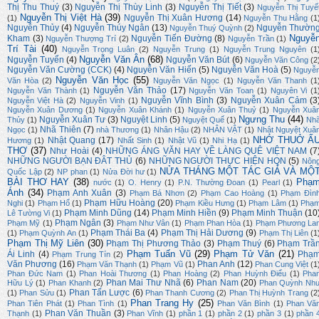
Thị Thu Thuý
(3)
Nguyễn Thị Thùy Linh
(3)
Nguyễn Thị Tiết
(3)
Nguyễn Thị Tuyế
Nguyễn Thị Việt Hà
(39)
Nguyễn Thị Xuân Hương
(14)
(1)
Nguyễn Thu Hằng
(1
Nguyễn Thủy
(4)
Nguyễn Thúy Ngân
(13)
Nguyễn Thườn
Nguyễn Thuý Quỳnh
(2)
Nguyễ
Kham
(3)
Nguyễn Tiến Đường
(8)
Nguyễn Thượng Trí
(2)
Nguyễn Trần
(1)
Trí Tài
(40)
Nguyễn Trọng Luân
(2)
Nguyễn Trung
(1)
Nguyễn Trung Nguyên
(1
Nguyễn Văn Ân
(68)
Nguyễn Tuyển
(4)
Nguyễn Văn Bút
(6)
Nguyễn Văn Công
(2
Nguyễn Văn Cường (CCK)
(4)
Nguyễn Văn Hiến
(5)
Nguyễn Văn Hoà
(5)
Nguyễ
Nguyễn Văn Học
(55)
Văn Hòa
(2)
Nguyễn Văn Ngọc
(1)
Nguyễn Văn Thanh
(1
Nguyễn Văn Thảo
(17)
Nguyễn Văn Thành
(1)
Nguyễn Văn Toan
(1)
Nguyên Vi
(1
Nguyễn Vĩnh Bình
(3)
Nguyễn Xuân Cảm
(3
Nguyễn Việt Hà
(2)
Nguyễn Vinh
(1)
Nguyễn Xuân Dương
(1)
Nguyễn Xuân Khánh
(1)
Nguyễn Xuân Thuỷ
(1)
Nguyễn Xuâ
Ngưng Thu
(44)
Nguyễn Xuân Tư
(3)
Nguyệt Linh
(5)
Thủy
(1)
Nguyệt Quế
(1)
Nh
Nhã Thiên
(7)
Ngọc
(1)
nhà Thương
(1)
Nhân Hậu
(2)
NHÂN VẬT
(1)
Nhật Nguyệt Xuâ
NHỚ THUỞ Ấ
Nhật Quang
(17)
Hương
(1)
Nhất Sinh
(1)
Nhật Vũ
(1)
Nhi Hạ
(1)
THƠ
(37)
Như Hoài
(4)
NHỮNG ÁNG VĂN HAY VỀ LÀNG QUÊ VIỆT NAM
(7
NHỮNG NGƯỜI BẠN ĐÂT THỦ
(6)
NHỮNG NGƯỜI THỰC HIỆN HQN
(5)
Nôn
NỬA THÁNG MỘT TÁC GIẢ VÀ MỘ
Quốc Lập
(2)
NP phan
(1)
Nửa Đời hư
(1)
BÀI THƠ HAY
(38)
Phạ
nước
(1)
O. Henry
(1)
P.N. Thường Đoan
(1)
Pearl
(1)
Ánh
(34)
Phạm Anh Xuân
(3)
Phạm Bá Nhơn
(2)
Phạm Cao Hoàng
(1)
Phạm Đìn
Phạm Hữu Hoàng
(20)
Nghi
(1)
Phạm Hổ
(1)
Phạm Kiều Hưng
(1)
Phạm Lâm
(1)
Phạ
Phạm Minh Dũng
(14)
Phạm Minh Hiền
(9)
Phạm Minh Thuận
(10
Lê Tường Vi
(1)
Phạm Ngân
(3)
Phạm Mỹ
(1)
Phạm Như Vân
(1)
Phạm Phan Hòa
(1)
Phạm Phương La
Phạm Thái Ba
(4)
Phạm Thị Hải Dương
(9)
(1)
Phạm Quỳnh An
(1)
Phạm Thị Liên
(1
Phạm Thị Mỹ Liên
(30)
Phạm Thị Phương Thảo
(3)
Phạm Thuý
(6)
Phạm Trầ
Phạm Tuấn Vũ
(29)
Phạm Tử Văn
(21)
Ái Linh
(4)
Phạ
Phạm Trung Tín
(2)
Văn Phương
(16)
Phan Anh
(12)
Phạm Văn Thạnh
(1)
Phạm Vũ
(1)
Phan Cung Việt
(1
Phan Đức Nam
(1)
Phan Hoài Thương
(1)
Phan Hoàng
(2)
Phan Huỳnh Điểu
(1)
Pha
Phan Mai Thư Nhã
(6)
Phan Nam
(20)
Hữu Lý
(1)
Phan Khanh
(2)
Phan Quỳnh Nh
Phan Tấn Lược
(6)
(1)
Phan Sửu
(1)
Phan Thanh Cương
(2)
Phan Thị Huỳnh Trang
(2
Phan Trang Hy
(25)
Phan Tiên Phát
(1)
Phan Tình
(1)
Phan Văn Bình
(1)
Phan Vă
Phan Văn Thuần
(3)
Thạnh
(1)
Phan Vĩnh
(1)
phần 1
(1)
phần 2
(1)
phần 3
(1)
phần 