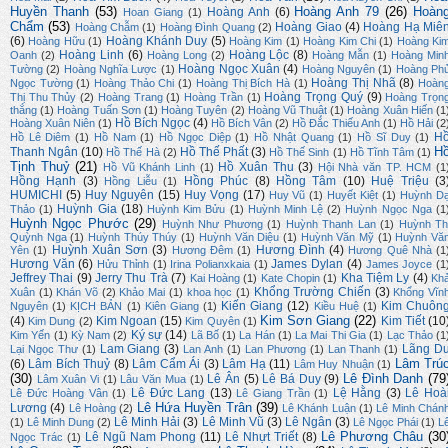
Huyền Thanh
(53)
Hoàng Anh 79
(26)
Hoàn
Hoàng Anh
(6)
Hoan Giang
(1)
Chẩm
(53)
Hoàng Giao
(4)
Hoàng Hạ Miê
Hoàng Chẫm
(1)
Hoàng Đình Quang
(2)
(6)
Hoàng Khánh Duy
(5)
Hoàng Hữu
(1)
Hoàng Kim
(1)
Hoàng Kim Chi
(1)
Hoàng Ki
Hoàng Linh
(6)
Hoàng Lộc
(8)
Oanh
(2)
Hoàng Long
(2)
Hoàng Mẫn
(1)
Hoàng Min
Hoàng Ngọc Xuân
(4)
Tường
(2)
Hoàng Nghĩa Lược
(1)
Hoàng Nguyên
(1)
Hoàng Ph
Hoàng Thị Nhã
(8)
Ngọc Tường
(1)
Hoàng Thảo Chi
(1)
Hoàng Thị Bích Hà
(1)
Hoàn
Hoàng Trọng Quý
(9)
Thị Thu Thủy
(2)
Hoàng Trang
(1)
Hoàng Trần
(1)
Hoàng Trọn
thắng
(1)
Hoàng Tuấn Sơn
(1)
Hoàng Tuyên
(2)
Hoàng Vũ Thuật
(1)
Hoàng Xuân Hiến
(1
Hồ Bích Ngọc
(4)
Hoàng Xuân Niên
(1)
Hồ Bích Vân
(2)
Hồ Đắc Thiếu Anh
(1)
Hồ Hải
(2
H
Hồ Lê Diêm
(1)
Hồ Nam
(1)
Hồ Ngọc Diệp
(1)
Hồ Nhật Quang
(1)
Hồ Sĩ Duy
(1)
H
Thanh Ngân
(10)
Hồ Thế Phất
(3)
Hồ Thế Hà
(2)
Hồ Thế Sinh
(1)
Hồ Tĩnh Tâm
(1)
Tịnh Thuỷ
(21)
Hồ Xuân Thu
(3)
Hồ Vũ Khánh Linh
(1)
Hội Nhà văn TP. HCM
(1
Hồng Hạnh
(3)
Hồng Phúc
(8)
Hồng Tâm
(10)
Huệ Triệu
(3
Hồng Liễu
(1)
HUMICHI
(5)
Huy Nguyên
(15)
Huy Vọng
(17)
Huy Vũ
(1)
Huyết Kiệt
(1)
Huỳnh D
Huỳnh Gia
(18)
Thảo
(1)
Huỳnh Kim Bửu
(1)
Huỳnh Minh Lệ
(2)
Huỳnh Ngọc Nga
(1
Huỳnh Ngọc Phước
(29)
Huỳnh Như Phương
(1)
Huỳnh Thanh Lan
(1)
Huỳnh Th
Quỳnh Nga
(1)
Huỳnh Thúy Thúy
(1)
Huỳnh Văn Diệu
(1)
Huỳnh Văn Mỹ
(1)
Huỳnh Vă
Huỳnh Xuân Sơn
(3)
Hương Đình
(4)
Yên
(1)
Hương Đêm
(1)
Hương Quê Nhà
(1
Hương Văn
(6)
James Dylan
(4)
Hửu Thỉnh
(1)
Irina Polianxkaia
(1)
James Joyce
(1
Jeffrey Thai
(9)
Jerry Thu Trà
(7)
Kha Tiệm Ly
(4)
Kai Hoàng
(1)
Kate Chopin
(1)
Kh
Khổng Trường Chiến
(3)
Xuân
(1)
Khán Võ
(2)
Khảo Mai
(1)
khoa học
(1)
Khổng Vĩn
Kiến Giang
(12)
Kim Chuôn
Nguyên
(1)
KỊCH BẢN
(1)
Kiên Giang
(1)
Kiều Huệ
(1)
Kim Sơn Giang
(22)
(4)
Kim Ngoan
(15)
Kim Tiết
(10
Kim Dung
(2)
Kim Quyên
(1)
Ký sự
(14)
Kim Yến
(1)
Kỳ Nam
(2)
Lã Bố
(1)
La Hán
(1)
La Mai Thi Gia
(1)
Lạc Thảo
(1
Lam Giang
(3)
Lãng D
Lại Ngọc Thư
(1)
Lan Anh
(1)
Lan Phương
(1)
Lan Thanh
(1)
Lâm Trú
(6)
Lâm Bích Thuỷ
(8)
Lâm Cẩm Ái
(3)
Lâm Hạ
(11)
Lâm Huy Nhuận
(1)
(30)
Lê Đình Danh
(79
Lê Ân
(5)
Lê Bá Duy
(9)
Lâm Xuân Vi
(1)
Lâu Văn Mua
(1)
Lê Đức Lang
(13)
Lệ Hằng
(3)
Lê Hoà
Lê Đức Hoàng Vân
(1)
Lê Giang Trần
(1)
Lê Hứa Huyền Trân
(39)
Lương
(4)
Lê Hoàng
(2)
Lê Khánh Luận
(1)
Lê Minh Chán
Lê Minh Hải
(3)
Lê Minh Vũ
(3)
Lê Ngân
(3)
(1)
Lê Minh Dung
(2)
Lê Ngọc Phái
(1)
L
Lê Phương Châu
(30
Lê Ngũ Nam Phong
(11)
Lê Nhựt Triết
(8)
Ngọc Trác
(1)