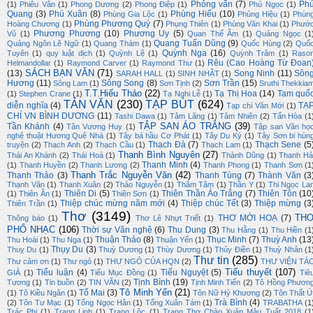
Phỏng vấn
(7)
Ph
(1)
Phiêu Vân
(1)
Phong Dương
(2)
Phong Điệp
(1)
Phú Ngọc
(1)
Quang
(3)
Phú Xuân
(8)
Phùng Hiếu
(10)
Phùng Gia Lộc
(1)
Phùng Hiệu
(1)
Phùn
Phùng Phương Quý
(7)
Hoàng Chương
(1)
Phụng Thiên
(1)
Phùng Văn Khai
(1)
Phướ
Phương Phương
(10)
Phương Uy
(5)
Vũ
(1)
Quan Thế Âm
(1)
Quảng Ngọc
(1
Quang Tuấn Dũng
(9)
Quảng Ngôn Lê Ngữ
(1)
Quang Thám
(1)
Quốc Hùng
(2)
Quố
Quỳnh Nga
(16)
Tuyên
(1)
quy luật dịch
(1)
Quỳnh Lệ
(1)
Quỳnh Trâm
(1)
Raso
Rêu (Cao Hoàng Từ Đoan
Helmandollar
(1)
Raymond Carver
(1)
Raymond Thư
(1)
SÁCH BẠN VĂN
(71)
(13)
Song Ninh
(11)
Sôn
SARAH HALL
(1)
SINH NHẬT
(1)
Hương
(11)
Sông Song
(8)
Sơn Trần
(15)
Sông Lam
(1)
Sơn Tịnh
(2)
Sruthi Thekkia
T.T.Hiếu Thảo
(22)
Tạ Thị Hoa
(14)
Tam quố
(1)
Stephen Crane
(1)
Tạ Nghi Lễ
(1)
TẢN VĂN
(230)
TẠP BÚT
(624)
diễn nghĩa
(4)
TẠ
Tạp chí Văn Mới
(1)
CHÍ VN BÌNH DƯƠNG
(11)
Tashi Dawa
(1)
Tâm Lãng
(1)
Tâm Nhiên
(2)
Tấn Hòa
(1
TẬP SAN ÁO TRẮNG
(39)
Tần Khánh
(4)
Tân Vương Huy
(1)
Tập san Văn họ
nghệ thuật Hương Quê Nhà
(1)
Tây bá hầu Cơ Phát
(1)
Tây Du Ký
(1)
Tây Sơn bi hùn
Thạch Đà
(7)
Thạch Sene
(5
truyện
(2)
Thạch Anh
(2)
Thạch Cầu
(1)
Thạch Lam
(1)
Thanh Bình Nguyên
(27)
Thái An Khánh
(2)
Thái Hoà
(1)
Thành Dũng
(1)
Thanh Hả
Thanh Minh
(4)
(1)
Thanh Huyền
(2)
Thanh Lương
(2)
Thanh Phong
(1)
Thanh Sơn
(1
Thanh Trắc Nguyễn Văn
(42)
Thanh Thảo
(3)
Thanh Tùng
(7)
Thành Văn
(3
Thạnh Văn
(1)
Thanh Xuân
(2)
Thảo Nguyễn
(1)
Thâm Tâm
(1)
Thần Y
(1)
Thi Ngọc La
Thiên Di
(5)
Thiên Thần Áo Trắng
(7)
Thiên Tôn
(10
(1)
Thiên Ân
(1)
Thiên Sơn
(1)
Thiệp chúc mừng năm mới
(4)
Thiệp chúc Tết
(3)
Thiệp mừng
(3
Thiên Trần
(1)
Thơ
(3149)
TH
THƠ MỜI HOẠ
(7)
Thông báo
(1)
Thơ Lê Nhựt Triết
(1)
PHỔ NHẠC
(106)
Thời sự Văn nghệ
(6)
Thu Dung
(3)
Thu Hằng
(1)
Thu Hiền
(1
Thuận Thảo
(8)
Thục Minh
(7)
Thuỳ Anh
(13
Thu Hoài
(1)
Thu Nga
(1)
Thuận Yến
(1)
Thụy Du
(3)
Thuỵ Du
(1)
Thuỳ Dương
(1)
Thùy Dương
(1)
Thủy Điền
(1)
Thuỳ Nhân
(1
Thư tin
(285)
Thư cảm ơn
(1)
Thư ngỏ
(1)
THƯ NGỎ CỦA HQN
(2)
THƯ VIỆN TÁ
Tiểu thuyết
(107)
Tiểu luận
(4)
Tiểu Nguyệt
(5)
GIẢ
(1)
Tiểu Mục Đồng
(1)
Tiê
Tịnh Bình
(19)
Tương
(1)
Tin buồn
(2)
TIN VĂN
(2)
Tịnh Minh Tiến
(2)
Tô Hồng Phươn
Tô Minh Yến
(21)
Tố Mai
(3)
(1)
Tô Kiều Ngân
(1)
Tôn Nữ Hỷ Khương
(2)
Tôn Thất Ú
Trà Bình
(4)
(2)
Tôn Tư Mạc
(1)
Tống Ngọc Hân
(1)
Tống Xuân Tám
(1)
TRABATHA
(1
Trác Phi
(1)
Trang Linh
(1)
Trang Lộc
(1)
Trang Thơ Chào Xuân Mậu Tuất 2018
(1