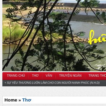
TRANG CHỦ
THƠ
VĂN
TRUYỆN NGẮN
TRANG TH
+ SỰ YÊU THƯƠNG LUÔN LÀM CHO CON NGƯỜI HẠNH PHÚC (N.H.D)
Home »
Thơ