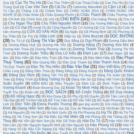
Cao Thị Thu Hà
(3)
Quy
(1)
Cao Thọ Thêm
(2)
Cao Thoại Châu
(1)
Cao Thu Hà
(1)
Ca
Cao Văn Tam
(5)
Cát Du
(7)
Cẩm Lệ
(4)
Trọng Quế
(1)
Catherine Mansfield
(1)
Cẩ
Tú Cầu
(1)
Chàng Cát
(1)
Chánh Đức
(1)
CHÀO XUÂN 2014
(1)
CHÂN DUNG VĂ
Châu Thạch
(9)
NGHỆ SĨ
(2)
Châu Đoàn
(1)
Châu Quang Phước
(1)
Châu Thường Vin
CHỦ BIÊN
(141)
(1)
Chí Anh
(1)
Chính Đức
(1)
chủ
(1)
Chu Giang Phong
(1)
Chu La
Chu Ngạn Thư
(10)
Chu Trầm Nguyên Minh
(16)
(2)
Chu Vương Miện
(1)
Chúa Sơ
Cỏ Dại
(7)
Lâm
(1)
covid 19
(1)
Công Nguyễn
(1)
Cơ Xương
(1)
Cúc Dương
(1)
Cuộc th
CỬA SỔ VĂN HÓA
(6)
văn chương
(1)
Dạ Ngân
(1)
Dã Phong Bình
(2)
Dã Phương
(1
DỌC ĐƯỜN
Diệp Linh
(18)
Dino Buzzati
(3)
Dạ Thảo
(2)
Dạ Thy
(1)
Diệp Uy
(1)
(29)
Dung Thị Vân
(28)
Duy Phạm
(6)
Du Tử Lê
(1)
Duy Bằng
(1)
Dương Diệu Min
Dương Hằng
(7)
Dương Kim Nhi
(4
(1)
Dương Đăng Huệ
(1)
Dương Hải Yến
(2)
Dương Thành Thái
(3)
Dương Kim Thoa
(1)
Dương Phương Vinh
(1)
Dương Thị Yế
Dương Xuân Triều
(6)
Dzạ Lữ Kiều
(6)
Đàm Lan
(17)
Trinh
(2)
Đan Ngọc
(2)
đạ
Đào Phạ
đức
(2)
Đào Hiền
(2)
Đào Hữu Thức
(2)
Đào Khương
(2)
Đào Minh Hiệp
(2)
Thuỳ Trang
(82)
Đào Thanh Hoà
(14)
Đào Quang Bắc
(1)
Đào Quý Thạnh
(1)
Đà
Đào Văn Đạt
(31)
Đào Thị Thu Hiền
(3)
Đào Viết Bửu
(7)
Thị Quý Thanh
(1)
Đặn
Đặng Quốc Khán
Châu Long
(1)
Đặng Diệu Thoa
(1)
Đăng Đăng
(1)
Đăng Huỳnh
(1)
(8)
Đặng Quý Địch
(3)
Đặng Tấn Tới
(2)
Đặng Thị Hoa
(2)
Đặng Thị Xuân
(1)
Đặn
Đặng Tường Vy
(3)
Đặn
Toán
(1)
Đăng Trình
(1)
Đặng Văn Sử
(1)
Đặng Việt Trinh
(1)
Xuân Xuyến
(9)
Đin
ĐIỂM BÁO
(2)
Điêu Thuyền
(1)
Đinh Lốc
(2)
Đình Thậm
(1)
Vương Khanh
(4)
Đoàn Thị Minh Hiệp
(4)
Đoàn Khương Duy
(1)
Đoàn Tình
(1)
Đoà
ĐỌC SÁCH
(30)
Đỗ Chiến Thắng
(6)
Đỗ Duy Hoàn
Tuyết Thu
(1)
Đoản văn
(1)
(15)
Đỗ Hồng Ngọc
(5)
Đỗ KIm Dung
(1)
Đỗ Phu
(1)
Đỗ Quyên
(2)
Đỗ Tâm Linh
(1)
Đ
Tấn Đạt
(2)
Đỗ Thị Kim Hải
(2)
Đỗ Trúc Hàn
(1)
Đỗ Văn Tiến
(1)
Đỗ Xuân Phương
(1)
Đứ
Đức Tiên
(3)
Elena Pucillo Truong
(6)
Gian
Linh
(1)
gan jing world
(1)
Ghi chép
(2)
Đình
(8)
Giang Hiền Sơn
(6)
Giáo dục
(1)
Guy de Maupassant
(1)
Hà Đoàn
(2)
Hạ L
Hạ Thi
(3)
(1)
Hà Nguyên
(2)
Hà Nhi
(1)
Hà Nhữ Uyên
(2)
Hà Phi Phượng
(1)
Hà Thị Th
Hải Miên
(3)
Hả
Hằng
(1)
Hà Tùng Sơn
(1)
Hải Điểu
(1)
Hải Phong
(2)
Hải Thăng
(1)
Thuỵ
(6)
Hàn Du Tử
(17)
Hải Yến
(2)
Hàm Sơn
(1)
Hàn Dã Thảo
(2)
Hàn Hữu Yên
(1
Hàn Phong Vũ
(19)
Hàn Lâm
(1)
Hãn Nguyên Nguyễn Nhã
(1)
Hàn Nguyệt
(1)
Hàn Tí
(1)
Hạng Vũ
(1)
Hậu Cốc Ngang
(1)
Hậu Đậu
(1)
Hiếu Dũng
(1)
Hoa Hướng Dương
(1
Hoà
Hoa Tím Buồn
(4)
Hoà Văn
(10)
Hoa Mai
(2)
Hoa Tuyết
(2)
Hoa Xuyến Chi
(1)