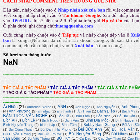
CÁCH NHẬP COMMENT TRÊN HƯƠNG QUÊ NHÀ
Đầu tiên, nhấp chuột vào ô
Nhập nhận xét của bạn
rồi viết comment
Viết xong, nhấp chuột vào ô
Tài khoản Google
.
Sau đó nhấp chuộ
vào
Tên/URL
thì sẽ hiện ra 2 ô. Ô phía trên, ghi
Họ và tên
của bạn
Ô phía dưới, ghi dòng chữ:
huongquenha.com
Cuối cùng, nhấp chuột vào ô
Tiếp tục
và nhấp chuột tiếp vào ô
Xuấ
bản
là xong.
(Nếu bạn đã có sẵn Tài khoản Google, thì sau khi viế
comment, chỉ cần nhấp chuột vào ô
Xuất bản
là thành công
)
Số lượt xem tháng trước
NaN
-------------------------------------------------------------------------
TÁC GIẢ & TÁC PHẨM
*
TÁC GIẢ & TÁC PHẨM
*
TÁC GIẢ & TÁC PHẨ
*
TÁC GIẢ & TÁC PHẨM
*
TÁC GIẢ & TÁC PHẨM
-----------------------------------
-------------------------------------------------------------------------------------------------------------
--------------
Ái Nhân
(21)
ẢNH
(58)
Anh Phon
Ambrose Bierce
(1)
Anh Ngọc
(1)
Anh Nguyên
(1)
(4)
Anh Phương
(9)
Bạch Diệp
(5)
âm nhạc
(2)
âm thanh
(1)
Ân Thiên
(1)
Bách Mỵ
(2
BÀN TRÒN VĂN NGHỆ
(87)
Bảo Hồ
(1)
Bảo Lâm
(1)
Bảo Ninh
(2)
Bé Hải Dân
(1
Bích Ái
(3)
Bích Lê
(4)
Bình Địa Mộc
(3)
Bích Ngọc
(1)
Bích Vân
(2)
Bình Nguyên
(1
Bobby Nam Giang
(3)
Bình Nguyên Trang
(2)
binh pháp
(1)
Bình Tâm
(1)
Bùi Anh Sắ
Bùi Đức Ánh
(66)
Bùi Hoài Vân
(5
(1)
Bùi Công Thuấn
(1)
Bùi Danh Hải Phong
(1)
Bùi Nguyên Bằng
(25)
Bùi Nhựa
(4)
Bù
Bùi Huyền Tương
(2)
Bùi Hữu Phước
(1)
Văn Bồng
(5)
BÚT KÝ
(17)
Bùi Việt Thắng
(2)
Ca Dao
(2)
Cao Duy Thảo
(1)
Cao Ki