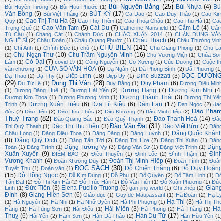
Bùi Nguyên Bằng
(25)
Bùi Nhựa
(4)
Bù
Bùi Huyền Tương
(2)
Bùi Hữu Phước
(1)
Văn Bồng
(5)
BÚT KÝ
(17)
Bùi Việt Thắng
(2)
Ca Dao
(2)
Cao Duy Thảo
(1)
Cao Ki
Cao Thị Thu Hà
(3)
Quy
(1)
Cao Thọ Thêm
(2)
Cao Thoại Châu
(1)
Cao Thu Hà
(1)
Ca
Cao Văn Tam
(5)
Cát Du
(7)
Cẩm Lệ
(4)
Trọng Quế
(1)
Catherine Mansfield
(1)
Cẩ
Tú Cầu
(1)
Chàng Cát
(1)
Chánh Đức
(1)
CHÀO XUÂN 2014
(1)
CHÂN DUNG VĂ
Châu Thạch
(9)
NGHỆ SĨ
(2)
Châu Đoàn
(1)
Châu Quang Phước
(1)
Châu Thường Vin
CHỦ BIÊN
(141)
(1)
Chí Anh
(1)
Chính Đức
(1)
chủ
(1)
Chu Giang Phong
(1)
Chu La
Chu Ngạn Thư
(10)
Chu Trầm Nguyên Minh
(16)
(2)
Chu Vương Miện
(1)
Chúa Sơ
Cỏ Dại
(7)
Lâm
(1)
covid 19
(1)
Công Nguyễn
(1)
Cơ Xương
(1)
Cúc Dương
(1)
Cuộc th
CỬA SỔ VĂN HÓA
(6)
văn chương
(1)
Dạ Ngân
(1)
Dã Phong Bình
(2)
Dã Phương
(1
DỌC ĐƯỜN
Diệp Linh
(18)
Dino Buzzati
(3)
Dạ Thảo
(2)
Dạ Thy
(1)
Diệp Uy
(1)
(29)
Dung Thị Vân
(28)
Duy Phạm
(6)
Du Tử Lê
(1)
Duy Bằng
(1)
Dương Diệu Min
Dương Hằng
(7)
Dương Kim Nhi
(4
(1)
Dương Đăng Huệ
(1)
Dương Hải Yến
(2)
Dương Thành Thái
(3)
Dương Kim Thoa
(1)
Dương Phương Vinh
(1)
Dương Thị Yế
Dương Xuân Triều
(6)
Dzạ Lữ Kiều
(6)
Đàm Lan
(17)
Trinh
(2)
Đan Ngọc
(2)
đạ
Đào Phạ
đức
(2)
Đào Hiền
(2)
Đào Hữu Thức
(2)
Đào Khương
(2)
Đào Minh Hiệp
(2)
Thuỳ Trang
(82)
Đào Thanh Hoà
(14)
Đào Quang Bắc
(1)
Đào Quý Thạnh
(1)
Đà
Đào Văn Đạt
(31)
Đào Thị Thu Hiền
(3)
Đào Viết Bửu
(7)
Thị Quý Thanh
(1)
Đặn
Đặng Quốc Khán
Châu Long
(1)
Đặng Diệu Thoa
(1)
Đăng Đăng
(1)
Đăng Huỳnh
(1)
(8)
Đặng Quý Địch
(3)
Đặng Tấn Tới
(2)
Đặng Thị Hoa
(2)
Đặng Thị Xuân
(1)
Đặn
Đặng Tường Vy
(3)
Đặn
Toán
(1)
Đăng Trình
(1)
Đặng Văn Sử
(1)
Đặng Việt Trinh
(1)
Xuân Xuyến
(9)
Đin
ĐIỂM BÁO
(2)
Điêu Thuyền
(1)
Đinh Lốc
(2)
Đình Thậm
(1)
Vương Khanh
(4)
Đoàn Thị Minh Hiệp
(4)
Đoàn Khương Duy
(1)
Đoàn Tình
(1)
Đoà
ĐỌC SÁCH
(30)
Đỗ Chiến Thắng
(6)
Đỗ Duy Hoàn
Tuyết Thu
(1)
Đoản văn
(1)
(15)
Đỗ Hồng Ngọc
(5)
Đỗ KIm Dung
(1)
Đỗ Phu
(1)
Đỗ Quyên
(2)
Đỗ Tâm Linh
(1)
Đ
Tấn Đạt
(2)
Đỗ Thị Kim Hải
(2)
Đỗ Trúc Hàn
(1)
Đỗ Văn Tiến
(1)
Đỗ Xuân Phương
(1)
Đứ
Đức Tiên
(3)
Elena Pucillo Truong
(6)
Gian
Linh
(1)
gan jing world
(1)
Ghi chép
(2)
Đình
(8)
Giang Hiền Sơn
(6)
Giáo dục
(1)
Guy de Maupassant
(1)
Hà Đoàn
(2)
Hạ L
Hạ Thi
(3)
(1)
Hà Nguyên
(2)
Hà Nhi
(1)
Hà Nhữ Uyên
(2)
Hà Phi Phượng
(1)
Hà Thị Th
Hải Miên
(3)
Hả
Hằng
(1)
Hà Tùng Sơn
(1)
Hải Điểu
(1)
Hải Phong
(2)
Hải Thăng
(1)
Thuỵ
(6)
Hàn Du Tử
(17)
Hải Yến
(2)
Hàm Sơn
(1)
Hàn Dã Thảo
(2)
Hàn Hữu Yên
(1