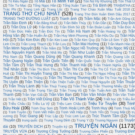
Tô Minh Yến
(21)
Tố Mai
(3)
(1)
Tô Kiều Ngân
(1)
Tôn Nữ Hỷ Khương
(2)
Tôn Thất Ú
Trà Bình
(4)
(2)
Tôn Tư Mạc
(1)
Tống Ngọc Hân
(1)
Tống Xuân Tám
(1)
TRABATHA
(1
Trác Phi
(1)
Trang Linh
(1)
Trang Lộc
(1)
Trang Thơ Chào Xuân Mậu Tuất 2018
(1
TRANG THƠ CHỦ NHẬT
(528)
Trang Thơ Đón Xuân Đinh Dậu 2017
(1
TRANG THƠ ĐƯỜNG LUẬT
(17)
Tranh ảnh
(3)
Trầm Mặc
(4)
Trần Anh Dũng
(1
Trần Bảo Định
(4)
Trần Duy Đứ
Trần Băng Khuê
(1)
Trần Biên Thùy
(1)
Trần Dần
(1)
(17)
Trần Dzạ Lữ
(4)
Trần Định
(1)
Trần Đình Sử
(2)
Trần Đoàn Luận
(1)
Trần Đức Á
Trần Hà Nam
(4)
Trầ
(2)
Trần Đức Hiển
(1)
Trần Đức Tín
(1)
Trần Hoàng Vy
(2)
Hồng Vân
(5)
Trần Hữ
Trần Huiền Ân
(2)
Trần Huy Minh Phương
(2)
Trần Hữu Du
(1)
Hội
(17)
Trần Kim Đức
(5)
Trần Kim Loan
(2)
Trần Kim Quy
(1)
Trần Lê Sơn Ý
(2)
Trầ
Trần Mai Hường
(11)
Linh Chi
(1)
Trần Long Thạch
(1)
Trần Lưu
(1)
Trần Mạnh Hảo
(1
Trần Minh Nguyệt
(16)
Trần Ngọc Hồ Trường
(4)
Trần Ngọc Mỹ
(11
Trần Năm
(1)
Trần Nguyên Hạnh
(6)
Trần Như Luận
(3)
Trần Nhã My
(2)
Trần Nhương
(1)
Trầ
Trần Quang Dũng
(4)
Trần Quang Khanh
(12)
Phù Nam
(1)
Trần Quang Lộc
(1
Trần Quang Ngân
(10)
Trần Quốc Tiến
(8)
Trần Quốc Toàn
(1)
Trần Quốc Việt
(1
Trần Tâm
(7)
Trần Thái Hưng
(5)
Trần Thanh Hải
(3)
Trầ
Trần Thành Nghĩa
(1)
Thế Nhân
(13)
Trần Thi Ca
(9)
Trần Thị Bích Thu
(1)
Trần Thị Cổ Tích
(2)
Trần Th
Trần Thị Huyền Trang
(3)
Trần Th
Huệ
(1)
Trần Thị Mai
(1)
Trần Thị Ngọc Hồng
(1)
Thanh
(5)
Trần Thị Thương Thương
(4)
Trầ
Trần Thị Thắng
(1)
Trần Thị Trúc Hạ
(1)
Thị Uyên
(8)
Trần Thiện
(3)
Trần Thuậ
Trần Thiện Tuấn
(1)
Trần Thoại Nguyên
(2)
(7)
Trần Thúy Lành
(6)
Trần Thuỳ Trang
(1)
Trần Thư
(1)
Trần Thương Nhiều
(1)
Trầ
Trần Tuấ
Trọng Hưng
(2)
Trần Trọng Tân
(1)
Trần Trọng Vũ
(2)
Trần Tuấn Anh
(2)
Thanh
(10)
Trần Văn Bạn
(16)
Trần Văn Nhân
(5)
Trần Vạn Giã
(2)
Trần Văn Thiê
Trần Võ Thành Văn
(24)
Trần Viết Dũng
(11)
(1)
Trần Việt
(1)
Triết học
(2)
Triều Â
Triệu Từ Truyền
(30)
Trịn
(2)
Triều Châu
(1)
Triều La Vỹ
(2)
Triệu Lam Châu
(1)
Bửu Hoài
(106)
Trịnh Hoài Linh
(5)
Trịnh Huy
(4)
Trịnh Duy Sơn
(2)
Trịnh Thuỳ M
(1)
Trịnh Tuyên
(1)
Trịnh Viết Hiền
(1)
Trịnh Viết Hiệp
(1)
Trịnh Yến
(2)
Trọng Mật
(2)
tr
Trúc Giang
(4)
Trúc Thanh Tâm
(12)
Trú
vương
(1)
Trúc Lập
(1)
Trúc Linh Lan
(2)
Thuyên
(3)
Truyệ
trung quốc
(1)
Trung Trung Đỉnh
(1)
Trung Y
(1)
Truong Nguyen
(1)
TRUYỆN NGẮN
(1173
dài
(10)
TRUYỆN DỊCH
(17)
Truyện ký
(2)
TRUYỆN VỪA
(14)
Trương Công Tưởng
(16)
Trương Đìn
Trương Diễm Phiến
(1)