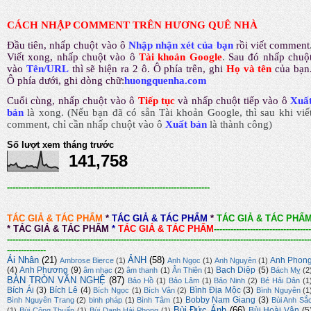
CÁCH NHẬP COMMENT TRÊN HƯƠNG QUÊ NHÀ
Đầu tiên, nhấp chuột vào ô
Nhập nhận xét của bạn
rồi viết comment
Viết xong, nhấp chuột vào ô
Tài khoản Google
.
Sau đó nhấp chuộ
vào
Tên/URL
thì sẽ hiện ra 2 ô. Ô phía trên, ghi
Họ và tên
của bạn
Ô phía dưới, ghi dòng chữ:
huongquenha.com
Cuối cùng, nhấp chuột vào ô
Tiếp tục
và nhấp chuột tiếp vào ô
Xuấ
bản
là xong.
(Nếu bạn đã có sẵn Tài khoản Google, thì sau khi viế
comment, chỉ cần nhấp chuột vào ô
Xuất bản
là thành công
)
Số lượt xem tháng trước
141,758
-------------------------------------------------------------------------
TÁC GIẢ & TÁC PHẨM
*
TÁC GIẢ & TÁC PHẨM
*
TÁC GIẢ & TÁC PHẨ
*
TÁC GIẢ & TÁC PHẨM
*
TÁC GIẢ & TÁC PHẨM
-----------------------------------
-------------------------------------------------------------------------------------------------------------
--------------
Ái Nhân
(21)
ẢNH
(58)
Anh Phon
Ambrose Bierce
(1)
Anh Ngọc
(1)
Anh Nguyên
(1)
(4)
Anh Phương
(9)
Bạch Diệp
(5)
âm nhạc
(2)
âm thanh
(1)
Ân Thiên
(1)
Bách Mỵ
(2
BÀN TRÒN VĂN NGHỆ
(87)
Bảo Hồ
(1)
Bảo Lâm
(1)
Bảo Ninh
(2)
Bé Hải Dân
(1
Bích Ái
(3)
Bích Lê
(4)
Bình Địa Mộc
(3)
Bích Ngọc
(1)
Bích Vân
(2)
Bình Nguyên
(1
Bobby Nam Giang
(3)
Bình Nguyên Trang
(2)
binh pháp
(1)
Bình Tâm
(1)
Bùi Anh Sắ
Bùi Đức Ánh
(66)
Bùi Hoài Vân
(5
(1)
Bùi Công Thuấn
(1)
Bùi Danh Hải Phong
(1)