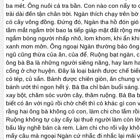
ba mét. Ông nuôi cá tra bần. Con nào con nấy to c
trải dài đến tận chân trời. Ngàn thích chạy trên b
có cây vông đồng. Đứng đó, Ngàn tha hồ đón gió 
tầm mắt ngắm trời bao la tiếp giáp mặt đất rộng
ngắm bóng người nhấp nhô, lom khom, khi ẩn khi 
xanh mơn mởn. Ông ngoại Ngàn thường bảo ông
ngũ cũng thừa của ăn, của để. Ruộng bạt ngàn, cây
ông bà Ba là những người siêng năng, hay lam h
cống ở chợ huyện. Đây là loại bánh được chế biế
có tép, củ sắn. Bánh được chiên giòn, ăn chung v
bánh ướt thì ngon hết ý. Bà Ba chỉ bán buổi sáng
xay bột, chăm sóc vườn cây, thăm ruộng. Bà Ba 
biết có ăn với ngủ rồi chờ chết thì có khác gì con
rằng hai ông bà không có con, làm chi cho lắm rồi
Ruộng không tự cày cấy lại thuê người làm còn lời
bấu lây nghề bán cà rem. Làm chi cho rối vậy khôn
mấy câu mà ngoại Ngàn cứ nhắc đi nhắc lại mãi vì 