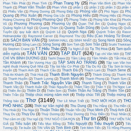
Phan Trang Hy
(25)
Phan Tiên Phát
(1)
Phan Tình
(1)
Phan Văn Bình
(1)
Phan Vă
Phan Văn Thuần
(3)
Thạnh
(1)
Phan Vĩnh
(1)
phần 1
(1)
phần 2
(1)
phần 3
(1)
phần 
Phỏng vấn
(7)
Ph
(1)
Phiêu Vân
(1)
Phong Dương
(2)
Phong Điệp
(1)
Phú Ngọc
(1)
Quang
(3)
Phú Xuân
(8)
Phùng Hiếu
(10)
Phùng Gia Lộc
(1)
Phùng Hiệu
(1)
Phùn
Phùng Phương Quý
(7)
Hoàng Chương
(1)
Phụng Thiên
(1)
Phùng Văn Khai
(1)
Phướ
Phương Phương
(10)
Phương Uy
(5)
Vũ
(1)
Quan Thế Âm
(1)
Quảng Ngọc
(1
Quang Tuấn Dũng
(9)
Quảng Ngôn Lê Ngữ
(1)
Quang Thám
(1)
Quốc Hùng
(2)
Quố
Quỳnh Nga
(16)
Tuyên
(1)
quy luật dịch
(1)
Quỳnh Lệ
(1)
Quỳnh Trâm
(1)
Raso
Rêu (Cao Hoàng Từ Đoan
Helmandollar
(1)
Raymond Carver
(1)
Raymond Thư
(1)
SÁCH BẠN VĂN
(71)
(13)
Song Ninh
(11)
Sôn
SARAH HALL
(1)
SINH NHẬT
(1)
Hương
(11)
Sông Song
(8)
Sơn Trần
(15)
Sông Lam
(1)
Sơn Tịnh
(2)
Sruthi Thekkia
T.T.Hiếu Thảo
(22)
Tạ Thị Hoa
(14)
Tam quố
(1)
Stephen Crane
(1)
Tạ Nghi Lễ
(1)
TẢN VĂN
(230)
TẠP BÚT
(624)
diễn nghĩa
(4)
TẠ
Tạp chí Văn Mới
(1)
CHÍ VN BÌNH DƯƠNG
(11)
Tashi Dawa
(1)
Tâm Lãng
(1)
Tâm Nhiên
(2)
Tấn Hòa
(1
TẬP SAN ÁO TRẮNG
(39)
Tần Khánh
(4)
Tân Vương Huy
(1)
Tập san Văn họ
nghệ thuật Hương Quê Nhà
(1)
Tây bá hầu Cơ Phát
(1)
Tây Du Ký
(1)
Tây Sơn bi hùn
Thạch Đà
(7)
Thạch Sene
(5
truyện
(2)
Thạch Anh
(2)
Thạch Cầu
(1)
Thạch Lam
(1)
Thanh Bình Nguyên
(27)
Thái An Khánh
(2)
Thái Hoà
(1)
Thành Dũng
(1)
Thanh Hả
Thanh Minh
(4)
(1)
Thanh Huyền
(2)
Thanh Lương
(2)
Thanh Phong
(1)
Thanh Sơn
(1
Thanh Trắc Nguyễn Văn
(42)
Thanh Thảo
(3)
Thanh Tùng
(7)
Thành Văn
(3
Thạnh Văn
(1)
Thanh Xuân
(2)
Thảo Nguyễn
(1)
Thâm Tâm
(1)
Thần Y
(1)
Thi Ngọc La
Thiên Di
(5)
Thiên Thần Áo Trắng
(7)
Thiên Tôn
(10
(1)
Thiên Ân
(1)
Thiên Sơn
(1)
Thiệp chúc mừng năm mới
(4)
Thiệp chúc Tết
(3)
Thiệp mừng
(3
Thiên Trần
(1)
Thơ
(3149)
TH
THƠ MỜI HOẠ
(7)
Thông báo
(1)
Thơ Lê Nhựt Triết
(1)
PHỔ NHẠC
(106)
Thời sự Văn nghệ
(6)
Thu Dung
(3)
Thu Hằng
(1)
Thu Hiền
(1
Thuận Thảo
(8)
Thục Minh
(7)
Thuỳ Anh
(13
Thu Hoài
(1)
Thu Nga
(1)
Thuận Yến
(1)
Thụy Du
(3)
Thuỵ Du
(1)
Thuỳ Dương
(1)
Thùy Dương
(1)
Thủy Điền
(1)
Thuỳ Nhân
(1
Thư tin
(285)
Thư cảm ơn
(1)
Thư ngỏ
(1)
THƯ NGỎ CỦA HQN
(2)
THƯ VIỆN TÁ
Tiểu thuyết
(107)
Tiểu luận
(4)
Tiểu Nguyệt
(5)
GIẢ
(1)
Tiểu Mục Đồng
(1)
Tiê
Tịnh Bình
(19)
Tương
(1)
Tin buồn
(2)
TIN VĂN
(2)
Tịnh Minh Tiến
(2)
Tô Hồng Phươn