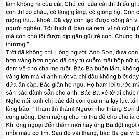
làm không ra của cải. Chứ có của cải thì thiếu g
con thì có cháu, có láng giềng, có giòng họ. Cò
ruộng thì… khoẻ. Đã vậy còn tạo được công ăn v
người nghèo. Tôi thích đi bán cà rem vì nó cũng 
mà còn cho tôi được dịp gần gũi trẻ con. Chúng t
thương.”
Trời đã không chìu lòng người. Anh Sơn, đứa co
hơn vàng hơn ngọc đã cạy tủ cuỗm mất hộp nữ tr
đem về cho cha mẹ ruột. Bác Ba buồn lắm, không 
vàng lớn mà vì anh ruột và chị dâu không biết d
đứa ăn cắp. Bác giận họ ngu. Họ ham lợi trước m
sản bác dành sẵn cho anh. Bác Ba xé tờ di chúc rồ
Nghe nói, anh chị bác dắt con qua nhà lạy lục, xi
lùng bảo: "Tham thì thâm! Người như thằng Sơn th
cũng uổng. Đem ruộng cho nó thà để cho chó ỉa c
Khi ông ngoại đến thăm mới hay ông Ba đột ngột
nhồi máu cơ tim. Sau đó vài tháng, bác Ba gái vì 