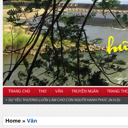
TRANG CHỦ
THƠ
VĂN
TRUYỆN NGẮN
TRANG TH
+ SỰ YÊU THƯƠNG LUÔN LÀM CHO CON NGƯỜI HẠNH PHÚC (N.H.D)
Home »
Văn