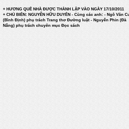
+ HƯƠNG QUÊ NHÀ ĐƯỢC THÀNH LẬP VÀO NGÀY 17/10/2011
+ CHỦ BIÊN: NGUYỄN HỮU DUYÊN - Cùng các anh: - Ngô Văn C
(Bình Định) phụ trách Trang thơ Đường luật - Nguyễn Phin (Đà
Nẵng) phụ trách chuyên mục Đọc sách