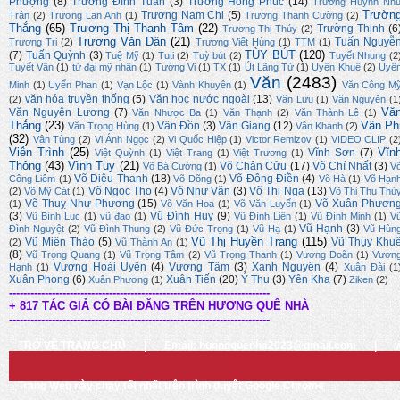
Phượng
(8)
Trương Đình Tuấn
(3)
Trương Hồng Phúc
(14)
Trương Huỳnh Nh
Trườn
Trương Nam Chi
(5)
Trân
(2)
Trương Lan Anh
(1)
Trương Thanh Cường
(2)
Thắng
(65)
Trương Thị Thanh Tâm
(22)
Trường Thịnh
(6
Trương Thị Thúy
(2)
Trương Văn Dân
(21)
Tuấn Nguyễ
Trương Tri
(2)
Trương Viết Hùng
(1)
TTM
(1)
TÙY BÚT
(120)
(7)
Tuấn Quỳnh
(3)
Tuệ Mỹ
(1)
Tuti
(2)
Tuỳ bút
(2)
Tuyết Nhung
(2
Tuyết Vân
(1)
tứ đại mỹ nhân
(1)
Tường Vi
(1)
TX
(1)
Út Lãng Tử
(1)
Uyên Khuê
(2)
Uyê
Văn
(2483)
Minh
(1)
Uyển Phan
(1)
Vạn Lộc
(1)
Vành Khuyên
(1)
Văn Công M
văn hóa truyền thống
(5)
Văn học nước ngoài
(13)
(2)
Văn Lưu
(1)
Văn Nguyên
(1
Vă
Văn Nguyên Lương
(7)
Văn Nhược Ba
(1)
Văn Thạnh
(2)
Văn Thành Lê
(1)
Thắng
(23)
Vân Ph
Vân Đồn
(3)
Vân Giang
(12)
Văn Trọng Hùng
(1)
Vân Khanh
(2)
(32)
Vân Tùng
(2)
Vi Ánh Ngọc
(2)
Vi Quốc Hiệp
(1)
Victor Remizov
(1)
VIDEO CLIP
(2
Viễn Trình
(25)
Vĩn
Vĩnh Sơn
(7)
Việt Quỳnh
(1)
Việt Trang
(1)
Việt Trương
(1)
Thông
(43)
Vĩnh Tuy
(21)
Võ Chân Cửu
(17)
Võ Chí Nhất
(3)
Võ Bá Cường
(1)
V
Võ Diệu Thanh
(18)
Võ Đông Điền
(4)
Công Liêm
(1)
Võ Dõng
(1)
Võ Hà
(1)
Võ Hạn
Võ Ngọc Thọ
(4)
Võ Như Văn
(3)
Võ Thị Nga
(13)
(2)
Võ Mỹ Cát
(1)
Võ Thị Thu Thủ
Võ Thuỵ Như Phương
(15)
Võ Xuân Phươn
(1)
Võ Văn Hoa
(1)
Võ Văn Luyến
(1)
(3)
Vũ Đình Huy
(9)
Vũ Bình Lục
(1)
vũ đạo
(1)
Vũ Đình Liên
(1)
Vũ Đình Minh
(1)
V
Vũ Hạnh
(3)
Đình Nguyệt
(2)
Vũ Đình Thung
(2)
Vũ Đức Trọng
(1)
Vũ Hạ
(1)
Vũ Hùn
Vũ Thị Huyền Trang
(115)
Vũ Miên Thảo
(5)
Vũ Thụy Khu
(2)
Vũ Thành An
(1)
(8)
Vũ Trọng Quang
(1)
Vũ Trọng Tâm
(2)
Vũ Trọng Thanh
(1)
Vương Doãn
(1)
Vươn
Vương Hoài Uyên
(4)
Vương Tâm
(3)
Xanh Nguyên
(4)
Hạnh
(1)
Xuân Đài
(1
Xuân Phong
(6)
Xuân Tiến
(20)
Ý Thu
(3)
Yên Kha
(7)
Xuân Phương
(1)
Ziken
(2)
-------------------------------------------------------------------------
+ 817 TÁC GIẢ CÓ BÀI ĐĂNG TRÊN HƯƠNG QUÊ NHÀ
-------------------------------------------------------------------------
TRỞ VỀ TRANG CHỦ
|
Email: huongquenha2023@gmail.com
|
Trang Web này chạy tốt nhất trên trình duyệt Google Chrome