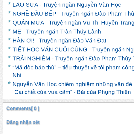
LÃO SƯA - Truyện ngắn Nguyễn Văn Học
NGHỀ ĐẦU BẾP - Truyện ngắn Đào Phạm Thù
QUÁN MƯA - Truyện ngắn Vũ Thị Huyền Tran
MẸ - Truyện ngắn Trần Thúy Lành
HÂN ƠI! - Truyện ngắn Đào Văn Đạt
TIẾT HỌC VĂN CUỐI CÙNG - Truyện ngắn Ngu
TRẢI NGHIỆM - Truyện ngắn Đào Phạm Thùy 
“Mã độc báo thù” – tiểu thuyết về tội phạm côn
Nhi
Nguyễn Văn Học chiêm nghiệm những vấn đề x
“Cái chết của vua câm” - Bài của Phụng Thiên
Comments[ 0 ]
Đăng nhận xét