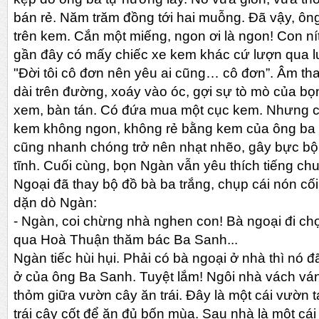
bán rẻ. Năm trăm đồng tới hai muỗng. Đã vậy, ôn
trên kem. Cắn một miếng, ngon ơi là ngon! Con ní
gần đây có mấy chiếc xe kem khác cứ lượn qua lư
"Đời tôi cô đơn nên yêu ai cũng… cô đơn”. Âm th
dài trên đường, xoáy vào óc, gợi sự tò mò của bọ
xem, bàn tán. Có đứa mua một cục kem. Nhưng c
kem không ngon, không rẻ bằng kem của ông ba 
cũng nhanh chóng trở nên nhạt nhẽo, gây bực bội
tĩnh. Cuối cùng, bọn Ngàn vẫn yêu thích tiếng chu
Ngoại đã thay bộ đồ bà ba trắng, chụp cái nón cối
dặn dò Ngàn:
- Ngàn, coi chừng nhà nghen con! Bà ngoại đi ch
qua Hoà Thuận thăm bác Ba Sanh...
Ngàn tiếc hùi hụi. Phải có bà ngoại ở nhà thì nó 
ở của ông Ba Sanh. Tuyệt lắm! Ngôi nhà vách vá
thỏm giữa vườn cây ăn trái. Đây là một cái vườn 
trái cây cốt để ăn đủ bốn mùa. Sau nhà là một c