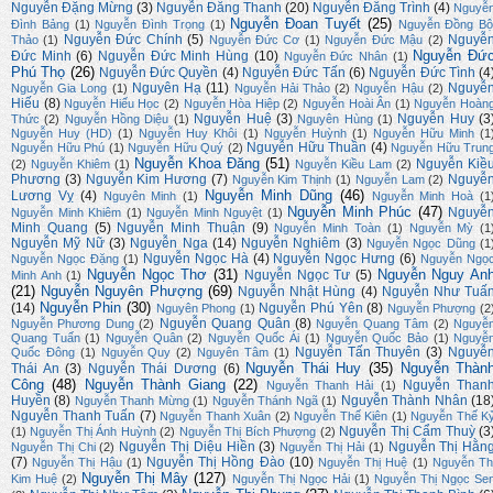
Nguyễn Đặng Mừng
(3)
Nguyễn Đăng Thanh
(20)
Nguyễn Đăng Trình
(4)
Nguyễ
Nguyễn Đoan Tuyết
(25)
Đình Bảng
(1)
Nguyễn Đình Trọng
(1)
Nguyễn Đồng Bộ
Nguyễn Đức Chính
(5)
Nguyễ
Thảo
(1)
Nguyễn Đức Cơ
(1)
Nguyễn Đức Mậu
(2)
Nguyễn Đứ
Đức Minh
(6)
Nguyễn Đức Minh Hùng
(10)
Nguyễn Đức Nhân
(1)
Phú Thọ
(26)
Nguyễn Đức Quyền
(4)
Nguyễn Đức Tấn
(6)
Nguyễn Đức Tình
(4
Nguyên Hạ
(11)
Nguyễ
Nguyễn Gia Long
(1)
Nguyễn Hải Thảo
(2)
Nguyễn Hậu
(2)
Hiếu
(8)
Nguyễn Hiếu Học
(2)
Nguyễn Hòa Hiệp
(2)
Nguyễn Hoài Ân
(1)
Nguyễn Hoàn
Nguyễn Huệ
(3)
Nguyễn Huy
(3
Thức
(2)
Nguyễn Hồng Diệu
(1)
Nguyên Hùng
(1)
Nguyễn Huy (HD)
(1)
Nguyễn Huy Khôi
(1)
Nguyễn Huỳnh
(1)
Nguyễn Hữu Minh
(1
Nguyễn Hữu Thuần
(4)
Nguyễn Hữu Phú
(1)
Nguyễn Hữu Quý
(2)
Nguyễn Hữu Trun
Nguyễn Khoa Đăng
(51)
Nguyễn Kiề
(2)
Nguyễn Khiêm
(1)
Nguyễn Kiều Lam
(2)
Phương
(3)
Nguyễn Kim Hương
(7)
Nguyễ
Nguyễn Kim Thịnh
(1)
Nguyễn Lam
(2)
Nguyễn Minh Dũng
(46)
Lương Vỵ
(4)
Nguyên Minh
(1)
Nguyễn Minh Hoà
(1
Nguyễn Minh Phúc
(47)
Nguyễ
Nguyễn Minh Khiêm
(1)
Nguyễn Minh Nguyệt
(1)
Minh Quang
(5)
Nguyễn Minh Thuận
(9)
Nguyễn Minh Toàn
(1)
Nguyễn Mỳ
(1
Nguyễn Mỹ Nữ
(3)
Nguyễn Nga
(14)
Nguyễn Nghiêm
(3)
Nguyễn Ngọc Dũng
(1
Nguyễn Ngọc Hà
(4)
Nguyễn Ngọc Hưng
(6)
Nguyễn Ngọc Đặng
(1)
Nguyễn Ngọ
Nguyễn Ngọc Thơ
(31)
Nguyễn Nguy An
Nguyễn Ngọc Tư
(5)
Minh Anh
(1)
(21)
Nguyễn Nguyên Phượng
(69)
Nguyễn Nhật Hùng
(4)
Nguyễn Như Tuấ
Nguyễn Phin
(30)
(14)
Nguyễn Phú Yên
(8)
Nguyên Phong
(1)
Nguyễn Phượng
(2
Nguyễn Quang Quân
(8)
Nguyễn Phương Dung
(2)
Nguyễn Quang Tâm
(2)
Nguyễ
Quang Tuấn
(1)
Nguyễn Quân
(2)
Nguyễn Quốc Ái
(1)
Nguyễn Quốc Bảo
(1)
Nguyễ
Nguyễn Tấn Thuyên
(3)
Nguyễ
Quốc Đông
(1)
Nguyễn Quy
(2)
Nguyên Tâm
(1)
Nguyễn Thái Huy
(35)
Nguyễn Thàn
Thái An
(3)
Nguyễn Thái Dương
(6)
Công
(48)
Nguyễn Thành Giang
(22)
Nguyễn Than
Nguyễn Thanh Hải
(1)
Huyền
(8)
Nguyễn Thành Nhân
(18
Nguyễn Thanh Mừng
(1)
Nguyễn Thánh Ngã
(1)
Nguyễn Thanh Tuấn
(7)
Nguyễn Thanh Xuân
(2)
Nguyễn Thế Kiên
(1)
Nguyễn Thế K
Nguyễn Thị Cẩm Thuỳ
(3
(1)
Nguyễn Thị Ánh Huỳnh
(2)
Nguyễn Thị Bích Phượng
(2)
Nguyễn Thị Diệu Hiền
(3)
Nguyễn Thị Hằn
Nguyễn Thị Chi
(2)
Nguyễn Thị Hải
(1)
(7)
Nguyễn Thị Hồng Đào
(10)
Nguyễn Thị Hậu
(1)
Nguyễn Thị Huệ
(1)
Nguyễn Th
Nguyễn Thị Mây
(127)
Kim Huệ
(2)
Nguyễn Thị Ngọc Hải
(1)
Nguyễn Thị Ngọc Se