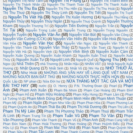
Nguyễn Thị Phụng
(27)
Nguyễn Thị Như Tâm
(3)
Nguyễn Thị Thanh Bình
(6
(2)
Nguyễn Thị Thành Nhân
(1)
Nguyễn Thị Thanh Toàn
(1)
Nguyễn Thị Thanh Xuân
(1
Nguyễn Thị Thu Ba
(23)
Nguyễ
Nguyễn Thị Thu Hiền
(1)
Nguyễn Thị Thu Hoài
(1)
Thị Thu Thuý
(3)
Nguyễn Thị Thùy Linh
(3)
Nguyễn Thị Tiết
(3)
Nguyễn Thị Tuyế
Nguyễn Thị Việt Hà
(39)
Nguyễn Thị Xuân Hương
(14)
(1)
Nguyễn Thu Hằng
(1
Nguyễn Thủy
(4)
Nguyễn Thúy Ngân
(13)
Nguyễn Thườn
Nguyễn Thuý Quỳnh
(2)
Nguyễ
Kham
(3)
Nguyễn Tiến Đường
(8)
Nguyễn Thượng Trí
(2)
Nguyễn Trần
(1)
Trí Tài
(40)
Nguyễn Trọng Luân
(2)
Nguyễn Trung
(1)
Nguyễn Trung Nguyên
(1
Nguyễn Văn Ân
(68)
Nguyễn Tuyển
(4)
Nguyễn Văn Bút
(6)
Nguyễn Văn Công
(2
Nguyễn Văn Cường (CCK)
(4)
Nguyễn Văn Hiến
(5)
Nguyễn Văn Hoà
(5)
Nguyễ
Nguyễn Văn Học
(55)
Văn Hòa
(2)
Nguyễn Văn Ngọc
(1)
Nguyễn Văn Thanh
(1
Nguyễn Văn Thảo
(17)
Nguyễn Văn Thành
(1)
Nguyễn Văn Toan
(1)
Nguyên Vi
(1
Nguyễn Vĩnh Bình
(3)
Nguyễn Xuân Cảm
(3
Nguyễn Việt Hà
(2)
Nguyễn Vinh
(1)
Nguyễn Xuân Dương
(1)
Nguyễn Xuân Khánh
(1)
Nguyễn Xuân Thuỷ
(1)
Nguyễn Xuâ
Ngưng Thu
(44)
Nguyễn Xuân Tư
(3)
Nguyệt Linh
(5)
Thủy
(1)
Nguyệt Quế
(1)
Nh
Nhã Thiên
(7)
Ngọc
(1)
nhà Thương
(1)
Nhân Hậu
(2)
NHÂN VẬT
(1)
Nhật Nguyệt Xuâ
NHỚ THUỞ Ấ
Nhật Quang
(17)
Hương
(1)
Nhất Sinh
(1)
Nhật Vũ
(1)
Nhi Hạ
(1)
THƠ
(37)
Như Hoài
(4)
NHỮNG ÁNG VĂN HAY VỀ LÀNG QUÊ VIỆT NAM
(7
NHỮNG NGƯỜI BẠN ĐÂT THỦ
(6)
NHỮNG NGƯỜI THỰC HIỆN HQN
(5)
Nôn
NỬA THÁNG MỘT TÁC GIẢ VÀ MỘ
Quốc Lập
(2)
NP phan
(1)
Nửa Đời hư
(1)
BÀI THƠ HAY
(38)
Phạ
nước
(1)
O. Henry
(1)
P.N. Thường Đoan
(1)
Pearl
(1)
Ánh
(34)
Phạm Anh Xuân
(3)
Phạm Bá Nhơn
(2)
Phạm Cao Hoàng
(1)
Phạm Đìn
Phạm Hữu Hoàng
(20)
Nghi
(1)
Phạm Hổ
(1)
Phạm Kiều Hưng
(1)
Phạm Lâm
(1)
Phạ
Phạm Minh Dũng
(14)
Phạm Minh Hiền
(9)
Phạm Minh Thuận
(10
Lê Tường Vi
(1)
Phạm Ngân
(3)
Phạm Mỹ
(1)
Phạm Như Vân
(1)
Phạm Phan Hòa
(1)
Phạm Phương La
Phạm Thái Ba
(4)
Phạm Thị Hải Dương
(9)
(1)
Phạm Quỳnh An
(1)
Phạm Thị Liên
(1
Phạm Thị Mỹ Liên
(30)
Phạm Thị Phương Thảo
(3)
Phạm Thuý
(6)
Phạm Trầ
Phạm Tuấn Vũ
(29)
Phạm Tử Văn
(21)
Ái Linh
(4)
Phạ
Phạm Trung Tín
(2)
Văn Phương
(16)
Phan Anh
(12)
Phạm Văn Thạnh
(1)
Phạm Vũ
(1)
Phan Cung Việt
(1
Phan Đức Nam
(1)
Phan Hoài Thương
(1)
Phan Hoàng
(2)
Phan Huỳnh Điểu
(1)
Pha
Phan Mai Thư Nhã
(6)
Phan Nam
(20)
Hữu Lý
(1)
Phan Khanh
(2)
Phan Quỳnh Nh
Phan Tấn Lược
(6)
(1)
Phan Sửu
(1)
Phan Thanh Cương
(2)
Phan Thị Huỳnh Trang
(2