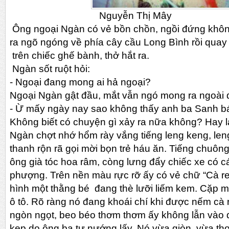
Nguyễn Thị Mây
Ông ngoại Ngàn có vẻ bồn chồn, ngồi đứng khôn
ra ngõ ngóng về phía cây cầu Long Bình rồi quay
trên chiếc ghế bành, thở hắt ra.
Ngàn sốt ruột hỏi:
- Ngoại đang mong ai hả ngoại?
Ngoại Ngàn gật đầu, mắt vẫn ngó mong ra ngoài
- Ừ mấy ngày nay sao không thấy anh ba Sanh b
Không biết có chuyện gì xảy ra nữa không? Hay l
Ngàn chợt nhớ hổm rày vắng tiếng leng keng, le
thanh rộn rã gọi mời bọn trẻ háu ăn. Tiếng chuông
ông già tóc hoa râm, còng lưng đẩy chiếc xe có 
phượng. Trên nền màu rực rỡ ấy có vẻ chữ “Cà r
hình một thằng bé đang thè lưỡi liếm kem. Cặp 
ô tô. Rõ ràng nó đang khoái chí khi được nếm cà 
ngòn ngọt, beo béo thơm thơm ấy không lẫn vào 
kẹp do ông ba tự nướng lấy. Nó vừa giòn, vừa 