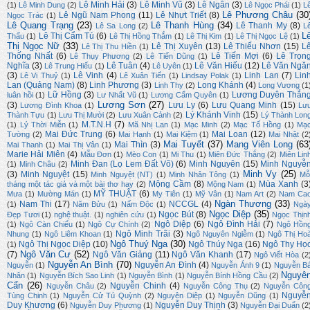
Lê Minh Hải
(3)
Lê Minh Vũ
(3)
Lê Ngân
(3)
(1)
Lê Minh Dung
(2)
Lê Ngọc Phái
(1)
L
Lê Phương Châu
(30
Lê Ngũ Nam Phong
(11)
Lê Nhựt Triết
(8)
Ngọc Trác
(1)
Lê Quang Trạng
(23)
Lê Thanh Hùng
(34)
Lê Thanh My
(8)
Lê Sa Long
(2)
L
L
Lê Thị Cẩm Tú
(6)
Thấu
(1)
Lê Thị Hồng Thắm
(1)
Lê Thị Kim
(1)
Lê Thị Ngọc Lệ
(1)
Thị Ngọc Nữ
(33)
Lê Thị Xuyên
(13)
Lê Thiếu Nhơn
(15)
L
Lê Thị Thu Hiền
(1)
Thống Nhất
(6)
Lê Tiến Mợi
(6)
Lê Trọn
Lê Thụy Phương
(2)
Lê Tiến Dũng
(1)
Nghĩa
(3)
Lê Tuân
(4)
Lê Văn Hiếu
(12)
Lê Văn Ngă
Lê Trung Hiếu
(1)
Lê Uyên
(1)
(3)
Lê Vinh
(4)
Linh Lan
(7)
Lin
Lê Vi Thuỷ
(1)
Lê Xuân Tiến
(1)
Lindsay Polak
(1)
Lan (Quảng Nam)
(8)
Linh Phương
(3)
Long Khánh
(4)
Linh Thy
(2)
Long Vương
(1
Lữ Hồng
(3)
Lương Duyên Thắn
luân hồi
(1)
Lư Nhất Vũ
(1)
Lương Cẩm Quyên
(1)
Lương Sơn
(27)
(3)
Lưu Ly
(6)
Lưu Quang Minh
(15)
Lương Đình Khoa
(1)
Lư
Lý Khánh Vinh
(15)
Thành Tựu
(1)
Lưu Thị Mười
(2)
Lưu Xuân Cảnh
(2)
Lý Thành Lon
M.T.N.H
(7)
(1)
Lý Thời Miễn
(1)
Mã Nhị Lan
(1)
Mạc Minh
(2)
Mạc Tố Hồng
(1)
Mạ
Mai Đức Trung
(6)
Mai Loan
(12)
Tường
(2)
Mai Hạnh
(1)
Mai Kiệm
(1)
Mai Nhật
(2
Mai Tuyết
(37)
Mang Viên Long
(63
Mai Thìn
(3)
Mai Thanh
(1)
Mai Thị Vân
(1)
Marie Hải Miên
(4)
Mẫu Đơn
(1)
Mèo Con
(1)
Mi Thu
(1)
Miên Đức Thắng
(2)
Miên Lin
Minh Đan (Lọ Lem Đất Võ)
(6)
Minh Nguyên
(15)
Minh Nguyễ
(1)
Minh Châu
(2)
Minh Vy
(25)
(3)
Minh Nguyệt
(15)
Minh Nguyệt (NT)
(1)
Minh Nhân Tông
(1)
Mỗ
Mộng Cầm
(8)
Mùa Xanh
(3
tháng một tác giả và một bài thơ hay
(2)
Mộng Nam
(1)
MỸ THUẬT
(6)
Mưa
(1)
Mường Mán
(1)
My Tiên
(1)
Mỹ Vân
(1)
Nam Art
(2)
Nam Ca
Ngàn Thương
(33)
Nam Thi
(17)
NCCGL
(4)
(1)
Năm Bửu
(1)
Nấm Độc
(1)
Ngà
Ngọc Diệp
(35)
Ngọc Bút
(8)
Đẹp Tươi
(1)
nghệ thuật.
(1)
nghiên cứu
(1)
Ngọc Thịn
Ngô Diệp
(6)
Ngô Đình Hải
(7)
(1)
Ngô Càn Chiểu
(1)
Ngô Cự Chính
(2)
Ngô Hồn
Ngô Minh Trãi
(3)
Nhung
(1)
Ngô Liêm Khoan
(1)
Ngô Nguyên Ngiễm
(1)
Ngô Thị Ho
Ngô Thuý Nga
(30)
Ngô Thị Ngọc Diệp
(10)
Ngô Thúy Nga
(16)
Ngô Thy Họ
(1)
Ngô Văn Cư
(52)
(7)
Ngô Văn Giảng
(11)
Ngô Văn Khanh
(17)
Ngô Viết Hòa
(2
Nguyễn An Bình
(70)
Nguyễn An Đình
(4)
Nguyễn
(1)
Nguyễn Ánh 9
(1)
Nguyễn B
Nguyê
Nhân
(1)
Nguyễn Bích Sao Linh
(1)
Nguyễn Bình
(1)
Nguyễn Bính Hồng Cầu
(2)
Cẩn
(26)
Nguyễn Chinh
(4)
Nguyễn Châu
(2)
Nguyễn Công Thụ
(2)
Nguyễn Côn
Nguyễ
Tùng Chinh
(1)
Nguyễn Cử Tú Quỳnh
(2)
Nguyên Diệp
(1)
Nguyễn Dũng
(1)
Duy Khương
(6)
Nguyễn Duy Thịnh
(3)
Nguyễn Duy Phương
(1)
Nguyễn Đại Duẩn
(2