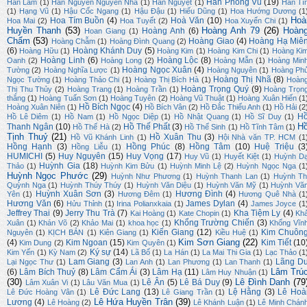
Hàn Phong Vũ
(19)
Hàn Lâm
(1)
Hãn Nguyên Nguyễn Nhã
(1)
Hàn Nguyệt
(1)
Hàn Tí
(1)
Hạng Vũ
(1)
Hậu Cốc Ngang
(1)
Hậu Đậu
(1)
Hiếu Dũng
(1)
Hoa Hướng Dương
(1
Hoà
Hoa Tím Buồn
(4)
Hoà Văn
(10)
Hoa Mai
(2)
Hoa Tuyết
(2)
Hoa Xuyến Chi
(1)
Huyền Thanh
(53)
Hoàng Anh 79
(26)
Hoàn
Hoàng Anh
(6)
Hoan Giang
(1)
Chẩm
(53)
Hoàng Giao
(4)
Hoàng Hạ Miê
Hoàng Chẫm
(1)
Hoàng Đình Quang
(2)
(6)
Hoàng Khánh Duy
(5)
Hoàng Hữu
(1)
Hoàng Kim
(1)
Hoàng Kim Chi
(1)
Hoàng Ki
Hoàng Linh
(6)
Hoàng Lộc
(8)
Oanh
(2)
Hoàng Long
(2)
Hoàng Mẫn
(1)
Hoàng Min
Hoàng Ngọc Xuân
(4)
Tường
(2)
Hoàng Nghĩa Lược
(1)
Hoàng Nguyên
(1)
Hoàng Ph
Hoàng Thị Nhã
(8)
Ngọc Tường
(1)
Hoàng Thảo Chi
(1)
Hoàng Thị Bích Hà
(1)
Hoàn
Hoàng Trọng Quý
(9)
Thị Thu Thủy
(2)
Hoàng Trang
(1)
Hoàng Trần
(1)
Hoàng Trọn
thắng
(1)
Hoàng Tuấn Sơn
(1)
Hoàng Tuyên
(2)
Hoàng Vũ Thuật
(1)
Hoàng Xuân Hiến
(1
Hồ Bích Ngọc
(4)
Hoàng Xuân Niên
(1)
Hồ Bích Vân
(2)
Hồ Đắc Thiếu Anh
(1)
Hồ Hải
(2
H
Hồ Lê Diêm
(1)
Hồ Nam
(1)
Hồ Ngọc Diệp
(1)
Hồ Nhật Quang
(1)
Hồ Sĩ Duy
(1)
H
Thanh Ngân
(10)
Hồ Thế Phất
(3)
Hồ Thế Hà
(2)
Hồ Thế Sinh
(1)
Hồ Tĩnh Tâm
(1)
Tịnh Thuỷ
(21)
Hồ Xuân Thu
(3)
Hồ Vũ Khánh Linh
(1)
Hội Nhà văn TP. HCM
(1
Hồng Hạnh
(3)
Hồng Phúc
(8)
Hồng Tâm
(10)
Huệ Triệu
(3
Hồng Liễu
(1)
HUMICHI
(5)
Huy Nguyên
(15)
Huy Vọng
(17)
Huy Vũ
(1)
Huyết Kiệt
(1)
Huỳnh D
Huỳnh Gia
(18)
Thảo
(1)
Huỳnh Kim Bửu
(1)
Huỳnh Minh Lệ
(2)
Huỳnh Ngọc Nga
(1
Huỳnh Ngọc Phước
(29)
Huỳnh Như Phương
(1)
Huỳnh Thanh Lan
(1)
Huỳnh Th
Quỳnh Nga
(1)
Huỳnh Thúy Thúy
(1)
Huỳnh Văn Diệu
(1)
Huỳnh Văn Mỹ
(1)
Huỳnh Vă
Huỳnh Xuân Sơn
(3)
Hương Đình
(4)
Yên
(1)
Hương Đêm
(1)
Hương Quê Nhà
(1
Hương Văn
(6)
James Dylan
(4)
Hửu Thỉnh
(1)
Irina Polianxkaia
(1)
James Joyce
(1
Jeffrey Thai
(9)
Jerry Thu Trà
(7)
Kha Tiệm Ly
(4)
Kai Hoàng
(1)
Kate Chopin
(1)
Kh
Khổng Trường Chiến
(3)
Xuân
(1)
Khán Võ
(2)
Khảo Mai
(1)
khoa học
(1)
Khổng Vĩn
Kiến Giang
(12)
Kim Chuôn
Nguyên
(1)
KỊCH BẢN
(1)
Kiên Giang
(1)
Kiều Huệ
(1)
Kim Sơn Giang
(22)
(4)
Kim Ngoan
(15)
Kim Tiết
(10
Kim Dung
(2)
Kim Quyên
(1)
Ký sự
(14)
Kim Yến
(1)
Kỳ Nam
(2)
Lã Bố
(1)
La Hán
(1)
La Mai Thi Gia
(1)
Lạc Thảo
(1
Lam Giang
(3)
Lãng D
Lại Ngọc Thư
(1)
Lan Anh
(1)
Lan Phương
(1)
Lan Thanh
(1)
Lâm Trú
(6)
Lâm Bích Thuỷ
(8)
Lâm Cẩm Ái
(3)
Lâm Hạ
(11)
Lâm Huy Nhuận
(1)
(30)
Lê Đình Danh
(79
Lê Ân
(5)
Lê Bá Duy
(9)
Lâm Xuân Vi
(1)
Lâu Văn Mua
(1)
Lê Đức Lang
(13)
Lệ Hằng
(3)
Lê Hoà
Lê Đức Hoàng Vân
(1)
Lê Giang Trần
(1)
Lê Hứa Huyền Trân
(39)
Lương
(4)
Lê Hoàng
(2)
Lê Khánh Luận
(1)
Lê Minh Chán