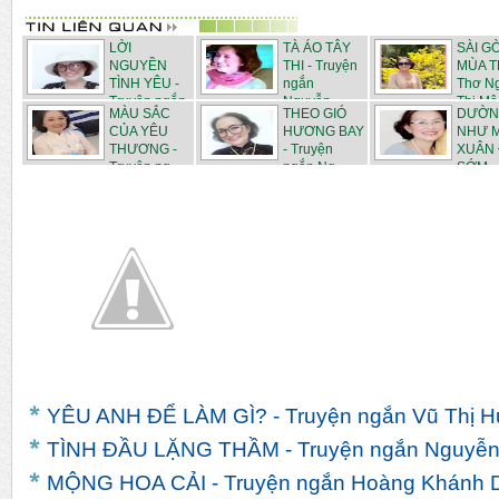
LỜI
TÀ ÁO TÂY
SÀI G
NGUYỀN
THI - Truyện
MÙA T
TÌNH YÊU -
ngắn
Thơ N
Truyện ngắn
Nguyễn ...
Thị Mâ.
MÀU SẮC
THEO GIÓ
DƯỜN
N...
CỦA YÊU
HƯƠNG BAY
NHƯ 
THƯƠNG -
- Truyện
XUÂN
Truyện ng...
ngắn Ng...
SỚM -
Truyện...
YÊU ANH ĐỂ LÀM GÌ? - Truyện ngắn Vũ Thị H
TÌNH ĐẦU LẶNG THẦM - Truyện ngắn Nguyễn 
MỘNG HOA CẢI - Truyện ngắn Hoàng Khánh 