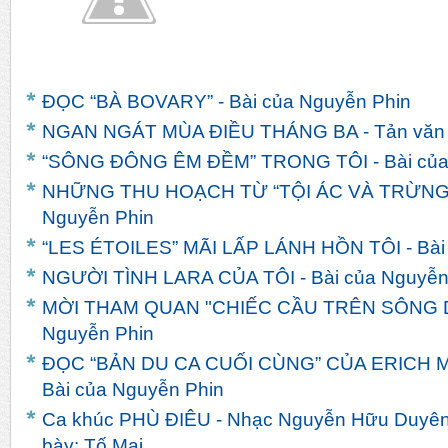
ĐỌC “BÀ BOVARY” - Bài của Nguyễn Phin
NGAN NGÁT MÙA ĐIỀU THÁNG BA - Tản văn c
“SÔNG ĐÔNG ÊM ĐỀM” TRONG TÔI - Bài của
NHỮNG THU HOẠCH TỪ “TỘI ÁC VÀ TRỪNG 
Nguyễn Phin
“LES ÉTOILES” MÃI LẤP LÁNH HỒN TÔI - Bài
NGƯỜI TÌNH LARA CỦA TÔI - Bài của Nguyễn
MỜI THAM QUAN "CHIẾC CẦU TRÊN SÔNG DR
Nguyễn Phin
ĐỌC “BẢN DU CA CUỐI CÙNG” CỦA ERICH
Bài của Nguyễn Phin
Ca khúc PHÙ ĐIÊU - Nhạc Nguyễn Hữu Duyên - 
bày: Tố Mai