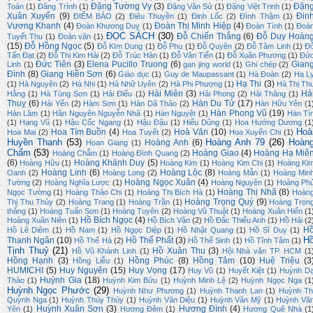
Đặng Tường Vy
(3)
Đặn
Toán
(1)
Đăng Trình
(1)
Đặng Văn Sử
(1)
Đặng Việt Trinh
(1)
Xuân Xuyến
(9)
Đin
ĐIỂM BÁO
(2)
Điêu Thuyền
(1)
Đinh Lốc
(2)
Đình Thậm
(1)
Vương Khanh
(4)
Đoàn Thị Minh Hiệp
(4)
Đoàn Khương Duy
(1)
Đoàn Tình
(1)
Đoà
ĐỌC SÁCH
(30)
Đỗ Chiến Thắng
(6)
Đỗ Duy Hoàn
Tuyết Thu
(1)
Đoản văn
(1)
(15)
Đỗ Hồng Ngọc
(5)
Đỗ KIm Dung
(1)
Đỗ Phu
(1)
Đỗ Quyên
(2)
Đỗ Tâm Linh
(1)
Đ
Tấn Đạt
(2)
Đỗ Thị Kim Hải
(2)
Đỗ Trúc Hàn
(1)
Đỗ Văn Tiến
(1)
Đỗ Xuân Phương
(1)
Đứ
Đức Tiên
(3)
Elena Pucillo Truong
(6)
Gian
Linh
(1)
gan jing world
(1)
Ghi chép
(2)
Đình
(8)
Giang Hiền Sơn
(6)
Giáo dục
(1)
Guy de Maupassant
(1)
Hà Đoàn
(2)
Hạ L
Hạ Thi
(3)
(1)
Hà Nguyên
(2)
Hà Nhi
(1)
Hà Nhữ Uyên
(2)
Hà Phi Phượng
(1)
Hà Thị Th
Hải Miên
(3)
Hả
Hằng
(1)
Hà Tùng Sơn
(1)
Hải Điểu
(1)
Hải Phong
(2)
Hải Thăng
(1)
Thuỵ
(6)
Hàn Du Tử
(17)
Hải Yến
(2)
Hàm Sơn
(1)
Hàn Dã Thảo
(2)
Hàn Hữu Yên
(1
Hàn Phong Vũ
(19)
Hàn Lâm
(1)
Hãn Nguyên Nguyễn Nhã
(1)
Hàn Nguyệt
(1)
Hàn Tí
(1)
Hạng Vũ
(1)
Hậu Cốc Ngang
(1)
Hậu Đậu
(1)
Hiếu Dũng
(1)
Hoa Hướng Dương
(1
Hoà
Hoa Tím Buồn
(4)
Hoà Văn
(10)
Hoa Mai
(2)
Hoa Tuyết
(2)
Hoa Xuyến Chi
(1)
Huyền Thanh
(53)
Hoàng Anh 79
(26)
Hoàn
Hoàng Anh
(6)
Hoan Giang
(1)
Chẩm
(53)
Hoàng Giao
(4)
Hoàng Hạ Miê
Hoàng Chẫm
(1)
Hoàng Đình Quang
(2)
(6)
Hoàng Khánh Duy
(5)
Hoàng Hữu
(1)
Hoàng Kim
(1)
Hoàng Kim Chi
(1)
Hoàng Ki
Hoàng Linh
(6)
Hoàng Lộc
(8)
Oanh
(2)
Hoàng Long
(2)
Hoàng Mẫn
(1)
Hoàng Min
Hoàng Ngọc Xuân
(4)
Tường
(2)
Hoàng Nghĩa Lược
(1)
Hoàng Nguyên
(1)
Hoàng Ph
Hoàng Thị Nhã
(8)
Ngọc Tường
(1)
Hoàng Thảo Chi
(1)
Hoàng Thị Bích Hà
(1)
Hoàn
Hoàng Trọng Quý
(9)
Thị Thu Thủy
(2)
Hoàng Trang
(1)
Hoàng Trần
(1)
Hoàng Trọn
thắng
(1)
Hoàng Tuấn Sơn
(1)
Hoàng Tuyên
(2)
Hoàng Vũ Thuật
(1)
Hoàng Xuân Hiến
(1
Hồ Bích Ngọc
(4)
Hoàng Xuân Niên
(1)
Hồ Bích Vân
(2)
Hồ Đắc Thiếu Anh
(1)
Hồ Hải
(2
H
Hồ Lê Diêm
(1)
Hồ Nam
(1)
Hồ Ngọc Diệp
(1)
Hồ Nhật Quang
(1)
Hồ Sĩ Duy
(1)
H
Thanh Ngân
(10)
Hồ Thế Phất
(3)
Hồ Thế Hà
(2)
Hồ Thế Sinh
(1)
Hồ Tĩnh Tâm
(1)
Tịnh Thuỷ
(21)
Hồ Xuân Thu
(3)
Hồ Vũ Khánh Linh
(1)
Hội Nhà văn TP. HCM
(1
Hồng Hạnh
(3)
Hồng Phúc
(8)
Hồng Tâm
(10)
Huệ Triệu
(3
Hồng Liễu
(1)
HUMICHI
(5)
Huy Nguyên
(15)
Huy Vọng
(17)
Huy Vũ
(1)
Huyết Kiệt
(1)
Huỳnh D
Huỳnh Gia
(18)
Thảo
(1)
Huỳnh Kim Bửu
(1)
Huỳnh Minh Lệ
(2)
Huỳnh Ngọc Nga
(1
Huỳnh Ngọc Phước
(29)
Huỳnh Như Phương
(1)
Huỳnh Thanh Lan
(1)
Huỳnh Th
Quỳnh Nga
(1)
Huỳnh Thúy Thúy
(1)
Huỳnh Văn Diệu
(1)
Huỳnh Văn Mỹ
(1)
Huỳnh Vă
Huỳnh Xuân Sơn
(3)
Hương Đình
(4)
Yên
(1)
Hương Đêm
(1)
Hương Quê Nhà
(1