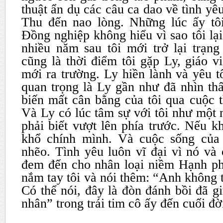
thuật ẩn dụ các câu ca dao về tình yêu 
Thu đến nao lòng. Những lúc ấy tô
Đồng nghiệp không hiểu vì sao tôi lạ
nhiều năm sau tôi mới trở lại trạng
cũng là thời điểm tôi gặp Ly, giáo 
mới ra trường. Ly hiền lành và yêu t
quan trọng là Ly gần như đã nhìn th
biến mất cân bằng của tôi qua cuộc t
Và Ly có lúc tâm sự với tôi như một n
phải biết vượt lên phía trước. Nếu k
khổ chính mình. Và cuộc sống của 
nhẽo. Tình yêu luôn vĩ đại vì nó và
đem đến cho nhân loại niềm Hạnh ph
nắm tay tôi và nói thêm: “Anh không 
Có thể nói, đây là đòn đánh bồi đã gi
nhân” trong trái tim cô ấy đến cuối đờ