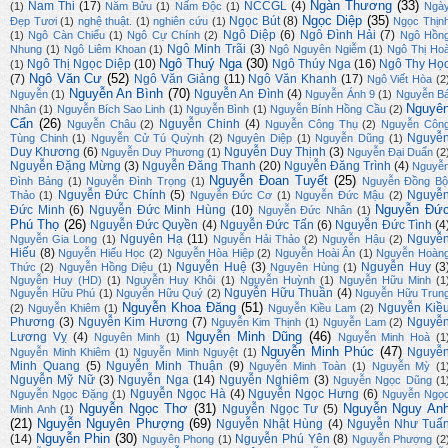
Ngàn Thương
(33)
Nam Thi
(17)
NCCGL
(4)
(1)
Năm Bửu
(1)
Nấm Độc
(1)
Ngà
Ngọc Diệp
(35)
Ngọc Bút
(8)
Đẹp Tươi
(1)
nghệ thuật.
(1)
nghiên cứu
(1)
Ngọc Thịn
Ngô Diệp
(6)
Ngô Đình Hải
(7)
(1)
Ngô Càn Chiểu
(1)
Ngô Cự Chính
(2)
Ngô Hồn
Ngô Minh Trãi
(3)
Nhung
(1)
Ngô Liêm Khoan
(1)
Ngô Nguyên Ngiễm
(1)
Ngô Thị Ho
Ngô Thuý Nga
(30)
Ngô Thị Ngọc Diệp
(10)
Ngô Thúy Nga
(16)
Ngô Thy Họ
(1)
Ngô Văn Cư
(52)
(7)
Ngô Văn Giảng
(11)
Ngô Văn Khanh
(17)
Ngô Viết Hòa
(2
Nguyễn An Bình
(70)
Nguyễn An Đình
(4)
Nguyễn
(1)
Nguyễn Ánh 9
(1)
Nguyễn B
Nguyê
Nhân
(1)
Nguyễn Bích Sao Linh
(1)
Nguyễn Bình
(1)
Nguyễn Bính Hồng Cầu
(2)
Cẩn
(26)
Nguyễn Chinh
(4)
Nguyễn Châu
(2)
Nguyễn Công Thụ
(2)
Nguyễn Côn
Nguyễ
Tùng Chinh
(1)
Nguyễn Cử Tú Quỳnh
(2)
Nguyên Diệp
(1)
Nguyễn Dũng
(1)
Duy Khương
(6)
Nguyễn Duy Thịnh
(3)
Nguyễn Duy Phương
(1)
Nguyễn Đại Duẩn
(2
Nguyễn Đặng Mừng
(3)
Nguyễn Đăng Thanh
(20)
Nguyễn Đăng Trình
(4)
Nguyễ
Nguyễn Đoan Tuyết
(25)
Đình Bảng
(1)
Nguyễn Đình Trọng
(1)
Nguyễn Đồng Bộ
Nguyễn Đức Chính
(5)
Nguyễ
Thảo
(1)
Nguyễn Đức Cơ
(1)
Nguyễn Đức Mậu
(2)
Nguyễn Đứ
Đức Minh
(6)
Nguyễn Đức Minh Hùng
(10)
Nguyễn Đức Nhân
(1)
Phú Thọ
(26)
Nguyễn Đức Quyền
(4)
Nguyễn Đức Tấn
(6)
Nguyễn Đức Tình
(4
Nguyên Hạ
(11)
Nguyễ
Nguyễn Gia Long
(1)
Nguyễn Hải Thảo
(2)
Nguyễn Hậu
(2)
Hiếu
(8)
Nguyễn Hiếu Học
(2)
Nguyễn Hòa Hiệp
(2)
Nguyễn Hoài Ân
(1)
Nguyễn Hoàn
Nguyễn Huệ
(3)
Nguyễn Huy
(3
Thức
(2)
Nguyễn Hồng Diệu
(1)
Nguyên Hùng
(1)
Nguyễn Huy (HD)
(1)
Nguyễn Huy Khôi
(1)
Nguyễn Huỳnh
(1)
Nguyễn Hữu Minh
(1
Nguyễn Hữu Thuần
(4)
Nguyễn Hữu Phú
(1)
Nguyễn Hữu Quý
(2)
Nguyễn Hữu Trun
Nguyễn Khoa Đăng
(51)
Nguyễn Kiề
(2)
Nguyễn Khiêm
(1)
Nguyễn Kiều Lam
(2)
Phương
(3)
Nguyễn Kim Hương
(7)
Nguyễ
Nguyễn Kim Thịnh
(1)
Nguyễn Lam
(2)
Nguyễn Minh Dũng
(46)
Lương Vỵ
(4)
Nguyên Minh
(1)
Nguyễn Minh Hoà
(1
Nguyễn Minh Phúc
(47)
Nguyễ
Nguyễn Minh Khiêm
(1)
Nguyễn Minh Nguyệt
(1)
Minh Quang
(5)
Nguyễn Minh Thuận
(9)
Nguyễn Minh Toàn
(1)
Nguyễn Mỳ
(1
Nguyễn Mỹ Nữ
(3)
Nguyễn Nga
(14)
Nguyễn Nghiêm
(3)
Nguyễn Ngọc Dũng
(1
Nguyễn Ngọc Hà
(4)
Nguyễn Ngọc Hưng
(6)
Nguyễn Ngọc Đặng
(1)
Nguyễn Ngọ
Nguyễn Ngọc Thơ
(31)
Nguyễn Nguy An
Nguyễn Ngọc Tư
(5)
Minh Anh
(1)
(21)
Nguyễn Nguyên Phượng
(69)
Nguyễn Nhật Hùng
(4)
Nguyễn Như Tuấ
Nguyễn Phin
(30)
(14)
Nguyễn Phú Yên
(8)
Nguyên Phong
(1)
Nguyễn Phượng
(2