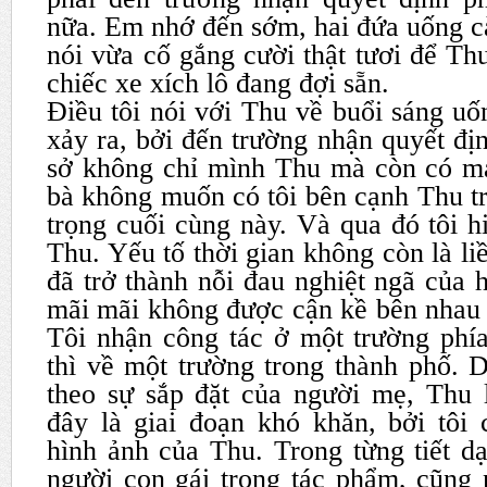
nữa. Em nhớ đến sớm, hai đứa uống c
nói vừa cố gắng cười thật tươi để Th
chiếc xe xích lô đang đợi sẵn.
Điều tôi nói với Thu về buổi sáng u
xảy ra, bởi đến trường nhận quyết đ
sở không chỉ mình Thu mà còn có má
bà không muốn có tôi bên cạnh Thu t
trọng cuối cùng này. Và qua đó tôi hi
Thu. Yếu tố thời gian không còn là li
đã trở thành nỗi đau nghiệt ngã của 
mãi mãi không được cận kề bên nhau 
Tôi nhận công tác ở một trường phía
thì về một trường trong thành phố. 
theo sự sắp đặt của người mẹ, Thu l
đây là giai đoạn khó khăn, bởi tôi 
hình ảnh của Thu. Trong từng tiết dạ
người con gái trong tác phẩm, cũng 