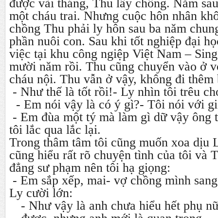
được vài tháng, Thu lấy chồng. Năm sau
một cháu trai. Nhưng cuộc hôn nhân khô
chồng Thu phải ly hôn sau ba năm chun
phần nuôi con. Sau khi tốt nghiệp đại h
việc tại khu công ngiệp Việt
Nam
–
Sing
mười năm rồi. Thu cũng chuyển vào ở vớ
cháu nội. Thu vẫn ở vậy, không đi thêm
- Như thế là tốt rồi!- Ly nhìn tôi trêu ch
- Em nói vậy là có ý gì?- Tôi nói với g
- Em đùa một tý mà làm gì dữ vậy ông 
tôi lắc qua lắc lại.
Trong thâm tâm tôi cũng muốn xoa dịu L
cũng hiểu rất rõ chuyện tình của tôi và
đẳng sư phạm nên tôi hạ giọng:
- Em sắp xếp, mai- vợ chồng mình sang
Ly cười lớn:
- Như vậy là anh chưa hiểu hết phụ nữ