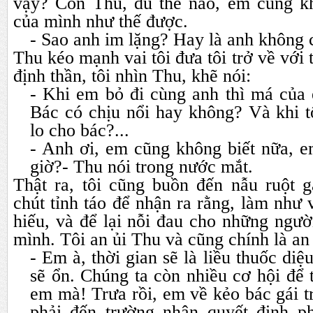
vậy? Còn Thu, dù thế nào, em cũng k
của mình như thế được.
- Sao anh im lặng? Hay là anh không
Thu kéo mạnh vai tôi đưa tôi trở về với t
định thần, tôi nhìn Thu, khẽ nói:
- Khi em bỏ đi cùng anh thì má của 
Bác có chịu nổi hay không? Và khi tối
lo cho bác?...
- Anh ơi, em cũng không biết nữa, e
giờ?- Thu nói trong nước mắt.
Thật ra, tôi cũng buồn đến nẫu ruột 
chút tỉnh táo để nhận ra rằng, làm như v
hiếu, và để lại nỗi đau cho những ngườ
mình. Tôi an ủi Thu và cũng chính là an
- Em à, thời gian sẽ là liều thuốc di
sẽ ổn. Chúng ta còn nhiều cơ hội để
em mà! Trưa rồi, em về kẻo bác gái 
phải đến trường nhận quyết định p