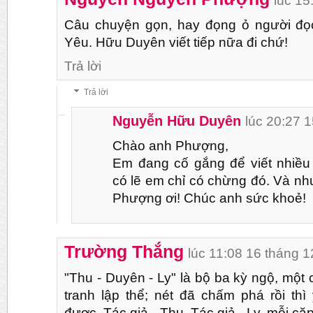
lúc 15
Câu chuyện gọn, hay đọng ỏ người đọc
Yêu. Hữu Duyên viết tiếp nữa đi chứ!
Trả lời
Trả lời
Nguyễn Hữu Duyên
lúc 20:27 
Chào anh Phượng,
Em đang cố gắng để viết nhiều
có lẽ em chỉ có chừng đó. Và như
Phượng ơi! Chúc anh sức khoẻ!
Trường Thắng
lúc 11:08 16 tháng 1
"Thu - Duyên - Ly" là bộ ba kỳ ngộ, một
tranh lập thể; nét đã chấm phá rồi th
được. Tác giả - Thu, Tác giả - Ly, mỗi c