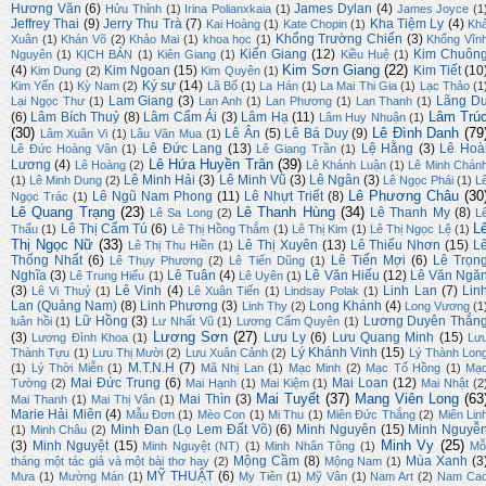
Hương Văn
(6)
James Dylan
(4)
Hửu Thỉnh
(1)
Irina Polianxkaia
(1)
James Joyce
(1
Jeffrey Thai
(9)
Jerry Thu Trà
(7)
Kha Tiệm Ly
(4)
Kai Hoàng
(1)
Kate Chopin
(1)
Kh
Khổng Trường Chiến
(3)
Xuân
(1)
Khán Võ
(2)
Khảo Mai
(1)
khoa học
(1)
Khổng Vĩn
Kiến Giang
(12)
Kim Chuôn
Nguyên
(1)
KỊCH BẢN
(1)
Kiên Giang
(1)
Kiều Huệ
(1)
Kim Sơn Giang
(22)
(4)
Kim Ngoan
(15)
Kim Tiết
(10
Kim Dung
(2)
Kim Quyên
(1)
Ký sự
(14)
Kim Yến
(1)
Kỳ Nam
(2)
Lã Bố
(1)
La Hán
(1)
La Mai Thi Gia
(1)
Lạc Thảo
(1
Lam Giang
(3)
Lãng D
Lại Ngọc Thư
(1)
Lan Anh
(1)
Lan Phương
(1)
Lan Thanh
(1)
Lâm Trú
(6)
Lâm Bích Thuỷ
(8)
Lâm Cẩm Ái
(3)
Lâm Hạ
(11)
Lâm Huy Nhuận
(1)
(30)
Lê Đình Danh
(79
Lê Ân
(5)
Lê Bá Duy
(9)
Lâm Xuân Vi
(1)
Lâu Văn Mua
(1)
Lê Đức Lang
(13)
Lệ Hằng
(3)
Lê Hoà
Lê Đức Hoàng Vân
(1)
Lê Giang Trần
(1)
Lê Hứa Huyền Trân
(39)
Lương
(4)
Lê Hoàng
(2)
Lê Khánh Luận
(1)
Lê Minh Chán
Lê Minh Hải
(3)
Lê Minh Vũ
(3)
Lê Ngân
(3)
(1)
Lê Minh Dung
(2)
Lê Ngọc Phái
(1)
L
Lê Phương Châu
(30
Lê Ngũ Nam Phong
(11)
Lê Nhựt Triết
(8)
Ngọc Trác
(1)
Lê Quang Trạng
(23)
Lê Thanh Hùng
(34)
Lê Thanh My
(8)
Lê Sa Long
(2)
L
L
Lê Thị Cẩm Tú
(6)
Thấu
(1)
Lê Thị Hồng Thắm
(1)
Lê Thị Kim
(1)
Lê Thị Ngọc Lệ
(1)
Thị Ngọc Nữ
(33)
Lê Thị Xuyên
(13)
Lê Thiếu Nhơn
(15)
L
Lê Thị Thu Hiền
(1)
Thống Nhất
(6)
Lê Tiến Mợi
(6)
Lê Trọn
Lê Thụy Phương
(2)
Lê Tiến Dũng
(1)
Nghĩa
(3)
Lê Tuân
(4)
Lê Văn Hiếu
(12)
Lê Văn Ngă
Lê Trung Hiếu
(1)
Lê Uyên
(1)
(3)
Lê Vinh
(4)
Linh Lan
(7)
Lin
Lê Vi Thuỷ
(1)
Lê Xuân Tiến
(1)
Lindsay Polak
(1)
Lan (Quảng Nam)
(8)
Linh Phương
(3)
Long Khánh
(4)
Linh Thy
(2)
Long Vương
(1
Lữ Hồng
(3)
Lương Duyên Thắn
luân hồi
(1)
Lư Nhất Vũ
(1)
Lương Cẩm Quyên
(1)
Lương Sơn
(27)
(3)
Lưu Ly
(6)
Lưu Quang Minh
(15)
Lương Đình Khoa
(1)
Lư
Lý Khánh Vinh
(15)
Thành Tựu
(1)
Lưu Thị Mười
(2)
Lưu Xuân Cảnh
(2)
Lý Thành Lon
M.T.N.H
(7)
(1)
Lý Thời Miễn
(1)
Mã Nhị Lan
(1)
Mạc Minh
(2)
Mạc Tố Hồng
(1)
Mạ
Mai Đức Trung
(6)
Mai Loan
(12)
Tường
(2)
Mai Hạnh
(1)
Mai Kiệm
(1)
Mai Nhật
(2
Mai Tuyết
(37)
Mang Viên Long
(63
Mai Thìn
(3)
Mai Thanh
(1)
Mai Thị Vân
(1)
Marie Hải Miên
(4)
Mẫu Đơn
(1)
Mèo Con
(1)
Mi Thu
(1)
Miên Đức Thắng
(2)
Miên Lin
Minh Đan (Lọ Lem Đất Võ)
(6)
Minh Nguyên
(15)
Minh Nguyễ
(1)
Minh Châu
(2)
Minh Vy
(25)
(3)
Minh Nguyệt
(15)
Minh Nguyệt (NT)
(1)
Minh Nhân Tông
(1)
Mỗ
Mộng Cầm
(8)
Mùa Xanh
(3
tháng một tác giả và một bài thơ hay
(2)
Mộng Nam
(1)
MỸ THUẬT
(6)
Mưa
(1)
Mường Mán
(1)
My Tiên
(1)
Mỹ Vân
(1)
Nam Art
(2)
Nam Ca