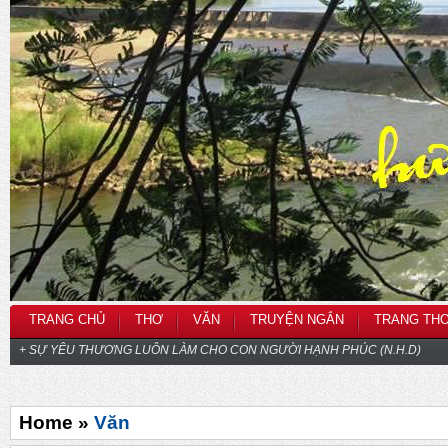
TRANG CHỦ
THƠ
VĂN
TRUYỆN NGẮN
TRANG TH
+ SỰ YÊU THƯƠNG LUÔN LÀM CHO CON NGƯỜI HẠNH PHÚC (N.H.D)
Home »
Văn