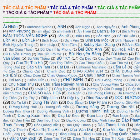
TÁC GIẢ & TÁC PHẨM
*
TÁC GIẢ & TÁC PHẨM
*
TÁC GIẢ & TÁC PHẨ
*
TÁC GIẢ & TÁC PHẨM
*
TÁC GIẢ & TÁC PHẨM
-----------------------------------
-------------------------------------------------------------------------------------------------------------
--------------
Ái Nhân
(21)
ẢNH
(58)
Anh Phon
Ambrose Bierce
(1)
Anh Ngọc
(1)
Anh Nguyên
(1)
(4)
Anh Phương
(9)
Bạch Diệp
(5)
âm nhạc
(2)
âm thanh
(1)
Ân Thiên
(1)
Bách Mỵ
(2
BÀN TRÒN VĂN NGHỆ
(87)
Bảo Hồ
(1)
Bảo Lâm
(1)
Bảo Ninh
(2)
Bé Hải Dân
(1
Bích Ái
(3)
Bích Lê
(4)
Bình Địa Mộc
(3)
Bích Ngọc
(1)
Bích Vân
(2)
Bình Nguyên
(1
Bobby Nam Giang
(3)
Bình Nguyên Trang
(2)
binh pháp
(1)
Bình Tâm
(1)
Bùi Anh Sắ
Bùi Đức Ánh
(66)
Bùi Hoài Vân
(5
(1)
Bùi Công Thuấn
(1)
Bùi Danh Hải Phong
(1)
Bùi Nguyên Bằng
(25)
Bùi Nhựa
(4)
Bù
Bùi Huyền Tương
(2)
Bùi Hữu Phước
(1)
Văn Bồng
(5)
BÚT KÝ
(17)
Bùi Việt Thắng
(2)
Ca Dao
(2)
Cao Duy Thảo
(1)
Cao Ki
Cao Thị Thu Hà
(3)
Quy
(1)
Cao Thọ Thêm
(2)
Cao Thoại Châu
(1)
Cao Thu Hà
(1)
Ca
Cao Văn Tam
(5)
Cát Du
(7)
Cẩm Lệ
(4)
Trọng Quế
(1)
Catherine Mansfield
(1)
Cẩ
Tú Cầu
(1)
Chàng Cát
(1)
Chánh Đức
(1)
CHÀO XUÂN 2014
(1)
CHÂN DUNG VĂ
Châu Thạch
(9)
NGHỆ SĨ
(2)
Châu Đoàn
(1)
Châu Quang Phước
(1)
Châu Thường Vin
CHỦ BIÊN
(141)
(1)
Chí Anh
(1)
Chính Đức
(1)
chủ
(1)
Chu Giang Phong
(1)
Chu La
Chu Ngạn Thư
(10)
Chu Trầm Nguyên Minh
(16)
(2)
Chu Vương Miện
(1)
Chúa Sơ
Cỏ Dại
(7)
Lâm
(1)
covid 19
(1)
Công Nguyễn
(1)
Cơ Xương
(1)
Cúc Dương
(1)
Cuộc th
CỬA SỔ VĂN HÓA
(6)
văn chương
(1)
Dạ Ngân
(1)
Dã Phong Bình
(2)
Dã Phương
(1
DỌC ĐƯỜN
Diệp Linh
(18)
Dino Buzzati
(3)
Dạ Thảo
(2)
Dạ Thy
(1)
Diệp Uy
(1)
(29)
Dung Thị Vân
(28)
Duy Phạm
(6)
Du Tử Lê
(1)
Duy Bằng
(1)
Dương Diệu Min
Dương Hằng
(7)
Dương Kim Nhi
(4
(1)
Dương Đăng Huệ
(1)
Dương Hải Yến
(2)
Dương Thành Thái
(3)
Dương Kim Thoa
(1)
Dương Phương Vinh
(1)
Dương Thị Yế
Dương Xuân Triều
(6)
Dzạ Lữ Kiều
(6)
Đàm Lan
(17)
Trinh
(2)
Đan Ngọc
(2)
đạ
Đào Phạ
đức
(2)
Đào Hiền
(2)
Đào Hữu Thức
(2)
Đào Khương
(2)
Đào Minh Hiệp
(2)
Thuỳ Trang
(82)
Đào Thanh Hoà
(14)
Đào Quang Bắc
(1)
Đào Quý Thạnh
(1)
Đà
Đào Văn Đạt
(31)
Đào Thị Thu Hiền
(3)
Đào Viết Bửu
(7)
Thị Quý Thanh
(1)
Đặn
Đặng Quốc Khán
Châu Long
(1)
Đặng Diệu Thoa
(1)
Đăng Đăng
(1)
Đăng Huỳnh
(1)
(8)
Đặng Quý Địch
(3)
Đặng Tấn Tới
(2)
Đặng Thị Hoa
(2)
Đặng Thị Xuân
(1)
Đặn