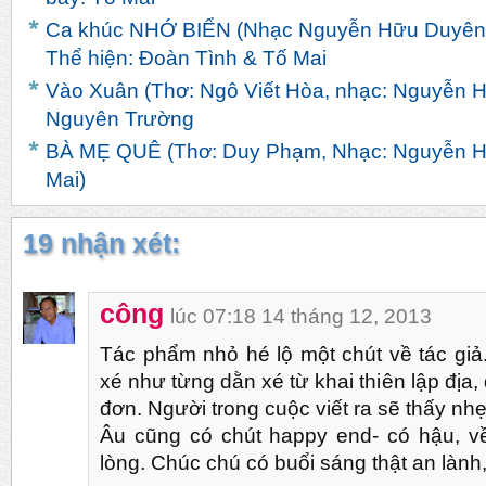
Ca khúc NHỚ BIỂN (Nhạc Nguyễn Hữu Duyên, 
Thể hiện: Đoàn Tình & Tố Mai
Vào Xuân (Thơ: Ngô Viết Hòa, nhạc: Nguyễn H
Nguyên Trường
BÀ MẸ QUÊ (Thơ: Duy Phạm, Nhạc: Nguyễn Hữ
Mai)
19 nhận xét:
công
lúc 07:18 14 tháng 12, 2013
Tác phẩm nhỏ hé lộ một chút về tác giả
xé như từng dằn xé từ khai thiên lập địa
đơn. Người trong cuộc viết ra sẽ thấy nh
Âu cũng có chút happy end- có hậu, v
lòng. Chúc chú có buổi sáng thật an lành