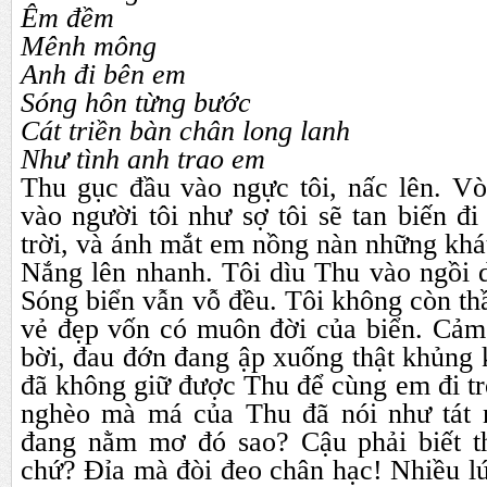
Êm đềm
Mênh mông
Anh đi bên em
Sóng hôn từng bước
Cát triền bàn chân long lanh
Như tình anh trao em
Thu gục đầu vào ngực tôi, nấc lên. Vò
vào người tôi như sợ tôi sẽ tan biến đ
trời, và ánh mắt em nồng nàn những kh
Nắng lên nhanh. Tôi dìu Thu vào ngồi 
Sóng biển vẫn vỗ đều. Tôi không còn th
vẻ đẹp vốn có muôn đời của biển. Cảm 
bời, đau đớn đang ập xuống thật khủng k
đã không giữ được Thu để cùng em đi tr
nghèo mà má của Thu đã nói như tát 
đang nằm mơ đó sao? Cậu phải biết t
chứ? Đỉa mà đòi đeo chân hạc! Nhiều lúc