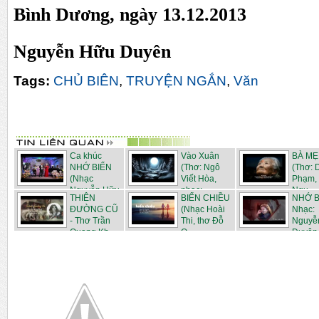
Bình Dương, ngày 13.12.2013
Nguyễn Hữu Duyên
Tags:
CHỦ BIÊN
,
TRUYỆN NGẮN
,
Văn
Ca khúc
Vào Xuân
BÀ MẸ
NHỚ BIỂN
(Thơ: Ngô
(Thơ: 
(Nhạc
Viết Hòa,
Phạm,
Nguyễn Hữu
nhạc: ...
Ngu...
THIÊN
BIỂN CHIỀU
NHỚ B
D...
ĐƯỜNG CŨ
(Nhạc Hoài
Nhạc:
- Thơ Trần
Thi, thơ Đỗ
Nguyễ
Quang Kh...
Q...
Duyên,.