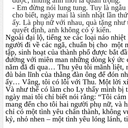
được, nhưng anh mới là quan trọng.
- Em đừng nói lung tung. Tuy là ngẫu
cho biết, ngày mai là sinh nhật lần th
ấy. Là phụ nữ với nhau, quà tặng như 
quyết định, anh không có ý kiến.
Ngoài đại lộ, tiếng xe các loại náo nhiệ
người đi về các ngã, chuẩn bị cho một 
tập, sinh hoạt của thành phố được bắt đ
đường với miên man những dòng ký ức 
năm đã đi qua… Thu yêu tôi mãnh liệt, n
đủ bản lĩnh của thằng đàn ông để đón n
ấy… Vâng, tôi có lỗi với Thu. Một lời x
Và như thế có làm cho Ly thấy mình bị t
ngày mai tôi chỉ biết nói rằng: “Tôi cả
mang đến cho tôi hai người phụ nữ, và h
chỉ có một tình yêu chân thành, không 
kỷ, nhỏ nhen – một tình yêu lóng lánh, t