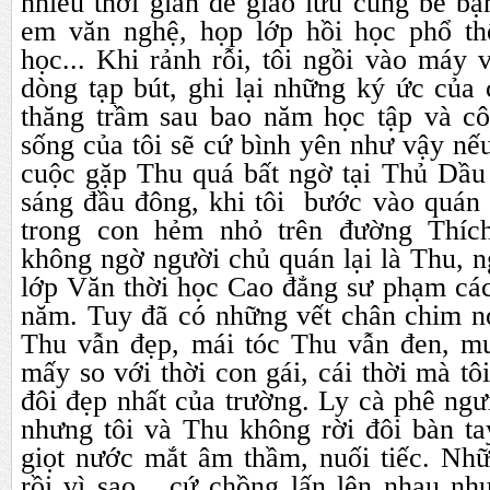
nhiều thời gian để giao lưu cùng bè b
em văn nghệ, họp lớp hồi học phổ th
học... Khi rảnh rỗi, tôi ngồi vào máy v
dòng tạp bút, ghi lại những ký ức của
thăng trầm sau bao năm học tập và cô
sống của tôi sẽ cứ bình yên như vậy n
cuộc gặp Thu quá bất ngờ tại Thủ Dầu
sáng đầu đông, khi tôi bước vào quá
trong con hẻm nhỏ trên đường Thíc
không ngờ người chủ quán lại là Thu, 
lớp Văn thời học Cao đẳng sư phạm cá
năm. Tuy đã có những vết chân chim n
Thu vẫn đẹp, mái tóc Thu vẫn đen, m
mấy so với thời con gái, cái thời mà tô
đôi đẹp nhất của trường. Ly cà phê ngư
nhưng tôi và Thu không rời đôi bàn t
giọt nước mắt âm thầm, nuối tiếc. Nhữ
rồi vì sao... cứ chồng lấn lên nhau n