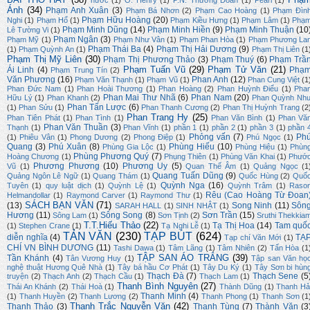
nước
(1)
O. Henry
(1)
P.N. Thường Đoan
(1)
Pearl
(1)
Ánh
(34)
Phạm Anh Xuân
(3)
Phạm Bá Nhơn
(2)
Phạm Cao Hoàng
(1)
Phạm Đìn
Phạm Hữu Hoàng
(20)
Nghi
(1)
Phạm Hổ
(1)
Phạm Kiều Hưng
(1)
Phạm Lâm
(1)
Phạ
Phạm Minh Dũng
(14)
Phạm Minh Hiền
(9)
Phạm Minh Thuận
(10
Lê Tường Vi
(1)
Phạm Ngân
(3)
Phạm Mỹ
(1)
Phạm Như Vân
(1)
Phạm Phan Hòa
(1)
Phạm Phương La
Phạm Thái Ba
(4)
Phạm Thị Hải Dương
(9)
(1)
Phạm Quỳnh An
(1)
Phạm Thị Liên
(1
Phạm Thị Mỹ Liên
(30)
Phạm Thị Phương Thảo
(3)
Phạm Thuý
(6)
Phạm Trầ
Phạm Tuấn Vũ
(29)
Phạm Tử Văn
(21)
Ái Linh
(4)
Phạ
Phạm Trung Tín
(2)
Văn Phương
(16)
Phan Anh
(12)
Phạm Văn Thạnh
(1)
Phạm Vũ
(1)
Phan Cung Việt
(1
Phan Đức Nam
(1)
Phan Hoài Thương
(1)
Phan Hoàng
(2)
Phan Huỳnh Điểu
(1)
Pha
Phan Mai Thư Nhã
(6)
Phan Nam
(20)
Hữu Lý
(1)
Phan Khanh
(2)
Phan Quỳnh Nh
Phan Tấn Lược
(6)
(1)
Phan Sửu
(1)
Phan Thanh Cương
(2)
Phan Thị Huỳnh Trang
(2
Phan Trang Hy
(25)
Phan Tiên Phát
(1)
Phan Tình
(1)
Phan Văn Bình
(1)
Phan Vă
Phan Văn Thuần
(3)
Thạnh
(1)
Phan Vĩnh
(1)
phần 1
(1)
phần 2
(1)
phần 3
(1)
phần 
Phỏng vấn
(7)
Ph
(1)
Phiêu Vân
(1)
Phong Dương
(2)
Phong Điệp
(1)
Phú Ngọc
(1)
Quang
(3)
Phú Xuân
(8)
Phùng Hiếu
(10)
Phùng Gia Lộc
(1)
Phùng Hiệu
(1)
Phùn
Phùng Phương Quý
(7)
Hoàng Chương
(1)
Phụng Thiên
(1)
Phùng Văn Khai
(1)
Phướ
Phương Phương
(10)
Phương Uy
(5)
Vũ
(1)
Quan Thế Âm
(1)
Quảng Ngọc
(1
Quang Tuấn Dũng
(9)
Quảng Ngôn Lê Ngữ
(1)
Quang Thám
(1)
Quốc Hùng
(2)
Quố
Quỳnh Nga
(16)
Tuyên
(1)
quy luật dịch
(1)
Quỳnh Lệ
(1)
Quỳnh Trâm
(1)
Raso
Rêu (Cao Hoàng Từ Đoan
Helmandollar
(1)
Raymond Carver
(1)
Raymond Thư
(1)
SÁCH BẠN VĂN
(71)
(13)
Song Ninh
(11)
Sôn
SARAH HALL
(1)
SINH NHẬT
(1)
Hương
(11)
Sông Song
(8)
Sơn Trần
(15)
Sông Lam
(1)
Sơn Tịnh
(2)
Sruthi Thekkia
T.T.Hiếu Thảo
(22)
Tạ Thị Hoa
(14)
Tam quố
(1)
Stephen Crane
(1)
Tạ Nghi Lễ
(1)
TẢN VĂN
(230)
TẠP BÚT
(624)
diễn nghĩa
(4)
TẠ
Tạp chí Văn Mới
(1)
CHÍ VN BÌNH DƯƠNG
(11)
Tashi Dawa
(1)
Tâm Lãng
(1)
Tâm Nhiên
(2)
Tấn Hòa
(1
TẬP SAN ÁO TRẮNG
(39)
Tần Khánh
(4)
Tân Vương Huy
(1)
Tập san Văn họ
nghệ thuật Hương Quê Nhà
(1)
Tây bá hầu Cơ Phát
(1)
Tây Du Ký
(1)
Tây Sơn bi hùn
Thạch Đà
(7)
Thạch Sene
(5
truyện
(2)
Thạch Anh
(2)
Thạch Cầu
(1)
Thạch Lam
(1)
Thanh Bình Nguyên
(27)
Thái An Khánh
(2)
Thái Hoà
(1)
Thành Dũng
(1)
Thanh Hả
Thanh Minh
(4)
(1)
Thanh Huyền
(2)
Thanh Lương
(2)
Thanh Phong
(1)
Thanh Sơn
(1
Thanh Trắc Nguyễn Văn
(42)
Thanh Thảo
(3)
Thanh Tùng
(7)
Thành Văn
(3