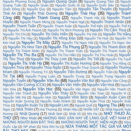
Nguyễn Quang Quân
(8)
Nguyễn Phương Dung
(2)
Nguyễn Quang Tâm
(2)
Nguyễ
Quang Tuấn
(1)
Nguyễn Quân
(2)
Nguyễn Quốc Ái
(1)
Nguyễn Quốc Bảo
(1)
Nguyễ
Nguyễn Tấn Thuyên
(3)
Nguyễ
Quốc Đông
(1)
Nguyễn Quy
(2)
Nguyên Tâm
(1)
Nguyễn Thái Huy
(35)
Nguyễn Thàn
Thái An
(3)
Nguyễn Thái Dương
(6)
Công
(48)
Nguyễn Thành Giang
(22)
Nguyễn Than
Nguyễn Thanh Hải
(1)
Huyền
(8)
Nguyễn Thành Nhân
(18
Nguyễn Thanh Mừng
(1)
Nguyễn Thánh Ngã
(1)
Nguyễn Thanh Tuấn
(7)
Nguyễn Thanh Xuân
(2)
Nguyễn Thế Kiên
(1)
Nguyễn Thế K
Nguyễn Thị Cẩm Thuỳ
(3
(1)
Nguyễn Thị Ánh Huỳnh
(2)
Nguyễn Thị Bích Phượng
(2)
Nguyễn Thị Diệu Hiền
(3)
Nguyễn Thị Hằn
Nguyễn Thị Chi
(2)
Nguyễn Thị Hải
(1)
(7)
Nguyễn Thị Hồng Đào
(10)
Nguyễn Thị Hậu
(1)
Nguyễn Thị Huệ
(1)
Nguyễn Th
Nguyễn Thị Mây
(127)
Kim Huệ
(2)
Nguyễn Thị Ngọc Hải
(1)
Nguyễn Thị Ngọc Se
Nguyễn Thị Phụng
(27)
Nguyễn Thị Như Tâm
(3)
Nguyễn Thị Thanh Bình
(6
(2)
Nguyễn Thị Thành Nhân
(1)
Nguyễn Thị Thanh Toàn
(1)
Nguyễn Thị Thanh Xuân
(1
Nguyễn Thị Thu Ba
(23)
Nguyễ
Nguyễn Thị Thu Hiền
(1)
Nguyễn Thị Thu Hoài
(1)
Thị Thu Thuý
(3)
Nguyễn Thị Thùy Linh
(3)
Nguyễn Thị Tiết
(3)
Nguyễn Thị Tuyế
Nguyễn Thị Việt Hà
(39)
Nguyễn Thị Xuân Hương
(14)
(1)
Nguyễn Thu Hằng
(1
Nguyễn Thủy
(4)
Nguyễn Thúy Ngân
(13)
Nguyễn Thườn
Nguyễn Thuý Quỳnh
(2)
Nguyễ
Kham
(3)
Nguyễn Tiến Đường
(8)
Nguyễn Thượng Trí
(2)
Nguyễn Trần
(1)
Trí Tài
(40)
Nguyễn Trọng Luân
(2)
Nguyễn Trung
(1)
Nguyễn Trung Nguyên
(1
Nguyễn Văn Ân
(68)
Nguyễn Tuyển
(4)
Nguyễn Văn Bút
(6)
Nguyễn Văn Công
(2
Nguyễn Văn Cường (CCK)
(4)
Nguyễn Văn Hiến
(5)
Nguyễn Văn Hoà
(5)
Nguyễ
Nguyễn Văn Học
(55)
Văn Hòa
(2)
Nguyễn Văn Ngọc
(1)
Nguyễn Văn Thanh
(1
Nguyễn Văn Thảo
(17)
Nguyễn Văn Thành
(1)
Nguyễn Văn Toan
(1)
Nguyên Vi
(1
Nguyễn Vĩnh Bình
(3)
Nguyễn Xuân Cảm
(3
Nguyễn Việt Hà
(2)
Nguyễn Vinh
(1)
Nguyễn Xuân Dương
(1)
Nguyễn Xuân Khánh
(1)
Nguyễn Xuân Thuỷ
(1)
Nguyễn Xuâ
Ngưng Thu
(44)
Nguyễn Xuân Tư
(3)
Nguyệt Linh
(5)
Thủy
(1)
Nguyệt Quế
(1)
Nh
Nhã Thiên
(7)
Ngọc
(1)
nhà Thương
(1)
Nhân Hậu
(2)
NHÂN VẬT
(1)
Nhật Nguyệt Xuâ
NHỚ THUỞ Ấ
Nhật Quang
(17)
Hương
(1)
Nhất Sinh
(1)
Nhật Vũ
(1)
Nhi Hạ
(1)
THƠ
(37)
Như Hoài
(4)
NHỮNG ÁNG VĂN HAY VỀ LÀNG QUÊ VIỆT NAM
(7
NHỮNG NGƯỜI BẠN ĐÂT THỦ
(6)
NHỮNG NGƯỜI THỰC HIỆN HQN
(5)
Nôn
NỬA THÁNG MỘT TÁC GIẢ VÀ MỘ
Quốc Lập
(2)
NP phan
(1)
Nửa Đời hư
(1)
BÀI THƠ HAY
(38)
Phạ