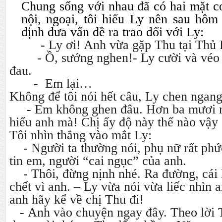
Chung sống với nhau đã có hai mặt co
nội, ngoại, tôi hiểu Ly nên sau hôm
định đưa vấn đề ra trao đổi với Ly:
-
Ly
ơi! Anh vừa gặp Thu tại Thủ
-
Ồ, sướng nghen!- Ly cười và véo t
đau.
-
Em lại…
Không để tôi nói hết câu, Ly chen ngang
- Em không ghen đâu. Hơn ba mươi n
hiểu anh mà! Chị ấy độ này thế nào vậy
Tôi nhìn thẳng vào mắt Ly:
-
Người ta thường nói, phụ nữ rất ph
tin em, người “cai ngục” của anh.
- Thôi, đừng nịnh nhé. Ra đường, cái 
chết vì anh. – Ly vừa nói vừa liếc nhìn 
anh hãy kể về chị Thu đi!
- Anh vào chuyện ngay đây. Theo lời 