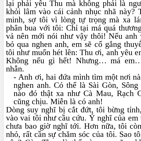
lại phải yêu Thu mà không phải là ngư
khỏi lâm vào cái cảnh nhục nhã này? T
minh, sợ tôi vì lòng tự trọng mà xa l
phân bua với tôi: Chỉ tại má quá thươn
vả nên mới nói như vậy thôi! Nếu anh 
bỏ qua nghen anh, em sẽ cố gắng thuy
tôi như muốn hét lên: Thu ơi, anh yêu 
Không nếu gì hết! Nhưng… má em…
nhẫn.
- Anh ơi, hai đứa mình tìm một nơi n
nghen anh. Có thể là Sài Gòn, Sông 
nào đó thật xa như Cà Mau, Rạch
cũng chịu. Miễn là có anh!
Dòng suy nghĩ bị cắt đứt, tôi bừng tỉn
vào vai tôi như cầu cứu. Ý nghĩ của em t
chưa bao giờ nghĩ tới. Hơn nữa, tôi c
nhỏ, rất cần sự chăm sóc của tôi. Sao tô