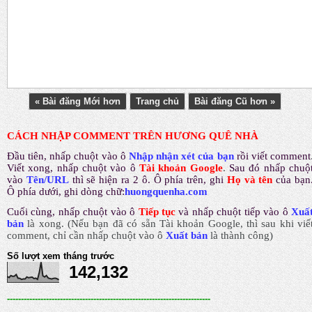
« Bài đăng Mới hơn
Trang chủ
Bài đăng Cũ hơn »
CÁCH NHẬP COMMENT TRÊN HƯƠNG QUÊ NHÀ
Đầu tiên, nhấp chuột vào ô
Nhập nhận xét của bạn
rồi viết comment
Viết xong, nhấp chuột vào ô
Tài khoản Google
.
Sau đó nhấp chuộ
vào
Tên/URL
thì sẽ hiện ra 2 ô. Ô phía trên, ghi
Họ và tên
của bạn
Ô phía dưới, ghi dòng chữ:
huongquenha.com
Cuối cùng, nhấp chuột vào ô
Tiếp tục
và nhấp chuột tiếp vào ô
Xuấ
bản
là xong.
(Nếu bạn đã có sẵn Tài khoản Google, thì sau khi viế
comment, chỉ cần nhấp chuột vào ô
Xuất bản
là thành công
)
Số lượt xem tháng trước
142,132
-------------------------------------------------------------------------