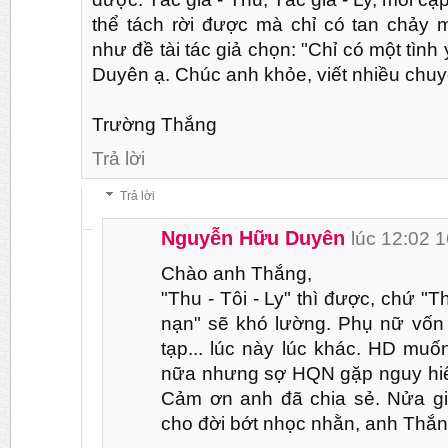
thể tách rời được mà chỉ có tan chảy 
như đề tài tác giả chọn: "Chỉ có một tình
Duyên ạ. Chúc anh khỏe, viết nhiều chu
Trường Thắng
Trả lời
Trả lời
Nguyễn Hữu Duyên
lúc 12:02 
Chào anh Thắng,
"Thu - Tôi - Ly" thì được, chứ "Th
nạn" sẽ khó lường. Phụ nữ vốn 
tạp... lúc này lúc khác. HD muốn
nữa nhưng sợ HQN gặp nguy hiể
Cảm ơn anh đã chia sẻ. Nửa gi
cho đời bớt nhọc nhằn, anh Thắn