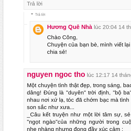
Trả lời
Trả lời
Hương Quê Nhà
lúc 20:04 14 t
Chào Công,
Chuyện của bạn bè, mình viết lạ
chia sẻ!
nguyen ngoc tho
lúc 12:17 14 thá
Một chuyện tình thật đẹp, trong sáng, ba
dâng! Đúng là "duyên" trời định, "bộ ba"
nhau nơi xứ lạ, tóc đã chớm bạc mà tình 
son sắc như xưa...
_Câu kết truyện như một lời tâm sự, s
"ngọt ngào"của những người trong cuộ
nhẹ nhàng nhưng đọng đầy xúc cảm :