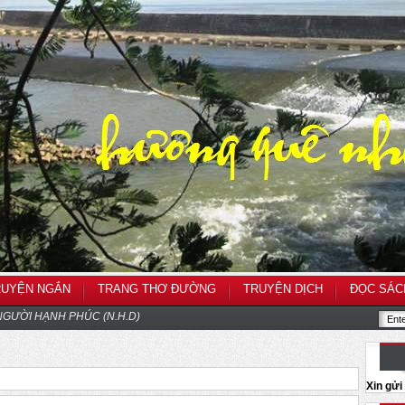
RUYỆN NGẮN
TRANG THƠ ĐƯỜNG
TRUYỆN DỊCH
ĐỌC SÁC
GƯỜI HẠNH PHÚC (N.H.D)
Xin gử