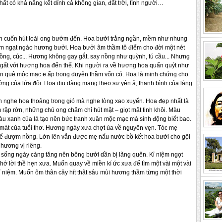
ất có khả năng kết dính cả không gian, đất trời, tình người…
ẫn cuốn hút loài ong bướm đến. Hoa bưởi trắng ngần, mềm như nhung
óm ngạt ngào hương bưởi. Hoa bưởi âm thầm tô điểm cho đời một nét
hồng, cúc... Hương không gay gắt, say nồng như quỳnh, tú cầu... Nhưng
gất với hương hoa đến thế. Khi người ra về hương hoa quấn quýt như
hôn quê mộc mạc e ấp trong duyên thầm vốn có. Hoa là minh chứng cho
tưởng của lứa đôi. Hoa dịu dàng mang theo sự yên ả, thanh bình của làng
n nghe hoa thoảng trong gió mà nghe lòng xao xuyến. Hoa đẹp nhất là
p rờn, những chú ong chăm chỉ hút mật – giọt mật tinh khôi. Màu
àu xanh của lá tạo nên bức tranh xuân mộc mạc mà sinh động biết bao.
 mát của tuổi thơ. Hương ngày xưa chợt ùa về nguyên vẹn. Tóc mẹ
 để đượm nồng. Lớn lên vẫn được mẹ nấu nước bồ kết hoa bưởi cho gội
hương vị riêng.
 sống ngày càng tăng nên bông bưởi dần bị lãng quên. Kỉ niệm ngọt
nhớ lời thề hẹn xưa. Muốn quay về miền kí ức xưa để tìm một vài một vài
 niệm. Muốn ôm thân cây hít thật sâu mùi hương thầm từng một thời