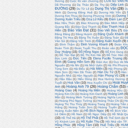
CỬA SỔ VĂN H
Dương
(1)
Cuộc thi văn chương
(1)
Diệp Linh
(1
Dã Phương
(1)
Dạ Thảo
(2)
Dạ Thy
(1)
ĐƯỜNG
(29)
Dung Thị Vân
(28)
Du Tử Lê
(1)
D
Minh
(1)
Dương Đăng Huệ
(1)
Dương Hải Yến
(2)
Dương T
Dương Kim Thoa
(1)
Dương Phương Vinh
(1)
Dương Xuân Triều
(6)
Dzạ Lữ Kiều
(6)
Đàm Lan
(17
Đào Hữu Thức
(2)
Đào Khương
(2)
Đào Minh Hiệp
(
Đào Thanh Hoà
(1
Quang Bắc
(1)
Đào Quý Thạnh
(1)
Đào Văn Đạt
(31)
Hiền
(3)
Đào Viết Bửu
(7)
Đặ
Đặng Quốc Khánh
(8
Đăng Đăng
(1)
Đăng Huỳnh
(1)
Đặng Thị Hoa
(2)
Đặng Thị Xuân
(1)
Đặng Toán
(1)
Đă
Đặng Xuân Xuyến
(9)
Văn Sử
(1)
Đặng Việt Trinh
(1)
Đinh Vương Khanh
(4)
(2)
Đình Thậm
(1)
Đoàn Kh
ĐỌC
Đoàn Tình
(1)
Đoàn Tuyết Thu
(1)
Đoản văn
(1)
Duy Hoàng
(15)
Đỗ Hồng Ngọc
(5)
Đỗ KIm Dung
(1)
(1)
Đỗ Tấn Đạt
(2)
Đỗ Thị Kim Hải
(2)
Đỗ Trúc Hàn
(1
Đức Tiên
(3)
Elena Pucillo Truong
(6)
Đức Linh
(1)
Đình
(8)
Giang Hiền Sơn
(6)
Giáo dục
(1)
Guy de Ma
Nguyên
(2)
Hà Nhi
(1)
Hà Nhữ Uyên
(2)
Hà Phi Phượn
Hải Miên
(3)
Tùng Sơn
(1)
Hải Điểu
(1)
Hải Phong
(2)
Hàn Du Tử
(17)
Hàm Sơn
(1)
Hàn Dã Thảo
(2)
Hàn
Hàn Phong Vũ
(19)
Nguyễn Nhã
(1)
Hàn Nguyệt
(1)
H
(1)
Hậu Đậu
(1)
Hiếu Dũng
(1)
Hoa Hướng Dương
(
Hoài Huy
Hoà Văn
(10)
Tuyết
(2)
Hoa Xuyến Chi
(1)
Hoàng Anh 79
(26)
Hoàng Chẩm
(53)
Anh
(6)
Hoàng Giao
(4)
Hoàng Hạ Miên
(6)
Hoàng Hữu
(1)
Hoàng Linh
(6
Hoàng Kim Chi
(1)
Hoàng Kim Oanh
(2)
Mẫn
(1)
Hoàng Minh Tường
(2)
Hoàng Nghĩa Lược
(1)
(1)
Hoàng Phủ Ngọc Tường
(1)
Hoàng Thảo Chi
(1)
Ho
Hoàng Thị Thu Thủy
(2)
Hoàng Trang
(1)
Hoàng Trần
thắng
(1)
Hoàng Tuấn Sơn
(1)
Hoàng Tuyên
(2)
Hoà
Hồ Bích Ngọc
(4)
Hoàng Xuân Niên
(1)
Hồ Bích Vân
Lê Diêm
(1)
Hồ Nam
(1)
Hồ Ngọc Diệp
(1)
Hồ Nhật Q
(10)
Hồ Thế Phất
(3)
Hồ Thế Hà
(2)
Hồ Thế Sinh
(1)
H
Hồ Xuân Thu
(3)
Vũ Khánh Linh
(1)
Hội Nhà văn TP
Hồng Phúc
(8)
Hồng Tâm
(10)
Huệ Triệu
(3)
HUM