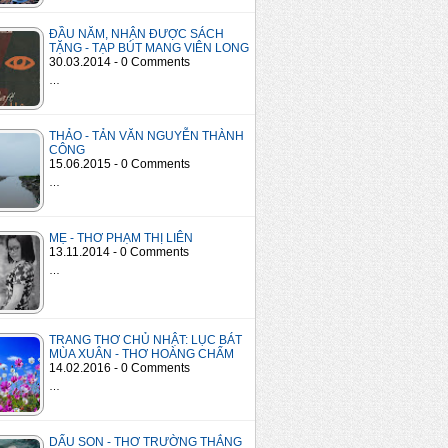
ĐẦU NĂM, NHẬN ĐƯỢC SÁCH
TẶNG - TẠP BÚT MANG VIÊN LONG
30.03.2014 - 0 Comments
…
THẢO - TẢN VĂN NGUYỄN THÀNH
CÔNG
15.06.2015 - 0 Comments
…
MẸ - THƠ PHẠM THỊ LIÊN
13.11.2014 - 0 Comments
…
TRANG THƠ CHỦ NHẬT: LỤC BÁT
MÙA XUÂN - THƠ HOÀNG CHẨM
14.02.2016 - 0 Comments
…
DẤU SON - THƠ TRƯỜNG THẮNG