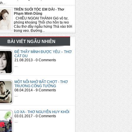
h...
TRÊN SUỐI TÓC EM DÀI - Thơ
Phạm Minh Dũng
CHIỀU NGOẠI THÀNH Gió vô tư,
phóng khoáng Thổi cho hồn ta reo
Câu thơ đầy ngẫu hứng Thả vào trời
trong veo. Đường...
BÀI VIẾT NGẪU NHIÊN
ĐỂ THẤY MÌNH ĐƯỢC YÊU – THƠ
CÁT DU
21.08.2013 - 0 Comments
…
MỘT NỖI NHỚ BẤT CHỢT - THƠ
TRƯƠNG CÔNG TƯỞNG
08.04.2014 - 9 Comments
…
LO XA - THƠ NGUYỄN HUY KHÔI
03.01.2017 - 0 Comments
…