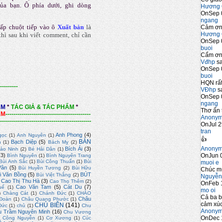
của bạn. Ô phía dưới, ghi dòng
Hương 
OnSep 
ngang
ấp chuột tiếp vào ô
Xuất bản
là
Cảm ơn 
Hương 
hì sau khi viết comment, chỉ cần
OnSep 
buoi
Cẩm ơn 
Vđhp
sa
OnSep 
buoi
HQN rất
---------
VĐhp
sa
OnSep 
ngang
ẨM
*
TÁC GIẢ & TÁC PHẨM
*
Thơ ấn 
ẨM
-------------------------------------------
Anony
----------------------------------------------
OnJul 2
tran
Anh Phong
(4)
gọc
(1)
Anh Nguyên
(1)
👍
BÀN
Bạch Diệp
(5)
n
(1)
Bách Mỵ
(2)
Anony
Bích Ái
(3)
ảo Ninh
(2)
Bé Hải Dân
(1)
OnJun 0
(3)
Bình Nguyên
(1)
Bình Nguyên Trang
Bùi Anh Sắc
(1)
Bùi Công Thuấn
(1)
Bùi
muoi e
Vân
(5)
Bùi Huyền Tương
(2)
Bùi Hữu
Chúc m
i Văn Bồng
(5)
BÚT
Bùi Việt Thắng
(2)
Nguyễn
Cao Thị Thu Hà
(3)
Cao Thọ Thêm
(2)
OnFeb 
Cao Văn Tam
(5)
Cát Du
(7)
uế
(1)
mo oi
)
Chàng Cát
(1)
Chánh Đức
(1)
CHÀO
Cả ba b
Châu
Đoàn
(1)
Châu Quang Phước
(1)
cảm xúc
CHỦ BIÊN
(141)
Đức
(1)
chủ
(1)
Chu
Anony
u Trầm Nguyên Minh
(16)
Chu Vương
OnDec 
)
Công Nguyễn
(1)
Cơ Xương
(1)
Cúc