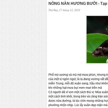
NỒNG NÀN HƯƠNG BƯỞI - Tạp b
Thứ Bảy, 17 tháng 12, 2016
Phố mù sương và mù mịt mưa phùn, nhưng khô
của một vị ngòn ngọt, là lạ đang vương vất
miền Trung, mỗi độ xuân sang, hầu như khôn
khi những hạt mưa bụi mơn man trên má
Có người đã ví von một cách thú vị: Mùa xuâ
một cách tinh khôi, trong trẻo và căng tràn s
được nửa đường, là lúc chín mọng những hư
phường nhộn nhịp. Lúc ấy xuân đẹp mặn mà v