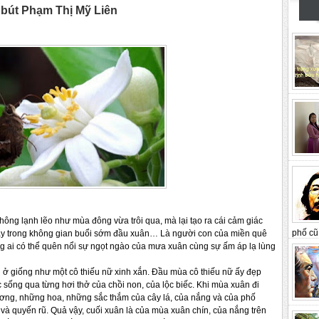
út Phạm Thị Mỹ Liên
ng lạnh lẽo như mùa đông vừa trôi qua, mà lại tạo ra cái cảm giác
phố cũ 
 đầy trong không gian buổi sớm đầu xuân… Là người con của miền quê
g ai có thể quên nổi sự ngọt ngào của mưa xuân cùng sự ấm áp lạ lùng
n ở giống như một cô thiếu nữ xinh xắn. Đầu mùa cô thiếu nữ ấy đẹp
ức sống qua từng hơi thở của chồi non, của lộc biếc. Khi mùa xuân đi
ơng, những hoa, những sắc thắm của cây lá, của nắng và của phố
à quyến rũ. Quả vậy, cuối xuân là của mùa xuân chín, của nắng trên