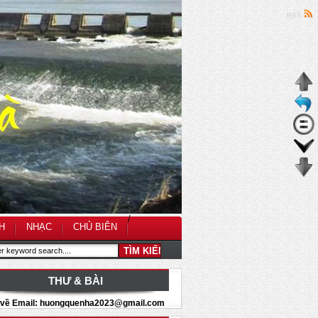
RSS
/
H
NHẠC
CHỦ BIÊN
THƯ & BÀI
i về Email: huongquenha2023@gmail.com