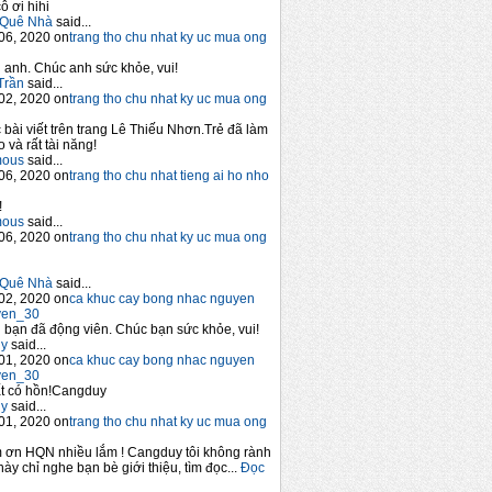
ô ơi hihi
Quê Nhà
said...
06, 2020 on
trang tho chu nhat ky uc mua ong
anh. Chúc anh sức khỏe, vui!
Trần
said...
02, 2020 on
trang tho chu nhat ky uc mua ong
 bài viết trên trang Lê Thiếu Nhơn.Trẻ đã làm
 và rất tài năng!
mous
said...
06, 2020 on
trang tho chu nhat tieng ai ho nho
!
mous
said...
06, 2020 on
trang tho chu nhat ky uc mua ong
Quê Nhà
said...
02, 2020 on
ca khuc cay bong nhac nguyen
yen_30
bạn đã động viên. Chúc bạn sức khỏe, vui!
y
said...
01, 2020 on
ca khuc cay bong nhac nguyen
yen_30
t có hồn!Cangduy
y
said...
01, 2020 on
trang tho chu nhat ky uc mua ong
 ơn HQN nhiều lắm ! Cangduy tôi không rành
này chỉ nghe bạn bè giới thiệu, tìm đọc...
Đọc