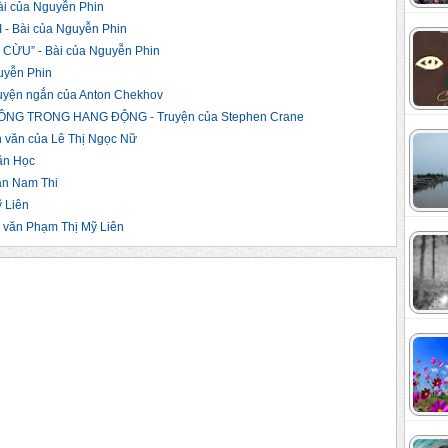
ài của Nguyễn Phin
 Bài của Nguyễn Phin
ỪU” - Bài của Nguyễn Phin
uyễn Phin
yện ngắn của Anton Chekhov
NG TRONG HANG ĐỘNG - Truyện của Stephen Crane
văn của Lê Thị Ngọc Nữ
ăn Học
n Nam Thi
 Liên
văn Phạm Thị Mỹ Liên