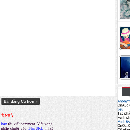
Anony
Bài đăng Cũ hơn »
OnAug 
tieu
Tác phẩ
UÊ NHÀ
kênh ph
Minh Đ
a bạn
rồi viết comment
.
Viết xong,
OnOct 0
 nhấp chuột vào
Tên/URL
thì sẽ
Cô giáo