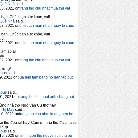
Quê Nhà
said...
03, 2021 on
trang tho chu nhat mua thu vat
bạn. Chúc bạn sức khỏe, vui!
Quê Nhà
said...
03, 2021 on
oi ieutan man nhan ngay to chuc
bạn. Chúc bạn sức khỏe, vui!
id...
02, 2021 on
oi ieutan man nhan ngay to chuc
 ấm áp ạ!
id...
02, 2021 on
trang tho chu nhat mua thu vat
tượng!
mous
said...
9, 2021 on
bua iem tam bang ho dan tap but
mous
said...
1, 2021 on
trang tho chu nhat anh chang hai
ừng nhà thơ Ngô Văn Cư thơ hay
 Thị Mây
said...
10, 2021 on
trang tho chu nhat ta ung ben bo
ài thơ đều rất hay! Cám ơn nhà thơ đã chia sẻ
 đẹp.
mous
said...
15, 2020 on
tinh muon tho nguyen thi thu ba