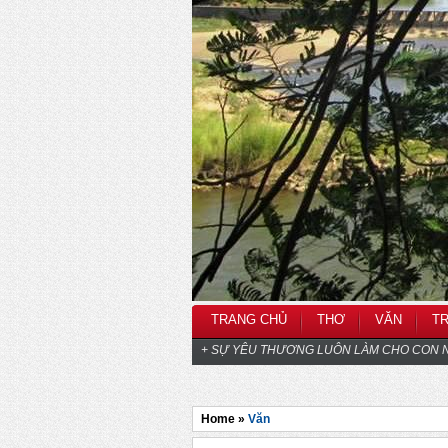
TRANG CHỦ
THƠ
VĂN
T
+ SỰ YÊU THƯƠNG LUÔN LÀM CHO CON N
Home »
Văn