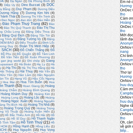
ÓA
(6)
Dạ Ngân
(1)
Dã Phong Bình
(2)
Em nè c
DỌC
8)
Dino Buzzati
(3)
Diệp Uy
(1)
Hương 
Duy Phạm
(6)
uy Bằng
(1)
Dương Diệu
OnDec 
Dương Hằng
(7)
Dương Kim Nhi
(4)
tho
hành Thái
(3)
Dương Thị Yến Trinh
(2)
Cảm ơn 
)
Đan Ngọc
(2)
đạo đức
(2)
Đào Hiền
(2)
Hoàng 
Đào Phạm Thuỳ Trang
(82)
2)
Đào
OnDec 
4)
Đào Thị Thu
Đào Thị Quý Thanh
(1)
tho
ng Châu Long
(1)
Đặng Diệu Thoa
(1)
Mới đọc
)
Đặng Quý Địch
(3)
Đặng Tấn Tới
(2)
lãnh đạo
Đặng Tường Vy
(3)
ng Trình
(1)
Đặng
ĐIỂM BÁO
(2)
Điêu Thuyền
(1)
Đinh Lốc
Anony
Đoàn Thị Minh Hiệp
(4)
ương Duy
(1)
OnNov 
 SÁCH
(30)
Đỗ Chiến Thắng
(6)
Đỗ
nang
Đỗ Phu
(1)
Đỗ Quyên
(2)
Đỗ Tâm Linh
Chí tình
)
Đỗ Văn Tiến
(1)
Đỗ Xuân Phương
(1)
Anony
Giang
gan jing world
(1)
Ghi chép
(2)
OnNov 
upassant
(1)
Hà Đoàn
(2)
Hạ Ly
(1)
Hà
Hạ Thi
(3)
tho
g
(1)
Hà Thị Thu Hằng
(1)
Hà
Hải Thuỵ
(6)
Hải Thăng
(1)
Hải Yến
(2)
Thơ lạ!
 Hữu Yên
(1)
Hàn Lâm
(1)
Hãn Nguyên
Hương 
àn Tín
(1)
Hạng Vũ
(1)
Hậu Cốc Ngang
OnNov 
Hoa Tím Buồn
(4)
1)
Hoa Mai
(2)
Hoa
huu du
ền Thanh
(53)
Hoàng
Hoan Giang
(1)
Cảm ơn 
Hoàng Chẫm
(1)
Hoàng Đình Quang
(2)
Cangdu
Hoàng Khánh Duy
(5)
Hoàng Kim
(1)
OnNov 
)
Hoàng Lộc
(8)
Hoàng Long
(2)
Hoàng
Hoàng Ngọc Xuân
(4)
huu du
Hoàng Nguyên
Hoàng Thị Nhã
(8)
àng Thị Bích Hà
(1)
Nghe rấ
Hoàng Trọng Quý
(9)
(1)
Hoàng Trọng
Cangdu
ng Vũ Thuật
(1)
Hoàng Xuân Hiến
(1)
OnNov 
(2)
Hồ Đắc Thiếu Anh
(1)
Hồ Hải
(2)
Hồ
tho
Hồ Thanh Ngân
uang
(1)
Hồ Sĩ Duy
(1)
Oh, cảm
Hồ Tịnh Thuỷ
(21)
ồ Tĩnh Tâm
(1)
Hồ
về giới 
Hồng Hạnh
(3)
. HCM
(1)
Hồng Liễu
(1)
ICHI
(5)
Huy Nguyên
(15)
Huy Vọng
tiếp...