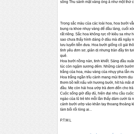
sông Thu sánh mật vàng óng ả như một thứ ch
Trong sắc màu của các loài hoa, hoa bưởi v
bung ra khoe nhụy vàng để đầu làng, cuối x
rất riêng. Sắc hoa không rực rỡ kiêu sa như 
sao chưa thấy hình dáng ở đâu mà đã ngây n
lưu luyến tiễn đưa. Hoa bưởi giống cô gái t
tình yêu đơn sơ, giản dị nhưng tràn đầy tin 
quê.
Hoa bưởi nồng nàn, tinh khiết. Sáng đầu xuâ
lúc còn ngậm sương đêm. Những cánh bướm rậ
trắng của hoa, màu vàng của nhụy pha lẫn m
Hoa trắng ngần trĩu cành mang mùi thơm dịu
thơm bồ kết nấu với hương bưởi, hít hà mãi
đầu. Mẹ còn hái hoa ướp trà đem đến cho trà 
Cuộc sống giờ đầy đủ, hiện đại nhu cầu cuộc
ngào của lũ trẻ khi mỗi lần thấy đám cưới là 
cánh bưởi ướp vào khăn tay thoang thoảng kỉ
làm bối rối lòng ai...
P.T.M.L