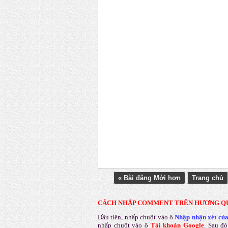
« Bài đăng Mới hơn
Trang chủ
CÁCH NHẬP COMMENT TRÊN HƯƠNG Q
Đầu tiên, nhấp chuột vào ô
Nhập nhận xét củ
nhấp chuột vào ô
Tài khoản Google
.
Sau đó