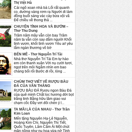
Thị Việt Hà
Cái ngõ xoan nhà bà Lối rất quanh
co, đường vàng rơm rạ Người đi làm
đồng buổi sáng vác cày bừa vội vã
Để chiều về thong thả ...
CHUYỆN TÌNH HOA VÀ BƯỚM –
Thơ Thu Dung
Trăm năm mây vẫn còn bay Trăm
năm ta vẫn còn say đắm người Khối
tình vươn, khối tình vươn Yêu ai! yêu
lắm ngàn thương vô bờ
BẾN MÊ - Thơ Nguyễn Trí Tài
Nhà thơ Nguyễn Trí Tài Em tự hào
em còn thanh xuân Với nụ cười tươi,
ngọt trên môi Ngắm nhìn em bao
chàng bối rối Bước đi rồi, lòng ...
CHÙM THƠ VIẾT VỀ RƯỢU BÀU
ĐÁ CỦA VĂN THẮNG
RƯỢU BÀU ĐÁ Rượu ngon Bàu Đá
của quê mình Chắt lọc hương đời bọt
trắng tinh Bằng hữu tâm giao vui
chạm cốc Đầy vơi đôi chén ý l...
TA MÃI LÀ CỦA NHAU - Thơ Trần
Kim Loan
Mến tặng Nguyên Hạ-Lê Nguyễn,
Hoàng Kim Chi, Nguyễn Thị Tiết,
Quốc Tuyên, Lâm Cẩm Ái Một chút
mặn nồng như nụ hoa vừa nở Tình