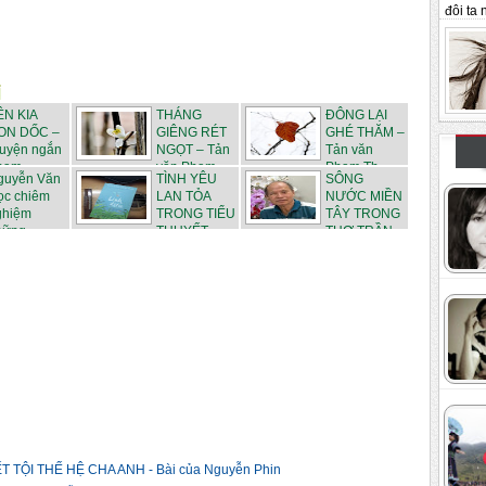
đôi ta n
ÊN KIA
THÁNG
ĐÔNG LẠI
ON DỐC –
GIÊNG RÉT
GHÉ THĂM –
ruyện ngắn
NGỌT – Tản
Tản văn
ạm ...
văn Phạm...
Phạm Th...
guyễn Văn
TÌNH YÊU
SÔNG
ọc chiêm
LAN TỎA
NƯỚC MIỀN
ghiệm
TRONG TIỂU
TÂY TRONG
ững ...
THUYẾT ...
THƠ TRẦN
N...
 TỘI THẾ HỆ CHA ANH - Bài của Nguyễn Phin