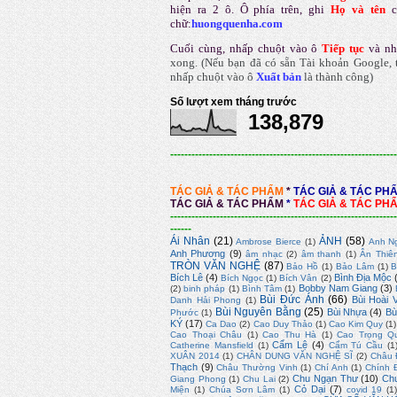
hiện ra 2 ô. Ô phía trên, ghi
Họ và tên
chữ:
huongquenha.com
Cuối cùng, nhấp chuột vào ô
Tiếp tục
và nh
xong.
(Nếu bạn đã có sẵn Tài khoản Google, t
nhấp chuột vào ô
Xuất bản
là thành công
)
Số lượt xem tháng trước
138,879
----------------------------------------------------------------
TÁC GIẢ & TÁC PHẨM
*
TÁC GIẢ & TÁC PH
TÁC GIẢ & TÁC PHẨM
*
TÁC GIẢ & TÁC PH
----------------------------------------------------------------
------
Ái Nhân
(21)
ẢNH
(58)
Ambrose Bierce
(1)
Anh N
Anh Phương
(9)
âm nhạc
(2)
âm thanh
(1)
Ân Thiê
TRÒN VĂN NGHỆ
(87)
Bảo Hồ
(1)
Bảo Lâm
(1)
B
Bích Lê
(4)
Bình Địa Mộc
Bích Ngọc
(1)
Bích Vân
(2)
Bobby Nam Giang
(3)
(2)
binh pháp
(1)
Bình Tâm
(1)
Bùi Đức Ánh
(66)
Bùi Hoài 
Danh Hải Phong
(1)
Bùi Nguyên Bằng
(25)
Bùi Nhựa
(4)
Bù
Phước
(1)
KÝ
(17)
Ca Dao
(2)
Cao Duy Thảo
(1)
Cao Kim Quy
(1)
Cao Thoại Châu
(1)
Cao Thu Hà
(1)
Cao Trọng Q
Cẩm Lệ
(4)
Catherine Mansfield
(1)
Cẩm Tú Cầu
(1
XUÂN 2014
(1)
CHÂN DUNG VĂN NGHỆ SĨ
(2)
Châu 
Thạch
(9)
Châu Thường Vinh
(1)
Chí Anh
(1)
Chính 
Chu Ngạn Thư
(10)
Ch
Giang Phong
(1)
Chu Lai
(2)
Cỏ Dại
(7)
Miện
(1)
Chúa Sơn Lâm
(1)
covid 19
(1