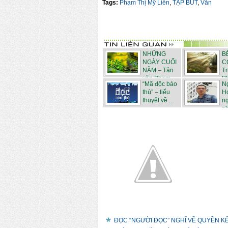
Tags:
Phạm Thị Mỹ Liên
,
TẠP BÚT
,
Văn
NHỮNG
B
NGÀY CUỐI
C
NĂM – Tản
T
văn Phạm ...
Ph
“Mã độc báo
N
thù” – tiểu
H
thuyết về ...
n
nh
ĐỌC “NGƯỜI ĐỌC” NGHĨ VỀ QUYỀN KẾT