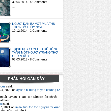
30.04.2014 - 4 Comments
…
NGƯỜI ĐÀN BÀ VỚT MÙA THU -
THƠ NGÔ THÚY NGA
19.12.2014 - 1 Comments
…
TRỊNH DUY SƠN THƠ ĐỂ RIÊNG
TẶNG MỘT NGƯỜI (TRANG THƠ
CHỦ NHẬT)
03.03.2013 - 8 Comments
…
PHẢN HỒI GẦN ĐÂY
mous
said...
04, 2023 on
tay son bi hung truyen chuong 66
m rất hay đạt 4 sao - xin cảm ơn tác giả và
át hành
ức
said...
7, 2021 on
tim lai tuoi tho tho nguyen thi xuan
 kính yêu thời cấp 1