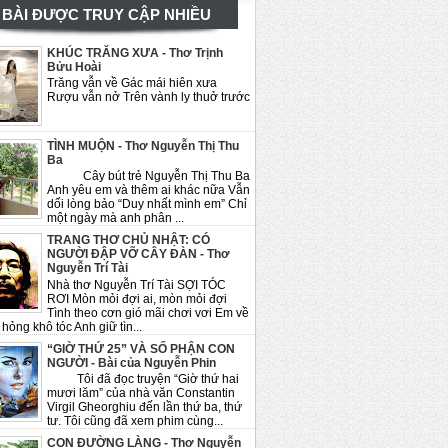
BÀI ĐƯỢC TRUY CẬP NHIỀU
KHÚC TRĂNG XƯA - Thơ Trịnh
Bửu Hoài
Trăng vẫn về Gác mái hiên xưa
Rượu vẫn nở Trên vành ly thuở trước
TÌNH MUỘN - Thơ Nguyễn Thị Thu
Ba
Cây bút trẻ Nguyễn Thị Thu Ba
Anh yêu em và thêm ai khác nữa Vẫn
dối lòng bảo “Duy nhất mình em” Chỉ
một ngày mà anh phân ...
TRANG THƠ CHỦ NHẬT: CÓ
NGƯỜI ĐẬP VỠ CÂY ĐÀN - Thơ
Nguyễn Trí Tài
Nhà thơ Nguyễn Trí Tài SỢI TÓC
RƠI Mòn mỏi đợi ai, mòn mỏi đợi
Tình theo cơn gió mãi chơi vơi Em về
hỏng khô tóc Anh giữ tìn...
“GIỜ THỨ 25” VÀ SỐ PHẬN CON
NGƯỜI - Bài của Nguyễn Phin
Tôi đã đọc truyện “Giờ thứ hai
mươi lăm” của nhà văn Constantin
Virgil Gheorghiu đến lần thứ ba, thứ
tư. Tôi cũng đã xem phim cùng...
CON ĐƯỜNG LÀNG - Thơ Nguyễn