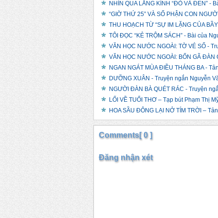
NHÌN QUA LĂNG KÍNH “ĐỎ VÀ ĐEN” - B
“GIỜ THỨ 25” VÀ SỐ PHẬN CON NGƯỜI -
THU HOẠCH TỪ “SỰ IM LẶNG CỦA BẦY C
TÔI ĐỌC “KẺ TRỘM SÁCH” - Bài của Ng
VĂN HỌC NƯỚC NGOÀI: TỜ VÉ SỐ - Tru
VĂN HỌC NƯỚC NGOÀI: BỐN GÃ ĐÀN Ô
NGAN NGÁT MÙA ĐIỀU THÁNG BA - Tản 
DƯỠNG XUÂN - Truyện ngắn Nguyễn V
NGƯỜI ĐÀN BÀ QUÉT RÁC - Truyện ngắ
LỐI VỀ TUỔI THƠ – Tạp bút Phạm Thị Mỹ
HOA SẦU ĐÔNG LẠI NỞ TÍM TRỜI – Tản 
Comments[ 0 ]
Đăng nhận xét