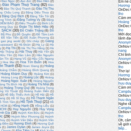
)
Em nè c
Đan Ngọc
(2)
đạo đức
(2)
Đào Hiền
(2)
Đào Phạm Thuỳ Trang
(82)
2)
Đào
Hương 
4)
Đào Thị Thu
Đào Thị Quý Thanh
(1)
OnDec 
ng Châu Long
(1)
Đặng Diệu Thoa
(1)
tho
)
Đặng Quý Địch
(3)
Đặng Tấn Tới
(2)
Cảm ơn 
Đặng Tường Vy
(3)
ng Trình
(1)
Đặng
Hoàng 
ĐIỂM BÁO
(2)
Điêu Thuyền
(1)
Đinh Lốc
OnDec 
Đoàn Thị Minh Hiệp
(4)
ương Duy
(1)
tho
 SÁCH
(30)
Đỗ Chiến Thắng
(6)
Đỗ
Mới đọc
Đỗ Phu
(1)
Đỗ Quyên
(2)
Đỗ Tâm Linh
)
Đỗ Văn Tiến
(1)
Đỗ Xuân Phương
(1)
lãnh đạo
Giang
gan jing world
(1)
Ghi chép
(2)
Anony
upassant
(1)
Hà Đoàn
(2)
Hạ Ly
(1)
Hà
OnNov 
Hạ Thi
(3)
g
(1)
Hà Thị Thu Hằng
(1)
Hà
nang
Hải Thuỵ
(6)
Hải Thăng
(1)
Hải Yến
(2)
Chí tình
 Hữu Yên
(1)
Hàn Lâm
(1)
Hãn Nguyên
Anony
àn Tín
(1)
Hạng Vũ
(1)
Hậu Cốc Ngang
Hoa Tím Buồn
(4)
1)
Hoa Mai
(2)
Hoa
OnNov 
ền Thanh
(53)
Hoàng
Hoan Giang
(1)
tho
Hoàng Chẫm
(1)
Hoàng Đình Quang
(2)
Thơ lạ!
Hoàng Khánh Duy
(5)
Hoàng Kim
(1)
Hương 
)
Hoàng Lộc
(8)
Hoàng Long
(2)
Hoàng
OnNov 
Hoàng Ngọc Xuân
(4)
Hoàng Nguyên
huu du
Hoàng Thị Nhã
(8)
àng Thị Bích Hà
(1)
Cảm ơn 
Hoàng Trọng Quý
(9)
(1)
Hoàng Trọng
Cangdu
ng Vũ Thuật
(1)
Hoàng Xuân Hiến
(1)
(2)
Hồ Đắc Thiếu Anh
(1)
Hồ Hải
(2)
Hồ
OnNov 
Hồ Thanh Ngân
uang
(1)
Hồ Sĩ Duy
(1)
huu du
Hồ Tịnh Thuỷ
(21)
ồ Tĩnh Tâm
(1)
Hồ
Nghe rấ
Hồng Hạnh
(3)
. HCM
(1)
Hồng Liễu
(1)
Cangdu
ICHI
(5)
Huy Nguyên
(15)
Huy Vọng
OnNov 
nh Gia
(18)
Huỳnh Kim Bửu
(1)
Huỳnh
tho
ớc
(29)
Huỳnh Như Phương
(1)
Huỳnh
Oh, cảm
Thúy
(1)
Huỳnh Văn Diệu
(1)
Huỳnh Văn
Hương Đình
(4)
g Đêm
(1)
Hương Quê
về giới 
James Dylan
(4)
a
(1)
James Joyce
(1)
tiếp...
Kha Tiệm Ly
(4)
 Chopin
(1)
Khả Xuân