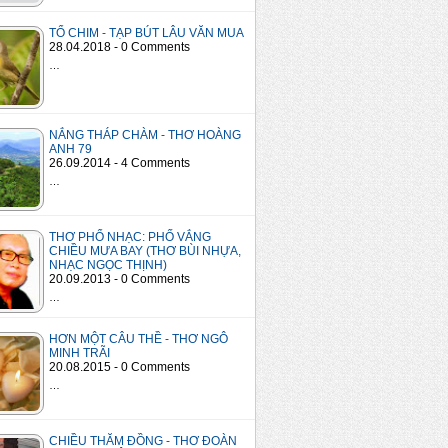
TỔ CHIM - TẠP BÚT LÂU VĂN MUA
28.04.2018 - 0 Comments
…
NẮNG THÁP CHÀM - THƠ HOÀNG
ANH 79
26.09.2014 - 4 Comments
…
THƠ PHỔ NHẠC: PHỐ VẮNG
CHIỀU MƯA BAY (THƠ BÙI NHỰA,
NHẠC NGỌC THỊNH)
20.09.2013 - 0 Comments
…
HƠN MỘT CÂU THỀ - THƠ NGÔ
MINH TRÃI
20.08.2015 - 0 Comments
…
CHIỀU THĂM ĐỒNG - THƠ ĐOÀN