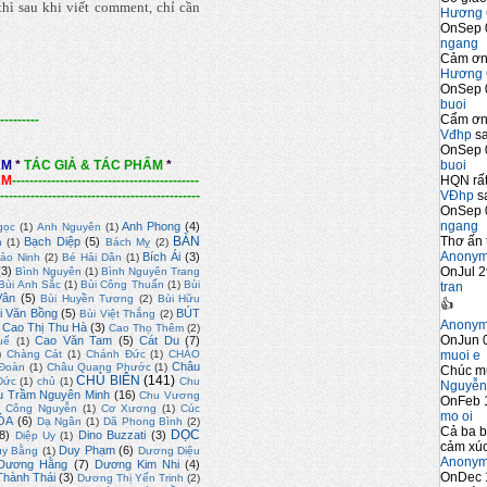
hì sau khi viết comment, chỉ cần
Hương 
OnSep 
ngang
Cảm ơn 
Hương 
OnSep 
buoi
Cẩm ơn 
---------
Vđhp
sa
OnSep 
buoi
ẨM
*
TÁC GIẢ & TÁC PHẨM
*
HQN rất
ẨM
-------------------------------------------
VĐhp
sa
----------------------------------------------
OnSep 
ngang
Anh Phong
(4)
gọc
(1)
Anh Nguyên
(1)
Thơ ấn 
BÀN
Bạch Diệp
(5)
n
(1)
Bách Mỵ
(2)
Anony
Bích Ái
(3)
ảo Ninh
(2)
Bé Hải Dân
(1)
OnJul 2
(3)
Bình Nguyên
(1)
Bình Nguyên Trang
Bùi Anh Sắc
(1)
Bùi Công Thuấn
(1)
Bùi
tran
Vân
(5)
Bùi Huyền Tương
(2)
Bùi Hữu
👍
i Văn Bồng
(5)
BÚT
Bùi Việt Thắng
(2)
Anony
Cao Thị Thu Hà
(3)
Cao Thọ Thêm
(2)
OnJun 0
Cao Văn Tam
(5)
Cát Du
(7)
uế
(1)
muoi e
)
Chàng Cát
(1)
Chánh Đức
(1)
CHÀO
Châu
Đoàn
(1)
Châu Quang Phước
(1)
Chúc m
CHỦ BIÊN
(141)
Đức
(1)
chủ
(1)
Chu
Nguyễn
u Trầm Nguyên Minh
(16)
Chu Vương
OnFeb 
)
Công Nguyễn
(1)
Cơ Xương
(1)
Cúc
mo oi
ÓA
(6)
Dạ Ngân
(1)
Dã Phong Bình
(2)
Cả ba b
DỌC
8)
Dino Buzzati
(3)
Diệp Uy
(1)
cảm xúc
Duy Phạm
(6)
uy Bằng
(1)
Dương Diệu
Anony
Dương Hằng
(7)
Dương Kim Nhi
(4)
OnDec 
hành Thái
(3)
Dương Thị Yến Trinh
(2)