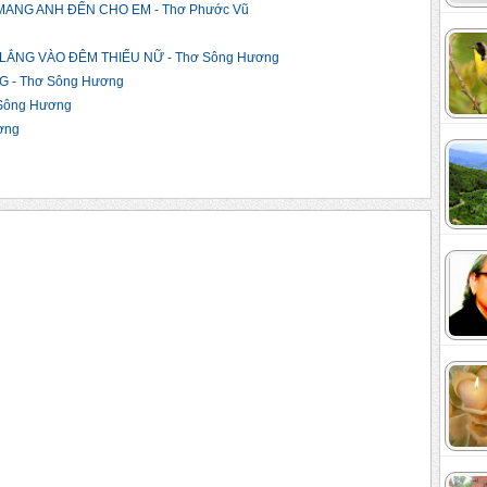
ANG ANH ĐẾN CHO EM - Thơ Phước Vũ
LẮNG VÀO ĐÊM THIẾU NỮ - Thơ Sông Hương
 - Thơ Sông Hương
Sông Hương
ơng