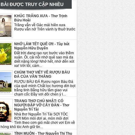
BÀI ĐƯỢC TRUY CẬP NHIỀU
KHÚC TRĂNG XƯA - Thơ Trịnh
Bửu Hoài
Trăng vẫn về Gác mái hiên xưa
Rượu vẫn nở Trên vành ly thuở trước
NHỚ LẮM TẾT QUÊ ƠI! - Tùy bút
Nguyễn Hữu Duyên
Đất trời đang rạo rực bước vào thềm
xuân. Ôi, cái nỗi nhớ quê sao mà da
diết nặng lòng! Nhớ hết, nhớ đến xót
xa! Với tôi, cảm...
CHÙM THƠ VIẾT VỀ RƯỢU BÀU
ĐÁ CỦA VĂN THẮNG
RƯỢU BÀU ĐÁ Rượu ngon Bàu Đá
của quê mình Chắt lọc hương đời bọt
trắng tinh Bằng hữu tâm giao vui
chạm cốc Đầy vơi đôi chén ý l...
TRANG THƠ CHỦ NHẬT: CÓ
NGƯỜI ĐẬP VỠ CÂY ĐÀN - Thơ
Nguyễn Trí Tài
Nhà thơ Nguyễn Trí Tài SỢI TÓC
RƠI Mòn mỏi đợi ai, mòn mỏi đợi
Tình theo cơn gió mãi chơi vơi Em về
hỏng khô tóc Anh giữ tìn...
TÌNH MUỘN - Thơ Nguyễn Thị Thu