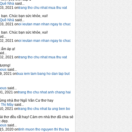
Quê Nhà
said...
03, 2021 on
trang tho chu nhat mua thu vat
bạn. Chúc bạn sức khỏe, vui!
Quê Nhà
said...
03, 2021 on
oi ieutan man nhan ngay to chuc
bạn. Chúc bạn sức khỏe, vui!
id...
02, 2021 on
oi ieutan man nhan ngay to chuc
 ấm áp ạ!
id...
02, 2021 on
trang tho chu nhat mua thu vat
tượng!
mous
said...
9, 2021 on
bua iem tam bang ho dan tap but
mous
said...
1, 2021 on
trang tho chu nhat anh chang hai
ừng nhà thơ Ngô Văn Cư thơ hay
 Thị Mây
said...
10, 2021 on
trang tho chu nhat ta ung ben bo
ài thơ đều rất hay! Cám ơn nhà thơ đã chia sẻ
 đẹp.
mous
said...
15, 2020 on
tinh muon tho nguyen thi thu ba