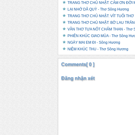
TRANG THƠ CHỦ NHẬT: CẢM ƠN ĐỜI M
LẠI NHỚ DÃ QUỲ - Thơ Sông Hương
TRANG THƠ CHỦ NHẬT: VÍT TUỔI THƠ 
TRANG THƠ CHỦ NHẬT: BỜ LAU TRẮNG
VẦN THƠ TỰA NỐT CHẤM THAN - Thơ 
PHIÊN KHÚC GIAO MÙA - Thơ Sông Hư
NGÀY MAI EM ĐI - Sông Hương
NIỆM KHÚC THU - Thơ Sông Hương
Comments[ 0 ]
Đăng nhận xét