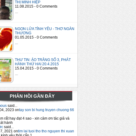
THỊ MINH HIỆP
11.08.2015 - 0 Comments
…
NGỌN LỬA TÌNH YÊU - THƠ NGÀN
THƯƠNG
01.05.2015 - 0 Comments
…
THƯ TIN: ÁO TRẮNG SỐ 3, PHÁT
HÀNH THỨ HAI 20.4.2015
15.04.2015 - 0 Comments
…
PHẢN HỒI GẦN ĐÂY
mous
said...
04, 2023 on
tay son bi hung truyen chuong 66
m rất hay đạt 4 sao - xin cảm ơn tác giả và
át hành
ức
said...
7, 2021 on
tim lai tuoi tho tho nguyen thi xuan
 kính yêu thời cấp 1