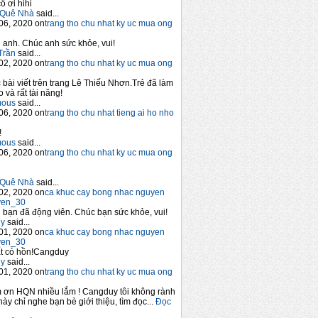
ô ơi hihi
Quê Nhà
said...
06, 2020 on
trang tho chu nhat ky uc mua ong
anh. Chúc anh sức khỏe, vui!
Trần
said...
02, 2020 on
trang tho chu nhat ky uc mua ong
 bài viết trên trang Lê Thiếu Nhơn.Trẻ đã làm
 và rất tài năng!
mous
said...
06, 2020 on
trang tho chu nhat tieng ai ho nho
!
mous
said...
06, 2020 on
trang tho chu nhat ky uc mua ong
Quê Nhà
said...
02, 2020 on
ca khuc cay bong nhac nguyen
yen_30
bạn đã động viên. Chúc bạn sức khỏe, vui!
y
said...
01, 2020 on
ca khuc cay bong nhac nguyen
yen_30
t có hồn!Cangduy
y
said...
01, 2020 on
trang tho chu nhat ky uc mua ong
 ơn HQN nhiều lắm ! Cangduy tôi không rành
này chỉ nghe bạn bè giới thiệu, tìm đọc...
Đọc