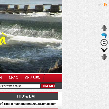
RSS
/
H
NHẠC
CHỦ BIÊN
THƯ & BÀI
i về Email: huongquenha2023@gmail.com