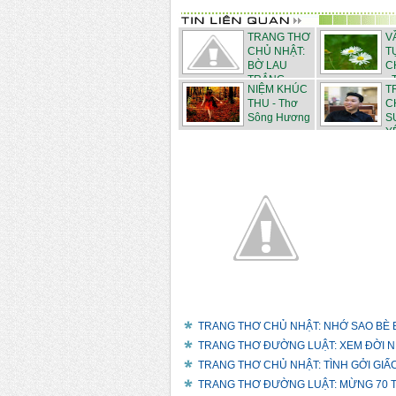
TRANG THƠ
V
CHỦ NHẬT:
T
BỜ LAU
C
TRẮNG - ...
- 
NIỆM KHÚC
T
THU - Thơ
C
Sông Hương
S
YÊ
TRANG THƠ CHỦ NHẬT: NHỚ SAO BÈ B
TRANG THƠ ĐƯỜNG LUẬT: XEM ĐỜI NHẸ
TRANG THƠ CHỦ NHẬT: TÌNH GỞI GIẤC 
TRANG THƠ ĐƯỜNG LUẬT: MỪNG 70 TU