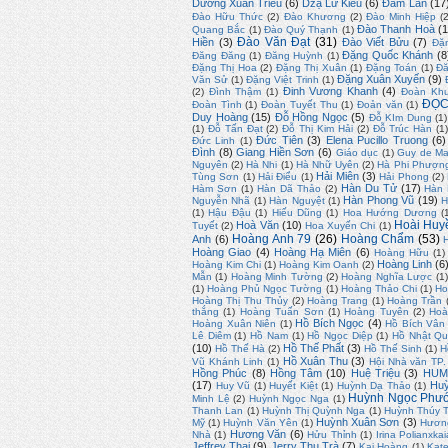
Dương Xuân Triều
(6)
Dzạ Lữ Kiều
(6)
Đàm Lan
(17
Đào Hữu Thức
(2)
Đào Khương
(2)
Đào Minh Hiệp
(
Đào Thanh Hoà
(1
Quang Bắc
(1)
Đào Quý Thạnh
(1)
Đào Văn Đạt
(31)
Hiền
(3)
Đào Viết Bửu
(7)
Đặ
Đặng Quốc Khánh
(8
Đăng Đăng
(1)
Đăng Huỳnh
(1)
Đặng Thị Hoa
(2)
Đặng Thị Xuân
(1)
Đặng Toán
(1)
Đă
Đặng Xuân Xuyến
(9)
Văn Sử
(1)
Đặng Việt Trinh
(1)
Đinh Vương Khanh
(4)
(2)
Đình Thậm
(1)
Đoàn Kh
ĐỌC
Đoàn Tình
(1)
Đoàn Tuyết Thu
(1)
Đoản văn
(1)
Duy Hoàng
(15)
Đỗ Hồng Ngọc
(5)
Đỗ KIm Dung
(1)
(1)
Đỗ Tấn Đạt
(2)
Đỗ Thị Kim Hải
(2)
Đỗ Trúc Hàn
(1
Đức Tiên
(3)
Elena Pucillo Truong
(6)
Đức Linh
(1)
Đình
(8)
Giang Hiền Sơn
(6)
Giáo dục
(1)
Guy de Ma
Nguyên
(2)
Hà Nhi
(1)
Hà Nhữ Uyên
(2)
Hà Phi Phượn
Hải Miên
(3)
Tùng Sơn
(1)
Hải Điểu
(1)
Hải Phong
(2)
Hàn Du Tử
(17)
Hàm Sơn
(1)
Hàn Dã Thảo
(2)
Hàn
Hàn Phong Vũ
(19)
Nguyễn Nhã
(1)
Hàn Nguyệt
(1)
H
(1)
Hậu Đậu
(1)
Hiếu Dũng
(1)
Hoa Hướng Dương
(
Hoài Huy
Hoà Văn
(10)
Tuyết
(2)
Hoa Xuyến Chi
(1)
Hoàng Anh 79
(26)
Hoàng Chẩm
(53)
Anh
(6)
Hoàng Giao
(4)
Hoàng Hạ Miên
(6)
Hoàng Hữu
(1)
Hoàng Linh
(6
Hoàng Kim Chi
(1)
Hoàng Kim Oanh
(2)
Mẫn
(1)
Hoàng Minh Tường
(2)
Hoàng Nghĩa Lược
(1)
(1)
Hoàng Phủ Ngọc Tường
(1)
Hoàng Thảo Chi
(1)
Ho
Hoàng Thị Thu Thủy
(2)
Hoàng Trang
(1)
Hoàng Trần
thắng
(1)
Hoàng Tuấn Sơn
(1)
Hoàng Tuyên
(2)
Hoà
Hồ Bích Ngọc
(4)
Hoàng Xuân Niên
(1)
Hồ Bích Vân
Lê Diêm
(1)
Hồ Nam
(1)
Hồ Ngọc Diệp
(1)
Hồ Nhật Q
(10)
Hồ Thế Phất
(3)
Hồ Thế Hà
(2)
Hồ Thế Sinh
(1)
H
Hồ Xuân Thu
(3)
Vũ Khánh Linh
(1)
Hội Nhà văn TP
Hồng Phúc
(8)
Hồng Tâm
(10)
Huệ Triệu
(3)
HUM
(17)
Huỳ
Huy Vũ
(1)
Huyết Kiệt
(1)
Huỳnh Dạ Thảo
(1)
Huỳnh Ngọc Phư
Minh Lệ
(2)
Huỳnh Ngọc Nga
(1)
Thanh Lan
(1)
Huỳnh Thị Quỳnh Nga
(1)
Huỳnh Thúy 
Huỳnh Xuân Sơn
(3)
Mỹ
(1)
Huỳnh Văn Yên
(1)
Hươn
Hương Văn
(6)
Nhà
(1)
Hửu Thỉnh
(1)
Irina Polianxkai
Jeffrey Thai
(9)
Jerry Thu Trà
(7)
Kai Hoàng
(1)
Kate