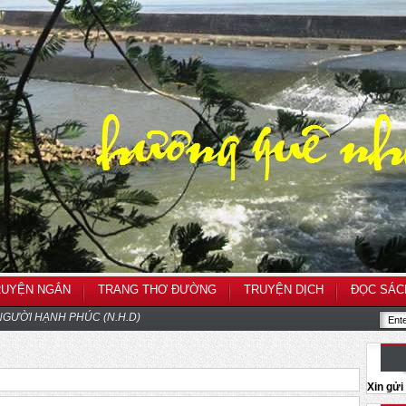
RUYỆN NGẮN
TRANG THƠ ĐƯỜNG
TRUYỆN DỊCH
ĐỌC SÁC
GƯỜI HẠNH PHÚC (N.H.D)
Xin gử