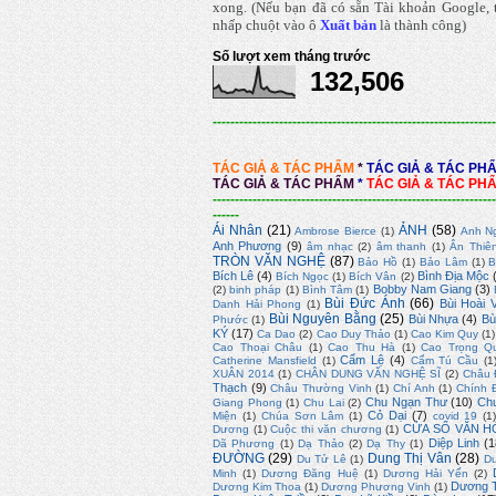
xong.
(Nếu bạn đã có sẵn Tài khoản Google, t
nhấp chuột vào ô
Xuất bản
là thành công
)
Số lượt xem tháng trước
132,506
----------------------------------------------------------------
TÁC GIẢ & TÁC PHẨM
*
TÁC GIẢ & TÁC PH
TÁC GIẢ & TÁC PHẨM
*
TÁC GIẢ & TÁC PH
----------------------------------------------------------------
------
Ái Nhân
(21)
ẢNH
(58)
Ambrose Bierce
(1)
Anh N
Anh Phương
(9)
âm nhạc
(2)
âm thanh
(1)
Ân Thiê
TRÒN VĂN NGHỆ
(87)
Bảo Hồ
(1)
Bảo Lâm
(1)
B
Bích Lê
(4)
Bình Địa Mộc
Bích Ngọc
(1)
Bích Vân
(2)
Bobby Nam Giang
(3)
(2)
binh pháp
(1)
Bình Tâm
(1)
Bùi Đức Ánh
(66)
Bùi Hoài 
Danh Hải Phong
(1)
Bùi Nguyên Bằng
(25)
Bùi Nhựa
(4)
Bù
Phước
(1)
KÝ
(17)
Ca Dao
(2)
Cao Duy Thảo
(1)
Cao Kim Quy
(1)
Cao Thoại Châu
(1)
Cao Thu Hà
(1)
Cao Trọng Q
Cẩm Lệ
(4)
Catherine Mansfield
(1)
Cẩm Tú Cầu
(1
XUÂN 2014
(1)
CHÂN DUNG VĂN NGHỆ SĨ
(2)
Châu 
Thạch
(9)
Châu Thường Vinh
(1)
Chí Anh
(1)
Chính 
Chu Ngạn Thư
(10)
Ch
Giang Phong
(1)
Chu Lai
(2)
Cỏ Dại
(7)
Miện
(1)
Chúa Sơn Lâm
(1)
covid 19
(1
CỬA SỔ VĂN H
Dương
(1)
Cuộc thi văn chương
(1)
Diệp Linh
(1
Dã Phương
(1)
Dạ Thảo
(2)
Dạ Thy
(1)
ĐƯỜNG
(29)
Dung Thị Vân
(28)
Du Tử Lê
(1)
D
Minh
(1)
Dương Đăng Huệ
(1)
Dương Hải Yến
(2)
Dương T
Dương Kim Thoa
(1)
Dương Phương Vinh
(1)