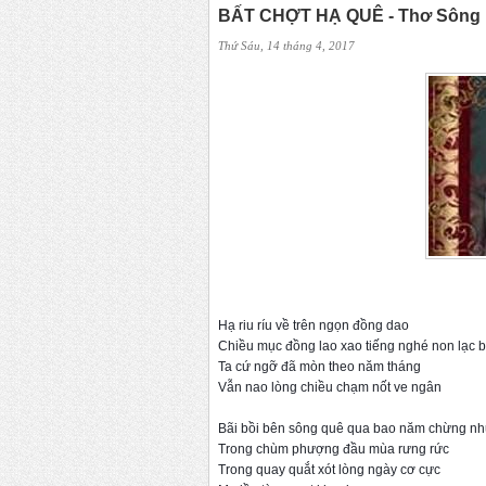
BẤT CHỢT HẠ QUÊ - Thơ Sông
Thứ Sáu, 14 tháng 4, 2017
Hạ riu ríu về trên ngọn đồng dao
Chiều mục đồng lao xao tiếng nghé non lạc b
Ta cứ ngỡ đã mòn theo năm tháng
Vẫn nao lòng chiều chạm nốt ve ngân
Bãi bồi bên sông quê qua bao năm chừng như
Trong chùm phượng đầu mùa rưng rức
Trong quay quắt xót lòng ngày cơ cực