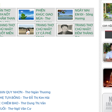
ẦN THƠ
PHIÊN
NGÀY MAI
ỰA NỐT
KHÚC GIAO
EM ĐI - Sông
HẤM THAN
MÙA - Thơ
Hương
Thơ Sôn...
Sông Hươn...
RANG THƠ
TRANG THƠ
TRANG THƠ
con nă
HỦ NHẬT:
CHỦ NHẬT:
CHỦ NHẬT:
UỐT MIỀN
LY CÀ PHÊ
ĐÊM THÁNG
U -...
EM M...
TƯ - ...
ẠN QUY NHƠN - Thơ Ngàn Thương
 TỰA BÔNG - Thơ Đỗ Thị Kim Hải
CHIÊM BAO - Thơ Dung Thị Vân
ỔI - Thơ Ngô Văn Cư