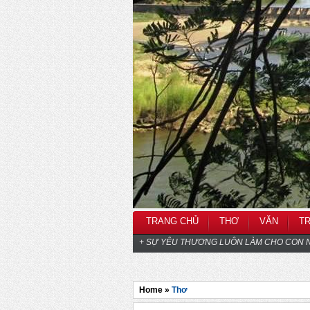
TRANG CHỦ
THƠ
VĂN
T
+ SỰ YÊU THƯƠNG LUÔN LÀM CHO CON N
Home »
Thơ