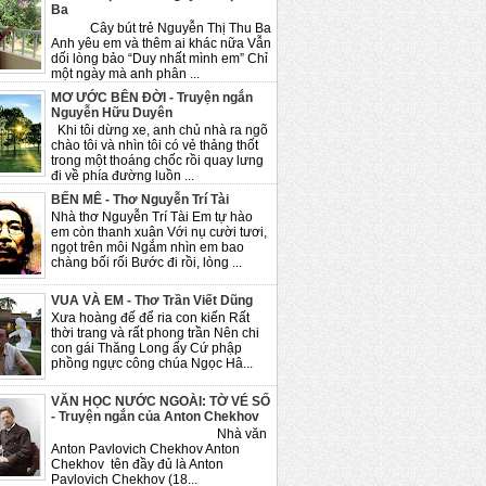
Ba
Cây bút trẻ Nguyễn Thị Thu Ba
Anh yêu em và thêm ai khác nữa Vẫn
dối lòng bảo “Duy nhất mình em” Chỉ
một ngày mà anh phân ...
MƠ ƯỚC BÊN ĐỜI - Truyện ngắn
Nguyễn Hữu Duyên
Khi tôi dừng xe, anh chủ nhà ra ngõ
chào tôi và nhìn tôi có vẻ thảng thốt
trong một thoáng chốc rồi quay lưng
đi về phía đường luồn ...
BẾN MÊ - Thơ Nguyễn Trí Tài
Nhà thơ Nguyễn Trí Tài Em tự hào
em còn thanh xuân Với nụ cười tươi,
ngọt trên môi Ngắm nhìn em bao
chàng bối rối Bước đi rồi, lòng ...
VUA VÀ EM - Thơ Trần Viết Dũng
Xưa hoàng đế để ria con kiến Rất
thời trang và rất phong trần Nên chi
con gái Thăng Long ấy Cứ phập
phồng ngực công chúa Ngọc Hâ...
VĂN HỌC NƯỚC NGOÀI: TỜ VÉ SỐ
- Truyện ngắn của Anton Chekhov
Nhà văn
Anton Pavlovich Chekhov Anton
Chekhov tên đầy đủ là Anton
Pavlovich Chekhov (18...