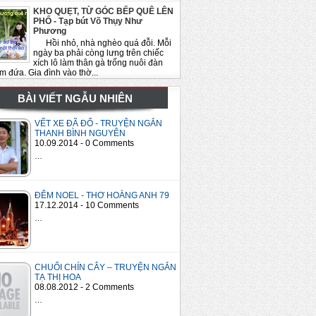
KHO QUẸT, TỪ GÓC BẾP QUÊ LÊN
PHỐ - Tạp bút Võ Thụy Như
Phương
Hồi nhỏ, nhà nghèo quá đỗi. Mỗi
ngày ba phải còng lưng trên chiếc
xích lô làm thân gà trống nuôi đàn
m đứa. Gia đình vào thờ...
BÀI VIẾT NGẪU NHIÊN
VẾT XE ĐÃ ĐỔ - TRUYỆN NGẮN
THANH BÌNH NGUYÊN
10.09.2014 - 0 Comments
…
ĐÊM NOEL - THƠ HOÀNG ANH 79
17.12.2014 - 10 Comments
…
CHUỐI CHÍN CÂY – TRUYỆN NGẮN
TẠ THỊ HOA
08.08.2012 - 2 Comments
…