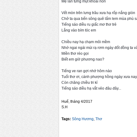
Mẹ lần từng mụt khoai non
Vết mòn trên lưng trâu xưa hạ rốp nắng giòn
Chở ta qua bến sông quê lấm lem mùa phù s
Tiếng sáo diều ru giấc mơ thơ trẻ
Lắng vào bím tóc em
Chiều nay hạ chạm môi mềm
Nhớ ngai ngái mùi rạ rơm ngày đốt đồng ta 
Miền thơ réo gọi
Biết em giờ phương nao?
Tiếng ve ran gợi nhớ hôm nào
Tuổi thơ ơi, cánh phượng hồng ngày xưa nay
Còn chăng chiều tri kỉ
Tiếng sáo diều hạ vắt vẻo đâu đây...
Huế, tháng 4/2017
S.H
Tags:
Sông Hương
,
Thơ