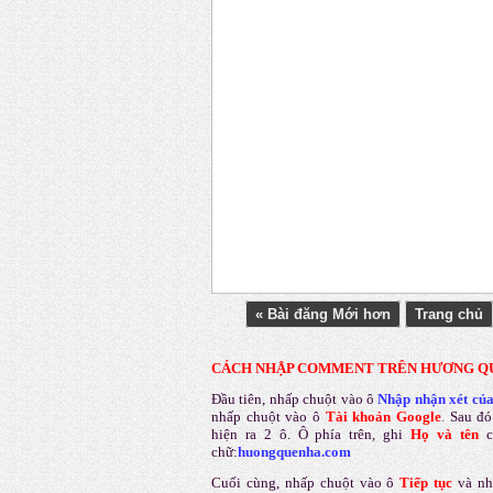
« Bài đăng Mới hơn
Trang chủ
CÁCH NHẬP COMMENT TRÊN HƯƠNG Q
Đầu tiên, nhấp chuột vào ô
Nhập nhận xét củ
nhấp chuột vào ô
Tài khoản Google
.
Sau đó
hiện ra 2 ô. Ô phía trên, ghi
Họ và tên
chữ:
huongquenha.com
Cuối cùng, nhấp chuột vào ô
Tiếp tục
và nh