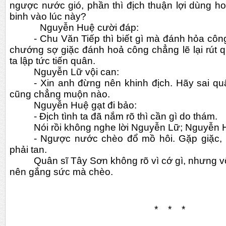
ngược nước gió, phần thì địch thuận lợi dùng hoả
binh vào lúc này?
            Nguyễn Huệ cười đáp:
- Chu Văn Tiếp thì biết gì mà đánh hỏa công.
chướng sợ giặc đánh hoả công chẳng lẽ lại rút q
ta lập tức tiến quân.
Nguyễn Lữ vội can:
- Xin anh đừng nên khinh địch. Hãy sai quâ
cũng chẳng muộn nào.
Nguyễn Huệ gạt đi bảo:
- Địch tình ta đã nắm rõ thì cần gì do thám.
Nói rồi không nghe lời Nguyễn Lữ; Nguyễn 
- Ngược nước chèo đổ mồ hôi. Gặp giặc,
phải tan.
Quân sĩ Tây Sơn không rõ vì cớ gì, nhưng v
nên gắng sức mà chèo.
*    *    *