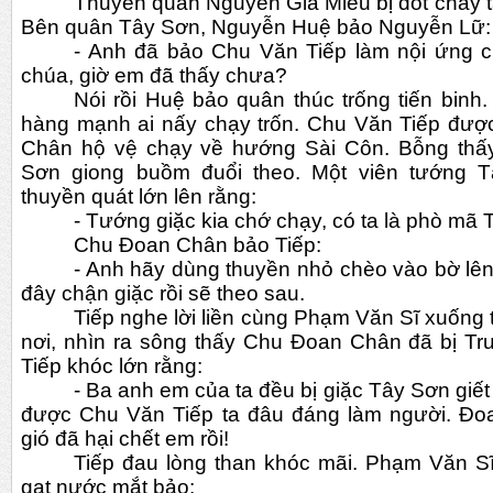
Thuyền quân Nguyễn Gia Miêu bị đốt cháy tan 
Bên quân Tây Sơn, Nguyễn Huệ bảo Nguyễn Lữ:
- Anh đã bảo Chu Văn Tiếp làm nội ứng c
chúa, giờ em đã thấy chưa?
Nói rồi Huệ bảo quân thúc trống tiến binh
hàng mạnh ai nấy chạy trốn. Chu Văn Tiếp đượ
Chân hộ vệ chạy về hướng Sài Côn. Bỗng thấy
Sơn giong buồm đuổi theo. Một viên tướng T
thuyền quát lớn lên rằng:
- Tướng giặc kia chớ chạy, có ta là phò mã
Chu Đoan Chân bảo Tiếp:
- Anh hãy dùng thuyền nhỏ chèo vào bờ lên 
đây chận giặc rồi sẽ theo sau.
Tiếp nghe lời liền cùng Phạm Văn Sĩ xuống 
nơi, nhìn ra sông thấy Chu Đoan Chân đã bị Tr
Tiếp khóc lớn rằng:
- Ba anh em của ta đều bị giặc Tây Sơn giết 
được Chu Văn Tiếp ta đâu đáng làm người. Đoan
gió đã hại chết em rồi!
Tiếp đau lòng than khóc mãi. Phạm Văn Sĩ 
gạt nước mắt bảo: