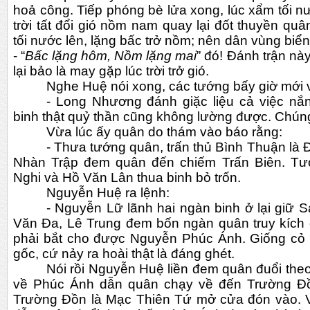
hoả công. Tiếp phóng bè lửa xong, lúc xẩm tối nướ
trời tất đổi gió nồm nam quay lại đốt thuyền quâ
tối nước lên, lặng bấc trở nồm; nên dân vùng biển
- “
Bấc lặng hôm, Nồm lặng mai
” đó! Đánh trận này
lại bảo là may gặp lúc trời trở gió.
Nghe Huệ nói xong, các tướng bấy giờ mới 
- Long Nhương đánh giặc liệu cả việc nắ
binh thật quỷ thần cũng không lường được. Chúng 
Vừa lúc ấy quân do thám vào báo rằng:
- Thưa tướng quân, trấn thủ Bình Thuận là
Nhàn Trập đem quân đến chiếm Trấn Biên. Tư
Nghi và Hồ Văn Lân thua binh bỏ trốn.
Nguyễn Huệ ra lệnh:
- Nguyễn Lữ lãnh hai ngàn binh ở lại giữ S
Văn Đa, Lê Trung đem bốn ngàn quân truy kích 
phải bắt cho được Nguyễn Phúc Ánh. Giống cỏ 
gốc, cứ nảy ra hoài thật là đáng ghét.
Nói rồi Nguyễn Huệ liền đem quân đuổi the
về Phúc Ánh dẫn quân chạy về đến Trường Đồn
Trường Đồn là Mạc Thiên Tứ mở cửa đón vào. 