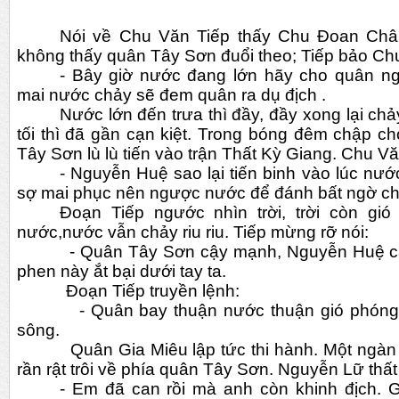
Nói về Chu Văn Tiếp thấy Chu Đoan Chân
không thấy quân Tây Sơn đuổi theo; Tiếp bảo C
- Bây giờ nước đang lớn hãy cho quân ngh
mai nước chảy sẽ đem quân ra dụ địch .
Nước lớn đến trưa thì đầy, đầy xong lại ch
tối thì đã gần cạn kiệt. Trong bóng đêm chập ch
Tây Sơn lù lù tiến vào trận Thất Kỳ Giang. Chu Vă
- Nguyễn Huệ sao lại tiến binh vào lúc nư
sợ mai phục nên ngược nước để đánh bất ngờ c
Đoạn Tiếp ngước nhìn trời, trời còn gió
nước,nước vẫn chảy riu riu. Tiếp mừng rỡ nói:
          - Quân Tây Sơn cậy mạnh, Nguyễn Huệ cậy có tài mà khinh địch, 
phen này ắt bại dưới tay ta.
           Đoạn Tiếp truyền lệnh:
          - Quân bay thuận nước thuận gió phóng hoả bè cỏ đẩy ra giữa 
sông.
          Quân Gia Miêu lập tức thi hành. Một ngàn bè cỏ cất cao ngọn lửa 
rần rật trôi về phía quân Tây Sơn. Nguyễn Lữ thất
- Em đã can rồi mà anh còn khinh địch. G