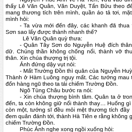
thấy Lê Văn Quân, Văn Duyệt, Tấn Bửu theo đế
mang thương tích trên mình, quần áo tả tơi, mặt
mình hỏi:
- Ta vừa mới đến đây, các khanh đã thua 
Sơn sao lấy được thành nhanh thế?
  Lê Văn Quân quỳ thưa:
- Quân Tây Sơn do Nguyễn Huệ đích thân c
dữ. Chúng thần không chống nổi, thành vỡ thua
thân. Xin chúa thượng trị tội.
Ánh đứng dậy vụt nói:
- Mất Trường Đồn thì quân của Nguyễn Hu
Thành ở Hàm Luông nguy mất. Các tướng mau th
đốn hàng ngũ theo ta tái chiếm Trường Đồn.
Ngô Tùng Châu bước ra nói:
- Xin chúa thượng bình tâm. Quân ta ở tron
đến, ta còn không giữ nổi thành thay… Huống gì
còn một, tướng sĩ đều mỏi mệt thương tích đầy 
đem quân đánh tới, thành Hà Tiên e rằng không giữ
chiếm Trường Đồn.
Phúc Ánh nghe xong ngồi xuống hỏi: