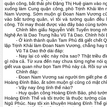
quận công, bắt thái phi Đặng Thị Huệ giam vào n
xuống làm Cung quận công, phò Trịnh Khải lên 
Nam Vương. Sớm muộn gì Đoan Nam Vương cũng
vào bắt tướng quân, vì tôi và tướng quân đều 
công. Tôi may thoát được vào đây báo cùng tướng
Chỉnh liền giấu Nguyễn Viết Tuyển trong nhà
Nghệ An là Dao Trung hầu Vũ Tá Dao. Chỉnh hỏi 
- Ở kinh thành quân Tam Phủ đã giết chết Q
lập Trịnh Khải làm Đoan Nam Vương, chẳng hay t
Vũ Tá Dao thở dài đáp:
- Nay lại có việc này nữa sao? Thật triều 
gì nữa cả. Từ xưa đến nay chưa từng nghe nói quâ
giết vua quan như bọn Tam Phủ này cả. Rồi sự vi
Chỉnh đáp:
- Đoan Nam Vương sai người tìm giết phe 
Hoàng Đình Bảo, ắt sớm muộn gì cũng có mật chỉ 
- Vậy nay ông tính thế nào?
- Huy quận công Hoàng Đình Bảo, phó tướng
Hoàng Đình Thể và tôi trước là thuộc tướng củ
Ngũ Phúc. Nay tôi xin khuyên Hoàng Đình Thể giế