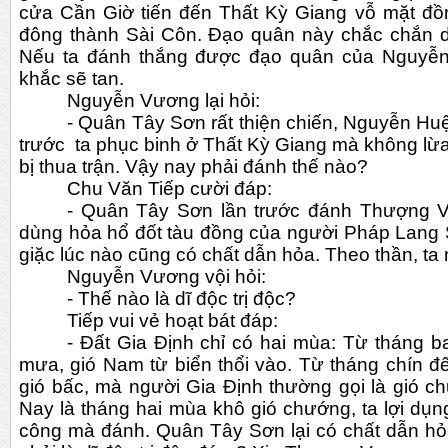
cửa Cần Giờ tiến đến Thất Kỳ Giang vỗ mặt đồn
đông thành Sài Côn. Đạo quân này chắc chắn d
Nếu ta đánh thắng được đạo quân của Nguyễn 
khắc sẽ tan.
Nguyễn Vương lại hỏi:
- Quân Tây Sơn rất thiện chiến, Nguyễn Huệ 
trước  ta phục binh ở Thất Kỳ Giang mà không l
bị thua trận. Vậy nay phải đánh thế nào?
Chu Văn Tiếp cười đáp:
- Quân Tây Sơn lần trước đánh Thượng V
dùng hỏa hổ đốt tàu đồng của người Pháp Lang S
giặc lúc nào cũng có chất dẫn hỏa. Theo thần, ta n
Nguyễn Vương vội hỏi:
- Thế nào là dĩ độc trị độc?
Tiếp vui vẻ hoạt bát đáp:
- Đất Gia Định chỉ có hai mùa: Từ tháng b
mưa, gió Nam từ biển thổi vào. Từ tháng chín đế
gió bấc, mà người Gia Định thường gọi là gió chướ
Nay là tháng hai mùa khô gió chướng, ta lợi dụn
công mà đánh. Quân Tây Sơn lại có chất dẫn hỏa