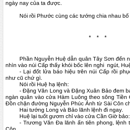
ngày nay của ta được.
Nói rồi Phước cùng các tướng chia nhau bố 
*    *    *
Phần Nguyễn Huệ dẫn quân Tây Sơn đến ngo
nhìn vào núi Cấp thấy khói bốc lên nghi  ngút, Hu
- Lại đốt lửa báo hiệu trên núi Cấp rồi ph
như cũ chứ gì.
Nói rồi Huệ hạ lệnh:
- Đặng Văn Long và Đặng Xuân Bảo đem ba 
ngàn quân vào cửa Hàm Luông theo sông Tiền G
Đồn chặn đường Nguyễn Phúc Ánh từ Sài Côn ch
Hai tướng Long và Bảo lãnh lệnh đi ngay.
Huệ lại tuốt gươm chỉ vào cửa Cần Giờ bảo:
- Trương Văn Đa lãnh ấn tiên phong, lệnh t
Côn.