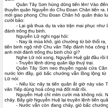
Quân Tây Sơn hùng dũng tiến lên! Vào đến
thuyền quân Nguyễn do Chu Đoan Chân tiến ra. H
mới giao phong Chu Đoan Chân hô quân tháo lui
cười bảo:
- Lại giả thua dụ ta vào trận mai phục như l
đánh trống thu binh.
Nguyễn Lữ nghi ngại hỏi:
- Nay là mùa khô, gió chướng từ bờ thổi ra, 
tiến binh ngộ nhỡ Chu văn Tiếp đánh hỏa công th
anh mới đánh trống thu binh chứ gì?
Nghe Lữ nói xong, Nguyễn Huệ gật đầu rồi 
- Truyền lệnh dừng quân lập thuỷ trại.
Quân Tây Sơn neo thuyền ngoài cửa Cần G
nước lớn đầy, gió bấc chướng vẫn lồng lộng từ đ
Lữ nói:
- Nếu lúc nãy ta tiến quân ắt giờ này vào 
văn Tiếp dùng hoả công mà đốt mất rồi.
Nguyễn Huệ chỉ mỉm cười mà không nói. Nước
chảy. Bấy giờ Nguyễn Huệ lại truyền lệnh tiến qu
- Nước vẫn còn đang chảy, gió bấc chướng t