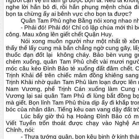
người cận vệ thì làm gì được bọn ta. Nếu ta không
nghe lời hắn bỏ đi, rồi hắn phụng mệnh chúa điề
bọn ta chừng ấy ai bênh vực cho bọn ta được?
Quân Tam Phủ nghe Bằng nói xong nhao n
- Phải đó! Phải đó! Chỉ có lập chúa mới thì bọ
công. Mau xông lên giết chết Quận Huy.
Nói xong muôn người như một nhất tề xôn
thấy thế lấy cung mà bắn chẳng ngờ cung gãy, lấ
thuốc đạn đốt lại  không cháy. Bảo bèn vung g
chém xuống, quân Tam Phủ chết vài mươi người
móc câu kéo Đình Bảo té xuống đất đâm chết. C
Trịnh Khải để trên chiếc mâm đồng khiêng sang 
Trịnh Khải nhờ quân Tam Phủ làm loạn được lên 
Nam Vương, phế Trịnh Cán xuống làm Cung 
Vương lại sai quân Tam Phủ đi lùng bắt đồng b
mà giết. Bọn lính Tam Phủ thừa dịp ấy đi khắp tro
bóc của nhân dân. Tiếng kêu oan vang dậy đất trờ
Lúc bấy giờ thủ hạ Hoàng Đình Bảo có mộ
Viết Tuyển trốn thoát được chạy vào Nghệ A
Chỉnh, nói:   
- Thưa tướng quân, bọn kêu binh ở kinh thàn