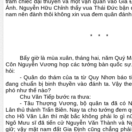
trăm chiếc đại thuyền và một vạn quân vào Gia
Ánh. Nguyễn Hữu Chỉnh thấy vua Thái Đức bận
nam nên đành thôi không xin vua đem quân đánh 
*    *    *
Bấy giờ là mùa xuân, tháng hai, năm Quý Mã
Côn Nguyễn Vương họp các tướng bàn quốc sự.
hỏi:
- Quân do thám của ta từ Quy Nhơn báo ti
đang chuẩn bị binh thuyền vào đánh ta. Vậy the
phó như thế nào?
Chu Văn Tiếp bước ra thưa:
- Tâu Thượng Vương, bộ quân ta đã có N
Lân thủ thành Trấn Biên. Nay ta cho tướng đem q
cho Hồ Văn Lân thì mặt bắc không phải lo gì n
Ngô Mưu sĩ đã tiến cử Nguyễn Văn Thành và N
giữ; vậy mặt nam đất Gia Định cũng chẳng phải l