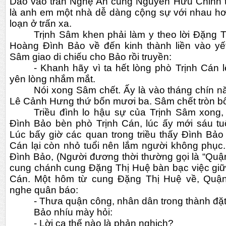
Dao vào trấn Nghệ An cùng Nguyễn Hữu Chỉnh th
là anh em một nhà dễ dàng cộng sự với nhau hơn,
loạn ở trấn xa.
Trịnh Sâm khen phải làm y theo lời Đặng 
Hoàng Đình Bảo về đến kinh thành liền vào yết 
Sâm giao di chiếu cho Bảo rồi truyền:
- Khanh hãy vì ta hết lòng phò Trịnh Cán l
yên lòng nhắm mắt.
Nói xong Sâm chết. Ấy là vào tháng chín 
Lê Cảnh Hưng thứ bốn mươi ba. Sâm chết tròn bố
Triều đình lo hậu sự của Trịnh Sâm xong
Đình Bảo bèn phò Trịnh Cán, lúc ấy mới sáu tuổi
Lúc bấy giờ các quan trong triều thấy Đình Bảo 
Cán lại còn nhỏ tuổi nên lắm người không phục
Đình Bảo, (Người đương thời thường gọi là “Quận
cung chánh cung Đặng Thị Huệ bàn bạc việc giữ 
Cán. Một hôm từ cung Đặng Thị Huệ về, Quậ
nghe quân báo:
- Thưa quận công, nhân dân trong thành đặt 
Bảo nhíu mày hỏi:
- Lời ca thế nào là phản nghịch?