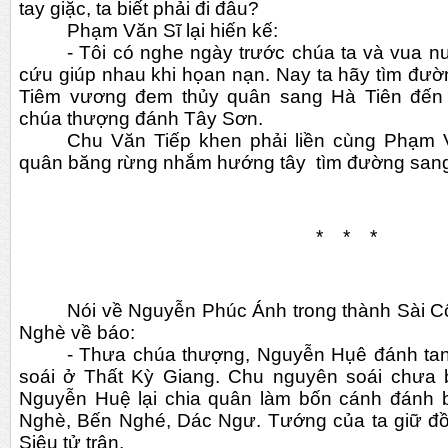
tay giặc, ta biết phải đi đâu?
Phạm Văn Sĩ lại hiến kế:
- Tôi có nghe ngày trước chúa ta và vua nư
cứu giúp nhau khi họan nạn. Nay ta hãy tìm đườ
Tiêm vương đem thủy quân sang Hà Tiên đến
chúa thượng đánh Tây Sơn.
Chu Văn Tiếp khen phải liền cùng Phạm V
quân băng rừng nhắm hướng tây  tìm đường san
    *    *    *
Nói về Nguyễn Phúc Ánh trong thành Sài C
Nghè về báo:
- Thưa chúa thượng, Nguyễn Hụê đánh ta
soái ở Thất Kỳ Giang. Chu nguyên soái chưa bi
Nguyễn Huệ lại chia quân làm bốn cánh đánh 
Nghè, Bến Nghé, Dác Ngư. Tướng của ta giữ đồ
Siêu tử trận.