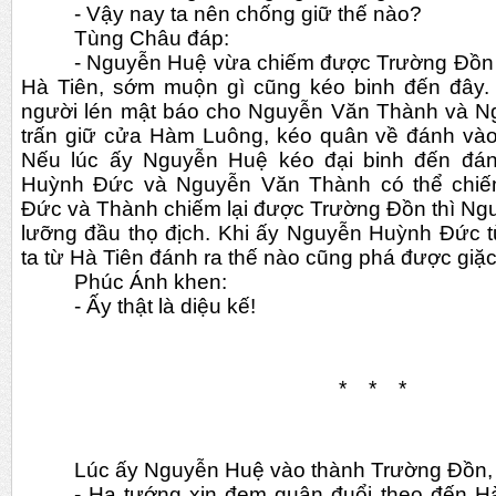
- Vậy nay ta nên chống giữ thế nào?
Tùng Châu đáp:
- Nguyễn Huệ vừa chiếm được Trường Đồn ắt
Hà Tiên, sớm muộn gì cũng kéo binh đến đây.
người lén mật báo cho Nguyễn Văn Thành và N
trấn giữ cửa Hàm Luông, kéo quân về đánh vào
Nếu lúc ấy Nguyễn Huệ kéo đại binh đến đánh
Huỳnh Đức và Nguyễn Văn Thành có thể chiếm
Đức và Thành chiếm lại được Trường Đồn thì Nguy
lưỡng đầu thọ địch. Khi ấy Nguyễn Huỳnh Đức t
ta từ Hà Tiên đánh ra thế nào cũng phá được giặc
Phúc Ánh khen:
- Ấy thật là diệu kế!
*    *    *
Lúc ấy Nguyễn Huệ vào thành Trường Đồn, 
- Hạ tướng xin đem quân đuổi theo đến Hà