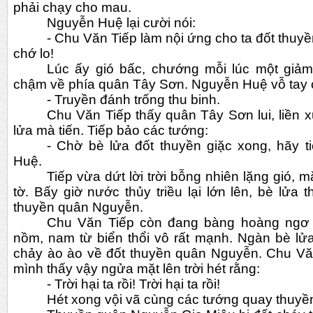
phải chạy cho mau.
Nguyễn Huệ lại cười nói:
- Chu Văn Tiếp làm nội ứng cho ta đốt thuy
chớ lo!
Lúc ấy gió bấc, chướng mỗi lúc một giảm 
chậm về phía quân Tây Sơn. Nguyễn Huệ vỗ tay 
- Truyền đánh trống thu binh.
Chu Văn Tiếp thấy quân Tây Sơn lui, liền x
lửa mà tiến. Tiếp bảo các tướng:
- Chờ bè lửa đốt thuyền giặc xong, hãy ti
Huệ.
Tiếp vừa dứt lời trời bỗng nhiên lặng gió, 
tờ. Bấy giờ nước thủy triều lại lớn lên, bè lửa 
thuyền quân Nguyễn. 
Chu Văn Tiếp còn đang bàng hoàng ngơ ng
nồm, nam từ biển thổi vô rất mạnh. Ngàn bè lửa
chảy ào ào về đốt thuyền quân Nguyễn. Chu Văn
mình thấy vậy ngửa mặt lên trời hét rằng:
- Trời hại ta rồi! Trời hại ta rồi!
Hét xong vội vã cùng các tướng quay thuyề