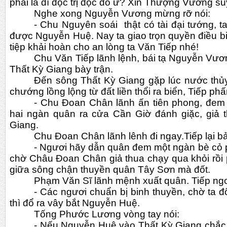
phải là dĩ độc trị độc đó ư? Xin Thượng Vương suy
Nghe xong Nguyễn Vương mừng rỡ nói:
- Chu Nguyên soái  thật có tài đại tướng, ta
được Nguyễn Huệ. Nay ta giao trọn quyền điều b
tiệp khải hoàn cho an lòng ta Văn Tiếp nhé!
Chu Văn Tiếp lãnh lệnh, bái tạ Nguyễn Vươn
Thất Kỳ Giang bày trận.
Đến sông Thất Kỳ Giang gặp lúc nước thủy t
chướng lồng lộng từ đất liền thổi ra biển, Tiếp ph
- Chu Đoan Chân lãnh ấn tiên phong, đem 
hai ngàn quân ra cửa Cần Giờ đánh giặc, giả t
Giang.
Chu Đoan Chân lãnh lênh đi ngay.Tiếp lại 
- Ngươi hãy dẫn quân đem một ngàn bè cỏ p
chờ Châu Đoan Chân giả thua chạy qua khỏi rồi 
giữa sông chận thuyền quân Tây Sơn mà đốt.
Phạm Văn Sĩ lãnh mệnh xuất quân. Tiếp ngo
- Các ngươi chuẩn bị binh thuyền, chờ ta đ
thì đổ ra vây bắt Nguyễn Huệ.
Tống Phước Lương vòng tay nói:
- Nếu Nguyễn Huệ vào Thất Kỳ Giang chắc 