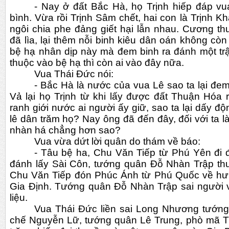
- Nay ở đất Bắc Hà, họ Trịnh hiếp đáp vua
bình. Vừa rồi Trịnh Sâm chết, hai con là Trịnh Khả
ngôi chia phe đảng giết hại lẫn nhau. Cương th
đã lìa, lại thêm nỗi binh kiêu dân oán không còn 
bệ hạ nhân dịp này mà đem binh ra đánh một trậ
thuộc vào bệ hạ thì còn ai vào đây nữa.   
Vua Thái Đức nói:
- Bắc Hà là nước của vua Lê sao ta lại đ
Vả lại họ Trịnh từ khi lấy được đất Thuận Hóa r
ranh giới nước ai người ấy giữ, sao ta lại dấy đ
lê dân trăm họ? Nay ông đã đến đây, đối với ta 
nhàn há chẳng hơn sao?
Vua vừa dứt lời quân do thám về báo:
- Tâu bệ ha, Chu Văn Tiếp từ Phú Yên đi 
đánh lấy Sài Côn, tướng quân Đỗ Nhàn Trập thu
Chu Văn Tiếp đón Phúc Ánh từ Phú Quốc về hưn
Gia Định. Tướng quân Đỗ Nhàn Trập sai người v
liệu.
Vua Thái Đức liền sai Long Nhương tướng 
chế Nguyễn Lữ, tướng quân Lê Trung, phò mã 