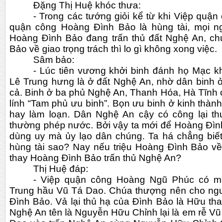
Đặng Thị Huệ khóc thưa:
- Trong các tướng giỏi kể từ khi Việp quận 
quận công Hoàng Đình Bảo là hùng tài, mọi n
Hoàng Đình Bảo đang trấn thủ đất Nghệ An, chú
Bảo về giao trọng trách thì lo gì không xong việc.
Sâm bảo:
- Lúc tiên vương khởi binh đánh họ Mạc k
Lê Trung hưng là ở đất Nghệ An, nhờ dân binh 
cả. Binh ở ba phủ Nghệ An, Thanh Hóa, Hà Tĩnh c
lính “Tam phủ ưu binh”. Bọn ưu binh ở kinh thành
hay làm loạn. Dân Nghệ An cậy có công lại th
thường phép nước. Bởi vậy ta mới để Hoàng Đình
dùng uy mà ủy lạo dân chúng. Ta há chẳng biết
hùng tài sao? Nay nếu triệu Hoàng Đình Bảo về k
thay Hoàng Đình Bảo trấn thủ Nghệ An?
Thị Huệ đáp:
- Việp quận công Hoàng Ngũ Phúc có mộ
Trung hầu Vũ Tá Dao. Chúa thượng nên cho ngư
Đình Bảo. Vả lại thủ hạ của Đình Bảo là Hữu th
Nghệ An tên là Nguyễn Hữu Chỉnh lại là em rễ Vũ