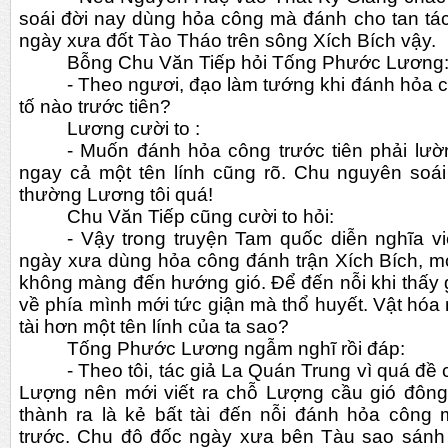
soái đời nay dùng hỏa công mà đánh cho tan tá
ngày xưa đốt Tào Tháo trên sông Xích Bích vậy.
Bỗng Chu Văn Tiếp hỏi Tống Phước Lương
- Theo ngươi, đạo làm tướng khi đánh hỏa c
tố nào trước tiên?
Lương cười to :
- Muốn đánh hỏa công trước tiên phải lườ
ngay cả một tên lính cũng rõ. Chu nguyên soái 
thường Lương tôi quá!
Chu Văn Tiếp cũng cười to hỏi:
- Vậy trong truyện Tam quốc diễn nghĩa v
ngày xưa dùng hỏa công đánh trận Xích Bích, mọ
không màng đến hướng gió. Để đến nỗi khi thấy g
về phía mình mới tức giận mà thổ huyết. Vật hóa
tài hơn một tên lính của ta sao?
Tống Phước Lương ngẫm nghĩ rồi đáp:
- Theo tôi, tác giả La Quán Trung vì quá đề
Lượng nên mới viết ra chỗ Lượng cầu gió đông.
thành ra là kẻ bất tài đến nỗi đánh hỏa công 
trước. Chu đô đốc ngày xưa bên Tàu sao sánh