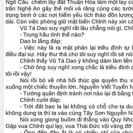
Ngô Cầu  chiếm lấy đất Thuận Hóa làm một tay cứ
trấn Nghệ An gây thế môi và răng cùng các tướ
trọng binh ở các nơi hiểm yếu tích thảo đồn lương
dài. Còn việc phòng giữ mặt biển Chỉnh này xin c
Vũ Tá Dao suy nghĩ rất lâu chẳng nói gì, Chỉ
- Trung hầu tính thế nào?
Dao lo lắng đáp:
- Việc này là ra mặt phản lại triều đình tự l
điều đại sự. Hãy thư thả cho tôi suy nghĩ rồi sẽ nói
Chỉnh thấy Vũ Tá Dao ý không dám làm liền 
- Chờ ông suy nghĩ xong chắc là triều đình đ
tôi rồi vậy!
Nói rồi bỏ về nhà hối thúc gia quyến thu 
xuống một chiếc thuyền lớn. Nguyễn Viết Tuyển h
- Tướng quân định tránh nơi nào lại đi bằng
Chỉnh cười đáp:
- Trời đất bao la lại không có chỗ cho ta 
không dung ta thì ta vào cùng Tây Sơn Nguyễn N
Nói xong giong buồm đi thẳng vào Quy Nhơ
Gặp vua Chỉnh quì lạy, vua Thái Đức vội vàng đỡ 
- Ông đến đây ắt là có chiếu chỉ của chúa.