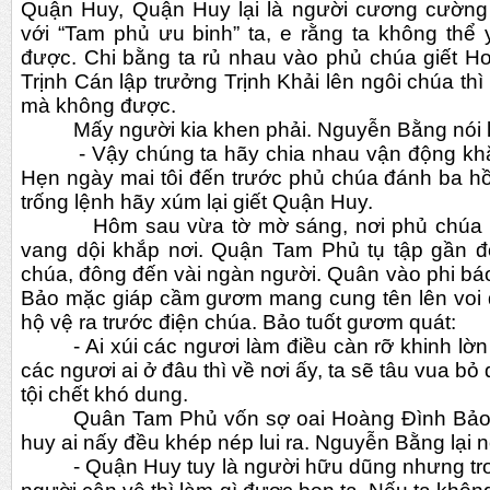
Quận Huy, Quận Huy lại là người cương cường 
với “Tam phủ ưu binh” ta, e rằng ta không thể 
được. Chi bằng ta rủ nhau vào phủ chúa giết H
Trịnh Cán lập trưởng Trịnh Khải lên ngôi chúa thì
mà không được.
Mấy người kia khen phải. Nguyễn Bằng nói l
         - Vậy chúng ta hãy chia nhau vận động khắp trong quân Tam Phủ. 
Hẹn ngày mai tôi đến trước phủ chúa đánh ba hồi
trống lệnh hãy xúm lại giết Quận Huy.
          Hôm sau vừa tờ mờ sáng, nơi phủ chúa bỗng nghe ba hồi trống 
vang dội khắp nơi. Quận Tam Phủ tụ tập gần đó
chúa, đông đến vài ngàn người. Quân vào phi bá
Bảo mặc giáp cầm gươm mang cung tên lên voi d
hộ vệ ra trước điện chúa. Bảo tuốt gươm quát:
- Ai xúi các ngươi làm điều càn rỡ khinh lờ
các ngươi ai ở đâu thì về nơi ấy, ta sẽ tâu vua bỏ
tội chết khó dung.
Quân Tam Phủ vốn sợ oai Hoàng Đình Bảo, 
huy ai nấy đều khép nép lui ra. Nguyễn Bằng lại n
- Quận Huy tuy là người hữu dũng nhưng tro