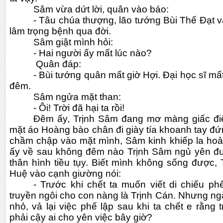
Sâm vừa dứt lời, quân vào báo:
- Tâu chúa thượng, lão tướng Bùi Thế Đạt v
lâm trọng bệnh qua đời.
Sâm giật mình hỏi:
- Hai người ấy mất lúc nào?
 Quân đáp:
- Bùi tướng quân mất giờ Hợi. Đại học sĩ mất
đêm.
Sâm ngửa mặt than:
- Ôi! Trời đã hại ta rồi!
Đêm ấy, Trịnh Sâm đang mơ màng giấc điệp
mặt áo Hoàng bào chân đi giày tía khoanh tay đứ
chầm chập vào mặt mình, Sâm kinh khiếp la hoả
ấy về sau không đêm nào Trịnh Sâm ngủ yên đượ
thân hình tiều tụy. Biết mình không sống được, 
Huệ vào cạnh giường nói:
- Trước khi chết ta muốn viết di chiếu phế
truyền ngôi cho con nàng là Trịnh Cán. Nhưng ngặt
nhỏ, vả lại việc phế lập sau khi ta chết e rằng t
phải cậy ai cho yên việc bây giờ?