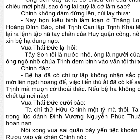
chiếu mới phải, sao ông lại quỳ là cớ làm sao?
Chỉnh không dám đứng lên, cúi lạy thưa:
- Nay bọn kiêu binh làm loạn ở Thăng Lo
Hoàng Đình Bảo, phế Trịnh Cán lập Trịnh Khải lê
lại ra lệnh tập nã tay chân của Huy quận công, nê
xin bệ hạ dung nạp.
Vua Thái Đức lại hỏi:
- Tây Sơn tôi là nước nhỏ, ông là người của
ông ngộ nhỡ chúa Trịnh đem binh vào vấn tội thì tôi
Chỉnh đáp:
- Bệ hạ đã có chí tự lập không nhận sắc 
mới lên ngôi hoàng đế, việc tiến thủ ắt đã có kế sá
Trịnh mà mượn cớ thoái thác. Nếu bệ hạ không du
chết tại nơi này!
Vua Thái Đức cười bảo:
- Ta chỉ thử Hữu Chỉnh một tý mà thôi. Ta
trong lúc đánh Định Vương Nguyễn Phúc Thuầ
họan nạn. 
Nói xong vua sai quân bày yến tiệc khoản
Rượu vào vài chén Chỉnh nói: