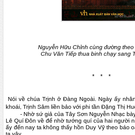
Nguyễn Hữu Chỉnh cùng đường theo
Chu Văn Tiếp thua binh chạy sang 
*    *    *
 N
ói về chúa Trịnh ở Đàng Ngoài. Ngày ấy nhân
khoái, Trịnh Sâm liền bảo với phi tần Đặng Thị Hu
- Nhờ sứ giả của Tây Sơn Nguyễn Nhạc bày k
Lê Quí Đôn về để nhờ tướng quí của hai người n
ấy đến nay ta không thấy hồn Duy Vỹ theo báo oán
ta vậy.