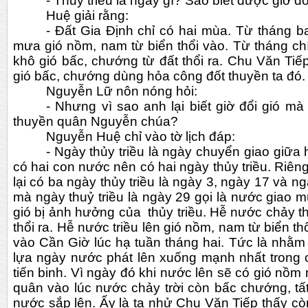
- Thủy triều là ngày gì? Sao biết được giờ đổ
Huệ giải rằng:
- Đất Gia Định chỉ có hai mùa. Từ tháng b
mưa gió nồm, nam từ biển thổi vào. Từ tháng chí
khô gió bấc, chướng từ đất thổi ra. Chu Văn Tiế
gió bấc, chướng dùng hỏa công đốt thuyền ta đó.
Nguyễn Lữ nôn nóng hỏi:
- Nhưng vì sao anh lại biết giờ đổi gió mà 
thuyền quân Nguyễn chúa?
Nguyễn Huệ chỉ vào tờ lịch đáp:
- Ngày thủy triều là ngày chuyển giao giữa 
có hai con nước nên có hai ngày thủy triều. Riêng
lại có ba ngày thủy triều là ngày 3, ngày 17 và n
mà ngày thuỷ triều là ngày 29 gọi là nước giao 
gió bị ảnh hưởng của  thủy triều. Hễ nước chảy th
thổi ra. Hễ nước triều lên gió nồm, nam từ biển thổ
vào Cần Giờ lúc hạ tuần tháng hai. Tức là nhằm
lựa ngày nước phát lên xuống mạnh nhất trong 
tiến binh. Vì ngày đó khi nước lên sẽ có gió nồm n
quân vào lúc nước chảy trời còn bấc chướng, tất
nước sắp lên. Ấy là ta nhử Chu Văn Tiếp thấy c