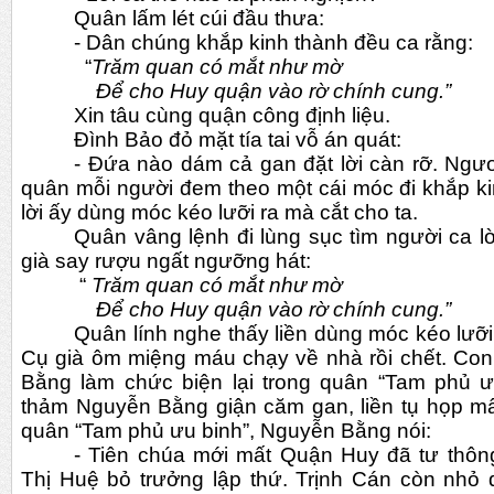
Quân lấm lét cúi đầu thưa:
- Dân chúng khắp kinh thành đều ca rằng: 
“
Trăm quan có mắt như mờ
  Để cho Huy quận vào rờ chính cung.”
Xin tâu cùng quận công định liệu.
Đình Bảo đỏ mặt tía tai vỗ án quát:
- Đứa nào dám cả gan đặt lời càn rỡ. Ngươi
quân mỗi người đem theo một cái móc đi khắp kin
lời ấy dùng móc kéo lưỡi ra mà cắt cho ta.
Quân vâng lệnh đi lùng sục tìm người ca lời 
già say rượu ngất ngưỡng hát:
“ 
Trăm quan có mắt như mờ
   Để cho Huy quận vào rờ chính cung.”
Quân lính nghe thấy liền dùng móc kéo lưỡi cụ
Cụ già ôm miệng máu chạy về nhà rồi chết. Con
Bằng làm chức biện lại trong quân “Tam phủ ưu
thảm Nguyễn Bằng giận căm gan, liền tụ họp mấy
quân “Tam phủ ưu binh”, Nguyễn Bằng nói:
- Tiên chúa mới mất Quận Huy đã tư thôn
Thị Huệ bỏ trưởng lập thứ. Trịnh Cán còn nhỏ 