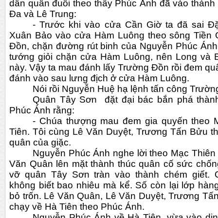
dẫn quân đuổi theo thấy Phúc Ánh đã vào thành 
Đa và Lê Trung:
- Trước khi vào cửa Cần Giờ ta đã sai 
Xuân Bảo vào cửa Hàm Luông theo sông Tiền G
Đồn, chặn đường rút binh của Nguyễn Phúc Ánh.
tướng giỏi chặn cửa Hàm Luông, nên Long và 
này. Vậy ta mau đánh lấy Trường Đồn rồi đem quâ
đánh vào sau lưng địch ở cửa Hàm Luông.
Nói rồi Nguyễn Huệ hạ lệnh tấn công Trườn
Quân Tây Sơn  đặt đại bác bắn phá thành
Phúc Ánh rằng:
- Chúa thượng mau đem gia quyến theo M
Tiên. Tôi cùng Lê Văn Duyệt, Trương Tấn Bửu th
quân của giặc.
Nguyễn Phúc Ánh nghe lời theo Mạc Thiên 
Văn Quân lên mặt thành thúc quân cố sức chống 
vỡ quân Tây Sơn tràn vào thành chém giết. Q
không biết bao nhiêu mà kể. Số còn lại lớp hàn
bỏ trốn. Lê Văn Quân, Lê Văn Duyệt, Trương Tấn
chạy về Hà Tiên theo Phúc Ánh.
Nguyễn Phúc Ánh về Hà Tiên, vừa vào dinh