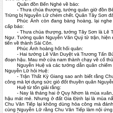
Quân đồn Bến Nghé về báo:
- Thưa chúa thượng, tướng quân giữ đồn B
Trừng bị Nguyễn Lữ chém chết. Quân Tây Sơn đã
Phúc Ánh còn đang bàng hoàng, lại nghe
cấp báo:
- Thưa chúa thượng, tướng Tây Sơn là Lê T
Ngư. Tướng quân Nguyễn Văn Quý tử trận, hiện 
tiến về thành Sài Côn.
Phúc Ánh hoảng hốt hối quân:
- Hai tướng Lê Văn Duyệt và Trương Tấn Bử
đoạn hậu. Mau mở cửa nam thành chạy về cố th
Nguyễn Huệ và các tướng dẫn quân chiếm t
Nguyễn Lữ hỏi Huệ:
- Trận Thất Kỳ Giang sao anh biết rằng Ch
công mà lợi dụng sức gió đốt thuyền quân Nguyễ
Huệ từ tốn giải rằng:
- Nay là tháng hai ở Quy Nhơn là mùa xuân,
hậu mát mẻ. Nhưng ở đất Gia Định lại là mùa nắn
Chu Văn Tiếp lại không dùng hỏa công mà đánh 
cùng Nguyễn Lữ rằng Chu Văn Tiếp làm nội ứng 