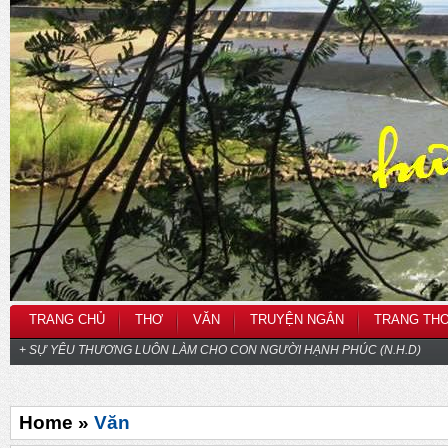
TRANG CHỦ
THƠ
VĂN
TRUYỆN NGẮN
TRANG TH
+ SỰ YÊU THƯƠNG LUÔN LÀM CHO CON NGƯỜI HẠNH PHÚC (N.H.D)
Home »
Văn