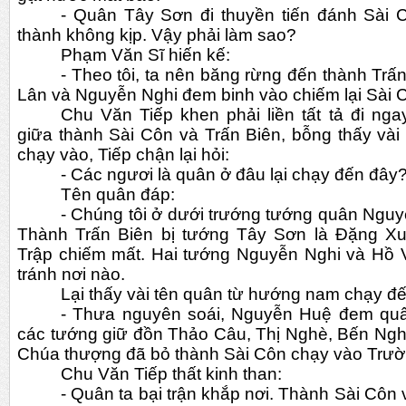
- Quân Tây Sơn đi thuyền tiến đánh Sài C
thành không kịp. Vậy phải làm sao?
Phạm Văn Sĩ hiến kế:
- Theo tôi, ta nên băng rừng đến thành Trấ
Lân và Nguyễn Nghi đem binh vào chiếm lại Sài 
Chu Văn Tiếp khen phải liền tất tả đi ng
giữa thành Sài Côn và Trấn Biên, bỗng thấy vài
chạy vào, Tiếp chận lại hỏi:
- Các ngươi là quân ở đâu lại chạy đến đây
Tên quân đáp:
- Chúng tôi ở dưới trướng tướng quân Nguy
Thành Trấn Biên bị tướng Tây Sơn là Đặng X
Trập chiếm mất. Hai tướng Nguyễn Nghi và Hồ V
tránh nơi nào.
Lại thấy vài tên quân từ hướng nam chạy đ
- Thưa nguyên soái, Nguyễn Huệ đem quâ
các tướng giữ đồn Thảo Câu, Thị Nghè, Bến Nghé
Chúa thượng đã bỏ thành Sài Côn chạy vào Trư
Chu Văn Tiếp thất kinh than:
- Quân ta bại trận khắp nơi. Thành Sài Côn 