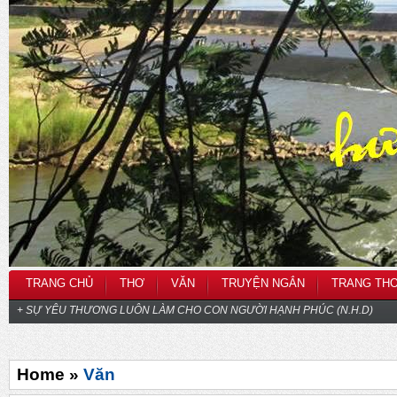
TRANG CHỦ
THƠ
VĂN
TRUYỆN NGẮN
TRANG TH
+ SỰ YÊU THƯƠNG LUÔN LÀM CHO CON NGƯỜI HẠNH PHÚC (N.H.D)
Home »
Văn