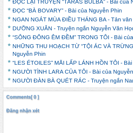
ĐỌC LẠI TRUYỆN “TARAS BULBA” - Bài của 
ĐỌC “BÀ BOVARY” - Bài của Nguyễn Phin
NGAN NGÁT MÙA ĐIỀU THÁNG BA - Tản văn c
DƯỠNG XUÂN - Truyện ngắn Nguyễn Văn Họ
“SÔNG ĐÔNG ÊM ĐỀM” TRONG TÔI - Bài của
NHỮNG THU HOẠCH TỪ “TỘI ÁC VÀ TRỪNG 
Nguyễn Phin
“LES ÉTOILES” MÃI LẤP LÁNH HỒN TÔI - Bài
NGƯỜI TÌNH LARA CỦA TÔI - Bài của Nguyễn
NGƯỜI ĐÀN BÀ QUÉT RÁC - Truyện ngắn Na
Comments[ 0 ]
Đăng nhận xét