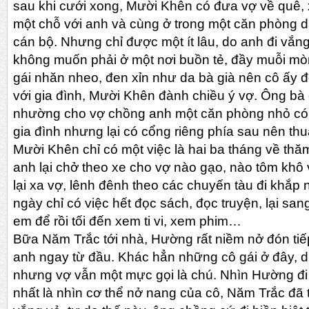
sau khi cưới xong, Mười Khên có đưa vợ về quê, 
một chỗ với anh và cùng ở trong một căn phòng 
cán bộ. Nhưng chỉ được một ít lâu, do anh đi vắng
không muốn phải ở một nơi buồn tẻ, đầy muỗi mò
gái nhăn nheo, đen xỉn như da bà già nên cô ấy 
với gia đình, Mười Khên đành chiều ý vợ. Ông bà 
nhường cho vợ chồng anh một căn phòng nhỏ có 
gia đình nhưng lại có cổng riêng phía sau nên thu
Mười Khên chỉ có một việc là hai ba tháng về thăm
anh lại chở theo xe cho vợ nào gạo, nào tôm khô 
lại xa vợ, lênh đênh theo các chuyến tàu đi khắp n
ngày chỉ có việc hết đọc sách, đọc truyện, lại sa
em để rồi tối đến xem ti vi, xem phim…
Bữa Năm Trắc tới nhà, Hường rất niềm nở đón tiế
anh ngay từ đầu. Khác hẳn những cô gái ở đây, 
nhưng vợ vẫn một mực gọi là chú. Nhìn Hường đi lạ
nhất là nhìn cơ thể nở nang của cô, Năm Trắc đã 