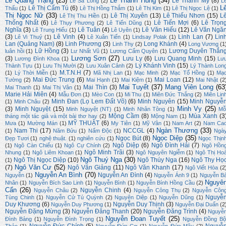
Lê Quang Trạng
(23)
Lê Thanh Hùng
(34)
Lê Thanh My
(8)
Lê Sa Long
(2)
L
L
Lê Thị Cẩm Tú
(6)
Thấu
(1)
Lê Thị Hồng Thắm
(1)
Lê Thị Kim
(1)
Lê Thị Ngọc Lệ
(1)
Thị Ngọc Nữ
(33)
Lê Thị Xuyên
(13)
Lê Thiếu Nhơn
(15)
L
Lê Thị Thu Hiền
(1)
Thống Nhất
(6)
Lê Tiến Mợi
(6)
Lê Trọn
Lê Thụy Phương
(2)
Lê Tiến Dũng
(1)
Nghĩa
(3)
Lê Tuân
(4)
Lê Văn Hiếu
(12)
Lê Văn Ngă
Lê Trung Hiếu
(1)
Lê Uyên
(1)
(3)
Lê Vinh
(4)
Linh Lan
(7)
Lin
Lê Vi Thuỷ
(1)
Lê Xuân Tiến
(1)
Lindsay Polak
(1)
Lan (Quảng Nam)
(8)
Linh Phương
(3)
Long Khánh
(4)
Linh Thy
(2)
Long Vương
(1
Lữ Hồng
(3)
Lương Duyên Thắn
luân hồi
(1)
Lư Nhất Vũ
(1)
Lương Cẩm Quyên
(1)
Lương Sơn
(27)
(3)
Lưu Ly
(6)
Lưu Quang Minh
(15)
Lương Đình Khoa
(1)
Lư
Lý Khánh Vinh
(15)
Thành Tựu
(1)
Lưu Thị Mười
(2)
Lưu Xuân Cảnh
(2)
Lý Thành Lon
M.T.N.H
(7)
(1)
Lý Thời Miễn
(1)
Mã Nhị Lan
(1)
Mạc Minh
(2)
Mạc Tố Hồng
(1)
Mạ
Mai Đức Trung
(6)
Mai Loan
(12)
Tường
(2)
Mai Hạnh
(1)
Mai Kiệm
(1)
Mai Nhật
(2
Mai Tuyết
(37)
Mang Viên Long
(63
Mai Thìn
(3)
Mai Thanh
(1)
Mai Thị Vân
(1)
Marie Hải Miên
(4)
Mẫu Đơn
(1)
Mèo Con
(1)
Mi Thu
(1)
Miên Đức Thắng
(2)
Miên Lin
Minh Đan (Lọ Lem Đất Võ)
(6)
Minh Nguyên
(15)
Minh Nguyễ
(1)
Minh Châu
(2)
Minh Vy
(25)
(3)
Minh Nguyệt
(15)
Minh Nguyệt (NT)
(1)
Minh Nhân Tông
(1)
Mỗ
Mộng Cầm
(8)
Mùa Xanh
(3
tháng một tác giả và một bài thơ hay
(2)
Mộng Nam
(1)
MỸ THUẬT
(6)
Mưa
(1)
Mường Mán
(1)
My Tiên
(1)
Mỹ Vân
(1)
Nam Art
(2)
Nam Ca
Ngàn Thương
(33)
Nam Thi
(17)
NCCGL
(4)
(1)
Năm Bửu
(1)
Nấm Độc
(1)
Ngà
Ngọc Diệp
(35)
Ngọc Bút
(8)
Đẹp Tươi
(1)
nghệ thuật.
(1)
nghiên cứu
(1)
Ngọc Thịn
Ngô Diệp
(6)
Ngô Đình Hải
(7)
(1)
Ngô Càn Chiểu
(1)
Ngô Cự Chính
(2)
Ngô Hồn
Ngô Minh Trãi
(3)
Nhung
(1)
Ngô Liêm Khoan
(1)
Ngô Nguyên Ngiễm
(1)
Ngô Thị Ho
Ngô Thuý Nga
(30)
Ngô Thị Ngọc Diệp
(10)
Ngô Thúy Nga
(16)
Ngô Thy Họ
(1)
Ngô Văn Cư
(52)
(7)
Ngô Văn Giảng
(11)
Ngô Văn Khanh
(17)
Ngô Viết Hòa
(2
Nguyễn An Bình
(70)
Nguyễn An Đình
(4)
Nguyễn
(1)
Nguyễn Ánh 9
(1)
Nguyễn B
Nguyê
Nhân
(1)
Nguyễn Bích Sao Linh
(1)
Nguyễn Bình
(1)
Nguyễn Bính Hồng Cầu
(2)
Cẩn
(26)
Nguyễn Chinh
(4)
Nguyễn Châu
(2)
Nguyễn Công Thụ
(2)
Nguyễn Côn
Nguyễ
Tùng Chinh
(1)
Nguyễn Cử Tú Quỳnh
(2)
Nguyên Diệp
(1)
Nguyễn Dũng
(1)
Duy Khương
(6)
Nguyễn Duy Thịnh
(3)
Nguyễn Duy Phương
(1)
Nguyễn Đại Duẩn
(2
Nguyễn Đặng Mừng
(3)
Nguyễn Đăng Thanh
(20)
Nguyễn Đăng Trình
(4)
Nguyễ
Nguyễn Đoan Tuyết
(25)
Đình Bảng
(1)
Nguyễn Đình Trọng
(1)
Nguyễn Đồng Bộ