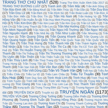
TRANG THƠ CHỦ NHẬT
(528)
Trang Thơ Đón Xuân Đinh Dậu 2017
(1
TRANG THƠ ĐƯỜNG LUẬT
(17)
Tranh ảnh
(3)
Trầm Mặc
(4)
Trần Anh Dũng
(1
Trần Bảo Định
(4)
Trần Duy Đứ
Trần Băng Khuê
(1)
Trần Biên Thùy
(1)
Trần Dần
(1)
(17)
Trần Dzạ Lữ
(4)
Trần Định
(1)
Trần Đình Sử
(2)
Trần Đoàn Luận
(1)
Trần Đức Á
Trần Hà Nam
(4)
Trầ
(2)
Trần Đức Hiển
(1)
Trần Đức Tín
(1)
Trần Hoàng Vy
(2)
Hồng Vân
(5)
Trần Hữ
Trần Huiền Ân
(2)
Trần Huy Minh Phương
(2)
Trần Hữu Du
(1)
Hội
(17)
Trần Kim Đức
(5)
Trần Kim Loan
(2)
Trần Kim Quy
(1)
Trần Lê Sơn Ý
(2)
Trầ
Trần Mai Hường
(11)
Linh Chi
(1)
Trần Long Thạch
(1)
Trần Lưu
(1)
Trần Mạnh Hảo
(1
Trần Minh Nguyệt
(16)
Trần Ngọc Hồ Trường
(4)
Trần Ngọc Mỹ
(11
Trần Năm
(1)
Trần Nguyên Hạnh
(6)
Trần Như Luận
(3)
Trần Nhã My
(2)
Trần Nhương
(1)
Trầ
Trần Quang Dũng
(4)
Trần Quang Khanh
(12)
Phù Nam
(1)
Trần Quang Lộc
(1
Trần Quang Ngân
(10)
Trần Quốc Tiến
(8)
Trần Quốc Toàn
(1)
Trần Quốc Việt
(1
Trần Tâm
(7)
Trần Thái Hưng
(5)
Trần Thanh Hải
(3)
Trầ
Trần Thành Nghĩa
(1)
Thế Nhân
(13)
Trần Thi Ca
(9)
Trần Thị Bích Thu
(1)
Trần Thị Cổ Tích
(2)
Trần Th
Trần Thị Huyền Trang
(3)
Trần Th
Huệ
(1)
Trần Thị Mai
(1)
Trần Thị Ngọc Hồng
(1)
Thanh
(5)
Trần Thị Thương Thương
(4)
Trầ
Trần Thị Thắng
(1)
Trần Thị Trúc Hạ
(1)
Thị Uyên
(8)
Trần Thiện
(3)
Trần Thuậ
Trần Thiện Tuấn
(1)
Trần Thoại Nguyên
(2)
(7)
Trần Thúy Lành
(6)
Trần Thuỳ Trang
(1)
Trần Thư
(1)
Trần Thương Nhiều
(1)
Trầ
Trần Tuấ
Trọng Hưng
(2)
Trần Trọng Tân
(1)
Trần Trọng Vũ
(2)
Trần Tuấn Anh
(2)
Thanh
(10)
Trần Văn Bạn
(16)
Trần Văn Nhân
(5)
Trần Vạn Giã
(2)
Trần Văn Thiê
Trần Võ Thành Văn
(24)
Trần Viết Dũng
(11)
(1)
Trần Việt
(1)
Triết học
(2)
Triều Â
Triệu Từ Truyền
(30)
Trịn
(2)
Triều Châu
(1)
Triều La Vỹ
(2)
Triệu Lam Châu
(1)
Bửu Hoài
(106)
Trịnh Hoài Linh
(5)
Trịnh Huy
(4)
Trịnh Duy Sơn
(2)
Trịnh Thuỳ M
(1)
Trịnh Tuyên
(1)
Trịnh Viết Hiền
(1)
Trịnh Viết Hiệp
(1)
Trịnh Yến
(2)
Trọng Mật
(2)
tr
Trúc Giang
(4)
Trúc Thanh Tâm
(12)
Trú
vương
(1)
Trúc Lập
(1)
Trúc Linh Lan
(2)
Thuyên
(3)
Truyệ
trung quốc
(1)
Trung Trung Đỉnh
(1)
Trung Y
(1)
Truong Nguyen
(1)
TRUYỆN NGẮN
(1173
dài
(10)
TRUYỆN DỊCH
(17)
Truyện ký
(2)
TRUYỆN VỪA
(14)
Trương Công Tưởng
(16)
Trương Đìn
Trương Diễm Phiến
(1)
Phượng
(8)
Trương Đình Tuấn
(3)
Trương Hồng Phúc
(14)
Trương Huỳnh Nh
Trườn
Trương Nam Chi
(5)
Trân
(2)
Trương Lan Anh
(1)
Trương Thanh Cường
(2)
Thắng
(65)
Trương Thị Thanh Tâm
(22)
Trường Thịnh
(6
Trương Thị Thúy
(2)