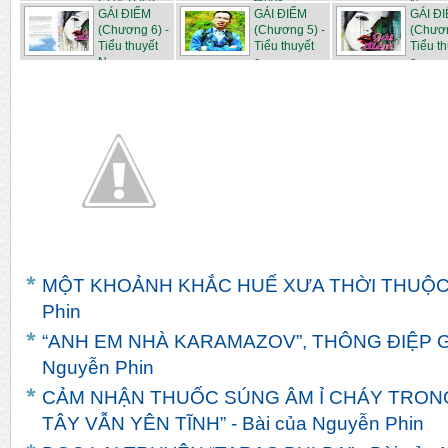
CỦA TÔI (C...
thuyế...
N...
GÁI ĐIẾM
GÁI ĐIẾM
GÁI Đ
(Chương 6) -
(Chương 5) -
(Chươn
Tiểu thuyết
Tiểu thuyết
Tiểu t
N...
c...
c...
MỘT KHOẢNH KHẮC HUẾ XƯA THỜI THUỘC ĐỊ
Phin
“ANH EM NHÀ KARAMAZOV”, THÔNG ĐIỆP GIA
Nguyễn Phin
CẢM NHẬN THUỐC SÚNG ÂM Ỉ CHÁY TRONG
TÂY VẪN YÊN TĨNH” - Bài của Nguyễn Phin