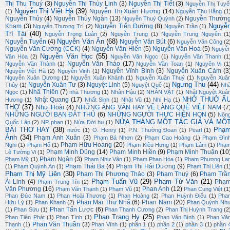
Thị Thu Thuý
(3)
Nguyễn Thị Thùy Linh
(3)
Nguyễn Thị Tiết
(3)
Nguyễn Thị Tuyế
Nguyễn Thị Việt Hà
(39)
Nguyễn Thị Xuân Hương
(14)
(1)
Nguyễn Thu Hằng
(1
Nguyễn Thủy
(4)
Nguyễn Thúy Ngân
(13)
Nguyễn Thườn
Nguyễn Thuý Quỳnh
(2)
Nguyễ
Kham
(3)
Nguyễn Tiến Đường
(8)
Nguyễn Thượng Trí
(2)
Nguyễn Trần
(1)
Trí Tài
(40)
Nguyễn Trọng Luân
(2)
Nguyễn Trung
(1)
Nguyễn Trung Nguyên
(1
Nguyễn Văn Ân
(68)
Nguyễn Tuyển
(4)
Nguyễn Văn Bút
(6)
Nguyễn Văn Công
(2
Nguyễn Văn Cường (CCK)
(4)
Nguyễn Văn Hiến
(5)
Nguyễn Văn Hoà
(5)
Nguyễ
Nguyễn Văn Học
(55)
Văn Hòa
(2)
Nguyễn Văn Ngọc
(1)
Nguyễn Văn Thanh
(1
Nguyễn Văn Thảo
(17)
Nguyễn Văn Thành
(1)
Nguyễn Văn Toan
(1)
Nguyên Vi
(1
Nguyễn Vĩnh Bình
(3)
Nguyễn Xuân Cảm
(3
Nguyễn Việt Hà
(2)
Nguyễn Vinh
(1)
Nguyễn Xuân Dương
(1)
Nguyễn Xuân Khánh
(1)
Nguyễn Xuân Thuỷ
(1)
Nguyễn Xuâ
Ngưng Thu
(44)
Nguyễn Xuân Tư
(3)
Nguyệt Linh
(5)
Thủy
(1)
Nguyệt Quế
(1)
Nh
Nhã Thiên
(7)
Ngọc
(1)
nhà Thương
(1)
Nhân Hậu
(2)
NHÂN VẬT
(1)
Nhật Nguyệt Xuâ
NHỚ THUỞ Ấ
Nhật Quang
(17)
Hương
(1)
Nhất Sinh
(1)
Nhật Vũ
(1)
Nhi Hạ
(1)
THƠ
(37)
Như Hoài
(4)
NHỮNG ÁNG VĂN HAY VỀ LÀNG QUÊ VIỆT NAM
(7
NHỮNG NGƯỜI BẠN ĐÂT THỦ
(6)
NHỮNG NGƯỜI THỰC HIỆN HQN
(5)
Nôn
NỬA THÁNG MỘT TÁC GIẢ VÀ MỘ
Quốc Lập
(2)
NP phan
(1)
Nửa Đời hư
(1)
BÀI THƠ HAY
(38)
Phạ
nước
(1)
O. Henry
(1)
P.N. Thường Đoan
(1)
Pearl
(1)
Ánh
(34)
Phạm Anh Xuân
(3)
Phạm Bá Nhơn
(2)
Phạm Cao Hoàng
(1)
Phạm Đìn
Phạm Hữu Hoàng
(20)
Nghi
(1)
Phạm Hổ
(1)
Phạm Kiều Hưng
(1)
Phạm Lâm
(1)
Phạ
Phạm Minh Dũng
(14)
Phạm Minh Hiền
(9)
Phạm Minh Thuận
(10
Lê Tường Vi
(1)
Phạm Ngân
(3)
Phạm Mỹ
(1)
Phạm Như Vân
(1)
Phạm Phan Hòa
(1)
Phạm Phương La
Phạm Thái Ba
(4)
Phạm Thị Hải Dương
(9)
(1)
Phạm Quỳnh An
(1)
Phạm Thị Liên
(1
Phạm Thị Mỹ Liên
(30)
Phạm Thị Phương Thảo
(3)
Phạm Thuý
(6)
Phạm Trầ
Phạm Tuấn Vũ
(29)
Phạm Tử Văn
(21)
Ái Linh
(4)
Phạ
Phạm Trung Tín
(2)
Văn Phương
(16)
Phan Anh
(12)
Phạm Văn Thạnh
(1)
Phạm Vũ
(1)
Phan Cung Việt
(1
Phan Đức Nam
(1)
Phan Hoài Thương
(1)
Phan Hoàng
(2)
Phan Huỳnh Điểu
(1)
Pha
Phan Mai Thư Nhã
(6)
Phan Nam
(20)
Hữu Lý
(1)
Phan Khanh
(2)
Phan Quỳnh Nh
Phan Tấn Lược
(6)
(1)
Phan Sửu
(1)
Phan Thanh Cương
(2)
Phan Thị Huỳnh Trang
(2
Phan Trang Hy
(25)
Phan Tiên Phát
(1)
Phan Tình
(1)
Phan Văn Bình
(1)
Phan Vă
Phan Văn Thuần
(3)
Thạnh
(1)
Phan Vĩnh
(1)
phần 1
(1)
phần 2
(1)
phần 3
(1)
phần 