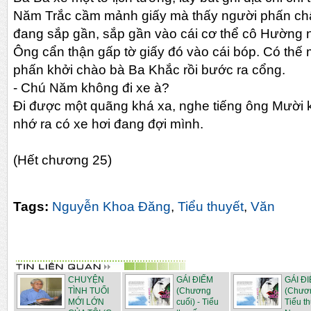
Năm Trắc cầm mảnh giấy mà thấy người phấn ch
đang sắp gần, sắp gần vào cái cơ thể cô Hường n
Ông cẩn thận gấp tờ giấy đó vào cái bóp. Có thế
phấn khởi chào bà Ba Khắc rồi bước ra cổng.
-
Chú Năm không đi xe à?
Đi được một quãng khá xa, nghe tiếng ông Mười 
nhớ ra có xe hơi đang đợi mình.
(Hết chương 25)
Tags:
Nguyễn Khoa Đăng
,
Tiểu thuyết
,
Văn
CHUYỆN
GÁI ĐIẾM
GÁI Đ
TÌNH TUỔI
(Chương
(Chươn
MỚI LỚN
cuối) - Tiểu
Tiểu t