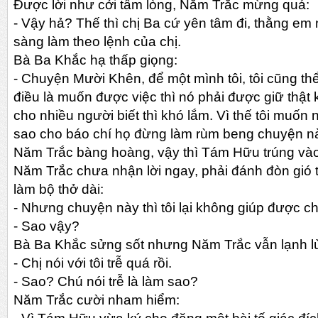
Được lời như cởi tấm lòng, Năm Trắc mừng quá:
-
Vậy hả? Thế thì chị Ba cứ yên tâm đi, thằng em
sàng làm theo lệnh của chị.
Bà Ba Khắc hạ thấp giọng:
-
Chuyện Mười Khên, để một mình tôi, tôi cũng thể
điều là muốn được việc thì nó phải được giữ thật 
cho nhiều người biết thì khó lắm. Vì thế tôi muốn
sao cho báo chí họ đừng làm rùm beng chuyện nà
Năm Trắc bàng hoàng, vậy thì Tám Hữu trúng vào
Năm Trắc chưa nhận lời ngay, phải đánh đòn gió 
làm bộ thở dài:
-
Nhưng chuyện này thì tôi lại không giúp được chị
-
Sao vậy?
Bà Ba Khắc sửng sốt nhưng Năm Trắc vẫn lạnh l
-
Chị nói với tôi trễ quá rồi.
-
Sao? Chú nói trễ là làm sao?
Năm Trắc cười nham hiểm: