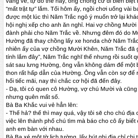
vắng vẻ, tự do thế này, ông chồng cứ đi biền biệt
“mất trật tự” lắm. Tối hôm ấy, ngồi chơi uống vài 
được một lúc thì Năm Trắc ngỏ ý muốn trở lại khá
hội nghị xếp cho anh ăn nghỉ. Hai vợ chồng Mườ
đành phải cho Năm Trắc về. Nhưng đêm đó do M
Hường đã thay chồng lấy xe honda chở Năm Trắc 
nhiên ấy của vợ chồng Mười Khên, Năm Trắc đã g
tính lắm đây”, Năm Trắc nghĩ thế nhưng rồi suốt 
sát sau lưng Hường, ông vẫn không dám để một bà
thon rất hấp dẫn của Hường. Ông vẫn còn sợ để rồ
hối tiếc mãi, nay thì chắc cơ hội đã đến đây.
-
Dạ, tôi có quen cô Hường, vợ chú Mười và cũng
nhưng quên mất số.
Bà Ba Khắc vui vẻ hẳn lên:
-
Thế hả? thế thì may quá, vậy tôi sẽ cho chú địa
việc lên thành phố chú tìm mà báo cho cô ấy biết cá
anh em bàn với nhau.
Bà Ba xé một tờ lịch tường, lấy bút ghi địa chỉ chi