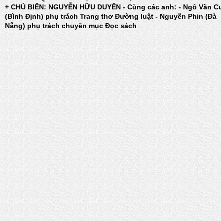
+ CHỦ BIÊN: NGUYỄN HỮU DUYÊN - Cùng các anh: - Ngô Văn C
(Bình Định) phụ trách Trang thơ Đường luật - Nguyễn Phin (Đà
Nẵng) phụ trách chuyên mục Đọc sách