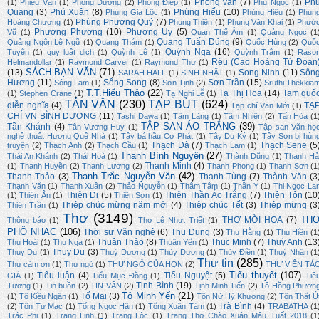
Phỏng vấn
(7)
Ph
(1)
Phiêu Vân
(1)
Phong Dương
(2)
Phong Điệp
(1)
Phú Ngọc
(1)
Quang
(3)
Phú Xuân
(8)
Phùng Hiếu
(10)
Phùng Gia Lộc
(1)
Phùng Hiệu
(1)
Phùn
Phùng Phương Quý
(7)
Hoàng Chương
(1)
Phụng Thiên
(1)
Phùng Văn Khai
(1)
Phướ
Phương Phương
(10)
Phương Uy
(5)
Vũ
(1)
Quan Thế Âm
(1)
Quảng Ngọc
(1
Quang Tuấn Dũng
(9)
Quảng Ngôn Lê Ngữ
(1)
Quang Thám
(1)
Quốc Hùng
(2)
Quố
Quỳnh Nga
(16)
Tuyên
(1)
quy luật dịch
(1)
Quỳnh Lệ
(1)
Quỳnh Trâm
(1)
Raso
Rêu (Cao Hoàng Từ Đoan
Helmandollar
(1)
Raymond Carver
(1)
Raymond Thư
(1)
SÁCH BẠN VĂN
(71)
(13)
Song Ninh
(11)
Sôn
SARAH HALL
(1)
SINH NHẬT
(1)
Hương
(11)
Sông Song
(8)
Sơn Trần
(15)
Sông Lam
(1)
Sơn Tịnh
(2)
Sruthi Thekkia
T.T.Hiếu Thảo
(22)
Tạ Thị Hoa
(14)
Tam quố
(1)
Stephen Crane
(1)
Tạ Nghi Lễ
(1)
TẢN VĂN
(230)
TẠP BÚT
(624)
diễn nghĩa
(4)
TẠ
Tạp chí Văn Mới
(1)
CHÍ VN BÌNH DƯƠNG
(11)
Tashi Dawa
(1)
Tâm Lãng
(1)
Tâm Nhiên
(2)
Tấn Hòa
(1
TẬP SAN ÁO TRẮNG
(39)
Tần Khánh
(4)
Tân Vương Huy
(1)
Tập san Văn họ
nghệ thuật Hương Quê Nhà
(1)
Tây bá hầu Cơ Phát
(1)
Tây Du Ký
(1)
Tây Sơn bi hùn
Thạch Đà
(7)
Thạch Sene
(5
truyện
(2)
Thạch Anh
(2)
Thạch Cầu
(1)
Thạch Lam
(1)
Thanh Bình Nguyên
(27)
Thái An Khánh
(2)
Thái Hoà
(1)
Thành Dũng
(1)
Thanh Hả
Thanh Minh
(4)
(1)
Thanh Huyền
(2)
Thanh Lương
(2)
Thanh Phong
(1)
Thanh Sơn
(1
Thanh Trắc Nguyễn Văn
(42)
Thanh Thảo
(3)
Thanh Tùng
(7)
Thành Văn
(3
Thạnh Văn
(1)
Thanh Xuân
(2)
Thảo Nguyễn
(1)
Thâm Tâm
(1)
Thần Y
(1)
Thi Ngọc La
Thiên Di
(5)
Thiên Thần Áo Trắng
(7)
Thiên Tôn
(10
(1)
Thiên Ân
(1)
Thiên Sơn
(1)
Thiệp chúc mừng năm mới
(4)
Thiệp chúc Tết
(3)
Thiệp mừng
(3
Thiên Trần
(1)
Thơ
(3149)
TH
THƠ MỜI HOẠ
(7)
Thông báo
(1)
Thơ Lê Nhựt Triết
(1)
PHỔ NHẠC
(106)
Thời sự Văn nghệ
(6)
Thu Dung
(3)
Thu Hằng
(1)
Thu Hiền
(1
Thuận Thảo
(8)
Thục Minh
(7)
Thuỳ Anh
(13
Thu Hoài
(1)
Thu Nga
(1)
Thuận Yến
(1)
Thụy Du
(3)
Thuỵ Du
(1)
Thuỳ Dương
(1)
Thùy Dương
(1)
Thủy Điền
(1)
Thuỳ Nhân
(1
Thư tin
(285)
Thư cảm ơn
(1)
Thư ngỏ
(1)
THƯ NGỎ CỦA HQN
(2)
THƯ VIỆN TÁ
Tiểu thuyết
(107)
Tiểu luận
(4)
Tiểu Nguyệt
(5)
GIẢ
(1)
Tiểu Mục Đồng
(1)
Tiê
Tịnh Bình
(19)
Tương
(1)
Tin buồn
(2)
TIN VĂN
(2)
Tịnh Minh Tiến
(2)
Tô Hồng Phươn
Tô Minh Yến
(21)
Tố Mai
(3)
(1)
Tô Kiều Ngân
(1)
Tôn Nữ Hỷ Khương
(2)
Tôn Thất Ú
Trà Bình
(4)
(2)
Tôn Tư Mạc
(1)
Tống Ngọc Hân
(1)
Tống Xuân Tám
(1)
TRABATHA
(1
Trác Phi
(1)
Trang Linh
(1)
Trang Lộc
(1)
Trang Thơ Chào Xuân Mậu Tuất 2018
(1