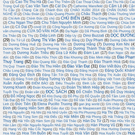
Cao Thị Thu Hà
(3)
Quy
(1)
Cao Thọ Thêm
(2)
Cao Thoại Châu
(1)
Cao Thu Hà
(1)
Ca
Cao Văn Tam
(5)
Cát Du
(7)
Cẩm Lệ
(4)
Trọng Quế
(1)
Catherine Mansfield
(1)
Cẩ
Tú Cầu
(1)
Chàng Cát
(1)
Chánh Đức
(1)
CHÀO XUÂN 2014
(1)
CHÂN DUNG VĂ
Châu Thạch
(9)
NGHỆ SĨ
(2)
Châu Đoàn
(1)
Châu Quang Phước
(1)
Châu Thường Vin
CHỦ BIÊN
(141)
(1)
Chí Anh
(1)
Chính Đức
(1)
chủ
(1)
Chu Giang Phong
(1)
Chu La
Chu Ngạn Thư
(10)
Chu Trầm Nguyên Minh
(16)
(2)
Chu Vương Miện
(1)
Chúa Sơ
Cỏ Dại
(7)
Lâm
(1)
covid 19
(1)
Công Nguyễn
(1)
Cơ Xương
(1)
Cúc Dương
(1)
Cuộc th
CỬA SỔ VĂN HÓA
(6)
văn chương
(1)
Dạ Ngân
(1)
Dã Phong Bình
(2)
Dã Phương
(1
DỌC ĐƯỜN
Diệp Linh
(18)
Dino Buzzati
(3)
Dạ Thảo
(2)
Dạ Thy
(1)
Diệp Uy
(1)
(29)
Dung Thị Vân
(28)
Duy Phạm
(6)
Du Tử Lê
(1)
Duy Bằng
(1)
Dương Diệu Min
Dương Hằng
(7)
Dương Kim Nhi
(4
(1)
Dương Đăng Huệ
(1)
Dương Hải Yến
(2)
Dương Thành Thái
(3)
Dương Kim Thoa
(1)
Dương Phương Vinh
(1)
Dương Thị Yế
Dương Xuân Triều
(6)
Dzạ Lữ Kiều
(6)
Đàm Lan
(17)
Trinh
(2)
Đan Ngọc
(2)
đạ
Đào Phạ
đức
(2)
Đào Hiền
(2)
Đào Hữu Thức
(2)
Đào Khương
(2)
Đào Minh Hiệp
(2)
Thuỳ Trang
(82)
Đào Thanh Hoà
(14)
Đào Quang Bắc
(1)
Đào Quý Thạnh
(1)
Đà
Đào Văn Đạt
(31)
Đào Thị Thu Hiền
(3)
Đào Viết Bửu
(7)
Thị Quý Thanh
(1)
Đặn
Đặng Quốc Khán
Châu Long
(1)
Đặng Diệu Thoa
(1)
Đăng Đăng
(1)
Đăng Huỳnh
(1)
(8)
Đặng Quý Địch
(3)
Đặng Tấn Tới
(2)
Đặng Thị Hoa
(2)
Đặng Thị Xuân
(1)
Đặn
Đặng Tường Vy
(3)
Đặn
Toán
(1)
Đăng Trình
(1)
Đặng Văn Sử
(1)
Đặng Việt Trinh
(1)
Xuân Xuyến
(9)
Đin
ĐIỂM BÁO
(2)
Điêu Thuyền
(1)
Đinh Lốc
(2)
Đình Thậm
(1)
Vương Khanh
(4)
Đoàn Thị Minh Hiệp
(4)
Đoàn Khương Duy
(1)
Đoàn Tình
(1)
Đoà
ĐỌC SÁCH
(30)
Đỗ Chiến Thắng
(6)
Đỗ Duy Hoàn
Tuyết Thu
(1)
Đoản văn
(1)
(15)
Đỗ Hồng Ngọc
(5)
Đỗ KIm Dung
(1)
Đỗ Phu
(1)
Đỗ Quyên
(2)
Đỗ Tâm Linh
(1)
Đ
Tấn Đạt
(2)
Đỗ Thị Kim Hải
(2)
Đỗ Trúc Hàn
(1)
Đỗ Văn Tiến
(1)
Đỗ Xuân Phương
(1)
Đứ
Đức Tiên
(3)
Elena Pucillo Truong
(6)
Gian
Linh
(1)
gan jing world
(1)
Ghi chép
(2)
Đình
(8)
Giang Hiền Sơn
(6)
Giáo dục
(1)
Guy de Maupassant
(1)
Hà Đoàn
(2)
Hạ L
Hạ Thi
(3)
(1)
Hà Nguyên
(2)
Hà Nhi
(1)
Hà Nhữ Uyên
(2)
Hà Phi Phượng
(1)
Hà Thị Th
Hải Miên
(3)
Hả
Hằng
(1)
Hà Tùng Sơn
(1)
Hải Điểu
(1)
Hải Phong
(2)
Hải Thăng
(1)
Thuỵ
(6)
Hàn Du Tử
(17)
Hải Yến
(2)
Hàm Sơn
(1)
Hàn Dã Thảo
(2)
Hàn Hữu Yên
(1
Hàn Phong Vũ
(19)
Hàn Lâm
(1)
Hãn Nguyên Nguyễn Nhã
(1)
Hàn Nguyệt
(1)
Hàn Tí
(1)
Hạng Vũ
(1)
Hậu Cốc Ngang
(1)
Hậu Đậu
(1)
Hiếu Dũng
(1)
Hoa Hướng Dương
(1
Hoà
Hoa Tím Buồn
(4)
Hoà Văn
(10)
Hoa Mai
(2)
Hoa Tuyết
(2)
Hoa Xuyến Chi
(1)