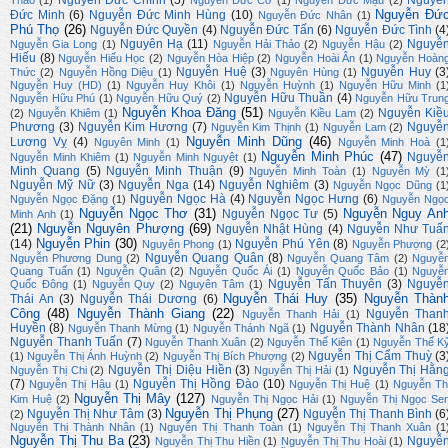
Nguyễn Đức Chính
(5)
Nguyễ
Thảo
(1)
Nguyễn Đức Cơ
(1)
Nguyễn Đức Mậu
(2)
Nguyễn Đứ
Đức Minh
(6)
Nguyễn Đức Minh Hùng
(10)
Nguyễn Đức Nhân
(1)
Phú Thọ
(26)
Nguyễn Đức Quyền
(4)
Nguyễn Đức Tấn
(6)
Nguyễn Đức Tình
(4
Nguyên Hạ
(11)
Nguyễ
Nguyễn Gia Long
(1)
Nguyễn Hải Thảo
(2)
Nguyễn Hậu
(2)
Hiếu
(8)
Nguyễn Hiếu Học
(2)
Nguyễn Hòa Hiệp
(2)
Nguyễn Hoài Ân
(1)
Nguyễn Hoàn
Nguyễn Huệ
(3)
Nguyễn Huy
(3
Thức
(2)
Nguyễn Hồng Diệu
(1)
Nguyên Hùng
(1)
Nguyễn Huy (HD)
(1)
Nguyễn Huy Khôi
(1)
Nguyễn Huỳnh
(1)
Nguyễn Hữu Minh
(1
Nguyễn Hữu Thuần
(4)
Nguyễn Hữu Phú
(1)
Nguyễn Hữu Quý
(2)
Nguyễn Hữu Trun
Nguyễn Khoa Đăng
(51)
Nguyễn Kiề
(2)
Nguyễn Khiêm
(1)
Nguyễn Kiều Lam
(2)
Phương
(3)
Nguyễn Kim Hương
(7)
Nguyễ
Nguyễn Kim Thịnh
(1)
Nguyễn Lam
(2)
Nguyễn Minh Dũng
(46)
Lương Vỵ
(4)
Nguyên Minh
(1)
Nguyễn Minh Hoà
(1
Nguyễn Minh Phúc
(47)
Nguyễ
Nguyễn Minh Khiêm
(1)
Nguyễn Minh Nguyệt
(1)
Minh Quang
(5)
Nguyễn Minh Thuận
(9)
Nguyễn Minh Toàn
(1)
Nguyễn Mỳ
(1
Nguyễn Mỹ Nữ
(3)
Nguyễn Nga
(14)
Nguyễn Nghiêm
(3)
Nguyễn Ngọc Dũng
(1
Nguyễn Ngọc Hà
(4)
Nguyễn Ngọc Hưng
(6)
Nguyễn Ngọc Đặng
(1)
Nguyễn Ngọ
Nguyễn Ngọc Thơ
(31)
Nguyễn Nguy An
Nguyễn Ngọc Tư
(5)
Minh Anh
(1)
(21)
Nguyễn Nguyên Phượng
(69)
Nguyễn Nhật Hùng
(4)
Nguyễn Như Tuấ
Nguyễn Phin
(30)
(14)
Nguyễn Phú Yên
(8)
Nguyên Phong
(1)
Nguyễn Phượng
(2
Nguyễn Quang Quân
(8)
Nguyễn Phương Dung
(2)
Nguyễn Quang Tâm
(2)
Nguyễ
Quang Tuấn
(1)
Nguyễn Quân
(2)
Nguyễn Quốc Ái
(1)
Nguyễn Quốc Bảo
(1)
Nguyễ
Nguyễn Tấn Thuyên
(3)
Nguyễ
Quốc Đông
(1)
Nguyễn Quy
(2)
Nguyên Tâm
(1)
Nguyễn Thái Huy
(35)
Nguyễn Thàn
Thái An
(3)
Nguyễn Thái Dương
(6)
Công
(48)
Nguyễn Thành Giang
(22)
Nguyễn Than
Nguyễn Thanh Hải
(1)
Huyền
(8)
Nguyễn Thành Nhân
(18
Nguyễn Thanh Mừng
(1)
Nguyễn Thánh Ngã
(1)
Nguyễn Thanh Tuấn
(7)
Nguyễn Thanh Xuân
(2)
Nguyễn Thế Kiên
(1)
Nguyễn Thế K
Nguyễn Thị Cẩm Thuỳ
(3
(1)
Nguyễn Thị Ánh Huỳnh
(2)
Nguyễn Thị Bích Phượng
(2)
Nguyễn Thị Diệu Hiền
(3)
Nguyễn Thị Hằn
Nguyễn Thị Chi
(2)
Nguyễn Thị Hải
(1)
(7)
Nguyễn Thị Hồng Đào
(10)
Nguyễn Thị Hậu
(1)
Nguyễn Thị Huệ
(1)
Nguyễn Th
Nguyễn Thị Mây
(127)
Kim Huệ
(2)
Nguyễn Thị Ngọc Hải
(1)
Nguyễn Thị Ngọc Se
Nguyễn Thị Phụng
(27)
Nguyễn Thị Như Tâm
(3)
Nguyễn Thị Thanh Bình
(6
(2)
Nguyễn Thị Thành Nhân
(1)
Nguyễn Thị Thanh Toàn
(1)
Nguyễn Thị Thanh Xuân
(1
Nguyễn Thị Thu Ba
(23)
Nguyễ
Nguyễn Thị Thu Hiền
(1)
Nguyễn Thị Thu Hoài
(1)