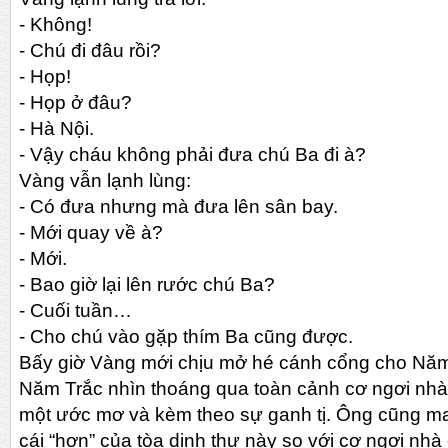
-
Không!
-
Chú đi đâu rồi?
-
Họp!
-
Họp ở đâu?
-
Hà Nội.
-
Vậy cháu không phải đưa chú Ba đi à?
Vàng vẫn lạnh lùng:
-
Có đưa nhưng mà đưa lên sân bay.
-
Mới quay về à?
-
Mới.
-
Bao giờ lại lên rước chú Ba?
-
Cuối tuần…
-
Cho chú vào gặp thím Ba cũng được.
Bấy giờ Vàng mới chịu mở hé cánh cổng cho Năm
Năm Trắc nhìn thoáng qua toàn cảnh cơ ngơi nhà
một ước mơ và kèm theo sự ganh tị. Ông cũng m
cái “hơn” của tòa dinh thự này so với cơ ngơi nhà