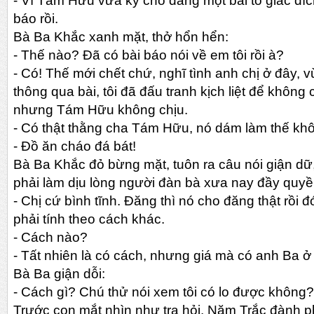
-
Vì Tám Hữu vừa ký cho đăng một bài tố giác đí
báo rồi.
Bà Ba Khắc xanh mặt, thở hổn hển:
-
Thế nào? Đã có bài báo nói về em tôi rồi à?
-
Có! Thế mới chết chứ, nghĩ tình anh chị ở đây, 
thông qua bài, tôi đã đấu tranh kịch liệt để không
nhưng Tám Hữu không chịu.
-
Có thật thằng cha Tám Hữu, nó dám làm thế kh
-
Đồ ăn cháo đá bát!
Bà Ba Khắc đỏ bừng mặt, tuôn ra câu nói giận dữ
phải làm dịu lòng người đàn bà xưa nay đầy quyền
-
Chị cứ bình tĩnh. Đăng thì nó cho đăng thật rồi đó
phải tính theo cách khác.
-
Cách nào?
-
Tất nhiên là có cách, nhưng giá mà có anh Ba ở 
Bà Ba giận dỗi:
-
Cách gì? Chú thử nói xem tôi có lo được không?
Trước con mắt nhìn như tra hỏi, Năm Trắc đành phả