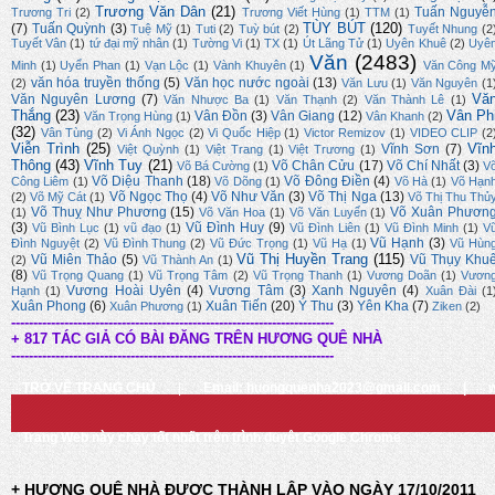
Trương Văn Dân
(21)
Tuấn Nguyễ
Trương Tri
(2)
Trương Viết Hùng
(1)
TTM
(1)
TÙY BÚT
(120)
(7)
Tuấn Quỳnh
(3)
Tuệ Mỹ
(1)
Tuti
(2)
Tuỳ bút
(2)
Tuyết Nhung
(2
Tuyết Vân
(1)
tứ đại mỹ nhân
(1)
Tường Vi
(1)
TX
(1)
Út Lãng Tử
(1)
Uyên Khuê
(2)
Uyê
Văn
(2483)
Minh
(1)
Uyển Phan
(1)
Vạn Lộc
(1)
Vành Khuyên
(1)
Văn Công M
văn hóa truyền thống
(5)
Văn học nước ngoài
(13)
(2)
Văn Lưu
(1)
Văn Nguyên
(1
Vă
Văn Nguyên Lương
(7)
Văn Nhược Ba
(1)
Văn Thạnh
(2)
Văn Thành Lê
(1)
Thắng
(23)
Vân Ph
Vân Đồn
(3)
Vân Giang
(12)
Văn Trọng Hùng
(1)
Vân Khanh
(2)
(32)
Vân Tùng
(2)
Vi Ánh Ngọc
(2)
Vi Quốc Hiệp
(1)
Victor Remizov
(1)
VIDEO CLIP
(2
Viễn Trình
(25)
Vĩn
Vĩnh Sơn
(7)
Việt Quỳnh
(1)
Việt Trang
(1)
Việt Trương
(1)
Thông
(43)
Vĩnh Tuy
(21)
Võ Chân Cửu
(17)
Võ Chí Nhất
(3)
Võ Bá Cường
(1)
V
Võ Diệu Thanh
(18)
Võ Đông Điền
(4)
Công Liêm
(1)
Võ Dõng
(1)
Võ Hà
(1)
Võ Hạn
Võ Ngọc Thọ
(4)
Võ Như Văn
(3)
Võ Thị Nga
(13)
(2)
Võ Mỹ Cát
(1)
Võ Thị Thu Thủ
Võ Thuỵ Như Phương
(15)
Võ Xuân Phươn
(1)
Võ Văn Hoa
(1)
Võ Văn Luyến
(1)
(3)
Vũ Đình Huy
(9)
Vũ Bình Lục
(1)
vũ đạo
(1)
Vũ Đình Liên
(1)
Vũ Đình Minh
(1)
V
Vũ Hạnh
(3)
Đình Nguyệt
(2)
Vũ Đình Thung
(2)
Vũ Đức Trọng
(1)
Vũ Hạ
(1)
Vũ Hùn
Vũ Thị Huyền Trang
(115)
Vũ Miên Thảo
(5)
Vũ Thụy Khu
(2)
Vũ Thành An
(1)
(8)
Vũ Trọng Quang
(1)
Vũ Trọng Tâm
(2)
Vũ Trọng Thanh
(1)
Vương Doãn
(1)
Vươn
Vương Hoài Uyên
(4)
Vương Tâm
(3)
Xanh Nguyên
(4)
Hạnh
(1)
Xuân Đài
(1
Xuân Phong
(6)
Xuân Tiến
(20)
Ý Thu
(3)
Yên Kha
(7)
Xuân Phương
(1)
Ziken
(2)
-------------------------------------------------------------------------
+ 817 TÁC GIẢ CÓ BÀI ĐĂNG TRÊN HƯƠNG QUÊ NHÀ
-------------------------------------------------------------------------
TRỞ VỀ TRANG CHỦ
|
Email: huongquenha2023@gmail.com
|
Trang Web này chạy tốt nhất trên trình duyệt Google Chrome
+ HƯƠNG QUÊ NHÀ ĐƯỢC THÀNH LẬP VÀO NGÀY 17/10/2011