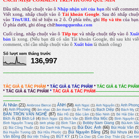
CÁCH NHẬP COMMENT TRÊN HƯƠNG QUÊ NHÀ
Đầu tiên, nhấp chuột vào ô
Nhập nhận xét của bạn
rồi viết comment
Viết xong, nhấp chuột vào ô
Tài khoản Google
.
Sau đó nhấp chuộ
vào
Tên/URL
thì sẽ hiện ra 2 ô. Ô phía trên, ghi
Họ và tên
của bạn
Ô phía dưới, ghi dòng chữ:
huongquenha.com
Cuối cùng, nhấp chuột vào ô
Tiếp tục
và nhấp chuột tiếp vào ô
Xuấ
bản
là xong.
(Nếu bạn đã có sẵn Tài khoản Google, thì sau khi viế
comment, chỉ cần nhấp chuột vào ô
Xuất bản
là thành công
)
Số lượt xem tháng trước
136,997
-------------------------------------------------------------------------
TÁC GIẢ & TÁC PHẨM
*
TÁC GIẢ & TÁC PHẨM
*
TÁC GIẢ & TÁC PHẨ
*
TÁC GIẢ & TÁC PHẨM
*
TÁC GIẢ & TÁC PHẨM
-----------------------------------
-------------------------------------------------------------------------------------------------------------
--------------
Ái Nhân
(21)
ẢNH
(58)
Anh Phon
Ambrose Bierce
(1)
Anh Ngọc
(1)
Anh Nguyên
(1)
(4)
Anh Phương
(9)
Bạch Diệp
(5)
âm nhạc
(2)
âm thanh
(1)
Ân Thiên
(1)
Bách Mỵ
(2
BÀN TRÒN VĂN NGHỆ
(87)
Bảo Hồ
(1)
Bảo Lâm
(1)
Bảo Ninh
(2)
Bé Hải Dân
(1
Bích Ái
(3)
Bích Lê
(4)
Bình Địa Mộc
(3)
Bích Ngọc
(1)
Bích Vân
(2)
Bình Nguyên
(1
Bobby Nam Giang
(3)
Bình Nguyên Trang
(2)
binh pháp
(1)
Bình Tâm
(1)
Bùi Anh Sắ
Bùi Đức Ánh
(66)
Bùi Hoài Vân
(5
(1)
Bùi Công Thuấn
(1)
Bùi Danh Hải Phong
(1)
Bùi Nguyên Bằng
(25)
Bùi Nhựa
(4)
Bù
Bùi Huyền Tương
(2)
Bùi Hữu Phước
(1)
Văn Bồng
(5)
BÚT KÝ
(17)
Bùi Việt Thắng
(2)
Ca Dao
(2)
Cao Duy Thảo
(1)
Cao Ki