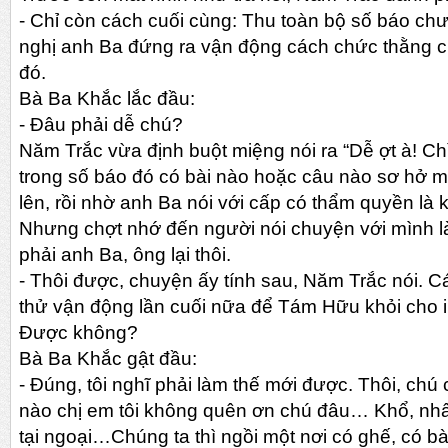
-
Chỉ còn cách cuối cùng: Thu toàn bộ số báo ch
nghị anh Ba đứng ra vận động cách chức thằng 
đó.
Bà Ba Khắc lắc đầu:
-
Đâu phải dễ chú?
Năm Trắc vừa định buột miệng nói ra “Dễ ợt à! Ch
trong số báo đó có bài nào hoặc câu nào sơ hở mộ
lên, rồi nhờ anh Ba nói với cấp có thẩm quyền là ký
Nhưng chợt nhớ đến người nói chuyện với mình l
phải anh Ba, ông lại thôi.
-
Thôi được, chuyện ấy tính sau, Năm Trắc nói. Cái
thử vận động lần cuối nữa để Tám Hữu khỏi cho i
Được không?
Bà Ba Khắc gật đầu:
-
Đúng, tôi nghĩ phải làm thế mới được. Thôi, chú c
nào chị em tôi không quên ơn chú đâu… Khổ, nhất n
tại ngoại…Chúng ta thì ngồi một nơi có ghế, có b