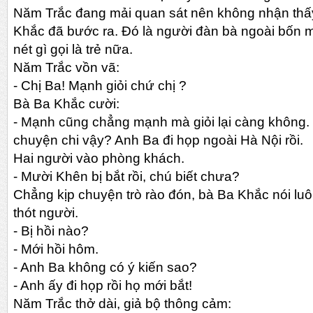
Năm Trắc đang mải quan sát nên không nhận thấy
Khắc đã bước ra. Đó là người đàn bà ngoài bốn
nét gì gọi là trẻ nữa.
Năm Trắc vồn vã:
-
Chị Ba! Mạnh giỏi chứ chị ?
Bà Ba Khắc cười:
-
Mạnh cũng chẳng mạnh mà giỏi lại càng không. 
chuyện chi vậy? Anh Ba đi họp ngoài Hà Nội rồi.
Hai người vào phòng khách.
-
Mười Khên bị bắt rồi, chú biết chưa?
Chẳng kịp chuyện trò rào đón, bà Ba Khắc nói lu
thót người.
-
Bị hồi nào?
-
Mới hồi hôm.
-
Anh Ba không có ý kiến sao?
-
Anh ấy đi họp rồi họ mới bắt!
Năm Trắc thở dài, giả bộ thông cảm: