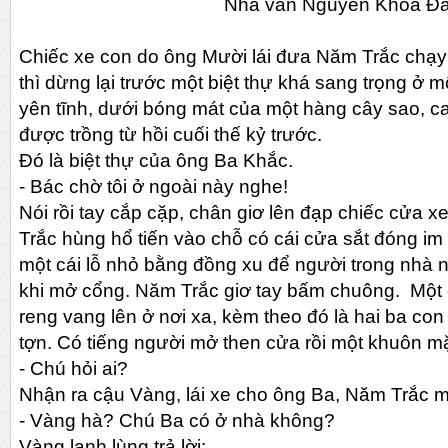
Nhà văn Nguyễn Khoa Đă
Chiếc xe con do ông Mười lái đưa Năm Trắc chạ
thì dừng lại trước một biệt thự khá sang trọng ở 
yên tĩnh, dưới bóng mát của một hàng cây sao, cao
được trồng từ hồi cuối thế kỷ trước.
Đó là biệt thự của ông Ba Khắc.
-
Bác chờ tôi ở ngoài này nghe!
Nói rồi tay cắp cặp, chân giơ lên đạp chiếc cửa 
Trắc hùng hổ tiến vào chỗ có cái cửa sắt đóng im ỉ
một cái lỗ nhỏ bằng đồng xu để người trong nhà n
khi mở cổng. Năm Trắc giơ tay bấm chuông. Một c
reng vang lên ở nơi xa, kèm theo đó là hai ba c
tợn. Có tiếng người mở then cửa rồi một khuôn mặt
-
Chú hỏi ai?
Nhận ra cậu Vàng, lái xe cho ông Ba, Năm Trắc 
-
Vàng hà? Chú Ba có ở nhà không?
Vàng lạnh lùng trả lời: