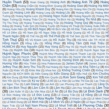
Huyền Thanh
(53)
Hoàng Anh 79
(26)
Hoàn
Hoàng Anh
(6)
Hoan Giang
(1)
Chẩm
(53)
Hoàng Giao
(4)
Hoàng Hạ Miê
Hoàng Chẫm
(1)
Hoàng Đình Quang
(2)
(6)
Hoàng Khánh Duy
(5)
Hoàng Hữu
(1)
Hoàng Kim
(1)
Hoàng Kim Chi
(1)
Hoàng Ki
Hoàng Linh
(6)
Hoàng Lộc
(8)
Oanh
(2)
Hoàng Long
(2)
Hoàng Mẫn
(1)
Hoàng Min
Hoàng Ngọc Xuân
(4)
Tường
(2)
Hoàng Nghĩa Lược
(1)
Hoàng Nguyên
(1)
Hoàng Ph
Hoàng Thị Nhã
(8)
Ngọc Tường
(1)
Hoàng Thảo Chi
(1)
Hoàng Thị Bích Hà
(1)
Hoàn
Hoàng Trọng Quý
(9)
Thị Thu Thủy
(2)
Hoàng Trang
(1)
Hoàng Trần
(1)
Hoàng Trọn
thắng
(1)
Hoàng Tuấn Sơn
(1)
Hoàng Tuyên
(2)
Hoàng Vũ Thuật
(1)
Hoàng Xuân Hiến
(1
Hồ Bích Ngọc
(4)
Hoàng Xuân Niên
(1)
Hồ Bích Vân
(2)
Hồ Đắc Thiếu Anh
(1)
Hồ Hải
(2
H
Hồ Lê Diêm
(1)
Hồ Nam
(1)
Hồ Ngọc Diệp
(1)
Hồ Nhật Quang
(1)
Hồ Sĩ Duy
(1)
H
Thanh Ngân
(10)
Hồ Thế Phất
(3)
Hồ Thế Hà
(2)
Hồ Thế Sinh
(1)
Hồ Tĩnh Tâm
(1)
Tịnh Thuỷ
(21)
Hồ Xuân Thu
(3)
Hồ Vũ Khánh Linh
(1)
Hội Nhà văn TP. HCM
(1
Hồng Hạnh
(3)
Hồng Phúc
(8)
Hồng Tâm
(10)
Huệ Triệu
(3
Hồng Liễu
(1)
HUMICHI
(5)
Huy Nguyên
(15)
Huy Vọng
(17)
Huy Vũ
(1)
Huyết Kiệt
(1)
Huỳnh D
Huỳnh Gia
(18)
Thảo
(1)
Huỳnh Kim Bửu
(1)
Huỳnh Minh Lệ
(2)
Huỳnh Ngọc Nga
(1
Huỳnh Ngọc Phước
(29)
Huỳnh Như Phương
(1)
Huỳnh Thanh Lan
(1)
Huỳnh Th
Quỳnh Nga
(1)
Huỳnh Thúy Thúy
(1)
Huỳnh Văn Diệu
(1)
Huỳnh Văn Mỹ
(1)
Huỳnh Vă
Huỳnh Xuân Sơn
(3)
Hương Đình
(4)
Yên
(1)
Hương Đêm
(1)
Hương Quê Nhà
(1
Hương Văn
(6)
James Dylan
(4)
Hửu Thỉnh
(1)
Irina Polianxkaia
(1)
James Joyce
(1
Jeffrey Thai
(9)
Jerry Thu Trà
(7)
Kha Tiệm Ly
(4)
Kai Hoàng
(1)
Kate Chopin
(1)
Kh
Khổng Trường Chiến
(3)
Xuân
(1)
Khán Võ
(2)
Khảo Mai
(1)
khoa học
(1)
Khổng Vĩn
Kiến Giang
(12)
Kim Chuôn
Nguyên
(1)
KỊCH BẢN
(1)
Kiên Giang
(1)
Kiều Huệ
(1)
Kim Sơn Giang
(22)
(4)
Kim Ngoan
(15)
Kim Tiết
(10
Kim Dung
(2)
Kim Quyên
(1)
Ký sự
(14)
Kim Yến
(1)
Kỳ Nam
(2)
Lã Bố
(1)
La Hán
(1)
La Mai Thi Gia
(1)
Lạc Thảo
(1
Lam Giang
(3)
Lãng D
Lại Ngọc Thư
(1)
Lan Anh
(1)
Lan Phương
(1)
Lan Thanh
(1)
Lâm Trú
(6)
Lâm Bích Thuỷ
(8)
Lâm Cẩm Ái
(3)
Lâm Hạ
(11)
Lâm Huy Nhuận
(1)
(30)
Lê Đình Danh
(79
Lê Ân
(5)
Lê Bá Duy
(9)
Lâm Xuân Vi
(1)
Lâu Văn Mua
(1)
Lê Đức Lang
(13)
Lệ Hằng
(3)
Lê Hoà
Lê Đức Hoàng Vân
(1)
Lê Giang Trần
(1)
Lê Hứa Huyền Trân
(39)
Lương
(4)
Lê Hoàng
(2)
Lê Khánh Luận
(1)
Lê Minh Chán
Lê Minh Hải
(3)
Lê Minh Vũ
(3)
Lê Ngân
(3)
(1)
Lê Minh Dung
(2)
Lê Ngọc Phái
(1)
L
Lê Phương Châu
(30
Lê Ngũ Nam Phong
(11)
Lê Nhựt Triết
(8)
Ngọc Trác
(1)