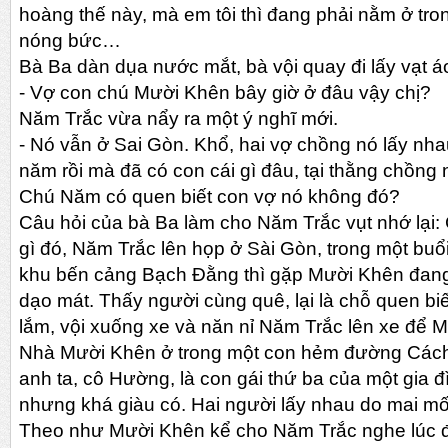
hoàng thế này, mà em tôi thì đang phải nằm ở tron
nóng bức…
Bà Ba dàn dụa nước mắt, bà vội quay đi lấy vạt á
-
Vợ con chú Mười Khên bây giờ ở đâu vậy chị?
Năm Trắc vừa nẩy ra một ý nghĩ mới.
-
Nó vẫn ở Sai Gòn. Khổ, hai vợ chồng nó lấy nha
năm rồi mà đã có con cái gì đâu, tại thằng chồng 
Chú Năm có quen biết con vợ nó không đó?
Câu hỏi của bà Ba làm cho Năm Trắc vụt nhớ lại:
gì đó, Năm Trắc lên họp ở Sài Gòn, trong một buổi
khu bến cảng Bạch Đằng thì gặp Mười Khên đang
dạo mát. Thấy người cùng quê, lại là chỗ quen b
lắm, vội xuống xe và năn nỉ Năm Trắc lên xe để 
Nhà Mười Khên ở trong một con hẻm đường Các
anh ta, cô Hường, là con gái thứ ba của một gia 
nhưng khá giàu có. Hai người lấy nhau do mai mố
Theo như Mười Khên kể cho Năm Trắc nghe lúc đi