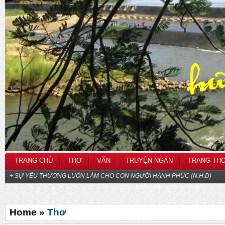
TRANG CHỦ
THƠ
VĂN
TRUYỆN NGẮN
TRANG TH
+ SỰ YÊU THƯƠNG LUÔN LÀM CHO CON NGƯỜI HẠNH PHÚC (N.H.D)
Home »
Thơ