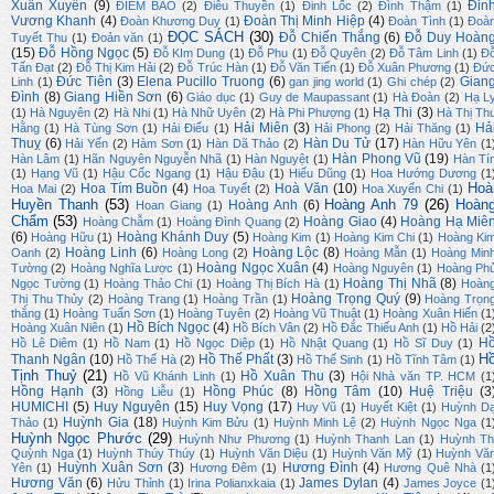
Xuân Xuyến
(9)
Đin
ĐIỂM BÁO
(2)
Điêu Thuyền
(1)
Đinh Lốc
(2)
Đình Thậm
(1)
Vương Khanh
(4)
Đoàn Thị Minh Hiệp
(4)
Đoàn Khương Duy
(1)
Đoàn Tình
(1)
Đoà
ĐỌC SÁCH
(30)
Đỗ Chiến Thắng
(6)
Đỗ Duy Hoàn
Tuyết Thu
(1)
Đoản văn
(1)
(15)
Đỗ Hồng Ngọc
(5)
Đỗ KIm Dung
(1)
Đỗ Phu
(1)
Đỗ Quyên
(2)
Đỗ Tâm Linh
(1)
Đ
Tấn Đạt
(2)
Đỗ Thị Kim Hải
(2)
Đỗ Trúc Hàn
(1)
Đỗ Văn Tiến
(1)
Đỗ Xuân Phương
(1)
Đứ
Đức Tiên
(3)
Elena Pucillo Truong
(6)
Gian
Linh
(1)
gan jing world
(1)
Ghi chép
(2)
Đình
(8)
Giang Hiền Sơn
(6)
Giáo dục
(1)
Guy de Maupassant
(1)
Hà Đoàn
(2)
Hạ L
Hạ Thi
(3)
(1)
Hà Nguyên
(2)
Hà Nhi
(1)
Hà Nhữ Uyên
(2)
Hà Phi Phượng
(1)
Hà Thị Th
Hải Miên
(3)
Hả
Hằng
(1)
Hà Tùng Sơn
(1)
Hải Điểu
(1)
Hải Phong
(2)
Hải Thăng
(1)
Thuỵ
(6)
Hàn Du Tử
(17)
Hải Yến
(2)
Hàm Sơn
(1)
Hàn Dã Thảo
(2)
Hàn Hữu Yên
(1
Hàn Phong Vũ
(19)
Hàn Lâm
(1)
Hãn Nguyên Nguyễn Nhã
(1)
Hàn Nguyệt
(1)
Hàn Tí
(1)
Hạng Vũ
(1)
Hậu Cốc Ngang
(1)
Hậu Đậu
(1)
Hiếu Dũng
(1)
Hoa Hướng Dương
(1
Hoà
Hoa Tím Buồn
(4)
Hoà Văn
(10)
Hoa Mai
(2)
Hoa Tuyết
(2)
Hoa Xuyến Chi
(1)
Huyền Thanh
(53)
Hoàng Anh 79
(26)
Hoàn
Hoàng Anh
(6)
Hoan Giang
(1)
Chẩm
(53)
Hoàng Giao
(4)
Hoàng Hạ Miê
Hoàng Chẫm
(1)
Hoàng Đình Quang
(2)
(6)
Hoàng Khánh Duy
(5)
Hoàng Hữu
(1)
Hoàng Kim
(1)
Hoàng Kim Chi
(1)
Hoàng Ki
Hoàng Linh
(6)
Hoàng Lộc
(8)
Oanh
(2)
Hoàng Long
(2)
Hoàng Mẫn
(1)
Hoàng Min
Hoàng Ngọc Xuân
(4)
Tường
(2)
Hoàng Nghĩa Lược
(1)
Hoàng Nguyên
(1)
Hoàng Ph
Hoàng Thị Nhã
(8)
Ngọc Tường
(1)
Hoàng Thảo Chi
(1)
Hoàng Thị Bích Hà
(1)
Hoàn
Hoàng Trọng Quý
(9)
Thị Thu Thủy
(2)
Hoàng Trang
(1)
Hoàng Trần
(1)
Hoàng Trọn
thắng
(1)
Hoàng Tuấn Sơn
(1)
Hoàng Tuyên
(2)
Hoàng Vũ Thuật
(1)
Hoàng Xuân Hiến
(1
Hồ Bích Ngọc
(4)
Hoàng Xuân Niên
(1)
Hồ Bích Vân
(2)
Hồ Đắc Thiếu Anh
(1)
Hồ Hải
(2
H
Hồ Lê Diêm
(1)
Hồ Nam
(1)
Hồ Ngọc Diệp
(1)
Hồ Nhật Quang
(1)
Hồ Sĩ Duy
(1)
H
Thanh Ngân
(10)
Hồ Thế Phất
(3)
Hồ Thế Hà
(2)
Hồ Thế Sinh
(1)
Hồ Tĩnh Tâm
(1)
Tịnh Thuỷ
(21)
Hồ Xuân Thu
(3)
Hồ Vũ Khánh Linh
(1)
Hội Nhà văn TP. HCM
(1
Hồng Hạnh
(3)
Hồng Phúc
(8)
Hồng Tâm
(10)
Huệ Triệu
(3
Hồng Liễu
(1)
HUMICHI
(5)
Huy Nguyên
(15)
Huy Vọng
(17)
Huy Vũ
(1)
Huyết Kiệt
(1)
Huỳnh D
Huỳnh Gia
(18)
Thảo
(1)
Huỳnh Kim Bửu
(1)
Huỳnh Minh Lệ
(2)
Huỳnh Ngọc Nga
(1
Huỳnh Ngọc Phước
(29)
Huỳnh Như Phương
(1)
Huỳnh Thanh Lan
(1)
Huỳnh Th
Quỳnh Nga
(1)
Huỳnh Thúy Thúy
(1)
Huỳnh Văn Diệu
(1)
Huỳnh Văn Mỹ
(1)
Huỳnh Vă
Huỳnh Xuân Sơn
(3)
Hương Đình
(4)
Yên
(1)
Hương Đêm
(1)
Hương Quê Nhà
(1
Hương Văn
(6)
James Dylan
(4)
Hửu Thỉnh
(1)
Irina Polianxkaia
(1)
James Joyce
(1