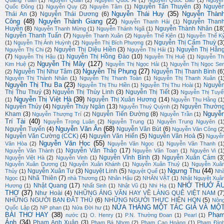
Quang Tuấn
(1)
Nguyễn Quân
(2)
Nguyễn Quốc Ái
(1)
Nguyễn Quốc Bảo
(1)
Nguyễ
Nguyễn Tấn Thuyên
(3)
Nguyễ
Quốc Đông
(1)
Nguyễn Quy
(2)
Nguyên Tâm
(1)
Nguyễn Thái Huy
(35)
Nguyễn Thàn
Thái An
(3)
Nguyễn Thái Dương
(6)
Công
(48)
Nguyễn Thành Giang
(22)
Nguyễn Than
Nguyễn Thanh Hải
(1)
Huyền
(8)
Nguyễn Thành Nhân
(18
Nguyễn Thanh Mừng
(1)
Nguyễn Thánh Ngã
(1)
Nguyễn Thanh Tuấn
(7)
Nguyễn Thanh Xuân
(2)
Nguyễn Thế Kiên
(1)
Nguyễn Thế K
Nguyễn Thị Cẩm Thuỳ
(3
(1)
Nguyễn Thị Ánh Huỳnh
(2)
Nguyễn Thị Bích Phượng
(2)
Nguyễn Thị Diệu Hiền
(3)
Nguyễn Thị Hằn
Nguyễn Thị Chi
(2)
Nguyễn Thị Hải
(1)
(7)
Nguyễn Thị Hồng Đào
(10)
Nguyễn Thị Hậu
(1)
Nguyễn Thị Huệ
(1)
Nguyễn Th
Nguyễn Thị Mây
(127)
Kim Huệ
(2)
Nguyễn Thị Ngọc Hải
(1)
Nguyễn Thị Ngọc Se
Nguyễn Thị Phụng
(27)
Nguyễn Thị Như Tâm
(3)
Nguyễn Thị Thanh Bình
(6
(2)
Nguyễn Thị Thành Nhân
(1)
Nguyễn Thị Thanh Toàn
(1)
Nguyễn Thị Thanh Xuân
(1
Nguyễn Thị Thu Ba
(23)
Nguyễ
Nguyễn Thị Thu Hiền
(1)
Nguyễn Thị Thu Hoài
(1)
Thị Thu Thuý
(3)
Nguyễn Thị Thùy Linh
(3)
Nguyễn Thị Tiết
(3)
Nguyễn Thị Tuyế
Nguyễn Thị Việt Hà
(39)
Nguyễn Thị Xuân Hương
(14)
(1)
Nguyễn Thu Hằng
(1
Nguyễn Thủy
(4)
Nguyễn Thúy Ngân
(13)
Nguyễn Thườn
Nguyễn Thuý Quỳnh
(2)
Nguyễ
Kham
(3)
Nguyễn Tiến Đường
(8)
Nguyễn Thượng Trí
(2)
Nguyễn Trần
(1)
Trí Tài
(40)
Nguyễn Trọng Luân
(2)
Nguyễn Trung
(1)
Nguyễn Trung Nguyên
(1
Nguyễn Văn Ân
(68)
Nguyễn Tuyển
(4)
Nguyễn Văn Bút
(6)
Nguyễn Văn Công
(2
Nguyễn Văn Cường (CCK)
(4)
Nguyễn Văn Hiến
(5)
Nguyễn Văn Hoà
(5)
Nguyễ
Nguyễn Văn Học
(55)
Văn Hòa
(2)
Nguyễn Văn Ngọc
(1)
Nguyễn Văn Thanh
(1
Nguyễn Văn Thảo
(17)
Nguyễn Văn Thành
(1)
Nguyễn Văn Toan
(1)
Nguyên Vi
(1
Nguyễn Vĩnh Bình
(3)
Nguyễn Xuân Cảm
(3
Nguyễn Việt Hà
(2)
Nguyễn Vinh
(1)
Nguyễn Xuân Dương
(1)
Nguyễn Xuân Khánh
(1)
Nguyễn Xuân Thuỷ
(1)
Nguyễn Xuâ
Ngưng Thu
(44)
Nguyễn Xuân Tư
(3)
Nguyệt Linh
(5)
Thủy
(1)
Nguyệt Quế
(1)
Nh
Nhã Thiên
(7)
Ngọc
(1)
nhà Thương
(1)
Nhân Hậu
(2)
NHÂN VẬT
(1)
Nhật Nguyệt Xuâ
NHỚ THUỞ Ấ
Nhật Quang
(17)
Hương
(1)
Nhất Sinh
(1)
Nhật Vũ
(1)
Nhi Hạ
(1)
THƠ
(37)
Như Hoài
(4)
NHỮNG ÁNG VĂN HAY VỀ LÀNG QUÊ VIỆT NAM
(7
NHỮNG NGƯỜI BẠN ĐÂT THỦ
(6)
NHỮNG NGƯỜI THỰC HIỆN HQN
(5)
Nôn
NỬA THÁNG MỘT TÁC GIẢ VÀ MỘ
Quốc Lập
(2)
NP phan
(1)
Nửa Đời hư
(1)
BÀI THƠ HAY
(38)
Phạ
nước
(1)
O. Henry
(1)
P.N. Thường Đoan
(1)
Pearl
(1)
Ánh
(34)
Phạm Anh Xuân
(3)
Phạm Bá Nhơn
(2)
Phạm Cao Hoàng
(1)
Phạm Đìn