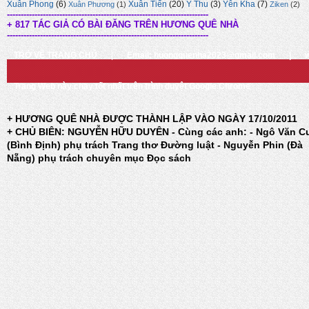
Xuân Phong
(6)
Xuân Tiến
(20)
Ý Thu
(3)
Yên Kha
(7)
Xuân Phương
(1)
Ziken
(2)
-------------------------------------------------------------------------
+ 817 TÁC GIẢ CÓ BÀI ĐĂNG TRÊN HƯƠNG QUÊ NHÀ
-------------------------------------------------------------------------
TRỞ VỀ TRANG CHỦ
|
Email: huongquenha2023@gmail.com
|
Trang Web này chạy tốt nhất trên trình duyệt Google Chrome
+ HƯƠNG QUÊ NHÀ ĐƯỢC THÀNH LẬP VÀO NGÀY 17/10/2011
+ CHỦ BIÊN: NGUYỄN HỮU DUYÊN - Cùng các anh: - Ngô Văn C
(Bình Định) phụ trách Trang thơ Đường luật - Nguyễn Phin (Đà
Nẵng) phụ trách chuyên mục Đọc sách