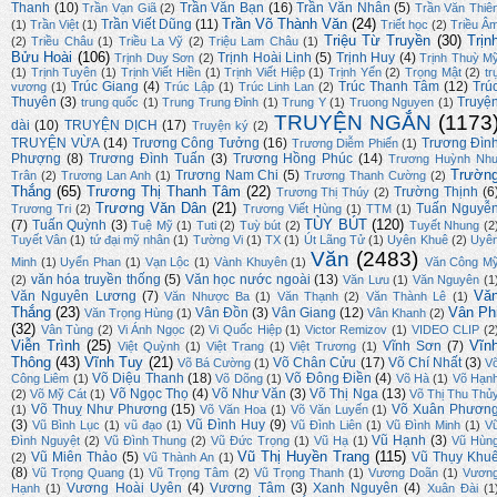
Thanh
(10)
Trần Văn Bạn
(16)
Trần Văn Nhân
(5)
Trần Vạn Giã
(2)
Trần Văn Thiê
Trần Võ Thành Văn
(24)
Trần Viết Dũng
(11)
(1)
Trần Việt
(1)
Triết học
(2)
Triều Â
Triệu Từ Truyền
(30)
Trịn
(2)
Triều Châu
(1)
Triều La Vỹ
(2)
Triệu Lam Châu
(1)
Bửu Hoài
(106)
Trịnh Hoài Linh
(5)
Trịnh Huy
(4)
Trịnh Duy Sơn
(2)
Trịnh Thuỳ M
(1)
Trịnh Tuyên
(1)
Trịnh Viết Hiền
(1)
Trịnh Viết Hiệp
(1)
Trịnh Yến
(2)
Trọng Mật
(2)
tr
Trúc Giang
(4)
Trúc Thanh Tâm
(12)
Trú
vương
(1)
Trúc Lập
(1)
Trúc Linh Lan
(2)
Thuyên
(3)
Truyệ
trung quốc
(1)
Trung Trung Đỉnh
(1)
Trung Y
(1)
Truong Nguyen
(1)
TRUYỆN NGẮN
(1173
dài
(10)
TRUYỆN DỊCH
(17)
Truyện ký
(2)
TRUYỆN VỪA
(14)
Trương Công Tưởng
(16)
Trương Đìn
Trương Diễm Phiến
(1)
Phượng
(8)
Trương Đình Tuấn
(3)
Trương Hồng Phúc
(14)
Trương Huỳnh Nh
Trườn
Trương Nam Chi
(5)
Trân
(2)
Trương Lan Anh
(1)
Trương Thanh Cường
(2)
Thắng
(65)
Trương Thị Thanh Tâm
(22)
Trường Thịnh
(6
Trương Thị Thúy
(2)
Trương Văn Dân
(21)
Tuấn Nguyễ
Trương Tri
(2)
Trương Viết Hùng
(1)
TTM
(1)
TÙY BÚT
(120)
(7)
Tuấn Quỳnh
(3)
Tuệ Mỹ
(1)
Tuti
(2)
Tuỳ bút
(2)
Tuyết Nhung
(2
Tuyết Vân
(1)
tứ đại mỹ nhân
(1)
Tường Vi
(1)
TX
(1)
Út Lãng Tử
(1)
Uyên Khuê
(2)
Uyê
Văn
(2483)
Minh
(1)
Uyển Phan
(1)
Vạn Lộc
(1)
Vành Khuyên
(1)
Văn Công M
văn hóa truyền thống
(5)
Văn học nước ngoài
(13)
(2)
Văn Lưu
(1)
Văn Nguyên
(1
Vă
Văn Nguyên Lương
(7)
Văn Nhược Ba
(1)
Văn Thạnh
(2)
Văn Thành Lê
(1)
Thắng
(23)
Vân Ph
Vân Đồn
(3)
Vân Giang
(12)
Văn Trọng Hùng
(1)
Vân Khanh
(2)
(32)
Vân Tùng
(2)
Vi Ánh Ngọc
(2)
Vi Quốc Hiệp
(1)
Victor Remizov
(1)
VIDEO CLIP
(2
Viễn Trình
(25)
Vĩn
Vĩnh Sơn
(7)
Việt Quỳnh
(1)
Việt Trang
(1)
Việt Trương
(1)
Thông
(43)
Vĩnh Tuy
(21)
Võ Chân Cửu
(17)
Võ Chí Nhất
(3)
Võ Bá Cường
(1)
V
Võ Diệu Thanh
(18)
Võ Đông Điền
(4)
Công Liêm
(1)
Võ Dõng
(1)
Võ Hà
(1)
Võ Hạn
Võ Ngọc Thọ
(4)
Võ Như Văn
(3)
Võ Thị Nga
(13)
(2)
Võ Mỹ Cát
(1)
Võ Thị Thu Thủ
Võ Thuỵ Như Phương
(15)
Võ Xuân Phươn
(1)
Võ Văn Hoa
(1)
Võ Văn Luyến
(1)
(3)
Vũ Đình Huy
(9)
Vũ Bình Lục
(1)
vũ đạo
(1)
Vũ Đình Liên
(1)
Vũ Đình Minh
(1)
V
Vũ Hạnh
(3)
Đình Nguyệt
(2)
Vũ Đình Thung
(2)
Vũ Đức Trọng
(1)
Vũ Hạ
(1)
Vũ Hùn
Vũ Thị Huyền Trang
(115)
Vũ Miên Thảo
(5)
Vũ Thụy Khu
(2)
Vũ Thành An
(1)
(8)
Vũ Trọng Quang
(1)
Vũ Trọng Tâm
(2)
Vũ Trọng Thanh
(1)
Vương Doãn
(1)
Vươn
Vương Hoài Uyên
(4)
Vương Tâm
(3)
Xanh Nguyên
(4)
Hạnh
(1)
Xuân Đài
(1