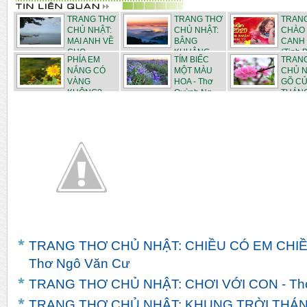
TRANG THƠ
TRANG THƠ
TRAN
CHỦ NHẬT:
CHỦ NHẬT:
CHÀO
MAI ANH VỀ
BÂNG
CANH 
CHO ...
KHUÂNG
(Tịnh B
PHÍA EM
TÍM BIẾC
TRAN
NHỮ...
NẮNG CÓ
MỘT MÀU
CHỦ N
VÀNG
HOA - Thơ
GÕ C
KHÔNG? -
Quỳnh Ng...
THÁNG 
Thơ Q...
TRANG THƠ CHỦ NHẬT: CHIỀU CÓ EM CHIỀ
Thơ Ngô Văn Cư
TRANG THƠ CHỦ NHẬT: CHƠI VỚI CON - Th
TRANG THƠ CHỦ NHẬT: KHUNG TRỜI THÁNG 