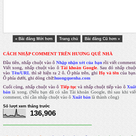
« Bài đăng Mới hơn
Trang chủ
Bài đăng Cũ hơn »
CÁCH NHẬP COMMENT TRÊN HƯƠNG QUÊ NHÀ
Đầu tiên, nhấp chuột vào ô
Nhập nhận xét của bạn
rồi viết comment
Viết xong, nhấp chuột vào ô
Tài khoản Google
.
Sau đó nhấp chuộ
vào
Tên/URL
thì sẽ hiện ra 2 ô. Ô phía trên, ghi
Họ và tên
của bạn
Ô phía dưới, ghi dòng chữ:
huongquenha.com
Cuối cùng, nhấp chuột vào ô
Tiếp tục
và nhấp chuột tiếp vào ô
Xuấ
bản
là xong.
(Nếu bạn đã có sẵn Tài khoản Google, thì sau khi viế
comment, chỉ cần nhấp chuột vào ô
Xuất bản
là thành công
)
Số lượt xem tháng trước
136,906
-------------------------------------------------------------------------