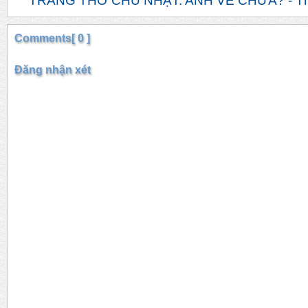
TRANG THƠ CHỦ NHẬT: ANH VỀ CHƯA? - T
Comments[ 0 ]
Đăng nhận xét