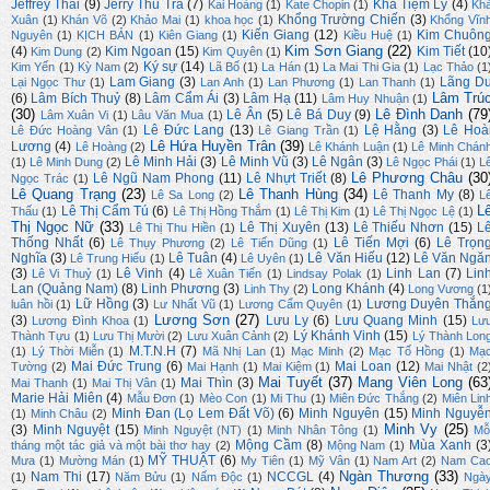
Jeffrey Thai
(9)
Jerry Thu Trà
(7)
Kha Tiệm Ly
(4)
Kai Hoàng
(1)
Kate Chopin
(1)
Kh
Khổng Trường Chiến
(3)
Xuân
(1)
Khán Võ
(2)
Khảo Mai
(1)
khoa học
(1)
Khổng Vĩn
Kiến Giang
(12)
Kim Chuôn
Nguyên
(1)
KỊCH BẢN
(1)
Kiên Giang
(1)
Kiều Huệ
(1)
Kim Sơn Giang
(22)
(4)
Kim Ngoan
(15)
Kim Tiết
(10
Kim Dung
(2)
Kim Quyên
(1)
Ký sự
(14)
Kim Yến
(1)
Kỳ Nam
(2)
Lã Bố
(1)
La Hán
(1)
La Mai Thi Gia
(1)
Lạc Thảo
(1
Lam Giang
(3)
Lãng D
Lại Ngọc Thư
(1)
Lan Anh
(1)
Lan Phương
(1)
Lan Thanh
(1)
Lâm Trú
(6)
Lâm Bích Thuỷ
(8)
Lâm Cẩm Ái
(3)
Lâm Hạ
(11)
Lâm Huy Nhuận
(1)
(30)
Lê Đình Danh
(79
Lê Ân
(5)
Lê Bá Duy
(9)
Lâm Xuân Vi
(1)
Lâu Văn Mua
(1)
Lê Đức Lang
(13)
Lệ Hằng
(3)
Lê Hoà
Lê Đức Hoàng Vân
(1)
Lê Giang Trần
(1)
Lê Hứa Huyền Trân
(39)
Lương
(4)
Lê Hoàng
(2)
Lê Khánh Luận
(1)
Lê Minh Chán
Lê Minh Hải
(3)
Lê Minh Vũ
(3)
Lê Ngân
(3)
(1)
Lê Minh Dung
(2)
Lê Ngọc Phái
(1)
L
Lê Phương Châu
(30
Lê Ngũ Nam Phong
(11)
Lê Nhựt Triết
(8)
Ngọc Trác
(1)
Lê Quang Trạng
(23)
Lê Thanh Hùng
(34)
Lê Thanh My
(8)
Lê Sa Long
(2)
L
L
Lê Thị Cẩm Tú
(6)
Thấu
(1)
Lê Thị Hồng Thắm
(1)
Lê Thị Kim
(1)
Lê Thị Ngọc Lệ
(1)
Thị Ngọc Nữ
(33)
Lê Thị Xuyên
(13)
Lê Thiếu Nhơn
(15)
L
Lê Thị Thu Hiền
(1)
Thống Nhất
(6)
Lê Tiến Mợi
(6)
Lê Trọn
Lê Thụy Phương
(2)
Lê Tiến Dũng
(1)
Nghĩa
(3)
Lê Tuân
(4)
Lê Văn Hiếu
(12)
Lê Văn Ngă
Lê Trung Hiếu
(1)
Lê Uyên
(1)
(3)
Lê Vinh
(4)
Linh Lan
(7)
Lin
Lê Vi Thuỷ
(1)
Lê Xuân Tiến
(1)
Lindsay Polak
(1)
Lan (Quảng Nam)
(8)
Linh Phương
(3)
Long Khánh
(4)
Linh Thy
(2)
Long Vương
(1
Lữ Hồng
(3)
Lương Duyên Thắn
luân hồi
(1)
Lư Nhất Vũ
(1)
Lương Cẩm Quyên
(1)
Lương Sơn
(27)
(3)
Lưu Ly
(6)
Lưu Quang Minh
(15)
Lương Đình Khoa
(1)
Lư
Lý Khánh Vinh
(15)
Thành Tựu
(1)
Lưu Thị Mười
(2)
Lưu Xuân Cảnh
(2)
Lý Thành Lon
M.T.N.H
(7)
(1)
Lý Thời Miễn
(1)
Mã Nhị Lan
(1)
Mạc Minh
(2)
Mạc Tố Hồng
(1)
Mạ
Mai Đức Trung
(6)
Mai Loan
(12)
Tường
(2)
Mai Hạnh
(1)
Mai Kiệm
(1)
Mai Nhật
(2
Mai Tuyết
(37)
Mang Viên Long
(63
Mai Thìn
(3)
Mai Thanh
(1)
Mai Thị Vân
(1)
Marie Hải Miên
(4)
Mẫu Đơn
(1)
Mèo Con
(1)
Mi Thu
(1)
Miên Đức Thắng
(2)
Miên Lin
Minh Đan (Lọ Lem Đất Võ)
(6)
Minh Nguyên
(15)
Minh Nguyễ
(1)
Minh Châu
(2)
Minh Vy
(25)
(3)
Minh Nguyệt
(15)
Minh Nguyệt (NT)
(1)
Minh Nhân Tông
(1)
Mỗ
Mộng Cầm
(8)
Mùa Xanh
(3
tháng một tác giả và một bài thơ hay
(2)
Mộng Nam
(1)
MỸ THUẬT
(6)
Mưa
(1)
Mường Mán
(1)
My Tiên
(1)
Mỹ Vân
(1)
Nam Art
(2)
Nam Ca
Ngàn Thương
(33)
Nam Thi
(17)
NCCGL
(4)
(1)
Năm Bửu
(1)
Nấm Độc
(1)
Ngà