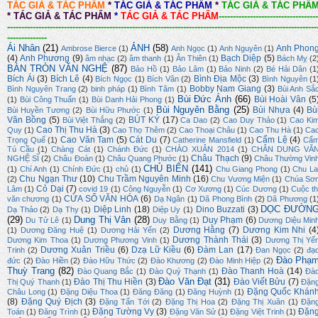
TÁC GIẢ & TÁC PHẨM
*
TÁC GIẢ & TÁC PHẨM
*
TÁC GIẢ & TÁC PHẨ
*
TÁC GIẢ & TÁC PHẨM
*
TÁC GIẢ & TÁC PHẨM
-----------------------------------
-------------------------------------------------------------------------------------------------------------
--------------
Ái Nhân
(21)
ẢNH
(58)
Anh Phon
Ambrose Bierce
(1)
Anh Ngọc
(1)
Anh Nguyên
(1)
(4)
Anh Phương
(9)
Bạch Diệp
(5)
âm nhạc
(2)
âm thanh
(1)
Ân Thiên
(1)
Bách Mỵ
(2
BÀN TRÒN VĂN NGHỆ
(87)
Bảo Hồ
(1)
Bảo Lâm
(1)
Bảo Ninh
(2)
Bé Hải Dân
(1
Bích Ái
(3)
Bích Lê
(4)
Bình Địa Mộc
(3)
Bích Ngọc
(1)
Bích Vân
(2)
Bình Nguyên
(1
Bobby Nam Giang
(3)
Bình Nguyên Trang
(2)
binh pháp
(1)
Bình Tâm
(1)
Bùi Anh Sắ
Bùi Đức Ánh
(66)
Bùi Hoài Vân
(5
(1)
Bùi Công Thuấn
(1)
Bùi Danh Hải Phong
(1)
Bùi Nguyên Bằng
(25)
Bùi Nhựa
(4)
Bù
Bùi Huyền Tương
(2)
Bùi Hữu Phước
(1)
Văn Bồng
(5)
BÚT KÝ
(17)
Bùi Việt Thắng
(2)
Ca Dao
(2)
Cao Duy Thảo
(1)
Cao Ki
Cao Thị Thu Hà
(3)
Quy
(1)
Cao Thọ Thêm
(2)
Cao Thoại Châu
(1)
Cao Thu Hà
(1)
Ca
Cao Văn Tam
(5)
Cát Du
(7)
Cẩm Lệ
(4)
Trọng Quế
(1)
Catherine Mansfield
(1)
Cẩ
Tú Cầu
(1)
Chàng Cát
(1)
Chánh Đức
(1)
CHÀO XUÂN 2014
(1)
CHÂN DUNG VĂ
Châu Thạch
(9)
NGHỆ SĨ
(2)
Châu Đoàn
(1)
Châu Quang Phước
(1)
Châu Thường Vin
CHỦ BIÊN
(141)
(1)
Chí Anh
(1)
Chính Đức
(1)
chủ
(1)
Chu Giang Phong
(1)
Chu La
Chu Ngạn Thư
(10)
Chu Trầm Nguyên Minh
(16)
(2)
Chu Vương Miện
(1)
Chúa Sơ
Cỏ Dại
(7)
Lâm
(1)
covid 19
(1)
Công Nguyễn
(1)
Cơ Xương
(1)
Cúc Dương
(1)
Cuộc th
CỬA SỔ VĂN HÓA
(6)
văn chương
(1)
Dạ Ngân
(1)
Dã Phong Bình
(2)
Dã Phương
(1
DỌC ĐƯỜN
Diệp Linh
(18)
Dino Buzzati
(3)
Dạ Thảo
(2)
Dạ Thy
(1)
Diệp Uy
(1)
(29)
Dung Thị Vân
(28)
Duy Phạm
(6)
Du Tử Lê
(1)
Duy Bằng
(1)
Dương Diệu Min
Dương Hằng
(7)
Dương Kim Nhi
(4
(1)
Dương Đăng Huệ
(1)
Dương Hải Yến
(2)
Dương Thành Thái
(3)
Dương Kim Thoa
(1)
Dương Phương Vinh
(1)
Dương Thị Yế
Dương Xuân Triều
(6)
Dzạ Lữ Kiều
(6)
Đàm Lan
(17)
Trinh
(2)
Đan Ngọc
(2)
đạ
Đào Phạ
đức
(2)
Đào Hiền
(2)
Đào Hữu Thức
(2)
Đào Khương
(2)
Đào Minh Hiệp
(2)
Thuỳ Trang
(82)
Đào Thanh Hoà
(14)
Đào Quang Bắc
(1)
Đào Quý Thạnh
(1)
Đà
Đào Văn Đạt
(31)
Đào Thị Thu Hiền
(3)
Đào Viết Bửu
(7)
Thị Quý Thanh
(1)
Đặn
Đặng Quốc Khán
Châu Long
(1)
Đặng Diệu Thoa
(1)
Đăng Đăng
(1)
Đăng Huỳnh
(1)
(8)
Đặng Quý Địch
(3)
Đặng Tấn Tới
(2)
Đặng Thị Hoa
(2)
Đặng Thị Xuân
(1)
Đặn
Đặng Tường Vy
(3)
Đặn
Toán
(1)
Đăng Trình
(1)
Đặng Văn Sử
(1)
Đặng Việt Trinh
(1)