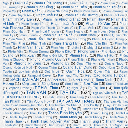
Phạm Hữu Hoàng
(20)
Nghi
(1)
Phạm Hổ
(1)
Phạm Kiều Hưng
(1)
Phạm Lâm
(1)
Phạ
Phạm Minh Dũng
(14)
Phạm Minh Hiền
(9)
Phạm Minh Thuận
(10
Lê Tường Vi
(1)
Phạm Ngân
(3)
Phạm Mỹ
(1)
Phạm Như Vân
(1)
Phạm Phan Hòa
(1)
Phạm Phương La
Phạm Thái Ba
(4)
Phạm Thị Hải Dương
(9)
(1)
Phạm Quỳnh An
(1)
Phạm Thị Liên
(1
Phạm Thị Mỹ Liên
(30)
Phạm Thị Phương Thảo
(3)
Phạm Thuý
(6)
Phạm Trầ
Phạm Tuấn Vũ
(29)
Phạm Tử Văn
(21)
Ái Linh
(4)
Phạ
Phạm Trung Tín
(2)
Văn Phương
(16)
Phan Anh
(12)
Phạm Văn Thạnh
(1)
Phạm Vũ
(1)
Phan Cung Việt
(1
Phan Đức Nam
(1)
Phan Hoài Thương
(1)
Phan Hoàng
(2)
Phan Huỳnh Điểu
(1)
Pha
Phan Mai Thư Nhã
(6)
Phan Nam
(20)
Hữu Lý
(1)
Phan Khanh
(2)
Phan Quỳnh Nh
Phan Tấn Lược
(6)
(1)
Phan Sửu
(1)
Phan Thanh Cương
(2)
Phan Thị Huỳnh Trang
(2
Phan Trang Hy
(25)
Phan Tiên Phát
(1)
Phan Tình
(1)
Phan Văn Bình
(1)
Phan Vă
Phan Văn Thuần
(3)
Thạnh
(1)
Phan Vĩnh
(1)
phần 1
(1)
phần 2
(1)
phần 3
(1)
phần 
Phỏng vấn
(7)
Ph
(1)
Phiêu Vân
(1)
Phong Dương
(2)
Phong Điệp
(1)
Phú Ngọc
(1)
Quang
(3)
Phú Xuân
(8)
Phùng Hiếu
(10)
Phùng Gia Lộc
(1)
Phùng Hiệu
(1)
Phùn
Phùng Phương Quý
(7)
Hoàng Chương
(1)
Phụng Thiên
(1)
Phùng Văn Khai
(1)
Phướ
Phương Phương
(10)
Phương Uy
(5)
Vũ
(1)
Quan Thế Âm
(1)
Quảng Ngọc
(1
Quang Tuấn Dũng
(9)
Quảng Ngôn Lê Ngữ
(1)
Quang Thám
(1)
Quốc Hùng
(2)
Quố
Quỳnh Nga
(16)
Tuyên
(1)
quy luật dịch
(1)
Quỳnh Lệ
(1)
Quỳnh Trâm
(1)
Raso
Rêu (Cao Hoàng Từ Đoan
Helmandollar
(1)
Raymond Carver
(1)
Raymond Thư
(1)
SÁCH BẠN VĂN
(71)
(13)
Song Ninh
(11)
Sôn
SARAH HALL
(1)
SINH NHẬT
(1)
Hương
(11)
Sông Song
(8)
Sơn Trần
(15)
Sông Lam
(1)
Sơn Tịnh
(2)
Sruthi Thekkia
T.T.Hiếu Thảo
(22)
Tạ Thị Hoa
(14)
Tam quố
(1)
Stephen Crane
(1)
Tạ Nghi Lễ
(1)
TẢN VĂN
(230)
TẠP BÚT
(624)
diễn nghĩa
(4)
TẠ
Tạp chí Văn Mới
(1)
CHÍ VN BÌNH DƯƠNG
(11)
Tashi Dawa
(1)
Tâm Lãng
(1)
Tâm Nhiên
(2)
Tấn Hòa
(1
TẬP SAN ÁO TRẮNG
(39)
Tần Khánh
(4)
Tân Vương Huy
(1)
Tập san Văn họ
nghệ thuật Hương Quê Nhà
(1)
Tây bá hầu Cơ Phát
(1)
Tây Du Ký
(1)
Tây Sơn bi hùn
Thạch Đà
(7)
Thạch Sene
(5
truyện
(2)
Thạch Anh
(2)
Thạch Cầu
(1)
Thạch Lam
(1)
Thanh Bình Nguyên
(27)
Thái An Khánh
(2)
Thái Hoà
(1)
Thành Dũng
(1)
Thanh Hả
Thanh Minh
(4)
(1)
Thanh Huyền
(2)
Thanh Lương
(2)
Thanh Phong
(1)
Thanh Sơn
(1
Thanh Trắc Nguyễn Văn
(42)
Thanh Thảo
(3)
Thanh Tùng
(7)
Thành Văn
(3
Thạnh Văn
(1)
Thanh Xuân
(2)
Thảo Nguyễn
(1)
Thâm Tâm
(1)
Thần Y
(1)
Thi Ngọc La