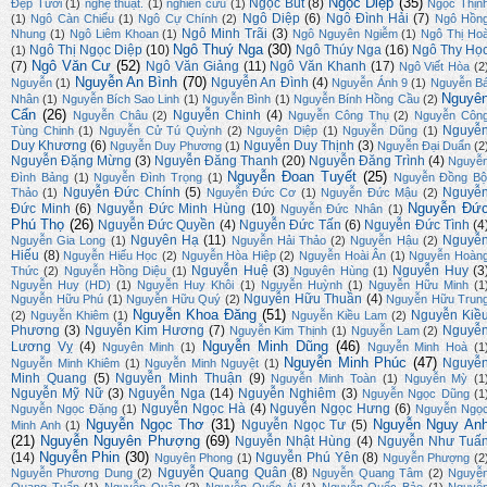
Ngọc Diệp
(35)
Ngọc Bút
(8)
Đẹp Tươi
(1)
nghệ thuật.
(1)
nghiên cứu
(1)
Ngọc Thịn
Ngô Diệp
(6)
Ngô Đình Hải
(7)
(1)
Ngô Càn Chiểu
(1)
Ngô Cự Chính
(2)
Ngô Hồn
Ngô Minh Trãi
(3)
Nhung
(1)
Ngô Liêm Khoan
(1)
Ngô Nguyên Ngiễm
(1)
Ngô Thị Ho
Ngô Thuý Nga
(30)
Ngô Thị Ngọc Diệp
(10)
Ngô Thúy Nga
(16)
Ngô Thy Họ
(1)
Ngô Văn Cư
(52)
(7)
Ngô Văn Giảng
(11)
Ngô Văn Khanh
(17)
Ngô Viết Hòa
(2
Nguyễn An Bình
(70)
Nguyễn An Đình
(4)
Nguyễn
(1)
Nguyễn Ánh 9
(1)
Nguyễn B
Nguyê
Nhân
(1)
Nguyễn Bích Sao Linh
(1)
Nguyễn Bình
(1)
Nguyễn Bính Hồng Cầu
(2)
Cẩn
(26)
Nguyễn Chinh
(4)
Nguyễn Châu
(2)
Nguyễn Công Thụ
(2)
Nguyễn Côn
Nguyễ
Tùng Chinh
(1)
Nguyễn Cử Tú Quỳnh
(2)
Nguyên Diệp
(1)
Nguyễn Dũng
(1)
Duy Khương
(6)
Nguyễn Duy Thịnh
(3)
Nguyễn Duy Phương
(1)
Nguyễn Đại Duẩn
(2
Nguyễn Đặng Mừng
(3)
Nguyễn Đăng Thanh
(20)
Nguyễn Đăng Trình
(4)
Nguyễ
Nguyễn Đoan Tuyết
(25)
Đình Bảng
(1)
Nguyễn Đình Trọng
(1)
Nguyễn Đồng Bộ
Nguyễn Đức Chính
(5)
Nguyễ
Thảo
(1)
Nguyễn Đức Cơ
(1)
Nguyễn Đức Mậu
(2)
Nguyễn Đứ
Đức Minh
(6)
Nguyễn Đức Minh Hùng
(10)
Nguyễn Đức Nhân
(1)
Phú Thọ
(26)
Nguyễn Đức Quyền
(4)
Nguyễn Đức Tấn
(6)
Nguyễn Đức Tình
(4
Nguyên Hạ
(11)
Nguyễ
Nguyễn Gia Long
(1)
Nguyễn Hải Thảo
(2)
Nguyễn Hậu
(2)
Hiếu
(8)
Nguyễn Hiếu Học
(2)
Nguyễn Hòa Hiệp
(2)
Nguyễn Hoài Ân
(1)
Nguyễn Hoàn
Nguyễn Huệ
(3)
Nguyễn Huy
(3
Thức
(2)
Nguyễn Hồng Diệu
(1)
Nguyên Hùng
(1)
Nguyễn Huy (HD)
(1)
Nguyễn Huy Khôi
(1)
Nguyễn Huỳnh
(1)
Nguyễn Hữu Minh
(1
Nguyễn Hữu Thuần
(4)
Nguyễn Hữu Phú
(1)
Nguyễn Hữu Quý
(2)
Nguyễn Hữu Trun
Nguyễn Khoa Đăng
(51)
Nguyễn Kiề
(2)
Nguyễn Khiêm
(1)
Nguyễn Kiều Lam
(2)
Phương
(3)
Nguyễn Kim Hương
(7)
Nguyễ
Nguyễn Kim Thịnh
(1)
Nguyễn Lam
(2)
Nguyễn Minh Dũng
(46)
Lương Vỵ
(4)
Nguyên Minh
(1)
Nguyễn Minh Hoà
(1
Nguyễn Minh Phúc
(47)
Nguyễ
Nguyễn Minh Khiêm
(1)
Nguyễn Minh Nguyệt
(1)
Minh Quang
(5)
Nguyễn Minh Thuận
(9)
Nguyễn Minh Toàn
(1)
Nguyễn Mỳ
(1
Nguyễn Mỹ Nữ
(3)
Nguyễn Nga
(14)
Nguyễn Nghiêm
(3)
Nguyễn Ngọc Dũng
(1
Nguyễn Ngọc Hà
(4)
Nguyễn Ngọc Hưng
(6)
Nguyễn Ngọc Đặng
(1)
Nguyễn Ngọ
Nguyễn Ngọc Thơ
(31)
Nguyễn Nguy An
Nguyễn Ngọc Tư
(5)
Minh Anh
(1)
(21)
Nguyễn Nguyên Phượng
(69)
Nguyễn Nhật Hùng
(4)
Nguyễn Như Tuấ
Nguyễn Phin
(30)
(14)
Nguyễn Phú Yên
(8)
Nguyên Phong
(1)
Nguyễn Phượng
(2
Nguyễn Quang Quân
(8)
Nguyễn Phương Dung
(2)
Nguyễn Quang Tâm
(2)
Nguyễ