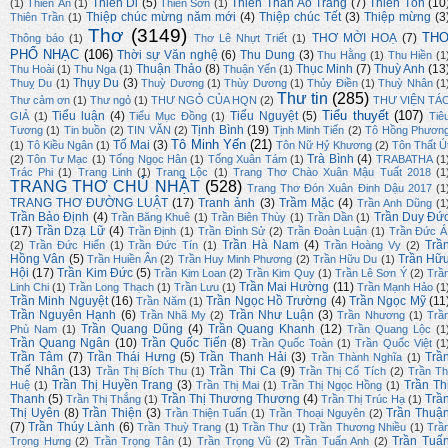
Thiên Di
(5)
Thiên Thần Áo Trắng
(7)
Thiên Tôn
(10
(1)
Thiên Ân
(1)
Thiên Sơn
(1)
Thiệp chúc mừng năm mới
(4)
Thiệp chúc Tết
(3)
Thiệp mừng
(3
Thiên Trần
(1)
Thơ
(3149)
TH
THƠ MỜI HOẠ
(7)
Thông báo
(1)
Thơ Lê Nhựt Triết
(1)
PHỔ NHẠC
(106)
Thời sự Văn nghệ
(6)
Thu Dung
(3)
Thu Hằng
(1)
Thu Hiền
(1
Thuận Thảo
(8)
Thục Minh
(7)
Thuỳ Anh
(13
Thu Hoài
(1)
Thu Nga
(1)
Thuận Yến
(1)
Thụy Du
(3)
Thuỵ Du
(1)
Thuỳ Dương
(1)
Thùy Dương
(1)
Thủy Điền
(1)
Thuỳ Nhân
(1
Thư tin
(285)
Thư cảm ơn
(1)
Thư ngỏ
(1)
THƯ NGỎ CỦA HQN
(2)
THƯ VIỆN TÁ
Tiểu thuyết
(107)
Tiểu luận
(4)
Tiểu Nguyệt
(5)
GIẢ
(1)
Tiểu Mục Đồng
(1)
Tiê
Tịnh Bình
(19)
Tương
(1)
Tin buồn
(2)
TIN VĂN
(2)
Tịnh Minh Tiến
(2)
Tô Hồng Phươn
Tô Minh Yến
(21)
Tố Mai
(3)
(1)
Tô Kiều Ngân
(1)
Tôn Nữ Hỷ Khương
(2)
Tôn Thất Ú
Trà Bình
(4)
(2)
Tôn Tư Mạc
(1)
Tống Ngọc Hân
(1)
Tống Xuân Tám
(1)
TRABATHA
(1
Trác Phi
(1)
Trang Linh
(1)
Trang Lộc
(1)
Trang Thơ Chào Xuân Mậu Tuất 2018
(1
TRANG THƠ CHỦ NHẬT
(528)
Trang Thơ Đón Xuân Đinh Dậu 2017
(1
TRANG THƠ ĐƯỜNG LUẬT
(17)
Tranh ảnh
(3)
Trầm Mặc
(4)
Trần Anh Dũng
(1
Trần Bảo Định
(4)
Trần Duy Đứ
Trần Băng Khuê
(1)
Trần Biên Thùy
(1)
Trần Dần
(1)
(17)
Trần Dzạ Lữ
(4)
Trần Định
(1)
Trần Đình Sử
(2)
Trần Đoàn Luận
(1)
Trần Đức Á
Trần Hà Nam
(4)
Trầ
(2)
Trần Đức Hiển
(1)
Trần Đức Tín
(1)
Trần Hoàng Vy
(2)
Hồng Vân
(5)
Trần Hữ
Trần Huiền Ân
(2)
Trần Huy Minh Phương
(2)
Trần Hữu Du
(1)
Hội
(17)
Trần Kim Đức
(5)
Trần Kim Loan
(2)
Trần Kim Quy
(1)
Trần Lê Sơn Ý
(2)
Trầ
Trần Mai Hường
(11)
Linh Chi
(1)
Trần Long Thạch
(1)
Trần Lưu
(1)
Trần Mạnh Hảo
(1
Trần Minh Nguyệt
(16)
Trần Ngọc Hồ Trường
(4)
Trần Ngọc Mỹ
(11
Trần Năm
(1)
Trần Nguyên Hạnh
(6)
Trần Như Luận
(3)
Trần Nhã My
(2)
Trần Nhương
(1)
Trầ
Trần Quang Dũng
(4)
Trần Quang Khanh
(12)
Phù Nam
(1)
Trần Quang Lộc
(1
Trần Quang Ngân
(10)
Trần Quốc Tiến
(8)
Trần Quốc Toàn
(1)
Trần Quốc Việt
(1
Trần Tâm
(7)
Trần Thái Hưng
(5)
Trần Thanh Hải
(3)
Trầ
Trần Thành Nghĩa
(1)
Thế Nhân
(13)
Trần Thi Ca
(9)
Trần Thị Bích Thu
(1)
Trần Thị Cổ Tích
(2)
Trần Th
Trần Thị Huyền Trang
(3)
Trần Th
Huệ
(1)
Trần Thị Mai
(1)
Trần Thị Ngọc Hồng
(1)
Thanh
(5)
Trần Thị Thương Thương
(4)
Trầ
Trần Thị Thắng
(1)
Trần Thị Trúc Hạ
(1)
Thị Uyên
(8)
Trần Thiện
(3)
Trần Thuậ
Trần Thiện Tuấn
(1)
Trần Thoại Nguyên
(2)
(7)
Trần Thúy Lành
(6)
Trần Thuỳ Trang
(1)
Trần Thư
(1)
Trần Thương Nhiều
(1)
Trầ
Trần Tuấ
Trọng Hưng
(2)
Trần Trọng Tân
(1)
Trần Trọng Vũ
(2)
Trần Tuấn Anh
(2)