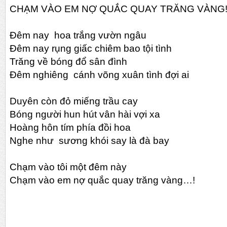
CHẠM VÀO EM NỢ QUẮC QUAY TRĂNG VÀNG
Đêm nay
hoa trắng vườn ngâu
Đ
êm
nay
rụng giấc chiêm bao tội tình
Trăng về
bóng đổ
sân đình
Đêm
n
ghiêng cánh võng xuân tình
đợi
ai
Duyên còn đỏ miếng trầu cay
Bóng người hun hút vân hài vợi xa
H
oàng hôn tím phía đồi hoa
Nghe như sương khói say là đà bay
Chạm vào tôi một đêm này
Chạm vào em nợ quắc quay trăng vàng…!