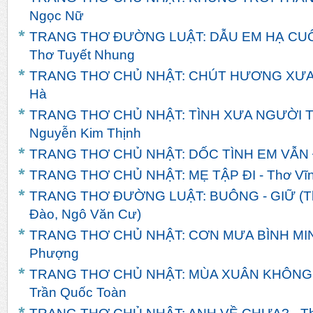
Ngọc Nữ
TRANG THƠ ĐƯỜNG LUẬT: DẪU EM HẠ CUỐI
Thơ Tuyết Nhung
TRANG THƠ CHỦ NHẬT: CHÚT HƯƠNG XƯA - 
Hà
TRANG THƠ CHỦ NHẬT: TÌNH XƯA NGƯỜI TH
Nguyễn Kim Thịnh
TRANG THƠ CHỦ NHẬT: DỐC TÌNH EM VẪN ĐỢ
TRANG THƠ CHỦ NHẬT: MẸ TẬP ĐI - Thơ Vĩn
TRANG THƠ ĐƯỜNG LUẬT: BUÔNG - GIỮ (Th
Đào, Ngô Văn Cư)
TRANG THƠ CHỦ NHẬT: CƠN MƯA BÌNH MINH
Phượng
TRANG THƠ CHỦ NHẬT: MÙA XUÂN KHÔNG
Trần Quốc Toàn