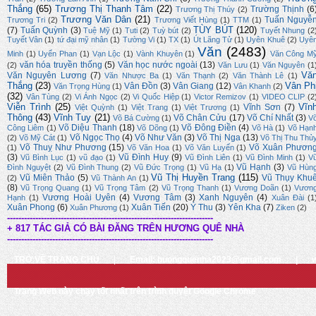
Thắng
(65)
Trương Thị Thanh Tâm
(22)
Trường Thịnh
(6
Trương Thị Thúy
(2)
Trương Văn Dân
(21)
Tuấn Nguyễ
Trương Tri
(2)
Trương Viết Hùng
(1)
TTM
(1)
TÙY BÚT
(120)
(7)
Tuấn Quỳnh
(3)
Tuệ Mỹ
(1)
Tuti
(2)
Tuỳ bút
(2)
Tuyết Nhung
(2
Tuyết Vân
(1)
tứ đại mỹ nhân
(1)
Tường Vi
(1)
TX
(1)
Út Lãng Tử
(1)
Uyên Khuê
(2)
Uyê
Văn
(2483)
Minh
(1)
Uyển Phan
(1)
Vạn Lộc
(1)
Vành Khuyên
(1)
Văn Công M
văn hóa truyền thống
(5)
Văn học nước ngoài
(13)
(2)
Văn Lưu
(1)
Văn Nguyên
(1
Vă
Văn Nguyên Lương
(7)
Văn Nhược Ba
(1)
Văn Thạnh
(2)
Văn Thành Lê
(1)
Thắng
(23)
Vân Ph
Vân Đồn
(3)
Vân Giang
(12)
Văn Trọng Hùng
(1)
Vân Khanh
(2)
(32)
Vân Tùng
(2)
Vi Ánh Ngọc
(2)
Vi Quốc Hiệp
(1)
Victor Remizov
(1)
VIDEO CLIP
(2
Viễn Trình
(25)
Vĩn
Vĩnh Sơn
(7)
Việt Quỳnh
(1)
Việt Trang
(1)
Việt Trương
(1)
Thông
(43)
Vĩnh Tuy
(21)
Võ Chân Cửu
(17)
Võ Chí Nhất
(3)
Võ Bá Cường
(1)
V
Võ Diệu Thanh
(18)
Võ Đông Điền
(4)
Công Liêm
(1)
Võ Dõng
(1)
Võ Hà
(1)
Võ Hạn
Võ Ngọc Thọ
(4)
Võ Như Văn
(3)
Võ Thị Nga
(13)
(2)
Võ Mỹ Cát
(1)
Võ Thị Thu Thủ
Võ Thuỵ Như Phương
(15)
Võ Xuân Phươn
(1)
Võ Văn Hoa
(1)
Võ Văn Luyến
(1)
(3)
Vũ Đình Huy
(9)
Vũ Bình Lục
(1)
vũ đạo
(1)
Vũ Đình Liên
(1)
Vũ Đình Minh
(1)
V
Vũ Hạnh
(3)
Đình Nguyệt
(2)
Vũ Đình Thung
(2)
Vũ Đức Trọng
(1)
Vũ Hạ
(1)
Vũ Hùn
Vũ Thị Huyền Trang
(115)
Vũ Miên Thảo
(5)
Vũ Thụy Khu
(2)
Vũ Thành An
(1)
(8)
Vũ Trọng Quang
(1)
Vũ Trọng Tâm
(2)
Vũ Trọng Thanh
(1)
Vương Doãn
(1)
Vươn
Vương Hoài Uyên
(4)
Vương Tâm
(3)
Xanh Nguyên
(4)
Hạnh
(1)
Xuân Đài
(1
Xuân Phong
(6)
Xuân Tiến
(20)
Ý Thu
(3)
Yên Kha
(7)
Xuân Phương
(1)
Ziken
(2)
-------------------------------------------------------------------------
+ 817 TÁC GIẢ CÓ BÀI ĐĂNG TRÊN HƯƠNG QUÊ NHÀ
-------------------------------------------------------------------------
TRỞ VỀ TRANG CHỦ
|
Email: huongquenha2023@gmail.com
|
Trang Web này chạy tốt nhất trên trình duyệt Google Chrome