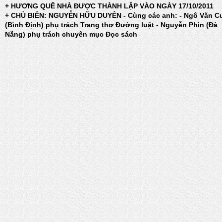
+ HƯƠNG QUÊ NHÀ ĐƯỢC THÀNH LẬP VÀO NGÀY 17/10/2011
+ CHỦ BIÊN: NGUYỄN HỮU DUYÊN - Cùng các anh: - Ngô Văn C
(Bình Định) phụ trách Trang thơ Đường luật - Nguyễn Phin (Đà
Nẵng) phụ trách chuyên mục Đọc sách