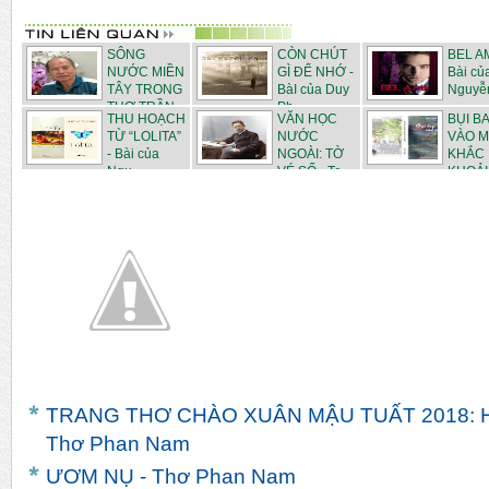
SÔNG
CÒN CHÚT
BEL AM
NƯỚC MIỀN
GÌ ĐỂ NHỚ -
Bài củ
TÂY TRONG
BàI của Duy
Nguyễ
THƠ TRẦN
Ph...
THU HOẠCH
VĂN HỌC
BỤI B
N...
TỪ “LOLITA”
NƯỚC
VÀO M
- Bài của
NGOÀI: TỜ
KHẮC
Ngu...
VÉ SỐ - Tr...
KHOẢI
NHữNG P...
TRANG THƠ CHÀO XUÂN MẬU TUẤT 2018: 
Thơ Phan Nam
ƯƠM NỤ - Thơ Phan Nam