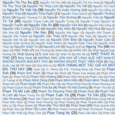
Nguyễn Thị Thu Ba
(23)
Nguyễ
Nguyễn Thị Thu Hiền
(1)
Nguyễn Thị Thu Hoài
(1)
Thị Thu Thuý
(3)
Nguyễn Thị Thùy Linh
(3)
Nguyễn Thị Tiết
(3)
Nguyễn Thị Tuyế
Nguyễn Thị Việt Hà
(39)
Nguyễn Thị Xuân Hương
(14)
(1)
Nguyễn Thu Hằng
(1
Nguyễn Thủy
(4)
Nguyễn Thúy Ngân
(13)
Nguyễn Thườn
Nguyễn Thuý Quỳnh
(2)
Nguyễ
Kham
(3)
Nguyễn Tiến Đường
(8)
Nguyễn Thượng Trí
(2)
Nguyễn Trần
(1)
Trí Tài
(40)
Nguyễn Trọng Luân
(2)
Nguyễn Trung
(1)
Nguyễn Trung Nguyên
(1
Nguyễn Văn Ân
(68)
Nguyễn Tuyển
(4)
Nguyễn Văn Bút
(6)
Nguyễn Văn Công
(2
Nguyễn Văn Cường (CCK)
(4)
Nguyễn Văn Hiến
(5)
Nguyễn Văn Hoà
(5)
Nguyễ
Nguyễn Văn Học
(55)
Văn Hòa
(2)
Nguyễn Văn Ngọc
(1)
Nguyễn Văn Thanh
(1
Nguyễn Văn Thảo
(17)
Nguyễn Văn Thành
(1)
Nguyễn Văn Toan
(1)
Nguyên Vi
(1
Nguyễn Vĩnh Bình
(3)
Nguyễn Xuân Cảm
(3
Nguyễn Việt Hà
(2)
Nguyễn Vinh
(1)
Nguyễn Xuân Dương
(1)
Nguyễn Xuân Khánh
(1)
Nguyễn Xuân Thuỷ
(1)
Nguyễn Xuâ
Ngưng Thu
(44)
Nguyễn Xuân Tư
(3)
Nguyệt Linh
(5)
Thủy
(1)
Nguyệt Quế
(1)
Nh
Nhã Thiên
(7)
Ngọc
(1)
nhà Thương
(1)
Nhân Hậu
(2)
NHÂN VẬT
(1)
Nhật Nguyệt Xuâ
NHỚ THUỞ Ấ
Nhật Quang
(17)
Hương
(1)
Nhất Sinh
(1)
Nhật Vũ
(1)
Nhi Hạ
(1)
THƠ
(37)
Như Hoài
(4)
NHỮNG ÁNG VĂN HAY VỀ LÀNG QUÊ VIỆT NAM
(7
NHỮNG NGƯỜI BẠN ĐÂT THỦ
(6)
NHỮNG NGƯỜI THỰC HIỆN HQN
(5)
Nôn
NỬA THÁNG MỘT TÁC GIẢ VÀ MỘ
Quốc Lập
(2)
NP phan
(1)
Nửa Đời hư
(1)
BÀI THƠ HAY
(38)
Phạ
nước
(1)
O. Henry
(1)
P.N. Thường Đoan
(1)
Pearl
(1)
Ánh
(34)
Phạm Anh Xuân
(3)
Phạm Bá Nhơn
(2)
Phạm Cao Hoàng
(1)
Phạm Đìn
Phạm Hữu Hoàng
(20)
Nghi
(1)
Phạm Hổ
(1)
Phạm Kiều Hưng
(1)
Phạm Lâm
(1)
Phạ
Phạm Minh Dũng
(14)
Phạm Minh Hiền
(9)
Phạm Minh Thuận
(10
Lê Tường Vi
(1)
Phạm Ngân
(3)
Phạm Mỹ
(1)
Phạm Như Vân
(1)
Phạm Phan Hòa
(1)
Phạm Phương La
Phạm Thái Ba
(4)
Phạm Thị Hải Dương
(9)
(1)
Phạm Quỳnh An
(1)
Phạm Thị Liên
(1
Phạm Thị Mỹ Liên
(30)
Phạm Thị Phương Thảo
(3)
Phạm Thuý
(6)
Phạm Trầ
Phạm Tuấn Vũ
(29)
Phạm Tử Văn
(21)
Ái Linh
(4)
Phạ
Phạm Trung Tín
(2)
Văn Phương
(16)
Phan Anh
(12)
Phạm Văn Thạnh
(1)
Phạm Vũ
(1)
Phan Cung Việt
(1
Phan Đức Nam
(1)
Phan Hoài Thương
(1)
Phan Hoàng
(2)
Phan Huỳnh Điểu
(1)
Pha
Phan Mai Thư Nhã
(6)
Phan Nam
(20)
Hữu Lý
(1)
Phan Khanh
(2)
Phan Quỳnh Nh
Phan Tấn Lược
(6)
(1)
Phan Sửu
(1)
Phan Thanh Cương
(2)
Phan Thị Huỳnh Trang
(2
Phan Trang Hy
(25)
Phan Tiên Phát
(1)
Phan Tình
(1)
Phan Văn Bình
(1)
Phan Vă