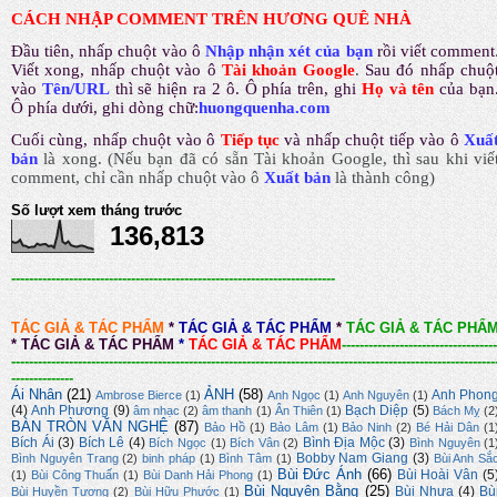
CÁCH NHẬP COMMENT TRÊN HƯƠNG QUÊ NHÀ
Đầu tiên, nhấp chuột vào ô
Nhập nhận xét của bạn
rồi viết comment
Viết xong, nhấp chuột vào ô
Tài khoản Google
.
Sau đó nhấp chuộ
vào
Tên/URL
thì sẽ hiện ra 2 ô. Ô phía trên, ghi
Họ và tên
của bạn
Ô phía dưới, ghi dòng chữ:
huongquenha.com
Cuối cùng, nhấp chuột vào ô
Tiếp tục
và nhấp chuột tiếp vào ô
Xuấ
bản
là xong.
(Nếu bạn đã có sẵn Tài khoản Google, thì sau khi viế
comment, chỉ cần nhấp chuột vào ô
Xuất bản
là thành công
)
Số lượt xem tháng trước
136,813
-------------------------------------------------------------------------
TÁC GIẢ & TÁC PHẨM
*
TÁC GIẢ & TÁC PHẨM
*
TÁC GIẢ & TÁC PHẨ
*
TÁC GIẢ & TÁC PHẨM
*
TÁC GIẢ & TÁC PHẨM
-----------------------------------
-------------------------------------------------------------------------------------------------------------
--------------
Ái Nhân
(21)
ẢNH
(58)
Anh Phon
Ambrose Bierce
(1)
Anh Ngọc
(1)
Anh Nguyên
(1)
(4)
Anh Phương
(9)
Bạch Diệp
(5)
âm nhạc
(2)
âm thanh
(1)
Ân Thiên
(1)
Bách Mỵ
(2
BÀN TRÒN VĂN NGHỆ
(87)
Bảo Hồ
(1)
Bảo Lâm
(1)
Bảo Ninh
(2)
Bé Hải Dân
(1
Bích Ái
(3)
Bích Lê
(4)
Bình Địa Mộc
(3)
Bích Ngọc
(1)
Bích Vân
(2)
Bình Nguyên
(1
Bobby Nam Giang
(3)
Bình Nguyên Trang
(2)
binh pháp
(1)
Bình Tâm
(1)
Bùi Anh Sắ
Bùi Đức Ánh
(66)
Bùi Hoài Vân
(5
(1)
Bùi Công Thuấn
(1)
Bùi Danh Hải Phong
(1)
Bùi Nguyên Bằng
(25)
Bùi Nhựa
(4)
Bù
Bùi Huyền Tương
(2)
Bùi Hữu Phước
(1)