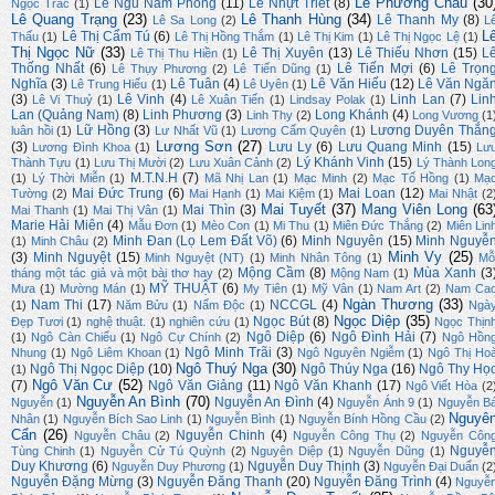
Lê Phương Châu
(30
Lê Ngũ Nam Phong
(11)
Lê Nhựt Triết
(8)
Ngọc Trác
(1)
Lê Quang Trạng
(23)
Lê Thanh Hùng
(34)
Lê Thanh My
(8)
Lê Sa Long
(2)
L
L
Lê Thị Cẩm Tú
(6)
Thấu
(1)
Lê Thị Hồng Thắm
(1)
Lê Thị Kim
(1)
Lê Thị Ngọc Lệ
(1)
Thị Ngọc Nữ
(33)
Lê Thị Xuyên
(13)
Lê Thiếu Nhơn
(15)
L
Lê Thị Thu Hiền
(1)
Thống Nhất
(6)
Lê Tiến Mợi
(6)
Lê Trọn
Lê Thụy Phương
(2)
Lê Tiến Dũng
(1)
Nghĩa
(3)
Lê Tuân
(4)
Lê Văn Hiếu
(12)
Lê Văn Ngă
Lê Trung Hiếu
(1)
Lê Uyên
(1)
(3)
Lê Vinh
(4)
Linh Lan
(7)
Lin
Lê Vi Thuỷ
(1)
Lê Xuân Tiến
(1)
Lindsay Polak
(1)
Lan (Quảng Nam)
(8)
Linh Phương
(3)
Long Khánh
(4)
Linh Thy
(2)
Long Vương
(1
Lữ Hồng
(3)
Lương Duyên Thắn
luân hồi
(1)
Lư Nhất Vũ
(1)
Lương Cẩm Quyên
(1)
Lương Sơn
(27)
(3)
Lưu Ly
(6)
Lưu Quang Minh
(15)
Lương Đình Khoa
(1)
Lư
Lý Khánh Vinh
(15)
Thành Tựu
(1)
Lưu Thị Mười
(2)
Lưu Xuân Cảnh
(2)
Lý Thành Lon
M.T.N.H
(7)
(1)
Lý Thời Miễn
(1)
Mã Nhị Lan
(1)
Mạc Minh
(2)
Mạc Tố Hồng
(1)
Mạ
Mai Đức Trung
(6)
Mai Loan
(12)
Tường
(2)
Mai Hạnh
(1)
Mai Kiệm
(1)
Mai Nhật
(2
Mai Tuyết
(37)
Mang Viên Long
(63
Mai Thìn
(3)
Mai Thanh
(1)
Mai Thị Vân
(1)
Marie Hải Miên
(4)
Mẫu Đơn
(1)
Mèo Con
(1)
Mi Thu
(1)
Miên Đức Thắng
(2)
Miên Lin
Minh Đan (Lọ Lem Đất Võ)
(6)
Minh Nguyên
(15)
Minh Nguyễ
(1)
Minh Châu
(2)
Minh Vy
(25)
(3)
Minh Nguyệt
(15)
Minh Nguyệt (NT)
(1)
Minh Nhân Tông
(1)
Mỗ
Mộng Cầm
(8)
Mùa Xanh
(3
tháng một tác giả và một bài thơ hay
(2)
Mộng Nam
(1)
MỸ THUẬT
(6)
Mưa
(1)
Mường Mán
(1)
My Tiên
(1)
Mỹ Vân
(1)
Nam Art
(2)
Nam Ca
Ngàn Thương
(33)
Nam Thi
(17)
NCCGL
(4)
(1)
Năm Bửu
(1)
Nấm Độc
(1)
Ngà
Ngọc Diệp
(35)
Ngọc Bút
(8)
Đẹp Tươi
(1)
nghệ thuật.
(1)
nghiên cứu
(1)
Ngọc Thịn
Ngô Diệp
(6)
Ngô Đình Hải
(7)
(1)
Ngô Càn Chiểu
(1)
Ngô Cự Chính
(2)
Ngô Hồn
Ngô Minh Trãi
(3)
Nhung
(1)
Ngô Liêm Khoan
(1)
Ngô Nguyên Ngiễm
(1)
Ngô Thị Ho
Ngô Thuý Nga
(30)
Ngô Thị Ngọc Diệp
(10)
Ngô Thúy Nga
(16)
Ngô Thy Họ
(1)
Ngô Văn Cư
(52)
(7)
Ngô Văn Giảng
(11)
Ngô Văn Khanh
(17)
Ngô Viết Hòa
(2
Nguyễn An Bình
(70)
Nguyễn An Đình
(4)
Nguyễn
(1)
Nguyễn Ánh 9
(1)
Nguyễn B
Nguyê
Nhân
(1)
Nguyễn Bích Sao Linh
(1)
Nguyễn Bình
(1)
Nguyễn Bính Hồng Cầu
(2)
Cẩn
(26)
Nguyễn Chinh
(4)
Nguyễn Châu
(2)
Nguyễn Công Thụ
(2)
Nguyễn Côn
Nguyễ
Tùng Chinh
(1)
Nguyễn Cử Tú Quỳnh
(2)
Nguyên Diệp
(1)
Nguyễn Dũng
(1)
Duy Khương
(6)
Nguyễn Duy Thịnh
(3)
Nguyễn Duy Phương
(1)
Nguyễn Đại Duẩn
(2
Nguyễn Đặng Mừng
(3)
Nguyễn Đăng Thanh
(20)
Nguyễn Đăng Trình
(4)
Nguyễ