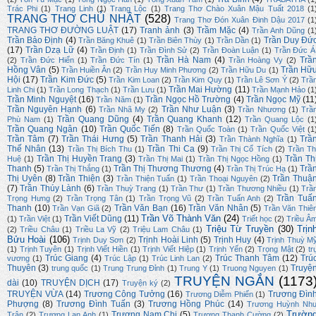
Trác Phi
(1)
Trang Linh
(1)
Trang Lộc
(1)
Trang Thơ Chào Xuân Mậu Tuất 2018
(1
TRANG THƠ CHỦ NHẬT
(528)
Trang Thơ Đón Xuân Đinh Dậu 2017
(1
TRANG THƠ ĐƯỜNG LUẬT
(17)
Tranh ảnh
(3)
Trầm Mặc
(4)
Trần Anh Dũng
(1
Trần Bảo Định
(4)
Trần Duy Đứ
Trần Băng Khuê
(1)
Trần Biên Thùy
(1)
Trần Dần
(1)
(17)
Trần Dzạ Lữ
(4)
Trần Định
(1)
Trần Đình Sử
(2)
Trần Đoàn Luận
(1)
Trần Đức Á
Trần Hà Nam
(4)
Trầ
(2)
Trần Đức Hiển
(1)
Trần Đức Tín
(1)
Trần Hoàng Vy
(2)
Hồng Vân
(5)
Trần Hữ
Trần Huiền Ân
(2)
Trần Huy Minh Phương
(2)
Trần Hữu Du
(1)
Hội
(17)
Trần Kim Đức
(5)
Trần Kim Loan
(2)
Trần Kim Quy
(1)
Trần Lê Sơn Ý
(2)
Trầ
Trần Mai Hường
(11)
Linh Chi
(1)
Trần Long Thạch
(1)
Trần Lưu
(1)
Trần Mạnh Hảo
(1
Trần Minh Nguyệt
(16)
Trần Ngọc Hồ Trường
(4)
Trần Ngọc Mỹ
(11
Trần Năm
(1)
Trần Nguyên Hạnh
(6)
Trần Như Luận
(3)
Trần Nhã My
(2)
Trần Nhương
(1)
Trầ
Trần Quang Dũng
(4)
Trần Quang Khanh
(12)
Phù Nam
(1)
Trần Quang Lộc
(1
Trần Quang Ngân
(10)
Trần Quốc Tiến
(8)
Trần Quốc Toàn
(1)
Trần Quốc Việt
(1
Trần Tâm
(7)
Trần Thái Hưng
(5)
Trần Thanh Hải
(3)
Trầ
Trần Thành Nghĩa
(1)
Thế Nhân
(13)
Trần Thi Ca
(9)
Trần Thị Bích Thu
(1)
Trần Thị Cổ Tích
(2)
Trần Th
Trần Thị Huyền Trang
(3)
Trần Th
Huệ
(1)
Trần Thị Mai
(1)
Trần Thị Ngọc Hồng
(1)
Thanh
(5)
Trần Thị Thương Thương
(4)
Trầ
Trần Thị Thắng
(1)
Trần Thị Trúc Hạ
(1)
Thị Uyên
(8)
Trần Thiện
(3)
Trần Thuậ
Trần Thiện Tuấn
(1)
Trần Thoại Nguyên
(2)
(7)
Trần Thúy Lành
(6)
Trần Thuỳ Trang
(1)
Trần Thư
(1)
Trần Thương Nhiều
(1)
Trầ
Trần Tuấ
Trọng Hưng
(2)
Trần Trọng Tân
(1)
Trần Trọng Vũ
(2)
Trần Tuấn Anh
(2)
Thanh
(10)
Trần Văn Bạn
(16)
Trần Văn Nhân
(5)
Trần Vạn Giã
(2)
Trần Văn Thiê
Trần Võ Thành Văn
(24)
Trần Viết Dũng
(11)
(1)
Trần Việt
(1)
Triết học
(2)
Triều Â
Triệu Từ Truyền
(30)
Trịn
(2)
Triều Châu
(1)
Triều La Vỹ
(2)
Triệu Lam Châu
(1)
Bửu Hoài
(106)
Trịnh Hoài Linh
(5)
Trịnh Huy
(4)
Trịnh Duy Sơn
(2)
Trịnh Thuỳ M
(1)
Trịnh Tuyên
(1)
Trịnh Viết Hiền
(1)
Trịnh Viết Hiệp
(1)
Trịnh Yến
(2)
Trọng Mật
(2)
tr
Trúc Giang
(4)
Trúc Thanh Tâm
(12)
Trú
vương
(1)
Trúc Lập
(1)
Trúc Linh Lan
(2)
Thuyên
(3)
Truyệ
trung quốc
(1)
Trung Trung Đỉnh
(1)
Trung Y
(1)
Truong Nguyen
(1)
TRUYỆN NGẮN
(1173
dài
(10)
TRUYỆN DỊCH
(17)
Truyện ký
(2)
TRUYỆN VỪA
(14)
Trương Công Tưởng
(16)
Trương Đìn
Trương Diễm Phiến
(1)
Phượng
(8)
Trương Đình Tuấn
(3)
Trương Hồng Phúc
(14)
Trương Huỳnh Nh
Trườn
Trương Nam Chi
(5)
Trân
(2)
Trương Lan Anh
(1)
Trương Thanh Cường
(2)