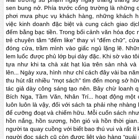
sen bung nở. Phía trước cổng trường là những 
phơi mưa phục vụ khách hàng, những khách hà
việc kinh doanh đặc biệt và cung cách giao dị
đếm bằng bạc tiền. Trong bối cảnh văn hóa đọc n
trẻ chuyên tâm “đếm like” thay vì “đếm chữ”, c
đóng cửa, trầm mình vào giấc ngủ lặng lẽ. Nh
lem luốc được phủ lớp bụi dày đặc. Khi sờ vào tô
tựa như khi ta chà xát hạt lúa trên sàn nhà và
lên... Ngày xưa, hình như chỉ cách đây vài ba năm
thu hút rất nhiều “mọt sách” tìm đến mong sở hữ
tác giả dày công sáng tạo nên. Bây chừ loanh 
Bích Nga, Tầm Văn, Nhân Trí... hoạt động một
luôn luôn là vậy, đối với sách ta phải nhẹ nhàn
để cưỡng đoạt và chiếm hữu. Mỗi cuốn sách như
hồn nắng, hồn sương, hồn gió và hồn thời gian
người ta quay cuồng với biết bao thú vui và rất ít 
người đọc sách cũ còn được liệt vào hàng “quá