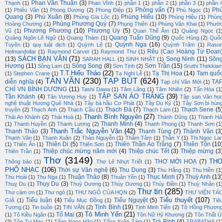
Phan Văn Thuần
(3)
Thạnh
(1)
Phan Vĩnh
(1)
phần 1
(1)
phần 2
(1)
phần 3
(1)
phần 
Phỏng vấn
(7)
Ph
(1)
Phiêu Vân
(1)
Phong Dương
(2)
Phong Điệp
(1)
Phú Ngọc
(1)
Quang
(3)
Phú Xuân
(8)
Phùng Hiếu
(10)
Phùng Gia Lộc
(1)
Phùng Hiệu
(1)
Phùn
Phùng Phương Quý
(7)
Hoàng Chương
(1)
Phụng Thiên
(1)
Phùng Văn Khai
(1)
Phướ
Phương Phương
(10)
Phương Uy
(5)
Vũ
(1)
Quan Thế Âm
(1)
Quảng Ngọc
(1
Quang Tuấn Dũng
(9)
Quảng Ngôn Lê Ngữ
(1)
Quang Thám
(1)
Quốc Hùng
(2)
Quố
Quỳnh Nga
(16)
Tuyên
(1)
quy luật dịch
(1)
Quỳnh Lệ
(1)
Quỳnh Trâm
(1)
Raso
Rêu (Cao Hoàng Từ Đoan
Helmandollar
(1)
Raymond Carver
(1)
Raymond Thư
(1)
SÁCH BẠN VĂN
(71)
(13)
Song Ninh
(11)
Sôn
SARAH HALL
(1)
SINH NHẬT
(1)
Hương
(11)
Sông Song
(8)
Sơn Trần
(15)
Sông Lam
(1)
Sơn Tịnh
(2)
Sruthi Thekkia
T.T.Hiếu Thảo
(22)
Tạ Thị Hoa
(14)
Tam quố
(1)
Stephen Crane
(1)
Tạ Nghi Lễ
(1)
TẢN VĂN
(230)
TẠP BÚT
(624)
diễn nghĩa
(4)
TẠ
Tạp chí Văn Mới
(1)
CHÍ VN BÌNH DƯƠNG
(11)
Tashi Dawa
(1)
Tâm Lãng
(1)
Tâm Nhiên
(2)
Tấn Hòa
(1
TẬP SAN ÁO TRẮNG
(39)
Tần Khánh
(4)
Tân Vương Huy
(1)
Tập san Văn họ
nghệ thuật Hương Quê Nhà
(1)
Tây bá hầu Cơ Phát
(1)
Tây Du Ký
(1)
Tây Sơn bi hùn
Thạch Đà
(7)
Thạch Sene
(5
truyện
(2)
Thạch Anh
(2)
Thạch Cầu
(1)
Thạch Lam
(1)
Thanh Bình Nguyên
(27)
Thái An Khánh
(2)
Thái Hoà
(1)
Thành Dũng
(1)
Thanh Hả
Thanh Minh
(4)
(1)
Thanh Huyền
(2)
Thanh Lương
(2)
Thanh Phong
(1)
Thanh Sơn
(1
Thanh Trắc Nguyễn Văn
(42)
Thanh Thảo
(3)
Thanh Tùng
(7)
Thành Văn
(3
Thạnh Văn
(1)
Thanh Xuân
(2)
Thảo Nguyễn
(1)
Thâm Tâm
(1)
Thần Y
(1)
Thi Ngọc La
Thiên Di
(5)
Thiên Thần Áo Trắng
(7)
Thiên Tôn
(10
(1)
Thiên Ân
(1)
Thiên Sơn
(1)
Thiệp chúc mừng năm mới
(4)
Thiệp chúc Tết
(3)
Thiệp mừng
(3
Thiên Trần
(1)
Thơ
(3149)
TH
THƠ MỜI HOẠ
(7)
Thông báo
(1)
Thơ Lê Nhựt Triết
(1)
PHỔ NHẠC
(106)
Thời sự Văn nghệ
(6)
Thu Dung
(3)
Thu Hằng
(1)
Thu Hiền
(1
Thuận Thảo
(8)
Thục Minh
(7)
Thuỳ Anh
(13
Thu Hoài
(1)
Thu Nga
(1)
Thuận Yến
(1)
Thụy Du
(3)
Thuỵ Du
(1)
Thuỳ Dương
(1)
Thùy Dương
(1)
Thủy Điền
(1)
Thuỳ Nhân
(1
Thư tin
(285)
Thư cảm ơn
(1)
Thư ngỏ
(1)
THƯ NGỎ CỦA HQN
(2)
THƯ VIỆN TÁ
Tiểu thuyết
(107)
Tiểu luận
(4)
Tiểu Nguyệt
(5)
GIẢ
(1)
Tiểu Mục Đồng
(1)
Tiê
Tịnh Bình
(19)
Tương
(1)
Tin buồn
(2)
TIN VĂN
(2)
Tịnh Minh Tiến
(2)
Tô Hồng Phươn
Tô Minh Yến
(21)
Tố Mai
(3)
(1)
Tô Kiều Ngân
(1)
Tôn Nữ Hỷ Khương
(2)
Tôn Thất Ú
Trà Bình
(4)
(2)
Tôn Tư Mạc
(1)
Tống Ngọc Hân
(1)
Tống Xuân Tám
(1)
TRABATHA
(1