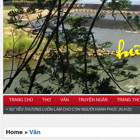
TRANG CHỦ
THƠ
VĂN
TRUYỆN NGẮN
TRANG TH
+ SỰ YÊU THƯƠNG LUÔN LÀM CHO CON NGƯỜI HẠNH PHÚC (N.H.D)
Home »
Văn