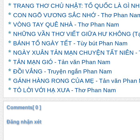
TRANG THƠ CHỦ NHẬT: TỔ QUỐC LÀ GÌ NHỈ
CON NGÕ VƯƠNG SẮC NHỚ - Thơ Phan Na
VÒNG TAY QUÊ NHÀ - Thơ Phan Nam
NHỮNG VẦN THƠ VIẾT GIỮA HƯ KHÔNG (Tạp
BÁNH TỔ NGÀY TẾT - Tùy bút Phan Nam
NGÀY XUÂN TẢN MẠN CHUYỆN TẤT NIÊN - T
TẢN MẠN GIÓ - Tản văn Phan Nam
ĐỒI VẮNG - Truyện ngắn Phan Nam
GÁNH HÀNG RONG CỦA MẸ - Tản văn Phan
TỎ LỜI VỚI HẠ XƯA - Thơ Phan Nam
Comments[ 0 ]
Đăng nhận xét