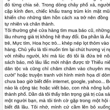
đó từng chia sẻ. Trong dòng chảy phố xá, ngườ
cặp kính đen, chiếc khẩu trang trùm kín mặt mũi
khiến cho những tâm hồn cách xa trở nên đồng 
tự nhiên và chân thành.
Tôi thường ghé cửa hàng tìm mua báo cũ, những 
lâu nhưng giá trị không hề thay đổi. Đa phần là Á
trẻ, Mực tím, Hoa học trò... khép nép lọt thỏm và
hàng. Chủ yếu là tôi muốn tìm lại chút hương vị
với nhiều người, khi mà lúc đó tôi là đứa trẻ n
sách báo, mô lâu lắc mới nhận được tờ Thiếu niê
dân tộc và cũng chỉ chăm chăm vào chuyên mục 
cười” hoặc truyện tranh với hình minh họa dí dỏm.
chưa bao giờ biết đến internet, google, yahoo... 
nào là cộng tác hoặc viết báo, con nhà nông luô
thành phố. Dần dà tôi thấy trân trọng giá trị của 
một người bạn, mà tôi tình cờ gặp trong một hộ
biết đã lâu. Tôi nhớ, mình cứ cầm lên bỏ xuố