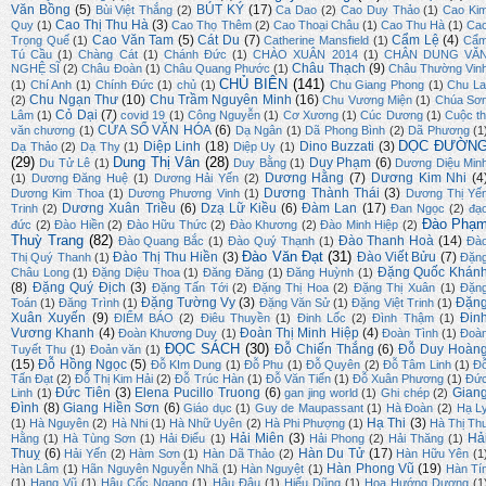
Văn Bồng
(5)
BÚT KÝ
(17)
Bùi Việt Thắng
(2)
Ca Dao
(2)
Cao Duy Thảo
(1)
Cao Ki
Cao Thị Thu Hà
(3)
Quy
(1)
Cao Thọ Thêm
(2)
Cao Thoại Châu
(1)
Cao Thu Hà
(1)
Ca
Cao Văn Tam
(5)
Cát Du
(7)
Cẩm Lệ
(4)
Trọng Quế
(1)
Catherine Mansfield
(1)
Cẩ
Tú Cầu
(1)
Chàng Cát
(1)
Chánh Đức
(1)
CHÀO XUÂN 2014
(1)
CHÂN DUNG VĂ
Châu Thạch
(9)
NGHỆ SĨ
(2)
Châu Đoàn
(1)
Châu Quang Phước
(1)
Châu Thường Vin
CHỦ BIÊN
(141)
(1)
Chí Anh
(1)
Chính Đức
(1)
chủ
(1)
Chu Giang Phong
(1)
Chu La
Chu Ngạn Thư
(10)
Chu Trầm Nguyên Minh
(16)
(2)
Chu Vương Miện
(1)
Chúa Sơ
Cỏ Dại
(7)
Lâm
(1)
covid 19
(1)
Công Nguyễn
(1)
Cơ Xương
(1)
Cúc Dương
(1)
Cuộc th
CỬA SỔ VĂN HÓA
(6)
văn chương
(1)
Dạ Ngân
(1)
Dã Phong Bình
(2)
Dã Phương
(1
DỌC ĐƯỜN
Diệp Linh
(18)
Dino Buzzati
(3)
Dạ Thảo
(2)
Dạ Thy
(1)
Diệp Uy
(1)
(29)
Dung Thị Vân
(28)
Duy Phạm
(6)
Du Tử Lê
(1)
Duy Bằng
(1)
Dương Diệu Min
Dương Hằng
(7)
Dương Kim Nhi
(4
(1)
Dương Đăng Huệ
(1)
Dương Hải Yến
(2)
Dương Thành Thái
(3)
Dương Kim Thoa
(1)
Dương Phương Vinh
(1)
Dương Thị Yế
Dương Xuân Triều
(6)
Dzạ Lữ Kiều
(6)
Đàm Lan
(17)
Trinh
(2)
Đan Ngọc
(2)
đạ
Đào Phạ
đức
(2)
Đào Hiền
(2)
Đào Hữu Thức
(2)
Đào Khương
(2)
Đào Minh Hiệp
(2)
Thuỳ Trang
(82)
Đào Thanh Hoà
(14)
Đào Quang Bắc
(1)
Đào Quý Thạnh
(1)
Đà
Đào Văn Đạt
(31)
Đào Thị Thu Hiền
(3)
Đào Viết Bửu
(7)
Thị Quý Thanh
(1)
Đặn
Đặng Quốc Khán
Châu Long
(1)
Đặng Diệu Thoa
(1)
Đăng Đăng
(1)
Đăng Huỳnh
(1)
(8)
Đặng Quý Địch
(3)
Đặng Tấn Tới
(2)
Đặng Thị Hoa
(2)
Đặng Thị Xuân
(1)
Đặn
Đặng Tường Vy
(3)
Đặn
Toán
(1)
Đăng Trình
(1)
Đặng Văn Sử
(1)
Đặng Việt Trinh
(1)
Xuân Xuyến
(9)
Đin
ĐIỂM BÁO
(2)
Điêu Thuyền
(1)
Đinh Lốc
(2)
Đình Thậm
(1)
Vương Khanh
(4)
Đoàn Thị Minh Hiệp
(4)
Đoàn Khương Duy
(1)
Đoàn Tình
(1)
Đoà
ĐỌC SÁCH
(30)
Đỗ Chiến Thắng
(6)
Đỗ Duy Hoàn
Tuyết Thu
(1)
Đoản văn
(1)
(15)
Đỗ Hồng Ngọc
(5)
Đỗ KIm Dung
(1)
Đỗ Phu
(1)
Đỗ Quyên
(2)
Đỗ Tâm Linh
(1)
Đ
Tấn Đạt
(2)
Đỗ Thị Kim Hải
(2)
Đỗ Trúc Hàn
(1)
Đỗ Văn Tiến
(1)
Đỗ Xuân Phương
(1)
Đứ
Đức Tiên
(3)
Elena Pucillo Truong
(6)
Gian
Linh
(1)
gan jing world
(1)
Ghi chép
(2)
Đình
(8)
Giang Hiền Sơn
(6)
Giáo dục
(1)
Guy de Maupassant
(1)
Hà Đoàn
(2)
Hạ L
Hạ Thi
(3)
(1)
Hà Nguyên
(2)
Hà Nhi
(1)
Hà Nhữ Uyên
(2)
Hà Phi Phượng
(1)
Hà Thị Th
Hải Miên
(3)
Hả
Hằng
(1)
Hà Tùng Sơn
(1)
Hải Điểu
(1)
Hải Phong
(2)
Hải Thăng
(1)
Thuỵ
(6)
Hàn Du Tử
(17)
Hải Yến
(2)
Hàm Sơn
(1)
Hàn Dã Thảo
(2)
Hàn Hữu Yên
(1
Hàn Phong Vũ
(19)
Hàn Lâm
(1)
Hãn Nguyên Nguyễn Nhã
(1)
Hàn Nguyệt
(1)
Hàn Tí
(1)
Hạng Vũ
(1)
Hậu Cốc Ngang
(1)
Hậu Đậu
(1)
Hiếu Dũng
(1)
Hoa Hướng Dương
(1