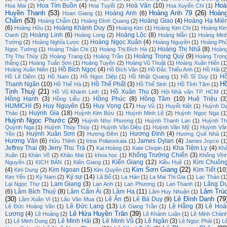
Hoà
Hoa Tím Buồn
(4)
Hoà Văn
(10)
Hoa Mai
(2)
Hoa Tuyết
(2)
Hoa Xuyến Chi
(1)
Huyền Thanh
(53)
Hoàng Anh 79
(26)
Hoàn
Hoàng Anh
(6)
Hoan Giang
(1)
Chẩm
(53)
Hoàng Giao
(4)
Hoàng Hạ Miê
Hoàng Chẫm
(1)
Hoàng Đình Quang
(2)
(6)
Hoàng Khánh Duy
(5)
Hoàng Hữu
(1)
Hoàng Kim
(1)
Hoàng Kim Chi
(1)
Hoàng Ki
Hoàng Linh
(6)
Hoàng Lộc
(8)
Oanh
(2)
Hoàng Long
(2)
Hoàng Mẫn
(1)
Hoàng Min
Hoàng Ngọc Xuân
(4)
Tường
(2)
Hoàng Nghĩa Lược
(1)
Hoàng Nguyên
(1)
Hoàng Ph
Hoàng Thị Nhã
(8)
Ngọc Tường
(1)
Hoàng Thảo Chi
(1)
Hoàng Thị Bích Hà
(1)
Hoàn
Hoàng Trọng Quý
(9)
Thị Thu Thủy
(2)
Hoàng Trang
(1)
Hoàng Trần
(1)
Hoàng Trọn
thắng
(1)
Hoàng Tuấn Sơn
(1)
Hoàng Tuyên
(2)
Hoàng Vũ Thuật
(1)
Hoàng Xuân Hiến
(1
Hồ Bích Ngọc
(4)
Hoàng Xuân Niên
(1)
Hồ Bích Vân
(2)
Hồ Đắc Thiếu Anh
(1)
Hồ Hải
(2
H
Hồ Lê Diêm
(1)
Hồ Nam
(1)
Hồ Ngọc Diệp
(1)
Hồ Nhật Quang
(1)
Hồ Sĩ Duy
(1)
H
Thanh Ngân
(10)
Hồ Thế Phất
(3)
Hồ Thế Hà
(2)
Hồ Thế Sinh
(1)
Hồ Tĩnh Tâm
(1)
Tịnh Thuỷ
(21)
Hồ Xuân Thu
(3)
Hồ Vũ Khánh Linh
(1)
Hội Nhà văn TP. HCM
(1
Hồng Hạnh
(3)
Hồng Phúc
(8)
Hồng Tâm
(10)
Huệ Triệu
(3
Hồng Liễu
(1)
HUMICHI
(5)
Huy Nguyên
(15)
Huy Vọng
(17)
Huy Vũ
(1)
Huyết Kiệt
(1)
Huỳnh D
Huỳnh Gia
(18)
Thảo
(1)
Huỳnh Kim Bửu
(1)
Huỳnh Minh Lệ
(2)
Huỳnh Ngọc Nga
(1
Huỳnh Ngọc Phước
(29)
Huỳnh Như Phương
(1)
Huỳnh Thanh Lan
(1)
Huỳnh Th
Quỳnh Nga
(1)
Huỳnh Thúy Thúy
(1)
Huỳnh Văn Diệu
(1)
Huỳnh Văn Mỹ
(1)
Huỳnh Vă
Huỳnh Xuân Sơn
(3)
Hương Đình
(4)
Yên
(1)
Hương Đêm
(1)
Hương Quê Nhà
(1
Hương Văn
(6)
James Dylan
(4)
Hửu Thỉnh
(1)
Irina Polianxkaia
(1)
James Joyce
(1
Jeffrey Thai
(9)
Jerry Thu Trà
(7)
Kha Tiệm Ly
(4)
Kai Hoàng
(1)
Kate Chopin
(1)
Kh
Khổng Trường Chiến
(3)
Xuân
(1)
Khán Võ
(2)
Khảo Mai
(1)
khoa học
(1)
Khổng Vĩn
Kiến Giang
(12)
Kim Chuôn
Nguyên
(1)
KỊCH BẢN
(1)
Kiên Giang
(1)
Kiều Huệ
(1)
Kim Sơn Giang
(22)
(4)
Kim Ngoan
(15)
Kim Tiết
(10
Kim Dung
(2)
Kim Quyên
(1)
Ký sự
(14)
Kim Yến
(1)
Kỳ Nam
(2)
Lã Bố
(1)
La Hán
(1)
La Mai Thi Gia
(1)
Lạc Thảo
(1
Lam Giang
(3)
Lãng D
Lại Ngọc Thư
(1)
Lan Anh
(1)
Lan Phương
(1)
Lan Thanh
(1)
Lâm Trú
(6)
Lâm Bích Thuỷ
(8)
Lâm Cẩm Ái
(3)
Lâm Hạ
(11)
Lâm Huy Nhuận
(1)
(30)
Lê Đình Danh
(79
Lê Ân
(5)
Lê Bá Duy
(9)
Lâm Xuân Vi
(1)
Lâu Văn Mua
(1)
Lê Đức Lang
(13)
Lệ Hằng
(3)
Lê Hoà
Lê Đức Hoàng Vân
(1)
Lê Giang Trần
(1)
Lê Hứa Huyền Trân
(39)
Lương
(4)
Lê Hoàng
(2)
Lê Khánh Luận
(1)
Lê Minh Chán
Lê Minh Hải
(3)
Lê Minh Vũ
(3)
Lê Ngân
(3)
(1)
Lê Minh Dung
(2)
Lê Ngọc Phái
(1)
L