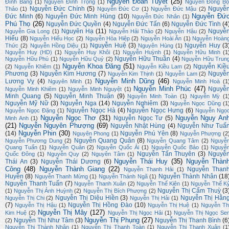
Nguyễn Đoan Tuyết
(25)
Đình Bảng
(1)
Nguyễn Đình Trọng
(1)
Nguyễn Đồng Bộ
Nguyễn Đức Chính
(5)
Nguyễ
Thảo
(1)
Nguyễn Đức Cơ
(1)
Nguyễn Đức Mậu
(2)
Nguyễn Đứ
Đức Minh
(6)
Nguyễn Đức Minh Hùng
(10)
Nguyễn Đức Nhân
(1)
Phú Thọ
(26)
Nguyễn Đức Quyền
(4)
Nguyễn Đức Tấn
(6)
Nguyễn Đức Tình
(4
Nguyên Hạ
(11)
Nguyễ
Nguyễn Gia Long
(1)
Nguyễn Hải Thảo
(2)
Nguyễn Hậu
(2)
Hiếu
(8)
Nguyễn Hiếu Học
(2)
Nguyễn Hòa Hiệp
(2)
Nguyễn Hoài Ân
(1)
Nguyễn Hoàn
Nguyễn Huệ
(3)
Nguyễn Huy
(3
Thức
(2)
Nguyễn Hồng Diệu
(1)
Nguyên Hùng
(1)
Nguyễn Huy (HD)
(1)
Nguyễn Huy Khôi
(1)
Nguyễn Huỳnh
(1)
Nguyễn Hữu Minh
(1
Nguyễn Hữu Thuần
(4)
Nguyễn Hữu Phú
(1)
Nguyễn Hữu Quý
(2)
Nguyễn Hữu Trun
Nguyễn Khoa Đăng
(51)
Nguyễn Kiề
(2)
Nguyễn Khiêm
(1)
Nguyễn Kiều Lam
(2)
Phương
(3)
Nguyễn Kim Hương
(7)
Nguyễ
Nguyễn Kim Thịnh
(1)
Nguyễn Lam
(2)
Nguyễn Minh Dũng
(46)
Lương Vỵ
(4)
Nguyên Minh
(1)
Nguyễn Minh Hoà
(1
Nguyễn Minh Phúc
(47)
Nguyễ
Nguyễn Minh Khiêm
(1)
Nguyễn Minh Nguyệt
(1)
Minh Quang
(5)
Nguyễn Minh Thuận
(9)
Nguyễn Minh Toàn
(1)
Nguyễn Mỳ
(1
Nguyễn Mỹ Nữ
(3)
Nguyễn Nga
(14)
Nguyễn Nghiêm
(3)
Nguyễn Ngọc Dũng
(1
Nguyễn Ngọc Hà
(4)
Nguyễn Ngọc Hưng
(6)
Nguyễn Ngọc Đặng
(1)
Nguyễn Ngọ
Nguyễn Ngọc Thơ
(31)
Nguyễn Nguy An
Nguyễn Ngọc Tư
(5)
Minh Anh
(1)
(21)
Nguyễn Nguyên Phượng
(69)
Nguyễn Nhật Hùng
(4)
Nguyễn Như Tuấ
Nguyễn Phin
(30)
(14)
Nguyễn Phú Yên
(8)
Nguyên Phong
(1)
Nguyễn Phượng
(2
Nguyễn Quang Quân
(8)
Nguyễn Phương Dung
(2)
Nguyễn Quang Tâm
(2)
Nguyễ
Quang Tuấn
(1)
Nguyễn Quân
(2)
Nguyễn Quốc Ái
(1)
Nguyễn Quốc Bảo
(1)
Nguyễ
Nguyễn Tấn Thuyên
(3)
Nguyễ
Quốc Đông
(1)
Nguyễn Quy
(2)
Nguyên Tâm
(1)
Nguyễn Thái Huy
(35)
Nguyễn Thàn
Thái An
(3)
Nguyễn Thái Dương
(6)
Công
(48)
Nguyễn Thành Giang
(22)
Nguyễn Than
Nguyễn Thanh Hải
(1)
Huyền
(8)
Nguyễn Thành Nhân
(18
Nguyễn Thanh Mừng
(1)
Nguyễn Thánh Ngã
(1)
Nguyễn Thanh Tuấn
(7)
Nguyễn Thanh Xuân
(2)
Nguyễn Thế Kiên
(1)
Nguyễn Thế K
Nguyễn Thị Cẩm Thuỳ
(3
(1)
Nguyễn Thị Ánh Huỳnh
(2)
Nguyễn Thị Bích Phượng
(2)
Nguyễn Thị Diệu Hiền
(3)
Nguyễn Thị Hằn
Nguyễn Thị Chi
(2)
Nguyễn Thị Hải
(1)
(7)
Nguyễn Thị Hồng Đào
(10)
Nguyễn Thị Hậu
(1)
Nguyễn Thị Huệ
(1)
Nguyễn Th
Nguyễn Thị Mây
(127)
Kim Huệ
(2)
Nguyễn Thị Ngọc Hải
(1)
Nguyễn Thị Ngọc Se
Nguyễn Thị Phụng
(27)
Nguyễn Thị Như Tâm
(3)
Nguyễn Thị Thanh Bình
(6
(2)
Nguyễn Thị Thành Nhân
(1)
Nguyễn Thị Thanh Toàn
(1)
Nguyễn Thị Thanh Xuân
(1