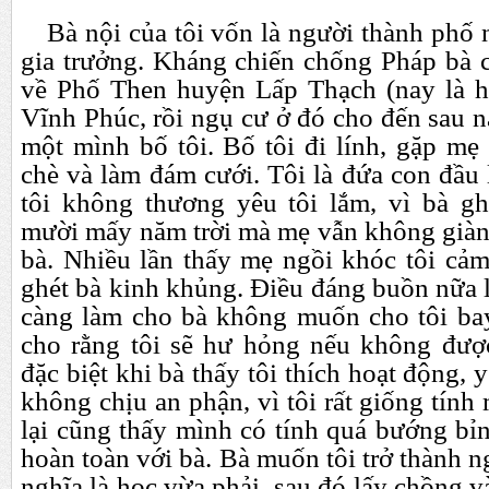
Bà nội của tôi vốn là người thành phố 
gia trưởng. Kháng chiến chống Pháp bà c
về Phố Then huyện Lấp Thạch (nay là h
Vĩnh Phúc, rồi ngụ cư ở đó cho đến sau n
một mình bố tôi. Bố tôi đi lính, gặp mẹ 
chè và làm đám cưới. Tôi là đứa con đầu 
tôi không thương yêu tôi lắm, vì bà g
mười mấy năm trời mà mẹ vẫn không giàn
bà. Nhiều lần thấy mẹ ngồi khóc tôi cả
ghét bà kinh khủng. Điều đáng buồn nữa là
càng làm cho bà không muốn cho tôi bay
cho rằng tôi sẽ hư hỏng nếu không đượ
đặc biệt khi bà thấy tôi thích hoạt động, 
không chịu an phận, vì tôi rất giống tính
lại cũng thấy mình có tính quá bướng bỉ
hoàn toàn với bà. Bà muốn tôi trở thành n
nghĩa là học vừa phải, sau đó lấy chồng v