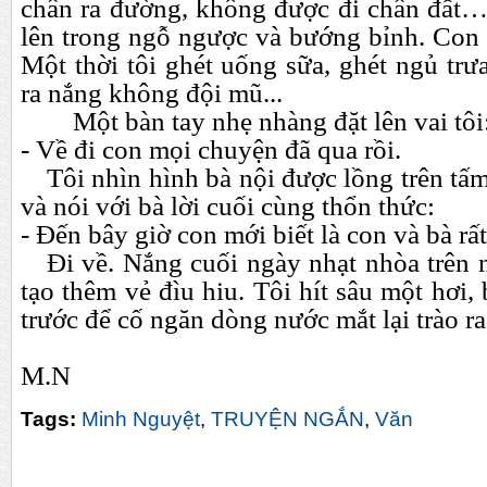
chân ra đường, không được đi chân đất…
lên trong ngỗ ngược và bướng bỉnh. Con b
Một thời tôi ghét uống sữa, ghét ngủ trưa
ra nắng không đội mũ...
Một bàn tay nhẹ nhàng đặt lên vai tôi
- Về đi con mọi chuyện đã qua rồi.
Tôi nhìn hình bà nội được lồng trên tấm
và nói với bà lời cuối cùng thổn thức:
- Đến bây giờ con mới biết là con và bà rấ
Đi về. Nắng cuối ngày nhạt nhòa trên
tạo thêm vẻ đìu hiu. Tôi hít sâu một hơi,
trước để cố ngăn dòng nước mắt lại trào ra
M.N
Tags:
Minh Nguyệt
,
TRUYỆN NGẮN
,
Văn