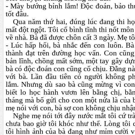
- Mày bướng bỉnh lắm! Độc đoán, bảo thủ
tốt đâu.
Qua năm thứ hai, đúng lúc đang thi họ
mất đột ngột. Tôi cố bình tĩnh thi nốt môn
về nhà. Bà đã được chôn cất 3 ngày. Mẹ tôi
- Lúc hấp hối, bà nhắc đến con luôn. Bà
thành đạt trên đường học vấn. Con cũng 
bản lĩnh, chồng mất sớm, một tay gây dựn
bà có độc đoán con cũng cố chịu. Đằng nà
với bà. Lần đầu tiên có người không p
lắm. Nhưng dù sao bà cũng mừng vì con
biết lo học hành vươn lên bằng chị, bằ
tháng mà bố gửi cho con một nửa là của 
mẹ nói với con, bà sợ con không chịu nhậ
Nghe mẹ nói tới đây nước mắt tôi cứ trà
chưa bao giờ tôi khóc như thế. Lòng tôi
tôi hình ảnh của bà đang như mỉm cười vớ