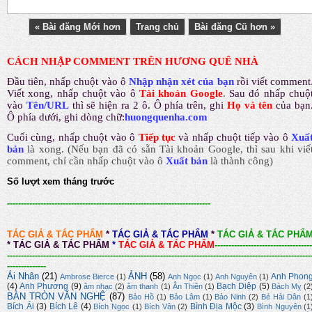
« Bài đăng Mới hơn
Trang chủ
Bài đăng Cũ hơn »
CÁCH NHẬP COMMENT TRÊN HƯƠNG QUÊ NHÀ
Đầu tiên, nhấp chuột vào ô
Nhập nhận xét của bạn
rồi viết comment
Viết xong, nhấp chuột vào ô
Tài khoản Google
.
Sau đó nhấp chuộ
vào
Tên/URL
thì sẽ hiện ra 2 ô. Ô phía trên, ghi
Họ và tên
của bạn
Ô phía dưới, ghi dòng chữ:
huongquenha.com
Cuối cùng, nhấp chuột vào ô
Tiếp tục
và nhấp chuột tiếp vào ô
Xuấ
bản
là xong.
(Nếu bạn đã có sẵn Tài khoản Google, thì sau khi viế
comment, chỉ cần nhấp chuột vào ô
Xuất bản
là thành công
)
Số lượt xem tháng trước
-------------------------------------------------------------------------
TÁC GIẢ & TÁC PHẨM
*
TÁC GIẢ & TÁC PHẨM
*
TÁC GIẢ & TÁC PHẨ
*
TÁC GIẢ & TÁC PHẨM
*
TÁC GIẢ & TÁC PHẨM
-----------------------------------
-------------------------------------------------------------------------------------------------------------
--------------
Ái Nhân
(21)
ẢNH
(58)
Anh Phon
Ambrose Bierce
(1)
Anh Ngọc
(1)
Anh Nguyên
(1)
(4)
Anh Phương
(9)
Bạch Diệp
(5)
âm nhạc
(2)
âm thanh
(1)
Ân Thiên
(1)
Bách Mỵ
(2
BÀN TRÒN VĂN NGHỆ
(87)
Bảo Hồ
(1)
Bảo Lâm
(1)
Bảo Ninh
(2)
Bé Hải Dân
(1
Bích Ái
(3)
Bích Lê
(4)
Bình Địa Mộc
(3)
Bích Ngọc
(1)
Bích Vân
(2)
Bình Nguyên
(1