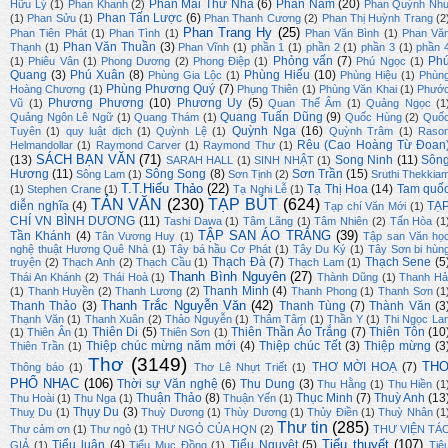
Phan Mai Thư Nhã
(6)
Phan Nam
(20)
Hữu Lý
(1)
Phan Khanh
(2)
Phan Quỳnh Nh
Phan Tấn Lược
(6)
(1)
Phan Sửu
(1)
Phan Thanh Cương
(2)
Phan Thị Huỳnh Trang
(2
Phan Trang Hy
(25)
Phan Tiên Phát
(1)
Phan Tình
(1)
Phan Văn Bình
(1)
Phan Vă
Phan Văn Thuần
(3)
Thạnh
(1)
Phan Vĩnh
(1)
phần 1
(1)
phần 2
(1)
phần 3
(1)
phần 
Phỏng vấn
(7)
Ph
(1)
Phiêu Vân
(1)
Phong Dương
(2)
Phong Điệp
(1)
Phú Ngọc
(1)
Quang
(3)
Phú Xuân
(8)
Phùng Hiếu
(10)
Phùng Gia Lộc
(1)
Phùng Hiệu
(1)
Phùn
Phùng Phương Quý
(7)
Hoàng Chương
(1)
Phụng Thiên
(1)
Phùng Văn Khai
(1)
Phướ
Phương Phương
(10)
Phương Uy
(5)
Vũ
(1)
Quan Thế Âm
(1)
Quảng Ngọc
(1
Quang Tuấn Dũng
(9)
Quảng Ngôn Lê Ngữ
(1)
Quang Thám
(1)
Quốc Hùng
(2)
Quố
Quỳnh Nga
(16)
Tuyên
(1)
quy luật dịch
(1)
Quỳnh Lệ
(1)
Quỳnh Trâm
(1)
Raso
Rêu (Cao Hoàng Từ Đoan
Helmandollar
(1)
Raymond Carver
(1)
Raymond Thư
(1)
SÁCH BẠN VĂN
(71)
(13)
Song Ninh
(11)
Sôn
SARAH HALL
(1)
SINH NHẬT
(1)
Hương
(11)
Sông Song
(8)
Sơn Trần
(15)
Sông Lam
(1)
Sơn Tịnh
(2)
Sruthi Thekkia
T.T.Hiếu Thảo
(22)
Tạ Thị Hoa
(14)
Tam quố
(1)
Stephen Crane
(1)
Tạ Nghi Lễ
(1)
TẢN VĂN
(230)
TẠP BÚT
(624)
diễn nghĩa
(4)
TẠ
Tạp chí Văn Mới
(1)
CHÍ VN BÌNH DƯƠNG
(11)
Tashi Dawa
(1)
Tâm Lãng
(1)
Tâm Nhiên
(2)
Tấn Hòa
(1
TẬP SAN ÁO TRẮNG
(39)
Tần Khánh
(4)
Tân Vương Huy
(1)
Tập san Văn họ
nghệ thuật Hương Quê Nhà
(1)
Tây bá hầu Cơ Phát
(1)
Tây Du Ký
(1)
Tây Sơn bi hùn
Thạch Đà
(7)
Thạch Sene
(5
truyện
(2)
Thạch Anh
(2)
Thạch Cầu
(1)
Thạch Lam
(1)
Thanh Bình Nguyên
(27)
Thái An Khánh
(2)
Thái Hoà
(1)
Thành Dũng
(1)
Thanh Hả
Thanh Minh
(4)
(1)
Thanh Huyền
(2)
Thanh Lương
(2)
Thanh Phong
(1)
Thanh Sơn
(1
Thanh Trắc Nguyễn Văn
(42)
Thanh Thảo
(3)
Thanh Tùng
(7)
Thành Văn
(3
Thạnh Văn
(1)
Thanh Xuân
(2)
Thảo Nguyễn
(1)
Thâm Tâm
(1)
Thần Y
(1)
Thi Ngọc La
Thiên Di
(5)
Thiên Thần Áo Trắng
(7)
Thiên Tôn
(10
(1)
Thiên Ân
(1)
Thiên Sơn
(1)
Thiệp chúc mừng năm mới
(4)
Thiệp chúc Tết
(3)
Thiệp mừng
(3
Thiên Trần
(1)
Thơ
(3149)
TH
THƠ MỜI HOẠ
(7)
Thông báo
(1)
Thơ Lê Nhựt Triết
(1)
PHỔ NHẠC
(106)
Thời sự Văn nghệ
(6)
Thu Dung
(3)
Thu Hằng
(1)
Thu Hiền
(1
Thuận Thảo
(8)
Thục Minh
(7)
Thuỳ Anh
(13
Thu Hoài
(1)
Thu Nga
(1)
Thuận Yến
(1)
Thụy Du
(3)
Thuỵ Du
(1)
Thuỳ Dương
(1)
Thùy Dương
(1)
Thủy Điền
(1)
Thuỳ Nhân
(1
Thư tin
(285)
Thư cảm ơn
(1)
Thư ngỏ
(1)
THƯ NGỎ CỦA HQN
(2)
THƯ VIỆN TÁ
Tiểu thuyết
(107)
Tiểu luận
(4)
Tiểu Nguyệt
(5)
GIẢ
(1)
Tiểu Mục Đồng
(1)
Tiê