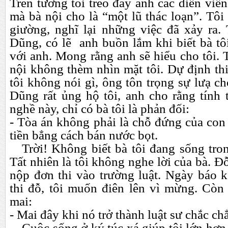
Trên tường tôi treo đầy ảnh các diễn viễn
mà bà nội cho là “một lũ thác loạn”. Tô
giường, nghĩ lại những việc đã xảy ra.
Dũng, có lẽ anh buồn lắm khi biết bà tô
với anh. Mong rằng anh sẽ hiểu cho tôi.
nội không thèm nhìn mặt tôi. Dự định thi
tôi không nói gì, ông tôn trọng sự lưạ c
Dũng rất ủng hộ tôi, anh cho rằng tính 
nghề này, chỉ có bà tôi là phản đối:
- Tòa án không phải là chỗ đứng của con
tiền bẳng cách bán nước bọt.
Trời! Không biết bà tôi đang sống tro
Tất nhiên là tôi không nghe lời của bà. Đ
nộp đơn thi vào trường luật. Ngày báo k
thi đỗ, tôi muốn điên lên vì mừng. Còn 
mai:
- Mai đây khi nó trở thành luật sư chắc chẳ
Cuộc sống ở ký túc xá giúp tôi lớn hơn