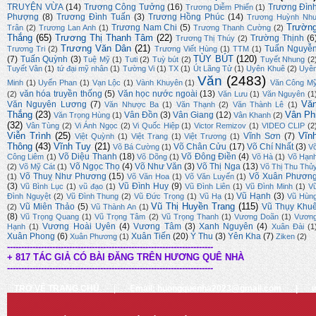
TRUYỆN VỪA
(14)
Trương Công Tưởng
(16)
Trương Đìn
Trương Diễm Phiến
(1)
Phượng
(8)
Trương Đình Tuấn
(3)
Trương Hồng Phúc
(14)
Trương Huỳnh Nh
Trườn
Trương Nam Chi
(5)
Trân
(2)
Trương Lan Anh
(1)
Trương Thanh Cường
(2)
Thắng
(65)
Trương Thị Thanh Tâm
(22)
Trường Thịnh
(6
Trương Thị Thúy
(2)
Trương Văn Dân
(21)
Tuấn Nguyễ
Trương Tri
(2)
Trương Viết Hùng
(1)
TTM
(1)
TÙY BÚT
(120)
(7)
Tuấn Quỳnh
(3)
Tuệ Mỹ
(1)
Tuti
(2)
Tuỳ bút
(2)
Tuyết Nhung
(2
Tuyết Vân
(1)
tứ đại mỹ nhân
(1)
Tường Vi
(1)
TX
(1)
Út Lãng Tử
(1)
Uyên Khuê
(2)
Uyê
Văn
(2483)
Minh
(1)
Uyển Phan
(1)
Vạn Lộc
(1)
Vành Khuyên
(1)
Văn Công M
văn hóa truyền thống
(5)
Văn học nước ngoài
(13)
(2)
Văn Lưu
(1)
Văn Nguyên
(1
Vă
Văn Nguyên Lương
(7)
Văn Nhược Ba
(1)
Văn Thạnh
(2)
Văn Thành Lê
(1)
Thắng
(23)
Vân Ph
Vân Đồn
(3)
Vân Giang
(12)
Văn Trọng Hùng
(1)
Vân Khanh
(2)
(32)
Vân Tùng
(2)
Vi Ánh Ngọc
(2)
Vi Quốc Hiệp
(1)
Victor Remizov
(1)
VIDEO CLIP
(2
Viễn Trình
(25)
Vĩn
Vĩnh Sơn
(7)
Việt Quỳnh
(1)
Việt Trang
(1)
Việt Trương
(1)
Thông
(43)
Vĩnh Tuy
(21)
Võ Chân Cửu
(17)
Võ Chí Nhất
(3)
Võ Bá Cường
(1)
V
Võ Diệu Thanh
(18)
Võ Đông Điền
(4)
Công Liêm
(1)
Võ Dõng
(1)
Võ Hà
(1)
Võ Hạn
Võ Ngọc Thọ
(4)
Võ Như Văn
(3)
Võ Thị Nga
(13)
(2)
Võ Mỹ Cát
(1)
Võ Thị Thu Thủ
Võ Thuỵ Như Phương
(15)
Võ Xuân Phươn
(1)
Võ Văn Hoa
(1)
Võ Văn Luyến
(1)
(3)
Vũ Đình Huy
(9)
Vũ Bình Lục
(1)
vũ đạo
(1)
Vũ Đình Liên
(1)
Vũ Đình Minh
(1)
V
Vũ Hạnh
(3)
Đình Nguyệt
(2)
Vũ Đình Thung
(2)
Vũ Đức Trọng
(1)
Vũ Hạ
(1)
Vũ Hùn
Vũ Thị Huyền Trang
(115)
Vũ Miên Thảo
(5)
Vũ Thụy Khu
(2)
Vũ Thành An
(1)
(8)
Vũ Trọng Quang
(1)
Vũ Trọng Tâm
(2)
Vũ Trọng Thanh
(1)
Vương Doãn
(1)
Vươn
Vương Hoài Uyên
(4)
Vương Tâm
(3)
Xanh Nguyên
(4)
Hạnh
(1)
Xuân Đài
(1
Xuân Phong
(6)
Xuân Tiến
(20)
Ý Thu
(3)
Yên Kha
(7)
Xuân Phương
(1)
Ziken
(2)
-------------------------------------------------------------------------
+ 817 TÁC GIẢ CÓ BÀI ĐĂNG TRÊN HƯƠNG QUÊ NHÀ
-------------------------------------------------------------------------
TRỞ VỀ TRANG CHỦ
|
Email: huongquenha2023@gmail.com
|