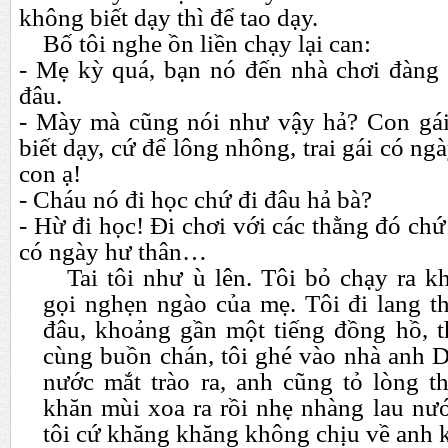
không biết dạy thì để tao dạy.
Bố tôi nghe ồn liền chạy lại can:
- Mẹ kỳ quá, bạn nó đến nhà chơi đàng 
đâu.
- Mày mà cũng nói như vậy hả? Con gá
biết dạy, cứ để lông nhông, trai gái có n
con ạ!
- Cháu nó đi học chứ đi đâu hả bà?
- Hừ đi học! Đi chơi với các thằng đó chứ
có ngày hư thân…
Tai tôi như ù lên. Tôi bỏ chạy ra k
gọi nghẹn ngào của mẹ. Tôi đi lang t
đâu, khoảng gần một tiếng đồng hồ, 
cùng buồn chán, tôi ghé vào nhà anh D
nước mắt trào ra, anh cũng tỏ lòng 
khăn mùi xoa ra rồi nhẹ nhàng lau nướ
tôi cứ khăng khăng không chịu về anh 