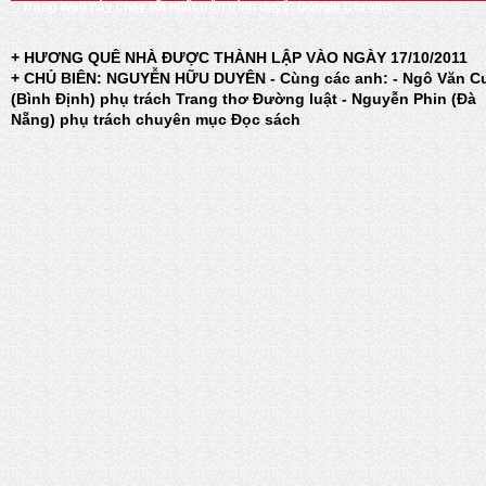
Trang Web này chạy tốt nhất trên trình duyệt Google Chrome
+ HƯƠNG QUÊ NHÀ ĐƯỢC THÀNH LẬP VÀO NGÀY 17/10/2011
+ CHỦ BIÊN: NGUYỄN HỮU DUYÊN - Cùng các anh: - Ngô Văn C
(Bình Định) phụ trách Trang thơ Đường luật - Nguyễn Phin (Đà
Nẵng) phụ trách chuyên mục Đọc sách