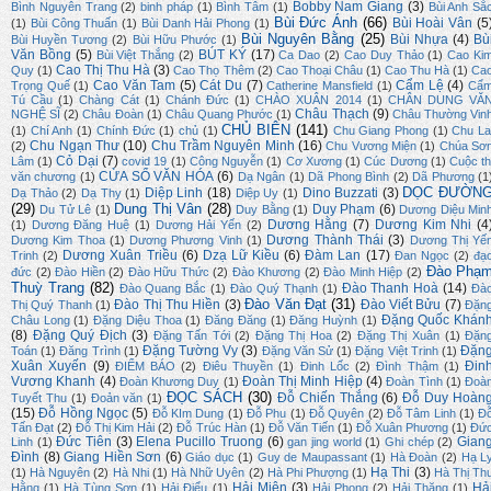
Bobby Nam Giang
(3)
Bình Nguyên Trang
(2)
binh pháp
(1)
Bình Tâm
(1)
Bùi Anh Sắ
Bùi Đức Ánh
(66)
Bùi Hoài Vân
(5
(1)
Bùi Công Thuấn
(1)
Bùi Danh Hải Phong
(1)
Bùi Nguyên Bằng
(25)
Bùi Nhựa
(4)
Bù
Bùi Huyền Tương
(2)
Bùi Hữu Phước
(1)
Văn Bồng
(5)
BÚT KÝ
(17)
Bùi Việt Thắng
(2)
Ca Dao
(2)
Cao Duy Thảo
(1)
Cao Ki
Cao Thị Thu Hà
(3)
Quy
(1)
Cao Thọ Thêm
(2)
Cao Thoại Châu
(1)
Cao Thu Hà
(1)
Ca
Cao Văn Tam
(5)
Cát Du
(7)
Cẩm Lệ
(4)
Trọng Quế
(1)
Catherine Mansfield
(1)
Cẩ
Tú Cầu
(1)
Chàng Cát
(1)
Chánh Đức
(1)
CHÀO XUÂN 2014
(1)
CHÂN DUNG VĂ
Châu Thạch
(9)
NGHỆ SĨ
(2)
Châu Đoàn
(1)
Châu Quang Phước
(1)
Châu Thường Vin
CHỦ BIÊN
(141)
(1)
Chí Anh
(1)
Chính Đức
(1)
chủ
(1)
Chu Giang Phong
(1)
Chu La
Chu Ngạn Thư
(10)
Chu Trầm Nguyên Minh
(16)
(2)
Chu Vương Miện
(1)
Chúa Sơ
Cỏ Dại
(7)
Lâm
(1)
covid 19
(1)
Công Nguyễn
(1)
Cơ Xương
(1)
Cúc Dương
(1)
Cuộc th
CỬA SỔ VĂN HÓA
(6)
văn chương
(1)
Dạ Ngân
(1)
Dã Phong Bình
(2)
Dã Phương
(1
DỌC ĐƯỜN
Diệp Linh
(18)
Dino Buzzati
(3)
Dạ Thảo
(2)
Dạ Thy
(1)
Diệp Uy
(1)
(29)
Dung Thị Vân
(28)
Duy Phạm
(6)
Du Tử Lê
(1)
Duy Bằng
(1)
Dương Diệu Min
Dương Hằng
(7)
Dương Kim Nhi
(4
(1)
Dương Đăng Huệ
(1)
Dương Hải Yến
(2)
Dương Thành Thái
(3)
Dương Kim Thoa
(1)
Dương Phương Vinh
(1)
Dương Thị Yế
Dương Xuân Triều
(6)
Dzạ Lữ Kiều
(6)
Đàm Lan
(17)
Trinh
(2)
Đan Ngọc
(2)
đạ
Đào Phạ
đức
(2)
Đào Hiền
(2)
Đào Hữu Thức
(2)
Đào Khương
(2)
Đào Minh Hiệp
(2)
Thuỳ Trang
(82)
Đào Thanh Hoà
(14)
Đào Quang Bắc
(1)
Đào Quý Thạnh
(1)
Đà
Đào Văn Đạt
(31)
Đào Thị Thu Hiền
(3)
Đào Viết Bửu
(7)
Thị Quý Thanh
(1)
Đặn
Đặng Quốc Khán
Châu Long
(1)
Đặng Diệu Thoa
(1)
Đăng Đăng
(1)
Đăng Huỳnh
(1)
(8)
Đặng Quý Địch
(3)
Đặng Tấn Tới
(2)
Đặng Thị Hoa
(2)
Đặng Thị Xuân
(1)
Đặn
Đặng Tường Vy
(3)
Đặn
Toán
(1)
Đăng Trình
(1)
Đặng Văn Sử
(1)
Đặng Việt Trinh
(1)
Xuân Xuyến
(9)
Đin
ĐIỂM BÁO
(2)
Điêu Thuyền
(1)
Đinh Lốc
(2)
Đình Thậm
(1)
Vương Khanh
(4)
Đoàn Thị Minh Hiệp
(4)
Đoàn Khương Duy
(1)
Đoàn Tình
(1)
Đoà
ĐỌC SÁCH
(30)
Đỗ Chiến Thắng
(6)
Đỗ Duy Hoàn
Tuyết Thu
(1)
Đoản văn
(1)
(15)
Đỗ Hồng Ngọc
(5)
Đỗ KIm Dung
(1)
Đỗ Phu
(1)
Đỗ Quyên
(2)
Đỗ Tâm Linh
(1)
Đ
Tấn Đạt
(2)
Đỗ Thị Kim Hải
(2)
Đỗ Trúc Hàn
(1)
Đỗ Văn Tiến
(1)
Đỗ Xuân Phương
(1)
Đứ
Đức Tiên
(3)
Elena Pucillo Truong
(6)
Gian
Linh
(1)
gan jing world
(1)
Ghi chép
(2)
Đình
(8)
Giang Hiền Sơn
(6)
Giáo dục
(1)
Guy de Maupassant
(1)
Hà Đoàn
(2)
Hạ L
Hạ Thi
(3)
(1)
Hà Nguyên
(2)
Hà Nhi
(1)
Hà Nhữ Uyên
(2)
Hà Phi Phượng
(1)
Hà Thị Th
Hải Miên
(3)
Hả
Hằng
(1)
Hà Tùng Sơn
(1)
Hải Điểu
(1)
Hải Phong
(2)
Hải Thăng
(1)