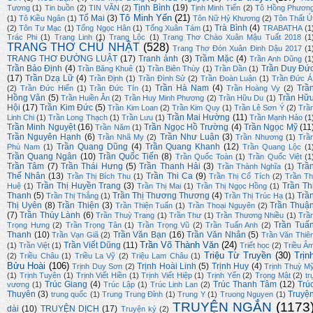
Tịnh Bình
(19)
Tương
(1)
Tin buồn
(2)
TIN VĂN
(2)
Tịnh Minh Tiến
(2)
Tô Hồng Phươn
Tô Minh Yến
(21)
Tố Mai
(3)
(1)
Tô Kiều Ngân
(1)
Tôn Nữ Hỷ Khương
(2)
Tôn Thất Ú
Trà Bình
(4)
(2)
Tôn Tư Mạc
(1)
Tống Ngọc Hân
(1)
Tống Xuân Tám
(1)
TRABATHA
(1
Trác Phi
(1)
Trang Linh
(1)
Trang Lộc
(1)
Trang Thơ Chào Xuân Mậu Tuất 2018
(1
TRANG THƠ CHỦ NHẬT
(528)
Trang Thơ Đón Xuân Đinh Dậu 2017
(1
TRANG THƠ ĐƯỜNG LUẬT
(17)
Tranh ảnh
(3)
Trầm Mặc
(4)
Trần Anh Dũng
(1
Trần Bảo Định
(4)
Trần Duy Đứ
Trần Băng Khuê
(1)
Trần Biên Thùy
(1)
Trần Dần
(1)
(17)
Trần Dzạ Lữ
(4)
Trần Định
(1)
Trần Đình Sử
(2)
Trần Đoàn Luận
(1)
Trần Đức Á
Trần Hà Nam
(4)
Trầ
(2)
Trần Đức Hiển
(1)
Trần Đức Tín
(1)
Trần Hoàng Vy
(2)
Hồng Vân
(5)
Trần Hữ
Trần Huiền Ân
(2)
Trần Huy Minh Phương
(2)
Trần Hữu Du
(1)
Hội
(17)
Trần Kim Đức
(5)
Trần Kim Loan
(2)
Trần Kim Quy
(1)
Trần Lê Sơn Ý
(2)
Trầ
Trần Mai Hường
(11)
Linh Chi
(1)
Trần Long Thạch
(1)
Trần Lưu
(1)
Trần Mạnh Hảo
(1
Trần Minh Nguyệt
(16)
Trần Ngọc Hồ Trường
(4)
Trần Ngọc Mỹ
(11
Trần Năm
(1)
Trần Nguyên Hạnh
(6)
Trần Như Luận
(3)
Trần Nhã My
(2)
Trần Nhương
(1)
Trầ
Trần Quang Dũng
(4)
Trần Quang Khanh
(12)
Phù Nam
(1)
Trần Quang Lộc
(1
Trần Quang Ngân
(10)
Trần Quốc Tiến
(8)
Trần Quốc Toàn
(1)
Trần Quốc Việt
(1
Trần Tâm
(7)
Trần Thái Hưng
(5)
Trần Thanh Hải
(3)
Trầ
Trần Thành Nghĩa
(1)
Thế Nhân
(13)
Trần Thi Ca
(9)
Trần Thị Bích Thu
(1)
Trần Thị Cổ Tích
(2)
Trần Th
Trần Thị Huyền Trang
(3)
Trần Th
Huệ
(1)
Trần Thị Mai
(1)
Trần Thị Ngọc Hồng
(1)
Thanh
(5)
Trần Thị Thương Thương
(4)
Trầ
Trần Thị Thắng
(1)
Trần Thị Trúc Hạ
(1)
Thị Uyên
(8)
Trần Thiện
(3)
Trần Thuậ
Trần Thiện Tuấn
(1)
Trần Thoại Nguyên
(2)
(7)
Trần Thúy Lành
(6)
Trần Thuỳ Trang
(1)
Trần Thư
(1)
Trần Thương Nhiều
(1)
Trầ
Trần Tuấ
Trọng Hưng
(2)
Trần Trọng Tân
(1)
Trần Trọng Vũ
(2)
Trần Tuấn Anh
(2)
Thanh
(10)
Trần Văn Bạn
(16)
Trần Văn Nhân
(5)
Trần Vạn Giã
(2)
Trần Văn Thiê
Trần Võ Thành Văn
(24)
Trần Viết Dũng
(11)
(1)
Trần Việt
(1)
Triết học
(2)
Triều Â
Triệu Từ Truyền
(30)
Trịn
(2)
Triều Châu
(1)
Triều La Vỹ
(2)
Triệu Lam Châu
(1)
Bửu Hoài
(106)
Trịnh Hoài Linh
(5)
Trịnh Huy
(4)
Trịnh Duy Sơn
(2)
Trịnh Thuỳ M
(1)
Trịnh Tuyên
(1)
Trịnh Viết Hiền
(1)
Trịnh Viết Hiệp
(1)
Trịnh Yến
(2)
Trọng Mật
(2)
tr
Trúc Giang
(4)
Trúc Thanh Tâm
(12)
Trú
vương
(1)
Trúc Lập
(1)
Trúc Linh Lan
(2)
Thuyên
(3)
Truyệ
trung quốc
(1)
Trung Trung Đỉnh
(1)
Trung Y
(1)
Truong Nguyen
(1)
TRUYỆN NGẮN
(1173
dài
(10)
TRUYỆN DỊCH
(17)
Truyện ký
(2)