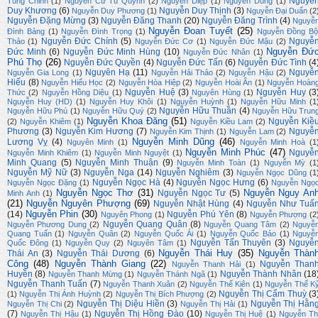
Nguyễ
Tùng Chinh
(1)
Nguyễn Cử Tú Quỳnh
(2)
Nguyên Diệp
(1)
Nguyễn Dũng
(1)
Duy Khương
(6)
Nguyễn Duy Thịnh
(3)
Nguyễn Duy Phương
(1)
Nguyễn Đại Duẩn
(2
Nguyễn Đặng Mừng
(3)
Nguyễn Đăng Thanh
(20)
Nguyễn Đăng Trình
(4)
Nguyễ
Nguyễn Đoan Tuyết
(25)
Đình Bảng
(1)
Nguyễn Đình Trọng
(1)
Nguyễn Đồng Bộ
Nguyễn Đức Chính
(5)
Nguyễ
Thảo
(1)
Nguyễn Đức Cơ
(1)
Nguyễn Đức Mậu
(2)
Nguyễn Đứ
Đức Minh
(6)
Nguyễn Đức Minh Hùng
(10)
Nguyễn Đức Nhân
(1)
Phú Thọ
(26)
Nguyễn Đức Quyền
(4)
Nguyễn Đức Tấn
(6)
Nguyễn Đức Tình
(4
Nguyên Hạ
(11)
Nguyễ
Nguyễn Gia Long
(1)
Nguyễn Hải Thảo
(2)
Nguyễn Hậu
(2)
Hiếu
(8)
Nguyễn Hiếu Học
(2)
Nguyễn Hòa Hiệp
(2)
Nguyễn Hoài Ân
(1)
Nguyễn Hoàn
Nguyễn Huệ
(3)
Nguyễn Huy
(3
Thức
(2)
Nguyễn Hồng Diệu
(1)
Nguyên Hùng
(1)
Nguyễn Huy (HD)
(1)
Nguyễn Huy Khôi
(1)
Nguyễn Huỳnh
(1)
Nguyễn Hữu Minh
(1
Nguyễn Hữu Thuần
(4)
Nguyễn Hữu Phú
(1)
Nguyễn Hữu Quý
(2)
Nguyễn Hữu Trun
Nguyễn Khoa Đăng
(51)
Nguyễn Kiề
(2)
Nguyễn Khiêm
(1)
Nguyễn Kiều Lam
(2)
Phương
(3)
Nguyễn Kim Hương
(7)
Nguyễ
Nguyễn Kim Thịnh
(1)
Nguyễn Lam
(2)
Nguyễn Minh Dũng
(46)
Lương Vỵ
(4)
Nguyên Minh
(1)
Nguyễn Minh Hoà
(1
Nguyễn Minh Phúc
(47)
Nguyễ
Nguyễn Minh Khiêm
(1)
Nguyễn Minh Nguyệt
(1)
Minh Quang
(5)
Nguyễn Minh Thuận
(9)
Nguyễn Minh Toàn
(1)
Nguyễn Mỳ
(1
Nguyễn Mỹ Nữ
(3)
Nguyễn Nga
(14)
Nguyễn Nghiêm
(3)
Nguyễn Ngọc Dũng
(1
Nguyễn Ngọc Hà
(4)
Nguyễn Ngọc Hưng
(6)
Nguyễn Ngọc Đặng
(1)
Nguyễn Ngọ
Nguyễn Ngọc Thơ
(31)
Nguyễn Nguy An
Nguyễn Ngọc Tư
(5)
Minh Anh
(1)
(21)
Nguyễn Nguyên Phượng
(69)
Nguyễn Nhật Hùng
(4)
Nguyễn Như Tuấ
Nguyễn Phin
(30)
(14)
Nguyễn Phú Yên
(8)
Nguyên Phong
(1)
Nguyễn Phượng
(2
Nguyễn Quang Quân
(8)
Nguyễn Phương Dung
(2)
Nguyễn Quang Tâm
(2)
Nguyễ
Quang Tuấn
(1)
Nguyễn Quân
(2)
Nguyễn Quốc Ái
(1)
Nguyễn Quốc Bảo
(1)
Nguyễ
Nguyễn Tấn Thuyên
(3)
Nguyễ
Quốc Đông
(1)
Nguyễn Quy
(2)
Nguyên Tâm
(1)
Nguyễn Thái Huy
(35)
Nguyễn Thàn
Thái An
(3)
Nguyễn Thái Dương
(6)
Công
(48)
Nguyễn Thành Giang
(22)
Nguyễn Than
Nguyễn Thanh Hải
(1)
Huyền
(8)
Nguyễn Thành Nhân
(18
Nguyễn Thanh Mừng
(1)
Nguyễn Thánh Ngã
(1)
Nguyễn Thanh Tuấn
(7)
Nguyễn Thanh Xuân
(2)
Nguyễn Thế Kiên
(1)
Nguyễn Thế K
Nguyễn Thị Cẩm Thuỳ
(3
(1)
Nguyễn Thị Ánh Huỳnh
(2)
Nguyễn Thị Bích Phượng
(2)
Nguyễn Thị Diệu Hiền
(3)
Nguyễn Thị Hằn
Nguyễn Thị Chi
(2)
Nguyễn Thị Hải
(1)
(7)
Nguyễn Thị Hồng Đào
(10)
Nguyễn Thị Hậu
(1)
Nguyễn Thị Huệ
(1)
Nguyễn Th