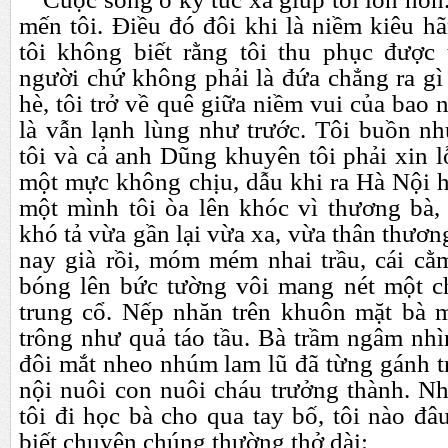
mến tôi. Điều đó đôi khi là niềm kiêu hã
tôi không biết rằng tôi thu phục được
người chứ không phải là đứa chẳng ra gì
hè, tôi trở về quê giữa niềm vui của bao 
là vẫn lạnh lùng như trước. Tôi buồn n
tôi và cả anh Dũng khuyên tôi phải xin l
một mực không chịu, dẫu khi ra Hà Nội
một mình tôi òa lên khóc vì thương bà, 
khó tả vừa gần lại vừa xa, vừa thân thươn
nay già rồi, móm mém nhai trầu, cái c
bóng lên bức tường vôi mang nét một c
trung cổ. Nếp nhăn trên khuôn mặt bà 
trông như quả táo tầu. Bà trầm ngâm nh
đôi mắt nheo nhúm lam lũ đã từng gánh t
nội nuôi con nuôi cháu trưởng thành. N
tôi đi học bà cho qua tay bố, tôi nào đâu
biết chuyện chúng thường thở dài: