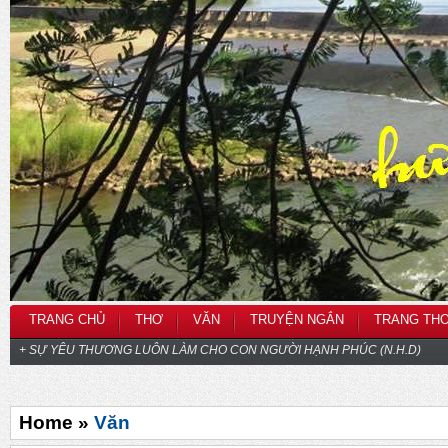
TRANG CHỦ
THƠ
VĂN
TRUYỆN NGẮN
TRANG TH
+ SỰ YÊU THƯƠNG LUÔN LÀM CHO CON NGƯỜI HẠNH PHÚC (N.H.D)
Home »
Văn