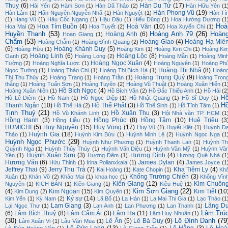
Thuỵ
(6)
Hàn Du Tử
(17)
Hải Yến
(2)
Hàm Sơn
(1)
Hàn Dã Thảo
(2)
Hàn Hữu Yên
(1
Hàn Phong Vũ
(19)
Hàn Lâm
(1)
Hãn Nguyên Nguyễn Nhã
(1)
Hàn Nguyệt
(1)
Hàn Tí
(1)
Hạng Vũ
(1)
Hậu Cốc Ngang
(1)
Hậu Đậu
(1)
Hiếu Dũng
(1)
Hoa Hướng Dương
(1
Hoà
Hoa Tím Buồn
(4)
Hoà Văn
(10)
Hoa Mai
(2)
Hoa Tuyết
(2)
Hoa Xuyến Chi
(1)
Huyền Thanh
(53)
Hoàng Anh 79
(26)
Hoàn
Hoàng Anh
(6)
Hoan Giang
(1)
Chẩm
(53)
Hoàng Giao
(4)
Hoàng Hạ Miê
Hoàng Chẫm
(1)
Hoàng Đình Quang
(2)
(6)
Hoàng Khánh Duy
(5)
Hoàng Hữu
(1)
Hoàng Kim
(1)
Hoàng Kim Chi
(1)
Hoàng Ki
Hoàng Linh
(6)
Hoàng Lộc
(8)
Oanh
(2)
Hoàng Long
(2)
Hoàng Mẫn
(1)
Hoàng Min
Hoàng Ngọc Xuân
(4)
Tường
(2)
Hoàng Nghĩa Lược
(1)
Hoàng Nguyên
(1)
Hoàng Ph
Hoàng Thị Nhã
(8)
Ngọc Tường
(1)
Hoàng Thảo Chi
(1)
Hoàng Thị Bích Hà
(1)
Hoàn
Hoàng Trọng Quý
(9)
Thị Thu Thủy
(2)
Hoàng Trang
(1)
Hoàng Trần
(1)
Hoàng Trọn
thắng
(1)
Hoàng Tuấn Sơn
(1)
Hoàng Tuyên
(2)
Hoàng Vũ Thuật
(1)
Hoàng Xuân Hiến
(1
Hồ Bích Ngọc
(4)
Hoàng Xuân Niên
(1)
Hồ Bích Vân
(2)
Hồ Đắc Thiếu Anh
(1)
Hồ Hải
(2
H
Hồ Lê Diêm
(1)
Hồ Nam
(1)
Hồ Ngọc Diệp
(1)
Hồ Nhật Quang
(1)
Hồ Sĩ Duy
(1)
H
Thanh Ngân
(10)
Hồ Thế Phất
(3)
Hồ Thế Hà
(2)
Hồ Thế Sinh
(1)
Hồ Tĩnh Tâm
(1)
Tịnh Thuỷ
(21)
Hồ Xuân Thu
(3)
Hồ Vũ Khánh Linh
(1)
Hội Nhà văn TP. HCM
(1
Hồng Hạnh
(3)
Hồng Phúc
(8)
Hồng Tâm
(10)
Huệ Triệu
(3
Hồng Liễu
(1)
HUMICHI
(5)
Huy Nguyên
(15)
Huy Vọng
(17)
Huy Vũ
(1)
Huyết Kiệt
(1)
Huỳnh D
Huỳnh Gia
(18)
Thảo
(1)
Huỳnh Kim Bửu
(1)
Huỳnh Minh Lệ
(2)
Huỳnh Ngọc Nga
(1
Huỳnh Ngọc Phước
(29)
Huỳnh Như Phương
(1)
Huỳnh Thanh Lan
(1)
Huỳnh Th
Quỳnh Nga
(1)
Huỳnh Thúy Thúy
(1)
Huỳnh Văn Diệu
(1)
Huỳnh Văn Mỹ
(1)
Huỳnh Vă
Huỳnh Xuân Sơn
(3)
Hương Đình
(4)
Yên
(1)
Hương Đêm
(1)
Hương Quê Nhà
(1
Hương Văn
(6)
James Dylan
(4)
Hửu Thỉnh
(1)
Irina Polianxkaia
(1)
James Joyce
(1
Jeffrey Thai
(9)
Jerry Thu Trà
(7)
Kha Tiệm Ly
(4)
Kai Hoàng
(1)
Kate Chopin
(1)
Kh
Khổng Trường Chiến
(3)
Xuân
(1)
Khán Võ
(2)
Khảo Mai
(1)
khoa học
(1)
Khổng Vĩn
Kiến Giang
(12)
Kim Chuôn
Nguyên
(1)
KỊCH BẢN
(1)
Kiên Giang
(1)
Kiều Huệ
(1)
Kim Sơn Giang
(22)
(4)
Kim Ngoan
(15)
Kim Tiết
(10
Kim Dung
(2)
Kim Quyên
(1)
Ký sự
(14)
Kim Yến
(1)
Kỳ Nam
(2)
Lã Bố
(1)
La Hán
(1)
La Mai Thi Gia
(1)
Lạc Thảo
(1
Lam Giang
(3)
Lãng D
Lại Ngọc Thư
(1)
Lan Anh
(1)
Lan Phương
(1)
Lan Thanh
(1)
Lâm Trú
(6)
Lâm Bích Thuỷ
(8)
Lâm Cẩm Ái
(3)
Lâm Hạ
(11)
Lâm Huy Nhuận
(1)
(30)
Lê Đình Danh
(79
Lê Ân
(5)
Lê Bá Duy
(9)
Lâm Xuân Vi
(1)
Lâu Văn Mua
(1)