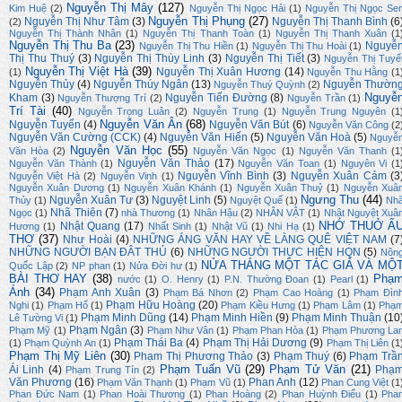
Nguyễn Thị Mây
(127)
Kim Huệ
(2)
Nguyễn Thị Ngọc Hải
(1)
Nguyễn Thị Ngọc Se
Nguyễn Thị Phụng
(27)
Nguyễn Thị Như Tâm
(3)
Nguyễn Thị Thanh Bình
(6
(2)
Nguyễn Thị Thành Nhân
(1)
Nguyễn Thị Thanh Toàn
(1)
Nguyễn Thị Thanh Xuân
(1
Nguyễn Thị Thu Ba
(23)
Nguyễ
Nguyễn Thị Thu Hiền
(1)
Nguyễn Thị Thu Hoài
(1)
Thị Thu Thuý
(3)
Nguyễn Thị Thùy Linh
(3)
Nguyễn Thị Tiết
(3)
Nguyễn Thị Tuyế
Nguyễn Thị Việt Hà
(39)
Nguyễn Thị Xuân Hương
(14)
(1)
Nguyễn Thu Hằng
(1
Nguyễn Thủy
(4)
Nguyễn Thúy Ngân
(13)
Nguyễn Thườn
Nguyễn Thuý Quỳnh
(2)
Nguyễ
Kham
(3)
Nguyễn Tiến Đường
(8)
Nguyễn Thượng Trí
(2)
Nguyễn Trần
(1)
Trí Tài
(40)
Nguyễn Trọng Luân
(2)
Nguyễn Trung
(1)
Nguyễn Trung Nguyên
(1
Nguyễn Văn Ân
(68)
Nguyễn Tuyển
(4)
Nguyễn Văn Bút
(6)
Nguyễn Văn Công
(2
Nguyễn Văn Cường (CCK)
(4)
Nguyễn Văn Hiến
(5)
Nguyễn Văn Hoà
(5)
Nguyễ
Nguyễn Văn Học
(55)
Văn Hòa
(2)
Nguyễn Văn Ngọc
(1)
Nguyễn Văn Thanh
(1
Nguyễn Văn Thảo
(17)
Nguyễn Văn Thành
(1)
Nguyễn Văn Toan
(1)
Nguyên Vi
(1
Nguyễn Vĩnh Bình
(3)
Nguyễn Xuân Cảm
(3
Nguyễn Việt Hà
(2)
Nguyễn Vinh
(1)
Nguyễn Xuân Dương
(1)
Nguyễn Xuân Khánh
(1)
Nguyễn Xuân Thuỷ
(1)
Nguyễn Xuâ
Ngưng Thu
(44)
Nguyễn Xuân Tư
(3)
Nguyệt Linh
(5)
Thủy
(1)
Nguyệt Quế
(1)
Nh
Nhã Thiên
(7)
Ngọc
(1)
nhà Thương
(1)
Nhân Hậu
(2)
NHÂN VẬT
(1)
Nhật Nguyệt Xuâ
NHỚ THUỞ Ấ
Nhật Quang
(17)
Hương
(1)
Nhất Sinh
(1)
Nhật Vũ
(1)
Nhi Hạ
(1)
THƠ
(37)
Như Hoài
(4)
NHỮNG ÁNG VĂN HAY VỀ LÀNG QUÊ VIỆT NAM
(7
NHỮNG NGƯỜI BẠN ĐÂT THỦ
(6)
NHỮNG NGƯỜI THỰC HIỆN HQN
(5)
Nôn
NỬA THÁNG MỘT TÁC GIẢ VÀ MỘ
Quốc Lập
(2)
NP phan
(1)
Nửa Đời hư
(1)
BÀI THƠ HAY
(38)
Phạ
nước
(1)
O. Henry
(1)
P.N. Thường Đoan
(1)
Pearl
(1)
Ánh
(34)
Phạm Anh Xuân
(3)
Phạm Bá Nhơn
(2)
Phạm Cao Hoàng
(1)
Phạm Đìn
Phạm Hữu Hoàng
(20)
Nghi
(1)
Phạm Hổ
(1)
Phạm Kiều Hưng
(1)
Phạm Lâm
(1)
Phạ
Phạm Minh Dũng
(14)
Phạm Minh Hiền
(9)
Phạm Minh Thuận
(10
Lê Tường Vi
(1)
Phạm Ngân
(3)
Phạm Mỹ
(1)
Phạm Như Vân
(1)
Phạm Phan Hòa
(1)
Phạm Phương La
Phạm Thái Ba
(4)
Phạm Thị Hải Dương
(9)
(1)
Phạm Quỳnh An
(1)
Phạm Thị Liên
(1
Phạm Thị Mỹ Liên
(30)
Phạm Thị Phương Thảo
(3)
Phạm Thuý
(6)
Phạm Trầ
Phạm Tuấn Vũ
(29)
Phạm Tử Văn
(21)
Ái Linh
(4)
Phạ
Phạm Trung Tín
(2)
Văn Phương
(16)
Phan Anh
(12)
Phạm Văn Thạnh
(1)
Phạm Vũ
(1)
Phan Cung Việt
(1
Phan Đức Nam
(1)
Phan Hoài Thương
(1)
Phan Hoàng
(2)
Phan Huỳnh Điểu
(1)
Pha