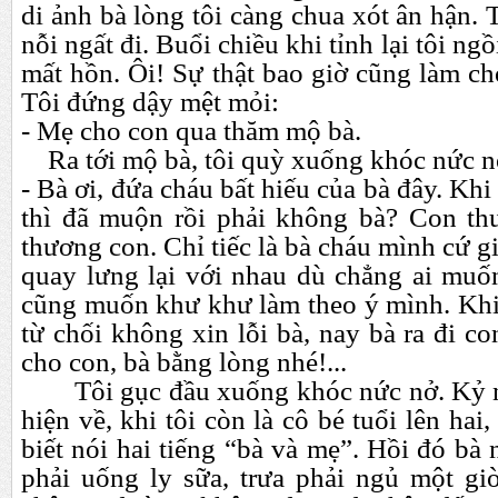
di ảnh bà lòng tôi càng chua xót ân hận. 
nỗi ngất đi. Buổi chiều khi tỉnh lại tôi ng
mất hồn. Ôi! Sự thật bao giờ cũng làm ch
Tôi đứng dậy mệt mỏi:
- Mẹ cho con qua thăm mộ bà.
Ra tới mộ bà, tôi quỳ xuống khóc nức n
- Bà ơi, đứa cháu bất hiếu của bà đây. Khi
thì đã muộn rồi phải không bà? Con th
thương con. Chỉ tiếc là bà cháu mình cứ g
quay lưng lại với nhau dù chẳng ai muốn
cũng muốn khư khư làm theo ý mình. Khi
từ chối không xin lỗi bà, nay bà ra đi co
cho con, bà bằng lòng nhé!...
Tôi gục đầu xuống khóc nức nở. Kỷ 
hiện về, khi tôi còn là cô bé tuổi lên hai
biết nói hai tiếng “bà và mẹ”. Hồi đó bà 
phải uống ly sữa, trưa phải ngủ một g