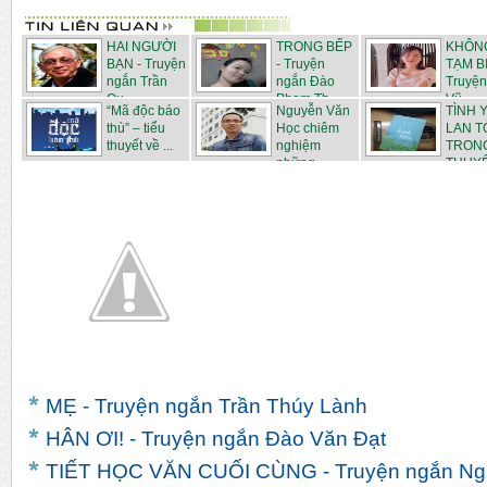
HAI NGƯỜI
TRONG BẾP
KHÔNG
BẠN - Truyện
- Truyện
TẠM BI
ngắn Trần
ngắn Đào
Truyện
Qu...
Phạm Th...
Vũ...
“Mã độc báo
Nguyễn Văn
TÌNH 
thù” – tiểu
Học chiêm
LAN T
thuyết về ...
nghiệm
TRONG
những ...
THUYẾT
MẸ - Truyện ngắn Trần Thúy Lành
HÂN ƠI! - Truyện ngắn Đào Văn Đạt
TIẾT HỌC VĂN CUỐI CÙNG - Truyện ngắn Ngu