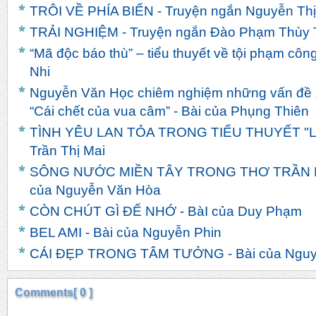
TRÔI VỀ PHÍA BIỂN - Truyện ngắn Nguyễn Th
TRẢI NGHIỆM - Truyện ngắn Đào Phạm Thùy 
“Mã độc báo thù” – tiểu thuyết về tội phạm côn
Nhi
Nguyễn Văn Học chiêm nghiệm những vấn đề x
“Cái chết của vua câm” - Bài của Phụng Thiên
TÌNH YÊU LAN TỎA TRONG TIỂU THUYẾT "LIN
Trần Thị Mai
SÔNG NƯỚC MIỀN TÂY TRONG THƠ TRẦN 
của Nguyễn Văn Hòa
CÒN CHÚT GÌ ĐỂ NHỚ - BàI của Duy Phạm
BEL AMI - Bài của Nguyễn Phin
CÁI ĐẸP TRONG TÂM TƯỞNG - Bài của Nguy
Comments[ 0 ]