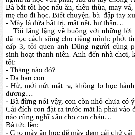
Bà bắt tôi học nấu ăn, thêu thùa, may vá,
mẹ cho đi học. Biết chuyện, bà đập tay x
- Mày là đứa bất trị, mất nết, hư thân…
Tôi lẳng lặng về buồng với những lời 
đã học cách sống cho riêng mình: phớt t
cấp 3, tôi quen anh Dũng người cùng p
sinh hoạt thanh niên. Anh đến nhà chơi, k
tôi:
- Thằng nào đó?
- Dạ bạn con
- Hừ, mới nứt mắt ra, không lo học hành
đương…
- Bà đừng nói vậy, con còn nhỏ chưa có ý
Cái đích con đặt ra trước mắt là phải vào 
nào cũng nghĩ xấu cho con cháu…
Bà tức lên:
- Cho mày ăn học để mày đem cái chữ cãi