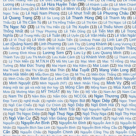
Lê Đức Lang
(13)
Lệ Hằng
(3)
Lê Hoà
Lê Đức Hoàng Vân
(1)
Lê Giang Trần
(1)
Lê Hứa Huyền Trân
(39)
Lương
(4)
Lê Hoàng
(2)
Lê Khánh Luận
(1)
Lê Minh Chán
Lê Minh Hải
(3)
Lê Minh Vũ
(3)
Lê Ngân
(3)
(1)
Lê Minh Dung
(2)
Lê Ngọc Phái
(1)
L
Lê Phương Châu
(30
Lê Ngũ Nam Phong
(11)
Lê Nhựt Triết
(8)
Ngọc Trác
(1)
Lê Quang Trạng
(23)
Lê Thanh Hùng
(34)
Lê Thanh My
(8)
Lê Sa Long
(2)
L
L
Lê Thị Cẩm Tú
(6)
Thấu
(1)
Lê Thị Hồng Thắm
(1)
Lê Thị Kim
(1)
Lê Thị Ngọc Lệ
(1)
Thị Ngọc Nữ
(33)
Lê Thị Xuyên
(13)
Lê Thiếu Nhơn
(15)
L
Lê Thị Thu Hiền
(1)
Thống Nhất
(6)
Lê Tiến Mợi
(6)
Lê Trọn
Lê Thụy Phương
(2)
Lê Tiến Dũng
(1)
Nghĩa
(3)
Lê Tuân
(4)
Lê Văn Hiếu
(12)
Lê Văn Ngă
Lê Trung Hiếu
(1)
Lê Uyên
(1)
(3)
Lê Vinh
(4)
Linh Lan
(7)
Lin
Lê Vi Thuỷ
(1)
Lê Xuân Tiến
(1)
Lindsay Polak
(1)
Lan (Quảng Nam)
(8)
Linh Phương
(3)
Long Khánh
(4)
Linh Thy
(2)
Long Vương
(1
Lữ Hồng
(3)
Lương Duyên Thắn
luân hồi
(1)
Lư Nhất Vũ
(1)
Lương Cẩm Quyên
(1)
Lương Sơn
(27)
(3)
Lưu Ly
(6)
Lưu Quang Minh
(15)
Lương Đình Khoa
(1)
Lư
Lý Khánh Vinh
(15)
Thành Tựu
(1)
Lưu Thị Mười
(2)
Lưu Xuân Cảnh
(2)
Lý Thành Lon
M.T.N.H
(7)
(1)
Lý Thời Miễn
(1)
Mã Nhị Lan
(1)
Mạc Minh
(2)
Mạc Tố Hồng
(1)
Mạ
Mai Đức Trung
(6)
Mai Loan
(12)
Tường
(2)
Mai Hạnh
(1)
Mai Kiệm
(1)
Mai Nhật
(2
Mai Tuyết
(37)
Mang Viên Long
(63
Mai Thìn
(3)
Mai Thanh
(1)
Mai Thị Vân
(1)
Marie Hải Miên
(4)
Mẫu Đơn
(1)
Mèo Con
(1)
Mi Thu
(1)
Miên Đức Thắng
(2)
Miên Lin
Minh Đan (Lọ Lem Đất Võ)
(6)
Minh Nguyên
(15)
Minh Nguyễ
(1)
Minh Châu
(2)
Minh Vy
(25)
(3)
Minh Nguyệt
(15)
Minh Nguyệt (NT)
(1)
Minh Nhân Tông
(1)
Mỗ
Mộng Cầm
(8)
Mùa Xanh
(3
tháng một tác giả và một bài thơ hay
(2)
Mộng Nam
(1)
MỸ THUẬT
(6)
Mưa
(1)
Mường Mán
(1)
My Tiên
(1)
Mỹ Vân
(1)
Nam Art
(2)
Nam Ca
Ngàn Thương
(33)
Nam Thi
(17)
NCCGL
(4)
(1)
Năm Bửu
(1)
Nấm Độc
(1)
Ngà
Ngọc Diệp
(35)
Ngọc Bút
(8)
Đẹp Tươi
(1)
nghệ thuật.
(1)
nghiên cứu
(1)
Ngọc Thịn
Ngô Diệp
(6)
Ngô Đình Hải
(7)
(1)
Ngô Càn Chiểu
(1)
Ngô Cự Chính
(2)
Ngô Hồn
Ngô Minh Trãi
(3)
Nhung
(1)
Ngô Liêm Khoan
(1)
Ngô Nguyên Ngiễm
(1)
Ngô Thị Ho
Ngô Thuý Nga
(30)
Ngô Thị Ngọc Diệp
(10)
Ngô Thúy Nga
(16)
Ngô Thy Họ
(1)
Ngô Văn Cư
(52)
(7)
Ngô Văn Giảng
(11)
Ngô Văn Khanh
(17)
Ngô Viết Hòa
(2
Nguyễn An Bình
(70)
Nguyễn An Đình
(4)
Nguyễn
(1)
Nguyễn Ánh 9
(1)
Nguyễn B
Nguyê
Nhân
(1)
Nguyễn Bích Sao Linh
(1)
Nguyễn Bình
(1)
Nguyễn Bính Hồng Cầu
(2)
Cẩn
(26)
Nguyễn Chinh
(4)
Nguyễn Châu
(2)
Nguyễn Công Thụ
(2)
Nguyễn Côn