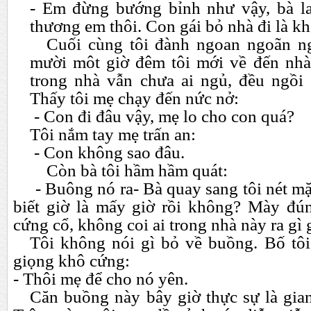
- Em đừng bướng bỉnh như vậy, bà la
thương em thôi. Con gái bỏ nhà đi là 
Cuối cùng tôi đành ngoan ngoãn ng
mười môt giờ đêm tôi mới về đến nhà
trong nhà vẫn chưa ai ngủ, đều ngồi
Thấy tôi mẹ chạy đến nức nở:
- Con đi đâu vậy, mẹ lo cho con quá?
Tôi nắm tay mẹ trấn an:
- Con không sao đâu.
Còn bà tôi hầm hầm quát:
- Buông nó ra- Bà quay sang tôi nét mặ
biết giờ là mấy giờ rồi không? Mày đú
cứng cổ, không coi ai trong nhà này ra gì 
Tôi không nói gì bỏ về buồng. Bố tôi
giọng khô cứng:
- Thôi mẹ để cho nó yên.
Căn buồng này bây giờ thực sự là gian