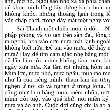
ảnh, mơ hồ. Ngôi sao nhỏ xa xa phía chân
để khoe mình lộng lẫy, đứng khóc hoài nơ
không khóc, nhưng thoáng lạnh trong l
vẫn chấp chới, trong đáy mắt một ngày v
Sài Thành một chiều mưa, ủ dột… N
phập phồng và vỡ tan trên sàn đất, lòng
ra ngoài, hòa vào cơn mưa mát lạnh ngoài
không biết nữa. Để tan vào mưa, để thấy 
mưa? Hay để tìm cảm giác nhẹ bẫng một
đã lâu lắm rồi, mình không tắm mưa, k
ngày xưa nữa. Xa lắm rồi những hôm la
Mưa lớn, mưa nhỏ, mưa ngâu, mưa rào mư
như là của riêng mình, tham lam ăn từng
nghẹn ứ nơi cổ và nghẹn ứ trong lòng. 
cũng như làm bằng mưa, mềm nhũn, ướt 
mình trôi tuột vào quá khứ, nơi miền ký 
mưa và ảo ảnh. Cuộc đời cũng chỉ là ảo 