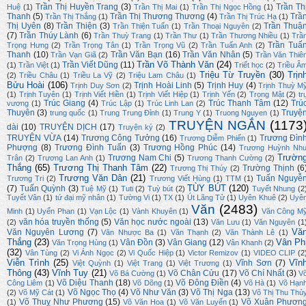
Trần Thị Huyền Trang
(3)
Trần Th
Huệ
(1)
Trần Thị Mai
(1)
Trần Thị Ngọc Hồng
(1)
Thanh
(5)
Trần Thị Thương Thương
(4)
Trầ
Trần Thị Thắng
(1)
Trần Thị Trúc Hạ
(1)
Thị Uyên
(8)
Trần Thiện
(3)
Trần Thuậ
Trần Thiện Tuấn
(1)
Trần Thoại Nguyên
(2)
(7)
Trần Thúy Lành
(6)
Trần Thuỳ Trang
(1)
Trần Thư
(1)
Trần Thương Nhiều
(1)
Trầ
Trần Tuấ
Trọng Hưng
(2)
Trần Trọng Tân
(1)
Trần Trọng Vũ
(2)
Trần Tuấn Anh
(2)
Thanh
(10)
Trần Văn Bạn
(16)
Trần Văn Nhân
(5)
Trần Vạn Giã
(2)
Trần Văn Thiê
Trần Võ Thành Văn
(24)
Trần Viết Dũng
(11)
(1)
Trần Việt
(1)
Triết học
(2)
Triều Â
Triệu Từ Truyền
(30)
Trịn
(2)
Triều Châu
(1)
Triều La Vỹ
(2)
Triệu Lam Châu
(1)
Bửu Hoài
(106)
Trịnh Hoài Linh
(5)
Trịnh Huy
(4)
Trịnh Duy Sơn
(2)
Trịnh Thuỳ M
(1)
Trịnh Tuyên
(1)
Trịnh Viết Hiền
(1)
Trịnh Viết Hiệp
(1)
Trịnh Yến
(2)
Trọng Mật
(2)
tr
Trúc Giang
(4)
Trúc Thanh Tâm
(12)
Trú
vương
(1)
Trúc Lập
(1)
Trúc Linh Lan
(2)
Thuyên
(3)
Truyệ
trung quốc
(1)
Trung Trung Đỉnh
(1)
Trung Y
(1)
Truong Nguyen
(1)
TRUYỆN NGẮN
(1173
dài
(10)
TRUYỆN DỊCH
(17)
Truyện ký
(2)
TRUYỆN VỪA
(14)
Trương Công Tưởng
(16)
Trương Đìn
Trương Diễm Phiến
(1)
Phượng
(8)
Trương Đình Tuấn
(3)
Trương Hồng Phúc
(14)
Trương Huỳnh Nh
Trườn
Trương Nam Chi
(5)
Trân
(2)
Trương Lan Anh
(1)
Trương Thanh Cường
(2)
Thắng
(65)
Trương Thị Thanh Tâm
(22)
Trường Thịnh
(6
Trương Thị Thúy
(2)
Trương Văn Dân
(21)
Tuấn Nguyễ
Trương Tri
(2)
Trương Viết Hùng
(1)
TTM
(1)
TÙY BÚT
(120)
(7)
Tuấn Quỳnh
(3)
Tuệ Mỹ
(1)
Tuti
(2)
Tuỳ bút
(2)
Tuyết Nhung
(2
Tuyết Vân
(1)
tứ đại mỹ nhân
(1)
Tường Vi
(1)
TX
(1)
Út Lãng Tử
(1)
Uyên Khuê
(2)
Uyê
Văn
(2483)
Minh
(1)
Uyển Phan
(1)
Vạn Lộc
(1)
Vành Khuyên
(1)
Văn Công M
văn hóa truyền thống
(5)
Văn học nước ngoài
(13)
(2)
Văn Lưu
(1)
Văn Nguyên
(1
Vă
Văn Nguyên Lương
(7)
Văn Nhược Ba
(1)
Văn Thạnh
(2)
Văn Thành Lê
(1)
Thắng
(23)
Vân Ph
Vân Đồn
(3)
Vân Giang
(12)
Văn Trọng Hùng
(1)
Vân Khanh
(2)
(32)
Vân Tùng
(2)
Vi Ánh Ngọc
(2)
Vi Quốc Hiệp
(1)
Victor Remizov
(1)
VIDEO CLIP
(2
Viễn Trình
(25)
Vĩn
Vĩnh Sơn
(7)
Việt Quỳnh
(1)
Việt Trang
(1)
Việt Trương
(1)
Thông
(43)
Vĩnh Tuy
(21)
Võ Chân Cửu
(17)
Võ Chí Nhất
(3)
Võ Bá Cường
(1)
V
Võ Diệu Thanh
(18)
Võ Đông Điền
(4)
Công Liêm
(1)
Võ Dõng
(1)
Võ Hà
(1)
Võ Hạn
Võ Ngọc Thọ
(4)
Võ Như Văn
(3)
Võ Thị Nga
(13)
(2)
Võ Mỹ Cát
(1)
Võ Thị Thu Thủ
Võ Thuỵ Như Phương
(15)
Võ Xuân Phươn
(1)
Võ Văn Hoa
(1)
Võ Văn Luyến
(1)