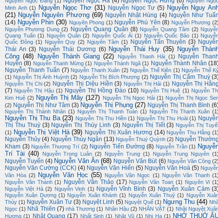
Nguyễn Ngọc Hà
(4)
Nguyễn Ngọc Hưng
(6)
Nguyễn Ngọc Đặng
(1)
Nguyễn Ngọ
Nguyễn Ngọc Thơ
(31)
Nguyễn Nguy An
Nguyễn Ngọc Tư
(5)
Minh Anh
(1)
(21)
Nguyễn Nguyên Phượng
(69)
Nguyễn Nhật Hùng
(4)
Nguyễn Như Tuấ
Nguyễn Phin
(30)
(14)
Nguyễn Phú Yên
(8)
Nguyên Phong
(1)
Nguyễn Phượng
(2
Nguyễn Quang Quân
(8)
Nguyễn Phương Dung
(2)
Nguyễn Quang Tâm
(2)
Nguyễ
Quang Tuấn
(1)
Nguyễn Quân
(2)
Nguyễn Quốc Ái
(1)
Nguyễn Quốc Bảo
(1)
Nguyễ
Nguyễn Tấn Thuyên
(3)
Nguyễ
Quốc Đông
(1)
Nguyễn Quy
(2)
Nguyên Tâm
(1)
Nguyễn Thái Huy
(35)
Nguyễn Thàn
Thái An
(3)
Nguyễn Thái Dương
(6)
Công
(48)
Nguyễn Thành Giang
(22)
Nguyễn Than
Nguyễn Thanh Hải
(1)
Huyền
(8)
Nguyễn Thành Nhân
(18
Nguyễn Thanh Mừng
(1)
Nguyễn Thánh Ngã
(1)
Nguyễn Thanh Tuấn
(7)
Nguyễn Thanh Xuân
(2)
Nguyễn Thế Kiên
(1)
Nguyễn Thế K
Nguyễn Thị Cẩm Thuỳ
(3
(1)
Nguyễn Thị Ánh Huỳnh
(2)
Nguyễn Thị Bích Phượng
(2)
Nguyễn Thị Diệu Hiền
(3)
Nguyễn Thị Hằn
Nguyễn Thị Chi
(2)
Nguyễn Thị Hải
(1)
(7)
Nguyễn Thị Hồng Đào
(10)
Nguyễn Thị Hậu
(1)
Nguyễn Thị Huệ
(1)
Nguyễn Th
Nguyễn Thị Mây
(127)
Kim Huệ
(2)
Nguyễn Thị Ngọc Hải
(1)
Nguyễn Thị Ngọc Se
Nguyễn Thị Phụng
(27)
Nguyễn Thị Như Tâm
(3)
Nguyễn Thị Thanh Bình
(6
(2)
Nguyễn Thị Thành Nhân
(1)
Nguyễn Thị Thanh Toàn
(1)
Nguyễn Thị Thanh Xuân
(1
Nguyễn Thị Thu Ba
(23)
Nguyễ
Nguyễn Thị Thu Hiền
(1)
Nguyễn Thị Thu Hoài
(1)
Thị Thu Thuý
(3)
Nguyễn Thị Thùy Linh
(3)
Nguyễn Thị Tiết
(3)
Nguyễn Thị Tuyế
Nguyễn Thị Việt Hà
(39)
Nguyễn Thị Xuân Hương
(14)
(1)
Nguyễn Thu Hằng
(1
Nguyễn Thủy
(4)
Nguyễn Thúy Ngân
(13)
Nguyễn Thườn
Nguyễn Thuý Quỳnh
(2)
Nguyễ
Kham
(3)
Nguyễn Tiến Đường
(8)
Nguyễn Thượng Trí
(2)
Nguyễn Trần
(1)
Trí Tài
(40)
Nguyễn Trọng Luân
(2)
Nguyễn Trung
(1)
Nguyễn Trung Nguyên
(1
Nguyễn Văn Ân
(68)
Nguyễn Tuyển
(4)
Nguyễn Văn Bút
(6)
Nguyễn Văn Công
(2
Nguyễn Văn Cường (CCK)
(4)
Nguyễn Văn Hiến
(5)
Nguyễn Văn Hoà
(5)
Nguyễ
Nguyễn Văn Học
(55)
Văn Hòa
(2)
Nguyễn Văn Ngọc
(1)
Nguyễn Văn Thanh
(1
Nguyễn Văn Thảo
(17)
Nguyễn Văn Thành
(1)
Nguyễn Văn Toan
(1)
Nguyên Vi
(1
Nguyễn Vĩnh Bình
(3)
Nguyễn Xuân Cảm
(3
Nguyễn Việt Hà
(2)
Nguyễn Vinh
(1)
Nguyễn Xuân Dương
(1)
Nguyễn Xuân Khánh
(1)
Nguyễn Xuân Thuỷ
(1)
Nguyễn Xuâ
Ngưng Thu
(44)
Nguyễn Xuân Tư
(3)
Nguyệt Linh
(5)
Thủy
(1)
Nguyệt Quế
(1)
Nh
Nhã Thiên
(7)
Ngọc
(1)
nhà Thương
(1)
Nhân Hậu
(2)
NHÂN VẬT
(1)
Nhật Nguyệt Xuâ
NHỚ THUỞ Ấ
Nhật Quang
(17)
Hương
(1)
Nhất Sinh
(1)
Nhật Vũ
(1)
Nhi Hạ
(1)