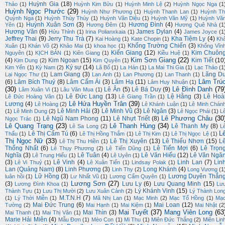
Huỳnh Gia
(18)
Thảo
(1)
Huỳnh Kim Bửu
(1)
Huỳnh Minh Lệ
(2)
Huỳnh Ngọc Nga
(1
Huỳnh Ngọc Phước
(29)
Huỳnh Như Phương
(1)
Huỳnh Thanh Lan
(1)
Huỳnh Th
Quỳnh Nga
(1)
Huỳnh Thúy Thúy
(1)
Huỳnh Văn Diệu
(1)
Huỳnh Văn Mỹ
(1)
Huỳnh Vă
Huỳnh Xuân Sơn
(3)
Hương Đình
(4)
Yên
(1)
Hương Đêm
(1)
Hương Quê Nhà
(1
Hương Văn
(6)
James Dylan
(4)
Hửu Thỉnh
(1)
Irina Polianxkaia
(1)
James Joyce
(1
Jeffrey Thai
(9)
Jerry Thu Trà
(7)
Kha Tiệm Ly
(4)
Kai Hoàng
(1)
Kate Chopin
(1)
Kh
Khổng Trường Chiến
(3)
Xuân
(1)
Khán Võ
(2)
Khảo Mai
(1)
khoa học
(1)
Khổng Vĩn
Kiến Giang
(12)
Kim Chuôn
Nguyên
(1)
KỊCH BẢN
(1)
Kiên Giang
(1)
Kiều Huệ
(1)
Kim Sơn Giang
(22)
(4)
Kim Ngoan
(15)
Kim Tiết
(10
Kim Dung
(2)
Kim Quyên
(1)
Ký sự
(14)
Kim Yến
(1)
Kỳ Nam
(2)
Lã Bố
(1)
La Hán
(1)
La Mai Thi Gia
(1)
Lạc Thảo
(1
Lam Giang
(3)
Lãng D
Lại Ngọc Thư
(1)
Lan Anh
(1)
Lan Phương
(1)
Lan Thanh
(1)
Lâm Trú
(6)
Lâm Bích Thuỷ
(8)
Lâm Cẩm Ái
(3)
Lâm Hạ
(11)
Lâm Huy Nhuận
(1)
(30)
Lê Đình Danh
(79
Lê Ân
(5)
Lê Bá Duy
(9)
Lâm Xuân Vi
(1)
Lâu Văn Mua
(1)
Lê Đức Lang
(13)
Lệ Hằng
(3)
Lê Hoà
Lê Đức Hoàng Vân
(1)
Lê Giang Trần
(1)
Lê Hứa Huyền Trân
(39)
Lương
(4)
Lê Hoàng
(2)
Lê Khánh Luận
(1)
Lê Minh Chán
Lê Minh Hải
(3)
Lê Minh Vũ
(3)
Lê Ngân
(3)
(1)
Lê Minh Dung
(2)
Lê Ngọc Phái
(1)
L
Lê Phương Châu
(30
Lê Ngũ Nam Phong
(11)
Lê Nhựt Triết
(8)
Ngọc Trác
(1)
Lê Quang Trạng
(23)
Lê Thanh Hùng
(34)
Lê Thanh My
(8)
Lê Sa Long
(2)
L
L
Lê Thị Cẩm Tú
(6)
Thấu
(1)
Lê Thị Hồng Thắm
(1)
Lê Thị Kim
(1)
Lê Thị Ngọc Lệ
(1)
Thị Ngọc Nữ
(33)
Lê Thị Xuyên
(13)
Lê Thiếu Nhơn
(15)
L
Lê Thị Thu Hiền
(1)
Thống Nhất
(6)
Lê Tiến Mợi
(6)
Lê Trọn
Lê Thụy Phương
(2)
Lê Tiến Dũng
(1)
Nghĩa
(3)
Lê Tuân
(4)
Lê Văn Hiếu
(12)
Lê Văn Ngă
Lê Trung Hiếu
(1)
Lê Uyên
(1)
(3)
Lê Vinh
(4)
Linh Lan
(7)
Lin
Lê Vi Thuỷ
(1)
Lê Xuân Tiến
(1)
Lindsay Polak
(1)
Lan (Quảng Nam)
(8)
Linh Phương
(3)
Long Khánh
(4)
Linh Thy
(2)
Long Vương
(1
Lữ Hồng
(3)
Lương Duyên Thắn
luân hồi
(1)
Lư Nhất Vũ
(1)
Lương Cẩm Quyên
(1)
Lương Sơn
(27)
(3)
Lưu Ly
(6)
Lưu Quang Minh
(15)
Lương Đình Khoa
(1)
Lư
Lý Khánh Vinh
(15)
Thành Tựu
(1)
Lưu Thị Mười
(2)
Lưu Xuân Cảnh
(2)
Lý Thành Lon
M.T.N.H
(7)
(1)
Lý Thời Miễn
(1)
Mã Nhị Lan
(1)
Mạc Minh
(2)
Mạc Tố Hồng
(1)
Mạ
Mai Đức Trung
(6)
Mai Loan
(12)
Tường
(2)
Mai Hạnh
(1)
Mai Kiệm
(1)
Mai Nhật
(2
Mai Tuyết
(37)
Mang Viên Long
(63
Mai Thìn
(3)
Mai Thanh
(1)
Mai Thị Vân
(1)
Marie Hải Miên
(4)
Mẫu Đơn
(1)
Mèo Con
(1)
Mi Thu
(1)
Miên Đức Thắng
(2)
Miên Lin