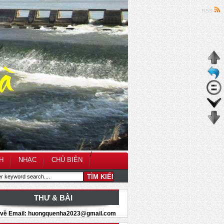
RSS
/
H
NHẠC
CHỦ BIÊN
THƯ & BÀI
i về Email: huongquenha2023@gmail.com