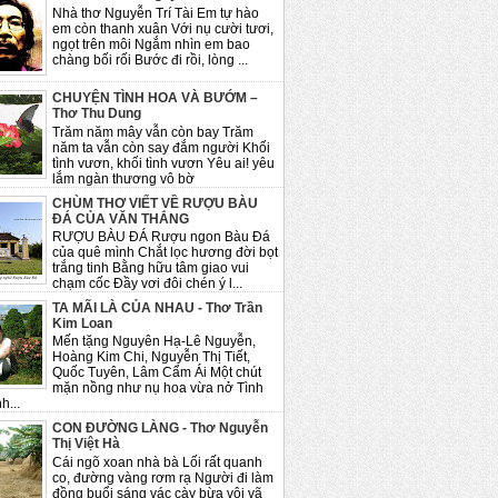
Nhà thơ Nguyễn Trí Tài Em tự hào
em còn thanh xuân Với nụ cười tươi,
ngọt trên môi Ngắm nhìn em bao
chàng bối rối Bước đi rồi, lòng ...
CHUYỆN TÌNH HOA VÀ BƯỚM –
Thơ Thu Dung
Trăm năm mây vẫn còn bay Trăm
năm ta vẫn còn say đắm người Khối
tình vươn, khối tình vươn Yêu ai! yêu
lắm ngàn thương vô bờ
CHÙM THƠ VIẾT VỀ RƯỢU BÀU
ĐÁ CỦA VĂN THẮNG
RƯỢU BÀU ĐÁ Rượu ngon Bàu Đá
của quê mình Chắt lọc hương đời bọt
trắng tinh Bằng hữu tâm giao vui
chạm cốc Đầy vơi đôi chén ý l...
TA MÃI LÀ CỦA NHAU - Thơ Trần
Kim Loan
Mến tặng Nguyên Hạ-Lê Nguyễn,
Hoàng Kim Chi, Nguyễn Thị Tiết,
Quốc Tuyên, Lâm Cẩm Ái Một chút
mặn nồng như nụ hoa vừa nở Tình
h...
CON ĐƯỜNG LÀNG - Thơ Nguyễn
Thị Việt Hà
Cái ngõ xoan nhà bà Lối rất quanh
co, đường vàng rơm rạ Người đi làm
đồng buổi sáng vác cày bừa vội vã