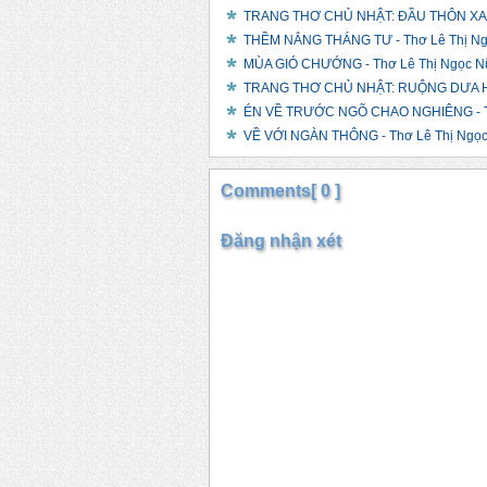
TRANG THƠ CHỦ NHẬT: ĐẦU THÔN XANH
THỀM NẮNG THÁNG TƯ - Thơ Lê Thị N
MÙA GIÓ CHƯỚNG - Thơ Lê Thị Ngọc N
TRANG THƠ CHỦ NHẬT: RUỘNG DƯA HẤ
ÉN VỀ TRƯỚC NGÕ CHAO NGHIÊNG - Th
VỀ VỚI NGÀN THÔNG - Thơ Lê Thị Ngọ
Comments[ 0 ]
Đăng nhận xét