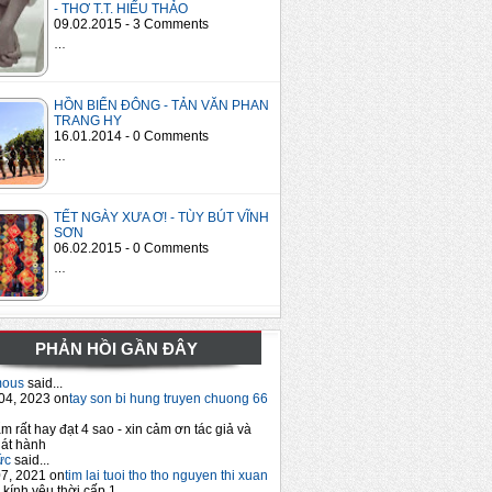
- THƠ T.T. HIẾU THẢO
09.02.2015 - 3 Comments
…
HỒN BIỂN ĐÔNG - TẢN VĂN PHAN
TRANG HY
16.01.2014 - 0 Comments
…
TẾT NGÀY XƯA Ơ! - TÙY BÚT VĨNH
SƠN
06.02.2015 - 0 Comments
…
PHẢN HỒI GẦN ĐÂY
mous
said...
04, 2023 on
tay son bi hung truyen chuong 66
m rất hay đạt 4 sao - xin cảm ơn tác giả và
át hành
ức
said...
7, 2021 on
tim lai tuoi tho tho nguyen thi xuan
 kính yêu thời cấp 1