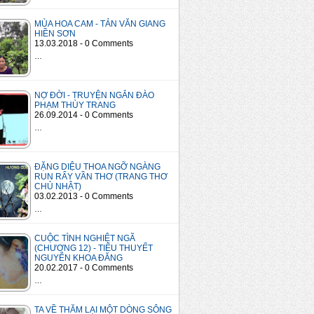
MÙA HOA CAM - TẢN VĂN GIANG
HIỀN SƠN
13.03.2018 - 0 Comments
…
NỢ ĐỜI - TRUYỆN NGẮN ĐÀO
PHẠM THÙY TRANG
26.09.2014 - 0 Comments
…
ĐẶNG DIỆU THOA NGỠ NGÀNG
RUN RẨY VẦN THƠ (TRANG THƠ
CHỦ NHẬT)
03.02.2013 - 0 Comments
…
CUỘC TÌNH NGHIỆT NGÃ
(CHƯƠNG 12) - TIỂU THUYẾT
NGUYỄN KHOA ĐĂNG
20.02.2017 - 0 Comments
…
TA VỀ THĂM LẠI MỘT DÒNG SÔNG