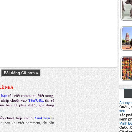
Bài đăng Cũ hơn »
UÊ NHÀ
a bạn
rồi viết comment
.
Viết xong,
 nhấp chuột vào
Tên/URL
thì sẽ
Anony
của bạn. Ô phía dưới, ghi dòng
OnAug 
tieu
Tác phẩ
ấp chuột tiếp vào ô
Xuất bản
là
kênh ph
hì sau khi viết comment, chỉ cần
Minh Đ
OnOct 0
Cô giáo