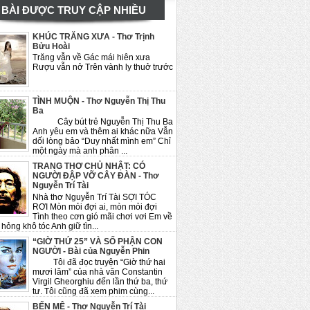
BÀI ĐƯỢC TRUY CẬP NHIỀU
KHÚC TRĂNG XƯA - Thơ Trịnh
Bửu Hoài
Trăng vẫn về Gác mái hiên xưa
Rượu vẫn nở Trên vành ly thuở trước
TÌNH MUỘN - Thơ Nguyễn Thị Thu
Ba
Cây bút trẻ Nguyễn Thị Thu Ba
Anh yêu em và thêm ai khác nữa Vẫn
dối lòng bảo “Duy nhất mình em” Chỉ
một ngày mà anh phân ...
TRANG THƠ CHỦ NHẬT: CÓ
NGƯỜI ĐẬP VỠ CÂY ĐÀN - Thơ
Nguyễn Trí Tài
Nhà thơ Nguyễn Trí Tài SỢI TÓC
RƠI Mòn mỏi đợi ai, mòn mỏi đợi
Tình theo cơn gió mãi chơi vơi Em về
hỏng khô tóc Anh giữ tìn...
“GIỜ THỨ 25” VÀ SỐ PHẬN CON
NGƯỜI - Bài của Nguyễn Phin
Tôi đã đọc truyện “Giờ thứ hai
mươi lăm” của nhà văn Constantin
Virgil Gheorghiu đến lần thứ ba, thứ
tư. Tôi cũng đã xem phim cùng...
BẾN MÊ - Thơ Nguyễn Trí Tài