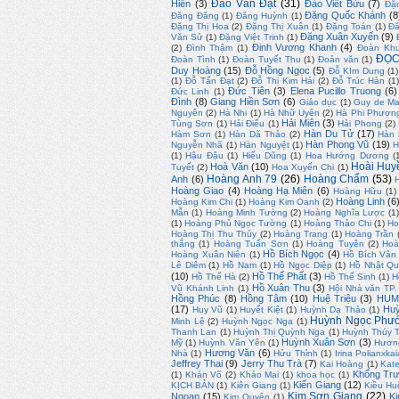
Đào Văn Đạt
(31)
Hiền
(3)
Đào Viết Bửu
(7)
Đặ
Đặng Quốc Khánh
(8
Đăng Đăng
(1)
Đăng Huỳnh
(1)
Đặng Thị Hoa
(2)
Đặng Thị Xuân
(1)
Đặng Toán
(1)
Đă
Đặng Xuân Xuyến
(9)
Văn Sử
(1)
Đặng Việt Trinh
(1)
Đinh Vương Khanh
(4)
(2)
Đình Thậm
(1)
Đoàn Kh
ĐỌC
Đoàn Tình
(1)
Đoàn Tuyết Thu
(1)
Đoản văn
(1)
Duy Hoàng
(15)
Đỗ Hồng Ngọc
(5)
Đỗ KIm Dung
(1)
(1)
Đỗ Tấn Đạt
(2)
Đỗ Thị Kim Hải
(2)
Đỗ Trúc Hàn
(1
Đức Tiên
(3)
Elena Pucillo Truong
(6)
Đức Linh
(1)
Đình
(8)
Giang Hiền Sơn
(6)
Giáo dục
(1)
Guy de Ma
Nguyên
(2)
Hà Nhi
(1)
Hà Nhữ Uyên
(2)
Hà Phi Phượn
Hải Miên
(3)
Tùng Sơn
(1)
Hải Điểu
(1)
Hải Phong
(2)
Hàn Du Tử
(17)
Hàm Sơn
(1)
Hàn Dã Thảo
(2)
Hàn
Hàn Phong Vũ
(19)
Nguyễn Nhã
(1)
Hàn Nguyệt
(1)
H
(1)
Hậu Đậu
(1)
Hiếu Dũng
(1)
Hoa Hướng Dương
(
Hoài Huy
Hoà Văn
(10)
Tuyết
(2)
Hoa Xuyến Chi
(1)
Hoàng Anh 79
(26)
Hoàng Chẩm
(53)
Anh
(6)
Hoàng Giao
(4)
Hoàng Hạ Miên
(6)
Hoàng Hữu
(1)
Hoàng Linh
(6
Hoàng Kim Chi
(1)
Hoàng Kim Oanh
(2)
Mẫn
(1)
Hoàng Minh Tường
(2)
Hoàng Nghĩa Lược
(1)
(1)
Hoàng Phủ Ngọc Tường
(1)
Hoàng Thảo Chi
(1)
Ho
Hoàng Thị Thu Thủy
(2)
Hoàng Trang
(1)
Hoàng Trần
thắng
(1)
Hoàng Tuấn Sơn
(1)
Hoàng Tuyên
(2)
Hoà
Hồ Bích Ngọc
(4)
Hoàng Xuân Niên
(1)
Hồ Bích Vân
Lê Diêm
(1)
Hồ Nam
(1)
Hồ Ngọc Diệp
(1)
Hồ Nhật Q
(10)
Hồ Thế Phất
(3)
Hồ Thế Hà
(2)
Hồ Thế Sinh
(1)
H
Hồ Xuân Thu
(3)
Vũ Khánh Linh
(1)
Hội Nhà văn TP
Hồng Phúc
(8)
Hồng Tâm
(10)
Huệ Triệu
(3)
HUM
(17)
Huỳ
Huy Vũ
(1)
Huyết Kiệt
(1)
Huỳnh Dạ Thảo
(1)
Huỳnh Ngọc Phư
Minh Lệ
(2)
Huỳnh Ngọc Nga
(1)
Thanh Lan
(1)
Huỳnh Thị Quỳnh Nga
(1)
Huỳnh Thúy 
Huỳnh Xuân Sơn
(3)
Mỹ
(1)
Huỳnh Văn Yên
(1)
Hươn
Hương Văn
(6)
Nhà
(1)
Hửu Thỉnh
(1)
Irina Polianxkai
Jeffrey Thai
(9)
Jerry Thu Trà
(7)
Kai Hoàng
(1)
Kate
Khổng Trư
(1)
Khán Võ
(2)
Khảo Mai
(1)
khoa học
(1)
Kiến Giang
(12)
KỊCH BẢN
(1)
Kiên Giang
(1)
Kiều Hu
Kim Sơn Giang
(22)
Ngoan
(15)
Ki
Kim Quyên
(1)