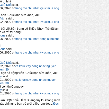
ô ơi hihi
Quê Nhà
said...
06, 2020 on
trang tho chu nhat ky uc mua ong
anh. Chúc anh sức khỏe, vui!
Trần
said...
02, 2020 on
trang tho chu nhat ky uc mua ong
 bài viết trên trang Lê Thiếu Nhơn.Trẻ đã làm
 và rất tài năng!
mous
said...
06, 2020 on
trang tho chu nhat tieng ai ho nho
!
mous
said...
06, 2020 on
trang tho chu nhat ky uc mua ong
Quê Nhà
said...
02, 2020 on
ca khuc cay bong nhac nguyen
yen_30
bạn đã động viên. Chúc bạn sức khỏe, vui!
y
said...
01, 2020 on
ca khuc cay bong nhac nguyen
yen_30
t có hồn!Cangduy
y
said...
01, 2020 on
trang tho chu nhat ky uc mua ong
 ơn HQN nhiều lắm ! Cangduy tôi không rành
này chỉ nghe bạn bè giới thiệu, tìm đọc...
Đọc