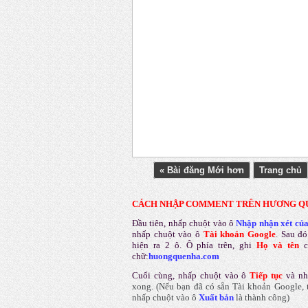
« Bài đăng Mới hơn
Trang chủ
CÁCH NHẬP COMMENT TRÊN HƯƠNG Q
Đầu tiên, nhấp chuột vào ô
Nhập nhận xét củ
nhấp chuột vào ô
Tài khoản Google
.
Sau đó
hiện ra 2 ô. Ô phía trên, ghi
Họ và tên
chữ:
huongquenha.com
Cuối cùng, nhấp chuột vào ô
Tiếp tục
và nh
xong.
(Nếu bạn đã có sẵn Tài khoản Google, t
nhấp chuột vào ô
Xuất bản
là thành công
)