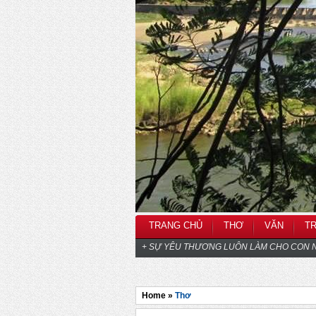
TRANG CHỦ
THƠ
VĂN
T
+ SỰ YÊU THƯƠNG LUÔN LÀM CHO CON N
Home »
Thơ