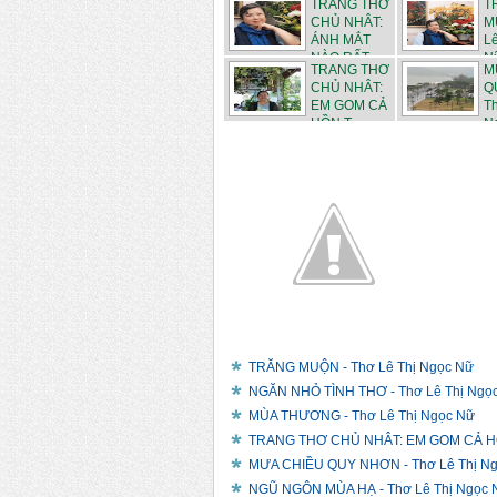
TRANG THƠ
T
CHỦ NHÂT:
M
ÁNH MẮT
Lê
NÀO RẤT...
N
TRANG THƠ
M
CHỦ NHÂT:
Q
EM GOM CẢ
Th
HỒN T...
Ng
TRĂNG MUỘN - Thơ Lê Thị Ngọc Nữ
NGĂN NHỎ TÌNH THƠ - Thơ Lê Thị Ngọ
MÙA THƯƠNG - Thơ Lê Thị Ngọc Nữ
TRANG THƠ CHỦ NHÂT: EM GOM CẢ HỒN
MƯA CHIỀU QUY NHƠN - Thơ Lê Thị N
NGŨ NGÔN MÙA HẠ - Thơ Lê Thị Ngọc 