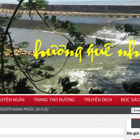
RUYỆN NGẮN
TRANG THƠ ĐƯỜNG
TRUYỆN DỊCH
ĐỌC SÁC
GƯỜI HẠNH PHÚC (N.H.D)
Xin gử