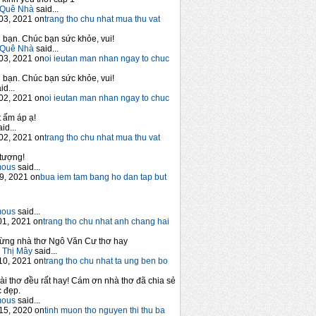
Quê Nhà
said...
03, 2021 on
trang tho chu nhat mua thu vat
bạn. Chúc bạn sức khỏe, vui!
Quê Nhà
said...
03, 2021 on
oi ieutan man nhan ngay to chuc
bạn. Chúc bạn sức khỏe, vui!
id...
02, 2021 on
oi ieutan man nhan ngay to chuc
 ấm áp ạ!
id...
02, 2021 on
trang tho chu nhat mua thu vat
tượng!
mous
said...
9, 2021 on
bua iem tam bang ho dan tap but
mous
said...
1, 2021 on
trang tho chu nhat anh chang hai
ừng nhà thơ Ngô Văn Cư thơ hay
 Thị Mây
said...
10, 2021 on
trang tho chu nhat ta ung ben bo
ài thơ đều rất hay! Cám ơn nhà thơ đã chia sẻ
 đẹp.
mous
said...
15, 2020 on
tinh muon tho nguyen thi thu ba