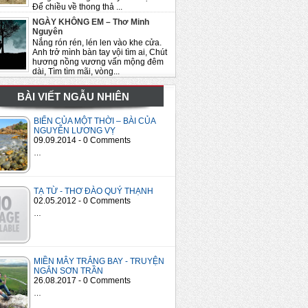
Để chiều về thong thả ...
NGÀY KHÔNG EM – Thơ Minh
Nguyên
Nắng rón rén, lén len vào khe cửa.
Anh trở mình bàn tay vội tìm ai, Chút
hương nồng vương vấn mộng đêm
dài, Tìm tìm mãi, vòng...
BÀI VIẾT NGẪU NHIÊN
BIỂN CỦA MỘT THỜI – BÀI CỦA
NGUYỄN LƯƠNG VỴ
09.09.2014 - 0 Comments
…
TẠ TỪ - THƠ ĐÀO QUÝ THẠNH
02.05.2012 - 0 Comments
…
MIỀN MÂY TRẮNG BAY - TRUYỆN
NGẮN SƠN TRẦN
26.08.2017 - 0 Comments
…