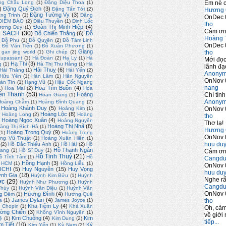
Em nè c
ng Châu Long
(1)
Đặng Diệu Thoa
(1)
)
Đặng Quý Địch
(3)
Đặng Tấn Tới
(2)
Hương 
Đặng Tường Vy
(3)
ng Trình
(1)
Đặng
OnDec 
ĐIỂM BÁO
(2)
Điêu Thuyền
(1)
Đinh Lốc
tho
Đoàn Thị Minh Hiệp
(4)
ương Duy
(1)
Cảm ơn 
 SÁCH
(30)
Đỗ Chiến Thắng
(6)
Đỗ
Hoàng 
Đỗ Phu
(1)
Đỗ Quyên
(2)
Đỗ Tâm Linh
OnDec 
)
Đỗ Văn Tiến
(1)
Đỗ Xuân Phương
(1)
Giang
tho
gan jing world
(1)
Ghi chép
(2)
upassant
(1)
Hà Đoàn
(2)
Hạ Ly
(1)
Hà
Mới đọc
Hạ Thi
(3)
g
(1)
Hà Thị Thu Hằng
(1)
Hà
lãnh đạo
Hải Thuỵ
(6)
Hải Thăng
(1)
Hải Yến
(2)
Anony
 Hữu Yên
(1)
Hàn Lâm
(1)
Hãn Nguyên
OnNov 
àn Tín
(1)
Hạng Vũ
(1)
Hậu Cốc Ngang
nang
Hoa Tím Buồn
(4)
1)
Hoa Mai
(2)
Hoa
ền Thanh
(53)
Chí tình
Hoàng
Hoan Giang
(1)
Anony
Hoàng Chẫm
(1)
Hoàng Đình Quang
(2)
Hoàng Khánh Duy
(5)
OnNov 
Hoàng Kim
(1)
)
Hoàng Lộc
(8)
Hoàng Long
(2)
Hoàng
tho
Hoàng Ngọc Xuân
(4)
Hoàng Nguyên
Thơ lạ!
Hoàng Thị Nhã
(8)
àng Thị Bích Hà
(1)
Hương 
Hoàng Trọng Quý
(9)
(1)
Hoàng Trọng
OnNov 
ng Vũ Thuật
(1)
Hoàng Xuân Hiến
(1)
huu du
(2)
Hồ Đắc Thiếu Anh
(1)
Hồ Hải
(2)
Hồ
Hồ Thanh Ngân
uang
(1)
Hồ Sĩ Duy
(1)
Cảm ơn 
Hồ Tịnh Thuỷ
(21)
ồ Tĩnh Tâm
(1)
Hồ
Cangdu
Hồng Hạnh
(3)
. HCM
(1)
Hồng Liễu
(1)
OnNov 
ICHI
(5)
Huy Nguyên
(15)
Huy Vọng
huu du
nh Gia
(18)
Huỳnh Kim Bửu
(1)
Huỳnh
Nghe rấ
ớc
(29)
Huỳnh Như Phương
(1)
Huỳnh
Cangdu
Thúy
(1)
Huỳnh Văn Diệu
(1)
Huỳnh Văn
OnNov 
Hương Đình
(4)
g Đêm
(1)
Hương Quê
James Dylan
(4)
tho
a
(1)
James Joyce
(1)
Kha Tiệm Ly
(4)
 Chopin
(1)
Khả Xuân
Oh, cảm
ờng Chiến
(3)
Khổng Vĩnh Nguyên
(1)
về giới 
Kim Chuông
(4)
Kim
ệ
(1)
Kim Dung
(2)
tiếp...
m Tiết
(10)
Ký
Kim Yến
(1)
Kỳ Nam
(2)