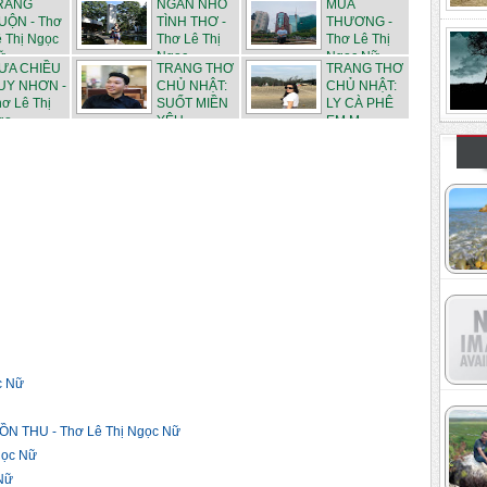
RĂNG
NGĂN NHỎ
MÙA
UỘN - Thơ
TÌNH THƠ -
THƯƠNG -
 Thị Ngọc
Thơ Lê Thị
Thơ Lê Thị
ữ
Ngọc...
Ngọc Nữ
ƯA CHIỀU
TRANG THƠ
TRANG THƠ
UY NHƠN -
CHỦ NHẬT:
CHỦ NHẬT:
ơ Lê Thị
SUỐT MIỀN
LY CÀ PHÊ
ọ...
YÊU -...
EM M...
c Nữ
 THU - Thơ Lê Thị Ngọc Nữ
gọc Nữ
Nữ