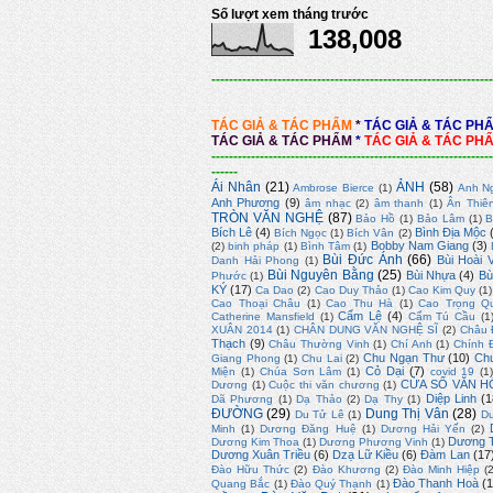
Số lượt xem tháng trước
138,008
----------------------------------------------------------------
TÁC GIẢ & TÁC PHẨM
*
TÁC GIẢ & TÁC PH
TÁC GIẢ & TÁC PHẨM
*
TÁC GIẢ & TÁC PH
----------------------------------------------------------------
------
Ái Nhân
(21)
ẢNH
(58)
Ambrose Bierce
(1)
Anh N
Anh Phương
(9)
âm nhạc
(2)
âm thanh
(1)
Ân Thiê
TRÒN VĂN NGHỆ
(87)
Bảo Hồ
(1)
Bảo Lâm
(1)
B
Bích Lê
(4)
Bình Địa Mộc
Bích Ngọc
(1)
Bích Vân
(2)
Bobby Nam Giang
(3)
(2)
binh pháp
(1)
Bình Tâm
(1)
Bùi Đức Ánh
(66)
Bùi Hoài 
Danh Hải Phong
(1)
Bùi Nguyên Bằng
(25)
Bùi Nhựa
(4)
Bù
Phước
(1)
KÝ
(17)
Ca Dao
(2)
Cao Duy Thảo
(1)
Cao Kim Quy
(1)
Cao Thoại Châu
(1)
Cao Thu Hà
(1)
Cao Trọng Q
Cẩm Lệ
(4)
Catherine Mansfield
(1)
Cẩm Tú Cầu
(1
XUÂN 2014
(1)
CHÂN DUNG VĂN NGHỆ SĨ
(2)
Châu 
Thạch
(9)
Châu Thường Vinh
(1)
Chí Anh
(1)
Chính 
Chu Ngạn Thư
(10)
Ch
Giang Phong
(1)
Chu Lai
(2)
Cỏ Dại
(7)
Miện
(1)
Chúa Sơn Lâm
(1)
covid 19
(1
CỬA SỔ VĂN H
Dương
(1)
Cuộc thi văn chương
(1)
Diệp Linh
(1
Dã Phương
(1)
Dạ Thảo
(2)
Dạ Thy
(1)
ĐƯỜNG
(29)
Dung Thị Vân
(28)
Du Tử Lê
(1)
D
Minh
(1)
Dương Đăng Huệ
(1)
Dương Hải Yến
(2)
Dương T
Dương Kim Thoa
(1)
Dương Phương Vinh
(1)
Dương Xuân Triều
(6)
Dzạ Lữ Kiều
(6)
Đàm Lan
(17
Đào Hữu Thức
(2)
Đào Khương
(2)
Đào Minh Hiệp
(
Đào Thanh Hoà
(1
Quang Bắc
(1)
Đào Quý Thạnh
(1)