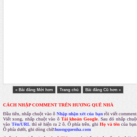
« Bài đăng Mới hơn
Trang chủ
Bài đăng Cũ hơn »
CÁCH NHẬP COMMENT TRÊN HƯƠNG QUÊ NHÀ
Đầu tiên, nhấp chuột vào ô
Nhập nhận xét của bạn
rồi viết comment
Viết xong, nhấp chuột vào ô
Tài khoản Google
.
Sau đó nhấp chuộ
vào
Tên/URL
thì sẽ hiện ra 2 ô. Ô phía trên, ghi
Họ và tên
của bạn
Ô phía dưới, ghi dòng chữ:
huongquenha.com