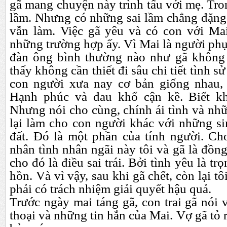
gã mang chuyện này trình tấu với mẹ. Tron
lầm. Nhưng có những sai lầm chẳng đặng 
vẫn làm. Việc gã yêu và có con với Mai
những trường hợp ấy. Vì Mai là người ph
đàn ông bình thường nào như gã không 
thấy không cần thiết đi sâu chi tiết tình sử
con người xưa nay cơ bản giống nhau, 
Hạnh phúc và đau khổ cận kề. Biết k
Nhưng nói cho cùng, chính ái tình và nh
lại làm cho con người khác với những sin
đất. Đó là một phần của tính người. Ch
nhân tình nhân ngãi này tôi và gã là đồn
cho đó là điều sai trái. Bởi tình yêu là tr
hồn. Và vì vậy, sau khi gã chết, còn lại tô
phải có trách nhiệm giải quyết hậu quả.
Trước
ngày mai táng gã, con trai gã nói 
thoại và những tin hắn của Mai. Vợ gã tỏ 