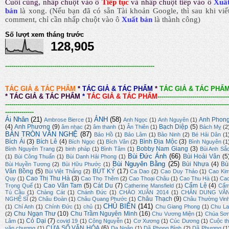
Cuối cùng, nhấp chuột vào ô
Tiếp tục
và nhấp chuột tiếp vào ô
Xuấ
bản
là xong.
(Nếu bạn đã có sẵn Tài khoản Google, thì sau khi viế
comment, chỉ cần nhấp chuột vào ô
Xuất bản
là thành công
)
Số lượt xem tháng trước
128,905
-------------------------------------------------------------------------
TÁC GIẢ & TÁC PHẨM
*
TÁC GIẢ & TÁC PHẨM
*
TÁC GIẢ & TÁC PHẨ
*
TÁC GIẢ & TÁC PHẨM
*
TÁC GIẢ & TÁC PHẨM
-----------------------------------
-------------------------------------------------------------------------------------------------------------
--------------
Ái Nhân
(21)
ẢNH
(58)
Anh Phon
Ambrose Bierce
(1)
Anh Ngọc
(1)
Anh Nguyên
(1)
(4)
Anh Phương
(9)
Bạch Diệp
(5)
âm nhạc
(2)
âm thanh
(1)
Ân Thiên
(1)
Bách Mỵ
(2
BÀN TRÒN VĂN NGHỆ
(87)
Bảo Hồ
(1)
Bảo Lâm
(1)
Bảo Ninh
(2)
Bé Hải Dân
(1
Bích Ái
(3)
Bích Lê
(4)
Bình Địa Mộc
(3)
Bích Ngọc
(1)
Bích Vân
(2)
Bình Nguyên
(1
Bobby Nam Giang
(3)
Bình Nguyên Trang
(2)
binh pháp
(1)
Bình Tâm
(1)
Bùi Anh Sắ
Bùi Đức Ánh
(66)
Bùi Hoài Vân
(5
(1)
Bùi Công Thuấn
(1)
Bùi Danh Hải Phong
(1)
Bùi Nguyên Bằng
(25)
Bùi Nhựa
(4)
Bù
Bùi Huyền Tương
(2)
Bùi Hữu Phước
(1)
Văn Bồng
(5)
BÚT KÝ
(17)
Bùi Việt Thắng
(2)
Ca Dao
(2)
Cao Duy Thảo
(1)
Cao Ki
Cao Thị Thu Hà
(3)
Quy
(1)
Cao Thọ Thêm
(2)
Cao Thoại Châu
(1)
Cao Thu Hà
(1)
Ca
Cao Văn Tam
(5)
Cát Du
(7)
Cẩm Lệ
(4)
Trọng Quế
(1)
Catherine Mansfield
(1)
Cẩ
Tú Cầu
(1)
Chàng Cát
(1)
Chánh Đức
(1)
CHÀO XUÂN 2014
(1)
CHÂN DUNG VĂ
Châu Thạch
(9)
NGHỆ SĨ
(2)
Châu Đoàn
(1)
Châu Quang Phước
(1)
Châu Thường Vin
CHỦ BIÊN
(141)
(1)
Chí Anh
(1)
Chính Đức
(1)
chủ
(1)
Chu Giang Phong
(1)
Chu La
Chu Ngạn Thư
(10)
Chu Trầm Nguyên Minh
(16)
(2)
Chu Vương Miện
(1)
Chúa Sơ
Cỏ Dại
(7)
Lâm
(1)
covid 19
(1)
Công Nguyễn
(1)
Cơ Xương
(1)
Cúc Dương
(1)
Cuộc th
CỬA SỔ VĂN HÓA
(6)
văn chương
(1)
Dạ Ngân
(1)
Dã Phong Bình
(2)
Dã Phương
(1