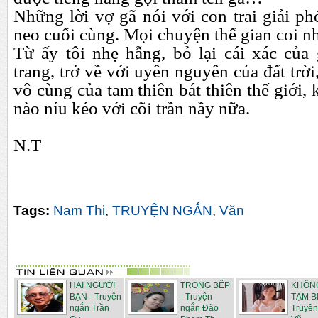
Những lời vợ gã nói với con trai giải ph
neo cuối cùng. Mọi chuyện thế gian coi n
Từ ấy tôi nhẹ hẫng, bỏ lại cái xác của 
trang, trở về với uyên nguyên của đất trời,
vô cùng của tam thiên bát thiên thế giới,
nào níu kéo với cõi trần nầy nữa.
N.T
Tags:
Nam Thi
,
TRUYỆN NGẮN
,
Văn
HAI NGƯỜI
TRONG BẾP
KHÔNG
BẠN - Truyện
- Truyện
TẠM BI
ngắn Trần
ngắn Đào
Truyện