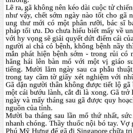
Lẽ ra, gã không nên kéo dài cuộc tử chiến
như vậy, chết sớm ngày nào tốt cho gã n
ung thư mới có một phân rưỡi, bác sĩ bả
pháp tối ưu. Do chưa hiểu biết mấy về u
với hy vọng sẽ giải quyết dứt điểm cái củ
người ai chả có bệnh, không bệnh nầy th
mắn phát hiện bệnh sớm - trong rủi có 
hăng hái lên bàn mổ với một vị giáo s
tiếng. Mười lăm ngày sau ca phẫu thuật,
trong tay cầm tờ giấy xét nghiệm với nh
Gã dặn người thân không được tiết lộ gã 
một cái bướu lành, cắt đi là xong. Gã trở
ngày và mấy tháng sau gã được quy hoạch
nguồn của tỉnh.
Mười ba tháng sau lần mổ thứ nhất, sứ
nhanh chóng. Thầy thuốc nội bó tay. Vợ 
Phú Mỹ Hưng để gã đi Singapore chữa trị