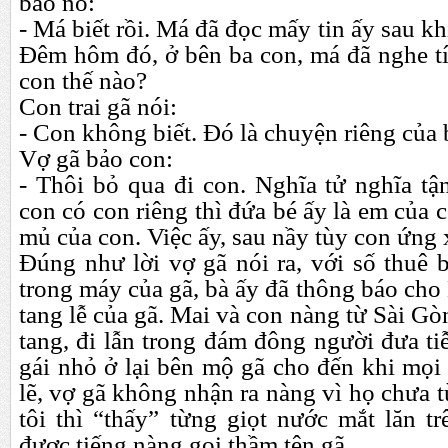
bảo nó:
- Má biết rồi. Má đã đọc mấy tin ấy sau k
Đêm hôm đó, ở bên ba con, má đã nghe t
con thế nào?
Con trai gã nói:
- Con không biết. Đó là chuyện riêng củ
Vợ gã bảo con:
- Thôi bỏ qua đi con. Nghĩa tử nghĩa t
con có con riêng thì đứa bé ấy là em của
mủ của con. Việc ấy, sau nầy tùy con ứng 
Đúng như lời vợ gã nói ra, với số thuê 
trong máy của gã, bà ấy đã thông báo cho
tang lễ của gã. Mai và con nàng từ Sài Gò
tang, đi lẫn trong đám đông người đưa t
gái nhỏ ở lại bên mộ gã cho đến khi mọi
lẽ, vợ gã không nhận ra nàng vì họ chưa
tôi thì “thấy” từng giọt nước mắt lăn t
được tiếng nàng gọi thầm tên gã…