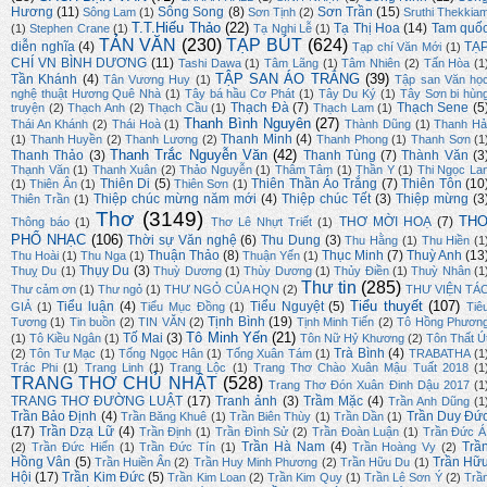
Hương
(11)
Sông Song
(8)
Sơn Trần
(15)
Sông Lam
(1)
Sơn Tịnh
(2)
Sruthi Thekkia
T.T.Hiếu Thảo
(22)
Tạ Thị Hoa
(14)
Tam quố
(1)
Stephen Crane
(1)
Tạ Nghi Lễ
(1)
TẢN VĂN
(230)
TẠP BÚT
(624)
diễn nghĩa
(4)
TẠ
Tạp chí Văn Mới
(1)
CHÍ VN BÌNH DƯƠNG
(11)
Tashi Dawa
(1)
Tâm Lãng
(1)
Tâm Nhiên
(2)
Tấn Hòa
(1
TẬP SAN ÁO TRẮNG
(39)
Tần Khánh
(4)
Tân Vương Huy
(1)
Tập san Văn họ
nghệ thuật Hương Quê Nhà
(1)
Tây bá hầu Cơ Phát
(1)
Tây Du Ký
(1)
Tây Sơn bi hùn
Thạch Đà
(7)
Thạch Sene
(5
truyện
(2)
Thạch Anh
(2)
Thạch Cầu
(1)
Thạch Lam
(1)
Thanh Bình Nguyên
(27)
Thái An Khánh
(2)
Thái Hoà
(1)
Thành Dũng
(1)
Thanh Hả
Thanh Minh
(4)
(1)
Thanh Huyền
(2)
Thanh Lương
(2)
Thanh Phong
(1)
Thanh Sơn
(1
Thanh Trắc Nguyễn Văn
(42)
Thanh Thảo
(3)
Thanh Tùng
(7)
Thành Văn
(3
Thạnh Văn
(1)
Thanh Xuân
(2)
Thảo Nguyễn
(1)
Thâm Tâm
(1)
Thần Y
(1)
Thi Ngọc La
Thiên Di
(5)
Thiên Thần Áo Trắng
(7)
Thiên Tôn
(10
(1)
Thiên Ân
(1)
Thiên Sơn
(1)
Thiệp chúc mừng năm mới
(4)
Thiệp chúc Tết
(3)
Thiệp mừng
(3
Thiên Trần
(1)
Thơ
(3149)
TH
THƠ MỜI HOẠ
(7)
Thông báo
(1)
Thơ Lê Nhựt Triết
(1)
PHỔ NHẠC
(106)
Thời sự Văn nghệ
(6)
Thu Dung
(3)
Thu Hằng
(1)
Thu Hiền
(1
Thuận Thảo
(8)
Thục Minh
(7)
Thuỳ Anh
(13
Thu Hoài
(1)
Thu Nga
(1)
Thuận Yến
(1)
Thụy Du
(3)
Thuỵ Du
(1)
Thuỳ Dương
(1)
Thùy Dương
(1)
Thủy Điền
(1)
Thuỳ Nhân
(1
Thư tin
(285)
Thư cảm ơn
(1)
Thư ngỏ
(1)
THƯ NGỎ CỦA HQN
(2)
THƯ VIỆN TÁ
Tiểu thuyết
(107)
Tiểu luận
(4)
Tiểu Nguyệt
(5)
GIẢ
(1)
Tiểu Mục Đồng
(1)
Tiê
Tịnh Bình
(19)
Tương
(1)
Tin buồn
(2)
TIN VĂN
(2)
Tịnh Minh Tiến
(2)
Tô Hồng Phươn
Tô Minh Yến
(21)
Tố Mai
(3)
(1)
Tô Kiều Ngân
(1)
Tôn Nữ Hỷ Khương
(2)
Tôn Thất Ú
Trà Bình
(4)
(2)
Tôn Tư Mạc
(1)
Tống Ngọc Hân
(1)
Tống Xuân Tám
(1)
TRABATHA
(1
Trác Phi
(1)
Trang Linh
(1)
Trang Lộc
(1)
Trang Thơ Chào Xuân Mậu Tuất 2018
(1
TRANG THƠ CHỦ NHẬT
(528)
Trang Thơ Đón Xuân Đinh Dậu 2017
(1
TRANG THƠ ĐƯỜNG LUẬT
(17)
Tranh ảnh
(3)
Trầm Mặc
(4)
Trần Anh Dũng
(1
Trần Bảo Định
(4)
Trần Duy Đứ
Trần Băng Khuê
(1)
Trần Biên Thùy
(1)
Trần Dần
(1)
(17)
Trần Dzạ Lữ
(4)
Trần Định
(1)
Trần Đình Sử
(2)
Trần Đoàn Luận
(1)
Trần Đức Á
Trần Hà Nam
(4)
Trầ
(2)
Trần Đức Hiển
(1)
Trần Đức Tín
(1)
Trần Hoàng Vy
(2)
Hồng Vân
(5)
Trần Hữ
Trần Huiền Ân
(2)
Trần Huy Minh Phương
(2)
Trần Hữu Du
(1)
Hội
(17)
Trần Kim Đức
(5)
Trần Kim Loan
(2)
Trần Kim Quy
(1)
Trần Lê Sơn Ý
(2)
Trầ