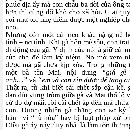
phúc địa ấy mà con cháu ba đời của ông ta
hơn thì cũng đỡ khổ cho xã hội. Giải qu
coi như tôi nhẹ thêm được một nghiệp ch
neo.
Nhưng còn một cái neo khác nặng nề hơ
tình – nợ tình. Khi gã hôn mê sâu, con trai
di động của gã. Ý định của nó là giữ cái 
của cha để làm kỷ niệm. Nó mở xem n
được mà gã chưa kịp xóa. Trong những ti
một bà tên Mai, nội dung
“giá g
anh…”
và
“em và con xin được để tang a
Thật ra, từ khi biết cái chết sắp cận kề
dan díu vụng trộm giữa gã và Mai thổ lộ v
cứ do dự mãi, rồi cái chết ập đến mà chưa 
con. Đương nhiên gã chẳng còn sợ kỷ l
hành vi “hủ hóa” hay bị luật pháp xử phạ
Điều gã áy náy duy nhất là làm tổn thương