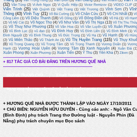
Vân Đồn
(3)
Vân Giang
(12)
Văn Trọng Hùng
(1)
Vân Khanh
(2)
(32)
Vân Tùng
(2)
Vi Ánh Ngọc
(2)
Vi Quốc Hiệp
(1)
Victor Remizov
(1)
VIDEO CLIP
(2
Viễn Trình
(25)
Vĩn
Vĩnh Sơn
(7)
Việt Quỳnh
(1)
Việt Trang
(1)
Việt Trương
(1)
Thông
(43)
Vĩnh Tuy
(21)
Võ Chân Cửu
(17)
Võ Chí Nhất
(3)
Võ Bá Cường
(1)
V
Võ Diệu Thanh
(18)
Võ Đông Điền
(4)
Công Liêm
(1)
Võ Dõng
(1)
Võ Hà
(1)
Võ Hạn
Võ Ngọc Thọ
(4)
Võ Như Văn
(3)
Võ Thị Nga
(13)
(2)
Võ Mỹ Cát
(1)
Võ Thị Thu Thủ
Võ Thuỵ Như Phương
(15)
Võ Xuân Phươn
(1)
Võ Văn Hoa
(1)
Võ Văn Luyến
(1)
(3)
Vũ Đình Huy
(9)
Vũ Bình Lục
(1)
vũ đạo
(1)
Vũ Đình Liên
(1)
Vũ Đình Minh
(1)
V
Vũ Hạnh
(3)
Đình Nguyệt
(2)
Vũ Đình Thung
(2)
Vũ Đức Trọng
(1)
Vũ Hạ
(1)
Vũ Hùn
Vũ Thị Huyền Trang
(115)
Vũ Miên Thảo
(5)
Vũ Thụy Khu
(2)
Vũ Thành An
(1)
(8)
Vũ Trọng Quang
(1)
Vũ Trọng Tâm
(2)
Vũ Trọng Thanh
(1)
Vương Doãn
(1)
Vươn
Vương Hoài Uyên
(4)
Vương Tâm
(3)
Xanh Nguyên
(4)
Hạnh
(1)
Xuân Đài
(1
Xuân Phong
(6)
Xuân Tiến
(20)
Ý Thu
(3)
Yên Kha
(7)
Xuân Phương
(1)
Ziken
(2)
-------------------------------------------------------------------------
+ 817 TÁC GIẢ CÓ BÀI ĐĂNG TRÊN HƯƠNG QUÊ NHÀ
-------------------------------------------------------------------------
TRỞ VỀ TRANG CHỦ
|
Email: huongquenha2023@gmail.com
|
Trang Web này chạy tốt nhất trên trình duyệt Google Chrome
+ HƯƠNG QUÊ NHÀ ĐƯỢC THÀNH LẬP VÀO NGÀY 17/10/2011
+ CHỦ BIÊN: NGUYỄN HỮU DUYÊN - Cùng các anh: - Ngô Văn C
(Bình Định) phụ trách Trang thơ Đường luật - Nguyễn Phin (Đà
Nẵng) phụ trách chuyên mục Đọc sách