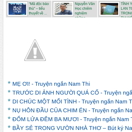
Qu...
Phạm Th...
Vũ...
“Mã độc báo
Nguyễn Văn
TÌNH 
thù” – tiểu
Học chiêm
LAN T
thuyết về ...
nghiệm
TRONG
những ...
THUYẾT
MẸ ƠI! - Truyện ngắn Nam Thi
TRƯỚC DI ẢNH NGƯỜI QUÁ CỐ - Truyện ngắ
DI CHÚC MỘT MỐI TÌNH - Truyện ngắn Nam T
NỤ HÔN ĐẦU CỦA CHIM ÉN - Truyện ngắn Na
ĐỐM LỬA ĐÊM BA MƯƠI - Truyện ngắn Nam 
BẦY SẺ TRONG VƯỜN NHÀ THƠ – Bút ký Na