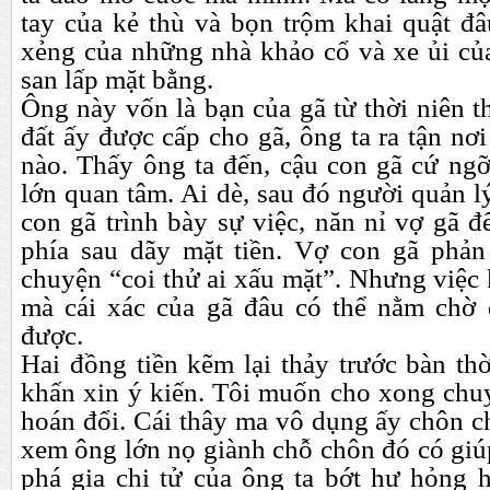
tay của kẻ thù và bọn trộm khai quật đâ
xẻng của những nhà khảo cổ và xe ủi của
san lấp mặt bằng.
Ông này vốn là bạn của gã từ thời niên th
đất ấy được cấp cho gã, ông ta ra tận nơ
nào. Thấy ông ta đến, cậu con gã cứ ng
lớn quan tâm. Ai dè, sau đó người quản l
con gã trình bày sự việc, năn nỉ vợ gã 
phía sau dãy mặt tiền. Vợ con gã phản
chuyện “coi thử ai xấu mặt”. Nhưng việc k
mà cái xác của gã đâu có thể nằm chờ
được.
Hai đồng tiền kẽm lại thảy trước bàn th
khấn xin ý kiến. Tôi muốn cho xong chu
hoán đổi. Cái thây ma vô dụng ấy chôn c
xem ông lớn nọ giành chỗ chôn đó có giú
phá gia chi tử của ông ta bớt hư hỏng