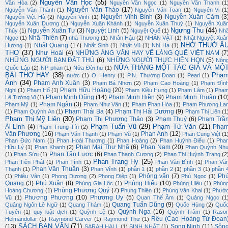
Nguyễn Văn Học
(55)
Văn Hòa
(2)
Nguyễn Văn Ngọc
(1)
Nguyễn Văn Thanh
(1
Nguyễn Văn Thảo
(17)
Nguyễn Văn Thành
(1)
Nguyễn Văn Toan
(1)
Nguyên Vi
(1
Nguyễn Vĩnh Bình
(3)
Nguyễn Xuân Cảm
(3
Nguyễn Việt Hà
(2)
Nguyễn Vinh
(1)
Nguyễn Xuân Dương
(1)
Nguyễn Xuân Khánh
(1)
Nguyễn Xuân Thuỷ
(1)
Nguyễn Xuâ
Ngưng Thu
(44)
Nguyễn Xuân Tư
(3)
Nguyệt Linh
(5)
Thủy
(1)
Nguyệt Quế
(1)
Nh
Nhã Thiên
(7)
Ngọc
(1)
nhà Thương
(1)
Nhân Hậu
(2)
NHÂN VẬT
(1)
Nhật Nguyệt Xuâ
NHỚ THUỞ Ấ
Nhật Quang
(17)
Hương
(1)
Nhất Sinh
(1)
Nhật Vũ
(1)
Nhi Hạ
(1)
THƠ
(37)
Như Hoài
(4)
NHỮNG ÁNG VĂN HAY VỀ LÀNG QUÊ VIỆT NAM
(7
NHỮNG NGƯỜI BẠN ĐÂT THỦ
(6)
NHỮNG NGƯỜI THỰC HIỆN HQN
(5)
Nôn
NỬA THÁNG MỘT TÁC GIẢ VÀ MỘ
Quốc Lập
(2)
NP phan
(1)
Nửa Đời hư
(1)
BÀI THƠ HAY
(38)
Phạ
nước
(1)
O. Henry
(1)
P.N. Thường Đoan
(1)
Pearl
(1)
Ánh
(34)
Phạm Anh Xuân
(3)
Phạm Bá Nhơn
(2)
Phạm Cao Hoàng
(1)
Phạm Đìn
Phạm Hữu Hoàng
(20)
Nghi
(1)
Phạm Hổ
(1)
Phạm Kiều Hưng
(1)
Phạm Lâm
(1)
Phạ
Phạm Minh Dũng
(14)
Phạm Minh Hiền
(9)
Phạm Minh Thuận
(10
Lê Tường Vi
(1)
Phạm Ngân
(3)
Phạm Mỹ
(1)
Phạm Như Vân
(1)
Phạm Phan Hòa
(1)
Phạm Phương La
Phạm Thái Ba
(4)
Phạm Thị Hải Dương
(9)
(1)
Phạm Quỳnh An
(1)
Phạm Thị Liên
(1
Phạm Thị Mỹ Liên
(30)
Phạm Thị Phương Thảo
(3)
Phạm Thuý
(6)
Phạm Trầ
Phạm Tuấn Vũ
(29)
Phạm Tử Văn
(21)
Ái Linh
(4)
Phạ
Phạm Trung Tín
(2)
Văn Phương
(16)
Phan Anh
(12)
Phạm Văn Thạnh
(1)
Phạm Vũ
(1)
Phan Cung Việt
(1
Phan Đức Nam
(1)
Phan Hoài Thương
(1)
Phan Hoàng
(2)
Phan Huỳnh Điểu
(1)
Pha
Phan Mai Thư Nhã
(6)
Phan Nam
(20)
Hữu Lý
(1)
Phan Khanh
(2)
Phan Quỳnh Nh
Phan Tấn Lược
(6)
(1)
Phan Sửu
(1)
Phan Thanh Cương
(2)
Phan Thị Huỳnh Trang
(2
Phan Trang Hy
(25)
Phan Tiên Phát
(1)
Phan Tình
(1)
Phan Văn Bình
(1)
Phan Vă
Phan Văn Thuần
(3)
Thạnh
(1)
Phan Vĩnh
(1)
phần 1
(1)
phần 2
(1)
phần 3
(1)
phần 
Phỏng vấn
(7)
Ph
(1)
Phiêu Vân
(1)
Phong Dương
(2)
Phong Điệp
(1)
Phú Ngọc
(1)
Quang
(3)
Phú Xuân
(8)
Phùng Hiếu
(10)
Phùng Gia Lộc
(1)
Phùng Hiệu
(1)
Phùn
Phùng Phương Quý
(7)
Hoàng Chương
(1)
Phụng Thiên
(1)
Phùng Văn Khai
(1)
Phướ
Phương Phương
(10)
Phương Uy
(5)
Vũ
(1)
Quan Thế Âm
(1)
Quảng Ngọc
(1
Quang Tuấn Dũng
(9)
Quảng Ngôn Lê Ngữ
(1)
Quang Thám
(1)
Quốc Hùng
(2)
Quố
Quỳnh Nga
(16)
Tuyên
(1)
quy luật dịch
(1)
Quỳnh Lệ
(1)
Quỳnh Trâm
(1)
Raso
Rêu (Cao Hoàng Từ Đoan
Helmandollar
(1)
Raymond Carver
(1)
Raymond Thư
(1)
SÁCH BẠN VĂN
(71)
(13)
Song Ninh
(11)
Sôn
SARAH HALL
(1)
SINH NHẬT
(1)