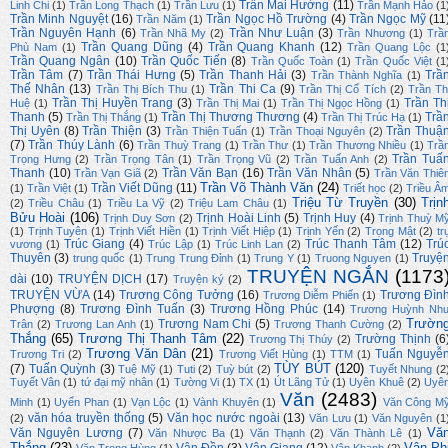
Trần Mai Hường
(11)
Linh Chi
(1)
Trần Long Thạch
(1)
Trần Lưu
(1)
Trần Mạnh Hảo
(1
Trần Minh Nguyệt
(16)
Trần Ngọc Hồ Trường
(4)
Trần Ngọc Mỹ
(11
Trần Năm
(1)
Trần Nguyên Hạnh
(6)
Trần Như Luận
(3)
Trần Nhã My
(2)
Trần Nhương
(1)
Trầ
Trần Quang Dũng
(4)
Trần Quang Khanh
(12)
Phù Nam
(1)
Trần Quang Lộc
(1
Trần Quang Ngân
(10)
Trần Quốc Tiến
(8)
Trần Quốc Toàn
(1)
Trần Quốc Việt
(1
Trần Tâm
(7)
Trần Thái Hưng
(5)
Trần Thanh Hải
(3)
Trầ
Trần Thành Nghĩa
(1)
Thế Nhân
(13)
Trần Thi Ca
(9)
Trần Thị Bích Thu
(1)
Trần Thị Cổ Tích
(2)
Trần Th
Trần Thị Huyền Trang
(3)
Trần Th
Huệ
(1)
Trần Thị Mai
(1)
Trần Thị Ngọc Hồng
(1)
Thanh
(5)
Trần Thị Thương Thương
(4)
Trầ
Trần Thị Thắng
(1)
Trần Thị Trúc Hạ
(1)
Thị Uyên
(8)
Trần Thiện
(3)
Trần Thuậ
Trần Thiện Tuấn
(1)
Trần Thoại Nguyên
(2)
(7)
Trần Thúy Lành
(6)
Trần Thuỳ Trang
(1)
Trần Thư
(1)
Trần Thương Nhiều
(1)
Trầ
Trần Tuấ
Trọng Hưng
(2)
Trần Trọng Tân
(1)
Trần Trọng Vũ
(2)
Trần Tuấn Anh
(2)
Thanh
(10)
Trần Văn Bạn
(16)
Trần Văn Nhân
(5)
Trần Vạn Giã
(2)
Trần Văn Thiê
Trần Võ Thành Văn
(24)
Trần Viết Dũng
(11)
(1)
Trần Việt
(1)
Triết học
(2)
Triều Â
Triệu Từ Truyền
(30)
Trịn
(2)
Triều Châu
(1)
Triều La Vỹ
(2)
Triệu Lam Châu
(1)
Bửu Hoài
(106)
Trịnh Hoài Linh
(5)
Trịnh Huy
(4)
Trịnh Duy Sơn
(2)
Trịnh Thuỳ M
(1)
Trịnh Tuyên
(1)
Trịnh Viết Hiền
(1)
Trịnh Viết Hiệp
(1)
Trịnh Yến
(2)
Trọng Mật
(2)
tr
Trúc Giang
(4)
Trúc Thanh Tâm
(12)
Trú
vương
(1)
Trúc Lập
(1)
Trúc Linh Lan
(2)
Thuyên
(3)
Truyệ
trung quốc
(1)
Trung Trung Đỉnh
(1)
Trung Y
(1)
Truong Nguyen
(1)
TRUYỆN NGẮN
(1173
dài
(10)
TRUYỆN DỊCH
(17)
Truyện ký
(2)
TRUYỆN VỪA
(14)
Trương Công Tưởng
(16)
Trương Đìn
Trương Diễm Phiến
(1)
Phượng
(8)
Trương Đình Tuấn
(3)
Trương Hồng Phúc
(14)
Trương Huỳnh Nh
Trườn
Trương Nam Chi
(5)
Trân
(2)
Trương Lan Anh
(1)
Trương Thanh Cường
(2)
Thắng
(65)
Trương Thị Thanh Tâm
(22)
Trường Thịnh
(6
Trương Thị Thúy
(2)
Trương Văn Dân
(21)
Tuấn Nguyễ
Trương Tri
(2)
Trương Viết Hùng
(1)
TTM
(1)
TÙY BÚT
(120)
(7)
Tuấn Quỳnh
(3)
Tuệ Mỹ
(1)
Tuti
(2)
Tuỳ bút
(2)
Tuyết Nhung
(2
Tuyết Vân
(1)
tứ đại mỹ nhân
(1)
Tường Vi
(1)
TX
(1)
Út Lãng Tử
(1)
Uyên Khuê
(2)
Uyê
Văn
(2483)
Minh
(1)
Uyển Phan
(1)
Vạn Lộc
(1)
Vành Khuyên
(1)
Văn Công M
văn hóa truyền thống
(5)
Văn học nước ngoài
(13)
(2)
Văn Lưu
(1)
Văn Nguyên
(1
Vă
Văn Nguyên Lương
(7)
Văn Nhược Ba
(1)
Văn Thạnh
(2)
Văn Thành Lê
(1)
Thắng
(23)
Vân Ph