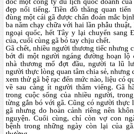
đốc một công ty du lịch quốc doanh của
đẹp nổi tiếng. Tiền đồ thăng quan tiến
đùng một cái gã được chẩn đoán mắc bịnh
ba năm chạy chữa với hai lần phẫu thuật, 
ngoại quốc, hết Tây y lại chuyển sang Đ
của, cuối cùng gã bó tay chịu chết.
Gã chết, nhiều người thương tiếc nhưng 
bớt đi một người ngáng đường hoạn lộ 
nhà thương mổ đợt đầu, người ta lũ lư
người thực lòng quan tâm chia sẻ, nhưng 
xem thử gã bệ rạc đến mức nào, liệu có 
về sau càng ít người thăm viếng. Gã h
trong cuộc sống của nhiều người, tron
từng gắn bó với gã. Cũng có người thực
gã nhưng do hoàn cảnh riêng nên khôn
nguyện. Cuối cùng, chỉ còn vợ con n
bệnh trong những ngày còn lại của gã
thường.