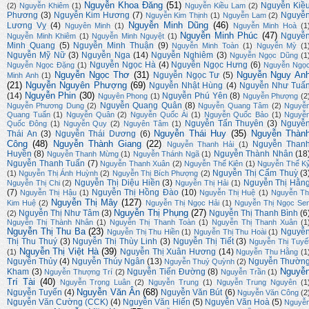
Nguyễn Khoa Đăng
(51)
Nguyễn Kiề
(2)
Nguyễn Khiêm
(1)
Nguyễn Kiều Lam
(2)
Phương
(3)
Nguyễn Kim Hương
(7)
Nguyễ
Nguyễn Kim Thịnh
(1)
Nguyễn Lam
(2)
Nguyễn Minh Dũng
(46)
Lương Vỵ
(4)
Nguyên Minh
(1)
Nguyễn Minh Hoà
(1
Nguyễn Minh Phúc
(47)
Nguyễ
Nguyễn Minh Khiêm
(1)
Nguyễn Minh Nguyệt
(1)
Minh Quang
(5)
Nguyễn Minh Thuận
(9)
Nguyễn Minh Toàn
(1)
Nguyễn Mỳ
(1
Nguyễn Mỹ Nữ
(3)
Nguyễn Nga
(14)
Nguyễn Nghiêm
(3)
Nguyễn Ngọc Dũng
(1
Nguyễn Ngọc Hà
(4)
Nguyễn Ngọc Hưng
(6)
Nguyễn Ngọc Đặng
(1)
Nguyễn Ngọ
Nguyễn Ngọc Thơ
(31)
Nguyễn Nguy An
Nguyễn Ngọc Tư
(5)
Minh Anh
(1)
(21)
Nguyễn Nguyên Phượng
(69)
Nguyễn Nhật Hùng
(4)
Nguyễn Như Tuấ
Nguyễn Phin
(30)
(14)
Nguyễn Phú Yên
(8)
Nguyên Phong
(1)
Nguyễn Phượng
(2
Nguyễn Quang Quân
(8)
Nguyễn Phương Dung
(2)
Nguyễn Quang Tâm
(2)
Nguyễ
Quang Tuấn
(1)
Nguyễn Quân
(2)
Nguyễn Quốc Ái
(1)
Nguyễn Quốc Bảo
(1)
Nguyễ
Nguyễn Tấn Thuyên
(3)
Nguyễ
Quốc Đông
(1)
Nguyễn Quy
(2)
Nguyên Tâm
(1)
Nguyễn Thái Huy
(35)
Nguyễn Thàn
Thái An
(3)
Nguyễn Thái Dương
(6)
Công
(48)
Nguyễn Thành Giang
(22)
Nguyễn Than
Nguyễn Thanh Hải
(1)
Huyền
(8)
Nguyễn Thành Nhân
(18
Nguyễn Thanh Mừng
(1)
Nguyễn Thánh Ngã
(1)
Nguyễn Thanh Tuấn
(7)
Nguyễn Thanh Xuân
(2)
Nguyễn Thế Kiên
(1)
Nguyễn Thế K
Nguyễn Thị Cẩm Thuỳ
(3
(1)
Nguyễn Thị Ánh Huỳnh
(2)
Nguyễn Thị Bích Phượng
(2)
Nguyễn Thị Diệu Hiền
(3)
Nguyễn Thị Hằn
Nguyễn Thị Chi
(2)
Nguyễn Thị Hải
(1)
(7)
Nguyễn Thị Hồng Đào
(10)
Nguyễn Thị Hậu
(1)
Nguyễn Thị Huệ
(1)
Nguyễn Th
Nguyễn Thị Mây
(127)
Kim Huệ
(2)
Nguyễn Thị Ngọc Hải
(1)
Nguyễn Thị Ngọc Se
Nguyễn Thị Phụng
(27)
Nguyễn Thị Như Tâm
(3)
Nguyễn Thị Thanh Bình
(6
(2)
Nguyễn Thị Thành Nhân
(1)
Nguyễn Thị Thanh Toàn
(1)
Nguyễn Thị Thanh Xuân
(1
Nguyễn Thị Thu Ba
(23)
Nguyễ
Nguyễn Thị Thu Hiền
(1)
Nguyễn Thị Thu Hoài
(1)
Thị Thu Thuý
(3)
Nguyễn Thị Thùy Linh
(3)
Nguyễn Thị Tiết
(3)
Nguyễn Thị Tuyế
Nguyễn Thị Việt Hà
(39)
Nguyễn Thị Xuân Hương
(14)
(1)
Nguyễn Thu Hằng
(1
Nguyễn Thủy
(4)
Nguyễn Thúy Ngân
(13)
Nguyễn Thườn
Nguyễn Thuý Quỳnh
(2)
Nguyễ
Kham
(3)
Nguyễn Tiến Đường
(8)
Nguyễn Thượng Trí
(2)
Nguyễn Trần
(1)
Trí Tài
(40)
Nguyễn Trọng Luân
(2)
Nguyễn Trung
(1)
Nguyễn Trung Nguyên
(1
Nguyễn Văn Ân
(68)
Nguyễn Tuyển
(4)
Nguyễn Văn Bút
(6)
Nguyễn Văn Công
(2
Nguyễn Văn Cường (CCK)
(4)
Nguyễn Văn Hiến
(5)
Nguyễn Văn Hoà
(5)
Nguyễ