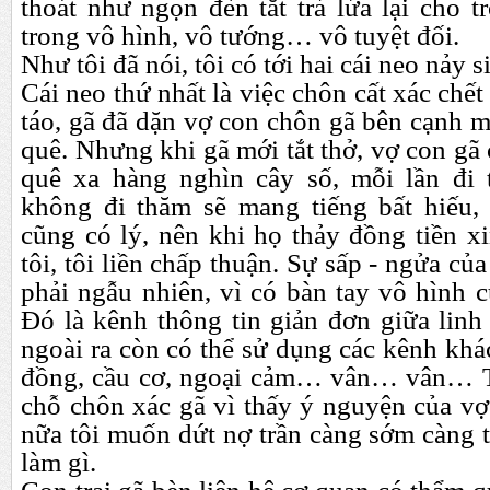
thoát như ngọn đèn tắt trả lửa lại cho tr
trong vô hình, vô tướng… vô tuyệt đối.
Như tôi đã nói, tôi có tới hai cái neo nảy s
Cái neo thứ nhất là việc chôn cất xác chết
táo, gã đã dặn vợ con chôn gã bên cạnh 
quê. Nhưng khi gã mới tắt thở, vợ con gã
quê xa hàng nghìn cây số, mỗi lần đi
không đi thăm sẽ mang tiếng bất hiếu, 
cũng có lý, nên khi họ thảy đồng tiền x
tôi, tôi liền chấp thuận. Sự sấp - ngửa củ
phải ngẫu nhiên, vì có bàn tay vô hình c
Đó là kênh thông tin giản đơn giữa linh
ngoài ra còn có thể sử dụng các kênh kh
đồng, cầu cơ, ngoại cảm… vân… vân… Tô
chỗ chôn xác gã vì thấy ý nguyện của vợ
nữa tôi muốn dứt nợ trần càng sớm càng t
làm gì.