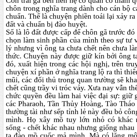
Con trai gã bèn liên hệ cơ quan có thẩm 
chôn trong nghĩa trang dành cho cán bộ c
chuẩn. Thế là chuyện phiền toái lại xảy r
đất và chuẩn bị đào huyệt.
Số là lô đất được cấp để chôn gã trước đó
chọn làm sinh phần của mình theo sự tư 
lý nhưng vì ông ta chưa chết nên chưa là
thức. Chuyện này được giữ kín bởi ông t
đó, xuất hiện trong các hội nghị, trên tr
chuyện xí phần ở nghĩa trang lộ ra thì thiê
mũi, các đối thủ trong quan trường sẽ kh
chết cũng trầy vi tróc vảy. Xưa nay vẫn th
chức quyền đều làm hai việc đại sự: giữ 
các Pharaoh, Tần Thủy Hoàng, Tào Tháo c
thường tài như sếp tỉnh lẻ này đều bỏ cô
mình. Họ xây mồ tuy lớn nhỏ có khác 
sống - chết khác nhau nhưng giống nhau 
ta đào mồ cuốc mả mình. Mà có lăng mộ