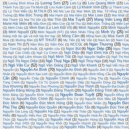
Lương Sơn
(27)
(3)
Lưu Ly
(6)
Lưu Quang Minh
(15)
Lương Đình Khoa
(1)
Lư
Lý Khánh Vinh
(15)
Thành Tựu
(1)
Lưu Thị Mười
(2)
Lưu Xuân Cảnh
(2)
Lý Thành Lon
M.T.N.H
(7)
(1)
Lý Thời Miễn
(1)
Mã Nhị Lan
(1)
Mạc Minh
(2)
Mạc Tố Hồng
(1)
Mạ
Mai Đức Trung
(6)
Mai Loan
(12)
Tường
(2)
Mai Hạnh
(1)
Mai Kiệm
(1)
Mai Nhật
(2
Mai Tuyết
(37)
Mang Viên Long
(63
Mai Thìn
(3)
Mai Thanh
(1)
Mai Thị Vân
(1)
Marie Hải Miên
(4)
Mẫu Đơn
(1)
Mèo Con
(1)
Mi Thu
(1)
Miên Đức Thắng
(2)
Miên Lin
Minh Đan (Lọ Lem Đất Võ)
(6)
Minh Nguyên
(15)
Minh Nguyễ
(1)
Minh Châu
(2)
Minh Vy
(25)
(3)
Minh Nguyệt
(15)
Minh Nguyệt (NT)
(1)
Minh Nhân Tông
(1)
Mỗ
Mộng Cầm
(8)
Mùa Xanh
(3
tháng một tác giả và một bài thơ hay
(2)
Mộng Nam
(1)
MỸ THUẬT
(6)
Mưa
(1)
Mường Mán
(1)
My Tiên
(1)
Mỹ Vân
(1)
Nam Art
(2)
Nam Ca
Ngàn Thương
(33)
Nam Thi
(17)
NCCGL
(4)
(1)
Năm Bửu
(1)
Nấm Độc
(1)
Ngà
Ngọc Diệp
(35)
Ngọc Bút
(8)
Đẹp Tươi
(1)
nghệ thuật.
(1)
nghiên cứu
(1)
Ngọc Thịn
Ngô Diệp
(6)
Ngô Đình Hải
(7)
(1)
Ngô Càn Chiểu
(1)
Ngô Cự Chính
(2)
Ngô Hồn
Ngô Minh Trãi
(3)
Nhung
(1)
Ngô Liêm Khoan
(1)
Ngô Nguyên Ngiễm
(1)
Ngô Thị Ho
Ngô Thuý Nga
(30)
Ngô Thị Ngọc Diệp
(10)
Ngô Thúy Nga
(16)
Ngô Thy Họ
(1)
Ngô Văn Cư
(52)
(7)
Ngô Văn Giảng
(11)
Ngô Văn Khanh
(17)
Ngô Viết Hòa
(2
Nguyễn An Bình
(70)
Nguyễn An Đình
(4)
Nguyễn
(1)
Nguyễn Ánh 9
(1)
Nguyễn B
Nguyê
Nhân
(1)
Nguyễn Bích Sao Linh
(1)
Nguyễn Bình
(1)
Nguyễn Bính Hồng Cầu
(2)
Cẩn
(26)
Nguyễn Chinh
(4)
Nguyễn Châu
(2)
Nguyễn Công Thụ
(2)
Nguyễn Côn
Nguyễ
Tùng Chinh
(1)
Nguyễn Cử Tú Quỳnh
(2)
Nguyên Diệp
(1)
Nguyễn Dũng
(1)
Duy Khương
(6)
Nguyễn Duy Thịnh
(3)
Nguyễn Duy Phương
(1)
Nguyễn Đại Duẩn
(2
Nguyễn Đặng Mừng
(3)
Nguyễn Đăng Thanh
(20)
Nguyễn Đăng Trình
(4)
Nguyễ
Nguyễn Đoan Tuyết
(25)
Đình Bảng
(1)
Nguyễn Đình Trọng
(1)
Nguyễn Đồng Bộ
Nguyễn Đức Chính
(5)
Nguyễ
Thảo
(1)
Nguyễn Đức Cơ
(1)
Nguyễn Đức Mậu
(2)
Nguyễn Đứ
Đức Minh
(6)
Nguyễn Đức Minh Hùng
(10)
Nguyễn Đức Nhân
(1)
Phú Thọ
(26)
Nguyễn Đức Quyền
(4)
Nguyễn Đức Tấn
(6)
Nguyễn Đức Tình
(4
Nguyên Hạ
(11)
Nguyễ
Nguyễn Gia Long
(1)
Nguyễn Hải Thảo
(2)
Nguyễn Hậu
(2)
Hiếu
(8)
Nguyễn Hiếu Học
(2)
Nguyễn Hòa Hiệp
(2)
Nguyễn Hoài Ân
(1)
Nguyễn Hoàn
Nguyễn Huệ
(3)
Nguyễn Huy
(3
Thức
(2)
Nguyễn Hồng Diệu
(1)
Nguyên Hùng
(1)
Nguyễn Huy (HD)
(1)
Nguyễn Huy Khôi
(1)
Nguyễn Huỳnh
(1)
Nguyễn Hữu Minh
(1
Nguyễn Hữu Thuần
(4)
Nguyễn Hữu Phú
(1)
Nguyễn Hữu Quý
(2)
Nguyễn Hữu Trun