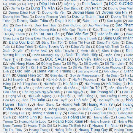
DỌC ĐƯỜN
Diệp Linh
(18)
Dino Buzzati
(3)
Dạ Thảo
(2)
Dạ Thy
(1)
Diệp Uy
(1)
(29)
Dung Thị Vân
(28)
Duy Phạm
(6)
Du Tử Lê
(1)
Duy Bằng
(1)
Dương Diệu Min
Dương Hằng
(7)
Dương Kim Nhi
(4
(1)
Dương Đăng Huệ
(1)
Dương Hải Yến
(2)
Dương Thành Thái
(3)
Dương Kim Thoa
(1)
Dương Phương Vinh
(1)
Dương Thị Yế
Dương Xuân Triều
(6)
Dzạ Lữ Kiều
(6)
Đàm Lan
(17)
Trinh
(2)
Đan Ngọc
(2)
đạ
Đào Phạ
đức
(2)
Đào Hiền
(2)
Đào Hữu Thức
(2)
Đào Khương
(2)
Đào Minh Hiệp
(2)
Thuỳ Trang
(82)
Đào Thanh Hoà
(14)
Đào Quang Bắc
(1)
Đào Quý Thạnh
(1)
Đà
Đào Văn Đạt
(31)
Đào Thị Thu Hiền
(3)
Đào Viết Bửu
(7)
Thị Quý Thanh
(1)
Đặn
Đặng Quốc Khán
Châu Long
(1)
Đặng Diệu Thoa
(1)
Đăng Đăng
(1)
Đăng Huỳnh
(1)
(8)
Đặng Quý Địch
(3)
Đặng Tấn Tới
(2)
Đặng Thị Hoa
(2)
Đặng Thị Xuân
(1)
Đặn
Đặng Tường Vy
(3)
Đặn
Toán
(1)
Đăng Trình
(1)
Đặng Văn Sử
(1)
Đặng Việt Trinh
(1)
Xuân Xuyến
(9)
Đin
ĐIỂM BÁO
(2)
Điêu Thuyền
(1)
Đinh Lốc
(2)
Đình Thậm
(1)
Vương Khanh
(4)
Đoàn Thị Minh Hiệp
(4)
Đoàn Khương Duy
(1)
Đoàn Tình
(1)
Đoà
ĐỌC SÁCH
(30)
Đỗ Chiến Thắng
(6)
Đỗ Duy Hoàn
Tuyết Thu
(1)
Đoản văn
(1)
(15)
Đỗ Hồng Ngọc
(5)
Đỗ KIm Dung
(1)
Đỗ Phu
(1)
Đỗ Quyên
(2)
Đỗ Tâm Linh
(1)
Đ
Tấn Đạt
(2)
Đỗ Thị Kim Hải
(2)
Đỗ Trúc Hàn
(1)
Đỗ Văn Tiến
(1)
Đỗ Xuân Phương
(1)
Đứ
Đức Tiên
(3)
Elena Pucillo Truong
(6)
Gian
Linh
(1)
gan jing world
(1)
Ghi chép
(2)
Đình
(8)
Giang Hiền Sơn
(6)
Giáo dục
(1)
Guy de Maupassant
(1)
Hà Đoàn
(2)
Hạ L
Hạ Thi
(3)
(1)
Hà Nguyên
(2)
Hà Nhi
(1)
Hà Nhữ Uyên
(2)
Hà Phi Phượng
(1)
Hà Thị Th
Hải Miên
(3)
Hả
Hằng
(1)
Hà Tùng Sơn
(1)
Hải Điểu
(1)
Hải Phong
(2)
Hải Thăng
(1)
Thuỵ
(6)
Hàn Du Tử
(17)
Hải Yến
(2)
Hàm Sơn
(1)
Hàn Dã Thảo
(2)
Hàn Hữu Yên
(1
Hàn Phong Vũ
(19)
Hàn Lâm
(1)
Hãn Nguyên Nguyễn Nhã
(1)
Hàn Nguyệt
(1)
Hàn Tí
(1)
Hạng Vũ
(1)
Hậu Cốc Ngang
(1)
Hậu Đậu
(1)
Hiếu Dũng
(1)
Hoa Hướng Dương
(1
Hoà
Hoa Tím Buồn
(4)
Hoà Văn
(10)
Hoa Mai
(2)
Hoa Tuyết
(2)
Hoa Xuyến Chi
(1)
Huyền Thanh
(53)
Hoàng Anh 79
(26)
Hoàn
Hoàng Anh
(6)
Hoan Giang
(1)
Chẩm
(53)
Hoàng Giao
(4)
Hoàng Hạ Miê
Hoàng Chẫm
(1)
Hoàng Đình Quang
(2)
(6)
Hoàng Khánh Duy
(5)
Hoàng Hữu
(1)
Hoàng Kim
(1)
Hoàng Kim Chi
(1)
Hoàng Ki
Hoàng Linh
(6)
Hoàng Lộc
(8)
Oanh
(2)
Hoàng Long
(2)
Hoàng Mẫn
(1)
Hoàng Min
Hoàng Ngọc Xuân
(4)
Tường
(2)
Hoàng Nghĩa Lược
(1)
Hoàng Nguyên
(1)
Hoàng Ph
Hoàng Thị Nhã
(8)
Ngọc Tường
(1)
Hoàng Thảo Chi
(1)
Hoàng Thị Bích Hà
(1)
Hoàn
Hoàng Trọng Quý
(9)
Thị Thu Thủy
(2)
Hoàng Trang
(1)
Hoàng Trần
(1)
Hoàng Trọn