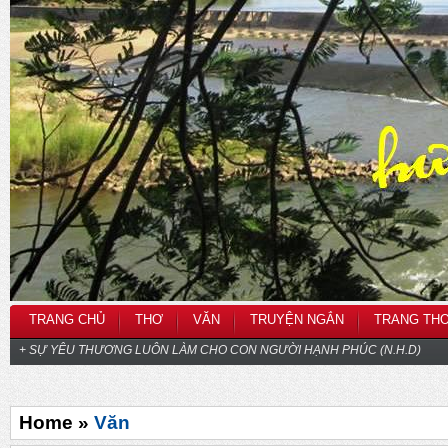
TRANG CHỦ
THƠ
VĂN
TRUYỆN NGẮN
TRANG TH
+ SỰ YÊU THƯƠNG LUÔN LÀM CHO CON NGƯỜI HẠNH PHÚC (N.H.D)
Home »
Văn