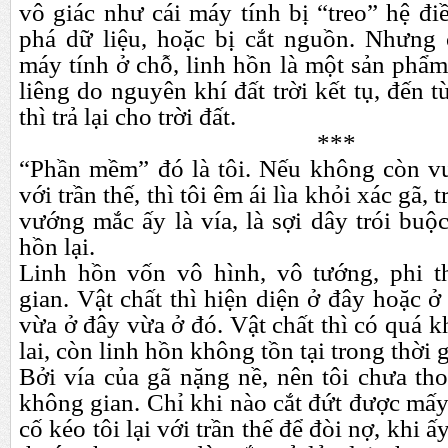
vô giác như cái máy tính bị “treo” hệ điề
phá dữ liệu, hoặc bị cắt nguồn. Nhưng
máy tính ở chỗ, linh hồn là một sản phẩ
liêng do nguyên khí đất trời kết tụ, đến từ
thì trả lại cho trời đất.
***
“Phần mềm” đó là tôi. Nếu không còn v
với trần thế, thì tôi êm ái lìa khỏi xác gã, 
vướng mắc ấy là vía, là sợi dây trói buộc
hồn lại.
Linh hồn vốn vô hình, vô tướng, phi t
gian. Vật chất thì hiện diện ở đây hoặc ở
vừa ở đây vừa ở đó. Vật chất thì có quá k
lai, còn linh hồn không tồn tại trong thời
Bởi vía của gã nặng nề, nên tôi chưa tho
không gian. Chỉ khi nào cắt đứt được mấy
cố kéo tôi lại với trần thế để đòi nợ, khi ấ