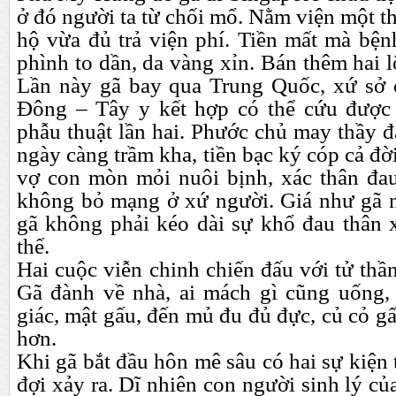
ở đó người ta từ chối mổ. Nằm viện một th
hộ vừa đủ trả viện phí. Tiền mất mà bệ
phình to dần, da vàng xỉn. Bán thêm hai l
Lần này gã bay qua Trung Quốc, xứ sở 
Đông – Tây y kết hợp có thể cứu được 
phẫu thuật lần hai. Phước chủ may thầy 
ngày càng trầm kha, tiền bạc ký cóp cả đời 
vợ con mòn mỏi nuôi bịnh, xác thân đau
không bỏ mạng ở xứ người. Giá như gã ng
gã không phải kéo dài sự khổ đau thân x
thế.
Hai cuộc viễn chinh chiến đấu với tử thần
Gã đành về nhà, ai mách gì cũng uống, t
giác, mật gấu, đến mủ đu đủ đực, củ cỏ 
hơn.
Khi
gã bắt đầu hôn mê sâu có hai sự kiện
đợi xảy ra. Dĩ nhiên con người sinh lý của