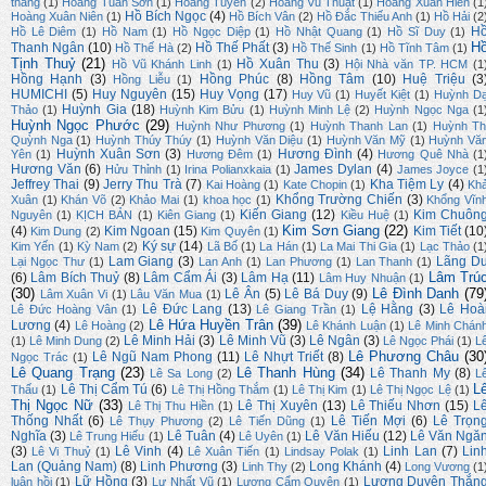
thắng
(1)
Hoàng Tuấn Sơn
(1)
Hoàng Tuyên
(2)
Hoàng Vũ Thuật
(1)
Hoàng Xuân Hiến
(1
Hồ Bích Ngọc
(4)
Hoàng Xuân Niên
(1)
Hồ Bích Vân
(2)
Hồ Đắc Thiếu Anh
(1)
Hồ Hải
(2
H
Hồ Lê Diêm
(1)
Hồ Nam
(1)
Hồ Ngọc Diệp
(1)
Hồ Nhật Quang
(1)
Hồ Sĩ Duy
(1)
H
Thanh Ngân
(10)
Hồ Thế Phất
(3)
Hồ Thế Hà
(2)
Hồ Thế Sinh
(1)
Hồ Tĩnh Tâm
(1)
Tịnh Thuỷ
(21)
Hồ Xuân Thu
(3)
Hồ Vũ Khánh Linh
(1)
Hội Nhà văn TP. HCM
(1
Hồng Hạnh
(3)
Hồng Phúc
(8)
Hồng Tâm
(10)
Huệ Triệu
(3
Hồng Liễu
(1)
HUMICHI
(5)
Huy Nguyên
(15)
Huy Vọng
(17)
Huy Vũ
(1)
Huyết Kiệt
(1)
Huỳnh D
Huỳnh Gia
(18)
Thảo
(1)
Huỳnh Kim Bửu
(1)
Huỳnh Minh Lệ
(2)
Huỳnh Ngọc Nga
(1
Huỳnh Ngọc Phước
(29)
Huỳnh Như Phương
(1)
Huỳnh Thanh Lan
(1)
Huỳnh Th
Quỳnh Nga
(1)
Huỳnh Thúy Thúy
(1)
Huỳnh Văn Diệu
(1)
Huỳnh Văn Mỹ
(1)
Huỳnh Vă
Huỳnh Xuân Sơn
(3)
Hương Đình
(4)
Yên
(1)
Hương Đêm
(1)
Hương Quê Nhà
(1
Hương Văn
(6)
James Dylan
(4)
Hửu Thỉnh
(1)
Irina Polianxkaia
(1)
James Joyce
(1
Jeffrey Thai
(9)
Jerry Thu Trà
(7)
Kha Tiệm Ly
(4)
Kai Hoàng
(1)
Kate Chopin
(1)
Kh
Khổng Trường Chiến
(3)
Xuân
(1)
Khán Võ
(2)
Khảo Mai
(1)
khoa học
(1)
Khổng Vĩn
Kiến Giang
(12)
Kim Chuôn
Nguyên
(1)
KỊCH BẢN
(1)
Kiên Giang
(1)
Kiều Huệ
(1)
Kim Sơn Giang
(22)
(4)
Kim Ngoan
(15)
Kim Tiết
(10
Kim Dung
(2)
Kim Quyên
(1)
Ký sự
(14)
Kim Yến
(1)
Kỳ Nam
(2)
Lã Bố
(1)
La Hán
(1)
La Mai Thi Gia
(1)
Lạc Thảo
(1
Lam Giang
(3)
Lãng D
Lại Ngọc Thư
(1)
Lan Anh
(1)
Lan Phương
(1)
Lan Thanh
(1)
Lâm Trú
(6)
Lâm Bích Thuỷ
(8)
Lâm Cẩm Ái
(3)
Lâm Hạ
(11)
Lâm Huy Nhuận
(1)
(30)
Lê Đình Danh
(79
Lê Ân
(5)
Lê Bá Duy
(9)
Lâm Xuân Vi
(1)
Lâu Văn Mua
(1)
Lê Đức Lang
(13)
Lệ Hằng
(3)
Lê Hoà
Lê Đức Hoàng Vân
(1)
Lê Giang Trần
(1)
Lê Hứa Huyền Trân
(39)
Lương
(4)
Lê Hoàng
(2)
Lê Khánh Luận
(1)
Lê Minh Chán
Lê Minh Hải
(3)
Lê Minh Vũ
(3)
Lê Ngân
(3)
(1)
Lê Minh Dung
(2)
Lê Ngọc Phái
(1)
L
Lê Phương Châu
(30
Lê Ngũ Nam Phong
(11)
Lê Nhựt Triết
(8)
Ngọc Trác
(1)
Lê Quang Trạng
(23)
Lê Thanh Hùng
(34)
Lê Thanh My
(8)
Lê Sa Long
(2)
L
L
Lê Thị Cẩm Tú
(6)
Thấu
(1)
Lê Thị Hồng Thắm
(1)
Lê Thị Kim
(1)
Lê Thị Ngọc Lệ
(1)
Thị Ngọc Nữ
(33)
Lê Thị Xuyên
(13)
Lê Thiếu Nhơn
(15)
L
Lê Thị Thu Hiền
(1)
Thống Nhất
(6)
Lê Tiến Mợi
(6)
Lê Trọn
Lê Thụy Phương
(2)
Lê Tiến Dũng
(1)
Nghĩa
(3)
Lê Tuân
(4)
Lê Văn Hiếu
(12)
Lê Văn Ngă
Lê Trung Hiếu
(1)
Lê Uyên
(1)
(3)
Lê Vinh
(4)
Linh Lan
(7)
Lin
Lê Vi Thuỷ
(1)
Lê Xuân Tiến
(1)
Lindsay Polak
(1)
Lan (Quảng Nam)
(8)
Linh Phương
(3)
Long Khánh
(4)
Linh Thy
(2)
Long Vương
(1
Lữ Hồng
(3)
Lương Duyên Thắn
luân hồi
(1)
Lư Nhất Vũ
(1)
Lương Cẩm Quyên
(1)