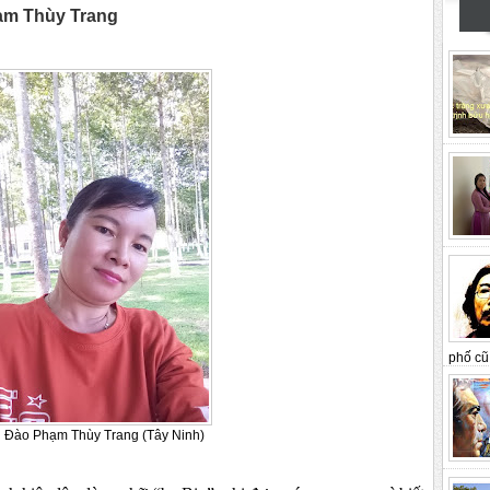
ạm Thùy Trang
phố cũ 
 Đào Phạm Thùy Trang (Tây Ninh)