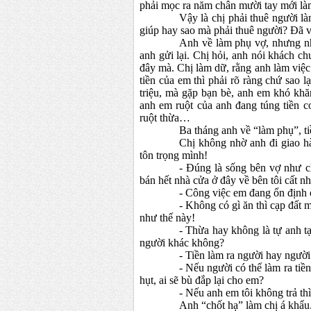
phải mọc ra năm chân mười tay mới làm
Vậy là chị phải thuê người là
giúp hay sao mà phải thuê người? Đã v
Anh về làm phụ vợ, nhưng nh
anh gửi lại. Chị hỏi, anh nói khách chư
đây mà. Chị làm dữ, rằng anh làm việ
tiền của em thì phải rõ ràng chứ sao 
triệu, mà gặp bạn bè, anh em khó khă
anh em ruột của anh đang túng tiền 
ruột thừa…
Ba tháng anh về “làm phụ”, t
Chị không nhờ anh đi giao h
tôn trọng mình!
- Đúng là sống bên vợ như 
bán hết nhà cửa ở đây về bên tôi cất nh
- Công việc em đang ổn định ở
- Không có gì ăn thì cạp đất 
như thế này!
- Thừa hay không là tự anh tạ
người khác không?
- Tiền làm ra người hay người
- Nếu người có thể làm ra tiền
hụt, ai sẽ bù đắp lại cho em?
- Nếu anh em tôi không trả thì
Anh “chốt hạ” làm chị á khẩu