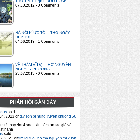
THƠ TÌNH TRỊNH BỬU HOÀI*
07.10.2012 - 0 Comments
…
HÀ NỘI KÍ ỨC TÔI – THƠ NGÀY
ĐẸP TƯƠI
04.06.2013 - 1 Comments
…
VỀ THĂM VĨ DẠ - THƠ NGUYỄN
NGUYÊN PHƯỢNG
23.07.2013 - 0 Comments
…
PHẢN HỒI GẦN ĐÂY
mous
said...
04, 2023 on
tay son bi hung truyen chuong 66
m rất hay đạt 4 sao - xin cảm ơn tác giả và
át hành
ức
said...
7, 2021 on
tim lai tuoi tho tho nguyen thi xuan