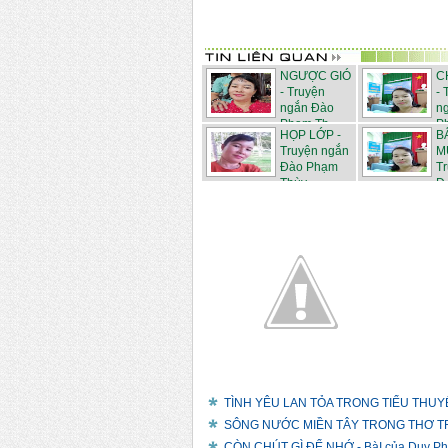
NGƯỢC GIÓ
C
- Truyện
- 
ngắn Đào
n
Phạm Th...
Ph
HỌP LỚP -
B
Truyện ngắn
M
Đào Phạm
T
Thùy...
Đ.
TÌNH YÊU LAN TỎA TRONG TIỂU THUYẾT "
SÔNG NƯỚC MIỀN TÂY TRONG THƠ TR
CÒN CHÚT GÌ ĐỂ NHỚ - BàI của Duy P