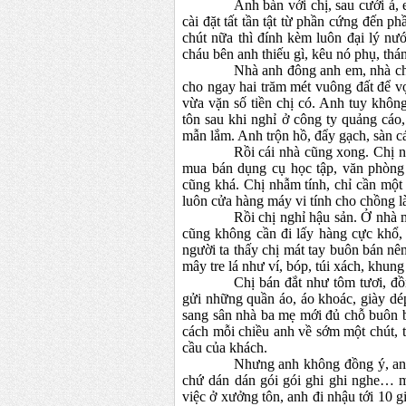
Anh bàn với chị, sau cưới á
cài đặt tất tần tật từ phần cứng đến 
chút nữa thì đính kèm luôn đại lý nư
cháu bên anh thiếu gì, kêu nó phụ, thán
Nhà anh đông anh em, nhà chị
cho ngay hai trăm mét vuông đất để v
vừa vặn số tiền chị có. Anh tuy khôn
tôn sau khi nghỉ ở công ty quảng cá
mẫn lắm. Anh trộn hồ, đẩy gạch, sàn 
Rồi cái nhà cũng xong. Chị n
mua bán dụng cụ học tập, văn phòng
cũng khá. Chị nhẫm tính, chỉ cần một
luôn cửa hàng máy vi tính cho chồng l
Rồi chị nghỉ hậu sản. Ở nhà
cũng không cần đi lấy hàng cực khổ, 
người ta thấy chị mát tay buôn bán n
mây tre lá như
v
í, bóp, túi xách, khung
Chị bán đắt như tôm tươi, đồ
gửi những quần áo, áo khoác, giày d
sang sân nhà ba mẹ mới đủ ch
ỗ
buôn b
cách mỗi chiều anh về sớm một chút, 
cầu của khách.
Nhưng anh không đồng ý, anh 
chứ dán dán gói gói ghi ghi nghe…
m
việc ở xưởng tôn, anh đi nhậu tới 10