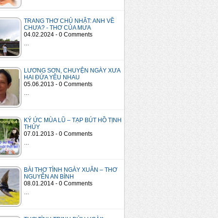
TRANG THƠ CHỦ NHẬT: ANH VỀ
CHƯA? - THƠ CỦA MƯA
04.02.2024 - 0 Comments
…
LƯƠNG SƠN, CHUYỆN NGÀY XƯA
HAI ĐỨA YÊU NHAU
05.06.2013 - 0 Comments
…
KÝ ỨC MÙA LŨ – TẠP BÚT HỒ TỊNH
THỦY
07.01.2013 - 0 Comments
…
BÀI THƠ TÌNH NGÀY XUÂN – THƠ
NGUYỄN AN BÌNH
08.01.2014 - 0 Comments
…