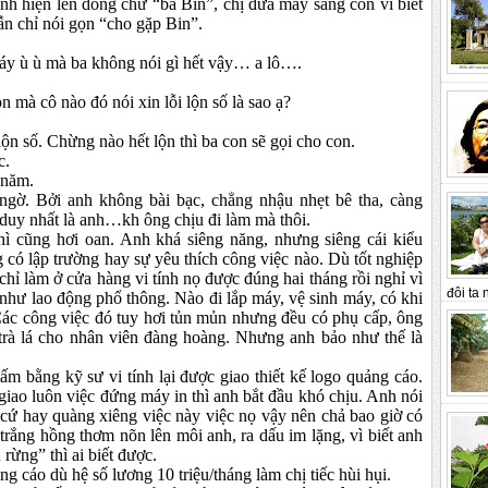
nh hiện lên dòng chữ “ba Bin”, chị đưa máy sang con vì biết
n chỉ nói gọn “cho gặp Bin”.
áy ù ù mà ba không nói gì hết vậy…
a lô….
n mà cô nào đó nói xin lỗi lộn số là sao ạ?
à lộn số. Chừng nào hết lộn thì ba con sẽ gọi cho con.
c.
 năm.
 ngờ. Bởi anh không bài bạc, chẳng nhậu nhẹt bê tha, càng
c duy nhất là anh…kh
ông chịu đi làm mà thôi.
hì cũng hơi oan. Anh khá siêng năng, nhưng siêng cái kiểu
 có lập trường hay sự yêu thích công việc nào. Dù tốt nghiệp
hỉ làm ở cửa hàng vi tính nọ được đúng hai tháng rồi nghỉ vì
đôi ta n
 như lao động phổ thông. Nào đi lắp máy, vệ sinh máy, có khi
Các công việc đó tuy hơi tủn mủn nhưng đều có phụ cấp, ông
 trà lá cho nhân viên đàng hoàng. Nhưng anh bảo như thế là
ấm bằng kỹ sư vi tính lại được giao thiết kế logo quảng cáo.
giao luôn việc đứng máy in thì anh bắt đầu khó chịu. Anh nói
 cứ hay quàng xiêng việc này việc nọ vậy nên chả bao giờ có
trắng hồng thơm nõn lên môi anh, ra dấu im lặng, vì biết anh
rừng” thì ai biết được.
g cáo dù hệ số lương 10 triệu/tháng làm chị tiếc hùi hụi.