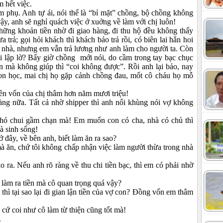
 hết việc.
m phụ. Anh tự ái, nói thế là “b
ỉ
mặt” chồng, bộ chồng không
ậy, anh sẽ nghỉ quách việc ở xuởng về làm với chị luôn!
ững khoản tiền nhờ đi giao hàng, đi thu hộ đều không thấy
a trả; gọi hỏi khách thì khách bảo trả rồi, có biên lai hẳn hoi
c nhà, nhưng em vẫn trả lương như anh làm cho người ta. Còn
lại lập lờ? Bấy giờ chồng mới nói, do cầm trong tay bạc chục
n mà không giúp thì “coi không được”. Rồi anh lại bảo, nay
con học, mai chị họ gặp cảnh chồng đau, mốt cô cháu họ mỗ
iền vốn của chị thâm hơn năm mươi triệu!
àng nữa. Tất cả nhờ shipper thì anh nổi khùng nói vợ không
chó chui gầm chạn mà! Em muốn con có cha, nhà có chủ thì
à sinh sống!
 đây, về bên anh, biết làm ăn ra sao?
mà ăn, chứ tôi không chấp nhận việc làm người thừa trong nhà
o ra. Nếu anh rõ ràng về thu chi tiền bạc, thì em có phải nhờ
 làm ra tiền mà cô quan trọng quá vậy?
 thì tại sao lại đi gian lận tiền của vợ con? Đồng vốn em thâm
 cứ coi như cô làm từ thiện cũng tốt mà!
.