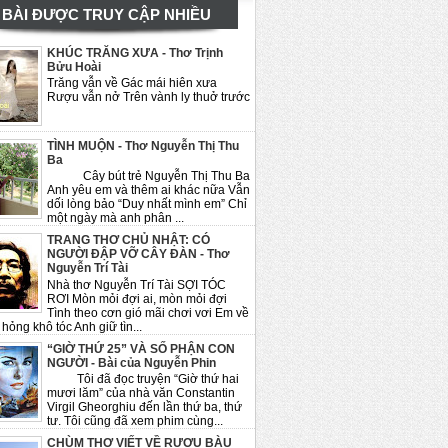
BÀI ĐƯỢC TRUY CẬP NHIỀU
KHÚC TRĂNG XƯA - Thơ Trịnh
Bửu Hoài
Trăng vẫn về Gác mái hiên xưa
Rượu vẫn nở Trên vành ly thuở trước
TÌNH MUỘN - Thơ Nguyễn Thị Thu
Ba
Cây bút trẻ Nguyễn Thị Thu Ba
Anh yêu em và thêm ai khác nữa Vẫn
dối lòng bảo “Duy nhất mình em” Chỉ
một ngày mà anh phân ...
TRANG THƠ CHỦ NHẬT: CÓ
NGƯỜI ĐẬP VỠ CÂY ĐÀN - Thơ
Nguyễn Trí Tài
Nhà thơ Nguyễn Trí Tài SỢI TÓC
RƠI Mòn mỏi đợi ai, mòn mỏi đợi
Tình theo cơn gió mãi chơi vơi Em về
hỏng khô tóc Anh giữ tìn...
“GIỜ THỨ 25” VÀ SỐ PHẬN CON
NGƯỜI - Bài của Nguyễn Phin
Tôi đã đọc truyện “Giờ thứ hai
mươi lăm” của nhà văn Constantin
Virgil Gheorghiu đến lần thứ ba, thứ
tư. Tôi cũng đã xem phim cùng...
CHÙM THƠ VIẾT VỀ RƯỢU BÀU