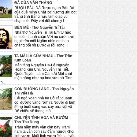
ĐÁ CỦA VĂN THẮNG
RƯỢU BÀU ĐÁ Rượu ngon Bàu Đá
của quê mình Chắt lọc hương đời bọt
trắng tinh Bằng hữu tâm giao vui
chạm cốc Đầy vơi đôi chén ý l...
BẾN MÊ - Thơ Nguyễn Trí Tài
Nhà thơ Nguyễn Trí Tài Em tự hào
em còn thanh xuân Với nụ cười tươi,
ngọt trên môi Ngắm nhìn em bao
chàng bối rối Bước đi rồi, lòng ...
TA MÃI LÀ CỦA NHAU - Thơ Trần
Kim Loan
Mến tặng Nguyên Hạ-Lê Nguyễn,
Hoàng Kim Chi, Nguyễn Thị Tiết,
Quốc Tuyên, Lâm Cẩm Ái Một chút
mặn nồng như nụ hoa vừa nở Tình
h...
CON ĐƯỜNG LÀNG - Thơ Nguyễn
Thị Việt Hà
Cái ngõ xoan nhà bà Lối rất quanh
co, đường vàng rơm rạ Người đi làm
đồng buổi sáng vác cày bừa vội vã
Để chiều về thong thả ...
CHUYỆN TÌNH HOA VÀ BƯỚM –
Thơ Thu Dung
Trăm năm mây vẫn còn bay Trăm
năm ta vẫn còn say đắm người Khối
tình vươn, khối tình vươn Yêu ai! yêu