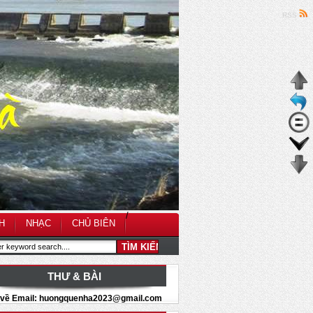
RSS
/
H
NHẠC
CHỦ BIÊN
THƯ & BÀI
i về Email: huongquenha2023@gmail.com