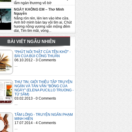
lắm ngàn thương vô bờ
NGÀY KHÔNG EM – Thơ Minh
Nguyên
Nắng rón rén, lén len vào khe cửa.
Anh trở mình bàn tay vội tìm ai, Chút
hương nồng vương vấn mộng đêm
dài, Tìm tìm mãi, vòng...
BÀI VIẾT NGẪU NHIÊN
“PHÚT NÓI THẬT CỦA TÊN KHỜ” -
BÀI CỦA BÙI CÔNG THUẤN
06.10.2012 - 3 Comments
…
THƯ TIN: GIỚI THIỆU TẬP TRUYỆN
NGẮN VÀ TẢN VĂN "BÓNG CỦA
NGÀY" (ELENA PUCILLO TRUONG -
TỪ SÂM)
03.02.2013 - 0 Comments
…
TẤM LÒNG - TRUYỆN NGẮN PHẠM
MINH HIỀN
17.07.2014 - 4 Comments
…