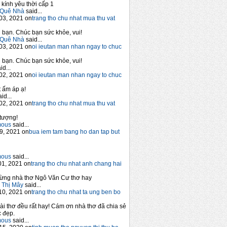
 kính yêu thời cấp 1
Quê Nhà
said...
03, 2021 on
trang tho chu nhat mua thu vat
bạn. Chúc bạn sức khỏe, vui!
Quê Nhà
said...
03, 2021 on
oi ieutan man nhan ngay to chuc
bạn. Chúc bạn sức khỏe, vui!
id...
02, 2021 on
oi ieutan man nhan ngay to chuc
 ấm áp ạ!
id...
02, 2021 on
trang tho chu nhat mua thu vat
tượng!
mous
said...
9, 2021 on
bua iem tam bang ho dan tap but
mous
said...
1, 2021 on
trang tho chu nhat anh chang hai
ừng nhà thơ Ngô Văn Cư thơ hay
 Thị Mây
said...
10, 2021 on
trang tho chu nhat ta ung ben bo
ài thơ đều rất hay! Cám ơn nhà thơ đã chia sẻ
 đẹp.
mous
said...