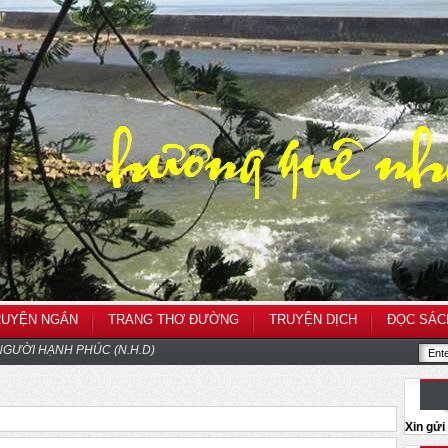
RUYỆN NGẮN
TRANG THƠ ĐƯỜNG
TRUYỆN DỊCH
ĐỌC SÁC
GƯỜI HẠNH PHÚC (N.H.D)
Xin gử