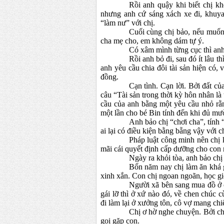
Rồi anh quậy khi biết chị 
nhưng anh cứ sáng xách xe đi, khuya
“làm nư” với chị.
Cuối cùng chị bảo, nếu muốn 
cha mẹ cho, em không dám tự ý.
Có xâm mình từng cục thì an
Rồi anh bỏ đi, sau đó ít lâu t
anh yêu cầu chia đôi tài sản hiện có, 
đồng.
Cạn tình. Cạn lời. Bởi đất củ
câu “Tài sản trong thời kỳ hôn nhân là
cầu của anh bằng một yêu cầu nhỏ rằng
một lần cho bé Bin tính đến khi đủ mườ
Anh bảo chị “chơi cha”, tính
ai lại có điều kiện bằng bẵng vậy với 
Pháp luật công minh nên chị
mãi cái quyết định cấp dưỡng cho con 
Ngày ra khỏi tòa, anh bảo ch
Bốn năm nay chị làm ăn khá g
xinh xắn. Con chị ngoan ngoãn, học giỏ
Người xã bên sang mua đồ ở c
gái lỡ thì ở xứ nào đó, về chen chúc 
đi làm lại ở xưởng tôn, cô vợ mang ch
Chị ơ hờ nghe chuyện. Bởi chẳ
gọi gặp con.