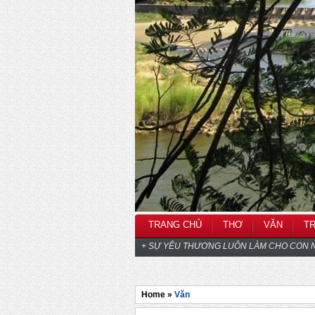
TRANG CHỦ
THƠ
VĂN
T
+ SỰ YÊU THƯƠNG LUÔN LÀM CHO CON N
Home »
Văn