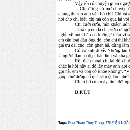
Vậy rồi có chuyện ghen ngược 
- Chị đừng có mơ chuyện đ
chung thì sao anh vẫn bỏ chị? Chị và 
nói cho chị biết, chị mà còn qua lại v
Chị cười cười, mời khách uốn
- Giả dụ em là chị, với cơ ng
nghề về nuôi báo cô không? Còn vì s
em cần loại đàn ông đó, còn chị thì khô
giá ưu đãi cho, còn ghen hả, đừng làm 
Cô vợ anh đi về. Nhưng lăn t
là người đàn bà đẹp, bản lĩnh và khá 
Rồi điện thoại chị lại đổ ch
chắc là hồi nãy ai đó lấy máy anh gọi
gọi nè, em và con có khỏe không”. “
giúp chứ đừng cố quá sẽ mệt lắm nhé”
Chị ơ hờ cúp máy, tình đời ng
Đ
.P.T.T
Tags:
Đào Phạm Thuỳ Trang
,
TRUYỆN NGẮ