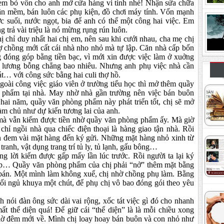
, em bỏ vốn cho anh mở cửa hàng vi tính nhé! Nhận sửa chữa
phần mềm, bán luôn các phụ kiện, đồ chơi máy tính. Vốn mạnh
ớc suối, nước ngọt, bia để anh có thể một công hai việc. Em
g trả vài triệu là nó mừng rụng rún luôn.
 chỉ duy nhất hai chị em, nên sau khi cưới nhau, cha mẹ chị
ợ chồng mới cất cái nhà nho nhỏ mà tự lập. Căn nhà cấp bốn
g đóng góp bằng tiền bạc, vì mới xin được việc làm ở xuởng
o, lương bỗng chẳng bao nhiêu. Nhưng anh phụ việc nhà cần
cát…
với công sức bằng hai culi thợ hồ.
goài công việc giáo viên ở trường tiểu học thì mở thêm quầy
 phẩm tại nhà. May nhờ nhà gần trường nên việc bán buôn
 hai năm, quầy văn phòng phẩm này phát triển tốt, chị sẽ mở
àm chủ như dự kiến tương lai của anh.
 mà vẫn kiếm được tiền nhờ quầy văn phòng phẩm ấy. Mà giờ
chỉ ngồi nhà qua chiếc điện thoại là hàng giao tận nhà. Rồi
ên đem vài mặt hàng đến ký gửi. Những mặt hàng nhỏ xinh từ
 tranh, vật dụng trang trí tủ ly, tủ lạnh, gấu bông…
ng lời kiếm được gấp mấy lần lúc trước. Rồi người ta lại ký
ép…
Quầy văn phòng phẩm của chị phải “nở” thêm mặt bằng
án. Một mình làm không xuể, chị nhờ chồng phụ làm. Bằng
tối ngủ khuya một chút, để phụ chị vô bao đóng gói theo yêu
nói đàn ông sức dài vai rộng, xốc tát việc gì đó cho nhanh
ất thể diện quá! Để giữ cái “thể diện” là là mỗi chiều xong
 giờ đêm mới về. Mình chị loay hoay bán buôn và con nhỏ như