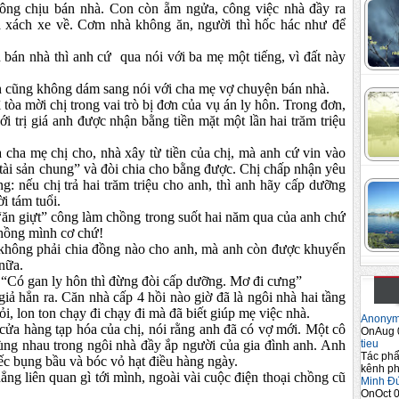
không chịu bán nhà. Con còn
ẵ
m ngửa, công việc nhà đầy ra
 xách xe về. Cơm nhà không ăn, người thì hốc hác như để
bán nhà thì anh cứ qua nói với ba mẹ một tiếng, vì đất này
h cũng không dám sang nói với cha mẹ vợ chuyện bán nhà.
hì tòa mời chị trong vai trò bị đơn của vụ án ly hôn. Trong đơn,
với trị giá anh được nhận bằng tiền mặt một lần hai trăm triệu
a cha mẹ chị cho, nhà xây từ tiền của chị, mà anh cứ vin vào
 tài sản chung” và đòi chia cho bằng được. Chị chấp nhận yêu
: nếu chị trả hai trăm triệu cho anh, thì anh hãy cấp dưỡng
i tám tuổi.
 “ăn giựt” công làm chồng trong suốt hai năm qua của anh chứ
chồng mình cơ chứ!
 không phải chia đồng nào cho anh, mà anh còn được khuyến
nữa.
ị “Có gan ly hôn thì đừng đòi cấp dưỡng. Mơ đi cưng”
iả hẳn ra. Căn nhà cấp 4 hồi nào giờ đã là ngôi nhà hai tầng
i, lon ton chạy đi chạy đi mà đã biết giúp mẹ việc nhà.
Anony
ửa hàng tạp hóa của chị, nói rằng anh đã có vợ mới. Một cô
OnAug 
tieu
cùng nhau trong ngôi nhà đầy ắp người của gia đình anh. Anh
Tác phẩ
iếc bụng bầu và bóc vỏ hạt điều hàng ngày.
kênh ph
ng liên quan gì tới mình, ngoài vài cuộc điện thoại chồng cũ
Minh Đ
OnOct 0