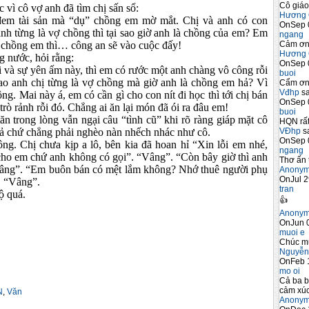
Cô giáo
vì cô vợ anh đã tìm chị sấn sổ:
Hương 
em tài sản mà “dụ” chồng em mờ mắt. Chị và anh có con
OnSep 
anh từng là vợ chồng thì tại sao giờ anh là chồng của em? Em
ngang
Cảm ơn 
ới chồng em thì…
công an sẽ vào cuộc đấy!
Hương 
g nước, hỏi rằng:
OnSep 
ơi và sự yên ấm này, thì em có rước một anh chàng vô công rỗi
buoi
ao anh chị từng là vợ chồng mà giờ anh là chồng em hả? Vì
Cẩm ơn 
Vđhp
sa
ng. Mai này á, em có cần gì cho con nít đi học thì tới chị bán
OnSep 
trò rảnh rỗi đó. Chẳng ai ăn lại món đã ói ra đâu em!
buoi
ăn trong lòng vẫn ngại câu “tình cũ” khi rõ ràng giáp mặt cô
HQN rất
VĐhp
sa
giả chứ chẳng phải nghèo nàn nhếch nhác như cô.
OnSep 
uông. Chị chưa kịp a lô, bên kia đã hoan hỉ “Xin lỗi em nhé,
ngang
 cho em chứ anh không có gọi”. “Vâng”. “Còn bây giờ thì anh
Thơ ấn 
Vâng”. “Em buôn bán có mệt lắm không? Nhớ thuê người phụ
Anony
OnJul 2
. “Vâng”.
tran
ộ quá.
👍
Anony
OnJun 0
muoi e
Chúc m
Nguyễn
OnFeb 
mo oi
Cả ba b
cảm xúc
N
,
Văn
Anony