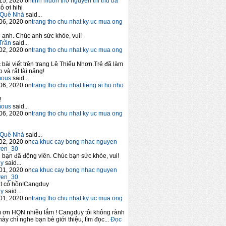
15, 2020 on
tinh muon tho nguyen thi thu ba
ô ơi hihi
Quê Nhà
said...
06, 2020 on
trang tho chu nhat ky uc mua ong
anh. Chúc anh sức khỏe, vui!
Trần
said...
02, 2020 on
trang tho chu nhat ky uc mua ong
 bài viết trên trang Lê Thiếu Nhơn.Trẻ đã làm
 và rất tài năng!
mous
said...
06, 2020 on
trang tho chu nhat tieng ai ho nho
!
mous
said...
06, 2020 on
trang tho chu nhat ky uc mua ong
Quê Nhà
said...
02, 2020 on
ca khuc cay bong nhac nguyen
yen_30
bạn đã động viên. Chúc bạn sức khỏe, vui!
y
said...
01, 2020 on
ca khuc cay bong nhac nguyen
yen_30
t có hồn!Cangduy
y
said...
01, 2020 on
trang tho chu nhat ky uc mua ong
 ơn HQN nhiều lắm ! Cangduy tôi không rành
này chỉ nghe bạn bè giới thiệu, tìm đọc...
Đọc