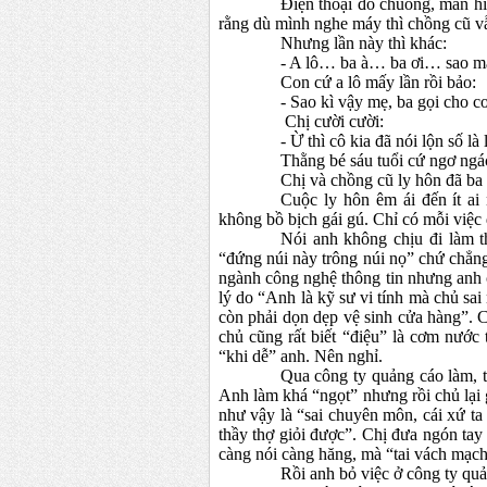
Điện thoại đổ chuông, màn hì
rằng dù mình nghe máy thì chồng cũ vẫ
Nhưng lần này thì khác:
- A lô… ba à…
ba ơi…
sao m
Con cứ a lô mấy lần rồi bảo:
- Sao kì vậy mẹ, ba gọi cho co
Chị cười cười:
- Ừ thì cô kia đã nói lộn số l
Thằng bé sáu tuổi c
ứ
ngơ ngá
Chị và chồng cũ ly hôn đã ba
Cuộc ly hôn êm ái đến ít ai
không bồ bịch gái gú. Chỉ có mỗi việ
Nói anh không chịu đi làm t
“
đứng núi này trông núi nọ” chứ chẳng
ngành công nghệ thông tin nhưng anh c
lý do “Anh là kỹ sư vi tính mà chủ sai
còn phải dọn dẹp vệ sinh cửa hàng”. 
chủ cũng rất biết “điệu” là cơm nước
“khi dễ” anh. Nên nghỉ.
Qua công ty quảng cáo làm, t
Anh làm khá “ngọt” nhưng rồi chủ lại 
như vậy là “sai chuyên môn, cái xứ ta
thầy thợ giỏi được”. Chị đưa ngón tay 
càng nói càng hăng, mà “tai vách mạch 
Rồi anh bỏ việc ở công ty quản