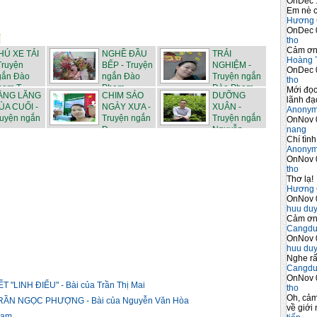
OnDec 
Em nè c
Hương 
OnDec 
tho
Cảm ơn 
HÚ XE TẢI
NGHỀ ĐẦU
TRẢI
Hoàng 
Truyện
BẾP - Truyện
NGHIỆM -
OnDec 
gắn Đào
ngắn Đào
Truyện ngắn
tho
ạm T...
Phạm...
Đào Phạm ...
Mới đọc
ẰNG LĂNG
CHIM SÁO
DƯỠNG
lãnh đạo
ÙA CUỐI -
NGÀY XƯA -
XUÂN -
Anony
ruyện ngắn
Truyện ngắn
Truyện ngắn
OnNov 
nang
..
Đ...
Nguyễn
Chí tình
Văn...
Anony
OnNov 
tho
Thơ lạ!
Hương 
OnNov 
huu du
Cảm ơn 
Cangdu
OnNov 
huu du
Nghe rấ
Cangdu
OnNov 
LINH ĐIỂU" - Bài của Trần Thị Mai
tho
Oh, cảm
ẦN NGỌC PHƯỢNG - Bài của Nguyễn Văn Hòa
về giới 
hạm