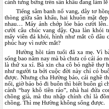
cảnh tưng bừng trên sân khẩu đang làm lễ 
Tiếng sâm banh nổ vang, dây tơ hồng
thòng giữa sân khấu, hai khuôn mặt đẹp 
nhau… Máy ảnh chớp lóe bảo cười lên
cười câu chúc vang dậy. Qua làn khói 
mấy viên đá khói, hình như mắt cô dâu 
phúc hay vì nước mắt?
Hường hồi tám tuổi đã xa mẹ. Vì b
sống bao năm nay mà bà chưa có cái áo m
là thứ xa xỉ. Bà xin cha cô bỏ nghề thợ 
như người ta bởi cuộc đời này chỉ có bu
được. Nhưng cha Hường bảo, cái nghề th
nối, giờ bảo bỏ đi buôn thì biết buôn gì 
cảnh “bay khô tiền ráo”, nhà hai đứa c
chồng già, mà thu nhập chính chỉ là đồ
chồng. Thì mẹ Hường không sống được.