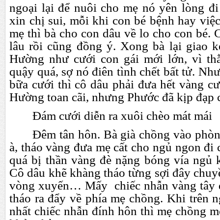
ngoại lại để nuôi cho mẹ nó yên lòng đi
xin chị sui, mỗi khi con bé bệnh hay việ
mẹ thì bà cho con dâu về lo cho con bé. 
lâu rồi cũng đồng ý. Xong bà lại giao k
Hường như cưới con gái mới lớn, vì th
quậy quá, sợ nó điên tình chết bất tử. Như
bữa cưới thì cô dâu phải đưa hết vàng cướ
Hường toan cãi, nhưng Phước đã kịp đạp c
Đám cưới diễn ra xuôi chèo mát mái
Đêm tân hôn. Bà già chồng vào phò
à, tháo vàng đưa mẹ cất cho ngủ ngon đi
quá bị thần vàng đè nặng bóng vía ngủ 
Cô dâu khẽ khàng tháo từng sợi đây chuyề
vòng xuyến… Mấy chiếc nhẫn vàng tây d
tháo ra đẩy về phía mẹ chồng. Khi trên 
nhất chiếc nhẫn đính hôn thì mẹ chồng m