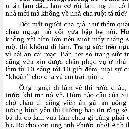
nhân làm dâu, làm vợ rồi làm mẹ thì có l
nhà mới mà không về nhà cha ruột tá túc?
Đôi mắt người cha già như thâm quầ
cháu ngoại mồ côi vừa bập bẹ nói. H
không xài tiền lớn nên suốt mấy tháng 
ruột thì không đi làm. Trang sức trên ng
vì cái ăn cái mặc. Bán hết số trang sức 
cũng vừa xin được chân phục vụ ở nhà 
làm từ 10 sáng tới 10 giờ đêm, mọi sự c
“khoán” cho cha và em trai mình.
Ông ngoại đi làm về thì rước cháu,
trước khi mẹ nó về. Hôm nào cậu của Sus
chở cháu đi công viên ăn gà rán uống 
tưởng bình yên thì Hường báo tin rằng sẽ
bà dù có làm vua làm chúa gì cũng phải 
ba. Ba cho con ưng anh Phước nhé! Ảnh t