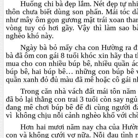
Huống chi bà đẹp lắm. Nét đẹp tự nh
thôn chưa biết dùng son phấn. Mái tóc d
như mây ôm gọn gương mặt trái xoan than
vòng tuy có hơi gầy. Vậy thì làm sao bà
nghèo khó này.
Ngày bà bỏ mấy cha con Hường ra đi
bà đã ôm con gái 8 tuổi khóc xin hãy tha 
mua cho con nhiều búp bê, nhiều quần 
búp bê, hai búp bê… những con búp bê v
quần xanh đỏ đủ màu đã mê hoặc cô gái n
Trong căn nhà vách đất mái tôn năm 
đã bỏ lại thằng con trai 3 tuổi còn say ngủ
đang mê chơi búp bê để đi cùng người đ
vì không chịu nỗi cảnh nghèo khổ với ch
Hơn hai mươi năm nay cha của Hườn
con và không cưới vợ nữa. Nỗi đau tình 