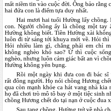
mất niềm tin vào cuộc đời. Ông bảo rằng c
hai đứa con là điểm tựa duy nhất.
Hai mươi hai tuổi Hường lấy chồng. 
con. Người chồng ấy là chồng một tay 
Hường không biết. Tiền Hường xài khôn
luôn đi từ sáng tới khuya mới về. Hỏi thì
Hỏi nhiều làm gì, chẳng phải em chỉ 
không nghèo khó sao? Ừ thì cuộc sốn
nghèo, nhưng luôn cảm giác bất an vì chồ
Hường không yên bụng.
Rồi một ngày khi đưa con đi bác sĩ
rất đông người. Họ nói chồng Hương chết
qua còn mạnh khỏe ca hát vang nhà kia 
họ đã chơi trò mô tô bay ở một tiệc sinh 
chồng Hương chết do tại nạn ở cuộc đua x
Sau tang chồng, Hường trở về nhà ch