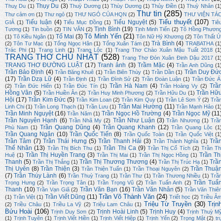
Thụy Du
(3)
Thuỵ Du
(1)
Thuỳ Dương
(1)
Thùy Dương
(1)
Thủy Điền
(1)
Thuỳ Nhân
(1
Thư tin
(285)
Thư cảm ơn
(1)
Thư ngỏ
(1)
THƯ NGỎ CỦA HQN
(2)
THƯ VIỆN TÁ
Tiểu thuyết
(107)
Tiểu luận
(4)
Tiểu Nguyệt
(5)
GIẢ
(1)
Tiểu Mục Đồng
(1)
Tiê
Tịnh Bình
(19)
Tương
(1)
Tin buồn
(2)
TIN VĂN
(2)
Tịnh Minh Tiến
(2)
Tô Hồng Phươn
Tô Minh Yến
(21)
Tố Mai
(3)
(1)
Tô Kiều Ngân
(1)
Tôn Nữ Hỷ Khương
(2)
Tôn Thất Ú
Trà Bình
(4)
(2)
Tôn Tư Mạc
(1)
Tống Ngọc Hân
(1)
Tống Xuân Tám
(1)
TRABATHA
(1
Trác Phi
(1)
Trang Linh
(1)
Trang Lộc
(1)
Trang Thơ Chào Xuân Mậu Tuất 2018
(1
TRANG THƠ CHỦ NHẬT
(528)
Trang Thơ Đón Xuân Đinh Dậu 2017
(1
TRANG THƠ ĐƯỜNG LUẬT
(17)
Tranh ảnh
(3)
Trầm Mặc
(4)
Trần Anh Dũng
(1
Trần Bảo Định
(4)
Trần Duy Đứ
Trần Băng Khuê
(1)
Trần Biên Thùy
(1)
Trần Dần
(1)
(17)
Trần Dzạ Lữ
(4)
Trần Định
(1)
Trần Đình Sử
(2)
Trần Đoàn Luận
(1)
Trần Đức Á
Trần Hà Nam
(4)
Trầ
(2)
Trần Đức Hiển
(1)
Trần Đức Tín
(1)
Trần Hoàng Vy
(2)
Hồng Vân
(5)
Trần Hữ
Trần Huiền Ân
(2)
Trần Huy Minh Phương
(2)
Trần Hữu Du
(1)
Hội
(17)
Trần Kim Đức
(5)
Trần Kim Loan
(2)
Trần Kim Quy
(1)
Trần Lê Sơn Ý
(2)
Trầ
Trần Mai Hường
(11)
Linh Chi
(1)
Trần Long Thạch
(1)
Trần Lưu
(1)
Trần Mạnh Hảo
(1
Trần Minh Nguyệt
(16)
Trần Ngọc Hồ Trường
(4)
Trần Ngọc Mỹ
(11
Trần Năm
(1)
Trần Nguyên Hạnh
(6)
Trần Như Luận
(3)
Trần Nhã My
(2)
Trần Nhương
(1)
Trầ
Trần Quang Dũng
(4)
Trần Quang Khanh
(12)
Phù Nam
(1)
Trần Quang Lộc
(1
Trần Quang Ngân
(10)
Trần Quốc Tiến
(8)
Trần Quốc Toàn
(1)
Trần Quốc Việt
(1
Trần Tâm
(7)
Trần Thái Hưng
(5)
Trần Thanh Hải
(3)
Trầ
Trần Thành Nghĩa
(1)
Thế Nhân
(13)
Trần Thi Ca
(9)
Trần Thị Bích Thu
(1)
Trần Thị Cổ Tích
(2)
Trần Th
Trần Thị Huyền Trang
(3)
Trần Th
Huệ
(1)
Trần Thị Mai
(1)
Trần Thị Ngọc Hồng
(1)
Thanh
(5)
Trần Thị Thương Thương
(4)
Trầ
Trần Thị Thắng
(1)
Trần Thị Trúc Hạ
(1)
Thị Uyên
(8)
Trần Thiện
(3)
Trần Thuậ
Trần Thiện Tuấn
(1)
Trần Thoại Nguyên
(2)
(7)
Trần Thúy Lành
(6)
Trần Thuỳ Trang
(1)
Trần Thư
(1)
Trần Thương Nhiều
(1)
Trầ
Trần Tuấ
Trọng Hưng
(2)
Trần Trọng Tân
(1)
Trần Trọng Vũ
(2)
Trần Tuấn Anh
(2)
Thanh
(10)
Trần Văn Bạn
(16)
Trần Văn Nhân
(5)
Trần Vạn Giã
(2)
Trần Văn Thiê
Trần Võ Thành Văn
(24)
Trần Viết Dũng
(11)
(1)
Trần Việt
(1)
Triết học
(2)
Triều Â
Triệu Từ Truyền
(30)
Trịn
(2)
Triều Châu
(1)
Triều La Vỹ
(2)
Triệu Lam Châu
(1)
Bửu Hoài
(106)
Trịnh Hoài Linh
(5)
Trịnh Huy
(4)
Trịnh Duy Sơn
(2)
Trịnh Thuỳ M
(1)
Trịnh Tuyên
(1)
Trịnh Viết Hiền
(1)
Trịnh Viết Hiệp
(1)
Trịnh Yến
(2)
Trọng Mật
(2)
tr