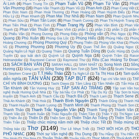
Phạm Tuấn Vũ
(29)
Phạm Tử Văn
(21)
Ái Linh
(4)
Phạ
Phạm Trung Tín
(2)
Văn Phương
(16)
Phan Anh
(12)
Phạm Văn Thạnh
(1)
Phạm Vũ
(1)
Phan Cung Việt
(1
Phan Đức Nam
(1)
Phan Hoài Thương
(1)
Phan Hoàng
(2)
Phan Huỳnh Điểu
(1)
Pha
Phan Mai Thư Nhã
(6)
Phan Nam
(20)
Hữu Lý
(1)
Phan Khanh
(2)
Phan Quỳnh Nh
Phan Tấn Lược
(6)
(1)
Phan Sửu
(1)
Phan Thanh Cương
(2)
Phan Thị Huỳnh Trang
(2
Phan Trang Hy
(25)
Phan Tiên Phát
(1)
Phan Tình
(1)
Phan Văn Bình
(1)
Phan Vă
Phan Văn Thuần
(3)
Thạnh
(1)
Phan Vĩnh
(1)
phần 1
(1)
phần 2
(1)
phần 3
(1)
phần 
Phỏng vấn
(7)
Ph
(1)
Phiêu Vân
(1)
Phong Dương
(2)
Phong Điệp
(1)
Phú Ngọc
(1)
Quang
(3)
Phú Xuân
(8)
Phùng Hiếu
(10)
Phùng Gia Lộc
(1)
Phùng Hiệu
(1)
Phùn
Phùng Phương Quý
(7)
Hoàng Chương
(1)
Phụng Thiên
(1)
Phùng Văn Khai
(1)
Phướ
Phương Phương
(10)
Phương Uy
(5)
Vũ
(1)
Quan Thế Âm
(1)
Quảng Ngọc
(1
Quang Tuấn Dũng
(9)
Quảng Ngôn Lê Ngữ
(1)
Quang Thám
(1)
Quốc Hùng
(2)
Quố
Quỳnh Nga
(16)
Tuyên
(1)
quy luật dịch
(1)
Quỳnh Lệ
(1)
Quỳnh Trâm
(1)
Raso
Rêu (Cao Hoàng Từ Đoan
Helmandollar
(1)
Raymond Carver
(1)
Raymond Thư
(1)
SÁCH BẠN VĂN
(71)
(13)
Song Ninh
(11)
Sôn
SARAH HALL
(1)
SINH NHẬT
(1)
Hương
(11)
Sông Song
(8)
Sơn Trần
(15)
Sông Lam
(1)
Sơn Tịnh
(2)
Sruthi Thekkia
T.T.Hiếu Thảo
(22)
Tạ Thị Hoa
(14)
Tam quố
(1)
Stephen Crane
(1)
Tạ Nghi Lễ
(1)
TẢN VĂN
(230)
TẠP BÚT
(624)
diễn nghĩa
(4)
TẠ
Tạp chí Văn Mới
(1)
CHÍ VN BÌNH DƯƠNG
(11)
Tashi Dawa
(1)
Tâm Lãng
(1)
Tâm Nhiên
(2)
Tấn Hòa
(1
TẬP SAN ÁO TRẮNG
(39)
Tần Khánh
(4)
Tân Vương Huy
(1)
Tập san Văn họ
nghệ thuật Hương Quê Nhà
(1)
Tây bá hầu Cơ Phát
(1)
Tây Du Ký
(1)
Tây Sơn bi hùn
Thạch Đà
(7)
Thạch Sene
(5
truyện
(2)
Thạch Anh
(2)
Thạch Cầu
(1)
Thạch Lam
(1)
Thanh Bình Nguyên
(27)
Thái An Khánh
(2)
Thái Hoà
(1)
Thành Dũng
(1)
Thanh Hả
Thanh Minh
(4)
(1)
Thanh Huyền
(2)
Thanh Lương
(2)
Thanh Phong
(1)
Thanh Sơn
(1
Thanh Trắc Nguyễn Văn
(42)
Thanh Thảo
(3)
Thanh Tùng
(7)
Thành Văn
(3
Thạnh Văn
(1)
Thanh Xuân
(2)
Thảo Nguyễn
(1)
Thâm Tâm
(1)
Thần Y
(1)
Thi Ngọc La
Thiên Di
(5)
Thiên Thần Áo Trắng
(7)
Thiên Tôn
(10
(1)
Thiên Ân
(1)
Thiên Sơn
(1)
Thiệp chúc mừng năm mới
(4)
Thiệp chúc Tết
(3)
Thiệp mừng
(3
Thiên Trần
(1)
Thơ
(3149)
TH
THƠ MỜI HOẠ
(7)
Thông báo
(1)
Thơ Lê Nhựt Triết
(1)
PHỔ NHẠC
(106)
Thời sự Văn nghệ
(6)
Thu Dung
(3)
Thu Hằng
(1)
Thu Hiền
(1
Thuận Thảo
(8)
Thục Minh
(7)
Thuỳ Anh
(13
Thu Hoài
(1)
Thu Nga
(1)
Thuận Yến
(1)