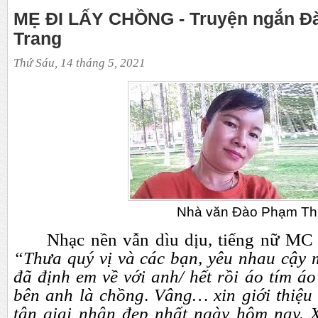
MẸ ĐI LẤY CHỒNG - Truyện ngắn Đ
Trang
Thứ Sáu, 14 tháng 5, 2021
Nhà văn Đào Phạm Thùy Trang
Nhạc nền vẫn dìu dịu, tiếng nữ MC 
“Thưa quý vị và các bạn, yêu nhau cậy 
đã định em về với anh/ hết rồi áo tím á
bên anh là chồng
.
Vâng… xin giới thiệu 
tân giai nhân đẹp nhất ngày hôm nay. 