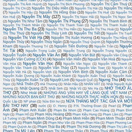
Nguyễn Thanh Tuấn
(7)
Nguyễn Thanh Xuân
(2)
Nguyễn Thế Kiên
(1)
Nguyễn Thế K
Nguyễn Thị Cẩm Thuỳ
(3
(1)
Nguyễn Thị Ánh Huỳnh
(2)
Nguyễn Thị Bích Phượng
(2)
Nguyễn Thị Diệu Hiền
(3)
Nguyễn Thị Hằn
Nguyễn Thị Chi
(2)
Nguyễn Thị Hải
(1)
(7)
Nguyễn Thị Hồng Đào
(10)
Nguyễn Thị Hậu
(1)
Nguyễn Thị Huệ
(1)
Nguyễn Th
Nguyễn Thị Mây
(127)
Kim Huệ
(2)
Nguyễn Thị Ngọc Hải
(1)
Nguyễn Thị Ngọc Se
Nguyễn Thị Phụng
(27)
Nguyễn Thị Như Tâm
(3)
Nguyễn Thị Thanh Bình
(6
(2)
Nguyễn Thị Thành Nhân
(1)
Nguyễn Thị Thanh Toàn
(1)
Nguyễn Thị Thanh Xuân
(1
Nguyễn Thị Thu Ba
(23)
Nguyễ
Nguyễn Thị Thu Hiền
(1)
Nguyễn Thị Thu Hoài
(1)
Thị Thu Thuý
(3)
Nguyễn Thị Thùy Linh
(3)
Nguyễn Thị Tiết
(3)
Nguyễn Thị Tuyế
Nguyễn Thị Việt Hà
(39)
Nguyễn Thị Xuân Hương
(14)
(1)
Nguyễn Thu Hằng
(1
Nguyễn Thủy
(4)
Nguyễn Thúy Ngân
(13)
Nguyễn Thườn
Nguyễn Thuý Quỳnh
(2)
Nguyễ
Kham
(3)
Nguyễn Tiến Đường
(8)
Nguyễn Thượng Trí
(2)
Nguyễn Trần
(1)
Trí Tài
(40)
Nguyễn Trọng Luân
(2)
Nguyễn Trung
(1)
Nguyễn Trung Nguyên
(1
Nguyễn Văn Ân
(68)
Nguyễn Tuyển
(4)
Nguyễn Văn Bút
(6)
Nguyễn Văn Công
(2
Nguyễn Văn Cường (CCK)
(4)
Nguyễn Văn Hiến
(5)
Nguyễn Văn Hoà
(5)
Nguyễ
Nguyễn Văn Học
(55)
Văn Hòa
(2)
Nguyễn Văn Ngọc
(1)
Nguyễn Văn Thanh
(1
Nguyễn Văn Thảo
(17)
Nguyễn Văn Thành
(1)
Nguyễn Văn Toan
(1)
Nguyên Vi
(1
Nguyễn Vĩnh Bình
(3)
Nguyễn Xuân Cảm
(3
Nguyễn Việt Hà
(2)
Nguyễn Vinh
(1)
Nguyễn Xuân Dương
(1)
Nguyễn Xuân Khánh
(1)
Nguyễn Xuân Thuỷ
(1)
Nguyễn Xuâ
Ngưng Thu
(44)
Nguyễn Xuân Tư
(3)
Nguyệt Linh
(5)
Thủy
(1)
Nguyệt Quế
(1)
Nh
Nhã Thiên
(7)
Ngọc
(1)
nhà Thương
(1)
Nhân Hậu
(2)
NHÂN VẬT
(1)
Nhật Nguyệt Xuâ
NHỚ THUỞ Ấ
Nhật Quang
(17)
Hương
(1)
Nhất Sinh
(1)
Nhật Vũ
(1)
Nhi Hạ
(1)
THƠ
(37)
Như Hoài
(4)
NHỮNG ÁNG VĂN HAY VỀ LÀNG QUÊ VIỆT NAM
(7
NHỮNG NGƯỜI BẠN ĐÂT THỦ
(6)
NHỮNG NGƯỜI THỰC HIỆN HQN
(5)
Nôn
NỬA THÁNG MỘT TÁC GIẢ VÀ MỘ
Quốc Lập
(2)
NP phan
(1)
Nửa Đời hư
(1)
BÀI THƠ HAY
(38)
Phạ
nước
(1)
O. Henry
(1)
P.N. Thường Đoan
(1)
Pearl
(1)
Ánh
(34)
Phạm Anh Xuân
(3)
Phạm Bá Nhơn
(2)
Phạm Cao Hoàng
(1)
Phạm Đìn
Phạm Hữu Hoàng
(20)
Nghi
(1)
Phạm Hổ
(1)
Phạm Kiều Hưng
(1)
Phạm Lâm
(1)
Phạ
Phạm Minh Dũng
(14)
Phạm Minh Hiền
(9)
Phạm Minh Thuận
(10
Lê Tường Vi
(1)
Phạm Ngân
(3)
Phạm Mỹ
(1)
Phạm Như Vân
(1)
Phạm Phan Hòa
(1)
Phạm Phương La
Phạm Thái Ba
(4)
Phạm Thị Hải Dương
(9)
(1)
Phạm Quỳnh An
(1)
Phạm Thị Liên
(1
Phạm Thị Mỹ Liên
(30)
Phạm Thị Phương Thảo
(3)
Phạm Thuý
(6)
Phạm Trầ