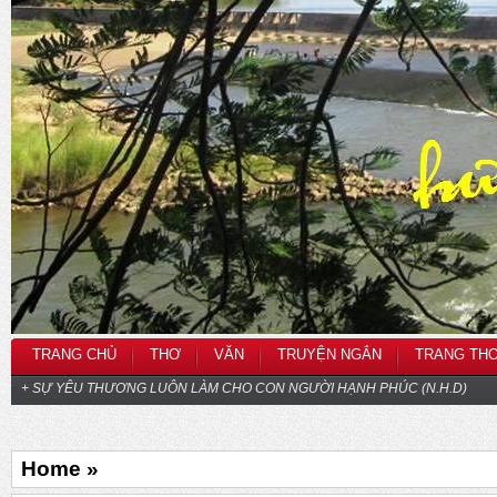
TRANG CHỦ
THƠ
VĂN
TRUYỆN NGẮN
TRANG TH
+ SỰ YÊU THƯƠNG LUÔN LÀM CHO CON NGƯỜI HẠNH PHÚC (N.H.D)
Home »