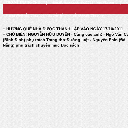
TRỞ VỀ TRANG CHỦ
|
Email: huongquenha2023@gmail.com
|
Trang Web này chạy tốt nhất trên trình duyệt Google Chrome
+ HƯƠNG QUÊ NHÀ ĐƯỢC THÀNH LẬP VÀO NGÀY 17/10/2011
+ CHỦ BIÊN: NGUYỄN HỮU DUYÊN - Cùng các anh: - Ngô Văn C
(Bình Định) phụ trách Trang thơ Đường luật - Nguyễn Phin (Đà
Nẵng) phụ trách chuyên mục Đọc sách