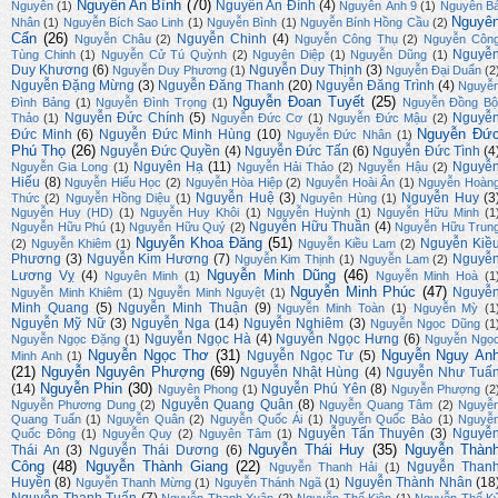
Nguyễn An Bình
(70)
Nguyễn An Đình
(4)
Nguyễn
(1)
Nguyễn Ánh 9
(1)
Nguyễn B
Nguyê
Nhân
(1)
Nguyễn Bích Sao Linh
(1)
Nguyễn Bình
(1)
Nguyễn Bính Hồng Cầu
(2)
Cẩn
(26)
Nguyễn Chinh
(4)
Nguyễn Châu
(2)
Nguyễn Công Thụ
(2)
Nguyễn Côn
Nguyễ
Tùng Chinh
(1)
Nguyễn Cử Tú Quỳnh
(2)
Nguyên Diệp
(1)
Nguyễn Dũng
(1)
Duy Khương
(6)
Nguyễn Duy Thịnh
(3)
Nguyễn Duy Phương
(1)
Nguyễn Đại Duẩn
(2
Nguyễn Đặng Mừng
(3)
Nguyễn Đăng Thanh
(20)
Nguyễn Đăng Trình
(4)
Nguyễ
Nguyễn Đoan Tuyết
(25)
Đình Bảng
(1)
Nguyễn Đình Trọng
(1)
Nguyễn Đồng Bộ
Nguyễn Đức Chính
(5)
Nguyễ
Thảo
(1)
Nguyễn Đức Cơ
(1)
Nguyễn Đức Mậu
(2)
Nguyễn Đứ
Đức Minh
(6)
Nguyễn Đức Minh Hùng
(10)
Nguyễn Đức Nhân
(1)
Phú Thọ
(26)
Nguyễn Đức Quyền
(4)
Nguyễn Đức Tấn
(6)
Nguyễn Đức Tình
(4
Nguyên Hạ
(11)
Nguyễ
Nguyễn Gia Long
(1)
Nguyễn Hải Thảo
(2)
Nguyễn Hậu
(2)
Hiếu
(8)
Nguyễn Hiếu Học
(2)
Nguyễn Hòa Hiệp
(2)
Nguyễn Hoài Ân
(1)
Nguyễn Hoàn
Nguyễn Huệ
(3)
Nguyễn Huy
(3
Thức
(2)
Nguyễn Hồng Diệu
(1)
Nguyên Hùng
(1)
Nguyễn Huy (HD)
(1)
Nguyễn Huy Khôi
(1)
Nguyễn Huỳnh
(1)
Nguyễn Hữu Minh
(1
Nguyễn Hữu Thuần
(4)
Nguyễn Hữu Phú
(1)
Nguyễn Hữu Quý
(2)
Nguyễn Hữu Trun
Nguyễn Khoa Đăng
(51)
Nguyễn Kiề
(2)
Nguyễn Khiêm
(1)
Nguyễn Kiều Lam
(2)
Phương
(3)
Nguyễn Kim Hương
(7)
Nguyễ
Nguyễn Kim Thịnh
(1)
Nguyễn Lam
(2)
Nguyễn Minh Dũng
(46)
Lương Vỵ
(4)
Nguyên Minh
(1)
Nguyễn Minh Hoà
(1
Nguyễn Minh Phúc
(47)
Nguyễ
Nguyễn Minh Khiêm
(1)
Nguyễn Minh Nguyệt
(1)
Minh Quang
(5)
Nguyễn Minh Thuận
(9)
Nguyễn Minh Toàn
(1)
Nguyễn Mỳ
(1
Nguyễn Mỹ Nữ
(3)
Nguyễn Nga
(14)
Nguyễn Nghiêm
(3)
Nguyễn Ngọc Dũng
(1
Nguyễn Ngọc Hà
(4)
Nguyễn Ngọc Hưng
(6)
Nguyễn Ngọc Đặng
(1)
Nguyễn Ngọ
Nguyễn Ngọc Thơ
(31)
Nguyễn Nguy An
Nguyễn Ngọc Tư
(5)
Minh Anh
(1)
(21)
Nguyễn Nguyên Phượng
(69)
Nguyễn Nhật Hùng
(4)
Nguyễn Như Tuấ
Nguyễn Phin
(30)
(14)
Nguyễn Phú Yên
(8)
Nguyên Phong
(1)
Nguyễn Phượng
(2
Nguyễn Quang Quân
(8)
Nguyễn Phương Dung
(2)
Nguyễn Quang Tâm
(2)
Nguyễ
Quang Tuấn
(1)
Nguyễn Quân
(2)
Nguyễn Quốc Ái
(1)
Nguyễn Quốc Bảo
(1)
Nguyễ
Nguyễn Tấn Thuyên
(3)
Nguyễ
Quốc Đông
(1)
Nguyễn Quy
(2)
Nguyên Tâm
(1)
Nguyễn Thái Huy
(35)
Nguyễn Thàn
Thái An
(3)
Nguyễn Thái Dương
(6)
Công
(48)
Nguyễn Thành Giang
(22)
Nguyễn Than
Nguyễn Thanh Hải
(1)
Huyền
(8)
Nguyễn Thành Nhân
(18
Nguyễn Thanh Mừng
(1)
Nguyễn Thánh Ngã
(1)