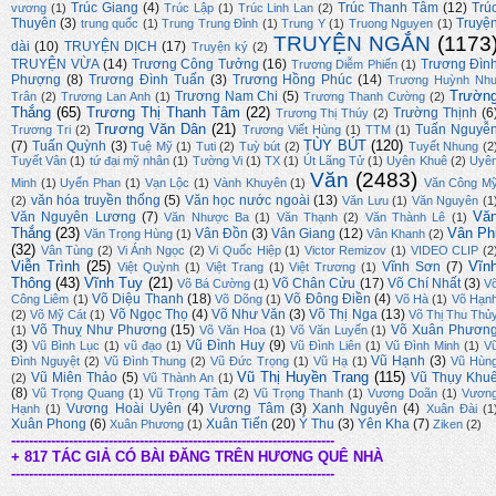
Trúc Giang
(4)
Trúc Thanh Tâm
(12)
Trú
vương
(1)
Trúc Lập
(1)
Trúc Linh Lan
(2)
Thuyên
(3)
Truyệ
trung quốc
(1)
Trung Trung Đỉnh
(1)
Trung Y
(1)
Truong Nguyen
(1)
TRUYỆN NGẮN
(1173
dài
(10)
TRUYỆN DỊCH
(17)
Truyện ký
(2)
TRUYỆN VỪA
(14)
Trương Công Tưởng
(16)
Trương Đìn
Trương Diễm Phiến
(1)
Phượng
(8)
Trương Đình Tuấn
(3)
Trương Hồng Phúc
(14)
Trương Huỳnh Nh
Trườn
Trương Nam Chi
(5)
Trân
(2)
Trương Lan Anh
(1)
Trương Thanh Cường
(2)
Thắng
(65)
Trương Thị Thanh Tâm
(22)
Trường Thịnh
(6
Trương Thị Thúy
(2)
Trương Văn Dân
(21)
Tuấn Nguyễ
Trương Tri
(2)
Trương Viết Hùng
(1)
TTM
(1)
TÙY BÚT
(120)
(7)
Tuấn Quỳnh
(3)
Tuệ Mỹ
(1)
Tuti
(2)
Tuỳ bút
(2)
Tuyết Nhung
(2
Tuyết Vân
(1)
tứ đại mỹ nhân
(1)
Tường Vi
(1)
TX
(1)
Út Lãng Tử
(1)
Uyên Khuê
(2)
Uyê
Văn
(2483)
Minh
(1)
Uyển Phan
(1)
Vạn Lộc
(1)
Vành Khuyên
(1)
Văn Công M
văn hóa truyền thống
(5)
Văn học nước ngoài
(13)
(2)
Văn Lưu
(1)
Văn Nguyên
(1
Vă
Văn Nguyên Lương
(7)
Văn Nhược Ba
(1)
Văn Thạnh
(2)
Văn Thành Lê
(1)
Thắng
(23)
Vân Ph
Vân Đồn
(3)
Vân Giang
(12)
Văn Trọng Hùng
(1)
Vân Khanh
(2)
(32)
Vân Tùng
(2)
Vi Ánh Ngọc
(2)
Vi Quốc Hiệp
(1)
Victor Remizov
(1)
VIDEO CLIP
(2
Viễn Trình
(25)
Vĩn
Vĩnh Sơn
(7)
Việt Quỳnh
(1)
Việt Trang
(1)
Việt Trương
(1)
Thông
(43)
Vĩnh Tuy
(21)
Võ Chân Cửu
(17)
Võ Chí Nhất
(3)
Võ Bá Cường
(1)
V
Võ Diệu Thanh
(18)
Võ Đông Điền
(4)
Công Liêm
(1)
Võ Dõng
(1)
Võ Hà
(1)
Võ Hạn
Võ Ngọc Thọ
(4)
Võ Như Văn
(3)
Võ Thị Nga
(13)
(2)
Võ Mỹ Cát
(1)
Võ Thị Thu Thủ
Võ Thuỵ Như Phương
(15)
Võ Xuân Phươn
(1)
Võ Văn Hoa
(1)
Võ Văn Luyến
(1)
(3)
Vũ Đình Huy
(9)
Vũ Bình Lục
(1)
vũ đạo
(1)
Vũ Đình Liên
(1)
Vũ Đình Minh
(1)
V
Vũ Hạnh
(3)
Đình Nguyệt
(2)
Vũ Đình Thung
(2)
Vũ Đức Trọng
(1)
Vũ Hạ
(1)
Vũ Hùn
Vũ Thị Huyền Trang
(115)
Vũ Miên Thảo
(5)
Vũ Thụy Khu
(2)
Vũ Thành An
(1)
(8)
Vũ Trọng Quang
(1)
Vũ Trọng Tâm
(2)
Vũ Trọng Thanh
(1)
Vương Doãn
(1)
Vươn
Vương Hoài Uyên
(4)
Vương Tâm
(3)
Xanh Nguyên
(4)
Hạnh
(1)
Xuân Đài
(1
Xuân Phong
(6)
Xuân Tiến
(20)
Ý Thu
(3)
Yên Kha
(7)
Xuân Phương
(1)
Ziken
(2)
-------------------------------------------------------------------------
+ 817 TÁC GIẢ CÓ BÀI ĐĂNG TRÊN HƯƠNG QUÊ NHÀ
-------------------------------------------------------------------------