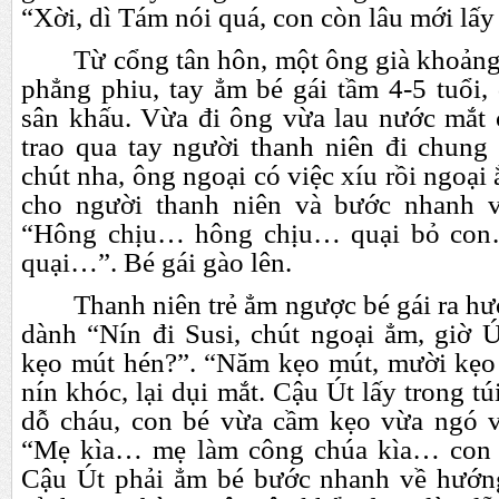
“Xời, dì Tám nói quá, con còn lâu mới lấy
Từ cổng tân hôn, một ông già khoảng
phẳng phiu, tay ẳm bé gái tầm 4-5 tuổi,
sân khấu. Vừa đi ông vừa lau nước mắt c
trao qua tay người thanh niên đi chun
chút nha, ông ngoại có việc xíu rồi ngoại
cho người thanh niên và bước nhanh 
“Hông chịu… hông chịu… quại bỏ con…
quại…”. Bé gái gào lên.
Thanh niên trẻ ẳm ngược bé gái ra h
dành “Nín đi Susi, chút ngoại ẳm, giờ
kẹo mút hén?”. “Năm kẹo mút, mười kẹo 
nín khóc, lại dụi mắt. Cậu Út lấy trong t
dỗ cháu, con bé vừa cầm kẹo vừa ngó v
“Mẹ kìa… mẹ làm công chúa kìa… co
Cậu Út phải ẳm bé bước nhanh về hướng