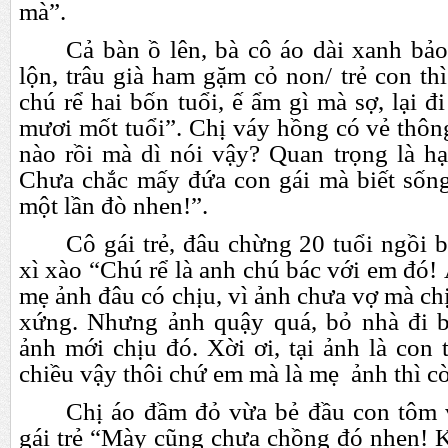
mà”.
Cả bàn ồ lên, bà cô áo dài xanh bảo
lộn, trâu già ham gặm cỏ non/ trẻ con t
chú rể hai bốn tuổi, ế ẩm gì mà sợ, lại đ
mươi mốt tuổi”. Chị váy hồng có vẻ thôn
nào rồi mà dì nói vậy? Quan trọng là hạ
Chưa chắc mấy đứa con gái mà biết sốn
một lần đò nhen!”.
Cô gái trẻ, đâu chừng 20 tuổi ngồi 
xì xào “Chú rể là anh chú bác với em đó
mẹ ảnh đâu có chịu, vì ảnh chưa vợ mà ch
xứng. Nhưng ảnh quậy quá, bỏ nhà đi b
ảnh mới chịu đó. Xời ơi, tại ảnh là con
chiều vậy thôi chứ em mà là mẹ ảnh thì cò
Chị áo đầm đỏ vừa bẻ đầu con tôm 
gái trẻ “Mày cũng chưa chồng đó nhen! K