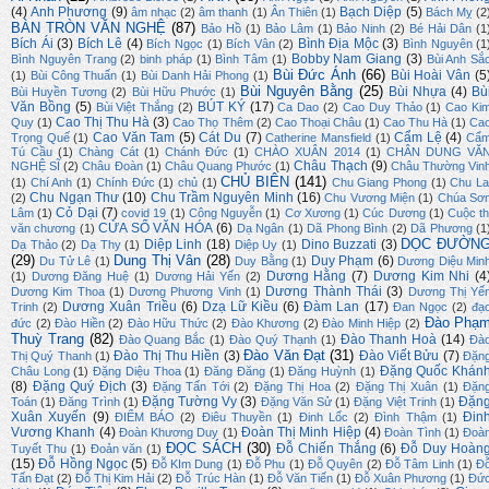
(4)
Anh Phương
(9)
Bạch Diệp
(5)
âm nhạc
(2)
âm thanh
(1)
Ân Thiên
(1)
Bách Mỵ
(2
BÀN TRÒN VĂN NGHỆ
(87)
Bảo Hồ
(1)
Bảo Lâm
(1)
Bảo Ninh
(2)
Bé Hải Dân
(1
Bích Ái
(3)
Bích Lê
(4)
Bình Địa Mộc
(3)
Bích Ngọc
(1)
Bích Vân
(2)
Bình Nguyên
(1
Bobby Nam Giang
(3)
Bình Nguyên Trang
(2)
binh pháp
(1)
Bình Tâm
(1)
Bùi Anh Sắ
Bùi Đức Ánh
(66)
Bùi Hoài Vân
(5
(1)
Bùi Công Thuấn
(1)
Bùi Danh Hải Phong
(1)
Bùi Nguyên Bằng
(25)
Bùi Nhựa
(4)
Bù
Bùi Huyền Tương
(2)
Bùi Hữu Phước
(1)
Văn Bồng
(5)
BÚT KÝ
(17)
Bùi Việt Thắng
(2)
Ca Dao
(2)
Cao Duy Thảo
(1)
Cao Ki
Cao Thị Thu Hà
(3)
Quy
(1)
Cao Thọ Thêm
(2)
Cao Thoại Châu
(1)
Cao Thu Hà
(1)
Ca
Cao Văn Tam
(5)
Cát Du
(7)
Cẩm Lệ
(4)
Trọng Quế
(1)
Catherine Mansfield
(1)
Cẩ
Tú Cầu
(1)
Chàng Cát
(1)
Chánh Đức
(1)
CHÀO XUÂN 2014
(1)
CHÂN DUNG VĂ
Châu Thạch
(9)
NGHỆ SĨ
(2)
Châu Đoàn
(1)
Châu Quang Phước
(1)
Châu Thường Vin
CHỦ BIÊN
(141)
(1)
Chí Anh
(1)
Chính Đức
(1)
chủ
(1)
Chu Giang Phong
(1)
Chu La
Chu Ngạn Thư
(10)
Chu Trầm Nguyên Minh
(16)
(2)
Chu Vương Miện
(1)
Chúa Sơ
Cỏ Dại
(7)
Lâm
(1)
covid 19
(1)
Công Nguyễn
(1)
Cơ Xương
(1)
Cúc Dương
(1)
Cuộc th
CỬA SỔ VĂN HÓA
(6)
văn chương
(1)
Dạ Ngân
(1)
Dã Phong Bình
(2)
Dã Phương
(1
DỌC ĐƯỜN
Diệp Linh
(18)
Dino Buzzati
(3)
Dạ Thảo
(2)
Dạ Thy
(1)
Diệp Uy
(1)
(29)
Dung Thị Vân
(28)
Duy Phạm
(6)
Du Tử Lê
(1)
Duy Bằng
(1)
Dương Diệu Min
Dương Hằng
(7)
Dương Kim Nhi
(4
(1)
Dương Đăng Huệ
(1)
Dương Hải Yến
(2)
Dương Thành Thái
(3)
Dương Kim Thoa
(1)
Dương Phương Vinh
(1)
Dương Thị Yế
Dương Xuân Triều
(6)
Dzạ Lữ Kiều
(6)
Đàm Lan
(17)
Trinh
(2)
Đan Ngọc
(2)
đạ
Đào Phạ
đức
(2)
Đào Hiền
(2)
Đào Hữu Thức
(2)
Đào Khương
(2)
Đào Minh Hiệp
(2)
Thuỳ Trang
(82)
Đào Thanh Hoà
(14)
Đào Quang Bắc
(1)
Đào Quý Thạnh
(1)
Đà
Đào Văn Đạt
(31)
Đào Thị Thu Hiền
(3)
Đào Viết Bửu
(7)
Thị Quý Thanh
(1)
Đặn
Đặng Quốc Khán
Châu Long
(1)
Đặng Diệu Thoa
(1)
Đăng Đăng
(1)
Đăng Huỳnh
(1)
(8)
Đặng Quý Địch
(3)
Đặng Tấn Tới
(2)
Đặng Thị Hoa
(2)
Đặng Thị Xuân
(1)
Đặn
Đặng Tường Vy
(3)
Đặn
Toán
(1)
Đăng Trình
(1)
Đặng Văn Sử
(1)
Đặng Việt Trinh
(1)
Xuân Xuyến
(9)
Đin
ĐIỂM BÁO
(2)
Điêu Thuyền
(1)
Đinh Lốc
(2)
Đình Thậm
(1)
Vương Khanh
(4)
Đoàn Thị Minh Hiệp
(4)
Đoàn Khương Duy
(1)
Đoàn Tình
(1)
Đoà
ĐỌC SÁCH
(30)
Đỗ Chiến Thắng
(6)
Đỗ Duy Hoàn
Tuyết Thu
(1)
Đoản văn
(1)
(15)
Đỗ Hồng Ngọc
(5)
Đỗ KIm Dung
(1)
Đỗ Phu
(1)
Đỗ Quyên
(2)
Đỗ Tâm Linh
(1)
Đ
Tấn Đạt
(2)
Đỗ Thị Kim Hải
(2)
Đỗ Trúc Hàn
(1)
Đỗ Văn Tiến
(1)
Đỗ Xuân Phương
(1)
Đứ