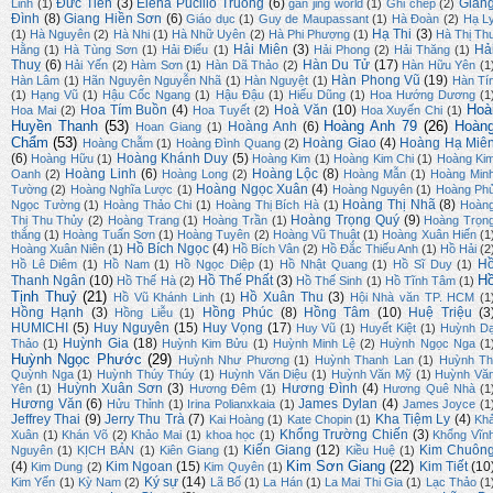
Đức Tiên
(3)
Elena Pucillo Truong
(6)
Gian
Linh
(1)
gan jing world
(1)
Ghi chép
(2)
Đình
(8)
Giang Hiền Sơn
(6)
Giáo dục
(1)
Guy de Maupassant
(1)
Hà Đoàn
(2)
Hạ L
Hạ Thi
(3)
(1)
Hà Nguyên
(2)
Hà Nhi
(1)
Hà Nhữ Uyên
(2)
Hà Phi Phượng
(1)
Hà Thị Th
Hải Miên
(3)
Hả
Hằng
(1)
Hà Tùng Sơn
(1)
Hải Điểu
(1)
Hải Phong
(2)
Hải Thăng
(1)
Thuỵ
(6)
Hàn Du Tử
(17)
Hải Yến
(2)
Hàm Sơn
(1)
Hàn Dã Thảo
(2)
Hàn Hữu Yên
(1
Hàn Phong Vũ
(19)
Hàn Lâm
(1)
Hãn Nguyên Nguyễn Nhã
(1)
Hàn Nguyệt
(1)
Hàn Tí
(1)
Hạng Vũ
(1)
Hậu Cốc Ngang
(1)
Hậu Đậu
(1)
Hiếu Dũng
(1)
Hoa Hướng Dương
(1
Hoà
Hoa Tím Buồn
(4)
Hoà Văn
(10)
Hoa Mai
(2)
Hoa Tuyết
(2)
Hoa Xuyến Chi
(1)
Huyền Thanh
(53)
Hoàng Anh 79
(26)
Hoàn
Hoàng Anh
(6)
Hoan Giang
(1)
Chẩm
(53)
Hoàng Giao
(4)
Hoàng Hạ Miê
Hoàng Chẫm
(1)
Hoàng Đình Quang
(2)
(6)
Hoàng Khánh Duy
(5)
Hoàng Hữu
(1)
Hoàng Kim
(1)
Hoàng Kim Chi
(1)
Hoàng Ki
Hoàng Linh
(6)
Hoàng Lộc
(8)
Oanh
(2)
Hoàng Long
(2)
Hoàng Mẫn
(1)
Hoàng Min
Hoàng Ngọc Xuân
(4)
Tường
(2)
Hoàng Nghĩa Lược
(1)
Hoàng Nguyên
(1)
Hoàng Ph
Hoàng Thị Nhã
(8)
Ngọc Tường
(1)
Hoàng Thảo Chi
(1)
Hoàng Thị Bích Hà
(1)
Hoàn
Hoàng Trọng Quý
(9)
Thị Thu Thủy
(2)
Hoàng Trang
(1)
Hoàng Trần
(1)
Hoàng Trọn
thắng
(1)
Hoàng Tuấn Sơn
(1)
Hoàng Tuyên
(2)
Hoàng Vũ Thuật
(1)
Hoàng Xuân Hiến
(1
Hồ Bích Ngọc
(4)
Hoàng Xuân Niên
(1)
Hồ Bích Vân
(2)
Hồ Đắc Thiếu Anh
(1)
Hồ Hải
(2
H
Hồ Lê Diêm
(1)
Hồ Nam
(1)
Hồ Ngọc Diệp
(1)
Hồ Nhật Quang
(1)
Hồ Sĩ Duy
(1)
H
Thanh Ngân
(10)
Hồ Thế Phất
(3)
Hồ Thế Hà
(2)
Hồ Thế Sinh
(1)
Hồ Tĩnh Tâm
(1)
Tịnh Thuỷ
(21)
Hồ Xuân Thu
(3)
Hồ Vũ Khánh Linh
(1)
Hội Nhà văn TP. HCM
(1
Hồng Hạnh
(3)
Hồng Phúc
(8)
Hồng Tâm
(10)
Huệ Triệu
(3
Hồng Liễu
(1)
HUMICHI
(5)
Huy Nguyên
(15)
Huy Vọng
(17)
Huy Vũ
(1)
Huyết Kiệt
(1)
Huỳnh D
Huỳnh Gia
(18)
Thảo
(1)
Huỳnh Kim Bửu
(1)
Huỳnh Minh Lệ
(2)
Huỳnh Ngọc Nga
(1
Huỳnh Ngọc Phước
(29)
Huỳnh Như Phương
(1)
Huỳnh Thanh Lan
(1)
Huỳnh Th
Quỳnh Nga
(1)
Huỳnh Thúy Thúy
(1)
Huỳnh Văn Diệu
(1)
Huỳnh Văn Mỹ
(1)
Huỳnh Vă
Huỳnh Xuân Sơn
(3)
Hương Đình
(4)
Yên
(1)
Hương Đêm
(1)
Hương Quê Nhà
(1
Hương Văn
(6)
James Dylan
(4)
Hửu Thỉnh
(1)
Irina Polianxkaia
(1)
James Joyce
(1
Jeffrey Thai
(9)
Jerry Thu Trà
(7)
Kha Tiệm Ly
(4)
Kai Hoàng
(1)
Kate Chopin
(1)
Kh
Khổng Trường Chiến
(3)
Xuân
(1)
Khán Võ
(2)
Khảo Mai
(1)
khoa học
(1)
Khổng Vĩn
Kiến Giang
(12)
Kim Chuôn
Nguyên
(1)
KỊCH BẢN
(1)
Kiên Giang
(1)
Kiều Huệ
(1)
Kim Sơn Giang
(22)
(4)
Kim Ngoan
(15)
Kim Tiết
(10
Kim Dung
(2)
Kim Quyên
(1)
Ký sự
(14)
Kim Yến
(1)
Kỳ Nam
(2)
Lã Bố
(1)
La Hán
(1)
La Mai Thi Gia
(1)
Lạc Thảo
(1