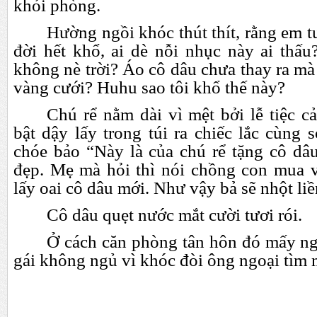
khỏi phòng.
Hường ngồi khóc thút thít, rằng em t
đời hết khổ, ai dè nỗi nhục này ai thấu
không nè trời? Áo cô dâu chưa thay ra mà
vàng cưới? Huhu sao tôi khổ thế này?
Chú rể nằm dài vì mệt bởi lễ tiệc c
bật dậy lấy trong túi ra chiếc lắc cùng
chóe bảo “Này là của chú rể tặng cô dâ
đẹp. Mẹ mà hỏi thì nói chồng con mua 
lấy oai cô dâu mới. Như vậy bả sẽ nhột liề
Cô dâu quẹt nước mắt cười tươi rói.
Ở cách căn phòng tân hôn đó mấy ng
gái không ngủ vì khóc đòi ông ngoại tìm 