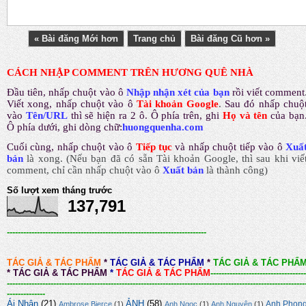
« Bài đăng Mới hơn
Trang chủ
Bài đăng Cũ hơn »
CÁCH NHẬP COMMENT TRÊN HƯƠNG QUÊ NHÀ
Đầu tiên, nhấp chuột vào ô
Nhập nhận xét của bạn
rồi viết comment
Viết xong, nhấp chuột vào ô
Tài khoản Google
.
Sau đó nhấp chuộ
vào
Tên/URL
thì sẽ hiện ra 2 ô. Ô phía trên, ghi
Họ và tên
của bạn
Ô phía dưới, ghi dòng chữ:
huongquenha.com
Cuối cùng, nhấp chuột vào ô
Tiếp tục
và nhấp chuột tiếp vào ô
Xuấ
bản
là xong.
(Nếu bạn đã có sẵn Tài khoản Google, thì sau khi viế
comment, chỉ cần nhấp chuột vào ô
Xuất bản
là thành công
)
Số lượt xem tháng trước
137,791
-------------------------------------------------------------------------
TÁC GIẢ & TÁC PHẨM
*
TÁC GIẢ & TÁC PHẨM
*
TÁC GIẢ & TÁC PHẨ
*
TÁC GIẢ & TÁC PHẨM
*
TÁC GIẢ & TÁC PHẨM
-----------------------------------
-------------------------------------------------------------------------------------------------------------
--------------
Ái Nhân
(21)
ẢNH
(58)
Anh Phon
Ambrose Bierce
(1)
Anh Ngọc
(1)
Anh Nguyên
(1)