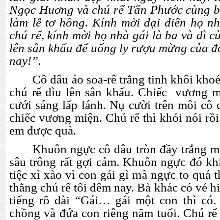
Ngọc Huơng và chú rể Tấn Phước cùng b
làm lễ tơ hồng. Kính mời đại diên họ nh
chú rể, kính mời họ nhà gái là ba và dì 
lên sân khấu để uống ly rượu mừng của đ
nay!”.
Cô dâu áo soa-rê trắng tinh khôi kho
chú rể dìu lên sân khấu. Chiếc vương m
cưới sáng lấp lánh. Nụ cười trên môi cô
chiếc vương miện. Chú rể thì khỏi nói rồi
em được quà.
Khuôn ngực cô dâu tròn đầy trắng mị
sâu trông rất gợi cảm. Khuôn ngực đó kh
tiệc xì xào vì con gái gì mà ngực to quá 
thằng chú rể tối đêm nay. Bà khác có vẻ h
tiếng rõ dài “Gái… gái một con thì có
chồng và đứa con riêng năm tuổi. Chú rể