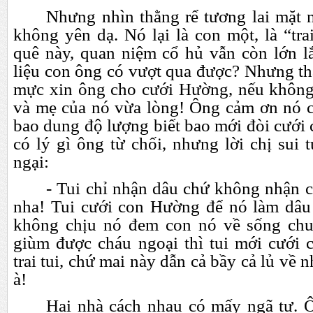
Nhưng nhìn thằng rể tương lai mặt 
không yên dạ. Nó lại là con một, là “tra
quê này, quan niệm cổ hủ vẫn còn lớn lắ
liệu con ông có vượt qua được? Nhưng th
mực xin ông cho cưới Hường, nếu không
và mẹ của nó vừa lòng! Ông cảm ơn nó c
bao dung độ lượng biết bao mới đòi cưới 
có lý gì ông từ chối, nhưng lời chị sui 
ngại:
- Tui chỉ nhận dâu chứ không nhận 
nha! Tui cưới con Hường để nó làm dâu
không chịu nó đem con nó về sống chu
giùm được cháu ngoại thì tui mới cưới 
trai tui, chứ mai này dẫn cả bầy cả lủ về 
à!
Hai nhà cách nhau có mấy ngã tư. 