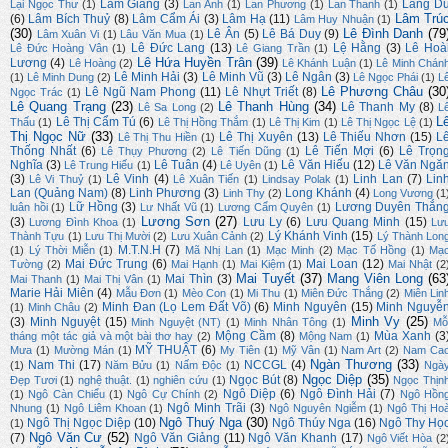
Lam Giang
(3)
Lãng D
Lại Ngọc Thư
(1)
Lan Anh
(1)
Lan Phương
(1)
Lan Thanh
(1)
Lâm Trú
(6)
Lâm Bích Thuỷ
(8)
Lâm Cẩm Ái
(3)
Lâm Hạ
(11)
Lâm Huy Nhuận
(1)
(30)
Lê Đình Danh
(79
Lê Ân
(5)
Lê Bá Duy
(9)
Lâm Xuân Vi
(1)
Lâu Văn Mua
(1)
Lê Đức Lang
(13)
Lệ Hằng
(3)
Lê Hoà
Lê Đức Hoàng Vân
(1)
Lê Giang Trần
(1)
Lê Hứa Huyền Trân
(39)
Lương
(4)
Lê Hoàng
(2)
Lê Khánh Luận
(1)
Lê Minh Chán
Lê Minh Hải
(3)
Lê Minh Vũ
(3)
Lê Ngân
(3)
(1)
Lê Minh Dung
(2)
Lê Ngọc Phái
(1)
L
Lê Phương Châu
(30
Lê Ngũ Nam Phong
(11)
Lê Nhựt Triết
(8)
Ngọc Trác
(1)
Lê Quang Trạng
(23)
Lê Thanh Hùng
(34)
Lê Thanh My
(8)
Lê Sa Long
(2)
L
L
Lê Thị Cẩm Tú
(6)
Thấu
(1)
Lê Thị Hồng Thắm
(1)
Lê Thị Kim
(1)
Lê Thị Ngọc Lệ
(1)
Thị Ngọc Nữ
(33)
Lê Thị Xuyên
(13)
Lê Thiếu Nhơn
(15)
L
Lê Thị Thu Hiền
(1)
Thống Nhất
(6)
Lê Tiến Mợi
(6)
Lê Trọn
Lê Thụy Phương
(2)
Lê Tiến Dũng
(1)
Nghĩa
(3)
Lê Tuân
(4)
Lê Văn Hiếu
(12)
Lê Văn Ngă
Lê Trung Hiếu
(1)
Lê Uyên
(1)
(3)
Lê Vinh
(4)
Linh Lan
(7)
Lin
Lê Vi Thuỷ
(1)
Lê Xuân Tiến
(1)
Lindsay Polak
(1)
Lan (Quảng Nam)
(8)
Linh Phương
(3)
Long Khánh
(4)
Linh Thy
(2)
Long Vương
(1
Lữ Hồng
(3)
Lương Duyên Thắn
luân hồi
(1)
Lư Nhất Vũ
(1)
Lương Cẩm Quyên
(1)
Lương Sơn
(27)
(3)
Lưu Ly
(6)
Lưu Quang Minh
(15)
Lương Đình Khoa
(1)
Lư
Lý Khánh Vinh
(15)
Thành Tựu
(1)
Lưu Thị Mười
(2)
Lưu Xuân Cảnh
(2)
Lý Thành Lon
M.T.N.H
(7)
(1)
Lý Thời Miễn
(1)
Mã Nhị Lan
(1)
Mạc Minh
(2)
Mạc Tố Hồng
(1)
Mạ
Mai Đức Trung
(6)
Mai Loan
(12)
Tường
(2)
Mai Hạnh
(1)
Mai Kiệm
(1)
Mai Nhật
(2
Mai Tuyết
(37)
Mang Viên Long
(63
Mai Thìn
(3)
Mai Thanh
(1)
Mai Thị Vân
(1)
Marie Hải Miên
(4)
Mẫu Đơn
(1)
Mèo Con
(1)
Mi Thu
(1)
Miên Đức Thắng
(2)
Miên Lin
Minh Đan (Lọ Lem Đất Võ)
(6)
Minh Nguyên
(15)
Minh Nguyễ
(1)
Minh Châu
(2)
Minh Vy
(25)
(3)
Minh Nguyệt
(15)
Minh Nguyệt (NT)
(1)
Minh Nhân Tông
(1)
Mỗ
Mộng Cầm
(8)
Mùa Xanh
(3
tháng một tác giả và một bài thơ hay
(2)
Mộng Nam
(1)
MỸ THUẬT
(6)
Mưa
(1)
Mường Mán
(1)
My Tiên
(1)
Mỹ Vân
(1)
Nam Art
(2)
Nam Ca
Ngàn Thương
(33)
Nam Thi
(17)
NCCGL
(4)
(1)
Năm Bửu
(1)
Nấm Độc
(1)
Ngà
Ngọc Diệp
(35)
Ngọc Bút
(8)
Đẹp Tươi
(1)
nghệ thuật.
(1)
nghiên cứu
(1)
Ngọc Thịn
Ngô Diệp
(6)
Ngô Đình Hải
(7)
(1)
Ngô Càn Chiểu
(1)
Ngô Cự Chính
(2)
Ngô Hồn
Ngô Minh Trãi
(3)
Nhung
(1)
Ngô Liêm Khoan
(1)
Ngô Nguyên Ngiễm
(1)
Ngô Thị Ho
Ngô Thuý Nga
(30)
Ngô Thị Ngọc Diệp
(10)
Ngô Thúy Nga
(16)
Ngô Thy Họ
(1)
Ngô Văn Cư
(52)
(7)
Ngô Văn Giảng
(11)
Ngô Văn Khanh
(17)
Ngô Viết Hòa
(2