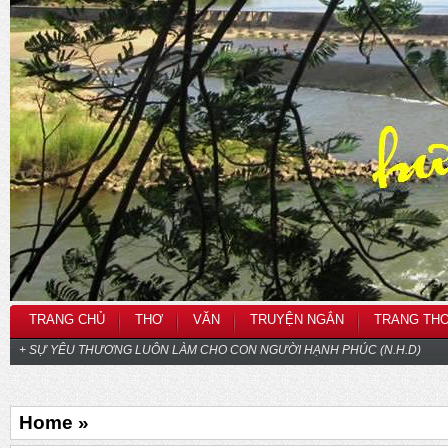
TRANG CHỦ
THƠ
VĂN
TRUYỆN NGẮN
TRANG TH
+ SỰ YÊU THƯƠNG LUÔN LÀM CHO CON NGƯỜI HẠNH PHÚC (N.H.D)
Home »