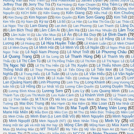
Hương Văn
(6)
James Dylan
(4)
Hửu Thỉnh
(1)
Irina Polianxkaia
(1)
James Joyce
(1
Jeffrey Thai
(9)
Jerry Thu Trà
(7)
Kha Tiệm Ly
(4)
Kai Hoàng
(1)
Kate Chopin
(1)
Kh
Khổng Trường Chiến
(3)
Xuân
(1)
Khán Võ
(2)
Khảo Mai
(1)
khoa học
(1)
Khổng Vĩn
Kiến Giang
(12)
Kim Chuôn
Nguyên
(1)
KỊCH BẢN
(1)
Kiên Giang
(1)
Kiều Huệ
(1)
Kim Sơn Giang
(22)
(4)
Kim Ngoan
(15)
Kim Tiết
(10
Kim Dung
(2)
Kim Quyên
(1)
Ký sự
(14)
Kim Yến
(1)
Kỳ Nam
(2)
Lã Bố
(1)
La Hán
(1)
La Mai Thi Gia
(1)
Lạc Thảo
(1
Lam Giang
(3)
Lãng D
Lại Ngọc Thư
(1)
Lan Anh
(1)
Lan Phương
(1)
Lan Thanh
(1)
Lâm Trú
(6)
Lâm Bích Thuỷ
(8)
Lâm Cẩm Ái
(3)
Lâm Hạ
(11)
Lâm Huy Nhuận
(1)
(30)
Lê Đình Danh
(79
Lê Ân
(5)
Lê Bá Duy
(9)
Lâm Xuân Vi
(1)
Lâu Văn Mua
(1)
Lê Đức Lang
(13)
Lệ Hằng
(3)
Lê Hoà
Lê Đức Hoàng Vân
(1)
Lê Giang Trần
(1)
Lê Hứa Huyền Trân
(39)
Lương
(4)
Lê Hoàng
(2)
Lê Khánh Luận
(1)
Lê Minh Chán
Lê Minh Hải
(3)
Lê Minh Vũ
(3)
Lê Ngân
(3)
(1)
Lê Minh Dung
(2)
Lê Ngọc Phái
(1)
L
Lê Phương Châu
(30
Lê Ngũ Nam Phong
(11)
Lê Nhựt Triết
(8)
Ngọc Trác
(1)
Lê Quang Trạng
(23)
Lê Thanh Hùng
(34)
Lê Thanh My
(8)
Lê Sa Long
(2)
L
L
Lê Thị Cẩm Tú
(6)
Thấu
(1)
Lê Thị Hồng Thắm
(1)
Lê Thị Kim
(1)
Lê Thị Ngọc Lệ
(1)
Thị Ngọc Nữ
(33)
Lê Thị Xuyên
(13)
Lê Thiếu Nhơn
(15)
L
Lê Thị Thu Hiền
(1)
Thống Nhất
(6)
Lê Tiến Mợi
(6)
Lê Trọn
Lê Thụy Phương
(2)
Lê Tiến Dũng
(1)
Nghĩa
(3)
Lê Tuân
(4)
Lê Văn Hiếu
(12)
Lê Văn Ngă
Lê Trung Hiếu
(1)
Lê Uyên
(1)
(3)
Lê Vinh
(4)
Linh Lan
(7)
Lin
Lê Vi Thuỷ
(1)
Lê Xuân Tiến
(1)
Lindsay Polak
(1)
Lan (Quảng Nam)
(8)
Linh Phương
(3)
Long Khánh
(4)
Linh Thy
(2)
Long Vương
(1
Lữ Hồng
(3)
Lương Duyên Thắn
luân hồi
(1)
Lư Nhất Vũ
(1)
Lương Cẩm Quyên
(1)
Lương Sơn
(27)
(3)
Lưu Ly
(6)
Lưu Quang Minh
(15)
Lương Đình Khoa
(1)
Lư
Lý Khánh Vinh
(15)
Thành Tựu
(1)
Lưu Thị Mười
(2)
Lưu Xuân Cảnh
(2)
Lý Thành Lon
M.T.N.H
(7)
(1)
Lý Thời Miễn
(1)
Mã Nhị Lan
(1)
Mạc Minh
(2)
Mạc Tố Hồng
(1)
Mạ
Mai Đức Trung
(6)
Mai Loan
(12)
Tường
(2)
Mai Hạnh
(1)
Mai Kiệm
(1)
Mai Nhật
(2
Mai Tuyết
(37)
Mang Viên Long
(63
Mai Thìn
(3)
Mai Thanh
(1)
Mai Thị Vân
(1)
Marie Hải Miên
(4)
Mẫu Đơn
(1)
Mèo Con
(1)
Mi Thu
(1)
Miên Đức Thắng
(2)
Miên Lin
Minh Đan (Lọ Lem Đất Võ)
(6)
Minh Nguyên
(15)
Minh Nguyễ
(1)
Minh Châu
(2)
Minh Vy
(25)
(3)
Minh Nguyệt
(15)
Minh Nguyệt (NT)
(1)
Minh Nhân Tông
(1)
Mỗ
Mộng Cầm
(8)
Mùa Xanh
(3
tháng một tác giả và một bài thơ hay
(2)
Mộng Nam
(1)
MỸ THUẬT
(6)
Mưa
(1)
Mường Mán
(1)
My Tiên
(1)
Mỹ Vân
(1)
Nam Art
(2)
Nam Ca
Ngàn Thương
(33)
Nam Thi
(17)
NCCGL
(4)
(1)
Năm Bửu
(1)
Nấm Độc
(1)
Ngà