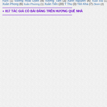
Vương Hoài Uyên
(4)
Vương Tâm
(3)
Xanh Nguyên
(4)
Hạnh
(1)
Xuân Đài
(1
Xuân Phong
(6)
Xuân Tiến
(20)
Ý Thu
(3)
Yên Kha
(7)
Xuân Phương
(1)
Ziken
(2)
-------------------------------------------------------------------------
+ 817 TÁC GIẢ CÓ BÀI ĐĂNG TRÊN HƯƠNG QUÊ NHÀ
-------------------------------------------------------------------------