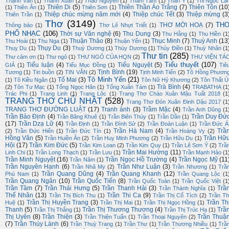
Thạnh Văn
(1)
Thanh Xuân
(2)
Thảo Nguyễn
(1)
Thâm Tâm
(1)
Thần Y
(1)
Thi Ngọc La
Thiên Di
(5)
Thiên Thần Áo Trắng
(7)
Thiên Tôn
(10
(1)
Thiên Ân
(1)
Thiên Sơn
(1)
Thiệp chúc mừng năm mới
(4)
Thiệp chúc Tết
(3)
Thiệp mừng
(3
Thiên Trần
(1)
Thơ
(3149)
TH
THƠ MỜI HOẠ
(7)
Thông báo
(1)
Thơ Lê Nhựt Triết
(1)
PHỔ NHẠC
(106)
Thời sự Văn nghệ
(6)
Thu Dung
(3)
Thu Hằng
(1)
Thu Hiền
(1
Thuận Thảo
(8)
Thục Minh
(7)
Thuỳ Anh
(13
Thu Hoài
(1)
Thu Nga
(1)
Thuận Yến
(1)
Thụy Du
(3)
Thuỵ Du
(1)
Thuỳ Dương
(1)
Thùy Dương
(1)
Thủy Điền
(1)
Thuỳ Nhân
(1
Thư tin
(285)
Thư cảm ơn
(1)
Thư ngỏ
(1)
THƯ NGỎ CỦA HQN
(2)
THƯ VIỆN TÁ
Tiểu thuyết
(107)
Tiểu luận
(4)
Tiểu Nguyệt
(5)
GIẢ
(1)
Tiểu Mục Đồng
(1)
Tiê
Tịnh Bình
(19)
Tương
(1)
Tin buồn
(2)
TIN VĂN
(2)
Tịnh Minh Tiến
(2)
Tô Hồng Phươn
Tô Minh Yến
(21)
Tố Mai
(3)
(1)
Tô Kiều Ngân
(1)
Tôn Nữ Hỷ Khương
(2)
Tôn Thất Ú
Trà Bình
(4)
(2)
Tôn Tư Mạc
(1)
Tống Ngọc Hân
(1)
Tống Xuân Tám
(1)
TRABATHA
(1
Trác Phi
(1)
Trang Linh
(1)
Trang Lộc
(1)
Trang Thơ Chào Xuân Mậu Tuất 2018
(1
TRANG THƠ CHỦ NHẬT
(528)
Trang Thơ Đón Xuân Đinh Dậu 2017
(1
TRANG THƠ ĐƯỜNG LUẬT
(17)
Tranh ảnh
(3)
Trầm Mặc
(4)
Trần Anh Dũng
(1
Trần Bảo Định
(4)
Trần Duy Đứ
Trần Băng Khuê
(1)
Trần Biên Thùy
(1)
Trần Dần
(1)
(17)
Trần Dzạ Lữ
(4)
Trần Định
(1)
Trần Đình Sử
(2)
Trần Đoàn Luận
(1)
Trần Đức Á
Trần Hà Nam
(4)
Trầ
(2)
Trần Đức Hiển
(1)
Trần Đức Tín
(1)
Trần Hoàng Vy
(2)
Hồng Vân
(5)
Trần Hữ
Trần Huiền Ân
(2)
Trần Huy Minh Phương
(2)
Trần Hữu Du
(1)
Hội
(17)
Trần Kim Đức
(5)
Trần Kim Loan
(2)
Trần Kim Quy
(1)
Trần Lê Sơn Ý
(2)
Trầ
Trần Mai Hường
(11)
Linh Chi
(1)
Trần Long Thạch
(1)
Trần Lưu
(1)
Trần Mạnh Hảo
(1
Trần Minh Nguyệt
(16)
Trần Ngọc Hồ Trường
(4)
Trần Ngọc Mỹ
(11
Trần Năm
(1)
Trần Nguyên Hạnh
(6)
Trần Như Luận
(3)
Trần Nhã My
(2)
Trần Nhương
(1)
Trầ
Trần Quang Dũng
(4)
Trần Quang Khanh
(12)
Phù Nam
(1)
Trần Quang Lộc
(1
Trần Quang Ngân
(10)
Trần Quốc Tiến
(8)
Trần Quốc Toàn
(1)
Trần Quốc Việt
(1
Trần Tâm
(7)
Trần Thái Hưng
(5)
Trần Thanh Hải
(3)
Trầ
Trần Thành Nghĩa
(1)
Thế Nhân
(13)
Trần Thi Ca
(9)
Trần Thị Bích Thu
(1)
Trần Thị Cổ Tích
(2)
Trần Th
Trần Thị Huyền Trang
(3)
Trần Th
Huệ
(1)
Trần Thị Mai
(1)
Trần Thị Ngọc Hồng
(1)
Thanh
(5)
Trần Thị Thương Thương
(4)
Trầ
Trần Thị Thắng
(1)
Trần Thị Trúc Hạ
(1)
Thị Uyên
(8)
Trần Thiện
(3)
Trần Thuậ
Trần Thiện Tuấn
(1)
Trần Thoại Nguyên
(2)
(7)
Trần Thúy Lành
(6)
Trần Thuỳ Trang
(1)
Trần Thư
(1)
Trần Thương Nhiều
(1)
Trầ