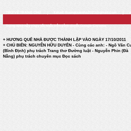
TRỞ VỀ TRANG CHỦ
|
Email: huongquenha2023@gmail.com
|
Trang Web này chạy tốt nhất trên trình duyệt Google Chrome
+ HƯƠNG QUÊ NHÀ ĐƯỢC THÀNH LẬP VÀO NGÀY 17/10/2011
+ CHỦ BIÊN: NGUYỄN HỮU DUYÊN - Cùng các anh: - Ngô Văn C
(Bình Định) phụ trách Trang thơ Đường luật - Nguyễn Phin (Đà
Nẵng) phụ trách chuyên mục Đọc sách