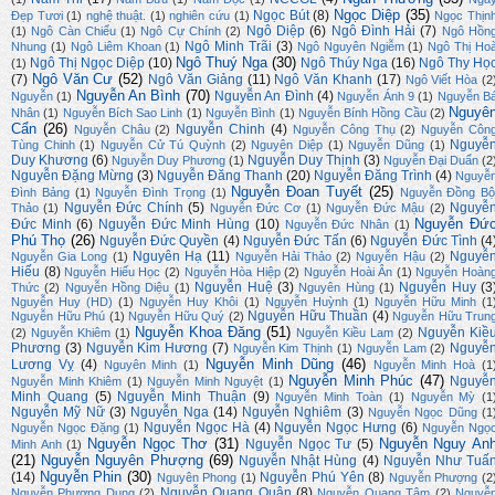
Ngọc Diệp
(35)
Ngọc Bút
(8)
Đẹp Tươi
(1)
nghệ thuật.
(1)
nghiên cứu
(1)
Ngọc Thịn
Ngô Diệp
(6)
Ngô Đình Hải
(7)
(1)
Ngô Càn Chiểu
(1)
Ngô Cự Chính
(2)
Ngô Hồn
Ngô Minh Trãi
(3)
Nhung
(1)
Ngô Liêm Khoan
(1)
Ngô Nguyên Ngiễm
(1)
Ngô Thị Ho
Ngô Thuý Nga
(30)
Ngô Thị Ngọc Diệp
(10)
Ngô Thúy Nga
(16)
Ngô Thy Họ
(1)
Ngô Văn Cư
(52)
(7)
Ngô Văn Giảng
(11)
Ngô Văn Khanh
(17)
Ngô Viết Hòa
(2
Nguyễn An Bình
(70)
Nguyễn An Đình
(4)
Nguyễn
(1)
Nguyễn Ánh 9
(1)
Nguyễn B
Nguyê
Nhân
(1)
Nguyễn Bích Sao Linh
(1)
Nguyễn Bình
(1)
Nguyễn Bính Hồng Cầu
(2)
Cẩn
(26)
Nguyễn Chinh
(4)
Nguyễn Châu
(2)
Nguyễn Công Thụ
(2)
Nguyễn Côn
Nguyễ
Tùng Chinh
(1)
Nguyễn Cử Tú Quỳnh
(2)
Nguyên Diệp
(1)
Nguyễn Dũng
(1)
Duy Khương
(6)
Nguyễn Duy Thịnh
(3)
Nguyễn Duy Phương
(1)
Nguyễn Đại Duẩn
(2
Nguyễn Đặng Mừng
(3)
Nguyễn Đăng Thanh
(20)
Nguyễn Đăng Trình
(4)
Nguyễ
Nguyễn Đoan Tuyết
(25)
Đình Bảng
(1)
Nguyễn Đình Trọng
(1)
Nguyễn Đồng Bộ
Nguyễn Đức Chính
(5)
Nguyễ
Thảo
(1)
Nguyễn Đức Cơ
(1)
Nguyễn Đức Mậu
(2)
Nguyễn Đứ
Đức Minh
(6)
Nguyễn Đức Minh Hùng
(10)
Nguyễn Đức Nhân
(1)
Phú Thọ
(26)
Nguyễn Đức Quyền
(4)
Nguyễn Đức Tấn
(6)
Nguyễn Đức Tình
(4
Nguyên Hạ
(11)
Nguyễ
Nguyễn Gia Long
(1)
Nguyễn Hải Thảo
(2)
Nguyễn Hậu
(2)
Hiếu
(8)
Nguyễn Hiếu Học
(2)
Nguyễn Hòa Hiệp
(2)
Nguyễn Hoài Ân
(1)
Nguyễn Hoàn
Nguyễn Huệ
(3)
Nguyễn Huy
(3
Thức
(2)
Nguyễn Hồng Diệu
(1)
Nguyên Hùng
(1)
Nguyễn Huy (HD)
(1)
Nguyễn Huy Khôi
(1)
Nguyễn Huỳnh
(1)
Nguyễn Hữu Minh
(1
Nguyễn Hữu Thuần
(4)
Nguyễn Hữu Phú
(1)
Nguyễn Hữu Quý
(2)
Nguyễn Hữu Trun
Nguyễn Khoa Đăng
(51)
Nguyễn Kiề
(2)
Nguyễn Khiêm
(1)
Nguyễn Kiều Lam
(2)
Phương
(3)
Nguyễn Kim Hương
(7)
Nguyễ
Nguyễn Kim Thịnh
(1)
Nguyễn Lam
(2)
Nguyễn Minh Dũng
(46)
Lương Vỵ
(4)
Nguyên Minh
(1)
Nguyễn Minh Hoà
(1
Nguyễn Minh Phúc
(47)
Nguyễ
Nguyễn Minh Khiêm
(1)
Nguyễn Minh Nguyệt
(1)
Minh Quang
(5)
Nguyễn Minh Thuận
(9)
Nguyễn Minh Toàn
(1)
Nguyễn Mỳ
(1
Nguyễn Mỹ Nữ
(3)
Nguyễn Nga
(14)
Nguyễn Nghiêm
(3)
Nguyễn Ngọc Dũng
(1
Nguyễn Ngọc Hà
(4)
Nguyễn Ngọc Hưng
(6)
Nguyễn Ngọc Đặng
(1)
Nguyễn Ngọ
Nguyễn Ngọc Thơ
(31)
Nguyễn Nguy An
Nguyễn Ngọc Tư
(5)
Minh Anh
(1)
(21)
Nguyễn Nguyên Phượng
(69)
Nguyễn Nhật Hùng
(4)
Nguyễn Như Tuấ
Nguyễn Phin
(30)
(14)
Nguyễn Phú Yên
(8)
Nguyên Phong
(1)
Nguyễn Phượng
(2
Nguyễn Quang Quân
(8)
Nguyễn Phương Dung
(2)
Nguyễn Quang Tâm
(2)
Nguyễ