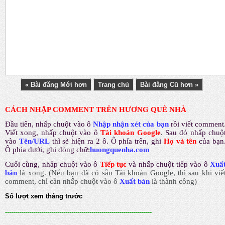
« Bài đăng Mới hơn
Trang chủ
Bài đăng Cũ hơn »
CÁCH NHẬP COMMENT TRÊN HƯƠNG QUÊ NHÀ
Đầu tiên, nhấp chuột vào ô
Nhập nhận xét của bạn
rồi viết comment
Viết xong, nhấp chuột vào ô
Tài khoản Google
.
Sau đó nhấp chuộ
vào
Tên/URL
thì sẽ hiện ra 2 ô. Ô phía trên, ghi
Họ và tên
của bạn
Ô phía dưới, ghi dòng chữ:
huongquenha.com
Cuối cùng, nhấp chuột vào ô
Tiếp tục
và nhấp chuột tiếp vào ô
Xuấ
bản
là xong.
(Nếu bạn đã có sẵn Tài khoản Google, thì sau khi viế
comment, chỉ cần nhấp chuột vào ô
Xuất bản
là thành công
)
Số lượt xem tháng trước
-------------------------------------------------------------------------