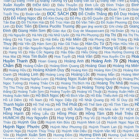
Đặng Tường Vy
(3)
Đặn
Toán
(1)
Đăng Trình
(1)
Đặng Văn Sử
(1)
Đặng Việt Trinh
(1)
Xuân Xuyến
(9)
Đin
ĐIỂM BÁO
(2)
Điêu Thuyền
(1)
Đinh Lốc
(2)
Đình Thậm
(1)
Vương Khanh
(4)
Đoàn Thị Minh Hiệp
(4)
Đoàn Khương Duy
(1)
Đoàn Tình
(1)
Đoà
ĐỌC SÁCH
(30)
Đỗ Chiến Thắng
(6)
Đỗ Duy Hoàn
Tuyết Thu
(1)
Đoản văn
(1)
(15)
Đỗ Hồng Ngọc
(5)
Đỗ KIm Dung
(1)
Đỗ Phu
(1)
Đỗ Quyên
(2)
Đỗ Tâm Linh
(1)
Đ
Tấn Đạt
(2)
Đỗ Thị Kim Hải
(2)
Đỗ Trúc Hàn
(1)
Đỗ Văn Tiến
(1)
Đỗ Xuân Phương
(1)
Đứ
Đức Tiên
(3)
Elena Pucillo Truong
(6)
Gian
Linh
(1)
gan jing world
(1)
Ghi chép
(2)
Đình
(8)
Giang Hiền Sơn
(6)
Giáo dục
(1)
Guy de Maupassant
(1)
Hà Đoàn
(2)
Hạ L
Hạ Thi
(3)
(1)
Hà Nguyên
(2)
Hà Nhi
(1)
Hà Nhữ Uyên
(2)
Hà Phi Phượng
(1)
Hà Thị Th
Hải Miên
(3)
Hả
Hằng
(1)
Hà Tùng Sơn
(1)
Hải Điểu
(1)
Hải Phong
(2)
Hải Thăng
(1)
Thuỵ
(6)
Hàn Du Tử
(17)
Hải Yến
(2)
Hàm Sơn
(1)
Hàn Dã Thảo
(2)
Hàn Hữu Yên
(1
Hàn Phong Vũ
(19)
Hàn Lâm
(1)
Hãn Nguyên Nguyễn Nhã
(1)
Hàn Nguyệt
(1)
Hàn Tí
(1)
Hạng Vũ
(1)
Hậu Cốc Ngang
(1)
Hậu Đậu
(1)
Hiếu Dũng
(1)
Hoa Hướng Dương
(1
Hoà
Hoa Tím Buồn
(4)
Hoà Văn
(10)
Hoa Mai
(2)
Hoa Tuyết
(2)
Hoa Xuyến Chi
(1)
Huyền Thanh
(53)
Hoàng Anh 79
(26)
Hoàn
Hoàng Anh
(6)
Hoan Giang
(1)
Chẩm
(53)
Hoàng Giao
(4)
Hoàng Hạ Miê
Hoàng Chẫm
(1)
Hoàng Đình Quang
(2)
(6)
Hoàng Khánh Duy
(5)
Hoàng Hữu
(1)
Hoàng Kim
(1)
Hoàng Kim Chi
(1)
Hoàng Ki
Hoàng Linh
(6)
Hoàng Lộc
(8)
Oanh
(2)
Hoàng Long
(2)
Hoàng Mẫn
(1)
Hoàng Min
Hoàng Ngọc Xuân
(4)
Tường
(2)
Hoàng Nghĩa Lược
(1)
Hoàng Nguyên
(1)
Hoàng Ph
Hoàng Thị Nhã
(8)
Ngọc Tường
(1)
Hoàng Thảo Chi
(1)
Hoàng Thị Bích Hà
(1)
Hoàn
Hoàng Trọng Quý
(9)
Thị Thu Thủy
(2)
Hoàng Trang
(1)
Hoàng Trần
(1)
Hoàng Trọn
thắng
(1)
Hoàng Tuấn Sơn
(1)
Hoàng Tuyên
(2)
Hoàng Vũ Thuật
(1)
Hoàng Xuân Hiến
(1
Hồ Bích Ngọc
(4)
Hoàng Xuân Niên
(1)
Hồ Bích Vân
(2)
Hồ Đắc Thiếu Anh
(1)
Hồ Hải
(2
H
Hồ Lê Diêm
(1)
Hồ Nam
(1)
Hồ Ngọc Diệp
(1)
Hồ Nhật Quang
(1)
Hồ Sĩ Duy
(1)
H
Thanh Ngân
(10)
Hồ Thế Phất
(3)
Hồ Thế Hà
(2)
Hồ Thế Sinh
(1)
Hồ Tĩnh Tâm
(1)
Tịnh Thuỷ
(21)
Hồ Xuân Thu
(3)
Hồ Vũ Khánh Linh
(1)
Hội Nhà văn TP. HCM
(1
Hồng Hạnh
(3)
Hồng Phúc
(8)
Hồng Tâm
(10)
Huệ Triệu
(3
Hồng Liễu
(1)
HUMICHI
(5)
Huy Nguyên
(15)
Huy Vọng
(17)
Huy Vũ
(1)
Huyết Kiệt
(1)
Huỳnh D
Huỳnh Gia
(18)
Thảo
(1)
Huỳnh Kim Bửu
(1)
Huỳnh Minh Lệ
(2)
Huỳnh Ngọc Nga
(1
Huỳnh Ngọc Phước
(29)
Huỳnh Như Phương
(1)
Huỳnh Thanh Lan
(1)
Huỳnh Th
Quỳnh Nga
(1)
Huỳnh Thúy Thúy
(1)
Huỳnh Văn Diệu
(1)
Huỳnh Văn Mỹ
(1)
Huỳnh Vă
Huỳnh Xuân Sơn
(3)
Hương Đình
(4)
Yên
(1)
Hương Đêm
(1)
Hương Quê Nhà
(1