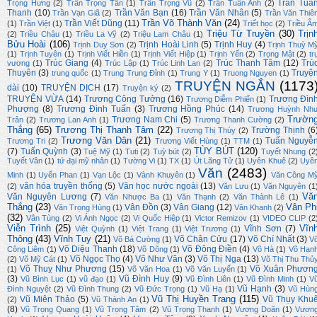
Trần Tuấ
Trọng Hưng
(2)
Trần Trọng Tân
(1)
Trần Trọng Vũ
(2)
Trần Tuấn Anh
(2)
Thanh
(10)
Trần Văn Bạn
(16)
Trần Văn Nhân
(5)
Trần Vạn Giã
(2)
Trần Văn Thiê
Trần Võ Thành Văn
(24)
Trần Viết Dũng
(11)
(1)
Trần Việt
(1)
Triết học
(2)
Triều Â
Triệu Từ Truyền
(30)
Trịn
(2)
Triều Châu
(1)
Triều La Vỹ
(2)
Triệu Lam Châu
(1)
Bửu Hoài
(106)
Trịnh Hoài Linh
(5)
Trịnh Huy
(4)
Trịnh Duy Sơn
(2)
Trịnh Thuỳ M
(1)
Trịnh Tuyên
(1)
Trịnh Viết Hiền
(1)
Trịnh Viết Hiệp
(1)
Trịnh Yến
(2)
Trọng Mật
(2)
tr
Trúc Giang
(4)
Trúc Thanh Tâm
(12)
Trú
vương
(1)
Trúc Lập
(1)
Trúc Linh Lan
(2)
Thuyên
(3)
Truyệ
trung quốc
(1)
Trung Trung Đỉnh
(1)
Trung Y
(1)
Truong Nguyen
(1)
TRUYỆN NGẮN
(1173
dài
(10)
TRUYỆN DỊCH
(17)
Truyện ký
(2)
TRUYỆN VỪA
(14)
Trương Công Tưởng
(16)
Trương Đìn
Trương Diễm Phiến
(1)
Phượng
(8)
Trương Đình Tuấn
(3)
Trương Hồng Phúc
(14)
Trương Huỳnh Nh
Trườn
Trương Nam Chi
(5)
Trân
(2)
Trương Lan Anh
(1)
Trương Thanh Cường
(2)
Thắng
(65)
Trương Thị Thanh Tâm
(22)
Trường Thịnh
(6
Trương Thị Thúy
(2)
Trương Văn Dân
(21)
Tuấn Nguyễ
Trương Tri
(2)
Trương Viết Hùng
(1)
TTM
(1)
TÙY BÚT
(120)
(7)
Tuấn Quỳnh
(3)
Tuệ Mỹ
(1)
Tuti
(2)
Tuỳ bút
(2)
Tuyết Nhung
(2
Tuyết Vân
(1)
tứ đại mỹ nhân
(1)
Tường Vi
(1)
TX
(1)
Út Lãng Tử
(1)
Uyên Khuê
(2)
Uyê
Văn
(2483)
Minh
(1)
Uyển Phan
(1)
Vạn Lộc
(1)
Vành Khuyên
(1)
Văn Công M
văn hóa truyền thống
(5)
Văn học nước ngoài
(13)
(2)
Văn Lưu
(1)
Văn Nguyên
(1
Vă
Văn Nguyên Lương
(7)
Văn Nhược Ba
(1)
Văn Thạnh
(2)
Văn Thành Lê
(1)
Thắng
(23)
Vân Ph
Vân Đồn
(3)
Vân Giang
(12)
Văn Trọng Hùng
(1)
Vân Khanh
(2)
(32)
Vân Tùng
(2)
Vi Ánh Ngọc
(2)
Vi Quốc Hiệp
(1)
Victor Remizov
(1)
VIDEO CLIP
(2
Viễn Trình
(25)
Vĩn
Vĩnh Sơn
(7)
Việt Quỳnh
(1)
Việt Trang
(1)
Việt Trương
(1)
Thông
(43)
Vĩnh Tuy
(21)
Võ Chân Cửu
(17)
Võ Chí Nhất
(3)
Võ Bá Cường
(1)
V
Võ Diệu Thanh
(18)
Võ Đông Điền
(4)
Công Liêm
(1)
Võ Dõng
(1)
Võ Hà
(1)
Võ Hạn
Võ Ngọc Thọ
(4)
Võ Như Văn
(3)
Võ Thị Nga
(13)
(2)
Võ Mỹ Cát
(1)
Võ Thị Thu Thủ
Võ Thuỵ Như Phương
(15)
Võ Xuân Phươn
(1)
Võ Văn Hoa
(1)
Võ Văn Luyến
(1)
(3)
Vũ Đình Huy
(9)
Vũ Bình Lục
(1)
vũ đạo
(1)
Vũ Đình Liên
(1)
Vũ Đình Minh
(1)
V
Vũ Hạnh
(3)
Đình Nguyệt
(2)
Vũ Đình Thung
(2)
Vũ Đức Trọng
(1)
Vũ Hạ
(1)
Vũ Hùn
Vũ Thị Huyền Trang
(115)
Vũ Miên Thảo
(5)
Vũ Thụy Khu
(2)
Vũ Thành An
(1)
(8)
Vũ Trọng Quang
(1)
Vũ Trọng Tâm
(2)
Vũ Trọng Thanh
(1)
Vương Doãn
(1)
Vươn