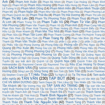
Ánh
(34)
Phạm Anh Xuân
(3)
Phạm Bá Nhơn
(2)
Phạm Cao Hoàng
(1)
Phạm Đìn
Phạm Hữu Hoàng
(20)
Nghi
(1)
Phạm Hổ
(1)
Phạm Kiều Hưng
(1)
Phạm Lâm
(1)
Phạ
Phạm Minh Dũng
(14)
Phạm Minh Hiền
(9)
Phạm Minh Thuận
(10
Lê Tường Vi
(1)
Phạm Ngân
(3)
Phạm Mỹ
(1)
Phạm Như Vân
(1)
Phạm Phan Hòa
(1)
Phạm Phương La
Phạm Thái Ba
(4)
Phạm Thị Hải Dương
(9)
(1)
Phạm Quỳnh An
(1)
Phạm Thị Liên
(1
Phạm Thị Mỹ Liên
(30)
Phạm Thị Phương Thảo
(3)
Phạm Thuý
(6)
Phạm Trầ
Phạm Tuấn Vũ
(29)
Phạm Tử Văn
(21)
Ái Linh
(4)
Phạ
Phạm Trung Tín
(2)
Văn Phương
(16)
Phan Anh
(12)
Phạm Văn Thạnh
(1)
Phạm Vũ
(1)
Phan Cung Việt
(1
Phan Đức Nam
(1)
Phan Hoài Thương
(1)
Phan Hoàng
(2)
Phan Huỳnh Điểu
(1)
Pha
Phan Mai Thư Nhã
(6)
Phan Nam
(20)
Hữu Lý
(1)
Phan Khanh
(2)
Phan Quỳnh Nh
Phan Tấn Lược
(6)
(1)
Phan Sửu
(1)
Phan Thanh Cương
(2)
Phan Thị Huỳnh Trang
(2
Phan Trang Hy
(25)
Phan Tiên Phát
(1)
Phan Tình
(1)
Phan Văn Bình
(1)
Phan Vă
Phan Văn Thuần
(3)
Thạnh
(1)
Phan Vĩnh
(1)
phần 1
(1)
phần 2
(1)
phần 3
(1)
phần 
Phỏng vấn
(7)
Ph
(1)
Phiêu Vân
(1)
Phong Dương
(2)
Phong Điệp
(1)
Phú Ngọc
(1)
Quang
(3)
Phú Xuân
(8)
Phùng Hiếu
(10)
Phùng Gia Lộc
(1)
Phùng Hiệu
(1)
Phùn
Phùng Phương Quý
(7)
Hoàng Chương
(1)
Phụng Thiên
(1)
Phùng Văn Khai
(1)
Phướ
Phương Phương
(10)
Phương Uy
(5)
Vũ
(1)
Quan Thế Âm
(1)
Quảng Ngọc
(1
Quang Tuấn Dũng
(9)
Quảng Ngôn Lê Ngữ
(1)
Quang Thám
(1)
Quốc Hùng
(2)
Quố
Quỳnh Nga
(16)
Tuyên
(1)
quy luật dịch
(1)
Quỳnh Lệ
(1)
Quỳnh Trâm
(1)
Raso
Rêu (Cao Hoàng Từ Đoan
Helmandollar
(1)
Raymond Carver
(1)
Raymond Thư
(1)
SÁCH BẠN VĂN
(71)
(13)
Song Ninh
(11)
Sôn
SARAH HALL
(1)
SINH NHẬT
(1)
Hương
(11)
Sông Song
(8)
Sơn Trần
(15)
Sông Lam
(1)
Sơn Tịnh
(2)
Sruthi Thekkia
T.T.Hiếu Thảo
(22)
Tạ Thị Hoa
(14)
Tam quố
(1)
Stephen Crane
(1)
Tạ Nghi Lễ
(1)
TẢN VĂN
(230)
TẠP BÚT
(624)
diễn nghĩa
(4)
TẠ
Tạp chí Văn Mới
(1)
CHÍ VN BÌNH DƯƠNG
(11)
Tashi Dawa
(1)
Tâm Lãng
(1)
Tâm Nhiên
(2)
Tấn Hòa
(1
TẬP SAN ÁO TRẮNG
(39)
Tần Khánh
(4)
Tân Vương Huy
(1)
Tập san Văn họ
nghệ thuật Hương Quê Nhà
(1)
Tây bá hầu Cơ Phát
(1)
Tây Du Ký
(1)
Tây Sơn bi hùn
Thạch Đà
(7)
Thạch Sene
(5
truyện
(2)
Thạch Anh
(2)
Thạch Cầu
(1)
Thạch Lam
(1)
Thanh Bình Nguyên
(27)
Thái An Khánh
(2)
Thái Hoà
(1)
Thành Dũng
(1)
Thanh Hả
Thanh Minh
(4)
(1)
Thanh Huyền
(2)
Thanh Lương
(2)
Thanh Phong
(1)
Thanh Sơn
(1
Thanh Trắc Nguyễn Văn
(42)
Thanh Thảo
(3)
Thanh Tùng
(7)
Thành Văn
(3