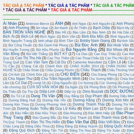
TÁC GIẢ & TÁC PHẨM
*
TÁC GIẢ & TÁC PHẨM
*
TÁC GIẢ & TÁC PHẨ
*
TÁC GIẢ & TÁC PHẨM
*
TÁC GIẢ & TÁC PHẨM
-----------------------------------
-------------------------------------------------------------------------------------------------------------
--------------
Ái Nhân
(21)
ẢNH
(58)
Anh Phon
Ambrose Bierce
(1)
Anh Ngọc
(1)
Anh Nguyên
(1)
(4)
Anh Phương
(9)
Bạch Diệp
(5)
âm nhạc
(2)
âm thanh
(1)
Ân Thiên
(1)
Bách Mỵ
(2
BÀN TRÒN VĂN NGHỆ
(87)
Bảo Hồ
(1)
Bảo Lâm
(1)
Bảo Ninh
(2)
Bé Hải Dân
(1
Bích Ái
(3)
Bích Lê
(4)
Bình Địa Mộc
(3)
Bích Ngọc
(1)
Bích Vân
(2)
Bình Nguyên
(1
Bobby Nam Giang
(3)
Bình Nguyên Trang
(2)
binh pháp
(1)
Bình Tâm
(1)
Bùi Anh Sắ
Bùi Đức Ánh
(66)
Bùi Hoài Vân
(5
(1)
Bùi Công Thuấn
(1)
Bùi Danh Hải Phong
(1)
Bùi Nguyên Bằng
(25)
Bùi Nhựa
(4)
Bù
Bùi Huyền Tương
(2)
Bùi Hữu Phước
(1)
Văn Bồng
(5)
BÚT KÝ
(17)
Bùi Việt Thắng
(2)
Ca Dao
(2)
Cao Duy Thảo
(1)
Cao Ki
Cao Thị Thu Hà
(3)
Quy
(1)
Cao Thọ Thêm
(2)
Cao Thoại Châu
(1)
Cao Thu Hà
(1)
Ca
Cao Văn Tam
(5)
Cát Du
(7)
Cẩm Lệ
(4)
Trọng Quế
(1)
Catherine Mansfield
(1)
Cẩ
Tú Cầu
(1)
Chàng Cát
(1)
Chánh Đức
(1)
CHÀO XUÂN 2014
(1)
CHÂN DUNG VĂ
Châu Thạch
(9)
NGHỆ SĨ
(2)
Châu Đoàn
(1)
Châu Quang Phước
(1)
Châu Thường Vin
CHỦ BIÊN
(141)
(1)
Chí Anh
(1)
Chính Đức
(1)
chủ
(1)
Chu Giang Phong
(1)
Chu La
Chu Ngạn Thư
(10)
Chu Trầm Nguyên Minh
(16)
(2)
Chu Vương Miện
(1)
Chúa Sơ
Cỏ Dại
(7)
Lâm
(1)
covid 19
(1)
Công Nguyễn
(1)
Cơ Xương
(1)
Cúc Dương
(1)
Cuộc th
CỬA SỔ VĂN HÓA
(6)
văn chương
(1)
Dạ Ngân
(1)
Dã Phong Bình
(2)
Dã Phương
(1
DỌC ĐƯỜN
Diệp Linh
(18)
Dino Buzzati
(3)
Dạ Thảo
(2)
Dạ Thy
(1)
Diệp Uy
(1)
(29)
Dung Thị Vân
(28)
Duy Phạm
(6)
Du Tử Lê
(1)
Duy Bằng
(1)
Dương Diệu Min
Dương Hằng
(7)
Dương Kim Nhi
(4
(1)
Dương Đăng Huệ
(1)
Dương Hải Yến
(2)
Dương Thành Thái
(3)
Dương Kim Thoa
(1)
Dương Phương Vinh
(1)
Dương Thị Yế
Dương Xuân Triều
(6)
Dzạ Lữ Kiều
(6)
Đàm Lan
(17)
Trinh
(2)
Đan Ngọc
(2)
đạ
Đào Phạ
đức
(2)
Đào Hiền
(2)
Đào Hữu Thức
(2)
Đào Khương
(2)
Đào Minh Hiệp
(2)
Thuỳ Trang
(82)
Đào Thanh Hoà
(14)
Đào Quang Bắc
(1)
Đào Quý Thạnh
(1)
Đà
Đào Văn Đạt
(31)
Đào Thị Thu Hiền
(3)
Đào Viết Bửu
(7)
Thị Quý Thanh
(1)
Đặn
Đặng Quốc Khán
Châu Long
(1)
Đặng Diệu Thoa
(1)
Đăng Đăng
(1)
Đăng Huỳnh
(1)
(8)
Đặng Quý Địch
(3)
Đặng Tấn Tới
(2)
Đặng Thị Hoa
(2)
Đặng Thị Xuân
(1)
Đặn