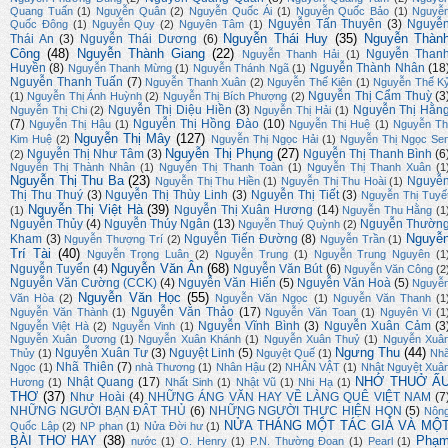
Quang Tuấn
(1)
Nguyễn Quân
(2)
Nguyễn Quốc Ái
(1)
Nguyễn Quốc Bảo
(1)
Nguyễ
Nguyễn Tấn Thuyên
(3)
Nguyễ
Quốc Đông
(1)
Nguyễn Quy
(2)
Nguyên Tâm
(1)
Nguyễn Thái Huy
(35)
Nguyễn Thàn
Thái An
(3)
Nguyễn Thái Dương
(6)
Công
(48)
Nguyễn Thành Giang
(22)
Nguyễn Than
Nguyễn Thanh Hải
(1)
Huyền
(8)
Nguyễn Thành Nhân
(18
Nguyễn Thanh Mừng
(1)
Nguyễn Thánh Ngã
(1)
Nguyễn Thanh Tuấn
(7)
Nguyễn Thanh Xuân
(2)
Nguyễn Thế Kiên
(1)
Nguyễn Thế K
Nguyễn Thị Cẩm Thuỳ
(3
(1)
Nguyễn Thị Ánh Huỳnh
(2)
Nguyễn Thị Bích Phượng
(2)
Nguyễn Thị Diệu Hiền
(3)
Nguyễn Thị Hằn
Nguyễn Thị Chi
(2)
Nguyễn Thị Hải
(1)
(7)
Nguyễn Thị Hồng Đào
(10)
Nguyễn Thị Hậu
(1)
Nguyễn Thị Huệ
(1)
Nguyễn Th
Nguyễn Thị Mây
(127)
Kim Huệ
(2)
Nguyễn Thị Ngọc Hải
(1)
Nguyễn Thị Ngọc Se
Nguyễn Thị Phụng
(27)
Nguyễn Thị Như Tâm
(3)
Nguyễn Thị Thanh Bình
(6
(2)
Nguyễn Thị Thành Nhân
(1)
Nguyễn Thị Thanh Toàn
(1)
Nguyễn Thị Thanh Xuân
(1
Nguyễn Thị Thu Ba
(23)
Nguyễ
Nguyễn Thị Thu Hiền
(1)
Nguyễn Thị Thu Hoài
(1)
Thị Thu Thuý
(3)
Nguyễn Thị Thùy Linh
(3)
Nguyễn Thị Tiết
(3)
Nguyễn Thị Tuyế
Nguyễn Thị Việt Hà
(39)
Nguyễn Thị Xuân Hương
(14)
(1)
Nguyễn Thu Hằng
(1
Nguyễn Thủy
(4)
Nguyễn Thúy Ngân
(13)
Nguyễn Thườn
Nguyễn Thuý Quỳnh
(2)
Nguyễ
Kham
(3)
Nguyễn Tiến Đường
(8)
Nguyễn Thượng Trí
(2)
Nguyễn Trần
(1)
Trí Tài
(40)
Nguyễn Trọng Luân
(2)
Nguyễn Trung
(1)
Nguyễn Trung Nguyên
(1
Nguyễn Văn Ân
(68)
Nguyễn Tuyển
(4)
Nguyễn Văn Bút
(6)
Nguyễn Văn Công
(2
Nguyễn Văn Cường (CCK)
(4)
Nguyễn Văn Hiến
(5)
Nguyễn Văn Hoà
(5)
Nguyễ
Nguyễn Văn Học
(55)
Văn Hòa
(2)
Nguyễn Văn Ngọc
(1)
Nguyễn Văn Thanh
(1
Nguyễn Văn Thảo
(17)
Nguyễn Văn Thành
(1)
Nguyễn Văn Toan
(1)
Nguyên Vi
(1
Nguyễn Vĩnh Bình
(3)
Nguyễn Xuân Cảm
(3
Nguyễn Việt Hà
(2)
Nguyễn Vinh
(1)
Nguyễn Xuân Dương
(1)
Nguyễn Xuân Khánh
(1)
Nguyễn Xuân Thuỷ
(1)
Nguyễn Xuâ
Ngưng Thu
(44)
Nguyễn Xuân Tư
(3)
Nguyệt Linh
(5)
Thủy
(1)
Nguyệt Quế
(1)
Nh
Nhã Thiên
(7)
Ngọc
(1)
nhà Thương
(1)
Nhân Hậu
(2)
NHÂN VẬT
(1)
Nhật Nguyệt Xuâ
NHỚ THUỞ Ấ
Nhật Quang
(17)
Hương
(1)
Nhất Sinh
(1)
Nhật Vũ
(1)
Nhi Hạ
(1)
THƠ
(37)
Như Hoài
(4)
NHỮNG ÁNG VĂN HAY VỀ LÀNG QUÊ VIỆT NAM
(7
NHỮNG NGƯỜI BẠN ĐÂT THỦ
(6)
NHỮNG NGƯỜI THỰC HIỆN HQN
(5)
Nôn
NỬA THÁNG MỘT TÁC GIẢ VÀ MỘ
Quốc Lập
(2)
NP phan
(1)
Nửa Đời hư
(1)
BÀI THƠ HAY
(38)
Phạ
nước
(1)
O. Henry
(1)
P.N. Thường Đoan
(1)
Pearl
(1)