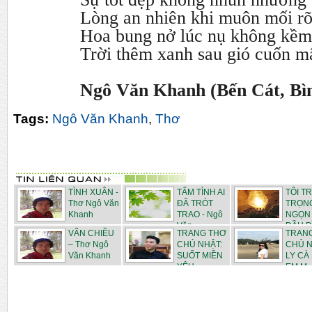
Lòng an nhiên khi muôn mối rõ
Hoa bung nở lúc nụ không kềm
Trời thêm xanh sau gió cuốn 
Ngô Văn Khanh (Bến Cát, Bì
Tags:
Ngô Văn Khanh
,
Thơ
TÌNH XUÂN -
TẤM TÌNH AI
TÔI T
Thơ Ngô Văn
ĐÃ TRÓT
TRỌN
Khanh
TRAO - Ngô
NGỌN
Văn ...
DẦU D
VÃN CHIỀU
TRANG THƠ
TRAN
VÃNG...
– Thơ Ngô
CHỦ NHẬT:
CHỦ N
Văn Khanh
SUỐT MIỀN
LY CÀ
YÊU -...
EM M..