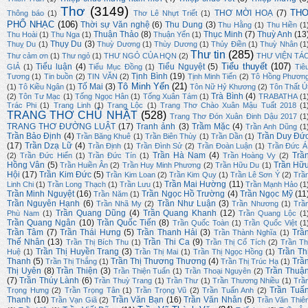
Thơ
(3149)
TH
THƠ MỜI HOẠ
(7)
Thông báo
(1)
Thơ Lê Nhựt Triết
(1)
PHỔ NHẠC
(106)
Thời sự Văn nghệ
(6)
Thu Dung
(3)
Thu Hằng
(1)
Thu Hiền
(1
Thuận Thảo
(8)
Thục Minh
(7)
Thuỳ Anh
(13
Thu Hoài
(1)
Thu Nga
(1)
Thuận Yến
(1)
Thụy Du
(3)
Thuỵ Du
(1)
Thuỳ Dương
(1)
Thùy Dương
(1)
Thủy Điền
(1)
Thuỳ Nhân
(1
Thư tin
(285)
Thư cảm ơn
(1)
Thư ngỏ
(1)
THƯ NGỎ CỦA HQN
(2)
THƯ VIỆN TÁ
Tiểu thuyết
(107)
Tiểu luận
(4)
Tiểu Nguyệt
(5)
GIẢ
(1)
Tiểu Mục Đồng
(1)
Tiê
Tịnh Bình
(19)
Tương
(1)
Tin buồn
(2)
TIN VĂN
(2)
Tịnh Minh Tiến
(2)
Tô Hồng Phươn
Tô Minh Yến
(21)
Tố Mai
(3)
(1)
Tô Kiều Ngân
(1)
Tôn Nữ Hỷ Khương
(2)
Tôn Thất Ú
Trà Bình
(4)
(2)
Tôn Tư Mạc
(1)
Tống Ngọc Hân
(1)
Tống Xuân Tám
(1)
TRABATHA
(1
Trác Phi
(1)
Trang Linh
(1)
Trang Lộc
(1)
Trang Thơ Chào Xuân Mậu Tuất 2018
(1
TRANG THƠ CHỦ NHẬT
(528)
Trang Thơ Đón Xuân Đinh Dậu 2017
(1
TRANG THƠ ĐƯỜNG LUẬT
(17)
Tranh ảnh
(3)
Trầm Mặc
(4)
Trần Anh Dũng
(1
Trần Bảo Định
(4)
Trần Duy Đứ
Trần Băng Khuê
(1)
Trần Biên Thùy
(1)
Trần Dần
(1)
(17)
Trần Dzạ Lữ
(4)
Trần Định
(1)
Trần Đình Sử
(2)
Trần Đoàn Luận
(1)
Trần Đức Á
Trần Hà Nam
(4)
Trầ
(2)
Trần Đức Hiển
(1)
Trần Đức Tín
(1)
Trần Hoàng Vy
(2)
Hồng Vân
(5)
Trần Hữ
Trần Huiền Ân
(2)
Trần Huy Minh Phương
(2)
Trần Hữu Du
(1)
Hội
(17)
Trần Kim Đức
(5)
Trần Kim Loan
(2)
Trần Kim Quy
(1)
Trần Lê Sơn Ý
(2)
Trầ
Trần Mai Hường
(11)
Linh Chi
(1)
Trần Long Thạch
(1)
Trần Lưu
(1)
Trần Mạnh Hảo
(1
Trần Minh Nguyệt
(16)
Trần Ngọc Hồ Trường
(4)
Trần Ngọc Mỹ
(11
Trần Năm
(1)
Trần Nguyên Hạnh
(6)
Trần Như Luận
(3)
Trần Nhã My
(2)
Trần Nhương
(1)
Trầ
Trần Quang Dũng
(4)
Trần Quang Khanh
(12)
Phù Nam
(1)
Trần Quang Lộc
(1
Trần Quang Ngân
(10)
Trần Quốc Tiến
(8)
Trần Quốc Toàn
(1)
Trần Quốc Việt
(1
Trần Tâm
(7)
Trần Thái Hưng
(5)
Trần Thanh Hải
(3)
Trầ
Trần Thành Nghĩa
(1)
Thế Nhân
(13)
Trần Thi Ca
(9)
Trần Thị Bích Thu
(1)
Trần Thị Cổ Tích
(2)
Trần Th
Trần Thị Huyền Trang
(3)
Trần Th
Huệ
(1)
Trần Thị Mai
(1)
Trần Thị Ngọc Hồng
(1)
Thanh
(5)
Trần Thị Thương Thương
(4)
Trầ
Trần Thị Thắng
(1)
Trần Thị Trúc Hạ
(1)
Thị Uyên
(8)
Trần Thiện
(3)
Trần Thuậ
Trần Thiện Tuấn
(1)
Trần Thoại Nguyên
(2)
(7)
Trần Thúy Lành
(6)
Trần Thuỳ Trang
(1)
Trần Thư
(1)
Trần Thương Nhiều
(1)
Trầ
Trần Tuấ
Trọng Hưng
(2)
Trần Trọng Tân
(1)
Trần Trọng Vũ
(2)
Trần Tuấn Anh
(2)
Thanh
(10)
Trần Văn Bạn
(16)
Trần Văn Nhân
(5)
Trần Vạn Giã
(2)
Trần Văn Thiê