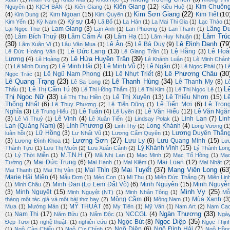
Kiến Giang
(12)
Kim Chuôn
Nguyên
(1)
KỊCH BẢN
(1)
Kiên Giang
(1)
Kiều Huệ
(1)
Kim Sơn Giang
(22)
(4)
Kim Ngoan
(15)
Kim Tiết
(10
Kim Dung
(2)
Kim Quyên
(1)
Ký sự
(14)
Kim Yến
(1)
Kỳ Nam
(2)
Lã Bố
(1)
La Hán
(1)
La Mai Thi Gia
(1)
Lạc Thảo
(1
Lam Giang
(3)
Lãng D
Lại Ngọc Thư
(1)
Lan Anh
(1)
Lan Phương
(1)
Lan Thanh
(1)
Lâm Trú
(6)
Lâm Bích Thuỷ
(8)
Lâm Cẩm Ái
(3)
Lâm Hạ
(11)
Lâm Huy Nhuận
(1)
(30)
Lê Đình Danh
(79
Lê Ân
(5)
Lê Bá Duy
(9)
Lâm Xuân Vi
(1)
Lâu Văn Mua
(1)
Lê Đức Lang
(13)
Lệ Hằng
(3)
Lê Hoà
Lê Đức Hoàng Vân
(1)
Lê Giang Trần
(1)
Lê Hứa Huyền Trân
(39)
Lương
(4)
Lê Hoàng
(2)
Lê Khánh Luận
(1)
Lê Minh Chán
Lê Minh Hải
(3)
Lê Minh Vũ
(3)
Lê Ngân
(3)
(1)
Lê Minh Dung
(2)
Lê Ngọc Phái
(1)
L
Lê Phương Châu
(30
Lê Ngũ Nam Phong
(11)
Lê Nhựt Triết
(8)
Ngọc Trác
(1)
Lê Quang Trạng
(23)
Lê Thanh Hùng
(34)
Lê Thanh My
(8)
Lê Sa Long
(2)
L
L
Lê Thị Cẩm Tú
(6)
Thấu
(1)
Lê Thị Hồng Thắm
(1)
Lê Thị Kim
(1)
Lê Thị Ngọc Lệ
(1)
Thị Ngọc Nữ
(33)
Lê Thị Xuyên
(13)
Lê Thiếu Nhơn
(15)
L
Lê Thị Thu Hiền
(1)
Thống Nhất
(6)
Lê Tiến Mợi
(6)
Lê Trọn
Lê Thụy Phương
(2)
Lê Tiến Dũng
(1)
Nghĩa
(3)
Lê Tuân
(4)
Lê Văn Hiếu
(12)
Lê Văn Ngă
Lê Trung Hiếu
(1)
Lê Uyên
(1)
(3)
Lê Vinh
(4)
Linh Lan
(7)
Lin
Lê Vi Thuỷ
(1)
Lê Xuân Tiến
(1)
Lindsay Polak
(1)
Lan (Quảng Nam)
(8)
Linh Phương
(3)
Long Khánh
(4)
Linh Thy
(2)
Long Vương
(1
Lữ Hồng
(3)
Lương Duyên Thắn
luân hồi
(1)
Lư Nhất Vũ
(1)
Lương Cẩm Quyên
(1)
Lương Sơn
(27)
(3)
Lưu Ly
(6)
Lưu Quang Minh
(15)
Lương Đình Khoa
(1)
Lư
Lý Khánh Vinh
(15)
Thành Tựu
(1)
Lưu Thị Mười
(2)
Lưu Xuân Cảnh
(2)
Lý Thành Lon
M.T.N.H
(7)
(1)
Lý Thời Miễn
(1)
Mã Nhị Lan
(1)
Mạc Minh
(2)
Mạc Tố Hồng
(1)
Mạ
Mai Đức Trung
(6)
Mai Loan
(12)
Tường
(2)
Mai Hạnh
(1)
Mai Kiệm
(1)
Mai Nhật
(2
Mai Tuyết
(37)
Mang Viên Long
(63
Mai Thìn
(3)
Mai Thanh
(1)
Mai Thị Vân
(1)
Marie Hải Miên
(4)
Mẫu Đơn
(1)
Mèo Con
(1)
Mi Thu
(1)
Miên Đức Thắng
(2)
Miên Lin
Minh Đan (Lọ Lem Đất Võ)
(6)
Minh Nguyên
(15)
Minh Nguyễ
(1)
Minh Châu
(2)
Minh Vy
(25)
(3)
Minh Nguyệt
(15)
Minh Nguyệt (NT)
(1)
Minh Nhân Tông
(1)
Mỗ
Mộng Cầm
(8)
Mùa Xanh
(3
tháng một tác giả và một bài thơ hay
(2)
Mộng Nam
(1)
MỸ THUẬT
(6)
Mưa
(1)
Mường Mán
(1)
My Tiên
(1)
Mỹ Vân
(1)
Nam Art
(2)
Nam Ca
Ngàn Thương
(33)
Nam Thi
(17)
NCCGL
(4)
(1)
Năm Bửu
(1)
Nấm Độc
(1)
Ngà
Ngọc Diệp
(35)
Ngọc Bút
(8)
Đẹp Tươi
(1)
nghệ thuật.
(1)
nghiên cứu
(1)
Ngọc Thịn
Ngô Diệp
(6)
Ngô Đình Hải
(7)
(1)
Ngô Càn Chiểu
(1)
Ngô Cự Chính
(2)
Ngô Hồn