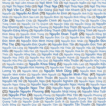
Ngô Minh Trãi
(3)
Nhung
(1)
Ngô Liêm Khoan
(1)
Ngô Nguyên Ngiễm
(1)
Ngô Thị Ho
Ngô Thuý Nga
(30)
Ngô Thị Ngọc Diệp
(10)
Ngô Thúy Nga
(16)
Ngô Thy Họ
(1)
Ngô Văn Cư
(52)
(7)
Ngô Văn Giảng
(11)
Ngô Văn Khanh
(17)
Ngô Viết Hòa
(2
Nguyễn An Bình
(70)
Nguyễn An Đình
(4)
Nguyễn
(1)
Nguyễn Ánh 9
(1)
Nguyễn B
Nguyê
Nhân
(1)
Nguyễn Bích Sao Linh
(1)
Nguyễn Bình
(1)
Nguyễn Bính Hồng Cầu
(2)
Cẩn
(26)
Nguyễn Chinh
(4)
Nguyễn Châu
(2)
Nguyễn Công Thụ
(2)
Nguyễn Côn
Nguyễ
Tùng Chinh
(1)
Nguyễn Cử Tú Quỳnh
(2)
Nguyên Diệp
(1)
Nguyễn Dũng
(1)
Duy Khương
(6)
Nguyễn Duy Thịnh
(3)
Nguyễn Duy Phương
(1)
Nguyễn Đại Duẩn
(2
Nguyễn Đặng Mừng
(3)
Nguyễn Đăng Thanh
(20)
Nguyễn Đăng Trình
(4)
Nguyễ
Nguyễn Đoan Tuyết
(25)
Đình Bảng
(1)
Nguyễn Đình Trọng
(1)
Nguyễn Đồng Bộ
Nguyễn Đức Chính
(5)
Nguyễ
Thảo
(1)
Nguyễn Đức Cơ
(1)
Nguyễn Đức Mậu
(2)
Nguyễn Đứ
Đức Minh
(6)
Nguyễn Đức Minh Hùng
(10)
Nguyễn Đức Nhân
(1)
Phú Thọ
(26)
Nguyễn Đức Quyền
(4)
Nguyễn Đức Tấn
(6)
Nguyễn Đức Tình
(4
Nguyên Hạ
(11)
Nguyễ
Nguyễn Gia Long
(1)
Nguyễn Hải Thảo
(2)
Nguyễn Hậu
(2)
Hiếu
(8)
Nguyễn Hiếu Học
(2)
Nguyễn Hòa Hiệp
(2)
Nguyễn Hoài Ân
(1)
Nguyễn Hoàn
Nguyễn Huệ
(3)
Nguyễn Huy
(3
Thức
(2)
Nguyễn Hồng Diệu
(1)
Nguyên Hùng
(1)
Nguyễn Huy (HD)
(1)
Nguyễn Huy Khôi
(1)
Nguyễn Huỳnh
(1)
Nguyễn Hữu Minh
(1
Nguyễn Hữu Thuần
(4)
Nguyễn Hữu Phú
(1)
Nguyễn Hữu Quý
(2)
Nguyễn Hữu Trun
Nguyễn Khoa Đăng
(51)
Nguyễn Kiề
(2)
Nguyễn Khiêm
(1)
Nguyễn Kiều Lam
(2)
Phương
(3)
Nguyễn Kim Hương
(7)
Nguyễ
Nguyễn Kim Thịnh
(1)
Nguyễn Lam
(2)
Nguyễn Minh Dũng
(46)
Lương Vỵ
(4)
Nguyên Minh
(1)
Nguyễn Minh Hoà
(1
Nguyễn Minh Phúc
(47)
Nguyễ
Nguyễn Minh Khiêm
(1)
Nguyễn Minh Nguyệt
(1)
Minh Quang
(5)
Nguyễn Minh Thuận
(9)
Nguyễn Minh Toàn
(1)
Nguyễn Mỳ
(1
Nguyễn Mỹ Nữ
(3)
Nguyễn Nga
(14)
Nguyễn Nghiêm
(3)
Nguyễn Ngọc Dũng
(1
Nguyễn Ngọc Hà
(4)
Nguyễn Ngọc Hưng
(6)
Nguyễn Ngọc Đặng
(1)
Nguyễn Ngọ
Nguyễn Ngọc Thơ
(31)
Nguyễn Nguy An
Nguyễn Ngọc Tư
(5)
Minh Anh
(1)
(21)
Nguyễn Nguyên Phượng
(69)
Nguyễn Nhật Hùng
(4)
Nguyễn Như Tuấ
Nguyễn Phin
(30)
(14)
Nguyễn Phú Yên
(8)
Nguyên Phong
(1)
Nguyễn Phượng
(2
Nguyễn Quang Quân
(8)
Nguyễn Phương Dung
(2)
Nguyễn Quang Tâm
(2)
Nguyễ
Quang Tuấn
(1)
Nguyễn Quân
(2)
Nguyễn Quốc Ái
(1)
Nguyễn Quốc Bảo
(1)
Nguyễ
Nguyễn Tấn Thuyên
(3)
Nguyễ
Quốc Đông
(1)
Nguyễn Quy
(2)
Nguyên Tâm
(1)