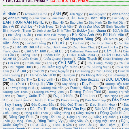
*
TÁC GIẢ & TÁC PHẨM
*
TÁC GIẢ & TÁC PHẨM
-----------------------------------
-------------------------------------------------------------------------------------------------------------
--------------
Ái Nhân
(21)
ẢNH
(58)
Anh Phon
Ambrose Bierce
(1)
Anh Ngọc
(1)
Anh Nguyên
(1)
(4)
Anh Phương
(9)
Bạch Diệp
(5)
âm nhạc
(2)
âm thanh
(1)
Ân Thiên
(1)
Bách Mỵ
(2
BÀN TRÒN VĂN NGHỆ
(87)
Bảo Hồ
(1)
Bảo Lâm
(1)
Bảo Ninh
(2)
Bé Hải Dân
(1
Bích Ái
(3)
Bích Lê
(4)
Bình Địa Mộc
(3)
Bích Ngọc
(1)
Bích Vân
(2)
Bình Nguyên
(1
Bobby Nam Giang
(3)
Bình Nguyên Trang
(2)
binh pháp
(1)
Bình Tâm
(1)
Bùi Anh Sắ
Bùi Đức Ánh
(66)
Bùi Hoài Vân
(5
(1)
Bùi Công Thuấn
(1)
Bùi Danh Hải Phong
(1)
Bùi Nguyên Bằng
(25)
Bùi Nhựa
(4)
Bù
Bùi Huyền Tương
(2)
Bùi Hữu Phước
(1)
Văn Bồng
(5)
BÚT KÝ
(17)
Bùi Việt Thắng
(2)
Ca Dao
(2)
Cao Duy Thảo
(1)
Cao Ki
Cao Thị Thu Hà
(3)
Quy
(1)
Cao Thọ Thêm
(2)
Cao Thoại Châu
(1)
Cao Thu Hà
(1)
Ca
Cao Văn Tam
(5)
Cát Du
(7)
Cẩm Lệ
(4)
Trọng Quế
(1)
Catherine Mansfield
(1)
Cẩ
Tú Cầu
(1)
Chàng Cát
(1)
Chánh Đức
(1)
CHÀO XUÂN 2014
(1)
CHÂN DUNG VĂ
Châu Thạch
(9)
NGHỆ SĨ
(2)
Châu Đoàn
(1)
Châu Quang Phước
(1)
Châu Thường Vin
CHỦ BIÊN
(141)
(1)
Chí Anh
(1)
Chính Đức
(1)
chủ
(1)
Chu Giang Phong
(1)
Chu La
Chu Ngạn Thư
(10)
Chu Trầm Nguyên Minh
(16)
(2)
Chu Vương Miện
(1)
Chúa Sơ
Cỏ Dại
(7)
Lâm
(1)
covid 19
(1)
Công Nguyễn
(1)
Cơ Xương
(1)
Cúc Dương
(1)
Cuộc th
CỬA SỔ VĂN HÓA
(6)
văn chương
(1)
Dạ Ngân
(1)
Dã Phong Bình
(2)
Dã Phương
(1
DỌC ĐƯỜN
Diệp Linh
(18)
Dino Buzzati
(3)
Dạ Thảo
(2)
Dạ Thy
(1)
Diệp Uy
(1)
(29)
Dung Thị Vân
(28)
Duy Phạm
(6)
Du Tử Lê
(1)
Duy Bằng
(1)
Dương Diệu Min
Dương Hằng
(7)
Dương Kim Nhi
(4
(1)
Dương Đăng Huệ
(1)
Dương Hải Yến
(2)
Dương Thành Thái
(3)
Dương Kim Thoa
(1)
Dương Phương Vinh
(1)
Dương Thị Yế
Dương Xuân Triều
(6)
Dzạ Lữ Kiều
(6)
Đàm Lan
(17)
Trinh
(2)
Đan Ngọc
(2)
đạ
Đào Phạ
đức
(2)
Đào Hiền
(2)
Đào Hữu Thức
(2)
Đào Khương
(2)
Đào Minh Hiệp
(2)
Thuỳ Trang
(82)
Đào Thanh Hoà
(14)
Đào Quang Bắc
(1)
Đào Quý Thạnh
(1)
Đà
Đào Văn Đạt
(31)
Đào Thị Thu Hiền
(3)
Đào Viết Bửu
(7)
Thị Quý Thanh
(1)
Đặn
Đặng Quốc Khán
Châu Long
(1)
Đặng Diệu Thoa
(1)
Đăng Đăng
(1)
Đăng Huỳnh
(1)
(8)
Đặng Quý Địch
(3)
Đặng Tấn Tới
(2)
Đặng Thị Hoa
(2)
Đặng Thị Xuân
(1)
Đặn
Đặng Tường Vy
(3)
Đặn
Toán
(1)
Đăng Trình
(1)
Đặng Văn Sử
(1)
Đặng Việt Trinh
(1)
Xuân Xuyến
(9)
Đin
ĐIỂM BÁO
(2)
Điêu Thuyền
(1)
Đinh Lốc
(2)
Đình Thậm
(1)
Vương Khanh
(4)
Đoàn Thị Minh Hiệp
(4)
Đoàn Khương Duy
(1)
Đoàn Tình
(1)
Đoà