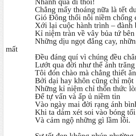
Nhanh quá đi thôi!
Chẳng mấy thoáng nữa là tết d
Gió Đông thổi nỗi niềm chống
Xới lại cuộc hành trình – đành
Kỉ niệm tràn về vây bủa tứ bên
Những dịu ngọt đắng cay, nhữn
mất
Đều đáng quí vì chúng đều châ
Lướt qua đời như thể ánh trăng
Tôi đón chào mà chẳng thiết ă
Bởi dại hay khôn cũng chỉ một
Những kỉ niệm chỉ thổn thức l
Để tự vấn và ấp ủ niềm tin
Vào ngày mai đời rạng ánh bìn
Khi ta dám xét soi vào bóng tối
Và cảm ngộ những gì lầm lỗi.
Sự tốt đẹp không nhún nhường 