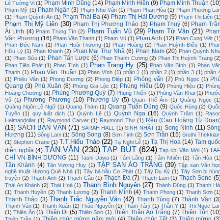
Phạm Minh Dũng
(14)
Phạm Minh Hiền
(9)
Phạm Minh Thuận
(10
Lê Tường Vi
(1)
Phạm Ngân
(3)
Phạm Mỹ
(1)
Phạm Như Vân
(1)
Phạm Phan Hòa
(1)
Phạm Phương La
Phạm Thái Ba
(4)
Phạm Thị Hải Dương
(9)
(1)
Phạm Quỳnh An
(1)
Phạm Thị Liên
(1
Phạm Thị Mỹ Liên
(30)
Phạm Thị Phương Thảo
(3)
Phạm Thuý
(6)
Phạm Trầ
Phạm Tuấn Vũ
(29)
Phạm Tử Văn
(21)
Ái Linh
(4)
Phạ
Phạm Trung Tín
(2)
Văn Phương
(16)
Phan Anh
(12)
Phạm Văn Thạnh
(1)
Phạm Vũ
(1)
Phan Cung Việt
(1
Phan Đức Nam
(1)
Phan Hoài Thương
(1)
Phan Hoàng
(2)
Phan Huỳnh Điểu
(1)
Pha
Phan Mai Thư Nhã
(6)
Phan Nam
(20)
Hữu Lý
(1)
Phan Khanh
(2)
Phan Quỳnh Nh
Phan Tấn Lược
(6)
(1)
Phan Sửu
(1)
Phan Thanh Cương
(2)
Phan Thị Huỳnh Trang
(2
Phan Trang Hy
(25)
Phan Tiên Phát
(1)
Phan Tình
(1)
Phan Văn Bình
(1)
Phan Vă
Phan Văn Thuần
(3)
Thạnh
(1)
Phan Vĩnh
(1)
phần 1
(1)
phần 2
(1)
phần 3
(1)
phần 
Phỏng vấn
(7)
Ph
(1)
Phiêu Vân
(1)
Phong Dương
(2)
Phong Điệp
(1)
Phú Ngọc
(1)
Quang
(3)
Phú Xuân
(8)
Phùng Hiếu
(10)
Phùng Gia Lộc
(1)
Phùng Hiệu
(1)
Phùn
Phùng Phương Quý
(7)
Hoàng Chương
(1)
Phụng Thiên
(1)
Phùng Văn Khai
(1)
Phướ
Phương Phương
(10)
Phương Uy
(5)
Vũ
(1)
Quan Thế Âm
(1)
Quảng Ngọc
(1
Quang Tuấn Dũng
(9)
Quảng Ngôn Lê Ngữ
(1)
Quang Thám
(1)
Quốc Hùng
(2)
Quố
Quỳnh Nga
(16)
Tuyên
(1)
quy luật dịch
(1)
Quỳnh Lệ
(1)
Quỳnh Trâm
(1)
Raso
Rêu (Cao Hoàng Từ Đoan
Helmandollar
(1)
Raymond Carver
(1)
Raymond Thư
(1)
SÁCH BẠN VĂN
(71)
(13)
Song Ninh
(11)
Sôn
SARAH HALL
(1)
SINH NHẬT
(1)
Hương
(11)
Sông Song
(8)
Sơn Trần
(15)
Sông Lam
(1)
Sơn Tịnh
(2)
Sruthi Thekkia
T.T.Hiếu Thảo
(22)
Tạ Thị Hoa
(14)
Tam quố
(1)
Stephen Crane
(1)
Tạ Nghi Lễ
(1)
TẢN VĂN
(230)
TẠP BÚT
(624)
diễn nghĩa
(4)
TẠ
Tạp chí Văn Mới
(1)
CHÍ VN BÌNH DƯƠNG
(11)
Tashi Dawa
(1)
Tâm Lãng
(1)
Tâm Nhiên
(2)
Tấn Hòa
(1
TẬP SAN ÁO TRẮNG
(39)
Tần Khánh
(4)
Tân Vương Huy
(1)
Tập san Văn họ
nghệ thuật Hương Quê Nhà
(1)
Tây bá hầu Cơ Phát
(1)
Tây Du Ký
(1)
Tây Sơn bi hùn
Thạch Đà
(7)
Thạch Sene
(5
truyện
(2)
Thạch Anh
(2)
Thạch Cầu
(1)
Thạch Lam
(1)
Thanh Bình Nguyên
(27)
Thái An Khánh
(2)
Thái Hoà
(1)
Thành Dũng
(1)
Thanh Hả
Thanh Minh
(4)
(1)
Thanh Huyền
(2)
Thanh Lương
(2)
Thanh Phong
(1)
Thanh Sơn
(1
Thanh Trắc Nguyễn Văn
(42)
Thanh Thảo
(3)
Thanh Tùng
(7)
Thành Văn
(3
Thạnh Văn
(1)
Thanh Xuân
(2)
Thảo Nguyễn
(1)
Thâm Tâm
(1)
Thần Y
(1)
Thi Ngọc La
Thiên Di
(5)
Thiên Thần Áo Trắng
(7)
Thiên Tôn
(10
(1)
Thiên Ân
(1)
Thiên Sơn
(1)
Thiệp chúc mừng năm mới
(4)
Thiệp chúc Tết
(3)
Thiệp mừng
(3
Thiên Trần
(1)