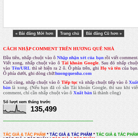
« Bài đăng Mới hơn
Trang chủ
Bài đăng Cũ hơn »
CÁCH NHẬP COMMENT TRÊN HƯƠNG QUÊ NHÀ
Đầu tiên, nhấp chuột vào ô
Nhập nhận xét của bạn
rồi viết comment
Viết xong, nhấp chuột vào ô
Tài khoản Google
.
Sau đó nhấp chuộ
vào
Tên/URL
thì sẽ hiện ra 2 ô. Ô phía trên, ghi
Họ và tên
của bạn
Ô phía dưới, ghi dòng chữ:
huongquenha.com
Cuối cùng, nhấp chuột vào ô
Tiếp tục
và nhấp chuột tiếp vào ô
Xuấ
bản
là xong.
(Nếu bạn đã có sẵn Tài khoản Google, thì sau khi viế
comment, chỉ cần nhấp chuột vào ô
Xuất bản
là thành công
)
Số lượt xem tháng trước
135,499
-------------------------------------------------------------------------
TÁC GIẢ & TÁC PHẨM
*
TÁC GIẢ & TÁC PHẨM
*
TÁC GIẢ & TÁC PHẨ