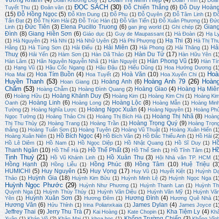
ĐỌC SÁCH
(30)
Đỗ Chiến Thắng
(6)
Đỗ Duy Hoàn
Tuyết Thu
(1)
Đoản văn
(1)
(15)
Đỗ Hồng Ngọc
(5)
Đỗ KIm Dung
(1)
Đỗ Phu
(1)
Đỗ Quyên
(2)
Đỗ Tâm Linh
(1)
Đ
Tấn Đạt
(2)
Đỗ Thị Kim Hải
(2)
Đỗ Trúc Hàn
(1)
Đỗ Văn Tiến
(1)
Đỗ Xuân Phương
(1)
Đứ
Đức Tiên
(3)
Elena Pucillo Truong
(6)
Gian
Linh
(1)
gan jing world
(1)
Ghi chép
(2)
Đình
(8)
Giang Hiền Sơn
(6)
Giáo dục
(1)
Guy de Maupassant
(1)
Hà Đoàn
(2)
Hạ L
Hạ Thi
(3)
(1)
Hà Nguyên
(2)
Hà Nhi
(1)
Hà Nhữ Uyên
(2)
Hà Phi Phượng
(1)
Hà Thị Th
Hải Miên
(3)
Hả
Hằng
(1)
Hà Tùng Sơn
(1)
Hải Điểu
(1)
Hải Phong
(2)
Hải Thăng
(1)
Thuỵ
(6)
Hàn Du Tử
(17)
Hải Yến
(2)
Hàm Sơn
(1)
Hàn Dã Thảo
(2)
Hàn Hữu Yên
(1
Hàn Phong Vũ
(19)
Hàn Lâm
(1)
Hãn Nguyên Nguyễn Nhã
(1)
Hàn Nguyệt
(1)
Hàn Tí
(1)
Hạng Vũ
(1)
Hậu Cốc Ngang
(1)
Hậu Đậu
(1)
Hiếu Dũng
(1)
Hoa Hướng Dương
(1
Hoà
Hoa Tím Buồn
(4)
Hoà Văn
(10)
Hoa Mai
(2)
Hoa Tuyết
(2)
Hoa Xuyến Chi
(1)
Huyền Thanh
(53)
Hoàng Anh 79
(26)
Hoàn
Hoàng Anh
(6)
Hoan Giang
(1)
Chẩm
(53)
Hoàng Giao
(4)
Hoàng Hạ Miê
Hoàng Chẫm
(1)
Hoàng Đình Quang
(2)
(6)
Hoàng Khánh Duy
(5)
Hoàng Hữu
(1)
Hoàng Kim
(1)
Hoàng Kim Chi
(1)
Hoàng Ki
Hoàng Linh
(6)
Hoàng Lộc
(8)
Oanh
(2)
Hoàng Long
(2)
Hoàng Mẫn
(1)
Hoàng Min
Hoàng Ngọc Xuân
(4)
Tường
(2)
Hoàng Nghĩa Lược
(1)
Hoàng Nguyên
(1)
Hoàng Ph
Hoàng Thị Nhã
(8)
Ngọc Tường
(1)
Hoàng Thảo Chi
(1)
Hoàng Thị Bích Hà
(1)
Hoàn
Hoàng Trọng Quý
(9)
Thị Thu Thủy
(2)
Hoàng Trang
(1)
Hoàng Trần
(1)
Hoàng Trọn
thắng
(1)
Hoàng Tuấn Sơn
(1)
Hoàng Tuyên
(2)
Hoàng Vũ Thuật
(1)
Hoàng Xuân Hiến
(1
Hồ Bích Ngọc
(4)
Hoàng Xuân Niên
(1)
Hồ Bích Vân
(2)
Hồ Đắc Thiếu Anh
(1)
Hồ Hải
(2
H
Hồ Lê Diêm
(1)
Hồ Nam
(1)
Hồ Ngọc Diệp
(1)
Hồ Nhật Quang
(1)
Hồ Sĩ Duy
(1)
H
Thanh Ngân
(10)
Hồ Thế Phất
(3)
Hồ Thế Hà
(2)
Hồ Thế Sinh
(1)
Hồ Tĩnh Tâm
(1)
Tịnh Thuỷ
(21)
Hồ Xuân Thu
(3)
Hồ Vũ Khánh Linh
(1)
Hội Nhà văn TP. HCM
(1
Hồng Hạnh
(3)
Hồng Phúc
(8)
Hồng Tâm
(10)
Huệ Triệu
(3
Hồng Liễu
(1)
HUMICHI
(5)
Huy Nguyên
(15)
Huy Vọng
(17)
Huy Vũ
(1)
Huyết Kiệt
(1)
Huỳnh D
Huỳnh Gia
(18)
Thảo
(1)
Huỳnh Kim Bửu
(1)
Huỳnh Minh Lệ
(2)
Huỳnh Ngọc Nga
(1
Huỳnh Ngọc Phước
(29)
Huỳnh Như Phương
(1)
Huỳnh Thanh Lan
(1)
Huỳnh Th
Quỳnh Nga
(1)
Huỳnh Thúy Thúy
(1)
Huỳnh Văn Diệu
(1)
Huỳnh Văn Mỹ
(1)
Huỳnh Vă
Huỳnh Xuân Sơn
(3)
Hương Đình
(4)
Yên
(1)
Hương Đêm
(1)
Hương Quê Nhà
(1
Hương Văn
(6)
James Dylan
(4)
Hửu Thỉnh
(1)
Irina Polianxkaia
(1)
James Joyce
(1
Jeffrey Thai
(9)
Jerry Thu Trà
(7)
Kha Tiệm Ly
(4)
Kai Hoàng
(1)
Kate Chopin
(1)
Kh
Khổng Trường Chiến
(3)
Xuân
(1)
Khán Võ
(2)
Khảo Mai
(1)
khoa học
(1)
Khổng Vĩn