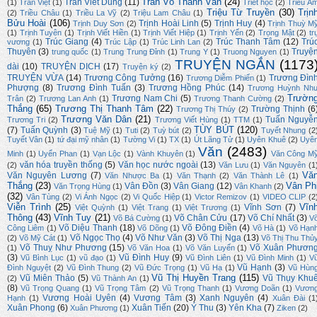
Trần Võ Thành Văn
(24)
Trần Viết Dũng
(11)
(1)
Trần Việt
(1)
Triết học
(2)
Triều Â
Triệu Từ Truyền
(30)
Trịn
(2)
Triều Châu
(1)
Triều La Vỹ
(2)
Triệu Lam Châu
(1)
Bửu Hoài
(106)
Trịnh Hoài Linh
(5)
Trịnh Huy
(4)
Trịnh Duy Sơn
(2)
Trịnh Thuỳ M
(1)
Trịnh Tuyên
(1)
Trịnh Viết Hiền
(1)
Trịnh Viết Hiệp
(1)
Trịnh Yến
(2)
Trọng Mật
(2)
tr
Trúc Giang
(4)
Trúc Thanh Tâm
(12)
Trú
vương
(1)
Trúc Lập
(1)
Trúc Linh Lan
(2)
Thuyên
(3)
Truyệ
trung quốc
(1)
Trung Trung Đỉnh
(1)
Trung Y
(1)
Truong Nguyen
(1)
TRUYỆN NGẮN
(1173
dài
(10)
TRUYỆN DỊCH
(17)
Truyện ký
(2)
TRUYỆN VỪA
(14)
Trương Công Tưởng
(16)
Trương Đìn
Trương Diễm Phiến
(1)
Phượng
(8)
Trương Đình Tuấn
(3)
Trương Hồng Phúc
(14)
Trương Huỳnh Nh
Trườn
Trương Nam Chi
(5)
Trân
(2)
Trương Lan Anh
(1)
Trương Thanh Cường
(2)
Thắng
(65)
Trương Thị Thanh Tâm
(22)
Trường Thịnh
(6
Trương Thị Thúy
(2)
Trương Văn Dân
(21)
Tuấn Nguyễ
Trương Tri
(2)
Trương Viết Hùng
(1)
TTM
(1)
TÙY BÚT
(120)
(7)
Tuấn Quỳnh
(3)
Tuệ Mỹ
(1)
Tuti
(2)
Tuỳ bút
(2)
Tuyết Nhung
(2
Tuyết Vân
(1)
tứ đại mỹ nhân
(1)
Tường Vi
(1)
TX
(1)
Út Lãng Tử
(1)
Uyên Khuê
(2)
Uyê
Văn
(2483)
Minh
(1)
Uyển Phan
(1)
Vạn Lộc
(1)
Vành Khuyên
(1)
Văn Công M
văn hóa truyền thống
(5)
Văn học nước ngoài
(13)
(2)
Văn Lưu
(1)
Văn Nguyên
(1
Vă
Văn Nguyên Lương
(7)
Văn Nhược Ba
(1)
Văn Thạnh
(2)
Văn Thành Lê
(1)
Thắng
(23)
Vân Ph
Vân Đồn
(3)
Vân Giang
(12)
Văn Trọng Hùng
(1)
Vân Khanh
(2)
(32)
Vân Tùng
(2)
Vi Ánh Ngọc
(2)
Vi Quốc Hiệp
(1)
Victor Remizov
(1)
VIDEO CLIP
(2
Viễn Trình
(25)
Vĩn
Vĩnh Sơn
(7)
Việt Quỳnh
(1)
Việt Trang
(1)
Việt Trương
(1)
Thông
(43)
Vĩnh Tuy
(21)
Võ Chân Cửu
(17)
Võ Chí Nhất
(3)
Võ Bá Cường
(1)
V
Võ Diệu Thanh
(18)
Võ Đông Điền
(4)
Công Liêm
(1)
Võ Dõng
(1)
Võ Hà
(1)
Võ Hạn
Võ Ngọc Thọ
(4)
Võ Như Văn
(3)
Võ Thị Nga
(13)
(2)
Võ Mỹ Cát
(1)
Võ Thị Thu Thủ
Võ Thuỵ Như Phương
(15)
Võ Xuân Phươn
(1)
Võ Văn Hoa
(1)
Võ Văn Luyến
(1)
(3)
Vũ Đình Huy
(9)
Vũ Bình Lục
(1)
vũ đạo
(1)
Vũ Đình Liên
(1)
Vũ Đình Minh
(1)
V
Vũ Hạnh
(3)
Đình Nguyệt
(2)
Vũ Đình Thung
(2)
Vũ Đức Trọng
(1)
Vũ Hạ
(1)
Vũ Hùn
Vũ Thị Huyền Trang
(115)
Vũ Miên Thảo
(5)
Vũ Thụy Khu
(2)
Vũ Thành An
(1)
(8)
Vũ Trọng Quang
(1)
Vũ Trọng Tâm
(2)
Vũ Trọng Thanh
(1)
Vương Doãn
(1)
Vươn
Vương Hoài Uyên
(4)
Vương Tâm
(3)
Xanh Nguyên
(4)
Hạnh
(1)
Xuân Đài
(1
Xuân Phong
(6)
Xuân Tiến
(20)
Ý Thu
(3)
Yên Kha
(7)
Xuân Phương
(1)
Ziken
(2)