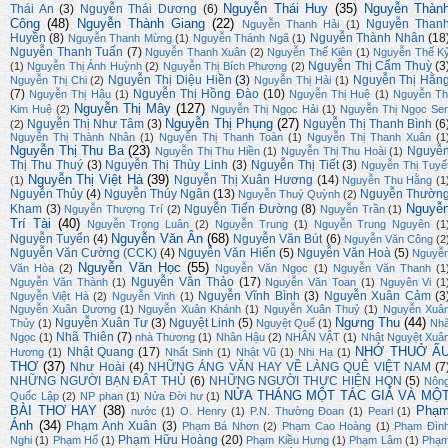
Nguyễn Thái Huy
(35)
Nguyễn Thàn
Thái An
(3)
Nguyễn Thái Dương
(6)
Công
(48)
Nguyễn Thành Giang
(22)
Nguyễn Than
Nguyễn Thanh Hải
(1)
Huyền
(8)
Nguyễn Thành Nhân
(18
Nguyễn Thanh Mừng
(1)
Nguyễn Thánh Ngã
(1)
Nguyễn Thanh Tuấn
(7)
Nguyễn Thanh Xuân
(2)
Nguyễn Thế Kiên
(1)
Nguyễn Thế K
Nguyễn Thị Cẩm Thuỳ
(3
(1)
Nguyễn Thị Ánh Huỳnh
(2)
Nguyễn Thị Bích Phượng
(2)
Nguyễn Thị Diệu Hiền
(3)
Nguyễn Thị Hằn
Nguyễn Thị Chi
(2)
Nguyễn Thị Hải
(1)
(7)
Nguyễn Thị Hồng Đào
(10)
Nguyễn Thị Hậu
(1)
Nguyễn Thị Huệ
(1)
Nguyễn Th
Nguyễn Thị Mây
(127)
Kim Huệ
(2)
Nguyễn Thị Ngọc Hải
(1)
Nguyễn Thị Ngọc Se
Nguyễn Thị Phụng
(27)
Nguyễn Thị Như Tâm
(3)
Nguyễn Thị Thanh Bình
(6
(2)
Nguyễn Thị Thành Nhân
(1)
Nguyễn Thị Thanh Toàn
(1)
Nguyễn Thị Thanh Xuân
(1
Nguyễn Thị Thu Ba
(23)
Nguyễ
Nguyễn Thị Thu Hiền
(1)
Nguyễn Thị Thu Hoài
(1)
Thị Thu Thuý
(3)
Nguyễn Thị Thùy Linh
(3)
Nguyễn Thị Tiết
(3)
Nguyễn Thị Tuyế
Nguyễn Thị Việt Hà
(39)
Nguyễn Thị Xuân Hương
(14)
(1)
Nguyễn Thu Hằng
(1
Nguyễn Thủy
(4)
Nguyễn Thúy Ngân
(13)
Nguyễn Thườn
Nguyễn Thuý Quỳnh
(2)
Nguyễ
Kham
(3)
Nguyễn Tiến Đường
(8)
Nguyễn Thượng Trí
(2)
Nguyễn Trần
(1)
Trí Tài
(40)
Nguyễn Trọng Luân
(2)
Nguyễn Trung
(1)
Nguyễn Trung Nguyên
(1
Nguyễn Văn Ân
(68)
Nguyễn Tuyển
(4)
Nguyễn Văn Bút
(6)
Nguyễn Văn Công
(2
Nguyễn Văn Cường (CCK)
(4)
Nguyễn Văn Hiến
(5)
Nguyễn Văn Hoà
(5)
Nguyễ
Nguyễn Văn Học
(55)
Văn Hòa
(2)
Nguyễn Văn Ngọc
(1)
Nguyễn Văn Thanh
(1
Nguyễn Văn Thảo
(17)
Nguyễn Văn Thành
(1)
Nguyễn Văn Toan
(1)
Nguyên Vi
(1
Nguyễn Vĩnh Bình
(3)
Nguyễn Xuân Cảm
(3
Nguyễn Việt Hà
(2)
Nguyễn Vinh
(1)
Nguyễn Xuân Dương
(1)
Nguyễn Xuân Khánh
(1)
Nguyễn Xuân Thuỷ
(1)
Nguyễn Xuâ
Ngưng Thu
(44)
Nguyễn Xuân Tư
(3)
Nguyệt Linh
(5)
Thủy
(1)
Nguyệt Quế
(1)
Nh
Nhã Thiên
(7)
Ngọc
(1)
nhà Thương
(1)
Nhân Hậu
(2)
NHÂN VẬT
(1)
Nhật Nguyệt Xuâ
NHỚ THUỞ Ấ
Nhật Quang
(17)
Hương
(1)
Nhất Sinh
(1)
Nhật Vũ
(1)
Nhi Hạ
(1)
THƠ
(37)
Như Hoài
(4)
NHỮNG ÁNG VĂN HAY VỀ LÀNG QUÊ VIỆT NAM
(7
NHỮNG NGƯỜI BẠN ĐÂT THỦ
(6)
NHỮNG NGƯỜI THỰC HIỆN HQN
(5)
Nôn
NỬA THÁNG MỘT TÁC GIẢ VÀ MỘ
Quốc Lập
(2)
NP phan
(1)
Nửa Đời hư
(1)
BÀI THƠ HAY
(38)
Phạ
nước
(1)
O. Henry
(1)
P.N. Thường Đoan
(1)
Pearl
(1)
Ánh
(34)
Phạm Anh Xuân
(3)
Phạm Bá Nhơn
(2)
Phạm Cao Hoàng
(1)
Phạm Đìn
Phạm Hữu Hoàng
(20)
Nghi
(1)
Phạm Hổ
(1)
Phạm Kiều Hưng
(1)
Phạm Lâm
(1)
Phạ