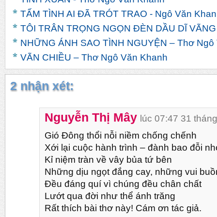
TẤM TÌNH AI ĐÃ TRÓT TRAO - Ngô Văn Khan
TÔI TRÂN TRỌNG NGỌN ĐÈN DẦU DĨ VÃNG -
NHỮNG ÁNH SAO TÌNH NGUYỆN – Thơ Ngô 
VÃN CHIỀU – Thơ Ngô Văn Khanh
2 nhận xét:
Nguyễn Thị Mây
lúc 07:47 31 thán
Gió Đông thổi nỗi niềm chống chếnh
Xới lại cuộc hành trình – đành bao đỗi n
Kỉ niệm tràn về vây bủa tứ bên
Những dịu ngọt đắng cay, những vui bu
Đều đáng quí vì chúng đều chân chất
Lướt qua đời như thể ánh trăng
Rất thích bài thơ này! Cám ơn tác giả.