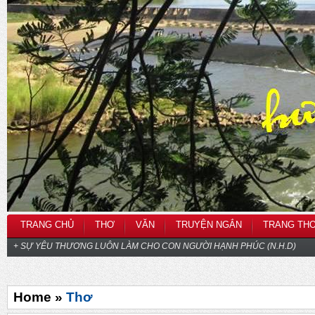
TRANG CHỦ
THƠ
VĂN
TRUYỆN NGẮN
TRANG TH
+ SỰ YÊU THƯƠNG LUÔN LÀM CHO CON NGƯỜI HẠNH PHÚC (N.H.D)
Home »
Thơ