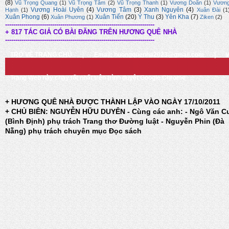
(8)
Vũ Trọng Quang
(1)
Vũ Trọng Tâm
(2)
Vũ Trọng Thanh
(1)
Vương Doãn
(1)
Vươn
Vương Hoài Uyên
(4)
Vương Tâm
(3)
Xanh Nguyên
(4)
Hạnh
(1)
Xuân Đài
(1
Xuân Phong
(6)
Xuân Tiến
(20)
Ý Thu
(3)
Yên Kha
(7)
Xuân Phương
(1)
Ziken
(2)
-------------------------------------------------------------------------
+ 817 TÁC GIẢ CÓ BÀI ĐĂNG TRÊN HƯƠNG QUÊ NHÀ
-------------------------------------------------------------------------
TRỞ VỀ TRANG CHỦ
|
Email: huongquenha2023@gmail.com
|
Trang Web này chạy tốt nhất trên trình duyệt Google Chrome
+ HƯƠNG QUÊ NHÀ ĐƯỢC THÀNH LẬP VÀO NGÀY 17/10/2011
+ CHỦ BIÊN: NGUYỄN HỮU DUYÊN - Cùng các anh: - Ngô Văn C
(Bình Định) phụ trách Trang thơ Đường luật - Nguyễn Phin (Đà
Nẵng) phụ trách chuyên mục Đọc sách