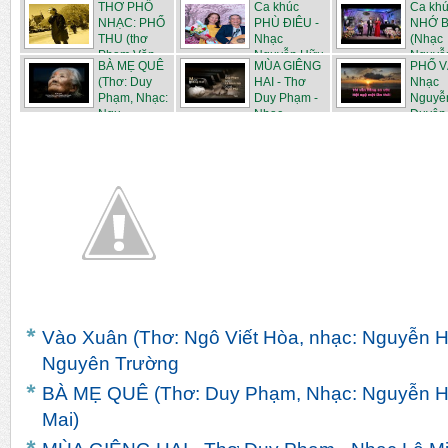
THƠ PHỔ
Ca khúc
Ca kh
NHẠC: PHỐ
PHÙ ĐIÊU -
NHỚ B
THU (thơ
Nhạc
(Nhạc
Phạm Văn...
Nguyễn Hữu
Nguyễ
BÀ MẸ QUÊ
MÙA GIÊNG
PHỐ V
...
D...
(Thơ: Duy
HAI - Thơ
Nhạc
Phạm, Nhạc:
Duy Phạm -
Nguyễ
Ngu...
Nhạc...
Duyên 
Vào Xuân (Thơ: Ngô Viết Hòa, nhạc: Nguyễn H
Nguyên Trường
BÀ MẸ QUÊ (Thơ: Duy Phạm, Nhạc: Nguyễn Hữ
Mai)