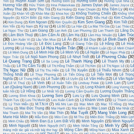
Huỳnh Xuân Sơn
(3)
Hương Đình
(4)
Yên
(1)
Hương Đêm
(1)
Hương Quê Nhà
(1
Hương Văn
(6)
James Dylan
(4)
Hửu Thỉnh
(1)
Irina Polianxkaia
(1)
James Joyce
(1
Jeffrey Thai
(9)
Jerry Thu Trà
(7)
Kha Tiệm Ly
(4)
Kai Hoàng
(1)
Kate Chopin
(1)
Kh
Khổng Trường Chiến
(3)
Xuân
(1)
Khán Võ
(2)
Khảo Mai
(1)
khoa học
(1)
Khổng Vĩn
Kiến Giang
(12)
Kim Chuôn
Nguyên
(1)
KỊCH BẢN
(1)
Kiên Giang
(1)
Kiều Huệ
(1)
Kim Sơn Giang
(22)
(4)
Kim Ngoan
(15)
Kim Tiết
(10
Kim Dung
(2)
Kim Quyên
(1)
Ký sự
(14)
Kim Yến
(1)
Kỳ Nam
(2)
Lã Bố
(1)
La Hán
(1)
La Mai Thi Gia
(1)
Lạc Thảo
(1
Lam Giang
(3)
Lãng D
Lại Ngọc Thư
(1)
Lan Anh
(1)
Lan Phương
(1)
Lan Thanh
(1)
Lâm Trú
(6)
Lâm Bích Thuỷ
(8)
Lâm Cẩm Ái
(3)
Lâm Hạ
(11)
Lâm Huy Nhuận
(1)
(30)
Lê Đình Danh
(79
Lê Ân
(5)
Lê Bá Duy
(9)
Lâm Xuân Vi
(1)
Lâu Văn Mua
(1)
Lê Đức Lang
(13)
Lệ Hằng
(3)
Lê Hoà
Lê Đức Hoàng Vân
(1)
Lê Giang Trần
(1)
Lê Hứa Huyền Trân
(39)
Lương
(4)
Lê Hoàng
(2)
Lê Khánh Luận
(1)
Lê Minh Chán
Lê Minh Hải
(3)
Lê Minh Vũ
(3)
Lê Ngân
(3)
(1)
Lê Minh Dung
(2)
Lê Ngọc Phái
(1)
L
Lê Phương Châu
(30
Lê Ngũ Nam Phong
(11)
Lê Nhựt Triết
(8)
Ngọc Trác
(1)
Lê Quang Trạng
(23)
Lê Thanh Hùng
(34)
Lê Thanh My
(8)
Lê Sa Long
(2)
L
L
Lê Thị Cẩm Tú
(6)
Thấu
(1)
Lê Thị Hồng Thắm
(1)
Lê Thị Kim
(1)
Lê Thị Ngọc Lệ
(1)
Thị Ngọc Nữ
(33)
Lê Thị Xuyên
(13)
Lê Thiếu Nhơn
(15)
L
Lê Thị Thu Hiền
(1)
Thống Nhất
(6)
Lê Tiến Mợi
(6)
Lê Trọn
Lê Thụy Phương
(2)
Lê Tiến Dũng
(1)
Nghĩa
(3)
Lê Tuân
(4)
Lê Văn Hiếu
(12)
Lê Văn Ngă
Lê Trung Hiếu
(1)
Lê Uyên
(1)
(3)
Lê Vinh
(4)
Linh Lan
(7)
Lin
Lê Vi Thuỷ
(1)
Lê Xuân Tiến
(1)
Lindsay Polak
(1)
Lan (Quảng Nam)
(8)
Linh Phương
(3)
Long Khánh
(4)
Linh Thy
(2)
Long Vương
(1
Lữ Hồng
(3)
Lương Duyên Thắn
luân hồi
(1)
Lư Nhất Vũ
(1)
Lương Cẩm Quyên
(1)
Lương Sơn
(27)
(3)
Lưu Ly
(6)
Lưu Quang Minh
(15)
Lương Đình Khoa
(1)
Lư
Lý Khánh Vinh
(15)
Thành Tựu
(1)
Lưu Thị Mười
(2)
Lưu Xuân Cảnh
(2)
Lý Thành Lon
M.T.N.H
(7)
(1)
Lý Thời Miễn
(1)
Mã Nhị Lan
(1)
Mạc Minh
(2)
Mạc Tố Hồng
(1)
Mạ
Mai Đức Trung
(6)
Mai Loan
(12)
Tường
(2)
Mai Hạnh
(1)
Mai Kiệm
(1)
Mai Nhật
(2
Mai Tuyết
(37)
Mang Viên Long
(63
Mai Thìn
(3)
Mai Thanh
(1)
Mai Thị Vân
(1)
Marie Hải Miên
(4)
Mẫu Đơn
(1)
Mèo Con
(1)
Mi Thu
(1)
Miên Đức Thắng
(2)
Miên Lin
Minh Đan (Lọ Lem Đất Võ)
(6)
Minh Nguyên
(15)
Minh Nguyễ
(1)
Minh Châu
(2)
Minh Vy
(25)
(3)
Minh Nguyệt
(15)
Minh Nguyệt (NT)
(1)
Minh Nhân Tông
(1)
Mỗ
Mộng Cầm
(8)
Mùa Xanh
(3
tháng một tác giả và một bài thơ hay
(2)
Mộng Nam
(1)