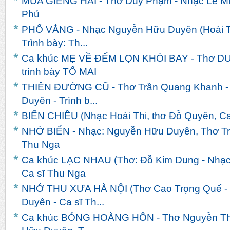
MÙA GIÊNG HAI - Thơ Duy Phạm - Nhạc Lê Min
Phú
PHỐ VẮNG - Nhạc Nguyễn Hữu Duyên (Hoài Th
Trình bày: Th...
Ca khúc MẸ VỀ ĐẾM LỌN KHÓI BAY - Thơ DU
trình bày TỐ MAI
THIÊN ĐƯỜNG CŨ - Thơ Trần Quang Khanh -
Duyên - Trình b...
BIỂN CHIỀU (Nhạc Hoài Thi, thơ Đỗ Quyên, Ca s
NHỚ BIỂN - Nhạc: Nguyễn Hữu Duyên, Thơ Trầ
Thu Nga
Ca khúc LẠC NHAU (Thơ: Đỗ Kim Dung - Nhạc
Ca sĩ Thu Nga
NHỚ THU XƯA HÀ NỘI (Thơ Cao Trọng Quế -
Duyên - Ca sĩ Th...
Ca khúc BÓNG HOÀNG HÔN - Thơ Nguyễn Thư