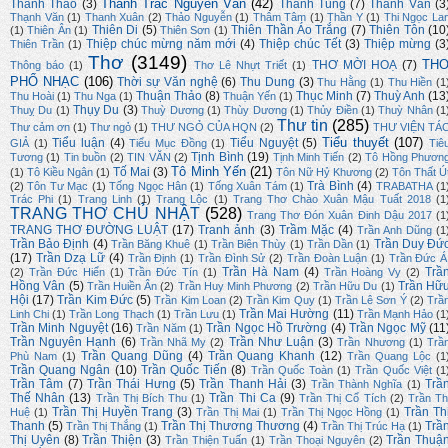
Thanh Trắc Nguyễn Văn
(42)
Thanh Thảo
(3)
Thanh Tùng
(7)
Thành Văn
(3
Thạnh Văn
(1)
Thanh Xuân
(2)
Thảo Nguyễn
(1)
Thâm Tâm
(1)
Thần Y
(1)
Thi Ngọc La
Thiên Di
(5)
Thiên Thần Áo Trắng
(7)
Thiên Tôn
(10
(1)
Thiên Ân
(1)
Thiên Sơn
(1)
Thiệp chúc mừng năm mới
(4)
Thiệp chúc Tết
(3)
Thiệp mừng
(3
Thiên Trần
(1)
Thơ
(3149)
TH
THƠ MỜI HOẠ
(7)
Thông báo
(1)
Thơ Lê Nhựt Triết
(1)
PHỔ NHẠC
(106)
Thời sự Văn nghệ
(6)
Thu Dung
(3)
Thu Hằng
(1)
Thu Hiền
(1
Thuận Thảo
(8)
Thục Minh
(7)
Thuỳ Anh
(13
Thu Hoài
(1)
Thu Nga
(1)
Thuận Yến
(1)
Thụy Du
(3)
Thuỵ Du
(1)
Thuỳ Dương
(1)
Thùy Dương
(1)
Thủy Điền
(1)
Thuỳ Nhân
(1
Thư tin
(285)
Thư cảm ơn
(1)
Thư ngỏ
(1)
THƯ NGỎ CỦA HQN
(2)
THƯ VIỆN TÁ
Tiểu thuyết
(107)
Tiểu luận
(4)
Tiểu Nguyệt
(5)
GIẢ
(1)
Tiểu Mục Đồng
(1)
Tiê
Tịnh Bình
(19)
Tương
(1)
Tin buồn
(2)
TIN VĂN
(2)
Tịnh Minh Tiến
(2)
Tô Hồng Phươn
Tô Minh Yến
(21)
Tố Mai
(3)
(1)
Tô Kiều Ngân
(1)
Tôn Nữ Hỷ Khương
(2)
Tôn Thất Ú
Trà Bình
(4)
(2)
Tôn Tư Mạc
(1)
Tống Ngọc Hân
(1)
Tống Xuân Tám
(1)
TRABATHA
(1
Trác Phi
(1)
Trang Linh
(1)
Trang Lộc
(1)
Trang Thơ Chào Xuân Mậu Tuất 2018
(1
TRANG THƠ CHỦ NHẬT
(528)
Trang Thơ Đón Xuân Đinh Dậu 2017
(1
TRANG THƠ ĐƯỜNG LUẬT
(17)
Tranh ảnh
(3)
Trầm Mặc
(4)
Trần Anh Dũng
(1
Trần Bảo Định
(4)
Trần Duy Đứ
Trần Băng Khuê
(1)
Trần Biên Thùy
(1)
Trần Dần
(1)
(17)
Trần Dzạ Lữ
(4)
Trần Định
(1)
Trần Đình Sử
(2)
Trần Đoàn Luận
(1)
Trần Đức Á
Trần Hà Nam
(4)
Trầ
(2)
Trần Đức Hiển
(1)
Trần Đức Tín
(1)
Trần Hoàng Vy
(2)
Hồng Vân
(5)
Trần Hữ
Trần Huiền Ân
(2)
Trần Huy Minh Phương
(2)
Trần Hữu Du
(1)
Hội
(17)
Trần Kim Đức
(5)
Trần Kim Loan
(2)
Trần Kim Quy
(1)
Trần Lê Sơn Ý
(2)
Trầ
Trần Mai Hường
(11)
Linh Chi
(1)
Trần Long Thạch
(1)
Trần Lưu
(1)
Trần Mạnh Hảo
(1
Trần Minh Nguyệt
(16)
Trần Ngọc Hồ Trường
(4)
Trần Ngọc Mỹ
(11
Trần Năm
(1)
Trần Nguyên Hạnh
(6)
Trần Như Luận
(3)
Trần Nhã My
(2)
Trần Nhương
(1)
Trầ
Trần Quang Dũng
(4)
Trần Quang Khanh
(12)
Phù Nam
(1)
Trần Quang Lộc
(1
Trần Quang Ngân
(10)
Trần Quốc Tiến
(8)
Trần Quốc Toàn
(1)
Trần Quốc Việt
(1
Trần Tâm
(7)
Trần Thái Hưng
(5)
Trần Thanh Hải
(3)
Trầ
Trần Thành Nghĩa
(1)
Thế Nhân
(13)
Trần Thi Ca
(9)
Trần Thị Bích Thu
(1)
Trần Thị Cổ Tích
(2)
Trần Th
Trần Thị Huyền Trang
(3)
Trần Th
Huệ
(1)
Trần Thị Mai
(1)
Trần Thị Ngọc Hồng
(1)
Thanh
(5)
Trần Thị Thương Thương
(4)
Trầ
Trần Thị Thắng
(1)
Trần Thị Trúc Hạ
(1)
Thị Uyên
(8)
Trần Thiện
(3)
Trần Thuậ
Trần Thiện Tuấn
(1)
Trần Thoại Nguyên
(2)