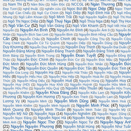
MỸ THUẬT
(6)
Mưa
(1)
Mường Mán
(1)
My Tiên
(1)
Mỹ Vân
(1)
Nam Art
(2)
Nam Ca
Ngàn Thương
(33)
Nam Thi
(17)
NCCGL
(4)
(1)
Năm Bửu
(1)
Nấm Độc
(1)
Ngà
Ngọc Diệp
(35)
Ngọc Bút
(8)
Đẹp Tươi
(1)
nghệ thuật.
(1)
nghiên cứu
(1)
Ngọc Thịn
Ngô Diệp
(6)
Ngô Đình Hải
(7)
(1)
Ngô Càn Chiểu
(1)
Ngô Cự Chính
(2)
Ngô Hồn
Ngô Minh Trãi
(3)
Nhung
(1)
Ngô Liêm Khoan
(1)
Ngô Nguyên Ngiễm
(1)
Ngô Thị Ho
Ngô Thuý Nga
(30)
Ngô Thị Ngọc Diệp
(10)
Ngô Thúy Nga
(16)
Ngô Thy Họ
(1)
Ngô Văn Cư
(52)
(7)
Ngô Văn Giảng
(11)
Ngô Văn Khanh
(17)
Ngô Viết Hòa
(2
Nguyễn An Bình
(70)
Nguyễn An Đình
(4)
Nguyễn
(1)
Nguyễn Ánh 9
(1)
Nguyễn B
Nguyê
Nhân
(1)
Nguyễn Bích Sao Linh
(1)
Nguyễn Bình
(1)
Nguyễn Bính Hồng Cầu
(2)
Cẩn
(26)
Nguyễn Chinh
(4)
Nguyễn Châu
(2)
Nguyễn Công Thụ
(2)
Nguyễn Côn
Nguyễ
Tùng Chinh
(1)
Nguyễn Cử Tú Quỳnh
(2)
Nguyên Diệp
(1)
Nguyễn Dũng
(1)
Duy Khương
(6)
Nguyễn Duy Thịnh
(3)
Nguyễn Duy Phương
(1)
Nguyễn Đại Duẩn
(2
Nguyễn Đặng Mừng
(3)
Nguyễn Đăng Thanh
(20)
Nguyễn Đăng Trình
(4)
Nguyễ
Nguyễn Đoan Tuyết
(25)
Đình Bảng
(1)
Nguyễn Đình Trọng
(1)
Nguyễn Đồng Bộ
Nguyễn Đức Chính
(5)
Nguyễ
Thảo
(1)
Nguyễn Đức Cơ
(1)
Nguyễn Đức Mậu
(2)
Nguyễn Đứ
Đức Minh
(6)
Nguyễn Đức Minh Hùng
(10)
Nguyễn Đức Nhân
(1)
Phú Thọ
(26)
Nguyễn Đức Quyền
(4)
Nguyễn Đức Tấn
(6)
Nguyễn Đức Tình
(4
Nguyên Hạ
(11)
Nguyễ
Nguyễn Gia Long
(1)
Nguyễn Hải Thảo
(2)
Nguyễn Hậu
(2)
Hiếu
(8)
Nguyễn Hiếu Học
(2)
Nguyễn Hòa Hiệp
(2)
Nguyễn Hoài Ân
(1)
Nguyễn Hoàn
Nguyễn Huệ
(3)
Nguyễn Huy
(3
Thức
(2)
Nguyễn Hồng Diệu
(1)
Nguyên Hùng
(1)
Nguyễn Huy (HD)
(1)
Nguyễn Huy Khôi
(1)
Nguyễn Huỳnh
(1)
Nguyễn Hữu Minh
(1
Nguyễn Hữu Thuần
(4)
Nguyễn Hữu Phú
(1)
Nguyễn Hữu Quý
(2)
Nguyễn Hữu Trun
Nguyễn Khoa Đăng
(51)
Nguyễn Kiề
(2)
Nguyễn Khiêm
(1)
Nguyễn Kiều Lam
(2)
Phương
(3)
Nguyễn Kim Hương
(7)
Nguyễ
Nguyễn Kim Thịnh
(1)
Nguyễn Lam
(2)
Nguyễn Minh Dũng
(46)
Lương Vỵ
(4)
Nguyên Minh
(1)
Nguyễn Minh Hoà
(1
Nguyễn Minh Phúc
(47)
Nguyễ
Nguyễn Minh Khiêm
(1)
Nguyễn Minh Nguyệt
(1)
Minh Quang
(5)
Nguyễn Minh Thuận
(9)
Nguyễn Minh Toàn
(1)
Nguyễn Mỳ
(1
Nguyễn Mỹ Nữ
(3)
Nguyễn Nga
(14)
Nguyễn Nghiêm
(3)
Nguyễn Ngọc Dũng
(1
Nguyễn Ngọc Hà
(4)
Nguyễn Ngọc Hưng
(6)
Nguyễn Ngọc Đặng
(1)
Nguyễn Ngọ
Nguyễn Ngọc Thơ
(31)
Nguyễn Nguy An
Nguyễn Ngọc Tư
(5)
Minh Anh
(1)
(21)
Nguyễn Nguyên Phượng
(69)
Nguyễn Nhật Hùng
(4)
Nguyễn Như Tuấ
Nguyễn Phin
(30)