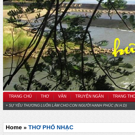
TRANG CHỦ
THƠ
VĂN
TRUYỆN NGẮN
TRANG TH
+ SỰ YÊU THƯƠNG LUÔN LÀM CHO CON NGƯỜI HẠNH PHÚC (N.H.D)
Home »
THƠ PHỔ NHẠC