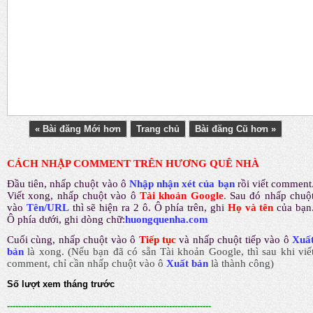
« Bài đăng Mới hơn
Trang chủ
Bài đăng Cũ hơn »
CÁCH NHẬP COMMENT TRÊN HƯƠNG QUÊ NHÀ
Đầu tiên, nhấp chuột vào ô
Nhập nhận xét của bạn
rồi viết comment
Viết xong, nhấp chuột vào ô
Tài khoản Google
.
Sau đó nhấp chuộ
vào
Tên/URL
thì sẽ hiện ra 2 ô. Ô phía trên, ghi
Họ và tên
của bạn
Ô phía dưới, ghi dòng chữ:
huongquenha.com
Cuối cùng, nhấp chuột vào ô
Tiếp tục
và nhấp chuột tiếp vào ô
Xuấ
bản
là xong.
(Nếu bạn đã có sẵn Tài khoản Google, thì sau khi viế
comment, chỉ cần nhấp chuột vào ô
Xuất bản
là thành công
)
Số lượt xem tháng trước
-------------------------------------------------------------------------