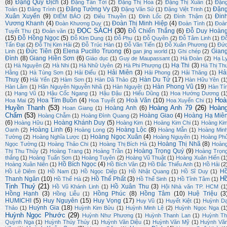
(8)
Đặng Quý Địch
(3)
Đặng Tấn Tới
(2)
Đặng Thị Hoa
(2)
Đặng Thị Xuân
(1)
Đặn
Đặng Tường Vy
(3)
Đặn
Toán
(1)
Đăng Trình
(1)
Đặng Văn Sử
(1)
Đặng Việt Trinh
(1)
Xuân Xuyến
(9)
Đin
ĐIỂM BÁO
(2)
Điêu Thuyền
(1)
Đinh Lốc
(2)
Đình Thậm
(1)
Vương Khanh
(4)
Đoàn Thị Minh Hiệp
(4)
Đoàn Khương Duy
(1)
Đoàn Tình
(1)
Đoà
ĐỌC SÁCH
(30)
Đỗ Chiến Thắng
(6)
Đỗ Duy Hoàn
Tuyết Thu
(1)
Đoản văn
(1)
(15)
Đỗ Hồng Ngọc
(5)
Đỗ KIm Dung
(1)
Đỗ Phu
(1)
Đỗ Quyên
(2)
Đỗ Tâm Linh
(1)
Đ
Tấn Đạt
(2)
Đỗ Thị Kim Hải
(2)
Đỗ Trúc Hàn
(1)
Đỗ Văn Tiến
(1)
Đỗ Xuân Phương
(1)
Đứ
Đức Tiên
(3)
Elena Pucillo Truong
(6)
Gian
Linh
(1)
gan jing world
(1)
Ghi chép
(2)
Đình
(8)
Giang Hiền Sơn
(6)
Giáo dục
(1)
Guy de Maupassant
(1)
Hà Đoàn
(2)
Hạ L
Hạ Thi
(3)
(1)
Hà Nguyên
(2)
Hà Nhi
(1)
Hà Nhữ Uyên
(2)
Hà Phi Phượng
(1)
Hà Thị Th
Hải Miên
(3)
Hả
Hằng
(1)
Hà Tùng Sơn
(1)
Hải Điểu
(1)
Hải Phong
(2)
Hải Thăng
(1)
Thuỵ
(6)
Hàn Du Tử
(17)
Hải Yến
(2)
Hàm Sơn
(1)
Hàn Dã Thảo
(2)
Hàn Hữu Yên
(1
Hàn Phong Vũ
(19)
Hàn Lâm
(1)
Hãn Nguyên Nguyễn Nhã
(1)
Hàn Nguyệt
(1)
Hàn Tí
(1)
Hạng Vũ
(1)
Hậu Cốc Ngang
(1)
Hậu Đậu
(1)
Hiếu Dũng
(1)
Hoa Hướng Dương
(1
Hoà
Hoa Tím Buồn
(4)
Hoà Văn
(10)
Hoa Mai
(2)
Hoa Tuyết
(2)
Hoa Xuyến Chi
(1)
Huyền Thanh
(53)
Hoàng Anh 79
(26)
Hoàn
Hoàng Anh
(6)
Hoan Giang
(1)
Chẩm
(53)
Hoàng Giao
(4)
Hoàng Hạ Miê
Hoàng Chẫm
(1)
Hoàng Đình Quang
(2)
(6)
Hoàng Khánh Duy
(5)
Hoàng Hữu
(1)
Hoàng Kim
(1)
Hoàng Kim Chi
(1)
Hoàng Ki
Hoàng Linh
(6)
Hoàng Lộc
(8)
Oanh
(2)
Hoàng Long
(2)
Hoàng Mẫn
(1)
Hoàng Min
Hoàng Ngọc Xuân
(4)
Tường
(2)
Hoàng Nghĩa Lược
(1)
Hoàng Nguyên
(1)
Hoàng Ph
Hoàng Thị Nhã
(8)
Ngọc Tường
(1)
Hoàng Thảo Chi
(1)
Hoàng Thị Bích Hà
(1)
Hoàn
Hoàng Trọng Quý
(9)
Thị Thu Thủy
(2)
Hoàng Trang
(1)
Hoàng Trần
(1)
Hoàng Trọn
thắng
(1)
Hoàng Tuấn Sơn
(1)
Hoàng Tuyên
(2)
Hoàng Vũ Thuật
(1)
Hoàng Xuân Hiến
(1
Hồ Bích Ngọc
(4)
Hoàng Xuân Niên
(1)
Hồ Bích Vân
(2)
Hồ Đắc Thiếu Anh
(1)
Hồ Hải
(2
H
Hồ Lê Diêm
(1)
Hồ Nam
(1)
Hồ Ngọc Diệp
(1)
Hồ Nhật Quang
(1)
Hồ Sĩ Duy
(1)
H
Thanh Ngân
(10)
Hồ Thế Phất
(3)
Hồ Thế Hà
(2)
Hồ Thế Sinh
(1)
Hồ Tĩnh Tâm
(1)
Tịnh Thuỷ
(21)
Hồ Xuân Thu
(3)
Hồ Vũ Khánh Linh
(1)
Hội Nhà văn TP. HCM
(1
Hồng Hạnh
(3)
Hồng Phúc
(8)
Hồng Tâm
(10)
Huệ Triệu
(3
Hồng Liễu
(1)
HUMICHI
(5)
Huy Nguyên
(15)
Huy Vọng
(17)
Huy Vũ
(1)
Huyết Kiệt
(1)
Huỳnh D
Huỳnh Gia
(18)
Thảo
(1)
Huỳnh Kim Bửu
(1)
Huỳnh Minh Lệ
(2)
Huỳnh Ngọc Nga
(1
Huỳnh Ngọc Phước
(29)
Huỳnh Như Phương
(1)
Huỳnh Thanh Lan
(1)
Huỳnh Th
Quỳnh Nga
(1)
Huỳnh Thúy Thúy
(1)
Huỳnh Văn Diệu
(1)
Huỳnh Văn Mỹ
(1)
Huỳnh Vă