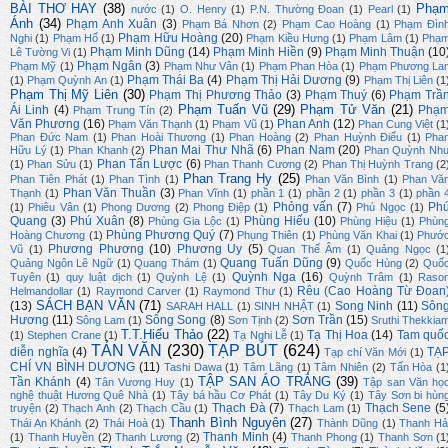
BÀI THƠ HAY
(38)
Phạ
nước
(1)
O. Henry
(1)
P.N. Thường Đoan
(1)
Pearl
(1)
Ánh
(34)
Phạm Anh Xuân
(3)
Phạm Bá Nhơn
(2)
Phạm Cao Hoàng
(1)
Phạm Đìn
Phạm Hữu Hoàng
(20)
Nghi
(1)
Phạm Hổ
(1)
Phạm Kiều Hưng
(1)
Phạm Lâm
(1)
Phạ
Phạm Minh Dũng
(14)
Phạm Minh Hiền
(9)
Phạm Minh Thuận
(10
Lê Tường Vi
(1)
Phạm Ngân
(3)
Phạm Mỹ
(1)
Phạm Như Vân
(1)
Phạm Phan Hòa
(1)
Phạm Phương La
Phạm Thái Ba
(4)
Phạm Thị Hải Dương
(9)
(1)
Phạm Quỳnh An
(1)
Phạm Thị Liên
(1
Phạm Thị Mỹ Liên
(30)
Phạm Thị Phương Thảo
(3)
Phạm Thuý
(6)
Phạm Trầ
Phạm Tuấn Vũ
(29)
Phạm Tử Văn
(21)
Ái Linh
(4)
Phạ
Phạm Trung Tín
(2)
Văn Phương
(16)
Phan Anh
(12)
Phạm Văn Thạnh
(1)
Phạm Vũ
(1)
Phan Cung Việt
(1
Phan Đức Nam
(1)
Phan Hoài Thương
(1)
Phan Hoàng
(2)
Phan Huỳnh Điểu
(1)
Pha
Phan Mai Thư Nhã
(6)
Phan Nam
(20)
Hữu Lý
(1)
Phan Khanh
(2)
Phan Quỳnh Nh
Phan Tấn Lược
(6)
(1)
Phan Sửu
(1)
Phan Thanh Cương
(2)
Phan Thị Huỳnh Trang
(2
Phan Trang Hy
(25)
Phan Tiên Phát
(1)
Phan Tình
(1)
Phan Văn Bình
(1)
Phan Vă
Phan Văn Thuần
(3)
Thạnh
(1)
Phan Vĩnh
(1)
phần 1
(1)
phần 2
(1)
phần 3
(1)
phần 
Phỏng vấn
(7)
Ph
(1)
Phiêu Vân
(1)
Phong Dương
(2)
Phong Điệp
(1)
Phú Ngọc
(1)
Quang
(3)
Phú Xuân
(8)
Phùng Hiếu
(10)
Phùng Gia Lộc
(1)
Phùng Hiệu
(1)
Phùn
Phùng Phương Quý
(7)
Hoàng Chương
(1)
Phụng Thiên
(1)
Phùng Văn Khai
(1)
Phướ
Phương Phương
(10)
Phương Uy
(5)
Vũ
(1)
Quan Thế Âm
(1)
Quảng Ngọc
(1
Quang Tuấn Dũng
(9)
Quảng Ngôn Lê Ngữ
(1)
Quang Thám
(1)
Quốc Hùng
(2)
Quố
Quỳnh Nga
(16)
Tuyên
(1)
quy luật dịch
(1)
Quỳnh Lệ
(1)
Quỳnh Trâm
(1)
Raso
Rêu (Cao Hoàng Từ Đoan
Helmandollar
(1)
Raymond Carver
(1)
Raymond Thư
(1)
SÁCH BẠN VĂN
(71)
(13)
Song Ninh
(11)
Sôn
SARAH HALL
(1)
SINH NHẬT
(1)
Hương
(11)
Sông Song
(8)
Sơn Trần
(15)
Sông Lam
(1)
Sơn Tịnh
(2)
Sruthi Thekkia
T.T.Hiếu Thảo
(22)
Tạ Thị Hoa
(14)
Tam quố
(1)
Stephen Crane
(1)
Tạ Nghi Lễ
(1)
TẢN VĂN
(230)
TẠP BÚT
(624)
diễn nghĩa
(4)
TẠ
Tạp chí Văn Mới
(1)
CHÍ VN BÌNH DƯƠNG
(11)
Tashi Dawa
(1)
Tâm Lãng
(1)
Tâm Nhiên
(2)
Tấn Hòa
(1
TẬP SAN ÁO TRẮNG
(39)
Tần Khánh
(4)
Tân Vương Huy
(1)
Tập san Văn họ
nghệ thuật Hương Quê Nhà
(1)
Tây bá hầu Cơ Phát
(1)
Tây Du Ký
(1)
Tây Sơn bi hùn
Thạch Đà
(7)
Thạch Sene
(5
truyện
(2)
Thạch Anh
(2)
Thạch Cầu
(1)
Thạch Lam
(1)
Thanh Bình Nguyên
(27)
Thái An Khánh
(2)
Thái Hoà
(1)
Thành Dũng
(1)
Thanh Hả
Thanh Minh
(4)
(1)
Thanh Huyền
(2)
Thanh Lương
(2)
Thanh Phong
(1)
Thanh Sơn
(1