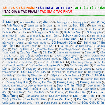
TÁC GIẢ & TÁC PHẨM
*
TÁC GIẢ & TÁC PHẨM
*
TÁC GIẢ & TÁC PHẨ
*
TÁC GIẢ & TÁC PHẨM
*
TÁC GIẢ & TÁC PHẨM
-----------------------------------
-------------------------------------------------------------------------------------------------------------
--------------
Ái Nhân
(21)
ẢNH
(58)
Anh Phon
Ambrose Bierce
(1)
Anh Ngọc
(1)
Anh Nguyên
(1)
(4)
Anh Phương
(9)
Bạch Diệp
(5)
âm nhạc
(2)
âm thanh
(1)
Ân Thiên
(1)
Bách Mỵ
(2
BÀN TRÒN VĂN NGHỆ
(87)
Bảo Hồ
(1)
Bảo Lâm
(1)
Bảo Ninh
(2)
Bé Hải Dân
(1
Bích Ái
(3)
Bích Lê
(4)
Bình Địa Mộc
(3)
Bích Ngọc
(1)
Bích Vân
(2)
Bình Nguyên
(1
Bobby Nam Giang
(3)
Bình Nguyên Trang
(2)
binh pháp
(1)
Bình Tâm
(1)
Bùi Anh Sắ
Bùi Đức Ánh
(66)
Bùi Hoài Vân
(5
(1)
Bùi Công Thuấn
(1)
Bùi Danh Hải Phong
(1)
Bùi Nguyên Bằng
(25)
Bùi Nhựa
(4)
Bù
Bùi Huyền Tương
(2)
Bùi Hữu Phước
(1)
Văn Bồng
(5)
BÚT KÝ
(17)
Bùi Việt Thắng
(2)
Ca Dao
(2)
Cao Duy Thảo
(1)
Cao Ki
Cao Thị Thu Hà
(3)
Quy
(1)
Cao Thọ Thêm
(2)
Cao Thoại Châu
(1)
Cao Thu Hà
(1)
Ca
Cao Văn Tam
(5)
Cát Du
(7)
Cẩm Lệ
(4)
Trọng Quế
(1)
Catherine Mansfield
(1)
Cẩ
Tú Cầu
(1)
Chàng Cát
(1)
Chánh Đức
(1)
CHÀO XUÂN 2014
(1)
CHÂN DUNG VĂ
Châu Thạch
(9)
NGHỆ SĨ
(2)
Châu Đoàn
(1)
Châu Quang Phước
(1)
Châu Thường Vin
CHỦ BIÊN
(141)
(1)
Chí Anh
(1)
Chính Đức
(1)
chủ
(1)
Chu Giang Phong
(1)
Chu La
Chu Ngạn Thư
(10)
Chu Trầm Nguyên Minh
(16)
(2)
Chu Vương Miện
(1)
Chúa Sơ
Cỏ Dại
(7)
Lâm
(1)
covid 19
(1)
Công Nguyễn
(1)
Cơ Xương
(1)
Cúc Dương
(1)
Cuộc th
CỬA SỔ VĂN HÓA
(6)
văn chương
(1)
Dạ Ngân
(1)
Dã Phong Bình
(2)
Dã Phương
(1
DỌC ĐƯỜN
Diệp Linh
(18)
Dino Buzzati
(3)
Dạ Thảo
(2)
Dạ Thy
(1)
Diệp Uy
(1)
(29)
Dung Thị Vân
(28)
Duy Phạm
(6)
Du Tử Lê
(1)
Duy Bằng
(1)
Dương Diệu Min
Dương Hằng
(7)
Dương Kim Nhi
(4
(1)
Dương Đăng Huệ
(1)
Dương Hải Yến
(2)
Dương Thành Thái
(3)
Dương Kim Thoa
(1)
Dương Phương Vinh
(1)
Dương Thị Yế
Dương Xuân Triều
(6)
Dzạ Lữ Kiều
(6)
Đàm Lan
(17)
Trinh
(2)
Đan Ngọc
(2)
đạ
Đào Phạ
đức
(2)
Đào Hiền
(2)
Đào Hữu Thức
(2)
Đào Khương
(2)
Đào Minh Hiệp
(2)
Thuỳ Trang
(82)
Đào Thanh Hoà
(14)
Đào Quang Bắc
(1)
Đào Quý Thạnh
(1)
Đà
Đào Văn Đạt
(31)
Đào Thị Thu Hiền
(3)
Đào Viết Bửu
(7)
Thị Quý Thanh
(1)
Đặn
Đặng Quốc Khán
Châu Long
(1)
Đặng Diệu Thoa
(1)
Đăng Đăng
(1)
Đăng Huỳnh
(1)