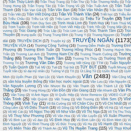
(7)
Trần Thúy Lành
(6)
Trần Thuỳ Trang
(1)
Trần Thư
(1)
Trần Thương Nhiều
(1)
Trầ
Trần Tuấ
Trọng Hưng
(2)
Trần Trọng Tân
(1)
Trần Trọng Vũ
(2)
Trần Tuấn Anh
(2)
Thanh
(10)
Trần Văn Bạn
(16)
Trần Văn Nhân
(5)
Trần Vạn Giã
(2)
Trần Văn Thiê
Trần Võ Thành Văn
(24)
Trần Viết Dũng
(11)
(1)
Trần Việt
(1)
Triết học
(2)
Triều Â
Triệu Từ Truyền
(30)
Trịn
(2)
Triều Châu
(1)
Triều La Vỹ
(2)
Triệu Lam Châu
(1)
Bửu Hoài
(106)
Trịnh Hoài Linh
(5)
Trịnh Huy
(4)
Trịnh Duy Sơn
(2)
Trịnh Thuỳ M
(1)
Trịnh Tuyên
(1)
Trịnh Viết Hiền
(1)
Trịnh Viết Hiệp
(1)
Trịnh Yến
(2)
Trọng Mật
(2)
tr
Trúc Giang
(4)
Trúc Thanh Tâm
(12)
Trú
vương
(1)
Trúc Lập
(1)
Trúc Linh Lan
(2)
Thuyên
(3)
Truyệ
trung quốc
(1)
Trung Trung Đỉnh
(1)
Trung Y
(1)
Truong Nguyen
(1)
TRUYỆN NGẮN
(1173
dài
(10)
TRUYỆN DỊCH
(17)
Truyện ký
(2)
TRUYỆN VỪA
(14)
Trương Công Tưởng
(16)
Trương Đìn
Trương Diễm Phiến
(1)
Phượng
(8)
Trương Đình Tuấn
(3)
Trương Hồng Phúc
(14)
Trương Huỳnh Nh
Trườn
Trương Nam Chi
(5)
Trân
(2)
Trương Lan Anh
(1)
Trương Thanh Cường
(2)
Thắng
(65)
Trương Thị Thanh Tâm
(22)
Trường Thịnh
(6
Trương Thị Thúy
(2)
Trương Văn Dân
(21)
Tuấn Nguyễ
Trương Tri
(2)
Trương Viết Hùng
(1)
TTM
(1)
TÙY BÚT
(120)
(7)
Tuấn Quỳnh
(3)
Tuệ Mỹ
(1)
Tuti
(2)
Tuỳ bút
(2)
Tuyết Nhung
(2
Tuyết Vân
(1)
tứ đại mỹ nhân
(1)
Tường Vi
(1)
TX
(1)
Út Lãng Tử
(1)
Uyên Khuê
(2)
Uyê
Văn
(2483)
Minh
(1)
Uyển Phan
(1)
Vạn Lộc
(1)
Vành Khuyên
(1)
Văn Công M
văn hóa truyền thống
(5)
Văn học nước ngoài
(13)
(2)
Văn Lưu
(1)
Văn Nguyên
(1
Vă
Văn Nguyên Lương
(7)
Văn Nhược Ba
(1)
Văn Thạnh
(2)
Văn Thành Lê
(1)
Thắng
(23)
Vân Ph
Vân Đồn
(3)
Vân Giang
(12)
Văn Trọng Hùng
(1)
Vân Khanh
(2)
(32)
Vân Tùng
(2)
Vi Ánh Ngọc
(2)
Vi Quốc Hiệp
(1)
Victor Remizov
(1)
VIDEO CLIP
(2
Viễn Trình
(25)
Vĩn
Vĩnh Sơn
(7)
Việt Quỳnh
(1)
Việt Trang
(1)
Việt Trương
(1)
Thông
(43)
Vĩnh Tuy
(21)
Võ Chân Cửu
(17)
Võ Chí Nhất
(3)
Võ Bá Cường
(1)
V
Võ Diệu Thanh
(18)
Võ Đông Điền
(4)
Công Liêm
(1)
Võ Dõng
(1)
Võ Hà
(1)
Võ Hạn
Võ Ngọc Thọ
(4)
Võ Như Văn
(3)
Võ Thị Nga
(13)
(2)
Võ Mỹ Cát
(1)
Võ Thị Thu Thủ
Võ Thuỵ Như Phương
(15)
Võ Xuân Phươn
(1)
Võ Văn Hoa
(1)
Võ Văn Luyến
(1)
(3)
Vũ Đình Huy
(9)
Vũ Bình Lục
(1)
vũ đạo
(1)
Vũ Đình Liên
(1)
Vũ Đình Minh
(1)
V
Vũ Hạnh
(3)
Đình Nguyệt
(2)
Vũ Đình Thung
(2)
Vũ Đức Trọng
(1)
Vũ Hạ
(1)
Vũ Hùn
Vũ Thị Huyền Trang
(115)
Vũ Miên Thảo
(5)
Vũ Thụy Khu
(2)
Vũ Thành An
(1)