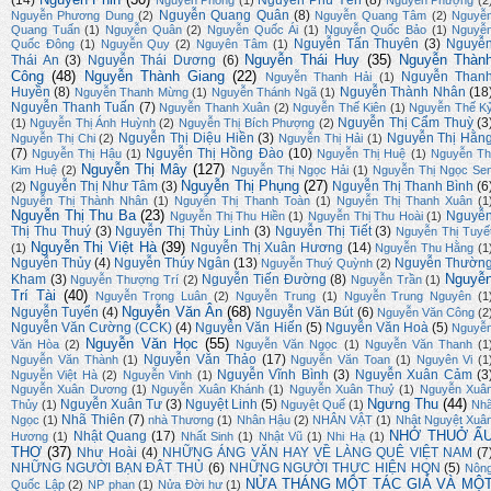
(14)
Nguyễn Phú Yên
(8)
Nguyên Phong
(1)
Nguyễn Phượng
(2
Nguyễn Quang Quân
(8)
Nguyễn Phương Dung
(2)
Nguyễn Quang Tâm
(2)
Nguyễ
Quang Tuấn
(1)
Nguyễn Quân
(2)
Nguyễn Quốc Ái
(1)
Nguyễn Quốc Bảo
(1)
Nguyễ
Nguyễn Tấn Thuyên
(3)
Nguyễ
Quốc Đông
(1)
Nguyễn Quy
(2)
Nguyên Tâm
(1)
Nguyễn Thái Huy
(35)
Nguyễn Thàn
Thái An
(3)
Nguyễn Thái Dương
(6)
Công
(48)
Nguyễn Thành Giang
(22)
Nguyễn Than
Nguyễn Thanh Hải
(1)
Huyền
(8)
Nguyễn Thành Nhân
(18
Nguyễn Thanh Mừng
(1)
Nguyễn Thánh Ngã
(1)
Nguyễn Thanh Tuấn
(7)
Nguyễn Thanh Xuân
(2)
Nguyễn Thế Kiên
(1)
Nguyễn Thế K
Nguyễn Thị Cẩm Thuỳ
(3
(1)
Nguyễn Thị Ánh Huỳnh
(2)
Nguyễn Thị Bích Phượng
(2)
Nguyễn Thị Diệu Hiền
(3)
Nguyễn Thị Hằn
Nguyễn Thị Chi
(2)
Nguyễn Thị Hải
(1)
(7)
Nguyễn Thị Hồng Đào
(10)
Nguyễn Thị Hậu
(1)
Nguyễn Thị Huệ
(1)
Nguyễn Th
Nguyễn Thị Mây
(127)
Kim Huệ
(2)
Nguyễn Thị Ngọc Hải
(1)
Nguyễn Thị Ngọc Se
Nguyễn Thị Phụng
(27)
Nguyễn Thị Như Tâm
(3)
Nguyễn Thị Thanh Bình
(6
(2)
Nguyễn Thị Thành Nhân
(1)
Nguyễn Thị Thanh Toàn
(1)
Nguyễn Thị Thanh Xuân
(1
Nguyễn Thị Thu Ba
(23)
Nguyễ
Nguyễn Thị Thu Hiền
(1)
Nguyễn Thị Thu Hoài
(1)
Thị Thu Thuý
(3)
Nguyễn Thị Thùy Linh
(3)
Nguyễn Thị Tiết
(3)
Nguyễn Thị Tuyế
Nguyễn Thị Việt Hà
(39)
Nguyễn Thị Xuân Hương
(14)
(1)
Nguyễn Thu Hằng
(1
Nguyễn Thủy
(4)
Nguyễn Thúy Ngân
(13)
Nguyễn Thườn
Nguyễn Thuý Quỳnh
(2)
Nguyễ
Kham
(3)
Nguyễn Tiến Đường
(8)
Nguyễn Thượng Trí
(2)
Nguyễn Trần
(1)
Trí Tài
(40)
Nguyễn Trọng Luân
(2)
Nguyễn Trung
(1)
Nguyễn Trung Nguyên
(1
Nguyễn Văn Ân
(68)
Nguyễn Tuyển
(4)
Nguyễn Văn Bút
(6)
Nguyễn Văn Công
(2
Nguyễn Văn Cường (CCK)
(4)
Nguyễn Văn Hiến
(5)
Nguyễn Văn Hoà
(5)
Nguyễ
Nguyễn Văn Học
(55)
Văn Hòa
(2)
Nguyễn Văn Ngọc
(1)
Nguyễn Văn Thanh
(1
Nguyễn Văn Thảo
(17)
Nguyễn Văn Thành
(1)
Nguyễn Văn Toan
(1)
Nguyên Vi
(1
Nguyễn Vĩnh Bình
(3)
Nguyễn Xuân Cảm
(3
Nguyễn Việt Hà
(2)
Nguyễn Vinh
(1)
Nguyễn Xuân Dương
(1)
Nguyễn Xuân Khánh
(1)
Nguyễn Xuân Thuỷ
(1)
Nguyễn Xuâ
Ngưng Thu
(44)
Nguyễn Xuân Tư
(3)
Nguyệt Linh
(5)
Thủy
(1)
Nguyệt Quế
(1)
Nh
Nhã Thiên
(7)
Ngọc
(1)
nhà Thương
(1)
Nhân Hậu
(2)
NHÂN VẬT
(1)
Nhật Nguyệt Xuâ
NHỚ THUỞ Ấ
Nhật Quang
(17)
Hương
(1)
Nhất Sinh
(1)
Nhật Vũ
(1)
Nhi Hạ
(1)
THƠ
(37)
Như Hoài
(4)
NHỮNG ÁNG VĂN HAY VỀ LÀNG QUÊ VIỆT NAM
(7
NHỮNG NGƯỜI BẠN ĐÂT THỦ
(6)
NHỮNG NGƯỜI THỰC HIỆN HQN
(5)
Nôn
NỬA THÁNG MỘT TÁC GIẢ VÀ MỘ
Quốc Lập
(2)
NP phan
(1)
Nửa Đời hư
(1)