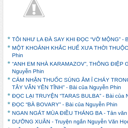
TÔI NHƯ LA ĐÀ SAY KHI ĐỌC “VỠ MỘNG” - Bà
MỘT KHOẢNH KHẮC HUẾ XƯA THỜI THUỘC ĐỊ
Phin
“ANH EM NHÀ KARAMAZOV”, THÔNG ĐIỆP GIA
Nguyễn Phin
CẢM NHẬN THUỐC SÚNG ÂM Ỉ CHÁY TRONG
TÂY VẪN YÊN TĨNH” - Bài của Nguyễn Phin
ĐỌC LẠI TRUYỆN “TARAS BULBA” - Bài của 
ĐỌC “BÀ BOVARY” - Bài của Nguyễn Phin
NGAN NGÁT MÙA ĐIỀU THÁNG BA - Tản văn c
DƯỠNG XUÂN - Truyện ngắn Nguyễn Văn Họ