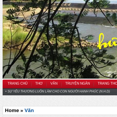
TRANG CHỦ
THƠ
VĂN
TRUYỆN NGẮN
TRANG TH
+ SỰ YÊU THƯƠNG LUÔN LÀM CHO CON NGƯỜI HẠNH PHÚC (N.H.D)
Home »
Văn