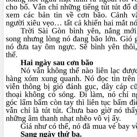
cho bố. Vẫn chỉ những tiếng tút tút đổ 
xem các bản tin về cơn bão. Cảnh vậ
người xiêu vẹo… tất cả khiến hai mắt nó
Trời Sài Gòn bình yên, nắng mới
song nhưng lòng nó đang bão lớn. Gió gi
nó đưa tay ôm ngực. Sẽ bình yên thôi,
thế.
Hai ngày sau cơn bão
Nó vẫn không thể nào liên lạc đượ
hàng xóm xung quanh. Nó đọc tin trên
viễn thông bị gió đánh gục, dây cáp c
thoại không có sóng. Đi làm, nó chỉ n
góc lẩm bẩm còn tay thì liên tục bấm đi
vẫn chỉ là tút tút. Chưa bao giờ nó thấ
những âm thanh nhạt nhẽo vô vị ấy.
Giá như có thể, nó đã mua vé bay 
Sang ngày thứ ba.