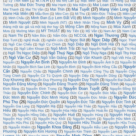
M.T.N.H
(7)
(1)
Lý Thời Miễn
(1)
Mã Nhị Lan
(1)
Mạc Minh
(2)
Mạc Tố Hồng
(1)
Mạ
Mai Đức Trung
(6)
Mai Loan
(12)
Tường
(2)
Mai Hạnh
(1)
Mai Kiệm
(1)
Mai Nhật
(2
Mai Tuyết
(37)
Mang Viên Long
(63
Mai Thìn
(3)
Mai Thanh
(1)
Mai Thị Vân
(1)
Marie Hải Miên
(4)
Mẫu Đơn
(1)
Mèo Con
(1)
Mi Thu
(1)
Miên Đức Thắng
(2)
Miên Lin
Minh Đan (Lọ Lem Đất Võ)
(6)
Minh Nguyên
(15)
Minh Nguyễ
(1)
Minh Châu
(2)
Minh Vy
(25)
(3)
Minh Nguyệt
(15)
Minh Nguyệt (NT)
(1)
Minh Nhân Tông
(1)
Mỗ
Mộng Cầm
(8)
Mùa Xanh
(3
tháng một tác giả và một bài thơ hay
(2)
Mộng Nam
(1)
MỸ THUẬT
(6)
Mưa
(1)
Mường Mán
(1)
My Tiên
(1)
Mỹ Vân
(1)
Nam Art
(2)
Nam Ca
Ngàn Thương
(33)
Nam Thi
(17)
NCCGL
(4)
(1)
Năm Bửu
(1)
Nấm Độc
(1)
Ngà
Ngọc Diệp
(35)
Ngọc Bút
(8)
Đẹp Tươi
(1)
nghệ thuật.
(1)
nghiên cứu
(1)
Ngọc Thịn
Ngô Diệp
(6)
Ngô Đình Hải
(7)
(1)
Ngô Càn Chiểu
(1)
Ngô Cự Chính
(2)
Ngô Hồn
Ngô Minh Trãi
(3)
Nhung
(1)
Ngô Liêm Khoan
(1)
Ngô Nguyên Ngiễm
(1)
Ngô Thị Ho
Ngô Thuý Nga
(30)
Ngô Thị Ngọc Diệp
(10)
Ngô Thúy Nga
(16)
Ngô Thy Họ
(1)
Ngô Văn Cư
(52)
(7)
Ngô Văn Giảng
(11)
Ngô Văn Khanh
(17)
Ngô Viết Hòa
(2
Nguyễn An Bình
(70)
Nguyễn An Đình
(4)
Nguyễn
(1)
Nguyễn Ánh 9
(1)
Nguyễn B
Nguyê
Nhân
(1)
Nguyễn Bích Sao Linh
(1)
Nguyễn Bình
(1)
Nguyễn Bính Hồng Cầu
(2)
Cẩn
(26)
Nguyễn Chinh
(4)
Nguyễn Châu
(2)
Nguyễn Công Thụ
(2)
Nguyễn Côn
Nguyễ
Tùng Chinh
(1)
Nguyễn Cử Tú Quỳnh
(2)
Nguyên Diệp
(1)
Nguyễn Dũng
(1)
Duy Khương
(6)
Nguyễn Duy Thịnh
(3)
Nguyễn Duy Phương
(1)
Nguyễn Đại Duẩn
(2
Nguyễn Đặng Mừng
(3)
Nguyễn Đăng Thanh
(20)
Nguyễn Đăng Trình
(4)
Nguyễ
Nguyễn Đoan Tuyết
(25)
Đình Bảng
(1)
Nguyễn Đình Trọng
(1)
Nguyễn Đồng Bộ
Nguyễn Đức Chính
(5)
Nguyễ
Thảo
(1)
Nguyễn Đức Cơ
(1)
Nguyễn Đức Mậu
(2)
Nguyễn Đứ
Đức Minh
(6)
Nguyễn Đức Minh Hùng
(10)
Nguyễn Đức Nhân
(1)
Phú Thọ
(26)
Nguyễn Đức Quyền
(4)
Nguyễn Đức Tấn
(6)
Nguyễn Đức Tình
(4
Nguyên Hạ
(11)
Nguyễ
Nguyễn Gia Long
(1)
Nguyễn Hải Thảo
(2)
Nguyễn Hậu
(2)
Hiếu
(8)
Nguyễn Hiếu Học
(2)
Nguyễn Hòa Hiệp
(2)
Nguyễn Hoài Ân
(1)
Nguyễn Hoàn
Nguyễn Huệ
(3)
Nguyễn Huy
(3
Thức
(2)
Nguyễn Hồng Diệu
(1)
Nguyên Hùng
(1)
Nguyễn Huy (HD)
(1)
Nguyễn Huy Khôi
(1)
Nguyễn Huỳnh
(1)
Nguyễn Hữu Minh
(1
Nguyễn Hữu Thuần
(4)
Nguyễn Hữu Phú
(1)
Nguyễn Hữu Quý
(2)
Nguyễn Hữu Trun
Nguyễn Khoa Đăng
(51)
Nguyễn Kiề
(2)
Nguyễn Khiêm
(1)
Nguyễn Kiều Lam
(2)
Phương
(3)
Nguyễn Kim Hương
(7)
Nguyễ
Nguyễn Kim Thịnh
(1)
Nguyễn Lam
(2)
Nguyễn Minh Dũng
(46)