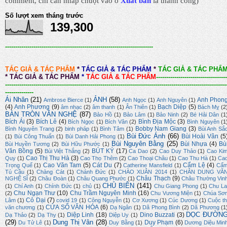
comment, chỉ cần nhấp chuột vào ô
Xuất bản
là thành công
)
Số lượt xem tháng trước
139,300
-------------------------------------------------------------------------
TÁC GIẢ & TÁC PHẨM
*
TÁC GIẢ & TÁC PHẨM
*
TÁC GIẢ & TÁC PHẨ
*
TÁC GIẢ & TÁC PHẨM
*
TÁC GIẢ & TÁC PHẨM
-----------------------------------
-------------------------------------------------------------------------------------------------------------
--------------
Ái Nhân
(21)
ẢNH
(58)
Anh Phon
Ambrose Bierce
(1)
Anh Ngọc
(1)
Anh Nguyên
(1)
(4)
Anh Phương
(9)
Bạch Diệp
(5)
âm nhạc
(2)
âm thanh
(1)
Ân Thiên
(1)
Bách Mỵ
(2
BÀN TRÒN VĂN NGHỆ
(87)
Bảo Hồ
(1)
Bảo Lâm
(1)
Bảo Ninh
(2)
Bé Hải Dân
(1
Bích Ái
(3)
Bích Lê
(4)
Bình Địa Mộc
(3)
Bích Ngọc
(1)
Bích Vân
(2)
Bình Nguyên
(1
Bobby Nam Giang
(3)
Bình Nguyên Trang
(2)
binh pháp
(1)
Bình Tâm
(1)
Bùi Anh Sắ
Bùi Đức Ánh
(66)
Bùi Hoài Vân
(5
(1)
Bùi Công Thuấn
(1)
Bùi Danh Hải Phong
(1)
Bùi Nguyên Bằng
(25)
Bùi Nhựa
(4)
Bù
Bùi Huyền Tương
(2)
Bùi Hữu Phước
(1)
Văn Bồng
(5)
BÚT KÝ
(17)
Bùi Việt Thắng
(2)
Ca Dao
(2)
Cao Duy Thảo
(1)
Cao Ki
Cao Thị Thu Hà
(3)
Quy
(1)
Cao Thọ Thêm
(2)
Cao Thoại Châu
(1)
Cao Thu Hà
(1)
Ca
Cao Văn Tam
(5)
Cát Du
(7)
Cẩm Lệ
(4)
Trọng Quế
(1)
Catherine Mansfield
(1)
Cẩ
Tú Cầu
(1)
Chàng Cát
(1)
Chánh Đức
(1)
CHÀO XUÂN 2014
(1)
CHÂN DUNG VĂ
Châu Thạch
(9)
NGHỆ SĨ
(2)
Châu Đoàn
(1)
Châu Quang Phước
(1)
Châu Thường Vin
CHỦ BIÊN
(141)
(1)
Chí Anh
(1)
Chính Đức
(1)
chủ
(1)
Chu Giang Phong
(1)
Chu La
Chu Ngạn Thư
(10)
Chu Trầm Nguyên Minh
(16)
(2)
Chu Vương Miện
(1)
Chúa Sơ
Cỏ Dại
(7)
Lâm
(1)
covid 19
(1)
Công Nguyễn
(1)
Cơ Xương
(1)
Cúc Dương
(1)
Cuộc th
CỬA SỔ VĂN HÓA
(6)
văn chương
(1)
Dạ Ngân
(1)
Dã Phong Bình
(2)
Dã Phương
(1
DỌC ĐƯỜN
Diệp Linh
(18)
Dino Buzzati
(3)
Dạ Thảo
(2)
Dạ Thy
(1)
Diệp Uy
(1)
(29)
Dung Thị Vân
(28)
Duy Phạm
(6)
Du Tử Lê
(1)
Duy Bằng
(1)
Dương Diệu Min