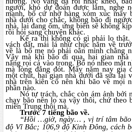
hưởng. Nó vâng dạ rồi nhắc khéo, bão
người, khó dự đoán được lắm, nghe n
mạnh, bố cứ nhờ hàng xóm xúc mấy ba
nhà dưới cho chắc, không bão đi ngược
nhà, lại đang ốm, ứng biến sẽ không kịp
rồi hỏi sang chuyện khác.
Kể ra thì không có gì phải lo thật
vách đất, mái lá như chục năm về trướ
về là bố mẹ nó phải oằn mình chằng ní
Vậy mà khi bão đi qua, hai gian nhà 
nắng rọi cả vào trong. Bố nó nheo mắt n
mà lòng đắng đót. Mấy năm nay gia 
một chút, hai gian nhà dưới đã sửa lại 
nhà trên kiên cố nên khi bão về mọi 
phần nào.
Nó tự trách, chắc còn ám ảnh bởi 
chạy bão nên lo xa vậy thôi, chứ theo b
miền Trung thôi mà.
Trước 7 tiếng bão về.
“Hồi …giờ, ngày… , vị trí tâm bão
độ Vĩ Bắc; 106,9 độ Kinh Đông, cách b