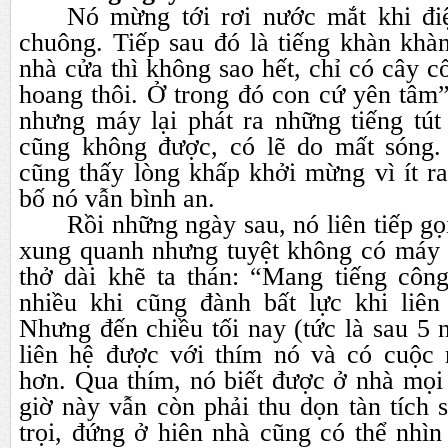
Nó mừng tới rơi nước mắt khi đi
chuông. Tiếp sau đó là tiếng khàn khà
nhà cửa thì không sao hết, chỉ có cây c
hoang thôi. Ở trong đó con cứ yên tâm
nhưng máy lại phát ra những tiếng tút
cũng không được, có lẽ do mất sóng.
cũng thấy lòng khấp khởi mừng vì ít r
bố nó vẫn bình an.
Rồi những ngày sau, nó liên tiếp gọ
xung quanh nhưng tuyệt không có máy
thở dài khẽ ta thán: “Mang tiếng côn
nhiều khi cũng đành bất lực khi liên 
Nhưng đến chiều tối nay (tức là sau 5 
liên hệ được với thím nó và có cuộc 
hơn. Qua thím, nó biết được ở nhà mọi
giờ này vẫn còn phải thu dọn tàn tích s
trọi, đứng ở hiên nhà cũng có thể nhì