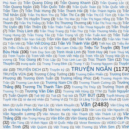
Trần Quang Dũng
(4)
Trần Quang Khanh
(12)
Phù Nam
(1)
Trần Quang Lộc
(1
Trần Quang Ngân
(10)
Trần Quốc Tiến
(8)
Trần Quốc Toàn
(1)
Trần Quốc Việt
(1
Trần Tâm
(7)
Trần Thái Hưng
(5)
Trần Thanh Hải
(3)
Trầ
Trần Thành Nghĩa
(1)
Thế Nhân
(13)
Trần Thi Ca
(9)
Trần Thị Bích Thu
(1)
Trần Thị Cổ Tích
(2)
Trần Th
Trần Thị Huyền Trang
(3)
Trần Th
Huệ
(1)
Trần Thị Mai
(1)
Trần Thị Ngọc Hồng
(1)
Thanh
(5)
Trần Thị Thương Thương
(4)
Trầ
Trần Thị Thắng
(1)
Trần Thị Trúc Hạ
(1)
Thị Uyên
(8)
Trần Thiện
(3)
Trần Thuậ
Trần Thiện Tuấn
(1)
Trần Thoại Nguyên
(2)
(7)
Trần Thúy Lành
(6)
Trần Thuỳ Trang
(1)
Trần Thư
(1)
Trần Thương Nhiều
(1)
Trầ
Trần Tuấ
Trọng Hưng
(2)
Trần Trọng Tân
(1)
Trần Trọng Vũ
(2)
Trần Tuấn Anh
(2)
Thanh
(10)
Trần Văn Bạn
(16)
Trần Văn Nhân
(5)
Trần Vạn Giã
(2)
Trần Văn Thiê
Trần Võ Thành Văn
(24)
Trần Viết Dũng
(11)
(1)
Trần Việt
(1)
Triết học
(2)
Triều Â
Triệu Từ Truyền
(30)
Trịn
(2)
Triều Châu
(1)
Triều La Vỹ
(2)
Triệu Lam Châu
(1)
Bửu Hoài
(106)
Trịnh Hoài Linh
(5)
Trịnh Huy
(4)
Trịnh Duy Sơn
(2)
Trịnh Thuỳ M
(1)
Trịnh Tuyên
(1)
Trịnh Viết Hiền
(1)
Trịnh Viết Hiệp
(1)
Trịnh Yến
(2)
Trọng Mật
(2)
tr
Trúc Giang
(4)
Trúc Thanh Tâm
(12)
Trú
vương
(1)
Trúc Lập
(1)
Trúc Linh Lan
(2)
Thuyên
(3)
Truyệ
trung quốc
(1)
Trung Trung Đỉnh
(1)
Trung Y
(1)
Truong Nguyen
(1)
TRUYỆN NGẮN
(1173
dài
(10)
TRUYỆN DỊCH
(17)
Truyện ký
(2)
TRUYỆN VỪA
(14)
Trương Công Tưởng
(16)
Trương Đìn
Trương Diễm Phiến
(1)
Phượng
(8)
Trương Đình Tuấn
(3)
Trương Hồng Phúc
(14)
Trương Huỳnh Nh
Trườn
Trương Nam Chi
(5)
Trân
(2)
Trương Lan Anh
(1)
Trương Thanh Cường
(2)
Thắng
(65)
Trương Thị Thanh Tâm
(22)
Trường Thịnh
(6
Trương Thị Thúy
(2)
Trương Văn Dân
(21)
Tuấn Nguyễ
Trương Tri
(2)
Trương Viết Hùng
(1)
TTM
(1)
TÙY BÚT
(120)
(7)
Tuấn Quỳnh
(3)
Tuệ Mỹ
(1)
Tuti
(2)
Tuỳ bút
(2)
Tuyết Nhung
(2
Tuyết Vân
(1)
tứ đại mỹ nhân
(1)
Tường Vi
(1)
TX
(1)
Út Lãng Tử
(1)
Uyên Khuê
(2)
Uyê
Văn
(2483)
Minh
(1)
Uyển Phan
(1)
Vạn Lộc
(1)
Vành Khuyên
(1)
Văn Công M
văn hóa truyền thống
(5)
Văn học nước ngoài
(13)
(2)
Văn Lưu
(1)
Văn Nguyên
(1
Vă
Văn Nguyên Lương
(7)
Văn Nhược Ba
(1)
Văn Thạnh
(2)
Văn Thành Lê
(1)
Thắng
(23)
Vân Ph
Vân Đồn
(3)
Vân Giang
(12)
Văn Trọng Hùng
(1)
Vân Khanh
(2)
(32)
Vân Tùng
(2)
Vi Ánh Ngọc
(2)
Vi Quốc Hiệp
(1)
Victor Remizov
(1)
VIDEO CLIP
(2
Viễn Trình
(25)
Vĩn
Vĩnh Sơn
(7)
Việt Quỳnh
(1)
Việt Trang
(1)
Việt Trương
(1)