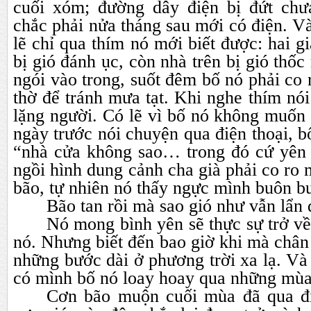
cuối xóm; đường dây điện bị đứt chư
chắc phải nửa tháng sau mới có điện. V
lẽ chỉ qua thím nó mới biết được: hai g
bị gió đánh ục, còn nhà trên bị gió thố
ngói vào trong, suốt đêm bố nó phải co
thờ để tránh mưa tạt. Khi nghe thím nói
lặng người. Có lẽ vì bố nó không muốn
ngày trước nói chuyện qua điện thoại, b
“nhà cửa không sao… trong đó cứ yên
ngồi hình dung cảnh cha già phải co ro
bão, tự nhiên nó thấy ngực mình buôn bu
Bão tan rồi mà sao gió như vẫn lẩn 
Nó mong bình yên sẽ thực sự trở về
nó. Nhưng biết đến bao giờ khi mà chân
những bước dài ở phương trời xa lạ. Và 
có mình bố nó loay hoay qua những mùa
Cơn bão muộn cuối mùa đã qua đi