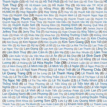
H
Thanh Ngân
(10)
Hồ Thế Phất
(3)
Hồ Thế Hà
(2)
Hồ Thế Sinh
(1)
Hồ Tĩnh Tâm
(1)
Tịnh Thuỷ
(21)
Hồ Xuân Thu
(3)
Hồ Vũ Khánh Linh
(1)
Hội Nhà văn TP. HCM
(1
Hồng Hạnh
(3)
Hồng Phúc
(8)
Hồng Tâm
(10)
Huệ Triệu
(3
Hồng Liễu
(1)
HUMICHI
(5)
Huy Nguyên
(15)
Huy Vọng
(17)
Huy Vũ
(1)
Huyết Kiệt
(1)
Huỳnh D
Huỳnh Gia
(18)
Thảo
(1)
Huỳnh Kim Bửu
(1)
Huỳnh Minh Lệ
(2)
Huỳnh Ngọc Nga
(1
Huỳnh Ngọc Phước
(29)
Huỳnh Như Phương
(1)
Huỳnh Thanh Lan
(1)
Huỳnh Th
Quỳnh Nga
(1)
Huỳnh Thúy Thúy
(1)
Huỳnh Văn Diệu
(1)
Huỳnh Văn Mỹ
(1)
Huỳnh Vă
Huỳnh Xuân Sơn
(3)
Hương Đình
(4)
Yên
(1)
Hương Đêm
(1)
Hương Quê Nhà
(1
Hương Văn
(6)
James Dylan
(4)
Hửu Thỉnh
(1)
Irina Polianxkaia
(1)
James Joyce
(1
Jeffrey Thai
(9)
Jerry Thu Trà
(7)
Kha Tiệm Ly
(4)
Kai Hoàng
(1)
Kate Chopin
(1)
Kh
Khổng Trường Chiến
(3)
Xuân
(1)
Khán Võ
(2)
Khảo Mai
(1)
khoa học
(1)
Khổng Vĩn
Kiến Giang
(12)
Kim Chuôn
Nguyên
(1)
KỊCH BẢN
(1)
Kiên Giang
(1)
Kiều Huệ
(1)
Kim Sơn Giang
(22)
(4)
Kim Ngoan
(15)
Kim Tiết
(10
Kim Dung
(2)
Kim Quyên
(1)
Ký sự
(14)
Kim Yến
(1)
Kỳ Nam
(2)
Lã Bố
(1)
La Hán
(1)
La Mai Thi Gia
(1)
Lạc Thảo
(1
Lam Giang
(3)
Lãng D
Lại Ngọc Thư
(1)
Lan Anh
(1)
Lan Phương
(1)
Lan Thanh
(1)
Lâm Trú
(6)
Lâm Bích Thuỷ
(8)
Lâm Cẩm Ái
(3)
Lâm Hạ
(11)
Lâm Huy Nhuận
(1)
(30)
Lê Đình Danh
(79
Lê Ân
(5)
Lê Bá Duy
(9)
Lâm Xuân Vi
(1)
Lâu Văn Mua
(1)
Lê Đức Lang
(13)
Lệ Hằng
(3)
Lê Hoà
Lê Đức Hoàng Vân
(1)
Lê Giang Trần
(1)
Lê Hứa Huyền Trân
(39)
Lương
(4)
Lê Hoàng
(2)
Lê Khánh Luận
(1)
Lê Minh Chán
Lê Minh Hải
(3)
Lê Minh Vũ
(3)
Lê Ngân
(3)
(1)
Lê Minh Dung
(2)
Lê Ngọc Phái
(1)
L
Lê Phương Châu
(30
Lê Ngũ Nam Phong
(11)
Lê Nhựt Triết
(8)
Ngọc Trác
(1)
Lê Quang Trạng
(23)
Lê Thanh Hùng
(34)
Lê Thanh My
(8)
Lê Sa Long
(2)
L
L
Lê Thị Cẩm Tú
(6)
Thấu
(1)
Lê Thị Hồng Thắm
(1)
Lê Thị Kim
(1)
Lê Thị Ngọc Lệ
(1)
Thị Ngọc Nữ
(33)
Lê Thị Xuyên
(13)
Lê Thiếu Nhơn
(15)
L
Lê Thị Thu Hiền
(1)
Thống Nhất
(6)
Lê Tiến Mợi
(6)
Lê Trọn
Lê Thụy Phương
(2)
Lê Tiến Dũng
(1)
Nghĩa
(3)
Lê Tuân
(4)
Lê Văn Hiếu
(12)
Lê Văn Ngă
Lê Trung Hiếu
(1)
Lê Uyên
(1)
(3)
Lê Vinh
(4)
Linh Lan
(7)
Lin
Lê Vi Thuỷ
(1)
Lê Xuân Tiến
(1)
Lindsay Polak
(1)
Lan (Quảng Nam)
(8)
Linh Phương
(3)
Long Khánh
(4)
Linh Thy
(2)
Long Vương
(1
Lữ Hồng
(3)
Lương Duyên Thắn
luân hồi
(1)
Lư Nhất Vũ
(1)
Lương Cẩm Quyên
(1)
Lương Sơn
(27)
(3)
Lưu Ly
(6)
Lưu Quang Minh
(15)
Lương Đình Khoa
(1)
Lư
Lý Khánh Vinh
(15)
Thành Tựu
(1)
Lưu Thị Mười
(2)
Lưu Xuân Cảnh
(2)
Lý Thành Lon