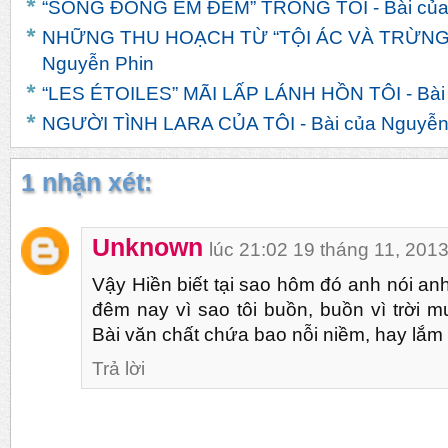
“SÔNG ĐÔNG ÊM ĐỀM” TRONG TÔI - Bài của
NHỮNG THU HOẠCH TỪ “TỘI ÁC VÀ TRỪNG 
Nguyễn Phin
“LES ÉTOILES” MÃI LẤP LÁNH HỒN TÔI - Bài
NGƯỜI TÌNH LARA CỦA TÔI - Bài của Nguyễn
1 nhận xét:
Unknown
lúc 21:02 19 tháng 11, 201
Vậy Hiền biết tại sao hôm đó anh nói anh
đêm nay vì sao tôi buồn, buồn vì trời m
Bài văn chất chứa bao nỗi niềm, hay lắm 
Trả lời