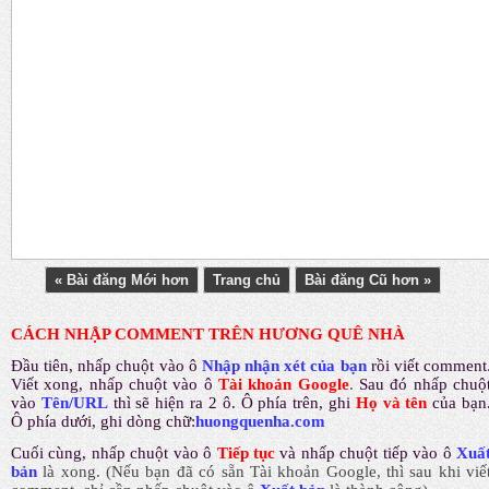
« Bài đăng Mới hơn
Trang chủ
Bài đăng Cũ hơn »
CÁCH NHẬP COMMENT TRÊN HƯƠNG QUÊ NHÀ
Đầu tiên, nhấp chuột vào ô
Nhập nhận xét của bạn
rồi viết comment
Viết xong, nhấp chuột vào ô
Tài khoản Google
.
Sau đó nhấp chuộ
vào
Tên/URL
thì sẽ hiện ra 2 ô. Ô phía trên, ghi
Họ và tên
của bạn
Ô phía dưới, ghi dòng chữ:
huongquenha.com
Cuối cùng, nhấp chuột vào ô
Tiếp tục
và nhấp chuột tiếp vào ô
Xuấ
bản
là xong.
(Nếu bạn đã có sẵn Tài khoản Google, thì sau khi viế