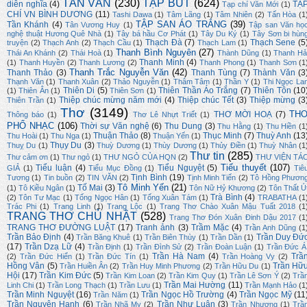
TẢN VĂN
(230)
TẠP BÚT
(624)
diễn nghĩa
(4)
TẠ
Tạp chí Văn Mới
(1)
CHÍ VN BÌNH DƯƠNG
(11)
Tashi Dawa
(1)
Tâm Lãng
(1)
Tâm Nhiên
(2)
Tấn Hòa
(1
TẬP SAN ÁO TRẮNG
(39)
Tần Khánh
(4)
Tân Vương Huy
(1)
Tập san Văn họ
nghệ thuật Hương Quê Nhà
(1)
Tây bá hầu Cơ Phát
(1)
Tây Du Ký
(1)
Tây Sơn bi hùn
Thạch Đà
(7)
Thạch Sene
(5
truyện
(2)
Thạch Anh
(2)
Thạch Cầu
(1)
Thạch Lam
(1)
Thanh Bình Nguyên
(27)
Thái An Khánh
(2)
Thái Hoà
(1)
Thành Dũng
(1)
Thanh Hả
Thanh Minh
(4)
(1)
Thanh Huyền
(2)
Thanh Lương
(2)
Thanh Phong
(1)
Thanh Sơn
(1
Thanh Trắc Nguyễn Văn
(42)
Thanh Thảo
(3)
Thanh Tùng
(7)
Thành Văn
(3
Thạnh Văn
(1)
Thanh Xuân
(2)
Thảo Nguyễn
(1)
Thâm Tâm
(1)
Thần Y
(1)
Thi Ngọc La
Thiên Di
(5)
Thiên Thần Áo Trắng
(7)
Thiên Tôn
(10
(1)
Thiên Ân
(1)
Thiên Sơn
(1)
Thiệp chúc mừng năm mới
(4)
Thiệp chúc Tết
(3)
Thiệp mừng
(3
Thiên Trần
(1)
Thơ
(3149)
TH
THƠ MỜI HOẠ
(7)
Thông báo
(1)
Thơ Lê Nhựt Triết
(1)
PHỔ NHẠC
(106)
Thời sự Văn nghệ
(6)
Thu Dung
(3)
Thu Hằng
(1)
Thu Hiền
(1
Thuận Thảo
(8)
Thục Minh
(7)
Thuỳ Anh
(13
Thu Hoài
(1)
Thu Nga
(1)
Thuận Yến
(1)
Thụy Du
(3)
Thuỵ Du
(1)
Thuỳ Dương
(1)
Thùy Dương
(1)
Thủy Điền
(1)
Thuỳ Nhân
(1
Thư tin
(285)
Thư cảm ơn
(1)
Thư ngỏ
(1)
THƯ NGỎ CỦA HQN
(2)
THƯ VIỆN TÁ
Tiểu thuyết
(107)
Tiểu luận
(4)
Tiểu Nguyệt
(5)
GIẢ
(1)
Tiểu Mục Đồng
(1)
Tiê
Tịnh Bình
(19)
Tương
(1)
Tin buồn
(2)
TIN VĂN
(2)
Tịnh Minh Tiến
(2)
Tô Hồng Phươn
Tô Minh Yến
(21)
Tố Mai
(3)
(1)
Tô Kiều Ngân
(1)
Tôn Nữ Hỷ Khương
(2)
Tôn Thất Ú
Trà Bình
(4)
(2)
Tôn Tư Mạc
(1)
Tống Ngọc Hân
(1)
Tống Xuân Tám
(1)
TRABATHA
(1
Trác Phi
(1)
Trang Linh
(1)
Trang Lộc
(1)
Trang Thơ Chào Xuân Mậu Tuất 2018
(1
TRANG THƠ CHỦ NHẬT
(528)
Trang Thơ Đón Xuân Đinh Dậu 2017
(1
TRANG THƠ ĐƯỜNG LUẬT
(17)
Tranh ảnh
(3)
Trầm Mặc
(4)
Trần Anh Dũng
(1
Trần Bảo Định
(4)
Trần Duy Đứ
Trần Băng Khuê
(1)
Trần Biên Thùy
(1)
Trần Dần
(1)
(17)
Trần Dzạ Lữ
(4)
Trần Định
(1)
Trần Đình Sử
(2)
Trần Đoàn Luận
(1)
Trần Đức Á
Trần Hà Nam
(4)
Trầ
(2)
Trần Đức Hiển
(1)
Trần Đức Tín
(1)
Trần Hoàng Vy
(2)
Hồng Vân
(5)
Trần Hữ
Trần Huiền Ân
(2)
Trần Huy Minh Phương
(2)
Trần Hữu Du
(1)
Hội
(17)
Trần Kim Đức
(5)
Trần Kim Loan
(2)
Trần Kim Quy
(1)
Trần Lê Sơn Ý
(2)
Trầ
Trần Mai Hường
(11)
Linh Chi
(1)
Trần Long Thạch
(1)
Trần Lưu
(1)
Trần Mạnh Hảo
(1
Trần Minh Nguyệt
(16)
Trần Ngọc Hồ Trường
(4)
Trần Ngọc Mỹ
(11
Trần Năm
(1)
Trần Nguyên Hạnh
(6)
Trần Như Luận
(3)
Trần Nhã My
(2)
Trần Nhương
(1)
Trầ