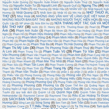
Nguyễn Xuân Dương
(1)
Nguyễn Xuân Khánh
(1)
Nguyễn Xuân Thuỷ
(1)
Nguyễn Xuâ
Ngưng Thu
(44)
Nguyễn Xuân Tư
(3)
Nguyệt Linh
(5)
Thủy
(1)
Nguyệt Quế
(1)
Nh
Nhã Thiên
(7)
Ngọc
(1)
nhà Thương
(1)
Nhân Hậu
(2)
NHÂN VẬT
(1)
Nhật Nguyệt Xuâ
NHỚ THUỞ Ấ
Nhật Quang
(17)
Hương
(1)
Nhất Sinh
(1)
Nhật Vũ
(1)
Nhi Hạ
(1)
THƠ
(37)
Như Hoài
(4)
NHỮNG ÁNG VĂN HAY VỀ LÀNG QUÊ VIỆT NAM
(7
NHỮNG NGƯỜI BẠN ĐÂT THỦ
(6)
NHỮNG NGƯỜI THỰC HIỆN HQN
(5)
Nôn
NỬA THÁNG MỘT TÁC GIẢ VÀ MỘ
Quốc Lập
(2)
NP phan
(1)
Nửa Đời hư
(1)
BÀI THƠ HAY
(38)
Phạ
nước
(1)
O. Henry
(1)
P.N. Thường Đoan
(1)
Pearl
(1)
Ánh
(34)
Phạm Anh Xuân
(3)
Phạm Bá Nhơn
(2)
Phạm Cao Hoàng
(1)
Phạm Đìn
Phạm Hữu Hoàng
(20)
Nghi
(1)
Phạm Hổ
(1)
Phạm Kiều Hưng
(1)
Phạm Lâm
(1)
Phạ
Phạm Minh Dũng
(14)
Phạm Minh Hiền
(9)
Phạm Minh Thuận
(10
Lê Tường Vi
(1)
Phạm Ngân
(3)
Phạm Mỹ
(1)
Phạm Như Vân
(1)
Phạm Phan Hòa
(1)
Phạm Phương La
Phạm Thái Ba
(4)
Phạm Thị Hải Dương
(9)
(1)
Phạm Quỳnh An
(1)
Phạm Thị Liên
(1
Phạm Thị Mỹ Liên
(30)
Phạm Thị Phương Thảo
(3)
Phạm Thuý
(6)
Phạm Trầ
Phạm Tuấn Vũ
(29)
Phạm Tử Văn
(21)
Ái Linh
(4)
Phạ
Phạm Trung Tín
(2)
Văn Phương
(16)
Phan Anh
(12)
Phạm Văn Thạnh
(1)
Phạm Vũ
(1)
Phan Cung Việt
(1
Phan Đức Nam
(1)
Phan Hoài Thương
(1)
Phan Hoàng
(2)
Phan Huỳnh Điểu
(1)
Pha
Phan Mai Thư Nhã
(6)
Phan Nam
(20)
Hữu Lý
(1)
Phan Khanh
(2)
Phan Quỳnh Nh
Phan Tấn Lược
(6)
(1)
Phan Sửu
(1)
Phan Thanh Cương
(2)
Phan Thị Huỳnh Trang
(2
Phan Trang Hy
(25)
Phan Tiên Phát
(1)
Phan Tình
(1)
Phan Văn Bình
(1)
Phan Vă
Phan Văn Thuần
(3)
Thạnh
(1)
Phan Vĩnh
(1)
phần 1
(1)
phần 2
(1)
phần 3
(1)
phần 
Phỏng vấn
(7)
Ph
(1)
Phiêu Vân
(1)
Phong Dương
(2)
Phong Điệp
(1)
Phú Ngọc
(1)
Quang
(3)
Phú Xuân
(8)
Phùng Hiếu
(10)
Phùng Gia Lộc
(1)
Phùng Hiệu
(1)
Phùn
Phùng Phương Quý
(7)
Hoàng Chương
(1)
Phụng Thiên
(1)
Phùng Văn Khai
(1)
Phướ
Phương Phương
(10)
Phương Uy
(5)
Vũ
(1)
Quan Thế Âm
(1)
Quảng Ngọc
(1
Quang Tuấn Dũng
(9)
Quảng Ngôn Lê Ngữ
(1)
Quang Thám
(1)
Quốc Hùng
(2)
Quố
Quỳnh Nga
(16)
Tuyên
(1)
quy luật dịch
(1)
Quỳnh Lệ
(1)
Quỳnh Trâm
(1)
Raso
Rêu (Cao Hoàng Từ Đoan
Helmandollar
(1)
Raymond Carver
(1)
Raymond Thư
(1)
SÁCH BẠN VĂN
(71)
(13)
Song Ninh
(11)
Sôn
SARAH HALL
(1)
SINH NHẬT
(1)
Hương
(11)
Sông Song
(8)
Sơn Trần
(15)
Sông Lam
(1)
Sơn Tịnh
(2)
Sruthi Thekkia
T.T.Hiếu Thảo
(22)
Tạ Thị Hoa
(14)
Tam quố
(1)
Stephen Crane
(1)
Tạ Nghi Lễ
(1)