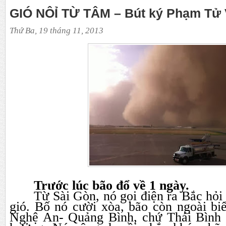
GIÓ NÔỈ TỪ TÂM – Bút ký Phạm Tử
Thứ Ba, 19 tháng 11, 2013
Trước lúc bão đổ về 1 ngày.
Từ Sài Gòn, nó gọi điện ra Bắc hỏi 
gió. Bố nó cười xòa, bão còn ngoài bi
Nghệ An- Quảng Bình, chứ Thái Bình 