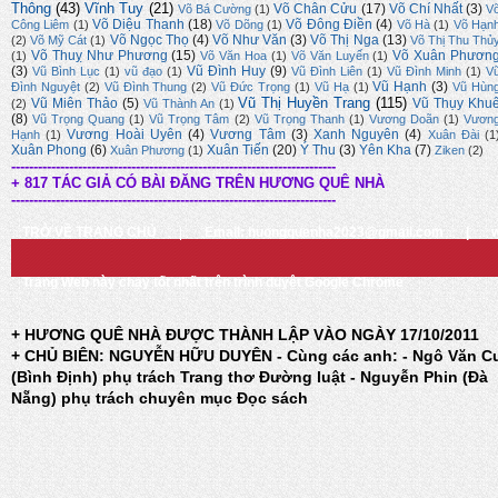
Thông
(43)
Vĩnh Tuy
(21)
Võ Chân Cửu
(17)
Võ Chí Nhất
(3)
Võ Bá Cường
(1)
V
Võ Diệu Thanh
(18)
Võ Đông Điền
(4)
Công Liêm
(1)
Võ Dõng
(1)
Võ Hà
(1)
Võ Hạn
Võ Ngọc Thọ
(4)
Võ Như Văn
(3)
Võ Thị Nga
(13)
(2)
Võ Mỹ Cát
(1)
Võ Thị Thu Thủ
Võ Thuỵ Như Phương
(15)
Võ Xuân Phươn
(1)
Võ Văn Hoa
(1)
Võ Văn Luyến
(1)
(3)
Vũ Đình Huy
(9)
Vũ Bình Lục
(1)
vũ đạo
(1)
Vũ Đình Liên
(1)
Vũ Đình Minh
(1)
V
Vũ Hạnh
(3)
Đình Nguyệt
(2)
Vũ Đình Thung
(2)
Vũ Đức Trọng
(1)
Vũ Hạ
(1)
Vũ Hùn
Vũ Thị Huyền Trang
(115)
Vũ Miên Thảo
(5)
Vũ Thụy Khu
(2)
Vũ Thành An
(1)
(8)
Vũ Trọng Quang
(1)
Vũ Trọng Tâm
(2)
Vũ Trọng Thanh
(1)
Vương Doãn
(1)
Vươn
Vương Hoài Uyên
(4)
Vương Tâm
(3)
Xanh Nguyên
(4)
Hạnh
(1)
Xuân Đài
(1
Xuân Phong
(6)
Xuân Tiến
(20)
Ý Thu
(3)
Yên Kha
(7)
Xuân Phương
(1)
Ziken
(2)
-------------------------------------------------------------------------
+ 817 TÁC GIẢ CÓ BÀI ĐĂNG TRÊN HƯƠNG QUÊ NHÀ
-------------------------------------------------------------------------
TRỞ VỀ TRANG CHỦ
|
Email: huongquenha2023@gmail.com
|
Trang Web này chạy tốt nhất trên trình duyệt Google Chrome
+ HƯƠNG QUÊ NHÀ ĐƯỢC THÀNH LẬP VÀO NGÀY 17/10/2011
+ CHỦ BIÊN: NGUYỄN HỮU DUYÊN - Cùng các anh: - Ngô Văn C
(Bình Định) phụ trách Trang thơ Đường luật - Nguyễn Phin (Đà
Nẵng) phụ trách chuyên mục Đọc sách