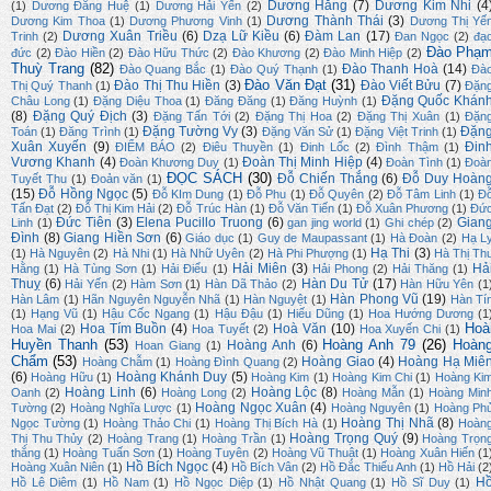
Dương Hằng
(7)
Dương Kim Nhi
(4
(1)
Dương Đăng Huệ
(1)
Dương Hải Yến
(2)
Dương Thành Thái
(3)
Dương Kim Thoa
(1)
Dương Phương Vinh
(1)
Dương Thị Yế
Dương Xuân Triều
(6)
Dzạ Lữ Kiều
(6)
Đàm Lan
(17)
Trinh
(2)
Đan Ngọc
(2)
đạ
Đào Phạ
đức
(2)
Đào Hiền
(2)
Đào Hữu Thức
(2)
Đào Khương
(2)
Đào Minh Hiệp
(2)
Thuỳ Trang
(82)
Đào Thanh Hoà
(14)
Đào Quang Bắc
(1)
Đào Quý Thạnh
(1)
Đà
Đào Văn Đạt
(31)
Đào Thị Thu Hiền
(3)
Đào Viết Bửu
(7)
Thị Quý Thanh
(1)
Đặn
Đặng Quốc Khán
Châu Long
(1)
Đặng Diệu Thoa
(1)
Đăng Đăng
(1)
Đăng Huỳnh
(1)
(8)
Đặng Quý Địch
(3)
Đặng Tấn Tới
(2)
Đặng Thị Hoa
(2)
Đặng Thị Xuân
(1)
Đặn
Đặng Tường Vy
(3)
Đặn
Toán
(1)
Đăng Trình
(1)
Đặng Văn Sử
(1)
Đặng Việt Trinh
(1)
Xuân Xuyến
(9)
Đin
ĐIỂM BÁO
(2)
Điêu Thuyền
(1)
Đinh Lốc
(2)
Đình Thậm
(1)
Vương Khanh
(4)
Đoàn Thị Minh Hiệp
(4)
Đoàn Khương Duy
(1)
Đoàn Tình
(1)
Đoà
ĐỌC SÁCH
(30)
Đỗ Chiến Thắng
(6)
Đỗ Duy Hoàn
Tuyết Thu
(1)
Đoản văn
(1)
(15)
Đỗ Hồng Ngọc
(5)
Đỗ KIm Dung
(1)
Đỗ Phu
(1)
Đỗ Quyên
(2)
Đỗ Tâm Linh
(1)
Đ
Tấn Đạt
(2)
Đỗ Thị Kim Hải
(2)
Đỗ Trúc Hàn
(1)
Đỗ Văn Tiến
(1)
Đỗ Xuân Phương
(1)
Đứ
Đức Tiên
(3)
Elena Pucillo Truong
(6)
Gian
Linh
(1)
gan jing world
(1)
Ghi chép
(2)
Đình
(8)
Giang Hiền Sơn
(6)
Giáo dục
(1)
Guy de Maupassant
(1)
Hà Đoàn
(2)
Hạ L
Hạ Thi
(3)
(1)
Hà Nguyên
(2)
Hà Nhi
(1)
Hà Nhữ Uyên
(2)
Hà Phi Phượng
(1)
Hà Thị Th
Hải Miên
(3)
Hả
Hằng
(1)
Hà Tùng Sơn
(1)
Hải Điểu
(1)
Hải Phong
(2)
Hải Thăng
(1)
Thuỵ
(6)
Hàn Du Tử
(17)
Hải Yến
(2)
Hàm Sơn
(1)
Hàn Dã Thảo
(2)
Hàn Hữu Yên
(1
Hàn Phong Vũ
(19)
Hàn Lâm
(1)
Hãn Nguyên Nguyễn Nhã
(1)
Hàn Nguyệt
(1)
Hàn Tí
(1)
Hạng Vũ
(1)
Hậu Cốc Ngang
(1)
Hậu Đậu
(1)
Hiếu Dũng
(1)
Hoa Hướng Dương
(1
Hoà
Hoa Tím Buồn
(4)
Hoà Văn
(10)
Hoa Mai
(2)
Hoa Tuyết
(2)
Hoa Xuyến Chi
(1)
Huyền Thanh
(53)
Hoàng Anh 79
(26)
Hoàn
Hoàng Anh
(6)
Hoan Giang
(1)
Chẩm
(53)
Hoàng Giao
(4)
Hoàng Hạ Miê
Hoàng Chẫm
(1)
Hoàng Đình Quang
(2)
(6)
Hoàng Khánh Duy
(5)
Hoàng Hữu
(1)
Hoàng Kim
(1)
Hoàng Kim Chi
(1)
Hoàng Ki
Hoàng Linh
(6)
Hoàng Lộc
(8)
Oanh
(2)
Hoàng Long
(2)
Hoàng Mẫn
(1)
Hoàng Min
Hoàng Ngọc Xuân
(4)
Tường
(2)
Hoàng Nghĩa Lược
(1)
Hoàng Nguyên
(1)
Hoàng Ph
Hoàng Thị Nhã
(8)
Ngọc Tường
(1)
Hoàng Thảo Chi
(1)
Hoàng Thị Bích Hà
(1)
Hoàn
Hoàng Trọng Quý
(9)
Thị Thu Thủy
(2)
Hoàng Trang
(1)
Hoàng Trần
(1)
Hoàng Trọn
thắng
(1)
Hoàng Tuấn Sơn
(1)
Hoàng Tuyên
(2)
Hoàng Vũ Thuật
(1)
Hoàng Xuân Hiến
(1
Hồ Bích Ngọc
(4)
Hoàng Xuân Niên
(1)
Hồ Bích Vân
(2)
Hồ Đắc Thiếu Anh
(1)
Hồ Hải
(2
H
Hồ Lê Diêm
(1)
Hồ Nam
(1)
Hồ Ngọc Diệp
(1)
Hồ Nhật Quang
(1)
Hồ Sĩ Duy
(1)