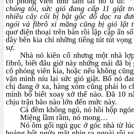
cô phóng viên như làm tai nó ù đi:
“
chúng tôi, sức gió đang cấp 11 giật t
nhiều cây cối bị bật gốc đổ dọc ra đư
ngói và fibrô xi măng cũng bị gió lật
quơ điện thoại trên bàn rồi lập cập ấn s
dây bên kia chỉ những tiếng tút tút vọng 
sự.
Nhà nó kiên cố nhưng một nhà lợp
fibrô, biết đâu giờ này những mái đã bị 
cô phóng viên kia, hoặc nếu không cũn
vặn mình níu lại sức gió giật. Bố nó đ
chị đang ở xa, hàng xóm cũng phải lo c
mình bố biết xoay xở thế nào. Đã 10 n
chịu trận bão nào lớn đến mức này.
Cả đêm không ngủ, nó hồi hộp ngón
Miệng lầm rầm, nó mong…
Nó ôm gối ngủ gục ở góc nhà từ lú
hoảng hốt ngửa mặt nhìn ra ngoài rồi vơ