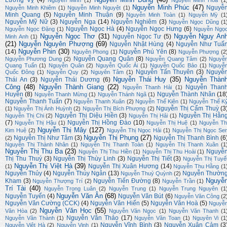
Lương Vỵ
(4)
Nguyên Minh
(1)
Nguyễn Minh Hoà
(1
Nguyễn Minh Phúc
(47)
Nguyễ
Nguyễn Minh Khiêm
(1)
Nguyễn Minh Nguyệt
(1)
Minh Quang
(5)
Nguyễn Minh Thuận
(9)
Nguyễn Minh Toàn
(1)
Nguyễn Mỳ
(1
Nguyễn Mỹ Nữ
(3)
Nguyễn Nga
(14)
Nguyễn Nghiêm
(3)
Nguyễn Ngọc Dũng
(1
Nguyễn Ngọc Hà
(4)
Nguyễn Ngọc Hưng
(6)
Nguyễn Ngọc Đặng
(1)
Nguyễn Ngọ
Nguyễn Ngọc Thơ
(31)
Nguyễn Nguy An
Nguyễn Ngọc Tư
(5)
Minh Anh
(1)
(21)
Nguyễn Nguyên Phượng
(69)
Nguyễn Nhật Hùng
(4)
Nguyễn Như Tuấ
Nguyễn Phin
(30)
(14)
Nguyễn Phú Yên
(8)
Nguyên Phong
(1)
Nguyễn Phượng
(2
Nguyễn Quang Quân
(8)
Nguyễn Phương Dung
(2)
Nguyễn Quang Tâm
(2)
Nguyễ
Quang Tuấn
(1)
Nguyễn Quân
(2)
Nguyễn Quốc Ái
(1)
Nguyễn Quốc Bảo
(1)
Nguyễ
Nguyễn Tấn Thuyên
(3)
Nguyễ
Quốc Đông
(1)
Nguyễn Quy
(2)
Nguyên Tâm
(1)
Nguyễn Thái Huy
(35)
Nguyễn Thàn
Thái An
(3)
Nguyễn Thái Dương
(6)
Công
(48)
Nguyễn Thành Giang
(22)
Nguyễn Than
Nguyễn Thanh Hải
(1)
Huyền
(8)
Nguyễn Thành Nhân
(18
Nguyễn Thanh Mừng
(1)
Nguyễn Thánh Ngã
(1)
Nguyễn Thanh Tuấn
(7)
Nguyễn Thanh Xuân
(2)
Nguyễn Thế Kiên
(1)
Nguyễn Thế K
Nguyễn Thị Cẩm Thuỳ
(3
(1)
Nguyễn Thị Ánh Huỳnh
(2)
Nguyễn Thị Bích Phượng
(2)
Nguyễn Thị Diệu Hiền
(3)
Nguyễn Thị Hằn
Nguyễn Thị Chi
(2)
Nguyễn Thị Hải
(1)
(7)
Nguyễn Thị Hồng Đào
(10)
Nguyễn Thị Hậu
(1)
Nguyễn Thị Huệ
(1)
Nguyễn Th
Nguyễn Thị Mây
(127)
Kim Huệ
(2)
Nguyễn Thị Ngọc Hải
(1)
Nguyễn Thị Ngọc Se
Nguyễn Thị Phụng
(27)
Nguyễn Thị Như Tâm
(3)
Nguyễn Thị Thanh Bình
(6
(2)
Nguyễn Thị Thành Nhân
(1)
Nguyễn Thị Thanh Toàn
(1)
Nguyễn Thị Thanh Xuân
(1
Nguyễn Thị Thu Ba
(23)
Nguyễ
Nguyễn Thị Thu Hiền
(1)
Nguyễn Thị Thu Hoài
(1)
Thị Thu Thuý
(3)
Nguyễn Thị Thùy Linh
(3)
Nguyễn Thị Tiết
(3)
Nguyễn Thị Tuyế
Nguyễn Thị Việt Hà
(39)
Nguyễn Thị Xuân Hương
(14)
(1)
Nguyễn Thu Hằng
(1
Nguyễn Thủy
(4)
Nguyễn Thúy Ngân
(13)
Nguyễn Thườn
Nguyễn Thuý Quỳnh
(2)
Nguyễ
Kham
(3)
Nguyễn Tiến Đường
(8)
Nguyễn Thượng Trí
(2)
Nguyễn Trần
(1)
Trí Tài
(40)
Nguyễn Trọng Luân
(2)
Nguyễn Trung
(1)
Nguyễn Trung Nguyên
(1
Nguyễn Văn Ân
(68)
Nguyễn Tuyển
(4)
Nguyễn Văn Bút
(6)
Nguyễn Văn Công
(2
Nguyễn Văn Cường (CCK)
(4)
Nguyễn Văn Hiến
(5)
Nguyễn Văn Hoà
(5)
Nguyễ
Nguyễn Văn Học
(55)
Văn Hòa
(2)
Nguyễn Văn Ngọc
(1)
Nguyễn Văn Thanh
(1
Nguyễn Văn Thảo
(17)
Nguyễn Văn Thành
(1)
Nguyễn Văn Toan
(1)
Nguyên Vi
(1
Nguyễn Vĩnh Bình
(3)
Nguyễn Xuân Cảm
(3
Nguyễn Việt Hà
(2)
Nguyễn Vinh
(1)