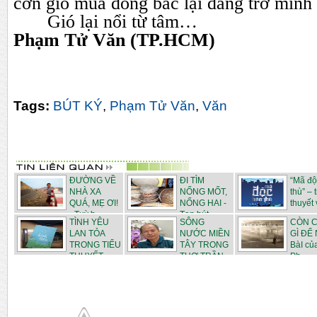
cơn gió mùa đông bắc lại đang trở mình l
Gió lại nổi từ tâm…
Phạm Tử Văn (TP.HCM)
Tags:
BÚT KÝ
,
Phạm Tử Văn
,
Văn
ĐƯỜNG VỀ
ĐI TÌM
“Mã độ
NHÀ XA
NỐNG MỐT,
thù” – 
QUÁ, MẸ ƠI!
NỐNG HAI -
thuyết v
- Tuỳ b...
Tạp bút...
TÌNH YÊU
SÔNG
CÒN 
LAN TỎA
NƯỚC MIỀN
GÌ ĐỂ
TRONG TIỂU
TÂY TRONG
BàI củ
THUYẾT ...
THƠ TRẦN
Ph...
N...