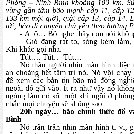
Phòng – Ninh Bình khoảng 100 km. Sứ
vùng gần tâm bão mạnh cấp 11, cấp 12 
133 km một giờ), giật cấp 13, cấp 14. 
tới, bão di chuyển chủ yếu theo hướng
- A lô… Bố nghe thấy con nói khô
- Gió đang rất to, sóng kém lắm,
Khi khác gọi nha.
Tút…. Tút… Tút….
Nó thần người nhìn màn hình điện 
an choáng hết tâm trí nó. Nó vội chạy 
để xem các bản tin bão mà đồng nghi
ngoài đó gửi vào. Ít ra như vậy nó khô
ngóng làm nó sốt ruột khi ngồi ở phòng 
chắc mọi chuyện sẽ không sao.
20h ngày… bão chính thức đổ v
Bình
Nó trân trân nhìn màn hình ti vi, 