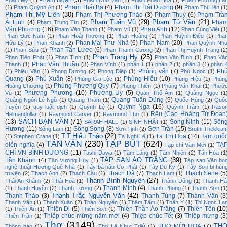
Phạm Ngân
(3)
Phạm Mỹ
(1)
Phạm Như Vân
(1)
Phạm Phan Hòa
(1)
Phạm Phương La
Phạm Thái Ba
(4)
Phạm Thị Hải Dương
(9)
(1)
Phạm Quỳnh An
(1)
Phạm Thị Liên
(1
Phạm Thị Mỹ Liên
(30)
Phạm Thị Phương Thảo
(3)
Phạm Thuý
(6)
Phạm Trầ
Phạm Tuấn Vũ
(29)
Phạm Tử Văn
(21)
Ái Linh
(4)
Phạ
Phạm Trung Tín
(2)
Văn Phương
(16)
Phan Anh
(12)
Phạm Văn Thạnh
(1)
Phạm Vũ
(1)
Phan Cung Việt
(1
Phan Đức Nam
(1)
Phan Hoài Thương
(1)
Phan Hoàng
(2)
Phan Huỳnh Điểu
(1)
Pha
Phan Mai Thư Nhã
(6)
Phan Nam
(20)
Hữu Lý
(1)
Phan Khanh
(2)
Phan Quỳnh Nh
Phan Tấn Lược
(6)
(1)
Phan Sửu
(1)
Phan Thanh Cương
(2)
Phan Thị Huỳnh Trang
(2
Phan Trang Hy
(25)
Phan Tiên Phát
(1)
Phan Tình
(1)
Phan Văn Bình
(1)
Phan Vă
Phan Văn Thuần
(3)
Thạnh
(1)
Phan Vĩnh
(1)
phần 1
(1)
phần 2
(1)
phần 3
(1)
phần 
Phỏng vấn
(7)
Ph
(1)
Phiêu Vân
(1)
Phong Dương
(2)
Phong Điệp
(1)
Phú Ngọc
(1)
Quang
(3)
Phú Xuân
(8)
Phùng Hiếu
(10)
Phùng Gia Lộc
(1)
Phùng Hiệu
(1)
Phùn
Phùng Phương Quý
(7)
Hoàng Chương
(1)
Phụng Thiên
(1)
Phùng Văn Khai
(1)
Phướ
Phương Phương
(10)
Phương Uy
(5)
Vũ
(1)
Quan Thế Âm
(1)
Quảng Ngọc
(1
Quang Tuấn Dũng
(9)
Quảng Ngôn Lê Ngữ
(1)
Quang Thám
(1)
Quốc Hùng
(2)
Quố
Quỳnh Nga
(16)
Tuyên
(1)
quy luật dịch
(1)
Quỳnh Lệ
(1)
Quỳnh Trâm
(1)
Raso
Rêu (Cao Hoàng Từ Đoan
Helmandollar
(1)
Raymond Carver
(1)
Raymond Thư
(1)
SÁCH BẠN VĂN
(71)
(13)
Song Ninh
(11)
Sôn
SARAH HALL
(1)
SINH NHẬT
(1)
Hương
(11)
Sông Song
(8)
Sơn Trần
(15)
Sông Lam
(1)
Sơn Tịnh
(2)
Sruthi Thekkia
T.T.Hiếu Thảo
(22)
Tạ Thị Hoa
(14)
Tam quố
(1)
Stephen Crane
(1)
Tạ Nghi Lễ
(1)
TẢN VĂN
(230)
TẠP BÚT
(624)
diễn nghĩa
(4)
TẠ
Tạp chí Văn Mới
(1)
CHÍ VN BÌNH DƯƠNG
(11)
Tashi Dawa
(1)
Tâm Lãng
(1)
Tâm Nhiên
(2)
Tấn Hòa
(1
TẬP SAN ÁO TRẮNG
(39)
Tần Khánh
(4)
Tân Vương Huy
(1)
Tập san Văn họ
nghệ thuật Hương Quê Nhà
(1)
Tây bá hầu Cơ Phát
(1)
Tây Du Ký
(1)
Tây Sơn bi hùn
Thạch Đà
(7)
Thạch Sene
(5
truyện
(2)
Thạch Anh
(2)
Thạch Cầu
(1)
Thạch Lam
(1)
Thanh Bình Nguyên
(27)
Thái An Khánh
(2)
Thái Hoà
(1)
Thành Dũng
(1)
Thanh Hả
Thanh Minh
(4)
(1)
Thanh Huyền
(2)
Thanh Lương
(2)
Thanh Phong
(1)
Thanh Sơn
(1
Thanh Trắc Nguyễn Văn
(42)
Thanh Thảo
(3)
Thanh Tùng
(7)
Thành Văn
(3
Thạnh Văn
(1)
Thanh Xuân
(2)
Thảo Nguyễn
(1)
Thâm Tâm
(1)
Thần Y
(1)
Thi Ngọc La
Thiên Di
(5)
Thiên Thần Áo Trắng
(7)
Thiên Tôn
(10
(1)
Thiên Ân
(1)
Thiên Sơn
(1)
Thiệp chúc mừng năm mới
(4)
Thiệp chúc Tết
(3)
Thiệp mừng
(3
Thiên Trần
(1)
Thơ
(3149)
TH
THƠ MỜI HOẠ
(7)
Thông báo
(1)
Thơ Lê Nhựt Triết
(1)