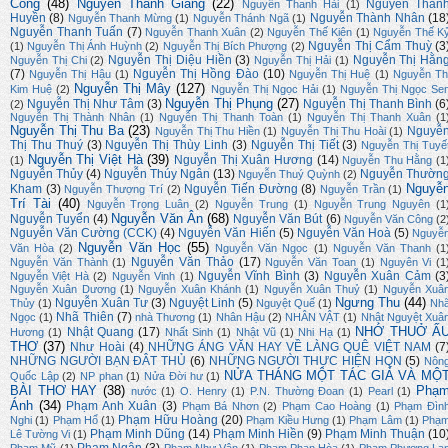
Công
(48)
Nguyễn Thành Giang
(22)
Nguyễn Than
Nguyễn Thanh Hải
(1)
Huyền
(8)
Nguyễn Thành Nhân
(18
Nguyễn Thanh Mừng
(1)
Nguyễn Thánh Ngã
(1)
Nguyễn Thanh Tuấn
(7)
Nguyễn Thanh Xuân
(2)
Nguyễn Thế Kiên
(1)
Nguyễn Thế K
Nguyễn Thị Cẩm Thuỳ
(3
(1)
Nguyễn Thị Ánh Huỳnh
(2)
Nguyễn Thị Bích Phượng
(2)
Nguyễn Thị Diệu Hiền
(3)
Nguyễn Thị Hằn
Nguyễn Thị Chi
(2)
Nguyễn Thị Hải
(1)
(7)
Nguyễn Thị Hồng Đào
(10)
Nguyễn Thị Hậu
(1)
Nguyễn Thị Huệ
(1)
Nguyễn Th
Nguyễn Thị Mây
(127)
Kim Huệ
(2)
Nguyễn Thị Ngọc Hải
(1)
Nguyễn Thị Ngọc Se
Nguyễn Thị Phụng
(27)
Nguyễn Thị Như Tâm
(3)
Nguyễn Thị Thanh Bình
(6
(2)
Nguyễn Thị Thành Nhân
(1)
Nguyễn Thị Thanh Toàn
(1)
Nguyễn Thị Thanh Xuân
(1
Nguyễn Thị Thu Ba
(23)
Nguyễ
Nguyễn Thị Thu Hiền
(1)
Nguyễn Thị Thu Hoài
(1)
Thị Thu Thuý
(3)
Nguyễn Thị Thùy Linh
(3)
Nguyễn Thị Tiết
(3)
Nguyễn Thị Tuyế
Nguyễn Thị Việt Hà
(39)
Nguyễn Thị Xuân Hương
(14)
(1)
Nguyễn Thu Hằng
(1
Nguyễn Thủy
(4)
Nguyễn Thúy Ngân
(13)
Nguyễn Thườn
Nguyễn Thuý Quỳnh
(2)
Nguyễ
Kham
(3)
Nguyễn Tiến Đường
(8)
Nguyễn Thượng Trí
(2)
Nguyễn Trần
(1)
Trí Tài
(40)
Nguyễn Trọng Luân
(2)
Nguyễn Trung
(1)
Nguyễn Trung Nguyên
(1
Nguyễn Văn Ân
(68)
Nguyễn Tuyển
(4)
Nguyễn Văn Bút
(6)
Nguyễn Văn Công
(2
Nguyễn Văn Cường (CCK)
(4)
Nguyễn Văn Hiến
(5)
Nguyễn Văn Hoà
(5)
Nguyễ
Nguyễn Văn Học
(55)
Văn Hòa
(2)
Nguyễn Văn Ngọc
(1)
Nguyễn Văn Thanh
(1
Nguyễn Văn Thảo
(17)
Nguyễn Văn Thành
(1)
Nguyễn Văn Toan
(1)
Nguyên Vi
(1
Nguyễn Vĩnh Bình
(3)
Nguyễn Xuân Cảm
(3
Nguyễn Việt Hà
(2)
Nguyễn Vinh
(1)
Nguyễn Xuân Dương
(1)
Nguyễn Xuân Khánh
(1)
Nguyễn Xuân Thuỷ
(1)
Nguyễn Xuâ
Ngưng Thu
(44)
Nguyễn Xuân Tư
(3)
Nguyệt Linh
(5)
Thủy
(1)
Nguyệt Quế
(1)
Nh
Nhã Thiên
(7)
Ngọc
(1)
nhà Thương
(1)
Nhân Hậu
(2)
NHÂN VẬT
(1)
Nhật Nguyệt Xuâ
NHỚ THUỞ Ấ
Nhật Quang
(17)
Hương
(1)
Nhất Sinh
(1)
Nhật Vũ
(1)
Nhi Hạ
(1)
THƠ
(37)
Như Hoài
(4)
NHỮNG ÁNG VĂN HAY VỀ LÀNG QUÊ VIỆT NAM
(7
NHỮNG NGƯỜI BẠN ĐÂT THỦ
(6)
NHỮNG NGƯỜI THỰC HIỆN HQN
(5)
Nôn
NỬA THÁNG MỘT TÁC GIẢ VÀ MỘ
Quốc Lập
(2)
NP phan
(1)
Nửa Đời hư
(1)
BÀI THƠ HAY
(38)
Phạ
nước
(1)
O. Henry
(1)
P.N. Thường Đoan
(1)
Pearl
(1)
Ánh
(34)
Phạm Anh Xuân
(3)
Phạm Bá Nhơn
(2)
Phạm Cao Hoàng
(1)
Phạm Đìn
Phạm Hữu Hoàng
(20)
Nghi
(1)
Phạm Hổ
(1)
Phạm Kiều Hưng
(1)
Phạm Lâm
(1)
Phạ
Phạm Minh Dũng
(14)
Phạm Minh Hiền
(9)
Phạm Minh Thuận
(10
Lê Tường Vi
(1)