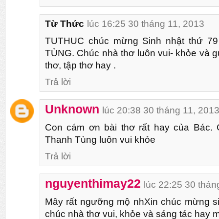
Từ Thức
lúc 16:25 30 tháng 11, 2013
TUTHUC chúc mừng Sinh nhật thứ 79
TÙNG. Chúc nhà thơ luôn vui- khỏe và gửi
thơ, tập thơ hay .
Trả lời
Unknown
lúc 20:38 30 tháng 11, 201
Con cám ơn bài thơ rất hay của Bác. 
Thanh Tùng luôn vui khỏe
Trả lời
nguyenthimay22
lúc 22:25 30 thán
Mây rất ngưỡng mộ nhXin chúc mừng si
chúc nhà thơ vui, khỏe và sáng tác hay m