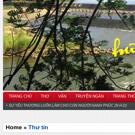
TRANG CHỦ
THƠ
VĂN
TRUYỆN NGẮN
TRANG TH
+ SỰ YÊU THƯƠNG LUÔN LÀM CHO CON NGƯỜI HẠNH PHÚC (N.H.D)
Home »
Thư tin