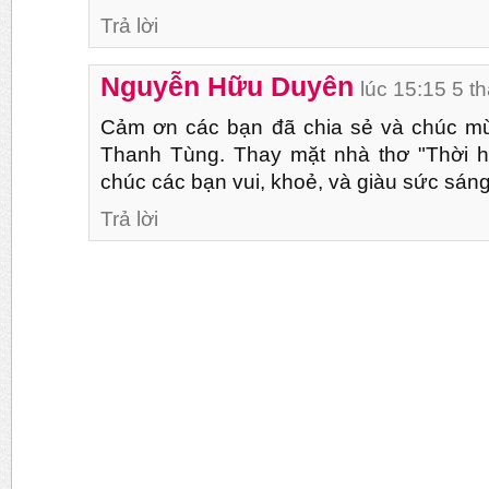
Trả lời
Nguyễn Hữu Duyên
lúc 15:15 5 t
Cảm ơn các bạn đã chia sẻ và chúc mừ
Thanh Tùng. Thay mặt nhà thơ "Thời h
chúc các bạn vui, khoẻ, và giàu sức sáng
Trả lời