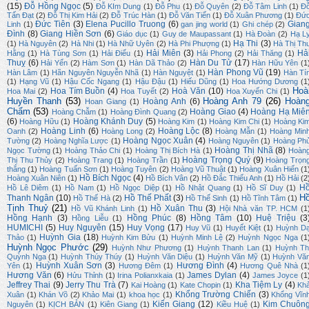
(15)
Đỗ Hồng Ngọc
(5)
Đỗ KIm Dung
(1)
Đỗ Phu
(1)
Đỗ Quyên
(2)
Đỗ Tâm Linh
(1)
Đ
Tấn Đạt
(2)
Đỗ Thị Kim Hải
(2)
Đỗ Trúc Hàn
(1)
Đỗ Văn Tiến
(1)
Đỗ Xuân Phương
(1)
Đứ
Đức Tiên
(3)
Elena Pucillo Truong
(6)
Gian
Linh
(1)
gan jing world
(1)
Ghi chép
(2)
Đình
(8)
Giang Hiền Sơn
(6)
Giáo dục
(1)
Guy de Maupassant
(1)
Hà Đoàn
(2)
Hạ L
Hạ Thi
(3)
(1)
Hà Nguyên
(2)
Hà Nhi
(1)
Hà Nhữ Uyên
(2)
Hà Phi Phượng
(1)
Hà Thị Th
Hải Miên
(3)
Hả
Hằng
(1)
Hà Tùng Sơn
(1)
Hải Điểu
(1)
Hải Phong
(2)
Hải Thăng
(1)
Thuỵ
(6)
Hàn Du Tử
(17)
Hải Yến
(2)
Hàm Sơn
(1)
Hàn Dã Thảo
(2)
Hàn Hữu Yên
(1
Hàn Phong Vũ
(19)
Hàn Lâm
(1)
Hãn Nguyên Nguyễn Nhã
(1)
Hàn Nguyệt
(1)
Hàn Tí
(1)
Hạng Vũ
(1)
Hậu Cốc Ngang
(1)
Hậu Đậu
(1)
Hiếu Dũng
(1)
Hoa Hướng Dương
(1
Hoà
Hoa Tím Buồn
(4)
Hoà Văn
(10)
Hoa Mai
(2)
Hoa Tuyết
(2)
Hoa Xuyến Chi
(1)
Huyền Thanh
(53)
Hoàng Anh 79
(26)
Hoàn
Hoàng Anh
(6)
Hoan Giang
(1)
Chẩm
(53)
Hoàng Giao
(4)
Hoàng Hạ Miê
Hoàng Chẫm
(1)
Hoàng Đình Quang
(2)
(6)
Hoàng Khánh Duy
(5)
Hoàng Hữu
(1)
Hoàng Kim
(1)
Hoàng Kim Chi
(1)
Hoàng Ki
Hoàng Linh
(6)
Hoàng Lộc
(8)
Oanh
(2)
Hoàng Long
(2)
Hoàng Mẫn
(1)
Hoàng Min
Hoàng Ngọc Xuân
(4)
Tường
(2)
Hoàng Nghĩa Lược
(1)
Hoàng Nguyên
(1)
Hoàng Ph
Hoàng Thị Nhã
(8)
Ngọc Tường
(1)
Hoàng Thảo Chi
(1)
Hoàng Thị Bích Hà
(1)
Hoàn
Hoàng Trọng Quý
(9)
Thị Thu Thủy
(2)
Hoàng Trang
(1)
Hoàng Trần
(1)
Hoàng Trọn
thắng
(1)
Hoàng Tuấn Sơn
(1)
Hoàng Tuyên
(2)
Hoàng Vũ Thuật
(1)
Hoàng Xuân Hiến
(1
Hồ Bích Ngọc
(4)
Hoàng Xuân Niên
(1)
Hồ Bích Vân
(2)
Hồ Đắc Thiếu Anh
(1)
Hồ Hải
(2
H
Hồ Lê Diêm
(1)
Hồ Nam
(1)
Hồ Ngọc Diệp
(1)
Hồ Nhật Quang
(1)
Hồ Sĩ Duy
(1)
H
Thanh Ngân
(10)
Hồ Thế Phất
(3)
Hồ Thế Hà
(2)
Hồ Thế Sinh
(1)
Hồ Tĩnh Tâm
(1)
Tịnh Thuỷ
(21)
Hồ Xuân Thu
(3)
Hồ Vũ Khánh Linh
(1)
Hội Nhà văn TP. HCM
(1
Hồng Hạnh
(3)
Hồng Phúc
(8)
Hồng Tâm
(10)
Huệ Triệu
(3
Hồng Liễu
(1)
HUMICHI
(5)
Huy Nguyên
(15)
Huy Vọng
(17)
Huy Vũ
(1)
Huyết Kiệt
(1)
Huỳnh D
Huỳnh Gia
(18)
Thảo
(1)
Huỳnh Kim Bửu
(1)
Huỳnh Minh Lệ
(2)
Huỳnh Ngọc Nga
(1
Huỳnh Ngọc Phước
(29)
Huỳnh Như Phương
(1)
Huỳnh Thanh Lan
(1)
Huỳnh Th
Quỳnh Nga
(1)
Huỳnh Thúy Thúy
(1)
Huỳnh Văn Diệu
(1)
Huỳnh Văn Mỹ
(1)
Huỳnh Vă
Huỳnh Xuân Sơn
(3)
Hương Đình
(4)
Yên
(1)
Hương Đêm
(1)
Hương Quê Nhà
(1
Hương Văn
(6)
James Dylan
(4)
Hửu Thỉnh
(1)
Irina Polianxkaia
(1)
James Joyce
(1
Jeffrey Thai
(9)
Jerry Thu Trà
(7)
Kha Tiệm Ly
(4)
Kai Hoàng
(1)
Kate Chopin
(1)
Kh
Khổng Trường Chiến
(3)
Xuân
(1)
Khán Võ
(2)
Khảo Mai
(1)
khoa học
(1)
Khổng Vĩn
Kiến Giang
(12)
Kim Chuôn
Nguyên
(1)
KỊCH BẢN
(1)
Kiên Giang
(1)
Kiều Huệ
(1)