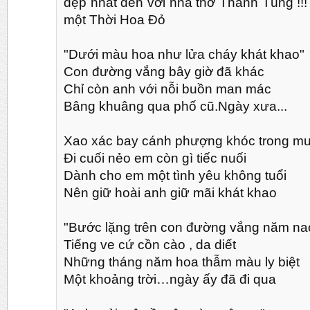
đẹp nhất đến với nhà thơ Thanh Tùng !!! 
một Thời Hoa Đỏ
"Dưới màu hoa như lửa cháy khát khao"
Con đường vắng bây giờ đã khác
Chỉ còn anh với nỗi buồn man mác
Bâng khuâng qua phố cũ.Ngày xưa...
Xao xác bay cánh phượng khóc trong m
Đi cuối nẻo em còn gì tiếc nuối
Dành cho em một tình yêu không tuổi
Nên giữ hoài anh giữ mãi khát khao
"Bước lặng trên con đường vắng năm na
Tiếng ve cứ cồn cào , da diết
Những tháng năm hoa thẫm màu ly biệt
Một khoảng trời…ngày ấy đã đi qua