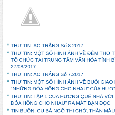
THƯ TIN: ÁO TRẮNG Số 8.2017
THƯ TIN: MỘT SỐ HÌNH ẢNH VỀ ĐÊM THƠ
TỔ CHỨC TẠI TRUNG TÂM VĂN HÓA TỈNH B
27/08/2017
THƯ TIN: ÁO TRẮNG Số 7.2017
THƯ TIN: MỘT SỐ HÌNH ẢNH VỀ BUỔI GIAO
"NHỮNG ĐÓA HỒNG CHO NHAU" CỦA HƯƠ
THƯ TIN: TẬP 1 CỦA HƯƠNG QUÊ NHÀ VỚI
ĐÓA HỒNG CHO NHAU” RA MẮT BẠN ĐỌC
TIN BUỒN: CỤ BÀ NGÔ THỊ CHỜ, THÂN MẪU