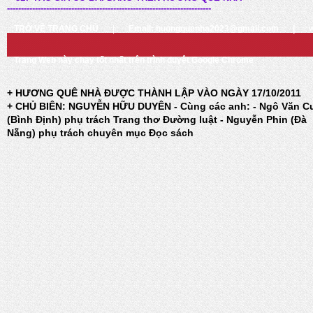
-------------------------------------------------------------------------
TRỞ VỀ TRANG CHỦ
|
Email: huongquenha2023@gmail.com
|
Trang Web này chạy tốt nhất trên trình duyệt Google Chrome
+ HƯƠNG QUÊ NHÀ ĐƯỢC THÀNH LẬP VÀO NGÀY 17/10/2011
+ CHỦ BIÊN: NGUYỄN HỮU DUYÊN - Cùng các anh: - Ngô Văn C
(Bình Định) phụ trách Trang thơ Đường luật - Nguyễn Phin (Đà
Nẵng) phụ trách chuyên mục Đọc sách