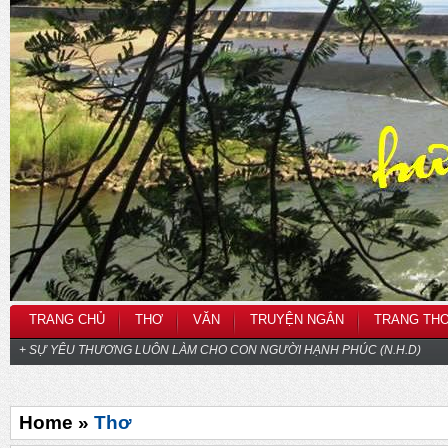
TRANG CHỦ
THƠ
VĂN
TRUYỆN NGẮN
TRANG TH
+ SỰ YÊU THƯƠNG LUÔN LÀM CHO CON NGƯỜI HẠNH PHÚC (N.H.D)
Home »
Thơ