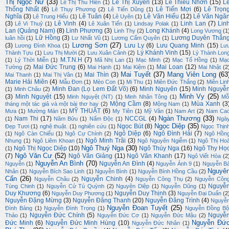
Thị Ngọc Nữ
(33)
Lê Thị Xuyên
(13)
Lê Thiếu Nhơn
(15)
L
Lê Thị Thu Hiền
(1)
Thống Nhất
(6)
Lê Tiến Mợi
(6)
Lê Trọn
Lê Thụy Phương
(2)
Lê Tiến Dũng
(1)
Nghĩa
(3)
Lê Tuân
(4)
Lê Văn Hiếu
(12)
Lê Văn Ngă
Lê Trung Hiếu
(1)
Lê Uyên
(1)
(3)
Lê Vinh
(4)
Linh Lan
(7)
Lin
Lê Vi Thuỷ
(1)
Lê Xuân Tiến
(1)
Lindsay Polak
(1)
Lan (Quảng Nam)
(8)
Linh Phương
(3)
Long Khánh
(4)
Linh Thy
(2)
Long Vương
(1
Lữ Hồng
(3)
Lương Duyên Thắn
luân hồi
(1)
Lư Nhất Vũ
(1)
Lương Cẩm Quyên
(1)
Lương Sơn
(27)
(3)
Lưu Ly
(6)
Lưu Quang Minh
(15)
Lương Đình Khoa
(1)
Lư
Lý Khánh Vinh
(15)
Thành Tựu
(1)
Lưu Thị Mười
(2)
Lưu Xuân Cảnh
(2)
Lý Thành Lon
M.T.N.H
(7)
(1)
Lý Thời Miễn
(1)
Mã Nhị Lan
(1)
Mạc Minh
(2)
Mạc Tố Hồng
(1)
Mạ
Mai Đức Trung
(6)
Mai Loan
(12)
Tường
(2)
Mai Hạnh
(1)
Mai Kiệm
(1)
Mai Nhật
(2
Mai Tuyết
(37)
Mang Viên Long
(63
Mai Thìn
(3)
Mai Thanh
(1)
Mai Thị Vân
(1)
Marie Hải Miên
(4)
Mẫu Đơn
(1)
Mèo Con
(1)
Mi Thu
(1)
Miên Đức Thắng
(2)
Miên Lin
Minh Đan (Lọ Lem Đất Võ)
(6)
Minh Nguyên
(15)
Minh Nguyễ
(1)
Minh Châu
(2)
Minh Vy
(25)
(3)
Minh Nguyệt
(15)
Minh Nguyệt (NT)
(1)
Minh Nhân Tông
(1)
Mỗ
Mộng Cầm
(8)
Mùa Xanh
(3
tháng một tác giả và một bài thơ hay
(2)
Mộng Nam
(1)
MỸ THUẬT
(6)
Mưa
(1)
Mường Mán
(1)
My Tiên
(1)
Mỹ Vân
(1)
Nam Art
(2)
Nam Ca
Ngàn Thương
(33)
Nam Thi
(17)
NCCGL
(4)
(1)
Năm Bửu
(1)
Nấm Độc
(1)
Ngà
Ngọc Diệp
(35)
Ngọc Bút
(8)
Đẹp Tươi
(1)
nghệ thuật.
(1)
nghiên cứu
(1)
Ngọc Thịn
Ngô Diệp
(6)
Ngô Đình Hải
(7)
(1)
Ngô Càn Chiểu
(1)
Ngô Cự Chính
(2)
Ngô Hồn
Ngô Minh Trãi
(3)
Nhung
(1)
Ngô Liêm Khoan
(1)
Ngô Nguyên Ngiễm
(1)
Ngô Thị Ho
Ngô Thuý Nga
(30)
Ngô Thị Ngọc Diệp
(10)
Ngô Thúy Nga
(16)
Ngô Thy Họ
(1)
Ngô Văn Cư
(52)
(7)
Ngô Văn Giảng
(11)
Ngô Văn Khanh
(17)
Ngô Viết Hòa
(2
Nguyễn An Bình
(70)
Nguyễn An Đình
(4)
Nguyễn
(1)
Nguyễn Ánh 9
(1)
Nguyễn B
Nguyê
Nhân
(1)
Nguyễn Bích Sao Linh
(1)
Nguyễn Bình
(1)
Nguyễn Bính Hồng Cầu
(2)
Cẩn
(26)
Nguyễn Chinh
(4)
Nguyễn Châu
(2)
Nguyễn Công Thụ
(2)
Nguyễn Côn
Nguyễ
Tùng Chinh
(1)
Nguyễn Cử Tú Quỳnh
(2)
Nguyên Diệp
(1)
Nguyễn Dũng
(1)
Duy Khương
(6)
Nguyễn Duy Thịnh
(3)
Nguyễn Duy Phương
(1)
Nguyễn Đại Duẩn
(2
Nguyễn Đặng Mừng
(3)
Nguyễn Đăng Thanh
(20)
Nguyễn Đăng Trình
(4)
Nguyễ
Nguyễn Đoan Tuyết
(25)
Đình Bảng
(1)
Nguyễn Đình Trọng
(1)
Nguyễn Đồng Bộ
Nguyễn Đức Chính
(5)
Nguyễ
Thảo
(1)
Nguyễn Đức Cơ
(1)
Nguyễn Đức Mậu
(2)
Nguyễn Đứ
Đức Minh
(6)
Nguyễn Đức Minh Hùng
(10)
Nguyễn Đức Nhân
(1)