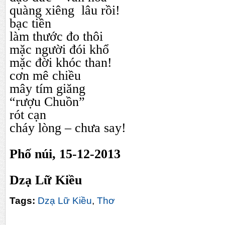
quàng xiêng lâu rồi!
bạc tiền
làm thước đo thôi
mặc người đói khổ
mặc đời khóc than!
cơn mê chiều
mây tím giăng
“rượu Chuồn”
rót cạn
cháy lòng – chưa say!
Phố núi, 15-12-2013
Dzạ Lữ Kiều
Tags:
Dzạ Lữ Kiều
,
Thơ