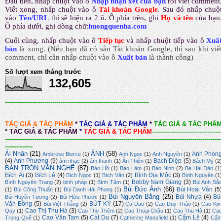
Đầu tiên, nhấp chuột vào ô
Nhập nhận xét của bạn
rồi viết comment
Viết xong, nhấp chuột vào ô
Tài khoản Google
.
Sau đó nhấp chuộ
vào
Tên/URL
thì sẽ hiện ra 2 ô. Ô phía trên, ghi
Họ và tên
của bạn
Ô phía dưới, ghi dòng chữ:
huongquenha.com
Cuối cùng, nhấp chuột vào ô
Tiếp tục
và nhấp chuột tiếp vào ô
Xuấ
bản
là xong.
(Nếu bạn đã có sẵn Tài khoản Google, thì sau khi viế
comment, chỉ cần nhấp chuột vào ô
Xuất bản
là thành công
)
Số lượt xem tháng trước
132,605
-------------------------------------------------------------------------
TÁC GIẢ & TÁC PHẨM
*
TÁC GIẢ & TÁC PHẨM
*
TÁC GIẢ & TÁC PHẨ
*
TÁC GIẢ & TÁC PHẨM
*
TÁC GIẢ & TÁC PHẨM
-----------------------------------
-------------------------------------------------------------------------------------------------------------
--------------
Ái Nhân
(21)
ẢNH
(58)
Anh Phon
Ambrose Bierce
(1)
Anh Ngọc
(1)
Anh Nguyên
(1)
(4)
Anh Phương
(9)
Bạch Diệp
(5)
âm nhạc
(2)
âm thanh
(1)
Ân Thiên
(1)
Bách Mỵ
(2
BÀN TRÒN VĂN NGHỆ
(87)
Bảo Hồ
(1)
Bảo Lâm
(1)
Bảo Ninh
(2)
Bé Hải Dân
(1
Bích Ái
(3)
Bích Lê
(4)
Bình Địa Mộc
(3)
Bích Ngọc
(1)
Bích Vân
(2)
Bình Nguyên
(1
Bobby Nam Giang
(3)
Bình Nguyên Trang
(2)
binh pháp
(1)
Bình Tâm
(1)
Bùi Anh Sắ
Bùi Đức Ánh
(66)
Bùi Hoài Vân
(5
(1)
Bùi Công Thuấn
(1)
Bùi Danh Hải Phong
(1)
Bùi Nguyên Bằng
(25)
Bùi Nhựa
(4)
Bù
Bùi Huyền Tương
(2)
Bùi Hữu Phước
(1)
Văn Bồng
(5)
BÚT KÝ
(17)
Bùi Việt Thắng
(2)
Ca Dao
(2)
Cao Duy Thảo
(1)
Cao Ki
Cao Thị Thu Hà
(3)
Quy
(1)
Cao Thọ Thêm
(2)
Cao Thoại Châu
(1)
Cao Thu Hà
(1)
Ca
Cao Văn Tam
(5)
Cát Du
(7)
Cẩm Lệ
(4)
Trọng Quế
(1)
Catherine Mansfield
(1)
Cẩ