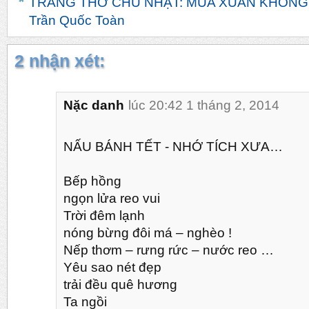
TRANG THƠ CHỦ NHẬT: MÙA XUÂN KHÔNG
Trần Quốc Toàn
2 nhận xét:
Nặc danh
lúc 20:42 1 tháng 2, 2014
NẤU BÁNH TẾT - NHỚ TÍCH XƯA…
Bếp hồng
ngọn lửa reo vui
Trời đêm lạnh
nóng bừng đôi má – nghèo !
Nếp thơm – rưng rức – nước reo …
Yêu sao nét đẹp
trải đều quê hương
Ta ngồi