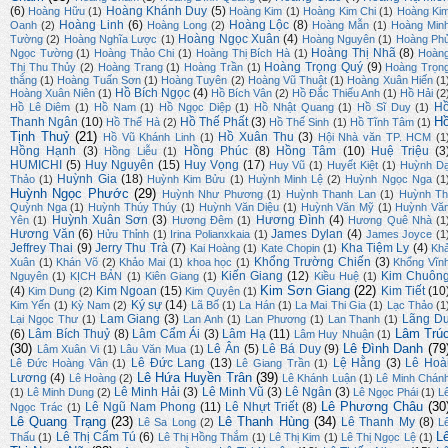
(6)
Hoàng Khánh Duy
(5)
Hoàng Hữu
(1)
Hoàng Kim
(1)
Hoàng Kim Chi
(1)
Hoàng Ki
Hoàng Linh
(6)
Hoàng Lộc
(8)
Oanh
(2)
Hoàng Long
(2)
Hoàng Mẫn
(1)
Hoàng Min
Hoàng Ngọc Xuân
(4)
Tường
(2)
Hoàng Nghĩa Lược
(1)
Hoàng Nguyên
(1)
Hoàng Ph
Hoàng Thị Nhã
(8)
Ngọc Tường
(1)
Hoàng Thảo Chi
(1)
Hoàng Thị Bích Hà
(1)
Hoàn
Hoàng Trọng Quý
(9)
Thị Thu Thủy
(2)
Hoàng Trang
(1)
Hoàng Trần
(1)
Hoàng Trọn
thắng
(1)
Hoàng Tuấn Sơn
(1)
Hoàng Tuyên
(2)
Hoàng Vũ Thuật
(1)
Hoàng Xuân Hiến
(1
Hồ Bích Ngọc
(4)
Hoàng Xuân Niên
(1)
Hồ Bích Vân
(2)
Hồ Đắc Thiếu Anh
(1)
Hồ Hải
(2
H
Hồ Lê Diêm
(1)
Hồ Nam
(1)
Hồ Ngọc Diệp
(1)
Hồ Nhật Quang
(1)
Hồ Sĩ Duy
(1)
H
Thanh Ngân
(10)
Hồ Thế Phất
(3)
Hồ Thế Hà
(2)
Hồ Thế Sinh
(1)
Hồ Tĩnh Tâm
(1)
Tịnh Thuỷ
(21)
Hồ Xuân Thu
(3)
Hồ Vũ Khánh Linh
(1)
Hội Nhà văn TP. HCM
(1
Hồng Hạnh
(3)
Hồng Phúc
(8)
Hồng Tâm
(10)
Huệ Triệu
(3
Hồng Liễu
(1)
HUMICHI
(5)
Huy Nguyên
(15)
Huy Vọng
(17)
Huy Vũ
(1)
Huyết Kiệt
(1)
Huỳnh D
Huỳnh Gia
(18)
Thảo
(1)
Huỳnh Kim Bửu
(1)
Huỳnh Minh Lệ
(2)
Huỳnh Ngọc Nga
(1
Huỳnh Ngọc Phước
(29)
Huỳnh Như Phương
(1)
Huỳnh Thanh Lan
(1)
Huỳnh Th
Quỳnh Nga
(1)
Huỳnh Thúy Thúy
(1)
Huỳnh Văn Diệu
(1)
Huỳnh Văn Mỹ
(1)
Huỳnh Vă
Huỳnh Xuân Sơn
(3)
Hương Đình
(4)
Yên
(1)
Hương Đêm
(1)
Hương Quê Nhà
(1
Hương Văn
(6)
James Dylan
(4)
Hửu Thỉnh
(1)
Irina Polianxkaia
(1)
James Joyce
(1
Jeffrey Thai
(9)
Jerry Thu Trà
(7)
Kha Tiệm Ly
(4)
Kai Hoàng
(1)
Kate Chopin
(1)
Kh
Khổng Trường Chiến
(3)
Xuân
(1)
Khán Võ
(2)
Khảo Mai
(1)
khoa học
(1)
Khổng Vĩn
Kiến Giang
(12)
Kim Chuôn
Nguyên
(1)
KỊCH BẢN
(1)
Kiên Giang
(1)
Kiều Huệ
(1)
Kim Sơn Giang
(22)
(4)
Kim Ngoan
(15)
Kim Tiết
(10
Kim Dung
(2)
Kim Quyên
(1)
Ký sự
(14)
Kim Yến
(1)
Kỳ Nam
(2)
Lã Bố
(1)
La Hán
(1)
La Mai Thi Gia
(1)
Lạc Thảo
(1
Lam Giang
(3)
Lãng D
Lại Ngọc Thư
(1)
Lan Anh
(1)
Lan Phương
(1)
Lan Thanh
(1)
Lâm Trú
(6)
Lâm Bích Thuỷ
(8)
Lâm Cẩm Ái
(3)
Lâm Hạ
(11)
Lâm Huy Nhuận
(1)
(30)
Lê Đình Danh
(79
Lê Ân
(5)
Lê Bá Duy
(9)
Lâm Xuân Vi
(1)
Lâu Văn Mua
(1)
Lê Đức Lang
(13)
Lệ Hằng
(3)
Lê Hoà
Lê Đức Hoàng Vân
(1)
Lê Giang Trần
(1)
Lê Hứa Huyền Trân
(39)
Lương
(4)
Lê Hoàng
(2)
Lê Khánh Luận
(1)
Lê Minh Chán
Lê Minh Hải
(3)
Lê Minh Vũ
(3)
Lê Ngân
(3)
(1)
Lê Minh Dung
(2)
Lê Ngọc Phái
(1)
L
Lê Phương Châu
(30
Lê Ngũ Nam Phong
(11)
Lê Nhựt Triết
(8)
Ngọc Trác
(1)
Lê Quang Trạng
(23)
Lê Thanh Hùng
(34)
Lê Thanh My
(8)
Lê Sa Long
(2)
L
L
Lê Thị Cẩm Tú
(6)
Thấu
(1)
Lê Thị Hồng Thắm
(1)
Lê Thị Kim
(1)
Lê Thị Ngọc Lệ
(1)