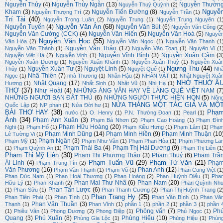
Nguyễn Thủy
(4)
Nguyễn Thúy Ngân
(13)
Nguyễn Thườn
Nguyễn Thuý Quỳnh
(2)
Nguyễ
Kham
(3)
Nguyễn Tiến Đường
(8)
Nguyễn Thượng Trí
(2)
Nguyễn Trần
(1)
Trí Tài
(40)
Nguyễn Trọng Luân
(2)
Nguyễn Trung
(1)
Nguyễn Trung Nguyên
(1
Nguyễn Văn Ân
(68)
Nguyễn Tuyển
(4)
Nguyễn Văn Bút
(6)
Nguyễn Văn Công
(2
Nguyễn Văn Cường (CCK)
(4)
Nguyễn Văn Hiến
(5)
Nguyễn Văn Hoà
(5)
Nguyễ
Nguyễn Văn Học
(55)
Văn Hòa
(2)
Nguyễn Văn Ngọc
(1)
Nguyễn Văn Thanh
(1
Nguyễn Văn Thảo
(17)
Nguyễn Văn Thành
(1)
Nguyễn Văn Toan
(1)
Nguyên Vi
(1
Nguyễn Vĩnh Bình
(3)
Nguyễn Xuân Cảm
(3
Nguyễn Việt Hà
(2)
Nguyễn Vinh
(1)
Nguyễn Xuân Dương
(1)
Nguyễn Xuân Khánh
(1)
Nguyễn Xuân Thuỷ
(1)
Nguyễn Xuâ
Ngưng Thu
(44)
Nguyễn Xuân Tư
(3)
Nguyệt Linh
(5)
Thủy
(1)
Nguyệt Quế
(1)
Nh
Nhã Thiên
(7)
Ngọc
(1)
nhà Thương
(1)
Nhân Hậu
(2)
NHÂN VẬT
(1)
Nhật Nguyệt Xuâ
NHỚ THUỞ Ấ
Nhật Quang
(17)
Hương
(1)
Nhất Sinh
(1)
Nhật Vũ
(1)
Nhi Hạ
(1)
THƠ
(37)
Như Hoài
(4)
NHỮNG ÁNG VĂN HAY VỀ LÀNG QUÊ VIỆT NAM
(7
NHỮNG NGƯỜI BẠN ĐÂT THỦ
(6)
NHỮNG NGƯỜI THỰC HIỆN HQN
(5)
Nôn
NỬA THÁNG MỘT TÁC GIẢ VÀ MỘ
Quốc Lập
(2)
NP phan
(1)
Nửa Đời hư
(1)
BÀI THƠ HAY
(38)
Phạ
nước
(1)
O. Henry
(1)
P.N. Thường Đoan
(1)
Pearl
(1)
Ánh
(34)
Phạm Anh Xuân
(3)
Phạm Bá Nhơn
(2)
Phạm Cao Hoàng
(1)
Phạm Đìn
Phạm Hữu Hoàng
(20)
Nghi
(1)
Phạm Hổ
(1)
Phạm Kiều Hưng
(1)
Phạm Lâm
(1)
Phạ
Phạm Minh Dũng
(14)
Phạm Minh Hiền
(9)
Phạm Minh Thuận
(10
Lê Tường Vi
(1)
Phạm Ngân
(3)
Phạm Mỹ
(1)
Phạm Như Vân
(1)
Phạm Phan Hòa
(1)
Phạm Phương La
Phạm Thái Ba
(4)
Phạm Thị Hải Dương
(9)
(1)
Phạm Quỳnh An
(1)
Phạm Thị Liên
(1
Phạm Thị Mỹ Liên
(30)
Phạm Thị Phương Thảo
(3)
Phạm Thuý
(6)
Phạm Trầ
Phạm Tuấn Vũ
(29)
Phạm Tử Văn
(21)
Ái Linh
(4)
Phạ
Phạm Trung Tín
(2)
Văn Phương
(16)
Phan Anh
(12)
Phạm Văn Thạnh
(1)
Phạm Vũ
(1)
Phan Cung Việt
(1
Phan Đức Nam
(1)
Phan Hoài Thương
(1)
Phan Hoàng
(2)
Phan Huỳnh Điểu
(1)
Pha
Phan Mai Thư Nhã
(6)
Phan Nam
(20)
Hữu Lý
(1)
Phan Khanh
(2)
Phan Quỳnh Nh
Phan Tấn Lược
(6)
(1)
Phan Sửu
(1)
Phan Thanh Cương
(2)
Phan Thị Huỳnh Trang
(2
Phan Trang Hy
(25)
Phan Tiên Phát
(1)
Phan Tình
(1)
Phan Văn Bình
(1)
Phan Vă
Phan Văn Thuần
(3)
Thạnh
(1)
Phan Vĩnh
(1)
phần 1
(1)
phần 2
(1)
phần 3
(1)
phần 
Phỏng vấn
(7)
Ph
(1)
Phiêu Vân
(1)
Phong Dương
(2)
Phong Điệp
(1)
Phú Ngọc
(1)
Quang
(3)
Phú Xuân
(8)
Phùng Hiếu
(10)
Phùng Gia Lộc
(1)
Phùng Hiệu
(1)
Phùn