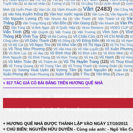
Tuyết Vân
(1)
tứ đại mỹ nhân
(1)
Tường Vi
(1)
TX
(1)
Út Lãng Tử
(1)
Uyên Khuê
(2)
Uyê
Văn
(2483)
Minh
(1)
Uyển Phan
(1)
Vạn Lộc
(1)
Vành Khuyên
(1)
Văn Công M
văn hóa truyền thống
(5)
Văn học nước ngoài
(13)
(2)
Văn Lưu
(1)
Văn Nguyên
(1
Vă
Văn Nguyên Lương
(7)
Văn Nhược Ba
(1)
Văn Thạnh
(2)
Văn Thành Lê
(1)
Thắng
(23)
Vân Ph
Vân Đồn
(3)
Vân Giang
(12)
Văn Trọng Hùng
(1)
Vân Khanh
(2)
(32)
Vân Tùng
(2)
Vi Ánh Ngọc
(2)
Vi Quốc Hiệp
(1)
Victor Remizov
(1)
VIDEO CLIP
(2
Viễn Trình
(25)
Vĩn
Vĩnh Sơn
(7)
Việt Quỳnh
(1)
Việt Trang
(1)
Việt Trương
(1)
Thông
(43)
Vĩnh Tuy
(21)
Võ Chân Cửu
(17)
Võ Chí Nhất
(3)
Võ Bá Cường
(1)
V
Võ Diệu Thanh
(18)
Võ Đông Điền
(4)
Công Liêm
(1)
Võ Dõng
(1)
Võ Hà
(1)
Võ Hạn
Võ Ngọc Thọ
(4)
Võ Như Văn
(3)
Võ Thị Nga
(13)
(2)
Võ Mỹ Cát
(1)
Võ Thị Thu Thủ
Võ Thuỵ Như Phương
(15)
Võ Xuân Phươn
(1)
Võ Văn Hoa
(1)
Võ Văn Luyến
(1)
(3)
Vũ Đình Huy
(9)
Vũ Bình Lục
(1)
vũ đạo
(1)
Vũ Đình Liên
(1)
Vũ Đình Minh
(1)
V
Vũ Hạnh
(3)
Đình Nguyệt
(2)
Vũ Đình Thung
(2)
Vũ Đức Trọng
(1)
Vũ Hạ
(1)
Vũ Hùn
Vũ Thị Huyền Trang
(115)
Vũ Miên Thảo
(5)
Vũ Thụy Khu
(2)
Vũ Thành An
(1)
(8)
Vũ Trọng Quang
(1)
Vũ Trọng Tâm
(2)
Vũ Trọng Thanh
(1)
Vương Doãn
(1)
Vươn
Vương Hoài Uyên
(4)
Vương Tâm
(3)
Xanh Nguyên
(4)
Hạnh
(1)
Xuân Đài
(1
Xuân Phong
(6)
Xuân Tiến
(20)
Ý Thu
(3)
Yên Kha
(7)
Xuân Phương
(1)
Ziken
(2)
-------------------------------------------------------------------------
+ 817 TÁC GIẢ CÓ BÀI ĐĂNG TRÊN HƯƠNG QUÊ NHÀ
-------------------------------------------------------------------------
TRỞ VỀ TRANG CHỦ
|
Email: huongquenha2023@gmail.com
|
Trang Web này chạy tốt nhất trên trình duyệt Google Chrome
+ HƯƠNG QUÊ NHÀ ĐƯỢC THÀNH LẬP VÀO NGÀY 17/10/2011
+ CHỦ BIÊN: NGUYỄN HỮU DUYÊN - Cùng các anh: - Ngô Văn C