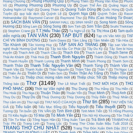
Phùng Phương Quý
(7)
Hoàng Chương
(1)
Phụng Thiên
(1)
Phùng Văn Khai
(1)
Phướ
Phương Phương
(10)
Phương Uy
(5)
Vũ
(1)
Quan Thế Âm
(1)
Quảng Ngọc
(1
Quang Tuấn Dũng
(9)
Quảng Ngôn Lê Ngữ
(1)
Quang Thám
(1)
Quốc Hùng
(2)
Quố
Quỳnh Nga
(16)
Tuyên
(1)
quy luật dịch
(1)
Quỳnh Lệ
(1)
Quỳnh Trâm
(1)
Raso
Rêu (Cao Hoàng Từ Đoan
Helmandollar
(1)
Raymond Carver
(1)
Raymond Thư
(1)
SÁCH BẠN VĂN
(71)
(13)
Song Ninh
(11)
Sôn
SARAH HALL
(1)
SINH NHẬT
(1)
Hương
(11)
Sông Song
(8)
Sơn Trần
(15)
Sông Lam
(1)
Sơn Tịnh
(2)
Sruthi Thekkia
T.T.Hiếu Thảo
(22)
Tạ Thị Hoa
(14)
Tam quố
(1)
Stephen Crane
(1)
Tạ Nghi Lễ
(1)
TẢN VĂN
(230)
TẠP BÚT
(624)
diễn nghĩa
(4)
TẠ
Tạp chí Văn Mới
(1)
CHÍ VN BÌNH DƯƠNG
(11)
Tashi Dawa
(1)
Tâm Lãng
(1)
Tâm Nhiên
(2)
Tấn Hòa
(1
TẬP SAN ÁO TRẮNG
(39)
Tần Khánh
(4)
Tân Vương Huy
(1)
Tập san Văn họ
nghệ thuật Hương Quê Nhà
(1)
Tây bá hầu Cơ Phát
(1)
Tây Du Ký
(1)
Tây Sơn bi hùn
Thạch Đà
(7)
Thạch Sene
(5
truyện
(2)
Thạch Anh
(2)
Thạch Cầu
(1)
Thạch Lam
(1)
Thanh Bình Nguyên
(27)
Thái An Khánh
(2)
Thái Hoà
(1)
Thành Dũng
(1)
Thanh Hả
Thanh Minh
(4)
(1)
Thanh Huyền
(2)
Thanh Lương
(2)
Thanh Phong
(1)
Thanh Sơn
(1
Thanh Trắc Nguyễn Văn
(42)
Thanh Thảo
(3)
Thanh Tùng
(7)
Thành Văn
(3
Thạnh Văn
(1)
Thanh Xuân
(2)
Thảo Nguyễn
(1)
Thâm Tâm
(1)
Thần Y
(1)
Thi Ngọc La
Thiên Di
(5)
Thiên Thần Áo Trắng
(7)
Thiên Tôn
(10
(1)
Thiên Ân
(1)
Thiên Sơn
(1)
Thiệp chúc mừng năm mới
(4)
Thiệp chúc Tết
(3)
Thiệp mừng
(3
Thiên Trần
(1)
Thơ
(3149)
TH
THƠ MỜI HOẠ
(7)
Thông báo
(1)
Thơ Lê Nhựt Triết
(1)
PHỔ NHẠC
(106)
Thời sự Văn nghệ
(6)
Thu Dung
(3)
Thu Hằng
(1)
Thu Hiền
(1
Thuận Thảo
(8)
Thục Minh
(7)
Thuỳ Anh
(13
Thu Hoài
(1)
Thu Nga
(1)
Thuận Yến
(1)
Thụy Du
(3)
Thuỵ Du
(1)
Thuỳ Dương
(1)
Thùy Dương
(1)
Thủy Điền
(1)
Thuỳ Nhân
(1
Thư tin
(285)
Thư cảm ơn
(1)
Thư ngỏ
(1)
THƯ NGỎ CỦA HQN
(2)
THƯ VIỆN TÁ
Tiểu thuyết
(107)
Tiểu luận
(4)
Tiểu Nguyệt
(5)
GIẢ
(1)
Tiểu Mục Đồng
(1)
Tiê
Tịnh Bình
(19)
Tương
(1)
Tin buồn
(2)
TIN VĂN
(2)
Tịnh Minh Tiến
(2)
Tô Hồng Phươn
Tô Minh Yến
(21)
Tố Mai
(3)
(1)
Tô Kiều Ngân
(1)
Tôn Nữ Hỷ Khương
(2)
Tôn Thất Ú
Trà Bình
(4)
(2)
Tôn Tư Mạc
(1)
Tống Ngọc Hân
(1)
Tống Xuân Tám
(1)
TRABATHA
(1
Trác Phi
(1)
Trang Linh
(1)
Trang Lộc
(1)
Trang Thơ Chào Xuân Mậu Tuất 2018
(1
TRANG THƠ CHỦ NHẬT
(528)
Trang Thơ Đón Xuân Đinh Dậu 2017
(1
TRANG THƠ ĐƯỜNG LUẬT
(17)
Tranh ảnh
(3)
Trầm Mặc
(4)
Trần Anh Dũng
(1