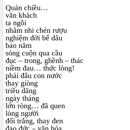
Quán chiều…
vãn khách
ta ngồi
nhâm nhi chén rượu
nghiệm đời bể dâu
bao năm
sóng cuộn qua cầu
đục – trong, ghềnh – thác
niềm đau… thức lòng!
phải đâu con nước
thay giòng
triều dâng
ngày tháng
lớn ròng… đã quen
lòng người
đổi trắng, thay đen
đạo đức – văn hóa