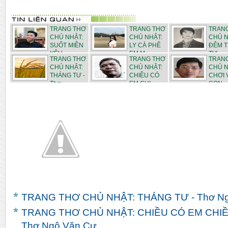
TRANG THƠ
TRANG THƠ
TRAN
CHỦ NHẬT:
CHỦ NHẬT:
CHỦ N
SUỐT MIỀN
LY CÀ PHÊ
ĐÊM 
YÊU -...
EM M...
TƯ - ...
TRANG THƠ
TRANG THƠ
TRAN
CHỦ NHẬT:
CHỦ NHẬT:
CHỦ N
THÁNG TƯ -
CHIỀU CÓ
CHƠI 
Thơ ...
EM CHI...
CON - .
TRANG THƠ CHỦ NHẬT: THÁNG TƯ - Thơ Ng
TRANG THƠ CHỦ NHẬT: CHIỀU CÓ EM CHIỀ
Thơ Ngô Văn Cư