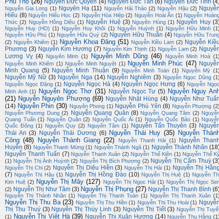
Phú Thọ
(26)
Nguyễn Đức Quyền
(4)
Nguyễn Đức Tấn
(6)
Nguyễn Đức Tình
(4
Nguyên Hạ
(11)
Nguyễ
Nguyễn Gia Long
(1)
Nguyễn Hải Thảo
(2)
Nguyễn Hậu
(2)
Hiếu
(8)
Nguyễn Hiếu Học
(2)
Nguyễn Hòa Hiệp
(2)
Nguyễn Hoài Ân
(1)
Nguyễn Hoàn
Nguyễn Huệ
(3)
Nguyễn Huy
(3
Thức
(2)
Nguyễn Hồng Diệu
(1)
Nguyên Hùng
(1)
Nguyễn Huy (HD)
(1)
Nguyễn Huy Khôi
(1)
Nguyễn Huỳnh
(1)
Nguyễn Hữu Minh
(1
Nguyễn Hữu Thuần
(4)
Nguyễn Hữu Phú
(1)
Nguyễn Hữu Quý
(2)
Nguyễn Hữu Trun
Nguyễn Khoa Đăng
(51)
Nguyễn Kiề
(2)
Nguyễn Khiêm
(1)
Nguyễn Kiều Lam
(2)
Phương
(3)
Nguyễn Kim Hương
(7)
Nguyễ
Nguyễn Kim Thịnh
(1)
Nguyễn Lam
(2)
Nguyễn Minh Dũng
(46)
Lương Vỵ
(4)
Nguyên Minh
(1)
Nguyễn Minh Hoà
(1
Nguyễn Minh Phúc
(47)
Nguyễ
Nguyễn Minh Khiêm
(1)
Nguyễn Minh Nguyệt
(1)
Minh Quang
(5)
Nguyễn Minh Thuận
(9)
Nguyễn Minh Toàn
(1)
Nguyễn Mỳ
(1
Nguyễn Mỹ Nữ
(3)
Nguyễn Nga
(14)
Nguyễn Nghiêm
(3)
Nguyễn Ngọc Dũng
(1
Nguyễn Ngọc Hà
(4)
Nguyễn Ngọc Hưng
(6)
Nguyễn Ngọc Đặng
(1)
Nguyễn Ngọ
Nguyễn Ngọc Thơ
(31)
Nguyễn Nguy An
Nguyễn Ngọc Tư
(5)
Minh Anh
(1)
(21)
Nguyễn Nguyên Phượng
(69)
Nguyễn Nhật Hùng
(4)
Nguyễn Như Tuấ
Nguyễn Phin
(30)
(14)
Nguyễn Phú Yên
(8)
Nguyên Phong
(1)
Nguyễn Phượng
(2
Nguyễn Quang Quân
(8)
Nguyễn Phương Dung
(2)
Nguyễn Quang Tâm
(2)
Nguyễ
Quang Tuấn
(1)
Nguyễn Quân
(2)
Nguyễn Quốc Ái
(1)
Nguyễn Quốc Bảo
(1)
Nguyễ
Nguyễn Tấn Thuyên
(3)
Nguyễ
Quốc Đông
(1)
Nguyễn Quy
(2)
Nguyên Tâm
(1)
Nguyễn Thái Huy
(35)
Nguyễn Thàn
Thái An
(3)
Nguyễn Thái Dương
(6)
Công
(48)
Nguyễn Thành Giang
(22)
Nguyễn Than
Nguyễn Thanh Hải
(1)
Huyền
(8)
Nguyễn Thành Nhân
(18
Nguyễn Thanh Mừng
(1)
Nguyễn Thánh Ngã
(1)
Nguyễn Thanh Tuấn
(7)
Nguyễn Thanh Xuân
(2)
Nguyễn Thế Kiên
(1)
Nguyễn Thế K
Nguyễn Thị Cẩm Thuỳ
(3
(1)
Nguyễn Thị Ánh Huỳnh
(2)
Nguyễn Thị Bích Phượng
(2)
Nguyễn Thị Diệu Hiền
(3)
Nguyễn Thị Hằn
Nguyễn Thị Chi
(2)
Nguyễn Thị Hải
(1)
(7)
Nguyễn Thị Hồng Đào
(10)
Nguyễn Thị Hậu
(1)
Nguyễn Thị Huệ
(1)
Nguyễn Th
Nguyễn Thị Mây
(127)
Kim Huệ
(2)
Nguyễn Thị Ngọc Hải
(1)
Nguyễn Thị Ngọc Se
Nguyễn Thị Phụng
(27)
Nguyễn Thị Như Tâm
(3)
Nguyễn Thị Thanh Bình
(6
(2)
Nguyễn Thị Thành Nhân
(1)
Nguyễn Thị Thanh Toàn
(1)
Nguyễn Thị Thanh Xuân
(1
Nguyễn Thị Thu Ba
(23)
Nguyễ
Nguyễn Thị Thu Hiền
(1)
Nguyễn Thị Thu Hoài
(1)
Thị Thu Thuý
(3)
Nguyễn Thị Thùy Linh
(3)
Nguyễn Thị Tiết
(3)
Nguyễn Thị Tuyế
Nguyễn Thị Việt Hà
(39)
Nguyễn Thị Xuân Hương
(14)
(1)
Nguyễn Thu Hằng
(1