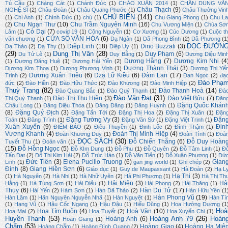
Tú Cầu
(1)
Chàng Cát
(1)
Chánh Đức
(1)
CHÀO XUÂN 2014
(1)
CHÂN DUNG VĂ
Châu Thạch
(9)
NGHỆ SĨ
(2)
Châu Đoàn
(1)
Châu Quang Phước
(1)
Châu Thường Vin
CHỦ BIÊN
(141)
(1)
Chí Anh
(1)
Chính Đức
(1)
chủ
(1)
Chu Giang Phong
(1)
Chu La
Chu Ngạn Thư
(10)
Chu Trầm Nguyên Minh
(16)
(2)
Chu Vương Miện
(1)
Chúa Sơ
Cỏ Dại
(7)
Lâm
(1)
covid 19
(1)
Công Nguyễn
(1)
Cơ Xương
(1)
Cúc Dương
(1)
Cuộc th
CỬA SỔ VĂN HÓA
(6)
văn chương
(1)
Dạ Ngân
(1)
Dã Phong Bình
(2)
Dã Phương
(1
DỌC ĐƯỜN
Diệp Linh
(18)
Dino Buzzati
(3)
Dạ Thảo
(2)
Dạ Thy
(1)
Diệp Uy
(1)
(29)
Dung Thị Vân
(28)
Duy Phạm
(6)
Du Tử Lê
(1)
Duy Bằng
(1)
Dương Diệu Min
Dương Hằng
(7)
Dương Kim Nhi
(4
(1)
Dương Đăng Huệ
(1)
Dương Hải Yến
(2)
Dương Thành Thái
(3)
Dương Kim Thoa
(1)
Dương Phương Vinh
(1)
Dương Thị Yế
Dương Xuân Triều
(6)
Dzạ Lữ Kiều
(6)
Đàm Lan
(17)
Trinh
(2)
Đan Ngọc
(2)
đạ
Đào Phạ
đức
(2)
Đào Hiền
(2)
Đào Hữu Thức
(2)
Đào Khương
(2)
Đào Minh Hiệp
(2)
Thuỳ Trang
(82)
Đào Thanh Hoà
(14)
Đào Quang Bắc
(1)
Đào Quý Thạnh
(1)
Đà
Đào Văn Đạt
(31)
Đào Thị Thu Hiền
(3)
Đào Viết Bửu
(7)
Thị Quý Thanh
(1)
Đặn
Đặng Quốc Khán
Châu Long
(1)
Đặng Diệu Thoa
(1)
Đăng Đăng
(1)
Đăng Huỳnh
(1)
(8)
Đặng Quý Địch
(3)
Đặng Tấn Tới
(2)
Đặng Thị Hoa
(2)
Đặng Thị Xuân
(1)
Đặn
Đặng Tường Vy
(3)
Đặn
Toán
(1)
Đăng Trình
(1)
Đặng Văn Sử
(1)
Đặng Việt Trinh
(1)
Xuân Xuyến
(9)
Đin
ĐIỂM BÁO
(2)
Điêu Thuyền
(1)
Đinh Lốc
(2)
Đình Thậm
(1)
Vương Khanh
(4)
Đoàn Thị Minh Hiệp
(4)
Đoàn Khương Duy
(1)
Đoàn Tình
(1)
Đoà
ĐỌC SÁCH
(30)
Đỗ Chiến Thắng
(6)
Đỗ Duy Hoàn
Tuyết Thu
(1)
Đoản văn
(1)
(15)
Đỗ Hồng Ngọc
(5)
Đỗ KIm Dung
(1)
Đỗ Phu
(1)
Đỗ Quyên
(2)
Đỗ Tâm Linh
(1)
Đ
Tấn Đạt
(2)
Đỗ Thị Kim Hải
(2)
Đỗ Trúc Hàn
(1)
Đỗ Văn Tiến
(1)
Đỗ Xuân Phương
(1)
Đứ
Đức Tiên
(3)
Elena Pucillo Truong
(6)
Gian
Linh
(1)
gan jing world
(1)
Ghi chép
(2)
Đình
(8)
Giang Hiền Sơn
(6)
Giáo dục
(1)
Guy de Maupassant
(1)
Hà Đoàn
(2)
Hạ L
Hạ Thi
(3)
(1)
Hà Nguyên
(2)
Hà Nhi
(1)
Hà Nhữ Uyên
(2)
Hà Phi Phượng
(1)
Hà Thị Th
Hải Miên
(3)
Hả
Hằng
(1)
Hà Tùng Sơn
(1)
Hải Điểu
(1)
Hải Phong
(2)
Hải Thăng
(1)
Thuỵ
(6)
Hàn Du Tử
(17)
Hải Yến
(2)
Hàm Sơn
(1)
Hàn Dã Thảo
(2)
Hàn Hữu Yên
(1
Hàn Phong Vũ
(19)
Hàn Lâm
(1)
Hãn Nguyên Nguyễn Nhã
(1)
Hàn Nguyệt
(1)
Hàn Tí
(1)
Hạng Vũ
(1)
Hậu Cốc Ngang
(1)
Hậu Đậu
(1)
Hiếu Dũng
(1)
Hoa Hướng Dương
(1
Hoà
Hoa Tím Buồn
(4)
Hoà Văn
(10)
Hoa Mai
(2)
Hoa Tuyết
(2)
Hoa Xuyến Chi
(1)
Huyền Thanh
(53)
Hoàng Anh 79
(26)
Hoàn
Hoàng Anh
(6)
Hoan Giang
(1)
Chẩm
(53)
Hoàng Giao
(4)
Hoàng Hạ Miê
Hoàng Chẫm
(1)
Hoàng Đình Quang
(2)