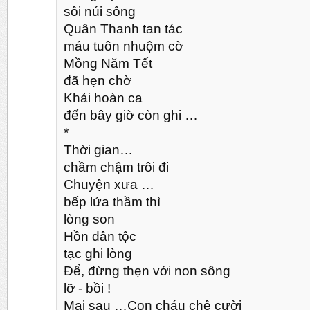
sôi núi sông
Quân Thanh tan tác
máu tuôn nhuộm cờ
Mồng Năm Tết
đã hẹn chờ
Khải hoàn ca
đến bây giờ còn ghi …
*
Thời gian…
chầm chậm trôi đi
Chuyện xưa …
bếp lửa thầm thì
lòng son
Hồn dân tộc
tạc ghi lòng
Để, đừng thẹn với non sông
lỡ - bồi !
Mai sau …Con cháu chê cười