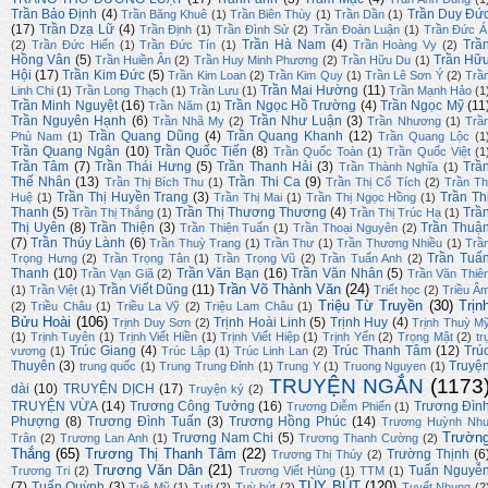
Trần Bảo Định
(4)
Trần Duy Đứ
Trần Băng Khuê
(1)
Trần Biên Thùy
(1)
Trần Dần
(1)
(17)
Trần Dzạ Lữ
(4)
Trần Định
(1)
Trần Đình Sử
(2)
Trần Đoàn Luận
(1)
Trần Đức Á
Trần Hà Nam
(4)
Trầ
(2)
Trần Đức Hiển
(1)
Trần Đức Tín
(1)
Trần Hoàng Vy
(2)
Hồng Vân
(5)
Trần Hữ
Trần Huiền Ân
(2)
Trần Huy Minh Phương
(2)
Trần Hữu Du
(1)
Hội
(17)
Trần Kim Đức
(5)
Trần Kim Loan
(2)
Trần Kim Quy
(1)
Trần Lê Sơn Ý
(2)
Trầ
Trần Mai Hường
(11)
Linh Chi
(1)
Trần Long Thạch
(1)
Trần Lưu
(1)
Trần Mạnh Hảo
(1
Trần Minh Nguyệt
(16)
Trần Ngọc Hồ Trường
(4)
Trần Ngọc Mỹ
(11
Trần Năm
(1)
Trần Nguyên Hạnh
(6)
Trần Như Luận
(3)
Trần Nhã My
(2)
Trần Nhương
(1)
Trầ
Trần Quang Dũng
(4)
Trần Quang Khanh
(12)
Phù Nam
(1)
Trần Quang Lộc
(1
Trần Quang Ngân
(10)
Trần Quốc Tiến
(8)
Trần Quốc Toàn
(1)
Trần Quốc Việt
(1
Trần Tâm
(7)
Trần Thái Hưng
(5)
Trần Thanh Hải
(3)
Trầ
Trần Thành Nghĩa
(1)
Thế Nhân
(13)
Trần Thi Ca
(9)
Trần Thị Bích Thu
(1)
Trần Thị Cổ Tích
(2)
Trần Th
Trần Thị Huyền Trang
(3)
Trần Th
Huệ
(1)
Trần Thị Mai
(1)
Trần Thị Ngọc Hồng
(1)
Thanh
(5)
Trần Thị Thương Thương
(4)
Trầ
Trần Thị Thắng
(1)
Trần Thị Trúc Hạ
(1)
Thị Uyên
(8)
Trần Thiện
(3)
Trần Thuậ
Trần Thiện Tuấn
(1)
Trần Thoại Nguyên
(2)
(7)
Trần Thúy Lành
(6)
Trần Thuỳ Trang
(1)
Trần Thư
(1)
Trần Thương Nhiều
(1)
Trầ
Trần Tuấ
Trọng Hưng
(2)
Trần Trọng Tân
(1)
Trần Trọng Vũ
(2)
Trần Tuấn Anh
(2)
Thanh
(10)
Trần Văn Bạn
(16)
Trần Văn Nhân
(5)
Trần Vạn Giã
(2)
Trần Văn Thiê
Trần Võ Thành Văn
(24)
Trần Viết Dũng
(11)
(1)
Trần Việt
(1)
Triết học
(2)
Triều Â
Triệu Từ Truyền
(30)
Trịn
(2)
Triều Châu
(1)
Triều La Vỹ
(2)
Triệu Lam Châu
(1)
Bửu Hoài
(106)
Trịnh Hoài Linh
(5)
Trịnh Huy
(4)
Trịnh Duy Sơn
(2)
Trịnh Thuỳ M
(1)
Trịnh Tuyên
(1)
Trịnh Viết Hiền
(1)
Trịnh Viết Hiệp
(1)
Trịnh Yến
(2)
Trọng Mật
(2)
tr
Trúc Giang
(4)
Trúc Thanh Tâm
(12)
Trú
vương
(1)
Trúc Lập
(1)
Trúc Linh Lan
(2)
Thuyên
(3)
Truyệ
trung quốc
(1)
Trung Trung Đỉnh
(1)
Trung Y
(1)
Truong Nguyen
(1)
TRUYỆN NGẮN
(1173
dài
(10)
TRUYỆN DỊCH
(17)
Truyện ký
(2)
TRUYỆN VỪA
(14)
Trương Công Tưởng
(16)
Trương Đìn
Trương Diễm Phiến
(1)
Phượng
(8)
Trương Đình Tuấn
(3)
Trương Hồng Phúc
(14)
Trương Huỳnh Nh
Trườn
Trương Nam Chi
(5)
Trân
(2)
Trương Lan Anh
(1)
Trương Thanh Cường
(2)
Thắng
(65)
Trương Thị Thanh Tâm
(22)
Trường Thịnh
(6
Trương Thị Thúy
(2)
Trương Văn Dân
(21)
Tuấn Nguyễ
Trương Tri
(2)
Trương Viết Hùng
(1)
TTM
(1)
TÙY BÚT
(120)
(7)
Tuấn Quỳnh
(3)
Tuệ Mỹ
(1)
Tuti
(2)
Tuỳ bút
(2)
Tuyết Nhung
(2