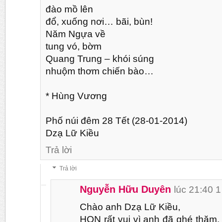
đào mồ lên
đổ, xuống nơi… bãi, bùn!
Năm Ngựa về
tung vó, bờm
Quang Trung – khói súng
nhuộm thơm chiến bào…
* Hùng Vương
Phố núi đêm 28 Tết (28-01-2014)
Dzạ Lữ Kiều
Trả lời
Trả lời
Nguyễn Hữu Duyên
lúc 21:40 1
Chào anh Dzạ Lữ Kiều,
HQN rất vui vì anh đã ghé thăm.