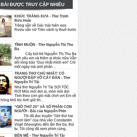
BÀI ĐƯỢC TRUY CẬP NHIỀU
KHÚC TRĂNG XƯA - Thơ Trịnh
Bửu Hoài
Trăng vẫn về Gác mái hiên xưa
Rượu vẫn nở Trên vành ly thuở trước
TÌNH MUỘN - Thơ Nguyễn Thị Thu
Ba
Cây bút trẻ Nguyễn Thị Thu Ba
Anh yêu em và thêm ai khác nữa Vẫn
dối lòng bảo “Duy nhất mình em” Chỉ
một ngày mà anh phân ...
TRANG THƠ CHỦ NHẬT: CÓ
NGƯỜI ĐẬP VỠ CÂY ĐÀN - Thơ
Nguyễn Trí Tài
Nhà thơ Nguyễn Trí Tài SỢI TÓC
RƠI Mòn mỏi đợi ai, mòn mỏi đợi
Tình theo cơn gió mãi chơi vơi Em về
hỏng khô tóc Anh giữ tìn...
“GIỜ THỨ 25” VÀ SỐ PHẬN CON
NGƯỜI - Bài của Nguyễn Phin
Tôi đã đọc truyện “Giờ thứ hai
mươi lăm” của nhà văn Constantin
Virgil Gheorghiu đến lần thứ ba, thứ
tư. Tôi cũng đã xem phim cùng...
BẾN MÊ - Thơ Nguyễn Trí Tài