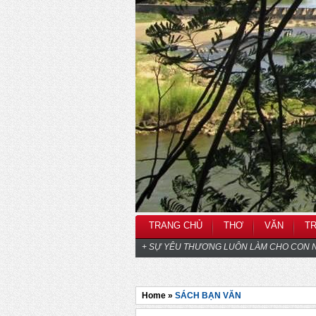
TRANG CHỦ
THƠ
VĂN
T
+ SỰ YÊU THƯƠNG LUÔN LÀM CHO CON N
Home »
SÁCH BẠN VĂN