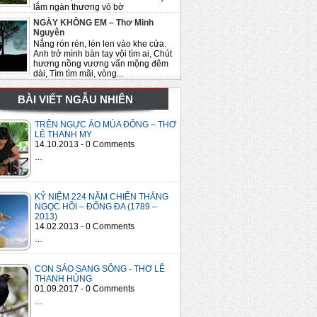
lắm ngàn thương vô bờ
NGÀY KHÔNG EM – Thơ Minh
Nguyên
Nắng rón rén, lén len vào khe cửa.
Anh trở mình bàn tay vội tìm ai, Chút
hương nồng vương vấn mộng đêm
dài, Tìm tìm mãi, vòng...
BÀI VIẾT NGẪU NHIÊN
TRÊN NGỰC ÁO MÙA ĐÔNG – THƠ
LÊ THANH MY
14.10.2013 - 0 Comments
…
KỶ NIỆM 224 NĂM CHIẾN THẮNG
NGỌC HỒI – ĐỐNG ĐA (1789 –
2013)
14.02.2013 - 0 Comments
…
CON SÁO SANG SÔNG - THƠ LÊ
THANH HÙNG
01.09.2017 - 0 Comments
…