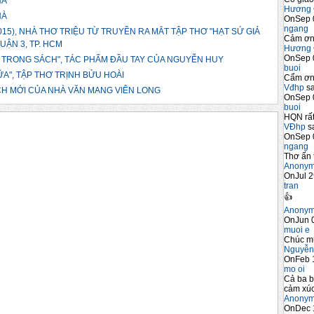
HÀ
Hương 
HÀ
OnSep 
ngang
2015), NHÀ THƠ TRIỆU TỪ TRUYỀN RA MẮT TẬP THƠ "HẠT SỨ GIẢ
Cảm ơn 
UẬN 3, TP. HCM
Hương 
OnSep 
 TRONG SÁCH", TÁC PHẨM ĐẦU TAY CỦA NGUYỄN HUY
buoi
ỮA", TẬP THƠ TRỊNH BỬU HOÀI
Cẩm ơn 
Vđhp
sa
ÁCH MỚI CỦA NHÀ VĂN MANG VIÊN LONG
OnSep 
buoi
HQN rất
VĐhp
sa
OnSep 
ngang
Thơ ấn 
Anony
OnJul 2
tran
👍
Anony
OnJun 0
muoi e
Chúc m
Nguyễn
OnFeb 
mo oi
Cả ba b
cảm xúc
Anony
OnDec 