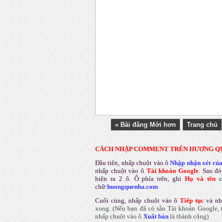
« Bài đăng Mới hơn
Trang chủ
CÁCH NHẬP COMMENT TRÊN HƯƠNG Q
Đầu tiên, nhấp chuột vào ô
Nhập nhận xét củ
nhấp chuột vào ô
Tài khoản Google
.
Sau đó
hiện ra 2 ô. Ô phía trên, ghi
Họ và tên
chữ:
huongquenha.com
Cuối cùng, nhấp chuột vào ô
Tiếp tục
và nh
xong.
(Nếu bạn đã có sẵn Tài khoản Google, t
nhấp chuột vào ô
Xuất bản
là thành công
)