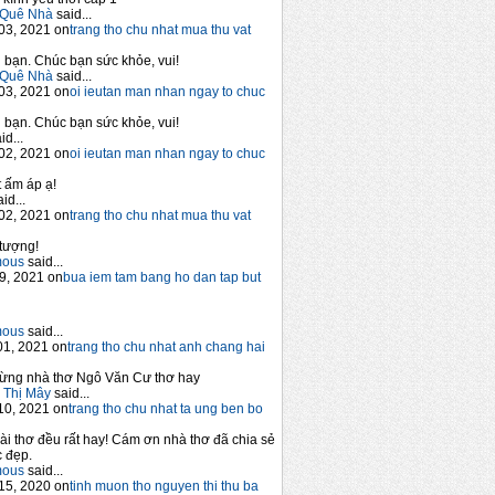
Quê Nhà
said...
03, 2021 on
trang tho chu nhat mua thu vat
bạn. Chúc bạn sức khỏe, vui!
Quê Nhà
said...
03, 2021 on
oi ieutan man nhan ngay to chuc
bạn. Chúc bạn sức khỏe, vui!
id...
02, 2021 on
oi ieutan man nhan ngay to chuc
 ấm áp ạ!
id...
02, 2021 on
trang tho chu nhat mua thu vat
tượng!
mous
said...
9, 2021 on
bua iem tam bang ho dan tap but
mous
said...
1, 2021 on
trang tho chu nhat anh chang hai
ừng nhà thơ Ngô Văn Cư thơ hay
 Thị Mây
said...
10, 2021 on
trang tho chu nhat ta ung ben bo
ài thơ đều rất hay! Cám ơn nhà thơ đã chia sẻ
 đẹp.
mous
said...
15, 2020 on
tinh muon tho nguyen thi thu ba