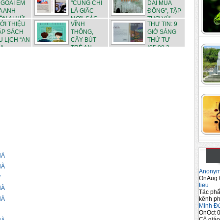
NGOÀI EM
"CŨNG CHỈ
DÀI MÙA
A ANH
LÀ GIẤC
ĐÔNG", TẬP
N AI NỮ...
MƠ", SÁC...
THƠ VỪ...
IỚI THIỆU
VĨNH
THƯ TIN: 9
ẬP SÁCH
THÔNG,
GIỜ SÁNG
U LỊCH “AN
CÂY BÚT
THỨ TƯ
A...
TRẺ AN
(05.08.2...
GIANG VỪ...
HÀ
HÀ
Anony
Ư
OnAug 
tieu
HÀ
Tác phẩ
kênh ph
HÀ
Minh Đ
OnOct 0
Cô giáo