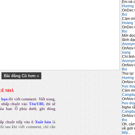
Em nè c
Hương 
OnDec 
tho
Cảm ơn 
Hoàng 
OnDec 
tho
Mới đọc
lãnh đạo
Anony
OnNov 
nang
Chí tình
Anony
OnNov 
tho
Thơ lạ!
Bài đăng Cũ hơn »
Hương 
OnNov 
huu du
Cảm ơn 
UÊ NHÀ
Cangdu
OnNov 
a bạn
rồi viết comment
.
Viết xong,
huu du
 nhấp chuột vào
Tên/URL
thì sẽ
Nghe rấ
của bạn. Ô phía dưới, ghi dòng
Cangdu
OnNov 
tho
ấp chuột tiếp vào ô
Xuất bản
là
Oh, cảm
hì sau khi viết comment, chỉ cần
về giới 
tiếp...