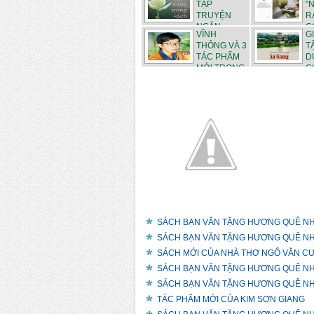
TẬP
"
TRUYỆN
R
NGẮN
CÒ
VĨNH
G
"NGỌC TRO...
THÔNG VÀ 3
T
TÁC PHẨM
D
MỚI TRONG
GI
...
SÁCH BẠN VĂN TẶNG HƯƠNG QUÊ N
SÁCH BẠN VĂN TẶNG HƯƠNG QUÊ N
SÁCH MỚI CỦA NHÀ THƠ NGÔ VĂN C
SÁCH BẠN VĂN TẶNG HƯƠNG QUÊ N
SÁCH BẠN VĂN TẶNG HƯƠNG QUÊ N
TÁC PHẨM MỚI CỦA KIM SƠN GIANG