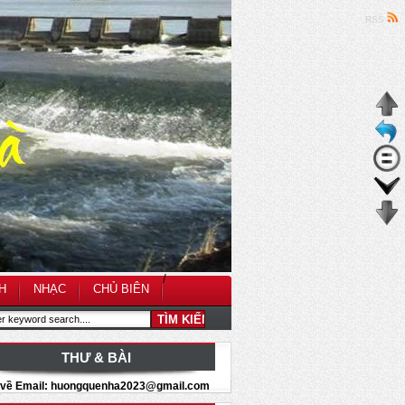
RSS
/
H
NHẠC
CHỦ BIÊN
THƯ & BÀI
i về Email: huongquenha2023@gmail.com