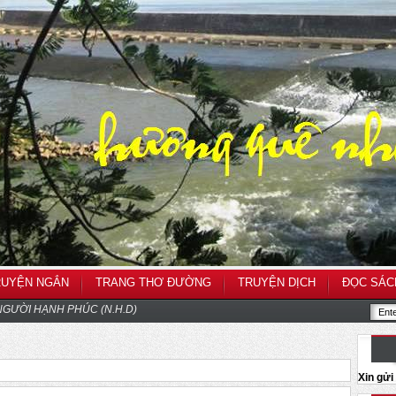
RUYỆN NGẮN
TRANG THƠ ĐƯỜNG
TRUYỆN DỊCH
ĐỌC SÁC
GƯỜI HẠNH PHÚC (N.H.D)
Xin gử