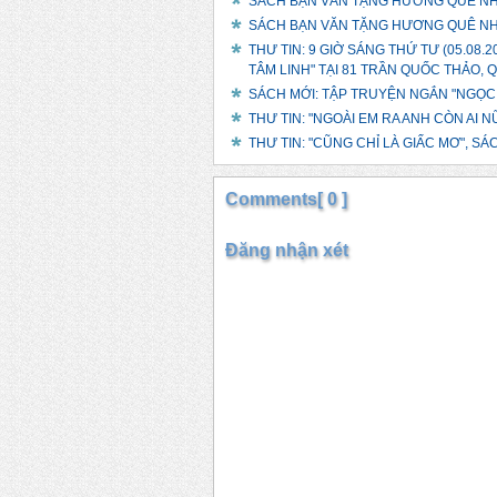
SÁCH BẠN VĂN TẶNG HƯƠNG QUÊ N
SÁCH BẠN VĂN TẶNG HƯƠNG QUÊ N
THƯ TIN: 9 GIỜ SÁNG THỨ TƯ (05.08.
TÂM LINH" TẠI 81 TRẦN QUỐC THẢO, Q
SÁCH MỚI: TẬP TRUYỆN NGẮN "NGỌC
THƯ TIN: "NGOÀI EM RA ANH CÒN AI N
THƯ TIN: "CŨNG CHỈ LÀ GIẤC MƠ", S
Comments[ 0 ]
Đăng nhận xét