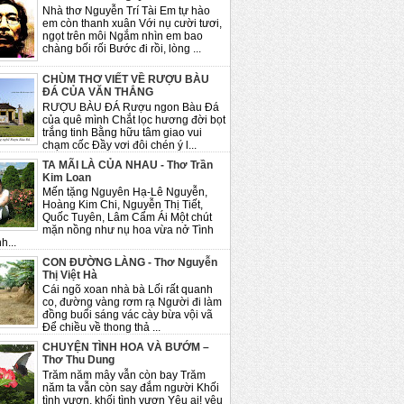
Nhà thơ Nguyễn Trí Tài Em tự hào
em còn thanh xuân Với nụ cười tươi,
ngọt trên môi Ngắm nhìn em bao
chàng bối rối Bước đi rồi, lòng ...
CHÙM THƠ VIẾT VỀ RƯỢU BÀU
ĐÁ CỦA VĂN THẮNG
RƯỢU BÀU ĐÁ Rượu ngon Bàu Đá
của quê mình Chắt lọc hương đời bọt
trắng tinh Bằng hữu tâm giao vui
chạm cốc Đầy vơi đôi chén ý l...
TA MÃI LÀ CỦA NHAU - Thơ Trần
Kim Loan
Mến tặng Nguyên Hạ-Lê Nguyễn,
Hoàng Kim Chi, Nguyễn Thị Tiết,
Quốc Tuyên, Lâm Cẩm Ái Một chút
mặn nồng như nụ hoa vừa nở Tình
h...
CON ĐƯỜNG LÀNG - Thơ Nguyễn
Thị Việt Hà
Cái ngõ xoan nhà bà Lối rất quanh
co, đường vàng rơm rạ Người đi làm
đồng buổi sáng vác cày bừa vội vã
Để chiều về thong thả ...
CHUYỆN TÌNH HOA VÀ BƯỚM –
Thơ Thu Dung
Trăm năm mây vẫn còn bay Trăm
năm ta vẫn còn say đắm người Khối
tình vươn, khối tình vươn Yêu ai! yêu