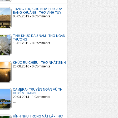
TRANG THƠ CHỦ NHẬT: ĐI GIỮA
BÂNG KHUÂNG - THƠ VĨNH TUY
05.05.2019 - 0 Comments
…
TÌNH KHÚC ĐẦU NĂM - THƠ NGÀN
THƯƠNG
15.01.2015 - 0 Comments
…
KHÚC RU CHIỀU - THƠ NHẤT SINH
26.08.2016 - 0 Comments
…
CAMERA - TRUYỆN NGẮN VŨ THỊ
HUYỀN TRANG
20.04.2014 - 1 Comments
…
HÌNH NHƯ TRONG MẮT LÁ - THƠ