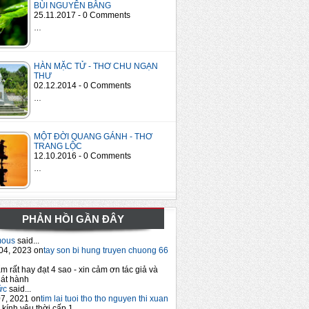
BÙI NGUYÊN BẰNG
25.11.2017 - 0 Comments
…
HÀN MẶC TỬ - THƠ CHU NGẠN
THƯ
02.12.2014 - 0 Comments
…
MỘT ĐỜI QUANG GÁNH - THƠ
TRANG LỘC
12.10.2016 - 0 Comments
…
PHẢN HỒI GẦN ĐÂY
mous
said...
04, 2023 on
tay son bi hung truyen chuong 66
m rất hay đạt 4 sao - xin cảm ơn tác giả và
át hành
ức
said...
7, 2021 on
tim lai tuoi tho tho nguyen thi xuan
 kính yêu thời cấp 1