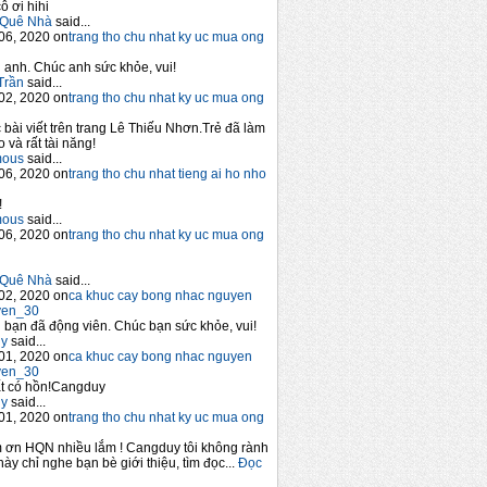
ô ơi hihi
Quê Nhà
said...
06, 2020 on
trang tho chu nhat ky uc mua ong
anh. Chúc anh sức khỏe, vui!
Trần
said...
02, 2020 on
trang tho chu nhat ky uc mua ong
 bài viết trên trang Lê Thiếu Nhơn.Trẻ đã làm
 và rất tài năng!
mous
said...
06, 2020 on
trang tho chu nhat tieng ai ho nho
!
mous
said...
06, 2020 on
trang tho chu nhat ky uc mua ong
Quê Nhà
said...
02, 2020 on
ca khuc cay bong nhac nguyen
yen_30
bạn đã động viên. Chúc bạn sức khỏe, vui!
y
said...
01, 2020 on
ca khuc cay bong nhac nguyen
yen_30
t có hồn!Cangduy
y
said...
01, 2020 on
trang tho chu nhat ky uc mua ong
 ơn HQN nhiều lắm ! Cangduy tôi không rành
này chỉ nghe bạn bè giới thiệu, tìm đọc...
Đọc