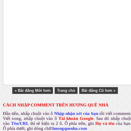
« Bài đăng Mới hơn
Trang chủ
Bài đăng Cũ hơn »
CÁCH NHẬP COMMENT TRÊN HƯƠNG QUÊ NHÀ
Đầu tiên, nhấp chuột vào ô
Nhập nhận xét của bạn
rồi viết comment
Viết xong, nhấp chuột vào ô
Tài khoản Google
.
Sau đó nhấp chuộ
vào
Tên/URL
thì sẽ hiện ra 2 ô. Ô phía trên, ghi
Họ và tên
của bạn
Ô phía dưới, ghi dòng chữ:
huongquenha.com