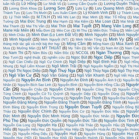
Lữ Hồng
(3)
Lương Duyên Thắn
luân hồi
(1)
Lư Nhất Vũ
(1)
Lương Cẩm Quyên
(1)
Lương Sơn
(27)
(3)
Lưu Ly
(6)
Lưu Quang Minh
(15)
Lương Đình Khoa
(1)
Lư
Lý Khánh Vinh
(15)
Thành Tựu
(1)
Lưu Thị Mười
(2)
Lưu Xuân Cảnh
(2)
Lý Thành Lon
M.T.N.H
(7)
(1)
Lý Thời Miễn
(1)
Mã Nhị Lan
(1)
Mạc Minh
(2)
Mạc Tố Hồng
(1)
Mạ
Mai Đức Trung
(6)
Mai Loan
(12)
Tường
(2)
Mai Hạnh
(1)
Mai Kiệm
(1)
Mai Nhật
(2
Mai Tuyết
(37)
Mang Viên Long
(63
Mai Thìn
(3)
Mai Thanh
(1)
Mai Thị Vân
(1)
Marie Hải Miên
(4)
Mẫu Đơn
(1)
Mèo Con
(1)
Mi Thu
(1)
Miên Đức Thắng
(2)
Miên Lin
Minh Đan (Lọ Lem Đất Võ)
(6)
Minh Nguyên
(15)
Minh Nguyễ
(1)
Minh Châu
(2)
Minh Vy
(25)
(3)
Minh Nguyệt
(15)
Minh Nguyệt (NT)
(1)
Minh Nhân Tông
(1)
Mỗ
Mộng Cầm
(8)
Mùa Xanh
(3
tháng một tác giả và một bài thơ hay
(2)
Mộng Nam
(1)
MỸ THUẬT
(6)
Mưa
(1)
Mường Mán
(1)
My Tiên
(1)
Mỹ Vân
(1)
Nam Art
(2)
Nam Ca
Ngàn Thương
(33)
Nam Thi
(17)
NCCGL
(4)
(1)
Năm Bửu
(1)
Nấm Độc
(1)
Ngà
Ngọc Diệp
(35)
Ngọc Bút
(8)
Đẹp Tươi
(1)
nghệ thuật.
(1)
nghiên cứu
(1)
Ngọc Thịn
Ngô Diệp
(6)
Ngô Đình Hải
(7)
(1)
Ngô Càn Chiểu
(1)
Ngô Cự Chính
(2)
Ngô Hồn
Ngô Minh Trãi
(3)
Nhung
(1)
Ngô Liêm Khoan
(1)
Ngô Nguyên Ngiễm
(1)
Ngô Thị Ho
Ngô Thuý Nga
(30)
Ngô Thị Ngọc Diệp
(10)
Ngô Thúy Nga
(16)
Ngô Thy Họ
(1)
Ngô Văn Cư
(52)
(7)
Ngô Văn Giảng
(11)
Ngô Văn Khanh
(17)
Ngô Viết Hòa
(2
Nguyễn An Bình
(70)
Nguyễn An Đình
(4)
Nguyễn
(1)
Nguyễn Ánh 9
(1)
Nguyễn B
Nguyê
Nhân
(1)
Nguyễn Bích Sao Linh
(1)
Nguyễn Bình
(1)
Nguyễn Bính Hồng Cầu
(2)
Cẩn
(26)
Nguyễn Chinh
(4)
Nguyễn Châu
(2)
Nguyễn Công Thụ
(2)
Nguyễn Côn
Nguyễ
Tùng Chinh
(1)
Nguyễn Cử Tú Quỳnh
(2)
Nguyên Diệp
(1)
Nguyễn Dũng
(1)
Duy Khương
(6)
Nguyễn Duy Thịnh
(3)
Nguyễn Duy Phương
(1)
Nguyễn Đại Duẩn
(2
Nguyễn Đặng Mừng
(3)
Nguyễn Đăng Thanh
(20)
Nguyễn Đăng Trình
(4)
Nguyễ
Nguyễn Đoan Tuyết
(25)
Đình Bảng
(1)
Nguyễn Đình Trọng
(1)
Nguyễn Đồng Bộ
Nguyễn Đức Chính
(5)
Nguyễ
Thảo
(1)
Nguyễn Đức Cơ
(1)
Nguyễn Đức Mậu
(2)
Nguyễn Đứ
Đức Minh
(6)
Nguyễn Đức Minh Hùng
(10)
Nguyễn Đức Nhân
(1)
Phú Thọ
(26)
Nguyễn Đức Quyền
(4)
Nguyễn Đức Tấn
(6)
Nguyễn Đức Tình
(4
Nguyên Hạ
(11)
Nguyễ
Nguyễn Gia Long
(1)
Nguyễn Hải Thảo
(2)
Nguyễn Hậu
(2)
Hiếu
(8)
Nguyễn Hiếu Học
(2)
Nguyễn Hòa Hiệp
(2)
Nguyễn Hoài Ân
(1)
Nguyễn Hoàn
Nguyễn Huệ
(3)
Nguyễn Huy
(3
Thức
(2)
Nguyễn Hồng Diệu
(1)
Nguyên Hùng
(1)
Nguyễn Huy (HD)
(1)
Nguyễn Huy Khôi
(1)
Nguyễn Huỳnh
(1)
Nguyễn Hữu Minh
(1