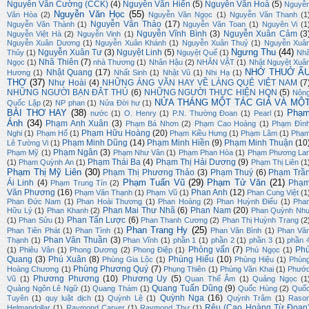
Nguyễn Văn Cường (CCK)
(4)
Nguyễn Văn Hiến
(5)
Nguyễn Văn Hoà
(5)
Nguyễ
Nguyễn Văn Học
(55)
Văn Hòa
(2)
Nguyễn Văn Ngọc
(1)
Nguyễn Văn Thanh
(1
Nguyễn Văn Thảo
(17)
Nguyễn Văn Thành
(1)
Nguyễn Văn Toan
(1)
Nguyên Vi
(1
Nguyễn Vĩnh Bình
(3)
Nguyễn Xuân Cảm
(3
Nguyễn Việt Hà
(2)
Nguyễn Vinh
(1)
Nguyễn Xuân Dương
(1)
Nguyễn Xuân Khánh
(1)
Nguyễn Xuân Thuỷ
(1)
Nguyễn Xuâ
Ngưng Thu
(44)
Nguyễn Xuân Tư
(3)
Nguyệt Linh
(5)
Thủy
(1)
Nguyệt Quế
(1)
Nh
Nhã Thiên
(7)
Ngọc
(1)
nhà Thương
(1)
Nhân Hậu
(2)
NHÂN VẬT
(1)
Nhật Nguyệt Xuâ
NHỚ THUỞ Ấ
Nhật Quang
(17)
Hương
(1)
Nhất Sinh
(1)
Nhật Vũ
(1)
Nhi Hạ
(1)
THƠ
(37)
Như Hoài
(4)
NHỮNG ÁNG VĂN HAY VỀ LÀNG QUÊ VIỆT NAM
(7
NHỮNG NGƯỜI BẠN ĐÂT THỦ
(6)
NHỮNG NGƯỜI THỰC HIỆN HQN
(5)
Nôn
NỬA THÁNG MỘT TÁC GIẢ VÀ MỘ
Quốc Lập
(2)
NP phan
(1)
Nửa Đời hư
(1)
BÀI THƠ HAY
(38)
Phạ
nước
(1)
O. Henry
(1)
P.N. Thường Đoan
(1)
Pearl
(1)
Ánh
(34)
Phạm Anh Xuân
(3)
Phạm Bá Nhơn
(2)
Phạm Cao Hoàng
(1)
Phạm Đìn
Phạm Hữu Hoàng
(20)
Nghi
(1)
Phạm Hổ
(1)
Phạm Kiều Hưng
(1)
Phạm Lâm
(1)
Phạ
Phạm Minh Dũng
(14)
Phạm Minh Hiền
(9)
Phạm Minh Thuận
(10
Lê Tường Vi
(1)
Phạm Ngân
(3)
Phạm Mỹ
(1)
Phạm Như Vân
(1)
Phạm Phan Hòa
(1)
Phạm Phương La
Phạm Thái Ba
(4)
Phạm Thị Hải Dương
(9)
(1)
Phạm Quỳnh An
(1)
Phạm Thị Liên
(1
Phạm Thị Mỹ Liên
(30)
Phạm Thị Phương Thảo
(3)
Phạm Thuý
(6)
Phạm Trầ
Phạm Tuấn Vũ
(29)
Phạm Tử Văn
(21)
Ái Linh
(4)
Phạ
Phạm Trung Tín
(2)
Văn Phương
(16)
Phan Anh
(12)
Phạm Văn Thạnh
(1)
Phạm Vũ
(1)
Phan Cung Việt
(1
Phan Đức Nam
(1)
Phan Hoài Thương
(1)
Phan Hoàng
(2)
Phan Huỳnh Điểu
(1)
Pha
Phan Mai Thư Nhã
(6)
Phan Nam
(20)
Hữu Lý
(1)
Phan Khanh
(2)
Phan Quỳnh Nh
Phan Tấn Lược
(6)
(1)
Phan Sửu
(1)
Phan Thanh Cương
(2)
Phan Thị Huỳnh Trang
(2
Phan Trang Hy
(25)
Phan Tiên Phát
(1)
Phan Tình
(1)
Phan Văn Bình
(1)
Phan Vă
Phan Văn Thuần
(3)
Thạnh
(1)
Phan Vĩnh
(1)
phần 1
(1)
phần 2
(1)
phần 3
(1)
phần 
Phỏng vấn
(7)
Ph
(1)
Phiêu Vân
(1)
Phong Dương
(2)
Phong Điệp
(1)
Phú Ngọc
(1)
Quang
(3)
Phú Xuân
(8)
Phùng Hiếu
(10)
Phùng Gia Lộc
(1)
Phùng Hiệu
(1)
Phùn
Phùng Phương Quý
(7)
Hoàng Chương
(1)
Phụng Thiên
(1)
Phùng Văn Khai
(1)
Phướ
Phương Phương
(10)
Phương Uy
(5)
Vũ
(1)
Quan Thế Âm
(1)
Quảng Ngọc
(1
Quang Tuấn Dũng
(9)
Quảng Ngôn Lê Ngữ
(1)
Quang Thám
(1)
Quốc Hùng
(2)
Quố
Quỳnh Nga
(16)
Tuyên
(1)
quy luật dịch
(1)
Quỳnh Lệ
(1)
Quỳnh Trâm
(1)
Raso
Rêu (Cao Hoàng Từ Đoan
Helmandollar
(1)
Raymond Carver
(1)
Raymond Thư
(1)