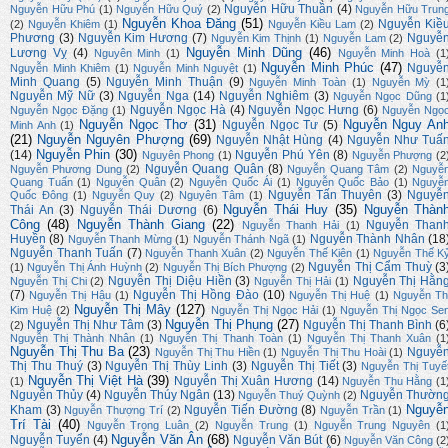
Nguyễn Hữu Thuần
(4)
Nguyễn Hữu Phú
(1)
Nguyễn Hữu Quý
(2)
Nguyễn Hữu Trun
Nguyễn Khoa Đăng
(51)
Nguyễn Kiề
(2)
Nguyễn Khiêm
(1)
Nguyễn Kiều Lam
(2)
Phương
(3)
Nguyễn Kim Hương
(7)
Nguyễ
Nguyễn Kim Thịnh
(1)
Nguyễn Lam
(2)
Nguyễn Minh Dũng
(46)
Lương Vỵ
(4)
Nguyên Minh
(1)
Nguyễn Minh Hoà
(1
Nguyễn Minh Phúc
(47)
Nguyễ
Nguyễn Minh Khiêm
(1)
Nguyễn Minh Nguyệt
(1)
Minh Quang
(5)
Nguyễn Minh Thuận
(9)
Nguyễn Minh Toàn
(1)
Nguyễn Mỳ
(1
Nguyễn Mỹ Nữ
(3)
Nguyễn Nga
(14)
Nguyễn Nghiêm
(3)
Nguyễn Ngọc Dũng
(1
Nguyễn Ngọc Hà
(4)
Nguyễn Ngọc Hưng
(6)
Nguyễn Ngọc Đặng
(1)
Nguyễn Ngọ
Nguyễn Ngọc Thơ
(31)
Nguyễn Nguy An
Nguyễn Ngọc Tư
(5)
Minh Anh
(1)
(21)
Nguyễn Nguyên Phượng
(69)
Nguyễn Nhật Hùng
(4)
Nguyễn Như Tuấ
Nguyễn Phin
(30)
(14)
Nguyễn Phú Yên
(8)
Nguyên Phong
(1)
Nguyễn Phượng
(2
Nguyễn Quang Quân
(8)
Nguyễn Phương Dung
(2)
Nguyễn Quang Tâm
(2)
Nguyễ
Quang Tuấn
(1)
Nguyễn Quân
(2)
Nguyễn Quốc Ái
(1)
Nguyễn Quốc Bảo
(1)
Nguyễ
Nguyễn Tấn Thuyên
(3)
Nguyễ
Quốc Đông
(1)
Nguyễn Quy
(2)
Nguyên Tâm
(1)
Nguyễn Thái Huy
(35)
Nguyễn Thàn
Thái An
(3)
Nguyễn Thái Dương
(6)
Công
(48)
Nguyễn Thành Giang
(22)
Nguyễn Than
Nguyễn Thanh Hải
(1)
Huyền
(8)
Nguyễn Thành Nhân
(18
Nguyễn Thanh Mừng
(1)
Nguyễn Thánh Ngã
(1)
Nguyễn Thanh Tuấn
(7)
Nguyễn Thanh Xuân
(2)
Nguyễn Thế Kiên
(1)
Nguyễn Thế K
Nguyễn Thị Cẩm Thuỳ
(3
(1)
Nguyễn Thị Ánh Huỳnh
(2)
Nguyễn Thị Bích Phượng
(2)
Nguyễn Thị Diệu Hiền
(3)
Nguyễn Thị Hằn
Nguyễn Thị Chi
(2)
Nguyễn Thị Hải
(1)
(7)
Nguyễn Thị Hồng Đào
(10)
Nguyễn Thị Hậu
(1)
Nguyễn Thị Huệ
(1)
Nguyễn Th
Nguyễn Thị Mây
(127)
Kim Huệ
(2)
Nguyễn Thị Ngọc Hải
(1)
Nguyễn Thị Ngọc Se
Nguyễn Thị Phụng
(27)
Nguyễn Thị Như Tâm
(3)
Nguyễn Thị Thanh Bình
(6
(2)
Nguyễn Thị Thành Nhân
(1)
Nguyễn Thị Thanh Toàn
(1)
Nguyễn Thị Thanh Xuân
(1
Nguyễn Thị Thu Ba
(23)
Nguyễ
Nguyễn Thị Thu Hiền
(1)
Nguyễn Thị Thu Hoài
(1)
Thị Thu Thuý
(3)
Nguyễn Thị Thùy Linh
(3)
Nguyễn Thị Tiết
(3)
Nguyễn Thị Tuyế
Nguyễn Thị Việt Hà
(39)
Nguyễn Thị Xuân Hương
(14)
(1)
Nguyễn Thu Hằng
(1
Nguyễn Thủy
(4)
Nguyễn Thúy Ngân
(13)
Nguyễn Thườn
Nguyễn Thuý Quỳnh
(2)
Nguyễ
Kham
(3)
Nguyễn Tiến Đường
(8)
Nguyễn Thượng Trí
(2)
Nguyễn Trần
(1)
Trí Tài
(40)
Nguyễn Trọng Luân
(2)
Nguyễn Trung
(1)
Nguyễn Trung Nguyên
(1
Nguyễn Văn Ân
(68)
Nguyễn Tuyển
(4)
Nguyễn Văn Bút
(6)
Nguyễn Văn Công
(2