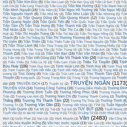
Hội
(17)
Trần Kim Đức
(5)
Trần Kim Loan
(2)
Trần Kim Quy
(1)
Trần Lê Sơn Ý
(2)
Trầ
Trần Mai Hường
(11)
Linh Chi
(1)
Trần Long Thạch
(1)
Trần Lưu
(1)
Trần Mạnh Hảo
(1
Trần Minh Nguyệt
(16)
Trần Ngọc Hồ Trường
(4)
Trần Ngọc Mỹ
(11
Trần Năm
(1)
Trần Nguyên Hạnh
(6)
Trần Như Luận
(3)
Trần Nhã My
(2)
Trần Nhương
(1)
Trầ
Trần Quang Dũng
(4)
Trần Quang Khanh
(12)
Phù Nam
(1)
Trần Quang Lộc
(1
Trần Quang Ngân
(10)
Trần Quốc Tiến
(8)
Trần Quốc Toàn
(1)
Trần Quốc Việt
(1
Trần Tâm
(7)
Trần Thái Hưng
(5)
Trần Thanh Hải
(3)
Trầ
Trần Thành Nghĩa
(1)
Thế Nhân
(13)
Trần Thi Ca
(9)
Trần Thị Bích Thu
(1)
Trần Thị Cổ Tích
(2)
Trần Th
Trần Thị Huyền Trang
(3)
Trần Th
Huệ
(1)
Trần Thị Mai
(1)
Trần Thị Ngọc Hồng
(1)
Thanh
(5)
Trần Thị Thương Thương
(4)
Trầ
Trần Thị Thắng
(1)
Trần Thị Trúc Hạ
(1)
Thị Uyên
(8)
Trần Thiện
(3)
Trần Thuậ
Trần Thiện Tuấn
(1)
Trần Thoại Nguyên
(2)
(7)
Trần Thúy Lành
(6)
Trần Thuỳ Trang
(1)
Trần Thư
(1)
Trần Thương Nhiều
(1)
Trầ
Trần Tuấ
Trọng Hưng
(2)
Trần Trọng Tân
(1)
Trần Trọng Vũ
(2)
Trần Tuấn Anh
(2)
Thanh
(10)
Trần Văn Bạn
(16)
Trần Văn Nhân
(5)
Trần Vạn Giã
(2)
Trần Văn Thiê
Trần Võ Thành Văn
(24)
Trần Viết Dũng
(11)
(1)
Trần Việt
(1)
Triết học
(2)
Triều Â
Triệu Từ Truyền
(30)
Trịn
(2)
Triều Châu
(1)
Triều La Vỹ
(2)
Triệu Lam Châu
(1)
Bửu Hoài
(106)
Trịnh Hoài Linh
(5)
Trịnh Huy
(4)
Trịnh Duy Sơn
(2)
Trịnh Thuỳ M
(1)
Trịnh Tuyên
(1)
Trịnh Viết Hiền
(1)
Trịnh Viết Hiệp
(1)
Trịnh Yến
(2)
Trọng Mật
(2)
tr
Trúc Giang
(4)
Trúc Thanh Tâm
(12)
Trú
vương
(1)
Trúc Lập
(1)
Trúc Linh Lan
(2)
Thuyên
(3)
Truyệ
trung quốc
(1)
Trung Trung Đỉnh
(1)
Trung Y
(1)
Truong Nguyen
(1)
TRUYỆN NGẮN
(1173
dài
(10)
TRUYỆN DỊCH
(17)
Truyện ký
(2)
TRUYỆN VỪA
(14)
Trương Công Tưởng
(16)
Trương Đìn
Trương Diễm Phiến
(1)
Phượng
(8)
Trương Đình Tuấn
(3)
Trương Hồng Phúc
(14)
Trương Huỳnh Nh
Trườn
Trương Nam Chi
(5)
Trân
(2)
Trương Lan Anh
(1)
Trương Thanh Cường
(2)
Thắng
(65)
Trương Thị Thanh Tâm
(22)
Trường Thịnh
(6
Trương Thị Thúy
(2)
Trương Văn Dân
(21)
Tuấn Nguyễ
Trương Tri
(2)
Trương Viết Hùng
(1)
TTM
(1)
TÙY BÚT
(120)
(7)
Tuấn Quỳnh
(3)
Tuệ Mỹ
(1)
Tuti
(2)
Tuỳ bút
(2)
Tuyết Nhung
(2
Tuyết Vân
(1)
tứ đại mỹ nhân
(1)
Tường Vi
(1)
TX
(1)
Út Lãng Tử
(1)
Uyên Khuê
(2)
Uyê
Văn
(2483)
Minh
(1)
Uyển Phan
(1)
Vạn Lộc
(1)
Vành Khuyên
(1)
Văn Công M
văn hóa truyền thống
(5)
Văn học nước ngoài
(13)
(2)
Văn Lưu
(1)
Văn Nguyên
(1