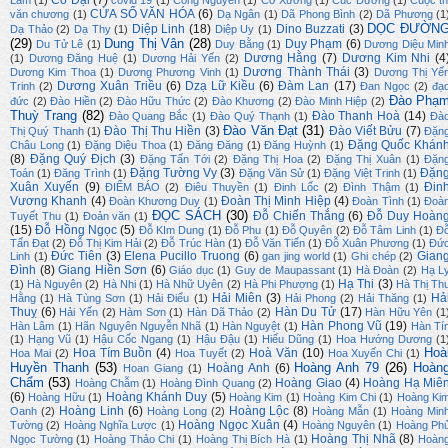
Cỏ Dại
(7)
Lâm
(1)
covid 19
(1)
Công Nguyễn
(1)
Cơ Xương
(1)
Cúc Dương
(1)
Cuộc th
CỬA SỔ VĂN HÓA
(6)
văn chương
(1)
Dạ Ngân
(1)
Dã Phong Bình
(2)
Dã Phương
(1
DỌC ĐƯỜN
Diệp Linh
(18)
Dino Buzzati
(3)
Dạ Thảo
(2)
Dạ Thy
(1)
Diệp Uy
(1)
(29)
Dung Thị Vân
(28)
Duy Phạm
(6)
Du Tử Lê
(1)
Duy Bằng
(1)
Dương Diệu Min
Dương Hằng
(7)
Dương Kim Nhi
(4
(1)
Dương Đăng Huệ
(1)
Dương Hải Yến
(2)
Dương Thành Thái
(3)
Dương Kim Thoa
(1)
Dương Phương Vinh
(1)
Dương Thị Yế
Dương Xuân Triều
(6)
Dzạ Lữ Kiều
(6)
Đàm Lan
(17)
Trinh
(2)
Đan Ngọc
(2)
đạ
Đào Phạ
đức
(2)
Đào Hiền
(2)
Đào Hữu Thức
(2)
Đào Khương
(2)
Đào Minh Hiệp
(2)
Thuỳ Trang
(82)
Đào Thanh Hoà
(14)
Đào Quang Bắc
(1)
Đào Quý Thạnh
(1)
Đà
Đào Văn Đạt
(31)
Đào Thị Thu Hiền
(3)
Đào Viết Bửu
(7)
Thị Quý Thanh
(1)
Đặn
Đặng Quốc Khán
Châu Long
(1)
Đặng Diệu Thoa
(1)
Đăng Đăng
(1)
Đăng Huỳnh
(1)
(8)
Đặng Quý Địch
(3)
Đặng Tấn Tới
(2)
Đặng Thị Hoa
(2)
Đặng Thị Xuân
(1)
Đặn
Đặng Tường Vy
(3)
Đặn
Toán
(1)
Đăng Trình
(1)
Đặng Văn Sử
(1)
Đặng Việt Trinh
(1)
Xuân Xuyến
(9)
Đin
ĐIỂM BÁO
(2)
Điêu Thuyền
(1)
Đinh Lốc
(2)
Đình Thậm
(1)
Vương Khanh
(4)
Đoàn Thị Minh Hiệp
(4)
Đoàn Khương Duy
(1)
Đoàn Tình
(1)
Đoà
ĐỌC SÁCH
(30)
Đỗ Chiến Thắng
(6)
Đỗ Duy Hoàn
Tuyết Thu
(1)
Đoản văn
(1)
(15)
Đỗ Hồng Ngọc
(5)
Đỗ KIm Dung
(1)
Đỗ Phu
(1)
Đỗ Quyên
(2)
Đỗ Tâm Linh
(1)
Đ
Tấn Đạt
(2)
Đỗ Thị Kim Hải
(2)
Đỗ Trúc Hàn
(1)
Đỗ Văn Tiến
(1)
Đỗ Xuân Phương
(1)
Đứ
Đức Tiên
(3)
Elena Pucillo Truong
(6)
Gian
Linh
(1)
gan jing world
(1)
Ghi chép
(2)
Đình
(8)
Giang Hiền Sơn
(6)
Giáo dục
(1)
Guy de Maupassant
(1)
Hà Đoàn
(2)
Hạ L
Hạ Thi
(3)
(1)
Hà Nguyên
(2)
Hà Nhi
(1)
Hà Nhữ Uyên
(2)
Hà Phi Phượng
(1)
Hà Thị Th
Hải Miên
(3)
Hả
Hằng
(1)
Hà Tùng Sơn
(1)
Hải Điểu
(1)
Hải Phong
(2)
Hải Thăng
(1)
Thuỵ
(6)
Hàn Du Tử
(17)
Hải Yến
(2)
Hàm Sơn
(1)
Hàn Dã Thảo
(2)
Hàn Hữu Yên
(1
Hàn Phong Vũ
(19)
Hàn Lâm
(1)
Hãn Nguyên Nguyễn Nhã
(1)
Hàn Nguyệt
(1)
Hàn Tí
(1)
Hạng Vũ
(1)
Hậu Cốc Ngang
(1)
Hậu Đậu
(1)
Hiếu Dũng
(1)
Hoa Hướng Dương
(1
Hoà
Hoa Tím Buồn
(4)
Hoà Văn
(10)
Hoa Mai
(2)
Hoa Tuyết
(2)
Hoa Xuyến Chi
(1)
Huyền Thanh
(53)
Hoàng Anh 79
(26)
Hoàn
Hoàng Anh
(6)
Hoan Giang
(1)
Chẩm
(53)
Hoàng Giao
(4)
Hoàng Hạ Miê
Hoàng Chẫm
(1)
Hoàng Đình Quang
(2)
(6)
Hoàng Khánh Duy
(5)
Hoàng Hữu
(1)
Hoàng Kim
(1)
Hoàng Kim Chi
(1)
Hoàng Ki
Hoàng Linh
(6)
Hoàng Lộc
(8)
Oanh
(2)
Hoàng Long
(2)
Hoàng Mẫn
(1)
Hoàng Min
Hoàng Ngọc Xuân
(4)
Tường
(2)
Hoàng Nghĩa Lược
(1)
Hoàng Nguyên
(1)
Hoàng Ph
Hoàng Thị Nhã
(8)
Ngọc Tường
(1)
Hoàng Thảo Chi
(1)
Hoàng Thị Bích Hà
(1)
Hoàn