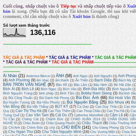
Cuối cùng, nhấp chuột vào ô
Tiếp tục
và nhấp chuột tiếp vào ô
Xuấ
bản
là xong.
(Nếu bạn đã có sẵn Tài khoản Google, thì sau khi viế
comment, chỉ cần nhấp chuột vào ô
Xuất bản
là thành công
)
Số lượt xem tháng trước
136,116
-------------------------------------------------------------------------
TÁC GIẢ & TÁC PHẨM
*
TÁC GIẢ & TÁC PHẨM
*
TÁC GIẢ & TÁC PHẨ
*
TÁC GIẢ & TÁC PHẨM
*
TÁC GIẢ & TÁC PHẨM
-----------------------------------
-------------------------------------------------------------------------------------------------------------
--------------
Ái Nhân
(21)
ẢNH
(58)
Anh Phon
Ambrose Bierce
(1)
Anh Ngọc
(1)
Anh Nguyên
(1)
(4)
Anh Phương
(9)
Bạch Diệp
(5)
âm nhạc
(2)
âm thanh
(1)
Ân Thiên
(1)
Bách Mỵ
(2
BÀN TRÒN VĂN NGHỆ
(87)
Bảo Hồ
(1)
Bảo Lâm
(1)
Bảo Ninh
(2)
Bé Hải Dân
(1
Bích Ái
(3)
Bích Lê
(4)
Bình Địa Mộc
(3)
Bích Ngọc
(1)
Bích Vân
(2)
Bình Nguyên
(1
Bobby Nam Giang
(3)
Bình Nguyên Trang
(2)
binh pháp
(1)
Bình Tâm
(1)
Bùi Anh Sắ
Bùi Đức Ánh
(66)
Bùi Hoài Vân
(5
(1)
Bùi Công Thuấn
(1)
Bùi Danh Hải Phong
(1)
Bùi Nguyên Bằng
(25)
Bùi Nhựa
(4)
Bù
Bùi Huyền Tương
(2)
Bùi Hữu Phước
(1)
Văn Bồng
(5)
BÚT KÝ
(17)
Bùi Việt Thắng
(2)
Ca Dao
(2)
Cao Duy Thảo
(1)
Cao Ki
Cao Thị Thu Hà
(3)
Quy
(1)
Cao Thọ Thêm
(2)
Cao Thoại Châu
(1)
Cao Thu Hà
(1)
Ca
Cao Văn Tam
(5)
Cát Du
(7)
Cẩm Lệ
(4)
Trọng Quế
(1)
Catherine Mansfield
(1)
Cẩ
Tú Cầu
(1)
Chàng Cát
(1)
Chánh Đức
(1)
CHÀO XUÂN 2014
(1)
CHÂN DUNG VĂ
Châu Thạch
(9)
NGHỆ SĨ
(2)
Châu Đoàn
(1)
Châu Quang Phước
(1)
Châu Thường Vin
CHỦ BIÊN
(141)
(1)
Chí Anh
(1)
Chính Đức
(1)
chủ
(1)
Chu Giang Phong
(1)
Chu La
Chu Ngạn Thư
(10)
Chu Trầm Nguyên Minh
(16)
(2)
Chu Vương Miện
(1)
Chúa Sơ