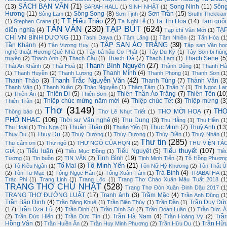
SÁCH BẠN VĂN
(71)
(13)
Song Ninh
(11)
Sôn
SARAH HALL
(1)
SINH NHẬT
(1)
Hương
(11)
Sông Song
(8)
Sơn Trần
(15)
Sông Lam
(1)
Sơn Tịnh
(2)
Sruthi Thekkia
T.T.Hiếu Thảo
(22)
Tạ Thị Hoa
(14)
Tam quố
(1)
Stephen Crane
(1)
Tạ Nghi Lễ
(1)
TẢN VĂN
(230)
TẠP BÚT
(624)
diễn nghĩa
(4)
TẠ
Tạp chí Văn Mới
(1)
CHÍ VN BÌNH DƯƠNG
(11)
Tashi Dawa
(1)
Tâm Lãng
(1)
Tâm Nhiên
(2)
Tấn Hòa
(1
TẬP SAN ÁO TRẮNG
(39)
Tần Khánh
(4)
Tân Vương Huy
(1)
Tập san Văn họ
nghệ thuật Hương Quê Nhà
(1)
Tây bá hầu Cơ Phát
(1)
Tây Du Ký
(1)
Tây Sơn bi hùn
Thạch Đà
(7)
Thạch Sene
(5
truyện
(2)
Thạch Anh
(2)
Thạch Cầu
(1)
Thạch Lam
(1)
Thanh Bình Nguyên
(27)
Thái An Khánh
(2)
Thái Hoà
(1)
Thành Dũng
(1)
Thanh Hả
Thanh Minh
(4)
(1)
Thanh Huyền
(2)
Thanh Lương
(2)
Thanh Phong
(1)
Thanh Sơn
(1
Thanh Trắc Nguyễn Văn
(42)
Thanh Thảo
(3)
Thanh Tùng
(7)
Thành Văn
(3
Thạnh Văn
(1)
Thanh Xuân
(2)
Thảo Nguyễn
(1)
Thâm Tâm
(1)
Thần Y
(1)
Thi Ngọc La
Thiên Di
(5)
Thiên Thần Áo Trắng
(7)
Thiên Tôn
(10
(1)
Thiên Ân
(1)
Thiên Sơn
(1)
Thiệp chúc mừng năm mới
(4)
Thiệp chúc Tết
(3)
Thiệp mừng
(3
Thiên Trần
(1)
Thơ
(3149)
TH
THƠ MỜI HOẠ
(7)
Thông báo
(1)
Thơ Lê Nhựt Triết
(1)
PHỔ NHẠC
(106)
Thời sự Văn nghệ
(6)
Thu Dung
(3)
Thu Hằng
(1)
Thu Hiền
(1
Thuận Thảo
(8)
Thục Minh
(7)
Thuỳ Anh
(13
Thu Hoài
(1)
Thu Nga
(1)
Thuận Yến
(1)
Thụy Du
(3)
Thuỵ Du
(1)
Thuỳ Dương
(1)
Thùy Dương
(1)
Thủy Điền
(1)
Thuỳ Nhân
(1
Thư tin
(285)
Thư cảm ơn
(1)
Thư ngỏ
(1)
THƯ NGỎ CỦA HQN
(2)
THƯ VIỆN TÁ
Tiểu thuyết
(107)
Tiểu luận
(4)
Tiểu Nguyệt
(5)
GIẢ
(1)
Tiểu Mục Đồng
(1)
Tiê
Tịnh Bình
(19)
Tương
(1)
Tin buồn
(2)
TIN VĂN
(2)
Tịnh Minh Tiến
(2)
Tô Hồng Phươn
Tô Minh Yến
(21)
Tố Mai
(3)
(1)
Tô Kiều Ngân
(1)
Tôn Nữ Hỷ Khương
(2)
Tôn Thất Ú
Trà Bình
(4)
(2)
Tôn Tư Mạc
(1)
Tống Ngọc Hân
(1)
Tống Xuân Tám
(1)
TRABATHA
(1
Trác Phi
(1)
Trang Linh
(1)
Trang Lộc
(1)
Trang Thơ Chào Xuân Mậu Tuất 2018
(1
TRANG THƠ CHỦ NHẬT
(528)
Trang Thơ Đón Xuân Đinh Dậu 2017
(1
TRANG THƠ ĐƯỜNG LUẬT
(17)
Tranh ảnh
(3)
Trầm Mặc
(4)
Trần Anh Dũng
(1
Trần Bảo Định
(4)
Trần Duy Đứ
Trần Băng Khuê
(1)
Trần Biên Thùy
(1)
Trần Dần
(1)
(17)
Trần Dzạ Lữ
(4)
Trần Định
(1)
Trần Đình Sử
(2)
Trần Đoàn Luận
(1)
Trần Đức Á
Trần Hà Nam
(4)
Trầ
(2)
Trần Đức Hiển
(1)
Trần Đức Tín
(1)
Trần Hoàng Vy
(2)
Hồng Vân
(5)
Trần Hữ
Trần Huiền Ân
(2)
Trần Huy Minh Phương
(2)
Trần Hữu Du
(1)