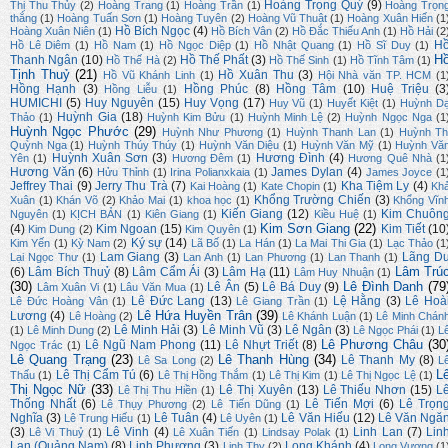
Hoàng Trọng Quý
(9)
Thị Thu Thủy
(2)
Hoàng Trang
(1)
Hoàng Trần
(1)
Hoàng Trọn
thắng
(1)
Hoàng Tuấn Sơn
(1)
Hoàng Tuyên
(2)
Hoàng Vũ Thuật
(1)
Hoàng Xuân Hiến
(1
Hồ Bích Ngọc
(4)
Hoàng Xuân Niên
(1)
Hồ Bích Vân
(2)
Hồ Đắc Thiếu Anh
(1)
Hồ Hải
(2
H
Hồ Lê Diêm
(1)
Hồ Nam
(1)
Hồ Ngọc Diệp
(1)
Hồ Nhật Quang
(1)
Hồ Sĩ Duy
(1)
H
Thanh Ngân
(10)
Hồ Thế Phất
(3)
Hồ Thế Hà
(2)
Hồ Thế Sinh
(1)
Hồ Tĩnh Tâm
(1)
Tịnh Thuỷ
(21)
Hồ Xuân Thu
(3)
Hồ Vũ Khánh Linh
(1)
Hội Nhà văn TP. HCM
(1
Hồng Hạnh
(3)
Hồng Phúc
(8)
Hồng Tâm
(10)
Huệ Triệu
(3
Hồng Liễu
(1)
HUMICHI
(5)
Huy Nguyên
(15)
Huy Vọng
(17)
Huy Vũ
(1)
Huyết Kiệt
(1)
Huỳnh D
Huỳnh Gia
(18)
Thảo
(1)
Huỳnh Kim Bửu
(1)
Huỳnh Minh Lệ
(2)
Huỳnh Ngọc Nga
(1
Huỳnh Ngọc Phước
(29)
Huỳnh Như Phương
(1)
Huỳnh Thanh Lan
(1)
Huỳnh Th
Quỳnh Nga
(1)
Huỳnh Thúy Thúy
(1)
Huỳnh Văn Diệu
(1)
Huỳnh Văn Mỹ
(1)
Huỳnh Vă
Huỳnh Xuân Sơn
(3)
Hương Đình
(4)
Yên
(1)
Hương Đêm
(1)
Hương Quê Nhà
(1
Hương Văn
(6)
James Dylan
(4)
Hửu Thỉnh
(1)
Irina Polianxkaia
(1)
James Joyce
(1
Jeffrey Thai
(9)
Jerry Thu Trà
(7)
Kha Tiệm Ly
(4)
Kai Hoàng
(1)
Kate Chopin
(1)
Kh
Khổng Trường Chiến
(3)
Xuân
(1)
Khán Võ
(2)
Khảo Mai
(1)
khoa học
(1)
Khổng Vĩn
Kiến Giang
(12)
Kim Chuôn
Nguyên
(1)
KỊCH BẢN
(1)
Kiên Giang
(1)
Kiều Huệ
(1)
Kim Sơn Giang
(22)
(4)
Kim Ngoan
(15)
Kim Tiết
(10
Kim Dung
(2)
Kim Quyên
(1)
Ký sự
(14)
Kim Yến
(1)
Kỳ Nam
(2)
Lã Bố
(1)
La Hán
(1)
La Mai Thi Gia
(1)
Lạc Thảo
(1
Lam Giang
(3)
Lãng D
Lại Ngọc Thư
(1)
Lan Anh
(1)
Lan Phương
(1)
Lan Thanh
(1)
Lâm Trú
(6)
Lâm Bích Thuỷ
(8)
Lâm Cẩm Ái
(3)
Lâm Hạ
(11)
Lâm Huy Nhuận
(1)
(30)
Lê Đình Danh
(79
Lê Ân
(5)
Lê Bá Duy
(9)
Lâm Xuân Vi
(1)
Lâu Văn Mua
(1)
Lê Đức Lang
(13)
Lệ Hằng
(3)
Lê Hoà
Lê Đức Hoàng Vân
(1)
Lê Giang Trần
(1)
Lê Hứa Huyền Trân
(39)
Lương
(4)
Lê Hoàng
(2)
Lê Khánh Luận
(1)
Lê Minh Chán
Lê Minh Hải
(3)
Lê Minh Vũ
(3)
Lê Ngân
(3)
(1)
Lê Minh Dung
(2)
Lê Ngọc Phái
(1)
L
Lê Phương Châu
(30
Lê Ngũ Nam Phong
(11)
Lê Nhựt Triết
(8)
Ngọc Trác
(1)
Lê Quang Trạng
(23)
Lê Thanh Hùng
(34)
Lê Thanh My
(8)
Lê Sa Long
(2)
L
L
Lê Thị Cẩm Tú
(6)
Thấu
(1)
Lê Thị Hồng Thắm
(1)
Lê Thị Kim
(1)
Lê Thị Ngọc Lệ
(1)
Thị Ngọc Nữ
(33)
Lê Thị Xuyên
(13)
Lê Thiếu Nhơn
(15)
L
Lê Thị Thu Hiền
(1)
Thống Nhất
(6)
Lê Tiến Mợi
(6)
Lê Trọn
Lê Thụy Phương
(2)
Lê Tiến Dũng
(1)
Nghĩa
(3)
Lê Tuân
(4)
Lê Văn Hiếu
(12)
Lê Văn Ngă
Lê Trung Hiếu
(1)
Lê Uyên
(1)
(3)
Lê Vinh
(4)
Linh Lan
(7)
Lin
Lê Vi Thuỷ
(1)
Lê Xuân Tiến
(1)
Lindsay Polak
(1)
Lan (Quảng Nam)
(8)
Linh Phương
(3)
Long Khánh
(4)
Linh Thy
(2)
Long Vương
(1