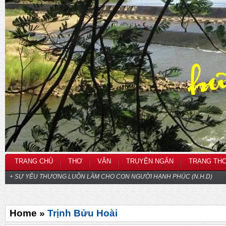
TRANG CHỦ
THƠ
VĂN
TRUYỆN NGẮN
TRANG TH
+ SỰ YÊU THƯƠNG LUÔN LÀM CHO CON NGƯỜI HẠNH PHÚC (N.H.D)
Home »
Trịnh Bửu Hoài