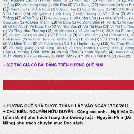
Vă
Văn Nguyên Lương
(7)
Văn Nhược Ba
(1)
Văn Thạnh
(2)
Văn Thành Lê
(1)
Thắng
(23)
Vân Ph
Vân Đồn
(3)
Vân Giang
(12)
Văn Trọng Hùng
(1)
Vân Khanh
(2)
(32)
Vân Tùng
(2)
Vi Ánh Ngọc
(2)
Vi Quốc Hiệp
(1)
Victor Remizov
(1)
VIDEO CLIP
(2
Viễn Trình
(25)
Vĩn
Vĩnh Sơn
(7)
Việt Quỳnh
(1)
Việt Trang
(1)
Việt Trương
(1)
Thông
(43)
Vĩnh Tuy
(21)
Võ Chân Cửu
(17)
Võ Chí Nhất
(3)
Võ Bá Cường
(1)
V
Võ Diệu Thanh
(18)
Võ Đông Điền
(4)
Công Liêm
(1)
Võ Dõng
(1)
Võ Hà
(1)
Võ Hạn
Võ Ngọc Thọ
(4)
Võ Như Văn
(3)
Võ Thị Nga
(13)
(2)
Võ Mỹ Cát
(1)
Võ Thị Thu Thủ
Võ Thuỵ Như Phương
(15)
Võ Xuân Phươn
(1)
Võ Văn Hoa
(1)
Võ Văn Luyến
(1)
(3)
Vũ Đình Huy
(9)
Vũ Bình Lục
(1)
vũ đạo
(1)
Vũ Đình Liên
(1)
Vũ Đình Minh
(1)
V
Vũ Hạnh
(3)
Đình Nguyệt
(2)
Vũ Đình Thung
(2)
Vũ Đức Trọng
(1)
Vũ Hạ
(1)
Vũ Hùn
Vũ Thị Huyền Trang
(115)
Vũ Miên Thảo
(5)
Vũ Thụy Khu
(2)
Vũ Thành An
(1)
(8)
Vũ Trọng Quang
(1)
Vũ Trọng Tâm
(2)
Vũ Trọng Thanh
(1)
Vương Doãn
(1)
Vươn
Vương Hoài Uyên
(4)
Vương Tâm
(3)
Xanh Nguyên
(4)
Hạnh
(1)
Xuân Đài
(1
Xuân Phong
(6)
Xuân Tiến
(20)
Ý Thu
(3)
Yên Kha
(7)
Xuân Phương
(1)
Ziken
(2)
-------------------------------------------------------------------------
+ 817 TÁC GIẢ CÓ BÀI ĐĂNG TRÊN HƯƠNG QUÊ NHÀ
-------------------------------------------------------------------------
TRỞ VỀ TRANG CHỦ
|
Email: huongquenha2023@gmail.com
|
Trang Web này chạy tốt nhất trên trình duyệt Google Chrome
+ HƯƠNG QUÊ NHÀ ĐƯỢC THÀNH LẬP VÀO NGÀY 17/10/2011
+ CHỦ BIÊN: NGUYỄN HỮU DUYÊN - Cùng các anh: - Ngô Văn C
(Bình Định) phụ trách Trang thơ Đường luật - Nguyễn Phin (Đà
Nẵng) phụ trách chuyên mục Đọc sách