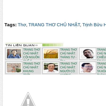
Tags:
Thơ
,
TRANG THƠ CHỦ NHẬT
,
Trịnh Bửu 
TRANG THƠ
TRANG THƠ
TRAN
CHỦ NHẬT:
CHỦ NHẬT:
CHỦ N
CỘI NGUỒN
THÁNG TƯ -
CHIỀU
QUÊ C...
Thơ ...
EM CHI
TRANG THƠ
TRANG THƠ
TRAN
CHỦ NHẬT:
CHỦ NHẬT:
CHỦ N
KHUNG
NGƯỜI CÓ
TA HÓ
TRỜI
VƯƠNG ...
THÀNH
THÁN...